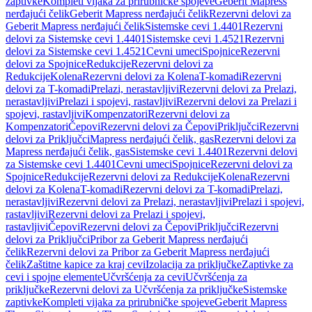
zaptivke
Kompleti vijaka za prirubničke spojeve
Geberit Mapress
nerđajući čelik
Geberit Mapress nerđajući čelik
Rezervni delovi za
Geberit Mapress nerđajući čelik
Sistemske cevi 1.4401
Rezervni
delovi za Sistemske cevi 1.4401
Sistemske cevi 1.4521
Rezervni
delovi za Sistemske cevi 1.4521
Cevni umeci
Spojnice
Rezervni
delovi za Spojnice
Redukcije
Rezervni delovi za
Redukcije
Kolena
Rezervni delovi za Kolena
T-komadi
Rezervni
delovi za T-komadi
Prelazi, nerastavljivi
Rezervni delovi za Prelazi,
nerastavljivi
Prelazi i spojevi, rastavljivi
Rezervni delovi za Prelazi i
spojevi, rastavljivi
Kompenzatori
Rezervni delovi za
Kompenzatori
Čepovi
Rezervni delovi za Čepovi
Priključci
Rezervni
delovi za Priključci
Mapress nerđajući čelik, gas
Rezervni delovi za
Mapress nerđajući čelik, gas
Sistemske cevi 1.4401
Rezervni delovi
za Sistemske cevi 1.4401
Cevni umeci
Spojnice
Rezervni delovi za
Spojnice
Redukcije
Rezervni delovi za Redukcije
Kolena
Rezervni
delovi za Kolena
T-komadi
Rezervni delovi za T-komadi
Prelazi,
nerastavljivi
Rezervni delovi za Prelazi, nerastavljivi
Prelazi i spojevi,
rastavljivi
Rezervni delovi za Prelazi i spojevi,
rastavljivi
Čepovi
Rezervni delovi za Čepovi
Priključci
Rezervni
delovi za Priključci
Pribor za Geberit Mapress nerđajući
čelik
Rezervni delovi za Pribor za Geberit Mapress nerđajući
čelik
Zaštitne kapice za kraj cevi
Izolacija za priključke
Zaptivke za
cevi i spojne elemente
Učvršćenja za cevi
Učvršćenja za
priključke
Rezervni delovi za Učvršćenja za priključke
Sistemske
zaptivke
Kompleti vijaka za prirubničke spojeve
Geberit Mapress