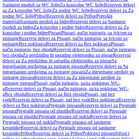
Sanitarni moduli za WC šolje
Za konzolne WC šolje
Rezervni delovi
za Za konzolne WC šolje
Za podne WC šolje
Rezervni delovi za Za
podne WC šolje
Pribor
Rezervni delovi za Pribor
Potrošni
materijali
Sanitarni moduli za bidee
Rezervni delovi za Sanitarni
moduli za bidee
Za konzolne i podne bidee
Rezervni delovi za Za
konzolne i podne bidee
Pisoari
Pisoari, način ispiranja, sa ivicom za
ispiranje
Rezervni delovi za Pisoari, način ispiranja, sa ivicom za
ispiranje
Bez poklopca
Rezervni delovi za Bez poklopca
Pisoari,
način ispiranja, bez oboda
Rezervni delovi za Pisoari, način ispiranja,
bez oboda
Za predzidnu ili ugradnu elektroniku za pisoar
Rezervni
delovi za Za predzidnu ili ugradnu elektroniku za pisoar
Sa
integrisanim uređajima za ispiranje pisoara
Rezervni delovi za Sa
integrisanim uređajima za ispiranje pisoara
Za integrisane uređaje za
ispiranje pisoara
Rezervni delovi za Za integrisane uređaje za
ispiranje pisoara
Pisoari, način ispiranja, sa/za poklopac WC-
a
Rezervni delovi za Pisoari, način ispiranja, sa/za poklopac WC-
a
Bez oboda
Rezervni delovi za Bez oboda
Pisoari, rad bez
vode
Rezervni delovi za Pisoari, rad bez vode
Bez poklopca
Rezervni
delovi za Bez poklopca
Pregrade pisoara
Rezervni delovi za Pregrade
pisoara
Pregrade pisoara od plastike
Rezervni delovi za Pregrade
pisoara od plastike
Pregrade pisoara od stakla
Rezervni delovi za
Pregrade pisoara od stakla
Pregrade pisoara od sanitarne
keramike
Rezervni delovi za Pregrade pisoara od sanitarne
keramike
Pribor
Rezervni delovi za Pribor
Poklopci pisoara
Sifoni i
pribor za sifone
Ispirne cevi, ispirna kolena i prelazi
Rezervni delovi