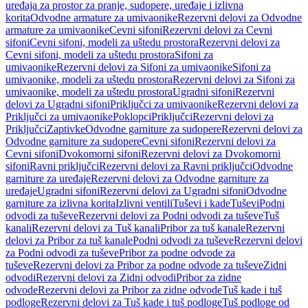
uređaja za prostor za pranje, sudopere, uređaje i izlivna
korita
Odvodne armature za umivaonike
Rezervni delovi za Odvodne
armature za umivaonike
Cevni sifoni
Rezervni delovi za Cevni
sifoni
Cevni sifoni, modeli za uštedu prostora
Rezervni delovi za
Cevni sifoni, modeli za uštedu prostora
Sifoni za
umivaonike
Rezervni delovi za Sifoni za umivaonike
Sifoni za
umivaonike, modeli za uštedu prostora
Rezervni delovi za Sifoni za
umivaonike, modeli za uštedu prostora
Ugradni sifoni
Rezervni
delovi za Ugradni sifoni
Priključci za umivaonike
Rezervni delovi za
Priključci za umivaonike
Poklopci
Priključci
Rezervni delovi za
Priključci
Zaptivke
Odvodne garniture za sudopere
Rezervni delovi za
Odvodne garniture za sudopere
Cevni sifoni
Rezervni delovi za
Cevni sifoni
Dvokomorni sifoni
Rezervni delovi za Dvokomorni
sifoni
Ravni priključci
Rezervni delovi za Ravni priključci
Odvodne
garniture za uređaje
Rezervni delovi za Odvodne garniture za
uređaje
Ugradni sifoni
Rezervni delovi za Ugradni sifoni
Odvodne
garniture za izlivna korita
Izlivni ventili
Tuševi i kade
Tuševi
Podni
odvodi za tuševe
Rezervni delovi za Podni odvodi za tuševe
Tuš
kanali
Rezervni delovi za Tuš kanali
Pribor za tuš kanale
Rezervni
delovi za Pribor za tuš kanale
Podni odvodi za tuševe
Rezervni delovi
za Podni odvodi za tuševe
Pribor za podne odvode za
tuševe
Rezervni delovi za Pribor za podne odvode za tuševe
Zidni
odvodi
Rezervni delovi za Zidni odvodi
Pribor za zidne
odvode
Rezervni delovi za Pribor za zidne odvode
Tuš kade i tuš
podloge
Rezervni delovi za Tuš kade i tuš podloge
Tuš podloge od