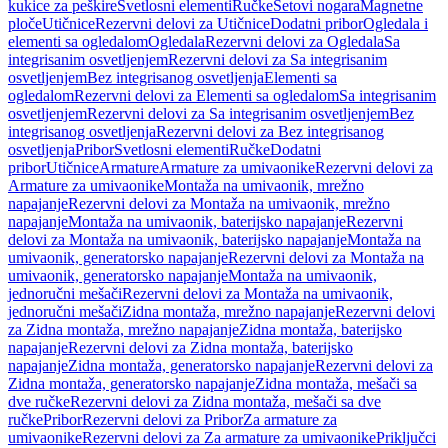
kukice za peškire
Svetlosni elementi
Ručke
Setovi nogara
Magnetne
ploče
Utičnice
Rezervni delovi za Utičnice
Dodatni pribor
Ogledala i
elementi sa ogledalom
Ogledala
Rezervni delovi za Ogledala
Sa
integrisanim osvetljenjem
Rezervni delovi za Sa integrisanim
osvetljenjem
Bez integrisanog osvetljenja
Elementi sa
ogledalom
Rezervni delovi za Elementi sa ogledalom
Sa integrisanim
osvetljenjem
Rezervni delovi za Sa integrisanim osvetljenjem
Bez
integrisanog osvetljenja
Rezervni delovi za Bez integrisanog
osvetljenja
Pribor
Svetlosni elementi
Ručke
Dodatni
pribor
Utičnice
Armature
Armature za umivaonike
Rezervni delovi za
Armature za umivaonike
Montaža na umivaonik, mrežno
napajanje
Rezervni delovi za Montaža na umivaonik, mrežno
napajanje
Montaža na umivaonik, baterijsko napajanje
Rezervni
delovi za Montaža na umivaonik, baterijsko napajanje
Montaža na
umivaonik, generatorsko napajanje
Rezervni delovi za Montaža na
umivaonik, generatorsko napajanje
Montaža na umivaonik,
jednoručni mešači
Rezervni delovi za Montaža na umivaonik,
jednoručni mešači
Zidna montaža, mrežno napajanje
Rezervni delovi
za Zidna montaža, mrežno napajanje
Zidna montaža, baterijsko
napajanje
Rezervni delovi za Zidna montaža, baterijsko
napajanje
Zidna montaža, generatorsko napajanje
Rezervni delovi za
Zidna montaža, generatorsko napajanje
Zidna montaža, mešači sa
dve ručke
Rezervni delovi za Zidna montaža, mešači sa dve
ručke
Pribor
Rezervni delovi za Pribor
Za armature za
umivaonike
Rezervni delovi za Za armature za umivaonike
Priključci