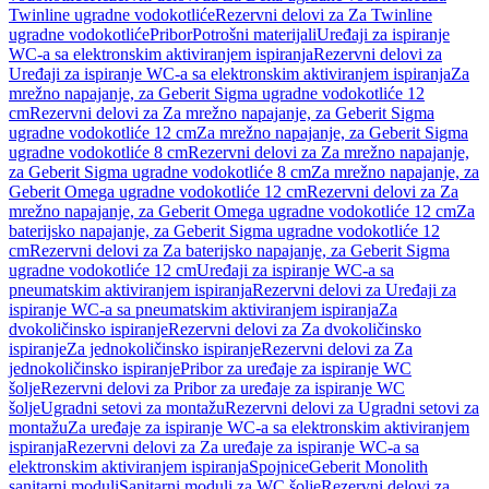
Twinline ugradne vodokotliće
Rezervni delovi za Za Twinline
ugradne vodokotliće
Pribor
Potrošni materijali
Uređaji za ispiranje
WC-a sa elektronskim aktiviranjem ispiranja
Rezervni delovi za
Uređaji za ispiranje WC-a sa elektronskim aktiviranjem ispiranja
Za
mrežno napajanje, za Geberit Sigma ugradne vodokotliće 12
cm
Rezervni delovi za Za mrežno napajanje, za Geberit Sigma
ugradne vodokotliće 12 cm
Za mrežno napajanje, za Geberit Sigma
ugradne vodokotliće 8 cm
Rezervni delovi za Za mrežno napajanje,
za Geberit Sigma ugradne vodokotliće 8 cm
Za mrežno napajanje, za
Geberit Omega ugradne vodokotliće 12 cm
Rezervni delovi za Za
mrežno napajanje, za Geberit Omega ugradne vodokotliće 12 cm
Za
baterijsko napajanje, za Geberit Sigma ugradne vodokotliće 12
cm
Rezervni delovi za Za baterijsko napajanje, za Geberit Sigma
ugradne vodokotliće 12 cm
Uređaji za ispiranje WC-a sa
pneumatskim aktiviranjem ispiranja
Rezervni delovi za Uređaji za
ispiranje WC-a sa pneumatskim aktiviranjem ispiranja
Za
dvokoličinsko ispiranje
Rezervni delovi za Za dvokoličinsko
ispiranje
Za jednokoličinsko ispiranje
Rezervni delovi za Za
jednokoličinsko ispiranje
Pribor za uređaje za ispiranje WC
šolje
Rezervni delovi za Pribor za uređaje za ispiranje WC
šolje
Ugradni setovi za montažu
Rezervni delovi za Ugradni setovi za
montažu
Za uređaje za ispiranje WC-a sa elektronskim aktiviranjem
ispiranja
Rezervni delovi za Za uređaje za ispiranje WC-a sa
elektronskim aktiviranjem ispiranja
Spojnice
Geberit Monolith
sanitarni moduli
Sanitarni moduli za WC šolje
Rezervni delovi za