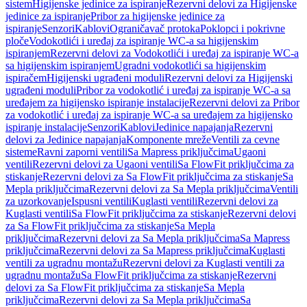
sistem
Higijenske jedinice za ispiranje
Rezervni delovi za Higijenske
jedinice za ispiranje
Pribor za higijenske jedinice za
ispiranje
Senzori
Kablovi
Ograničavač protoka
Poklopci i pokrivne
ploče
Vodokotlići i uređaj za ispiranje WC-a sa higijenskim
ispiranjem
Rezervni delovi za Vodokotlići i uređaj za ispiranje WC-a
sa higijenskim ispiranjem
Ugradni vodokotlići sa higijenskim
ispiračem
Higijenski ugrađeni moduli
Rezervni delovi za Higijenski
ugrađeni moduli
Pribor za vodokotlić i uređaj za ispiranje WC-a sa
uređajem za higijensko ispiranje instalacije
Rezervni delovi za Pribor
za vodokotlić i uređaj za ispiranje WC-a sa uređajem za higijensko
ispiranje instalacije
Senzori
Kablovi
Jedinice napajanja
Rezervni
delovi za Jedinice napajanja
Komponente mreže
Ventili za cevne
sisteme
Ravni zaporni ventili
Sa Mapress priključcima
Ugaoni
ventili
Rezervni delovi za Ugaoni ventili
Sa FlowFit priključcima za
stiskanje
Rezervni delovi za Sa FlowFit priključcima za stiskanje
Sa
Mepla priključcima
Rezervni delovi za Sa Mepla priključcima
Ventili
za uzorkovanje
Ispusni ventili
Kuglasti ventili
Rezervni delovi za
Kuglasti ventili
Sa FlowFit priključcima za stiskanje
Rezervni delovi
za Sa FlowFit priključcima za stiskanje
Sa Mepla
priključcima
Rezervni delovi za Sa Mepla priključcima
Sa Mapress
priključcima
Rezervni delovi za Sa Mapress priključcima
Kuglasti
ventili za ugradnu montažu
Rezervni delovi za Kuglasti ventili za
ugradnu montažu
Sa FlowFit priključcima za stiskanje
Rezervni
delovi za Sa FlowFit priključcima za stiskanje
Sa Mepla
priključcima
Rezervni delovi za Sa Mepla priključcima
Sa