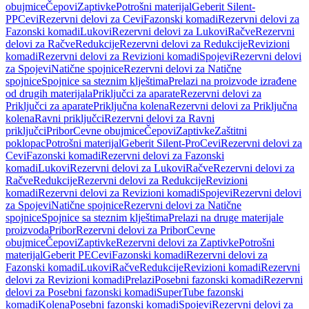
obujmice
Čepovi
Zaptivke
Potrošni materijal
Geberit Silent-
PP
Cevi
Rezervni delovi za Cevi
Fazonski komadi
Rezervni delovi za
Fazonski komadi
Lukovi
Rezervni delovi za Lukovi
Račve
Rezervni
delovi za Račve
Redukcije
Rezervni delovi za Redukcije
Revizioni
komadi
Rezervni delovi za Revizioni komadi
Spojevi
Rezervni delovi
za Spojevi
Natične spojnice
Rezervni delovi za Natične
spojnice
Spojnice sa steznim klještima
Prelazi na proizvode izrađene
od drugih materijala
Priključci za aparate
Rezervni delovi za
Priključci za aparate
Priključna kolena
Rezervni delovi za Priključna
kolena
Ravni priključci
Rezervni delovi za Ravni
priključci
Pribor
Cevne obujmice
Čepovi
Zaptivke
Zaštitni
poklopac
Potrošni materijal
Geberit Silent-Pro
Cevi
Rezervni delovi za
Cevi
Fazonski komadi
Rezervni delovi za Fazonski
komadi
Lukovi
Rezervni delovi za Lukovi
Račve
Rezervni delovi za
Račve
Redukcije
Rezervni delovi za Redukcije
Revizioni
komadi
Rezervni delovi za Revizioni komadi
Spojevi
Rezervni delovi
za Spojevi
Natične spojnice
Rezervni delovi za Natične
spojnice
Spojnice sa steznim klještima
Prelazi na druge materijale
proizvoda
Pribor
Rezervni delovi za Pribor
Cevne
obujmice
Čepovi
Zaptivke
Rezervni delovi za Zaptivke
Potrošni
materijal
Geberit PE
Cevi
Fazonski komadi
Rezervni delovi za
Fazonski komadi
Lukovi
Račve
Redukcije
Revizioni komadi
Rezervni
delovi za Revizioni komadi
Prelazi
Posebni fazonski komadi
Rezervni
delovi za Posebni fazonski komadi
SuperTube fazonski
komadi
Kolena
Posebni fazonski komadi
Spojevi
Rezervni delovi za