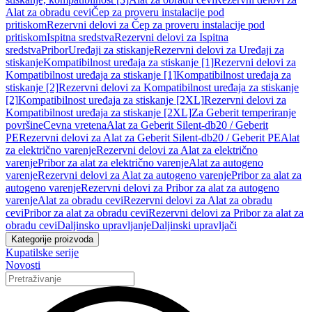
Alat za obradu cevi
Čep za proveru instalacije pod
pritiskom
Rezervni delovi za Čep za proveru instalacije pod
pritiskom
Ispitna sredstva
Rezervni delovi za Ispitna
sredstva
Pribor
Uređaji za stiskanje
Rezervni delovi za Uređaji za
stiskanje
Kompatibilnost uređaja za stiskanje [1]
Rezervni delovi za
Kompatibilnost uređaja za stiskanje [1]
Kompatibilnost uređaja za
stiskanje [2]
Rezervni delovi za Kompatibilnost uređaja za stiskanje
[2]
Kompatibilnost uređaja za stiskanje [2XL]
Rezervni delovi za
Kompatibilnost uređaja za stiskanje [2XL]
Za Geberit temperiranje
površine
Cevna vretena
Alat za Geberit Silent-db20 / Geberit
PE
Rezervni delovi za Alat za Geberit Silent-db20 / Geberit PE
Alat
za električno varenje
Rezervni delovi za Alat za električno
varenje
Pribor za alat za električno varenje
Alat za autogeno
varenje
Rezervni delovi za Alat za autogeno varenje
Pribor za alat za
autogeno varenje
Rezervni delovi za Pribor za alat za autogeno
varenje
Alat za obradu cevi
Rezervni delovi za Alat za obradu
cevi
Pribor za alat za obradu cevi
Rezervni delovi za Pribor za alat za
obradu cevi
Daljinsko upravljanje
Daljinski upravljači
Kategorije proizvoda
Kupatilske serije
Novosti