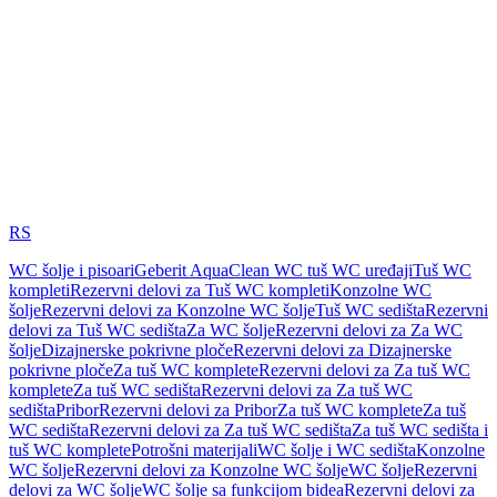
RS
WC šolje i pisoari
Geberit AquaClean WC tuš WC uređaji
Tuš WC
kompleti
Rezervni delovi za Tuš WC kompleti
Konzolne WC
šolje
Rezervni delovi za Konzolne WC šolje
Tuš WC sedišta
Rezervni
delovi za Tuš WC sedišta
Za WC šolje
Rezervni delovi za Za WC
šolje
Dizajnerske pokrivne ploče
Rezervni delovi za Dizajnerske
pokrivne ploče
Za tuš WC komplete
Rezervni delovi za Za tuš WC
komplete
Za tuš WC sedišta
Rezervni delovi za Za tuš WC
sedišta
Pribor
Rezervni delovi za Pribor
Za tuš WC komplete
Za tuš
WC sedišta
Rezervni delovi za Za tuš WC sedišta
Za tuš WC sedišta i
tuš WC komplete
Potrošni materijali
WC šolje i WC sedišta
Konzolne
WC šolje
Rezervni delovi za Konzolne WC šolje
WC šolje
Rezervni
delovi za WC šolje
WC šolje sa funkcijom bidea
Rezervni delovi za