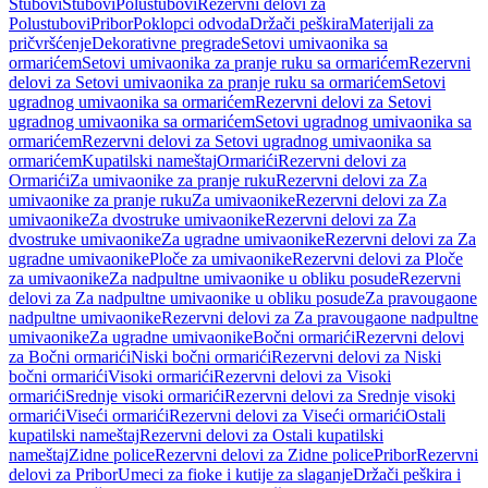
Stubovi
Stubovi
Polustubovi
Rezervni delovi za
Polustubovi
Pribor
Poklopci odvoda
Držači peškira
Materijali za
pričvršćenje
Dekorativne pregrade
Setovi umivaonika sa
ormarićem
Setovi umivaonika za pranje ruku sa ormarićem
Rezervni
delovi za Setovi umivaonika za pranje ruku sa ormarićem
Setovi
ugradnog umivaonika sa ormarićem
Rezervni delovi za Setovi
ugradnog umivaonika sa ormarićem
Setovi ugradnog umivaonika sa
ormarićem
Rezervni delovi za Setovi ugradnog umivaonika sa
ormarićem
Kupatilski nameštaj
Ormarići
Rezervni delovi za
Ormarići
Za umivaonike za pranje ruku
Rezervni delovi za Za
umivaonike za pranje ruku
Za umivaonike
Rezervni delovi za Za
umivaonike
Za dvostruke umivaonike
Rezervni delovi za Za
dvostruke umivaonike
Za ugradne umivaonike
Rezervni delovi za Za
ugradne umivaonike
Ploče za umivaonike
Rezervni delovi za Ploče
za umivaonike
Za nadpultne umivaonike u obliku posude
Rezervni
delovi za Za nadpultne umivaonike u obliku posude
Za pravougaone
nadpultne umivaonike
Rezervni delovi za Za pravougaone nadpultne
umivaonike
Za ugradne umivaonike
Bočni ormarići
Rezervni delovi
za Bočni ormarići
Niski bočni ormarići
Rezervni delovi za Niski
bočni ormarići
Visoki ormarići
Rezervni delovi za Visoki
ormarići
Srednje visoki ormarići
Rezervni delovi za Srednje visoki
ormarići
Viseći ormarići
Rezervni delovi za Viseći ormarići
Ostali
kupatilski nameštaj
Rezervni delovi za Ostali kupatilski
nameštaj
Zidne police
Rezervni delovi za Zidne police
Pribor
Rezervni
delovi za Pribor
Umeci za fioke i kutije za slaganje
Držači peškira i