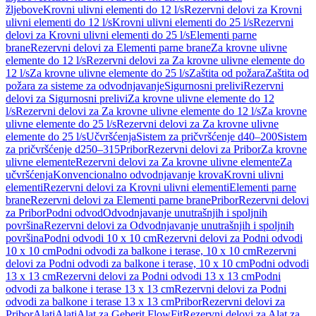
žljebove
Krovni ulivni elementi do 12 l/s
Rezervni delovi za Krovni
ulivni elementi do 12 l/s
Krovni ulivni elementi do 25 l/s
Rezervni
delovi za Krovni ulivni elementi do 25 l/s
Elementi parne
brane
Rezervni delovi za Elementi parne brane
Za krovne ulivne
elemente do 12 l/s
Rezervni delovi za Za krovne ulivne elemente do
12 l/s
Za krovne ulivne elemente do 25 l/s
Zaštita od požara
Zaštita od
požara za sisteme za odvodnjavanje
Sigurnosni prelivi
Rezervni
delovi za Sigurnosni prelivi
Za krovne ulivne elemente do 12
l/s
Rezervni delovi za Za krovne ulivne elemente do 12 l/s
Za krovne
ulivne elemente do 25 l/s
Rezervni delovi za Za krovne ulivne
elemente do 25 l/s
Učvršćenja
Sistem za pričvršćenje d40–200
Sistem
za pričvršćenje d250–315
Pribor
Rezervni delovi za Pribor
Za krovne
ulivne elemente
Rezervni delovi za Za krovne ulivne elemente
Za
učvršćenja
Konvencionalno odvodnjavanje krova
Krovni ulivni
elementi
Rezervni delovi za Krovni ulivni elementi
Elementi parne
brane
Rezervni delovi za Elementi parne brane
Pribor
Rezervni delovi
za Pribor
Podni odvod
Odvodnjavanje unutrašnjih i spoljnih
površina
Rezervni delovi za Odvodnjavanje unutrašnjih i spoljnih
površina
Podni odvodi 10 x 10 cm
Rezervni delovi za Podni odvodi
10 x 10 cm
Podni odvodi za balkone i terase, 10 x 10 cm
Rezervni
delovi za Podni odvodi za balkone i terase, 10 x 10 cm
Podni odvodi
13 x 13 cm
Rezervni delovi za Podni odvodi 13 x 13 cm
Podni
odvodi za balkone i terase 13 x 13 cm
Rezervni delovi za Podni
odvodi za balkone i terase 13 x 13 cm
Pribor
Rezervni delovi za
Pribor
Alati
Alati
Alat za Geberit FlowFit
Rezervni delovi za Alat za