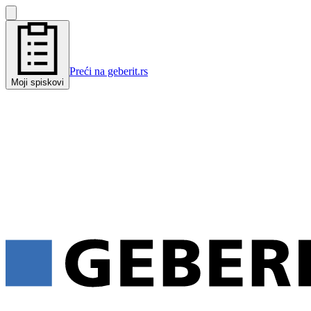
Preći na geberit.rs
Moji spiskovi