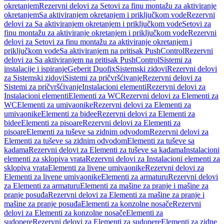
okretanjem
Rezervni delovi za Setovi za finu montažu za aktiviranje
okretanjem
Sa aktiviranjem okretanjem i priključkom vode
Rezervni
delovi za Sa aktiviranjem okretanjem i priključkom vode
Setovi za
finu montažu za aktiviranje okretanjem i priključkom vode
Rezervni
delovi za Setovi za finu montažu za aktiviranje okretanjem i
priključkom vode
Sa aktiviranjem na pritisak PushControl
Rezervni
delovi za Sa aktiviranjem na pritisak PushControl
Sistemi za
instalacije i ispiranje
Geberit Duofix
Sistemski zidovi
Rezervni delovi
za Sistemski zidovi
Sistemi za pričvršćivanje
Rezervni delovi za
Sistemi za pričvršćivanje
Instalacioni elementi
Rezervni delovi za
Instalacioni elementi
Elementi za WC
Rezervni delovi za Elementi za
WC
Elementi za umivaonike
Rezervni delovi za Elementi za
umivaonike
Elementi za bidee
Rezervni delovi za Elementi za
bidee
Elementi za pisoare
Rezervni delovi za Elementi za
pisoare
Elementi za tuševe sa zidnim odvodom
Rezervni delovi za
Elementi za tuševe sa zidnim odvodom
Elementi za tuševe sa
kadama
Rezervni delovi za Elementi za tuševe sa kadama
Instalacioni
elementi za sklopiva vrata
Rezervni delovi za Instalacioni elementi za
sklopiva vrata
Elementi za livene umivaonike
Rezervni delovi za
Elementi za livene umivaonike
Elementi za armaturu
Rezervni delovi
za Elementi za armaturu
Elementi za mašine za pranje i mašine za
pranje posuđa
Rezervni delovi za Elementi za mašine za pranje i
mašine za pranje posuđa
Elementi za konzolne nosače
Rezervni
delovi za Elementi za konzolne nosače
Elementi za
sudopere
Rezervni delovi za Elementi za sudopere
Elementi za zidne