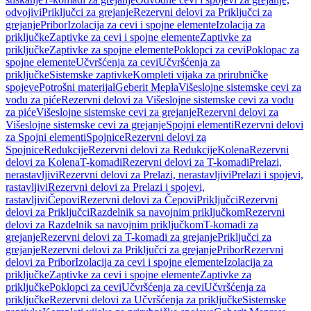
odvojivi
Priključci za grejanje
Rezervni delovi za Priključci za
grejanje
Pribor
Izolacija za cevi i spojne elemente
Izolacija za
priključke
Zaptivke za cevi i spojne elemente
Zaptivke za
priključke
Zaptivke za spojne elemente
Poklopci za cevi
Poklopac za
spojne elemente
Učvršćenja za cevi
Učvršćenja za
priključke
Sistemske zaptivke
Kompleti vijaka za prirubničke
spojeve
Potrošni materijal
Geberit Mepla
Višeslojne sistemske cevi za
vodu za piće
Rezervni delovi za Višeslojne sistemske cevi za vodu
za piće
Višeslojne sistemske cevi za grejanje
Rezervni delovi za
Višeslojne sistemske cevi za grejanje
Spojni elementi
Rezervni delovi
za Spojni elementi
Spojnice
Rezervni delovi za
Spojnice
Redukcije
Rezervni delovi za Redukcije
Kolena
Rezervni
delovi za Kolena
T-komadi
Rezervni delovi za T-komadi
Prelazi,
nerastavljivi
Rezervni delovi za Prelazi, nerastavljivi
Prelazi i spojevi,
rastavljivi
Rezervni delovi za Prelazi i spojevi,
rastavljivi
Čepovi
Rezervni delovi za Čepovi
Priključci
Rezervni
delovi za Priključci
Razdelnik sa navojnim priključkom
Rezervni
delovi za Razdelnik sa navojnim priključkom
T-komadi za
grejanje
Rezervni delovi za T-komadi za grejanje
Priključci za
grejanje
Rezervni delovi za Priključci za grejanje
Pribor
Rezervni
delovi za Pribor
Izolacija za cevi i spojne elemente
Izolacija za
priključke
Zaptivke za cevi i spojne elemente
Zaptivke za
priključke
Poklopci za cevi
Učvršćenja za cevi
Učvršćenja za
priključke
Rezervni delovi za Učvršćenja za priključke
Sistemske