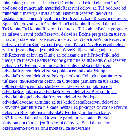
mineralnog materijala i Geberit Duofix instalacioni elementi
Tuš
podloge od mineralnih materijala
Rezervni delovi za Tuš podloge od
mineralnih materijala
Instalacioni elementi
Rezervni delovi za
Instalacioni elementi
Specifični odvodi za tuš kade
Rezervni delovi za
Specifični odvodi za tuš kade
Pribor
Tuš kabine
Rezervni delovi za
Tuš kabine
Tuš kabine
Rezervni delovi za Tuš kabine
Bočne pregrade
za tuševe u ravni poda
Rezervni delovi za Bočne pregrade za tuševe
u ravni poda
Vrata tuša
Rezervni delovi za Vrata tuša
Pribor
Rezervni
delovi za Pribor
Kutije za odlaganje u niši za tuševe
Rezervni delovi
za Kutije za odlaganje u niši za tuševe
Kutije za odlaganje u
niši
Rezervni delovi za Kutije za odlaganje u niši
Pribor
Priključci
uređaja za tuševe i kade
Odvodne garniture za tuš kade, d52
Rezervni
delovi za Odvodne garniture za tuš kade, d52
Sa poklopcem
odvoda
Rezervni delovi za Sa poklopcem odvoda
Poklopci
odvoda
Rezervni delovi za Poklopci odvoda
Odvodne garniture za
tuš kade, d90
Rezervni delovi za Odvodne garniture za tuš kade,
d90
Sa poklopcem odvoda
Rezervni delovi za Sa poklopcem
odvoda
Bez poklopca odvoda
Rezervni delovi za Bez poklopca
odvoda
Poklopci odvoda
Rezervni delovi za Poklopci
odvoda
Odvodne garniture za tuš kade Sestra
Rezervni delovi za
Odvodne garniture za tuš kade Sestra
Bez poklopca odvoda
Rezervni
delovi za Bez poklopca odvoda
Odvodne garniture za kade,
d52
Rezervni delovi za Odvodne garniture za kade, d52
Sa
aktiviranjem okretanjem
Rezervni delovi za Sa aktiviranjem
okretanjem
Setovi za finu montažu za aktiviranje