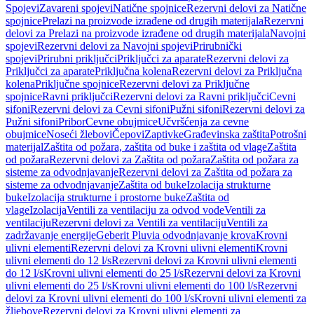
Spojevi
Zavareni spojevi
Natične spojnice
Rezervni delovi za Natične
spojnice
Prelazi na proizvode izrađene od drugih materijala
Rezervni
delovi za Prelazi na proizvode izrađene od drugih materijala
Navojni
spojevi
Rezervni delovi za Navojni spojevi
Prirubnički
spojevi
Prirubni priključci
Priključci za aparate
Rezervni delovi za
Priključci za aparate
Priključna kolena
Rezervni delovi za Priključna
kolena
Priključne spojnice
Rezervni delovi za Priključne
spojnice
Ravni priključci
Rezervni delovi za Ravni priključci
Cevni
sifoni
Rezervni delovi za Cevni sifoni
Pužni sifoni
Rezervni delovi za
Pužni sifoni
Pribor
Cevne obujmice
Učvršćenja za cevne
obujmice
Noseći žlebovi
Čepovi
Zaptivke
Građevinska zaštita
Potrošni
materijal
Zaštita od požara, zaštita od buke i zaštita od vlage
Zaštita
od požara
Rezervni delovi za Zaštita od požara
Zaštita od požara za
sisteme za odvodnjavanje
Rezervni delovi za Zaštita od požara za
sisteme za odvodnjavanje
Zaštita od buke
Izolacija strukturne
buke
Izolacija strukturne i prostorne buke
Zaštita od
vlage
Izolacija
Ventili za ventilaciju za odvod vode
Ventili za
ventilaciju
Rezervni delovi za Ventili za ventilaciju
Ventili za
zadržavanje energije
Geberit Pluvia odvodnjavanje krova
Krovni
ulivni elementi
Rezervni delovi za Krovni ulivni elementi
Krovni
ulivni elementi do 12 l/s
Rezervni delovi za Krovni ulivni elementi
do 12 l/s
Krovni ulivni elementi do 25 l/s
Rezervni delovi za Krovni
ulivni elementi do 25 l/s
Krovni ulivni elementi do 100 l/s
Rezervni
delovi za Krovni ulivni elementi do 100 l/s
Krovni ulivni elementi za
žljebove
Rezervni delovi za Krovni ulivni elementi za