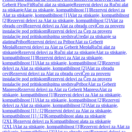
Geberit FlowFit
Ručni alat za stiskanje
Rezervni delovi za Ručni alat
za stiskanje
Alat za stiskanje, kompatibilnost [1]
Rezervni delovi za
Alat za stiskanje, kompatibilnost [1]
Alat za stiskanje, kompatibilnost
[2]
Rezervni delovi za Alat za stiskanje, kompatibilnost [2]
Alat za
obradu cevi
Rezervni delovi za Alat za obradu cevi
Čep za proveru
instalacije pod pritiskom
Rezervni delovi za Čep za proveru
instalacije pod pritiskom
Ispitna sredstva
Uređaj za stiskanje sa
alatima
Pribor
Rezervni delovi za Pribor
Alat za Geberit
Mepla
Rezervni delovi za Alat za Geberit Mepla
Ručni alat za
stiskanje
Rezervni delovi za Ručni alat za stiskanje
Alat za stiskanje,
kompatibilnost [1]
Rezervni delovi za Alat za stiskanje,
kompatibilnost [1]
Alat za stiskanje, kompatibilnost [2]
Rezervni
delovi za Alat za stiskanje, kompatibilnost [2]
Alat za obradu
cevi
Rezervni delovi za Alat za obradu cevi
Čep za proveru
instalacije pod pritiskom
Rezervni delovi za Čep za proveru
instalacije pod pritiskom
Ispitna sredstva
Pribor
Alat za Geberit
Mapress
Rezervni delovi za Alat za Geberit Mapress
Alat za
stiskanje, kompatibilnost [1]
Rezervni delovi za Alat za stiskanje,
kompatibilnost [1]
Alat za stiskanje, kompatibilnost [2]
Rezervni
delovi za Alat za stiskanje, kompatibilnost [2]
Alat za stiskanje,
kompatibilnost [1] / [2]
Rezervni delovi za Alat za stiskanje,
kompatibilnost [1] / [2]
Kompatibilnost alata za stiskanje
[2XL]
Rezervni delovi za Kompatibilnost alata za stiskanje
[2XL]
Alat za stiskanje, kompatibilnost [3]
Rezervni delovi za Alat za
stiskanje, kompatibilnost [3]
Alat za obradu cevi
Rezervni delovi za