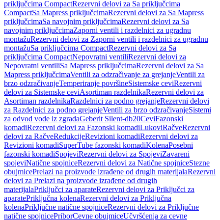
priključcima Compact
Rezervni delovi za Sa priključcima
Compact
Sa Mapress priključcima
Rezervni delovi za Sa Mapress
priključcima
Sa navojnim priključcima
Rezervni delovi za Sa
navojnim priključcima
Zaporni ventili i razdelnici za ugradnu
montažu
Rezervni delovi za Zaporni ventili i razdelnici za ugradnu
montažu
Sa priključcima Compact
Rezervni delovi za Sa
priključcima Compact
Nepovratni ventili
Rezervni delovi za
Nepovratni ventili
Sa Mapress priključcima
Rezervni delovi za Sa
Mapress priključcima
Ventili za odzračivanje za grejanje
Ventili za
brzo odzračivanje
Temperiranje površine
Sistemske cevi
Rezervni
delovi za Sistemske cevi
Asortiman razdelnika
Rezervni delovi za
Asortiman razdelnika
Razdelnici za podno grejanje
Rezervni delovi
za Razdelnici za podno grejanje
Ventili za brzo odzračivanje
Sistemi
za odvod vode iz zgrada
Geberit Silent-db20
Cevi
Fazonski
komadi
Rezervni delovi za Fazonski komadi
Lukovi
Račve
Rezervni
delovi za Račve
Redukcije
Revizioni komadi
Rezervni delovi za
Revizioni komadi
SuperTube fazonski komadi
Kolena
Posebni
fazonski komadi
Spojevi
Rezervni delovi za Spojevi
Zavareni
spojevi
Natične spojnice
Rezervni delovi za Natične spojnice
Stezne
obujmice
Prelazi na proizvode izrađene od drugih materijala
Rezervni
delovi za Prelazi na proizvode izrađene od drugih
materijala
Priključci za aparate
Rezervni delovi za Priključci za
aparate
Priključna kolena
Rezervni delovi za Priključna
kolena
Priključne natične spojnice
Rezervni delovi za Priključne
natične spojnice
Pribor
Cevne obujmice
Učvršćenja za cevne