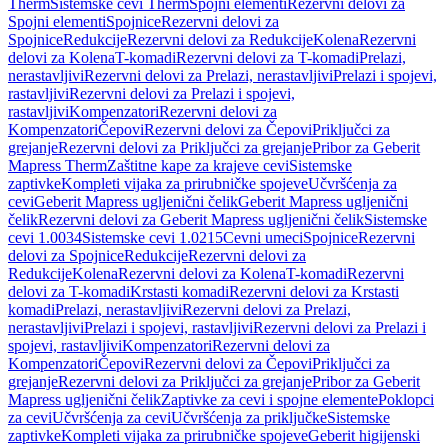
Therm
Sistemske cevi Therm
Spojni elementi
Rezervni delovi za
Spojni elementi
Spojnice
Rezervni delovi za
Spojnice
Redukcije
Rezervni delovi za Redukcije
Kolena
Rezervni
delovi za Kolena
T-komadi
Rezervni delovi za T-komadi
Prelazi,
nerastavljivi
Rezervni delovi za Prelazi, nerastavljivi
Prelazi i spojevi,
rastavljivi
Rezervni delovi za Prelazi i spojevi,
rastavljivi
Kompenzatori
Rezervni delovi za
Kompenzatori
Čepovi
Rezervni delovi za Čepovi
Priključci za
grejanje
Rezervni delovi za Priključci za grejanje
Pribor za Geberit
Mapress Therm
Zaštitne kape za krajeve cevi
Sistemske
zaptivke
Kompleti vijaka za prirubničke spojeve
Učvršćenja za
cevi
Geberit Mapress ugljenični čelik
Geberit Mapress ugljenični
čelik
Rezervni delovi za Geberit Mapress ugljenični čelik
Sistemske
cevi 1.0034
Sistemske cevi 1.0215
Cevni umeci
Spojnice
Rezervni
delovi za Spojnice
Redukcije
Rezervni delovi za
Redukcije
Kolena
Rezervni delovi za Kolena
T-komadi
Rezervni
delovi za T-komadi
Krstasti komadi
Rezervni delovi za Krstasti
komadi
Prelazi, nerastavljivi
Rezervni delovi za Prelazi,
nerastavljivi
Prelazi i spojevi, rastavljivi
Rezervni delovi za Prelazi i
spojevi, rastavljivi
Kompenzatori
Rezervni delovi za
Kompenzatori
Čepovi
Rezervni delovi za Čepovi
Priključci za
grejanje
Rezervni delovi za Priključci za grejanje
Pribor za Geberit
Mapress ugljenični čelik
Zaptivke za cevi i spojne elemente
Poklopci
za cevi
Učvršćenja za cevi
Učvršćenja za priključke
Sistemske
zaptivke
Kompleti vijaka za prirubničke spojeve
Geberit higijenski