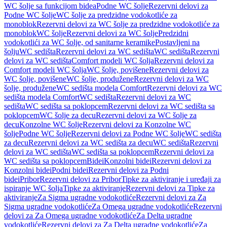
WC šolje sa funkcijom bidea
Podne WC šolje
Rezervni delovi za
Podne WC šolje
WC šolje za predzidne vodokotliće za
monoblok
Rezervni delovi za WC šolje za predzidne vodokotliće za
monoblok
WC šolje
Rezervni delovi za WC šolje
Predzidni
vodokotlići za WC šolje, od sanitarne keramike
Postavljeni na
šolju
WC sedišta
Rezervni delovi za WC sedišta
WC sedišta
Rezervni
delovi za WC sedišta
Comfort modeli WC šolja
Rezervni delovi za
Comfort modeli WC šolja
WC šolje, povišene
Rezervni delovi za
WC šolje, povišene
WC šolje, produžene
Rezervni delovi za WC
šolje, produžene
WC sedišta modela Comfort
Rezervni delovi za WC
sedišta modela Comfort
WC sedišta
Rezervni delovi za WC
sedišta
WC sedišta sa poklopcem
Rezervni delovi za WC sedišta sa
poklopcem
WC šolje za decu
Rezervni delovi za WC šolje za
decu
Konzolne WC šolje
Rezervni delovi za Konzolne WC
šolje
Podne WC šolje
Rezervni delovi za Podne WC šolje
WC sedišta
za decu
Rezervni delovi za WC sedišta za decu
WC sedišta
Rezervni
delovi za WC sedišta
WC sedišta sa poklopcem
Rezervni delovi za
WC sedišta sa poklopcem
Bidei
Konzolni bidei
Rezervni delovi za
Konzolni bidei
Podni bidei
Rezervni delovi za Podni
bidei
Pribor
Rezervni delovi za Pribor
Tipke za aktiviranje i uređaji za
ispiranje WC šolja
Tipke za aktiviranje
Rezervni delovi za Tipke za
aktiviranje
Za Sigma ugradne vodokotliće
Rezervni delovi za Za
Sigma ugradne vodokotliće
Za Omega ugradne vodokotliće
Rezervni
delovi za Za Omega ugradne vodokotliće
Za Delta ugradne
vodokotliće
Rezervni delovi za Za Delta ugradne vodokotliće
Za