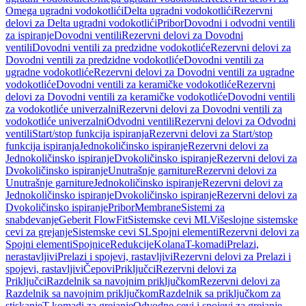
Omega ugradni vodokotlići
Delta ugradni vodokotlići
Rezervni
delovi za Delta ugradni vodokotlići
Pribor
Dovodni i odvodni ventili
za ispiranje
Dovodni ventili
Rezervni delovi za Dovodni
ventili
Dovodni ventili za predzidne vodokotliće
Rezervni delovi za
Dovodni ventili za predzidne vodokotliće
Dovodni ventili za
ugradne vodokotliće
Rezervni delovi za Dovodni ventili za ugradne
vodokotliće
Dovodni ventili za keramičke vodokotliće
Rezervni
delovi za Dovodni ventili za keramičke vodokotliće
Dovodni ventili
za vodokotliće univerzalni
Rezervni delovi za Dovodni ventili za
vodokotliće univerzalni
Odvodni ventili
Rezervni delovi za Odvodni
ventili
Start/stop funkcija ispiranja
Rezervni delovi za Start/stop
funkcija ispiranja
Jednokoličinsko ispiranje
Rezervni delovi za
Jednokoličinsko ispiranje
Dvokoličinsko ispiranje
Rezervni delovi za
Dvokoličinsko ispiranje
Unutrašnje garniture
Rezervni delovi za
Unutrašnje garniture
Jednokoličinsko ispiranje
Rezervni delovi za
Jednokoličinsko ispiranje
Dvokoličinsko ispiranje
Rezervni delovi za
Dvokoličinsko ispiranje
Pribor
Membrane
Sistemi za
snabdevanje
Geberit FlowFit
Sistemske cevi ML
Višeslojne sistemske
cevi za grejanje
Sistemske cevi SL
Spojni elementi
Rezervni delovi za
Spojni elementi
Spojnice
Redukcije
Kolana
T-komadi
Prelazi,
nerastavljivi
Prelazi i spojevi, rastavljivi
Rezervni delovi za Prelazi i
spojevi, rastavljivi
Čepovi
Priključci
Rezervni delovi za
Priključci
Razdelnik sa navojnim priključkom
Rezervni delovi za
Razdelnik sa navojnim priključkom
Razdelnik sa priključkom za
stiskanje
T-komadi za grejanje
Odvodne cevi i spojevi za grejanje,