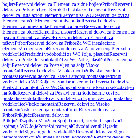
bojlere
Rezervni delovi za Elementi za zidne bojlere
Pribor
Rezervni
delovi za Pribor
Geberit Kombifix
Instalacioni elementi
Rezervni
delovi za Instalacioni elementi
Elementi za WC
Rezervni delovi za
Elementi za WC
Elementi za umivaonike
Rezervni delovi za
Elementi za umivaonike
Elementi za bidee
Rezervni delovi za
Elementi za bidee
Elementi za pisoare
Rezervni delovi za Elementi za
pisoare
Elementi za tuševe
Rezervni delovi za Elementi za
tuševe
Pribor
Rezervni delovi za Pribor
Za WC instalacione
elemente
Za učvršćenja
Rezervni delovi za Za učvršćenja
Predzidni
vodokotlići
Predzidni vodokotlići za WC šolje, plastični
Rezervni
delovi za Predzidni vodokotlići za WC šolje, plastični
Postavljen na
šolju
Rezervni delovi za Postavljen na šolju
Visoko
montažni
Rezervni delovi za Visoko montažni
Niska i srednja
montaža
Rezervni delovi za Niska i srednja montaža
Predzidni
vodokotlići za WC šolje, od sanitarne keramike
Rezervni delovi za
Predzidni vodokotlići za WC šolje, od sanitarne keramike
Postavljen
na šolju
Rezervni delovi za Postavljen na šolju
Ispirne cevi za
predzidne vodokotliće
Rezervni delovi za Ispirne cevi za predzidne
vodokotliće
Visoko montažni
Rezervni delovi za Visoko
montažni
Niska i srednja montaža
Pribor
Rezervni delovi za
Pribor
Priključci
Rezervni delovi za
Priključci
Zaptivke
Manžetne
Spojni umeci, rozetni i usporivači
ispiranja WC šolje
Potrošni materijal
Odvodni ventili
Ugradni
vodokotlići
Sigma ugradni vodokotlići
Rezervni delovi za Sigma
ugradni vodokotlići
Omega ugradni vodokotlići
Rezervni delovi za