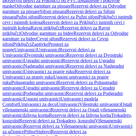
a
Rezervni delovi za Priključci od PVC-a
Manžetne i pokrivne
maske
Odvodne garniture za pisoare
Rezervni delovi za Odvodne
garniture za pisoare
Sifoni pisoara
Rezervni delovi za Sifoni
pisoara
Pužni sifoni
Rezervni delovi za Pužni sifoni
Priključci ispirnih
cevi i ispirnih kolena
Rezervni delovi za Priključci ispirnih cevi i
ispirnih kolena
Ravni priključci
Rezervni delovi za Ravni
priključci
Odvodne garniture za bidee
Rezervni delovi za Odvodne
garniture za bidee
Cevni sifoni
Rezervni delovi za Cevni
sifoni
Priključci
Zaptivke
Prostori za
pranje
Umivaonici
Umivaonici
Rezervni delovi za
Umivaonici
Dvostruki umivaonici
Rezervni delovi za Dvostruki
umivaonici
Ugradni umivaonici
Rezervni delovi za Ugradni
umivaonici
Nadgradni umivaonici
Rezervni delovi za Nadgradni
umivaonici
Umivaonici za pranje ruku
Rezervni delovi za
Umivaonici za pranje ruku
Ugaoni umivaonici za pranje
ruku
Poluugradni umivaonici
Rezervni delovi za Poluugradni
umivaonici
Ugradni umivaonici
Rezervni delovi za Ugradni
umivaonici
Podgradni umivaonici
Rezervni delovi za Podgradni
umivaonici
Ugaoni umivaonici
Umivaonici modela
Comfort
Umivaonici za decu
Umivaonici
Višestruki umivaonici
Ostali
višenamenski umivaonici
Rezervni delovi za Ostali višenamenski
umivaonici
Izlivna korita
Rezervni delovi za Izlivna korita
Trokadero,
konzolni
Rezervni delovi za Trokadero, konzolni
Višenamenski
umivaonici
Rezervni delovi za Višenamenski umivaonici
Umivaonici
za učionice
Pribor
Stubovi
Rezervni delovi za