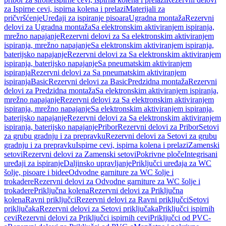
za Ispirne cevi, ispirna kolena i prelazi
Materijali za
pričvršćenje
Uređaji za ispiranje pisoara
Ugradna montaža
Rezervni
delovi za Ugradna montaža
Sa elektronskim aktiviranjem ispiranja,
mrežno napajanje
Rezervni delovi za Sa elektronskim aktiviranjem
ispiranja, mrežno napajanje
Sa elektronskim aktiviranjem ispiranja,
baterijsko napajanje
Rezervni delovi za Sa elektronskim aktiviranjem
ispiranja, baterijsko napajanje
Sa pneumatskim aktiviranjem
ispiranja
Rezervni delovi za Sa pneumatskim aktiviranjem
ispiranja
Basic
Rezervni delovi za Basic
Predzidna montaža
Rezervni
delovi za Predzidna montaža
Sa elektronskim aktiviranjem ispiranja,
mrežno napajanje
Rezervni delovi za Sa elektronskim aktiviranjem
ispiranja, mrežno napajanje
Sa elektronskim aktiviranjem ispiranja,
baterijsko napajanje
Rezervni delovi za Sa elektronskim aktiviranjem
ispiranja, baterijsko napajanje
Pribor
Rezervni delovi za Pribor
Setovi
za grubu gradnju i za prepravku
Rezervni delovi za Setovi za grubu
gradnju i za prepravku
Ispirne cevi, ispirna kolena i prelazi
Zamenski
setovi
Rezervni delovi za Zamenski setovi
Pokrivne ploče
Integrisani
uređaji za ispiranje
Daljinsko upravljanje
Priključci uređaja za WC
šolje, pisoare i bidee
Odvodne garniture za WC šolje i
trokadere
Rezervni delovi za Odvodne garniture za WC šolje i
trokadere
Priključna kolena
Rezervni delovi za Priključna
kolena
Ravni priključci
Rezervni delovi za Ravni priključci
Setovi
priključaka
Rezervni delovi za Setovi priključaka
Priključci ispirnih
cevi
Rezervni delovi za Priključci ispirnih cevi
Priključci od PVC-