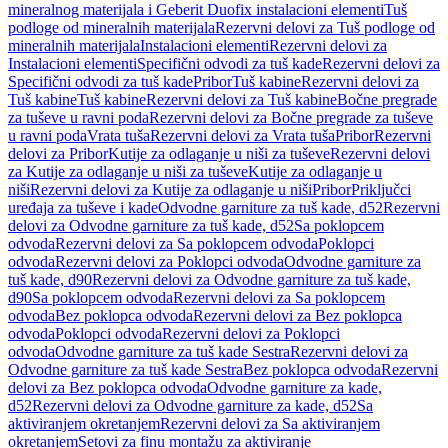
mineralnog materijala i Geberit Duofix instalacioni elementi
Tuš
podloge od mineralnih materijala
Rezervni delovi za Tuš podloge od
mineralnih materijala
Instalacioni elementi
Rezervni delovi za
Instalacioni elementi
Specifični odvodi za tuš kade
Rezervni delovi za
Specifični odvodi za tuš kade
Pribor
Tuš kabine
Rezervni delovi za
Tuš kabine
Tuš kabine
Rezervni delovi za Tuš kabine
Bočne pregrade
za tuševe u ravni poda
Rezervni delovi za Bočne pregrade za tuševe
u ravni poda
Vrata tuša
Rezervni delovi za Vrata tuša
Pribor
Rezervni
delovi za Pribor
Kutije za odlaganje u niši za tuševe
Rezervni delovi
za Kutije za odlaganje u niši za tuševe
Kutije za odlaganje u
niši
Rezervni delovi za Kutije za odlaganje u niši
Pribor
Priključci
uređaja za tuševe i kade
Odvodne garniture za tuš kade, d52
Rezervni
delovi za Odvodne garniture za tuš kade, d52
Sa poklopcem
odvoda
Rezervni delovi za Sa poklopcem odvoda
Poklopci
odvoda
Rezervni delovi za Poklopci odvoda
Odvodne garniture za
tuš kade, d90
Rezervni delovi za Odvodne garniture za tuš kade,
d90
Sa poklopcem odvoda
Rezervni delovi za Sa poklopcem
odvoda
Bez poklopca odvoda
Rezervni delovi za Bez poklopca
odvoda
Poklopci odvoda
Rezervni delovi za Poklopci
odvoda
Odvodne garniture za tuš kade Sestra
Rezervni delovi za
Odvodne garniture za tuš kade Sestra
Bez poklopca odvoda
Rezervni
delovi za Bez poklopca odvoda
Odvodne garniture za kade,
d52
Rezervni delovi za Odvodne garniture za kade, d52
Sa
aktiviranjem okretanjem
Rezervni delovi za Sa aktiviranjem
okretanjem
Setovi za finu montažu za aktiviranje