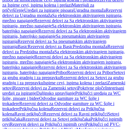
za Ispirne cevi, ispirna kolena i prelazi
Materijali za
pričvršćenje
Uređaji za ispiranje pisoara
Ugradna montaža
Rezervni
delovi za Ugradna montaža
Sa elektronskim aktiviranjem ispiranja,
mrežno napajanje
Rezervni delovi za Sa elektronskim aktiviranjem
ispiranja, mrežno napajanje
Sa elektronskim aktiviranjem ispiranja,
baterijsko napajanje
Rezervni delovi za Sa elektronskim aktiviranjem
ispiranja, baterijsko napajanje
Sa pneumatskim aktiviranjem
ispiranja
Rezervni delovi za Sa pneumatskim aktiviranjem
ispiranja
Basic
Rezervni delovi za Basic
Predzidna montaža
Rezervni
delovi za Predzidna montaža
Sa elektronskim aktiviranjem ispiranja,
mrežno napajanje
Rezervni delovi za Sa elektronskim aktiviranjem
ispiranja, mrežno napajanje
Sa elektronskim aktiviranjem ispiranja,
baterijsko napajanje
Rezervni delovi za Sa elektronskim aktiviranjem
ispiranja, baterijsko napajanje
Pribor
Rezervni delovi za Pribor
Setovi
za grubu gradnju i za prepravku
Rezervni delovi za Setovi za grubu
gradnju i za prepravku
Ispirne cevi, ispirna kolena i prelazi
Zamenski
setovi
Rezervni delovi za Zamenski setovi
Pokrivne ploče
Integrisani
uređaji za ispiranje
Daljinsko upravljanje
Priključci uređaja za WC
šolje, pisoare i bidee
Odvodne garniture za WC šolje i
trokadere
Rezervni delovi za Odvodne garniture za WC šolje i
trokadere
Priključna kolena
Rezervni delovi za Priključna
kolena
Ravni priključci
Rezervni delovi za Ravni priključci
Setovi
priključaka
Rezervni delovi za Setovi priključaka
Priključci ispirnih
cevi
Rezervni delovi za Priključci ispirnih cevi
Priključci od PVC-