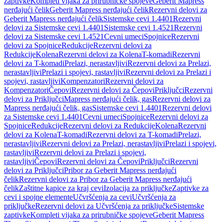
zaptivke
Kompleti vijaka za prirubničke spojeve
Geberit Mapress
nerđajući čelik
Geberit Mapress nerđajući čelik
Rezervni delovi za
Geberit Mapress nerđajući čelik
Sistemske cevi 1.4401
Rezervni
delovi za Sistemske cevi 1.4401
Sistemske cevi 1.4521
Rezervni
delovi za Sistemske cevi 1.4521
Cevni umeci
Spojnice
Rezervni
delovi za Spojnice
Redukcije
Rezervni delovi za
Redukcije
Kolena
Rezervni delovi za Kolena
T-komadi
Rezervni
delovi za T-komadi
Prelazi, nerastavljivi
Rezervni delovi za Prelazi,
nerastavljivi
Prelazi i spojevi, rastavljivi
Rezervni delovi za Prelazi i
spojevi, rastavljivi
Kompenzatori
Rezervni delovi za
Kompenzatori
Čepovi
Rezervni delovi za Čepovi
Priključci
Rezervni
delovi za Priključci
Mapress nerđajući čelik, gas
Rezervni delovi za
Mapress nerđajući čelik, gas
Sistemske cevi 1.4401
Rezervni delovi
za Sistemske cevi 1.4401
Cevni umeci
Spojnice
Rezervni delovi za
Spojnice
Redukcije
Rezervni delovi za Redukcije
Kolena
Rezervni
delovi za Kolena
T-komadi
Rezervni delovi za T-komadi
Prelazi,
nerastavljivi
Rezervni delovi za Prelazi, nerastavljivi
Prelazi i spojevi,
rastavljivi
Rezervni delovi za Prelazi i spojevi,
rastavljivi
Čepovi
Rezervni delovi za Čepovi
Priključci
Rezervni
delovi za Priključci
Pribor za Geberit Mapress nerđajući
čelik
Rezervni delovi za Pribor za Geberit Mapress nerđajući
čelik
Zaštitne kapice za kraj cevi
Izolacija za priključke
Zaptivke za
cevi i spojne elemente
Učvršćenja za cevi
Učvršćenja za
priključke
Rezervni delovi za Učvršćenja za priključke
Sistemske
zaptivke
Kompleti vijaka za prirubničke spojeve
Geberit Mapress