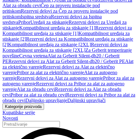
Alat za obradu cevi
Čep za proveru instalacije pod
pritiskom
Rezervni delovi za Čep za proveru instalacije pod
pritiskom
Ispitna sredstva
Rezervni delovi za Ispitna
sredstva
Pribor
Uređaji za stiskanje
Rezervni delovi za Uređaji za
stiskanje
Kompatibilnost uređaja za stiskanje [1]
Rezervni delovi za
Kompatibilnost uređaja za stiskanje [1]
Kompatibilnost uređaja za
stiskanje [2]
Rezervni delovi za Kompatibilnost uređaja za stiskanje
[2]
Kompatibilnost uređaja za stiskanje [2XL]
Rezervni delovi za
Kompatibilnost uređaja za stiskanje [2XL]
Za Geberit temperiranje
površine
Cevna vretena
Alat za Geberit Silent-db20 / Geberit
PE
Rezervni delovi za Alat za Geberit Silent-db20 / Geberit PE
Alat
za električno varenje
Rezervni delovi za Alat za električno
varenje
Pribor za alat za električno varenje
Alat za autogeno
varenje
Rezervni delovi za Alat za autogeno varenje
Pribor za alat za
autogeno varenje
Rezervni delovi za Pribor za alat za autogeno
varenje
Alat za obradu cevi
Rezervni delovi za Alat za obradu
cevi
Pribor za alat za obradu cevi
Rezervni delovi za Pribor za alat za
obradu cevi
Daljinsko upravljanje
Daljinski upravljači
Kategorije proizvoda
Kupatilske serije
Novosti