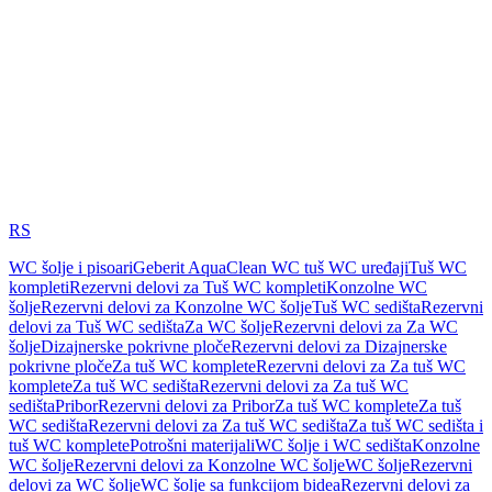
RS
WC šolje i pisoari
Geberit AquaClean WC tuš WC uređaji
Tuš WC
kompleti
Rezervni delovi za Tuš WC kompleti
Konzolne WC
šolje
Rezervni delovi za Konzolne WC šolje
Tuš WC sedišta
Rezervni
delovi za Tuš WC sedišta
Za WC šolje
Rezervni delovi za Za WC
šolje
Dizajnerske pokrivne ploče
Rezervni delovi za Dizajnerske
pokrivne ploče
Za tuš WC komplete
Rezervni delovi za Za tuš WC
komplete
Za tuš WC sedišta
Rezervni delovi za Za tuš WC
sedišta
Pribor
Rezervni delovi za Pribor
Za tuš WC komplete
Za tuš
WC sedišta
Rezervni delovi za Za tuš WC sedišta
Za tuš WC sedišta i
tuš WC komplete
Potrošni materijali
WC šolje i WC sedišta
Konzolne
WC šolje
Rezervni delovi za Konzolne WC šolje
WC šolje
Rezervni
delovi za WC šolje
WC šolje sa funkcijom bidea
Rezervni delovi za