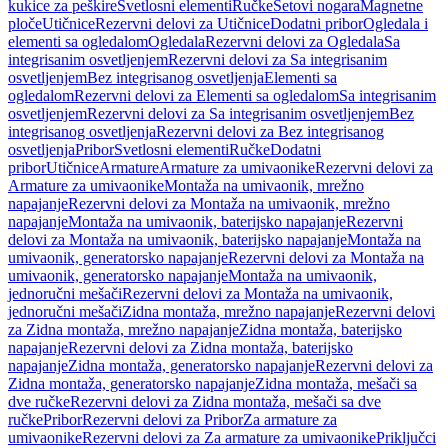
kukice za peškire
Svetlosni elementi
Ručke
Setovi nogara
Magnetne
ploče
Utičnice
Rezervni delovi za Utičnice
Dodatni pribor
Ogledala i
elementi sa ogledalom
Ogledala
Rezervni delovi za Ogledala
Sa
integrisanim osvetljenjem
Rezervni delovi za Sa integrisanim
osvetljenjem
Bez integrisanog osvetljenja
Elementi sa
ogledalom
Rezervni delovi za Elementi sa ogledalom
Sa integrisanim
osvetljenjem
Rezervni delovi za Sa integrisanim osvetljenjem
Bez
integrisanog osvetljenja
Rezervni delovi za Bez integrisanog
osvetljenja
Pribor
Svetlosni elementi
Ručke
Dodatni
pribor
Utičnice
Armature
Armature za umivaonike
Rezervni delovi za
Armature za umivaonike
Montaža na umivaonik, mrežno
napajanje
Rezervni delovi za Montaža na umivaonik, mrežno
napajanje
Montaža na umivaonik, baterijsko napajanje
Rezervni
delovi za Montaža na umivaonik, baterijsko napajanje
Montaža na
umivaonik, generatorsko napajanje
Rezervni delovi za Montaža na
umivaonik, generatorsko napajanje
Montaža na umivaonik,
jednoručni mešači
Rezervni delovi za Montaža na umivaonik,
jednoručni mešači
Zidna montaža, mrežno napajanje
Rezervni delovi
za Zidna montaža, mrežno napajanje
Zidna montaža, baterijsko
napajanje
Rezervni delovi za Zidna montaža, baterijsko
napajanje
Zidna montaža, generatorsko napajanje
Rezervni delovi za
Zidna montaža, generatorsko napajanje
Zidna montaža, mešači sa
dve ručke
Rezervni delovi za Zidna montaža, mešači sa dve
ručke
Pribor
Rezervni delovi za Pribor
Za armature za
umivaonike
Rezervni delovi za Za armature za umivaonike
Priključci