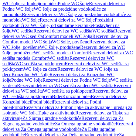
WC šolje sa funkcijom bidea
Podne WC šolje
Rezervni delovi za
Podne WC šolje
WC šolje za predzidne vodokotliće za
monoblok
Rezervni delovi za WC šolje za predzidne vodokotliće za
monoblok
WC šolje
Rezervni delovi za WC šolje
Predzidni
vodokotlići za WC šolje, od sanitarne keramike
Postavljeni na
šolju
WC sedišta
Rezervni delovi za WC sedišta
WC sedišta
Rezervni
delovi za WC sedišta
Comfort modeli WC šolja
Rezervni delovi za
Comfort modeli WC šolja
WC šolje, povišene
Rezervni delovi za
WC šolje, povišene
WC šolje, produžene
Rezervni delovi za WC
šolje, produžene
WC sedišta modela Comfort
Rezervni delovi za WC
sedišta modela Comfort
WC sedišta
Rezervni delovi za WC
sedišta
WC sedišta sa poklopcem
Rezervni delovi za WC sedišta sa
poklopcem
WC šolje za decu
Rezervni delovi za WC šolje za
decu
Konzolne WC šolje
Rezervni delovi za Konzolne WC
šolje
Podne WC šolje
Rezervni delovi za Podne WC šolje
WC sedišta
za decu
Rezervni delovi za WC sedišta za decu
WC sedišta
Rezervni
delovi za WC sedišta
WC sedišta sa poklopcem
Rezervni delovi za
WC sedišta sa poklopcem
Bidei
Konzolni bidei
Rezervni delovi za
Konzolni bidei
Podni bidei
Rezervni delovi za Podni
bidei
Pribor
Rezervni delovi za Pribor
Tipke za aktiviranje i uređaji za
ispiranje WC šolja
Tipke za aktiviranje
Rezervni delovi za Tipke za
aktiviranje
Za Sigma ugradne vodokotliće
Rezervni delovi za Za
Sigma ugradne vodokotliće
Za Omega ugradne vodokotliće
Rezervni
delovi za Za Omega ugradne vodokotliće
Za Delta ugradne
vodokotliće
Rezervni delovi za Za Delta ugradne vodokotliće
Za