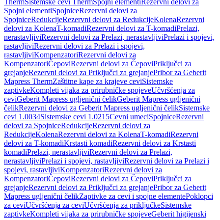
Therm
Sistemske cevi Therm
Spojni elementi
Rezervni delovi za
Spojni elementi
Spojnice
Rezervni delovi za
Spojnice
Redukcije
Rezervni delovi za Redukcije
Kolena
Rezervni
delovi za Kolena
T-komadi
Rezervni delovi za T-komadi
Prelazi,
nerastavljivi
Rezervni delovi za Prelazi, nerastavljivi
Prelazi i spojevi,
rastavljivi
Rezervni delovi za Prelazi i spojevi,
rastavljivi
Kompenzatori
Rezervni delovi za
Kompenzatori
Čepovi
Rezervni delovi za Čepovi
Priključci za
grejanje
Rezervni delovi za Priključci za grejanje
Pribor za Geberit
Mapress Therm
Zaštitne kape za krajeve cevi
Sistemske
zaptivke
Kompleti vijaka za prirubničke spojeve
Učvršćenja za
cevi
Geberit Mapress ugljenični čelik
Geberit Mapress ugljenični
čelik
Rezervni delovi za Geberit Mapress ugljenični čelik
Sistemske
cevi 1.0034
Sistemske cevi 1.0215
Cevni umeci
Spojnice
Rezervni
delovi za Spojnice
Redukcije
Rezervni delovi za
Redukcije
Kolena
Rezervni delovi za Kolena
T-komadi
Rezervni
delovi za T-komadi
Krstasti komadi
Rezervni delovi za Krstasti
komadi
Prelazi, nerastavljivi
Rezervni delovi za Prelazi,
nerastavljivi
Prelazi i spojevi, rastavljivi
Rezervni delovi za Prelazi i
spojevi, rastavljivi
Kompenzatori
Rezervni delovi za
Kompenzatori
Čepovi
Rezervni delovi za Čepovi
Priključci za
grejanje
Rezervni delovi za Priključci za grejanje
Pribor za Geberit
Mapress ugljenični čelik
Zaptivke za cevi i spojne elemente
Poklopci
za cevi
Učvršćenja za cevi
Učvršćenja za priključke
Sistemske
zaptivke
Kompleti vijaka za prirubničke spojeve
Geberit higijenski