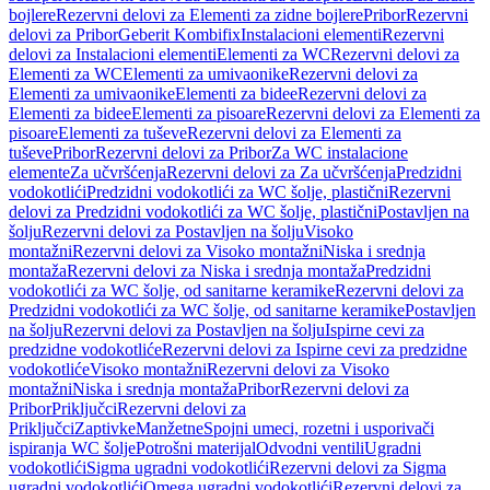
bojlere
Rezervni delovi za Elementi za zidne bojlere
Pribor
Rezervni
delovi za Pribor
Geberit Kombifix
Instalacioni elementi
Rezervni
delovi za Instalacioni elementi
Elementi za WC
Rezervni delovi za
Elementi za WC
Elementi za umivaonike
Rezervni delovi za
Elementi za umivaonike
Elementi za bidee
Rezervni delovi za
Elementi za bidee
Elementi za pisoare
Rezervni delovi za Elementi za
pisoare
Elementi za tuševe
Rezervni delovi za Elementi za
tuševe
Pribor
Rezervni delovi za Pribor
Za WC instalacione
elemente
Za učvršćenja
Rezervni delovi za Za učvršćenja
Predzidni
vodokotlići
Predzidni vodokotlići za WC šolje, plastični
Rezervni
delovi za Predzidni vodokotlići za WC šolje, plastični
Postavljen na
šolju
Rezervni delovi za Postavljen na šolju
Visoko
montažni
Rezervni delovi za Visoko montažni
Niska i srednja
montaža
Rezervni delovi za Niska i srednja montaža
Predzidni
vodokotlići za WC šolje, od sanitarne keramike
Rezervni delovi za
Predzidni vodokotlići za WC šolje, od sanitarne keramike
Postavljen
na šolju
Rezervni delovi za Postavljen na šolju
Ispirne cevi za
predzidne vodokotliće
Rezervni delovi za Ispirne cevi za predzidne
vodokotliće
Visoko montažni
Rezervni delovi za Visoko
montažni
Niska i srednja montaža
Pribor
Rezervni delovi za
Pribor
Priključci
Rezervni delovi za
Priključci
Zaptivke
Manžetne
Spojni umeci, rozetni i usporivači
ispiranja WC šolje
Potrošni materijal
Odvodni ventili
Ugradni
vodokotlići
Sigma ugradni vodokotlići
Rezervni delovi za Sigma
ugradni vodokotlići
Omega ugradni vodokotlići
Rezervni delovi za