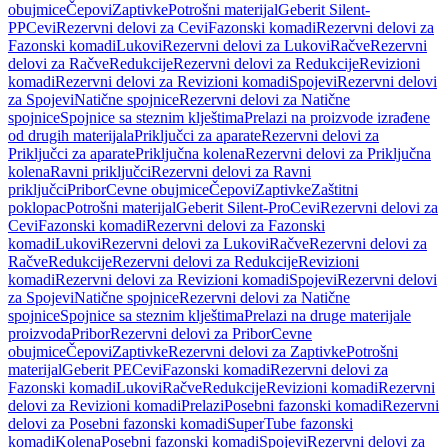
obujmice
Čepovi
Zaptivke
Potrošni materijal
Geberit Silent-
PP
Cevi
Rezervni delovi za Cevi
Fazonski komadi
Rezervni delovi za
Fazonski komadi
Lukovi
Rezervni delovi za Lukovi
Račve
Rezervni
delovi za Račve
Redukcije
Rezervni delovi za Redukcije
Revizioni
komadi
Rezervni delovi za Revizioni komadi
Spojevi
Rezervni delovi
za Spojevi
Natične spojnice
Rezervni delovi za Natične
spojnice
Spojnice sa steznim klještima
Prelazi na proizvode izrađene
od drugih materijala
Priključci za aparate
Rezervni delovi za
Priključci za aparate
Priključna kolena
Rezervni delovi za Priključna
kolena
Ravni priključci
Rezervni delovi za Ravni
priključci
Pribor
Cevne obujmice
Čepovi
Zaptivke
Zaštitni
poklopac
Potrošni materijal
Geberit Silent-Pro
Cevi
Rezervni delovi za
Cevi
Fazonski komadi
Rezervni delovi za Fazonski
komadi
Lukovi
Rezervni delovi za Lukovi
Račve
Rezervni delovi za
Račve
Redukcije
Rezervni delovi za Redukcije
Revizioni
komadi
Rezervni delovi za Revizioni komadi
Spojevi
Rezervni delovi
za Spojevi
Natične spojnice
Rezervni delovi za Natične
spojnice
Spojnice sa steznim klještima
Prelazi na druge materijale
proizvoda
Pribor
Rezervni delovi za Pribor
Cevne
obujmice
Čepovi
Zaptivke
Rezervni delovi za Zaptivke
Potrošni
materijal
Geberit PE
Cevi
Fazonski komadi
Rezervni delovi za
Fazonski komadi
Lukovi
Račve
Redukcije
Revizioni komadi
Rezervni
delovi za Revizioni komadi
Prelazi
Posebni fazonski komadi
Rezervni
delovi za Posebni fazonski komadi
SuperTube fazonski
komadi
Kolena
Posebni fazonski komadi
Spojevi
Rezervni delovi za