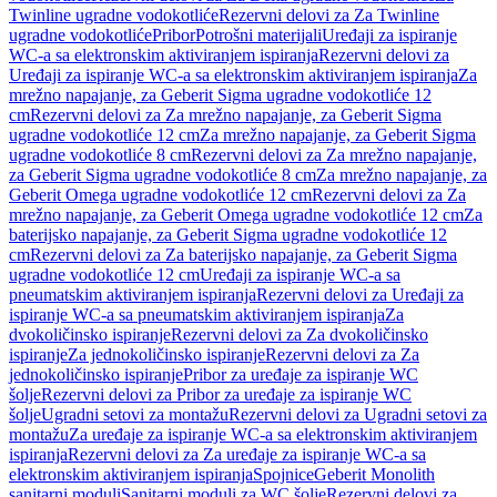
Twinline ugradne vodokotliće
Rezervni delovi za Za Twinline
ugradne vodokotliće
Pribor
Potrošni materijali
Uređaji za ispiranje
WC-a sa elektronskim aktiviranjem ispiranja
Rezervni delovi za
Uređaji za ispiranje WC-a sa elektronskim aktiviranjem ispiranja
Za
mrežno napajanje, za Geberit Sigma ugradne vodokotliće 12
cm
Rezervni delovi za Za mrežno napajanje, za Geberit Sigma
ugradne vodokotliće 12 cm
Za mrežno napajanje, za Geberit Sigma
ugradne vodokotliće 8 cm
Rezervni delovi za Za mrežno napajanje,
za Geberit Sigma ugradne vodokotliće 8 cm
Za mrežno napajanje, za
Geberit Omega ugradne vodokotliće 12 cm
Rezervni delovi za Za
mrežno napajanje, za Geberit Omega ugradne vodokotliće 12 cm
Za
baterijsko napajanje, za Geberit Sigma ugradne vodokotliće 12
cm
Rezervni delovi za Za baterijsko napajanje, za Geberit Sigma
ugradne vodokotliće 12 cm
Uređaji za ispiranje WC-a sa
pneumatskim aktiviranjem ispiranja
Rezervni delovi za Uređaji za
ispiranje WC-a sa pneumatskim aktiviranjem ispiranja
Za
dvokoličinsko ispiranje
Rezervni delovi za Za dvokoličinsko
ispiranje
Za jednokoličinsko ispiranje
Rezervni delovi za Za
jednokoličinsko ispiranje
Pribor za uređaje za ispiranje WC
šolje
Rezervni delovi za Pribor za uređaje za ispiranje WC
šolje
Ugradni setovi za montažu
Rezervni delovi za Ugradni setovi za
montažu
Za uređaje za ispiranje WC-a sa elektronskim aktiviranjem
ispiranja
Rezervni delovi za Za uređaje za ispiranje WC-a sa
elektronskim aktiviranjem ispiranja
Spojnice
Geberit Monolith
sanitarni moduli
Sanitarni moduli za WC šolje
Rezervni delovi za