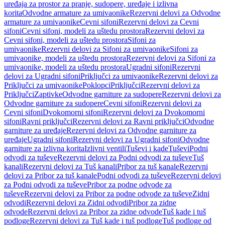
uređaja za prostor za pranje, sudopere, uređaje i izlivna
korita
Odvodne armature za umivaonike
Rezervni delovi za Odvodne
armature za umivaonike
Cevni sifoni
Rezervni delovi za Cevni
sifoni
Cevni sifoni, modeli za uštedu prostora
Rezervni delovi za
Cevni sifoni, modeli za uštedu prostora
Sifoni za
umivaonike
Rezervni delovi za Sifoni za umivaonike
Sifoni za
umivaonike, modeli za uštedu prostora
Rezervni delovi za Sifoni za
umivaonike, modeli za uštedu prostora
Ugradni sifoni
Rezervni
delovi za Ugradni sifoni
Priključci za umivaonike
Rezervni delovi za
Priključci za umivaonike
Poklopci
Priključci
Rezervni delovi za
Priključci
Zaptivke
Odvodne garniture za sudopere
Rezervni delovi za
Odvodne garniture za sudopere
Cevni sifoni
Rezervni delovi za
Cevni sifoni
Dvokomorni sifoni
Rezervni delovi za Dvokomorni
sifoni
Ravni priključci
Rezervni delovi za Ravni priključci
Odvodne
garniture za uređaje
Rezervni delovi za Odvodne garniture za
uređaje
Ugradni sifoni
Rezervni delovi za Ugradni sifoni
Odvodne
garniture za izlivna korita
Izlivni ventili
Tuševi i kade
Tuševi
Podni
odvodi za tuševe
Rezervni delovi za Podni odvodi za tuševe
Tuš
kanali
Rezervni delovi za Tuš kanali
Pribor za tuš kanale
Rezervni
delovi za Pribor za tuš kanale
Podni odvodi za tuševe
Rezervni delovi
za Podni odvodi za tuševe
Pribor za podne odvode za
tuševe
Rezervni delovi za Pribor za podne odvode za tuševe
Zidni
odvodi
Rezervni delovi za Zidni odvodi
Pribor za zidne
odvode
Rezervni delovi za Pribor za zidne odvode
Tuš kade i tuš
podloge
Rezervni delovi za Tuš kade i tuš podloge
Tuš podloge od