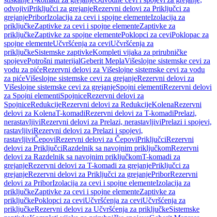
odvojivi
Priključci za grejanje
Rezervni delovi za Priključci za
grejanje
Pribor
Izolacija za cevi i spojne elemente
Izolacija za
priključke
Zaptivke za cevi i spojne elemente
Zaptivke za
priključke
Zaptivke za spojne elemente
Poklopci za cevi
Poklopac za
spojne elemente
Učvršćenja za cevi
Učvršćenja za
priključke
Sistemske zaptivke
Kompleti vijaka za prirubničke
spojeve
Potrošni materijal
Geberit Mepla
Višeslojne sistemske cevi za
vodu za piće
Rezervni delovi za Višeslojne sistemske cevi za vodu
za piće
Višeslojne sistemske cevi za grejanje
Rezervni delovi za
Višeslojne sistemske cevi za grejanje
Spojni elementi
Rezervni delovi
za Spojni elementi
Spojnice
Rezervni delovi za
Spojnice
Redukcije
Rezervni delovi za Redukcije
Kolena
Rezervni
delovi za Kolena
T-komadi
Rezervni delovi za T-komadi
Prelazi,
nerastavljivi
Rezervni delovi za Prelazi, nerastavljivi
Prelazi i spojevi,
rastavljivi
Rezervni delovi za Prelazi i spojevi,
rastavljivi
Čepovi
Rezervni delovi za Čepovi
Priključci
Rezervni
delovi za Priključci
Razdelnik sa navojnim priključkom
Rezervni
delovi za Razdelnik sa navojnim priključkom
T-komadi za
grejanje
Rezervni delovi za T-komadi za grejanje
Priključci za
grejanje
Rezervni delovi za Priključci za grejanje
Pribor
Rezervni
delovi za Pribor
Izolacija za cevi i spojne elemente
Izolacija za
priključke
Zaptivke za cevi i spojne elemente
Zaptivke za
priključke
Poklopci za cevi
Učvršćenja za cevi
Učvršćenja za
priključke
Rezervni delovi za Učvršćenja za priključke
Sistemske