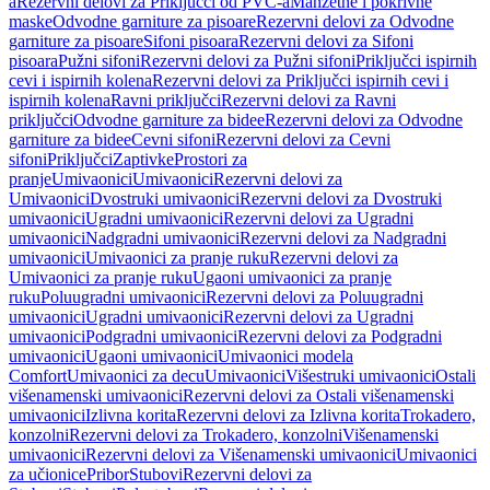
a
Rezervni delovi za Priključci od PVC-a
Manžetne i pokrivne
maske
Odvodne garniture za pisoare
Rezervni delovi za Odvodne
garniture za pisoare
Sifoni pisoara
Rezervni delovi za Sifoni
pisoara
Pužni sifoni
Rezervni delovi za Pužni sifoni
Priključci ispirnih
cevi i ispirnih kolena
Rezervni delovi za Priključci ispirnih cevi i
ispirnih kolena
Ravni priključci
Rezervni delovi za Ravni
priključci
Odvodne garniture za bidee
Rezervni delovi za Odvodne
garniture za bidee
Cevni sifoni
Rezervni delovi za Cevni
sifoni
Priključci
Zaptivke
Prostori za
pranje
Umivaonici
Umivaonici
Rezervni delovi za
Umivaonici
Dvostruki umivaonici
Rezervni delovi za Dvostruki
umivaonici
Ugradni umivaonici
Rezervni delovi za Ugradni
umivaonici
Nadgradni umivaonici
Rezervni delovi za Nadgradni
umivaonici
Umivaonici za pranje ruku
Rezervni delovi za
Umivaonici za pranje ruku
Ugaoni umivaonici za pranje
ruku
Poluugradni umivaonici
Rezervni delovi za Poluugradni
umivaonici
Ugradni umivaonici
Rezervni delovi za Ugradni
umivaonici
Podgradni umivaonici
Rezervni delovi za Podgradni
umivaonici
Ugaoni umivaonici
Umivaonici modela
Comfort
Umivaonici za decu
Umivaonici
Višestruki umivaonici
Ostali
višenamenski umivaonici
Rezervni delovi za Ostali višenamenski
umivaonici
Izlivna korita
Rezervni delovi za Izlivna korita
Trokadero,
konzolni
Rezervni delovi za Trokadero, konzolni
Višenamenski
umivaonici
Rezervni delovi za Višenamenski umivaonici
Umivaonici
za učionice
Pribor
Stubovi
Rezervni delovi za