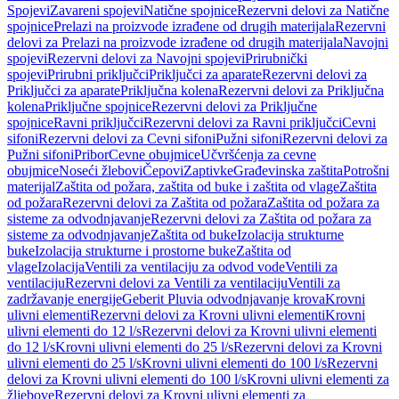
Spojevi
Zavareni spojevi
Natične spojnice
Rezervni delovi za Natične
spojnice
Prelazi na proizvode izrađene od drugih materijala
Rezervni
delovi za Prelazi na proizvode izrađene od drugih materijala
Navojni
spojevi
Rezervni delovi za Navojni spojevi
Prirubnički
spojevi
Prirubni priključci
Priključci za aparate
Rezervni delovi za
Priključci za aparate
Priključna kolena
Rezervni delovi za Priključna
kolena
Priključne spojnice
Rezervni delovi za Priključne
spojnice
Ravni priključci
Rezervni delovi za Ravni priključci
Cevni
sifoni
Rezervni delovi za Cevni sifoni
Pužni sifoni
Rezervni delovi za
Pužni sifoni
Pribor
Cevne obujmice
Učvršćenja za cevne
obujmice
Noseći žlebovi
Čepovi
Zaptivke
Građevinska zaštita
Potrošni
materijal
Zaštita od požara, zaštita od buke i zaštita od vlage
Zaštita
od požara
Rezervni delovi za Zaštita od požara
Zaštita od požara za
sisteme za odvodnjavanje
Rezervni delovi za Zaštita od požara za
sisteme za odvodnjavanje
Zaštita od buke
Izolacija strukturne
buke
Izolacija strukturne i prostorne buke
Zaštita od
vlage
Izolacija
Ventili za ventilaciju za odvod vode
Ventili za
ventilaciju
Rezervni delovi za Ventili za ventilaciju
Ventili za
zadržavanje energije
Geberit Pluvia odvodnjavanje krova
Krovni
ulivni elementi
Rezervni delovi za Krovni ulivni elementi
Krovni
ulivni elementi do 12 l/s
Rezervni delovi za Krovni ulivni elementi
do 12 l/s
Krovni ulivni elementi do 25 l/s
Rezervni delovi za Krovni
ulivni elementi do 25 l/s
Krovni ulivni elementi do 100 l/s
Rezervni
delovi za Krovni ulivni elementi do 100 l/s
Krovni ulivni elementi za
žljebove
Rezervni delovi za Krovni ulivni elementi za