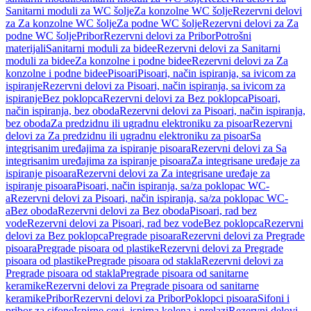
Sanitarni moduli za WC šolje
Za konzolne WC šolje
Rezervni delovi
za Za konzolne WC šolje
Za podne WC šolje
Rezervni delovi za Za
podne WC šolje
Pribor
Rezervni delovi za Pribor
Potrošni
materijali
Sanitarni moduli za bidee
Rezervni delovi za Sanitarni
moduli za bidee
Za konzolne i podne bidee
Rezervni delovi za Za
konzolne i podne bidee
Pisoari
Pisoari, način ispiranja, sa ivicom za
ispiranje
Rezervni delovi za Pisoari, način ispiranja, sa ivicom za
ispiranje
Bez poklopca
Rezervni delovi za Bez poklopca
Pisoari,
način ispiranja, bez oboda
Rezervni delovi za Pisoari, način ispiranja,
bez oboda
Za predzidnu ili ugradnu elektroniku za pisoar
Rezervni
delovi za Za predzidnu ili ugradnu elektroniku za pisoar
Sa
integrisanim uređajima za ispiranje pisoara
Rezervni delovi za Sa
integrisanim uređajima za ispiranje pisoara
Za integrisane uređaje za
ispiranje pisoara
Rezervni delovi za Za integrisane uređaje za
ispiranje pisoara
Pisoari, način ispiranja, sa/za poklopac WC-
a
Rezervni delovi za Pisoari, način ispiranja, sa/za poklopac WC-
a
Bez oboda
Rezervni delovi za Bez oboda
Pisoari, rad bez
vode
Rezervni delovi za Pisoari, rad bez vode
Bez poklopca
Rezervni
delovi za Bez poklopca
Pregrade pisoara
Rezervni delovi za Pregrade
pisoara
Pregrade pisoara od plastike
Rezervni delovi za Pregrade
pisoara od plastike
Pregrade pisoara od stakla
Rezervni delovi za
Pregrade pisoara od stakla
Pregrade pisoara od sanitarne
keramike
Rezervni delovi za Pregrade pisoara od sanitarne
keramike
Pribor
Rezervni delovi za Pribor
Poklopci pisoara
Sifoni i
pribor za sifone
Ispirne cevi, ispirna kolena i prelazi
Rezervni delovi