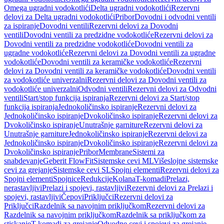
Omega ugradni vodokotlići
Delta ugradni vodokotlići
Rezervni
delovi za Delta ugradni vodokotlići
Pribor
Dovodni i odvodni ventili
za ispiranje
Dovodni ventili
Rezervni delovi za Dovodni
ventili
Dovodni ventili za predzidne vodokotliće
Rezervni delovi za
Dovodni ventili za predzidne vodokotliće
Dovodni ventili za
ugradne vodokotliće
Rezervni delovi za Dovodni ventili za ugradne
vodokotliće
Dovodni ventili za keramičke vodokotliće
Rezervni
delovi za Dovodni ventili za keramičke vodokotliće
Dovodni ventili
za vodokotliće univerzalni
Rezervni delovi za Dovodni ventili za
vodokotliće univerzalni
Odvodni ventili
Rezervni delovi za Odvodni
ventili
Start/stop funkcija ispiranja
Rezervni delovi za Start/stop
funkcija ispiranja
Jednokoličinsko ispiranje
Rezervni delovi za
Jednokoličinsko ispiranje
Dvokoličinsko ispiranje
Rezervni delovi za
Dvokoličinsko ispiranje
Unutrašnje garniture
Rezervni delovi za
Unutrašnje garniture
Jednokoličinsko ispiranje
Rezervni delovi za
Jednokoličinsko ispiranje
Dvokoličinsko ispiranje
Rezervni delovi za
Dvokoličinsko ispiranje
Pribor
Membrane
Sistemi za
snabdevanje
Geberit FlowFit
Sistemske cevi ML
Višeslojne sistemske
cevi za grejanje
Sistemske cevi SL
Spojni elementi
Rezervni delovi za
Spojni elementi
Spojnice
Redukcije
Kolana
T-komadi
Prelazi,
nerastavljivi
Prelazi i spojevi, rastavljivi
Rezervni delovi za Prelazi i
spojevi, rastavljivi
Čepovi
Priključci
Rezervni delovi za
Priključci
Razdelnik sa navojnim priključkom
Rezervni delovi za
Razdelnik sa navojnim priključkom
Razdelnik sa priključkom za
stiskanje
T-komadi za grejanje
Odvodne cevi i spojevi za grejanje,