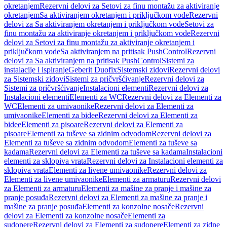
okretanjem
Rezervni delovi za Setovi za finu montažu za aktiviranje
okretanjem
Sa aktiviranjem okretanjem i priključkom vode
Rezervni
delovi za Sa aktiviranjem okretanjem i priključkom vode
Setovi za
finu montažu za aktiviranje okretanjem i priključkom vode
Rezervni
delovi za Setovi za finu montažu za aktiviranje okretanjem i
priključkom vode
Sa aktiviranjem na pritisak PushControl
Rezervni
delovi za Sa aktiviranjem na pritisak PushControl
Sistemi za
instalacije i ispiranje
Geberit Duofix
Sistemski zidovi
Rezervni delovi
za Sistemski zidovi
Sistemi za pričvršćivanje
Rezervni delovi za
Sistemi za pričvršćivanje
Instalacioni elementi
Rezervni delovi za
Instalacioni elementi
Elementi za WC
Rezervni delovi za Elementi za
WC
Elementi za umivaonike
Rezervni delovi za Elementi za
umivaonike
Elementi za bidee
Rezervni delovi za Elementi za
bidee
Elementi za pisoare
Rezervni delovi za Elementi za
pisoare
Elementi za tuševe sa zidnim odvodom
Rezervni delovi za
Elementi za tuševe sa zidnim odvodom
Elementi za tuševe sa
kadama
Rezervni delovi za Elementi za tuševe sa kadama
Instalacioni
elementi za sklopiva vrata
Rezervni delovi za Instalacioni elementi za
sklopiva vrata
Elementi za livene umivaonike
Rezervni delovi za
Elementi za livene umivaonike
Elementi za armaturu
Rezervni delovi
za Elementi za armaturu
Elementi za mašine za pranje i mašine za
pranje posuđa
Rezervni delovi za Elementi za mašine za pranje i
mašine za pranje posuđa
Elementi za konzolne nosače
Rezervni
delovi za Elementi za konzolne nosače
Elementi za
sudopere
Rezervni delovi za Elementi za sudopere
Elementi za zidne