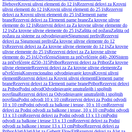
žljebove
Krovni ulivni elementi do 12 l/s
Rezervni delovi za Krovni
ulivni elementi do 12 l/s
Krovni ulivni elementi do 25 l/s
Rezervni
delovi za Krovni ulivni elementi do 25 l/s
Elementi parne
brane
Rezervni delovi za Elementi parne brane
Za krovne ulivne
elemente do 12 l/s
Rezervni delovi za Za krovne ulivne elemente do
12 l/s
Za krovne ulivne elemente do 25 l/s
Zaštita od požara
Zaštita od
požara za sisteme za odvodnjavanje
Sigurnosni prelivi
Rezervni
delovi za Sigurnosni prelivi
Za krovne ulivne elemente do 12
l/s
Rezervni delovi za Za krovne ulivne elemente do 12 l/s
Za krovne
ulivne elemente do 25 l/s
Rezervni delovi za Za krovne ulivne
elemente do 25 l/s
Učvršćenja
Sistem za pričvršćenje d40–200
Sistem
za pričvršćenje d250–315
Pribor
Rezervni delovi za Pribor
Za krovne
ulivne elemente
Rezervni delovi za Za krovne ulivne elemente
Za
učvršćenja
Konvencionalno odvodnjavanje krova
Krovni ulivni
elementi
Rezervni delovi za Krovni ulivni elementi
Elementi parne
brane
Rezervni delovi za Elementi parne brane
Pribor
Rezervni delovi
za Pribor
Podni odvod
Odvodnjavanje unutrašnjih i spoljnih
površina
Rezervni delovi za Odvodnjavanje unutrašnjih i spoljnih
površina
Podni odvodi 10 x 10 cm
Rezervni delovi za Podni odvodi
10 x 10 cm
Podni odvodi za balkone i terase, 10 x 10 cm
Rezervni
delovi za Podni odvodi za balkone i terase, 10 x 10 cm
Podni odvodi
13 x 13 cm
Rezervni delovi za Podni odvodi 13 x 13 cm
Podni
odvodi za balkone i terase 13 x 13 cm
Rezervni delovi za Podni
odvodi za balkone i terase 13 x 13 cm
Pribor
Rezervni delovi za
Pribor
Alati
Alati
Alat za Geberit FlowFit
Rezervni delovi za Alat za