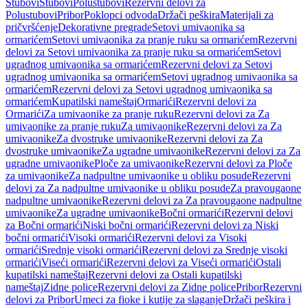
Stubovi
Stubovi
Polustubovi
Rezervni delovi za
Polustubovi
Pribor
Poklopci odvoda
Držači peškira
Materijali za
pričvršćenje
Dekorativne pregrade
Setovi umivaonika sa
ormarićem
Setovi umivaonika za pranje ruku sa ormarićem
Rezervni
delovi za Setovi umivaonika za pranje ruku sa ormarićem
Setovi
ugradnog umivaonika sa ormarićem
Rezervni delovi za Setovi
ugradnog umivaonika sa ormarićem
Setovi ugradnog umivaonika sa
ormarićem
Rezervni delovi za Setovi ugradnog umivaonika sa
ormarićem
Kupatilski nameštaj
Ormarići
Rezervni delovi za
Ormarići
Za umivaonike za pranje ruku
Rezervni delovi za Za
umivaonike za pranje ruku
Za umivaonike
Rezervni delovi za Za
umivaonike
Za dvostruke umivaonike
Rezervni delovi za Za
dvostruke umivaonike
Za ugradne umivaonike
Rezervni delovi za Za
ugradne umivaonike
Ploče za umivaonike
Rezervni delovi za Ploče
za umivaonike
Za nadpultne umivaonike u obliku posude
Rezervni
delovi za Za nadpultne umivaonike u obliku posude
Za pravougaone
nadpultne umivaonike
Rezervni delovi za Za pravougaone nadpultne
umivaonike
Za ugradne umivaonike
Bočni ormarići
Rezervni delovi
za Bočni ormarići
Niski bočni ormarići
Rezervni delovi za Niski
bočni ormarići
Visoki ormarići
Rezervni delovi za Visoki
ormarići
Srednje visoki ormarići
Rezervni delovi za Srednje visoki
ormarići
Viseći ormarići
Rezervni delovi za Viseći ormarići
Ostali
kupatilski nameštaj
Rezervni delovi za Ostali kupatilski
nameštaj
Zidne police
Rezervni delovi za Zidne police
Pribor
Rezervni
delovi za Pribor
Umeci za fioke i kutije za slaganje
Držači peškira i