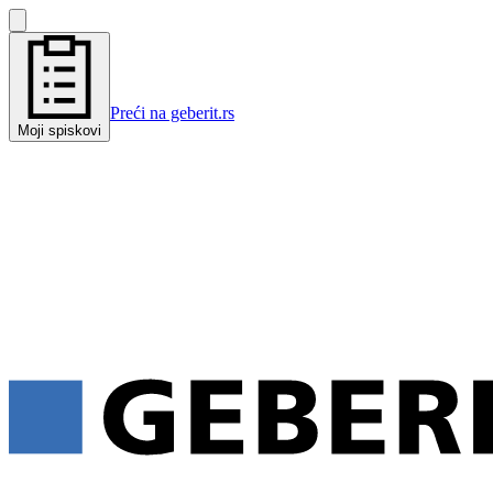
Preći na geberit.rs
Moji spiskovi