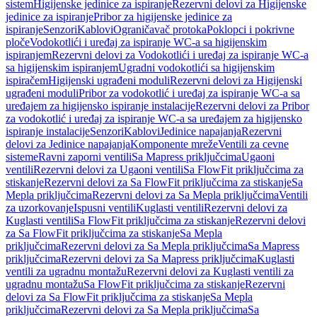
sistem
Higijenske jedinice za ispiranje
Rezervni delovi za Higijenske
jedinice za ispiranje
Pribor za higijenske jedinice za
ispiranje
Senzori
Kablovi
Ograničavač protoka
Poklopci i pokrivne
ploče
Vodokotlići i uređaj za ispiranje WC-a sa higijenskim
ispiranjem
Rezervni delovi za Vodokotlići i uređaj za ispiranje WC-a
sa higijenskim ispiranjem
Ugradni vodokotlići sa higijenskim
ispiračem
Higijenski ugrađeni moduli
Rezervni delovi za Higijenski
ugrađeni moduli
Pribor za vodokotlić i uređaj za ispiranje WC-a sa
uređajem za higijensko ispiranje instalacije
Rezervni delovi za Pribor
za vodokotlić i uređaj za ispiranje WC-a sa uređajem za higijensko
ispiranje instalacije
Senzori
Kablovi
Jedinice napajanja
Rezervni
delovi za Jedinice napajanja
Komponente mreže
Ventili za cevne
sisteme
Ravni zaporni ventili
Sa Mapress priključcima
Ugaoni
ventili
Rezervni delovi za Ugaoni ventili
Sa FlowFit priključcima za
stiskanje
Rezervni delovi za Sa FlowFit priključcima za stiskanje
Sa
Mepla priključcima
Rezervni delovi za Sa Mepla priključcima
Ventili
za uzorkovanje
Ispusni ventili
Kuglasti ventili
Rezervni delovi za
Kuglasti ventili
Sa FlowFit priključcima za stiskanje
Rezervni delovi
za Sa FlowFit priključcima za stiskanje
Sa Mepla
priključcima
Rezervni delovi za Sa Mepla priključcima
Sa Mapress
priključcima
Rezervni delovi za Sa Mapress priključcima
Kuglasti
ventili za ugradnu montažu
Rezervni delovi za Kuglasti ventili za
ugradnu montažu
Sa FlowFit priključcima za stiskanje
Rezervni
delovi za Sa FlowFit priključcima za stiskanje
Sa Mepla
priključcima
Rezervni delovi za Sa Mepla priključcima
Sa