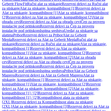
Geberit FlowFit
Ručni alat za stiskanje
Rezervni delovi za Ručni alat
za stiskanje
Alat za stiskanje, kompatibilnost [1]
Rezervni delovi za
Alat za stiskanje, kompatibilnost [1]
Alat za stiskanje, kompatibilnost
[2]
Rezervni delovi za Alat za stiskanje, kompatibilnost [2]
Alat za
obradu cevi
Rezervni delovi za Alat za obradu cevi
Čep za proveru
instalacije pod pritiskom
Rezervni delovi za Čep za proveru
instalacije pod pritiskom
Ispitna sredstva
Uređaj za stiskanje sa
alatima
Pribor
Rezervni delovi za Pribor
Alat za Geberit
Mepla
Rezervni delovi za Alat za Geberit Mepla
Ručni alat za
stiskanje
Rezervni delovi za Ručni alat za stiskanje
Alat za stiskanje,
kompatibilnost [1]
Rezervni delovi za Alat za stiskanje,
kompatibilnost [1]
Alat za stiskanje, kompatibilnost [2]
Rezervni
delovi za Alat za stiskanje, kompatibilnost [2]
Alat za obradu
cevi
Rezervni delovi za Alat za obradu cevi
Čep za proveru
instalacije pod pritiskom
Rezervni delovi za Čep za proveru
instalacije pod pritiskom
Ispitna sredstva
Pribor
Alat za Geberit
Mapress
Rezervni delovi za Alat za Geberit Mapress
Alat za
stiskanje, kompatibilnost [1]
Rezervni delovi za Alat za stiskanje,
kompatibilnost [1]
Alat za stiskanje, kompatibilnost [2]
Rezervni
delovi za Alat za stiskanje, kompatibilnost [2]
Alat za stiskanje,
kompatibilnost [1] / [2]
Rezervni delovi za Alat za stiskanje,
kompatibilnost [1] / [2]
Kompatibilnost alata za stiskanje
[2XL]
Rezervni delovi za Kompatibilnost alata za stiskanje
[2XL]
Alat za stiskanje, kompatibilnost [3]
Rezervni delovi za Alat za
stiskanje, kompatibilnost [3]
Alat za obradu cevi
Rezervni delovi za