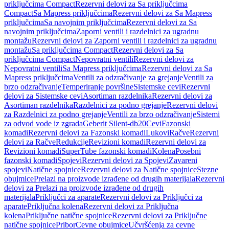
priključcima Compact
Rezervni delovi za Sa priključcima
Compact
Sa Mapress priključcima
Rezervni delovi za Sa Mapress
priključcima
Sa navojnim priključcima
Rezervni delovi za Sa
navojnim priključcima
Zaporni ventili i razdelnici za ugradnu
montažu
Rezervni delovi za Zaporni ventili i razdelnici za ugradnu
montažu
Sa priključcima Compact
Rezervni delovi za Sa
priključcima Compact
Nepovratni ventili
Rezervni delovi za
Nepovratni ventili
Sa Mapress priključcima
Rezervni delovi za Sa
Mapress priključcima
Ventili za odzračivanje za grejanje
Ventili za
brzo odzračivanje
Temperiranje površine
Sistemske cevi
Rezervni
delovi za Sistemske cevi
Asortiman razdelnika
Rezervni delovi za
Asortiman razdelnika
Razdelnici za podno grejanje
Rezervni delovi
za Razdelnici za podno grejanje
Ventili za brzo odzračivanje
Sistemi
za odvod vode iz zgrada
Geberit Silent-db20
Cevi
Fazonski
komadi
Rezervni delovi za Fazonski komadi
Lukovi
Račve
Rezervni
delovi za Račve
Redukcije
Revizioni komadi
Rezervni delovi za
Revizioni komadi
SuperTube fazonski komadi
Kolena
Posebni
fazonski komadi
Spojevi
Rezervni delovi za Spojevi
Zavareni
spojevi
Natične spojnice
Rezervni delovi za Natične spojnice
Stezne
obujmice
Prelazi na proizvode izrađene od drugih materijala
Rezervni
delovi za Prelazi na proizvode izrađene od drugih
materijala
Priključci za aparate
Rezervni delovi za Priključci za
aparate
Priključna kolena
Rezervni delovi za Priključna
kolena
Priključne natične spojnice
Rezervni delovi za Priključne
natične spojnice
Pribor
Cevne obujmice
Učvršćenja za cevne