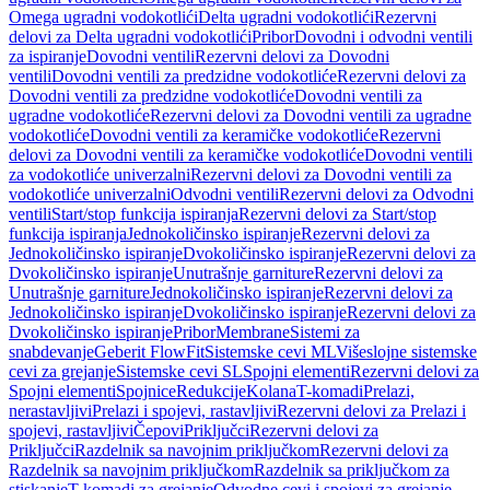
Omega ugradni vodokotlići
Delta ugradni vodokotlići
Rezervni
delovi za Delta ugradni vodokotlići
Pribor
Dovodni i odvodni ventili
za ispiranje
Dovodni ventili
Rezervni delovi za Dovodni
ventili
Dovodni ventili za predzidne vodokotliće
Rezervni delovi za
Dovodni ventili za predzidne vodokotliće
Dovodni ventili za
ugradne vodokotliće
Rezervni delovi za Dovodni ventili za ugradne
vodokotliće
Dovodni ventili za keramičke vodokotliće
Rezervni
delovi za Dovodni ventili za keramičke vodokotliće
Dovodni ventili
za vodokotliće univerzalni
Rezervni delovi za Dovodni ventili za
vodokotliće univerzalni
Odvodni ventili
Rezervni delovi za Odvodni
ventili
Start/stop funkcija ispiranja
Rezervni delovi za Start/stop
funkcija ispiranja
Jednokoličinsko ispiranje
Rezervni delovi za
Jednokoličinsko ispiranje
Dvokoličinsko ispiranje
Rezervni delovi za
Dvokoličinsko ispiranje
Unutrašnje garniture
Rezervni delovi za
Unutrašnje garniture
Jednokoličinsko ispiranje
Rezervni delovi za
Jednokoličinsko ispiranje
Dvokoličinsko ispiranje
Rezervni delovi za
Dvokoličinsko ispiranje
Pribor
Membrane
Sistemi za
snabdevanje
Geberit FlowFit
Sistemske cevi ML
Višeslojne sistemske
cevi za grejanje
Sistemske cevi SL
Spojni elementi
Rezervni delovi za
Spojni elementi
Spojnice
Redukcije
Kolana
T-komadi
Prelazi,
nerastavljivi
Prelazi i spojevi, rastavljivi
Rezervni delovi za Prelazi i
spojevi, rastavljivi
Čepovi
Priključci
Rezervni delovi za
Priključci
Razdelnik sa navojnim priključkom
Rezervni delovi za
Razdelnik sa navojnim priključkom
Razdelnik sa priključkom za
stiskanje
T-komadi za grejanje
Odvodne cevi i spojevi za grejanje,