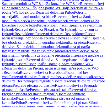
Sanitarni moduli za WC šolje
Za konzolne WC šolje
Rezervni delovi
za Za konzolne WC šolje
Za podne WC šolje
Rezervni delovi za Za
podne WC šolje
Pribor
Rezervni delovi za Pribor
Potrošni
materijali
Sanitarni moduli za bidee
Rezervni delovi za Sanitarni
moduli za bidee
Za konzolne i podne bidee
Rezervni delovi za Za
konzolne i podne bidee
Pisoari
Pisoari, način ispiranja, sa ivicom za
ispiranje
Rezervni delovi za Pisoari, način ispiranja, sa ivicom za
ispiranje
Bez poklopca
Rezervni delovi za Bez poklopca
Pisoari,
način ispiranja, bez oboda
Rezervni delovi za Pisoari, način ispiranja,
bez oboda
Za predzidnu ili ugradnu elektroniku za pisoar
Rezervni
delovi za Za predzidnu ili ugradnu elektroniku za pisoar
Sa
integrisanim uređajima za ispiranje pisoara
Rezervni delovi za Sa
integrisanim uređajima za ispiranje pisoara
Za integrisane uređaje za
ispiranje pisoara
Rezervni delovi za Za integrisane uređaje za
ispiranje pisoara
Pisoari, način ispiranja, sa/za poklopac WC-
a
Rezervni delovi za Pisoari, način ispiranja, sa/za poklopac WC-
a
Bez oboda
Rezervni delovi za Bez oboda
Pisoari, rad bez
vode
Rezervni delovi za Pisoari, rad bez vode
Bez poklopca
Rezervni
delovi za Bez poklopca
Pregrade pisoara
Rezervni delovi za Pregrade
pisoara
Pregrade pisoara od plastike
Rezervni delovi za Pregrade
pisoara od plastike
Pregrade pisoara od stakla
Rezervni delovi za
Pregrade pisoara od stakla
Pregrade pisoara od sanitarne
keramike
Rezervni delovi za Pregrade pisoara od sanitarne
keramike
Pribor
Rezervni delovi za Pribor
Poklopci pisoara
Sifoni i
pribor za sifone
Ispirne cevi, ispirna kolena i prelazi
Rezervni delovi