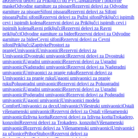
a
Rezervni delovi za Priključci od PVC-a
Manžetne i pokrivne
maske
Odvodne garniture za pisoare
Rezervni delovi za Odvodne
garniture za pisoare
Sifoni pisoara
Rezervni delovi za Sifoni
pisoara
Pužni sifoni
Rezervni delovi za Pužni sifoni
Priključci ispirnih
cevi i ispirnih kolena
Rezervni delovi za Priključci ispirnih cevi i
ispirnih kolena
Ravni priključci
Rezervni delovi za Ravni
priključci
Odvodne garniture za bidee
Rezervni delovi za Odvodne
garniture za bidee
Cevni sifoni
Rezervni delovi za Cevni
sifoni
Priključci
Zaptivke
Prostori za
pranje
Umivaonici
Umivaonici
Rezervni delovi za
Umivaonici
Dvostruki umivaonici
Rezervni delovi za Dvostruki
umivaonici
Ugradni umivaonici
Rezervni delovi za Ugradni
umivaonici
Nadgradni umivaonici
Rezervni delovi za Nadgradni
umivaonici
Umivaonici za pranje ruku
Rezervni delovi za
Umivaonici za pranje ruku
Ugaoni umivaonici za pranje
ruku
Poluugradni umivaonici
Rezervni delovi za Poluugradni
umivaonici
Ugradni umivaonici
Rezervni delovi za Ugradni
umivaonici
Podgradni umivaonici
Rezervni delovi za Podgradni
umivaonici
Ugaoni umivaonici
Umivaonici modela
Comfort
Umivaonici za decu
Umivaonici
Višestruki umivaonici
Ostali
višenamenski umivaonici
Rezervni delovi za Ostali višenamenski
umivaonici
Izlivna korita
Rezervni delovi za Izlivna korita
Trokadero,
konzolni
Rezervni delovi za Trokadero, konzolni
Višenamenski
umivaonici
Rezervni delovi za Višenamenski umivaonici
Umivaonici
za učionice
Pribor
Stubovi
Rezervni delovi za