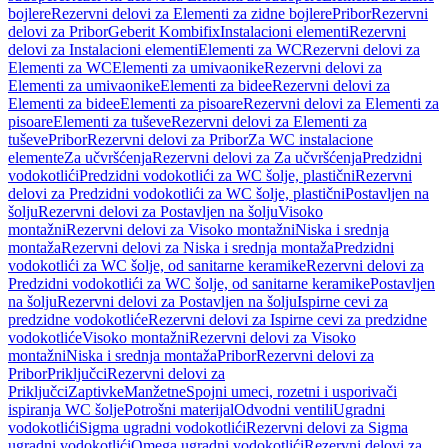
bojlere
Rezervni delovi za Elementi za zidne bojlere
Pribor
Rezervni
delovi za Pribor
Geberit Kombifix
Instalacioni elementi
Rezervni
delovi za Instalacioni elementi
Elementi za WC
Rezervni delovi za
Elementi za WC
Elementi za umivaonike
Rezervni delovi za
Elementi za umivaonike
Elementi za bidee
Rezervni delovi za
Elementi za bidee
Elementi za pisoare
Rezervni delovi za Elementi za
pisoare
Elementi za tuševe
Rezervni delovi za Elementi za
tuševe
Pribor
Rezervni delovi za Pribor
Za WC instalacione
elemente
Za učvršćenja
Rezervni delovi za Za učvršćenja
Predzidni
vodokotlići
Predzidni vodokotlići za WC šolje, plastični
Rezervni
delovi za Predzidni vodokotlići za WC šolje, plastični
Postavljen na
šolju
Rezervni delovi za Postavljen na šolju
Visoko
montažni
Rezervni delovi za Visoko montažni
Niska i srednja
montaža
Rezervni delovi za Niska i srednja montaža
Predzidni
vodokotlići za WC šolje, od sanitarne keramike
Rezervni delovi za
Predzidni vodokotlići za WC šolje, od sanitarne keramike
Postavljen
na šolju
Rezervni delovi za Postavljen na šolju
Ispirne cevi za
predzidne vodokotliće
Rezervni delovi za Ispirne cevi za predzidne
vodokotliće
Visoko montažni
Rezervni delovi za Visoko
montažni
Niska i srednja montaža
Pribor
Rezervni delovi za
Pribor
Priključci
Rezervni delovi za
Priključci
Zaptivke
Manžetne
Spojni umeci, rozetni i usporivači
ispiranja WC šolje
Potrošni materijal
Odvodni ventili
Ugradni
vodokotlići
Sigma ugradni vodokotlići
Rezervni delovi za Sigma
ugradni vodokotlići
Omega ugradni vodokotlići
Rezervni delovi za