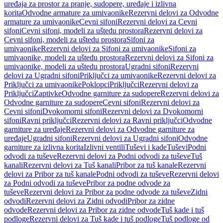
uređaja za prostor za pranje, sudopere, uređaje i izlivna
korita
Odvodne armature za umivaonike
Rezervni delovi za Odvodne
armature za umivaonike
Cevni sifoni
Rezervni delovi za Cevni
sifoni
Cevni sifoni, modeli za uštedu prostora
Rezervni delovi za
Cevni sifoni, modeli za uštedu prostora
Sifoni za
umivaonike
Rezervni delovi za Sifoni za umivaonike
Sifoni za
umivaonike, modeli za uštedu prostora
Rezervni delovi za Sifoni za
umivaonike, modeli za uštedu prostora
Ugradni sifoni
Rezervni
delovi za Ugradni sifoni
Priključci za umivaonike
Rezervni delovi za
Priključci za umivaonike
Poklopci
Priključci
Rezervni delovi za
Priključci
Zaptivke
Odvodne garniture za sudopere
Rezervni delovi za
Odvodne garniture za sudopere
Cevni sifoni
Rezervni delovi za
Cevni sifoni
Dvokomorni sifoni
Rezervni delovi za Dvokomorni
sifoni
Ravni priključci
Rezervni delovi za Ravni priključci
Odvodne
garniture za uređaje
Rezervni delovi za Odvodne garniture za
uređaje
Ugradni sifoni
Rezervni delovi za Ugradni sifoni
Odvodne
garniture za izlivna korita
Izlivni ventili
Tuševi i kade
Tuševi
Podni
odvodi za tuševe
Rezervni delovi za Podni odvodi za tuševe
Tuš
kanali
Rezervni delovi za Tuš kanali
Pribor za tuš kanale
Rezervni
delovi za Pribor za tuš kanale
Podni odvodi za tuševe
Rezervni delovi
za Podni odvodi za tuševe
Pribor za podne odvode za
tuševe
Rezervni delovi za Pribor za podne odvode za tuševe
Zidni
odvodi
Rezervni delovi za Zidni odvodi
Pribor za zidne
odvode
Rezervni delovi za Pribor za zidne odvode
Tuš kade i tuš
podloge
Rezervni delovi za Tuš kade i tuš podloge
Tuš podloge od