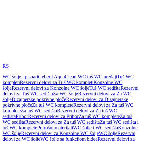
RS
WC šolje i pisoari
Geberit AquaClean WC tuš WC uređaji
Tuš WC
kompleti
Rezervni delovi za Tuš WC kompleti
Konzolne WC
šolje
Rezervni delovi za Konzolne WC šolje
Tuš WC sedišta
Rezervni
delovi za Tuš WC sedišta
Za WC šolje
Rezervni delovi za Za WC
šolje
Dizajnerske pokrivne ploče
Rezervni delovi za Dizajnerske
pokrivne ploče
Za tuš WC komplete
Rezervni delovi za Za tuš WC
komplete
Za tuš WC sedišta
Rezervni delovi za Za tuš WC
sedišta
Pribor
Rezervni delovi za Pribor
Za tuš WC komplete
Za tuš
WC sedišta
Rezervni delovi za Za tuš WC sedišta
Za tuš WC sedišta i
tuš WC komplete
Potrošni materijali
WC šolje i WC sedišta
Konzolne
WC šolje
Rezervni delovi za Konzolne WC šolje
WC šolje
Rezervni
delovi za WC šolje
WC šolje sa funkcijom bidea
Rezervni delovi za