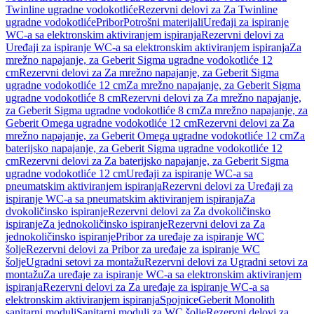
Twinline ugradne vodokotliće
Rezervni delovi za Za Twinline
ugradne vodokotliće
Pribor
Potrošni materijali
Uređaji za ispiranje
WC-a sa elektronskim aktiviranjem ispiranja
Rezervni delovi za
Uređaji za ispiranje WC-a sa elektronskim aktiviranjem ispiranja
Za
mrežno napajanje, za Geberit Sigma ugradne vodokotliće 12
cm
Rezervni delovi za Za mrežno napajanje, za Geberit Sigma
ugradne vodokotliće 12 cm
Za mrežno napajanje, za Geberit Sigma
ugradne vodokotliće 8 cm
Rezervni delovi za Za mrežno napajanje,
za Geberit Sigma ugradne vodokotliće 8 cm
Za mrežno napajanje, za
Geberit Omega ugradne vodokotliće 12 cm
Rezervni delovi za Za
mrežno napajanje, za Geberit Omega ugradne vodokotliće 12 cm
Za
baterijsko napajanje, za Geberit Sigma ugradne vodokotliće 12
cm
Rezervni delovi za Za baterijsko napajanje, za Geberit Sigma
ugradne vodokotliće 12 cm
Uređaji za ispiranje WC-a sa
pneumatskim aktiviranjem ispiranja
Rezervni delovi za Uređaji za
ispiranje WC-a sa pneumatskim aktiviranjem ispiranja
Za
dvokoličinsko ispiranje
Rezervni delovi za Za dvokoličinsko
ispiranje
Za jednokoličinsko ispiranje
Rezervni delovi za Za
jednokoličinsko ispiranje
Pribor za uređaje za ispiranje WC
šolje
Rezervni delovi za Pribor za uređaje za ispiranje WC
šolje
Ugradni setovi za montažu
Rezervni delovi za Ugradni setovi za
montažu
Za uređaje za ispiranje WC-a sa elektronskim aktiviranjem
ispiranja
Rezervni delovi za Za uređaje za ispiranje WC-a sa
elektronskim aktiviranjem ispiranja
Spojnice
Geberit Monolith
sanitarni moduli
Sanitarni moduli za WC šolje
Rezervni delovi za