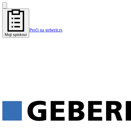
Preći na geberit.rs
Moji spiskovi