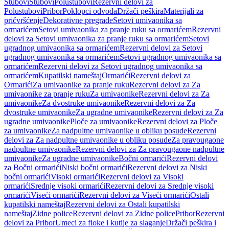
Stubovi
Stubovi
Polustubovi
Rezervni delovi za
Polustubovi
Pribor
Poklopci odvoda
Držači peškira
Materijali za
pričvršćenje
Dekorativne pregrade
Setovi umivaonika sa
ormarićem
Setovi umivaonika za pranje ruku sa ormarićem
Rezervni
delovi za Setovi umivaonika za pranje ruku sa ormarićem
Setovi
ugradnog umivaonika sa ormarićem
Rezervni delovi za Setovi
ugradnog umivaonika sa ormarićem
Setovi ugradnog umivaonika sa
ormarićem
Rezervni delovi za Setovi ugradnog umivaonika sa
ormarićem
Kupatilski nameštaj
Ormarići
Rezervni delovi za
Ormarići
Za umivaonike za pranje ruku
Rezervni delovi za Za
umivaonike za pranje ruku
Za umivaonike
Rezervni delovi za Za
umivaonike
Za dvostruke umivaonike
Rezervni delovi za Za
dvostruke umivaonike
Za ugradne umivaonike
Rezervni delovi za Za
ugradne umivaonike
Ploče za umivaonike
Rezervni delovi za Ploče
za umivaonike
Za nadpultne umivaonike u obliku posude
Rezervni
delovi za Za nadpultne umivaonike u obliku posude
Za pravougaone
nadpultne umivaonike
Rezervni delovi za Za pravougaone nadpultne
umivaonike
Za ugradne umivaonike
Bočni ormarići
Rezervni delovi
za Bočni ormarići
Niski bočni ormarići
Rezervni delovi za Niski
bočni ormarići
Visoki ormarići
Rezervni delovi za Visoki
ormarići
Srednje visoki ormarići
Rezervni delovi za Srednje visoki
ormarići
Viseći ormarići
Rezervni delovi za Viseći ormarići
Ostali
kupatilski nameštaj
Rezervni delovi za Ostali kupatilski
nameštaj
Zidne police
Rezervni delovi za Zidne police
Pribor
Rezervni
delovi za Pribor
Umeci za fioke i kutije za slaganje
Držači peškira i