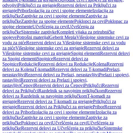
odvojivi
Priključci za grejanje
Rezervni delovi za Priključci za
grejanje
Pribor
Izolacija za cevi i spojne elemente
Izolacija za
priključke
Zaptivke za cevi i spojne elemente
Zaptivke za
priključke
Zaptivke za spojne elemente
Poklopci za cevi
Poklopac za
spojne elemente
Učvršćenja za cevi
Učvršćenja za
priključke
Sistemske zaptivke
Kompleti vijaka za prirubničke
spojeve
Potrošni materijal
Geberit Mepla
Višeslojne sistemske cevi za
vodu za piće
Rezervni delovi za Višeslojne sistemske cevi za vodu
za piće
Višeslojne sistemske cevi za grejanje
Rezervni delovi za
Višeslojne sistemske cevi za grejanje
Spojni elementi
Rezervni delovi
za Spojni elementi
Spojnice
Rezervni delovi za
Spojnice
Redukcije
Rezervni delovi za Redukcije
Kolena
Rezervni
delovi za Kolena
T-komadi
Rezervni delovi za T-komadi
Prelazi,
nerastavljivi
Rezervni delovi za Prelazi, nerastavljivi
Prelazi i spojevi,
rastavljivi
Rezervni delovi za Prelazi i spojevi,
rastavljivi
Čepovi
Rezervni delovi za Čepovi
Priključci
Rezervni
delovi za Priključci
Razdelnik sa navojnim priključkom
Rezervni
delovi za Razdelnik sa navojnim priključkom
T-komadi za
grejanje
Rezervni delovi za T-komadi za grejanje
Priključci za
grejanje
Rezervni delovi za Priključci za grejanje
Pribor
Rezervni
delovi za Pribor
Izolacija za cevi i spojne elemente
Izolacija za
priključke
Zaptivke za cevi i spojne elemente
Zaptivke za
priključke
Poklopci za cevi
Učvršćenja za cevi
Učvršćenja za
priključke
Rezervni delovi za Učvršćenja za priključke
Sistemske