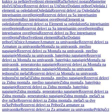
kukice za peškire
Svetlosni elementi
Ručke
Setovi nogara
Magnetne
ploče
Utičnice
Rezervni delovi za Utičnice
Dodatni pribor
Ogledala i
elementi sa ogledalom
Ogledala
Rezervni delovi za Ogledala
Sa
integrisanim osvetljenjem
Rezervni delovi za Sa integrisanim
osvetljenjem
Bez integrisanog osvetljenja
Elementi sa
ogledalom
Rezervni delovi za Elementi sa ogledalom
Sa integrisanim
osvetljenjem
Rezervni delovi za Sa integrisanim osvetljenjem
Bez
integrisanog osvetljenja
Rezervni delovi za Bez integrisanog
osvetljenja
Pribor
Svetlosni elementi
Ručke
Dodatni
pribor
Utičnice
Armature
Armature za umivaonike
Rezervni delovi za
Armature za umivaonike
Montaža na umivaonik, mrežno
napajanje
Rezervni delovi za Montaža na umivaonik, mrežno
napajanje
Montaža na umivaonik, baterijsko napajanje
Rezervni
delovi za Montaža na umivaonik, baterijsko napajanje
Montaža na
umivaonik, generatorsko napajanje
Rezervni delovi za Montaža na
umivaonik, generatorsko napajanje
Montaža na umivaonik,
jednoručni mešači
Rezervni delovi za Montaža na umivaonik,
jednoručni mešači
Zidna montaža, mrežno napajanje
Rezervni delovi
za Zidna montaža, mrežno napajanje
Zidna montaža, baterijsko
napajanje
Rezervni delovi za Zidna montaža, baterijsko
napajanje
Zidna montaža, generatorsko napajanje
Rezervni delovi za
Zidna montaža, generatorsko napajanje
Zidna montaža, mešači sa
dve ručke
Rezervni delovi za Zidna montaža, mešači sa dve
ručke
Pribor
Rezervni delovi za Pribor
Za armature za
umivaonike
Rezervni delovi za Za armature za umivaonike
Priključci