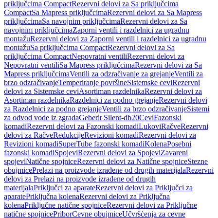
priključcima Compact
Rezervni delovi za Sa priključcima
Compact
Sa Mapress priključcima
Rezervni delovi za Sa Mapress
priključcima
Sa navojnim priključcima
Rezervni delovi za Sa
navojnim priključcima
Zaporni ventili i razdelnici za ugradnu
montažu
Rezervni delovi za Zaporni ventili i razdelnici za ugradnu
montažu
Sa priključcima Compact
Rezervni delovi za Sa
priključcima Compact
Nepovratni ventili
Rezervni delovi za
Nepovratni ventili
Sa Mapress priključcima
Rezervni delovi za Sa
Mapress priključcima
Ventili za odzračivanje za grejanje
Ventili za
brzo odzračivanje
Temperiranje površine
Sistemske cevi
Rezervni
delovi za Sistemske cevi
Asortiman razdelnika
Rezervni delovi za
Asortiman razdelnika
Razdelnici za podno grejanje
Rezervni delovi
za Razdelnici za podno grejanje
Ventili za brzo odzračivanje
Sistemi
za odvod vode iz zgrada
Geberit Silent-db20
Cevi
Fazonski
komadi
Rezervni delovi za Fazonski komadi
Lukovi
Račve
Rezervni
delovi za Račve
Redukcije
Revizioni komadi
Rezervni delovi za
Revizioni komadi
SuperTube fazonski komadi
Kolena
Posebni
fazonski komadi
Spojevi
Rezervni delovi za Spojevi
Zavareni
spojevi
Natične spojnice
Rezervni delovi za Natične spojnice
Stezne
obujmice
Prelazi na proizvode izrađene od drugih materijala
Rezervni
delovi za Prelazi na proizvode izrađene od drugih
materijala
Priključci za aparate
Rezervni delovi za Priključci za
aparate
Priključna kolena
Rezervni delovi za Priključna
kolena
Priključne natične spojnice
Rezervni delovi za Priključne
natične spojnice
Pribor
Cevne obujmice
Učvršćenja za cevne