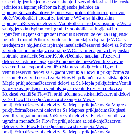
sistem
Higijenske jedinice za ispiranje
Rezervni delovi za Higijenske
jedinice za ispiranje
Pribor za higijenske jedinice za
ispiranje
Senzori
Kablovi
Ograničavač protoka
Poklopci i pokrivne
ploče
Vodokotlići i uređaj za ispiranje WC-a sa higijenskim
ispiranjem
Rezervni delovi za Vodokotlići i uređaj za ispiranje WC-a
sa higijenskim ispiranjem
Ugradni vodokotlići sa higijenskim
ispiračem
Higijenski ugrađeni moduli
Rezervni delovi za Higijenski
ugrađeni moduli
Pribor za vodokotlić i uređaj za ispiranje WC-a sa
uređajem za higijensko ispiranje instalacije
Rezervni delovi za Pribor
za vodokotlić i uređaj za ispiranje WC-a sa uređajem za higijensko
ispiranje instalacije
Senzori
Kablovi
Jedinice napajanja
Rezervni
delovi za Jedinice napajanja
Komponente mreže
Ventili za cevne
sisteme
Ravni zaporni ventili
Sa Mapress priključcima
Ugaoni
ventili
Rezervni delovi za Ugaoni ventili
Sa FlowFit priključcima za
stiskanje
Rezervni delovi za Sa FlowFit priključcima za stiskanje
Sa
Mepla priključcima
Rezervni delovi za Sa Mepla priključcima
Ventili
za uzorkovanje
Ispusni ventili
Kuglasti ventili
Rezervni delovi za
Kuglasti ventili
Sa FlowFit priključcima za stiskanje
Rezervni delovi
za Sa FlowFit priključcima za stiskanje
Sa Mepla
priključcima
Rezervni delovi za Sa Mepla priključcima
Sa Mapress
priključcima
Rezervni delovi za Sa Mapress priključcima
Kuglasti
ventili za ugradnu montažu
Rezervni delovi za Kuglasti ventili za
ugradnu montažu
Sa FlowFit priključcima za stiskanje
Rezervni
delovi za Sa FlowFit priključcima za stiskanje
Sa Mepla
priključcima
Rezervni delovi za Sa Mepla priključcima
Sa