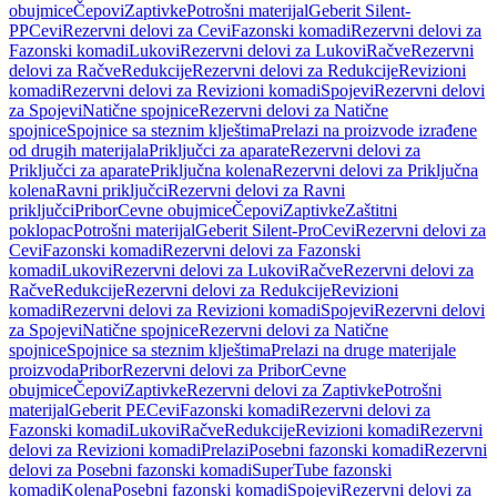
obujmice
Čepovi
Zaptivke
Potrošni materijal
Geberit Silent-
PP
Cevi
Rezervni delovi za Cevi
Fazonski komadi
Rezervni delovi za
Fazonski komadi
Lukovi
Rezervni delovi za Lukovi
Račve
Rezervni
delovi za Račve
Redukcije
Rezervni delovi za Redukcije
Revizioni
komadi
Rezervni delovi za Revizioni komadi
Spojevi
Rezervni delovi
za Spojevi
Natične spojnice
Rezervni delovi za Natične
spojnice
Spojnice sa steznim klještima
Prelazi na proizvode izrađene
od drugih materijala
Priključci za aparate
Rezervni delovi za
Priključci za aparate
Priključna kolena
Rezervni delovi za Priključna
kolena
Ravni priključci
Rezervni delovi za Ravni
priključci
Pribor
Cevne obujmice
Čepovi
Zaptivke
Zaštitni
poklopac
Potrošni materijal
Geberit Silent-Pro
Cevi
Rezervni delovi za
Cevi
Fazonski komadi
Rezervni delovi za Fazonski
komadi
Lukovi
Rezervni delovi za Lukovi
Račve
Rezervni delovi za
Račve
Redukcije
Rezervni delovi za Redukcije
Revizioni
komadi
Rezervni delovi za Revizioni komadi
Spojevi
Rezervni delovi
za Spojevi
Natične spojnice
Rezervni delovi za Natične
spojnice
Spojnice sa steznim klještima
Prelazi na druge materijale
proizvoda
Pribor
Rezervni delovi za Pribor
Cevne
obujmice
Čepovi
Zaptivke
Rezervni delovi za Zaptivke
Potrošni
materijal
Geberit PE
Cevi
Fazonski komadi
Rezervni delovi za
Fazonski komadi
Lukovi
Račve
Redukcije
Revizioni komadi
Rezervni
delovi za Revizioni komadi
Prelazi
Posebni fazonski komadi
Rezervni
delovi za Posebni fazonski komadi
SuperTube fazonski
komadi
Kolena
Posebni fazonski komadi
Spojevi
Rezervni delovi za