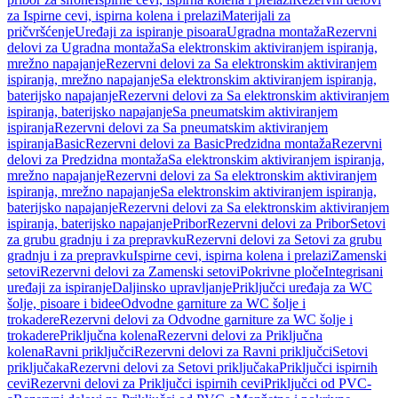
za Ispirne cevi, ispirna kolena i prelazi
Materijali za
pričvršćenje
Uređaji za ispiranje pisoara
Ugradna montaža
Rezervni
delovi za Ugradna montaža
Sa elektronskim aktiviranjem ispiranja,
mrežno napajanje
Rezervni delovi za Sa elektronskim aktiviranjem
ispiranja, mrežno napajanje
Sa elektronskim aktiviranjem ispiranja,
baterijsko napajanje
Rezervni delovi za Sa elektronskim aktiviranjem
ispiranja, baterijsko napajanje
Sa pneumatskim aktiviranjem
ispiranja
Rezervni delovi za Sa pneumatskim aktiviranjem
ispiranja
Basic
Rezervni delovi za Basic
Predzidna montaža
Rezervni
delovi za Predzidna montaža
Sa elektronskim aktiviranjem ispiranja,
mrežno napajanje
Rezervni delovi za Sa elektronskim aktiviranjem
ispiranja, mrežno napajanje
Sa elektronskim aktiviranjem ispiranja,
baterijsko napajanje
Rezervni delovi za Sa elektronskim aktiviranjem
ispiranja, baterijsko napajanje
Pribor
Rezervni delovi za Pribor
Setovi
za grubu gradnju i za prepravku
Rezervni delovi za Setovi za grubu
gradnju i za prepravku
Ispirne cevi, ispirna kolena i prelazi
Zamenski
setovi
Rezervni delovi za Zamenski setovi
Pokrivne ploče
Integrisani
uređaji za ispiranje
Daljinsko upravljanje
Priključci uređaja za WC
šolje, pisoare i bidee
Odvodne garniture za WC šolje i
trokadere
Rezervni delovi za Odvodne garniture za WC šolje i
trokadere
Priključna kolena
Rezervni delovi za Priključna
kolena
Ravni priključci
Rezervni delovi za Ravni priključci
Setovi
priključaka
Rezervni delovi za Setovi priključaka
Priključci ispirnih
cevi
Rezervni delovi za Priključci ispirnih cevi
Priključci od PVC-