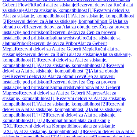
Geberit FlowFit
Ručni alat za stiskanje
Rezervni delovi za Ručni alat
za stiskanje
Alat za stiskanje, kompatibilnost [1]
Rezervni delovi za
Alat za stiskanje, kompatibilnost [1]
Alat za stiskanje, kompatibilnost
[2]
Rezervni delovi za Alat za stiskanje, kompatibilnost [2]
Alat za
obradu cevi
Rezervni delovi za Alat za obradu cevi
Čep za proveru
instalacije pod pritiskom
Rezervni delovi za Čep za proveru
instalacije pod pritiskom
Ispitna sredstva
Uređaj za stiskanje sa
alatima
Pribor
Rezervni delovi za Pribor
Alat za Geberit
Mepla
Rezervni delovi za Alat za Geberit Mepla
Ručni alat za
stiskanje
Rezervni delovi za Ručni alat za stiskanje
Alat za stiskanje,
kompatibilnost [1]
Rezervni delovi za Alat za stiskanje,
kompatibilnost [1]
Alat za stiskanje, kompatibilnost [2]
Rezervni
delovi za Alat za stiskanje, kompatibilnost [2]
Alat za obradu
cevi
Rezervni delovi za Alat za obradu cevi
Čep za proveru
instalacije pod pritiskom
Rezervni delovi za Čep za proveru
instalacije pod pritiskom
Ispitna sredstva
Pribor
Alat za Geberit
Mapress
Rezervni delovi za Alat za Geberit Mapress
Alat za
stiskanje, kompatibilnost [1]
Rezervni delovi za Alat za stiskanje,
kompatibilnost [1]
Alat za stiskanje, kompatibilnost [2]
Rezervni
delovi za Alat za stiskanje, kompatibilnost [2]
Alat za stiskanje,
kompatibilnost [1] / [2]
Rezervni delovi za Alat za stiskanje,
kompatibilnost [1] / [2]
Kompatibilnost alata za stiskanje
[2XL]
Rezervni delovi za Kompatibilnost alata za stiskanje
[2XL]
Alat za stiskanje, kompatibilnost [3]
Rezervni delovi za Alat za
stiskanje, kompatibilnost [3]
Alat za obradu cevi
Rezervni delovi za