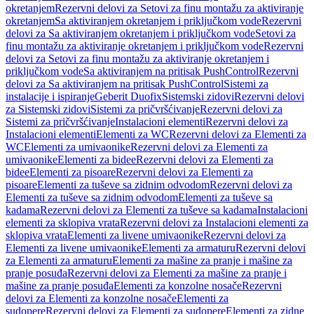
okretanjem
Rezervni delovi za Setovi za finu montažu za aktiviranje
okretanjem
Sa aktiviranjem okretanjem i priključkom vode
Rezervni
delovi za Sa aktiviranjem okretanjem i priključkom vode
Setovi za
finu montažu za aktiviranje okretanjem i priključkom vode
Rezervni
delovi za Setovi za finu montažu za aktiviranje okretanjem i
priključkom vode
Sa aktiviranjem na pritisak PushControl
Rezervni
delovi za Sa aktiviranjem na pritisak PushControl
Sistemi za
instalacije i ispiranje
Geberit Duofix
Sistemski zidovi
Rezervni delovi
za Sistemski zidovi
Sistemi za pričvršćivanje
Rezervni delovi za
Sistemi za pričvršćivanje
Instalacioni elementi
Rezervni delovi za
Instalacioni elementi
Elementi za WC
Rezervni delovi za Elementi za
WC
Elementi za umivaonike
Rezervni delovi za Elementi za
umivaonike
Elementi za bidee
Rezervni delovi za Elementi za
bidee
Elementi za pisoare
Rezervni delovi za Elementi za
pisoare
Elementi za tuševe sa zidnim odvodom
Rezervni delovi za
Elementi za tuševe sa zidnim odvodom
Elementi za tuševe sa
kadama
Rezervni delovi za Elementi za tuševe sa kadama
Instalacioni
elementi za sklopiva vrata
Rezervni delovi za Instalacioni elementi za
sklopiva vrata
Elementi za livene umivaonike
Rezervni delovi za
Elementi za livene umivaonike
Elementi za armaturu
Rezervni delovi
za Elementi za armaturu
Elementi za mašine za pranje i mašine za
pranje posuđa
Rezervni delovi za Elementi za mašine za pranje i
mašine za pranje posuđa
Elementi za konzolne nosače
Rezervni
delovi za Elementi za konzolne nosače
Elementi za
sudopere
Rezervni delovi za Elementi za sudopere
Elementi za zidne