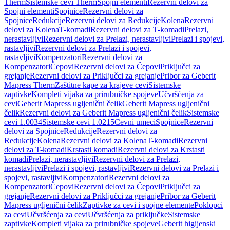
Therm
Sistemske cevi Therm
Spojni elementi
Rezervni delovi za
Spojni elementi
Spojnice
Rezervni delovi za
Spojnice
Redukcije
Rezervni delovi za Redukcije
Kolena
Rezervni
delovi za Kolena
T-komadi
Rezervni delovi za T-komadi
Prelazi,
nerastavljivi
Rezervni delovi za Prelazi, nerastavljivi
Prelazi i spojevi,
rastavljivi
Rezervni delovi za Prelazi i spojevi,
rastavljivi
Kompenzatori
Rezervni delovi za
Kompenzatori
Čepovi
Rezervni delovi za Čepovi
Priključci za
grejanje
Rezervni delovi za Priključci za grejanje
Pribor za Geberit
Mapress Therm
Zaštitne kape za krajeve cevi
Sistemske
zaptivke
Kompleti vijaka za prirubničke spojeve
Učvršćenja za
cevi
Geberit Mapress ugljenični čelik
Geberit Mapress ugljenični
čelik
Rezervni delovi za Geberit Mapress ugljenični čelik
Sistemske
cevi 1.0034
Sistemske cevi 1.0215
Cevni umeci
Spojnice
Rezervni
delovi za Spojnice
Redukcije
Rezervni delovi za
Redukcije
Kolena
Rezervni delovi za Kolena
T-komadi
Rezervni
delovi za T-komadi
Krstasti komadi
Rezervni delovi za Krstasti
komadi
Prelazi, nerastavljivi
Rezervni delovi za Prelazi,
nerastavljivi
Prelazi i spojevi, rastavljivi
Rezervni delovi za Prelazi i
spojevi, rastavljivi
Kompenzatori
Rezervni delovi za
Kompenzatori
Čepovi
Rezervni delovi za Čepovi
Priključci za
grejanje
Rezervni delovi za Priključci za grejanje
Pribor za Geberit
Mapress ugljenični čelik
Zaptivke za cevi i spojne elemente
Poklopci
za cevi
Učvršćenja za cevi
Učvršćenja za priključke
Sistemske
zaptivke
Kompleti vijaka za prirubničke spojeve
Geberit higijenski