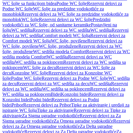
WC šolje sa funkcijom bidea
Podne WC šolje
Rezervni delovi za
Podne WC šolje
WC šolje za predzidne vodokotliće za
monoblok
Rezervni delovi za WC šolje za predzidne vodokotliće za
monoblok
WC šolje
Rezervni delovi za WC šolje
Predzidni
vodokotlići za WC šolje, od sanitarne keramike
Postavljeni na
šolju
WC sedišta
Rezervni delovi za WC sedišta
WC sedišta
Rezervni
delovi za WC sedišta
Comfort modeli WC šolja
Rezervni delovi za
Comfort modeli WC šolja
WC šolje, povišene
Rezervni delovi za
WC šolje, povišene
WC šolje, produžene
Rezervni delovi za WC
šolje, produžene
WC sedišta modela Comfort
Rezervni delovi za WC
sedišta modela Comfort
WC sedišta
Rezervni delovi za WC
sedišta
WC sedišta sa poklopcem
Rezervni delovi za WC sedišta sa
poklopcem
WC šolje za decu
Rezervni delovi za WC šolje za
decu
Konzolne WC šolje
Rezervni delovi za Konzolne WC
šolje
Podne WC šolje
Rezervni delovi za Podne WC šolje
WC sedišta
za decu
Rezervni delovi za WC sedišta za decu
WC sedišta
Rezervni
delovi za WC sedišta
WC sedišta sa poklopcem
Rezervni delovi za
WC sedišta sa poklopcem
Bidei
Konzolni bidei
Rezervni delovi za
Konzolni bidei
Podni bidei
Rezervni delovi za Podni
bidei
Pribor
Rezervni delovi za Pribor
Tipke za aktiviranje i uređaji za
ispiranje WC šolja
Tipke za aktiviranje
Rezervni delovi za Tipke za
aktiviranje
Za Sigma ugradne vodokotliće
Rezervni delovi za Za
Sigma ugradne vodokotliće
Za Omega ugradne vodokotliće
Rezervni
delovi za Za Omega ugradne vodokotliće
Za Delta ugradne
vodokotliće
Rezervni delovi za Za Delta ugradne vodokotliće
Za