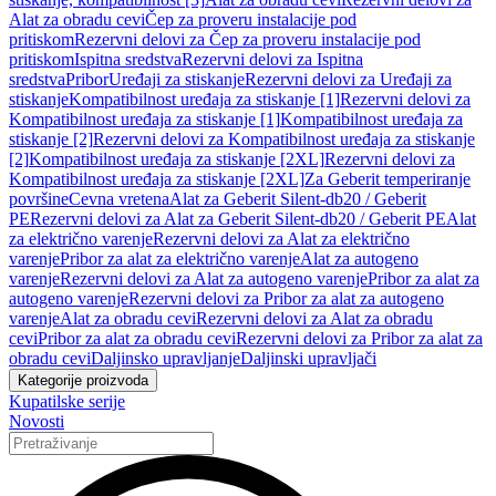
Alat za obradu cevi
Čep za proveru instalacije pod
pritiskom
Rezervni delovi za Čep za proveru instalacije pod
pritiskom
Ispitna sredstva
Rezervni delovi za Ispitna
sredstva
Pribor
Uređaji za stiskanje
Rezervni delovi za Uređaji za
stiskanje
Kompatibilnost uređaja za stiskanje [1]
Rezervni delovi za
Kompatibilnost uređaja za stiskanje [1]
Kompatibilnost uređaja za
stiskanje [2]
Rezervni delovi za Kompatibilnost uređaja za stiskanje
[2]
Kompatibilnost uređaja za stiskanje [2XL]
Rezervni delovi za
Kompatibilnost uređaja za stiskanje [2XL]
Za Geberit temperiranje
površine
Cevna vretena
Alat za Geberit Silent-db20 / Geberit
PE
Rezervni delovi za Alat za Geberit Silent-db20 / Geberit PE
Alat
za električno varenje
Rezervni delovi za Alat za električno
varenje
Pribor za alat za električno varenje
Alat za autogeno
varenje
Rezervni delovi za Alat za autogeno varenje
Pribor za alat za
autogeno varenje
Rezervni delovi za Pribor za alat za autogeno
varenje
Alat za obradu cevi
Rezervni delovi za Alat za obradu
cevi
Pribor za alat za obradu cevi
Rezervni delovi za Pribor za alat za
obradu cevi
Daljinsko upravljanje
Daljinski upravljači
Kategorije proizvoda
Kupatilske serije
Novosti