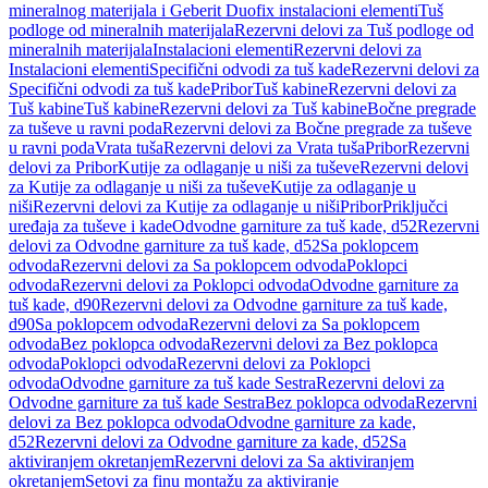
mineralnog materijala i Geberit Duofix instalacioni elementi
Tuš
podloge od mineralnih materijala
Rezervni delovi za Tuš podloge od
mineralnih materijala
Instalacioni elementi
Rezervni delovi za
Instalacioni elementi
Specifični odvodi za tuš kade
Rezervni delovi za
Specifični odvodi za tuš kade
Pribor
Tuš kabine
Rezervni delovi za
Tuš kabine
Tuš kabine
Rezervni delovi za Tuš kabine
Bočne pregrade
za tuševe u ravni poda
Rezervni delovi za Bočne pregrade za tuševe
u ravni poda
Vrata tuša
Rezervni delovi za Vrata tuša
Pribor
Rezervni
delovi za Pribor
Kutije za odlaganje u niši za tuševe
Rezervni delovi
za Kutije za odlaganje u niši za tuševe
Kutije za odlaganje u
niši
Rezervni delovi za Kutije za odlaganje u niši
Pribor
Priključci
uređaja za tuševe i kade
Odvodne garniture za tuš kade, d52
Rezervni
delovi za Odvodne garniture za tuš kade, d52
Sa poklopcem
odvoda
Rezervni delovi za Sa poklopcem odvoda
Poklopci
odvoda
Rezervni delovi za Poklopci odvoda
Odvodne garniture za
tuš kade, d90
Rezervni delovi za Odvodne garniture za tuš kade,
d90
Sa poklopcem odvoda
Rezervni delovi za Sa poklopcem
odvoda
Bez poklopca odvoda
Rezervni delovi za Bez poklopca
odvoda
Poklopci odvoda
Rezervni delovi za Poklopci
odvoda
Odvodne garniture za tuš kade Sestra
Rezervni delovi za
Odvodne garniture za tuš kade Sestra
Bez poklopca odvoda
Rezervni
delovi za Bez poklopca odvoda
Odvodne garniture za kade,
d52
Rezervni delovi za Odvodne garniture za kade, d52
Sa
aktiviranjem okretanjem
Rezervni delovi za Sa aktiviranjem
okretanjem
Setovi za finu montažu za aktiviranje