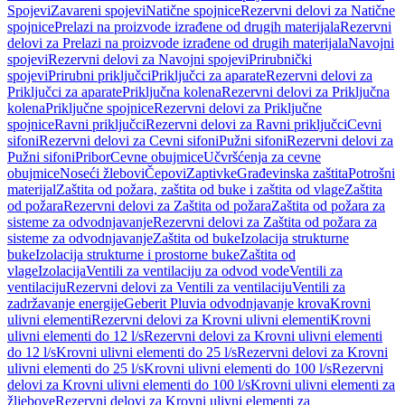
Spojevi
Zavareni spojevi
Natične spojnice
Rezervni delovi za Natične
spojnice
Prelazi na proizvode izrađene od drugih materijala
Rezervni
delovi za Prelazi na proizvode izrađene od drugih materijala
Navojni
spojevi
Rezervni delovi za Navojni spojevi
Prirubnički
spojevi
Prirubni priključci
Priključci za aparate
Rezervni delovi za
Priključci za aparate
Priključna kolena
Rezervni delovi za Priključna
kolena
Priključne spojnice
Rezervni delovi za Priključne
spojnice
Ravni priključci
Rezervni delovi za Ravni priključci
Cevni
sifoni
Rezervni delovi za Cevni sifoni
Pužni sifoni
Rezervni delovi za
Pužni sifoni
Pribor
Cevne obujmice
Učvršćenja za cevne
obujmice
Noseći žlebovi
Čepovi
Zaptivke
Građevinska zaštita
Potrošni
materijal
Zaštita od požara, zaštita od buke i zaštita od vlage
Zaštita
od požara
Rezervni delovi za Zaštita od požara
Zaštita od požara za
sisteme za odvodnjavanje
Rezervni delovi za Zaštita od požara za
sisteme za odvodnjavanje
Zaštita od buke
Izolacija strukturne
buke
Izolacija strukturne i prostorne buke
Zaštita od
vlage
Izolacija
Ventili za ventilaciju za odvod vode
Ventili za
ventilaciju
Rezervni delovi za Ventili za ventilaciju
Ventili za
zadržavanje energije
Geberit Pluvia odvodnjavanje krova
Krovni
ulivni elementi
Rezervni delovi za Krovni ulivni elementi
Krovni
ulivni elementi do 12 l/s
Rezervni delovi za Krovni ulivni elementi
do 12 l/s
Krovni ulivni elementi do 25 l/s
Rezervni delovi za Krovni
ulivni elementi do 25 l/s
Krovni ulivni elementi do 100 l/s
Rezervni
delovi za Krovni ulivni elementi do 100 l/s
Krovni ulivni elementi za
žljebove
Rezervni delovi za Krovni ulivni elementi za