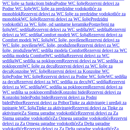
WC šolje sa funkcijom bidea
Podne WC šolje
Rezervni delovi za
Podne WC šolje
WC šolje za predzidne vodokotliće za
monoblok
Rezervni delovi za WC šolje za predzidne vodokotliće za
monoblok
WC šolje
Rezervni delovi za WC šolje
Predzidni
vodokotlići za WC šolje, od sanitarne keramike
Postavljeni na
šolju
WC sedišta
Rezervni delovi za WC sedišta
WC sedišta
Rezervni
delovi za WC sedišta
Comfort modeli WC šolja
Rezervni delovi za
Comfort modeli WC šolja
WC šolje, povišene
Rezervni delovi za
WC šolje, povišene
WC šolje, produžene
Rezervni delovi za WC
šolje, produžene
WC sedišta modela Comfort
Rezervni delovi za WC
sedišta modela Comfort
WC sedišta
Rezervni delovi za WC
sedišta
WC sedišta sa poklopcem
Rezervni delovi za WC sedišta sa
poklopcem
WC šolje za decu
Rezervni delovi za WC šolje za
decu
Konzolne WC šolje
Rezervni delovi za Konzolne WC
šolje
Podne WC šolje
Rezervni delovi za Podne WC šolje
WC sedišta
za decu
Rezervni delovi za WC sedišta za decu
WC sedišta
Rezervni
delovi za WC sedišta
WC sedišta sa poklopcem
Rezervni delovi za
WC sedišta sa poklopcem
Bidei
Konzolni bidei
Rezervni delovi za
Konzolni bidei
Podni bidei
Rezervni delovi za Podni
bidei
Pribor
Rezervni delovi za Pribor
Tipke za aktiviranje i uređaji za
ispiranje WC šolja
Tipke za aktiviranje
Rezervni delovi za Tipke za
aktiviranje
Za Sigma ugradne vodokotliće
Rezervni delovi za Za
Sigma ugradne vodokotliće
Za Omega ugradne vodokotliće
Rezervni
delovi za Za Omega ugradne vodokotliće
Za Delta ugradne
vodokotliće
Rezervni delovi za Za Delta ugradne vodokotliće
Za