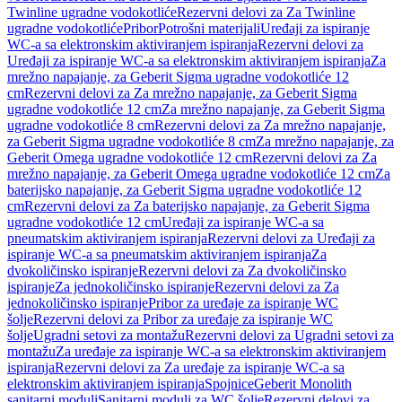
Twinline ugradne vodokotliće
Rezervni delovi za Za Twinline
ugradne vodokotliće
Pribor
Potrošni materijali
Uređaji za ispiranje
WC-a sa elektronskim aktiviranjem ispiranja
Rezervni delovi za
Uređaji za ispiranje WC-a sa elektronskim aktiviranjem ispiranja
Za
mrežno napajanje, za Geberit Sigma ugradne vodokotliće 12
cm
Rezervni delovi za Za mrežno napajanje, za Geberit Sigma
ugradne vodokotliće 12 cm
Za mrežno napajanje, za Geberit Sigma
ugradne vodokotliće 8 cm
Rezervni delovi za Za mrežno napajanje,
za Geberit Sigma ugradne vodokotliće 8 cm
Za mrežno napajanje, za
Geberit Omega ugradne vodokotliće 12 cm
Rezervni delovi za Za
mrežno napajanje, za Geberit Omega ugradne vodokotliće 12 cm
Za
baterijsko napajanje, za Geberit Sigma ugradne vodokotliće 12
cm
Rezervni delovi za Za baterijsko napajanje, za Geberit Sigma
ugradne vodokotliće 12 cm
Uređaji za ispiranje WC-a sa
pneumatskim aktiviranjem ispiranja
Rezervni delovi za Uređaji za
ispiranje WC-a sa pneumatskim aktiviranjem ispiranja
Za
dvokoličinsko ispiranje
Rezervni delovi za Za dvokoličinsko
ispiranje
Za jednokoličinsko ispiranje
Rezervni delovi za Za
jednokoličinsko ispiranje
Pribor za uređaje za ispiranje WC
šolje
Rezervni delovi za Pribor za uređaje za ispiranje WC
šolje
Ugradni setovi za montažu
Rezervni delovi za Ugradni setovi za
montažu
Za uređaje za ispiranje WC-a sa elektronskim aktiviranjem
ispiranja
Rezervni delovi za Za uređaje za ispiranje WC-a sa
elektronskim aktiviranjem ispiranja
Spojnice
Geberit Monolith
sanitarni moduli
Sanitarni moduli za WC šolje
Rezervni delovi za