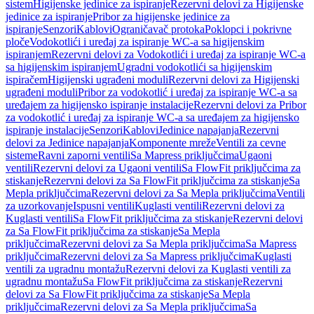
sistem
Higijenske jedinice za ispiranje
Rezervni delovi za Higijenske
jedinice za ispiranje
Pribor za higijenske jedinice za
ispiranje
Senzori
Kablovi
Ograničavač protoka
Poklopci i pokrivne
ploče
Vodokotlići i uređaj za ispiranje WC-a sa higijenskim
ispiranjem
Rezervni delovi za Vodokotlići i uređaj za ispiranje WC-a
sa higijenskim ispiranjem
Ugradni vodokotlići sa higijenskim
ispiračem
Higijenski ugrađeni moduli
Rezervni delovi za Higijenski
ugrađeni moduli
Pribor za vodokotlić i uređaj za ispiranje WC-a sa
uređajem za higijensko ispiranje instalacije
Rezervni delovi za Pribor
za vodokotlić i uređaj za ispiranje WC-a sa uređajem za higijensko
ispiranje instalacije
Senzori
Kablovi
Jedinice napajanja
Rezervni
delovi za Jedinice napajanja
Komponente mreže
Ventili za cevne
sisteme
Ravni zaporni ventili
Sa Mapress priključcima
Ugaoni
ventili
Rezervni delovi za Ugaoni ventili
Sa FlowFit priključcima za
stiskanje
Rezervni delovi za Sa FlowFit priključcima za stiskanje
Sa
Mepla priključcima
Rezervni delovi za Sa Mepla priključcima
Ventili
za uzorkovanje
Ispusni ventili
Kuglasti ventili
Rezervni delovi za
Kuglasti ventili
Sa FlowFit priključcima za stiskanje
Rezervni delovi
za Sa FlowFit priključcima za stiskanje
Sa Mepla
priključcima
Rezervni delovi za Sa Mepla priključcima
Sa Mapress
priključcima
Rezervni delovi za Sa Mapress priključcima
Kuglasti
ventili za ugradnu montažu
Rezervni delovi za Kuglasti ventili za
ugradnu montažu
Sa FlowFit priključcima za stiskanje
Rezervni
delovi za Sa FlowFit priključcima za stiskanje
Sa Mepla
priključcima
Rezervni delovi za Sa Mepla priključcima
Sa