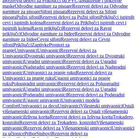
a
Rezervni delovi za Priključci od PVC-a
Manžetne i pokrivne
maske
Odvodne garniture za pisoare
Rezervni delovi za Odvodne
garniture za pisoare
Sifoni pisoara
Rezervni delovi za Sifoni
pisoara
Pužni sifoni
Rezervni delovi za Pužni sifoni
Priključci ispirnih
cevi i ispirnih kolena
Rezervni delovi za Priključci ispirnih cevi i
ispirnih kolena
Ravni priključci
Rezervni delovi za Ravni
priključci
Odvodne garniture za bidee
Rezervni delovi za Odvodne
garniture za bidee
Cevni sifoni
Rezervni delovi za Cevni
sifoni
Priključci
Zaptivke
Prostori za
pranje
Umivaonici
Umivaonici
Rezervni delovi za
Umivaonici
Dvostruki umivaonici
Rezervni delovi za Dvostruki
umivaonici
Ugradni umivaonici
Rezervni delovi za Ugradni
umivaonici
Nadgradni umivaonici
Rezervni delovi za Nadgradni
umivaonici
Umivaonici za pranje ruku
Rezervni delovi za
Umivaonici za pranje ruku
Ugaoni umivaonici za pranje
ruku
Poluugradni umivaonici
Rezervni delovi za Poluugradni
umivaonici
Ugradni umivaonici
Rezervni delovi za Ugradni
umivaonici
Podgradni umivaonici
Rezervni delovi za Podgradni
umivaonici
Ugaoni umivaonici
Umivaonici modela
Comfort
Umivaonici za decu
Umivaonici
Višestruki umivaonici
Ostali
višenamenski umivaonici
Rezervni delovi za Ostali višenamenski
umivaonici
Izlivna korita
Rezervni delovi za Izlivna korita
Trokadero,
konzolni
Rezervni delovi za Trokadero, konzolni
Višenamenski
umivaonici
Rezervni delovi za Višenamenski umivaonici
Umivaonici
za učionice
Pribor
Stubovi
Rezervni delovi za