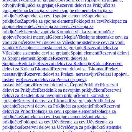
odvojivi
Priključci za grejanje
Rezervni delovi za Priključci za
grejanje
Pribor
Izolacija za cevi i spojne elemente
Izolacija za
priključke
Zaptivke za cevi i spojne elemente
Zaptivke za
priključke
Zaptivke za spojne elemente
Poklopci za cevi
Poklopac za
spojne elemente
Učvršćenja za cevi
Učvršćenja za
priključke
Sistemske zaptivke
Kompleti vijaka za prirubničke
spojeve
Potrošni materijal
Geberit Mepla
Višeslojne sistemske cevi za
vodu za piće
Rezervni delovi za Višeslojne sistemske cevi za vodu
za piće
Višeslojne sistemske cevi za grejanje
Rezervni delovi za
Višeslojne sistemske cevi za grejanje
Spojni elementi
Rezervni delovi
za Spojni elementi
Spojnice
Rezervni delovi za
Spojnice
Redukcije
Rezervni delovi za Redukcije
Kolena
Rezervni
delovi za Kolena
T-komadi
Rezervni delovi za T-komadi
Prelazi,
nerastavljivi
Rezervni delovi za Prelazi, nerastavljivi
Prelazi i spojevi,
rastavljivi
Rezervni delovi za Prelazi i spojevi,
rastavljivi
Čepovi
Rezervni delovi za Čepovi
Priključci
Rezervni
delovi za Priključci
Razdelnik sa navojnim priključkom
Rezervni
delovi za Razdelnik sa navojnim priključkom
T-komadi za
grejanje
Rezervni delovi za T-komadi za grejanje
Priključci za
grejanje
Rezervni delovi za Priključci za grejanje
Pribor
Rezervni
delovi za Pribor
Izolacija za cevi i spojne elemente
Izolacija za
priključke
Zaptivke za cevi i spojne elemente
Zaptivke za
priključke
Poklopci za cevi
Učvršćenja za cevi
Učvršćenja za
priključke
Rezervni delovi za Učvršćenja za priključke
Sistemske