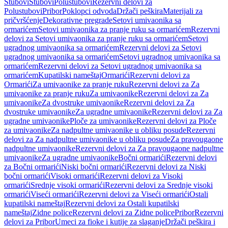
Stubovi
Stubovi
Polustubovi
Rezervni delovi za
Polustubovi
Pribor
Poklopci odvoda
Držači peškira
Materijali za
pričvršćenje
Dekorativne pregrade
Setovi umivaonika sa
ormarićem
Setovi umivaonika za pranje ruku sa ormarićem
Rezervni
delovi za Setovi umivaonika za pranje ruku sa ormarićem
Setovi
ugradnog umivaonika sa ormarićem
Rezervni delovi za Setovi
ugradnog umivaonika sa ormarićem
Setovi ugradnog umivaonika sa
ormarićem
Rezervni delovi za Setovi ugradnog umivaonika sa
ormarićem
Kupatilski nameštaj
Ormarići
Rezervni delovi za
Ormarići
Za umivaonike za pranje ruku
Rezervni delovi za Za
umivaonike za pranje ruku
Za umivaonike
Rezervni delovi za Za
umivaonike
Za dvostruke umivaonike
Rezervni delovi za Za
dvostruke umivaonike
Za ugradne umivaonike
Rezervni delovi za Za
ugradne umivaonike
Ploče za umivaonike
Rezervni delovi za Ploče
za umivaonike
Za nadpultne umivaonike u obliku posude
Rezervni
delovi za Za nadpultne umivaonike u obliku posude
Za pravougaone
nadpultne umivaonike
Rezervni delovi za Za pravougaone nadpultne
umivaonike
Za ugradne umivaonike
Bočni ormarići
Rezervni delovi
za Bočni ormarići
Niski bočni ormarići
Rezervni delovi za Niski
bočni ormarići
Visoki ormarići
Rezervni delovi za Visoki
ormarići
Srednje visoki ormarići
Rezervni delovi za Srednje visoki
ormarići
Viseći ormarići
Rezervni delovi za Viseći ormarići
Ostali
kupatilski nameštaj
Rezervni delovi za Ostali kupatilski
nameštaj
Zidne police
Rezervni delovi za Zidne police
Pribor
Rezervni
delovi za Pribor
Umeci za fioke i kutije za slaganje
Držači peškira i