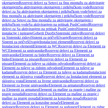
okretanjem
Rezervni delovi za Setovi za finu montažu za aktiviranje
okretanjem
Sa aktiviranjem okretanjem i priključkom vode
Rezervni
delovi za Sa aktiviranjem okretanjem i priključkom vode
Setovi za
finu montažu za aktiviranje okretanjem i priključkom vode
Rezervni
delovi za Setovi za finu montažu za aktiviranje okretanjem i
priključkom vode
Sa aktiviranjem na pritisak PushControl
Rezervni
delovi za Sa aktiviranjem na pritisak PushControl
Sistemi za
instalacije i ispiranje
Geberit Duofix
Sistemski zidovi
Rezervni delovi
za Sistemski zidovi
Sistemi za pričvršćivanje
Rezervni delovi za
Sistemi za pričvršćivanje
Instalacioni elementi
Rezervni delovi za
Instalacioni elementi
Elementi za WC
Rezervni delovi za Elementi za
WC
Elementi za umivaonike
Rezervni delovi za Elementi za
umivaonike
Elementi za bidee
Rezervni delovi za Elementi za
bidee
Elementi za pisoare
Rezervni delovi za Elementi za
pisoare
Elementi za tuševe sa zidnim odvodom
Rezervni delovi za
Elementi za tuševe sa zidnim odvodom
Elementi za tuševe sa
kadama
Rezervni delovi za Elementi za tuševe sa kadama
Instalacioni
elementi za sklopiva vrata
Rezervni delovi za Instalacioni elementi za
sklopiva vrata
Elementi za livene umivaonike
Rezervni delovi za
Elementi za livene umivaonike
Elementi za armaturu
Rezervni delovi
za Elementi za armaturu
Elementi za mašine za pranje i mašine za
pranje posuđa
Rezervni delovi za Elementi za mašine za pranje i
mašine za pranje posuđa
Elementi za konzolne nosače
Rezervni
delovi za Elementi za konzolne nosače
Elementi za
sudopere
Rezervni delovi za Elementi za sudopere
Elementi za zidne