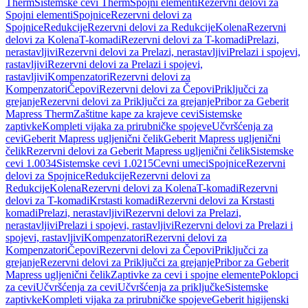
Therm
Sistemske cevi Therm
Spojni elementi
Rezervni delovi za
Spojni elementi
Spojnice
Rezervni delovi za
Spojnice
Redukcije
Rezervni delovi za Redukcije
Kolena
Rezervni
delovi za Kolena
T-komadi
Rezervni delovi za T-komadi
Prelazi,
nerastavljivi
Rezervni delovi za Prelazi, nerastavljivi
Prelazi i spojevi,
rastavljivi
Rezervni delovi za Prelazi i spojevi,
rastavljivi
Kompenzatori
Rezervni delovi za
Kompenzatori
Čepovi
Rezervni delovi za Čepovi
Priključci za
grejanje
Rezervni delovi za Priključci za grejanje
Pribor za Geberit
Mapress Therm
Zaštitne kape za krajeve cevi
Sistemske
zaptivke
Kompleti vijaka za prirubničke spojeve
Učvršćenja za
cevi
Geberit Mapress ugljenični čelik
Geberit Mapress ugljenični
čelik
Rezervni delovi za Geberit Mapress ugljenični čelik
Sistemske
cevi 1.0034
Sistemske cevi 1.0215
Cevni umeci
Spojnice
Rezervni
delovi za Spojnice
Redukcije
Rezervni delovi za
Redukcije
Kolena
Rezervni delovi za Kolena
T-komadi
Rezervni
delovi za T-komadi
Krstasti komadi
Rezervni delovi za Krstasti
komadi
Prelazi, nerastavljivi
Rezervni delovi za Prelazi,
nerastavljivi
Prelazi i spojevi, rastavljivi
Rezervni delovi za Prelazi i
spojevi, rastavljivi
Kompenzatori
Rezervni delovi za
Kompenzatori
Čepovi
Rezervni delovi za Čepovi
Priključci za
grejanje
Rezervni delovi za Priključci za grejanje
Pribor za Geberit
Mapress ugljenični čelik
Zaptivke za cevi i spojne elemente
Poklopci
za cevi
Učvršćenja za cevi
Učvršćenja za priključke
Sistemske
zaptivke
Kompleti vijaka za prirubničke spojeve
Geberit higijenski