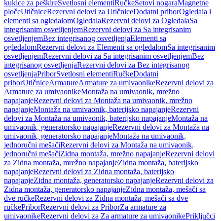
kukice za peškire
Svetlosni elementi
Ručke
Setovi nogara
Magnetne
ploče
Utičnice
Rezervni delovi za Utičnice
Dodatni pribor
Ogledala i
elementi sa ogledalom
Ogledala
Rezervni delovi za Ogledala
Sa
integrisanim osvetljenjem
Rezervni delovi za Sa integrisanim
osvetljenjem
Bez integrisanog osvetljenja
Elementi sa
ogledalom
Rezervni delovi za Elementi sa ogledalom
Sa integrisanim
osvetljenjem
Rezervni delovi za Sa integrisanim osvetljenjem
Bez
integrisanog osvetljenja
Rezervni delovi za Bez integrisanog
osvetljenja
Pribor
Svetlosni elementi
Ručke
Dodatni
pribor
Utičnice
Armature
Armature za umivaonike
Rezervni delovi za
Armature za umivaonike
Montaža na umivaonik, mrežno
napajanje
Rezervni delovi za Montaža na umivaonik, mrežno
napajanje
Montaža na umivaonik, baterijsko napajanje
Rezervni
delovi za Montaža na umivaonik, baterijsko napajanje
Montaža na
umivaonik, generatorsko napajanje
Rezervni delovi za Montaža na
umivaonik, generatorsko napajanje
Montaža na umivaonik,
jednoručni mešači
Rezervni delovi za Montaža na umivaonik,
jednoručni mešači
Zidna montaža, mrežno napajanje
Rezervni delovi
za Zidna montaža, mrežno napajanje
Zidna montaža, baterijsko
napajanje
Rezervni delovi za Zidna montaža, baterijsko
napajanje
Zidna montaža, generatorsko napajanje
Rezervni delovi za
Zidna montaža, generatorsko napajanje
Zidna montaža, mešači sa
dve ručke
Rezervni delovi za Zidna montaža, mešači sa dve
ručke
Pribor
Rezervni delovi za Pribor
Za armature za
umivaonike
Rezervni delovi za Za armature za umivaonike
Priključci