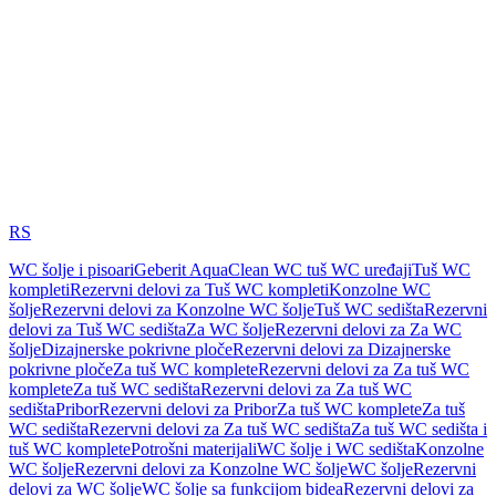
RS
WC šolje i pisoari
Geberit AquaClean WC tuš WC uređaji
Tuš WC
kompleti
Rezervni delovi za Tuš WC kompleti
Konzolne WC
šolje
Rezervni delovi za Konzolne WC šolje
Tuš WC sedišta
Rezervni
delovi za Tuš WC sedišta
Za WC šolje
Rezervni delovi za Za WC
šolje
Dizajnerske pokrivne ploče
Rezervni delovi za Dizajnerske
pokrivne ploče
Za tuš WC komplete
Rezervni delovi za Za tuš WC
komplete
Za tuš WC sedišta
Rezervni delovi za Za tuš WC
sedišta
Pribor
Rezervni delovi za Pribor
Za tuš WC komplete
Za tuš
WC sedišta
Rezervni delovi za Za tuš WC sedišta
Za tuš WC sedišta i
tuš WC komplete
Potrošni materijali
WC šolje i WC sedišta
Konzolne
WC šolje
Rezervni delovi za Konzolne WC šolje
WC šolje
Rezervni
delovi za WC šolje
WC šolje sa funkcijom bidea
Rezervni delovi za