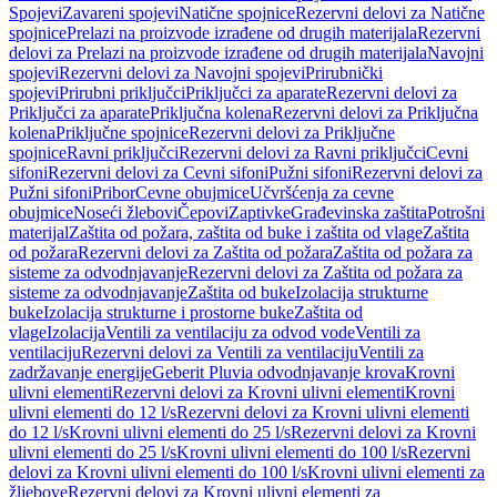
Spojevi
Zavareni spojevi
Natične spojnice
Rezervni delovi za Natične
spojnice
Prelazi na proizvode izrađene od drugih materijala
Rezervni
delovi za Prelazi na proizvode izrađene od drugih materijala
Navojni
spojevi
Rezervni delovi za Navojni spojevi
Prirubnički
spojevi
Prirubni priključci
Priključci za aparate
Rezervni delovi za
Priključci za aparate
Priključna kolena
Rezervni delovi za Priključna
kolena
Priključne spojnice
Rezervni delovi za Priključne
spojnice
Ravni priključci
Rezervni delovi za Ravni priključci
Cevni
sifoni
Rezervni delovi za Cevni sifoni
Pužni sifoni
Rezervni delovi za
Pužni sifoni
Pribor
Cevne obujmice
Učvršćenja za cevne
obujmice
Noseći žlebovi
Čepovi
Zaptivke
Građevinska zaštita
Potrošni
materijal
Zaštita od požara, zaštita od buke i zaštita od vlage
Zaštita
od požara
Rezervni delovi za Zaštita od požara
Zaštita od požara za
sisteme za odvodnjavanje
Rezervni delovi za Zaštita od požara za
sisteme za odvodnjavanje
Zaštita od buke
Izolacija strukturne
buke
Izolacija strukturne i prostorne buke
Zaštita od
vlage
Izolacija
Ventili za ventilaciju za odvod vode
Ventili za
ventilaciju
Rezervni delovi za Ventili za ventilaciju
Ventili za
zadržavanje energije
Geberit Pluvia odvodnjavanje krova
Krovni
ulivni elementi
Rezervni delovi za Krovni ulivni elementi
Krovni
ulivni elementi do 12 l/s
Rezervni delovi za Krovni ulivni elementi
do 12 l/s
Krovni ulivni elementi do 25 l/s
Rezervni delovi za Krovni
ulivni elementi do 25 l/s
Krovni ulivni elementi do 100 l/s
Rezervni
delovi za Krovni ulivni elementi do 100 l/s
Krovni ulivni elementi za
žljebove
Rezervni delovi za Krovni ulivni elementi za