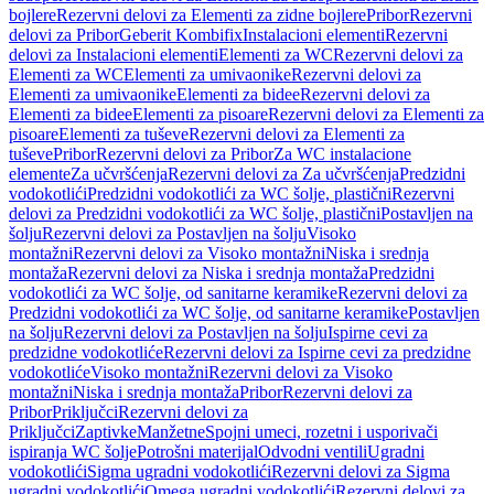
bojlere
Rezervni delovi za Elementi za zidne bojlere
Pribor
Rezervni
delovi za Pribor
Geberit Kombifix
Instalacioni elementi
Rezervni
delovi za Instalacioni elementi
Elementi za WC
Rezervni delovi za
Elementi za WC
Elementi za umivaonike
Rezervni delovi za
Elementi za umivaonike
Elementi za bidee
Rezervni delovi za
Elementi za bidee
Elementi za pisoare
Rezervni delovi za Elementi za
pisoare
Elementi za tuševe
Rezervni delovi za Elementi za
tuševe
Pribor
Rezervni delovi za Pribor
Za WC instalacione
elemente
Za učvršćenja
Rezervni delovi za Za učvršćenja
Predzidni
vodokotlići
Predzidni vodokotlići za WC šolje, plastični
Rezervni
delovi za Predzidni vodokotlići za WC šolje, plastični
Postavljen na
šolju
Rezervni delovi za Postavljen na šolju
Visoko
montažni
Rezervni delovi za Visoko montažni
Niska i srednja
montaža
Rezervni delovi za Niska i srednja montaža
Predzidni
vodokotlići za WC šolje, od sanitarne keramike
Rezervni delovi za
Predzidni vodokotlići za WC šolje, od sanitarne keramike
Postavljen
na šolju
Rezervni delovi za Postavljen na šolju
Ispirne cevi za
predzidne vodokotliće
Rezervni delovi za Ispirne cevi za predzidne
vodokotliće
Visoko montažni
Rezervni delovi za Visoko
montažni
Niska i srednja montaža
Pribor
Rezervni delovi za
Pribor
Priključci
Rezervni delovi za
Priključci
Zaptivke
Manžetne
Spojni umeci, rozetni i usporivači
ispiranja WC šolje
Potrošni materijal
Odvodni ventili
Ugradni
vodokotlići
Sigma ugradni vodokotlići
Rezervni delovi za Sigma
ugradni vodokotlići
Omega ugradni vodokotlići
Rezervni delovi za