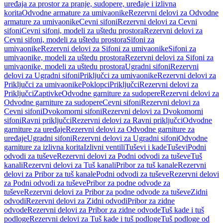
uređaja za prostor za pranje, sudopere, uređaje i izlivna
korita
Odvodne armature za umivaonike
Rezervni delovi za Odvodne
armature za umivaonike
Cevni sifoni
Rezervni delovi za Cevni
sifoni
Cevni sifoni, modeli za uštedu prostora
Rezervni delovi za
Cevni sifoni, modeli za uštedu prostora
Sifoni za
umivaonike
Rezervni delovi za Sifoni za umivaonike
Sifoni za
umivaonike, modeli za uštedu prostora
Rezervni delovi za Sifoni za
umivaonike, modeli za uštedu prostora
Ugradni sifoni
Rezervni
delovi za Ugradni sifoni
Priključci za umivaonike
Rezervni delovi za
Priključci za umivaonike
Poklopci
Priključci
Rezervni delovi za
Priključci
Zaptivke
Odvodne garniture za sudopere
Rezervni delovi za
Odvodne garniture za sudopere
Cevni sifoni
Rezervni delovi za
Cevni sifoni
Dvokomorni sifoni
Rezervni delovi za Dvokomorni
sifoni
Ravni priključci
Rezervni delovi za Ravni priključci
Odvodne
garniture za uređaje
Rezervni delovi za Odvodne garniture za
uređaje
Ugradni sifoni
Rezervni delovi za Ugradni sifoni
Odvodne
garniture za izlivna korita
Izlivni ventili
Tuševi i kade
Tuševi
Podni
odvodi za tuševe
Rezervni delovi za Podni odvodi za tuševe
Tuš
kanali
Rezervni delovi za Tuš kanali
Pribor za tuš kanale
Rezervni
delovi za Pribor za tuš kanale
Podni odvodi za tuševe
Rezervni delovi
za Podni odvodi za tuševe
Pribor za podne odvode za
tuševe
Rezervni delovi za Pribor za podne odvode za tuševe
Zidni
odvodi
Rezervni delovi za Zidni odvodi
Pribor za zidne
odvode
Rezervni delovi za Pribor za zidne odvode
Tuš kade i tuš
podloge
Rezervni delovi za Tuš kade i tuš podloge
Tuš podloge od