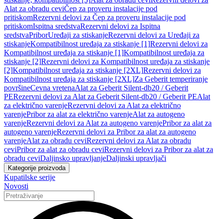
Alat za obradu cevi
Čep za proveru instalacije pod
pritiskom
Rezervni delovi za Čep za proveru instalacije pod
pritiskom
Ispitna sredstva
Rezervni delovi za Ispitna
sredstva
Pribor
Uređaji za stiskanje
Rezervni delovi za Uređaji za
stiskanje
Kompatibilnost uređaja za stiskanje [1]
Rezervni delovi za
Kompatibilnost uređaja za stiskanje [1]
Kompatibilnost uređaja za
stiskanje [2]
Rezervni delovi za Kompatibilnost uređaja za stiskanje
[2]
Kompatibilnost uređaja za stiskanje [2XL]
Rezervni delovi za
Kompatibilnost uređaja za stiskanje [2XL]
Za Geberit temperiranje
površine
Cevna vretena
Alat za Geberit Silent-db20 / Geberit
PE
Rezervni delovi za Alat za Geberit Silent-db20 / Geberit PE
Alat
za električno varenje
Rezervni delovi za Alat za električno
varenje
Pribor za alat za električno varenje
Alat za autogeno
varenje
Rezervni delovi za Alat za autogeno varenje
Pribor za alat za
autogeno varenje
Rezervni delovi za Pribor za alat za autogeno
varenje
Alat za obradu cevi
Rezervni delovi za Alat za obradu
cevi
Pribor za alat za obradu cevi
Rezervni delovi za Pribor za alat za
obradu cevi
Daljinsko upravljanje
Daljinski upravljači
Kategorije proizvoda
Kupatilske serije
Novosti