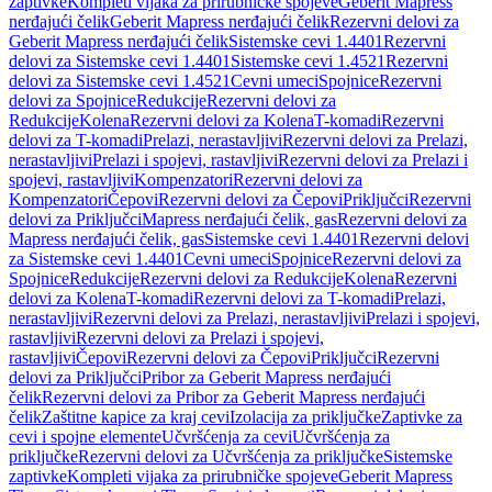
zaptivke
Kompleti vijaka za prirubničke spojeve
Geberit Mapress
nerđajući čelik
Geberit Mapress nerđajući čelik
Rezervni delovi za
Geberit Mapress nerđajući čelik
Sistemske cevi 1.4401
Rezervni
delovi za Sistemske cevi 1.4401
Sistemske cevi 1.4521
Rezervni
delovi za Sistemske cevi 1.4521
Cevni umeci
Spojnice
Rezervni
delovi za Spojnice
Redukcije
Rezervni delovi za
Redukcije
Kolena
Rezervni delovi za Kolena
T-komadi
Rezervni
delovi za T-komadi
Prelazi, nerastavljivi
Rezervni delovi za Prelazi,
nerastavljivi
Prelazi i spojevi, rastavljivi
Rezervni delovi za Prelazi i
spojevi, rastavljivi
Kompenzatori
Rezervni delovi za
Kompenzatori
Čepovi
Rezervni delovi za Čepovi
Priključci
Rezervni
delovi za Priključci
Mapress nerđajući čelik, gas
Rezervni delovi za
Mapress nerđajući čelik, gas
Sistemske cevi 1.4401
Rezervni delovi
za Sistemske cevi 1.4401
Cevni umeci
Spojnice
Rezervni delovi za
Spojnice
Redukcije
Rezervni delovi za Redukcije
Kolena
Rezervni
delovi za Kolena
T-komadi
Rezervni delovi za T-komadi
Prelazi,
nerastavljivi
Rezervni delovi za Prelazi, nerastavljivi
Prelazi i spojevi,
rastavljivi
Rezervni delovi za Prelazi i spojevi,
rastavljivi
Čepovi
Rezervni delovi za Čepovi
Priključci
Rezervni
delovi za Priključci
Pribor za Geberit Mapress nerđajući
čelik
Rezervni delovi za Pribor za Geberit Mapress nerđajući
čelik
Zaštitne kapice za kraj cevi
Izolacija za priključke
Zaptivke za
cevi i spojne elemente
Učvršćenja za cevi
Učvršćenja za
priključke
Rezervni delovi za Učvršćenja za priključke
Sistemske
zaptivke
Kompleti vijaka za prirubničke spojeve
Geberit Mapress