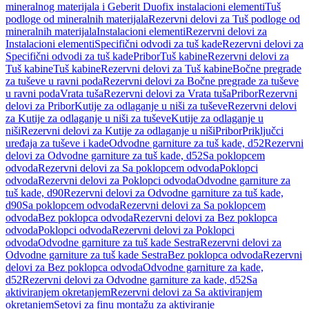
mineralnog materijala i Geberit Duofix instalacioni elementi
Tuš
podloge od mineralnih materijala
Rezervni delovi za Tuš podloge od
mineralnih materijala
Instalacioni elementi
Rezervni delovi za
Instalacioni elementi
Specifični odvodi za tuš kade
Rezervni delovi za
Specifični odvodi za tuš kade
Pribor
Tuš kabine
Rezervni delovi za
Tuš kabine
Tuš kabine
Rezervni delovi za Tuš kabine
Bočne pregrade
za tuševe u ravni poda
Rezervni delovi za Bočne pregrade za tuševe
u ravni poda
Vrata tuša
Rezervni delovi za Vrata tuša
Pribor
Rezervni
delovi za Pribor
Kutije za odlaganje u niši za tuševe
Rezervni delovi
za Kutije za odlaganje u niši za tuševe
Kutije za odlaganje u
niši
Rezervni delovi za Kutije za odlaganje u niši
Pribor
Priključci
uređaja za tuševe i kade
Odvodne garniture za tuš kade, d52
Rezervni
delovi za Odvodne garniture za tuš kade, d52
Sa poklopcem
odvoda
Rezervni delovi za Sa poklopcem odvoda
Poklopci
odvoda
Rezervni delovi za Poklopci odvoda
Odvodne garniture za
tuš kade, d90
Rezervni delovi za Odvodne garniture za tuš kade,
d90
Sa poklopcem odvoda
Rezervni delovi za Sa poklopcem
odvoda
Bez poklopca odvoda
Rezervni delovi za Bez poklopca
odvoda
Poklopci odvoda
Rezervni delovi za Poklopci
odvoda
Odvodne garniture za tuš kade Sestra
Rezervni delovi za
Odvodne garniture za tuš kade Sestra
Bez poklopca odvoda
Rezervni
delovi za Bez poklopca odvoda
Odvodne garniture za kade,
d52
Rezervni delovi za Odvodne garniture za kade, d52
Sa
aktiviranjem okretanjem
Rezervni delovi za Sa aktiviranjem
okretanjem
Setovi za finu montažu za aktiviranje