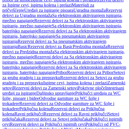
za Ispirne cevi, ispirna kolena i prelazi
Materijali za
pričvršćenje
Uređaji za ispiranje pisoara
Ugradna montaža
Rezervni
delovi za Ugradna montaža
Sa elektronskim aktiviranjem ispiranja,
mrežno napajanje
Rezervni delovi za Sa elektronskim aktiviranjem
ispiranja, mrežno napajanje
Sa elektronskim aktiviranjem ispiranja,
baterijsko napajanje
Rezervni delovi za Sa elektronskim aktiviranjem
ispiranja, baterijsko napajanje
Sa pneumatskim aktiviranjem
ispiranja
Rezervni delovi za Sa pneumatskim aktiviranjem
ispiranja
Basic
Rezervni delovi za Basic
Predzidna montaža
Rezervni
delovi za Predzidna montaža
Sa elektronskim aktiviranjem ispiranja,
mrežno napajanje
Rezervni delovi za Sa elektronskim aktiviranjem
ispiranja, mrežno napajanje
Sa elektronskim aktiviranjem ispiranja,
baterijsko napajanje
Rezervni delovi za Sa elektronskim aktiviranjem
ispiranja, baterijsko napajanje
Pribor
Rezervni delovi za Pribor
Setovi
za grubu gradnju i za prepravku
Rezervni delovi za Setovi za grubu
gradnju i za prepravku
Ispirne cevi, ispirna kolena i prelazi
Zamenski
setovi
Rezervni delovi za Zamenski setovi
Pokrivne ploče
Integrisani
uređaji za ispiranje
Daljinsko upravljanje
Priključci uređaja za WC
šolje, pisoare i bidee
Odvodne garniture za WC šolje i
trokadere
Rezervni delovi za Odvodne garniture za WC šolje i
trokadere
Priključna kolena
Rezervni delovi za Priključna
kolena
Ravni priključci
Rezervni delovi za Ravni priključci
Setovi
priključaka
Rezervni delovi za Setovi priključaka
Priključci ispirnih
cevi
Rezervni delovi za Priključci ispirnih cevi
Priključci od PVC-