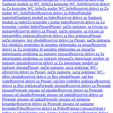
Sanitarni moduli za WC šolje
Za konzolne WC šolje
Rezervni delovi
za Za konzolne WC šolje
Za podne WC šolje
Rezervni delovi za Za
podne WC šolje
Pribor
Rezervni delovi za Pribor
Potrošni
materijali
Sanitarni moduli za bidee
Rezervni delovi za Sanitarni
moduli za bidee
Za konzolne i podne bidee
Rezervni delovi za Za
konzolne i podne bidee
Pisoari
Pisoari, način ispiranja, sa ivicom za
ispiranje
Rezervni delovi za Pisoari, način ispiranja, sa ivicom za
ispiranje
Bez poklopca
Rezervni delovi za Bez poklopca
Pisoari,
način ispiranja, bez oboda
Rezervni delovi za Pisoari, način ispiranja,
bez oboda
Za predzidnu ili ugradnu elektroniku za pisoar
Rezervni
delovi za Za predzidnu ili ugradnu elektroniku za pisoar
Sa
integrisanim uređajima za ispiranje pisoara
Rezervni delovi za Sa
integrisanim uređajima za ispiranje pisoara
Za integrisane uređaje za
ispiranje pisoara
Rezervni delovi za Za integrisane uređaje za
ispiranje pisoara
Pisoari, način ispiranja, sa/za poklopac WC-
a
Rezervni delovi za Pisoari, način ispiranja, sa/za poklopac WC-
a
Bez oboda
Rezervni delovi za Bez oboda
Pisoari, rad bez
vode
Rezervni delovi za Pisoari, rad bez vode
Bez poklopca
Rezervni
delovi za Bez poklopca
Pregrade pisoara
Rezervni delovi za Pregrade
pisoara
Pregrade pisoara od plastike
Rezervni delovi za Pregrade
pisoara od plastike
Pregrade pisoara od stakla
Rezervni delovi za
Pregrade pisoara od stakla
Pregrade pisoara od sanitarne
keramike
Rezervni delovi za Pregrade pisoara od sanitarne
keramike
Pribor
Rezervni delovi za Pribor
Poklopci pisoara
Sifoni i
pribor za sifone
Ispirne cevi, ispirna kolena i prelazi
Rezervni delovi