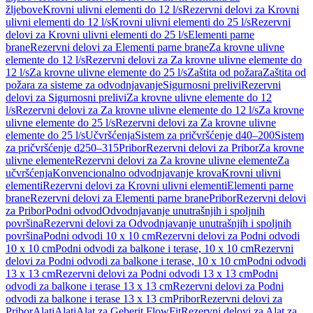
žljebove
Krovni ulivni elementi do 12 l/s
Rezervni delovi za Krovni
ulivni elementi do 12 l/s
Krovni ulivni elementi do 25 l/s
Rezervni
delovi za Krovni ulivni elementi do 25 l/s
Elementi parne
brane
Rezervni delovi za Elementi parne brane
Za krovne ulivne
elemente do 12 l/s
Rezervni delovi za Za krovne ulivne elemente do
12 l/s
Za krovne ulivne elemente do 25 l/s
Zaštita od požara
Zaštita od
požara za sisteme za odvodnjavanje
Sigurnosni prelivi
Rezervni
delovi za Sigurnosni prelivi
Za krovne ulivne elemente do 12
l/s
Rezervni delovi za Za krovne ulivne elemente do 12 l/s
Za krovne
ulivne elemente do 25 l/s
Rezervni delovi za Za krovne ulivne
elemente do 25 l/s
Učvršćenja
Sistem za pričvršćenje d40–200
Sistem
za pričvršćenje d250–315
Pribor
Rezervni delovi za Pribor
Za krovne
ulivne elemente
Rezervni delovi za Za krovne ulivne elemente
Za
učvršćenja
Konvencionalno odvodnjavanje krova
Krovni ulivni
elementi
Rezervni delovi za Krovni ulivni elementi
Elementi parne
brane
Rezervni delovi za Elementi parne brane
Pribor
Rezervni delovi
za Pribor
Podni odvod
Odvodnjavanje unutrašnjih i spoljnih
površina
Rezervni delovi za Odvodnjavanje unutrašnjih i spoljnih
površina
Podni odvodi 10 x 10 cm
Rezervni delovi za Podni odvodi
10 x 10 cm
Podni odvodi za balkone i terase, 10 x 10 cm
Rezervni
delovi za Podni odvodi za balkone i terase, 10 x 10 cm
Podni odvodi
13 x 13 cm
Rezervni delovi za Podni odvodi 13 x 13 cm
Podni
odvodi za balkone i terase 13 x 13 cm
Rezervni delovi za Podni
odvodi za balkone i terase 13 x 13 cm
Pribor
Rezervni delovi za
Pribor
Alati
Alati
Alat za Geberit FlowFit
Rezervni delovi za Alat za