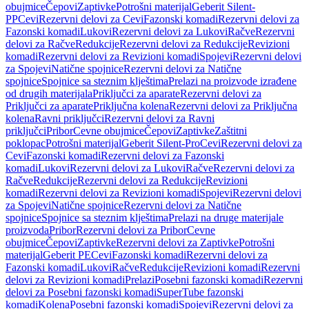
obujmice
Čepovi
Zaptivke
Potrošni materijal
Geberit Silent-
PP
Cevi
Rezervni delovi za Cevi
Fazonski komadi
Rezervni delovi za
Fazonski komadi
Lukovi
Rezervni delovi za Lukovi
Račve
Rezervni
delovi za Račve
Redukcije
Rezervni delovi za Redukcije
Revizioni
komadi
Rezervni delovi za Revizioni komadi
Spojevi
Rezervni delovi
za Spojevi
Natične spojnice
Rezervni delovi za Natične
spojnice
Spojnice sa steznim klještima
Prelazi na proizvode izrađene
od drugih materijala
Priključci za aparate
Rezervni delovi za
Priključci za aparate
Priključna kolena
Rezervni delovi za Priključna
kolena
Ravni priključci
Rezervni delovi za Ravni
priključci
Pribor
Cevne obujmice
Čepovi
Zaptivke
Zaštitni
poklopac
Potrošni materijal
Geberit Silent-Pro
Cevi
Rezervni delovi za
Cevi
Fazonski komadi
Rezervni delovi za Fazonski
komadi
Lukovi
Rezervni delovi za Lukovi
Račve
Rezervni delovi za
Račve
Redukcije
Rezervni delovi za Redukcije
Revizioni
komadi
Rezervni delovi za Revizioni komadi
Spojevi
Rezervni delovi
za Spojevi
Natične spojnice
Rezervni delovi za Natične
spojnice
Spojnice sa steznim klještima
Prelazi na druge materijale
proizvoda
Pribor
Rezervni delovi za Pribor
Cevne
obujmice
Čepovi
Zaptivke
Rezervni delovi za Zaptivke
Potrošni
materijal
Geberit PE
Cevi
Fazonski komadi
Rezervni delovi za
Fazonski komadi
Lukovi
Račve
Redukcije
Revizioni komadi
Rezervni
delovi za Revizioni komadi
Prelazi
Posebni fazonski komadi
Rezervni
delovi za Posebni fazonski komadi
SuperTube fazonski
komadi
Kolena
Posebni fazonski komadi
Spojevi
Rezervni delovi za