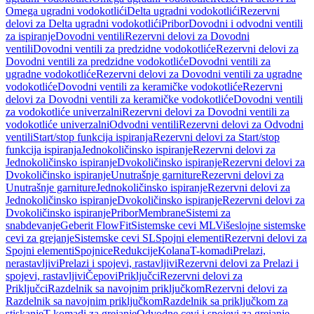
Omega ugradni vodokotlići
Delta ugradni vodokotlići
Rezervni
delovi za Delta ugradni vodokotlići
Pribor
Dovodni i odvodni ventili
za ispiranje
Dovodni ventili
Rezervni delovi za Dovodni
ventili
Dovodni ventili za predzidne vodokotliće
Rezervni delovi za
Dovodni ventili za predzidne vodokotliće
Dovodni ventili za
ugradne vodokotliće
Rezervni delovi za Dovodni ventili za ugradne
vodokotliće
Dovodni ventili za keramičke vodokotliće
Rezervni
delovi za Dovodni ventili za keramičke vodokotliće
Dovodni ventili
za vodokotliće univerzalni
Rezervni delovi za Dovodni ventili za
vodokotliće univerzalni
Odvodni ventili
Rezervni delovi za Odvodni
ventili
Start/stop funkcija ispiranja
Rezervni delovi za Start/stop
funkcija ispiranja
Jednokoličinsko ispiranje
Rezervni delovi za
Jednokoličinsko ispiranje
Dvokoličinsko ispiranje
Rezervni delovi za
Dvokoličinsko ispiranje
Unutrašnje garniture
Rezervni delovi za
Unutrašnje garniture
Jednokoličinsko ispiranje
Rezervni delovi za
Jednokoličinsko ispiranje
Dvokoličinsko ispiranje
Rezervni delovi za
Dvokoličinsko ispiranje
Pribor
Membrane
Sistemi za
snabdevanje
Geberit FlowFit
Sistemske cevi ML
Višeslojne sistemske
cevi za grejanje
Sistemske cevi SL
Spojni elementi
Rezervni delovi za
Spojni elementi
Spojnice
Redukcije
Kolana
T-komadi
Prelazi,
nerastavljivi
Prelazi i spojevi, rastavljivi
Rezervni delovi za Prelazi i
spojevi, rastavljivi
Čepovi
Priključci
Rezervni delovi za
Priključci
Razdelnik sa navojnim priključkom
Rezervni delovi za
Razdelnik sa navojnim priključkom
Razdelnik sa priključkom za
stiskanje
T-komadi za grejanje
Odvodne cevi i spojevi za grejanje,