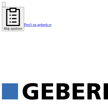
Preći na geberit.rs
Moji spiskovi