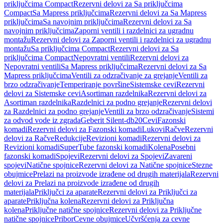
priključcima Compact
Rezervni delovi za Sa priključcima
Compact
Sa Mapress priključcima
Rezervni delovi za Sa Mapress
priključcima
Sa navojnim priključcima
Rezervni delovi za Sa
navojnim priključcima
Zaporni ventili i razdelnici za ugradnu
montažu
Rezervni delovi za Zaporni ventili i razdelnici za ugradnu
montažu
Sa priključcima Compact
Rezervni delovi za Sa
priključcima Compact
Nepovratni ventili
Rezervni delovi za
Nepovratni ventili
Sa Mapress priključcima
Rezervni delovi za Sa
Mapress priključcima
Ventili za odzračivanje za grejanje
Ventili za
brzo odzračivanje
Temperiranje površine
Sistemske cevi
Rezervni
delovi za Sistemske cevi
Asortiman razdelnika
Rezervni delovi za
Asortiman razdelnika
Razdelnici za podno grejanje
Rezervni delovi
za Razdelnici za podno grejanje
Ventili za brzo odzračivanje
Sistemi
za odvod vode iz zgrada
Geberit Silent-db20
Cevi
Fazonski
komadi
Rezervni delovi za Fazonski komadi
Lukovi
Račve
Rezervni
delovi za Račve
Redukcije
Revizioni komadi
Rezervni delovi za
Revizioni komadi
SuperTube fazonski komadi
Kolena
Posebni
fazonski komadi
Spojevi
Rezervni delovi za Spojevi
Zavareni
spojevi
Natične spojnice
Rezervni delovi za Natične spojnice
Stezne
obujmice
Prelazi na proizvode izrađene od drugih materijala
Rezervni
delovi za Prelazi na proizvode izrađene od drugih
materijala
Priključci za aparate
Rezervni delovi za Priključci za
aparate
Priključna kolena
Rezervni delovi za Priključna
kolena
Priključne natične spojnice
Rezervni delovi za Priključne
natične spojnice
Pribor
Cevne obujmice
Učvršćenja za cevne