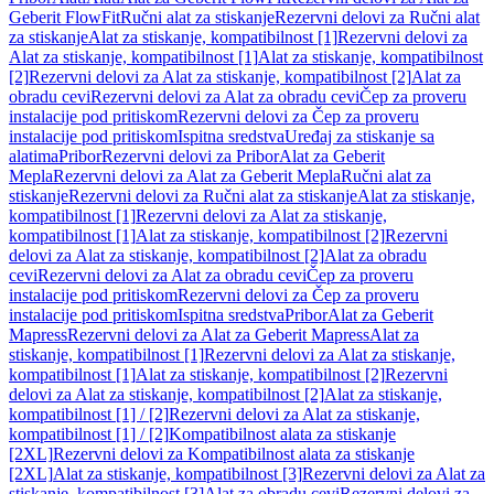
Geberit FlowFit
Ručni alat za stiskanje
Rezervni delovi za Ručni alat
za stiskanje
Alat za stiskanje, kompatibilnost [1]
Rezervni delovi za
Alat za stiskanje, kompatibilnost [1]
Alat za stiskanje, kompatibilnost
[2]
Rezervni delovi za Alat za stiskanje, kompatibilnost [2]
Alat za
obradu cevi
Rezervni delovi za Alat za obradu cevi
Čep za proveru
instalacije pod pritiskom
Rezervni delovi za Čep za proveru
instalacije pod pritiskom
Ispitna sredstva
Uređaj za stiskanje sa
alatima
Pribor
Rezervni delovi za Pribor
Alat za Geberit
Mepla
Rezervni delovi za Alat za Geberit Mepla
Ručni alat za
stiskanje
Rezervni delovi za Ručni alat za stiskanje
Alat za stiskanje,
kompatibilnost [1]
Rezervni delovi za Alat za stiskanje,
kompatibilnost [1]
Alat za stiskanje, kompatibilnost [2]
Rezervni
delovi za Alat za stiskanje, kompatibilnost [2]
Alat za obradu
cevi
Rezervni delovi za Alat za obradu cevi
Čep za proveru
instalacije pod pritiskom
Rezervni delovi za Čep za proveru
instalacije pod pritiskom
Ispitna sredstva
Pribor
Alat za Geberit
Mapress
Rezervni delovi za Alat za Geberit Mapress
Alat za
stiskanje, kompatibilnost [1]
Rezervni delovi za Alat za stiskanje,
kompatibilnost [1]
Alat za stiskanje, kompatibilnost [2]
Rezervni
delovi za Alat za stiskanje, kompatibilnost [2]
Alat za stiskanje,
kompatibilnost [1] / [2]
Rezervni delovi za Alat za stiskanje,
kompatibilnost [1] / [2]
Kompatibilnost alata za stiskanje
[2XL]
Rezervni delovi za Kompatibilnost alata za stiskanje
[2XL]
Alat za stiskanje, kompatibilnost [3]
Rezervni delovi za Alat za
stiskanje, kompatibilnost [3]
Alat za obradu cevi
Rezervni delovi za