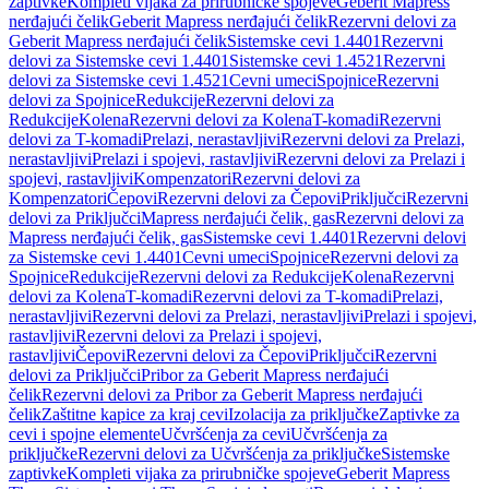
zaptivke
Kompleti vijaka za prirubničke spojeve
Geberit Mapress
nerđajući čelik
Geberit Mapress nerđajući čelik
Rezervni delovi za
Geberit Mapress nerđajući čelik
Sistemske cevi 1.4401
Rezervni
delovi za Sistemske cevi 1.4401
Sistemske cevi 1.4521
Rezervni
delovi za Sistemske cevi 1.4521
Cevni umeci
Spojnice
Rezervni
delovi za Spojnice
Redukcije
Rezervni delovi za
Redukcije
Kolena
Rezervni delovi za Kolena
T-komadi
Rezervni
delovi za T-komadi
Prelazi, nerastavljivi
Rezervni delovi za Prelazi,
nerastavljivi
Prelazi i spojevi, rastavljivi
Rezervni delovi za Prelazi i
spojevi, rastavljivi
Kompenzatori
Rezervni delovi za
Kompenzatori
Čepovi
Rezervni delovi za Čepovi
Priključci
Rezervni
delovi za Priključci
Mapress nerđajući čelik, gas
Rezervni delovi za
Mapress nerđajući čelik, gas
Sistemske cevi 1.4401
Rezervni delovi
za Sistemske cevi 1.4401
Cevni umeci
Spojnice
Rezervni delovi za
Spojnice
Redukcije
Rezervni delovi za Redukcije
Kolena
Rezervni
delovi za Kolena
T-komadi
Rezervni delovi za T-komadi
Prelazi,
nerastavljivi
Rezervni delovi za Prelazi, nerastavljivi
Prelazi i spojevi,
rastavljivi
Rezervni delovi za Prelazi i spojevi,
rastavljivi
Čepovi
Rezervni delovi za Čepovi
Priključci
Rezervni
delovi za Priključci
Pribor za Geberit Mapress nerđajući
čelik
Rezervni delovi za Pribor za Geberit Mapress nerđajući
čelik
Zaštitne kapice za kraj cevi
Izolacija za priključke
Zaptivke za
cevi i spojne elemente
Učvršćenja za cevi
Učvršćenja za
priključke
Rezervni delovi za Učvršćenja za priključke
Sistemske
zaptivke
Kompleti vijaka za prirubničke spojeve
Geberit Mapress