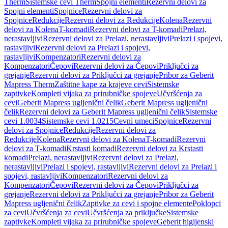
Therm
Sistemske cevi Therm
Spojni elementi
Rezervni delovi za
Spojni elementi
Spojnice
Rezervni delovi za
Spojnice
Redukcije
Rezervni delovi za Redukcije
Kolena
Rezervni
delovi za Kolena
T-komadi
Rezervni delovi za T-komadi
Prelazi,
nerastavljivi
Rezervni delovi za Prelazi, nerastavljivi
Prelazi i spojevi,
rastavljivi
Rezervni delovi za Prelazi i spojevi,
rastavljivi
Kompenzatori
Rezervni delovi za
Kompenzatori
Čepovi
Rezervni delovi za Čepovi
Priključci za
grejanje
Rezervni delovi za Priključci za grejanje
Pribor za Geberit
Mapress Therm
Zaštitne kape za krajeve cevi
Sistemske
zaptivke
Kompleti vijaka za prirubničke spojeve
Učvršćenja za
cevi
Geberit Mapress ugljenični čelik
Geberit Mapress ugljenični
čelik
Rezervni delovi za Geberit Mapress ugljenični čelik
Sistemske
cevi 1.0034
Sistemske cevi 1.0215
Cevni umeci
Spojnice
Rezervni
delovi za Spojnice
Redukcije
Rezervni delovi za
Redukcije
Kolena
Rezervni delovi za Kolena
T-komadi
Rezervni
delovi za T-komadi
Krstasti komadi
Rezervni delovi za Krstasti
komadi
Prelazi, nerastavljivi
Rezervni delovi za Prelazi,
nerastavljivi
Prelazi i spojevi, rastavljivi
Rezervni delovi za Prelazi i
spojevi, rastavljivi
Kompenzatori
Rezervni delovi za
Kompenzatori
Čepovi
Rezervni delovi za Čepovi
Priključci za
grejanje
Rezervni delovi za Priključci za grejanje
Pribor za Geberit
Mapress ugljenični čelik
Zaptivke za cevi i spojne elemente
Poklopci
za cevi
Učvršćenja za cevi
Učvršćenja za priključke
Sistemske
zaptivke
Kompleti vijaka za prirubničke spojeve
Geberit higijenski