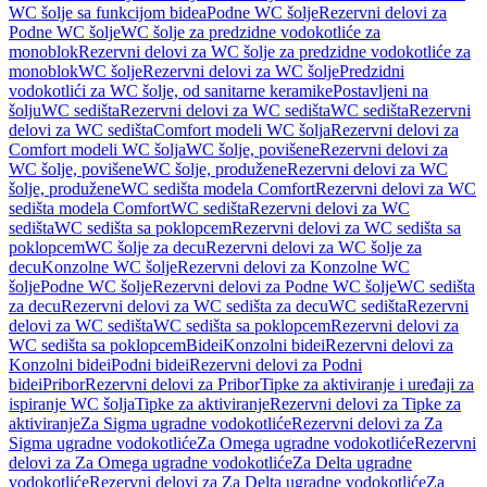
WC šolje sa funkcijom bidea
Podne WC šolje
Rezervni delovi za
Podne WC šolje
WC šolje za predzidne vodokotliće za
monoblok
Rezervni delovi za WC šolje za predzidne vodokotliće za
monoblok
WC šolje
Rezervni delovi za WC šolje
Predzidni
vodokotlići za WC šolje, od sanitarne keramike
Postavljeni na
šolju
WC sedišta
Rezervni delovi za WC sedišta
WC sedišta
Rezervni
delovi za WC sedišta
Comfort modeli WC šolja
Rezervni delovi za
Comfort modeli WC šolja
WC šolje, povišene
Rezervni delovi za
WC šolje, povišene
WC šolje, produžene
Rezervni delovi za WC
šolje, produžene
WC sedišta modela Comfort
Rezervni delovi za WC
sedišta modela Comfort
WC sedišta
Rezervni delovi za WC
sedišta
WC sedišta sa poklopcem
Rezervni delovi za WC sedišta sa
poklopcem
WC šolje za decu
Rezervni delovi za WC šolje za
decu
Konzolne WC šolje
Rezervni delovi za Konzolne WC
šolje
Podne WC šolje
Rezervni delovi za Podne WC šolje
WC sedišta
za decu
Rezervni delovi za WC sedišta za decu
WC sedišta
Rezervni
delovi za WC sedišta
WC sedišta sa poklopcem
Rezervni delovi za
WC sedišta sa poklopcem
Bidei
Konzolni bidei
Rezervni delovi za
Konzolni bidei
Podni bidei
Rezervni delovi za Podni
bidei
Pribor
Rezervni delovi za Pribor
Tipke za aktiviranje i uređaji za
ispiranje WC šolja
Tipke za aktiviranje
Rezervni delovi za Tipke za
aktiviranje
Za Sigma ugradne vodokotliće
Rezervni delovi za Za
Sigma ugradne vodokotliće
Za Omega ugradne vodokotliće
Rezervni
delovi za Za Omega ugradne vodokotliće
Za Delta ugradne
vodokotliće
Rezervni delovi za Za Delta ugradne vodokotliće
Za