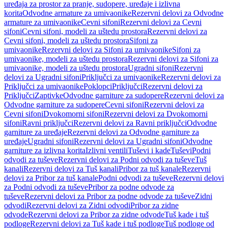
uređaja za prostor za pranje, sudopere, uređaje i izlivna
korita
Odvodne armature za umivaonike
Rezervni delovi za Odvodne
armature za umivaonike
Cevni sifoni
Rezervni delovi za Cevni
sifoni
Cevni sifoni, modeli za uštedu prostora
Rezervni delovi za
Cevni sifoni, modeli za uštedu prostora
Sifoni za
umivaonike
Rezervni delovi za Sifoni za umivaonike
Sifoni za
umivaonike, modeli za uštedu prostora
Rezervni delovi za Sifoni za
umivaonike, modeli za uštedu prostora
Ugradni sifoni
Rezervni
delovi za Ugradni sifoni
Priključci za umivaonike
Rezervni delovi za
Priključci za umivaonike
Poklopci
Priključci
Rezervni delovi za
Priključci
Zaptivke
Odvodne garniture za sudopere
Rezervni delovi za
Odvodne garniture za sudopere
Cevni sifoni
Rezervni delovi za
Cevni sifoni
Dvokomorni sifoni
Rezervni delovi za Dvokomorni
sifoni
Ravni priključci
Rezervni delovi za Ravni priključci
Odvodne
garniture za uređaje
Rezervni delovi za Odvodne garniture za
uređaje
Ugradni sifoni
Rezervni delovi za Ugradni sifoni
Odvodne
garniture za izlivna korita
Izlivni ventili
Tuševi i kade
Tuševi
Podni
odvodi za tuševe
Rezervni delovi za Podni odvodi za tuševe
Tuš
kanali
Rezervni delovi za Tuš kanali
Pribor za tuš kanale
Rezervni
delovi za Pribor za tuš kanale
Podni odvodi za tuševe
Rezervni delovi
za Podni odvodi za tuševe
Pribor za podne odvode za
tuševe
Rezervni delovi za Pribor za podne odvode za tuševe
Zidni
odvodi
Rezervni delovi za Zidni odvodi
Pribor za zidne
odvode
Rezervni delovi za Pribor za zidne odvode
Tuš kade i tuš
podloge
Rezervni delovi za Tuš kade i tuš podloge
Tuš podloge od