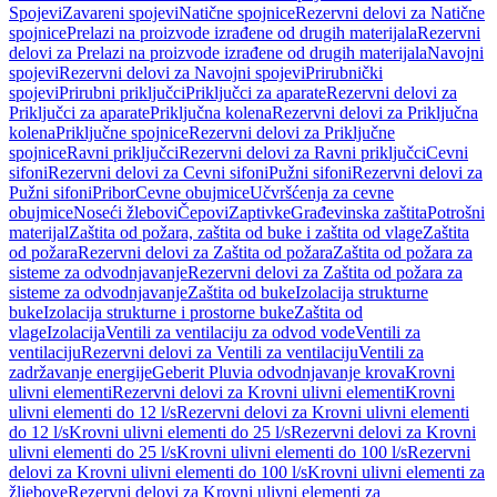
Spojevi
Zavareni spojevi
Natične spojnice
Rezervni delovi za Natične
spojnice
Prelazi na proizvode izrađene od drugih materijala
Rezervni
delovi za Prelazi na proizvode izrađene od drugih materijala
Navojni
spojevi
Rezervni delovi za Navojni spojevi
Prirubnički
spojevi
Prirubni priključci
Priključci za aparate
Rezervni delovi za
Priključci za aparate
Priključna kolena
Rezervni delovi za Priključna
kolena
Priključne spojnice
Rezervni delovi za Priključne
spojnice
Ravni priključci
Rezervni delovi za Ravni priključci
Cevni
sifoni
Rezervni delovi za Cevni sifoni
Pužni sifoni
Rezervni delovi za
Pužni sifoni
Pribor
Cevne obujmice
Učvršćenja za cevne
obujmice
Noseći žlebovi
Čepovi
Zaptivke
Građevinska zaštita
Potrošni
materijal
Zaštita od požara, zaštita od buke i zaštita od vlage
Zaštita
od požara
Rezervni delovi za Zaštita od požara
Zaštita od požara za
sisteme za odvodnjavanje
Rezervni delovi za Zaštita od požara za
sisteme za odvodnjavanje
Zaštita od buke
Izolacija strukturne
buke
Izolacija strukturne i prostorne buke
Zaštita od
vlage
Izolacija
Ventili za ventilaciju za odvod vode
Ventili za
ventilaciju
Rezervni delovi za Ventili za ventilaciju
Ventili za
zadržavanje energije
Geberit Pluvia odvodnjavanje krova
Krovni
ulivni elementi
Rezervni delovi za Krovni ulivni elementi
Krovni
ulivni elementi do 12 l/s
Rezervni delovi za Krovni ulivni elementi
do 12 l/s
Krovni ulivni elementi do 25 l/s
Rezervni delovi za Krovni
ulivni elementi do 25 l/s
Krovni ulivni elementi do 100 l/s
Rezervni
delovi za Krovni ulivni elementi do 100 l/s
Krovni ulivni elementi za
žljebove
Rezervni delovi za Krovni ulivni elementi za