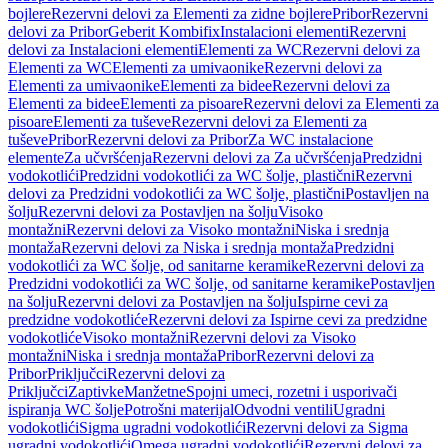
bojlere
Rezervni delovi za Elementi za zidne bojlere
Pribor
Rezervni
delovi za Pribor
Geberit Kombifix
Instalacioni elementi
Rezervni
delovi za Instalacioni elementi
Elementi za WC
Rezervni delovi za
Elementi za WC
Elementi za umivaonike
Rezervni delovi za
Elementi za umivaonike
Elementi za bidee
Rezervni delovi za
Elementi za bidee
Elementi za pisoare
Rezervni delovi za Elementi za
pisoare
Elementi za tuševe
Rezervni delovi za Elementi za
tuševe
Pribor
Rezervni delovi za Pribor
Za WC instalacione
elemente
Za učvršćenja
Rezervni delovi za Za učvršćenja
Predzidni
vodokotlići
Predzidni vodokotlići za WC šolje, plastični
Rezervni
delovi za Predzidni vodokotlići za WC šolje, plastični
Postavljen na
šolju
Rezervni delovi za Postavljen na šolju
Visoko
montažni
Rezervni delovi za Visoko montažni
Niska i srednja
montaža
Rezervni delovi za Niska i srednja montaža
Predzidni
vodokotlići za WC šolje, od sanitarne keramike
Rezervni delovi za
Predzidni vodokotlići za WC šolje, od sanitarne keramike
Postavljen
na šolju
Rezervni delovi za Postavljen na šolju
Ispirne cevi za
predzidne vodokotliće
Rezervni delovi za Ispirne cevi za predzidne
vodokotliće
Visoko montažni
Rezervni delovi za Visoko
montažni
Niska i srednja montaža
Pribor
Rezervni delovi za
Pribor
Priključci
Rezervni delovi za
Priključci
Zaptivke
Manžetne
Spojni umeci, rozetni i usporivači
ispiranja WC šolje
Potrošni materijal
Odvodni ventili
Ugradni
vodokotlići
Sigma ugradni vodokotlići
Rezervni delovi za Sigma
ugradni vodokotlići
Omega ugradni vodokotlići
Rezervni delovi za