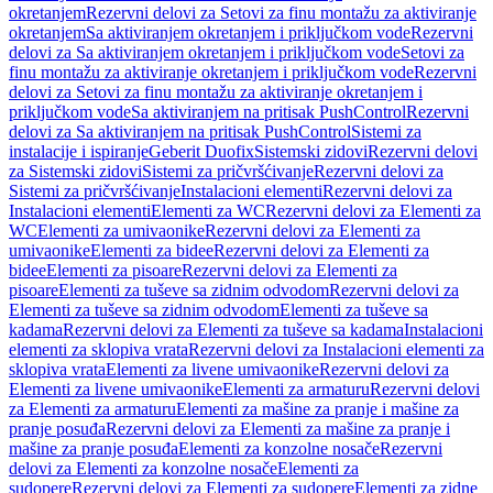
okretanjem
Rezervni delovi za Setovi za finu montažu za aktiviranje
okretanjem
Sa aktiviranjem okretanjem i priključkom vode
Rezervni
delovi za Sa aktiviranjem okretanjem i priključkom vode
Setovi za
finu montažu za aktiviranje okretanjem i priključkom vode
Rezervni
delovi za Setovi za finu montažu za aktiviranje okretanjem i
priključkom vode
Sa aktiviranjem na pritisak PushControl
Rezervni
delovi za Sa aktiviranjem na pritisak PushControl
Sistemi za
instalacije i ispiranje
Geberit Duofix
Sistemski zidovi
Rezervni delovi
za Sistemski zidovi
Sistemi za pričvršćivanje
Rezervni delovi za
Sistemi za pričvršćivanje
Instalacioni elementi
Rezervni delovi za
Instalacioni elementi
Elementi za WC
Rezervni delovi za Elementi za
WC
Elementi za umivaonike
Rezervni delovi za Elementi za
umivaonike
Elementi za bidee
Rezervni delovi za Elementi za
bidee
Elementi za pisoare
Rezervni delovi za Elementi za
pisoare
Elementi za tuševe sa zidnim odvodom
Rezervni delovi za
Elementi za tuševe sa zidnim odvodom
Elementi za tuševe sa
kadama
Rezervni delovi za Elementi za tuševe sa kadama
Instalacioni
elementi za sklopiva vrata
Rezervni delovi za Instalacioni elementi za
sklopiva vrata
Elementi za livene umivaonike
Rezervni delovi za
Elementi za livene umivaonike
Elementi za armaturu
Rezervni delovi
za Elementi za armaturu
Elementi za mašine za pranje i mašine za
pranje posuđa
Rezervni delovi za Elementi za mašine za pranje i
mašine za pranje posuđa
Elementi za konzolne nosače
Rezervni
delovi za Elementi za konzolne nosače
Elementi za
sudopere
Rezervni delovi za Elementi za sudopere
Elementi za zidne