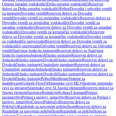
Omega ugradni vodokotlići
Delta ugradni vodokotlići
Rezervni
delovi za Delta ugradni vodokotlići
Pribor
Dovodni i odvodni ventili
za ispiranje
Dovodni ventili
Rezervni delovi za Dovodni
ventili
Dovodni ventili za predzidne vodokotliće
Rezervni delovi za
Dovodni ventili za predzidne vodokotliće
Dovodni ventili za
ugradne vodokotliće
Rezervni delovi za Dovodni ventili za ugradne
vodokotliće
Dovodni ventili za keramičke vodokotliće
Rezervni
delovi za Dovodni ventili za keramičke vodokotliće
Dovodni ventili
za vodokotliće univerzalni
Rezervni delovi za Dovodni ventili za
vodokotliće univerzalni
Odvodni ventili
Rezervni delovi za Odvodni
ventili
Start/stop funkcija ispiranja
Rezervni delovi za Start/stop
funkcija ispiranja
Jednokoličinsko ispiranje
Rezervni delovi za
Jednokoličinsko ispiranje
Dvokoličinsko ispiranje
Rezervni delovi za
Dvokoličinsko ispiranje
Unutrašnje garniture
Rezervni delovi za
Unutrašnje garniture
Jednokoličinsko ispiranje
Rezervni delovi za
Jednokoličinsko ispiranje
Dvokoličinsko ispiranje
Rezervni delovi za
Dvokoličinsko ispiranje
Pribor
Membrane
Sistemi za
snabdevanje
Geberit FlowFit
Sistemske cevi ML
Višeslojne sistemske
cevi za grejanje
Sistemske cevi SL
Spojni elementi
Rezervni delovi za
Spojni elementi
Spojnice
Redukcije
Kolana
T-komadi
Prelazi,
nerastavljivi
Prelazi i spojevi, rastavljivi
Rezervni delovi za Prelazi i
spojevi, rastavljivi
Čepovi
Priključci
Rezervni delovi za
Priključci
Razdelnik sa navojnim priključkom
Rezervni delovi za
Razdelnik sa navojnim priključkom
Razdelnik sa priključkom za
stiskanje
T-komadi za grejanje
Odvodne cevi i spojevi za grejanje,