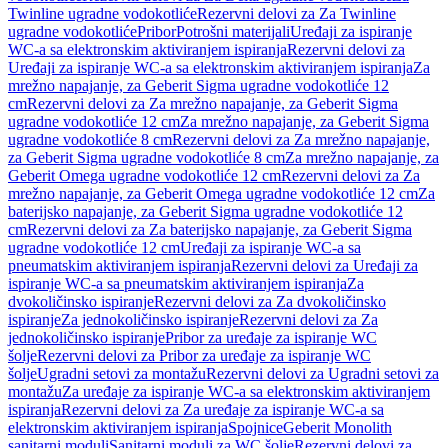
Twinline ugradne vodokotliće
Rezervni delovi za Za Twinline
ugradne vodokotliće
Pribor
Potrošni materijali
Uređaji za ispiranje
WC-a sa elektronskim aktiviranjem ispiranja
Rezervni delovi za
Uređaji za ispiranje WC-a sa elektronskim aktiviranjem ispiranja
Za
mrežno napajanje, za Geberit Sigma ugradne vodokotliće 12
cm
Rezervni delovi za Za mrežno napajanje, za Geberit Sigma
ugradne vodokotliće 12 cm
Za mrežno napajanje, za Geberit Sigma
ugradne vodokotliće 8 cm
Rezervni delovi za Za mrežno napajanje,
za Geberit Sigma ugradne vodokotliće 8 cm
Za mrežno napajanje, za
Geberit Omega ugradne vodokotliće 12 cm
Rezervni delovi za Za
mrežno napajanje, za Geberit Omega ugradne vodokotliće 12 cm
Za
baterijsko napajanje, za Geberit Sigma ugradne vodokotliće 12
cm
Rezervni delovi za Za baterijsko napajanje, za Geberit Sigma
ugradne vodokotliće 12 cm
Uređaji za ispiranje WC-a sa
pneumatskim aktiviranjem ispiranja
Rezervni delovi za Uređaji za
ispiranje WC-a sa pneumatskim aktiviranjem ispiranja
Za
dvokoličinsko ispiranje
Rezervni delovi za Za dvokoličinsko
ispiranje
Za jednokoličinsko ispiranje
Rezervni delovi za Za
jednokoličinsko ispiranje
Pribor za uređaje za ispiranje WC
šolje
Rezervni delovi za Pribor za uređaje za ispiranje WC
šolje
Ugradni setovi za montažu
Rezervni delovi za Ugradni setovi za
montažu
Za uređaje za ispiranje WC-a sa elektronskim aktiviranjem
ispiranja
Rezervni delovi za Za uređaje za ispiranje WC-a sa
elektronskim aktiviranjem ispiranja
Spojnice
Geberit Monolith
sanitarni moduli
Sanitarni moduli za WC šolje
Rezervni delovi za