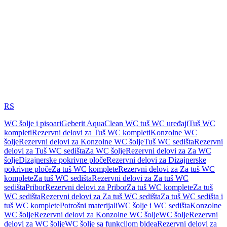
RS
WC šolje i pisoari
Geberit AquaClean WC tuš WC uređaji
Tuš WC
kompleti
Rezervni delovi za Tuš WC kompleti
Konzolne WC
šolje
Rezervni delovi za Konzolne WC šolje
Tuš WC sedišta
Rezervni
delovi za Tuš WC sedišta
Za WC šolje
Rezervni delovi za Za WC
šolje
Dizajnerske pokrivne ploče
Rezervni delovi za Dizajnerske
pokrivne ploče
Za tuš WC komplete
Rezervni delovi za Za tuš WC
komplete
Za tuš WC sedišta
Rezervni delovi za Za tuš WC
sedišta
Pribor
Rezervni delovi za Pribor
Za tuš WC komplete
Za tuš
WC sedišta
Rezervni delovi za Za tuš WC sedišta
Za tuš WC sedišta i
tuš WC komplete
Potrošni materijali
WC šolje i WC sedišta
Konzolne
WC šolje
Rezervni delovi za Konzolne WC šolje
WC šolje
Rezervni
delovi za WC šolje
WC šolje sa funkcijom bidea
Rezervni delovi za