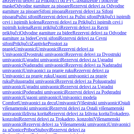
a
Rezervni delovi za Priključci od PVC-a
Manžetne i pokrivne
maske
Odvodne garniture za pisoare
Rezervni delovi za Odvodne
garniture za pisoare
Sifoni pisoara
Rezervni delovi za Sifoni
pisoara
Pužni sifoni
Rezervni delovi za Pužni sifoni
Priključci ispirnih
cevi i ispirnih kolena
Rezervni delovi za Priključci ispirnih cevi i
ispirnih kolena
Ravni priključci
Rezervni delovi za Ravni
priključci
Odvodne garniture za bidee
Rezervni delovi za Odvodne
garniture za bidee
Cevni sifoni
Rezervni delovi za Cevni
sifoni
Priključci
Zaptivke
Prostori za
pranje
Umivaonici
Umivaonici
Rezervni delovi za
Umivaonici
Dvostruki umivaonici
Rezervni delovi za Dvostruki
umivaonici
Ugradni umivaonici
Rezervni delovi za Ugradni
umivaonici
Nadgradni umivaonici
Rezervni delovi za Nadgradni
umivaonici
Umivaonici za pranje ruku
Rezervni delovi za
Umivaonici za pranje ruku
Ugaoni umivaonici za pranje
ruku
Poluugradni umivaonici
Rezervni delovi za Poluugradni
umivaonici
Ugradni umivaonici
Rezervni delovi za Ugradni
umivaonici
Podgradni umivaonici
Rezervni delovi za Podgradni
umivaonici
Ugaoni umivaonici
Umivaonici modela
Comfort
Umivaonici za decu
Umivaonici
Višestruki umivaonici
Ostali
višenamenski umivaonici
Rezervni delovi za Ostali višenamenski
umivaonici
Izlivna korita
Rezervni delovi za Izlivna korita
Trokadero,
konzolni
Rezervni delovi za Trokadero, konzolni
Višenamenski
umivaonici
Rezervni delovi za Višenamenski umivaonici
Umivaonici
za učionice
Pribor
Stubovi
Rezervni delovi za