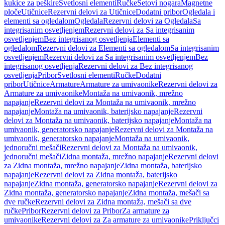
kukice za peškire
Svetlosni elementi
Ručke
Setovi nogara
Magnetne
ploče
Utičnice
Rezervni delovi za Utičnice
Dodatni pribor
Ogledala i
elementi sa ogledalom
Ogledala
Rezervni delovi za Ogledala
Sa
integrisanim osvetljenjem
Rezervni delovi za Sa integrisanim
osvetljenjem
Bez integrisanog osvetljenja
Elementi sa
ogledalom
Rezervni delovi za Elementi sa ogledalom
Sa integrisanim
osvetljenjem
Rezervni delovi za Sa integrisanim osvetljenjem
Bez
integrisanog osvetljenja
Rezervni delovi za Bez integrisanog
osvetljenja
Pribor
Svetlosni elementi
Ručke
Dodatni
pribor
Utičnice
Armature
Armature za umivaonike
Rezervni delovi za
Armature za umivaonike
Montaža na umivaonik, mrežno
napajanje
Rezervni delovi za Montaža na umivaonik, mrežno
napajanje
Montaža na umivaonik, baterijsko napajanje
Rezervni
delovi za Montaža na umivaonik, baterijsko napajanje
Montaža na
umivaonik, generatorsko napajanje
Rezervni delovi za Montaža na
umivaonik, generatorsko napajanje
Montaža na umivaonik,
jednoručni mešači
Rezervni delovi za Montaža na umivaonik,
jednoručni mešači
Zidna montaža, mrežno napajanje
Rezervni delovi
za Zidna montaža, mrežno napajanje
Zidna montaža, baterijsko
napajanje
Rezervni delovi za Zidna montaža, baterijsko
napajanje
Zidna montaža, generatorsko napajanje
Rezervni delovi za
Zidna montaža, generatorsko napajanje
Zidna montaža, mešači sa
dve ručke
Rezervni delovi za Zidna montaža, mešači sa dve
ručke
Pribor
Rezervni delovi za Pribor
Za armature za
umivaonike
Rezervni delovi za Za armature za umivaonike
Priključci