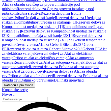
Alat za obradu cevi
Čep za proveru instalacije pod
pritiskom
Rezervni delovi za Čep za proveru instalacije pod
pritiskom
Ispitna sredstva
Rezervni delovi za Ispitna
sredstva
Pribor
Uređaji za stiskanje
Rezervni delovi za Uređaji za
stiskanje
Kompatibilnost uređaja za stiskanje [1]
Rezervni delovi za
Kompatibilnost uređaja za stiskanje [1]
Kompatibilnost uređaja za
stiskanje [2]
Rezervni delovi za Kompatibilnost uređaja za stiskanje
[2]
Kompatibilnost uređaja za stiskanje [2XL]
Rezervni delovi za
Kompatibilnost uređaja za stiskanje [2XL]
Za Geberit temperiranje
površine
Cevna vretena
Alat za Geberit Silent-db20 / Geberit
PE
Rezervni delovi za Alat za Geberit Silent-db20 / Geberit PE
Alat
za električno varenje
Rezervni delovi za Alat za električno
varenje
Pribor za alat za električno varenje
Alat za autogeno
varenje
Rezervni delovi za Alat za autogeno varenje
Pribor za alat za
autogeno varenje
Rezervni delovi za Pribor za alat za autogeno
varenje
Alat za obradu cevi
Rezervni delovi za Alat za obradu
cevi
Pribor za alat za obradu cevi
Rezervni delovi za Pribor za alat za
obradu cevi
Daljinsko upravljanje
Daljinski upravljači
Kategorije proizvoda
Kupatilske serije
Novosti