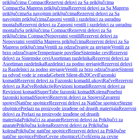
priključcima Compact
Rezervni delovi za Sa priključcima
Compact
Sa Mapress priključcima
Rezervni delovi za Sa Mapress
priključcima
Sa navojnim priključcima
Rezervni delovi za Sa
navojnim priključcima
Zaporni ventili i razdelnici za ugradnu
montažu
Rezervni delovi za Zaporni ventili i razdelnici za ugradnu
montažu
Sa priključcima Compact
Rezervni delovi za Sa
priključcima Compact
Nepovratni ventili
Rezervni delovi za
Nepovratni ventili
Sa Mapress priključcima
Rezervni delovi za Sa
Mapress priključcima
Ventili za odzračivanje za grejanje
Ventili za
brzo odzračivanje
Temperiranje površine
Sistemske cevi
Rezervni
delovi za Sistemske cevi
Asortiman razdelnika
Rezervni delovi za
Asortiman razdelnika
Razdelnici za podno grejanje
Rezervni delovi
za Razdelnici za podno grejanje
Ventili za brzo odzračivanje
Sistemi
za odvod vode iz zgrada
Geberit Silent-db20
Cevi
Fazonski
komadi
Rezervni delovi za Fazonski komadi
Lukovi
Račve
Rezervni
delovi za Račve
Redukcije
Revizioni komadi
Rezervni delovi za
Revizioni komadi
SuperTube fazonski komadi
Kolena
Posebni
fazonski komadi
Spojevi
Rezervni delovi za Spojevi
Zavareni
spojevi
Natične spojnice
Rezervni delovi za Natične spojnice
Stezne
obujmice
Prelazi na proizvode izrađene od drugih materijala
Rezervni
delovi za Prelazi na proizvode izrađene od drugih
materijala
Priključci za aparate
Rezervni delovi za Priključci za
aparate
Priključna kolena
Rezervni delovi za Priključna
kolena
Priključne natične spojnice
Rezervni delovi za Priključne
natične spojnice
Pribor
Cevne obujmice
Učvršćenja za cevne