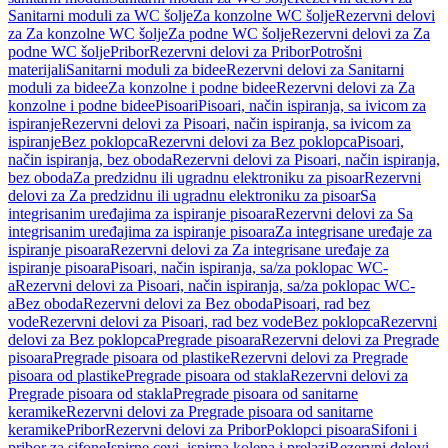
Sanitarni moduli za WC šolje
Za konzolne WC šolje
Rezervni delovi
za Za konzolne WC šolje
Za podne WC šolje
Rezervni delovi za Za
podne WC šolje
Pribor
Rezervni delovi za Pribor
Potrošni
materijali
Sanitarni moduli za bidee
Rezervni delovi za Sanitarni
moduli za bidee
Za konzolne i podne bidee
Rezervni delovi za Za
konzolne i podne bidee
Pisoari
Pisoari, način ispiranja, sa ivicom za
ispiranje
Rezervni delovi za Pisoari, način ispiranja, sa ivicom za
ispiranje
Bez poklopca
Rezervni delovi za Bez poklopca
Pisoari,
način ispiranja, bez oboda
Rezervni delovi za Pisoari, način ispiranja,
bez oboda
Za predzidnu ili ugradnu elektroniku za pisoar
Rezervni
delovi za Za predzidnu ili ugradnu elektroniku za pisoar
Sa
integrisanim uređajima za ispiranje pisoara
Rezervni delovi za Sa
integrisanim uređajima za ispiranje pisoara
Za integrisane uređaje za
ispiranje pisoara
Rezervni delovi za Za integrisane uređaje za
ispiranje pisoara
Pisoari, način ispiranja, sa/za poklopac WC-
a
Rezervni delovi za Pisoari, način ispiranja, sa/za poklopac WC-
a
Bez oboda
Rezervni delovi za Bez oboda
Pisoari, rad bez
vode
Rezervni delovi za Pisoari, rad bez vode
Bez poklopca
Rezervni
delovi za Bez poklopca
Pregrade pisoara
Rezervni delovi za Pregrade
pisoara
Pregrade pisoara od plastike
Rezervni delovi za Pregrade
pisoara od plastike
Pregrade pisoara od stakla
Rezervni delovi za
Pregrade pisoara od stakla
Pregrade pisoara od sanitarne
keramike
Rezervni delovi za Pregrade pisoara od sanitarne
keramike
Pribor
Rezervni delovi za Pribor
Poklopci pisoara
Sifoni i
pribor za sifone
Ispirne cevi, ispirna kolena i prelazi
Rezervni delovi