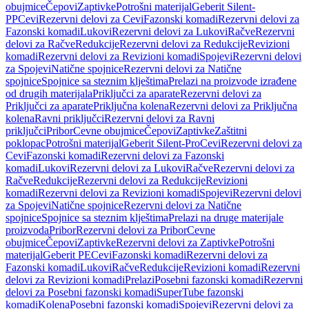
obujmice
Čepovi
Zaptivke
Potrošni materijal
Geberit Silent-
PP
Cevi
Rezervni delovi za Cevi
Fazonski komadi
Rezervni delovi za
Fazonski komadi
Lukovi
Rezervni delovi za Lukovi
Račve
Rezervni
delovi za Račve
Redukcije
Rezervni delovi za Redukcije
Revizioni
komadi
Rezervni delovi za Revizioni komadi
Spojevi
Rezervni delovi
za Spojevi
Natične spojnice
Rezervni delovi za Natične
spojnice
Spojnice sa steznim klještima
Prelazi na proizvode izrađene
od drugih materijala
Priključci za aparate
Rezervni delovi za
Priključci za aparate
Priključna kolena
Rezervni delovi za Priključna
kolena
Ravni priključci
Rezervni delovi za Ravni
priključci
Pribor
Cevne obujmice
Čepovi
Zaptivke
Zaštitni
poklopac
Potrošni materijal
Geberit Silent-Pro
Cevi
Rezervni delovi za
Cevi
Fazonski komadi
Rezervni delovi za Fazonski
komadi
Lukovi
Rezervni delovi za Lukovi
Račve
Rezervni delovi za
Račve
Redukcije
Rezervni delovi za Redukcije
Revizioni
komadi
Rezervni delovi za Revizioni komadi
Spojevi
Rezervni delovi
za Spojevi
Natične spojnice
Rezervni delovi za Natične
spojnice
Spojnice sa steznim klještima
Prelazi na druge materijale
proizvoda
Pribor
Rezervni delovi za Pribor
Cevne
obujmice
Čepovi
Zaptivke
Rezervni delovi za Zaptivke
Potrošni
materijal
Geberit PE
Cevi
Fazonski komadi
Rezervni delovi za
Fazonski komadi
Lukovi
Račve
Redukcije
Revizioni komadi
Rezervni
delovi za Revizioni komadi
Prelazi
Posebni fazonski komadi
Rezervni
delovi za Posebni fazonski komadi
SuperTube fazonski
komadi
Kolena
Posebni fazonski komadi
Spojevi
Rezervni delovi za