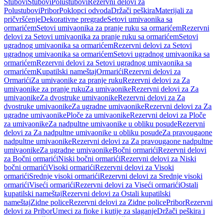
Stubovi
Stubovi
Polustubovi
Rezervni delovi za
Polustubovi
Pribor
Poklopci odvoda
Držači peškira
Materijali za
pričvršćenje
Dekorativne pregrade
Setovi umivaonika sa
ormarićem
Setovi umivaonika za pranje ruku sa ormarićem
Rezervni
delovi za Setovi umivaonika za pranje ruku sa ormarićem
Setovi
ugradnog umivaonika sa ormarićem
Rezervni delovi za Setovi
ugradnog umivaonika sa ormarićem
Setovi ugradnog umivaonika sa
ormarićem
Rezervni delovi za Setovi ugradnog umivaonika sa
ormarićem
Kupatilski nameštaj
Ormarići
Rezervni delovi za
Ormarići
Za umivaonike za pranje ruku
Rezervni delovi za Za
umivaonike za pranje ruku
Za umivaonike
Rezervni delovi za Za
umivaonike
Za dvostruke umivaonike
Rezervni delovi za Za
dvostruke umivaonike
Za ugradne umivaonike
Rezervni delovi za Za
ugradne umivaonike
Ploče za umivaonike
Rezervni delovi za Ploče
za umivaonike
Za nadpultne umivaonike u obliku posude
Rezervni
delovi za Za nadpultne umivaonike u obliku posude
Za pravougaone
nadpultne umivaonike
Rezervni delovi za Za pravougaone nadpultne
umivaonike
Za ugradne umivaonike
Bočni ormarići
Rezervni delovi
za Bočni ormarići
Niski bočni ormarići
Rezervni delovi za Niski
bočni ormarići
Visoki ormarići
Rezervni delovi za Visoki
ormarići
Srednje visoki ormarići
Rezervni delovi za Srednje visoki
ormarići
Viseći ormarići
Rezervni delovi za Viseći ormarići
Ostali
kupatilski nameštaj
Rezervni delovi za Ostali kupatilski
nameštaj
Zidne police
Rezervni delovi za Zidne police
Pribor
Rezervni
delovi za Pribor
Umeci za fioke i kutije za slaganje
Držači peškira i