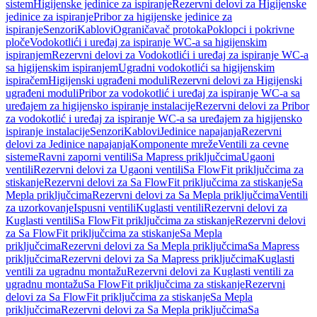
sistem
Higijenske jedinice za ispiranje
Rezervni delovi za Higijenske
jedinice za ispiranje
Pribor za higijenske jedinice za
ispiranje
Senzori
Kablovi
Ograničavač protoka
Poklopci i pokrivne
ploče
Vodokotlići i uređaj za ispiranje WC-a sa higijenskim
ispiranjem
Rezervni delovi za Vodokotlići i uređaj za ispiranje WC-a
sa higijenskim ispiranjem
Ugradni vodokotlići sa higijenskim
ispiračem
Higijenski ugrađeni moduli
Rezervni delovi za Higijenski
ugrađeni moduli
Pribor za vodokotlić i uređaj za ispiranje WC-a sa
uređajem za higijensko ispiranje instalacije
Rezervni delovi za Pribor
za vodokotlić i uređaj za ispiranje WC-a sa uređajem za higijensko
ispiranje instalacije
Senzori
Kablovi
Jedinice napajanja
Rezervni
delovi za Jedinice napajanja
Komponente mreže
Ventili za cevne
sisteme
Ravni zaporni ventili
Sa Mapress priključcima
Ugaoni
ventili
Rezervni delovi za Ugaoni ventili
Sa FlowFit priključcima za
stiskanje
Rezervni delovi za Sa FlowFit priključcima za stiskanje
Sa
Mepla priključcima
Rezervni delovi za Sa Mepla priključcima
Ventili
za uzorkovanje
Ispusni ventili
Kuglasti ventili
Rezervni delovi za
Kuglasti ventili
Sa FlowFit priključcima za stiskanje
Rezervni delovi
za Sa FlowFit priključcima za stiskanje
Sa Mepla
priključcima
Rezervni delovi za Sa Mepla priključcima
Sa Mapress
priključcima
Rezervni delovi za Sa Mapress priključcima
Kuglasti
ventili za ugradnu montažu
Rezervni delovi za Kuglasti ventili za
ugradnu montažu
Sa FlowFit priključcima za stiskanje
Rezervni
delovi za Sa FlowFit priključcima za stiskanje
Sa Mepla
priključcima
Rezervni delovi za Sa Mepla priključcima
Sa