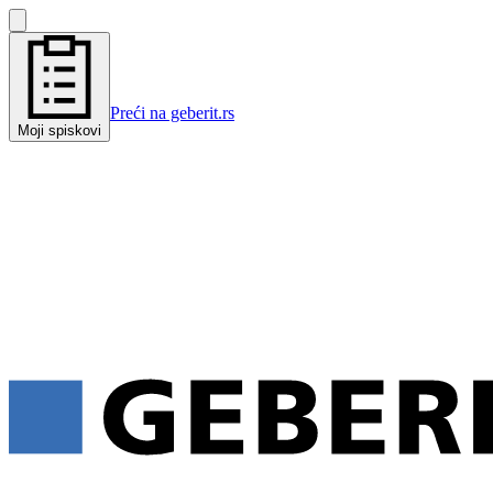
Preći na geberit.rs
Moji spiskovi