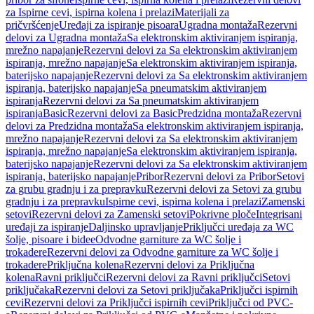
za Ispirne cevi, ispirna kolena i prelazi
Materijali za
pričvršćenje
Uređaji za ispiranje pisoara
Ugradna montaža
Rezervni
delovi za Ugradna montaža
Sa elektronskim aktiviranjem ispiranja,
mrežno napajanje
Rezervni delovi za Sa elektronskim aktiviranjem
ispiranja, mrežno napajanje
Sa elektronskim aktiviranjem ispiranja,
baterijsko napajanje
Rezervni delovi za Sa elektronskim aktiviranjem
ispiranja, baterijsko napajanje
Sa pneumatskim aktiviranjem
ispiranja
Rezervni delovi za Sa pneumatskim aktiviranjem
ispiranja
Basic
Rezervni delovi za Basic
Predzidna montaža
Rezervni
delovi za Predzidna montaža
Sa elektronskim aktiviranjem ispiranja,
mrežno napajanje
Rezervni delovi za Sa elektronskim aktiviranjem
ispiranja, mrežno napajanje
Sa elektronskim aktiviranjem ispiranja,
baterijsko napajanje
Rezervni delovi za Sa elektronskim aktiviranjem
ispiranja, baterijsko napajanje
Pribor
Rezervni delovi za Pribor
Setovi
za grubu gradnju i za prepravku
Rezervni delovi za Setovi za grubu
gradnju i za prepravku
Ispirne cevi, ispirna kolena i prelazi
Zamenski
setovi
Rezervni delovi za Zamenski setovi
Pokrivne ploče
Integrisani
uređaji za ispiranje
Daljinsko upravljanje
Priključci uređaja za WC
šolje, pisoare i bidee
Odvodne garniture za WC šolje i
trokadere
Rezervni delovi za Odvodne garniture za WC šolje i
trokadere
Priključna kolena
Rezervni delovi za Priključna
kolena
Ravni priključci
Rezervni delovi za Ravni priključci
Setovi
priključaka
Rezervni delovi za Setovi priključaka
Priključci ispirnih
cevi
Rezervni delovi za Priključci ispirnih cevi
Priključci od PVC-