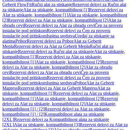
Geberit FlowFit
Ručni alat za stiskanje
Rezervni delovi za Ručni alat
za stiskanje
Alat za stiskanje, kompatibilnost [1]
Rezervni delovi za
Alat za stiskanje, kompatibilnost [1]
Alat za stiskanje, kompatibilnost
[2]
Rezervni delovi za Alat za stiskanje, kompatibilnost [2]
Alat za
obradu cevi
Rezervni delovi za Alat za obradu cevi
Čep za proveru
instalacije pod pritiskom
Rezervni delovi za Čep za proveru
instalacije pod pritiskom
Ispitna sredstva
Uređaj za stiskanje sa
alatima
Pribor
Rezervni delovi za Pribor
Alat za Geberit
Mepla
Rezervni delovi za Alat za Geberit Mepla
Ručni alat za
stiskanje
Rezervni delovi za Ručni alat za stiskanje
Alat za stiskanje,
kompatibilnost [1]
Rezervni delovi za Alat za stiskanje,
kompatibilnost [1]
Alat za stiskanje, kompatibilnost [2]
Rezervni
delovi za Alat za stiskanje, kompatibilnost [2]
Alat za obradu
cevi
Rezervni delovi za Alat za obradu cevi
Čep za proveru
instalacije pod pritiskom
Rezervni delovi za Čep za proveru
instalacije pod pritiskom
Ispitna sredstva
Pribor
Alat za Geberit
Mapress
Rezervni delovi za Alat za Geberit Mapress
Alat za
stiskanje, kompatibilnost [1]
Rezervni delovi za Alat za stiskanje,
kompatibilnost [1]
Alat za stiskanje, kompatibilnost [2]
Rezervni
delovi za Alat za stiskanje, kompatibilnost [2]
Alat za stiskanje,
kompatibilnost [1] / [2]
Rezervni delovi za Alat za stiskanje,
kompatibilnost [1] / [2]
Kompatibilnost alata za stiskanje
[2XL]
Rezervni delovi za Kompatibilnost alata za stiskanje
[2XL]
Alat za stiskanje, kompatibilnost [3]
Rezervni delovi za Alat za
stiskanje, kompatibilnost [3]
Alat za obradu cevi
Rezervni delovi za