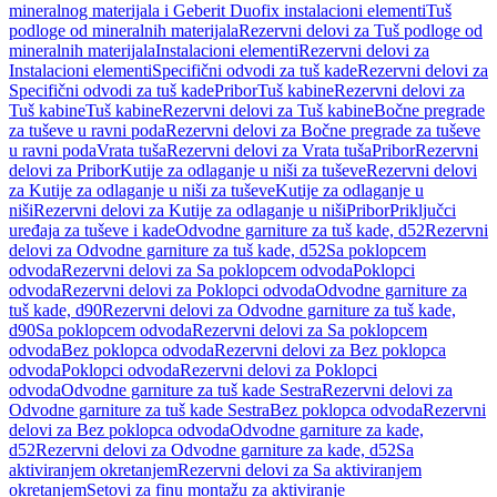
mineralnog materijala i Geberit Duofix instalacioni elementi
Tuš
podloge od mineralnih materijala
Rezervni delovi za Tuš podloge od
mineralnih materijala
Instalacioni elementi
Rezervni delovi za
Instalacioni elementi
Specifični odvodi za tuš kade
Rezervni delovi za
Specifični odvodi za tuš kade
Pribor
Tuš kabine
Rezervni delovi za
Tuš kabine
Tuš kabine
Rezervni delovi za Tuš kabine
Bočne pregrade
za tuševe u ravni poda
Rezervni delovi za Bočne pregrade za tuševe
u ravni poda
Vrata tuša
Rezervni delovi za Vrata tuša
Pribor
Rezervni
delovi za Pribor
Kutije za odlaganje u niši za tuševe
Rezervni delovi
za Kutije za odlaganje u niši za tuševe
Kutije za odlaganje u
niši
Rezervni delovi za Kutije za odlaganje u niši
Pribor
Priključci
uređaja za tuševe i kade
Odvodne garniture za tuš kade, d52
Rezervni
delovi za Odvodne garniture za tuš kade, d52
Sa poklopcem
odvoda
Rezervni delovi za Sa poklopcem odvoda
Poklopci
odvoda
Rezervni delovi za Poklopci odvoda
Odvodne garniture za
tuš kade, d90
Rezervni delovi za Odvodne garniture za tuš kade,
d90
Sa poklopcem odvoda
Rezervni delovi za Sa poklopcem
odvoda
Bez poklopca odvoda
Rezervni delovi za Bez poklopca
odvoda
Poklopci odvoda
Rezervni delovi za Poklopci
odvoda
Odvodne garniture za tuš kade Sestra
Rezervni delovi za
Odvodne garniture za tuš kade Sestra
Bez poklopca odvoda
Rezervni
delovi za Bez poklopca odvoda
Odvodne garniture za kade,
d52
Rezervni delovi za Odvodne garniture za kade, d52
Sa
aktiviranjem okretanjem
Rezervni delovi za Sa aktiviranjem
okretanjem
Setovi za finu montažu za aktiviranje