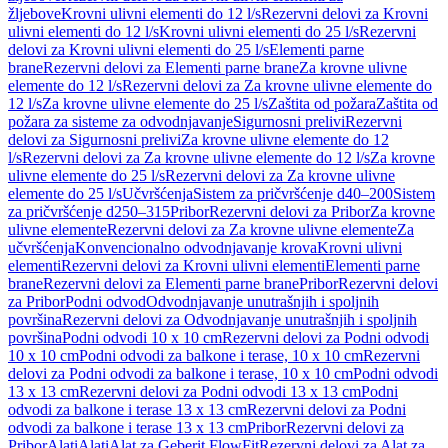
žljebove
Krovni ulivni elementi do 12 l/s
Rezervni delovi za Krovni
ulivni elementi do 12 l/s
Krovni ulivni elementi do 25 l/s
Rezervni
delovi za Krovni ulivni elementi do 25 l/s
Elementi parne
brane
Rezervni delovi za Elementi parne brane
Za krovne ulivne
elemente do 12 l/s
Rezervni delovi za Za krovne ulivne elemente do
12 l/s
Za krovne ulivne elemente do 25 l/s
Zaštita od požara
Zaštita od
požara za sisteme za odvodnjavanje
Sigurnosni prelivi
Rezervni
delovi za Sigurnosni prelivi
Za krovne ulivne elemente do 12
l/s
Rezervni delovi za Za krovne ulivne elemente do 12 l/s
Za krovne
ulivne elemente do 25 l/s
Rezervni delovi za Za krovne ulivne
elemente do 25 l/s
Učvršćenja
Sistem za pričvršćenje d40–200
Sistem
za pričvršćenje d250–315
Pribor
Rezervni delovi za Pribor
Za krovne
ulivne elemente
Rezervni delovi za Za krovne ulivne elemente
Za
učvršćenja
Konvencionalno odvodnjavanje krova
Krovni ulivni
elementi
Rezervni delovi za Krovni ulivni elementi
Elementi parne
brane
Rezervni delovi za Elementi parne brane
Pribor
Rezervni delovi
za Pribor
Podni odvod
Odvodnjavanje unutrašnjih i spoljnih
površina
Rezervni delovi za Odvodnjavanje unutrašnjih i spoljnih
površina
Podni odvodi 10 x 10 cm
Rezervni delovi za Podni odvodi
10 x 10 cm
Podni odvodi za balkone i terase, 10 x 10 cm
Rezervni
delovi za Podni odvodi za balkone i terase, 10 x 10 cm
Podni odvodi
13 x 13 cm
Rezervni delovi za Podni odvodi 13 x 13 cm
Podni
odvodi za balkone i terase 13 x 13 cm
Rezervni delovi za Podni
odvodi za balkone i terase 13 x 13 cm
Pribor
Rezervni delovi za
Pribor
Alati
Alati
Alat za Geberit FlowFit
Rezervni delovi za Alat za