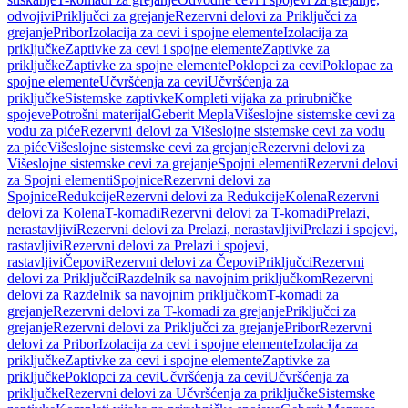
odvojivi
Priključci za grejanje
Rezervni delovi za Priključci za
grejanje
Pribor
Izolacija za cevi i spojne elemente
Izolacija za
priključke
Zaptivke za cevi i spojne elemente
Zaptivke za
priključke
Zaptivke za spojne elemente
Poklopci za cevi
Poklopac za
spojne elemente
Učvršćenja za cevi
Učvršćenja za
priključke
Sistemske zaptivke
Kompleti vijaka za prirubničke
spojeve
Potrošni materijal
Geberit Mepla
Višeslojne sistemske cevi za
vodu za piće
Rezervni delovi za Višeslojne sistemske cevi za vodu
za piće
Višeslojne sistemske cevi za grejanje
Rezervni delovi za
Višeslojne sistemske cevi za grejanje
Spojni elementi
Rezervni delovi
za Spojni elementi
Spojnice
Rezervni delovi za
Spojnice
Redukcije
Rezervni delovi za Redukcije
Kolena
Rezervni
delovi za Kolena
T-komadi
Rezervni delovi za T-komadi
Prelazi,
nerastavljivi
Rezervni delovi za Prelazi, nerastavljivi
Prelazi i spojevi,
rastavljivi
Rezervni delovi za Prelazi i spojevi,
rastavljivi
Čepovi
Rezervni delovi za Čepovi
Priključci
Rezervni
delovi za Priključci
Razdelnik sa navojnim priključkom
Rezervni
delovi za Razdelnik sa navojnim priključkom
T-komadi za
grejanje
Rezervni delovi za T-komadi za grejanje
Priključci za
grejanje
Rezervni delovi za Priključci za grejanje
Pribor
Rezervni
delovi za Pribor
Izolacija za cevi i spojne elemente
Izolacija za
priključke
Zaptivke za cevi i spojne elemente
Zaptivke za
priključke
Poklopci za cevi
Učvršćenja za cevi
Učvršćenja za
priključke
Rezervni delovi za Učvršćenja za priključke
Sistemske