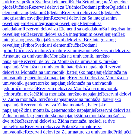
kukice za peškire
Svetlosni elementi
Ručke
Setovi nogara
Magnetne
ploče
Utičnice
Rezervni delovi za Utičnice
Dodatni pribor
Ogledala i
elementi sa ogledalom
Ogledala
Rezervni delovi za Ogledala
Sa
integrisanim osvetljenjem
Rezervni delovi za Sa integrisanim
osvetljenjem
Bez integrisanog osvetljenja
Elementi sa
ogledalom
Rezervni delovi za Elementi sa ogledalom
Sa integrisanim
osvetljenjem
Rezervni delovi za Sa integrisanim osvetljenjem
Bez
integrisanog osvetljenja
Rezervni delovi za Bez integrisanog
osvetljenja
Pribor
Svetlosni elementi
Ručke
Dodatni
pribor
Utičnice
Armature
Armature za umivaonike
Rezervni delovi za
Armature za umivaonike
Montaža na umivaonik, mrežno
napajanje
Rezervni delovi za Montaža na umivaonik, mrežno
napajanje
Montaža na umivaonik, baterijsko napajanje
Rezervni
delovi za Montaža na umivaonik, baterijsko napajanje
Montaža na
umivaonik, generatorsko napajanje
Rezervni delovi za Montaža na
umivaonik, generatorsko napajanje
Montaža na umivaonik,
jednoručni mešači
Rezervni delovi za Montaža na umivaonik,
jednoručni mešači
Zidna montaža, mrežno napajanje
Rezervni delovi
za Zidna montaža, mrežno napajanje
Zidna montaža, baterijsko
napajanje
Rezervni delovi za Zidna montaža, baterijsko
napajanje
Zidna montaža, generatorsko napajanje
Rezervni delovi za
Zidna montaža, generatorsko napajanje
Zidna montaža, mešači sa
dve ručke
Rezervni delovi za Zidna montaža, mešači sa dve
ručke
Pribor
Rezervni delovi za Pribor
Za armature za
umivaonike
Rezervni delovi za Za armature za umivaonike
Priključci