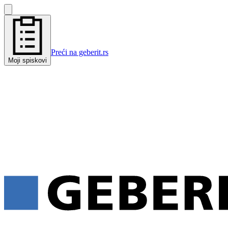
Preći na geberit.rs
Moji spiskovi