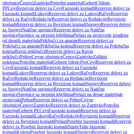
obujmice
Čepovi
Zaptivke
Potrošni materijal
Geberit Silent-
PP
Cevi
Rezervni delovi za Cevi
Fazonski komadi
Rezervni delovi za
Fazonski komadi
Lukovi
Rezervni delovi za Lukovi
Račve
Rezervni
delovi za Račve
Redukcije
Rezervni delovi za Redukcije
Revizioni
komadi
Rezervni delovi za Revizioni komadi
Spojevi
Rezervni delovi
za Spojevi
Natične spojnice
Rezervni delovi za Natične
spojnice
Spojnice sa steznim klještima
Prelazi na proizvode izrađene
od drugih materijala
Priključci za aparate
Rezervni delovi za
Priključci za aparate
Priključna kolena
Rezervni delovi za Priključna
kolena
Ravni priključci
Rezervni delovi za Ravni
priključci
Pribor
Cevne obujmice
Čepovi
Zaptivke
Zaštitni
poklopac
Potrošni materijal
Geberit Silent-Pro
Cevi
Rezervni delovi za
Cevi
Fazonski komadi
Rezervni delovi za Fazonski
komadi
Lukovi
Rezervni delovi za Lukovi
Račve
Rezervni delovi za
Račve
Redukcije
Rezervni delovi za Redukcije
Revizioni
komadi
Rezervni delovi za Revizioni komadi
Spojevi
Rezervni delovi
za Spojevi
Natične spojnice
Rezervni delovi za Natične
spojnice
Spojnice sa steznim klještima
Prelazi na druge materijale
proizvoda
Pribor
Rezervni delovi za Pribor
Cevne
obujmice
Čepovi
Zaptivke
Rezervni delovi za Zaptivke
Potrošni
materijal
Geberit PE
Cevi
Fazonski komadi
Rezervni delovi za
Fazonski komadi
Lukovi
Račve
Redukcije
Revizioni komadi
Rezervni
delovi za Revizioni komadi
Prelazi
Posebni fazonski komadi
Rezervni
delovi za Posebni fazonski komadi
SuperTube fazonski
komadi
Kolena
Posebni fazonski komadi
Spojevi
Rezervni delovi za