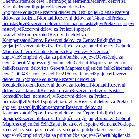
Therm
Sistemske cevi Therm
Spojni elementi
Rezervni delovi za
Spojni elementi
Spojnice
Rezervni delovi za
Spojnice
Redukcije
Rezervni delovi za Redukcije
Kolena
Rezervni
delovi za Kolena
T-komadi
Rezervni delovi za T-komadi
Prelazi,
nerastavljivi
Rezervni delovi za Prelazi, nerastavljivi
Prelazi i spojevi,
rastavljivi
Rezervni delovi za Prelazi i spojevi,
rastavljivi
Kompenzatori
Rezervni delovi za
Kompenzatori
Čepovi
Rezervni delovi za Čepovi
Priključci za
grejanje
Rezervni delovi za Priključci za grejanje
Pribor za Geberit
Mapress Therm
Zaštitne kape za krajeve cevi
Sistemske
zaptivke
Kompleti vijaka za prirubničke spojeve
Učvršćenja za
cevi
Geberit Mapress ugljenični čelik
Geberit Mapress ugljenični
čelik
Rezervni delovi za Geberit Mapress ugljenični čelik
Sistemske
cevi 1.0034
Sistemske cevi 1.0215
Cevni umeci
Spojnice
Rezervni
delovi za Spojnice
Redukcije
Rezervni delovi za
Redukcije
Kolena
Rezervni delovi za Kolena
T-komadi
Rezervni
delovi za T-komadi
Krstasti komadi
Rezervni delovi za Krstasti
komadi
Prelazi, nerastavljivi
Rezervni delovi za Prelazi,
nerastavljivi
Prelazi i spojevi, rastavljivi
Rezervni delovi za Prelazi i
spojevi, rastavljivi
Kompenzatori
Rezervni delovi za
Kompenzatori
Čepovi
Rezervni delovi za Čepovi
Priključci za
grejanje
Rezervni delovi za Priključci za grejanje
Pribor za Geberit
Mapress ugljenični čelik
Zaptivke za cevi i spojne elemente
Poklopci
za cevi
Učvršćenja za cevi
Učvršćenja za priključke
Sistemske
zaptivke
Kompleti vijaka za prirubničke spojeve
Geberit higijenski