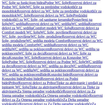
WC šolje sa funkcijom bidea
Podne WC šolje
Rezervni delovi za
Podne WC šolje
WC šolje za predzidne vodokotliće za
monoblok
Rezervni delovi za WC šolje za predzidne vodokotliće za
monoblok
WC šolje
Rezervni delovi za WC šolje
Predzidni
vodokotlići za WC šolje, od sanitarne keramike
Postavljeni na
šolju
WC sedišta
Rezervni delovi za WC sedišta
WC sedišta
Rezervni
delovi za WC sedišta
Comfort modeli WC šolja
Rezervni delovi za
Comfort modeli WC šolja
WC šolje, povišene
Rezervni delovi za
WC šolje, povišene
WC šolje, produžene
Rezervni delovi za WC
šolje, produžene
WC sedišta modela Comfort
Rezervni delovi za WC
sedišta modela Comfort
WC sedišta
Rezervni delovi za WC
sedišta
WC sedišta sa poklopcem
Rezervni delovi za WC sedišta sa
poklopcem
WC šolje za decu
Rezervni delovi za WC šolje za
decu
Konzolne WC šolje
Rezervni delovi za Konzolne WC
šolje
Podne WC šolje
Rezervni delovi za Podne WC šolje
WC sedišta
za decu
Rezervni delovi za WC sedišta za decu
WC sedišta
Rezervni
delovi za WC sedišta
WC sedišta sa poklopcem
Rezervni delovi za
WC sedišta sa poklopcem
Bidei
Konzolni bidei
Rezervni delovi za
Konzolni bidei
Podni bidei
Rezervni delovi za Podni
bidei
Pribor
Rezervni delovi za Pribor
Tipke za aktiviranje i uređaji za
ispiranje WC šolja
Tipke za aktiviranje
Rezervni delovi za Tipke za
aktiviranje
Za Sigma ugradne vodokotliće
Rezervni delovi za Za
Sigma ugradne vodokotliće
Za Omega ugradne vodokotliće
Rezervni
delovi za Za Omega ugradne vodokotliće
Za Delta ugradne
vodokotliće
Rezervni delovi za Za Delta ugradne vodokotliće
Za