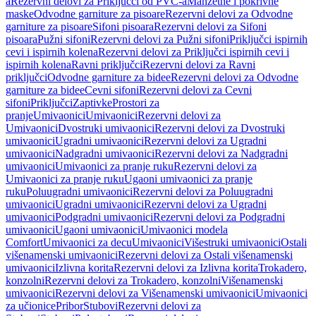
a
Rezervni delovi za Priključci od PVC-a
Manžetne i pokrivne
maske
Odvodne garniture za pisoare
Rezervni delovi za Odvodne
garniture za pisoare
Sifoni pisoara
Rezervni delovi za Sifoni
pisoara
Pužni sifoni
Rezervni delovi za Pužni sifoni
Priključci ispirnih
cevi i ispirnih kolena
Rezervni delovi za Priključci ispirnih cevi i
ispirnih kolena
Ravni priključci
Rezervni delovi za Ravni
priključci
Odvodne garniture za bidee
Rezervni delovi za Odvodne
garniture za bidee
Cevni sifoni
Rezervni delovi za Cevni
sifoni
Priključci
Zaptivke
Prostori za
pranje
Umivaonici
Umivaonici
Rezervni delovi za
Umivaonici
Dvostruki umivaonici
Rezervni delovi za Dvostruki
umivaonici
Ugradni umivaonici
Rezervni delovi za Ugradni
umivaonici
Nadgradni umivaonici
Rezervni delovi za Nadgradni
umivaonici
Umivaonici za pranje ruku
Rezervni delovi za
Umivaonici za pranje ruku
Ugaoni umivaonici za pranje
ruku
Poluugradni umivaonici
Rezervni delovi za Poluugradni
umivaonici
Ugradni umivaonici
Rezervni delovi za Ugradni
umivaonici
Podgradni umivaonici
Rezervni delovi za Podgradni
umivaonici
Ugaoni umivaonici
Umivaonici modela
Comfort
Umivaonici za decu
Umivaonici
Višestruki umivaonici
Ostali
višenamenski umivaonici
Rezervni delovi za Ostali višenamenski
umivaonici
Izlivna korita
Rezervni delovi za Izlivna korita
Trokadero,
konzolni
Rezervni delovi za Trokadero, konzolni
Višenamenski
umivaonici
Rezervni delovi za Višenamenski umivaonici
Umivaonici
za učionice
Pribor
Stubovi
Rezervni delovi za