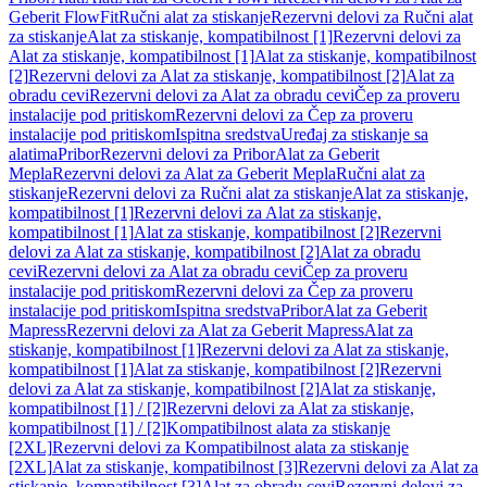
Geberit FlowFit
Ručni alat za stiskanje
Rezervni delovi za Ručni alat
za stiskanje
Alat za stiskanje, kompatibilnost [1]
Rezervni delovi za
Alat za stiskanje, kompatibilnost [1]
Alat za stiskanje, kompatibilnost
[2]
Rezervni delovi za Alat za stiskanje, kompatibilnost [2]
Alat za
obradu cevi
Rezervni delovi za Alat za obradu cevi
Čep za proveru
instalacije pod pritiskom
Rezervni delovi za Čep za proveru
instalacije pod pritiskom
Ispitna sredstva
Uređaj za stiskanje sa
alatima
Pribor
Rezervni delovi za Pribor
Alat za Geberit
Mepla
Rezervni delovi za Alat za Geberit Mepla
Ručni alat za
stiskanje
Rezervni delovi za Ručni alat za stiskanje
Alat za stiskanje,
kompatibilnost [1]
Rezervni delovi za Alat za stiskanje,
kompatibilnost [1]
Alat za stiskanje, kompatibilnost [2]
Rezervni
delovi za Alat za stiskanje, kompatibilnost [2]
Alat za obradu
cevi
Rezervni delovi za Alat za obradu cevi
Čep za proveru
instalacije pod pritiskom
Rezervni delovi za Čep za proveru
instalacije pod pritiskom
Ispitna sredstva
Pribor
Alat za Geberit
Mapress
Rezervni delovi za Alat za Geberit Mapress
Alat za
stiskanje, kompatibilnost [1]
Rezervni delovi za Alat za stiskanje,
kompatibilnost [1]
Alat za stiskanje, kompatibilnost [2]
Rezervni
delovi za Alat za stiskanje, kompatibilnost [2]
Alat za stiskanje,
kompatibilnost [1] / [2]
Rezervni delovi za Alat za stiskanje,
kompatibilnost [1] / [2]
Kompatibilnost alata za stiskanje
[2XL]
Rezervni delovi za Kompatibilnost alata za stiskanje
[2XL]
Alat za stiskanje, kompatibilnost [3]
Rezervni delovi za Alat za
stiskanje, kompatibilnost [3]
Alat za obradu cevi
Rezervni delovi za