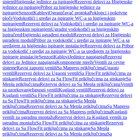
sistem
Higijenske jedinice za ispiranje
Rezervni delovi za Higijenske
jedinice za ispiranje
Pribor za higijenske jedinice za
ispiranje
Senzori
Kablovi
Ograničavač protoka
Poklopci i pokrivne
ploče
Vodokotlići i uređaj za ispiranje WC-a sa higijenskim
ispiranjem
Rezervni delovi za Vodokotlići i uređaj za ispiranje WC-a
sa higijenskim ispiranjem
Ugradni vodokotlići sa higijenskim
ispiračem
Higijenski ugrađeni moduli
Rezervni delovi za Higijenski
ugrađeni moduli
Pribor za vodokotlić i uređaj za ispiranje WC-a sa
uređajem za higijensko ispiranje instalacije
Rezervni delovi za Pribor
za vodokotlić i uređaj za ispiranje WC-a sa uređajem za higijensko
ispiranje instalacije
Senzori
Kablovi
Jedinice napajanja
Rezervni
delovi za Jedinice napajanja
Komponente mreže
Ventili za cevne
sisteme
Ravni zaporni ventili
Sa Mapress priključcima
Ugaoni
ventili
Rezervni delovi za Ugaoni ventili
Sa FlowFit priključcima za
stiskanje
Rezervni delovi za Sa FlowFit priključcima za stiskanje
Sa
Mepla priključcima
Rezervni delovi za Sa Mepla priključcima
Ventili
za uzorkovanje
Ispusni ventili
Kuglasti ventili
Rezervni delovi za
Kuglasti ventili
Sa FlowFit priključcima za stiskanje
Rezervni delovi
za Sa FlowFit priključcima za stiskanje
Sa Mepla
priključcima
Rezervni delovi za Sa Mepla priključcima
Sa Mapress
priključcima
Rezervni delovi za Sa Mapress priključcima
Kuglasti
ventili za ugradnu montažu
Rezervni delovi za Kuglasti ventili za
ugradnu montažu
Sa FlowFit priključcima za stiskanje
Rezervni
delovi za Sa FlowFit priključcima za stiskanje
Sa Mepla
priključcima
Rezervni delovi za Sa Mepla priključcima
Sa