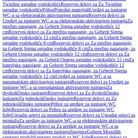
Twinline ugradne vodokotliće
Rezervni delovi za Za Twinline
ugradne vodokotliće
Pribor
Potrošni materijali
Uređaji za ispiranje
WC-a sa elektronskim aktiviranjem ispiranja
Rezervni delovi za
Uređaji za ispiranje WC-a sa elektronskim aktiviranjem ispiranja
Za
mrežno napajanje, za Geberit Sigma ugradne vodokotliće 12
cm
Rezervni delovi za Za mrežno napajanje, za Geberit Sigma
ugradne vodokotliće 12 cm
Za mrežno napajanje, za Geberit Sigma
ugradne vodokotliće 8 cm
Rezervni delovi za Za mrežno napajanje,
za Geberit Sigma ugradne vodokotliće 8 cm
Za mrežno napajanje, za
Geberit Omega ugradne vodokotliće 12 cm
Rezervni delovi za Za
mrežno napajanje, za Geberit Omega ugradne vodokotliće 12 cm
Za
baterijsko napajanje, za Geberit Sigma ugradne vodokotliće 12
cm
Rezervni delovi za Za baterijsko napajanje, za Geberit Sigma
ugradne vodokotliće 12 cm
Uređaji za ispiranje WC-a sa
pneumatskim aktiviranjem ispiranja
Rezervni delovi za Uređaji za
ispiranje WC-a sa pneumatskim aktiviranjem ispiranja
Za
dvokoličinsko ispiranje
Rezervni delovi za Za dvokoličinsko
ispiranje
Za jednokoličinsko ispiranje
Rezervni delovi za Za
jednokoličinsko ispiranje
Pribor za uređaje za ispiranje WC
šolje
Rezervni delovi za Pribor za uređaje za ispiranje WC
šolje
Ugradni setovi za montažu
Rezervni delovi za Ugradni setovi za
montažu
Za uređaje za ispiranje WC-a sa elektronskim aktiviranjem
ispiranja
Rezervni delovi za Za uređaje za ispiranje WC-a sa
elektronskim aktiviranjem ispiranja
Spojnice
Geberit Monolith
sanitarni moduli
Sanitarni moduli za WC šolje
Rezervni delovi za