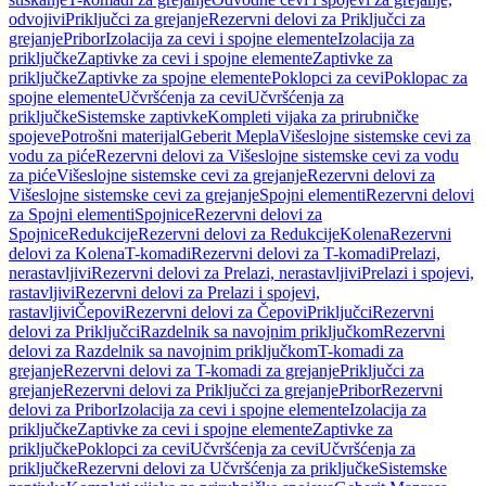
odvojivi
Priključci za grejanje
Rezervni delovi za Priključci za
grejanje
Pribor
Izolacija za cevi i spojne elemente
Izolacija za
priključke
Zaptivke za cevi i spojne elemente
Zaptivke za
priključke
Zaptivke za spojne elemente
Poklopci za cevi
Poklopac za
spojne elemente
Učvršćenja za cevi
Učvršćenja za
priključke
Sistemske zaptivke
Kompleti vijaka za prirubničke
spojeve
Potrošni materijal
Geberit Mepla
Višeslojne sistemske cevi za
vodu za piće
Rezervni delovi za Višeslojne sistemske cevi za vodu
za piće
Višeslojne sistemske cevi za grejanje
Rezervni delovi za
Višeslojne sistemske cevi za grejanje
Spojni elementi
Rezervni delovi
za Spojni elementi
Spojnice
Rezervni delovi za
Spojnice
Redukcije
Rezervni delovi za Redukcije
Kolena
Rezervni
delovi za Kolena
T-komadi
Rezervni delovi za T-komadi
Prelazi,
nerastavljivi
Rezervni delovi za Prelazi, nerastavljivi
Prelazi i spojevi,
rastavljivi
Rezervni delovi za Prelazi i spojevi,
rastavljivi
Čepovi
Rezervni delovi za Čepovi
Priključci
Rezervni
delovi za Priključci
Razdelnik sa navojnim priključkom
Rezervni
delovi za Razdelnik sa navojnim priključkom
T-komadi za
grejanje
Rezervni delovi za T-komadi za grejanje
Priključci za
grejanje
Rezervni delovi za Priključci za grejanje
Pribor
Rezervni
delovi za Pribor
Izolacija za cevi i spojne elemente
Izolacija za
priključke
Zaptivke za cevi i spojne elemente
Zaptivke za
priključke
Poklopci za cevi
Učvršćenja za cevi
Učvršćenja za
priključke
Rezervni delovi za Učvršćenja za priključke
Sistemske