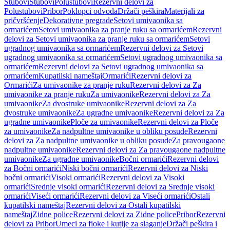
Stubovi
Stubovi
Polustubovi
Rezervni delovi za
Polustubovi
Pribor
Poklopci odvoda
Držači peškira
Materijali za
pričvršćenje
Dekorativne pregrade
Setovi umivaonika sa
ormarićem
Setovi umivaonika za pranje ruku sa ormarićem
Rezervni
delovi za Setovi umivaonika za pranje ruku sa ormarićem
Setovi
ugradnog umivaonika sa ormarićem
Rezervni delovi za Setovi
ugradnog umivaonika sa ormarićem
Setovi ugradnog umivaonika sa
ormarićem
Rezervni delovi za Setovi ugradnog umivaonika sa
ormarićem
Kupatilski nameštaj
Ormarići
Rezervni delovi za
Ormarići
Za umivaonike za pranje ruku
Rezervni delovi za Za
umivaonike za pranje ruku
Za umivaonike
Rezervni delovi za Za
umivaonike
Za dvostruke umivaonike
Rezervni delovi za Za
dvostruke umivaonike
Za ugradne umivaonike
Rezervni delovi za Za
ugradne umivaonike
Ploče za umivaonike
Rezervni delovi za Ploče
za umivaonike
Za nadpultne umivaonike u obliku posude
Rezervni
delovi za Za nadpultne umivaonike u obliku posude
Za pravougaone
nadpultne umivaonike
Rezervni delovi za Za pravougaone nadpultne
umivaonike
Za ugradne umivaonike
Bočni ormarići
Rezervni delovi
za Bočni ormarići
Niski bočni ormarići
Rezervni delovi za Niski
bočni ormarići
Visoki ormarići
Rezervni delovi za Visoki
ormarići
Srednje visoki ormarići
Rezervni delovi za Srednje visoki
ormarići
Viseći ormarići
Rezervni delovi za Viseći ormarići
Ostali
kupatilski nameštaj
Rezervni delovi za Ostali kupatilski
nameštaj
Zidne police
Rezervni delovi za Zidne police
Pribor
Rezervni
delovi za Pribor
Umeci za fioke i kutije za slaganje
Držači peškira i