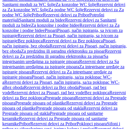
Sanitarni moduli za WC šolje
Za konzolne WC šolje
Rezervni delovi
za Za konzolne WC šolje
Za podne WC šolje
Rezervni delovi za Za
podne WC šolje
Pribor
Rezervni delovi za Pribor
Potrošni
materijali
Sanitarni moduli za bidee
Rezervni delovi za Sanitarni
moduli za bidee
Za konzolne i podne bidee
Rezervni delovi za Za
konzolne i podne bidee
Pisoari
Pisoari, način ispiranja, sa ivicom za
ispiranje
Rezervni delovi za Pisoari, način ispiranja, sa ivicom za
ispiranje
Bez poklopca
Rezervni delovi za Bez poklopca
Pisoari,
način ispiranja, bez oboda
Rezervni delovi za Pisoari, način ispiranja,
bez oboda
Za predzidnu ili ugradnu elektroniku za pisoar
Rezervni
delovi za Za predzidnu ili ugradnu elektroniku za pisoar
Sa
integrisanim uređajima za ispiranje pisoara
Rezervni delovi za Sa
integrisanim uređajima za ispiranje pisoara
Za integrisane uređaje za
ispiranje pisoara
Rezervni delovi za Za integrisane uređaje za
ispiranje pisoara
Pisoari, način ispiranja, sa/za poklopac WC-
a
Rezervni delovi za Pisoari, način ispiranja, sa/za poklopac WC-
a
Bez oboda
Rezervni delovi za Bez oboda
Pisoari, rad bez
vode
Rezervni delovi za Pisoari, rad bez vode
Bez poklopca
Rezervni
delovi za Bez poklopca
Pregrade pisoara
Rezervni delovi za Pregrade
pisoara
Pregrade pisoara od plastike
Rezervni delovi za Pregrade
pisoara od plastike
Pregrade pisoara od stakla
Rezervni delovi za
Pregrade pisoara od stakla
Pregrade pisoara od sanitarne
keramike
Rezervni delovi za Pregrade pisoara od sanitarne
keramike
Pribor
Rezervni delovi za Pribor
Poklopci pisoara
Sifoni i
pribor za sifone
Ispirne cevi, ispirna kolena i prelazi
Rezervni delovi