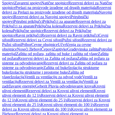
Spojevi
Zavareni spojevi
Natične spojnice
Rezervni delovi za Natične
spojnice
Prelazi na proizvode izrađene od drugih materijala
Rezervni
delovi za Prelazi na proizvode izrađene od drugih materijala
Navojni
spojevi
Rezervni delovi za Navojni spojevi
Prirubnički
spojevi
Prirubni priključci
Priključci za aparate
Rezervni delovi za
Priključci za aparate
Priključna kolena
Rezervni delovi za Priključna
kolena
Priključne spojnice
Rezervni delovi za Priključne
spojnice
Ravni priključci
Rezervni delovi za Ravni priključci
Cevni
sifoni
Rezervni delovi za Cevni sifoni
Pužni sifoni
Rezervni delovi za
Pužni sifoni
Pribor
Cevne obujmice
Učvršćenja za cevne
obujmice
Noseći žlebovi
Čepovi
Zaptivke
Građevinska zaštita
Potrošni
materijal
Zaštita od požara, zaštita od buke i zaštita od vlage
Zaštita
od požara
Rezervni delovi za Zaštita od požara
Zaštita od požara za
sisteme za odvodnjavanje
Rezervni delovi za Zaštita od požara za
sisteme za odvodnjavanje
Zaštita od buke
Izolacija strukturne
buke
Izolacija strukturne i prostorne buke
Zaštita od
vlage
Izolacija
Ventili za ventilaciju za odvod vode
Ventili za
ventilaciju
Rezervni delovi za Ventili za ventilaciju
Ventili za
zadržavanje energije
Geberit Pluvia odvodnjavanje krova
Krovni
ulivni elementi
Rezervni delovi za Krovni ulivni elementi
Krovni
ulivni elementi do 12 l/s
Rezervni delovi za Krovni ulivni elementi
do 12 l/s
Krovni ulivni elementi do 25 l/s
Rezervni delovi za Krovni
ulivni elementi do 25 l/s
Krovni ulivni elementi do 100 l/s
Rezervni
delovi za Krovni ulivni elementi do 100 l/s
Krovni ulivni elementi za
žljebove
Rezervni delovi za Krovni ulivni elementi za