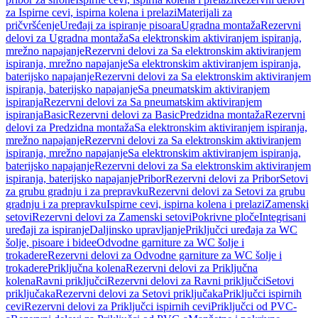
za Ispirne cevi, ispirna kolena i prelazi
Materijali za
pričvršćenje
Uređaji za ispiranje pisoara
Ugradna montaža
Rezervni
delovi za Ugradna montaža
Sa elektronskim aktiviranjem ispiranja,
mrežno napajanje
Rezervni delovi za Sa elektronskim aktiviranjem
ispiranja, mrežno napajanje
Sa elektronskim aktiviranjem ispiranja,
baterijsko napajanje
Rezervni delovi za Sa elektronskim aktiviranjem
ispiranja, baterijsko napajanje
Sa pneumatskim aktiviranjem
ispiranja
Rezervni delovi za Sa pneumatskim aktiviranjem
ispiranja
Basic
Rezervni delovi za Basic
Predzidna montaža
Rezervni
delovi za Predzidna montaža
Sa elektronskim aktiviranjem ispiranja,
mrežno napajanje
Rezervni delovi za Sa elektronskim aktiviranjem
ispiranja, mrežno napajanje
Sa elektronskim aktiviranjem ispiranja,
baterijsko napajanje
Rezervni delovi za Sa elektronskim aktiviranjem
ispiranja, baterijsko napajanje
Pribor
Rezervni delovi za Pribor
Setovi
za grubu gradnju i za prepravku
Rezervni delovi za Setovi za grubu
gradnju i za prepravku
Ispirne cevi, ispirna kolena i prelazi
Zamenski
setovi
Rezervni delovi za Zamenski setovi
Pokrivne ploče
Integrisani
uređaji za ispiranje
Daljinsko upravljanje
Priključci uređaja za WC
šolje, pisoare i bidee
Odvodne garniture za WC šolje i
trokadere
Rezervni delovi za Odvodne garniture za WC šolje i
trokadere
Priključna kolena
Rezervni delovi za Priključna
kolena
Ravni priključci
Rezervni delovi za Ravni priključci
Setovi
priključaka
Rezervni delovi za Setovi priključaka
Priključci ispirnih
cevi
Rezervni delovi za Priključci ispirnih cevi
Priključci od PVC-