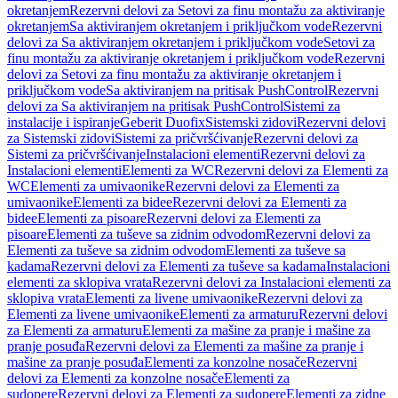
okretanjem
Rezervni delovi za Setovi za finu montažu za aktiviranje
okretanjem
Sa aktiviranjem okretanjem i priključkom vode
Rezervni
delovi za Sa aktiviranjem okretanjem i priključkom vode
Setovi za
finu montažu za aktiviranje okretanjem i priključkom vode
Rezervni
delovi za Setovi za finu montažu za aktiviranje okretanjem i
priključkom vode
Sa aktiviranjem na pritisak PushControl
Rezervni
delovi za Sa aktiviranjem na pritisak PushControl
Sistemi za
instalacije i ispiranje
Geberit Duofix
Sistemski zidovi
Rezervni delovi
za Sistemski zidovi
Sistemi za pričvršćivanje
Rezervni delovi za
Sistemi za pričvršćivanje
Instalacioni elementi
Rezervni delovi za
Instalacioni elementi
Elementi za WC
Rezervni delovi za Elementi za
WC
Elementi za umivaonike
Rezervni delovi za Elementi za
umivaonike
Elementi za bidee
Rezervni delovi za Elementi za
bidee
Elementi za pisoare
Rezervni delovi za Elementi za
pisoare
Elementi za tuševe sa zidnim odvodom
Rezervni delovi za
Elementi za tuševe sa zidnim odvodom
Elementi za tuševe sa
kadama
Rezervni delovi za Elementi za tuševe sa kadama
Instalacioni
elementi za sklopiva vrata
Rezervni delovi za Instalacioni elementi za
sklopiva vrata
Elementi za livene umivaonike
Rezervni delovi za
Elementi za livene umivaonike
Elementi za armaturu
Rezervni delovi
za Elementi za armaturu
Elementi za mašine za pranje i mašine za
pranje posuđa
Rezervni delovi za Elementi za mašine za pranje i
mašine za pranje posuđa
Elementi za konzolne nosače
Rezervni
delovi za Elementi za konzolne nosače
Elementi za
sudopere
Rezervni delovi za Elementi za sudopere
Elementi za zidne