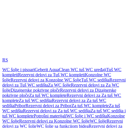
RS
WC šolje i pisoari
Geberit AquaClean WC tuš WC uređaji
Tuš WC
kompleti
Rezervni delovi za Tuš WC kompleti
Konzolne WC
šolje
Rezervni delovi za Konzolne WC šolje
Tuš WC sedišta
Rezervni
delovi za Tuš WC sedišta
Za WC šolje
Rezervni delovi za Za WC
šolje
Dizajnerske pokrivne ploče
Rezervni delovi za Dizajnerske
pokrivne ploče
Za tuš WC komplete
Rezervni delovi za Za tuš WC
komplete
Za tuš WC sedišta
Rezervni delovi za Za tuš WC
sedišta
Pribor
Rezervni delovi za Pribor
Za tuš WC komplete
Za tuš
WC sedišta
Rezervni delovi za Za tuš WC sedišta
Za tuš WC sedišta i
tuš WC komplete
Potrošni materijali
WC šolje i WC sedišta
Konzolne
WC šolje
Rezervni delovi za Konzolne WC šolje
WC šolje
Rezervni
delovi za WC šolje
WC šolje sa funkcijom bidea
Rezervni delovi za