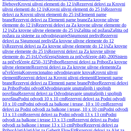
žljebove
Krovni ulivni elementi do 12 l/s
Rezervni delovi za Krovni
ulivni elementi do 12 l/s
Krovni ulivni elementi do 25 l/s
Rezervni
delovi za Krovni ulivni elementi do 25 l/s
Elementi parne
brane
Rezervni delovi za Elementi parne brane
Za krovne ulivne
elemente do 12 l/s
Rezervni delovi za Za krovne ulivne elemente do
12 l/s
Za krovne ulivne elemente do 25 l/s
Zaštita od požara
Zaštita od
požara za sisteme za odvodnjavanje
Sigurnosni prelivi
Rezervni
delovi za Sigurnosni prelivi
Za krovne ulivne elemente do 12
l/s
Rezervni delovi za Za krovne ulivne elemente do 12 l/s
Za krovne
ulivne elemente do 25 l/s
Rezervni delovi za Za krovne ulivne
elemente do 25 l/s
Učvršćenja
Sistem za pričvršćenje d40–200
Sistem
za pričvršćenje d250–315
Pribor
Rezervni delovi za Pribor
Za krovne
ulivne elemente
Rezervni delovi za Za krovne ulivne elemente
Za
učvršćenja
Konvencionalno odvodnjavanje krova
Krovni ulivni
elementi
Rezervni delovi za Krovni ulivni elementi
Elementi parne
brane
Rezervni delovi za Elementi parne brane
Pribor
Rezervni delovi
za Pribor
Podni odvod
Odvodnjavanje unutrašnjih i spoljnih
površina
Rezervni delovi za Odvodnjavanje unutrašnjih i spoljnih
površina
Podni odvodi 10 x 10 cm
Rezervni delovi za Podni odvodi
10 x 10 cm
Podni odvodi za balkone i terase, 10 x 10 cm
Rezervni
delovi za Podni odvodi za balkone i terase, 10 x 10 cm
Podni odvodi
13 x 13 cm
Rezervni delovi za Podni odvodi 13 x 13 cm
Podni
odvodi za balkone i terase 13 x 13 cm
Rezervni delovi za Podni
odvodi za balkone i terase 13 x 13 cm
Pribor
Rezervni delovi za
Pribor
Alati
Alati
Alat za Geberit FlowFit
Rezervni delovi za Alat za