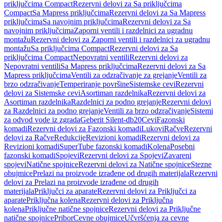
priključcima Compact
Rezervni delovi za Sa priključcima
Compact
Sa Mapress priključcima
Rezervni delovi za Sa Mapress
priključcima
Sa navojnim priključcima
Rezervni delovi za Sa
navojnim priključcima
Zaporni ventili i razdelnici za ugradnu
montažu
Rezervni delovi za Zaporni ventili i razdelnici za ugradnu
montažu
Sa priključcima Compact
Rezervni delovi za Sa
priključcima Compact
Nepovratni ventili
Rezervni delovi za
Nepovratni ventili
Sa Mapress priključcima
Rezervni delovi za Sa
Mapress priključcima
Ventili za odzračivanje za grejanje
Ventili za
brzo odzračivanje
Temperiranje površine
Sistemske cevi
Rezervni
delovi za Sistemske cevi
Asortiman razdelnika
Rezervni delovi za
Asortiman razdelnika
Razdelnici za podno grejanje
Rezervni delovi
za Razdelnici za podno grejanje
Ventili za brzo odzračivanje
Sistemi
za odvod vode iz zgrada
Geberit Silent-db20
Cevi
Fazonski
komadi
Rezervni delovi za Fazonski komadi
Lukovi
Račve
Rezervni
delovi za Račve
Redukcije
Revizioni komadi
Rezervni delovi za
Revizioni komadi
SuperTube fazonski komadi
Kolena
Posebni
fazonski komadi
Spojevi
Rezervni delovi za Spojevi
Zavareni
spojevi
Natične spojnice
Rezervni delovi za Natične spojnice
Stezne
obujmice
Prelazi na proizvode izrađene od drugih materijala
Rezervni
delovi za Prelazi na proizvode izrađene od drugih
materijala
Priključci za aparate
Rezervni delovi za Priključci za
aparate
Priključna kolena
Rezervni delovi za Priključna
kolena
Priključne natične spojnice
Rezervni delovi za Priključne
natične spojnice
Pribor
Cevne obujmice
Učvršćenja za cevne