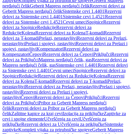
zaptivke
Kompleti vijaka za prirubničke spojeve
Geberit Mapress
nerđajući čelik
Geberit Mapress nerđajući čelik
Rezervni delovi za
Geberit Mapress nerđajući čelik
Sistemske cevi 1.4401
Rezervni
delovi za Sistemske cevi 1.4401
Sistemske cevi 1.4521
Rezervni
delovi za Sistemske cevi 1.4521
Cevni umeci
Spojnice
Rezervni
delovi za Spojnice
Redukcije
Rezervni delovi za
Redukcije
Kolena
Rezervni delovi za Kolena
T-komadi
Rezervni
delovi za T-komadi
Prelazi, nerastavljivi
Rezervni delovi za Prelazi,
nerastavljivi
Prelazi i spojevi, rastavljivi
Rezervni delovi za Prelazi i
spojevi, rastavljivi
Kompenzatori
Rezervni delovi za
Kompenzatori
Čepovi
Rezervni delovi za Čepovi
Priključci
Rezervni
delovi za Priključci
Mapress nerđajući čelik, gas
Rezervni delovi za
Mapress nerđajući čelik, gas
Sistemske cevi 1.4401
Rezervni delovi
za Sistemske cevi 1.4401
Cevni umeci
Spojnice
Rezervni delovi za
Spojnice
Redukcije
Rezervni delovi za Redukcije
Kolena
Rezervni
delovi za Kolena
T-komadi
Rezervni delovi za T-komadi
Prelazi,
nerastavljivi
Rezervni delovi za Prelazi, nerastavljivi
Prelazi i spojevi,
rastavljivi
Rezervni delovi za Prelazi i spojevi,
rastavljivi
Čepovi
Rezervni delovi za Čepovi
Priključci
Rezervni
delovi za Priključci
Pribor za Geberit Mapress nerđajući
čelik
Rezervni delovi za Pribor za Geberit Mapress nerđajući
čelik
Zaštitne kapice za kraj cevi
Izolacija za priključke
Zaptivke za
cevi i spojne elemente
Učvršćenja za cevi
Učvršćenja za
priključke
Rezervni delovi za Učvršćenja za priključke
Sistemske
zaptivke
Kompleti vijaka za prirubničke spojeve
Geberit Mapress