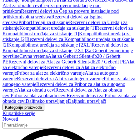
Alat za obradu cevi
Čep za proveru instalacije pod
pritiskom
Rezervni delovi za Čep za proveru instalacije pod
pritiskom
Ispitna sredstva
Rezervni delovi za Ispitna
sredstva
Pribor
Uređaji za stiskanje
Rezervni delovi za Uređaji za
stiskanje
Kompatibilnost uređaja za stiskanje [1]
Rezervni delovi za
Kompatibilnost uređaja za stiskanje [1]
Kompatibilnost uređaja za
stiskanje [2]
Rezervni delovi za Kompatibilnost uređaja za stiskanje
[2]
Kompatibilnost uređaja za stiskanje [2XL]
Rezervni delovi za
Kompatibilnost uređaja za stiskanje [2XL]
Za Geberit temperiranje
površine
Cevna vretena
Alat za Geberit Silent-db20 / Geberit
PE
Rezervni delovi za Alat za Geberit Silent-db20 / Geberit PE
Alat
za električno varenje
Rezervni delovi za Alat za električno
varenje
Pribor za alat za električno varenje
Alat za autogeno
varenje
Rezervni delovi za Alat za autogeno varenje
Pribor za alat za
autogeno varenje
Rezervni delovi za Pribor za alat za autogeno
varenje
Alat za obradu cevi
Rezervni delovi za Alat za obradu
cevi
Pribor za alat za obradu cevi
Rezervni delovi za Pribor za alat za
obradu cevi
Daljinsko upravljanje
Daljinski upravljači
Kategorije proizvoda
Kupatilske serije
Novosti