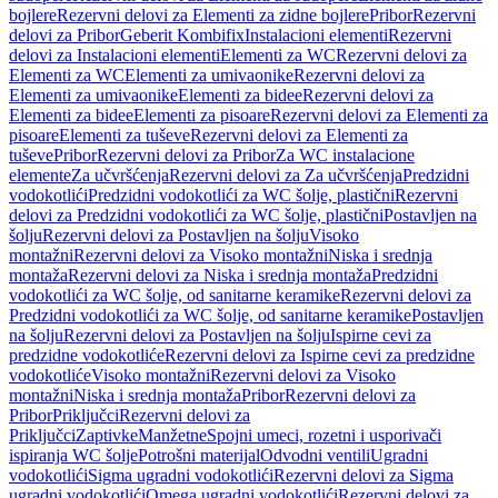
bojlere
Rezervni delovi za Elementi za zidne bojlere
Pribor
Rezervni
delovi za Pribor
Geberit Kombifix
Instalacioni elementi
Rezervni
delovi za Instalacioni elementi
Elementi za WC
Rezervni delovi za
Elementi za WC
Elementi za umivaonike
Rezervni delovi za
Elementi za umivaonike
Elementi za bidee
Rezervni delovi za
Elementi za bidee
Elementi za pisoare
Rezervni delovi za Elementi za
pisoare
Elementi za tuševe
Rezervni delovi za Elementi za
tuševe
Pribor
Rezervni delovi za Pribor
Za WC instalacione
elemente
Za učvršćenja
Rezervni delovi za Za učvršćenja
Predzidni
vodokotlići
Predzidni vodokotlići za WC šolje, plastični
Rezervni
delovi za Predzidni vodokotlići za WC šolje, plastični
Postavljen na
šolju
Rezervni delovi za Postavljen na šolju
Visoko
montažni
Rezervni delovi za Visoko montažni
Niska i srednja
montaža
Rezervni delovi za Niska i srednja montaža
Predzidni
vodokotlići za WC šolje, od sanitarne keramike
Rezervni delovi za
Predzidni vodokotlići za WC šolje, od sanitarne keramike
Postavljen
na šolju
Rezervni delovi za Postavljen na šolju
Ispirne cevi za
predzidne vodokotliće
Rezervni delovi za Ispirne cevi za predzidne
vodokotliće
Visoko montažni
Rezervni delovi za Visoko
montažni
Niska i srednja montaža
Pribor
Rezervni delovi za
Pribor
Priključci
Rezervni delovi za
Priključci
Zaptivke
Manžetne
Spojni umeci, rozetni i usporivači
ispiranja WC šolje
Potrošni materijal
Odvodni ventili
Ugradni
vodokotlići
Sigma ugradni vodokotlići
Rezervni delovi za Sigma
ugradni vodokotlići
Omega ugradni vodokotlići
Rezervni delovi za