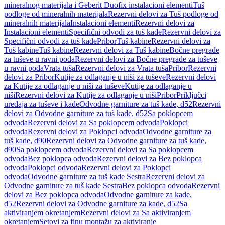
mineralnog materijala i Geberit Duofix instalacioni elementi
Tuš
podloge od mineralnih materijala
Rezervni delovi za Tuš podloge od
mineralnih materijala
Instalacioni elementi
Rezervni delovi za
Instalacioni elementi
Specifični odvodi za tuš kade
Rezervni delovi za
Specifični odvodi za tuš kade
Pribor
Tuš kabine
Rezervni delovi za
Tuš kabine
Tuš kabine
Rezervni delovi za Tuš kabine
Bočne pregrade
za tuševe u ravni poda
Rezervni delovi za Bočne pregrade za tuševe
u ravni poda
Vrata tuša
Rezervni delovi za Vrata tuša
Pribor
Rezervni
delovi za Pribor
Kutije za odlaganje u niši za tuševe
Rezervni delovi
za Kutije za odlaganje u niši za tuševe
Kutije za odlaganje u
niši
Rezervni delovi za Kutije za odlaganje u niši
Pribor
Priključci
uređaja za tuševe i kade
Odvodne garniture za tuš kade, d52
Rezervni
delovi za Odvodne garniture za tuš kade, d52
Sa poklopcem
odvoda
Rezervni delovi za Sa poklopcem odvoda
Poklopci
odvoda
Rezervni delovi za Poklopci odvoda
Odvodne garniture za
tuš kade, d90
Rezervni delovi za Odvodne garniture za tuš kade,
d90
Sa poklopcem odvoda
Rezervni delovi za Sa poklopcem
odvoda
Bez poklopca odvoda
Rezervni delovi za Bez poklopca
odvoda
Poklopci odvoda
Rezervni delovi za Poklopci
odvoda
Odvodne garniture za tuš kade Sestra
Rezervni delovi za
Odvodne garniture za tuš kade Sestra
Bez poklopca odvoda
Rezervni
delovi za Bez poklopca odvoda
Odvodne garniture za kade,
d52
Rezervni delovi za Odvodne garniture za kade, d52
Sa
aktiviranjem okretanjem
Rezervni delovi za Sa aktiviranjem
okretanjem
Setovi za finu montažu za aktiviranje