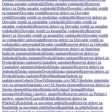
Omega ugradni vodokotlići
Delta ugradni vodokotlići
Rezervni
delovi za Delta ugradni vodokotlići
Pribor
Dovodni i odvodni ventili
za ispiranje
Dovodni ventili
Rezervni delovi za Dovodni
ventili
Dovodni ventili za predzidne vodokotliće
Rezervni delovi za
Dovodni ventili za predzidne vodokotliće
Dovodni ventili za
ugradne vodokotliće
Rezervni delovi za Dovodni ventili za ugradne
vodokotliće
Dovodni ventili za keramičke vodokotliće
Rezervni
delovi za Dovodni ventili za keramičke vodokotliće
Dovodni ventili
za vodokotliće univerzalni
Rezervni delovi za Dovodni ventili za
vodokotliće univerzalni
Odvodni ventili
Rezervni delovi za Odvodni
ventili
Start/stop funkcija ispiranja
Rezervni delovi za Start/stop
funkcija ispiranja
Jednokoličinsko ispiranje
Rezervni delovi za
Jednokoličinsko ispiranje
Dvokoličinsko ispiranje
Rezervni delovi za
Dvokoličinsko ispiranje
Unutrašnje garniture
Rezervni delovi za
Unutrašnje garniture
Jednokoličinsko ispiranje
Rezervni delovi za
Jednokoličinsko ispiranje
Dvokoličinsko ispiranje
Rezervni delovi za
Dvokoličinsko ispiranje
Pribor
Membrane
Sistemi za
snabdevanje
Geberit FlowFit
Sistemske cevi ML
Višeslojne sistemske
cevi za grejanje
Sistemske cevi SL
Spojni elementi
Rezervni delovi za
Spojni elementi
Spojnice
Redukcije
Kolana
T-komadi
Prelazi,
nerastavljivi
Prelazi i spojevi, rastavljivi
Rezervni delovi za Prelazi i
spojevi, rastavljivi
Čepovi
Priključci
Rezervni delovi za
Priključci
Razdelnik sa navojnim priključkom
Rezervni delovi za
Razdelnik sa navojnim priključkom
Razdelnik sa priključkom za
stiskanje
T-komadi za grejanje
Odvodne cevi i spojevi za grejanje,