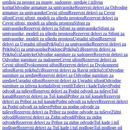
uređaja za prostor za pranje, sudopere, uređaje i izlivna
korita
Odvodne armature za umivaonike
Rezervni delovi za Odvodne
armature za umivaonike
Cevni sifoni
Rezervni delovi za Cevni
sifoni
Cevni sifoni, modeli za uštedu prostora
Rezervni delovi za
Cevni sifoni, modeli za uštedu prostora
Sifoni za
umivaonike
Rezervni delovi za Sifoni za umivaonike
Sifoni za
umivaonike, modeli za uštedu prostora
Rezervni delovi za Sifoni za
umivaonike, modeli za uštedu prostora
Ugradni sifoni
Rezervni
delovi za Ugradni sifoni
Priključci za umivaonike
Rezervni delovi za
Priključci za umivaonike
Poklopci
Priključci
Rezervni delovi za
Priključci
Zaptivke
Odvodne garniture za sudopere
Rezervni delovi za
Odvodne garniture za sudopere
Cevni sifoni
Rezervni delovi za
Cevni sifoni
Dvokomorni sifoni
Rezervni delovi za Dvokomorni
sifoni
Ravni priključci
Rezervni delovi za Ravni priključci
Odvodne
garniture za uređaje
Rezervni delovi za Odvodne garniture za
uređaje
Ugradni sifoni
Rezervni delovi za Ugradni sifoni
Odvodne
garniture za izlivna korita
Izlivni ventili
Tuševi i kade
Tuševi
Podni
odvodi za tuševe
Rezervni delovi za Podni odvodi za tuševe
Tuš
kanali
Rezervni delovi za Tuš kanali
Pribor za tuš kanale
Rezervni
delovi za Pribor za tuš kanale
Podni odvodi za tuševe
Rezervni delovi
za Podni odvodi za tuševe
Pribor za podne odvode za
tuševe
Rezervni delovi za Pribor za podne odvode za tuševe
Zidni
odvodi
Rezervni delovi za Zidni odvodi
Pribor za zidne
odvode
Rezervni delovi za Pribor za zidne odvode
Tuš kade i tuš
podloge
Rezervni delovi za Tuš kade i tuš podloge
Tuš podloge od