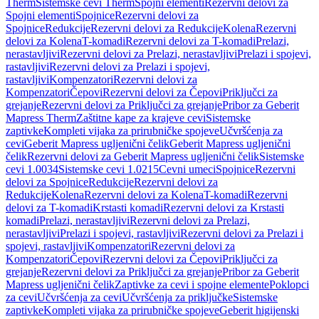
Therm
Sistemske cevi Therm
Spojni elementi
Rezervni delovi za
Spojni elementi
Spojnice
Rezervni delovi za
Spojnice
Redukcije
Rezervni delovi za Redukcije
Kolena
Rezervni
delovi za Kolena
T-komadi
Rezervni delovi za T-komadi
Prelazi,
nerastavljivi
Rezervni delovi za Prelazi, nerastavljivi
Prelazi i spojevi,
rastavljivi
Rezervni delovi za Prelazi i spojevi,
rastavljivi
Kompenzatori
Rezervni delovi za
Kompenzatori
Čepovi
Rezervni delovi za Čepovi
Priključci za
grejanje
Rezervni delovi za Priključci za grejanje
Pribor za Geberit
Mapress Therm
Zaštitne kape za krajeve cevi
Sistemske
zaptivke
Kompleti vijaka za prirubničke spojeve
Učvršćenja za
cevi
Geberit Mapress ugljenični čelik
Geberit Mapress ugljenični
čelik
Rezervni delovi za Geberit Mapress ugljenični čelik
Sistemske
cevi 1.0034
Sistemske cevi 1.0215
Cevni umeci
Spojnice
Rezervni
delovi za Spojnice
Redukcije
Rezervni delovi za
Redukcije
Kolena
Rezervni delovi za Kolena
T-komadi
Rezervni
delovi za T-komadi
Krstasti komadi
Rezervni delovi za Krstasti
komadi
Prelazi, nerastavljivi
Rezervni delovi za Prelazi,
nerastavljivi
Prelazi i spojevi, rastavljivi
Rezervni delovi za Prelazi i
spojevi, rastavljivi
Kompenzatori
Rezervni delovi za
Kompenzatori
Čepovi
Rezervni delovi za Čepovi
Priključci za
grejanje
Rezervni delovi za Priključci za grejanje
Pribor za Geberit
Mapress ugljenični čelik
Zaptivke za cevi i spojne elemente
Poklopci
za cevi
Učvršćenja za cevi
Učvršćenja za priključke
Sistemske
zaptivke
Kompleti vijaka za prirubničke spojeve
Geberit higijenski