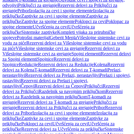
odvojivi
Priključci za grejanje
Rezervni delovi za Priključci za
grejanje
Pribor
Izolacija za cevi i spojne elemente
Izolacija za
priključke
Zaptivke za cevi i spojne elemente
Zaptivke za
priključke
Zaptivke za spojne elemente
Poklopci za cevi
Poklopac za
spojne elemente
Učvršćenja za cevi
Učvršćenja za
priključke
Sistemske zaptivke
Kompleti vijaka za prirubničke
spojeve
Potrošni materijal
Geberit Mepla
Višeslojne sistemske cevi za
vodu za piće
Rezervni delovi za Višeslojne sistemske cevi za vodu
za piće
Višeslojne sistemske cevi za grejanje
Rezervni delovi za
Višeslojne sistemske cevi za grejanje
Spojni elementi
Rezervni delovi
za Spojni elementi
Spojnice
Rezervni delovi za
Spojnice
Redukcije
Rezervni delovi za Redukcije
Kolena
Rezervni
delovi za Kolena
T-komadi
Rezervni delovi za T-komadi
Prelazi,
nerastavljivi
Rezervni delovi za Prelazi, nerastavljivi
Prelazi i spojevi,
rastavljivi
Rezervni delovi za Prelazi i spojevi,
rastavljivi
Čepovi
Rezervni delovi za Čepovi
Priključci
Rezervni
delovi za Priključci
Razdelnik sa navojnim priključkom
Rezervni
delovi za Razdelnik sa navojnim priključkom
T-komadi za
grejanje
Rezervni delovi za T-komadi za grejanje
Priključci za
grejanje
Rezervni delovi za Priključci za grejanje
Pribor
Rezervni
delovi za Pribor
Izolacija za cevi i spojne elemente
Izolacija za
priključke
Zaptivke za cevi i spojne elemente
Zaptivke za
priključke
Poklopci za cevi
Učvršćenja za cevi
Učvršćenja za
priključke
Rezervni delovi za Učvršćenja za priključke
Sistemske