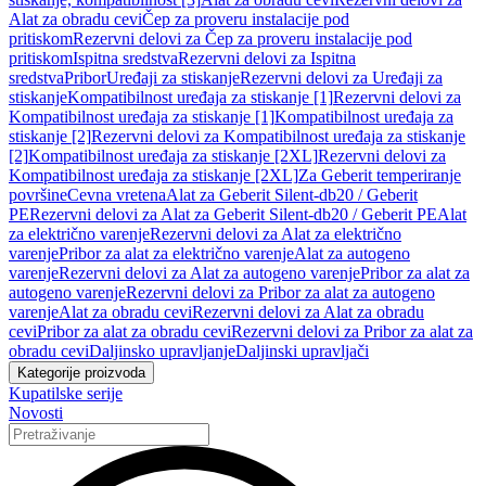
Alat za obradu cevi
Čep za proveru instalacije pod
pritiskom
Rezervni delovi za Čep za proveru instalacije pod
pritiskom
Ispitna sredstva
Rezervni delovi za Ispitna
sredstva
Pribor
Uređaji za stiskanje
Rezervni delovi za Uređaji za
stiskanje
Kompatibilnost uređaja za stiskanje [1]
Rezervni delovi za
Kompatibilnost uređaja za stiskanje [1]
Kompatibilnost uređaja za
stiskanje [2]
Rezervni delovi za Kompatibilnost uređaja za stiskanje
[2]
Kompatibilnost uređaja za stiskanje [2XL]
Rezervni delovi za
Kompatibilnost uređaja za stiskanje [2XL]
Za Geberit temperiranje
površine
Cevna vretena
Alat za Geberit Silent-db20 / Geberit
PE
Rezervni delovi za Alat za Geberit Silent-db20 / Geberit PE
Alat
za električno varenje
Rezervni delovi za Alat za električno
varenje
Pribor za alat za električno varenje
Alat za autogeno
varenje
Rezervni delovi za Alat za autogeno varenje
Pribor za alat za
autogeno varenje
Rezervni delovi za Pribor za alat za autogeno
varenje
Alat za obradu cevi
Rezervni delovi za Alat za obradu
cevi
Pribor za alat za obradu cevi
Rezervni delovi za Pribor za alat za
obradu cevi
Daljinsko upravljanje
Daljinski upravljači
Kategorije proizvoda
Kupatilske serije
Novosti