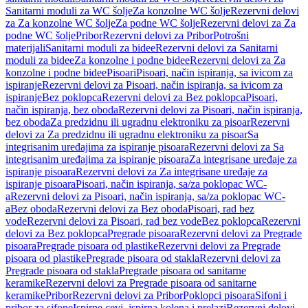
Sanitarni moduli za WC šolje
Za konzolne WC šolje
Rezervni delovi
za Za konzolne WC šolje
Za podne WC šolje
Rezervni delovi za Za
podne WC šolje
Pribor
Rezervni delovi za Pribor
Potrošni
materijali
Sanitarni moduli za bidee
Rezervni delovi za Sanitarni
moduli za bidee
Za konzolne i podne bidee
Rezervni delovi za Za
konzolne i podne bidee
Pisoari
Pisoari, način ispiranja, sa ivicom za
ispiranje
Rezervni delovi za Pisoari, način ispiranja, sa ivicom za
ispiranje
Bez poklopca
Rezervni delovi za Bez poklopca
Pisoari,
način ispiranja, bez oboda
Rezervni delovi za Pisoari, način ispiranja,
bez oboda
Za predzidnu ili ugradnu elektroniku za pisoar
Rezervni
delovi za Za predzidnu ili ugradnu elektroniku za pisoar
Sa
integrisanim uređajima za ispiranje pisoara
Rezervni delovi za Sa
integrisanim uređajima za ispiranje pisoara
Za integrisane uređaje za
ispiranje pisoara
Rezervni delovi za Za integrisane uređaje za
ispiranje pisoara
Pisoari, način ispiranja, sa/za poklopac WC-
a
Rezervni delovi za Pisoari, način ispiranja, sa/za poklopac WC-
a
Bez oboda
Rezervni delovi za Bez oboda
Pisoari, rad bez
vode
Rezervni delovi za Pisoari, rad bez vode
Bez poklopca
Rezervni
delovi za Bez poklopca
Pregrade pisoara
Rezervni delovi za Pregrade
pisoara
Pregrade pisoara od plastike
Rezervni delovi za Pregrade
pisoara od plastike
Pregrade pisoara od stakla
Rezervni delovi za
Pregrade pisoara od stakla
Pregrade pisoara od sanitarne
keramike
Rezervni delovi za Pregrade pisoara od sanitarne
keramike
Pribor
Rezervni delovi za Pribor
Poklopci pisoara
Sifoni i
pribor za sifone
Ispirne cevi, ispirna kolena i prelazi
Rezervni delovi