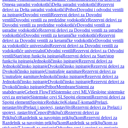
Omega ugradni vodokotlići
Delta ugradni vodokotlići
Rezervni
delovi za Delta ugradni vodokotlići
Pribor
Dovodni i odvodni ventili
za ispiranje
Dovodni ventili
Rezervni delovi za Dovodni
ventili
Dovodni ventili za predzidne vodokotliće
Rezervni delovi za
Dovodni ventili za predzidne vodokotliće
Dovodni ventili za
ugradne vodokotliće
Rezervni delovi za Dovodni ventili za ugradne
vodokotliće
Dovodni ventili za keramičke vodokotliće
Rezervni
delovi za Dovodni ventili za keramičke vodokotliće
Dovodni ventili
za vodokotliće univerzalni
Rezervni delovi za Dovodni ventili za
vodokotliće univerzalni
Odvodni ventili
Rezervni delovi za Odvodni
ventili
Start/stop funkcija ispiranja
Rezervni delovi za Start/stop
funkcija ispiranja
Jednokoličinsko ispiranje
Rezervni delovi za
Jednokoličinsko ispiranje
Dvokoličinsko ispiranje
Rezervni delovi za
Dvokoličinsko ispiranje
Unutrašnje garniture
Rezervni delovi za
Unutrašnje garniture
Jednokoličinsko ispiranje
Rezervni delovi za
Jednokoličinsko ispiranje
Dvokoličinsko ispiranje
Rezervni delovi za
Dvokoličinsko ispiranje
Pribor
Membrane
Sistemi za
snabdevanje
Geberit FlowFit
Sistemske cevi ML
Višeslojne sistemske
cevi za grejanje
Sistemske cevi SL
Spojni elementi
Rezervni delovi za
Spojni elementi
Spojnice
Redukcije
Kolana
T-komadi
Prelazi,
nerastavljivi
Prelazi i spojevi, rastavljivi
Rezervni delovi za Prelazi i
spojevi, rastavljivi
Čepovi
Priključci
Rezervni delovi za
Priključci
Razdelnik sa navojnim priključkom
Rezervni delovi za
Razdelnik sa navojnim priključkom
Razdelnik sa priključkom za
stiskanje
T-komadi za grejanje
Odvodne cevi i spojevi za grejanje,