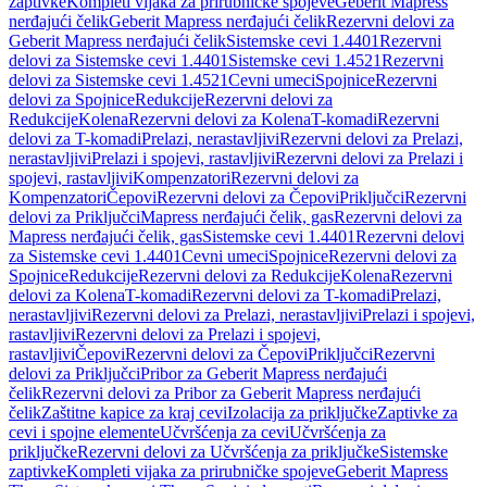
zaptivke
Kompleti vijaka za prirubničke spojeve
Geberit Mapress
nerđajući čelik
Geberit Mapress nerđajući čelik
Rezervni delovi za
Geberit Mapress nerđajući čelik
Sistemske cevi 1.4401
Rezervni
delovi za Sistemske cevi 1.4401
Sistemske cevi 1.4521
Rezervni
delovi za Sistemske cevi 1.4521
Cevni umeci
Spojnice
Rezervni
delovi za Spojnice
Redukcije
Rezervni delovi za
Redukcije
Kolena
Rezervni delovi za Kolena
T-komadi
Rezervni
delovi za T-komadi
Prelazi, nerastavljivi
Rezervni delovi za Prelazi,
nerastavljivi
Prelazi i spojevi, rastavljivi
Rezervni delovi za Prelazi i
spojevi, rastavljivi
Kompenzatori
Rezervni delovi za
Kompenzatori
Čepovi
Rezervni delovi za Čepovi
Priključci
Rezervni
delovi za Priključci
Mapress nerđajući čelik, gas
Rezervni delovi za
Mapress nerđajući čelik, gas
Sistemske cevi 1.4401
Rezervni delovi
za Sistemske cevi 1.4401
Cevni umeci
Spojnice
Rezervni delovi za
Spojnice
Redukcije
Rezervni delovi za Redukcije
Kolena
Rezervni
delovi za Kolena
T-komadi
Rezervni delovi za T-komadi
Prelazi,
nerastavljivi
Rezervni delovi za Prelazi, nerastavljivi
Prelazi i spojevi,
rastavljivi
Rezervni delovi za Prelazi i spojevi,
rastavljivi
Čepovi
Rezervni delovi za Čepovi
Priključci
Rezervni
delovi za Priključci
Pribor za Geberit Mapress nerđajući
čelik
Rezervni delovi za Pribor za Geberit Mapress nerđajući
čelik
Zaštitne kapice za kraj cevi
Izolacija za priključke
Zaptivke za
cevi i spojne elemente
Učvršćenja za cevi
Učvršćenja za
priključke
Rezervni delovi za Učvršćenja za priključke
Sistemske
zaptivke
Kompleti vijaka za prirubničke spojeve
Geberit Mapress