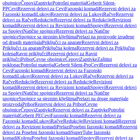
obujmice
Čepovi
Zaptivke
Potrošni materijal
Geberit Silent-
PP
Cevi
Rezervni delovi za Cevi
Fazonski komadi
Rezervni delovi za
Fazonski komadi
Lukovi
Rezervni delovi za Lukovi
Račve
Rezervni
delovi za Račve
Redukcije
Rezervni delovi za Redukcije
Revizioni
komadi
Rezervni delovi za Revizioni komadi
Spojevi
Rezervni delovi
za Spojevi
Natične spojnice
Rezervni delovi za Natične
spojnice
Spojnice sa steznim klještima
Prelazi na proizvode izrađene
od drugih materijala
Priključci za aparate
Rezervni delovi za
Priključci za aparate
Priključna kolena
Rezervni delovi za Priključna
kolena
Ravni priključci
Rezervni delovi za Ravni
priključci
Pribor
Cevne obujmice
Čepovi
Zaptivke
Zaštitni
poklopac
Potrošni materijal
Geberit Silent-Pro
Cevi
Rezervni delovi za
Cevi
Fazonski komadi
Rezervni delovi za Fazonski
komadi
Lukovi
Rezervni delovi za Lukovi
Račve
Rezervni delovi za
Račve
Redukcije
Rezervni delovi za Redukcije
Revizioni
komadi
Rezervni delovi za Revizioni komadi
Spojevi
Rezervni delovi
za Spojevi
Natične spojnice
Rezervni delovi za Natične
spojnice
Spojnice sa steznim klještima
Prelazi na druge materijale
proizvoda
Pribor
Rezervni delovi za Pribor
Cevne
obujmice
Čepovi
Zaptivke
Rezervni delovi za Zaptivke
Potrošni
materijal
Geberit PE
Cevi
Fazonski komadi
Rezervni delovi za
Fazonski komadi
Lukovi
Račve
Redukcije
Revizioni komadi
Rezervni
delovi za Revizioni komadi
Prelazi
Posebni fazonski komadi
Rezervni
delovi za Posebni fazonski komadi
SuperTube fazonski
komadi
Kolena
Posebni fazonski komadi
Spojevi
Rezervni delovi za