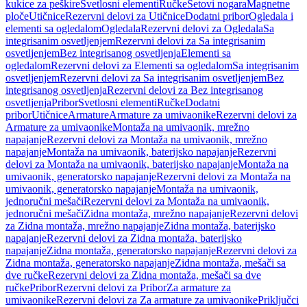
kukice za peškire
Svetlosni elementi
Ručke
Setovi nogara
Magnetne
ploče
Utičnice
Rezervni delovi za Utičnice
Dodatni pribor
Ogledala i
elementi sa ogledalom
Ogledala
Rezervni delovi za Ogledala
Sa
integrisanim osvetljenjem
Rezervni delovi za Sa integrisanim
osvetljenjem
Bez integrisanog osvetljenja
Elementi sa
ogledalom
Rezervni delovi za Elementi sa ogledalom
Sa integrisanim
osvetljenjem
Rezervni delovi za Sa integrisanim osvetljenjem
Bez
integrisanog osvetljenja
Rezervni delovi za Bez integrisanog
osvetljenja
Pribor
Svetlosni elementi
Ručke
Dodatni
pribor
Utičnice
Armature
Armature za umivaonike
Rezervni delovi za
Armature za umivaonike
Montaža na umivaonik, mrežno
napajanje
Rezervni delovi za Montaža na umivaonik, mrežno
napajanje
Montaža na umivaonik, baterijsko napajanje
Rezervni
delovi za Montaža na umivaonik, baterijsko napajanje
Montaža na
umivaonik, generatorsko napajanje
Rezervni delovi za Montaža na
umivaonik, generatorsko napajanje
Montaža na umivaonik,
jednoručni mešači
Rezervni delovi za Montaža na umivaonik,
jednoručni mešači
Zidna montaža, mrežno napajanje
Rezervni delovi
za Zidna montaža, mrežno napajanje
Zidna montaža, baterijsko
napajanje
Rezervni delovi za Zidna montaža, baterijsko
napajanje
Zidna montaža, generatorsko napajanje
Rezervni delovi za
Zidna montaža, generatorsko napajanje
Zidna montaža, mešači sa
dve ručke
Rezervni delovi za Zidna montaža, mešači sa dve
ručke
Pribor
Rezervni delovi za Pribor
Za armature za
umivaonike
Rezervni delovi za Za armature za umivaonike
Priključci