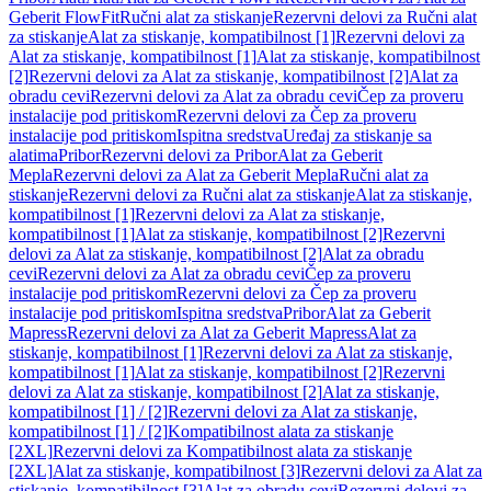
Geberit FlowFit
Ručni alat za stiskanje
Rezervni delovi za Ručni alat
za stiskanje
Alat za stiskanje, kompatibilnost [1]
Rezervni delovi za
Alat za stiskanje, kompatibilnost [1]
Alat za stiskanje, kompatibilnost
[2]
Rezervni delovi za Alat za stiskanje, kompatibilnost [2]
Alat za
obradu cevi
Rezervni delovi za Alat za obradu cevi
Čep za proveru
instalacije pod pritiskom
Rezervni delovi za Čep za proveru
instalacije pod pritiskom
Ispitna sredstva
Uređaj za stiskanje sa
alatima
Pribor
Rezervni delovi za Pribor
Alat za Geberit
Mepla
Rezervni delovi za Alat za Geberit Mepla
Ručni alat za
stiskanje
Rezervni delovi za Ručni alat za stiskanje
Alat za stiskanje,
kompatibilnost [1]
Rezervni delovi za Alat za stiskanje,
kompatibilnost [1]
Alat za stiskanje, kompatibilnost [2]
Rezervni
delovi za Alat za stiskanje, kompatibilnost [2]
Alat za obradu
cevi
Rezervni delovi za Alat za obradu cevi
Čep za proveru
instalacije pod pritiskom
Rezervni delovi za Čep za proveru
instalacije pod pritiskom
Ispitna sredstva
Pribor
Alat za Geberit
Mapress
Rezervni delovi za Alat za Geberit Mapress
Alat za
stiskanje, kompatibilnost [1]
Rezervni delovi za Alat za stiskanje,
kompatibilnost [1]
Alat za stiskanje, kompatibilnost [2]
Rezervni
delovi za Alat za stiskanje, kompatibilnost [2]
Alat za stiskanje,
kompatibilnost [1] / [2]
Rezervni delovi za Alat za stiskanje,
kompatibilnost [1] / [2]
Kompatibilnost alata za stiskanje
[2XL]
Rezervni delovi za Kompatibilnost alata za stiskanje
[2XL]
Alat za stiskanje, kompatibilnost [3]
Rezervni delovi za Alat za
stiskanje, kompatibilnost [3]
Alat za obradu cevi
Rezervni delovi za