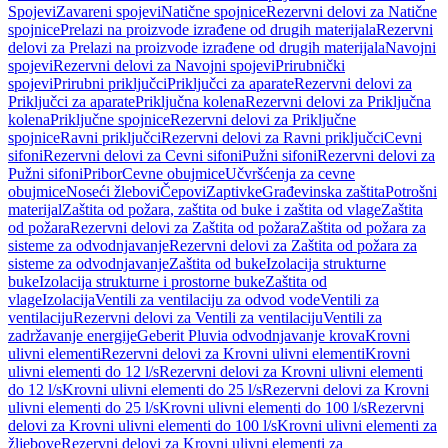
Spojevi
Zavareni spojevi
Natične spojnice
Rezervni delovi za Natične
spojnice
Prelazi na proizvode izrađene od drugih materijala
Rezervni
delovi za Prelazi na proizvode izrađene od drugih materijala
Navojni
spojevi
Rezervni delovi za Navojni spojevi
Prirubnički
spojevi
Prirubni priključci
Priključci za aparate
Rezervni delovi za
Priključci za aparate
Priključna kolena
Rezervni delovi za Priključna
kolena
Priključne spojnice
Rezervni delovi za Priključne
spojnice
Ravni priključci
Rezervni delovi za Ravni priključci
Cevni
sifoni
Rezervni delovi za Cevni sifoni
Pužni sifoni
Rezervni delovi za
Pužni sifoni
Pribor
Cevne obujmice
Učvršćenja za cevne
obujmice
Noseći žlebovi
Čepovi
Zaptivke
Građevinska zaštita
Potrošni
materijal
Zaštita od požara, zaštita od buke i zaštita od vlage
Zaštita
od požara
Rezervni delovi za Zaštita od požara
Zaštita od požara za
sisteme za odvodnjavanje
Rezervni delovi za Zaštita od požara za
sisteme za odvodnjavanje
Zaštita od buke
Izolacija strukturne
buke
Izolacija strukturne i prostorne buke
Zaštita od
vlage
Izolacija
Ventili za ventilaciju za odvod vode
Ventili za
ventilaciju
Rezervni delovi za Ventili za ventilaciju
Ventili za
zadržavanje energije
Geberit Pluvia odvodnjavanje krova
Krovni
ulivni elementi
Rezervni delovi za Krovni ulivni elementi
Krovni
ulivni elementi do 12 l/s
Rezervni delovi za Krovni ulivni elementi
do 12 l/s
Krovni ulivni elementi do 25 l/s
Rezervni delovi za Krovni
ulivni elementi do 25 l/s
Krovni ulivni elementi do 100 l/s
Rezervni
delovi za Krovni ulivni elementi do 100 l/s
Krovni ulivni elementi za
žljebove
Rezervni delovi za Krovni ulivni elementi za