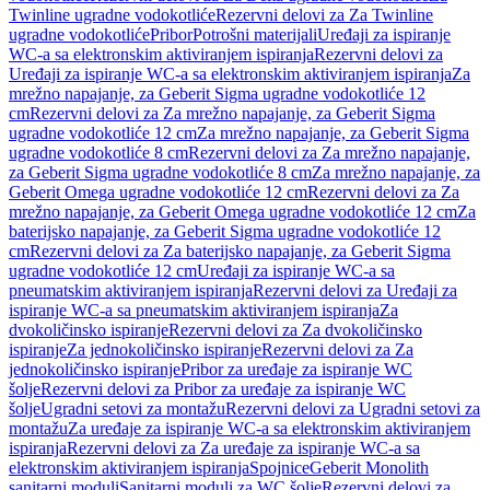
Twinline ugradne vodokotliće
Rezervni delovi za Za Twinline
ugradne vodokotliće
Pribor
Potrošni materijali
Uređaji za ispiranje
WC-a sa elektronskim aktiviranjem ispiranja
Rezervni delovi za
Uređaji za ispiranje WC-a sa elektronskim aktiviranjem ispiranja
Za
mrežno napajanje, za Geberit Sigma ugradne vodokotliće 12
cm
Rezervni delovi za Za mrežno napajanje, za Geberit Sigma
ugradne vodokotliće 12 cm
Za mrežno napajanje, za Geberit Sigma
ugradne vodokotliće 8 cm
Rezervni delovi za Za mrežno napajanje,
za Geberit Sigma ugradne vodokotliće 8 cm
Za mrežno napajanje, za
Geberit Omega ugradne vodokotliće 12 cm
Rezervni delovi za Za
mrežno napajanje, za Geberit Omega ugradne vodokotliće 12 cm
Za
baterijsko napajanje, za Geberit Sigma ugradne vodokotliće 12
cm
Rezervni delovi za Za baterijsko napajanje, za Geberit Sigma
ugradne vodokotliće 12 cm
Uređaji za ispiranje WC-a sa
pneumatskim aktiviranjem ispiranja
Rezervni delovi za Uređaji za
ispiranje WC-a sa pneumatskim aktiviranjem ispiranja
Za
dvokoličinsko ispiranje
Rezervni delovi za Za dvokoličinsko
ispiranje
Za jednokoličinsko ispiranje
Rezervni delovi za Za
jednokoličinsko ispiranje
Pribor za uređaje za ispiranje WC
šolje
Rezervni delovi za Pribor za uređaje za ispiranje WC
šolje
Ugradni setovi za montažu
Rezervni delovi za Ugradni setovi za
montažu
Za uređaje za ispiranje WC-a sa elektronskim aktiviranjem
ispiranja
Rezervni delovi za Za uređaje za ispiranje WC-a sa
elektronskim aktiviranjem ispiranja
Spojnice
Geberit Monolith
sanitarni moduli
Sanitarni moduli za WC šolje
Rezervni delovi za