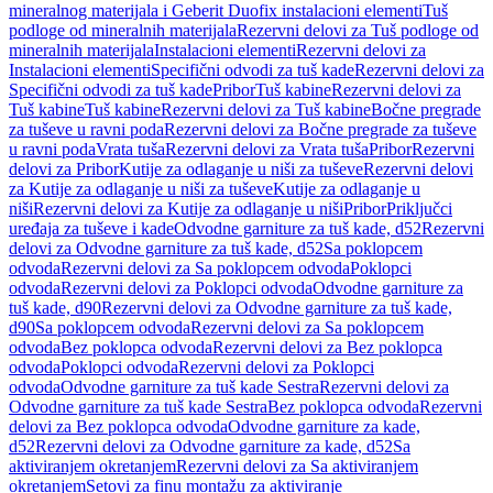
mineralnog materijala i Geberit Duofix instalacioni elementi
Tuš
podloge od mineralnih materijala
Rezervni delovi za Tuš podloge od
mineralnih materijala
Instalacioni elementi
Rezervni delovi za
Instalacioni elementi
Specifični odvodi za tuš kade
Rezervni delovi za
Specifični odvodi za tuš kade
Pribor
Tuš kabine
Rezervni delovi za
Tuš kabine
Tuš kabine
Rezervni delovi za Tuš kabine
Bočne pregrade
za tuševe u ravni poda
Rezervni delovi za Bočne pregrade za tuševe
u ravni poda
Vrata tuša
Rezervni delovi za Vrata tuša
Pribor
Rezervni
delovi za Pribor
Kutije za odlaganje u niši za tuševe
Rezervni delovi
za Kutije za odlaganje u niši za tuševe
Kutije za odlaganje u
niši
Rezervni delovi za Kutije za odlaganje u niši
Pribor
Priključci
uređaja za tuševe i kade
Odvodne garniture za tuš kade, d52
Rezervni
delovi za Odvodne garniture za tuš kade, d52
Sa poklopcem
odvoda
Rezervni delovi za Sa poklopcem odvoda
Poklopci
odvoda
Rezervni delovi za Poklopci odvoda
Odvodne garniture za
tuš kade, d90
Rezervni delovi za Odvodne garniture za tuš kade,
d90
Sa poklopcem odvoda
Rezervni delovi za Sa poklopcem
odvoda
Bez poklopca odvoda
Rezervni delovi za Bez poklopca
odvoda
Poklopci odvoda
Rezervni delovi za Poklopci
odvoda
Odvodne garniture za tuš kade Sestra
Rezervni delovi za
Odvodne garniture za tuš kade Sestra
Bez poklopca odvoda
Rezervni
delovi za Bez poklopca odvoda
Odvodne garniture za kade,
d52
Rezervni delovi za Odvodne garniture za kade, d52
Sa
aktiviranjem okretanjem
Rezervni delovi za Sa aktiviranjem
okretanjem
Setovi za finu montažu za aktiviranje