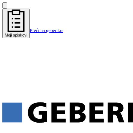
Preći na geberit.rs
Moji spiskovi