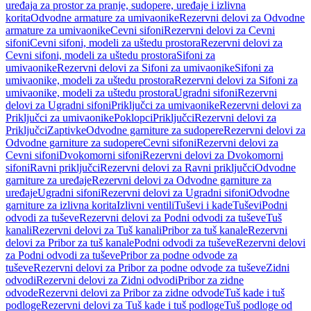
uređaja za prostor za pranje, sudopere, uređaje i izlivna
korita
Odvodne armature za umivaonike
Rezervni delovi za Odvodne
armature za umivaonike
Cevni sifoni
Rezervni delovi za Cevni
sifoni
Cevni sifoni, modeli za uštedu prostora
Rezervni delovi za
Cevni sifoni, modeli za uštedu prostora
Sifoni za
umivaonike
Rezervni delovi za Sifoni za umivaonike
Sifoni za
umivaonike, modeli za uštedu prostora
Rezervni delovi za Sifoni za
umivaonike, modeli za uštedu prostora
Ugradni sifoni
Rezervni
delovi za Ugradni sifoni
Priključci za umivaonike
Rezervni delovi za
Priključci za umivaonike
Poklopci
Priključci
Rezervni delovi za
Priključci
Zaptivke
Odvodne garniture za sudopere
Rezervni delovi za
Odvodne garniture za sudopere
Cevni sifoni
Rezervni delovi za
Cevni sifoni
Dvokomorni sifoni
Rezervni delovi za Dvokomorni
sifoni
Ravni priključci
Rezervni delovi za Ravni priključci
Odvodne
garniture za uređaje
Rezervni delovi za Odvodne garniture za
uređaje
Ugradni sifoni
Rezervni delovi za Ugradni sifoni
Odvodne
garniture za izlivna korita
Izlivni ventili
Tuševi i kade
Tuševi
Podni
odvodi za tuševe
Rezervni delovi za Podni odvodi za tuševe
Tuš
kanali
Rezervni delovi za Tuš kanali
Pribor za tuš kanale
Rezervni
delovi za Pribor za tuš kanale
Podni odvodi za tuševe
Rezervni delovi
za Podni odvodi za tuševe
Pribor za podne odvode za
tuševe
Rezervni delovi za Pribor za podne odvode za tuševe
Zidni
odvodi
Rezervni delovi za Zidni odvodi
Pribor za zidne
odvode
Rezervni delovi za Pribor za zidne odvode
Tuš kade i tuš
podloge
Rezervni delovi za Tuš kade i tuš podloge
Tuš podloge od