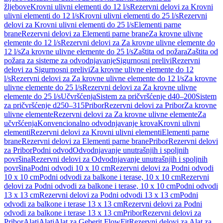
žljebove
Krovni ulivni elementi do 12 l/s
Rezervni delovi za Krovni
ulivni elementi do 12 l/s
Krovni ulivni elementi do 25 l/s
Rezervni
delovi za Krovni ulivni elementi do 25 l/s
Elementi parne
brane
Rezervni delovi za Elementi parne brane
Za krovne ulivne
elemente do 12 l/s
Rezervni delovi za Za krovne ulivne elemente do
12 l/s
Za krovne ulivne elemente do 25 l/s
Zaštita od požara
Zaštita od
požara za sisteme za odvodnjavanje
Sigurnosni prelivi
Rezervni
delovi za Sigurnosni prelivi
Za krovne ulivne elemente do 12
l/s
Rezervni delovi za Za krovne ulivne elemente do 12 l/s
Za krovne
ulivne elemente do 25 l/s
Rezervni delovi za Za krovne ulivne
elemente do 25 l/s
Učvršćenja
Sistem za pričvršćenje d40–200
Sistem
za pričvršćenje d250–315
Pribor
Rezervni delovi za Pribor
Za krovne
ulivne elemente
Rezervni delovi za Za krovne ulivne elemente
Za
učvršćenja
Konvencionalno odvodnjavanje krova
Krovni ulivni
elementi
Rezervni delovi za Krovni ulivni elementi
Elementi parne
brane
Rezervni delovi za Elementi parne brane
Pribor
Rezervni delovi
za Pribor
Podni odvod
Odvodnjavanje unutrašnjih i spoljnih
površina
Rezervni delovi za Odvodnjavanje unutrašnjih i spoljnih
površina
Podni odvodi 10 x 10 cm
Rezervni delovi za Podni odvodi
10 x 10 cm
Podni odvodi za balkone i terase, 10 x 10 cm
Rezervni
delovi za Podni odvodi za balkone i terase, 10 x 10 cm
Podni odvodi
13 x 13 cm
Rezervni delovi za Podni odvodi 13 x 13 cm
Podni
odvodi za balkone i terase 13 x 13 cm
Rezervni delovi za Podni
odvodi za balkone i terase 13 x 13 cm
Pribor
Rezervni delovi za
Pribor
Alati
Alati
Alat za Geberit FlowFit
Rezervni delovi za Alat za