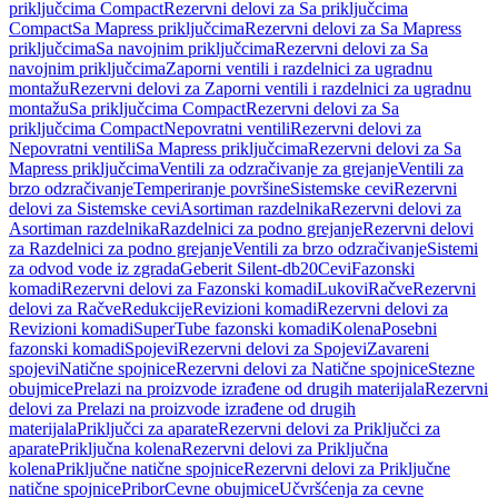
priključcima Compact
Rezervni delovi za Sa priključcima
Compact
Sa Mapress priključcima
Rezervni delovi za Sa Mapress
priključcima
Sa navojnim priključcima
Rezervni delovi za Sa
navojnim priključcima
Zaporni ventili i razdelnici za ugradnu
montažu
Rezervni delovi za Zaporni ventili i razdelnici za ugradnu
montažu
Sa priključcima Compact
Rezervni delovi za Sa
priključcima Compact
Nepovratni ventili
Rezervni delovi za
Nepovratni ventili
Sa Mapress priključcima
Rezervni delovi za Sa
Mapress priključcima
Ventili za odzračivanje za grejanje
Ventili za
brzo odzračivanje
Temperiranje površine
Sistemske cevi
Rezervni
delovi za Sistemske cevi
Asortiman razdelnika
Rezervni delovi za
Asortiman razdelnika
Razdelnici za podno grejanje
Rezervni delovi
za Razdelnici za podno grejanje
Ventili za brzo odzračivanje
Sistemi
za odvod vode iz zgrada
Geberit Silent-db20
Cevi
Fazonski
komadi
Rezervni delovi za Fazonski komadi
Lukovi
Račve
Rezervni
delovi za Račve
Redukcije
Revizioni komadi
Rezervni delovi za
Revizioni komadi
SuperTube fazonski komadi
Kolena
Posebni
fazonski komadi
Spojevi
Rezervni delovi za Spojevi
Zavareni
spojevi
Natične spojnice
Rezervni delovi za Natične spojnice
Stezne
obujmice
Prelazi na proizvode izrađene od drugih materijala
Rezervni
delovi za Prelazi na proizvode izrađene od drugih
materijala
Priključci za aparate
Rezervni delovi za Priključci za
aparate
Priključna kolena
Rezervni delovi za Priključna
kolena
Priključne natične spojnice
Rezervni delovi za Priključne
natične spojnice
Pribor
Cevne obujmice
Učvršćenja za cevne