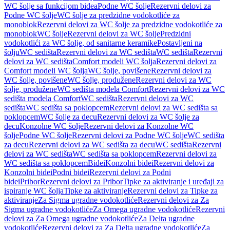
WC šolje sa funkcijom bidea
Podne WC šolje
Rezervni delovi za
Podne WC šolje
WC šolje za predzidne vodokotliće za
monoblok
Rezervni delovi za WC šolje za predzidne vodokotliće za
monoblok
WC šolje
Rezervni delovi za WC šolje
Predzidni
vodokotlići za WC šolje, od sanitarne keramike
Postavljeni na
šolju
WC sedišta
Rezervni delovi za WC sedišta
WC sedišta
Rezervni
delovi za WC sedišta
Comfort modeli WC šolja
Rezervni delovi za
Comfort modeli WC šolja
WC šolje, povišene
Rezervni delovi za
WC šolje, povišene
WC šolje, produžene
Rezervni delovi za WC
šolje, produžene
WC sedišta modela Comfort
Rezervni delovi za WC
sedišta modela Comfort
WC sedišta
Rezervni delovi za WC
sedišta
WC sedišta sa poklopcem
Rezervni delovi za WC sedišta sa
poklopcem
WC šolje za decu
Rezervni delovi za WC šolje za
decu
Konzolne WC šolje
Rezervni delovi za Konzolne WC
šolje
Podne WC šolje
Rezervni delovi za Podne WC šolje
WC sedišta
za decu
Rezervni delovi za WC sedišta za decu
WC sedišta
Rezervni
delovi za WC sedišta
WC sedišta sa poklopcem
Rezervni delovi za
WC sedišta sa poklopcem
Bidei
Konzolni bidei
Rezervni delovi za
Konzolni bidei
Podni bidei
Rezervni delovi za Podni
bidei
Pribor
Rezervni delovi za Pribor
Tipke za aktiviranje i uređaji za
ispiranje WC šolja
Tipke za aktiviranje
Rezervni delovi za Tipke za
aktiviranje
Za Sigma ugradne vodokotliće
Rezervni delovi za Za
Sigma ugradne vodokotliće
Za Omega ugradne vodokotliće
Rezervni
delovi za Za Omega ugradne vodokotliće
Za Delta ugradne
vodokotliće
Rezervni delovi za Za Delta ugradne vodokotliće
Za