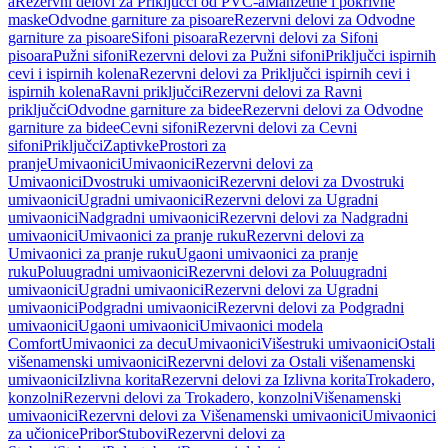
a
Rezervni delovi za Priključci od PVC-a
Manžetne i pokrivne
maske
Odvodne garniture za pisoare
Rezervni delovi za Odvodne
garniture za pisoare
Sifoni pisoara
Rezervni delovi za Sifoni
pisoara
Pužni sifoni
Rezervni delovi za Pužni sifoni
Priključci ispirnih
cevi i ispirnih kolena
Rezervni delovi za Priključci ispirnih cevi i
ispirnih kolena
Ravni priključci
Rezervni delovi za Ravni
priključci
Odvodne garniture za bidee
Rezervni delovi za Odvodne
garniture za bidee
Cevni sifoni
Rezervni delovi za Cevni
sifoni
Priključci
Zaptivke
Prostori za
pranje
Umivaonici
Umivaonici
Rezervni delovi za
Umivaonici
Dvostruki umivaonici
Rezervni delovi za Dvostruki
umivaonici
Ugradni umivaonici
Rezervni delovi za Ugradni
umivaonici
Nadgradni umivaonici
Rezervni delovi za Nadgradni
umivaonici
Umivaonici za pranje ruku
Rezervni delovi za
Umivaonici za pranje ruku
Ugaoni umivaonici za pranje
ruku
Poluugradni umivaonici
Rezervni delovi za Poluugradni
umivaonici
Ugradni umivaonici
Rezervni delovi za Ugradni
umivaonici
Podgradni umivaonici
Rezervni delovi za Podgradni
umivaonici
Ugaoni umivaonici
Umivaonici modela
Comfort
Umivaonici za decu
Umivaonici
Višestruki umivaonici
Ostali
višenamenski umivaonici
Rezervni delovi za Ostali višenamenski
umivaonici
Izlivna korita
Rezervni delovi za Izlivna korita
Trokadero,
konzolni
Rezervni delovi za Trokadero, konzolni
Višenamenski
umivaonici
Rezervni delovi za Višenamenski umivaonici
Umivaonici
za učionice
Pribor
Stubovi
Rezervni delovi za