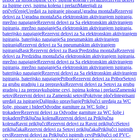
za Ispirne cevi, ispirna kolena i prelazi
Materijali za
pričvršćenje
Uređaji za ispiranje pisoara
Ugradna montaža
Rezervni
delovi za Ugradna montaža
Sa elektronskim aktiviranjem ispiranja,
mrežno napajanje
Rezervni delovi za Sa elektronskim aktiviranjem
ispiranja, mrežno napajanje
Sa elektronskim aktiviranjem ispiranja,
baterijsko napajanje
Rezervni delovi za Sa elektronskim aktiviranjem
ispiranja, baterijsko napajanje
Sa pneumatskim aktiviranjem
ispiranja
Rezervni delovi za Sa pneumatskim aktiviranjem
ispiranja
Basic
Rezervni delovi za Basic
Predzidna montaža
Rezervni
delovi za Predzidna montaža
Sa elektronskim aktiviranjem ispiranja,
mrežno napajanje
Rezervni delovi za Sa elektronskim aktiviranjem
ispiranja, mrežno napajanje
Sa elektronskim aktiviranjem ispiranja,
baterijsko napajanje
Rezervni delovi za Sa elektronskim aktiviranjem
ispiranja, baterijsko napajanje
Pribor
Rezervni delovi za Pribor
Setovi
za grubu gradnju i za prepravku
Rezervni delovi za Setovi za grubu
gradnju i za prepravku
Ispirne cevi, ispirna kolena i prelazi
Zamenski
setovi
Rezervni delovi za Zamenski setovi
Pokrivne ploče
Integrisani
uređaji za ispiranje
Daljinsko upravljanje
Priključci uređaja za WC
šolje, pisoare i bidee
Odvodne garniture za WC šolje i
trokadere
Rezervni delovi za Odvodne garniture za WC šolje i
trokadere
Priključna kolena
Rezervni delovi za Priključna
kolena
Ravni priključci
Rezervni delovi za Ravni priključci
Setovi
priključaka
Rezervni delovi za Setovi priključaka
Priključci ispirnih
cevi
Rezervni delovi za Priključci ispirnih cevi
Priključci od PVC-