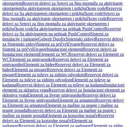
okretanjem
Rezervni delovi za Setovi za finu montažu za aktiviranje
okretanjem
Sa aktiviranjem okretanjem i priključkom vode
Rezervni
delovi za Sa aktiviranjem okretanjem i priključkom vode
Setovi za
finu montažu za aktiviranje okretanjem i priključkom vode
Rezervni
delovi za Setovi za finu montažu za aktiviranje okretanjem i
priključkom vode
Sa aktiviranjem na pritisak PushControl
Rezervni
delovi za Sa aktiviranjem na pritisak PushControl
Sistemi za
instalacije i ispiranje
Geberit Duofix
Sistemski zidovi
Rezervni delovi
za Sistemski zidovi
Sistemi za pričvršćivanje
Rezervni delovi za
Sistemi za pričvršćivanje
Instalacioni elementi
Rezervni delovi za
Instalacioni elementi
Elementi za WC
Rezervni delovi za Elementi za
WC
Elementi za umivaonike
Rezervni delovi za Elementi za
umivaonike
Elementi za bidee
Rezervni delovi za Elementi za
bidee
Elementi za pisoare
Rezervni delovi za Elementi za
pisoare
Elementi za tuševe sa zidnim odvodom
Rezervni delovi za
Elementi za tuševe sa zidnim odvodom
Elementi za tuševe sa
kadama
Rezervni delovi za Elementi za tuševe sa kadama
Instalacioni
elementi za sklopiva vrata
Rezervni delovi za Instalacioni elementi za
sklopiva vrata
Elementi za livene umivaonike
Rezervni delovi za
Elementi za livene umivaonike
Elementi za armaturu
Rezervni delovi
za Elementi za armaturu
Elementi za mašine za pranje i mašine za
pranje posuđa
Rezervni delovi za Elementi za mašine za pranje i
mašine za pranje posuđa
Elementi za konzolne nosače
Rezervni
delovi za Elementi za konzolne nosače
Elementi za
sudopere
Rezervni delovi za Elementi za sudopere
Elementi za zidne