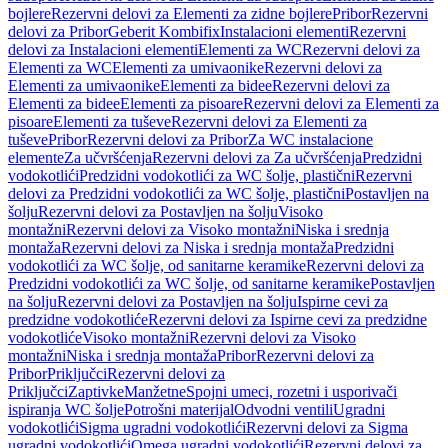
bojlere
Rezervni delovi za Elementi za zidne bojlere
Pribor
Rezervni
delovi za Pribor
Geberit Kombifix
Instalacioni elementi
Rezervni
delovi za Instalacioni elementi
Elementi za WC
Rezervni delovi za
Elementi za WC
Elementi za umivaonike
Rezervni delovi za
Elementi za umivaonike
Elementi za bidee
Rezervni delovi za
Elementi za bidee
Elementi za pisoare
Rezervni delovi za Elementi za
pisoare
Elementi za tuševe
Rezervni delovi za Elementi za
tuševe
Pribor
Rezervni delovi za Pribor
Za WC instalacione
elemente
Za učvršćenja
Rezervni delovi za Za učvršćenja
Predzidni
vodokotlići
Predzidni vodokotlići za WC šolje, plastični
Rezervni
delovi za Predzidni vodokotlići za WC šolje, plastični
Postavljen na
šolju
Rezervni delovi za Postavljen na šolju
Visoko
montažni
Rezervni delovi za Visoko montažni
Niska i srednja
montaža
Rezervni delovi za Niska i srednja montaža
Predzidni
vodokotlići za WC šolje, od sanitarne keramike
Rezervni delovi za
Predzidni vodokotlići za WC šolje, od sanitarne keramike
Postavljen
na šolju
Rezervni delovi za Postavljen na šolju
Ispirne cevi za
predzidne vodokotliće
Rezervni delovi za Ispirne cevi za predzidne
vodokotliće
Visoko montažni
Rezervni delovi za Visoko
montažni
Niska i srednja montaža
Pribor
Rezervni delovi za
Pribor
Priključci
Rezervni delovi za
Priključci
Zaptivke
Manžetne
Spojni umeci, rozetni i usporivači
ispiranja WC šolje
Potrošni materijal
Odvodni ventili
Ugradni
vodokotlići
Sigma ugradni vodokotlići
Rezervni delovi za Sigma
ugradni vodokotlići
Omega ugradni vodokotlići
Rezervni delovi za