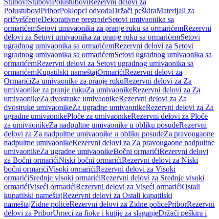
Stubovi
Stubovi
Polustubovi
Rezervni delovi za
Polustubovi
Pribor
Poklopci odvoda
Držači peškira
Materijali za
pričvršćenje
Dekorativne pregrade
Setovi umivaonika sa
ormarićem
Setovi umivaonika za pranje ruku sa ormarićem
Rezervni
delovi za Setovi umivaonika za pranje ruku sa ormarićem
Setovi
ugradnog umivaonika sa ormarićem
Rezervni delovi za Setovi
ugradnog umivaonika sa ormarićem
Setovi ugradnog umivaonika sa
ormarićem
Rezervni delovi za Setovi ugradnog umivaonika sa
ormarićem
Kupatilski nameštaj
Ormarići
Rezervni delovi za
Ormarići
Za umivaonike za pranje ruku
Rezervni delovi za Za
umivaonike za pranje ruku
Za umivaonike
Rezervni delovi za Za
umivaonike
Za dvostruke umivaonike
Rezervni delovi za Za
dvostruke umivaonike
Za ugradne umivaonike
Rezervni delovi za Za
ugradne umivaonike
Ploče za umivaonike
Rezervni delovi za Ploče
za umivaonike
Za nadpultne umivaonike u obliku posude
Rezervni
delovi za Za nadpultne umivaonike u obliku posude
Za pravougaone
nadpultne umivaonike
Rezervni delovi za Za pravougaone nadpultne
umivaonike
Za ugradne umivaonike
Bočni ormarići
Rezervni delovi
za Bočni ormarići
Niski bočni ormarići
Rezervni delovi za Niski
bočni ormarići
Visoki ormarići
Rezervni delovi za Visoki
ormarići
Srednje visoki ormarići
Rezervni delovi za Srednje visoki
ormarići
Viseći ormarići
Rezervni delovi za Viseći ormarići
Ostali
kupatilski nameštaj
Rezervni delovi za Ostali kupatilski
nameštaj
Zidne police
Rezervni delovi za Zidne police
Pribor
Rezervni
delovi za Pribor
Umeci za fioke i kutije za slaganje
Držači peškira i