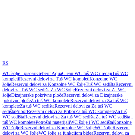
RS
WC šolje i pisoari
Geberit AquaClean WC tuš WC uređaji
Tuš WC
kompleti
Rezervni delovi za Tuš WC kompleti
Konzolne WC
šolje
Rezervni delovi za Konzolne WC šolje
Tuš WC sedišta
Rezervni
delovi za Tuš WC sedišta
Za WC šolje
Rezervni delovi za Za WC
šolje
Dizajnerske pokrivne ploče
Rezervni delovi za Dizajnerske
pokrivne ploče
Za tuš WC komplete
Rezervni delovi za Za tuš WC
komplete
Za tuš WC sedišta
Rezervni delovi za Za tuš WC
sedišta
Pribor
Rezervni delovi za Pribor
Za tuš WC komplete
Za tuš
WC sedišta
Rezervni delovi za Za tuš WC sedišta
Za tuš WC sedišta i
tuš WC komplete
Potrošni materijali
WC šolje i WC sedišta
Konzolne
WC šolje
Rezervni delovi za Konzolne WC šolje
WC šolje
Rezervni
delovi za WC šolje
WC šolje sa funkcijom bidea
Rezervni delovi za