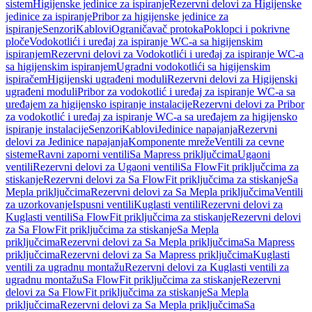
sistem
Higijenske jedinice za ispiranje
Rezervni delovi za Higijenske
jedinice za ispiranje
Pribor za higijenske jedinice za
ispiranje
Senzori
Kablovi
Ograničavač protoka
Poklopci i pokrivne
ploče
Vodokotlići i uređaj za ispiranje WC-a sa higijenskim
ispiranjem
Rezervni delovi za Vodokotlići i uređaj za ispiranje WC-a
sa higijenskim ispiranjem
Ugradni vodokotlići sa higijenskim
ispiračem
Higijenski ugrađeni moduli
Rezervni delovi za Higijenski
ugrađeni moduli
Pribor za vodokotlić i uređaj za ispiranje WC-a sa
uređajem za higijensko ispiranje instalacije
Rezervni delovi za Pribor
za vodokotlić i uređaj za ispiranje WC-a sa uređajem za higijensko
ispiranje instalacije
Senzori
Kablovi
Jedinice napajanja
Rezervni
delovi za Jedinice napajanja
Komponente mreže
Ventili za cevne
sisteme
Ravni zaporni ventili
Sa Mapress priključcima
Ugaoni
ventili
Rezervni delovi za Ugaoni ventili
Sa FlowFit priključcima za
stiskanje
Rezervni delovi za Sa FlowFit priključcima za stiskanje
Sa
Mepla priključcima
Rezervni delovi za Sa Mepla priključcima
Ventili
za uzorkovanje
Ispusni ventili
Kuglasti ventili
Rezervni delovi za
Kuglasti ventili
Sa FlowFit priključcima za stiskanje
Rezervni delovi
za Sa FlowFit priključcima za stiskanje
Sa Mepla
priključcima
Rezervni delovi za Sa Mepla priključcima
Sa Mapress
priključcima
Rezervni delovi za Sa Mapress priključcima
Kuglasti
ventili za ugradnu montažu
Rezervni delovi za Kuglasti ventili za
ugradnu montažu
Sa FlowFit priključcima za stiskanje
Rezervni
delovi za Sa FlowFit priključcima za stiskanje
Sa Mepla
priključcima
Rezervni delovi za Sa Mepla priključcima
Sa