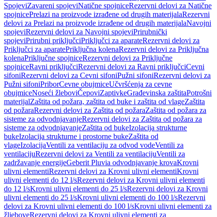
Spojevi
Zavareni spojevi
Natične spojnice
Rezervni delovi za Natične
spojnice
Prelazi na proizvode izrađene od drugih materijala
Rezervni
delovi za Prelazi na proizvode izrađene od drugih materijala
Navojni
spojevi
Rezervni delovi za Navojni spojevi
Prirubnički
spojevi
Prirubni priključci
Priključci za aparate
Rezervni delovi za
Priključci za aparate
Priključna kolena
Rezervni delovi za Priključna
kolena
Priključne spojnice
Rezervni delovi za Priključne
spojnice
Ravni priključci
Rezervni delovi za Ravni priključci
Cevni
sifoni
Rezervni delovi za Cevni sifoni
Pužni sifoni
Rezervni delovi za
Pužni sifoni
Pribor
Cevne obujmice
Učvršćenja za cevne
obujmice
Noseći žlebovi
Čepovi
Zaptivke
Građevinska zaštita
Potrošni
materijal
Zaštita od požara, zaštita od buke i zaštita od vlage
Zaštita
od požara
Rezervni delovi za Zaštita od požara
Zaštita od požara za
sisteme za odvodnjavanje
Rezervni delovi za Zaštita od požara za
sisteme za odvodnjavanje
Zaštita od buke
Izolacija strukturne
buke
Izolacija strukturne i prostorne buke
Zaštita od
vlage
Izolacija
Ventili za ventilaciju za odvod vode
Ventili za
ventilaciju
Rezervni delovi za Ventili za ventilaciju
Ventili za
zadržavanje energije
Geberit Pluvia odvodnjavanje krova
Krovni
ulivni elementi
Rezervni delovi za Krovni ulivni elementi
Krovni
ulivni elementi do 12 l/s
Rezervni delovi za Krovni ulivni elementi
do 12 l/s
Krovni ulivni elementi do 25 l/s
Rezervni delovi za Krovni
ulivni elementi do 25 l/s
Krovni ulivni elementi do 100 l/s
Rezervni
delovi za Krovni ulivni elementi do 100 l/s
Krovni ulivni elementi za
žljebove
Rezervni delovi za Krovni ulivni elementi za