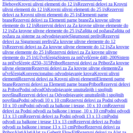
žljebove
Krovni ulivni elementi do 12 l/s
Rezervni delovi za Krovni
ulivni elementi do 12 l/s
Krovni ulivni elementi do 25 l/s
Rezervni
delovi za Krovni ulivni elementi do 25 l/s
Elementi parne
brane
Rezervni delovi za Elementi parne brane
Za krovne ulivne
elemente do 12 l/s
Rezervni delovi za Za krovne ulivne elemente do
12 l/s
Za krovne ulivne elemente do 25 l/s
Zaštita od požara
Zaštita od
požara za sisteme za odvodnjavanje
Sigurnosni prelivi
Rezervni
delovi za Sigurnosni prelivi
Za krovne ulivne elemente do 12
l/s
Rezervni delovi za Za krovne ulivne elemente do 12 l/s
Za krovne
ulivne elemente do 25 l/s
Rezervni delovi za Za krovne ulivne
elemente do 25 l/s
Učvršćenja
Sistem za pričvršćenje d40–200
Sistem
za pričvršćenje d250–315
Pribor
Rezervni delovi za Pribor
Za krovne
ulivne elemente
Rezervni delovi za Za krovne ulivne elemente
Za
učvršćenja
Konvencionalno odvodnjavanje krova
Krovni ulivni
elementi
Rezervni delovi za Krovni ulivni elementi
Elementi parne
brane
Rezervni delovi za Elementi parne brane
Pribor
Rezervni delovi
za Pribor
Podni odvod
Odvodnjavanje unutrašnjih i spoljnih
površina
Rezervni delovi za Odvodnjavanje unutrašnjih i spoljnih
površina
Podni odvodi 10 x 10 cm
Rezervni delovi za Podni odvodi
10 x 10 cm
Podni odvodi za balkone i terase, 10 x 10 cm
Rezervni
delovi za Podni odvodi za balkone i terase, 10 x 10 cm
Podni odvodi
13 x 13 cm
Rezervni delovi za Podni odvodi 13 x 13 cm
Podni
odvodi za balkone i terase 13 x 13 cm
Rezervni delovi za Podni
odvodi za balkone i terase 13 x 13 cm
Pribor
Rezervni delovi za
Pribor
Alati
Alati
Alat za Geberit FlowFit
Rezervni delovi za Alat za