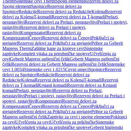
Therm
Sistemske cevi Therm
Spojni elementi
Rezervni delovi za
Spojni elementi
Spojnice
Rezervni delovi za
Spojnice
Redukcije
Rezervni delovi za Redukcije
Kolena
Rezervni
delovi za Kolena
T-komadi
Rezervni delovi za T-komadi
Prelazi,
nerastavljivi
Rezervni delovi za Prelazi, nerastavljivi
Prelazi i spojevi,
rastavljivi
Rezervni delovi za Prelazi i spojevi,
rastavljivi
Kompenzatori
Rezervni delovi za
Kompenzatori
Čepovi
Rezervni delovi za Čepovi
Priključci za
grejanje
Rezervni delovi za Priključci za grejanje
Pribor za Geberit
Mapress Therm
Zaštitne kape za krajeve cevi
Sistemske
zaptivke
Kompleti vijaka za prirubničke spojeve
Učvršćenja za
cevi
Geberit Mapress ugljenični čelik
Geberit Mapress ugljenični
čelik
Rezervni delovi za Geberit Mapress ugljenični čelik
Sistemske
cevi 1.0034
Sistemske cevi 1.0215
Cevni umeci
Spojnice
Rezervni
delovi za Spojnice
Redukcije
Rezervni delovi za
Redukcije
Kolena
Rezervni delovi za Kolena
T-komadi
Rezervni
delovi za T-komadi
Krstasti komadi
Rezervni delovi za Krstasti
komadi
Prelazi, nerastavljivi
Rezervni delovi za Prelazi,
nerastavljivi
Prelazi i spojevi, rastavljivi
Rezervni delovi za Prelazi i
spojevi, rastavljivi
Kompenzatori
Rezervni delovi za
Kompenzatori
Čepovi
Rezervni delovi za Čepovi
Priključci za
grejanje
Rezervni delovi za Priključci za grejanje
Pribor za Geberit
Mapress ugljenični čelik
Zaptivke za cevi i spojne elemente
Poklopci
za cevi
Učvršćenja za cevi
Učvršćenja za priključke
Sistemske
zaptivke
Kompleti vijaka za prirubničke spojeve
Geberit higijenski