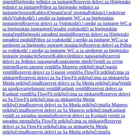
sistem
Higijenske jedinice za ispiranje
Rezervni delovi za Higijenske
jedinice za ispiranje
Pribor za higijenske jedinice za
ispiranje
Senzori
Kablovi
Ograničavač protoka
Poklopci i pokrivne
ploče
Vodokotlići i uređaj za ispiranje WC-a sa higijenskim
ispiranjem
Rezervni delovi za Vodokotlići i uređaj za ispiranje WC-a
sa higijenskim ispiranjem
Ugradni vodokotlići sa higijenskim
ispiračem
Higijenski ugrađeni moduli
Rezervni delovi za Higijenski
ugrađeni moduli
Pribor za vodokotlić i uređaj za ispiranje WC-a sa
uređajem za higijensko ispiranje instalacije
Rezervni delovi za Pribor
za vodokotlić i uređaj za ispiranje WC-a sa uređajem za higijensko
ispiranje instalacije
Senzori
Kablovi
Jedinice napajanja
Rezervni
delovi za Jedinice napajanja
Komponente mreže
Ventili za cevne
sisteme
Ravni zaporni ventili
Sa Mapress priključcima
Ugaoni
ventili
Rezervni delovi za Ugaoni ventili
Sa FlowFit priključcima za
stiskanje
Rezervni delovi za Sa FlowFit priključcima za stiskanje
Sa
Mepla priključcima
Rezervni delovi za Sa Mepla priključcima
Ventili
za uzorkovanje
Ispusni ventili
Kuglasti ventili
Rezervni delovi za
Kuglasti ventili
Sa FlowFit priključcima za stiskanje
Rezervni delovi
za Sa FlowFit priključcima za stiskanje
Sa Mepla
priključcima
Rezervni delovi za Sa Mepla priključcima
Sa Mapress
priključcima
Rezervni delovi za Sa Mapress priključcima
Kuglasti
ventili za ugradnu montažu
Rezervni delovi za Kuglasti ventili za
ugradnu montažu
Sa FlowFit priključcima za stiskanje
Rezervni
delovi za Sa FlowFit priključcima za stiskanje
Sa Mepla
priključcima
Rezervni delovi za Sa Mepla priključcima
Sa