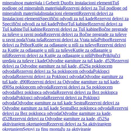
mineralnog materijala i Geberit Duofix instalacioni elementi
Tuš
podloge od mineralnih materijala
Rezervni delovi za Tuš podloge od
mineralnih materijala
Instalacioni elementi
Rezervni delovi za
Instalacioni elementi
Specifični odvodi za tuš kade
Rezervni delovi za
Specifični odvodi za tuš kade
Pribor
Tuš kabine
Rezervni delovi za
Tuš kabine
Tuš kabine
Rezervni delovi za Tuš kabine
Bočne pregrade
za tuševe u ravni poda
Rezervni delovi za Bočne pregrade za tuševe
u ravni poda
Vrata tuša
Rezervni delovi za Vrata tuša
Pribor
Rezervni
delovi za Pribor
Kutije za odlaganje u niši za tuševe
Rezervni delovi
za Kutije za odlaganje u niši za tuševe
Kutije za odlaganje u
niši
Rezervni delovi za Kutije za odlaganje u niši
Pribor
Priključci
uređaja za tuševe i kade
Odvodne garniture za tuš kade, d52
Rezervni
delovi za Odvodne garniture za tuš kade, d52
Sa poklopcem
odvoda
Rezervni delovi za Sa poklopcem odvoda
Poklopci
odvoda
Rezervni delovi za Poklopci odvoda
Odvodne garniture za
tuš kade, d90
Rezervni delovi za Odvodne garniture za tuš kade,
d90
Sa poklopcem odvoda
Rezervni delovi za Sa poklopcem
odvoda
Bez poklopca odvoda
Rezervni delovi za Bez poklopca
odvoda
Poklopci odvoda
Rezervni delovi za Poklopci
odvoda
Odvodne garniture za tuš kade Sestra
Rezervni delovi za
Odvodne garniture za tuš kade Sestra
Bez poklopca odvoda
Rezervni
delovi za Bez poklopca odvoda
Odvodne garniture za kade,
d52
Rezervni delovi za Odvodne garniture za kade, d52
Sa
aktiviranjem okretanjem
Rezervni delovi za Sa aktiviranjem
okretanjem
Setovi za finu montažu za aktiviranje