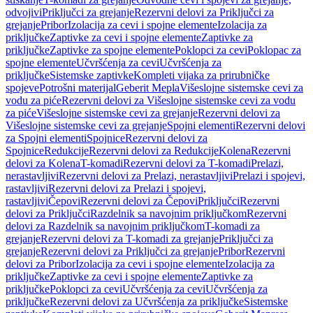
odvojivi
Priključci za grejanje
Rezervni delovi za Priključci za
grejanje
Pribor
Izolacija za cevi i spojne elemente
Izolacija za
priključke
Zaptivke za cevi i spojne elemente
Zaptivke za
priključke
Zaptivke za spojne elemente
Poklopci za cevi
Poklopac za
spojne elemente
Učvršćenja za cevi
Učvršćenja za
priključke
Sistemske zaptivke
Kompleti vijaka za prirubničke
spojeve
Potrošni materijal
Geberit Mepla
Višeslojne sistemske cevi za
vodu za piće
Rezervni delovi za Višeslojne sistemske cevi za vodu
za piće
Višeslojne sistemske cevi za grejanje
Rezervni delovi za
Višeslojne sistemske cevi za grejanje
Spojni elementi
Rezervni delovi
za Spojni elementi
Spojnice
Rezervni delovi za
Spojnice
Redukcije
Rezervni delovi za Redukcije
Kolena
Rezervni
delovi za Kolena
T-komadi
Rezervni delovi za T-komadi
Prelazi,
nerastavljivi
Rezervni delovi za Prelazi, nerastavljivi
Prelazi i spojevi,
rastavljivi
Rezervni delovi za Prelazi i spojevi,
rastavljivi
Čepovi
Rezervni delovi za Čepovi
Priključci
Rezervni
delovi za Priključci
Razdelnik sa navojnim priključkom
Rezervni
delovi za Razdelnik sa navojnim priključkom
T-komadi za
grejanje
Rezervni delovi za T-komadi za grejanje
Priključci za
grejanje
Rezervni delovi za Priključci za grejanje
Pribor
Rezervni
delovi za Pribor
Izolacija za cevi i spojne elemente
Izolacija za
priključke
Zaptivke za cevi i spojne elemente
Zaptivke za
priključke
Poklopci za cevi
Učvršćenja za cevi
Učvršćenja za
priključke
Rezervni delovi za Učvršćenja za priključke
Sistemske