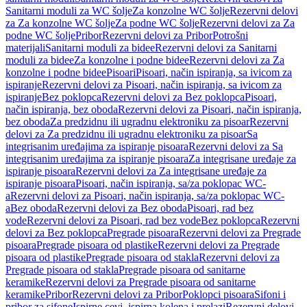
Sanitarni moduli za WC šolje
Za konzolne WC šolje
Rezervni delovi
za Za konzolne WC šolje
Za podne WC šolje
Rezervni delovi za Za
podne WC šolje
Pribor
Rezervni delovi za Pribor
Potrošni
materijali
Sanitarni moduli za bidee
Rezervni delovi za Sanitarni
moduli za bidee
Za konzolne i podne bidee
Rezervni delovi za Za
konzolne i podne bidee
Pisoari
Pisoari, način ispiranja, sa ivicom za
ispiranje
Rezervni delovi za Pisoari, način ispiranja, sa ivicom za
ispiranje
Bez poklopca
Rezervni delovi za Bez poklopca
Pisoari,
način ispiranja, bez oboda
Rezervni delovi za Pisoari, način ispiranja,
bez oboda
Za predzidnu ili ugradnu elektroniku za pisoar
Rezervni
delovi za Za predzidnu ili ugradnu elektroniku za pisoar
Sa
integrisanim uređajima za ispiranje pisoara
Rezervni delovi za Sa
integrisanim uređajima za ispiranje pisoara
Za integrisane uređaje za
ispiranje pisoara
Rezervni delovi za Za integrisane uređaje za
ispiranje pisoara
Pisoari, način ispiranja, sa/za poklopac WC-
a
Rezervni delovi za Pisoari, način ispiranja, sa/za poklopac WC-
a
Bez oboda
Rezervni delovi za Bez oboda
Pisoari, rad bez
vode
Rezervni delovi za Pisoari, rad bez vode
Bez poklopca
Rezervni
delovi za Bez poklopca
Pregrade pisoara
Rezervni delovi za Pregrade
pisoara
Pregrade pisoara od plastike
Rezervni delovi za Pregrade
pisoara od plastike
Pregrade pisoara od stakla
Rezervni delovi za
Pregrade pisoara od stakla
Pregrade pisoara od sanitarne
keramike
Rezervni delovi za Pregrade pisoara od sanitarne
keramike
Pribor
Rezervni delovi za Pribor
Poklopci pisoara
Sifoni i
pribor za sifone
Ispirne cevi, ispirna kolena i prelazi
Rezervni delovi