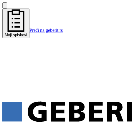
Preći na geberit.rs
Moji spiskovi