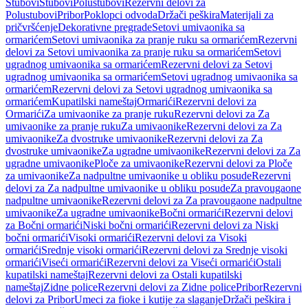
Stubovi
Stubovi
Polustubovi
Rezervni delovi za
Polustubovi
Pribor
Poklopci odvoda
Držači peškira
Materijali za
pričvršćenje
Dekorativne pregrade
Setovi umivaonika sa
ormarićem
Setovi umivaonika za pranje ruku sa ormarićem
Rezervni
delovi za Setovi umivaonika za pranje ruku sa ormarićem
Setovi
ugradnog umivaonika sa ormarićem
Rezervni delovi za Setovi
ugradnog umivaonika sa ormarićem
Setovi ugradnog umivaonika sa
ormarićem
Rezervni delovi za Setovi ugradnog umivaonika sa
ormarićem
Kupatilski nameštaj
Ormarići
Rezervni delovi za
Ormarići
Za umivaonike za pranje ruku
Rezervni delovi za Za
umivaonike za pranje ruku
Za umivaonike
Rezervni delovi za Za
umivaonike
Za dvostruke umivaonike
Rezervni delovi za Za
dvostruke umivaonike
Za ugradne umivaonike
Rezervni delovi za Za
ugradne umivaonike
Ploče za umivaonike
Rezervni delovi za Ploče
za umivaonike
Za nadpultne umivaonike u obliku posude
Rezervni
delovi za Za nadpultne umivaonike u obliku posude
Za pravougaone
nadpultne umivaonike
Rezervni delovi za Za pravougaone nadpultne
umivaonike
Za ugradne umivaonike
Bočni ormarići
Rezervni delovi
za Bočni ormarići
Niski bočni ormarići
Rezervni delovi za Niski
bočni ormarići
Visoki ormarići
Rezervni delovi za Visoki
ormarići
Srednje visoki ormarići
Rezervni delovi za Srednje visoki
ormarići
Viseći ormarići
Rezervni delovi za Viseći ormarići
Ostali
kupatilski nameštaj
Rezervni delovi za Ostali kupatilski
nameštaj
Zidne police
Rezervni delovi za Zidne police
Pribor
Rezervni
delovi za Pribor
Umeci za fioke i kutije za slaganje
Držači peškira i