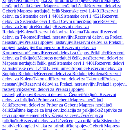
zaptivke
Kompleti vijaka za prirubničke spojeve
Geberit Mapress
nerđajući čelik
Geberit Mapress nerđajući čelik
Rezervni delovi za
Geberit Mapress nerđajući čelik
Sistemske cevi 1.4401
Rezervni
delovi za Sistemske cevi 1.4401
Sistemske cevi 1.4521
Rezervni
delovi za Sistemske cevi 1.4521
Cevni umeci
Spojnice
Rezervni
delovi za Spojnice
Redukcije
Rezervni delovi za
Redukcije
Kolena
Rezervni delovi za Kolena
T-komadi
Rezervni
delovi za T-komadi
Prelazi, nerastavljivi
Rezervni delovi za Prelazi,
nerastavljivi
Prelazi i spojevi, rastavljivi
Rezervni delovi za Prelazi i
spojevi, rastavljivi
Kompenzatori
Rezervni delovi za
Kompenzatori
Čepovi
Rezervni delovi za Čepovi
Priključci
Rezervni
delovi za Priključci
Mapress nerđajući čelik, gas
Rezervni delovi za
Mapress nerđajući čelik, gas
Sistemske cevi 1.4401
Rezervni delovi
za Sistemske cevi 1.4401
Cevni umeci
Spojnice
Rezervni delovi za
Spojnice
Redukcije
Rezervni delovi za Redukcije
Kolena
Rezervni
delovi za Kolena
T-komadi
Rezervni delovi za T-komadi
Prelazi,
nerastavljivi
Rezervni delovi za Prelazi, nerastavljivi
Prelazi i spojevi,
rastavljivi
Rezervni delovi za Prelazi i spojevi,
rastavljivi
Čepovi
Rezervni delovi za Čepovi
Priključci
Rezervni
delovi za Priključci
Pribor za Geberit Mapress nerđajući
čelik
Rezervni delovi za Pribor za Geberit Mapress nerđajući
čelik
Zaštitne kapice za kraj cevi
Izolacija za priključke
Zaptivke za
cevi i spojne elemente
Učvršćenja za cevi
Učvršćenja za
priključke
Rezervni delovi za Učvršćenja za priključke
Sistemske
zaptivke
Kompleti vijaka za prirubničke spojeve
Geberit Mapress