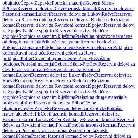
obujmice
Čepovi
Zaptivke
Potrošni materijal
Geberit Silent-
PP
Cevi
Rezervni delovi za Cevi
Fazonski komadi
Rezervni delovi za
Fazonski komadi
Lukovi
Rezervni delovi za Lukovi
Račve
Rezervni
delovi za Račve
Redukcije
Rezervni delovi za Redukcije
Revizioni
komadi
Rezervni delovi za Revizioni komadi
Spojevi
Rezervni delovi
za Spojevi
Natične spojnice
Rezervni delovi za Natične
spojnice
Spojnice sa steznim klještima
Prelazi na proizvode izrađene
od drugih materijala
Priključci za aparate
Rezervni delovi za
Priključci za aparate
Priključna kolena
Rezervni delovi za Priključna
kolena
Ravni priključci
Rezervni delovi za Ravni
priključci
Pribor
Cevne obujmice
Čepovi
Zaptivke
Zaštitni
poklopac
Potrošni materijal
Geberit Silent-Pro
Cevi
Rezervni delovi za
Cevi
Fazonski komadi
Rezervni delovi za Fazonski
komadi
Lukovi
Rezervni delovi za Lukovi
Račve
Rezervni delovi za
Račve
Redukcije
Rezervni delovi za Redukcije
Revizioni
komadi
Rezervni delovi za Revizioni komadi
Spojevi
Rezervni delovi
za Spojevi
Natične spojnice
Rezervni delovi za Natične
spojnice
Spojnice sa steznim klještima
Prelazi na druge materijale
proizvoda
Pribor
Rezervni delovi za Pribor
Cevne
obujmice
Čepovi
Zaptivke
Rezervni delovi za Zaptivke
Potrošni
materijal
Geberit PE
Cevi
Fazonski komadi
Rezervni delovi za
Fazonski komadi
Lukovi
Račve
Redukcije
Revizioni komadi
Rezervni
delovi za Revizioni komadi
Prelazi
Posebni fazonski komadi
Rezervni
delovi za Posebni fazonski komadi
SuperTube fazonski
komadi
Kolena
Posebni fazonski komadi
Spojevi
Rezervni delovi za