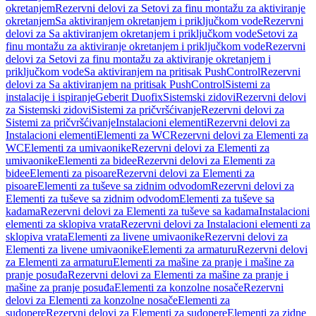
okretanjem
Rezervni delovi za Setovi za finu montažu za aktiviranje
okretanjem
Sa aktiviranjem okretanjem i priključkom vode
Rezervni
delovi za Sa aktiviranjem okretanjem i priključkom vode
Setovi za
finu montažu za aktiviranje okretanjem i priključkom vode
Rezervni
delovi za Setovi za finu montažu za aktiviranje okretanjem i
priključkom vode
Sa aktiviranjem na pritisak PushControl
Rezervni
delovi za Sa aktiviranjem na pritisak PushControl
Sistemi za
instalacije i ispiranje
Geberit Duofix
Sistemski zidovi
Rezervni delovi
za Sistemski zidovi
Sistemi za pričvršćivanje
Rezervni delovi za
Sistemi za pričvršćivanje
Instalacioni elementi
Rezervni delovi za
Instalacioni elementi
Elementi za WC
Rezervni delovi za Elementi za
WC
Elementi za umivaonike
Rezervni delovi za Elementi za
umivaonike
Elementi za bidee
Rezervni delovi za Elementi za
bidee
Elementi za pisoare
Rezervni delovi za Elementi za
pisoare
Elementi za tuševe sa zidnim odvodom
Rezervni delovi za
Elementi za tuševe sa zidnim odvodom
Elementi za tuševe sa
kadama
Rezervni delovi za Elementi za tuševe sa kadama
Instalacioni
elementi za sklopiva vrata
Rezervni delovi za Instalacioni elementi za
sklopiva vrata
Elementi za livene umivaonike
Rezervni delovi za
Elementi za livene umivaonike
Elementi za armaturu
Rezervni delovi
za Elementi za armaturu
Elementi za mašine za pranje i mašine za
pranje posuđa
Rezervni delovi za Elementi za mašine za pranje i
mašine za pranje posuđa
Elementi za konzolne nosače
Rezervni
delovi za Elementi za konzolne nosače
Elementi za
sudopere
Rezervni delovi za Elementi za sudopere
Elementi za zidne