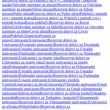
a
Rezervni delovi za Priključci od PVC-a
Manžetne i pokrivne
maske
Odvodne garniture za pisoare
Rezervni delovi za Odvodne
garniture za pisoare
Sifoni pisoara
Rezervni delovi za Sifoni
pisoara
Pužni sifoni
Rezervni delovi za Pužni sifoni
Priključci ispirnih
cevi i ispirnih kolena
Rezervni delovi za Priključci ispirnih cevi i
ispirnih kolena
Ravni priključci
Rezervni delovi za Ravni
priključci
Odvodne garniture za bidee
Rezervni delovi za Odvodne
garniture za bidee
Cevni sifoni
Rezervni delovi za Cevni
sifoni
Priključci
Zaptivke
Prostori za
pranje
Umivaonici
Umivaonici
Rezervni delovi za
Umivaonici
Dvostruki umivaonici
Rezervni delovi za Dvostruki
umivaonici
Ugradni umivaonici
Rezervni delovi za Ugradni
umivaonici
Nadgradni umivaonici
Rezervni delovi za Nadgradni
umivaonici
Umivaonici za pranje ruku
Rezervni delovi za
Umivaonici za pranje ruku
Ugaoni umivaonici za pranje
ruku
Poluugradni umivaonici
Rezervni delovi za Poluugradni
umivaonici
Ugradni umivaonici
Rezervni delovi za Ugradni
umivaonici
Podgradni umivaonici
Rezervni delovi za Podgradni
umivaonici
Ugaoni umivaonici
Umivaonici modela
Comfort
Umivaonici za decu
Umivaonici
Višestruki umivaonici
Ostali
višenamenski umivaonici
Rezervni delovi za Ostali višenamenski
umivaonici
Izlivna korita
Rezervni delovi za Izlivna korita
Trokadero,
konzolni
Rezervni delovi za Trokadero, konzolni
Višenamenski
umivaonici
Rezervni delovi za Višenamenski umivaonici
Umivaonici
za učionice
Pribor
Stubovi
Rezervni delovi za