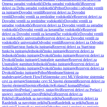
Omega ugradni vodokotlići
Delta ugradni vodokotlići
Rezervni
delovi za Delta ugradni vodokotlići
Pribor
Dovodni i odvodni ventili
za ispiranje
Dovodni ventili
Rezervni delovi za Dovodni
ventili
Dovodni ventili za predzidne vodokotliće
Rezervni delovi za
Dovodni ventili za predzidne vodokotliće
Dovodni ventili za
ugradne vodokotliće
Rezervni delovi za Dovodni ventili za ugradne
vodokotliće
Dovodni ventili za keramičke vodokotliće
Rezervni
delovi za Dovodni ventili za keramičke vodokotliće
Dovodni ventili
za vodokotliće univerzalni
Rezervni delovi za Dovodni ventili za
vodokotliće univerzalni
Odvodni ventili
Rezervni delovi za Odvodni
ventili
Start/stop funkcija ispiranja
Rezervni delovi za Start/stop
funkcija ispiranja
Jednokoličinsko ispiranje
Rezervni delovi za
Jednokoličinsko ispiranje
Dvokoličinsko ispiranje
Rezervni delovi za
Dvokoličinsko ispiranje
Unutrašnje garniture
Rezervni delovi za
Unutrašnje garniture
Jednokoličinsko ispiranje
Rezervni delovi za
Jednokoličinsko ispiranje
Dvokoličinsko ispiranje
Rezervni delovi za
Dvokoličinsko ispiranje
Pribor
Membrane
Sistemi za
snabdevanje
Geberit FlowFit
Sistemske cevi ML
Višeslojne sistemske
cevi za grejanje
Sistemske cevi SL
Spojni elementi
Rezervni delovi za
Spojni elementi
Spojnice
Redukcije
Kolana
T-komadi
Prelazi,
nerastavljivi
Prelazi i spojevi, rastavljivi
Rezervni delovi za Prelazi i
spojevi, rastavljivi
Čepovi
Priključci
Rezervni delovi za
Priključci
Razdelnik sa navojnim priključkom
Rezervni delovi za
Razdelnik sa navojnim priključkom
Razdelnik sa priključkom za
stiskanje
T-komadi za grejanje
Odvodne cevi i spojevi za grejanje,