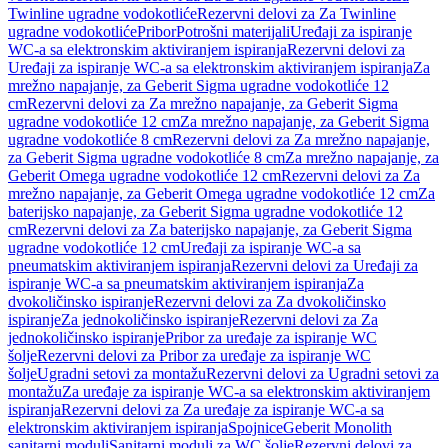
Twinline ugradne vodokotliće
Rezervni delovi za Za Twinline
ugradne vodokotliće
Pribor
Potrošni materijali
Uređaji za ispiranje
WC-a sa elektronskim aktiviranjem ispiranja
Rezervni delovi za
Uređaji za ispiranje WC-a sa elektronskim aktiviranjem ispiranja
Za
mrežno napajanje, za Geberit Sigma ugradne vodokotliće 12
cm
Rezervni delovi za Za mrežno napajanje, za Geberit Sigma
ugradne vodokotliće 12 cm
Za mrežno napajanje, za Geberit Sigma
ugradne vodokotliće 8 cm
Rezervni delovi za Za mrežno napajanje,
za Geberit Sigma ugradne vodokotliće 8 cm
Za mrežno napajanje, za
Geberit Omega ugradne vodokotliće 12 cm
Rezervni delovi za Za
mrežno napajanje, za Geberit Omega ugradne vodokotliće 12 cm
Za
baterijsko napajanje, za Geberit Sigma ugradne vodokotliće 12
cm
Rezervni delovi za Za baterijsko napajanje, za Geberit Sigma
ugradne vodokotliće 12 cm
Uređaji za ispiranje WC-a sa
pneumatskim aktiviranjem ispiranja
Rezervni delovi za Uređaji za
ispiranje WC-a sa pneumatskim aktiviranjem ispiranja
Za
dvokoličinsko ispiranje
Rezervni delovi za Za dvokoličinsko
ispiranje
Za jednokoličinsko ispiranje
Rezervni delovi za Za
jednokoličinsko ispiranje
Pribor za uređaje za ispiranje WC
šolje
Rezervni delovi za Pribor za uređaje za ispiranje WC
šolje
Ugradni setovi za montažu
Rezervni delovi za Ugradni setovi za
montažu
Za uređaje za ispiranje WC-a sa elektronskim aktiviranjem
ispiranja
Rezervni delovi za Za uređaje za ispiranje WC-a sa
elektronskim aktiviranjem ispiranja
Spojnice
Geberit Monolith
sanitarni moduli
Sanitarni moduli za WC šolje
Rezervni delovi za