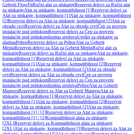
Geberit FlowFit
Ručni alat za stiskanje
Rezervni delovi za Ručni alat
za stiskanje
Alat za stiskanje, kompatibilnost [1]
Rezervni delovi za
Alat za stiskanje, kompatibilnost [1]
Alat za stiskanje, kompatibilnost
[2]
Rezervni delovi za Alat za stiskanje, kompatibilnost [2]
Alat za
obradu cevi
Rezervni delovi za Alat za obradu cevi
Čep za proveru
instalacije pod pritiskom
Rezervni delovi za Čep za proveru
instalacije pod pritiskom
Ispitna sredstva
Uređaj za stiskanje sa
alatima
Pribor
Rezervni delovi za Pribor
Alat za Geberit
Mepla
Rezervni delovi za Alat za Geberit Mepla
Ručni alat za
stiskanje
Rezervni delovi za Ručni alat za stiskanje
Alat za stiskanje,
kompatibilnost [1]
Rezervni delovi za Alat za stiskanje,
kompatibilnost [1]
Alat za stiskanje, kompatibilnost [2]
Rezervni
delovi za Alat za stiskanje, kompatibilnost [2]
Alat za obradu
cevi
Rezervni delovi za Alat za obradu cevi
Čep za proveru
instalacije pod pritiskom
Rezervni delovi za Čep za proveru
instalacije pod pritiskom
Ispitna sredstva
Pribor
Alat za Geberit
Mapress
Rezervni delovi za Alat za Geberit Mapress
Alat za
stiskanje, kompatibilnost [1]
Rezervni delovi za Alat za stiskanje,
kompatibilnost [1]
Alat za stiskanje, kompatibilnost [2]
Rezervni
delovi za Alat za stiskanje, kompatibilnost [2]
Alat za stiskanje,
kompatibilnost [1] / [2]
Rezervni delovi za Alat za stiskanje,
kompatibilnost [1] / [2]
Kompatibilnost alata za stiskanje
[2XL]
Rezervni delovi za Kompatibilnost alata za stiskanje
[2XL]
Alat za stiskanje, kompatibilnost [3]
Rezervni delovi za Alat za
stiskanje, kompatibilnost [3]
Alat za obradu cevi
Rezervni delovi za