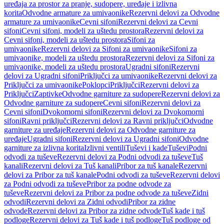
uređaja za prostor za pranje, sudopere, uređaje i izlivna
korita
Odvodne armature za umivaonike
Rezervni delovi za Odvodne
armature za umivaonike
Cevni sifoni
Rezervni delovi za Cevni
sifoni
Cevni sifoni, modeli za uštedu prostora
Rezervni delovi za
Cevni sifoni, modeli za uštedu prostora
Sifoni za
umivaonike
Rezervni delovi za Sifoni za umivaonike
Sifoni za
umivaonike, modeli za uštedu prostora
Rezervni delovi za Sifoni za
umivaonike, modeli za uštedu prostora
Ugradni sifoni
Rezervni
delovi za Ugradni sifoni
Priključci za umivaonike
Rezervni delovi za
Priključci za umivaonike
Poklopci
Priključci
Rezervni delovi za
Priključci
Zaptivke
Odvodne garniture za sudopere
Rezervni delovi za
Odvodne garniture za sudopere
Cevni sifoni
Rezervni delovi za
Cevni sifoni
Dvokomorni sifoni
Rezervni delovi za Dvokomorni
sifoni
Ravni priključci
Rezervni delovi za Ravni priključci
Odvodne
garniture za uređaje
Rezervni delovi za Odvodne garniture za
uređaje
Ugradni sifoni
Rezervni delovi za Ugradni sifoni
Odvodne
garniture za izlivna korita
Izlivni ventili
Tuševi i kade
Tuševi
Podni
odvodi za tuševe
Rezervni delovi za Podni odvodi za tuševe
Tuš
kanali
Rezervni delovi za Tuš kanali
Pribor za tuš kanale
Rezervni
delovi za Pribor za tuš kanale
Podni odvodi za tuševe
Rezervni delovi
za Podni odvodi za tuševe
Pribor za podne odvode za
tuševe
Rezervni delovi za Pribor za podne odvode za tuševe
Zidni
odvodi
Rezervni delovi za Zidni odvodi
Pribor za zidne
odvode
Rezervni delovi za Pribor za zidne odvode
Tuš kade i tuš
podloge
Rezervni delovi za Tuš kade i tuš podloge
Tuš podloge od