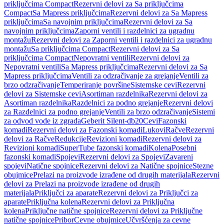
priključcima Compact
Rezervni delovi za Sa priključcima
Compact
Sa Mapress priključcima
Rezervni delovi za Sa Mapress
priključcima
Sa navojnim priključcima
Rezervni delovi za Sa
navojnim priključcima
Zaporni ventili i razdelnici za ugradnu
montažu
Rezervni delovi za Zaporni ventili i razdelnici za ugradnu
montažu
Sa priključcima Compact
Rezervni delovi za Sa
priključcima Compact
Nepovratni ventili
Rezervni delovi za
Nepovratni ventili
Sa Mapress priključcima
Rezervni delovi za Sa
Mapress priključcima
Ventili za odzračivanje za grejanje
Ventili za
brzo odzračivanje
Temperiranje površine
Sistemske cevi
Rezervni
delovi za Sistemske cevi
Asortiman razdelnika
Rezervni delovi za
Asortiman razdelnika
Razdelnici za podno grejanje
Rezervni delovi
za Razdelnici za podno grejanje
Ventili za brzo odzračivanje
Sistemi
za odvod vode iz zgrada
Geberit Silent-db20
Cevi
Fazonski
komadi
Rezervni delovi za Fazonski komadi
Lukovi
Račve
Rezervni
delovi za Račve
Redukcije
Revizioni komadi
Rezervni delovi za
Revizioni komadi
SuperTube fazonski komadi
Kolena
Posebni
fazonski komadi
Spojevi
Rezervni delovi za Spojevi
Zavareni
spojevi
Natične spojnice
Rezervni delovi za Natične spojnice
Stezne
obujmice
Prelazi na proizvode izrađene od drugih materijala
Rezervni
delovi za Prelazi na proizvode izrađene od drugih
materijala
Priključci za aparate
Rezervni delovi za Priključci za
aparate
Priključna kolena
Rezervni delovi za Priključna
kolena
Priključne natične spojnice
Rezervni delovi za Priključne
natične spojnice
Pribor
Cevne obujmice
Učvršćenja za cevne