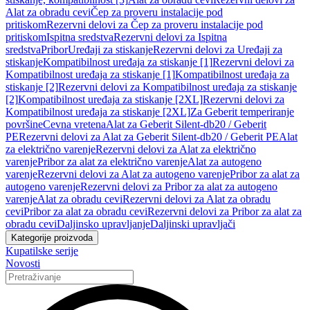
Alat za obradu cevi
Čep za proveru instalacije pod
pritiskom
Rezervni delovi za Čep za proveru instalacije pod
pritiskom
Ispitna sredstva
Rezervni delovi za Ispitna
sredstva
Pribor
Uređaji za stiskanje
Rezervni delovi za Uređaji za
stiskanje
Kompatibilnost uređaja za stiskanje [1]
Rezervni delovi za
Kompatibilnost uređaja za stiskanje [1]
Kompatibilnost uređaja za
stiskanje [2]
Rezervni delovi za Kompatibilnost uređaja za stiskanje
[2]
Kompatibilnost uređaja za stiskanje [2XL]
Rezervni delovi za
Kompatibilnost uređaja za stiskanje [2XL]
Za Geberit temperiranje
površine
Cevna vretena
Alat za Geberit Silent-db20 / Geberit
PE
Rezervni delovi za Alat za Geberit Silent-db20 / Geberit PE
Alat
za električno varenje
Rezervni delovi za Alat za električno
varenje
Pribor za alat za električno varenje
Alat za autogeno
varenje
Rezervni delovi za Alat za autogeno varenje
Pribor za alat za
autogeno varenje
Rezervni delovi za Pribor za alat za autogeno
varenje
Alat za obradu cevi
Rezervni delovi za Alat za obradu
cevi
Pribor za alat za obradu cevi
Rezervni delovi za Pribor za alat za
obradu cevi
Daljinsko upravljanje
Daljinski upravljači
Kategorije proizvoda
Kupatilske serije
Novosti