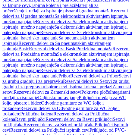
za Ispirne cevi, ispirna kolena i prelazi
Materijali za
pričvršćenje
Uređaji za ispiranje pisoara
Ugradna montaža
Rezervni
delovi za Ugradna montaža
Sa elektronskim aktiviranjem ispiranja,
mrežno napajanje
Rezervni delovi za Sa elektronskim aktiviranjem
ispiranja, mrežno napajanje
Sa elektronskim aktiviranjem ispiranja,
baterijsko napajanje
Rezervni delovi za Sa elektronskim aktiviranjem
ispiranja, baterijsko napajanje
Sa pneumatskim aktiviranjem
ispiranja
Rezervni delovi za Sa pneumatskim aktiviranjem
ispiranja
Basic
Rezervni delovi za Basic
Predzidna montaža
Rezervni
delovi za Predzidna montaža
Sa elektronskim aktiviranjem ispiranja,
mrežno napajanje
Rezervni delovi za Sa elektronskim aktiviranjem
ispiranja, mrežno napajanje
Sa elektronskim aktiviranjem ispiranja,
baterijsko napajanje
Rezervni delovi za Sa elektronskim aktiviranjem
ispiranja, baterijsko napajanje
Pribor
Rezervni delovi za Pribor
Setovi
za grubu gradnju i za prepravku
Rezervni delovi za Setovi za grubu
gradnju i za prepravku
Ispirne cevi, ispirna kolena i prelazi
Zamenski
setovi
Rezervni delovi za Zamenski setovi
Pokrivne ploče
Integrisani
uređaji za ispiranje
Daljinsko upravljanje
Priključci uređaja za WC
šolje, pisoare i bidee
Odvodne garniture za WC šolje i
trokadere
Rezervni delovi za Odvodne garniture za WC šolje i
trokadere
Priključna kolena
Rezervni delovi za Priključna
kolena
Ravni priključci
Rezervni delovi za Ravni priključci
Setovi
priključaka
Rezervni delovi za Setovi priključaka
Priključci ispirnih
cevi
Rezervni delovi za Priključci ispirnih cevi
Priključci od PVC-