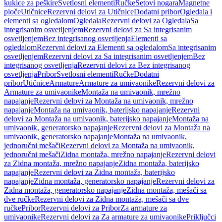
kukice za peškire
Svetlosni elementi
Ručke
Setovi nogara
Magnetne
ploče
Utičnice
Rezervni delovi za Utičnice
Dodatni pribor
Ogledala i
elementi sa ogledalom
Ogledala
Rezervni delovi za Ogledala
Sa
integrisanim osvetljenjem
Rezervni delovi za Sa integrisanim
osvetljenjem
Bez integrisanog osvetljenja
Elementi sa
ogledalom
Rezervni delovi za Elementi sa ogledalom
Sa integrisanim
osvetljenjem
Rezervni delovi za Sa integrisanim osvetljenjem
Bez
integrisanog osvetljenja
Rezervni delovi za Bez integrisanog
osvetljenja
Pribor
Svetlosni elementi
Ručke
Dodatni
pribor
Utičnice
Armature
Armature za umivaonike
Rezervni delovi za
Armature za umivaonike
Montaža na umivaonik, mrežno
napajanje
Rezervni delovi za Montaža na umivaonik, mrežno
napajanje
Montaža na umivaonik, baterijsko napajanje
Rezervni
delovi za Montaža na umivaonik, baterijsko napajanje
Montaža na
umivaonik, generatorsko napajanje
Rezervni delovi za Montaža na
umivaonik, generatorsko napajanje
Montaža na umivaonik,
jednoručni mešači
Rezervni delovi za Montaža na umivaonik,
jednoručni mešači
Zidna montaža, mrežno napajanje
Rezervni delovi
za Zidna montaža, mrežno napajanje
Zidna montaža, baterijsko
napajanje
Rezervni delovi za Zidna montaža, baterijsko
napajanje
Zidna montaža, generatorsko napajanje
Rezervni delovi za
Zidna montaža, generatorsko napajanje
Zidna montaža, mešači sa
dve ručke
Rezervni delovi za Zidna montaža, mešači sa dve
ručke
Pribor
Rezervni delovi za Pribor
Za armature za
umivaonike
Rezervni delovi za Za armature za umivaonike
Priključci