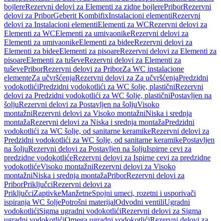
bojlere
Rezervni delovi za Elementi za zidne bojlere
Pribor
Rezervni
delovi za Pribor
Geberit Kombifix
Instalacioni elementi
Rezervni
delovi za Instalacioni elementi
Elementi za WC
Rezervni delovi za
Elementi za WC
Elementi za umivaonike
Rezervni delovi za
Elementi za umivaonike
Elementi za bidee
Rezervni delovi za
Elementi za bidee
Elementi za pisoare
Rezervni delovi za Elementi za
pisoare
Elementi za tuševe
Rezervni delovi za Elementi za
tuševe
Pribor
Rezervni delovi za Pribor
Za WC instalacione
elemente
Za učvršćenja
Rezervni delovi za Za učvršćenja
Predzidni
vodokotlići
Predzidni vodokotlići za WC šolje, plastični
Rezervni
delovi za Predzidni vodokotlići za WC šolje, plastični
Postavljen na
šolju
Rezervni delovi za Postavljen na šolju
Visoko
montažni
Rezervni delovi za Visoko montažni
Niska i srednja
montaža
Rezervni delovi za Niska i srednja montaža
Predzidni
vodokotlići za WC šolje, od sanitarne keramike
Rezervni delovi za
Predzidni vodokotlići za WC šolje, od sanitarne keramike
Postavljen
na šolju
Rezervni delovi za Postavljen na šolju
Ispirne cevi za
predzidne vodokotliće
Rezervni delovi za Ispirne cevi za predzidne
vodokotliće
Visoko montažni
Rezervni delovi za Visoko
montažni
Niska i srednja montaža
Pribor
Rezervni delovi za
Pribor
Priključci
Rezervni delovi za
Priključci
Zaptivke
Manžetne
Spojni umeci, rozetni i usporivači
ispiranja WC šolje
Potrošni materijal
Odvodni ventili
Ugradni
vodokotlići
Sigma ugradni vodokotlići
Rezervni delovi za Sigma
ugradni vodokotlići
Omega ugradni vodokotlići
Rezervni delovi za