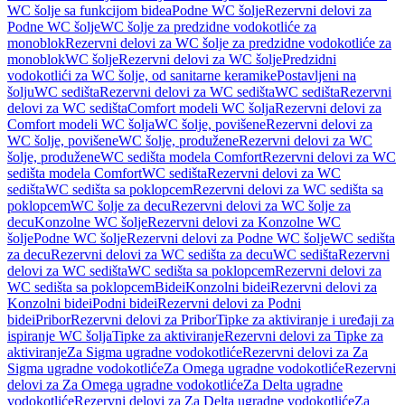
WC šolje sa funkcijom bidea
Podne WC šolje
Rezervni delovi za
Podne WC šolje
WC šolje za predzidne vodokotliće za
monoblok
Rezervni delovi za WC šolje za predzidne vodokotliće za
monoblok
WC šolje
Rezervni delovi za WC šolje
Predzidni
vodokotlići za WC šolje, od sanitarne keramike
Postavljeni na
šolju
WC sedišta
Rezervni delovi za WC sedišta
WC sedišta
Rezervni
delovi za WC sedišta
Comfort modeli WC šolja
Rezervni delovi za
Comfort modeli WC šolja
WC šolje, povišene
Rezervni delovi za
WC šolje, povišene
WC šolje, produžene
Rezervni delovi za WC
šolje, produžene
WC sedišta modela Comfort
Rezervni delovi za WC
sedišta modela Comfort
WC sedišta
Rezervni delovi za WC
sedišta
WC sedišta sa poklopcem
Rezervni delovi za WC sedišta sa
poklopcem
WC šolje za decu
Rezervni delovi za WC šolje za
decu
Konzolne WC šolje
Rezervni delovi za Konzolne WC
šolje
Podne WC šolje
Rezervni delovi za Podne WC šolje
WC sedišta
za decu
Rezervni delovi za WC sedišta za decu
WC sedišta
Rezervni
delovi za WC sedišta
WC sedišta sa poklopcem
Rezervni delovi za
WC sedišta sa poklopcem
Bidei
Konzolni bidei
Rezervni delovi za
Konzolni bidei
Podni bidei
Rezervni delovi za Podni
bidei
Pribor
Rezervni delovi za Pribor
Tipke za aktiviranje i uređaji za
ispiranje WC šolja
Tipke za aktiviranje
Rezervni delovi za Tipke za
aktiviranje
Za Sigma ugradne vodokotliće
Rezervni delovi za Za
Sigma ugradne vodokotliće
Za Omega ugradne vodokotliće
Rezervni
delovi za Za Omega ugradne vodokotliće
Za Delta ugradne
vodokotliće
Rezervni delovi za Za Delta ugradne vodokotliće
Za