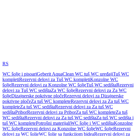
RS
WC šolje i pisoari
Geberit AquaClean WC tuš WC uređaji
Tuš WC
kompleti
Rezervni delovi za Tuš WC kompleti
Konzolne WC
šolje
Rezervni delovi za Konzolne WC šolje
Tuš WC sedišta
Rezervni
delovi za Tuš WC sedišta
Za WC šolje
Rezervni delovi za Za WC
šolje
Dizajnerske pokrivne ploče
Rezervni delovi za Dizajnerske
pokrivne ploče
Za tuš WC komplete
Rezervni delovi za Za tuš WC
komplete
Za tuš WC sedišta
Rezervni delovi za Za tuš WC
sedišta
Pribor
Rezervni delovi za Pribor
Za tuš WC komplete
Za tuš
WC sedišta
Rezervni delovi za Za tuš WC sedišta
Za tuš WC sedišta i
tuš WC komplete
Potrošni materijali
WC šolje i WC sedišta
Konzolne
WC šolje
Rezervni delovi za Konzolne WC šolje
WC šolje
Rezervni
delovi za WC šolje
WC šolje sa funkcijom bidea
Rezervni delovi za