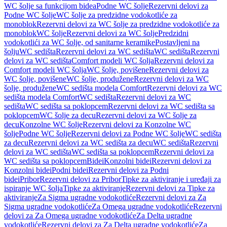
WC šolje sa funkcijom bidea
Podne WC šolje
Rezervni delovi za
Podne WC šolje
WC šolje za predzidne vodokotliće za
monoblok
Rezervni delovi za WC šolje za predzidne vodokotliće za
monoblok
WC šolje
Rezervni delovi za WC šolje
Predzidni
vodokotlići za WC šolje, od sanitarne keramike
Postavljeni na
šolju
WC sedišta
Rezervni delovi za WC sedišta
WC sedišta
Rezervni
delovi za WC sedišta
Comfort modeli WC šolja
Rezervni delovi za
Comfort modeli WC šolja
WC šolje, povišene
Rezervni delovi za
WC šolje, povišene
WC šolje, produžene
Rezervni delovi za WC
šolje, produžene
WC sedišta modela Comfort
Rezervni delovi za WC
sedišta modela Comfort
WC sedišta
Rezervni delovi za WC
sedišta
WC sedišta sa poklopcem
Rezervni delovi za WC sedišta sa
poklopcem
WC šolje za decu
Rezervni delovi za WC šolje za
decu
Konzolne WC šolje
Rezervni delovi za Konzolne WC
šolje
Podne WC šolje
Rezervni delovi za Podne WC šolje
WC sedišta
za decu
Rezervni delovi za WC sedišta za decu
WC sedišta
Rezervni
delovi za WC sedišta
WC sedišta sa poklopcem
Rezervni delovi za
WC sedišta sa poklopcem
Bidei
Konzolni bidei
Rezervni delovi za
Konzolni bidei
Podni bidei
Rezervni delovi za Podni
bidei
Pribor
Rezervni delovi za Pribor
Tipke za aktiviranje i uređaji za
ispiranje WC šolja
Tipke za aktiviranje
Rezervni delovi za Tipke za
aktiviranje
Za Sigma ugradne vodokotliće
Rezervni delovi za Za
Sigma ugradne vodokotliće
Za Omega ugradne vodokotliće
Rezervni
delovi za Za Omega ugradne vodokotliće
Za Delta ugradne
vodokotliće
Rezervni delovi za Za Delta ugradne vodokotliće
Za