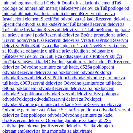
mineralnog materijala i Geberit Duofix instalacioni elementi
Tuš
podloge od mineralnih materijala
Rezervni delovi za Tuš podloge od
mineralnih materijala
Instalacioni elementi
Rezervni delovi za
Instalacioni elementi
Specifični odvodi za tuš kade
Rezervni delovi za
Specifični odvodi za tuš kade
Pribor
Tuš kabine
Rezervni delovi za
Tuš kabine
Tuš kabine
Rezervni delovi za Tuš kabine
Bočne pregrade
za tuševe u ravni poda
Rezervni delovi za Bočne pregrade za tuševe
u ravni poda
Vrata tuša
Rezervni delovi za Vrata tuša
Pribor
Rezervni
delovi za Pribor
Kutije za odlaganje u niši za tuševe
Rezervni delovi
za Kutije za odlaganje u niši za tuševe
Kutije za odlaganje u
niši
Rezervni delovi za Kutije za odlaganje u niši
Pribor
Priključci
uređaja za tuševe i kade
Odvodne garniture za tuš kade, d52
Rezervni
delovi za Odvodne garniture za tuš kade, d52
Sa poklopcem
odvoda
Rezervni delovi za Sa poklopcem odvoda
Poklopci
odvoda
Rezervni delovi za Poklopci odvoda
Odvodne garniture za
tuš kade, d90
Rezervni delovi za Odvodne garniture za tuš kade,
d90
Sa poklopcem odvoda
Rezervni delovi za Sa poklopcem
odvoda
Bez poklopca odvoda
Rezervni delovi za Bez poklopca
odvoda
Poklopci odvoda
Rezervni delovi za Poklopci
odvoda
Odvodne garniture za tuš kade Sestra
Rezervni delovi za
Odvodne garniture za tuš kade Sestra
Bez poklopca odvoda
Rezervni
delovi za Bez poklopca odvoda
Odvodne garniture za kade,
d52
Rezervni delovi za Odvodne garniture za kade, d52
Sa
aktiviranjem okretanjem
Rezervni delovi za Sa aktiviranjem
okretanjem
Setovi za finu montažu za aktiviranje