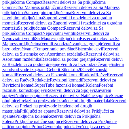
priključcima Compact
Rezervni delovi za Sa priključcima
Compact
Sa Mapress priključcima
Rezervni delovi za Sa Mapress
priključcima
Sa navojnim priključcima
Rezervni delovi za Sa
navojnim priključcima
Zaporni ventili i razdelnici za ugradnu
montažu
Rezervni delovi za Zaporni ventili i razdelnici za ugradnu
montažu
Sa priključcima Compact
Rezervni delovi za Sa
priključcima Compact
Nepovratni ventili
Rezervni delovi za
Nepovratni ventili
Sa Mapress priključcima
Rezervni delovi za Sa
Mapress priključcima
Ventili za odzračivanje za grejanje
Ventili za
brzo odzračivanje
Temperiranje površine
Sistemske cevi
Rezervni
delovi za Sistemske cevi
Asortiman razdelnika
Rezervni delovi za
Asortiman razdelnika
Razdelnici za podno grejanje
Rezervni delovi
za Razdelnici za podno grejanje
Ventili za brzo odzračivanje
Sistemi
za odvod vode iz zgrada
Geberit Silent-db20
Cevi
Fazonski
komadi
Rezervni delovi za Fazonski komadi
Lukovi
Račve
Rezervni
delovi za Račve
Redukcije
Revizioni komadi
Rezervni delovi za
Revizioni komadi
SuperTube fazonski komadi
Kolena
Posebni
fazonski komadi
Spojevi
Rezervni delovi za Spojevi
Zavareni
spojevi
Natične spojnice
Rezervni delovi za Natične spojnice
Stezne
obujmice
Prelazi na proizvode izrađene od drugih materijala
Rezervni
delovi za Prelazi na proizvode izrađene od drugih
materijala
Priključci za aparate
Rezervni delovi za Priključci za
aparate
Priključna kolena
Rezervni delovi za Priključna
kolena
Priključne natične spojnice
Rezervni delovi za Priključne
natične spojnice
Pribor
Cevne obujmice
Učvršćenja za cevne