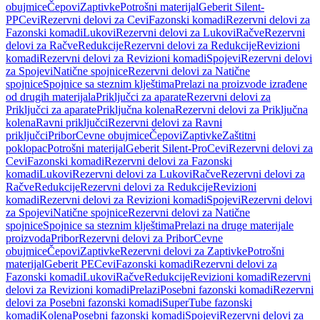
obujmice
Čepovi
Zaptivke
Potrošni materijal
Geberit Silent-
PP
Cevi
Rezervni delovi za Cevi
Fazonski komadi
Rezervni delovi za
Fazonski komadi
Lukovi
Rezervni delovi za Lukovi
Račve
Rezervni
delovi za Račve
Redukcije
Rezervni delovi za Redukcije
Revizioni
komadi
Rezervni delovi za Revizioni komadi
Spojevi
Rezervni delovi
za Spojevi
Natične spojnice
Rezervni delovi za Natične
spojnice
Spojnice sa steznim klještima
Prelazi na proizvode izrađene
od drugih materijala
Priključci za aparate
Rezervni delovi za
Priključci za aparate
Priključna kolena
Rezervni delovi za Priključna
kolena
Ravni priključci
Rezervni delovi za Ravni
priključci
Pribor
Cevne obujmice
Čepovi
Zaptivke
Zaštitni
poklopac
Potrošni materijal
Geberit Silent-Pro
Cevi
Rezervni delovi za
Cevi
Fazonski komadi
Rezervni delovi za Fazonski
komadi
Lukovi
Rezervni delovi za Lukovi
Račve
Rezervni delovi za
Račve
Redukcije
Rezervni delovi za Redukcije
Revizioni
komadi
Rezervni delovi za Revizioni komadi
Spojevi
Rezervni delovi
za Spojevi
Natične spojnice
Rezervni delovi za Natične
spojnice
Spojnice sa steznim klještima
Prelazi na druge materijale
proizvoda
Pribor
Rezervni delovi za Pribor
Cevne
obujmice
Čepovi
Zaptivke
Rezervni delovi za Zaptivke
Potrošni
materijal
Geberit PE
Cevi
Fazonski komadi
Rezervni delovi za
Fazonski komadi
Lukovi
Račve
Redukcije
Revizioni komadi
Rezervni
delovi za Revizioni komadi
Prelazi
Posebni fazonski komadi
Rezervni
delovi za Posebni fazonski komadi
SuperTube fazonski
komadi
Kolena
Posebni fazonski komadi
Spojevi
Rezervni delovi za