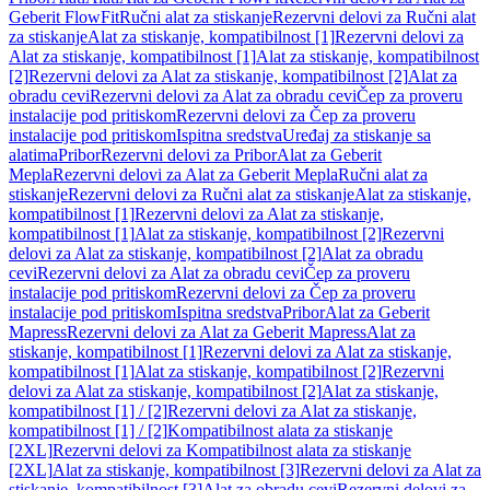
Geberit FlowFit
Ručni alat za stiskanje
Rezervni delovi za Ručni alat
za stiskanje
Alat za stiskanje, kompatibilnost [1]
Rezervni delovi za
Alat za stiskanje, kompatibilnost [1]
Alat za stiskanje, kompatibilnost
[2]
Rezervni delovi za Alat za stiskanje, kompatibilnost [2]
Alat za
obradu cevi
Rezervni delovi za Alat za obradu cevi
Čep za proveru
instalacije pod pritiskom
Rezervni delovi za Čep za proveru
instalacije pod pritiskom
Ispitna sredstva
Uređaj za stiskanje sa
alatima
Pribor
Rezervni delovi za Pribor
Alat za Geberit
Mepla
Rezervni delovi za Alat za Geberit Mepla
Ručni alat za
stiskanje
Rezervni delovi za Ručni alat za stiskanje
Alat za stiskanje,
kompatibilnost [1]
Rezervni delovi za Alat za stiskanje,
kompatibilnost [1]
Alat za stiskanje, kompatibilnost [2]
Rezervni
delovi za Alat za stiskanje, kompatibilnost [2]
Alat za obradu
cevi
Rezervni delovi za Alat za obradu cevi
Čep za proveru
instalacije pod pritiskom
Rezervni delovi za Čep za proveru
instalacije pod pritiskom
Ispitna sredstva
Pribor
Alat za Geberit
Mapress
Rezervni delovi za Alat za Geberit Mapress
Alat za
stiskanje, kompatibilnost [1]
Rezervni delovi za Alat za stiskanje,
kompatibilnost [1]
Alat za stiskanje, kompatibilnost [2]
Rezervni
delovi za Alat za stiskanje, kompatibilnost [2]
Alat za stiskanje,
kompatibilnost [1] / [2]
Rezervni delovi za Alat za stiskanje,
kompatibilnost [1] / [2]
Kompatibilnost alata za stiskanje
[2XL]
Rezervni delovi za Kompatibilnost alata za stiskanje
[2XL]
Alat za stiskanje, kompatibilnost [3]
Rezervni delovi za Alat za
stiskanje, kompatibilnost [3]
Alat za obradu cevi
Rezervni delovi za