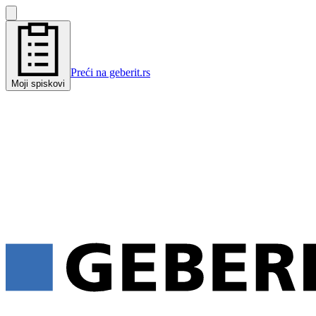
Preći na geberit.rs
Moji spiskovi