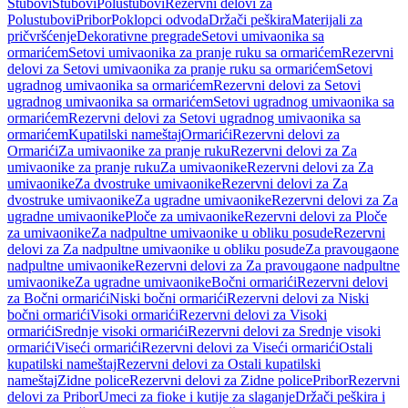
Stubovi
Stubovi
Polustubovi
Rezervni delovi za
Polustubovi
Pribor
Poklopci odvoda
Držači peškira
Materijali za
pričvršćenje
Dekorativne pregrade
Setovi umivaonika sa
ormarićem
Setovi umivaonika za pranje ruku sa ormarićem
Rezervni
delovi za Setovi umivaonika za pranje ruku sa ormarićem
Setovi
ugradnog umivaonika sa ormarićem
Rezervni delovi za Setovi
ugradnog umivaonika sa ormarićem
Setovi ugradnog umivaonika sa
ormarićem
Rezervni delovi za Setovi ugradnog umivaonika sa
ormarićem
Kupatilski nameštaj
Ormarići
Rezervni delovi za
Ormarići
Za umivaonike za pranje ruku
Rezervni delovi za Za
umivaonike za pranje ruku
Za umivaonike
Rezervni delovi za Za
umivaonike
Za dvostruke umivaonike
Rezervni delovi za Za
dvostruke umivaonike
Za ugradne umivaonike
Rezervni delovi za Za
ugradne umivaonike
Ploče za umivaonike
Rezervni delovi za Ploče
za umivaonike
Za nadpultne umivaonike u obliku posude
Rezervni
delovi za Za nadpultne umivaonike u obliku posude
Za pravougaone
nadpultne umivaonike
Rezervni delovi za Za pravougaone nadpultne
umivaonike
Za ugradne umivaonike
Bočni ormarići
Rezervni delovi
za Bočni ormarići
Niski bočni ormarići
Rezervni delovi za Niski
bočni ormarići
Visoki ormarići
Rezervni delovi za Visoki
ormarići
Srednje visoki ormarići
Rezervni delovi za Srednje visoki
ormarići
Viseći ormarići
Rezervni delovi za Viseći ormarići
Ostali
kupatilski nameštaj
Rezervni delovi za Ostali kupatilski
nameštaj
Zidne police
Rezervni delovi za Zidne police
Pribor
Rezervni
delovi za Pribor
Umeci za fioke i kutije za slaganje
Držači peškira i