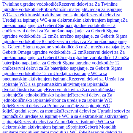
Twinline ugradne vodokotliće
Rezervni delovi za Za Twinline
ugradne vodokotliće
Pribor
Potrošni materijali
Uređaji za ispiranje
WC-a sa elektronskim aktiviranjem ispiranja
Rezervni delovi za
Uređaji za ispiranje WC-a sa elektronskim aktiviranjem ispiranja
Za
mrežno napajanje, za Geberit Sigma ugradne vodokotliće 12
cm
Rezervni delovi za Za mrežno napajanje, za Geberit Sigma
ugradne vodokotliće 12 cm
Za mrežno napajanje, za Geberit Sigma
ugradne vodokotliće 8 cm
Rezervni delovi za Za mrežno napajanje,
za Geberit Sigma ugradne vodokotliće 8 cm
Za mrežno napajanje, za
Geberit Omega ugradne vodokotliće 12 cm
Rezervni delovi za Za
mrežno napajanje, za Geberit Omega ugradne vodokotliće 12 cm
Za
baterijsko napajanje, za Geberit Sigma ugradne vodokotliće 12
cm
Rezervni delovi za Za baterijsko napajanje, za Geberit Sigma
ugradne vodokotliće 12 cm
Uređaji za ispiranje WC-a sa
pneumatskim aktiviranjem ispiranja
Rezervni delovi za Uređaji za
ispiranje WC-a sa pneumatskim aktiviranjem ispiranja
Za
dvokoličinsko ispiranje
Rezervni delovi za Za dvokoličinsko
ispiranje
Za jednokoličinsko ispiranje
Rezervni delovi za Za
jednokoličinsko ispiranje
Pribor za uređaje za ispiranje WC
šolje
Rezervni delovi za Pribor za uređaje za ispiranje WC
šolje
Ugradni setovi za montažu
Rezervni delovi za Ugradni setovi za
montažu
Za uređaje za ispiranje WC-a sa elektronskim aktiviranjem
ispiranja
Rezervni delovi za Za uređaje za ispiranje WC-a sa
elektronskim aktiviranjem ispiranja
Spojnice
Geberit Monolith
sanitarni moduli
Sanitarni moduli za WC šolje
Rezervni delovi za