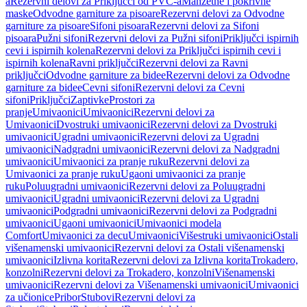
a
Rezervni delovi za Priključci od PVC-a
Manžetne i pokrivne
maske
Odvodne garniture za pisoare
Rezervni delovi za Odvodne
garniture za pisoare
Sifoni pisoara
Rezervni delovi za Sifoni
pisoara
Pužni sifoni
Rezervni delovi za Pužni sifoni
Priključci ispirnih
cevi i ispirnih kolena
Rezervni delovi za Priključci ispirnih cevi i
ispirnih kolena
Ravni priključci
Rezervni delovi za Ravni
priključci
Odvodne garniture za bidee
Rezervni delovi za Odvodne
garniture za bidee
Cevni sifoni
Rezervni delovi za Cevni
sifoni
Priključci
Zaptivke
Prostori za
pranje
Umivaonici
Umivaonici
Rezervni delovi za
Umivaonici
Dvostruki umivaonici
Rezervni delovi za Dvostruki
umivaonici
Ugradni umivaonici
Rezervni delovi za Ugradni
umivaonici
Nadgradni umivaonici
Rezervni delovi za Nadgradni
umivaonici
Umivaonici za pranje ruku
Rezervni delovi za
Umivaonici za pranje ruku
Ugaoni umivaonici za pranje
ruku
Poluugradni umivaonici
Rezervni delovi za Poluugradni
umivaonici
Ugradni umivaonici
Rezervni delovi za Ugradni
umivaonici
Podgradni umivaonici
Rezervni delovi za Podgradni
umivaonici
Ugaoni umivaonici
Umivaonici modela
Comfort
Umivaonici za decu
Umivaonici
Višestruki umivaonici
Ostali
višenamenski umivaonici
Rezervni delovi za Ostali višenamenski
umivaonici
Izlivna korita
Rezervni delovi za Izlivna korita
Trokadero,
konzolni
Rezervni delovi za Trokadero, konzolni
Višenamenski
umivaonici
Rezervni delovi za Višenamenski umivaonici
Umivaonici
za učionice
Pribor
Stubovi
Rezervni delovi za