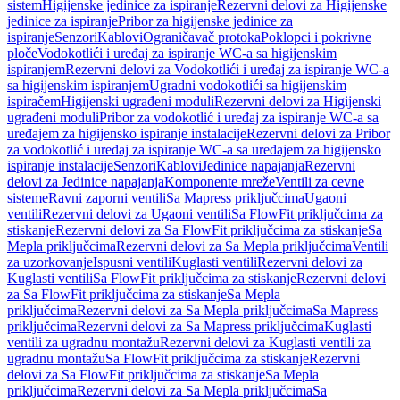
sistem
Higijenske jedinice za ispiranje
Rezervni delovi za Higijenske
jedinice za ispiranje
Pribor za higijenske jedinice za
ispiranje
Senzori
Kablovi
Ograničavač protoka
Poklopci i pokrivne
ploče
Vodokotlići i uređaj za ispiranje WC-a sa higijenskim
ispiranjem
Rezervni delovi za Vodokotlići i uređaj za ispiranje WC-a
sa higijenskim ispiranjem
Ugradni vodokotlići sa higijenskim
ispiračem
Higijenski ugrađeni moduli
Rezervni delovi za Higijenski
ugrađeni moduli
Pribor za vodokotlić i uređaj za ispiranje WC-a sa
uređajem za higijensko ispiranje instalacije
Rezervni delovi za Pribor
za vodokotlić i uređaj za ispiranje WC-a sa uređajem za higijensko
ispiranje instalacije
Senzori
Kablovi
Jedinice napajanja
Rezervni
delovi za Jedinice napajanja
Komponente mreže
Ventili za cevne
sisteme
Ravni zaporni ventili
Sa Mapress priključcima
Ugaoni
ventili
Rezervni delovi za Ugaoni ventili
Sa FlowFit priključcima za
stiskanje
Rezervni delovi za Sa FlowFit priključcima za stiskanje
Sa
Mepla priključcima
Rezervni delovi za Sa Mepla priključcima
Ventili
za uzorkovanje
Ispusni ventili
Kuglasti ventili
Rezervni delovi za
Kuglasti ventili
Sa FlowFit priključcima za stiskanje
Rezervni delovi
za Sa FlowFit priključcima za stiskanje
Sa Mepla
priključcima
Rezervni delovi za Sa Mepla priključcima
Sa Mapress
priključcima
Rezervni delovi za Sa Mapress priključcima
Kuglasti
ventili za ugradnu montažu
Rezervni delovi za Kuglasti ventili za
ugradnu montažu
Sa FlowFit priključcima za stiskanje
Rezervni
delovi za Sa FlowFit priključcima za stiskanje
Sa Mepla
priključcima
Rezervni delovi za Sa Mepla priključcima
Sa