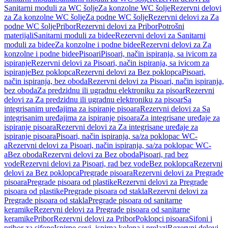
Sanitarni moduli za WC šolje
Za konzolne WC šolje
Rezervni delovi
za Za konzolne WC šolje
Za podne WC šolje
Rezervni delovi za Za
podne WC šolje
Pribor
Rezervni delovi za Pribor
Potrošni
materijali
Sanitarni moduli za bidee
Rezervni delovi za Sanitarni
moduli za bidee
Za konzolne i podne bidee
Rezervni delovi za Za
konzolne i podne bidee
Pisoari
Pisoari, način ispiranja, sa ivicom za
ispiranje
Rezervni delovi za Pisoari, način ispiranja, sa ivicom za
ispiranje
Bez poklopca
Rezervni delovi za Bez poklopca
Pisoari,
način ispiranja, bez oboda
Rezervni delovi za Pisoari, način ispiranja,
bez oboda
Za predzidnu ili ugradnu elektroniku za pisoar
Rezervni
delovi za Za predzidnu ili ugradnu elektroniku za pisoar
Sa
integrisanim uređajima za ispiranje pisoara
Rezervni delovi za Sa
integrisanim uređajima za ispiranje pisoara
Za integrisane uređaje za
ispiranje pisoara
Rezervni delovi za Za integrisane uređaje za
ispiranje pisoara
Pisoari, način ispiranja, sa/za poklopac WC-
a
Rezervni delovi za Pisoari, način ispiranja, sa/za poklopac WC-
a
Bez oboda
Rezervni delovi za Bez oboda
Pisoari, rad bez
vode
Rezervni delovi za Pisoari, rad bez vode
Bez poklopca
Rezervni
delovi za Bez poklopca
Pregrade pisoara
Rezervni delovi za Pregrade
pisoara
Pregrade pisoara od plastike
Rezervni delovi za Pregrade
pisoara od plastike
Pregrade pisoara od stakla
Rezervni delovi za
Pregrade pisoara od stakla
Pregrade pisoara od sanitarne
keramike
Rezervni delovi za Pregrade pisoara od sanitarne
keramike
Pribor
Rezervni delovi za Pribor
Poklopci pisoara
Sifoni i
pribor za sifone
Ispirne cevi, ispirna kolena i prelazi
Rezervni delovi