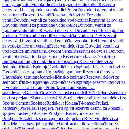
Omega ugradni vodokotlići
Delta ugradni vodokotlići
Rezervni
delovi za Delta ugradni vodokotlići
Pribor
Dovodni i odvodni ventili
za ispiranje
Dovodni ventili
Rezervni delovi za Dovodni
ventili
Dovodni ventili za predzidne vodokotliće
Rezervni delovi za
Dovodni ventili za predzidne vodokotliće
Dovodni ventili za
ugradne vodokotliće
Rezervni delovi za Dovodni ventili za ugradne
vodokotliće
Dovodni ventili za keramičke vodokotliće
Rezervni
delovi za Dovodni ventili za keramičke vodokotliće
Dovodni ventili
za vodokotliće univerzalni
Rezervni delovi za Dovodni ventili za
vodokotliće univerzalni
Odvodni ventili
Rezervni delovi za Odvodni
ventili
Start/stop funkcija ispiranja
Rezervni delovi za Start/stop
funkcija ispiranja
Jednokoličinsko ispiranje
Rezervni delovi za
Jednokoličinsko ispiranje
Dvokoličinsko ispiranje
Rezervni delovi za
Dvokoličinsko ispiranje
Unutrašnje garniture
Rezervni delovi za
Unutrašnje garniture
Jednokoličinsko ispiranje
Rezervni delovi za
Jednokoličinsko ispiranje
Dvokoličinsko ispiranje
Rezervni delovi za
Dvokoličinsko ispiranje
Pribor
Membrane
Sistemi za
snabdevanje
Geberit FlowFit
Sistemske cevi ML
Višeslojne sistemske
cevi za grejanje
Sistemske cevi SL
Spojni elementi
Rezervni delovi za
Spojni elementi
Spojnice
Redukcije
Kolana
T-komadi
Prelazi,
nerastavljivi
Prelazi i spojevi, rastavljivi
Rezervni delovi za Prelazi i
spojevi, rastavljivi
Čepovi
Priključci
Rezervni delovi za
Priključci
Razdelnik sa navojnim priključkom
Rezervni delovi za
Razdelnik sa navojnim priključkom
Razdelnik sa priključkom za
stiskanje
T-komadi za grejanje
Odvodne cevi i spojevi za grejanje,