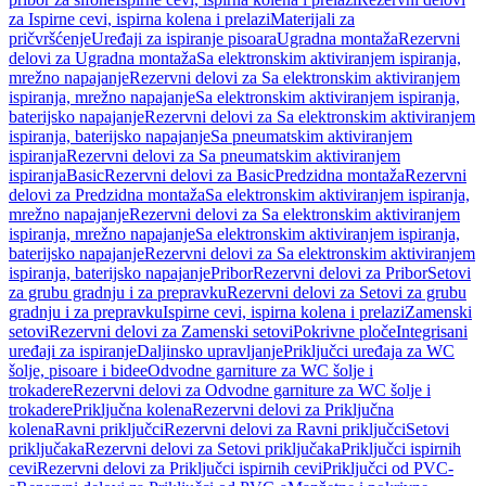
za Ispirne cevi, ispirna kolena i prelazi
Materijali za
pričvršćenje
Uređaji za ispiranje pisoara
Ugradna montaža
Rezervni
delovi za Ugradna montaža
Sa elektronskim aktiviranjem ispiranja,
mrežno napajanje
Rezervni delovi za Sa elektronskim aktiviranjem
ispiranja, mrežno napajanje
Sa elektronskim aktiviranjem ispiranja,
baterijsko napajanje
Rezervni delovi za Sa elektronskim aktiviranjem
ispiranja, baterijsko napajanje
Sa pneumatskim aktiviranjem
ispiranja
Rezervni delovi za Sa pneumatskim aktiviranjem
ispiranja
Basic
Rezervni delovi za Basic
Predzidna montaža
Rezervni
delovi za Predzidna montaža
Sa elektronskim aktiviranjem ispiranja,
mrežno napajanje
Rezervni delovi za Sa elektronskim aktiviranjem
ispiranja, mrežno napajanje
Sa elektronskim aktiviranjem ispiranja,
baterijsko napajanje
Rezervni delovi za Sa elektronskim aktiviranjem
ispiranja, baterijsko napajanje
Pribor
Rezervni delovi za Pribor
Setovi
za grubu gradnju i za prepravku
Rezervni delovi za Setovi za grubu
gradnju i za prepravku
Ispirne cevi, ispirna kolena i prelazi
Zamenski
setovi
Rezervni delovi za Zamenski setovi
Pokrivne ploče
Integrisani
uređaji za ispiranje
Daljinsko upravljanje
Priključci uređaja za WC
šolje, pisoare i bidee
Odvodne garniture za WC šolje i
trokadere
Rezervni delovi za Odvodne garniture za WC šolje i
trokadere
Priključna kolena
Rezervni delovi za Priključna
kolena
Ravni priključci
Rezervni delovi za Ravni priključci
Setovi
priključaka
Rezervni delovi za Setovi priključaka
Priključci ispirnih
cevi
Rezervni delovi za Priključci ispirnih cevi
Priključci od PVC-