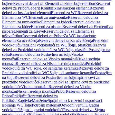
bojlere
Rezervni delovi za Elementi za zidne bojlere
Pribor
Rezervni
delovi za Pribor
Geberit Kombifix
Instalacioni elementi
Rezervni
delovi za Instalacioni elementi
Elementi za WC
Rezervni delovi za
Elementi za WC
Elementi za umivaonike
Rezervni delovi za
Elementi za umivaonike
Elementi za bidee
Rezervni delovi za
Elementi za bidee
Elementi za pisoare
Rezervni delovi za Elementi za
pisoare
Elementi za tuševe
Rezervni delovi za Elementi za
tuševe
Pribor
Rezervni delovi za Pribor
Za WC instalacione
elemente
Za učvršćenja
Rezervni delovi za Za učvršćenja
Predzidni
vodokotlići
Predzidni vodokotlići za WC šolje, plastični
Rezervni
delovi za Predzidni vodokotlići za WC šolje, plastični
Postavljen na
šolju
Rezervni delovi za Postavljen na šolju
Visoko
montažni
Rezervni delovi za Visoko montažni
Niska i srednja
montaža
Rezervni delovi za Niska i srednja montaža
Predzidni
vodokotlići za WC šolje, od sanitarne keramike
Rezervni delovi za
Predzidni vodokotlići za WC šolje, od sanitarne keramike
Postavljen
na šolju
Rezervni delovi za Postavljen na šolju
Ispirne cevi za
predzidne vodokotliće
Rezervni delovi za Ispirne cevi za predzidne
vodokotliće
Visoko montažni
Rezervni delovi za Visoko
montažni
Niska i srednja montaža
Pribor
Rezervni delovi za
Pribor
Priključci
Rezervni delovi za
Priključci
Zaptivke
Manžetne
Spojni umeci, rozetni i usporivači
ispiranja WC šolje
Potrošni materijal
Odvodni ventili
Ugradni
vodokotlići
Sigma ugradni vodokotlići
Rezervni delovi za Sigma
ugradni vodokotlići
Omega ugradni vodokotlići
Rezervni delovi za