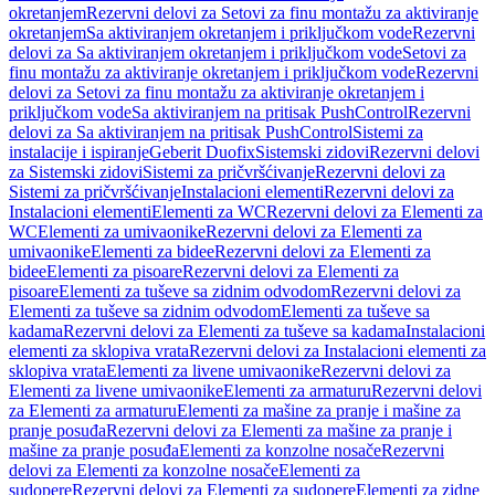
okretanjem
Rezervni delovi za Setovi za finu montažu za aktiviranje
okretanjem
Sa aktiviranjem okretanjem i priključkom vode
Rezervni
delovi za Sa aktiviranjem okretanjem i priključkom vode
Setovi za
finu montažu za aktiviranje okretanjem i priključkom vode
Rezervni
delovi za Setovi za finu montažu za aktiviranje okretanjem i
priključkom vode
Sa aktiviranjem na pritisak PushControl
Rezervni
delovi za Sa aktiviranjem na pritisak PushControl
Sistemi za
instalacije i ispiranje
Geberit Duofix
Sistemski zidovi
Rezervni delovi
za Sistemski zidovi
Sistemi za pričvršćivanje
Rezervni delovi za
Sistemi za pričvršćivanje
Instalacioni elementi
Rezervni delovi za
Instalacioni elementi
Elementi za WC
Rezervni delovi za Elementi za
WC
Elementi za umivaonike
Rezervni delovi za Elementi za
umivaonike
Elementi za bidee
Rezervni delovi za Elementi za
bidee
Elementi za pisoare
Rezervni delovi za Elementi za
pisoare
Elementi za tuševe sa zidnim odvodom
Rezervni delovi za
Elementi za tuševe sa zidnim odvodom
Elementi za tuševe sa
kadama
Rezervni delovi za Elementi za tuševe sa kadama
Instalacioni
elementi za sklopiva vrata
Rezervni delovi za Instalacioni elementi za
sklopiva vrata
Elementi za livene umivaonike
Rezervni delovi za
Elementi za livene umivaonike
Elementi za armaturu
Rezervni delovi
za Elementi za armaturu
Elementi za mašine za pranje i mašine za
pranje posuđa
Rezervni delovi za Elementi za mašine za pranje i
mašine za pranje posuđa
Elementi za konzolne nosače
Rezervni
delovi za Elementi za konzolne nosače
Elementi za
sudopere
Rezervni delovi za Elementi za sudopere
Elementi za zidne