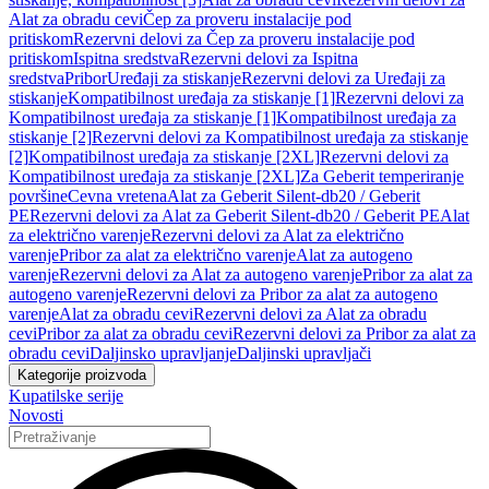
Alat za obradu cevi
Čep za proveru instalacije pod
pritiskom
Rezervni delovi za Čep za proveru instalacije pod
pritiskom
Ispitna sredstva
Rezervni delovi za Ispitna
sredstva
Pribor
Uređaji za stiskanje
Rezervni delovi za Uređaji za
stiskanje
Kompatibilnost uređaja za stiskanje [1]
Rezervni delovi za
Kompatibilnost uređaja za stiskanje [1]
Kompatibilnost uređaja za
stiskanje [2]
Rezervni delovi za Kompatibilnost uređaja za stiskanje
[2]
Kompatibilnost uređaja za stiskanje [2XL]
Rezervni delovi za
Kompatibilnost uređaja za stiskanje [2XL]
Za Geberit temperiranje
površine
Cevna vretena
Alat za Geberit Silent-db20 / Geberit
PE
Rezervni delovi za Alat za Geberit Silent-db20 / Geberit PE
Alat
za električno varenje
Rezervni delovi za Alat za električno
varenje
Pribor za alat za električno varenje
Alat za autogeno
varenje
Rezervni delovi za Alat za autogeno varenje
Pribor za alat za
autogeno varenje
Rezervni delovi za Pribor za alat za autogeno
varenje
Alat za obradu cevi
Rezervni delovi za Alat za obradu
cevi
Pribor za alat za obradu cevi
Rezervni delovi za Pribor za alat za
obradu cevi
Daljinsko upravljanje
Daljinski upravljači
Kategorije proizvoda
Kupatilske serije
Novosti