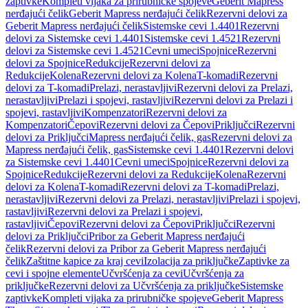
zaptivke
Kompleti vijaka za prirubničke spojeve
Geberit Mapress
nerđajući čelik
Geberit Mapress nerđajući čelik
Rezervni delovi za
Geberit Mapress nerđajući čelik
Sistemske cevi 1.4401
Rezervni
delovi za Sistemske cevi 1.4401
Sistemske cevi 1.4521
Rezervni
delovi za Sistemske cevi 1.4521
Cevni umeci
Spojnice
Rezervni
delovi za Spojnice
Redukcije
Rezervni delovi za
Redukcije
Kolena
Rezervni delovi za Kolena
T-komadi
Rezervni
delovi za T-komadi
Prelazi, nerastavljivi
Rezervni delovi za Prelazi,
nerastavljivi
Prelazi i spojevi, rastavljivi
Rezervni delovi za Prelazi i
spojevi, rastavljivi
Kompenzatori
Rezervni delovi za
Kompenzatori
Čepovi
Rezervni delovi za Čepovi
Priključci
Rezervni
delovi za Priključci
Mapress nerđajući čelik, gas
Rezervni delovi za
Mapress nerđajući čelik, gas
Sistemske cevi 1.4401
Rezervni delovi
za Sistemske cevi 1.4401
Cevni umeci
Spojnice
Rezervni delovi za
Spojnice
Redukcije
Rezervni delovi za Redukcije
Kolena
Rezervni
delovi za Kolena
T-komadi
Rezervni delovi za T-komadi
Prelazi,
nerastavljivi
Rezervni delovi za Prelazi, nerastavljivi
Prelazi i spojevi,
rastavljivi
Rezervni delovi za Prelazi i spojevi,
rastavljivi
Čepovi
Rezervni delovi za Čepovi
Priključci
Rezervni
delovi za Priključci
Pribor za Geberit Mapress nerđajući
čelik
Rezervni delovi za Pribor za Geberit Mapress nerđajući
čelik
Zaštitne kapice za kraj cevi
Izolacija za priključke
Zaptivke za
cevi i spojne elemente
Učvršćenja za cevi
Učvršćenja za
priključke
Rezervni delovi za Učvršćenja za priključke
Sistemske
zaptivke
Kompleti vijaka za prirubničke spojeve
Geberit Mapress