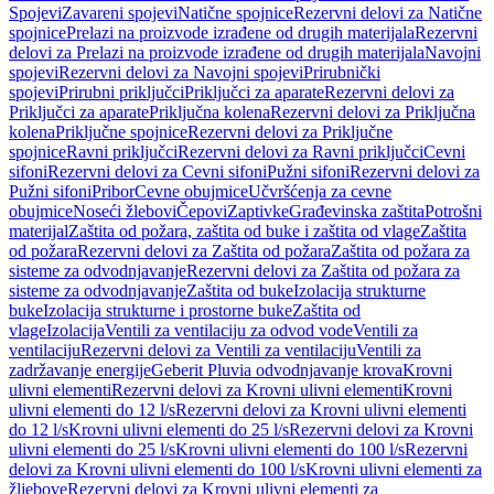
Spojevi
Zavareni spojevi
Natične spojnice
Rezervni delovi za Natične
spojnice
Prelazi na proizvode izrađene od drugih materijala
Rezervni
delovi za Prelazi na proizvode izrađene od drugih materijala
Navojni
spojevi
Rezervni delovi za Navojni spojevi
Prirubnički
spojevi
Prirubni priključci
Priključci za aparate
Rezervni delovi za
Priključci za aparate
Priključna kolena
Rezervni delovi za Priključna
kolena
Priključne spojnice
Rezervni delovi za Priključne
spojnice
Ravni priključci
Rezervni delovi za Ravni priključci
Cevni
sifoni
Rezervni delovi za Cevni sifoni
Pužni sifoni
Rezervni delovi za
Pužni sifoni
Pribor
Cevne obujmice
Učvršćenja za cevne
obujmice
Noseći žlebovi
Čepovi
Zaptivke
Građevinska zaštita
Potrošni
materijal
Zaštita od požara, zaštita od buke i zaštita od vlage
Zaštita
od požara
Rezervni delovi za Zaštita od požara
Zaštita od požara za
sisteme za odvodnjavanje
Rezervni delovi za Zaštita od požara za
sisteme za odvodnjavanje
Zaštita od buke
Izolacija strukturne
buke
Izolacija strukturne i prostorne buke
Zaštita od
vlage
Izolacija
Ventili za ventilaciju za odvod vode
Ventili za
ventilaciju
Rezervni delovi za Ventili za ventilaciju
Ventili za
zadržavanje energije
Geberit Pluvia odvodnjavanje krova
Krovni
ulivni elementi
Rezervni delovi za Krovni ulivni elementi
Krovni
ulivni elementi do 12 l/s
Rezervni delovi za Krovni ulivni elementi
do 12 l/s
Krovni ulivni elementi do 25 l/s
Rezervni delovi za Krovni
ulivni elementi do 25 l/s
Krovni ulivni elementi do 100 l/s
Rezervni
delovi za Krovni ulivni elementi do 100 l/s
Krovni ulivni elementi za
žljebove
Rezervni delovi za Krovni ulivni elementi za