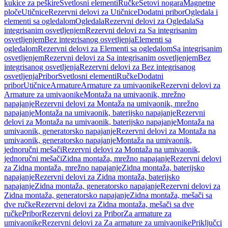
kukice za peškire
Svetlosni elementi
Ručke
Setovi nogara
Magnetne
ploče
Utičnice
Rezervni delovi za Utičnice
Dodatni pribor
Ogledala i
elementi sa ogledalom
Ogledala
Rezervni delovi za Ogledala
Sa
integrisanim osvetljenjem
Rezervni delovi za Sa integrisanim
osvetljenjem
Bez integrisanog osvetljenja
Elementi sa
ogledalom
Rezervni delovi za Elementi sa ogledalom
Sa integrisanim
osvetljenjem
Rezervni delovi za Sa integrisanim osvetljenjem
Bez
integrisanog osvetljenja
Rezervni delovi za Bez integrisanog
osvetljenja
Pribor
Svetlosni elementi
Ručke
Dodatni
pribor
Utičnice
Armature
Armature za umivaonike
Rezervni delovi za
Armature za umivaonike
Montaža na umivaonik, mrežno
napajanje
Rezervni delovi za Montaža na umivaonik, mrežno
napajanje
Montaža na umivaonik, baterijsko napajanje
Rezervni
delovi za Montaža na umivaonik, baterijsko napajanje
Montaža na
umivaonik, generatorsko napajanje
Rezervni delovi za Montaža na
umivaonik, generatorsko napajanje
Montaža na umivaonik,
jednoručni mešači
Rezervni delovi za Montaža na umivaonik,
jednoručni mešači
Zidna montaža, mrežno napajanje
Rezervni delovi
za Zidna montaža, mrežno napajanje
Zidna montaža, baterijsko
napajanje
Rezervni delovi za Zidna montaža, baterijsko
napajanje
Zidna montaža, generatorsko napajanje
Rezervni delovi za
Zidna montaža, generatorsko napajanje
Zidna montaža, mešači sa
dve ručke
Rezervni delovi za Zidna montaža, mešači sa dve
ručke
Pribor
Rezervni delovi za Pribor
Za armature za
umivaonike
Rezervni delovi za Za armature za umivaonike
Priključci