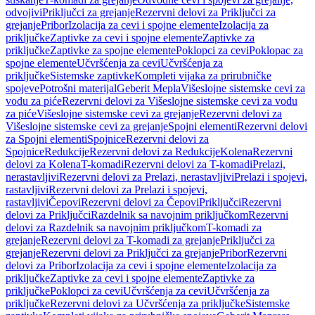
odvojivi
Priključci za grejanje
Rezervni delovi za Priključci za
grejanje
Pribor
Izolacija za cevi i spojne elemente
Izolacija za
priključke
Zaptivke za cevi i spojne elemente
Zaptivke za
priključke
Zaptivke za spojne elemente
Poklopci za cevi
Poklopac za
spojne elemente
Učvršćenja za cevi
Učvršćenja za
priključke
Sistemske zaptivke
Kompleti vijaka za prirubničke
spojeve
Potrošni materijal
Geberit Mepla
Višeslojne sistemske cevi za
vodu za piće
Rezervni delovi za Višeslojne sistemske cevi za vodu
za piće
Višeslojne sistemske cevi za grejanje
Rezervni delovi za
Višeslojne sistemske cevi za grejanje
Spojni elementi
Rezervni delovi
za Spojni elementi
Spojnice
Rezervni delovi za
Spojnice
Redukcije
Rezervni delovi za Redukcije
Kolena
Rezervni
delovi za Kolena
T-komadi
Rezervni delovi za T-komadi
Prelazi,
nerastavljivi
Rezervni delovi za Prelazi, nerastavljivi
Prelazi i spojevi,
rastavljivi
Rezervni delovi za Prelazi i spojevi,
rastavljivi
Čepovi
Rezervni delovi za Čepovi
Priključci
Rezervni
delovi za Priključci
Razdelnik sa navojnim priključkom
Rezervni
delovi za Razdelnik sa navojnim priključkom
T-komadi za
grejanje
Rezervni delovi za T-komadi za grejanje
Priključci za
grejanje
Rezervni delovi za Priključci za grejanje
Pribor
Rezervni
delovi za Pribor
Izolacija za cevi i spojne elemente
Izolacija za
priključke
Zaptivke za cevi i spojne elemente
Zaptivke za
priključke
Poklopci za cevi
Učvršćenja za cevi
Učvršćenja za
priključke
Rezervni delovi za Učvršćenja za priključke
Sistemske