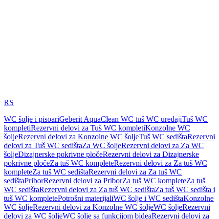
RS
WC šolje i pisoari
Geberit AquaClean WC tuš WC uređaji
Tuš WC
kompleti
Rezervni delovi za Tuš WC kompleti
Konzolne WC
šolje
Rezervni delovi za Konzolne WC šolje
Tuš WC sedišta
Rezervni
delovi za Tuš WC sedišta
Za WC šolje
Rezervni delovi za Za WC
šolje
Dizajnerske pokrivne ploče
Rezervni delovi za Dizajnerske
pokrivne ploče
Za tuš WC komplete
Rezervni delovi za Za tuš WC
komplete
Za tuš WC sedišta
Rezervni delovi za Za tuš WC
sedišta
Pribor
Rezervni delovi za Pribor
Za tuš WC komplete
Za tuš
WC sedišta
Rezervni delovi za Za tuš WC sedišta
Za tuš WC sedišta i
tuš WC komplete
Potrošni materijali
WC šolje i WC sedišta
Konzolne
WC šolje
Rezervni delovi za Konzolne WC šolje
WC šolje
Rezervni
delovi za WC šolje
WC šolje sa funkcijom bidea
Rezervni delovi za