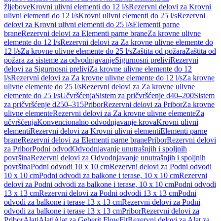
žljebove
Krovni ulivni elementi do 12 l/s
Rezervni delovi za Krovni
ulivni elementi do 12 l/s
Krovni ulivni elementi do 25 l/s
Rezervni
delovi za Krovni ulivni elementi do 25 l/s
Elementi parne
brane
Rezervni delovi za Elementi parne brane
Za krovne ulivne
elemente do 12 l/s
Rezervni delovi za Za krovne ulivne elemente do
12 l/s
Za krovne ulivne elemente do 25 l/s
Zaštita od požara
Zaštita od
požara za sisteme za odvodnjavanje
Sigurnosni prelivi
Rezervni
delovi za Sigurnosni prelivi
Za krovne ulivne elemente do 12
l/s
Rezervni delovi za Za krovne ulivne elemente do 12 l/s
Za krovne
ulivne elemente do 25 l/s
Rezervni delovi za Za krovne ulivne
elemente do 25 l/s
Učvršćenja
Sistem za pričvršćenje d40–200
Sistem
za pričvršćenje d250–315
Pribor
Rezervni delovi za Pribor
Za krovne
ulivne elemente
Rezervni delovi za Za krovne ulivne elemente
Za
učvršćenja
Konvencionalno odvodnjavanje krova
Krovni ulivni
elementi
Rezervni delovi za Krovni ulivni elementi
Elementi parne
brane
Rezervni delovi za Elementi parne brane
Pribor
Rezervni delovi
za Pribor
Podni odvod
Odvodnjavanje unutrašnjih i spoljnih
površina
Rezervni delovi za Odvodnjavanje unutrašnjih i spoljnih
površina
Podni odvodi 10 x 10 cm
Rezervni delovi za Podni odvodi
10 x 10 cm
Podni odvodi za balkone i terase, 10 x 10 cm
Rezervni
delovi za Podni odvodi za balkone i terase, 10 x 10 cm
Podni odvodi
13 x 13 cm
Rezervni delovi za Podni odvodi 13 x 13 cm
Podni
odvodi za balkone i terase 13 x 13 cm
Rezervni delovi za Podni
odvodi za balkone i terase 13 x 13 cm
Pribor
Rezervni delovi za
Pribor
Alati
Alati
Alat za Geberit FlowFit
Rezervni delovi za Alat za