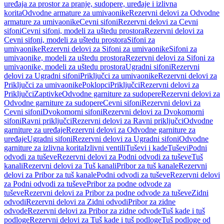
uređaja za prostor za pranje, sudopere, uređaje i izlivna
korita
Odvodne armature za umivaonike
Rezervni delovi za Odvodne
armature za umivaonike
Cevni sifoni
Rezervni delovi za Cevni
sifoni
Cevni sifoni, modeli za uštedu prostora
Rezervni delovi za
Cevni sifoni, modeli za uštedu prostora
Sifoni za
umivaonike
Rezervni delovi za Sifoni za umivaonike
Sifoni za
umivaonike, modeli za uštedu prostora
Rezervni delovi za Sifoni za
umivaonike, modeli za uštedu prostora
Ugradni sifoni
Rezervni
delovi za Ugradni sifoni
Priključci za umivaonike
Rezervni delovi za
Priključci za umivaonike
Poklopci
Priključci
Rezervni delovi za
Priključci
Zaptivke
Odvodne garniture za sudopere
Rezervni delovi za
Odvodne garniture za sudopere
Cevni sifoni
Rezervni delovi za
Cevni sifoni
Dvokomorni sifoni
Rezervni delovi za Dvokomorni
sifoni
Ravni priključci
Rezervni delovi za Ravni priključci
Odvodne
garniture za uređaje
Rezervni delovi za Odvodne garniture za
uređaje
Ugradni sifoni
Rezervni delovi za Ugradni sifoni
Odvodne
garniture za izlivna korita
Izlivni ventili
Tuševi i kade
Tuševi
Podni
odvodi za tuševe
Rezervni delovi za Podni odvodi za tuševe
Tuš
kanali
Rezervni delovi za Tuš kanali
Pribor za tuš kanale
Rezervni
delovi za Pribor za tuš kanale
Podni odvodi za tuševe
Rezervni delovi
za Podni odvodi za tuševe
Pribor za podne odvode za
tuševe
Rezervni delovi za Pribor za podne odvode za tuševe
Zidni
odvodi
Rezervni delovi za Zidni odvodi
Pribor za zidne
odvode
Rezervni delovi za Pribor za zidne odvode
Tuš kade i tuš
podloge
Rezervni delovi za Tuš kade i tuš podloge
Tuš podloge od