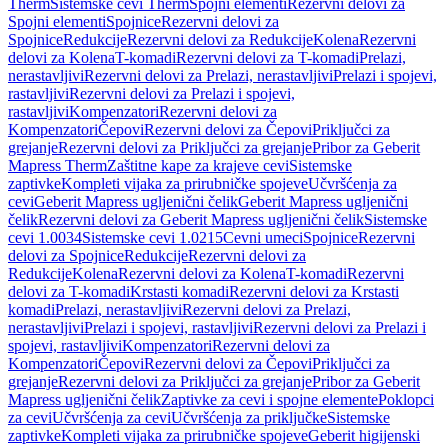
Therm
Sistemske cevi Therm
Spojni elementi
Rezervni delovi za
Spojni elementi
Spojnice
Rezervni delovi za
Spojnice
Redukcije
Rezervni delovi za Redukcije
Kolena
Rezervni
delovi za Kolena
T-komadi
Rezervni delovi za T-komadi
Prelazi,
nerastavljivi
Rezervni delovi za Prelazi, nerastavljivi
Prelazi i spojevi,
rastavljivi
Rezervni delovi za Prelazi i spojevi,
rastavljivi
Kompenzatori
Rezervni delovi za
Kompenzatori
Čepovi
Rezervni delovi za Čepovi
Priključci za
grejanje
Rezervni delovi za Priključci za grejanje
Pribor za Geberit
Mapress Therm
Zaštitne kape za krajeve cevi
Sistemske
zaptivke
Kompleti vijaka za prirubničke spojeve
Učvršćenja za
cevi
Geberit Mapress ugljenični čelik
Geberit Mapress ugljenični
čelik
Rezervni delovi za Geberit Mapress ugljenični čelik
Sistemske
cevi 1.0034
Sistemske cevi 1.0215
Cevni umeci
Spojnice
Rezervni
delovi za Spojnice
Redukcije
Rezervni delovi za
Redukcije
Kolena
Rezervni delovi za Kolena
T-komadi
Rezervni
delovi za T-komadi
Krstasti komadi
Rezervni delovi za Krstasti
komadi
Prelazi, nerastavljivi
Rezervni delovi za Prelazi,
nerastavljivi
Prelazi i spojevi, rastavljivi
Rezervni delovi za Prelazi i
spojevi, rastavljivi
Kompenzatori
Rezervni delovi za
Kompenzatori
Čepovi
Rezervni delovi za Čepovi
Priključci za
grejanje
Rezervni delovi za Priključci za grejanje
Pribor za Geberit
Mapress ugljenični čelik
Zaptivke za cevi i spojne elemente
Poklopci
za cevi
Učvršćenja za cevi
Učvršćenja za priključke
Sistemske
zaptivke
Kompleti vijaka za prirubničke spojeve
Geberit higijenski