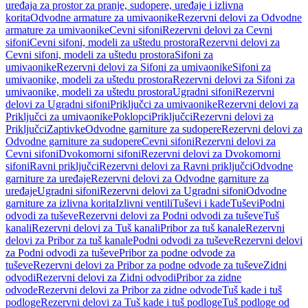
uređaja za prostor za pranje, sudopere, uređaje i izlivna
korita
Odvodne armature za umivaonike
Rezervni delovi za Odvodne
armature za umivaonike
Cevni sifoni
Rezervni delovi za Cevni
sifoni
Cevni sifoni, modeli za uštedu prostora
Rezervni delovi za
Cevni sifoni, modeli za uštedu prostora
Sifoni za
umivaonike
Rezervni delovi za Sifoni za umivaonike
Sifoni za
umivaonike, modeli za uštedu prostora
Rezervni delovi za Sifoni za
umivaonike, modeli za uštedu prostora
Ugradni sifoni
Rezervni
delovi za Ugradni sifoni
Priključci za umivaonike
Rezervni delovi za
Priključci za umivaonike
Poklopci
Priključci
Rezervni delovi za
Priključci
Zaptivke
Odvodne garniture za sudopere
Rezervni delovi za
Odvodne garniture za sudopere
Cevni sifoni
Rezervni delovi za
Cevni sifoni
Dvokomorni sifoni
Rezervni delovi za Dvokomorni
sifoni
Ravni priključci
Rezervni delovi za Ravni priključci
Odvodne
garniture za uređaje
Rezervni delovi za Odvodne garniture za
uređaje
Ugradni sifoni
Rezervni delovi za Ugradni sifoni
Odvodne
garniture za izlivna korita
Izlivni ventili
Tuševi i kade
Tuševi
Podni
odvodi za tuševe
Rezervni delovi za Podni odvodi za tuševe
Tuš
kanali
Rezervni delovi za Tuš kanali
Pribor za tuš kanale
Rezervni
delovi za Pribor za tuš kanale
Podni odvodi za tuševe
Rezervni delovi
za Podni odvodi za tuševe
Pribor za podne odvode za
tuševe
Rezervni delovi za Pribor za podne odvode za tuševe
Zidni
odvodi
Rezervni delovi za Zidni odvodi
Pribor za zidne
odvode
Rezervni delovi za Pribor za zidne odvode
Tuš kade i tuš
podloge
Rezervni delovi za Tuš kade i tuš podloge
Tuš podloge od