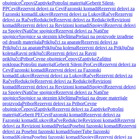
obujmice
Čepovi
Zaptivke
Potrošni materijal
Geberit Silent-
PP
Cevi
Rezervni delovi za Cevi
Fazonski komadi
Rezervni delovi za
Fazonski komadi
Lukovi
Rezervni delovi za Lukovi
Račve
Rezervni
delovi za Račve
Redukcije
Rezervni delovi za Redukcije
Revizioni
komadi
Rezervni delovi za Revizioni komadi
Spojevi
Rezervni delovi
za Spojevi
Natične spojnice
Rezervni delovi za Natične
spojnice
Spojnice sa steznim klještima
Prelazi na proizvode izrađene
od drugih materijala
Priključci za aparate
Rezervni delovi za
Priključci za aparate
Priključna kolena
Rezervni delovi za Priključna
kolena
Ravni priključci
Rezervni delovi za Ravni
priključci
Pribor
Cevne obujmice
Čepovi
Zaptivke
Zaštitni
poklopac
Potrošni materijal
Geberit Silent-Pro
Cevi
Rezervni delovi za
Cevi
Fazonski komadi
Rezervni delovi za Fazonski
komadi
Lukovi
Rezervni delovi za Lukovi
Račve
Rezervni delovi za
Račve
Redukcije
Rezervni delovi za Redukcije
Revizioni
komadi
Rezervni delovi za Revizioni komadi
Spojevi
Rezervni delovi
za Spojevi
Natične spojnice
Rezervni delovi za Natične
spojnice
Spojnice sa steznim klještima
Prelazi na druge materijale
proizvoda
Pribor
Rezervni delovi za Pribor
Cevne
obujmice
Čepovi
Zaptivke
Rezervni delovi za Zaptivke
Potrošni
materijal
Geberit PE
Cevi
Fazonski komadi
Rezervni delovi za
Fazonski komadi
Lukovi
Račve
Redukcije
Revizioni komadi
Rezervni
delovi za Revizioni komadi
Prelazi
Posebni fazonski komadi
Rezervni
delovi za Posebni fazonski komadi
SuperTube fazonski
komadi
Kolena
Posebni fazonski komadi
Spojevi
Rezervni delovi za