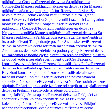
priključcima Compact
Rezervni delovi za Sa priključcima
Compact
Sa Mapress priključcima
Rezervni delovi za Sa Mapress
priključcima
Sa navojnim priključcima
Rezervni delovi za Sa
navojnim priključcima
Zaporni ventili i razdelnici za ugradnu
montažu
Rezervni delovi za Zaporni ventili i razdelnici za ugradnu
montažu
Sa priključcima Compact
Rezervni delovi za Sa
priključcima Compact
Nepovratni ventili
Rezervni delovi za
Nepovratni ventili
Sa Mapress priključcima
Rezervni delovi za Sa
Mapress priključcima
Ventili za odzračivanje za grejanje
Ventili za
brzo odzračivanje
Temperiranje površine
Sistemske cevi
Rezervni
delovi za Sistemske cevi
Asortiman razdelnika
Rezervni delovi za
Asortiman razdelnika
Razdelnici za podno grejanje
Rezervni delovi
za Razdelnici za podno grejanje
Ventili za brzo odzračivanje
Sistemi
za odvod vode iz zgrada
Geberit Silent-db20
Cevi
Fazonski
komadi
Rezervni delovi za Fazonski komadi
Lukovi
Račve
Rezervni
delovi za Račve
Redukcije
Revizioni komadi
Rezervni delovi za
Revizioni komadi
SuperTube fazonski komadi
Kolena
Posebni
fazonski komadi
Spojevi
Rezervni delovi za Spojevi
Zavareni
spojevi
Natične spojnice
Rezervni delovi za Natične spojnice
Stezne
obujmice
Prelazi na proizvode izrađene od drugih materijala
Rezervni
delovi za Prelazi na proizvode izrađene od drugih
materijala
Priključci za aparate
Rezervni delovi za Priključci za
aparate
Priključna kolena
Rezervni delovi za Priključna
kolena
Priključne natične spojnice
Rezervni delovi za Priključne
natične spojnice
Pribor
Cevne obujmice
Učvršćenja za cevne