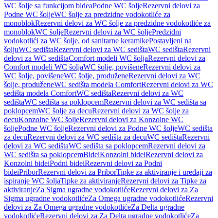
WC šolje sa funkcijom bidea
Podne WC šolje
Rezervni delovi za
Podne WC šolje
WC šolje za predzidne vodokotliće za
monoblok
Rezervni delovi za WC šolje za predzidne vodokotliće za
monoblok
WC šolje
Rezervni delovi za WC šolje
Predzidni
vodokotlići za WC šolje, od sanitarne keramike
Postavljeni na
šolju
WC sedišta
Rezervni delovi za WC sedišta
WC sedišta
Rezervni
delovi za WC sedišta
Comfort modeli WC šolja
Rezervni delovi za
Comfort modeli WC šolja
WC šolje, povišene
Rezervni delovi za
WC šolje, povišene
WC šolje, produžene
Rezervni delovi za WC
šolje, produžene
WC sedišta modela Comfort
Rezervni delovi za WC
sedišta modela Comfort
WC sedišta
Rezervni delovi za WC
sedišta
WC sedišta sa poklopcem
Rezervni delovi za WC sedišta sa
poklopcem
WC šolje za decu
Rezervni delovi za WC šolje za
decu
Konzolne WC šolje
Rezervni delovi za Konzolne WC
šolje
Podne WC šolje
Rezervni delovi za Podne WC šolje
WC sedišta
za decu
Rezervni delovi za WC sedišta za decu
WC sedišta
Rezervni
delovi za WC sedišta
WC sedišta sa poklopcem
Rezervni delovi za
WC sedišta sa poklopcem
Bidei
Konzolni bidei
Rezervni delovi za
Konzolni bidei
Podni bidei
Rezervni delovi za Podni
bidei
Pribor
Rezervni delovi za Pribor
Tipke za aktiviranje i uređaji za
ispiranje WC šolja
Tipke za aktiviranje
Rezervni delovi za Tipke za
aktiviranje
Za Sigma ugradne vodokotliće
Rezervni delovi za Za
Sigma ugradne vodokotliće
Za Omega ugradne vodokotliće
Rezervni
delovi za Za Omega ugradne vodokotliće
Za Delta ugradne
vodokotliće
Rezervni delovi za Za Delta ugradne vodokotliće
Za