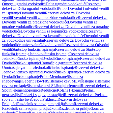
Omega ugradni vodokotlići
Delta ugradni vodokotlići
Rezervni
delovi za Delta ugradni vodokotlići
Pribor
Dovodni i odvodni ventili
za ispiranje
Dovodni ventili
Rezervni delovi za Dovodni
ventili
Dovodni ventili za predzidne vodokotliće
Rezervni delovi za
Dovodni ventili za predzidne vodokotliće
Dovodni ventili za
ugradne vodokotliće
Rezervni delovi za Dovodni ventili za ugradne
vodokotliće
Dovodni ventili za keramičke vodokotliće
Rezervni
delovi za Dovodni ventili za keramičke vodokotliće
Dovodni ventili
za vodokotliće univerzalni
Rezervni delovi za Dovodni ventili za
vodokotliće univerzalni
Odvodni ventili
Rezervni delovi za Odvodni
ventili
Start/stop funkcija ispiranja
Rezervni delovi za Start/stop
funkcija ispiranja
Jednokoličinsko ispiranje
Rezervni delovi za
Jednokoličinsko ispiranje
Dvokoličinsko ispiranje
Rezervni delovi za
Dvokoličinsko ispiranje
Unutrašnje garniture
Rezervni delovi za
Unutrašnje garniture
Jednokoličinsko ispiranje
Rezervni delovi za
Jednokoličinsko ispiranje
Dvokoličinsko ispiranje
Rezervni delovi za
Dvokoličinsko ispiranje
Pribor
Membrane
Sistemi za
snabdevanje
Geberit FlowFit
Sistemske cevi ML
Višeslojne sistemske
cevi za grejanje
Sistemske cevi SL
Spojni elementi
Rezervni delovi za
Spojni elementi
Spojnice
Redukcije
Kolana
T-komadi
Prelazi,
nerastavljivi
Prelazi i spojevi, rastavljivi
Rezervni delovi za Prelazi i
spojevi, rastavljivi
Čepovi
Priključci
Rezervni delovi za
Priključci
Razdelnik sa navojnim priključkom
Rezervni delovi za
Razdelnik sa navojnim priključkom
Razdelnik sa priključkom za
stiskanje
T-komadi za grejanje
Odvodne cevi i spojevi za grejanje,