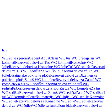
RS
WC šolje i pisoari
Geberit AquaClean WC tuš WC uređaji
Tuš WC
kompleti
Rezervni delovi za Tuš WC kompleti
Konzolne WC
šolje
Rezervni delovi za Konzolne WC šolje
Tuš WC sedišta
Rezervni
delovi za Tuš WC sedišta
Za WC šolje
Rezervni delovi za Za WC
šolje
Dizajnerske pokrivne ploče
Rezervni delovi za Dizajnerske
pokrivne ploče
Za tuš WC komplete
Rezervni delovi za Za tuš WC
komplete
Za tuš WC sedišta
Rezervni delovi za Za tuš WC
sedišta
Pribor
Rezervni delovi za Pribor
Za tuš WC komplete
Za tuš
WC sedišta
Rezervni delovi za Za tuš WC sedišta
Za tuš WC sedišta i
tuš WC komplete
Potrošni materijali
WC šolje i WC sedišta
Konzolne
WC šolje
Rezervni delovi za Konzolne WC šolje
WC šolje
Rezervni
delovi za WC šolje
WC šolje sa funkcijom bidea
Rezervni delovi za