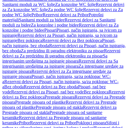
Sanitarni moduli za WC šolje
Za konzolne WC šolje
Rezervni delovi
za Za konzolne WC šolje
Za podne WC šolje
Rezervni delovi za Za
podne WC šolje
Pribor
Rezervni delovi za Pribor
Potrošni
materijali
Sanitarni moduli za bidee
Rezervni delovi za Sanitarni
moduli za bidee
Za konzolne i podne bidee
Rezervni delovi za Za
konzolne i podne bidee
Pisoari
Pisoari, način ispiranja, sa ivicom za
ispiranje
Rezervni delovi za Pisoari, način ispiranja, sa ivicom za
ispiranje
Bez poklopca
Rezervni delovi za Bez poklopca
Pisoari,
način ispiranja, bez oboda
Rezervni delovi za Pisoari, način ispiranja,
bez oboda
Za predzidnu ili ugradnu elektroniku za pisoar
Rezervni
delovi za Za predzidnu ili ugradnu elektroniku za pisoar
Sa
integrisanim uređajima za ispiranje pisoara
Rezervni delovi za Sa
integrisanim uređajima za ispiranje pisoara
Za integrisane uređaje za
ispiranje pisoara
Rezervni delovi za Za integrisane uređaje za
ispiranje pisoara
Pisoari, način ispiranja, sa/za poklopac WC-
a
Rezervni delovi za Pisoari, način ispiranja, sa/za poklopac WC-
a
Bez oboda
Rezervni delovi za Bez oboda
Pisoari, rad bez
vode
Rezervni delovi za Pisoari, rad bez vode
Bez poklopca
Rezervni
delovi za Bez poklopca
Pregrade pisoara
Rezervni delovi za Pregrade
pisoara
Pregrade pisoara od plastike
Rezervni delovi za Pregrade
pisoara od plastike
Pregrade pisoara od stakla
Rezervni delovi za
Pregrade pisoara od stakla
Pregrade pisoara od sanitarne
keramike
Rezervni delovi za Pregrade pisoara od sanitarne
keramike
Pribor
Rezervni delovi za Pribor
Poklopci pisoara
Sifoni i
pribor za sifone
Ispirne cevi, ispirna kolena i prelazi
Rezervni delovi