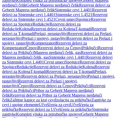
zaptivke
Kompleti vijaka za prirubničke spojeve
Geberit Mapress
nerđajući čelik
Geberit Mapress nerđajući čelik
Rezervni delovi za
Geberit Mapress nerđajući čelik
Sistemske cevi 1.4401
Rezervni
delovi za Sistemske cevi 1.4401
Sistemske cevi 1.4521
Rezervni
delovi za Sistemske cevi 1.4521
Cevni umeci
Spojnice
Rezervni
delovi za Spojnice
Redukcije
Rezervni delovi za
Redukcije
Kolena
Rezervni delovi za Kolena
T-komadi
Rezervni
delovi za T-komadi
Prelazi, nerastavljivi
Rezervni delovi za Prelazi,
nerastavljivi
Prelazi i spojevi, rastavljivi
Rezervni delovi za Prelazi i
spojevi, rastavljivi
Kompenzatori
Rezervni delovi za
Kompenzatori
Čepovi
Rezervni delovi za Čepovi
Priključci
Rezervni
delovi za Priključci
Mapress nerđajući čelik, gas
Rezervni delovi za
Mapress nerđajući čelik, gas
Sistemske cevi 1.4401
Rezervni delovi
za Sistemske cevi 1.4401
Cevni umeci
Spojnice
Rezervni delovi za
Spojnice
Redukcije
Rezervni delovi za Redukcije
Kolena
Rezervni
delovi za Kolena
T-komadi
Rezervni delovi za T-komadi
Prelazi,
nerastavljivi
Rezervni delovi za Prelazi, nerastavljivi
Prelazi i spojevi,
rastavljivi
Rezervni delovi za Prelazi i spojevi,
rastavljivi
Čepovi
Rezervni delovi za Čepovi
Priključci
Rezervni
delovi za Priključci
Pribor za Geberit Mapress nerđajući
čelik
Rezervni delovi za Pribor za Geberit Mapress nerđajući
čelik
Zaštitne kapice za kraj cevi
Izolacija za priključke
Zaptivke za
cevi i spojne elemente
Učvršćenja za cevi
Učvršćenja za
priključke
Rezervni delovi za Učvršćenja za priključke
Sistemske
zaptivke
Kompleti vijaka za prirubničke spojeve
Geberit Mapress