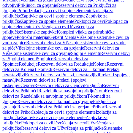
odvojivi
Priključci za grejanje
Rezervni delovi za Priključci za
grejanje
Pribor
Izolacija za cevi i spojne elemente
Izolacija za
priključke
Zaptivke za cevi i spojne elemente
Zaptivke za
priključke
Zaptivke za spojne elemente
Poklopci za cevi
Poklopac za
spojne elemente
Učvršćenja za cevi
Učvršćenja za
priključke
Sistemske zaptivke
Kompleti vijaka za prirubničke
spojeve
Potrošni materijal
Geberit Mepla
Višeslojne sistemske cevi za
vodu za piće
Rezervni delovi za Višeslojne sistemske cevi za vodu
za piće
Višeslojne sistemske cevi za grejanje
Rezervni delovi za
Višeslojne sistemske cevi za grejanje
Spojni elementi
Rezervni delovi
za Spojni elementi
Spojnice
Rezervni delovi za
Spojnice
Redukcije
Rezervni delovi za Redukcije
Kolena
Rezervni
delovi za Kolena
T-komadi
Rezervni delovi za T-komadi
Prelazi,
nerastavljivi
Rezervni delovi za Prelazi, nerastavljivi
Prelazi i spojevi,
rastavljivi
Rezervni delovi za Prelazi i spojevi,
rastavljivi
Čepovi
Rezervni delovi za Čepovi
Priključci
Rezervni
delovi za Priključci
Razdelnik sa navojnim priključkom
Rezervni
delovi za Razdelnik sa navojnim priključkom
T-komadi za
grejanje
Rezervni delovi za T-komadi za grejanje
Priključci za
grejanje
Rezervni delovi za Priključci za grejanje
Pribor
Rezervni
delovi za Pribor
Izolacija za cevi i spojne elemente
Izolacija za
priključke
Zaptivke za cevi i spojne elemente
Zaptivke za
priključke
Poklopci za cevi
Učvršćenja za cevi
Učvršćenja za
priključke
Rezervni delovi za Učvršćenja za priključke
Sistemske