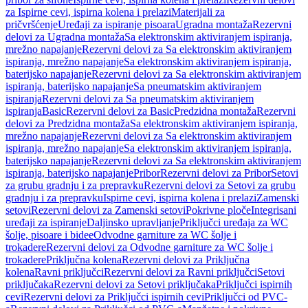
za Ispirne cevi, ispirna kolena i prelazi
Materijali za
pričvršćenje
Uređaji za ispiranje pisoara
Ugradna montaža
Rezervni
delovi za Ugradna montaža
Sa elektronskim aktiviranjem ispiranja,
mrežno napajanje
Rezervni delovi za Sa elektronskim aktiviranjem
ispiranja, mrežno napajanje
Sa elektronskim aktiviranjem ispiranja,
baterijsko napajanje
Rezervni delovi za Sa elektronskim aktiviranjem
ispiranja, baterijsko napajanje
Sa pneumatskim aktiviranjem
ispiranja
Rezervni delovi za Sa pneumatskim aktiviranjem
ispiranja
Basic
Rezervni delovi za Basic
Predzidna montaža
Rezervni
delovi za Predzidna montaža
Sa elektronskim aktiviranjem ispiranja,
mrežno napajanje
Rezervni delovi za Sa elektronskim aktiviranjem
ispiranja, mrežno napajanje
Sa elektronskim aktiviranjem ispiranja,
baterijsko napajanje
Rezervni delovi za Sa elektronskim aktiviranjem
ispiranja, baterijsko napajanje
Pribor
Rezervni delovi za Pribor
Setovi
za grubu gradnju i za prepravku
Rezervni delovi za Setovi za grubu
gradnju i za prepravku
Ispirne cevi, ispirna kolena i prelazi
Zamenski
setovi
Rezervni delovi za Zamenski setovi
Pokrivne ploče
Integrisani
uređaji za ispiranje
Daljinsko upravljanje
Priključci uređaja za WC
šolje, pisoare i bidee
Odvodne garniture za WC šolje i
trokadere
Rezervni delovi za Odvodne garniture za WC šolje i
trokadere
Priključna kolena
Rezervni delovi za Priključna
kolena
Ravni priključci
Rezervni delovi za Ravni priključci
Setovi
priključaka
Rezervni delovi za Setovi priključaka
Priključci ispirnih
cevi
Rezervni delovi za Priključci ispirnih cevi
Priključci od PVC-