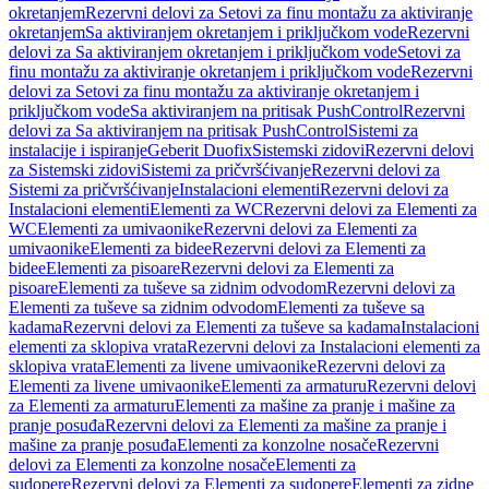
okretanjem
Rezervni delovi za Setovi za finu montažu za aktiviranje
okretanjem
Sa aktiviranjem okretanjem i priključkom vode
Rezervni
delovi za Sa aktiviranjem okretanjem i priključkom vode
Setovi za
finu montažu za aktiviranje okretanjem i priključkom vode
Rezervni
delovi za Setovi za finu montažu za aktiviranje okretanjem i
priključkom vode
Sa aktiviranjem na pritisak PushControl
Rezervni
delovi za Sa aktiviranjem na pritisak PushControl
Sistemi za
instalacije i ispiranje
Geberit Duofix
Sistemski zidovi
Rezervni delovi
za Sistemski zidovi
Sistemi za pričvršćivanje
Rezervni delovi za
Sistemi za pričvršćivanje
Instalacioni elementi
Rezervni delovi za
Instalacioni elementi
Elementi za WC
Rezervni delovi za Elementi za
WC
Elementi za umivaonike
Rezervni delovi za Elementi za
umivaonike
Elementi za bidee
Rezervni delovi za Elementi za
bidee
Elementi za pisoare
Rezervni delovi za Elementi za
pisoare
Elementi za tuševe sa zidnim odvodom
Rezervni delovi za
Elementi za tuševe sa zidnim odvodom
Elementi za tuševe sa
kadama
Rezervni delovi za Elementi za tuševe sa kadama
Instalacioni
elementi za sklopiva vrata
Rezervni delovi za Instalacioni elementi za
sklopiva vrata
Elementi za livene umivaonike
Rezervni delovi za
Elementi za livene umivaonike
Elementi za armaturu
Rezervni delovi
za Elementi za armaturu
Elementi za mašine za pranje i mašine za
pranje posuđa
Rezervni delovi za Elementi za mašine za pranje i
mašine za pranje posuđa
Elementi za konzolne nosače
Rezervni
delovi za Elementi za konzolne nosače
Elementi za
sudopere
Rezervni delovi za Elementi za sudopere
Elementi za zidne