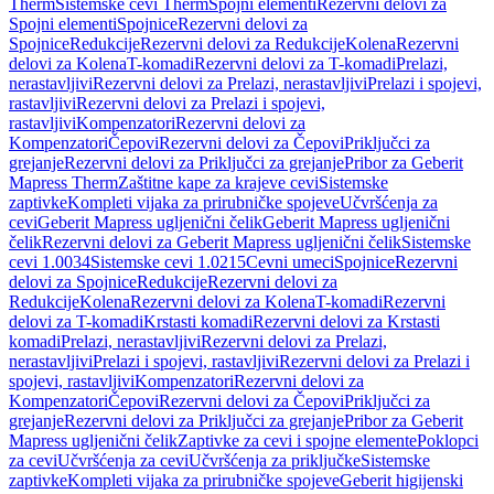
Therm
Sistemske cevi Therm
Spojni elementi
Rezervni delovi za
Spojni elementi
Spojnice
Rezervni delovi za
Spojnice
Redukcije
Rezervni delovi za Redukcije
Kolena
Rezervni
delovi za Kolena
T-komadi
Rezervni delovi za T-komadi
Prelazi,
nerastavljivi
Rezervni delovi za Prelazi, nerastavljivi
Prelazi i spojevi,
rastavljivi
Rezervni delovi za Prelazi i spojevi,
rastavljivi
Kompenzatori
Rezervni delovi za
Kompenzatori
Čepovi
Rezervni delovi za Čepovi
Priključci za
grejanje
Rezervni delovi za Priključci za grejanje
Pribor za Geberit
Mapress Therm
Zaštitne kape za krajeve cevi
Sistemske
zaptivke
Kompleti vijaka za prirubničke spojeve
Učvršćenja za
cevi
Geberit Mapress ugljenični čelik
Geberit Mapress ugljenični
čelik
Rezervni delovi za Geberit Mapress ugljenični čelik
Sistemske
cevi 1.0034
Sistemske cevi 1.0215
Cevni umeci
Spojnice
Rezervni
delovi za Spojnice
Redukcije
Rezervni delovi za
Redukcije
Kolena
Rezervni delovi za Kolena
T-komadi
Rezervni
delovi za T-komadi
Krstasti komadi
Rezervni delovi za Krstasti
komadi
Prelazi, nerastavljivi
Rezervni delovi za Prelazi,
nerastavljivi
Prelazi i spojevi, rastavljivi
Rezervni delovi za Prelazi i
spojevi, rastavljivi
Kompenzatori
Rezervni delovi za
Kompenzatori
Čepovi
Rezervni delovi za Čepovi
Priključci za
grejanje
Rezervni delovi za Priključci za grejanje
Pribor za Geberit
Mapress ugljenični čelik
Zaptivke za cevi i spojne elemente
Poklopci
za cevi
Učvršćenja za cevi
Učvršćenja za priključke
Sistemske
zaptivke
Kompleti vijaka za prirubničke spojeve
Geberit higijenski