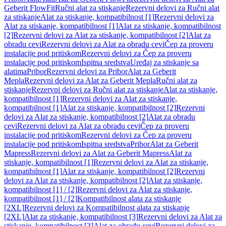
Geberit FlowFit
Ručni alat za stiskanje
Rezervni delovi za Ručni alat
za stiskanje
Alat za stiskanje, kompatibilnost [1]
Rezervni delovi za
Alat za stiskanje, kompatibilnost [1]
Alat za stiskanje, kompatibilnost
[2]
Rezervni delovi za Alat za stiskanje, kompatibilnost [2]
Alat za
obradu cevi
Rezervni delovi za Alat za obradu cevi
Čep za proveru
instalacije pod pritiskom
Rezervni delovi za Čep za proveru
instalacije pod pritiskom
Ispitna sredstva
Uređaj za stiskanje sa
alatima
Pribor
Rezervni delovi za Pribor
Alat za Geberit
Mepla
Rezervni delovi za Alat za Geberit Mepla
Ručni alat za
stiskanje
Rezervni delovi za Ručni alat za stiskanje
Alat za stiskanje,
kompatibilnost [1]
Rezervni delovi za Alat za stiskanje,
kompatibilnost [1]
Alat za stiskanje, kompatibilnost [2]
Rezervni
delovi za Alat za stiskanje, kompatibilnost [2]
Alat za obradu
cevi
Rezervni delovi za Alat za obradu cevi
Čep za proveru
instalacije pod pritiskom
Rezervni delovi za Čep za proveru
instalacije pod pritiskom
Ispitna sredstva
Pribor
Alat za Geberit
Mapress
Rezervni delovi za Alat za Geberit Mapress
Alat za
stiskanje, kompatibilnost [1]
Rezervni delovi za Alat za stiskanje,
kompatibilnost [1]
Alat za stiskanje, kompatibilnost [2]
Rezervni
delovi za Alat za stiskanje, kompatibilnost [2]
Alat za stiskanje,
kompatibilnost [1] / [2]
Rezervni delovi za Alat za stiskanje,
kompatibilnost [1] / [2]
Kompatibilnost alata za stiskanje
[2XL]
Rezervni delovi za Kompatibilnost alata za stiskanje
[2XL]
Alat za stiskanje, kompatibilnost [3]
Rezervni delovi za Alat za
stiskanje, kompatibilnost [3]
Alat za obradu cevi
Rezervni delovi za