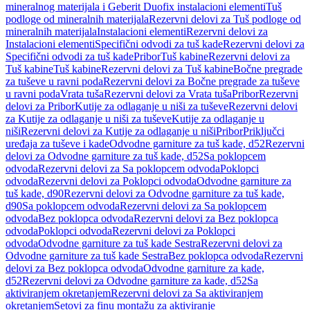
mineralnog materijala i Geberit Duofix instalacioni elementi
Tuš
podloge od mineralnih materijala
Rezervni delovi za Tuš podloge od
mineralnih materijala
Instalacioni elementi
Rezervni delovi za
Instalacioni elementi
Specifični odvodi za tuš kade
Rezervni delovi za
Specifični odvodi za tuš kade
Pribor
Tuš kabine
Rezervni delovi za
Tuš kabine
Tuš kabine
Rezervni delovi za Tuš kabine
Bočne pregrade
za tuševe u ravni poda
Rezervni delovi za Bočne pregrade za tuševe
u ravni poda
Vrata tuša
Rezervni delovi za Vrata tuša
Pribor
Rezervni
delovi za Pribor
Kutije za odlaganje u niši za tuševe
Rezervni delovi
za Kutije za odlaganje u niši za tuševe
Kutije za odlaganje u
niši
Rezervni delovi za Kutije za odlaganje u niši
Pribor
Priključci
uređaja za tuševe i kade
Odvodne garniture za tuš kade, d52
Rezervni
delovi za Odvodne garniture za tuš kade, d52
Sa poklopcem
odvoda
Rezervni delovi za Sa poklopcem odvoda
Poklopci
odvoda
Rezervni delovi za Poklopci odvoda
Odvodne garniture za
tuš kade, d90
Rezervni delovi za Odvodne garniture za tuš kade,
d90
Sa poklopcem odvoda
Rezervni delovi za Sa poklopcem
odvoda
Bez poklopca odvoda
Rezervni delovi za Bez poklopca
odvoda
Poklopci odvoda
Rezervni delovi za Poklopci
odvoda
Odvodne garniture za tuš kade Sestra
Rezervni delovi za
Odvodne garniture za tuš kade Sestra
Bez poklopca odvoda
Rezervni
delovi za Bez poklopca odvoda
Odvodne garniture za kade,
d52
Rezervni delovi za Odvodne garniture za kade, d52
Sa
aktiviranjem okretanjem
Rezervni delovi za Sa aktiviranjem
okretanjem
Setovi za finu montažu za aktiviranje