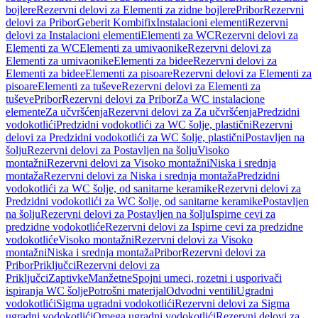
bojlere
Rezervni delovi za Elementi za zidne bojlere
Pribor
Rezervni
delovi za Pribor
Geberit Kombifix
Instalacioni elementi
Rezervni
delovi za Instalacioni elementi
Elementi za WC
Rezervni delovi za
Elementi za WC
Elementi za umivaonike
Rezervni delovi za
Elementi za umivaonike
Elementi za bidee
Rezervni delovi za
Elementi za bidee
Elementi za pisoare
Rezervni delovi za Elementi za
pisoare
Elementi za tuševe
Rezervni delovi za Elementi za
tuševe
Pribor
Rezervni delovi za Pribor
Za WC instalacione
elemente
Za učvršćenja
Rezervni delovi za Za učvršćenja
Predzidni
vodokotlići
Predzidni vodokotlići za WC šolje, plastični
Rezervni
delovi za Predzidni vodokotlići za WC šolje, plastični
Postavljen na
šolju
Rezervni delovi za Postavljen na šolju
Visoko
montažni
Rezervni delovi za Visoko montažni
Niska i srednja
montaža
Rezervni delovi za Niska i srednja montaža
Predzidni
vodokotlići za WC šolje, od sanitarne keramike
Rezervni delovi za
Predzidni vodokotlići za WC šolje, od sanitarne keramike
Postavljen
na šolju
Rezervni delovi za Postavljen na šolju
Ispirne cevi za
predzidne vodokotliće
Rezervni delovi za Ispirne cevi za predzidne
vodokotliće
Visoko montažni
Rezervni delovi za Visoko
montažni
Niska i srednja montaža
Pribor
Rezervni delovi za
Pribor
Priključci
Rezervni delovi za
Priključci
Zaptivke
Manžetne
Spojni umeci, rozetni i usporivači
ispiranja WC šolje
Potrošni materijal
Odvodni ventili
Ugradni
vodokotlići
Sigma ugradni vodokotlići
Rezervni delovi za Sigma
ugradni vodokotlići
Omega ugradni vodokotlići
Rezervni delovi za