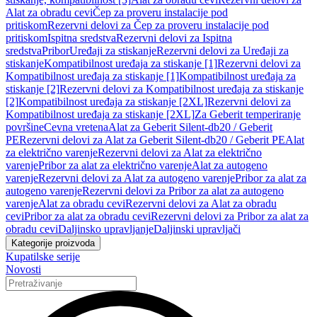
Alat za obradu cevi
Čep za proveru instalacije pod
pritiskom
Rezervni delovi za Čep za proveru instalacije pod
pritiskom
Ispitna sredstva
Rezervni delovi za Ispitna
sredstva
Pribor
Uređaji za stiskanje
Rezervni delovi za Uređaji za
stiskanje
Kompatibilnost uređaja za stiskanje [1]
Rezervni delovi za
Kompatibilnost uređaja za stiskanje [1]
Kompatibilnost uređaja za
stiskanje [2]
Rezervni delovi za Kompatibilnost uređaja za stiskanje
[2]
Kompatibilnost uređaja za stiskanje [2XL]
Rezervni delovi za
Kompatibilnost uređaja za stiskanje [2XL]
Za Geberit temperiranje
površine
Cevna vretena
Alat za Geberit Silent-db20 / Geberit
PE
Rezervni delovi za Alat za Geberit Silent-db20 / Geberit PE
Alat
za električno varenje
Rezervni delovi za Alat za električno
varenje
Pribor za alat za električno varenje
Alat za autogeno
varenje
Rezervni delovi za Alat za autogeno varenje
Pribor za alat za
autogeno varenje
Rezervni delovi za Pribor za alat za autogeno
varenje
Alat za obradu cevi
Rezervni delovi za Alat za obradu
cevi
Pribor za alat za obradu cevi
Rezervni delovi za Pribor za alat za
obradu cevi
Daljinsko upravljanje
Daljinski upravljači
Kategorije proizvoda
Kupatilske serije
Novosti