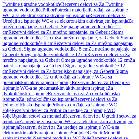
Twinline ugradne vodokotliće
Rezervni delovi za Za Twinline
ugradne vodokotliće
Pribor
Potrošni materijali
Uređaji za ispiranje
WC-a sa elektronskim aktiviranjem ispiranja
Rezervni delovi za
Uređaji za ispiranje WC-a sa elektronskim aktiviranjem ispiranja
Za
mrežno napajanje, za Geberit Sigma ugradne vodokotliće 12
cm
Rezervni delovi za Za mrežno napajanje, za Geberit Sigma
ugradne vodokotliće 12 cm
Za mrežno napajanje, za Geberit Sigma
ugradne vodokotliće 8 cm
Rezervni delovi za Za mrežno napajanje,
za Geberit Sigma ugradne vodokotliće 8 cm
Za mrežno napajanje, za
Geberit Omega ugradne vodokotliće 12 cm
Rezervni delovi za Za
mrežno napajanje, za Geberit Omega ugradne vodokotliće 12 cm
Za
baterijsko napajanje, za Geberit Sigma ugradne vodokotliće 12
cm
Rezervni delovi za Za baterijsko napajanje, za Geberit Sigma
ugradne vodokotliće 12 cm
Uređaji za ispiranje WC-a sa
pneumatskim aktiviranjem ispiranja
Rezervni delovi za Uređaji za
ispiranje WC-a sa pneumatskim aktiviranjem ispiranja
Za
dvokoličinsko ispiranje
Rezervni delovi za Za dvokoličinsko
ispiranje
Za jednokoličinsko ispiranje
Rezervni delovi za Za
jednokoličinsko ispiranje
Pribor za uređaje za ispiranje WC
šolje
Rezervni delovi za Pribor za uređaje za ispiranje WC
šolje
Ugradni setovi za montažu
Rezervni delovi za Ugradni setovi za
montažu
Za uređaje za ispiranje WC-a sa elektronskim aktiviranjem
ispiranja
Rezervni delovi za Za uređaje za ispiranje WC-a sa
elektronskim aktiviranjem ispiranja
Spojnice
Geberit Monolith
sanitarni moduli
Sanitarni moduli za WC šolje
Rezervni delovi za