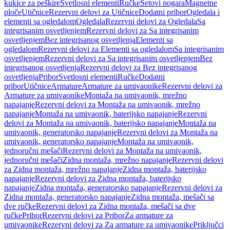
kukice za peškire
Svetlosni elementi
Ručke
Setovi nogara
Magnetne
ploče
Utičnice
Rezervni delovi za Utičnice
Dodatni pribor
Ogledala i
elementi sa ogledalom
Ogledala
Rezervni delovi za Ogledala
Sa
integrisanim osvetljenjem
Rezervni delovi za Sa integrisanim
osvetljenjem
Bez integrisanog osvetljenja
Elementi sa
ogledalom
Rezervni delovi za Elementi sa ogledalom
Sa integrisanim
osvetljenjem
Rezervni delovi za Sa integrisanim osvetljenjem
Bez
integrisanog osvetljenja
Rezervni delovi za Bez integrisanog
osvetljenja
Pribor
Svetlosni elementi
Ručke
Dodatni
pribor
Utičnice
Armature
Armature za umivaonike
Rezervni delovi za
Armature za umivaonike
Montaža na umivaonik, mrežno
napajanje
Rezervni delovi za Montaža na umivaonik, mrežno
napajanje
Montaža na umivaonik, baterijsko napajanje
Rezervni
delovi za Montaža na umivaonik, baterijsko napajanje
Montaža na
umivaonik, generatorsko napajanje
Rezervni delovi za Montaža na
umivaonik, generatorsko napajanje
Montaža na umivaonik,
jednoručni mešači
Rezervni delovi za Montaža na umivaonik,
jednoručni mešači
Zidna montaža, mrežno napajanje
Rezervni delovi
za Zidna montaža, mrežno napajanje
Zidna montaža, baterijsko
napajanje
Rezervni delovi za Zidna montaža, baterijsko
napajanje
Zidna montaža, generatorsko napajanje
Rezervni delovi za
Zidna montaža, generatorsko napajanje
Zidna montaža, mešači sa
dve ručke
Rezervni delovi za Zidna montaža, mešači sa dve
ručke
Pribor
Rezervni delovi za Pribor
Za armature za
umivaonike
Rezervni delovi za Za armature za umivaonike
Priključci