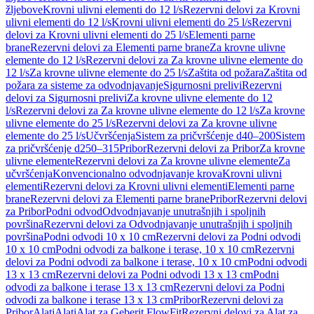
žljebove
Krovni ulivni elementi do 12 l/s
Rezervni delovi za Krovni
ulivni elementi do 12 l/s
Krovni ulivni elementi do 25 l/s
Rezervni
delovi za Krovni ulivni elementi do 25 l/s
Elementi parne
brane
Rezervni delovi za Elementi parne brane
Za krovne ulivne
elemente do 12 l/s
Rezervni delovi za Za krovne ulivne elemente do
12 l/s
Za krovne ulivne elemente do 25 l/s
Zaštita od požara
Zaštita od
požara za sisteme za odvodnjavanje
Sigurnosni prelivi
Rezervni
delovi za Sigurnosni prelivi
Za krovne ulivne elemente do 12
l/s
Rezervni delovi za Za krovne ulivne elemente do 12 l/s
Za krovne
ulivne elemente do 25 l/s
Rezervni delovi za Za krovne ulivne
elemente do 25 l/s
Učvršćenja
Sistem za pričvršćenje d40–200
Sistem
za pričvršćenje d250–315
Pribor
Rezervni delovi za Pribor
Za krovne
ulivne elemente
Rezervni delovi za Za krovne ulivne elemente
Za
učvršćenja
Konvencionalno odvodnjavanje krova
Krovni ulivni
elementi
Rezervni delovi za Krovni ulivni elementi
Elementi parne
brane
Rezervni delovi za Elementi parne brane
Pribor
Rezervni delovi
za Pribor
Podni odvod
Odvodnjavanje unutrašnjih i spoljnih
površina
Rezervni delovi za Odvodnjavanje unutrašnjih i spoljnih
površina
Podni odvodi 10 x 10 cm
Rezervni delovi za Podni odvodi
10 x 10 cm
Podni odvodi za balkone i terase, 10 x 10 cm
Rezervni
delovi za Podni odvodi za balkone i terase, 10 x 10 cm
Podni odvodi
13 x 13 cm
Rezervni delovi za Podni odvodi 13 x 13 cm
Podni
odvodi za balkone i terase 13 x 13 cm
Rezervni delovi za Podni
odvodi za balkone i terase 13 x 13 cm
Pribor
Rezervni delovi za
Pribor
Alati
Alati
Alat za Geberit FlowFit
Rezervni delovi za Alat za