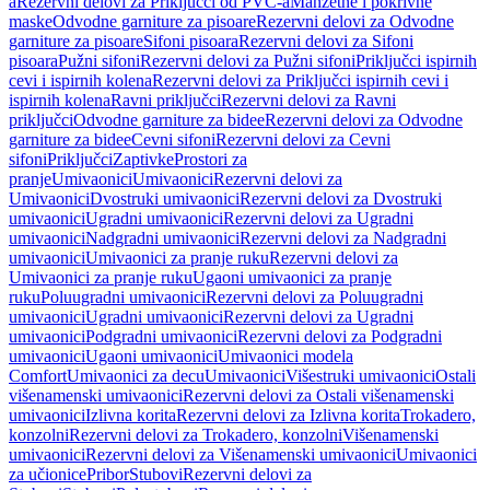
a
Rezervni delovi za Priključci od PVC-a
Manžetne i pokrivne
maske
Odvodne garniture za pisoare
Rezervni delovi za Odvodne
garniture za pisoare
Sifoni pisoara
Rezervni delovi za Sifoni
pisoara
Pužni sifoni
Rezervni delovi za Pužni sifoni
Priključci ispirnih
cevi i ispirnih kolena
Rezervni delovi za Priključci ispirnih cevi i
ispirnih kolena
Ravni priključci
Rezervni delovi za Ravni
priključci
Odvodne garniture za bidee
Rezervni delovi za Odvodne
garniture za bidee
Cevni sifoni
Rezervni delovi za Cevni
sifoni
Priključci
Zaptivke
Prostori za
pranje
Umivaonici
Umivaonici
Rezervni delovi za
Umivaonici
Dvostruki umivaonici
Rezervni delovi za Dvostruki
umivaonici
Ugradni umivaonici
Rezervni delovi za Ugradni
umivaonici
Nadgradni umivaonici
Rezervni delovi za Nadgradni
umivaonici
Umivaonici za pranje ruku
Rezervni delovi za
Umivaonici za pranje ruku
Ugaoni umivaonici za pranje
ruku
Poluugradni umivaonici
Rezervni delovi za Poluugradni
umivaonici
Ugradni umivaonici
Rezervni delovi za Ugradni
umivaonici
Podgradni umivaonici
Rezervni delovi za Podgradni
umivaonici
Ugaoni umivaonici
Umivaonici modela
Comfort
Umivaonici za decu
Umivaonici
Višestruki umivaonici
Ostali
višenamenski umivaonici
Rezervni delovi za Ostali višenamenski
umivaonici
Izlivna korita
Rezervni delovi za Izlivna korita
Trokadero,
konzolni
Rezervni delovi za Trokadero, konzolni
Višenamenski
umivaonici
Rezervni delovi za Višenamenski umivaonici
Umivaonici
za učionice
Pribor
Stubovi
Rezervni delovi za