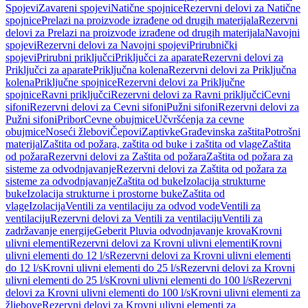
Spojevi
Zavareni spojevi
Natične spojnice
Rezervni delovi za Natične
spojnice
Prelazi na proizvode izrađene od drugih materijala
Rezervni
delovi za Prelazi na proizvode izrađene od drugih materijala
Navojni
spojevi
Rezervni delovi za Navojni spojevi
Prirubnički
spojevi
Prirubni priključci
Priključci za aparate
Rezervni delovi za
Priključci za aparate
Priključna kolena
Rezervni delovi za Priključna
kolena
Priključne spojnice
Rezervni delovi za Priključne
spojnice
Ravni priključci
Rezervni delovi za Ravni priključci
Cevni
sifoni
Rezervni delovi za Cevni sifoni
Pužni sifoni
Rezervni delovi za
Pužni sifoni
Pribor
Cevne obujmice
Učvršćenja za cevne
obujmice
Noseći žlebovi
Čepovi
Zaptivke
Građevinska zaštita
Potrošni
materijal
Zaštita od požara, zaštita od buke i zaštita od vlage
Zaštita
od požara
Rezervni delovi za Zaštita od požara
Zaštita od požara za
sisteme za odvodnjavanje
Rezervni delovi za Zaštita od požara za
sisteme za odvodnjavanje
Zaštita od buke
Izolacija strukturne
buke
Izolacija strukturne i prostorne buke
Zaštita od
vlage
Izolacija
Ventili za ventilaciju za odvod vode
Ventili za
ventilaciju
Rezervni delovi za Ventili za ventilaciju
Ventili za
zadržavanje energije
Geberit Pluvia odvodnjavanje krova
Krovni
ulivni elementi
Rezervni delovi za Krovni ulivni elementi
Krovni
ulivni elementi do 12 l/s
Rezervni delovi za Krovni ulivni elementi
do 12 l/s
Krovni ulivni elementi do 25 l/s
Rezervni delovi za Krovni
ulivni elementi do 25 l/s
Krovni ulivni elementi do 100 l/s
Rezervni
delovi za Krovni ulivni elementi do 100 l/s
Krovni ulivni elementi za
žljebove
Rezervni delovi za Krovni ulivni elementi za