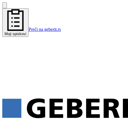
Preći na geberit.rs
Moji spiskovi