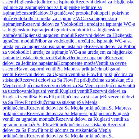
sistem
Higijenske jedinice za ispiranje
Rezervni delovi za Higijenske
jedinice za ispiranje
Pribor za higijenske jedinice za
ispiranje
Senzori
Kablovi
Ograničavač protoka
Poklopci i pokrivne
ploče
Vodokotlići i uređaj za ispiranje WC-a sa higijenskim
ispiranjem
Rezervni delovi za Vodokotlići i uređaj za ispiranje WC-a
sa higijenskim ispiranjem
Ugradni vodokotlići sa higijenskim
ispiračem
Higijenski ugrađeni moduli
Rezervni delovi za Higijenski
ugrađeni moduli
Pribor za vodokotlić i uređaj za ispiranje WC-a sa
uređajem za higijensko ispiranje instalacije
Rezervni delovi za Pribor
za vodokotlić i uređaj za ispiranje WC-a sa uređajem za higijensko
ispiranje instalacije
Senzori
Kablovi
Jedinice napajanja
Rezervni
delovi za Jedinice napajanja
Komponente mreže
Ventili za cevne
sisteme
Ravni zaporni ventili
Sa Mapress priključcima
Ugaoni
ventili
Rezervni delovi za Ugaoni ventili
Sa FlowFit priključcima za
stiskanje
Rezervni delovi za Sa FlowFit priključcima za stiskanje
Sa
Mepla priključcima
Rezervni delovi za Sa Mepla priključcima
Ventili
za uzorkovanje
Ispusni ventili
Kuglasti ventili
Rezervni delovi za
Kuglasti ventili
Sa FlowFit priključcima za stiskanje
Rezervni delovi
za Sa FlowFit priključcima za stiskanje
Sa Mepla
priključcima
Rezervni delovi za Sa Mepla priključcima
Sa Mapress
priključcima
Rezervni delovi za Sa Mapress priključcima
Kuglasti
ventili za ugradnu montažu
Rezervni delovi za Kuglasti ventili za
ugradnu montažu
Sa FlowFit priključcima za stiskanje
Rezervni
delovi za Sa FlowFit priključcima za stiskanje
Sa Mepla
priključcima
Rezervni delovi za Sa Mepla priključcima
Sa