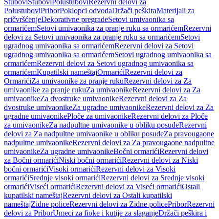
Stubovi
Stubovi
Polustubovi
Rezervni delovi za
Polustubovi
Pribor
Poklopci odvoda
Držači peškira
Materijali za
pričvršćenje
Dekorativne pregrade
Setovi umivaonika sa
ormarićem
Setovi umivaonika za pranje ruku sa ormarićem
Rezervni
delovi za Setovi umivaonika za pranje ruku sa ormarićem
Setovi
ugradnog umivaonika sa ormarićem
Rezervni delovi za Setovi
ugradnog umivaonika sa ormarićem
Setovi ugradnog umivaonika sa
ormarićem
Rezervni delovi za Setovi ugradnog umivaonika sa
ormarićem
Kupatilski nameštaj
Ormarići
Rezervni delovi za
Ormarići
Za umivaonike za pranje ruku
Rezervni delovi za Za
umivaonike za pranje ruku
Za umivaonike
Rezervni delovi za Za
umivaonike
Za dvostruke umivaonike
Rezervni delovi za Za
dvostruke umivaonike
Za ugradne umivaonike
Rezervni delovi za Za
ugradne umivaonike
Ploče za umivaonike
Rezervni delovi za Ploče
za umivaonike
Za nadpultne umivaonike u obliku posude
Rezervni
delovi za Za nadpultne umivaonike u obliku posude
Za pravougaone
nadpultne umivaonike
Rezervni delovi za Za pravougaone nadpultne
umivaonike
Za ugradne umivaonike
Bočni ormarići
Rezervni delovi
za Bočni ormarići
Niski bočni ormarići
Rezervni delovi za Niski
bočni ormarići
Visoki ormarići
Rezervni delovi za Visoki
ormarići
Srednje visoki ormarići
Rezervni delovi za Srednje visoki
ormarići
Viseći ormarići
Rezervni delovi za Viseći ormarići
Ostali
kupatilski nameštaj
Rezervni delovi za Ostali kupatilski
nameštaj
Zidne police
Rezervni delovi za Zidne police
Pribor
Rezervni
delovi za Pribor
Umeci za fioke i kutije za slaganje
Držači peškira i