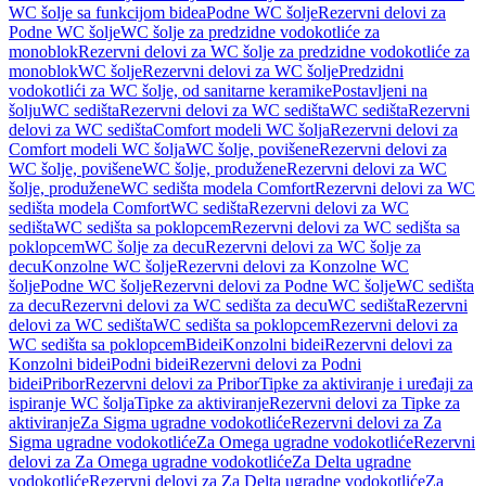
WC šolje sa funkcijom bidea
Podne WC šolje
Rezervni delovi za
Podne WC šolje
WC šolje za predzidne vodokotliće za
monoblok
Rezervni delovi za WC šolje za predzidne vodokotliće za
monoblok
WC šolje
Rezervni delovi za WC šolje
Predzidni
vodokotlići za WC šolje, od sanitarne keramike
Postavljeni na
šolju
WC sedišta
Rezervni delovi za WC sedišta
WC sedišta
Rezervni
delovi za WC sedišta
Comfort modeli WC šolja
Rezervni delovi za
Comfort modeli WC šolja
WC šolje, povišene
Rezervni delovi za
WC šolje, povišene
WC šolje, produžene
Rezervni delovi za WC
šolje, produžene
WC sedišta modela Comfort
Rezervni delovi za WC
sedišta modela Comfort
WC sedišta
Rezervni delovi za WC
sedišta
WC sedišta sa poklopcem
Rezervni delovi za WC sedišta sa
poklopcem
WC šolje za decu
Rezervni delovi za WC šolje za
decu
Konzolne WC šolje
Rezervni delovi za Konzolne WC
šolje
Podne WC šolje
Rezervni delovi za Podne WC šolje
WC sedišta
za decu
Rezervni delovi za WC sedišta za decu
WC sedišta
Rezervni
delovi za WC sedišta
WC sedišta sa poklopcem
Rezervni delovi za
WC sedišta sa poklopcem
Bidei
Konzolni bidei
Rezervni delovi za
Konzolni bidei
Podni bidei
Rezervni delovi za Podni
bidei
Pribor
Rezervni delovi za Pribor
Tipke za aktiviranje i uređaji za
ispiranje WC šolja
Tipke za aktiviranje
Rezervni delovi za Tipke za
aktiviranje
Za Sigma ugradne vodokotliće
Rezervni delovi za Za
Sigma ugradne vodokotliće
Za Omega ugradne vodokotliće
Rezervni
delovi za Za Omega ugradne vodokotliće
Za Delta ugradne
vodokotliće
Rezervni delovi za Za Delta ugradne vodokotliće
Za