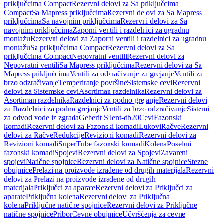
priključcima Compact
Rezervni delovi za Sa priključcima
Compact
Sa Mapress priključcima
Rezervni delovi za Sa Mapress
priključcima
Sa navojnim priključcima
Rezervni delovi za Sa
navojnim priključcima
Zaporni ventili i razdelnici za ugradnu
montažu
Rezervni delovi za Zaporni ventili i razdelnici za ugradnu
montažu
Sa priključcima Compact
Rezervni delovi za Sa
priključcima Compact
Nepovratni ventili
Rezervni delovi za
Nepovratni ventili
Sa Mapress priključcima
Rezervni delovi za Sa
Mapress priključcima
Ventili za odzračivanje za grejanje
Ventili za
brzo odzračivanje
Temperiranje površine
Sistemske cevi
Rezervni
delovi za Sistemske cevi
Asortiman razdelnika
Rezervni delovi za
Asortiman razdelnika
Razdelnici za podno grejanje
Rezervni delovi
za Razdelnici za podno grejanje
Ventili za brzo odzračivanje
Sistemi
za odvod vode iz zgrada
Geberit Silent-db20
Cevi
Fazonski
komadi
Rezervni delovi za Fazonski komadi
Lukovi
Račve
Rezervni
delovi za Račve
Redukcije
Revizioni komadi
Rezervni delovi za
Revizioni komadi
SuperTube fazonski komadi
Kolena
Posebni
fazonski komadi
Spojevi
Rezervni delovi za Spojevi
Zavareni
spojevi
Natične spojnice
Rezervni delovi za Natične spojnice
Stezne
obujmice
Prelazi na proizvode izrađene od drugih materijala
Rezervni
delovi za Prelazi na proizvode izrađene od drugih
materijala
Priključci za aparate
Rezervni delovi za Priključci za
aparate
Priključna kolena
Rezervni delovi za Priključna
kolena
Priključne natične spojnice
Rezervni delovi za Priključne
natične spojnice
Pribor
Cevne obujmice
Učvršćenja za cevne