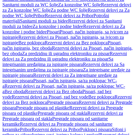
Sanitarni moduli za WC šolje
Za konzolne WC šolje
Rezervni delovi
za Za konzolne WC šolje
Za podne WC šolje
Rezervni delovi za Za
podne WC šolje
Pribor
Rezervni delovi za Pribor
Potrošni
materijali
Sanitarni moduli za bidee
Rezervni delovi za Sanitarni
moduli za bidee
Za konzolne i podne bidee
Rezervni delovi za Za
konzolne i podne bidee
Pisoari
Pisoari, način ispiranja, sa ivicom za
ispiranje
Rezervni delovi za Pisoari, način ispiranja, sa ivicom za
ispiranje
Bez poklopca
Rezervni delovi za Bez poklopca
Pisoari,
način ispiranja, bez oboda
Rezervni delovi za Pisoari, način ispiranja,
bez oboda
Za predzidnu ili ugradnu elektroniku za pisoar
Rezervni
delovi za Za predzidnu ili ugradnu elektroniku za pisoar
Sa
integrisanim uređajima za ispiranje pisoara
Rezervni delovi za Sa
integrisanim uređajima za ispiranje pisoara
Za integrisane uređaje za
ispiranje pisoara
Rezervni delovi za Za integrisane uređaje za
ispiranje pisoara
Pisoari, način ispiranja, sa/za poklopac WC-
a
Rezervni delovi za Pisoari, način ispiranja, sa/za poklopac WC-
a
Bez oboda
Rezervni delovi za Bez oboda
Pisoari, rad bez
vode
Rezervni delovi za Pisoari, rad bez vode
Bez poklopca
Rezervni
delovi za Bez poklopca
Pregrade pisoara
Rezervni delovi za Pregrade
pisoara
Pregrade pisoara od plastike
Rezervni delovi za Pregrade
pisoara od plastike
Pregrade pisoara od stakla
Rezervni delovi za
Pregrade pisoara od stakla
Pregrade pisoara od sanitarne
keramike
Rezervni delovi za Pregrade pisoara od sanitarne
keramike
Pribor
Rezervni delovi za Pribor
Poklopci pisoara
Sifoni i
pribor za sifone
Ispirne cevi, ispirna kolena i prelazi
Rezervni delovi