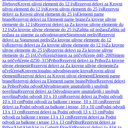
žljebove
Krovni ulivni elementi do 12 l/s
Rezervni delovi za Krovni
ulivni elementi do 12 l/s
Krovni ulivni elementi do 25 l/s
Rezervni
delovi za Krovni ulivni elementi do 25 l/s
Elementi parne
brane
Rezervni delovi za Elementi parne brane
Za krovne ulivne
elemente do 12 l/s
Rezervni delovi za Za krovne ulivne elemente do
12 l/s
Za krovne ulivne elemente do 25 l/s
Zaštita od požara
Zaštita od
požara za sisteme za odvodnjavanje
Sigurnosni prelivi
Rezervni
delovi za Sigurnosni prelivi
Za krovne ulivne elemente do 12
l/s
Rezervni delovi za Za krovne ulivne elemente do 12 l/s
Za krovne
ulivne elemente do 25 l/s
Rezervni delovi za Za krovne ulivne
elemente do 25 l/s
Učvršćenja
Sistem za pričvršćenje d40–200
Sistem
za pričvršćenje d250–315
Pribor
Rezervni delovi za Pribor
Za krovne
ulivne elemente
Rezervni delovi za Za krovne ulivne elemente
Za
učvršćenja
Konvencionalno odvodnjavanje krova
Krovni ulivni
elementi
Rezervni delovi za Krovni ulivni elementi
Elementi parne
brane
Rezervni delovi za Elementi parne brane
Pribor
Rezervni delovi
za Pribor
Podni odvod
Odvodnjavanje unutrašnjih i spoljnih
površina
Rezervni delovi za Odvodnjavanje unutrašnjih i spoljnih
površina
Podni odvodi 10 x 10 cm
Rezervni delovi za Podni odvodi
10 x 10 cm
Podni odvodi za balkone i terase, 10 x 10 cm
Rezervni
delovi za Podni odvodi za balkone i terase, 10 x 10 cm
Podni odvodi
13 x 13 cm
Rezervni delovi za Podni odvodi 13 x 13 cm
Podni
odvodi za balkone i terase 13 x 13 cm
Rezervni delovi za Podni
odvodi za balkone i terase 13 x 13 cm
Pribor
Rezervni delovi za
Pribor
Alati
Alati
Alat za Geberit FlowFit
Rezervni delovi za Alat za