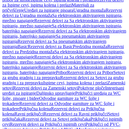
za Ispirne cevi, ispirna kolena i prelazi
Materijali za
pričvršćenje
Uređaji za ispiranje pisoara
Ugradna montaža
Rezervni
delovi za Ugradna montaža
Sa elektronskim aktiviranjem ispiranja,
mrežno napajanje
Rezervni delovi za Sa elektronskim aktiviranjem
ispiranja, mrežno napajanje
Sa elektronskim aktiviranjem ispiranja,
baterijsko napajanje
Rezervni delovi za Sa elektronskim aktiviranjem
ispiranja, baterijsko napajanje
Sa pneumatskim aktiviranjem
ispiranja
Rezervni delovi za Sa pneumatskim aktiviranjem
ispiranja
Basic
Rezervni delovi za Basic
Predzidna montaža
Rezervni
delovi za Predzidna montaža
Sa elektronskim aktiviranjem ispiranja,
mrežno napajanje
Rezervni delovi za Sa elektronskim aktiviranjem
ispiranja, mrežno napajanje
Sa elektronskim aktiviranjem ispiranja,
baterijsko napajanje
Rezervni delovi za Sa elektronskim aktiviranjem
ispiranja, baterijsko napajanje
Pribor
Rezervni delovi za Pribor
Setovi
za grubu gradnju i za prepravku
Rezervni delovi za Setovi za grubu
gradnju i za prepravku
Ispirne cevi, ispirna kolena i prelazi
Zamenski
setovi
Rezervni delovi za Zamenski setovi
Pokrivne ploče
Integrisani
uređaji za ispiranje
Daljinsko upravljanje
Priključci uređaja za WC
šolje, pisoare i bidee
Odvodne garniture za WC šolje i
trokadere
Rezervni delovi za Odvodne garniture za WC šolje i
trokadere
Priključna kolena
Rezervni delovi za Priključna
kolena
Ravni priključci
Rezervni delovi za Ravni priključci
Setovi
priključaka
Rezervni delovi za Setovi priključaka
Priključci ispirnih
cevi
Rezervni delovi za Priključci ispirnih cevi
Priključci od PVC-