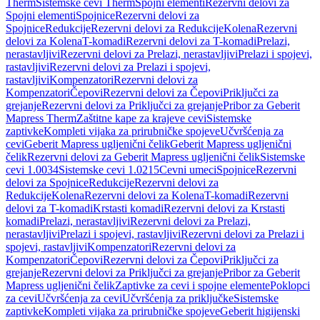
Therm
Sistemske cevi Therm
Spojni elementi
Rezervni delovi za
Spojni elementi
Spojnice
Rezervni delovi za
Spojnice
Redukcije
Rezervni delovi za Redukcije
Kolena
Rezervni
delovi za Kolena
T-komadi
Rezervni delovi za T-komadi
Prelazi,
nerastavljivi
Rezervni delovi za Prelazi, nerastavljivi
Prelazi i spojevi,
rastavljivi
Rezervni delovi za Prelazi i spojevi,
rastavljivi
Kompenzatori
Rezervni delovi za
Kompenzatori
Čepovi
Rezervni delovi za Čepovi
Priključci za
grejanje
Rezervni delovi za Priključci za grejanje
Pribor za Geberit
Mapress Therm
Zaštitne kape za krajeve cevi
Sistemske
zaptivke
Kompleti vijaka za prirubničke spojeve
Učvršćenja za
cevi
Geberit Mapress ugljenični čelik
Geberit Mapress ugljenični
čelik
Rezervni delovi za Geberit Mapress ugljenični čelik
Sistemske
cevi 1.0034
Sistemske cevi 1.0215
Cevni umeci
Spojnice
Rezervni
delovi za Spojnice
Redukcije
Rezervni delovi za
Redukcije
Kolena
Rezervni delovi za Kolena
T-komadi
Rezervni
delovi za T-komadi
Krstasti komadi
Rezervni delovi za Krstasti
komadi
Prelazi, nerastavljivi
Rezervni delovi za Prelazi,
nerastavljivi
Prelazi i spojevi, rastavljivi
Rezervni delovi za Prelazi i
spojevi, rastavljivi
Kompenzatori
Rezervni delovi za
Kompenzatori
Čepovi
Rezervni delovi za Čepovi
Priključci za
grejanje
Rezervni delovi za Priključci za grejanje
Pribor za Geberit
Mapress ugljenični čelik
Zaptivke za cevi i spojne elemente
Poklopci
za cevi
Učvršćenja za cevi
Učvršćenja za priključke
Sistemske
zaptivke
Kompleti vijaka za prirubničke spojeve
Geberit higijenski