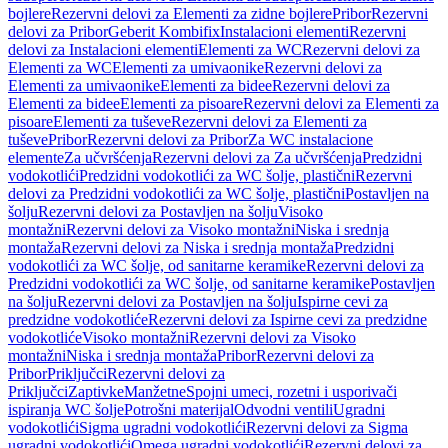
bojlere
Rezervni delovi za Elementi za zidne bojlere
Pribor
Rezervni
delovi za Pribor
Geberit Kombifix
Instalacioni elementi
Rezervni
delovi za Instalacioni elementi
Elementi za WC
Rezervni delovi za
Elementi za WC
Elementi za umivaonike
Rezervni delovi za
Elementi za umivaonike
Elementi za bidee
Rezervni delovi za
Elementi za bidee
Elementi za pisoare
Rezervni delovi za Elementi za
pisoare
Elementi za tuševe
Rezervni delovi za Elementi za
tuševe
Pribor
Rezervni delovi za Pribor
Za WC instalacione
elemente
Za učvršćenja
Rezervni delovi za Za učvršćenja
Predzidni
vodokotlići
Predzidni vodokotlići za WC šolje, plastični
Rezervni
delovi za Predzidni vodokotlići za WC šolje, plastični
Postavljen na
šolju
Rezervni delovi za Postavljen na šolju
Visoko
montažni
Rezervni delovi za Visoko montažni
Niska i srednja
montaža
Rezervni delovi za Niska i srednja montaža
Predzidni
vodokotlići za WC šolje, od sanitarne keramike
Rezervni delovi za
Predzidni vodokotlići za WC šolje, od sanitarne keramike
Postavljen
na šolju
Rezervni delovi za Postavljen na šolju
Ispirne cevi za
predzidne vodokotliće
Rezervni delovi za Ispirne cevi za predzidne
vodokotliće
Visoko montažni
Rezervni delovi za Visoko
montažni
Niska i srednja montaža
Pribor
Rezervni delovi za
Pribor
Priključci
Rezervni delovi za
Priključci
Zaptivke
Manžetne
Spojni umeci, rozetni i usporivači
ispiranja WC šolje
Potrošni materijal
Odvodni ventili
Ugradni
vodokotlići
Sigma ugradni vodokotlići
Rezervni delovi za Sigma
ugradni vodokotlići
Omega ugradni vodokotlići
Rezervni delovi za