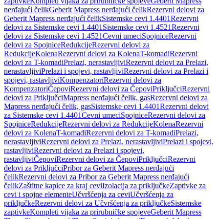
zaptivke
Kompleti vijaka za prirubničke spojeve
Geberit Mapress
nerđajući čelik
Geberit Mapress nerđajući čelik
Rezervni delovi za
Geberit Mapress nerđajući čelik
Sistemske cevi 1.4401
Rezervni
delovi za Sistemske cevi 1.4401
Sistemske cevi 1.4521
Rezervni
delovi za Sistemske cevi 1.4521
Cevni umeci
Spojnice
Rezervni
delovi za Spojnice
Redukcije
Rezervni delovi za
Redukcije
Kolena
Rezervni delovi za Kolena
T-komadi
Rezervni
delovi za T-komadi
Prelazi, nerastavljivi
Rezervni delovi za Prelazi,
nerastavljivi
Prelazi i spojevi, rastavljivi
Rezervni delovi za Prelazi i
spojevi, rastavljivi
Kompenzatori
Rezervni delovi za
Kompenzatori
Čepovi
Rezervni delovi za Čepovi
Priključci
Rezervni
delovi za Priključci
Mapress nerđajući čelik, gas
Rezervni delovi za
Mapress nerđajući čelik, gas
Sistemske cevi 1.4401
Rezervni delovi
za Sistemske cevi 1.4401
Cevni umeci
Spojnice
Rezervni delovi za
Spojnice
Redukcije
Rezervni delovi za Redukcije
Kolena
Rezervni
delovi za Kolena
T-komadi
Rezervni delovi za T-komadi
Prelazi,
nerastavljivi
Rezervni delovi za Prelazi, nerastavljivi
Prelazi i spojevi,
rastavljivi
Rezervni delovi za Prelazi i spojevi,
rastavljivi
Čepovi
Rezervni delovi za Čepovi
Priključci
Rezervni
delovi za Priključci
Pribor za Geberit Mapress nerđajući
čelik
Rezervni delovi za Pribor za Geberit Mapress nerđajući
čelik
Zaštitne kapice za kraj cevi
Izolacija za priključke
Zaptivke za
cevi i spojne elemente
Učvršćenja za cevi
Učvršćenja za
priključke
Rezervni delovi za Učvršćenja za priključke
Sistemske
zaptivke
Kompleti vijaka za prirubničke spojeve
Geberit Mapress