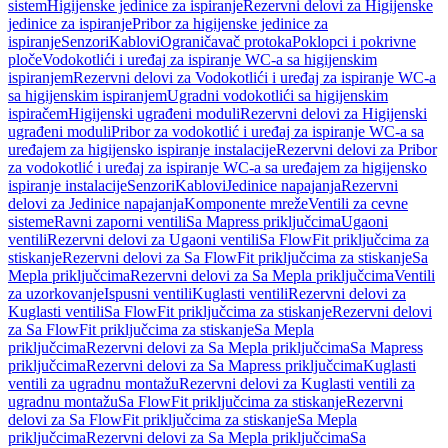
sistem
Higijenske jedinice za ispiranje
Rezervni delovi za Higijenske
jedinice za ispiranje
Pribor za higijenske jedinice za
ispiranje
Senzori
Kablovi
Ograničavač protoka
Poklopci i pokrivne
ploče
Vodokotlići i uređaj za ispiranje WC-a sa higijenskim
ispiranjem
Rezervni delovi za Vodokotlići i uređaj za ispiranje WC-a
sa higijenskim ispiranjem
Ugradni vodokotlići sa higijenskim
ispiračem
Higijenski ugrađeni moduli
Rezervni delovi za Higijenski
ugrađeni moduli
Pribor za vodokotlić i uređaj za ispiranje WC-a sa
uređajem za higijensko ispiranje instalacije
Rezervni delovi za Pribor
za vodokotlić i uređaj za ispiranje WC-a sa uređajem za higijensko
ispiranje instalacije
Senzori
Kablovi
Jedinice napajanja
Rezervni
delovi za Jedinice napajanja
Komponente mreže
Ventili za cevne
sisteme
Ravni zaporni ventili
Sa Mapress priključcima
Ugaoni
ventili
Rezervni delovi za Ugaoni ventili
Sa FlowFit priključcima za
stiskanje
Rezervni delovi za Sa FlowFit priključcima za stiskanje
Sa
Mepla priključcima
Rezervni delovi za Sa Mepla priključcima
Ventili
za uzorkovanje
Ispusni ventili
Kuglasti ventili
Rezervni delovi za
Kuglasti ventili
Sa FlowFit priključcima za stiskanje
Rezervni delovi
za Sa FlowFit priključcima za stiskanje
Sa Mepla
priključcima
Rezervni delovi za Sa Mepla priključcima
Sa Mapress
priključcima
Rezervni delovi za Sa Mapress priključcima
Kuglasti
ventili za ugradnu montažu
Rezervni delovi za Kuglasti ventili za
ugradnu montažu
Sa FlowFit priključcima za stiskanje
Rezervni
delovi za Sa FlowFit priključcima za stiskanje
Sa Mepla
priključcima
Rezervni delovi za Sa Mepla priključcima
Sa