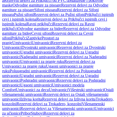
a
Rezervni delovi za Priključci od PVC-a
Manžetne i pokrivne
maske
Odvodne garniture za pisoare
Rezervni delovi za Odvodne
garniture za pisoare
Sifoni pisoara
Rezervni delovi za Sifoni
pisoara
Pužni sifoni
Rezervni delovi za Pužni sifoni
Priključci ispirnih
cevi i ispirnih kolena
Rezervni delovi za Priključci ispirnih cevi i
ispirnih kolena
Ravni priključci
Rezervni delovi za Ravni
priključci
Odvodne garniture za bidee
Rezervni delovi za Odvodne
garniture za bidee
Cevni sifoni
Rezervni delovi za Cevni
sifoni
Priključci
Zaptivke
Prostori za
pranje
Umivaonici
Umivaonici
Rezervni delovi za
Umivaonici
Dvostruki umivaonici
Rezervni delovi za Dvostruki
umivaonici
Ugradni umivaonici
Rezervni delovi za Ugradni
umivaonici
Nadgradni umivaonici
Rezervni delovi za Nadgradni
umivaonici
Umivaonici za pranje ruku
Rezervni delovi za
Umivaonici za pranje ruku
Ugaoni umivaonici za pranje
ruku
Poluugradni umivaonici
Rezervni delovi za Poluugradni
umivaonici
Ugradni umivaonici
Rezervni delovi za Ugradni
umivaonici
Podgradni umivaonici
Rezervni delovi za Podgradni
umivaonici
Ugaoni umivaonici
Umivaonici modela
Comfort
Umivaonici za decu
Umivaonici
Višestruki umivaonici
Ostali
višenamenski umivaonici
Rezervni delovi za Ostali višenamenski
umivaonici
Izlivna korita
Rezervni delovi za Izlivna korita
Trokadero,
konzolni
Rezervni delovi za Trokadero, konzolni
Višenamenski
umivaonici
Rezervni delovi za Višenamenski umivaonici
Umivaonici
za učionice
Pribor
Stubovi
Rezervni delovi za