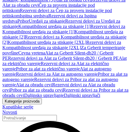
Alat za obradu cevi
Čep za proveru instalacije pod
pritiskom
Rezervni delovi za Čep za proveru instalacije pod
pritiskom
Ispitna sredstva
Rezervni delovi za Ispitna
sredstva
Pribor
Uređaji za stiskanje
Rezervni delovi za Uređaji za
stiskanje
Kompatibilnost uređaja za stiskanje [1]
Rezervni delovi za
Kompatibilnost uređaja za stiskanje [1]
Kompatibilnost uređaja za
stiskanje [2]
Rezervni delovi za Kompatibilnost uređaja za stiskanje
[2]
Kompatibilnost uređaja za stiskanje [2XL]
Rezervni delovi za
Kompatibilnost uređaja za stiskanje [2XL]
Za Geberit temperiranje
površine
Cevna vretena
Alat za Geberit Silent-db20 / Geberit
PE
Rezervni delovi za Alat za Geberit Silent-db20 / Geberit PE
Alat
za električno varenje
Rezervni delovi za Alat za električno
varenje
Pribor za alat za električno varenje
Alat za autogeno
varenje
Rezervni delovi za Alat za autogeno varenje
Pribor za alat za
autogeno varenje
Rezervni delovi za Pribor za alat za autogeno
varenje
Alat za obradu cevi
Rezervni delovi za Alat za obradu
cevi
Pribor za alat za obradu cevi
Rezervni delovi za Pribor za alat za
obradu cevi
Daljinsko upravljanje
Daljinski upravljači
Kategorije proizvoda
Kupatilske serije
Novosti