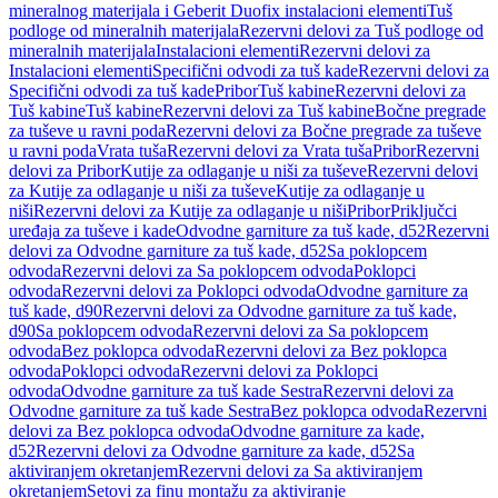
mineralnog materijala i Geberit Duofix instalacioni elementi
Tuš
podloge od mineralnih materijala
Rezervni delovi za Tuš podloge od
mineralnih materijala
Instalacioni elementi
Rezervni delovi za
Instalacioni elementi
Specifični odvodi za tuš kade
Rezervni delovi za
Specifični odvodi za tuš kade
Pribor
Tuš kabine
Rezervni delovi za
Tuš kabine
Tuš kabine
Rezervni delovi za Tuš kabine
Bočne pregrade
za tuševe u ravni poda
Rezervni delovi za Bočne pregrade za tuševe
u ravni poda
Vrata tuša
Rezervni delovi za Vrata tuša
Pribor
Rezervni
delovi za Pribor
Kutije za odlaganje u niši za tuševe
Rezervni delovi
za Kutije za odlaganje u niši za tuševe
Kutije za odlaganje u
niši
Rezervni delovi za Kutije za odlaganje u niši
Pribor
Priključci
uređaja za tuševe i kade
Odvodne garniture za tuš kade, d52
Rezervni
delovi za Odvodne garniture za tuš kade, d52
Sa poklopcem
odvoda
Rezervni delovi za Sa poklopcem odvoda
Poklopci
odvoda
Rezervni delovi za Poklopci odvoda
Odvodne garniture za
tuš kade, d90
Rezervni delovi za Odvodne garniture za tuš kade,
d90
Sa poklopcem odvoda
Rezervni delovi za Sa poklopcem
odvoda
Bez poklopca odvoda
Rezervni delovi za Bez poklopca
odvoda
Poklopci odvoda
Rezervni delovi za Poklopci
odvoda
Odvodne garniture za tuš kade Sestra
Rezervni delovi za
Odvodne garniture za tuš kade Sestra
Bez poklopca odvoda
Rezervni
delovi za Bez poklopca odvoda
Odvodne garniture za kade,
d52
Rezervni delovi za Odvodne garniture za kade, d52
Sa
aktiviranjem okretanjem
Rezervni delovi za Sa aktiviranjem
okretanjem
Setovi za finu montažu za aktiviranje