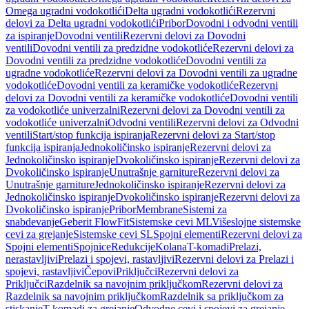
Omega ugradni vodokotlići
Delta ugradni vodokotlići
Rezervni
delovi za Delta ugradni vodokotlići
Pribor
Dovodni i odvodni ventili
za ispiranje
Dovodni ventili
Rezervni delovi za Dovodni
ventili
Dovodni ventili za predzidne vodokotliće
Rezervni delovi za
Dovodni ventili za predzidne vodokotliće
Dovodni ventili za
ugradne vodokotliće
Rezervni delovi za Dovodni ventili za ugradne
vodokotliće
Dovodni ventili za keramičke vodokotliće
Rezervni
delovi za Dovodni ventili za keramičke vodokotliće
Dovodni ventili
za vodokotliće univerzalni
Rezervni delovi za Dovodni ventili za
vodokotliće univerzalni
Odvodni ventili
Rezervni delovi za Odvodni
ventili
Start/stop funkcija ispiranja
Rezervni delovi za Start/stop
funkcija ispiranja
Jednokoličinsko ispiranje
Rezervni delovi za
Jednokoličinsko ispiranje
Dvokoličinsko ispiranje
Rezervni delovi za
Dvokoličinsko ispiranje
Unutrašnje garniture
Rezervni delovi za
Unutrašnje garniture
Jednokoličinsko ispiranje
Rezervni delovi za
Jednokoličinsko ispiranje
Dvokoličinsko ispiranje
Rezervni delovi za
Dvokoličinsko ispiranje
Pribor
Membrane
Sistemi za
snabdevanje
Geberit FlowFit
Sistemske cevi ML
Višeslojne sistemske
cevi za grejanje
Sistemske cevi SL
Spojni elementi
Rezervni delovi za
Spojni elementi
Spojnice
Redukcije
Kolana
T-komadi
Prelazi,
nerastavljivi
Prelazi i spojevi, rastavljivi
Rezervni delovi za Prelazi i
spojevi, rastavljivi
Čepovi
Priključci
Rezervni delovi za
Priključci
Razdelnik sa navojnim priključkom
Rezervni delovi za
Razdelnik sa navojnim priključkom
Razdelnik sa priključkom za
stiskanje
T-komadi za grejanje
Odvodne cevi i spojevi za grejanje,