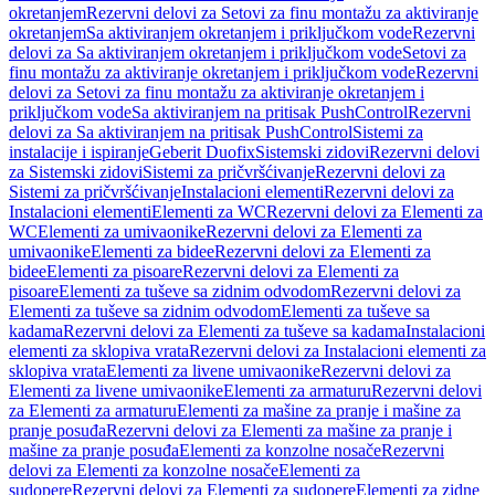
okretanjem
Rezervni delovi za Setovi za finu montažu za aktiviranje
okretanjem
Sa aktiviranjem okretanjem i priključkom vode
Rezervni
delovi za Sa aktiviranjem okretanjem i priključkom vode
Setovi za
finu montažu za aktiviranje okretanjem i priključkom vode
Rezervni
delovi za Setovi za finu montažu za aktiviranje okretanjem i
priključkom vode
Sa aktiviranjem na pritisak PushControl
Rezervni
delovi za Sa aktiviranjem na pritisak PushControl
Sistemi za
instalacije i ispiranje
Geberit Duofix
Sistemski zidovi
Rezervni delovi
za Sistemski zidovi
Sistemi za pričvršćivanje
Rezervni delovi za
Sistemi za pričvršćivanje
Instalacioni elementi
Rezervni delovi za
Instalacioni elementi
Elementi za WC
Rezervni delovi za Elementi za
WC
Elementi za umivaonike
Rezervni delovi za Elementi za
umivaonike
Elementi za bidee
Rezervni delovi za Elementi za
bidee
Elementi za pisoare
Rezervni delovi za Elementi za
pisoare
Elementi za tuševe sa zidnim odvodom
Rezervni delovi za
Elementi za tuševe sa zidnim odvodom
Elementi za tuševe sa
kadama
Rezervni delovi za Elementi za tuševe sa kadama
Instalacioni
elementi za sklopiva vrata
Rezervni delovi za Instalacioni elementi za
sklopiva vrata
Elementi za livene umivaonike
Rezervni delovi za
Elementi za livene umivaonike
Elementi za armaturu
Rezervni delovi
za Elementi za armaturu
Elementi za mašine za pranje i mašine za
pranje posuđa
Rezervni delovi za Elementi za mašine za pranje i
mašine za pranje posuđa
Elementi za konzolne nosače
Rezervni
delovi za Elementi za konzolne nosače
Elementi za
sudopere
Rezervni delovi za Elementi za sudopere
Elementi za zidne