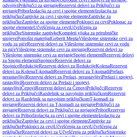
odvojivi
Priključci za grejanje
Rezervni delovi za Priključci za
grejanje
Pribor
Izolacija za cevi i spojne elemente
Izolacija za
priključke
Zaptivke za cevi i spojne elemente
Zaptivke za
priključke
Zaptivke za spojne elemente
Poklopci za cevi
Poklopac za
spojne elemente
Učvršćenja za cevi
Učvršćenja za
priključke
Sistemske zaptivke
Kompleti vijaka za prirubničke
spojeve
Potrošni materijal
Geberit Mepla
Višeslojne sistemske cevi za
vodu za piće
Rezervni delovi za Višeslojne sistemske cevi za vodu
za piće
Višeslojne sistemske cevi za grejanje
Rezervni delovi za
Višeslojne sistemske cevi za grejanje
Spojni elementi
Rezervni delovi
za Spojni elementi
Spojnice
Rezervni delovi za
Spojnice
Redukcije
Rezervni delovi za Redukcije
Kolena
Rezervni
delovi za Kolena
T-komadi
Rezervni delovi za T-komadi
Prelazi,
nerastavljivi
Rezervni delovi za Prelazi, nerastavljivi
Prelazi i spojevi,
rastavljivi
Rezervni delovi za Prelazi i spojevi,
rastavljivi
Čepovi
Rezervni delovi za Čepovi
Priključci
Rezervni
delovi za Priključci
Razdelnik sa navojnim priključkom
Rezervni
delovi za Razdelnik sa navojnim priključkom
T-komadi za
grejanje
Rezervni delovi za T-komadi za grejanje
Priključci za
grejanje
Rezervni delovi za Priključci za grejanje
Pribor
Rezervni
delovi za Pribor
Izolacija za cevi i spojne elemente
Izolacija za
priključke
Zaptivke za cevi i spojne elemente
Zaptivke za
priključke
Poklopci za cevi
Učvršćenja za cevi
Učvršćenja za
priključke
Rezervni delovi za Učvršćenja za priključke
Sistemske