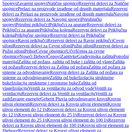
Spojevi
Zavareni spojevi
Natične spojnice
Rezervni delovi za Natične
spojnice
Prelazi na proizvode izrađene od drugih materijala
Rezervni
delovi za Prelazi na proizvode izrađene od drugih materijala
Navojni
spojevi
Rezervni delovi za Navojni spojevi
Prirubnički
spojevi
Prirubni priključci
Priključci za aparate
Rezervni delovi za
Priključci za aparate
Priključna kolena
Rezervni delovi za Priključna
kolena
Priključne spojnice
Rezervni delovi za Priključne
spojnice
Ravni priključci
Rezervni delovi za Ravni priključci
Cevni
sifoni
Rezervni delovi za Cevni sifoni
Pužni sifoni
Rezervni delovi za
Pužni sifoni
Pribor
Cevne obujmice
Učvršćenja za cevne
obujmice
Noseći žlebovi
Čepovi
Zaptivke
Građevinska zaštita
Potrošni
materijal
Zaštita od požara, zaštita od buke i zaštita od vlage
Zaštita
od požara
Rezervni delovi za Zaštita od požara
Zaštita od požara za
sisteme za odvodnjavanje
Rezervni delovi za Zaštita od požara za
sisteme za odvodnjavanje
Zaštita od buke
Izolacija strukturne
buke
Izolacija strukturne i prostorne buke
Zaštita od
vlage
Izolacija
Ventili za ventilaciju za odvod vode
Ventili za
ventilaciju
Rezervni delovi za Ventili za ventilaciju
Ventili za
zadržavanje energije
Geberit Pluvia odvodnjavanje krova
Krovni
ulivni elementi
Rezervni delovi za Krovni ulivni elementi
Krovni
ulivni elementi do 12 l/s
Rezervni delovi za Krovni ulivni elementi
do 12 l/s
Krovni ulivni elementi do 25 l/s
Rezervni delovi za Krovni
ulivni elementi do 25 l/s
Krovni ulivni elementi do 100 l/s
Rezervni
delovi za Krovni ulivni elementi do 100 l/s
Krovni ulivni elementi za
žljebove
Rezervni delovi za Krovni ulivni elementi za