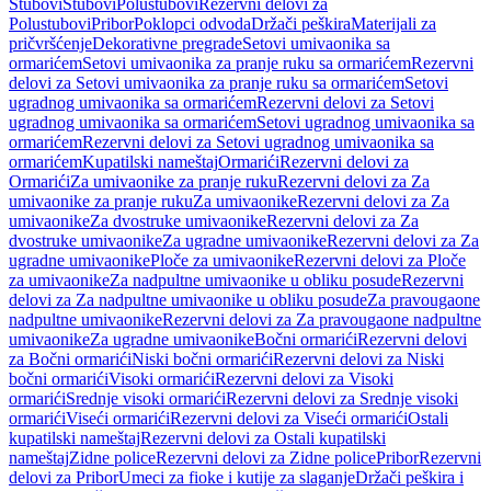
Stubovi
Stubovi
Polustubovi
Rezervni delovi za
Polustubovi
Pribor
Poklopci odvoda
Držači peškira
Materijali za
pričvršćenje
Dekorativne pregrade
Setovi umivaonika sa
ormarićem
Setovi umivaonika za pranje ruku sa ormarićem
Rezervni
delovi za Setovi umivaonika za pranje ruku sa ormarićem
Setovi
ugradnog umivaonika sa ormarićem
Rezervni delovi za Setovi
ugradnog umivaonika sa ormarićem
Setovi ugradnog umivaonika sa
ormarićem
Rezervni delovi za Setovi ugradnog umivaonika sa
ormarićem
Kupatilski nameštaj
Ormarići
Rezervni delovi za
Ormarići
Za umivaonike za pranje ruku
Rezervni delovi za Za
umivaonike za pranje ruku
Za umivaonike
Rezervni delovi za Za
umivaonike
Za dvostruke umivaonike
Rezervni delovi za Za
dvostruke umivaonike
Za ugradne umivaonike
Rezervni delovi za Za
ugradne umivaonike
Ploče za umivaonike
Rezervni delovi za Ploče
za umivaonike
Za nadpultne umivaonike u obliku posude
Rezervni
delovi za Za nadpultne umivaonike u obliku posude
Za pravougaone
nadpultne umivaonike
Rezervni delovi za Za pravougaone nadpultne
umivaonike
Za ugradne umivaonike
Bočni ormarići
Rezervni delovi
za Bočni ormarići
Niski bočni ormarići
Rezervni delovi za Niski
bočni ormarići
Visoki ormarići
Rezervni delovi za Visoki
ormarići
Srednje visoki ormarići
Rezervni delovi za Srednje visoki
ormarići
Viseći ormarići
Rezervni delovi za Viseći ormarići
Ostali
kupatilski nameštaj
Rezervni delovi za Ostali kupatilski
nameštaj
Zidne police
Rezervni delovi za Zidne police
Pribor
Rezervni
delovi za Pribor
Umeci za fioke i kutije za slaganje
Držači peškira i