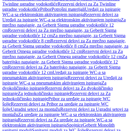
Twinline ugradne vodokotliće
Rezervni delovi za Za Twinline
ugradne vodokotliće
Pribor
Potrošni materijali
Uređaji za ispiranje
WC-a sa elektronskim aktiviranjem ispiranja
Rezervni delovi za
Uređaji za ispiranje WC-a sa elektronskim aktiviranjem ispiranja
Za
mrežno napajanje, za Geberit Sigma ugradne vodokotliće 12
cm
Rezervni delovi za Za mrežno napajanje, za Geberit Sigma
ugradne vodokotliće 12 cm
Za mrežno napajanje, za Geberit Sigma
ugradne vodokotliće 8 cm
Rezervni delovi za Za mrežno napajanje,
za Geberit Sigma ugradne vodokotliće 8 cm
Za mrežno napajanje, za
Geberit Omega ugradne vodokotliće 12 cm
Rezervni delovi za Za
mrežno napajanje, za Geberit Omega ugradne vodokotliće 12 cm
Za
baterijsko napajanje, za Geberit Sigma ugradne vodokotliće 12
cm
Rezervni delovi za Za baterijsko napajanje, za Geberit Sigma
ugradne vodokotliće 12 cm
Uređaji za ispiranje WC-a sa
pneumatskim aktiviranjem ispiranja
Rezervni delovi za Uređaji za
ispiranje WC-a sa pneumatskim aktiviranjem ispiranja
Za
dvokoličinsko ispiranje
Rezervni delovi za Za dvokoličinsko
ispiranje
Za jednokoličinsko ispiranje
Rezervni delovi za Za
jednokoličinsko ispiranje
Pribor za uređaje za ispiranje WC
šolje
Rezervni delovi za Pribor za uređaje za ispiranje WC
šolje
Ugradni setovi za montažu
Rezervni delovi za Ugradni setovi za
montažu
Za uređaje za ispiranje WC-a sa elektronskim aktiviranjem
ispiranja
Rezervni delovi za Za uređaje za ispiranje WC-a sa
elektronskim aktiviranjem ispiranja
Spojnice
Geberit Monolith
sanitarni moduli
Sanitarni moduli za WC šolje
Rezervni delovi za