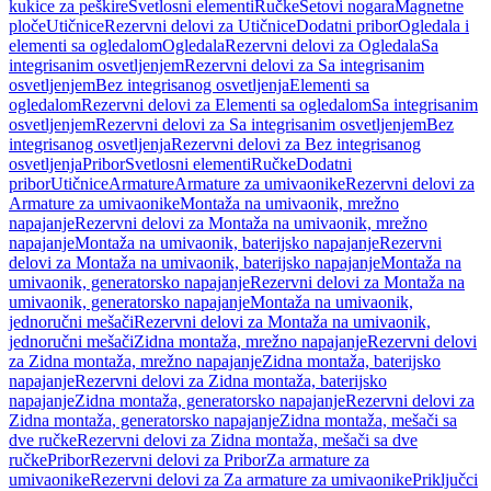
kukice za peškire
Svetlosni elementi
Ručke
Setovi nogara
Magnetne
ploče
Utičnice
Rezervni delovi za Utičnice
Dodatni pribor
Ogledala i
elementi sa ogledalom
Ogledala
Rezervni delovi za Ogledala
Sa
integrisanim osvetljenjem
Rezervni delovi za Sa integrisanim
osvetljenjem
Bez integrisanog osvetljenja
Elementi sa
ogledalom
Rezervni delovi za Elementi sa ogledalom
Sa integrisanim
osvetljenjem
Rezervni delovi za Sa integrisanim osvetljenjem
Bez
integrisanog osvetljenja
Rezervni delovi za Bez integrisanog
osvetljenja
Pribor
Svetlosni elementi
Ručke
Dodatni
pribor
Utičnice
Armature
Armature za umivaonike
Rezervni delovi za
Armature za umivaonike
Montaža na umivaonik, mrežno
napajanje
Rezervni delovi za Montaža na umivaonik, mrežno
napajanje
Montaža na umivaonik, baterijsko napajanje
Rezervni
delovi za Montaža na umivaonik, baterijsko napajanje
Montaža na
umivaonik, generatorsko napajanje
Rezervni delovi za Montaža na
umivaonik, generatorsko napajanje
Montaža na umivaonik,
jednoručni mešači
Rezervni delovi za Montaža na umivaonik,
jednoručni mešači
Zidna montaža, mrežno napajanje
Rezervni delovi
za Zidna montaža, mrežno napajanje
Zidna montaža, baterijsko
napajanje
Rezervni delovi za Zidna montaža, baterijsko
napajanje
Zidna montaža, generatorsko napajanje
Rezervni delovi za
Zidna montaža, generatorsko napajanje
Zidna montaža, mešači sa
dve ručke
Rezervni delovi za Zidna montaža, mešači sa dve
ručke
Pribor
Rezervni delovi za Pribor
Za armature za
umivaonike
Rezervni delovi za Za armature za umivaonike
Priključci