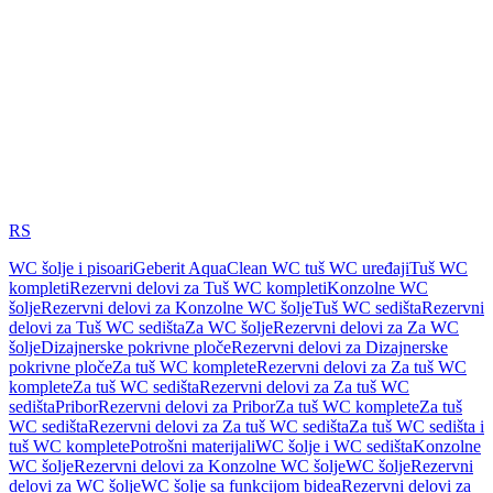
RS
WC šolje i pisoari
Geberit AquaClean WC tuš WC uređaji
Tuš WC
kompleti
Rezervni delovi za Tuš WC kompleti
Konzolne WC
šolje
Rezervni delovi za Konzolne WC šolje
Tuš WC sedišta
Rezervni
delovi za Tuš WC sedišta
Za WC šolje
Rezervni delovi za Za WC
šolje
Dizajnerske pokrivne ploče
Rezervni delovi za Dizajnerske
pokrivne ploče
Za tuš WC komplete
Rezervni delovi za Za tuš WC
komplete
Za tuš WC sedišta
Rezervni delovi za Za tuš WC
sedišta
Pribor
Rezervni delovi za Pribor
Za tuš WC komplete
Za tuš
WC sedišta
Rezervni delovi za Za tuš WC sedišta
Za tuš WC sedišta i
tuš WC komplete
Potrošni materijali
WC šolje i WC sedišta
Konzolne
WC šolje
Rezervni delovi za Konzolne WC šolje
WC šolje
Rezervni
delovi za WC šolje
WC šolje sa funkcijom bidea
Rezervni delovi za