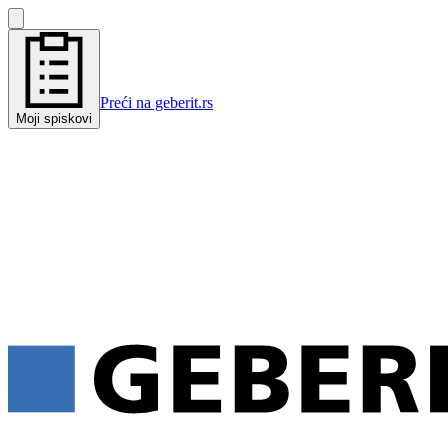
Preći na geberit.rs
Moji spiskovi