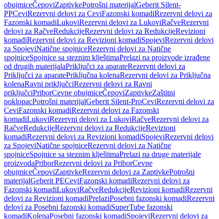
obujmice
Čepovi
Zaptivke
Potrošni materijal
Geberit Silent-
PP
Cevi
Rezervni delovi za Cevi
Fazonski komadi
Rezervni delovi za
Fazonski komadi
Lukovi
Rezervni delovi za Lukovi
Račve
Rezervni
delovi za Račve
Redukcije
Rezervni delovi za Redukcije
Revizioni
komadi
Rezervni delovi za Revizioni komadi
Spojevi
Rezervni delovi
za Spojevi
Natične spojnice
Rezervni delovi za Natične
spojnice
Spojnice sa steznim klještima
Prelazi na proizvode izrađene
od drugih materijala
Priključci za aparate
Rezervni delovi za
Priključci za aparate
Priključna kolena
Rezervni delovi za Priključna
kolena
Ravni priključci
Rezervni delovi za Ravni
priključci
Pribor
Cevne obujmice
Čepovi
Zaptivke
Zaštitni
poklopac
Potrošni materijal
Geberit Silent-Pro
Cevi
Rezervni delovi za
Cevi
Fazonski komadi
Rezervni delovi za Fazonski
komadi
Lukovi
Rezervni delovi za Lukovi
Račve
Rezervni delovi za
Račve
Redukcije
Rezervni delovi za Redukcije
Revizioni
komadi
Rezervni delovi za Revizioni komadi
Spojevi
Rezervni delovi
za Spojevi
Natične spojnice
Rezervni delovi za Natične
spojnice
Spojnice sa steznim klještima
Prelazi na druge materijale
proizvoda
Pribor
Rezervni delovi za Pribor
Cevne
obujmice
Čepovi
Zaptivke
Rezervni delovi za Zaptivke
Potrošni
materijal
Geberit PE
Cevi
Fazonski komadi
Rezervni delovi za
Fazonski komadi
Lukovi
Račve
Redukcije
Revizioni komadi
Rezervni
delovi za Revizioni komadi
Prelazi
Posebni fazonski komadi
Rezervni
delovi za Posebni fazonski komadi
SuperTube fazonski
komadi
Kolena
Posebni fazonski komadi
Spojevi
Rezervni delovi za