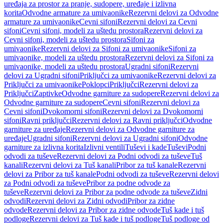
uređaja za prostor za pranje, sudopere, uređaje i izlivna
korita
Odvodne armature za umivaonike
Rezervni delovi za Odvodne
armature za umivaonike
Cevni sifoni
Rezervni delovi za Cevni
sifoni
Cevni sifoni, modeli za uštedu prostora
Rezervni delovi za
Cevni sifoni, modeli za uštedu prostora
Sifoni za
umivaonike
Rezervni delovi za Sifoni za umivaonike
Sifoni za
umivaonike, modeli za uštedu prostora
Rezervni delovi za Sifoni za
umivaonike, modeli za uštedu prostora
Ugradni sifoni
Rezervni
delovi za Ugradni sifoni
Priključci za umivaonike
Rezervni delovi za
Priključci za umivaonike
Poklopci
Priključci
Rezervni delovi za
Priključci
Zaptivke
Odvodne garniture za sudopere
Rezervni delovi za
Odvodne garniture za sudopere
Cevni sifoni
Rezervni delovi za
Cevni sifoni
Dvokomorni sifoni
Rezervni delovi za Dvokomorni
sifoni
Ravni priključci
Rezervni delovi za Ravni priključci
Odvodne
garniture za uređaje
Rezervni delovi za Odvodne garniture za
uređaje
Ugradni sifoni
Rezervni delovi za Ugradni sifoni
Odvodne
garniture za izlivna korita
Izlivni ventili
Tuševi i kade
Tuševi
Podni
odvodi za tuševe
Rezervni delovi za Podni odvodi za tuševe
Tuš
kanali
Rezervni delovi za Tuš kanali
Pribor za tuš kanale
Rezervni
delovi za Pribor za tuš kanale
Podni odvodi za tuševe
Rezervni delovi
za Podni odvodi za tuševe
Pribor za podne odvode za
tuševe
Rezervni delovi za Pribor za podne odvode za tuševe
Zidni
odvodi
Rezervni delovi za Zidni odvodi
Pribor za zidne
odvode
Rezervni delovi za Pribor za zidne odvode
Tuš kade i tuš
podloge
Rezervni delovi za Tuš kade i tuš podloge
Tuš podloge od