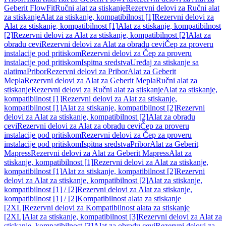
Geberit FlowFit
Ručni alat za stiskanje
Rezervni delovi za Ručni alat
za stiskanje
Alat za stiskanje, kompatibilnost [1]
Rezervni delovi za
Alat za stiskanje, kompatibilnost [1]
Alat za stiskanje, kompatibilnost
[2]
Rezervni delovi za Alat za stiskanje, kompatibilnost [2]
Alat za
obradu cevi
Rezervni delovi za Alat za obradu cevi
Čep za proveru
instalacije pod pritiskom
Rezervni delovi za Čep za proveru
instalacije pod pritiskom
Ispitna sredstva
Uređaj za stiskanje sa
alatima
Pribor
Rezervni delovi za Pribor
Alat za Geberit
Mepla
Rezervni delovi za Alat za Geberit Mepla
Ručni alat za
stiskanje
Rezervni delovi za Ručni alat za stiskanje
Alat za stiskanje,
kompatibilnost [1]
Rezervni delovi za Alat za stiskanje,
kompatibilnost [1]
Alat za stiskanje, kompatibilnost [2]
Rezervni
delovi za Alat za stiskanje, kompatibilnost [2]
Alat za obradu
cevi
Rezervni delovi za Alat za obradu cevi
Čep za proveru
instalacije pod pritiskom
Rezervni delovi za Čep za proveru
instalacije pod pritiskom
Ispitna sredstva
Pribor
Alat za Geberit
Mapress
Rezervni delovi za Alat za Geberit Mapress
Alat za
stiskanje, kompatibilnost [1]
Rezervni delovi za Alat za stiskanje,
kompatibilnost [1]
Alat za stiskanje, kompatibilnost [2]
Rezervni
delovi za Alat za stiskanje, kompatibilnost [2]
Alat za stiskanje,
kompatibilnost [1] / [2]
Rezervni delovi za Alat za stiskanje,
kompatibilnost [1] / [2]
Kompatibilnost alata za stiskanje
[2XL]
Rezervni delovi za Kompatibilnost alata za stiskanje
[2XL]
Alat za stiskanje, kompatibilnost [3]
Rezervni delovi za Alat za
stiskanje, kompatibilnost [3]
Alat za obradu cevi
Rezervni delovi za