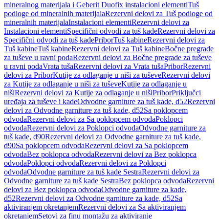
mineralnog materijala i Geberit Duofix instalacioni elementi
Tuš
podloge od mineralnih materijala
Rezervni delovi za Tuš podloge od
mineralnih materijala
Instalacioni elementi
Rezervni delovi za
Instalacioni elementi
Specifični odvodi za tuš kade
Rezervni delovi za
Specifični odvodi za tuš kade
Pribor
Tuš kabine
Rezervni delovi za
Tuš kabine
Tuš kabine
Rezervni delovi za Tuš kabine
Bočne pregrade
za tuševe u ravni poda
Rezervni delovi za Bočne pregrade za tuševe
u ravni poda
Vrata tuša
Rezervni delovi za Vrata tuša
Pribor
Rezervni
delovi za Pribor
Kutije za odlaganje u niši za tuševe
Rezervni delovi
za Kutije za odlaganje u niši za tuševe
Kutije za odlaganje u
niši
Rezervni delovi za Kutije za odlaganje u niši
Pribor
Priključci
uređaja za tuševe i kade
Odvodne garniture za tuš kade, d52
Rezervni
delovi za Odvodne garniture za tuš kade, d52
Sa poklopcem
odvoda
Rezervni delovi za Sa poklopcem odvoda
Poklopci
odvoda
Rezervni delovi za Poklopci odvoda
Odvodne garniture za
tuš kade, d90
Rezervni delovi za Odvodne garniture za tuš kade,
d90
Sa poklopcem odvoda
Rezervni delovi za Sa poklopcem
odvoda
Bez poklopca odvoda
Rezervni delovi za Bez poklopca
odvoda
Poklopci odvoda
Rezervni delovi za Poklopci
odvoda
Odvodne garniture za tuš kade Sestra
Rezervni delovi za
Odvodne garniture za tuš kade Sestra
Bez poklopca odvoda
Rezervni
delovi za Bez poklopca odvoda
Odvodne garniture za kade,
d52
Rezervni delovi za Odvodne garniture za kade, d52
Sa
aktiviranjem okretanjem
Rezervni delovi za Sa aktiviranjem
okretanjem
Setovi za finu montažu za aktiviranje