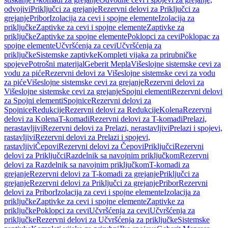
odvojivi
Priključci za grejanje
Rezervni delovi za Priključci za
grejanje
Pribor
Izolacija za cevi i spojne elemente
Izolacija za
priključke
Zaptivke za cevi i spojne elemente
Zaptivke za
priključke
Zaptivke za spojne elemente
Poklopci za cevi
Poklopac za
spojne elemente
Učvršćenja za cevi
Učvršćenja za
priključke
Sistemske zaptivke
Kompleti vijaka za prirubničke
spojeve
Potrošni materijal
Geberit Mepla
Višeslojne sistemske cevi za
vodu za piće
Rezervni delovi za Višeslojne sistemske cevi za vodu
za piće
Višeslojne sistemske cevi za grejanje
Rezervni delovi za
Višeslojne sistemske cevi za grejanje
Spojni elementi
Rezervni delovi
za Spojni elementi
Spojnice
Rezervni delovi za
Spojnice
Redukcije
Rezervni delovi za Redukcije
Kolena
Rezervni
delovi za Kolena
T-komadi
Rezervni delovi za T-komadi
Prelazi,
nerastavljivi
Rezervni delovi za Prelazi, nerastavljivi
Prelazi i spojevi,
rastavljivi
Rezervni delovi za Prelazi i spojevi,
rastavljivi
Čepovi
Rezervni delovi za Čepovi
Priključci
Rezervni
delovi za Priključci
Razdelnik sa navojnim priključkom
Rezervni
delovi za Razdelnik sa navojnim priključkom
T-komadi za
grejanje
Rezervni delovi za T-komadi za grejanje
Priključci za
grejanje
Rezervni delovi za Priključci za grejanje
Pribor
Rezervni
delovi za Pribor
Izolacija za cevi i spojne elemente
Izolacija za
priključke
Zaptivke za cevi i spojne elemente
Zaptivke za
priključke
Poklopci za cevi
Učvršćenja za cevi
Učvršćenja za
priključke
Rezervni delovi za Učvršćenja za priključke
Sistemske