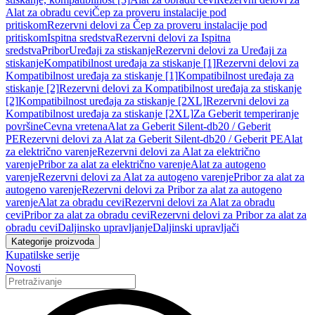
Alat za obradu cevi
Čep za proveru instalacije pod
pritiskom
Rezervni delovi za Čep za proveru instalacije pod
pritiskom
Ispitna sredstva
Rezervni delovi za Ispitna
sredstva
Pribor
Uređaji za stiskanje
Rezervni delovi za Uređaji za
stiskanje
Kompatibilnost uređaja za stiskanje [1]
Rezervni delovi za
Kompatibilnost uređaja za stiskanje [1]
Kompatibilnost uređaja za
stiskanje [2]
Rezervni delovi za Kompatibilnost uređaja za stiskanje
[2]
Kompatibilnost uređaja za stiskanje [2XL]
Rezervni delovi za
Kompatibilnost uređaja za stiskanje [2XL]
Za Geberit temperiranje
površine
Cevna vretena
Alat za Geberit Silent-db20 / Geberit
PE
Rezervni delovi za Alat za Geberit Silent-db20 / Geberit PE
Alat
za električno varenje
Rezervni delovi za Alat za električno
varenje
Pribor za alat za električno varenje
Alat za autogeno
varenje
Rezervni delovi za Alat za autogeno varenje
Pribor za alat za
autogeno varenje
Rezervni delovi za Pribor za alat za autogeno
varenje
Alat za obradu cevi
Rezervni delovi za Alat za obradu
cevi
Pribor za alat za obradu cevi
Rezervni delovi za Pribor za alat za
obradu cevi
Daljinsko upravljanje
Daljinski upravljači
Kategorije proizvoda
Kupatilske serije
Novosti