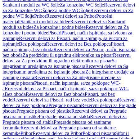
Sanitarni moduli za WC šolje
Za konzolne WC šolje
Rezervni delovi
za Za konzolne WC šolje
Za podne WC šolje
Rezervni delovi za Za
podne WC šolje
Pribor
Rezervni delovi za Pribor
Potrošni
materijali
Sanitarni moduli za bidee
Rezervni delovi za Sanitarni
moduli za bidee
Za konzolne i podne bidee
Rezervni delovi za Za
konzolne i podne bidee
Pisoari
Pisoari, način ispiranja, sa ivicom za
ispiranje
Rezervni delovi za Pisoari, način ispiranja, sa ivicom za
ispiranje
Bez poklopca
Rezervni delovi za Bez poklopca
Pisoari,
način ispiranja, bez oboda
Rezervni delovi za Pisoari, način ispiranja,
bez oboda
Za predzidnu ili ugradnu elektroniku za pisoar
Rezervni
delovi za Za predzidnu ili ugradnu elektroniku za pisoar
Sa
integrisanim uređajima za ispiranje pisoara
Rezervni delovi za Sa
integrisanim uređajima za ispiranje pisoara
Za integrisane uređaje za
ispiranje pisoara
Rezervni delovi za Za integrisane uređaje za
ispiranje pisoara
Pisoari, način ispiranja, sa/za poklopac WC-
a
Rezervni delovi za Pisoari, način ispiranja, sa/za poklopac WC-
a
Bez oboda
Rezervni delovi za Bez oboda
Pisoari, rad bez
vode
Rezervni delovi za Pisoari, rad bez vode
Bez poklopca
Rezervni
delovi za Bez poklopca
Pregrade pisoara
Rezervni delovi za Pregrade
pisoara
Pregrade pisoara od plastike
Rezervni delovi za Pregrade
pisoara od plastike
Pregrade pisoara od stakla
Rezervni delovi za
Pregrade pisoara od stakla
Pregrade pisoara od sanitarne
keramike
Rezervni delovi za Pregrade pisoara od sanitarne
keramike
Pribor
Rezervni delovi za Pribor
Poklopci pisoara
Sifoni i
pribor za sifone
Ispirne cevi, ispirna kolena i prelazi
Rezervni delovi