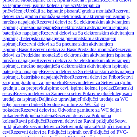
za Ispirne cevi, ispirna kolena i prelazi
Materijali za
pričvršćenje
Uređaji za ispiranje pisoara
Ugradna montaža
Rezervni
delovi za Ugradna montaža
Sa elektronskim aktiviranjem ispiranja,
mrežno napajanje
Rezervni delovi za Sa elektronskim aktiviranjem
ispiranja, mrežno napajanje
Sa elektronskim aktiviranjem ispiranja,
baterijsko napajanje
Rezervni delovi za Sa elektronskim aktiviranjem
ispiranja, baterijsko napajanje
Sa pneumatskim aktiviranjem
ispiranja
Rezervni delovi za Sa pneumatskim aktiviranjem
ispiranja
Basic
Rezervni delovi za Basic
Predzidna montaža
Rezervni
delovi za Predzidna montaža
Sa elektronskim aktiviranjem ispiranja,
mrežno napajanje
Rezervni delovi za Sa elektronskim aktiviranjem
ispiranja, mrežno napajanje
Sa elektronskim aktiviranjem ispiranja,
baterijsko napajanje
Rezervni delovi za Sa elektronskim aktiviranjem
ispiranja, baterijsko napajanje
Pribor
Rezervni delovi za Pribor
Setovi
za grubu gradnju i za prepravku
Rezervni delovi za Setovi za grubu
gradnju i za prepravku
Ispirne cevi, ispirna kolena i prelazi
Zamenski
setovi
Rezervni delovi za Zamenski setovi
Pokrivne ploče
Integrisani
uređaji za ispiranje
Daljinsko upravljanje
Priključci uređaja za WC
šolje, pisoare i bidee
Odvodne garniture za WC šolje i
trokadere
Rezervni delovi za Odvodne garniture za WC šolje i
trokadere
Priključna kolena
Rezervni delovi za Priključna
kolena
Ravni priključci
Rezervni delovi za Ravni priključci
Setovi
priključaka
Rezervni delovi za Setovi priključaka
Priključci ispirnih
cevi
Rezervni delovi za Priključci ispirnih cevi
Priključci od PVC-