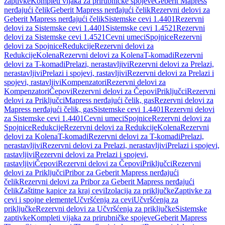
zaptivke
Kompleti vijaka za prirubničke spojeve
Geberit Mapress
nerđajući čelik
Geberit Mapress nerđajući čelik
Rezervni delovi za
Geberit Mapress nerđajući čelik
Sistemske cevi 1.4401
Rezervni
delovi za Sistemske cevi 1.4401
Sistemske cevi 1.4521
Rezervni
delovi za Sistemske cevi 1.4521
Cevni umeci
Spojnice
Rezervni
delovi za Spojnice
Redukcije
Rezervni delovi za
Redukcije
Kolena
Rezervni delovi za Kolena
T-komadi
Rezervni
delovi za T-komadi
Prelazi, nerastavljivi
Rezervni delovi za Prelazi,
nerastavljivi
Prelazi i spojevi, rastavljivi
Rezervni delovi za Prelazi i
spojevi, rastavljivi
Kompenzatori
Rezervni delovi za
Kompenzatori
Čepovi
Rezervni delovi za Čepovi
Priključci
Rezervni
delovi za Priključci
Mapress nerđajući čelik, gas
Rezervni delovi za
Mapress nerđajući čelik, gas
Sistemske cevi 1.4401
Rezervni delovi
za Sistemske cevi 1.4401
Cevni umeci
Spojnice
Rezervni delovi za
Spojnice
Redukcije
Rezervni delovi za Redukcije
Kolena
Rezervni
delovi za Kolena
T-komadi
Rezervni delovi za T-komadi
Prelazi,
nerastavljivi
Rezervni delovi za Prelazi, nerastavljivi
Prelazi i spojevi,
rastavljivi
Rezervni delovi za Prelazi i spojevi,
rastavljivi
Čepovi
Rezervni delovi za Čepovi
Priključci
Rezervni
delovi za Priključci
Pribor za Geberit Mapress nerđajući
čelik
Rezervni delovi za Pribor za Geberit Mapress nerđajući
čelik
Zaštitne kapice za kraj cevi
Izolacija za priključke
Zaptivke za
cevi i spojne elemente
Učvršćenja za cevi
Učvršćenja za
priključke
Rezervni delovi za Učvršćenja za priključke
Sistemske
zaptivke
Kompleti vijaka za prirubničke spojeve
Geberit Mapress