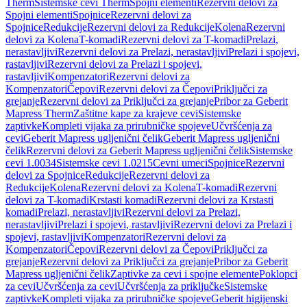
Therm
Sistemske cevi Therm
Spojni elementi
Rezervni delovi za
Spojni elementi
Spojnice
Rezervni delovi za
Spojnice
Redukcije
Rezervni delovi za Redukcije
Kolena
Rezervni
delovi za Kolena
T-komadi
Rezervni delovi za T-komadi
Prelazi,
nerastavljivi
Rezervni delovi za Prelazi, nerastavljivi
Prelazi i spojevi,
rastavljivi
Rezervni delovi za Prelazi i spojevi,
rastavljivi
Kompenzatori
Rezervni delovi za
Kompenzatori
Čepovi
Rezervni delovi za Čepovi
Priključci za
grejanje
Rezervni delovi za Priključci za grejanje
Pribor za Geberit
Mapress Therm
Zaštitne kape za krajeve cevi
Sistemske
zaptivke
Kompleti vijaka za prirubničke spojeve
Učvršćenja za
cevi
Geberit Mapress ugljenični čelik
Geberit Mapress ugljenični
čelik
Rezervni delovi za Geberit Mapress ugljenični čelik
Sistemske
cevi 1.0034
Sistemske cevi 1.0215
Cevni umeci
Spojnice
Rezervni
delovi za Spojnice
Redukcije
Rezervni delovi za
Redukcije
Kolena
Rezervni delovi za Kolena
T-komadi
Rezervni
delovi za T-komadi
Krstasti komadi
Rezervni delovi za Krstasti
komadi
Prelazi, nerastavljivi
Rezervni delovi za Prelazi,
nerastavljivi
Prelazi i spojevi, rastavljivi
Rezervni delovi za Prelazi i
spojevi, rastavljivi
Kompenzatori
Rezervni delovi za
Kompenzatori
Čepovi
Rezervni delovi za Čepovi
Priključci za
grejanje
Rezervni delovi za Priključci za grejanje
Pribor za Geberit
Mapress ugljenični čelik
Zaptivke za cevi i spojne elemente
Poklopci
za cevi
Učvršćenja za cevi
Učvršćenja za priključke
Sistemske
zaptivke
Kompleti vijaka za prirubničke spojeve
Geberit higijenski