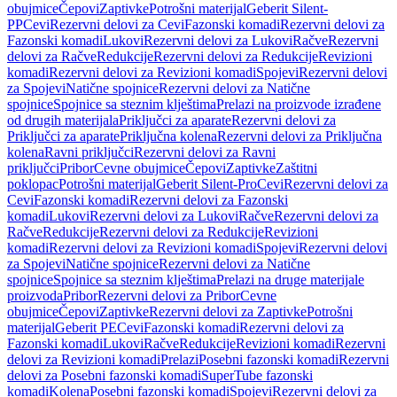
obujmice
Čepovi
Zaptivke
Potrošni materijal
Geberit Silent-
PP
Cevi
Rezervni delovi za Cevi
Fazonski komadi
Rezervni delovi za
Fazonski komadi
Lukovi
Rezervni delovi za Lukovi
Račve
Rezervni
delovi za Račve
Redukcije
Rezervni delovi za Redukcije
Revizioni
komadi
Rezervni delovi za Revizioni komadi
Spojevi
Rezervni delovi
za Spojevi
Natične spojnice
Rezervni delovi za Natične
spojnice
Spojnice sa steznim klještima
Prelazi na proizvode izrađene
od drugih materijala
Priključci za aparate
Rezervni delovi za
Priključci za aparate
Priključna kolena
Rezervni delovi za Priključna
kolena
Ravni priključci
Rezervni delovi za Ravni
priključci
Pribor
Cevne obujmice
Čepovi
Zaptivke
Zaštitni
poklopac
Potrošni materijal
Geberit Silent-Pro
Cevi
Rezervni delovi za
Cevi
Fazonski komadi
Rezervni delovi za Fazonski
komadi
Lukovi
Rezervni delovi za Lukovi
Račve
Rezervni delovi za
Račve
Redukcije
Rezervni delovi za Redukcije
Revizioni
komadi
Rezervni delovi za Revizioni komadi
Spojevi
Rezervni delovi
za Spojevi
Natične spojnice
Rezervni delovi za Natične
spojnice
Spojnice sa steznim klještima
Prelazi na druge materijale
proizvoda
Pribor
Rezervni delovi za Pribor
Cevne
obujmice
Čepovi
Zaptivke
Rezervni delovi za Zaptivke
Potrošni
materijal
Geberit PE
Cevi
Fazonski komadi
Rezervni delovi za
Fazonski komadi
Lukovi
Račve
Redukcije
Revizioni komadi
Rezervni
delovi za Revizioni komadi
Prelazi
Posebni fazonski komadi
Rezervni
delovi za Posebni fazonski komadi
SuperTube fazonski
komadi
Kolena
Posebni fazonski komadi
Spojevi
Rezervni delovi za