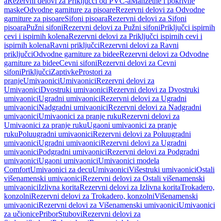
a
Rezervni delovi za Priključci od PVC-a
Manžetne i pokrivne
maske
Odvodne garniture za pisoare
Rezervni delovi za Odvodne
garniture za pisoare
Sifoni pisoara
Rezervni delovi za Sifoni
pisoara
Pužni sifoni
Rezervni delovi za Pužni sifoni
Priključci ispirnih
cevi i ispirnih kolena
Rezervni delovi za Priključci ispirnih cevi i
ispirnih kolena
Ravni priključci
Rezervni delovi za Ravni
priključci
Odvodne garniture za bidee
Rezervni delovi za Odvodne
garniture za bidee
Cevni sifoni
Rezervni delovi za Cevni
sifoni
Priključci
Zaptivke
Prostori za
pranje
Umivaonici
Umivaonici
Rezervni delovi za
Umivaonici
Dvostruki umivaonici
Rezervni delovi za Dvostruki
umivaonici
Ugradni umivaonici
Rezervni delovi za Ugradni
umivaonici
Nadgradni umivaonici
Rezervni delovi za Nadgradni
umivaonici
Umivaonici za pranje ruku
Rezervni delovi za
Umivaonici za pranje ruku
Ugaoni umivaonici za pranje
ruku
Poluugradni umivaonici
Rezervni delovi za Poluugradni
umivaonici
Ugradni umivaonici
Rezervni delovi za Ugradni
umivaonici
Podgradni umivaonici
Rezervni delovi za Podgradni
umivaonici
Ugaoni umivaonici
Umivaonici modela
Comfort
Umivaonici za decu
Umivaonici
Višestruki umivaonici
Ostali
višenamenski umivaonici
Rezervni delovi za Ostali višenamenski
umivaonici
Izlivna korita
Rezervni delovi za Izlivna korita
Trokadero,
konzolni
Rezervni delovi za Trokadero, konzolni
Višenamenski
umivaonici
Rezervni delovi za Višenamenski umivaonici
Umivaonici
za učionice
Pribor
Stubovi
Rezervni delovi za