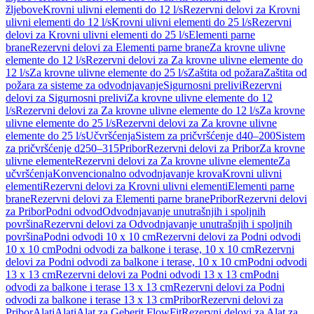
žljebove
Krovni ulivni elementi do 12 l/s
Rezervni delovi za Krovni
ulivni elementi do 12 l/s
Krovni ulivni elementi do 25 l/s
Rezervni
delovi za Krovni ulivni elementi do 25 l/s
Elementi parne
brane
Rezervni delovi za Elementi parne brane
Za krovne ulivne
elemente do 12 l/s
Rezervni delovi za Za krovne ulivne elemente do
12 l/s
Za krovne ulivne elemente do 25 l/s
Zaštita od požara
Zaštita od
požara za sisteme za odvodnjavanje
Sigurnosni prelivi
Rezervni
delovi za Sigurnosni prelivi
Za krovne ulivne elemente do 12
l/s
Rezervni delovi za Za krovne ulivne elemente do 12 l/s
Za krovne
ulivne elemente do 25 l/s
Rezervni delovi za Za krovne ulivne
elemente do 25 l/s
Učvršćenja
Sistem za pričvršćenje d40–200
Sistem
za pričvršćenje d250–315
Pribor
Rezervni delovi za Pribor
Za krovne
ulivne elemente
Rezervni delovi za Za krovne ulivne elemente
Za
učvršćenja
Konvencionalno odvodnjavanje krova
Krovni ulivni
elementi
Rezervni delovi za Krovni ulivni elementi
Elementi parne
brane
Rezervni delovi za Elementi parne brane
Pribor
Rezervni delovi
za Pribor
Podni odvod
Odvodnjavanje unutrašnjih i spoljnih
površina
Rezervni delovi za Odvodnjavanje unutrašnjih i spoljnih
površina
Podni odvodi 10 x 10 cm
Rezervni delovi za Podni odvodi
10 x 10 cm
Podni odvodi za balkone i terase, 10 x 10 cm
Rezervni
delovi za Podni odvodi za balkone i terase, 10 x 10 cm
Podni odvodi
13 x 13 cm
Rezervni delovi za Podni odvodi 13 x 13 cm
Podni
odvodi za balkone i terase 13 x 13 cm
Rezervni delovi za Podni
odvodi za balkone i terase 13 x 13 cm
Pribor
Rezervni delovi za
Pribor
Alati
Alati
Alat za Geberit FlowFit
Rezervni delovi za Alat za