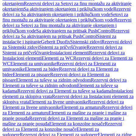
okretanjem
Rezervni delovi za Setovi za finu montažu za aktiviranje
okretanjem
Sa aktiviranjem okretanjem i priključkom vode
Rezervni
delovi za Sa aktiviranjem okretanjem i priključkom vode
Setovi za
finu montažu za aktiviranje okretanjem i priključkom vode
Rezervni
delovi za Setovi za finu montažu za aktiviranje okretanjem i
priključkom vode
Sa aktiviranjem na pritisak PushControl
Rezervni
delovi za Sa aktiviranjem na pritisak PushControl
Sistemi za
instalacije i ispiranje
Geberit Duofix
Sistemski zidovi
Rezervni delovi
za Sistemski zidovi
Sistemi za pričvršćivanje
Rezervni delovi za
Sistemi za pričvršćivanje
Instalacioni elementi
Rezervni delovi za
Instalacioni elementi
Elementi za WC
Rezervni delovi za Elementi za
WC
Elementi za umivaonike
Rezervni delovi za Elementi za
umivaonike
Elementi za bidee
Rezervni delovi za Elementi za
bidee
Elementi za pisoare
Rezervni delovi za Elementi za
pisoare
Elementi za tuševe sa zidnim odvodom
Rezervni delovi za
Elementi za tuševe sa zidnim odvodom
Elementi za tuševe sa
kadama
Rezervni delovi za Elementi za tuševe sa kadama
Instalacioni
elementi za sklopiva vrata
Rezervni delovi za Instalacioni elementi za
sklopiva vrata
Elementi za livene umivaonike
Rezervni delovi za
Elementi za livene umivaonike
Elementi za armaturu
Rezervni delovi
za Elementi za armaturu
Elementi za mašine za pranje i mašine za
pranje posuđa
Rezervni delovi za Elementi za mašine za pranje i
mašine za pranje posuđa
Elementi za konzolne nosače
Rezervni
delovi za Elementi za konzolne nosače
Elementi za
sudopere
Rezervni delovi za Elementi za sudopere
Elementi za zidne