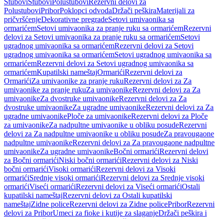
Stubovi
Stubovi
Polustubovi
Rezervni delovi za
Polustubovi
Pribor
Poklopci odvoda
Držači peškira
Materijali za
pričvršćenje
Dekorativne pregrade
Setovi umivaonika sa
ormarićem
Setovi umivaonika za pranje ruku sa ormarićem
Rezervni
delovi za Setovi umivaonika za pranje ruku sa ormarićem
Setovi
ugradnog umivaonika sa ormarićem
Rezervni delovi za Setovi
ugradnog umivaonika sa ormarićem
Setovi ugradnog umivaonika sa
ormarićem
Rezervni delovi za Setovi ugradnog umivaonika sa
ormarićem
Kupatilski nameštaj
Ormarići
Rezervni delovi za
Ormarići
Za umivaonike za pranje ruku
Rezervni delovi za Za
umivaonike za pranje ruku
Za umivaonike
Rezervni delovi za Za
umivaonike
Za dvostruke umivaonike
Rezervni delovi za Za
dvostruke umivaonike
Za ugradne umivaonike
Rezervni delovi za Za
ugradne umivaonike
Ploče za umivaonike
Rezervni delovi za Ploče
za umivaonike
Za nadpultne umivaonike u obliku posude
Rezervni
delovi za Za nadpultne umivaonike u obliku posude
Za pravougaone
nadpultne umivaonike
Rezervni delovi za Za pravougaone nadpultne
umivaonike
Za ugradne umivaonike
Bočni ormarići
Rezervni delovi
za Bočni ormarići
Niski bočni ormarići
Rezervni delovi za Niski
bočni ormarići
Visoki ormarići
Rezervni delovi za Visoki
ormarići
Srednje visoki ormarići
Rezervni delovi za Srednje visoki
ormarići
Viseći ormarići
Rezervni delovi za Viseći ormarići
Ostali
kupatilski nameštaj
Rezervni delovi za Ostali kupatilski
nameštaj
Zidne police
Rezervni delovi za Zidne police
Pribor
Rezervni
delovi za Pribor
Umeci za fioke i kutije za slaganje
Držači peškira i