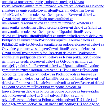
uređaja za prostor za pranje, sudopere, uređaje i izlivna
korita
Odvodne armature za umivaonike
Rezervni delovi za Odvodne
armature za umivaonike
Cevni sifoni
Rezervni delovi za Cevni
sifoni
Cevni sifoni, modeli za uštedu prostora
Rezervni delovi za
Cevni sifoni, modeli za uštedu prostora
Sifoni za
umivaonike
Rezervni delovi za Sifoni za umivaonike
Sifoni za
umivaonike, modeli za uštedu prostora
Rezervni delovi za Sifoni za
umivaonike, modeli za uštedu prostora
Ugradni sifoni
Rezervni
delovi za Ugradni sifoni
Priključci za umivaonike
Rezervni delovi za
Priključci za umivaonike
Poklopci
Priključci
Rezervni delovi za
Priključci
Zaptivke
Odvodne garniture za sudopere
Rezervni delovi za
Odvodne garniture za sudopere
Cevni sifoni
Rezervni delovi za
Cevni sifoni
Dvokomorni sifoni
Rezervni delovi za Dvokomorni
sifoni
Ravni priključci
Rezervni delovi za Ravni priključci
Odvodne
garniture za uređaje
Rezervni delovi za Odvodne garniture za
uređaje
Ugradni sifoni
Rezervni delovi za Ugradni sifoni
Odvodne
garniture za izlivna korita
Izlivni ventili
Tuševi i kade
Tuševi
Podni
odvodi za tuševe
Rezervni delovi za Podni odvodi za tuševe
Tuš
kanali
Rezervni delovi za Tuš kanali
Pribor za tuš kanale
Rezervni
delovi za Pribor za tuš kanale
Podni odvodi za tuševe
Rezervni delovi
za Podni odvodi za tuševe
Pribor za podne odvode za
tuševe
Rezervni delovi za Pribor za podne odvode za tuševe
Zidni
odvodi
Rezervni delovi za Zidni odvodi
Pribor za zidne
odvode
Rezervni delovi za Pribor za zidne odvode
Tuš kade i tuš
podloge
Rezervni delovi za Tuš kade i tuš podloge
Tuš podloge od