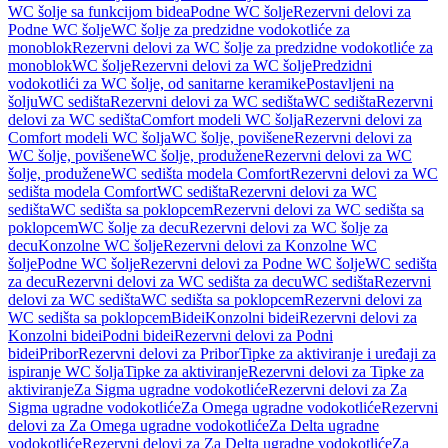
WC šolje sa funkcijom bidea
Podne WC šolje
Rezervni delovi za
Podne WC šolje
WC šolje za predzidne vodokotliće za
monoblok
Rezervni delovi za WC šolje za predzidne vodokotliće za
monoblok
WC šolje
Rezervni delovi za WC šolje
Predzidni
vodokotlići za WC šolje, od sanitarne keramike
Postavljeni na
šolju
WC sedišta
Rezervni delovi za WC sedišta
WC sedišta
Rezervni
delovi za WC sedišta
Comfort modeli WC šolja
Rezervni delovi za
Comfort modeli WC šolja
WC šolje, povišene
Rezervni delovi za
WC šolje, povišene
WC šolje, produžene
Rezervni delovi za WC
šolje, produžene
WC sedišta modela Comfort
Rezervni delovi za WC
sedišta modela Comfort
WC sedišta
Rezervni delovi za WC
sedišta
WC sedišta sa poklopcem
Rezervni delovi za WC sedišta sa
poklopcem
WC šolje za decu
Rezervni delovi za WC šolje za
decu
Konzolne WC šolje
Rezervni delovi za Konzolne WC
šolje
Podne WC šolje
Rezervni delovi za Podne WC šolje
WC sedišta
za decu
Rezervni delovi za WC sedišta za decu
WC sedišta
Rezervni
delovi za WC sedišta
WC sedišta sa poklopcem
Rezervni delovi za
WC sedišta sa poklopcem
Bidei
Konzolni bidei
Rezervni delovi za
Konzolni bidei
Podni bidei
Rezervni delovi za Podni
bidei
Pribor
Rezervni delovi za Pribor
Tipke za aktiviranje i uređaji za
ispiranje WC šolja
Tipke za aktiviranje
Rezervni delovi za Tipke za
aktiviranje
Za Sigma ugradne vodokotliće
Rezervni delovi za Za
Sigma ugradne vodokotliće
Za Omega ugradne vodokotliće
Rezervni
delovi za Za Omega ugradne vodokotliće
Za Delta ugradne
vodokotliće
Rezervni delovi za Za Delta ugradne vodokotliće
Za