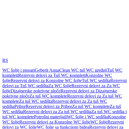
RS
WC šolje i pisoari
Geberit AquaClean WC tuš WC uređaji
Tuš WC
kompleti
Rezervni delovi za Tuš WC kompleti
Konzolne WC
šolje
Rezervni delovi za Konzolne WC šolje
Tuš WC sedišta
Rezervni
delovi za Tuš WC sedišta
Za WC šolje
Rezervni delovi za Za WC
šolje
Dizajnerske pokrivne ploče
Rezervni delovi za Dizajnerske
pokrivne ploče
Za tuš WC komplete
Rezervni delovi za Za tuš WC
komplete
Za tuš WC sedišta
Rezervni delovi za Za tuš WC
sedišta
Pribor
Rezervni delovi za Pribor
Za tuš WC komplete
Za tuš
WC sedišta
Rezervni delovi za Za tuš WC sedišta
Za tuš WC sedišta i
tuš WC komplete
Potrošni materijali
WC šolje i WC sedišta
Konzolne
WC šolje
Rezervni delovi za Konzolne WC šolje
WC šolje
Rezervni
delovi za WC šolje
WC šolje sa funkcijom bidea
Rezervni delovi za