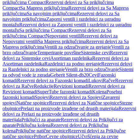
priključcima Compact
Rezervni delovi za Sa priključcima
Compact
Sa Mapress priključcima
Rezervni delovi za Sa Mapress
priključcima
Sa navojnim priključcima
Rezervni delovi za Sa
navojnim priključcima
Zaporni ventili i razdelnici za ugradnu
montažu
Rezervni delovi za Zaporni ventili i razdelnici za ugradnu
montažu
Sa priključcima Compact
Rezervni delovi za Sa
priključcima Compact
Nepovratni ventili
Rezervni delovi za
Nepovratni ventili
Sa Mapress priključcima
Rezervni delovi za Sa
Mapress priključcima
Ventili za odzračivanje za grejanje
Ventili za
brzo odzračivanje
Temperiranje površine
Sistemske cevi
Rezervni
delovi za Sistemske cevi
Asortiman razdelnika
Rezervni delovi za
Asortiman razdelnika
Razdelnici za podno grejanje
Rezervni delovi
za Razdelnici za podno grejanje
Ventili za brzo odzračivanje
Sistemi
za odvod vode iz zgrada
Geberit Silent-db20
Cevi
Fazonski
komadi
Rezervni delovi za Fazonski komadi
Lukovi
Račve
Rezervni
delovi za Račve
Redukcije
Revizioni komadi
Rezervni delovi za
Revizioni komadi
SuperTube fazonski komadi
Kolena
Posebni
fazonski komadi
Spojevi
Rezervni delovi za Spojevi
Zavareni
spojevi
Natične spojnice
Rezervni delovi za Natične spojnice
Stezne
obujmice
Prelazi na proizvode izrađene od drugih materijala
Rezervni
delovi za Prelazi na proizvode izrađene od drugih
materijala
Priključci za aparate
Rezervni delovi za Priključci za
aparate
Priključna kolena
Rezervni delovi za Priključna
kolena
Priključne natične spojnice
Rezervni delovi za Priključne
natične spojnice
Pribor
Cevne obujmice
Učvršćenja za cevne