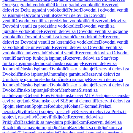
Omega ugradni vodokotlići
Delta ugradni vodokotlići
Rezervni
delovi za Delta ugradni vodokotlići
Pribor
Dovodni i odvodni ventili
za ispiranje
Dovodni ventili
Rezervni delovi za Dovodni
ventili
Dovodni ventili za predzidne vodokotliće
Rezervni delovi za
Dovodni ventili za predzidne vodokotliće
Dovodni ventili za
ugradne vodokotliće
Rezervni delovi za Dovodni ventili za ugradne
vodokotliće
Dovodni ventili za keramičke vodokotliće
Rezervni
delovi za Dovodni ventili za keramičke vodokotliće
Dovodni ventili
za vodokotliće univerzalni
Rezervni delovi za Dovodni ventili za
vodokotliće univerzalni
Odvodni ventili
Rezervni delovi za Odvodni
ventili
Start/stop funkcija ispiranja
Rezervni delovi za Start/stop
funkcija ispiranja
Jednokoličinsko ispiranje
Rezervni delovi za
Jednokoličinsko ispiranje
Dvokoličinsko ispiranje
Rezervni delovi za
Dvokoličinsko ispiranje
Unutrašnje garniture
Rezervni delovi za
Unutrašnje garniture
Jednokoličinsko ispiranje
Rezervni delovi za
Jednokoličinsko ispiranje
Dvokoličinsko ispiranje
Rezervni delovi za
Dvokoličinsko ispiranje
Pribor
Membrane
Sistemi za
snabdevanje
Geberit FlowFit
Sistemske cevi ML
Višeslojne sistemske
cevi za grejanje
Sistemske cevi SL
Spojni elementi
Rezervni delovi za
Spojni elementi
Spojnice
Redukcije
Kolana
T-komadi
Prelazi,
nerastavljivi
Prelazi i spojevi, rastavljivi
Rezervni delovi za Prelazi i
spojevi, rastavljivi
Čepovi
Priključci
Rezervni delovi za
Priključci
Razdelnik sa navojnim priključkom
Rezervni delovi za
Razdelnik sa navojnim priključkom
Razdelnik sa priključkom za
stiskanje
T-komadi za grejanje
Odvodne cevi i spojevi za grejanje,