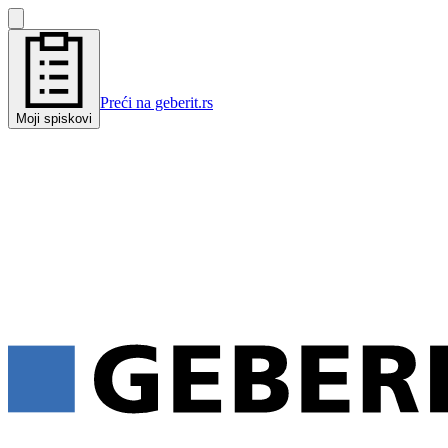
Preći na geberit.rs
Moji spiskovi