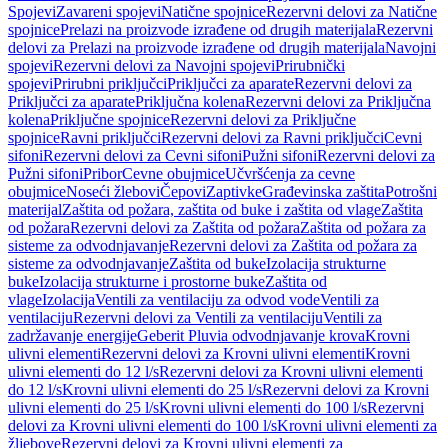
Spojevi
Zavareni spojevi
Natične spojnice
Rezervni delovi za Natične
spojnice
Prelazi na proizvode izrađene od drugih materijala
Rezervni
delovi za Prelazi na proizvode izrađene od drugih materijala
Navojni
spojevi
Rezervni delovi za Navojni spojevi
Prirubnički
spojevi
Prirubni priključci
Priključci za aparate
Rezervni delovi za
Priključci za aparate
Priključna kolena
Rezervni delovi za Priključna
kolena
Priključne spojnice
Rezervni delovi za Priključne
spojnice
Ravni priključci
Rezervni delovi za Ravni priključci
Cevni
sifoni
Rezervni delovi za Cevni sifoni
Pužni sifoni
Rezervni delovi za
Pužni sifoni
Pribor
Cevne obujmice
Učvršćenja za cevne
obujmice
Noseći žlebovi
Čepovi
Zaptivke
Građevinska zaštita
Potrošni
materijal
Zaštita od požara, zaštita od buke i zaštita od vlage
Zaštita
od požara
Rezervni delovi za Zaštita od požara
Zaštita od požara za
sisteme za odvodnjavanje
Rezervni delovi za Zaštita od požara za
sisteme za odvodnjavanje
Zaštita od buke
Izolacija strukturne
buke
Izolacija strukturne i prostorne buke
Zaštita od
vlage
Izolacija
Ventili za ventilaciju za odvod vode
Ventili za
ventilaciju
Rezervni delovi za Ventili za ventilaciju
Ventili za
zadržavanje energije
Geberit Pluvia odvodnjavanje krova
Krovni
ulivni elementi
Rezervni delovi za Krovni ulivni elementi
Krovni
ulivni elementi do 12 l/s
Rezervni delovi za Krovni ulivni elementi
do 12 l/s
Krovni ulivni elementi do 25 l/s
Rezervni delovi za Krovni
ulivni elementi do 25 l/s
Krovni ulivni elementi do 100 l/s
Rezervni
delovi za Krovni ulivni elementi do 100 l/s
Krovni ulivni elementi za
žljebove
Rezervni delovi za Krovni ulivni elementi za