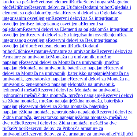
kukice za peškire
Svetlosni elementi
Ručke
Setovi nogara
Magnetne
ploče
Utičnice
Rezervni delovi za Utičnice
Dodatni pribor
Ogledala i
elementi sa ogledalom
Ogledala
Rezervni delovi za Ogledala
Sa
integrisanim osvetljenjem
Rezervni delovi za Sa integrisanim
osvetljenjem
Bez integrisanog osvetljenja
Elementi sa
ogledalom
Rezervni delovi za Elementi sa ogledalom
Sa integrisanim
osvetljenjem
Rezervni delovi za Sa integrisanim osvetljenjem
Bez
integrisanog osvetljenja
Rezervni delovi za Bez integrisanog
osvetljenja
Pribor
Svetlosni elementi
Ručke
Dodatni
pribor
Utičnice
Armature
Armature za umivaonike
Rezervni delovi za
Armature za umivaonike
Montaža na umivaonik, mrežno
napajanje
Rezervni delovi za Montaža na umivaonik, mrežno
napajanje
Montaža na umivaonik, baterijsko napajanje
Rezervni
delovi za Montaža na umivaonik, baterijsko napajanje
Montaža na
umivaonik, generatorsko napajanje
Rezervni delovi za Montaža na
umivaonik, generatorsko napajanje
Montaža na umivaonik,
jednoručni mešači
Rezervni delovi za Montaža na umivaonik,
jednoručni mešači
Zidna montaža, mrežno napajanje
Rezervni delovi
za Zidna montaža, mrežno napajanje
Zidna montaža, baterijsko
napajanje
Rezervni delovi za Zidna montaža, baterijsko
napajanje
Zidna montaža, generatorsko napajanje
Rezervni delovi za
Zidna montaža, generatorsko napajanje
Zidna montaža, mešači sa
dve ručke
Rezervni delovi za Zidna montaža, mešači sa dve
ručke
Pribor
Rezervni delovi za Pribor
Za armature za
umivaonike
Rezervni delovi za Za armature za umivaonike
Priključci