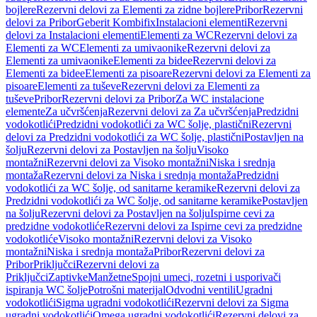
bojlere
Rezervni delovi za Elementi za zidne bojlere
Pribor
Rezervni
delovi za Pribor
Geberit Kombifix
Instalacioni elementi
Rezervni
delovi za Instalacioni elementi
Elementi za WC
Rezervni delovi za
Elementi za WC
Elementi za umivaonike
Rezervni delovi za
Elementi za umivaonike
Elementi za bidee
Rezervni delovi za
Elementi za bidee
Elementi za pisoare
Rezervni delovi za Elementi za
pisoare
Elementi za tuševe
Rezervni delovi za Elementi za
tuševe
Pribor
Rezervni delovi za Pribor
Za WC instalacione
elemente
Za učvršćenja
Rezervni delovi za Za učvršćenja
Predzidni
vodokotlići
Predzidni vodokotlići za WC šolje, plastični
Rezervni
delovi za Predzidni vodokotlići za WC šolje, plastični
Postavljen na
šolju
Rezervni delovi za Postavljen na šolju
Visoko
montažni
Rezervni delovi za Visoko montažni
Niska i srednja
montaža
Rezervni delovi za Niska i srednja montaža
Predzidni
vodokotlići za WC šolje, od sanitarne keramike
Rezervni delovi za
Predzidni vodokotlići za WC šolje, od sanitarne keramike
Postavljen
na šolju
Rezervni delovi za Postavljen na šolju
Ispirne cevi za
predzidne vodokotliće
Rezervni delovi za Ispirne cevi za predzidne
vodokotliće
Visoko montažni
Rezervni delovi za Visoko
montažni
Niska i srednja montaža
Pribor
Rezervni delovi za
Pribor
Priključci
Rezervni delovi za
Priključci
Zaptivke
Manžetne
Spojni umeci, rozetni i usporivači
ispiranja WC šolje
Potrošni materijal
Odvodni ventili
Ugradni
vodokotlići
Sigma ugradni vodokotlići
Rezervni delovi za Sigma
ugradni vodokotlići
Omega ugradni vodokotlići
Rezervni delovi za