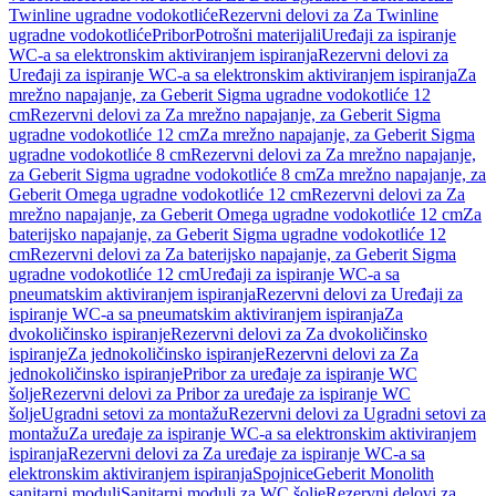
Twinline ugradne vodokotliće
Rezervni delovi za Za Twinline
ugradne vodokotliće
Pribor
Potrošni materijali
Uređaji za ispiranje
WC-a sa elektronskim aktiviranjem ispiranja
Rezervni delovi za
Uređaji za ispiranje WC-a sa elektronskim aktiviranjem ispiranja
Za
mrežno napajanje, za Geberit Sigma ugradne vodokotliće 12
cm
Rezervni delovi za Za mrežno napajanje, za Geberit Sigma
ugradne vodokotliće 12 cm
Za mrežno napajanje, za Geberit Sigma
ugradne vodokotliće 8 cm
Rezervni delovi za Za mrežno napajanje,
za Geberit Sigma ugradne vodokotliće 8 cm
Za mrežno napajanje, za
Geberit Omega ugradne vodokotliće 12 cm
Rezervni delovi za Za
mrežno napajanje, za Geberit Omega ugradne vodokotliće 12 cm
Za
baterijsko napajanje, za Geberit Sigma ugradne vodokotliće 12
cm
Rezervni delovi za Za baterijsko napajanje, za Geberit Sigma
ugradne vodokotliće 12 cm
Uređaji za ispiranje WC-a sa
pneumatskim aktiviranjem ispiranja
Rezervni delovi za Uređaji za
ispiranje WC-a sa pneumatskim aktiviranjem ispiranja
Za
dvokoličinsko ispiranje
Rezervni delovi za Za dvokoličinsko
ispiranje
Za jednokoličinsko ispiranje
Rezervni delovi za Za
jednokoličinsko ispiranje
Pribor za uređaje za ispiranje WC
šolje
Rezervni delovi za Pribor za uređaje za ispiranje WC
šolje
Ugradni setovi za montažu
Rezervni delovi za Ugradni setovi za
montažu
Za uređaje za ispiranje WC-a sa elektronskim aktiviranjem
ispiranja
Rezervni delovi za Za uređaje za ispiranje WC-a sa
elektronskim aktiviranjem ispiranja
Spojnice
Geberit Monolith
sanitarni moduli
Sanitarni moduli za WC šolje
Rezervni delovi za