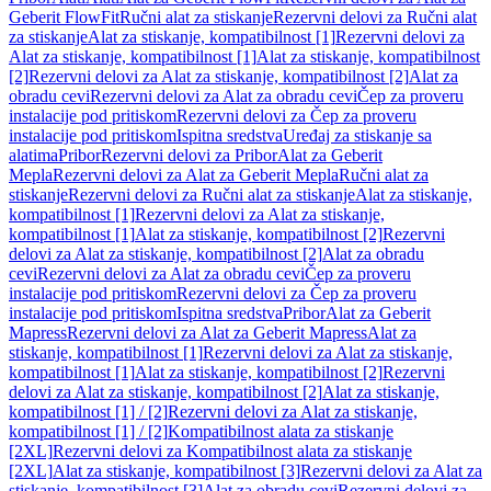
Geberit FlowFit
Ručni alat za stiskanje
Rezervni delovi za Ručni alat
za stiskanje
Alat za stiskanje, kompatibilnost [1]
Rezervni delovi za
Alat za stiskanje, kompatibilnost [1]
Alat za stiskanje, kompatibilnost
[2]
Rezervni delovi za Alat za stiskanje, kompatibilnost [2]
Alat za
obradu cevi
Rezervni delovi za Alat za obradu cevi
Čep za proveru
instalacije pod pritiskom
Rezervni delovi za Čep za proveru
instalacije pod pritiskom
Ispitna sredstva
Uređaj za stiskanje sa
alatima
Pribor
Rezervni delovi za Pribor
Alat za Geberit
Mepla
Rezervni delovi za Alat za Geberit Mepla
Ručni alat za
stiskanje
Rezervni delovi za Ručni alat za stiskanje
Alat za stiskanje,
kompatibilnost [1]
Rezervni delovi za Alat za stiskanje,
kompatibilnost [1]
Alat za stiskanje, kompatibilnost [2]
Rezervni
delovi za Alat za stiskanje, kompatibilnost [2]
Alat za obradu
cevi
Rezervni delovi za Alat za obradu cevi
Čep za proveru
instalacije pod pritiskom
Rezervni delovi za Čep za proveru
instalacije pod pritiskom
Ispitna sredstva
Pribor
Alat za Geberit
Mapress
Rezervni delovi za Alat za Geberit Mapress
Alat za
stiskanje, kompatibilnost [1]
Rezervni delovi za Alat za stiskanje,
kompatibilnost [1]
Alat za stiskanje, kompatibilnost [2]
Rezervni
delovi za Alat za stiskanje, kompatibilnost [2]
Alat za stiskanje,
kompatibilnost [1] / [2]
Rezervni delovi za Alat za stiskanje,
kompatibilnost [1] / [2]
Kompatibilnost alata za stiskanje
[2XL]
Rezervni delovi za Kompatibilnost alata za stiskanje
[2XL]
Alat za stiskanje, kompatibilnost [3]
Rezervni delovi za Alat za
stiskanje, kompatibilnost [3]
Alat za obradu cevi
Rezervni delovi za