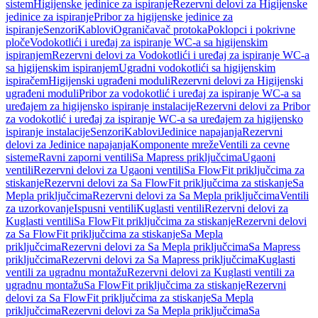
sistem
Higijenske jedinice za ispiranje
Rezervni delovi za Higijenske
jedinice za ispiranje
Pribor za higijenske jedinice za
ispiranje
Senzori
Kablovi
Ograničavač protoka
Poklopci i pokrivne
ploče
Vodokotlići i uređaj za ispiranje WC-a sa higijenskim
ispiranjem
Rezervni delovi za Vodokotlići i uređaj za ispiranje WC-a
sa higijenskim ispiranjem
Ugradni vodokotlići sa higijenskim
ispiračem
Higijenski ugrađeni moduli
Rezervni delovi za Higijenski
ugrađeni moduli
Pribor za vodokotlić i uređaj za ispiranje WC-a sa
uređajem za higijensko ispiranje instalacije
Rezervni delovi za Pribor
za vodokotlić i uređaj za ispiranje WC-a sa uređajem za higijensko
ispiranje instalacije
Senzori
Kablovi
Jedinice napajanja
Rezervni
delovi za Jedinice napajanja
Komponente mreže
Ventili za cevne
sisteme
Ravni zaporni ventili
Sa Mapress priključcima
Ugaoni
ventili
Rezervni delovi za Ugaoni ventili
Sa FlowFit priključcima za
stiskanje
Rezervni delovi za Sa FlowFit priključcima za stiskanje
Sa
Mepla priključcima
Rezervni delovi za Sa Mepla priključcima
Ventili
za uzorkovanje
Ispusni ventili
Kuglasti ventili
Rezervni delovi za
Kuglasti ventili
Sa FlowFit priključcima za stiskanje
Rezervni delovi
za Sa FlowFit priključcima za stiskanje
Sa Mepla
priključcima
Rezervni delovi za Sa Mepla priključcima
Sa Mapress
priključcima
Rezervni delovi za Sa Mapress priključcima
Kuglasti
ventili za ugradnu montažu
Rezervni delovi za Kuglasti ventili za
ugradnu montažu
Sa FlowFit priključcima za stiskanje
Rezervni
delovi za Sa FlowFit priključcima za stiskanje
Sa Mepla
priključcima
Rezervni delovi za Sa Mepla priključcima
Sa