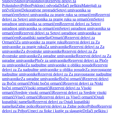
Stubovi
Stubovi
Polustubovi
Rezervni delovi za
Polustubovi
Pribor
Poklopci odvoda
Držači peškira
Materijali za
pričvršćenje
Dekorativne pregrade
Setovi umivaonika sa
ormarićem
Setovi umivaonika za pranje ruku sa ormarićem
Rezervni
delovi za Setovi umivaonika za pranje ruku sa ormarićem
Setovi
ugradnog umivaonika sa ormarićem
Rezervni delovi za Setovi
ugradnog umivaonika sa ormarićem
Setovi ugradnog umivaonika sa
ormarićem
Rezervni delovi za Setovi ugradnog umivaonika sa
ormarićem
Kupatilski nameštaj
Ormarići
Rezervni delovi za
Ormarići
Za umivaonike za pranje ruku
Rezervni delovi za Za
umivaonike za pranje ruku
Za umivaonike
Rezervni delovi za Za
umivaonike
Za dvostruke umivaonike
Rezervni delovi za Za
dvostruke umivaonike
Za ugradne umivaonike
Rezervni delovi za Za
ugradne umivaonike
Ploče za umivaonike
Rezervni delovi za Ploče
za umivaonike
Za nadpultne umivaonike u obliku posude
Rezervni
delovi za Za nadpultne umivaonike u obliku posude
Za pravougaone
nadpultne umivaonike
Rezervni delovi za Za pravougaone nadpultne
umivaonike
Za ugradne umivaonike
Bočni ormarići
Rezervni delovi
za Bočni ormarići
Niski bočni ormarići
Rezervni delovi za Niski
bočni ormarići
Visoki ormarići
Rezervni delovi za Visoki
ormarići
Srednje visoki ormarići
Rezervni delovi za Srednje visoki
ormarići
Viseći ormarići
Rezervni delovi za Viseći ormarići
Ostali
kupatilski nameštaj
Rezervni delovi za Ostali kupatilski
nameštaj
Zidne police
Rezervni delovi za Zidne police
Pribor
Rezervni
delovi za Pribor
Umeci za fioke i kutije za slaganje
Držači peškira i