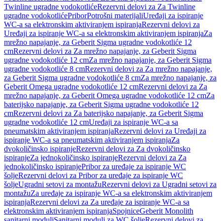
Twinline ugradne vodokotliće
Rezervni delovi za Za Twinline
ugradne vodokotliće
Pribor
Potrošni materijali
Uređaji za ispiranje
WC-a sa elektronskim aktiviranjem ispiranja
Rezervni delovi za
Uređaji za ispiranje WC-a sa elektronskim aktiviranjem ispiranja
Za
mrežno napajanje, za Geberit Sigma ugradne vodokotliće 12
cm
Rezervni delovi za Za mrežno napajanje, za Geberit Sigma
ugradne vodokotliće 12 cm
Za mrežno napajanje, za Geberit Sigma
ugradne vodokotliće 8 cm
Rezervni delovi za Za mrežno napajanje,
za Geberit Sigma ugradne vodokotliće 8 cm
Za mrežno napajanje, za
Geberit Omega ugradne vodokotliće 12 cm
Rezervni delovi za Za
mrežno napajanje, za Geberit Omega ugradne vodokotliće 12 cm
Za
baterijsko napajanje, za Geberit Sigma ugradne vodokotliće 12
cm
Rezervni delovi za Za baterijsko napajanje, za Geberit Sigma
ugradne vodokotliće 12 cm
Uređaji za ispiranje WC-a sa
pneumatskim aktiviranjem ispiranja
Rezervni delovi za Uređaji za
ispiranje WC-a sa pneumatskim aktiviranjem ispiranja
Za
dvokoličinsko ispiranje
Rezervni delovi za Za dvokoličinsko
ispiranje
Za jednokoličinsko ispiranje
Rezervni delovi za Za
jednokoličinsko ispiranje
Pribor za uređaje za ispiranje WC
šolje
Rezervni delovi za Pribor za uređaje za ispiranje WC
šolje
Ugradni setovi za montažu
Rezervni delovi za Ugradni setovi za
montažu
Za uređaje za ispiranje WC-a sa elektronskim aktiviranjem
ispiranja
Rezervni delovi za Za uređaje za ispiranje WC-a sa
elektronskim aktiviranjem ispiranja
Spojnice
Geberit Monolith
sanitarni moduli
Sanitarni moduli za WC šolje
Rezervni delovi za