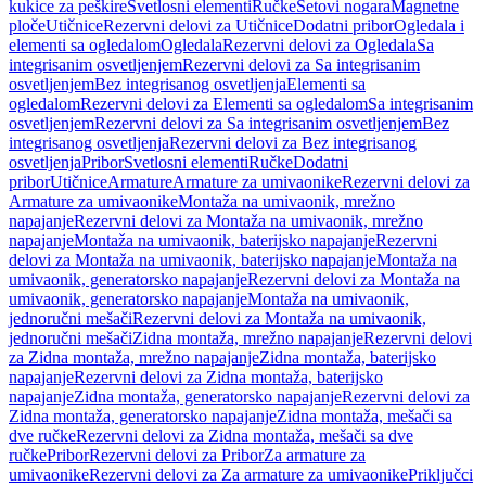
kukice za peškire
Svetlosni elementi
Ručke
Setovi nogara
Magnetne
ploče
Utičnice
Rezervni delovi za Utičnice
Dodatni pribor
Ogledala i
elementi sa ogledalom
Ogledala
Rezervni delovi za Ogledala
Sa
integrisanim osvetljenjem
Rezervni delovi za Sa integrisanim
osvetljenjem
Bez integrisanog osvetljenja
Elementi sa
ogledalom
Rezervni delovi za Elementi sa ogledalom
Sa integrisanim
osvetljenjem
Rezervni delovi za Sa integrisanim osvetljenjem
Bez
integrisanog osvetljenja
Rezervni delovi za Bez integrisanog
osvetljenja
Pribor
Svetlosni elementi
Ručke
Dodatni
pribor
Utičnice
Armature
Armature za umivaonike
Rezervni delovi za
Armature za umivaonike
Montaža na umivaonik, mrežno
napajanje
Rezervni delovi za Montaža na umivaonik, mrežno
napajanje
Montaža na umivaonik, baterijsko napajanje
Rezervni
delovi za Montaža na umivaonik, baterijsko napajanje
Montaža na
umivaonik, generatorsko napajanje
Rezervni delovi za Montaža na
umivaonik, generatorsko napajanje
Montaža na umivaonik,
jednoručni mešači
Rezervni delovi za Montaža na umivaonik,
jednoručni mešači
Zidna montaža, mrežno napajanje
Rezervni delovi
za Zidna montaža, mrežno napajanje
Zidna montaža, baterijsko
napajanje
Rezervni delovi za Zidna montaža, baterijsko
napajanje
Zidna montaža, generatorsko napajanje
Rezervni delovi za
Zidna montaža, generatorsko napajanje
Zidna montaža, mešači sa
dve ručke
Rezervni delovi za Zidna montaža, mešači sa dve
ručke
Pribor
Rezervni delovi za Pribor
Za armature za
umivaonike
Rezervni delovi za Za armature za umivaonike
Priključci