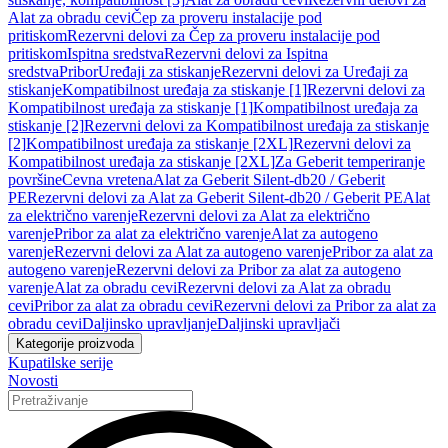
Alat za obradu cevi
Čep za proveru instalacije pod
pritiskom
Rezervni delovi za Čep za proveru instalacije pod
pritiskom
Ispitna sredstva
Rezervni delovi za Ispitna
sredstva
Pribor
Uređaji za stiskanje
Rezervni delovi za Uređaji za
stiskanje
Kompatibilnost uređaja za stiskanje [1]
Rezervni delovi za
Kompatibilnost uređaja za stiskanje [1]
Kompatibilnost uređaja za
stiskanje [2]
Rezervni delovi za Kompatibilnost uređaja za stiskanje
[2]
Kompatibilnost uređaja za stiskanje [2XL]
Rezervni delovi za
Kompatibilnost uređaja za stiskanje [2XL]
Za Geberit temperiranje
površine
Cevna vretena
Alat za Geberit Silent-db20 / Geberit
PE
Rezervni delovi za Alat za Geberit Silent-db20 / Geberit PE
Alat
za električno varenje
Rezervni delovi za Alat za električno
varenje
Pribor za alat za električno varenje
Alat za autogeno
varenje
Rezervni delovi za Alat za autogeno varenje
Pribor za alat za
autogeno varenje
Rezervni delovi za Pribor za alat za autogeno
varenje
Alat za obradu cevi
Rezervni delovi za Alat za obradu
cevi
Pribor za alat za obradu cevi
Rezervni delovi za Pribor za alat za
obradu cevi
Daljinsko upravljanje
Daljinski upravljači
Kategorije proizvoda
Kupatilske serije
Novosti