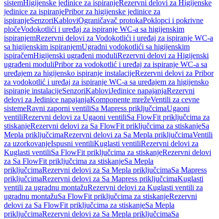
sistem
Higijenske jedinice za ispiranje
Rezervni delovi za Higijenske
jedinice za ispiranje
Pribor za higijenske jedinice za
ispiranje
Senzori
Kablovi
Ograničavač protoka
Poklopci i pokrivne
ploče
Vodokotlići i uređaj za ispiranje WC-a sa higijenskim
ispiranjem
Rezervni delovi za Vodokotlići i uređaj za ispiranje WC-a
sa higijenskim ispiranjem
Ugradni vodokotlići sa higijenskim
ispiračem
Higijenski ugrađeni moduli
Rezervni delovi za Higijenski
ugrađeni moduli
Pribor za vodokotlić i uređaj za ispiranje WC-a sa
uređajem za higijensko ispiranje instalacije
Rezervni delovi za Pribor
za vodokotlić i uređaj za ispiranje WC-a sa uređajem za higijensko
ispiranje instalacije
Senzori
Kablovi
Jedinice napajanja
Rezervni
delovi za Jedinice napajanja
Komponente mreže
Ventili za cevne
sisteme
Ravni zaporni ventili
Sa Mapress priključcima
Ugaoni
ventili
Rezervni delovi za Ugaoni ventili
Sa FlowFit priključcima za
stiskanje
Rezervni delovi za Sa FlowFit priključcima za stiskanje
Sa
Mepla priključcima
Rezervni delovi za Sa Mepla priključcima
Ventili
za uzorkovanje
Ispusni ventili
Kuglasti ventili
Rezervni delovi za
Kuglasti ventili
Sa FlowFit priključcima za stiskanje
Rezervni delovi
za Sa FlowFit priključcima za stiskanje
Sa Mepla
priključcima
Rezervni delovi za Sa Mepla priključcima
Sa Mapress
priključcima
Rezervni delovi za Sa Mapress priključcima
Kuglasti
ventili za ugradnu montažu
Rezervni delovi za Kuglasti ventili za
ugradnu montažu
Sa FlowFit priključcima za stiskanje
Rezervni
delovi za Sa FlowFit priključcima za stiskanje
Sa Mepla
priključcima
Rezervni delovi za Sa Mepla priključcima
Sa