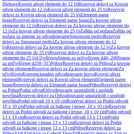
žljebove
Krovni ulivni elementi do 12 l/s
Rezervni delovi za Krovni
ulivni elementi do 12 l/s
Krovni ulivni elementi do 25 l/s
Rezervni
delovi za Krovni ulivni elementi do 25 l/s
Elementi parne
brane
Rezervni delovi za Elementi parne brane
Za krovne ulivne
elemente do 12 l/s
Rezervni delovi za Za krovne ulivne elemente do
12 l/s
Za krovne ulivne elemente do 25 l/s
Zaštita od požara
Zaštita od
požara za sisteme za odvodnjavanje
Sigurnosni prelivi
Rezervni
delovi za Sigurnosni prelivi
Za krovne ulivne elemente do 12
l/s
Rezervni delovi za Za krovne ulivne elemente do 12 l/s
Za krovne
ulivne elemente do 25 l/s
Rezervni delovi za Za krovne ulivne
elemente do 25 l/s
Učvršćenja
Sistem za pričvršćenje d40–200
Sistem
za pričvršćenje d250–315
Pribor
Rezervni delovi za Pribor
Za krovne
ulivne elemente
Rezervni delovi za Za krovne ulivne elemente
Za
učvršćenja
Konvencionalno odvodnjavanje krova
Krovni ulivni
elementi
Rezervni delovi za Krovni ulivni elementi
Elementi parne
brane
Rezervni delovi za Elementi parne brane
Pribor
Rezervni delovi
za Pribor
Podni odvod
Odvodnjavanje unutrašnjih i spoljnih
površina
Rezervni delovi za Odvodnjavanje unutrašnjih i spoljnih
površina
Podni odvodi 10 x 10 cm
Rezervni delovi za Podni odvodi
10 x 10 cm
Podni odvodi za balkone i terase, 10 x 10 cm
Rezervni
delovi za Podni odvodi za balkone i terase, 10 x 10 cm
Podni odvodi
13 x 13 cm
Rezervni delovi za Podni odvodi 13 x 13 cm
Podni
odvodi za balkone i terase 13 x 13 cm
Rezervni delovi za Podni
odvodi za balkone i terase 13 x 13 cm
Pribor
Rezervni delovi za
Pribor
Alati
Alati
Alat za Geberit FlowFit
Rezervni delovi za Alat za