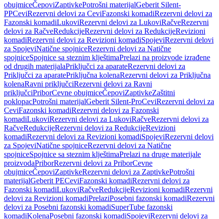
obujmice
Čepovi
Zaptivke
Potrošni materijal
Geberit Silent-
PP
Cevi
Rezervni delovi za Cevi
Fazonski komadi
Rezervni delovi za
Fazonski komadi
Lukovi
Rezervni delovi za Lukovi
Račve
Rezervni
delovi za Račve
Redukcije
Rezervni delovi za Redukcije
Revizioni
komadi
Rezervni delovi za Revizioni komadi
Spojevi
Rezervni delovi
za Spojevi
Natične spojnice
Rezervni delovi za Natične
spojnice
Spojnice sa steznim klještima
Prelazi na proizvode izrađene
od drugih materijala
Priključci za aparate
Rezervni delovi za
Priključci za aparate
Priključna kolena
Rezervni delovi za Priključna
kolena
Ravni priključci
Rezervni delovi za Ravni
priključci
Pribor
Cevne obujmice
Čepovi
Zaptivke
Zaštitni
poklopac
Potrošni materijal
Geberit Silent-Pro
Cevi
Rezervni delovi za
Cevi
Fazonski komadi
Rezervni delovi za Fazonski
komadi
Lukovi
Rezervni delovi za Lukovi
Račve
Rezervni delovi za
Račve
Redukcije
Rezervni delovi za Redukcije
Revizioni
komadi
Rezervni delovi za Revizioni komadi
Spojevi
Rezervni delovi
za Spojevi
Natične spojnice
Rezervni delovi za Natične
spojnice
Spojnice sa steznim klještima
Prelazi na druge materijale
proizvoda
Pribor
Rezervni delovi za Pribor
Cevne
obujmice
Čepovi
Zaptivke
Rezervni delovi za Zaptivke
Potrošni
materijal
Geberit PE
Cevi
Fazonski komadi
Rezervni delovi za
Fazonski komadi
Lukovi
Račve
Redukcije
Revizioni komadi
Rezervni
delovi za Revizioni komadi
Prelazi
Posebni fazonski komadi
Rezervni
delovi za Posebni fazonski komadi
SuperTube fazonski
komadi
Kolena
Posebni fazonski komadi
Spojevi
Rezervni delovi za