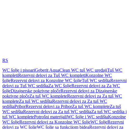
RS
WC šolje i pisoari
Geberit AquaClean WC tuš WC uređaji
Tuš WC
kompleti
Rezervni delovi za Tuš WC kompleti
Konzolne WC
šolje
Rezervni delovi za Konzolne WC šolje
Tuš WC sedišta
Rezervni
delovi za Tuš WC sedišta
Za WC šolje
Rezervni delovi za Za WC
šolje
Dizajnerske pokrivne ploče
Rezervni delovi za Dizajnerske
pokrivne ploče
Za tuš WC komplete
Rezervni delovi za Za tuš WC
komplete
Za tuš WC sedišta
Rezervni delovi za Za tuš WC
sedišta
Pribor
Rezervni delovi za Pribor
Za tuš WC komplete
Za tuš
WC sedišta
Rezervni delovi za Za tuš WC sedišta
Za tuš WC sedišta i
tuš WC komplete
Potrošni materijali
WC šolje i WC sedišta
Konzolne
WC šolje
Rezervni delovi za Konzolne WC šolje
WC šolje
Rezervni
delovi za WC šolje
WC šolje sa funkcijom bidea
Rezervni delovi za