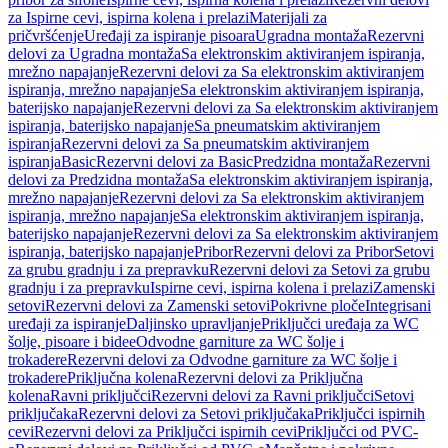
za Ispirne cevi, ispirna kolena i prelazi
Materijali za
pričvršćenje
Uređaji za ispiranje pisoara
Ugradna montaža
Rezervni
delovi za Ugradna montaža
Sa elektronskim aktiviranjem ispiranja,
mrežno napajanje
Rezervni delovi za Sa elektronskim aktiviranjem
ispiranja, mrežno napajanje
Sa elektronskim aktiviranjem ispiranja,
baterijsko napajanje
Rezervni delovi za Sa elektronskim aktiviranjem
ispiranja, baterijsko napajanje
Sa pneumatskim aktiviranjem
ispiranja
Rezervni delovi za Sa pneumatskim aktiviranjem
ispiranja
Basic
Rezervni delovi za Basic
Predzidna montaža
Rezervni
delovi za Predzidna montaža
Sa elektronskim aktiviranjem ispiranja,
mrežno napajanje
Rezervni delovi za Sa elektronskim aktiviranjem
ispiranja, mrežno napajanje
Sa elektronskim aktiviranjem ispiranja,
baterijsko napajanje
Rezervni delovi za Sa elektronskim aktiviranjem
ispiranja, baterijsko napajanje
Pribor
Rezervni delovi za Pribor
Setovi
za grubu gradnju i za prepravku
Rezervni delovi za Setovi za grubu
gradnju i za prepravku
Ispirne cevi, ispirna kolena i prelazi
Zamenski
setovi
Rezervni delovi za Zamenski setovi
Pokrivne ploče
Integrisani
uređaji za ispiranje
Daljinsko upravljanje
Priključci uređaja za WC
šolje, pisoare i bidee
Odvodne garniture za WC šolje i
trokadere
Rezervni delovi za Odvodne garniture za WC šolje i
trokadere
Priključna kolena
Rezervni delovi za Priključna
kolena
Ravni priključci
Rezervni delovi za Ravni priključci
Setovi
priključaka
Rezervni delovi za Setovi priključaka
Priključci ispirnih
cevi
Rezervni delovi za Priključci ispirnih cevi
Priključci od PVC-