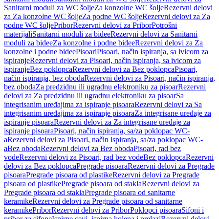
Sanitarni moduli za WC šolje
Za konzolne WC šolje
Rezervni delovi
za Za konzolne WC šolje
Za podne WC šolje
Rezervni delovi za Za
podne WC šolje
Pribor
Rezervni delovi za Pribor
Potrošni
materijali
Sanitarni moduli za bidee
Rezervni delovi za Sanitarni
moduli za bidee
Za konzolne i podne bidee
Rezervni delovi za Za
konzolne i podne bidee
Pisoari
Pisoari, način ispiranja, sa ivicom za
ispiranje
Rezervni delovi za Pisoari, način ispiranja, sa ivicom za
ispiranje
Bez poklopca
Rezervni delovi za Bez poklopca
Pisoari,
način ispiranja, bez oboda
Rezervni delovi za Pisoari, način ispiranja,
bez oboda
Za predzidnu ili ugradnu elektroniku za pisoar
Rezervni
delovi za Za predzidnu ili ugradnu elektroniku za pisoar
Sa
integrisanim uređajima za ispiranje pisoara
Rezervni delovi za Sa
integrisanim uređajima za ispiranje pisoara
Za integrisane uređaje za
ispiranje pisoara
Rezervni delovi za Za integrisane uređaje za
ispiranje pisoara
Pisoari, način ispiranja, sa/za poklopac WC-
a
Rezervni delovi za Pisoari, način ispiranja, sa/za poklopac WC-
a
Bez oboda
Rezervni delovi za Bez oboda
Pisoari, rad bez
vode
Rezervni delovi za Pisoari, rad bez vode
Bez poklopca
Rezervni
delovi za Bez poklopca
Pregrade pisoara
Rezervni delovi za Pregrade
pisoara
Pregrade pisoara od plastike
Rezervni delovi za Pregrade
pisoara od plastike
Pregrade pisoara od stakla
Rezervni delovi za
Pregrade pisoara od stakla
Pregrade pisoara od sanitarne
keramike
Rezervni delovi za Pregrade pisoara od sanitarne
keramike
Pribor
Rezervni delovi za Pribor
Poklopci pisoara
Sifoni i
pribor za sifone
Ispirne cevi, ispirna kolena i prelazi
Rezervni delovi