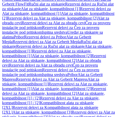
Geberit FlowFit
Ručni alat za stiskanje
Rezervni delovi za Ručni alat
za stiskanje
Alat za stiskanje, kompatibilnost [1]
Rezervni delovi za
Alat za stiskanje, kompatibilnost [1]
Alat za stiskanje, kompatibilnost
[2]
Rezervni delovi za Alat za stiskanje, kompatibilnost [2]
Alat za
obradu cevi
Rezervni delovi za Alat za obradu cevi
Čep za proveru
instalacije pod pritiskom
Rezervni delovi za Čep za proveru
instalacije pod pritiskom
Ispitna sredstva
Uređaj za stiskanje sa
alatima
Pribor
Rezervni delovi za Pribor
Alat za Geberit
Mepla
Rezervni delovi za Alat za Geberit Mepla
Ručni alat za
stiskanje
Rezervni delovi za Ručni alat za stiskanje
Alat za stiskanje,
kompatibilnost [1]
Rezervni delovi za Alat za stiskanje,
kompatibilnost [1]
Alat za stiskanje, kompatibilnost [2]
Rezervni
delovi za Alat za stiskanje, kompatibilnost [2]
Alat za obradu
cevi
Rezervni delovi za Alat za obradu cevi
Čep za proveru
instalacije pod pritiskom
Rezervni delovi za Čep za proveru
instalacije pod pritiskom
Ispitna sredstva
Pribor
Alat za Geberit
Mapress
Rezervni delovi za Alat za Geberit Mapress
Alat za
stiskanje, kompatibilnost [1]
Rezervni delovi za Alat za stiskanje,
kompatibilnost [1]
Alat za stiskanje, kompatibilnost [2]
Rezervni
delovi za Alat za stiskanje, kompatibilnost [2]
Alat za stiskanje,
kompatibilnost [1] / [2]
Rezervni delovi za Alat za stiskanje,
kompatibilnost [1] / [2]
Kompatibilnost alata za stiskanje
[2XL]
Rezervni delovi za Kompatibilnost alata za stiskanje
[2XL]
Alat za stiskanje, kompatibilnost [3]
Rezervni delovi za Alat za
stiskanje, kompatibilnost [3]
Alat za obradu cevi
Rezervni delovi za