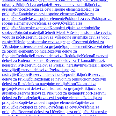
odvojivi
Priključci za grejanje
Rezervni delovi za Priključci za
grejanje
Pribor
Izolacija za cevi i spojne elemente
Izolacija za
priključke
Zaptivke za cevi i spojne elemente
Zaptivke za
priključke
Zaptivke za spojne elemente
Poklopci za cevi
Poklopac za
spojne elemente
Učvršćenja za cevi
Učvršćenja za
priključke
Sistemske zaptivke
Kompleti vijaka za prirubničke
spojeve
Potrošni materijal
Geberit Mepla
Višeslojne sistemske cevi za
vodu za piće
Rezervni delovi za Višeslojne sistemske cevi za vodu
za piće
Višeslojne sistemske cevi za grejanje
Rezervni delovi za
Višeslojne sistemske cevi za grejanje
Spojni elementi
Rezervni delovi
za Spojni elementi
Spojnice
Rezervni delovi za
Spojnice
Redukcije
Rezervni delovi za Redukcije
Kolena
Rezervni
delovi za Kolena
T-komadi
Rezervni delovi za T-komadi
Prelazi,
nerastavljivi
Rezervni delovi za Prelazi, nerastavljivi
Prelazi i spojevi,
rastavljivi
Rezervni delovi za Prelazi i spojevi,
rastavljivi
Čepovi
Rezervni delovi za Čepovi
Priključci
Rezervni
delovi za Priključci
Razdelnik sa navojnim priključkom
Rezervni
delovi za Razdelnik sa navojnim priključkom
T-komadi za
grejanje
Rezervni delovi za T-komadi za grejanje
Priključci za
grejanje
Rezervni delovi za Priključci za grejanje
Pribor
Rezervni
delovi za Pribor
Izolacija za cevi i spojne elemente
Izolacija za
priključke
Zaptivke za cevi i spojne elemente
Zaptivke za
priključke
Poklopci za cevi
Učvršćenja za cevi
Učvršćenja za
priključke
Rezervni delovi za Učvršćenja za priključke
Sistemske