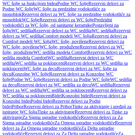
WC šolje sa funkcijom bidea
Podne WC šolje
Rezervni delovi za
Podne WC šolje
WC šolje za predzidne vodokotliće za
monoblok
Rezervni delovi za WC šolje za predzidne vodokotliće za
monoblok
WC šolje
Rezervni delovi za WC šolje
Predzidni
vodokotlići za WC šolje, od sanitarne keramike
Postavljeni na
šolju
WC sedišta
Rezervni delovi za WC sedišta
WC sedišta
Rezervni
delovi za WC sedišta
Comfort modeli WC šolja
Rezervni delovi za
Comfort modeli WC šolja
WC šolje, povišene
Rezervni delovi za
WC šolje, povišene
WC šolje, produžene
Rezervni delovi za WC
šolje, produžene
WC sedišta modela Comfort
Rezervni delovi za WC
sedišta modela Comfort
WC sedišta
Rezervni delovi za WC
sedišta
WC sedišta sa poklopcem
Rezervni delovi za WC sedišta sa
poklopcem
WC šolje za decu
Rezervni delovi za WC šolje za
decu
Konzolne WC šolje
Rezervni delovi za Konzolne WC
šolje
Podne WC šolje
Rezervni delovi za Podne WC šolje
WC sedišta
za decu
Rezervni delovi za WC sedišta za decu
WC sedišta
Rezervni
delovi za WC sedišta
WC sedišta sa poklopcem
Rezervni delovi za
WC sedišta sa poklopcem
Bidei
Konzolni bidei
Rezervni delovi za
Konzolni bidei
Podni bidei
Rezervni delovi za Podni
bidei
Pribor
Rezervni delovi za Pribor
Tipke za aktiviranje i uređaji za
ispiranje WC šolja
Tipke za aktiviranje
Rezervni delovi za Tipke za
aktiviranje
Za Sigma ugradne vodokotliće
Rezervni delovi za Za
Sigma ugradne vodokotliće
Za Omega ugradne vodokotliće
Rezervni
delovi za Za Omega ugradne vodokotliće
Za Delta ugradne
vodokotliće
Rezervni delovi za Za Delta ugradne vodokotliće
Za