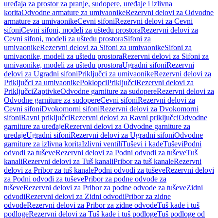
uređaja za prostor za pranje, sudopere, uređaje i izlivna
korita
Odvodne armature za umivaonike
Rezervni delovi za Odvodne
armature za umivaonike
Cevni sifoni
Rezervni delovi za Cevni
sifoni
Cevni sifoni, modeli za uštedu prostora
Rezervni delovi za
Cevni sifoni, modeli za uštedu prostora
Sifoni za
umivaonike
Rezervni delovi za Sifoni za umivaonike
Sifoni za
umivaonike, modeli za uštedu prostora
Rezervni delovi za Sifoni za
umivaonike, modeli za uštedu prostora
Ugradni sifoni
Rezervni
delovi za Ugradni sifoni
Priključci za umivaonike
Rezervni delovi za
Priključci za umivaonike
Poklopci
Priključci
Rezervni delovi za
Priključci
Zaptivke
Odvodne garniture za sudopere
Rezervni delovi za
Odvodne garniture za sudopere
Cevni sifoni
Rezervni delovi za
Cevni sifoni
Dvokomorni sifoni
Rezervni delovi za Dvokomorni
sifoni
Ravni priključci
Rezervni delovi za Ravni priključci
Odvodne
garniture za uređaje
Rezervni delovi za Odvodne garniture za
uređaje
Ugradni sifoni
Rezervni delovi za Ugradni sifoni
Odvodne
garniture za izlivna korita
Izlivni ventili
Tuševi i kade
Tuševi
Podni
odvodi za tuševe
Rezervni delovi za Podni odvodi za tuševe
Tuš
kanali
Rezervni delovi za Tuš kanali
Pribor za tuš kanale
Rezervni
delovi za Pribor za tuš kanale
Podni odvodi za tuševe
Rezervni delovi
za Podni odvodi za tuševe
Pribor za podne odvode za
tuševe
Rezervni delovi za Pribor za podne odvode za tuševe
Zidni
odvodi
Rezervni delovi za Zidni odvodi
Pribor za zidne
odvode
Rezervni delovi za Pribor za zidne odvode
Tuš kade i tuš
podloge
Rezervni delovi za Tuš kade i tuš podloge
Tuš podloge od