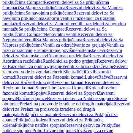
priključcima Compact
Rezervni delovi za Sa priključcima
Compact
Sa Mapress priključcima
Rezervni delovi za Sa Mapress
priključcima
Sa navojnim priključcima
Rezervni delovi za Sa
navojnim priključcima
Zaporni ventili i razdelnici za ugradnu
montažu
Rezervni delovi za Zaporni ventili i razdelnici za ugradnu
montažu
Sa priključcima Compact
Rezervni delovi za Sa
priključcima Compact
Nepovratni ventili
Rezervni delovi za
Nepovratni ventili
Sa Mapress priključcima
Rezervni delovi za Sa
Mapress priključcima
Ventili za odzračivanje za grejanje
Ventili za
brzo odzračivanje
Temperiranje površine
Sistemske cevi
Rezervni
delovi za Sistemske cevi
Asortiman razdelnika
Rezervni delovi za
Asortiman razdelnika
Razdelnici za podno grejanje
Rezervni delovi
za Razdelnici za podno grejanje
Ventili za brzo odzračivanje
Sistemi
za odvod vode iz zgrada
Geberit Silent-db20
Cevi
Fazonski
komadi
Rezervni delovi za Fazonski komadi
Lukovi
Račve
Rezervni
delovi za Račve
Redukcije
Revizioni komadi
Rezervni delovi za
Revizioni komadi
SuperTube fazonski komadi
Kolena
Posebni
fazonski komadi
Spojevi
Rezervni delovi za Spojevi
Zavareni
spojevi
Natične spojnice
Rezervni delovi za Natične spojnice
Stezne
obujmice
Prelazi na proizvode izrađene od drugih materijala
Rezervni
delovi za Prelazi na proizvode izrađene od drugih
materijala
Priključci za aparate
Rezervni delovi za Priključci za
aparate
Priključna kolena
Rezervni delovi za Priključna
kolena
Priključne natične spojnice
Rezervni delovi za Priključne
natične spojnice
Pribor
Cevne obujmice
Učvršćenja za cevne