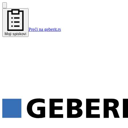
Preći na geberit.rs
Moji spiskovi