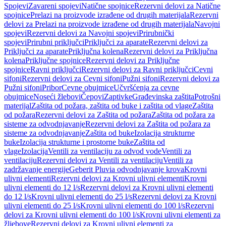
Spojevi
Zavareni spojevi
Natične spojnice
Rezervni delovi za Natične
spojnice
Prelazi na proizvode izrađene od drugih materijala
Rezervni
delovi za Prelazi na proizvode izrađene od drugih materijala
Navojni
spojevi
Rezervni delovi za Navojni spojevi
Prirubnički
spojevi
Prirubni priključci
Priključci za aparate
Rezervni delovi za
Priključci za aparate
Priključna kolena
Rezervni delovi za Priključna
kolena
Priključne spojnice
Rezervni delovi za Priključne
spojnice
Ravni priključci
Rezervni delovi za Ravni priključci
Cevni
sifoni
Rezervni delovi za Cevni sifoni
Pužni sifoni
Rezervni delovi za
Pužni sifoni
Pribor
Cevne obujmice
Učvršćenja za cevne
obujmice
Noseći žlebovi
Čepovi
Zaptivke
Građevinska zaštita
Potrošni
materijal
Zaštita od požara, zaštita od buke i zaštita od vlage
Zaštita
od požara
Rezervni delovi za Zaštita od požara
Zaštita od požara za
sisteme za odvodnjavanje
Rezervni delovi za Zaštita od požara za
sisteme za odvodnjavanje
Zaštita od buke
Izolacija strukturne
buke
Izolacija strukturne i prostorne buke
Zaštita od
vlage
Izolacija
Ventili za ventilaciju za odvod vode
Ventili za
ventilaciju
Rezervni delovi za Ventili za ventilaciju
Ventili za
zadržavanje energije
Geberit Pluvia odvodnjavanje krova
Krovni
ulivni elementi
Rezervni delovi za Krovni ulivni elementi
Krovni
ulivni elementi do 12 l/s
Rezervni delovi za Krovni ulivni elementi
do 12 l/s
Krovni ulivni elementi do 25 l/s
Rezervni delovi za Krovni
ulivni elementi do 25 l/s
Krovni ulivni elementi do 100 l/s
Rezervni
delovi za Krovni ulivni elementi do 100 l/s
Krovni ulivni elementi za
žljebove
Rezervni delovi za Krovni ulivni elementi za