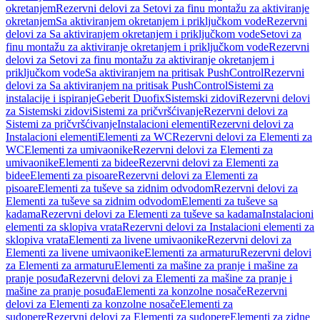
okretanjem
Rezervni delovi za Setovi za finu montažu za aktiviranje
okretanjem
Sa aktiviranjem okretanjem i priključkom vode
Rezervni
delovi za Sa aktiviranjem okretanjem i priključkom vode
Setovi za
finu montažu za aktiviranje okretanjem i priključkom vode
Rezervni
delovi za Setovi za finu montažu za aktiviranje okretanjem i
priključkom vode
Sa aktiviranjem na pritisak PushControl
Rezervni
delovi za Sa aktiviranjem na pritisak PushControl
Sistemi za
instalacije i ispiranje
Geberit Duofix
Sistemski zidovi
Rezervni delovi
za Sistemski zidovi
Sistemi za pričvršćivanje
Rezervni delovi za
Sistemi za pričvršćivanje
Instalacioni elementi
Rezervni delovi za
Instalacioni elementi
Elementi za WC
Rezervni delovi za Elementi za
WC
Elementi za umivaonike
Rezervni delovi za Elementi za
umivaonike
Elementi za bidee
Rezervni delovi za Elementi za
bidee
Elementi za pisoare
Rezervni delovi za Elementi za
pisoare
Elementi za tuševe sa zidnim odvodom
Rezervni delovi za
Elementi za tuševe sa zidnim odvodom
Elementi za tuševe sa
kadama
Rezervni delovi za Elementi za tuševe sa kadama
Instalacioni
elementi za sklopiva vrata
Rezervni delovi za Instalacioni elementi za
sklopiva vrata
Elementi za livene umivaonike
Rezervni delovi za
Elementi za livene umivaonike
Elementi za armaturu
Rezervni delovi
za Elementi za armaturu
Elementi za mašine za pranje i mašine za
pranje posuđa
Rezervni delovi za Elementi za mašine za pranje i
mašine za pranje posuđa
Elementi za konzolne nosače
Rezervni
delovi za Elementi za konzolne nosače
Elementi za
sudopere
Rezervni delovi za Elementi za sudopere
Elementi za zidne