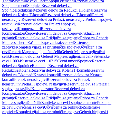
Therm
Sistemske cevi Therm
Spojni elementi
Rezervni delovi za
Spojni elementi
Spojnice
Rezervni delovi za
Spojnice
Redukcije
Rezervni delovi za Redukcije
Kolena
Rezervni
delovi za Kolena
T-komadi
Rezervni delovi za T-komadi
Prelazi,
nerastavljivi
Rezervni delovi za Prelazi, nerastavljivi
Prelazi i spojevi,
rastavljivi
Rezervni delovi za Prelazi i spojevi,
rastavljivi
Kompenzatori
Rezervni delovi za
Kompenzatori
Čepovi
Rezervni delovi za Čepovi
Priključci za
grejanje
Rezervni delovi za Priključci za grejanje
Pribor za Geberit
Mapress Therm
Zaštitne kape za krajeve cevi
Sistemske
zaptivke
Kompleti vijaka za prirubničke spojeve
Učvršćenja za
cevi
Geberit Mapress ugljenični čelik
Geberit Mapress ugljenični
čelik
Rezervni delovi za Geberit Mapress ugljenični čelik
Sistemske
cevi 1.0034
Sistemske cevi 1.0215
Cevni umeci
Spojnice
Rezervni
delovi za Spojnice
Redukcije
Rezervni delovi za
Redukcije
Kolena
Rezervni delovi za Kolena
T-komadi
Rezervni
delovi za T-komadi
Krstasti komadi
Rezervni delovi za Krstasti
komadi
Prelazi, nerastavljivi
Rezervni delovi za Prelazi,
nerastavljivi
Prelazi i spojevi, rastavljivi
Rezervni delovi za Prelazi i
spojevi, rastavljivi
Kompenzatori
Rezervni delovi za
Kompenzatori
Čepovi
Rezervni delovi za Čepovi
Priključci za
grejanje
Rezervni delovi za Priključci za grejanje
Pribor za Geberit
Mapress ugljenični čelik
Zaptivke za cevi i spojne elemente
Poklopci
za cevi
Učvršćenja za cevi
Učvršćenja za priključke
Sistemske
zaptivke
Kompleti vijaka za prirubničke spojeve
Geberit higijenski