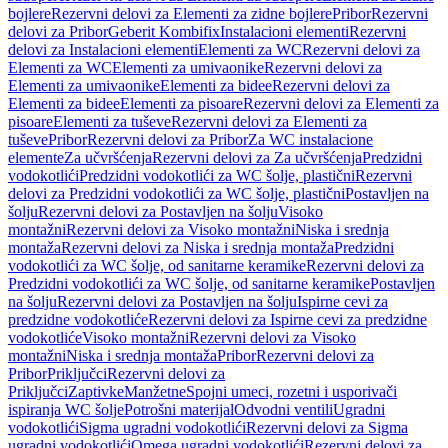
bojlere
Rezervni delovi za Elementi za zidne bojlere
Pribor
Rezervni
delovi za Pribor
Geberit Kombifix
Instalacioni elementi
Rezervni
delovi za Instalacioni elementi
Elementi za WC
Rezervni delovi za
Elementi za WC
Elementi za umivaonike
Rezervni delovi za
Elementi za umivaonike
Elementi za bidee
Rezervni delovi za
Elementi za bidee
Elementi za pisoare
Rezervni delovi za Elementi za
pisoare
Elementi za tuševe
Rezervni delovi za Elementi za
tuševe
Pribor
Rezervni delovi za Pribor
Za WC instalacione
elemente
Za učvršćenja
Rezervni delovi za Za učvršćenja
Predzidni
vodokotlići
Predzidni vodokotlići za WC šolje, plastični
Rezervni
delovi za Predzidni vodokotlići za WC šolje, plastični
Postavljen na
šolju
Rezervni delovi za Postavljen na šolju
Visoko
montažni
Rezervni delovi za Visoko montažni
Niska i srednja
montaža
Rezervni delovi za Niska i srednja montaža
Predzidni
vodokotlići za WC šolje, od sanitarne keramike
Rezervni delovi za
Predzidni vodokotlići za WC šolje, od sanitarne keramike
Postavljen
na šolju
Rezervni delovi za Postavljen na šolju
Ispirne cevi za
predzidne vodokotliće
Rezervni delovi za Ispirne cevi za predzidne
vodokotliće
Visoko montažni
Rezervni delovi za Visoko
montažni
Niska i srednja montaža
Pribor
Rezervni delovi za
Pribor
Priključci
Rezervni delovi za
Priključci
Zaptivke
Manžetne
Spojni umeci, rozetni i usporivači
ispiranja WC šolje
Potrošni materijal
Odvodni ventili
Ugradni
vodokotlići
Sigma ugradni vodokotlići
Rezervni delovi za Sigma
ugradni vodokotlići
Omega ugradni vodokotlići
Rezervni delovi za