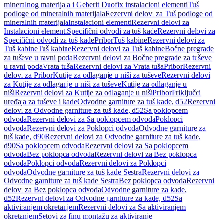
mineralnog materijala i Geberit Duofix instalacioni elementi
Tuš
podloge od mineralnih materijala
Rezervni delovi za Tuš podloge od
mineralnih materijala
Instalacioni elementi
Rezervni delovi za
Instalacioni elementi
Specifični odvodi za tuš kade
Rezervni delovi za
Specifični odvodi za tuš kade
Pribor
Tuš kabine
Rezervni delovi za
Tuš kabine
Tuš kabine
Rezervni delovi za Tuš kabine
Bočne pregrade
za tuševe u ravni poda
Rezervni delovi za Bočne pregrade za tuševe
u ravni poda
Vrata tuša
Rezervni delovi za Vrata tuša
Pribor
Rezervni
delovi za Pribor
Kutije za odlaganje u niši za tuševe
Rezervni delovi
za Kutije za odlaganje u niši za tuševe
Kutije za odlaganje u
niši
Rezervni delovi za Kutije za odlaganje u niši
Pribor
Priključci
uređaja za tuševe i kade
Odvodne garniture za tuš kade, d52
Rezervni
delovi za Odvodne garniture za tuš kade, d52
Sa poklopcem
odvoda
Rezervni delovi za Sa poklopcem odvoda
Poklopci
odvoda
Rezervni delovi za Poklopci odvoda
Odvodne garniture za
tuš kade, d90
Rezervni delovi za Odvodne garniture za tuš kade,
d90
Sa poklopcem odvoda
Rezervni delovi za Sa poklopcem
odvoda
Bez poklopca odvoda
Rezervni delovi za Bez poklopca
odvoda
Poklopci odvoda
Rezervni delovi za Poklopci
odvoda
Odvodne garniture za tuš kade Sestra
Rezervni delovi za
Odvodne garniture za tuš kade Sestra
Bez poklopca odvoda
Rezervni
delovi za Bez poklopca odvoda
Odvodne garniture za kade,
d52
Rezervni delovi za Odvodne garniture za kade, d52
Sa
aktiviranjem okretanjem
Rezervni delovi za Sa aktiviranjem
okretanjem
Setovi za finu montažu za aktiviranje