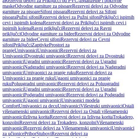
a
Rezervni delovi za Priključci od PVC-a
Manžetne i pokrivne
maske
Odvodne garniture za pisoare
Rezervni delovi za Odvodne
garniture za pisoare
Sifoni pisoara
Rezervni delovi za Sifoni
pisoara
Pužni sifoni
Rezervni delovi za Pužni sifoni
Priključci ispirnih
cevi i ispirnih kolena
Rezervni delovi za Priključci ispirnih cevi i
ispirnih kolena
Ravni priključci
Rezervni delovi za Ravni
priključci
Odvodne garniture za bidee
Rezervni delovi za Odvodne
garniture za bidee
Cevni sifoni
Rezervni delovi za Cevni
sifoni
Priključci
Zaptivke
Prostori za
pranje
Umivaonici
Umivaonici
Rezervni delovi za
Umivaonici
Dvostruki umivaonici
Rezervni delovi za Dvostruki
umivaonici
Ugradni umivaonici
Rezervni delovi za Ugradni
umivaonici
Nadgradni umivaonici
Rezervni delovi za Nadgradni
umivaonici
Umivaonici za pranje ruku
Rezervni delovi za
Umivaonici za pranje ruku
Ugaoni umivaonici za pranje
ruku
Poluugradni umivaonici
Rezervni delovi za Poluugradni
umivaonici
Ugradni umivaonici
Rezervni delovi za Ugradni
umivaonici
Podgradni umivaonici
Rezervni delovi za Podgradni
umivaonici
Ugaoni umivaonici
Umivaonici modela
Comfort
Umivaonici za decu
Umivaonici
Višestruki umivaonici
Ostali
višenamenski umivaonici
Rezervni delovi za Ostali višenamenski
umivaonici
Izlivna korita
Rezervni delovi za Izlivna korita
Trokadero,
konzolni
Rezervni delovi za Trokadero, konzolni
Višenamenski
umivaonici
Rezervni delovi za Višenamenski umivaonici
Umivaonici
za učionice
Pribor
Stubovi
Rezervni delovi za