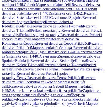
zaptivke
Kompleti vijaka za prirubničke spojeve
Geberit Mapress
nerđajući čelik
Geberit Mapress nerđajući čelik
Rezervni delovi za
Geberit Mapress nerđajući čelik
Sistemske cevi 1.4401
Rezervni
delovi za Sistemske cevi 1.4401
Sistemske cevi 1.4521
Rezervni
delovi za Sistemske cevi 1.4521
Cevni umeci
Spojnice
Rezervni
delovi za Spojnice
Redukcije
Rezervni delovi za
Redukcije
Kolena
Rezervni delovi za Kolena
T-komadi
Rezervni
delovi za T-komadi
Prelazi, nerastavljivi
Rezervni delovi za Prelazi,
nerastavljivi
Prelazi i spojevi, rastavljivi
Rezervni delovi za Prelazi i
spojevi, rastavljivi
Kompenzatori
Rezervni delovi za
Kompenzatori
Čepovi
Rezervni delovi za Čepovi
Priključci
Rezervni
delovi za Priključci
Mapress nerđajući čelik, gas
Rezervni delovi za
Mapress nerđajući čelik, gas
Sistemske cevi 1.4401
Rezervni delovi
za Sistemske cevi 1.4401
Cevni umeci
Spojnice
Rezervni delovi za
Spojnice
Redukcije
Rezervni delovi za Redukcije
Kolena
Rezervni
delovi za Kolena
T-komadi
Rezervni delovi za T-komadi
Prelazi,
nerastavljivi
Rezervni delovi za Prelazi, nerastavljivi
Prelazi i spojevi,
rastavljivi
Rezervni delovi za Prelazi i spojevi,
rastavljivi
Čepovi
Rezervni delovi za Čepovi
Priključci
Rezervni
delovi za Priključci
Pribor za Geberit Mapress nerđajući
čelik
Rezervni delovi za Pribor za Geberit Mapress nerđajući
čelik
Zaštitne kapice za kraj cevi
Izolacija za priključke
Zaptivke za
cevi i spojne elemente
Učvršćenja za cevi
Učvršćenja za
priključke
Rezervni delovi za Učvršćenja za priključke
Sistemske
zaptivke
Kompleti vijaka za prirubničke spojeve
Geberit Mapress