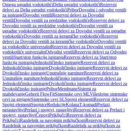
Omega ugradni vodokotlići
Delta ugradni vodokotlići
Rezervni
delovi za Delta ugradni vodokotlići
Pribor
Dovodni i odvodni ventili
za ispiranje
Dovodni ventili
Rezervni delovi za Dovodni
ventili
Dovodni ventili za predzidne vodokotliće
Rezervni delovi za
Dovodni ventili za predzidne vodokotliće
Dovodni ventili za
ugradne vodokotliće
Rezervni delovi za Dovodni ventili za ugradne
vodokotliće
Dovodni ventili za keramičke vodokotliće
Rezervni
delovi za Dovodni ventili za keramičke vodokotliće
Dovodni ventili
za vodokotliće univerzalni
Rezervni delovi za Dovodni ventili za
vodokotliće univerzalni
Odvodni ventili
Rezervni delovi za Odvodni
ventili
Start/stop funkcija ispiranja
Rezervni delovi za Start/stop
funkcija ispiranja
Jednokoličinsko ispiranje
Rezervni delovi za
Jednokoličinsko ispiranje
Dvokoličinsko ispiranje
Rezervni delovi za
Dvokoličinsko ispiranje
Unutrašnje garniture
Rezervni delovi za
Unutrašnje garniture
Jednokoličinsko ispiranje
Rezervni delovi za
Jednokoličinsko ispiranje
Dvokoličinsko ispiranje
Rezervni delovi za
Dvokoličinsko ispiranje
Pribor
Membrane
Sistemi za
snabdevanje
Geberit FlowFit
Sistemske cevi ML
Višeslojne sistemske
cevi za grejanje
Sistemske cevi SL
Spojni elementi
Rezervni delovi za
Spojni elementi
Spojnice
Redukcije
Kolana
T-komadi
Prelazi,
nerastavljivi
Prelazi i spojevi, rastavljivi
Rezervni delovi za Prelazi i
spojevi, rastavljivi
Čepovi
Priključci
Rezervni delovi za
Priključci
Razdelnik sa navojnim priključkom
Rezervni delovi za
Razdelnik sa navojnim priključkom
Razdelnik sa priključkom za
stiskanje
T-komadi za grejanje
Odvodne cevi i spojevi za grejanje,