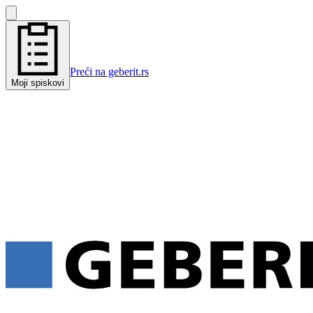
Preći na geberit.rs
Moji spiskovi