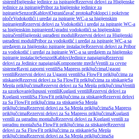
sistem
Higijenske jedinice za ispiranje
Rezervni delovi za Higijenske
jedinice za ispiranje
Pribor za higijenske jedinice za
ispiranje
Senzori
Kablovi
Ograničavač protoka
Poklopci i pokrivne
ploče
Vodokotlići i uređaj za ispiranje WC-a sa higijenskim
ispiranjem
Rezervni delovi za Vodokotlići i uređaj za ispiranje WC-a
sa higijenskim ispiranjem
Ugradni vodokotlići sa higijenskim
ispiračem
Higijenski ugrađeni moduli
Rezervni delovi za Higijenski
ugrađeni moduli
Pribor za vodokotlić i uređaj za ispiranje WC-a sa
uređajem za higijensko ispiranje instalacije
Rezervni delovi za Pribor
za vodokotlić i uređaj za ispiranje WC-a sa uređajem za higijensko
ispiranje instalacije
Senzori
Kablovi
Jedinice napajanja
Rezervni
delovi za Jedinice napajanja
Komponente mreže
Ventili za cevne
sisteme
Ravni zaporni ventili
Sa Mapress priključcima
Ugaoni
ventili
Rezervni delovi za Ugaoni ventili
Sa FlowFit priključcima za
stiskanje
Rezervni delovi za Sa FlowFit priključcima za stiskanje
Sa
Mepla priključcima
Rezervni delovi za Sa Mepla priključcima
Ventili
za uzorkovanje
Ispusni ventili
Kuglasti ventili
Rezervni delovi za
Kuglasti ventili
Sa FlowFit priključcima za stiskanje
Rezervni delovi
za Sa FlowFit priključcima za stiskanje
Sa Mepla
priključcima
Rezervni delovi za Sa Mepla priključcima
Sa Mapress
priključcima
Rezervni delovi za Sa Mapress priključcima
Kuglasti
ventili za ugradnu montažu
Rezervni delovi za Kuglasti ventili za
ugradnu montažu
Sa FlowFit priključcima za stiskanje
Rezervni
delovi za Sa FlowFit priključcima za stiskanje
Sa Mepla
priključcima
Rezervni delovi za Sa Mepla priključcima
Sa