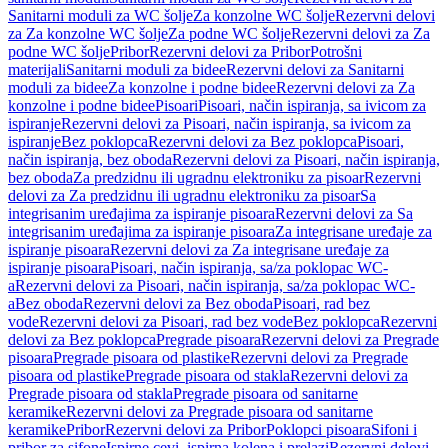
Sanitarni moduli za WC šolje
Za konzolne WC šolje
Rezervni delovi
za Za konzolne WC šolje
Za podne WC šolje
Rezervni delovi za Za
podne WC šolje
Pribor
Rezervni delovi za Pribor
Potrošni
materijali
Sanitarni moduli za bidee
Rezervni delovi za Sanitarni
moduli za bidee
Za konzolne i podne bidee
Rezervni delovi za Za
konzolne i podne bidee
Pisoari
Pisoari, način ispiranja, sa ivicom za
ispiranje
Rezervni delovi za Pisoari, način ispiranja, sa ivicom za
ispiranje
Bez poklopca
Rezervni delovi za Bez poklopca
Pisoari,
način ispiranja, bez oboda
Rezervni delovi za Pisoari, način ispiranja,
bez oboda
Za predzidnu ili ugradnu elektroniku za pisoar
Rezervni
delovi za Za predzidnu ili ugradnu elektroniku za pisoar
Sa
integrisanim uređajima za ispiranje pisoara
Rezervni delovi za Sa
integrisanim uređajima za ispiranje pisoara
Za integrisane uređaje za
ispiranje pisoara
Rezervni delovi za Za integrisane uređaje za
ispiranje pisoara
Pisoari, način ispiranja, sa/za poklopac WC-
a
Rezervni delovi za Pisoari, način ispiranja, sa/za poklopac WC-
a
Bez oboda
Rezervni delovi za Bez oboda
Pisoari, rad bez
vode
Rezervni delovi za Pisoari, rad bez vode
Bez poklopca
Rezervni
delovi za Bez poklopca
Pregrade pisoara
Rezervni delovi za Pregrade
pisoara
Pregrade pisoara od plastike
Rezervni delovi za Pregrade
pisoara od plastike
Pregrade pisoara od stakla
Rezervni delovi za
Pregrade pisoara od stakla
Pregrade pisoara od sanitarne
keramike
Rezervni delovi za Pregrade pisoara od sanitarne
keramike
Pribor
Rezervni delovi za Pribor
Poklopci pisoara
Sifoni i
pribor za sifone
Ispirne cevi, ispirna kolena i prelazi
Rezervni delovi