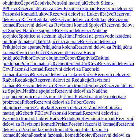
obujmice
Čepovi
Zaptivke
Potrošni materijal
Geberit Silent-
PP
Cevi
Rezervni delovi za Cevi
Fazonski komadi
Rezervni delovi za
Fazonski komadi
Lukovi
Rezervni delovi za Lukovi
Račve
Rezervni
delovi za Račve
Redukcije
Rezervni delovi za Redukcije
Revizioni
komadi
Rezervni delovi za Revizioni komadi
Spojevi
Rezervni delovi
za Spojevi
Natične spojnice
Rezervni delovi za Natične
spojnice
Spojnice sa steznim klještima
Prelazi na proizvode izrađene
od drugih materijala
Priključci za aparate
Rezervni delovi za
Priključci za aparate
Priključna kolena
Rezervni delovi za Priključna
kolena
Ravni priključci
Rezervni delovi za Ravni
priključci
Pribor
Cevne obujmice
Čepovi
Zaptivke
Zaštitni
poklopac
Potrošni materijal
Geberit Silent-Pro
Cevi
Rezervni delovi za
Cevi
Fazonski komadi
Rezervni delovi za Fazonski
komadi
Lukovi
Rezervni delovi za Lukovi
Račve
Rezervni delovi za
Račve
Redukcije
Rezervni delovi za Redukcije
Revizioni
komadi
Rezervni delovi za Revizioni komadi
Spojevi
Rezervni delovi
za Spojevi
Natične spojnice
Rezervni delovi za Natične
spojnice
Spojnice sa steznim klještima
Prelazi na druge materijale
proizvoda
Pribor
Rezervni delovi za Pribor
Cevne
obujmice
Čepovi
Zaptivke
Rezervni delovi za Zaptivke
Potrošni
materijal
Geberit PE
Cevi
Fazonski komadi
Rezervni delovi za
Fazonski komadi
Lukovi
Račve
Redukcije
Revizioni komadi
Rezervni
delovi za Revizioni komadi
Prelazi
Posebni fazonski komadi
Rezervni
delovi za Posebni fazonski komadi
SuperTube fazonski
komadi
Kolena
Posebni fazonski komadi
Spojevi
Rezervni delovi za