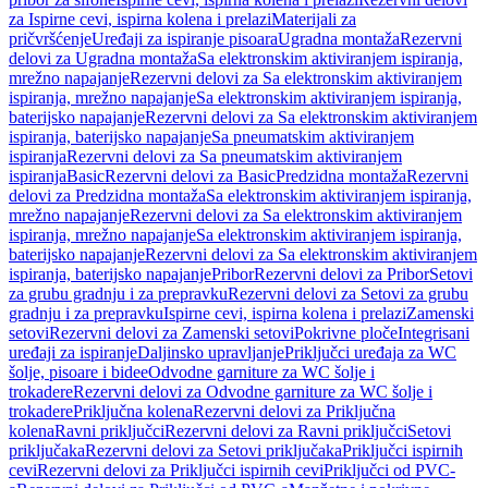
za Ispirne cevi, ispirna kolena i prelazi
Materijali za
pričvršćenje
Uređaji za ispiranje pisoara
Ugradna montaža
Rezervni
delovi za Ugradna montaža
Sa elektronskim aktiviranjem ispiranja,
mrežno napajanje
Rezervni delovi za Sa elektronskim aktiviranjem
ispiranja, mrežno napajanje
Sa elektronskim aktiviranjem ispiranja,
baterijsko napajanje
Rezervni delovi za Sa elektronskim aktiviranjem
ispiranja, baterijsko napajanje
Sa pneumatskim aktiviranjem
ispiranja
Rezervni delovi za Sa pneumatskim aktiviranjem
ispiranja
Basic
Rezervni delovi za Basic
Predzidna montaža
Rezervni
delovi za Predzidna montaža
Sa elektronskim aktiviranjem ispiranja,
mrežno napajanje
Rezervni delovi za Sa elektronskim aktiviranjem
ispiranja, mrežno napajanje
Sa elektronskim aktiviranjem ispiranja,
baterijsko napajanje
Rezervni delovi za Sa elektronskim aktiviranjem
ispiranja, baterijsko napajanje
Pribor
Rezervni delovi za Pribor
Setovi
za grubu gradnju i za prepravku
Rezervni delovi za Setovi za grubu
gradnju i za prepravku
Ispirne cevi, ispirna kolena i prelazi
Zamenski
setovi
Rezervni delovi za Zamenski setovi
Pokrivne ploče
Integrisani
uređaji za ispiranje
Daljinsko upravljanje
Priključci uređaja za WC
šolje, pisoare i bidee
Odvodne garniture za WC šolje i
trokadere
Rezervni delovi za Odvodne garniture za WC šolje i
trokadere
Priključna kolena
Rezervni delovi za Priključna
kolena
Ravni priključci
Rezervni delovi za Ravni priključci
Setovi
priključaka
Rezervni delovi za Setovi priključaka
Priključci ispirnih
cevi
Rezervni delovi za Priključci ispirnih cevi
Priključci od PVC-