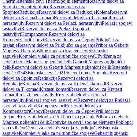
Therm
Sistemske cevi Therm
Spojni elementi
Rezervni delovi za
Spojni elementi
Spojnice
Rezervni delovi za
Spojnice
Redukcije
Rezervni delovi za Redukcije
Kolena
Rezervni
delovi za Kolena
T-komadi
Rezervni delovi za T-komadi
Prelazi,
nerastavljivi
Rezervni delovi za Prelazi, nerastavljivi
Prelazi i spojevi,
rastavljivi
Rezervni delovi za Prelazi i spojevi,
rastavljivi
Kompenzatori
Rezervni delovi za
Kompenzatori
Čepovi
Rezervni delovi za Čepovi
Priključci za
grejanje
Rezervni delovi za Priključci za grejanje
Pribor za Geberit
Mapress Therm
Zaštitne kape za krajeve cevi
Sistemske
zaptivke
Kompleti vijaka za prirubničke spojeve
Učvršćenja za
cevi
Geberit Mapress ugljenični čelik
Geberit Mapress ugljenični
čelik
Rezervni delovi za Geberit Mapress ugljenični čelik
Sistemske
cevi 1.0034
Sistemske cevi 1.0215
Cevni umeci
Spojnice
Rezervni
delovi za Spojnice
Redukcije
Rezervni delovi za
Redukcije
Kolena
Rezervni delovi za Kolena
T-komadi
Rezervni
delovi za T-komadi
Krstasti komadi
Rezervni delovi za Krstasti
komadi
Prelazi, nerastavljivi
Rezervni delovi za Prelazi,
nerastavljivi
Prelazi i spojevi, rastavljivi
Rezervni delovi za Prelazi i
spojevi, rastavljivi
Kompenzatori
Rezervni delovi za
Kompenzatori
Čepovi
Rezervni delovi za Čepovi
Priključci za
grejanje
Rezervni delovi za Priključci za grejanje
Pribor za Geberit
Mapress ugljenični čelik
Zaptivke za cevi i spojne elemente
Poklopci
za cevi
Učvršćenja za cevi
Učvršćenja za priključke
Sistemske
zaptivke
Kompleti vijaka za prirubničke spojeve
Geberit higijenski