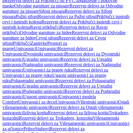
a
Rezervni delovi za Priključci od PVC-a
Manžetne i pokrivne
maske
Odvodne garniture za pisoare
Rezervni delovi za Odvodne
garniture za pisoare
Sifoni pisoara
Rezervni delovi za Sifoni
pisoara
Pužni sifoni
Rezervni delovi za Pužni sifoni
Priključci ispirnih
cevi i ispirnih kolena
Rezervni delovi za Priključci ispirnih cevi i
ispirnih kolena
Ravni priključci
Rezervni delovi za Ravni
priključci
Odvodne garniture za bidee
Rezervni delovi za Odvodne
garniture za bidee
Cevni sifoni
Rezervni delovi za Cevni
sifoni
Priključci
Zaptivke
Prostori za
pranje
Umivaonici
Umivaonici
Rezervni delovi za
Umivaonici
Dvostruki umivaonici
Rezervni delovi za Dvostruki
umivaonici
Ugradni umivaonici
Rezervni delovi za Ugradni
umivaonici
Nadgradni umivaonici
Rezervni delovi za Nadgradni
umivaonici
Umivaonici za pranje ruku
Rezervni delovi za
Umivaonici za pranje ruku
Ugaoni umivaonici za pranje
ruku
Poluugradni umivaonici
Rezervni delovi za Poluugradni
umivaonici
Ugradni umivaonici
Rezervni delovi za Ugradni
umivaonici
Podgradni umivaonici
Rezervni delovi za Podgradni
umivaonici
Ugaoni umivaonici
Umivaonici modela
Comfort
Umivaonici za decu
Umivaonici
Višestruki umivaonici
Ostali
višenamenski umivaonici
Rezervni delovi za Ostali višenamenski
umivaonici
Izlivna korita
Rezervni delovi za Izlivna korita
Trokadero,
konzolni
Rezervni delovi za Trokadero, konzolni
Višenamenski
umivaonici
Rezervni delovi za Višenamenski umivaonici
Umivaonici
za učionice
Pribor
Stubovi
Rezervni delovi za