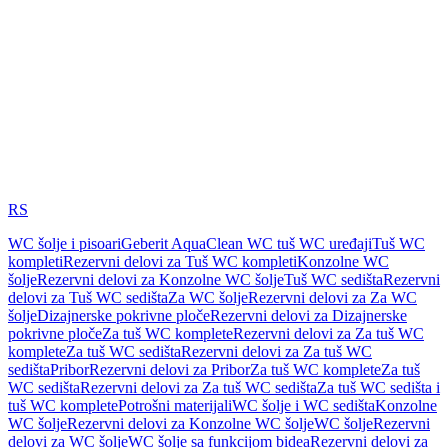
RS
WC šolje i pisoari
Geberit AquaClean WC tuš WC uređaji
Tuš WC
kompleti
Rezervni delovi za Tuš WC kompleti
Konzolne WC
šolje
Rezervni delovi za Konzolne WC šolje
Tuš WC sedišta
Rezervni
delovi za Tuš WC sedišta
Za WC šolje
Rezervni delovi za Za WC
šolje
Dizajnerske pokrivne ploče
Rezervni delovi za Dizajnerske
pokrivne ploče
Za tuš WC komplete
Rezervni delovi za Za tuš WC
komplete
Za tuš WC sedišta
Rezervni delovi za Za tuš WC
sedišta
Pribor
Rezervni delovi za Pribor
Za tuš WC komplete
Za tuš
WC sedišta
Rezervni delovi za Za tuš WC sedišta
Za tuš WC sedišta i
tuš WC komplete
Potrošni materijali
WC šolje i WC sedišta
Konzolne
WC šolje
Rezervni delovi za Konzolne WC šolje
WC šolje
Rezervni
delovi za WC šolje
WC šolje sa funkcijom bidea
Rezervni delovi za