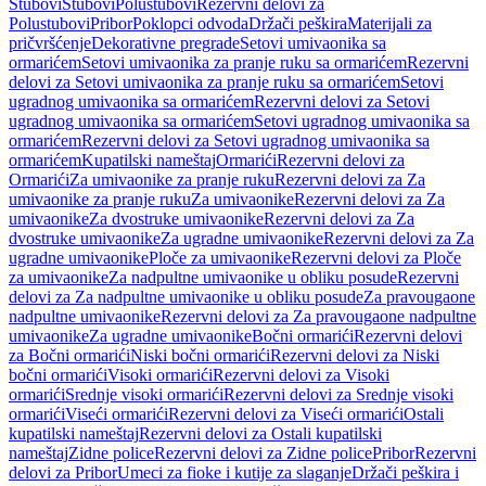
Stubovi
Stubovi
Polustubovi
Rezervni delovi za
Polustubovi
Pribor
Poklopci odvoda
Držači peškira
Materijali za
pričvršćenje
Dekorativne pregrade
Setovi umivaonika sa
ormarićem
Setovi umivaonika za pranje ruku sa ormarićem
Rezervni
delovi za Setovi umivaonika za pranje ruku sa ormarićem
Setovi
ugradnog umivaonika sa ormarićem
Rezervni delovi za Setovi
ugradnog umivaonika sa ormarićem
Setovi ugradnog umivaonika sa
ormarićem
Rezervni delovi za Setovi ugradnog umivaonika sa
ormarićem
Kupatilski nameštaj
Ormarići
Rezervni delovi za
Ormarići
Za umivaonike za pranje ruku
Rezervni delovi za Za
umivaonike za pranje ruku
Za umivaonike
Rezervni delovi za Za
umivaonike
Za dvostruke umivaonike
Rezervni delovi za Za
dvostruke umivaonike
Za ugradne umivaonike
Rezervni delovi za Za
ugradne umivaonike
Ploče za umivaonike
Rezervni delovi za Ploče
za umivaonike
Za nadpultne umivaonike u obliku posude
Rezervni
delovi za Za nadpultne umivaonike u obliku posude
Za pravougaone
nadpultne umivaonike
Rezervni delovi za Za pravougaone nadpultne
umivaonike
Za ugradne umivaonike
Bočni ormarići
Rezervni delovi
za Bočni ormarići
Niski bočni ormarići
Rezervni delovi za Niski
bočni ormarići
Visoki ormarići
Rezervni delovi za Visoki
ormarići
Srednje visoki ormarići
Rezervni delovi za Srednje visoki
ormarići
Viseći ormarići
Rezervni delovi za Viseći ormarići
Ostali
kupatilski nameštaj
Rezervni delovi za Ostali kupatilski
nameštaj
Zidne police
Rezervni delovi za Zidne police
Pribor
Rezervni
delovi za Pribor
Umeci za fioke i kutije za slaganje
Držači peškira i