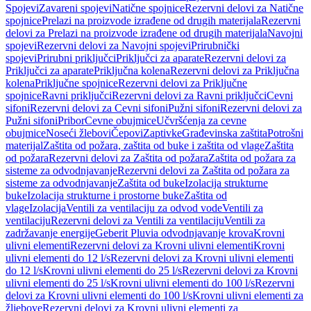
Spojevi
Zavareni spojevi
Natične spojnice
Rezervni delovi za Natične
spojnice
Prelazi na proizvode izrađene od drugih materijala
Rezervni
delovi za Prelazi na proizvode izrađene od drugih materijala
Navojni
spojevi
Rezervni delovi za Navojni spojevi
Prirubnički
spojevi
Prirubni priključci
Priključci za aparate
Rezervni delovi za
Priključci za aparate
Priključna kolena
Rezervni delovi za Priključna
kolena
Priključne spojnice
Rezervni delovi za Priključne
spojnice
Ravni priključci
Rezervni delovi za Ravni priključci
Cevni
sifoni
Rezervni delovi za Cevni sifoni
Pužni sifoni
Rezervni delovi za
Pužni sifoni
Pribor
Cevne obujmice
Učvršćenja za cevne
obujmice
Noseći žlebovi
Čepovi
Zaptivke
Građevinska zaštita
Potrošni
materijal
Zaštita od požara, zaštita od buke i zaštita od vlage
Zaštita
od požara
Rezervni delovi za Zaštita od požara
Zaštita od požara za
sisteme za odvodnjavanje
Rezervni delovi za Zaštita od požara za
sisteme za odvodnjavanje
Zaštita od buke
Izolacija strukturne
buke
Izolacija strukturne i prostorne buke
Zaštita od
vlage
Izolacija
Ventili za ventilaciju za odvod vode
Ventili za
ventilaciju
Rezervni delovi za Ventili za ventilaciju
Ventili za
zadržavanje energije
Geberit Pluvia odvodnjavanje krova
Krovni
ulivni elementi
Rezervni delovi za Krovni ulivni elementi
Krovni
ulivni elementi do 12 l/s
Rezervni delovi za Krovni ulivni elementi
do 12 l/s
Krovni ulivni elementi do 25 l/s
Rezervni delovi za Krovni
ulivni elementi do 25 l/s
Krovni ulivni elementi do 100 l/s
Rezervni
delovi za Krovni ulivni elementi do 100 l/s
Krovni ulivni elementi za
žljebove
Rezervni delovi za Krovni ulivni elementi za