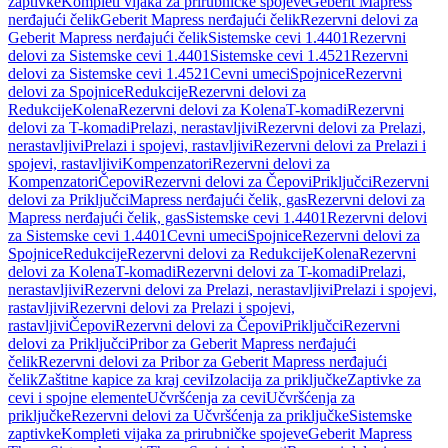
zaptivke
Kompleti vijaka za prirubničke spojeve
Geberit Mapress
nerđajući čelik
Geberit Mapress nerđajući čelik
Rezervni delovi za
Geberit Mapress nerđajući čelik
Sistemske cevi 1.4401
Rezervni
delovi za Sistemske cevi 1.4401
Sistemske cevi 1.4521
Rezervni
delovi za Sistemske cevi 1.4521
Cevni umeci
Spojnice
Rezervni
delovi za Spojnice
Redukcije
Rezervni delovi za
Redukcije
Kolena
Rezervni delovi za Kolena
T-komadi
Rezervni
delovi za T-komadi
Prelazi, nerastavljivi
Rezervni delovi za Prelazi,
nerastavljivi
Prelazi i spojevi, rastavljivi
Rezervni delovi za Prelazi i
spojevi, rastavljivi
Kompenzatori
Rezervni delovi za
Kompenzatori
Čepovi
Rezervni delovi za Čepovi
Priključci
Rezervni
delovi za Priključci
Mapress nerđajući čelik, gas
Rezervni delovi za
Mapress nerđajući čelik, gas
Sistemske cevi 1.4401
Rezervni delovi
za Sistemske cevi 1.4401
Cevni umeci
Spojnice
Rezervni delovi za
Spojnice
Redukcije
Rezervni delovi za Redukcije
Kolena
Rezervni
delovi za Kolena
T-komadi
Rezervni delovi za T-komadi
Prelazi,
nerastavljivi
Rezervni delovi za Prelazi, nerastavljivi
Prelazi i spojevi,
rastavljivi
Rezervni delovi za Prelazi i spojevi,
rastavljivi
Čepovi
Rezervni delovi za Čepovi
Priključci
Rezervni
delovi za Priključci
Pribor za Geberit Mapress nerđajući
čelik
Rezervni delovi za Pribor za Geberit Mapress nerđajući
čelik
Zaštitne kapice za kraj cevi
Izolacija za priključke
Zaptivke za
cevi i spojne elemente
Učvršćenja za cevi
Učvršćenja za
priključke
Rezervni delovi za Učvršćenja za priključke
Sistemske
zaptivke
Kompleti vijaka za prirubničke spojeve
Geberit Mapress