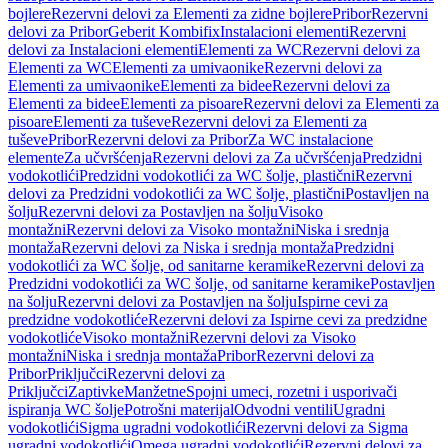
bojlere
Rezervni delovi za Elementi za zidne bojlere
Pribor
Rezervni
delovi za Pribor
Geberit Kombifix
Instalacioni elementi
Rezervni
delovi za Instalacioni elementi
Elementi za WC
Rezervni delovi za
Elementi za WC
Elementi za umivaonike
Rezervni delovi za
Elementi za umivaonike
Elementi za bidee
Rezervni delovi za
Elementi za bidee
Elementi za pisoare
Rezervni delovi za Elementi za
pisoare
Elementi za tuševe
Rezervni delovi za Elementi za
tuševe
Pribor
Rezervni delovi za Pribor
Za WC instalacione
elemente
Za učvršćenja
Rezervni delovi za Za učvršćenja
Predzidni
vodokotlići
Predzidni vodokotlići za WC šolje, plastični
Rezervni
delovi za Predzidni vodokotlići za WC šolje, plastični
Postavljen na
šolju
Rezervni delovi za Postavljen na šolju
Visoko
montažni
Rezervni delovi za Visoko montažni
Niska i srednja
montaža
Rezervni delovi za Niska i srednja montaža
Predzidni
vodokotlići za WC šolje, od sanitarne keramike
Rezervni delovi za
Predzidni vodokotlići za WC šolje, od sanitarne keramike
Postavljen
na šolju
Rezervni delovi za Postavljen na šolju
Ispirne cevi za
predzidne vodokotliće
Rezervni delovi za Ispirne cevi za predzidne
vodokotliće
Visoko montažni
Rezervni delovi za Visoko
montažni
Niska i srednja montaža
Pribor
Rezervni delovi za
Pribor
Priključci
Rezervni delovi za
Priključci
Zaptivke
Manžetne
Spojni umeci, rozetni i usporivači
ispiranja WC šolje
Potrošni materijal
Odvodni ventili
Ugradni
vodokotlići
Sigma ugradni vodokotlići
Rezervni delovi za Sigma
ugradni vodokotlići
Omega ugradni vodokotlići
Rezervni delovi za