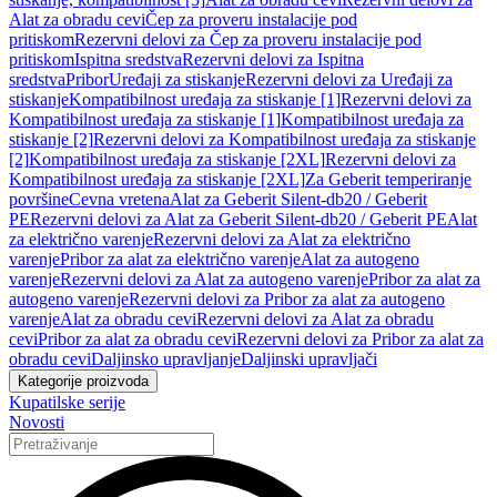
Alat za obradu cevi
Čep za proveru instalacije pod
pritiskom
Rezervni delovi za Čep za proveru instalacije pod
pritiskom
Ispitna sredstva
Rezervni delovi za Ispitna
sredstva
Pribor
Uređaji za stiskanje
Rezervni delovi za Uređaji za
stiskanje
Kompatibilnost uređaja za stiskanje [1]
Rezervni delovi za
Kompatibilnost uređaja za stiskanje [1]
Kompatibilnost uređaja za
stiskanje [2]
Rezervni delovi za Kompatibilnost uređaja za stiskanje
[2]
Kompatibilnost uređaja za stiskanje [2XL]
Rezervni delovi za
Kompatibilnost uređaja za stiskanje [2XL]
Za Geberit temperiranje
površine
Cevna vretena
Alat za Geberit Silent-db20 / Geberit
PE
Rezervni delovi za Alat za Geberit Silent-db20 / Geberit PE
Alat
za električno varenje
Rezervni delovi za Alat za električno
varenje
Pribor za alat za električno varenje
Alat za autogeno
varenje
Rezervni delovi za Alat za autogeno varenje
Pribor za alat za
autogeno varenje
Rezervni delovi za Pribor za alat za autogeno
varenje
Alat za obradu cevi
Rezervni delovi za Alat za obradu
cevi
Pribor za alat za obradu cevi
Rezervni delovi za Pribor za alat za
obradu cevi
Daljinsko upravljanje
Daljinski upravljači
Kategorije proizvoda
Kupatilske serije
Novosti