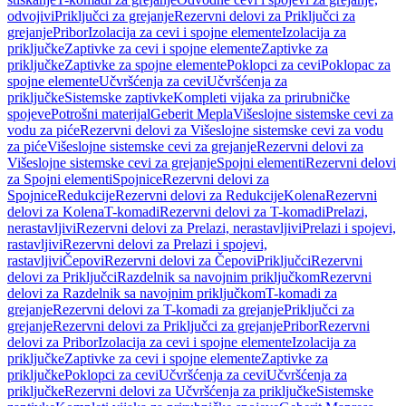
odvojivi
Priključci za grejanje
Rezervni delovi za Priključci za
grejanje
Pribor
Izolacija za cevi i spojne elemente
Izolacija za
priključke
Zaptivke za cevi i spojne elemente
Zaptivke za
priključke
Zaptivke za spojne elemente
Poklopci za cevi
Poklopac za
spojne elemente
Učvršćenja za cevi
Učvršćenja za
priključke
Sistemske zaptivke
Kompleti vijaka za prirubničke
spojeve
Potrošni materijal
Geberit Mepla
Višeslojne sistemske cevi za
vodu za piće
Rezervni delovi za Višeslojne sistemske cevi za vodu
za piće
Višeslojne sistemske cevi za grejanje
Rezervni delovi za
Višeslojne sistemske cevi za grejanje
Spojni elementi
Rezervni delovi
za Spojni elementi
Spojnice
Rezervni delovi za
Spojnice
Redukcije
Rezervni delovi za Redukcije
Kolena
Rezervni
delovi za Kolena
T-komadi
Rezervni delovi za T-komadi
Prelazi,
nerastavljivi
Rezervni delovi za Prelazi, nerastavljivi
Prelazi i spojevi,
rastavljivi
Rezervni delovi za Prelazi i spojevi,
rastavljivi
Čepovi
Rezervni delovi za Čepovi
Priključci
Rezervni
delovi za Priključci
Razdelnik sa navojnim priključkom
Rezervni
delovi za Razdelnik sa navojnim priključkom
T-komadi za
grejanje
Rezervni delovi za T-komadi za grejanje
Priključci za
grejanje
Rezervni delovi za Priključci za grejanje
Pribor
Rezervni
delovi za Pribor
Izolacija za cevi i spojne elemente
Izolacija za
priključke
Zaptivke za cevi i spojne elemente
Zaptivke za
priključke
Poklopci za cevi
Učvršćenja za cevi
Učvršćenja za
priključke
Rezervni delovi za Učvršćenja za priključke
Sistemske