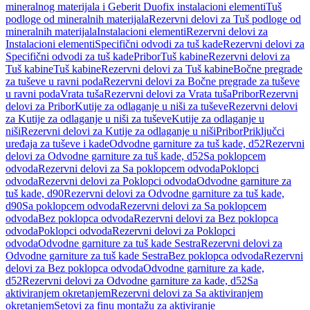
mineralnog materijala i Geberit Duofix instalacioni elementi
Tuš
podloge od mineralnih materijala
Rezervni delovi za Tuš podloge od
mineralnih materijala
Instalacioni elementi
Rezervni delovi za
Instalacioni elementi
Specifični odvodi za tuš kade
Rezervni delovi za
Specifični odvodi za tuš kade
Pribor
Tuš kabine
Rezervni delovi za
Tuš kabine
Tuš kabine
Rezervni delovi za Tuš kabine
Bočne pregrade
za tuševe u ravni poda
Rezervni delovi za Bočne pregrade za tuševe
u ravni poda
Vrata tuša
Rezervni delovi za Vrata tuša
Pribor
Rezervni
delovi za Pribor
Kutije za odlaganje u niši za tuševe
Rezervni delovi
za Kutije za odlaganje u niši za tuševe
Kutije za odlaganje u
niši
Rezervni delovi za Kutije za odlaganje u niši
Pribor
Priključci
uređaja za tuševe i kade
Odvodne garniture za tuš kade, d52
Rezervni
delovi za Odvodne garniture za tuš kade, d52
Sa poklopcem
odvoda
Rezervni delovi za Sa poklopcem odvoda
Poklopci
odvoda
Rezervni delovi za Poklopci odvoda
Odvodne garniture za
tuš kade, d90
Rezervni delovi za Odvodne garniture za tuš kade,
d90
Sa poklopcem odvoda
Rezervni delovi za Sa poklopcem
odvoda
Bez poklopca odvoda
Rezervni delovi za Bez poklopca
odvoda
Poklopci odvoda
Rezervni delovi za Poklopci
odvoda
Odvodne garniture za tuš kade Sestra
Rezervni delovi za
Odvodne garniture za tuš kade Sestra
Bez poklopca odvoda
Rezervni
delovi za Bez poklopca odvoda
Odvodne garniture za kade,
d52
Rezervni delovi za Odvodne garniture za kade, d52
Sa
aktiviranjem okretanjem
Rezervni delovi za Sa aktiviranjem
okretanjem
Setovi za finu montažu za aktiviranje