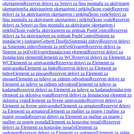
okretanjem
Rezervni delovi za Setovi za finu montažu za aktiviranje
okretanjem
Sa aktiviranjem okretanjem i priključkom vode
Rezervni
delovi za Sa aktiviranjem okretanjem i priključkom vode
Setovi za
finu montažu za aktiviranje okretanjem i priključkom vode
Rezervni
delovi za Setovi za finu montažu za aktiviranje okretanjem i
priključkom vode
Sa aktiviranjem na pritisak PushControl
Rezervni
delovi za Sa aktiviranjem na pritisak PushControl
Sistemi za
instalacije i ispiranje
Geberit Duofix
Sistemski zidovi
Rezervni delovi
za Sistemski zidovi
Sistemi za pričvršćivanje
Rezervni delovi za
Sistemi za pričvršćivanje
Instalacioni elementi
Rezervni delovi za
Instalacioni elementi
Elementi za WC
Rezervni delovi za Elementi za
WC
Elementi za umivaonike
Rezervni delovi za Elementi za
umivaonike
Elementi za bidee
Rezervni delovi za Elementi za
bidee
Elementi za pisoare
Rezervni delovi za Elementi za
pisoare
Elementi za tuševe sa zidnim odvodom
Rezervni delovi za
Elementi za tuševe sa zidnim odvodom
Elementi za tuševe sa
kadama
Rezervni delovi za Elementi za tuševe sa kadama
Instalacioni
elementi za sklopiva vrata
Rezervni delovi za Instalacioni elementi za
sklopiva vrata
Elementi za livene umivaonike
Rezervni delovi za
Elementi za livene umivaonike
Elementi za armaturu
Rezervni delovi
za Elementi za armaturu
Elementi za mašine za pranje i mašine za
pranje posuđa
Rezervni delovi za Elementi za mašine za pranje i
mašine za pranje posuđa
Elementi za konzolne nosače
Rezervni
delovi za Elementi za konzolne nosače
Elementi za
sudopere
Rezervni delovi za Elementi za sudopere
Elementi za zidne