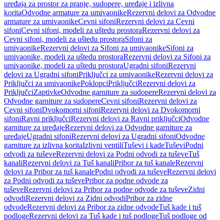
uređaja za prostor za pranje, sudopere, uređaje i izlivna
korita
Odvodne armature za umivaonike
Rezervni delovi za Odvodne
armature za umivaonike
Cevni sifoni
Rezervni delovi za Cevni
sifoni
Cevni sifoni, modeli za uštedu prostora
Rezervni delovi za
Cevni sifoni, modeli za uštedu prostora
Sifoni za
umivaonike
Rezervni delovi za Sifoni za umivaonike
Sifoni za
umivaonike, modeli za uštedu prostora
Rezervni delovi za Sifoni za
umivaonike, modeli za uštedu prostora
Ugradni sifoni
Rezervni
delovi za Ugradni sifoni
Priključci za umivaonike
Rezervni delovi za
Priključci za umivaonike
Poklopci
Priključci
Rezervni delovi za
Priključci
Zaptivke
Odvodne garniture za sudopere
Rezervni delovi za
Odvodne garniture za sudopere
Cevni sifoni
Rezervni delovi za
Cevni sifoni
Dvokomorni sifoni
Rezervni delovi za Dvokomorni
sifoni
Ravni priključci
Rezervni delovi za Ravni priključci
Odvodne
garniture za uređaje
Rezervni delovi za Odvodne garniture za
uređaje
Ugradni sifoni
Rezervni delovi za Ugradni sifoni
Odvodne
garniture za izlivna korita
Izlivni ventili
Tuševi i kade
Tuševi
Podni
odvodi za tuševe
Rezervni delovi za Podni odvodi za tuševe
Tuš
kanali
Rezervni delovi za Tuš kanali
Pribor za tuš kanale
Rezervni
delovi za Pribor za tuš kanale
Podni odvodi za tuševe
Rezervni delovi
za Podni odvodi za tuševe
Pribor za podne odvode za
tuševe
Rezervni delovi za Pribor za podne odvode za tuševe
Zidni
odvodi
Rezervni delovi za Zidni odvodi
Pribor za zidne
odvode
Rezervni delovi za Pribor za zidne odvode
Tuš kade i tuš
podloge
Rezervni delovi za Tuš kade i tuš podloge
Tuš podloge od