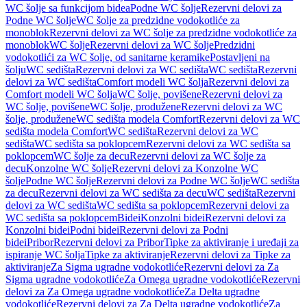
WC šolje sa funkcijom bidea
Podne WC šolje
Rezervni delovi za
Podne WC šolje
WC šolje za predzidne vodokotliće za
monoblok
Rezervni delovi za WC šolje za predzidne vodokotliće za
monoblok
WC šolje
Rezervni delovi za WC šolje
Predzidni
vodokotlići za WC šolje, od sanitarne keramike
Postavljeni na
šolju
WC sedišta
Rezervni delovi za WC sedišta
WC sedišta
Rezervni
delovi za WC sedišta
Comfort modeli WC šolja
Rezervni delovi za
Comfort modeli WC šolja
WC šolje, povišene
Rezervni delovi za
WC šolje, povišene
WC šolje, produžene
Rezervni delovi za WC
šolje, produžene
WC sedišta modela Comfort
Rezervni delovi za WC
sedišta modela Comfort
WC sedišta
Rezervni delovi za WC
sedišta
WC sedišta sa poklopcem
Rezervni delovi za WC sedišta sa
poklopcem
WC šolje za decu
Rezervni delovi za WC šolje za
decu
Konzolne WC šolje
Rezervni delovi za Konzolne WC
šolje
Podne WC šolje
Rezervni delovi za Podne WC šolje
WC sedišta
za decu
Rezervni delovi za WC sedišta za decu
WC sedišta
Rezervni
delovi za WC sedišta
WC sedišta sa poklopcem
Rezervni delovi za
WC sedišta sa poklopcem
Bidei
Konzolni bidei
Rezervni delovi za
Konzolni bidei
Podni bidei
Rezervni delovi za Podni
bidei
Pribor
Rezervni delovi za Pribor
Tipke za aktiviranje i uređaji za
ispiranje WC šolja
Tipke za aktiviranje
Rezervni delovi za Tipke za
aktiviranje
Za Sigma ugradne vodokotliće
Rezervni delovi za Za
Sigma ugradne vodokotliće
Za Omega ugradne vodokotliće
Rezervni
delovi za Za Omega ugradne vodokotliće
Za Delta ugradne
vodokotliće
Rezervni delovi za Za Delta ugradne vodokotliće
Za