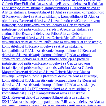
Geberit FlowFit
Ručni alat za stiskanje
Rezervni delovi za Ručni alat
za stiskanje
Alat za stiskanje, kompatibilnost [1]
Rezervni delovi za
Alat za stiskanje, kompatibilnost [1]
Alat za stiskanje, kompatibilnost
[2]
Rezervni delovi za Alat za stiskanje, kompatibilnost [2]
Alat za
obradu cevi
Rezervni delovi za Alat za obradu cevi
Čep za proveru
instalacije pod pritiskom
Rezervni delovi za Čep za proveru
instalacije pod pritiskom
Ispitna sredstva
Uređaj za stiskanje sa
alatima
Pribor
Rezervni delovi za Pribor
Alat za Geberit
Mepla
Rezervni delovi za Alat za Geberit Mepla
Ručni alat za
stiskanje
Rezervni delovi za Ručni alat za stiskanje
Alat za stiskanje,
kompatibilnost [1]
Rezervni delovi za Alat za stiskanje,
kompatibilnost [1]
Alat za stiskanje, kompatibilnost [2]
Rezervni
delovi za Alat za stiskanje, kompatibilnost [2]
Alat za obradu
cevi
Rezervni delovi za Alat za obradu cevi
Čep za proveru
instalacije pod pritiskom
Rezervni delovi za Čep za proveru
instalacije pod pritiskom
Ispitna sredstva
Pribor
Alat za Geberit
Mapress
Rezervni delovi za Alat za Geberit Mapress
Alat za
stiskanje, kompatibilnost [1]
Rezervni delovi za Alat za stiskanje,
kompatibilnost [1]
Alat za stiskanje, kompatibilnost [2]
Rezervni
delovi za Alat za stiskanje, kompatibilnost [2]
Alat za stiskanje,
kompatibilnost [1] / [2]
Rezervni delovi za Alat za stiskanje,
kompatibilnost [1] / [2]
Kompatibilnost alata za stiskanje
[2XL]
Rezervni delovi za Kompatibilnost alata za stiskanje
[2XL]
Alat za stiskanje, kompatibilnost [3]
Rezervni delovi za Alat za
stiskanje, kompatibilnost [3]
Alat za obradu cevi
Rezervni delovi za