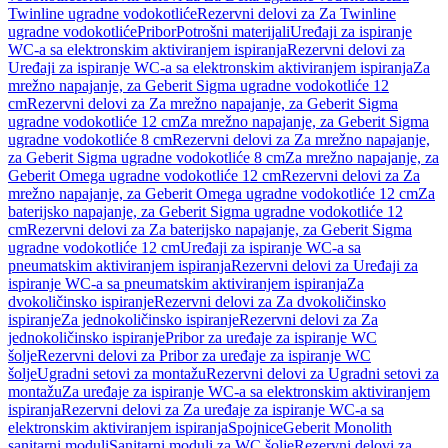
Twinline ugradne vodokotliće
Rezervni delovi za Za Twinline
ugradne vodokotliće
Pribor
Potrošni materijali
Uređaji za ispiranje
WC-a sa elektronskim aktiviranjem ispiranja
Rezervni delovi za
Uređaji za ispiranje WC-a sa elektronskim aktiviranjem ispiranja
Za
mrežno napajanje, za Geberit Sigma ugradne vodokotliće 12
cm
Rezervni delovi za Za mrežno napajanje, za Geberit Sigma
ugradne vodokotliće 12 cm
Za mrežno napajanje, za Geberit Sigma
ugradne vodokotliće 8 cm
Rezervni delovi za Za mrežno napajanje,
za Geberit Sigma ugradne vodokotliće 8 cm
Za mrežno napajanje, za
Geberit Omega ugradne vodokotliće 12 cm
Rezervni delovi za Za
mrežno napajanje, za Geberit Omega ugradne vodokotliće 12 cm
Za
baterijsko napajanje, za Geberit Sigma ugradne vodokotliće 12
cm
Rezervni delovi za Za baterijsko napajanje, za Geberit Sigma
ugradne vodokotliće 12 cm
Uređaji za ispiranje WC-a sa
pneumatskim aktiviranjem ispiranja
Rezervni delovi za Uređaji za
ispiranje WC-a sa pneumatskim aktiviranjem ispiranja
Za
dvokoličinsko ispiranje
Rezervni delovi za Za dvokoličinsko
ispiranje
Za jednokoličinsko ispiranje
Rezervni delovi za Za
jednokoličinsko ispiranje
Pribor za uređaje za ispiranje WC
šolje
Rezervni delovi za Pribor za uređaje za ispiranje WC
šolje
Ugradni setovi za montažu
Rezervni delovi za Ugradni setovi za
montažu
Za uređaje za ispiranje WC-a sa elektronskim aktiviranjem
ispiranja
Rezervni delovi za Za uređaje za ispiranje WC-a sa
elektronskim aktiviranjem ispiranja
Spojnice
Geberit Monolith
sanitarni moduli
Sanitarni moduli za WC šolje
Rezervni delovi za