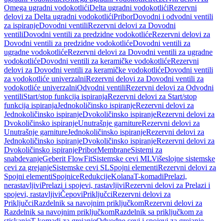
Omega ugradni vodokotlići
Delta ugradni vodokotlići
Rezervni
delovi za Delta ugradni vodokotlići
Pribor
Dovodni i odvodni ventili
za ispiranje
Dovodni ventili
Rezervni delovi za Dovodni
ventili
Dovodni ventili za predzidne vodokotliće
Rezervni delovi za
Dovodni ventili za predzidne vodokotliće
Dovodni ventili za
ugradne vodokotliće
Rezervni delovi za Dovodni ventili za ugradne
vodokotliće
Dovodni ventili za keramičke vodokotliće
Rezervni
delovi za Dovodni ventili za keramičke vodokotliće
Dovodni ventili
za vodokotliće univerzalni
Rezervni delovi za Dovodni ventili za
vodokotliće univerzalni
Odvodni ventili
Rezervni delovi za Odvodni
ventili
Start/stop funkcija ispiranja
Rezervni delovi za Start/stop
funkcija ispiranja
Jednokoličinsko ispiranje
Rezervni delovi za
Jednokoličinsko ispiranje
Dvokoličinsko ispiranje
Rezervni delovi za
Dvokoličinsko ispiranje
Unutrašnje garniture
Rezervni delovi za
Unutrašnje garniture
Jednokoličinsko ispiranje
Rezervni delovi za
Jednokoličinsko ispiranje
Dvokoličinsko ispiranje
Rezervni delovi za
Dvokoličinsko ispiranje
Pribor
Membrane
Sistemi za
snabdevanje
Geberit FlowFit
Sistemske cevi ML
Višeslojne sistemske
cevi za grejanje
Sistemske cevi SL
Spojni elementi
Rezervni delovi za
Spojni elementi
Spojnice
Redukcije
Kolana
T-komadi
Prelazi,
nerastavljivi
Prelazi i spojevi, rastavljivi
Rezervni delovi za Prelazi i
spojevi, rastavljivi
Čepovi
Priključci
Rezervni delovi za
Priključci
Razdelnik sa navojnim priključkom
Rezervni delovi za
Razdelnik sa navojnim priključkom
Razdelnik sa priključkom za
stiskanje
T-komadi za grejanje
Odvodne cevi i spojevi za grejanje,