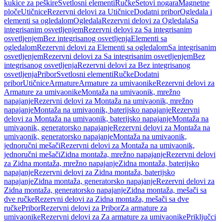
kukice za peškire
Svetlosni elementi
Ručke
Setovi nogara
Magnetne
ploče
Utičnice
Rezervni delovi za Utičnice
Dodatni pribor
Ogledala i
elementi sa ogledalom
Ogledala
Rezervni delovi za Ogledala
Sa
integrisanim osvetljenjem
Rezervni delovi za Sa integrisanim
osvetljenjem
Bez integrisanog osvetljenja
Elementi sa
ogledalom
Rezervni delovi za Elementi sa ogledalom
Sa integrisanim
osvetljenjem
Rezervni delovi za Sa integrisanim osvetljenjem
Bez
integrisanog osvetljenja
Rezervni delovi za Bez integrisanog
osvetljenja
Pribor
Svetlosni elementi
Ručke
Dodatni
pribor
Utičnice
Armature
Armature za umivaonike
Rezervni delovi za
Armature za umivaonike
Montaža na umivaonik, mrežno
napajanje
Rezervni delovi za Montaža na umivaonik, mrežno
napajanje
Montaža na umivaonik, baterijsko napajanje
Rezervni
delovi za Montaža na umivaonik, baterijsko napajanje
Montaža na
umivaonik, generatorsko napajanje
Rezervni delovi za Montaža na
umivaonik, generatorsko napajanje
Montaža na umivaonik,
jednoručni mešači
Rezervni delovi za Montaža na umivaonik,
jednoručni mešači
Zidna montaža, mrežno napajanje
Rezervni delovi
za Zidna montaža, mrežno napajanje
Zidna montaža, baterijsko
napajanje
Rezervni delovi za Zidna montaža, baterijsko
napajanje
Zidna montaža, generatorsko napajanje
Rezervni delovi za
Zidna montaža, generatorsko napajanje
Zidna montaža, mešači sa
dve ručke
Rezervni delovi za Zidna montaža, mešači sa dve
ručke
Pribor
Rezervni delovi za Pribor
Za armature za
umivaonike
Rezervni delovi za Za armature za umivaonike
Priključci