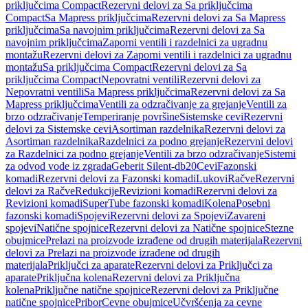
priključcima Compact
Rezervni delovi za Sa priključcima
Compact
Sa Mapress priključcima
Rezervni delovi za Sa Mapress
priključcima
Sa navojnim priključcima
Rezervni delovi za Sa
navojnim priključcima
Zaporni ventili i razdelnici za ugradnu
montažu
Rezervni delovi za Zaporni ventili i razdelnici za ugradnu
montažu
Sa priključcima Compact
Rezervni delovi za Sa
priključcima Compact
Nepovratni ventili
Rezervni delovi za
Nepovratni ventili
Sa Mapress priključcima
Rezervni delovi za Sa
Mapress priključcima
Ventili za odzračivanje za grejanje
Ventili za
brzo odzračivanje
Temperiranje površine
Sistemske cevi
Rezervni
delovi za Sistemske cevi
Asortiman razdelnika
Rezervni delovi za
Asortiman razdelnika
Razdelnici za podno grejanje
Rezervni delovi
za Razdelnici za podno grejanje
Ventili za brzo odzračivanje
Sistemi
za odvod vode iz zgrada
Geberit Silent-db20
Cevi
Fazonski
komadi
Rezervni delovi za Fazonski komadi
Lukovi
Račve
Rezervni
delovi za Račve
Redukcije
Revizioni komadi
Rezervni delovi za
Revizioni komadi
SuperTube fazonski komadi
Kolena
Posebni
fazonski komadi
Spojevi
Rezervni delovi za Spojevi
Zavareni
spojevi
Natične spojnice
Rezervni delovi za Natične spojnice
Stezne
obujmice
Prelazi na proizvode izrađene od drugih materijala
Rezervni
delovi za Prelazi na proizvode izrađene od drugih
materijala
Priključci za aparate
Rezervni delovi za Priključci za
aparate
Priključna kolena
Rezervni delovi za Priključna
kolena
Priključne natične spojnice
Rezervni delovi za Priključne
natične spojnice
Pribor
Cevne obujmice
Učvršćenja za cevne