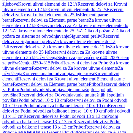
žljebove
Krovni ulivni elementi do 12 l/s
Rezervni delovi za Krovni
ulivni elementi do 12 l/s
Krovni ulivni elementi do 25 l/s
Rezervni
delovi za Krovni ulivni elementi do 25 l/s
Elementi parne
brane
Rezervni delovi za Elementi parne brane
Za krovne ulivne
elemente do 12 l/s
Rezervni delovi za Za krovne ulivne elemente do
12 l/s
Za krovne ulivne elemente do 25 l/s
Zaštita od požara
Zaštita od
požara za sisteme za odvodnjavanje
Sigurnosni prelivi
Rezervni
delovi za Sigurnosni prelivi
Za krovne ulivne elemente do 12
l/s
Rezervni delovi za Za krovne ulivne elemente do 12 l/s
Za krovne
ulivne elemente do 25 l/s
Rezervni delovi za Za krovne ulivne
elemente do 25 l/s
Učvršćenja
Sistem za pričvršćenje d40–200
Sistem
za pričvršćenje d250–315
Pribor
Rezervni delovi za Pribor
Za krovne
ulivne elemente
Rezervni delovi za Za krovne ulivne elemente
Za
učvršćenja
Konvencionalno odvodnjavanje krova
Krovni ulivni
elementi
Rezervni delovi za Krovni ulivni elementi
Elementi parne
brane
Rezervni delovi za Elementi parne brane
Pribor
Rezervni delovi
za Pribor
Podni odvod
Odvodnjavanje unutrašnjih i spoljnih
površina
Rezervni delovi za Odvodnjavanje unutrašnjih i spoljnih
površina
Podni odvodi 10 x 10 cm
Rezervni delovi za Podni odvodi
10 x 10 cm
Podni odvodi za balkone i terase, 10 x 10 cm
Rezervni
delovi za Podni odvodi za balkone i terase, 10 x 10 cm
Podni odvodi
13 x 13 cm
Rezervni delovi za Podni odvodi 13 x 13 cm
Podni
odvodi za balkone i terase 13 x 13 cm
Rezervni delovi za Podni
odvodi za balkone i terase 13 x 13 cm
Pribor
Rezervni delovi za
Pribor
Alati
Alati
Alat za Geberit FlowFit
Rezervni delovi za Alat za