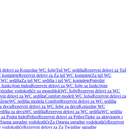
i delovi za Konzolne WC šolje
Tuš WC sedišta
Rezervni delovi za Tuš
 komplete
Rezervni delovi za Za tuš WC komplete
Za tuš WC
š WC sedišta
Za tuš WC sedišta i tuš WC komplete
Potrošni
 funkcijom bidea
Rezervni delovi za WC šolje sa funkcijom
redzidne vodokotliće za monoblok
WC šolje
Rezervni delovi za WC
vni delovi za WC sedišta
Comfort modeli WC šolja
Rezervni delovi za
užene
WC sedišta modela Comfort
Rezervni delovi za WC sedišta
a decu
Rezervni delovi za WC šolje za decu
Konzolne WC
dišta za decu
WC sedišta
Rezervni delovi za WC sedišta
WC sedišta
 za Podni bidei
Pribor
Rezervni delovi za Pribor
Tipke za aktiviranje i
 Sigma ugradne vodokotliće
Za Omega ugradne vodokotliće
Rezervni
 vodokotliće
Rezervni delovi za Za Twinline ugradne