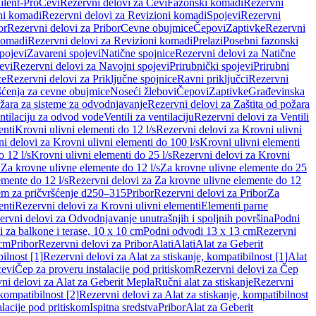
ilent-Pro
Cevi
Rezervni delovi za Cevi
Fazonski komadi
Rezervni
ni komadi
Rezervni delovi za Revizioni komadi
Spojevi
Rezervni
or
Rezervni delovi za Pribor
Cevne obujmice
Čepovi
Zaptivke
Rezervni
komadi
Rezervni delovi za Revizioni komadi
Prelazi
Posebni fazonski
pojevi
Zavareni spojevi
Natične spojnice
Rezervni delovi za Natične
evi
Rezervni delovi za Navojni spojevi
Prirubnički spojevi
Prirubni
ce
Rezervni delovi za Priključne spojnice
Ravni priključci
Rezervni
ćenja za cevne obujmice
Noseći žlebovi
Čepovi
Zaptivke
Građevinska
ožara za sisteme za odvodnjavanje
Rezervni delovi za Zaštita od požara
entilaciju za odvod vode
Ventili za ventilaciju
Rezervni delovi za Ventili
enti
Krovni ulivni elementi do 12 l/s
Rezervni delovi za Krovni ulivni
i delovi za Krovni ulivni elementi do 100 l/s
Krovni ulivni elementi
 12 l/s
Krovni ulivni elementi do 25 l/s
Rezervni delovi za Krovni
 Za krovne ulivne elemente do 12 l/s
Za krovne ulivne elemente do 25
emente do 12 l/s
Rezervni delovi za Za krovne ulivne elemente do 12
em za pričvršćenje d250–315
Pribor
Rezervni delovi za Pribor
Za
enti
Rezervni delovi za Krovni ulivni elementi
Elementi parne
ervni delovi za Odvodnjavanje unutrašnjih i spoljnih površina
Podni
 za balkone i terase, 10 x 10 cm
Podni odvodi 13 x 13 cm
Rezervni
 cm
Pribor
Rezervni delovi za Pribor
Alati
Alati
Alat za Geberit
ilnost [1]
Rezervni delovi za Alat za stiskanje, kompatibilnost [1]
Alat
cevi
Čep za proveru instalacije pod pritiskom
Rezervni delovi za Čep
ni delovi za Alat za Geberit Mepla
Ručni alat za stiskanje
Rezervni
 kompatibilnost [2]
Rezervni delovi za Alat za stiskanje, kompatibilnost
lacije pod pritiskom
Ispitna sredstva
Pribor
Alat za Geberit