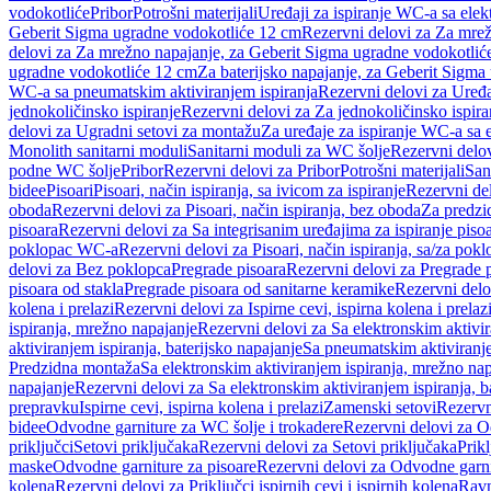
vodokotliće
Pribor
Potrošni materijali
Uređaji za ispiranje WC-a sa elek
Geberit Sigma ugradne vodokotliće 12 cm
Rezervni delovi za Za mre
delovi za Za mrežno napajanje, za Geberit Sigma ugradne vodokotlić
ugradne vodokotliće 12 cm
Za baterijsko napajanje, za Geberit Sigm
WC-a sa pneumatskim aktiviranjem ispiranja
Rezervni delovi za Uređa
jednokoličinsko ispiranje
Rezervni delovi za Za jednokoličinsko ispira
delovi za Ugradni setovi za montažu
Za uređaje za ispiranje WC-a sa e
Monolith sanitarni moduli
Sanitarni moduli za WC šolje
Rezervni delov
podne WC šolje
Pribor
Rezervni delovi za Pribor
Potrošni materijali
San
bidee
Pisoari
Pisoari, način ispiranja, sa ivicom za ispiranje
Rezervni del
oboda
Rezervni delovi za Pisoari, način ispiranja, bez oboda
Za predzid
pisoara
Rezervni delovi za Sa integrisanim uređajima za ispiranje piso
poklopac WC-a
Rezervni delovi za Pisoari, način ispiranja, sa/za po
delovi za Bez poklopca
Pregrade pisoara
Rezervni delovi za Pregrade 
pisoara od stakla
Pregrade pisoara od sanitarne keramike
Rezervni delo
kolena i prelazi
Rezervni delovi za Ispirne cevi, ispirna kolena i prelaz
ispiranja, mrežno napajanje
Rezervni delovi za Sa elektronskim aktivi
aktiviranjem ispiranja, baterijsko napajanje
Sa pneumatskim aktiviranje
Predzidna montaža
Sa elektronskim aktiviranjem ispiranja, mrežno na
napajanje
Rezervni delovi za Sa elektronskim aktiviranjem ispiranja, b
prepravku
Ispirne cevi, ispirna kolena i prelazi
Zamenski setovi
Rezervn
bidee
Odvodne garniture za WC šolje i trokadere
Rezervni delovi za O
priključci
Setovi priključaka
Rezervni delovi za Setovi priključaka
Prikl
maske
Odvodne garniture za pisoare
Rezervni delovi za Odvodne garni
kolena
Rezervni delovi za Priključci ispirnih cevi i ispirnih kolena
Ravn