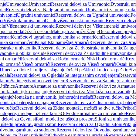
anje
Umivaonici
Umivaonici
Rezervni delovi za Umivaonici
Dvostruki um
ici
Rezervni delovi za Nadgradni umivaonici
Umivaonici za pranje ruk
mivaonici
Ugradni umivaonici
Rezervni delovi za Ugradni umivaonici
Po
ci
Višestruki umivaonici
Ostali višenamenski umivaonici
Rezervni delovi
olni
Višenamenski umivaonici
Rezervni delovi za Višenamenski umivaon
opci odvoda
Držači peškira
Materijali za pričvršćenje
Dekorativne pregr
a ormarićem
Setovi ugradnog umivaonika sa ormarićem
Rezervni delovi 
nika sa ormarićem
Kupatilski nameštaj
Ormarići
Rezervni delovi za Orma
ostruke umivaonike
Rezervni delovi za Za dvostruke umivaonike
Za ug
vaonike u obliku posude
Rezervni delovi za Za nadpultne umivaonike u
ni ormarići
Rezervni delovi za Bočni ormarići
Niski bočni ormarići
Rezer
oki ormarići
Viseći ormarići
Rezervni delovi za Viseći ormarići
Ostali kup
Umeci za fioke i kutije za slaganje
Držači peškira i kukice za peškire
Sve
edala
Rezervni delovi za Ogledala
Sa integrisanim osvetljenjem
Rezervni
edalom
Sa integrisanim osvetljenjem
Rezervni delovi za Sa integrisanim o
Utičnice
Armature
Armature za umivaonike
Rezervni delovi za Armature
nik, baterijsko napajanje
Rezervni delovi za Montaža na umivaonik, ba
ajanje
Montaža na umivaonik, jednoručni mešači
Rezervni delovi za Mo
montaža, baterijsko napajanje
Rezervni delovi za Zidna montaža, baterij
ve ručke
Rezervni delovi za Zidna montaža, mešači sa dve ručke
Pribor
sudopere, uređaje i izlivna korita
Odvodne armature za umivaonike
Reze
 delovi za Cevni sifoni, modeli za uštedu prostora
Sifoni za umivaonike
 uštedu prostora
Ugradni sifoni
Rezervni delovi za Ugradni sifoni
Priklj
dvodne garniture za sudopere
Rezervni delovi za Odvodne garniture za
delovi za Ravni priključci
Odvodne garniture za uređaje
Rezervni delovi