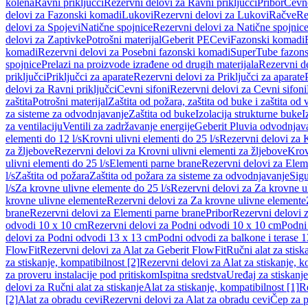
kolena
Ravni priključci
Rezervni delovi za Ravni priključci
Pribor
Cevn
delovi za Fazonski komadi
Lukovi
Rezervni delovi za Lukovi
Račve
Re
delovi za Spojevi
Natične spojnice
Rezervni delovi za Natične spojnic
delovi za Zaptivke
Potrošni materijal
Geberit PE
Cevi
Fazonski komadi
komadi
Rezervni delovi za Posebni fazonski komadi
SuperTube fazon
spojnice
Prelazi na proizvode izrađene od drugih materijala
Rezervni de
priključci
Priključci za aparate
Rezervni delovi za Priključci za aparate
delovi za Ravni priključci
Cevni sifoni
Rezervni delovi za Cevni sifoni
zaštita
Potrošni materijal
Zaštita od požara, zaštita od buke i zaštita od 
za sisteme za odvodnjavanje
Zaštita od buke
Izolacija strukturne buke
I
za ventilaciju
Ventili za zadržavanje energije
Geberit Pluvia odvodnjav
elementi do 12 l/s
Krovni ulivni elementi do 25 l/s
Rezervni delovi za K
za žljebove
Rezervni delovi za Krovni ulivni elementi za žljebove
Krov
ulivni elementi do 25 l/s
Elementi parne brane
Rezervni delovi za Elem
l/s
Zaštita od požara
Zaštita od požara za sisteme za odvodnjavanje
Sigu
l/s
Za krovne ulivne elemente do 25 l/s
Rezervni delovi za Za krovne ul
krovne ulivne elemente
Rezervni delovi za Za krovne ulivne elemente
brane
Rezervni delovi za Elementi parne brane
Pribor
Rezervni delovi z
odvodi 10 x 10 cm
Rezervni delovi za Podni odvodi 10 x 10 cm
Podni 
delovi za Podni odvodi 13 x 13 cm
Podni odvodi za balkone i terase 
FlowFit
Rezervni delovi za Alat za Geberit FlowFit
Ručni alat za stisk
za stiskanje, kompatibilnost [2]
Rezervni delovi za Alat za stiskanje, k
za proveru instalacije pod pritiskom
Ispitna sredstva
Uređaj za stiskanje
delovi za Ručni alat za stiskanje
Alat za stiskanje, kompatibilnost [1]
Re
[2]
Alat za obradu cevi
Rezervni delovi za Alat za obradu cevi
Čep za p