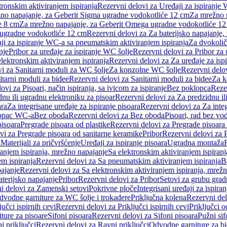
tronskim aktiviranjem ispiranja
Rezervni delovi za Uređaji za ispiranje 
žno napajanje, za Geberit Sigma ugradne vodokotliće 12 cm
Za mrežno n
e 8 cm
Za mrežno napajanje, za Geberit Omega ugradne vodokotliće 1
a ugradne vodokotliće 12 cm
Rezervni delovi za Za baterijsko napajanje
ji za ispiranje WC-a sa pneumatskim aktiviranjem ispiranja
Za dvokolič
nje
Pribor za uređaje za ispiranje WC šolje
Rezervni delovi za Pribor za 
lektronskim aktiviranjem ispiranja
Rezervni delovi za Za uređaje za isp
i za Sanitarni moduli za WC šolje
Za konzolne WC šolje
Rezervni delo
itarni moduli za bidee
Rezervni delovi za Sanitarni moduli za bidee
Za k
ovi za Pisoari, način ispiranja, sa ivicom za ispiranje
Bez poklopca
Reze
nu ili ugradnu elektroniku za pisoar
Rezervni delovi za Za predzidnu il
ara
Za integrisane uređaje za ispiranje pisoara
Rezervni delovi za Za integ
klopac WC-a
Bez oboda
Rezervni delovi za Bez oboda
Pisoari, rad bez vo
pisoara
Pregrade pisoara od plastike
Rezervni delovi za Pregrade pisoara 
vi za Pregrade pisoara od sanitarne keramike
Pribor
Rezervni delovi za 
i
Materijali za pričvršćenje
Uređaji za ispiranje pisoara
Ugradna montaža
ranjem ispiranja, mrežno napajanje
Sa elektronskim aktiviranjem ispiranj
m ispiranja
Rezervni delovi za Sa pneumatskim aktiviranjem ispiranja
B
pajanje
Rezervni delovi za Sa elektronskim aktiviranjem ispiranja, mrež
aterijsko napajanje
Pribor
Rezervni delovi za Pribor
Setovi za grubu grad
i delovi za Zamenski setovi
Pokrivne ploče
Integrisani uređaji za ispiran
dvodne garniture za WC šolje i trokadere
Priključna kolena
Rezervni del
jučci ispirnih cevi
Rezervni delovi za Priključci ispirnih cevi
Priključci 
ture za pisoare
Sifoni pisoara
Rezervni delovi za Sifoni pisoara
Pužni sif
i priključci
Rezervni delovi za Ravni priključci
Odvodne garniture za b