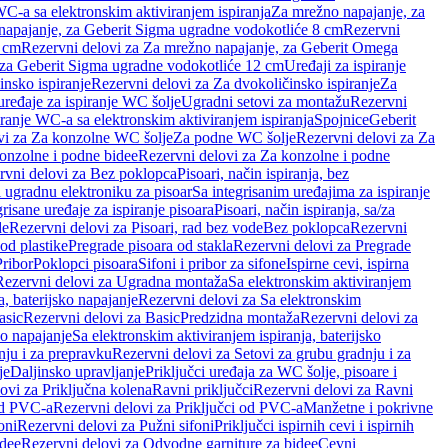
WC-a sa elektronskim aktiviranjem ispiranja
Za mrežno napajanje, za
apajanje, za Geberit Sigma ugradne vodokotliće 8 cm
Rezervni
2 cm
Rezervni delovi za Za mrežno napajanje, za Geberit Omega
, za Geberit Sigma ugradne vodokotliće 12 cm
Uređaji za ispiranje
insko ispiranje
Rezervni delovi za Za dvokoličinsko ispiranje
Za
uređaje za ispiranje WC šolje
Ugradni setovi za montažu
Rezervni
iranje WC-a sa elektronskim aktiviranjem ispiranja
Spojnice
Geberit
vi za Za konzolne WC šolje
Za podne WC šolje
Rezervni delovi za Za
onzolne i podne bidee
Rezervni delovi za Za konzolne i podne
rvni delovi za Bez poklopca
Pisoari, način ispiranja, bez
i ugradnu elektroniku za pisoar
Sa integrisanim uređajima za ispiranje
risane uređaje za ispiranje pisoara
Pisoari, način ispiranja, sa/za
de
Rezervni delovi za Pisoari, rad bez vode
Bez poklopca
Rezervni
od plastike
Pregrade pisoara od stakla
Rezervni delovi za Pregrade
Pribor
Poklopci pisoara
Sifoni i pribor za sifone
Ispirne cevi, ispirna
Rezervni delovi za Ugradna montaža
Sa elektronskim aktiviranjem
a, baterijsko napajanje
Rezervni delovi za Sa elektronskim
asic
Rezervni delovi za Basic
Predzidna montaža
Rezervni delovi za
no napajanje
Sa elektronskim aktiviranjem ispiranja, baterijsko
nju i za prepravku
Rezervni delovi za Setovi za grubu gradnju i za
je
Daljinsko upravljanje
Priključci uređaja za WC šolje, pisoare i
ovi za Priključna kolena
Ravni priključci
Rezervni delovi za Ravni
od PVC-a
Rezervni delovi za Priključci od PVC-a
Manžetne i pokrivne
oni
Rezervni delovi za Pužni sifoni
Priključci ispirnih cevi i ispirnih
idee
Rezervni delovi za Odvodne garniture za bidee
Cevni