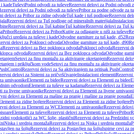
 i kade
Tuševi
Podni odvodi za tuševe
Rezervni delovi za Podni odvodi z
Rezervni delovi za Podni odvodi za tuševe
Pribor za podne odvode za t
i delovi za Pribor za zidne odvode
Tuš kade i tuš podloge
Rezervni delo
jala
Rezervni delovi za Tuš podloge od mineralnih materijala
Instalacion
bine
Rezervni delovi za Tuš kabine
Tuš kabine
Rezervni delovi za Tuš k
ša
Pribor
Rezervni delovi za Pribor
Kutije za odlaganje u niši za tuševe
Re
ključci uređaja za tuševe i kade
Odvodne garniture za tuš kade, d52
Reze
ervni delovi za Poklopci odvoda
Odvodne garniture za tuš kade, d90
Re
da
Rezervni delovi za Bez poklopca odvoda
Poklopci odvoda
Rezervni d
klopca odvoda
Rezervni delovi za Bez poklopca odvoda
Odvodne garnit
retanjem
Setovi za finu montažu za aktiviranje okretanjem
Rezervni delov
retanjem i priključkom vode
Setovi za finu montažu za aktiviranje okret
 PushControl
Rezervni delovi za Sa aktiviranjem na pritisak PushControl
ervni delovi za Sistemi za pričvršćivanje
Instalacioni elementi
Rezervni 
 za umivaonike
Elementi za bidee
Rezervni delovi za Elementi za bidee
E
 zidnim odvodom
Elementi za tuševe sa kadama
Rezervni delovi za Eleme
i za livene umivaonike
Rezervni delovi za Elementi za livene umivaon
vni delovi za Elementi za mašine za pranje i mašine za pranje posuđa
E
Elementi za zidne bojlere
Rezervni delovi za Elementi za zidne bojlere
Pr
rvni delovi za Elementi za WC
Elementi za umivaonike
Rezervni delovi
pisoare
Elementi za tuševe
Rezervni delovi za Elementi za tuševe
Pribor
R
zidni vodokotlići za WC šolje, plastični
Rezervni delovi za Predzidni vo
žni
Niska i srednja montaža
Rezervni delovi za Niska i srednja montaža
P
stavljen na šolju
Rezervni delovi za Postavljen na šolju
Ispirne cevi za 
a i srednja montaža
Pribor
Rezervni delovi za Pribor
Priključci
Rezervni d