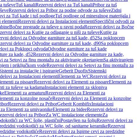
a tuševe
Tuš kanali
Rezervni delovi za Tuš kanali
Pribor za tuš
uševe
Rezervni delovi za Pribor za podne odvode za tuševe
Zidni
vi za Tuš kade i tuš podloge
Tuš podloge od mineralnog materijala i
i elementi
Rezervni delovi za Instalacioni elementi
Specifični odvodi za
abine
Bočne pregrade za tuševe u ravni poda
Rezervni delovi za Bočne
zervni delovi za Kutije za odlaganje u niši za tuševe
Kutije za
rvni delovi za Odvodne garniture za tuš kade, d52
Sa poklopcem
zervni delovi za Odvodne garniture za tuš kade, d90
Sa poklopcem
elovi za Poklopci odvoda
Odvodne garniture za tuš kade
ure za kade, d52
Rezervni delovi za Odvodne garniture za kade,
i za Setovi za finu montažu za aktiviranje okretanjem
Sa aktiviranjem
anjem i priključkom vode
Rezervni delovi za Setovi za finu montažu za
Sistemi za instalacije i ispiranje
Geberit Duofix
Sistemski
delovi za Instalacioni elementi
Elementi za WC
Rezervni delovi za
lementi za pisoare
Rezervni delovi za Elementi za pisoare
Elementi za
nti za tuševe sa kadama
Instalacioni elementi za sklopiva
ike
Elementi za armaturu
Rezervni delovi za Elementi za
lementi za konzolne nosače
Rezervni delovi za Elementi za konzolne
ibor
Rezervni delovi za Pribor
Geberit Kombifix
Instalacioni
 za Elementi za umivaonike
Elementi za bidee
Rezervni delovi za
ezervni delovi za Pribor
Za WC instalacione elemente
Za
dokotlići za WC šolje, plastični
Postavljen na šolju
Rezervni delovi za
redzidni vodokotlići za WC šolje, od sanitarne keramike
Rezervni
predzidne vodokotliće
Rezervni delovi za Ispirne cevi za predzidne
elovi za Priključci
Zaptivke
Manžetne
Spojni umeci, rozetni i