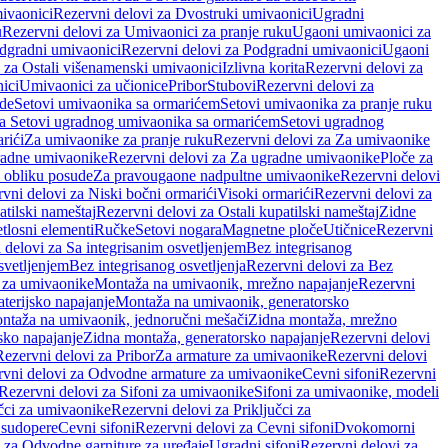
ivaonici
Rezervni delovi za Dvostruki umivaonici
Ugradni
u
Rezervni delovi za Umivaonici za pranje ruku
Ugaoni umivaonici za
dgradni umivaonici
Rezervni delovi za Podgradni umivaonici
Ugaoni
 za Ostali višenamenski umivaonici
Izlivna korita
Rezervni delovi za
ici
Umivaonici za učionice
Pribor
Stubovi
Rezervni delovi za
ade
Setovi umivaonika sa ormarićem
Setovi umivaonika za pranje ruku
za Setovi ugradnog umivaonika sa ormarićem
Setovi ugradnog
rići
Za umivaonike za pranje ruku
Rezervni delovi za Za umivaonike
radne umivaonike
Rezervni delovi za Za ugradne umivaonike
Ploče za
 obliku posude
Za pravougaone nadpultne umivaonike
Rezervni delovi
vni delovi za Niski bočni ormarići
Visoki ormarići
Rezervni delovi za
atilski nameštaj
Rezervni delovi za Ostali kupatilski nameštaj
Zidne
tlosni elementi
Ručke
Setovi nogara
Magnetne ploče
Utičnice
Rezervni
 delovi za Sa integrisanim osvetljenjem
Bez integrisanog
svetljenjem
Bez integrisanog osvetljenja
Rezervni delovi za Bez
 za umivaonike
Montaža na umivaonik, mrežno napajanje
Rezervni
terijsko napajanje
Montaža na umivaonik, generatorsko
ntaža na umivaonik, jednoručni mešači
Zidna montaža, mrežno
sko napajanje
Zidna montaža, generatorsko napajanje
Rezervni delovi
Rezervni delovi za Pribor
Za armature za umivaonike
Rezervni delovi
rvni delovi za Odvodne armature za umivaonike
Cevni sifoni
Rezervni
Rezervni delovi za Sifoni za umivaonike
Sifoni za umivaonike, modeli
učci za umivaonike
Rezervni delovi za Priključci za
 sudopere
Cevni sifoni
Rezervni delovi za Cevni sifoni
Dvokomorni
 za Odvodne garniture za uređaje
Ugradni sifoni
Rezervni delovi za