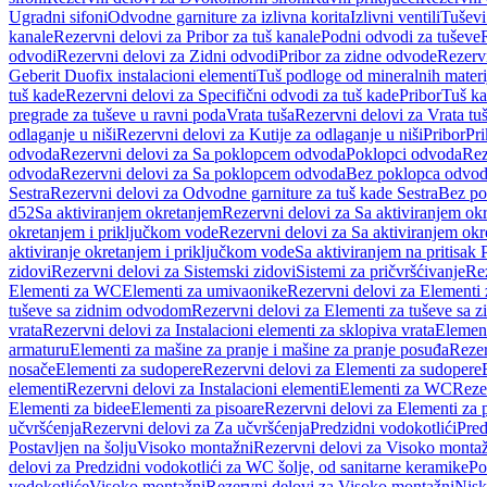
Ugradni sifoni
Odvodne garniture za izlivna korita
Izlivni ventili
Tuševi
kanale
Rezervni delovi za Pribor za tuš kanale
Podni odvodi za tuševe
odvodi
Rezervni delovi za Zidni odvodi
Pribor za zidne odvode
Rezervn
Geberit Duofix instalacioni elementi
Tuš podloge od mineralnih materi
tuš kade
Rezervni delovi za Specifični odvodi za tuš kade
Pribor
Tuš ka
pregrade za tuševe u ravni poda
Vrata tuša
Rezervni delovi za Vrata tu
odlaganje u niši
Rezervni delovi za Kutije za odlaganje u niši
Pribor
Pri
odvoda
Rezervni delovi za Sa poklopcem odvoda
Poklopci odvoda
Rez
odvoda
Rezervni delovi za Sa poklopcem odvoda
Bez poklopca odvo
Sestra
Rezervni delovi za Odvodne garniture za tuš kade Sestra
Bez po
d52
Sa aktiviranjem okretanjem
Rezervni delovi za Sa aktiviranjem ok
okretanjem i priključkom vode
Rezervni delovi za Sa aktiviranjem ok
aktiviranje okretanjem i priključkom vode
Sa aktiviranjem na pritisak
zidovi
Rezervni delovi za Sistemski zidovi
Sistemi za pričvršćivanje
Rez
Elementi za WC
Elementi za umivaonike
Rezervni delovi za Elementi
tuševe sa zidnim odvodom
Rezervni delovi za Elementi za tuševe sa
vrata
Rezervni delovi za Instalacioni elementi za sklopiva vrata
Element
armaturu
Elementi za mašine za pranje i mašine za pranje posuđa
Rezer
nosače
Elementi za sudopere
Rezervni delovi za Elementi za sudopere
elementi
Rezervni delovi za Instalacioni elementi
Elementi za WC
Reze
Elementi za bidee
Elementi za pisoare
Rezervni delovi za Elementi za 
učvršćenja
Rezervni delovi za Za učvršćenja
Predzidni vodokotlići
Pred
Postavljen na šolju
Visoko montažni
Rezervni delovi za Visoko monta
delovi za Predzidni vodokotlići za WC šolje, od sanitarne keramike
Po
vodokotliće
Visoko montažni
Rezervni delovi za Visoko montažni
Nisk