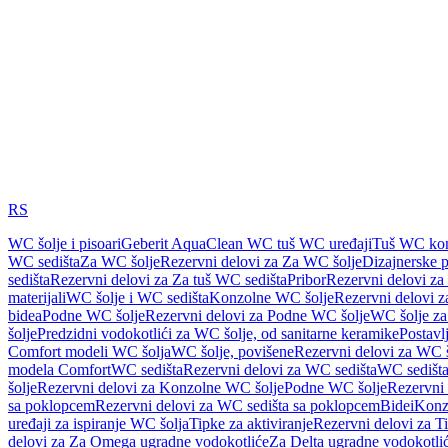
RS
WC šolje i pisoari
Geberit AquaClean WC tuš WC uređaji
Tuš WC kom
WC sedišta
Za WC šolje
Rezervni delovi za Za WC šolje
Dizajnerske 
sedišta
Rezervni delovi za Za tuš WC sedišta
Pribor
Rezervni delovi za
materijali
WC šolje i WC sedišta
Konzolne WC šolje
Rezervni delovi 
bidea
Podne WC šolje
Rezervni delovi za Podne WC šolje
WC šolje za
šolje
Predzidni vodokotlići za WC šolje, od sanitarne keramike
Postavlj
Comfort modeli WC šolja
WC šolje, povišene
Rezervni delovi za WC š
modela Comfort
WC sedišta
Rezervni delovi za WC sedišta
WC sedišta
šolje
Rezervni delovi za Konzolne WC šolje
Podne WC šolje
Rezervni
sa poklopcem
Rezervni delovi za WC sedišta sa poklopcem
Bidei
Konzo
uređaji za ispiranje WC šolja
Tipke za aktiviranje
Rezervni delovi za Ti
delovi za Za Omega ugradne vodokotliće
Za Delta ugradne vodokotli