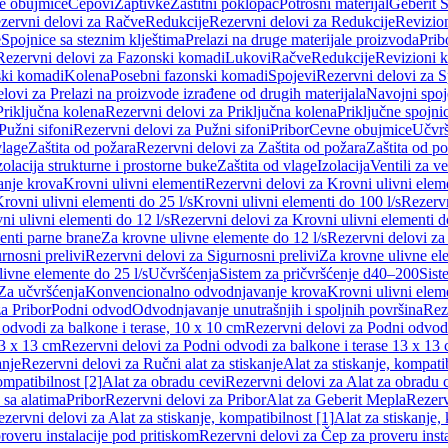
e obujmice
Čepovi
Zaptivke
Zaštitni poklopac
Potrošni materijal
Geberit S
zervni delovi za Račve
Redukcije
Rezervni delovi za Redukcije
Revizio
e
Spojnice sa steznim klještima
Prelazi na druge materijale proizvoda
Prib
Rezervni delovi za Fazonski komadi
Lukovi
Račve
Redukcije
Revizioni 
ski komadi
Kolena
Posebni fazonski komadi
Spojevi
Rezervni delovi za S
lovi za Prelazi na proizvode izrađene od drugih materijala
Navojni spoj
Priključna kolena
Rezervni delovi za Priključna kolena
Priključne spojni
Pužni sifoni
Rezervni delovi za Pužni sifoni
Pribor
Cevne obujmice
Učvrš
vlage
Zaštita od požara
Rezervni delovi za Zaštita od požara
Zaštita od p
zolacija strukturne i prostorne buke
Zaštita od vlage
Izolacija
Ventili za v
anje krova
Krovni ulivni elementi
Rezervni delovi za Krovni ulivni elem
rovni ulivni elementi do 25 l/s
Krovni ulivni elementi do 100 l/s
Rezervn
ni ulivni elementi do 12 l/s
Rezervni delovi za Krovni ulivni elementi do
enti parne brane
Za krovne ulivne elemente do 12 l/s
Rezervni delovi za
rnosni prelivi
Rezervni delovi za Sigurnosni prelivi
Za krovne ulivne el
ivne elemente do 25 l/s
Učvršćenja
Sistem za pričvršćenje d40–200
Sist
Za učvršćenja
Konvencionalno odvodnjavanje krova
Krovni ulivni elem
a Pribor
Podni odvod
Odvodnjavanje unutrašnjih i spoljnih površina
Rez
odvodi za balkone i terase, 10 x 10 cm
Rezervni delovi za Podni odvodi
13 x 13 cm
Rezervni delovi za Podni odvodi za balkone i terase 13 x 13
anje
Rezervni delovi za Ručni alat za stiskanje
Alat za stiskanje, kompatib
ompatibilnost [2]
Alat za obradu cevi
Rezervni delovi za Alat za obradu 
 sa alatima
Pribor
Rezervni delovi za Pribor
Alat za Geberit Mepla
Rezerv
zervni delovi za Alat za stiskanje, kompatibilnost [1]
Alat za stiskanje,
roveru instalacije pod pritiskom
Rezervni delovi za Čep za proveru insta