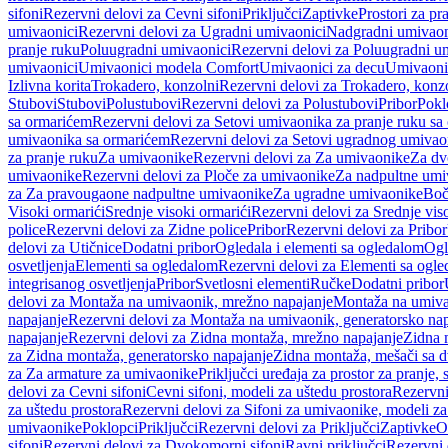
sifoni
Rezervni delovi za Cevni sifoni
Priključci
Zaptivke
Prostori za pr
umivaonici
Rezervni delovi za Ugradni umivaonici
Nadgradni umivaon
pranje ruku
Poluugradni umivaonici
Rezervni delovi za Poluugradni u
umivaonici
Umivaonici modela Comfort
Umivaonici za decu
Umivaoni
Izlivna korita
Trokadero, konzolni
Rezervni delovi za Trokadero, konz
Stubovi
Stubovi
Polustubovi
Rezervni delovi za Polustubovi
Pribor
Pokl
sa ormarićem
Rezervni delovi za Setovi umivaonika za pranje ruku s
umivaonika sa ormarićem
Rezervni delovi za Setovi ugradnog umivao
za pranje ruku
Za umivaonike
Rezervni delovi za Za umivaonike
Za dv
umivaonike
Rezervni delovi za Ploče za umivaonike
Za nadpultne umi
za Za pravougaone nadpultne umivaonike
Za ugradne umivaonike
Boč
Visoki ormarići
Srednje visoki ormarići
Rezervni delovi za Srednje vis
police
Rezervni delovi za Zidne police
Pribor
Rezervni delovi za Pribor
delovi za Utičnice
Dodatni pribor
Ogledala i elementi sa ogledalom
Ogl
osvetljenja
Elementi sa ogledalom
Rezervni delovi za Elementi sa ogl
integrisanog osvetljenja
Pribor
Svetlosni elementi
Ručke
Dodatni pribor
delovi za Montaža na umivaonik, mrežno napajanje
Montaža na umivao
napajanje
Rezervni delovi za Montaža na umivaonik, generatorsko nap
napajanje
Rezervni delovi za Zidna montaža, mrežno napajanje
Zidna 
za Zidna montaža, generatorsko napajanje
Zidna montaža, mešači sa d
za Za armature za umivaonike
Priključci uređaja za prostor za pranje, 
delovi za Cevni sifoni
Cevni sifoni, modeli za uštedu prostora
Rezervni
za uštedu prostora
Rezervni delovi za Sifoni za umivaonike, modeli za
umivaonike
Poklopci
Priključci
Rezervni delovi za Priključci
Zaptivke
O
sifoni
Rezervni delovi za Dvokomorni sifoni
Ravni priključci
Rezervni 