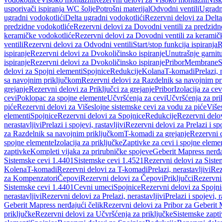
usporivači ispiranja WC šolje
Potrošni materijal
Odvodni ventili
Ugradn
ugradni vodokotlići
Delta ugradni vodokotlići
Rezervni delovi za Delta
predzidne vodokotliće
Rezervni delovi za Dovodni ventili za predzidn
keramičke vodokotliće
Rezervni delovi za Dovodni ventili za keramič
ventili
Rezervni delovi za Odvodni ventili
Start/stop funkcija ispiranja
R
ispiranje
Rezervni delovi za Dvokoličinsko ispiranje
Unutrašnje garnit
ispiranje
Rezervni delovi za Dvokoličinsko ispiranje
Pribor
Membrane
S
delovi za Spojni elementi
Spojnice
Redukcije
Kolana
T-komadi
Prelazi, 
sa navojnim priključkom
Rezervni delovi za Razdelnik sa navojnim p
grejanje
Rezervni delovi za Priključci za grejanje
Pribor
Izolacija za ce
cevi
Poklopac za spojne elemente
Učvršćenja za cevi
Učvršćenja za pri
piće
Rezervni delovi za Višeslojne sistemske cevi za vodu za piće
Više
elementi
Spojnice
Rezervni delovi za Spojnice
Redukcije
Rezervni delo
nerastavljivi
Prelazi i spojevi, rastavljivi
Rezervni delovi za Prelazi i spo
za Razdelnik sa navojnim priključkom
T-komadi za grejanje
Rezervni 
spojne elemente
Izolacija za priključke
Zaptivke za cevi i spojne eleme
zaptivke
Kompleti vijaka za prirubničke spojeve
Geberit Mapress nerđa
Sistemske cevi 1.4401
Sistemske cevi 1.4521
Rezervni delovi za Siste
Kolena
T-komadi
Rezervni delovi za T-komadi
Prelazi, nerastavljivi
Rez
za Kompenzatori
Čepovi
Rezervni delovi za Čepovi
Priključci
Rezervni 
Sistemske cevi 1.4401
Cevni umeci
Spojnice
Rezervni delovi za Spojni
nerastavljivi
Rezervni delovi za Prelazi, nerastavljivi
Prelazi i spojevi, r
Geberit Mapress nerđajući čelik
Rezervni delovi za Pribor za Geberit 
priključke
Rezervni delovi za Učvršćenja za priključke
Sistemske zapt