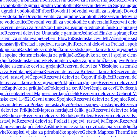
i vodokotlići
Sigma ugradni vodokotlići
Rezervni delovi za Sigma ugrad
 ugradni vodokotlići
Pribor
Dovodni i odvodni ventili za ispiranje
Dovodn
e vodokotliće
Dovodni ventili za ugradne vodokotliće
Rezervni delovi z
ke vodokotliće
Dovodni ventili za vodokotliće univerzalni
Rezervni delov
ezervni delovi za Start/stop funkcija ispiranja
Jednokoličinsko ispiranje
ure
Rezervni delovi za Unutrašnje garniture
Jednokoličinsko ispiranje
Rez
istemi za snabdevanje
Geberit FlowFit
Sistemske cevi ML
Višeslojne sis
nerastavljivi
Prelazi i spojevi, rastavljivi
Rezervni delovi za Prelazi i spoje
riključkom
Razdelnik sa priključkom za stiskanje
T-komadi za grejanje
Od
vi i spojne elemente
Izolacija za priključke
Zaptivke za cevi i spojne elem
ključke
Sistemske zaptivke
Kompleti vijaka za prirubničke spojeve
Potroš
slojne sistemske cevi za grejanje
Rezervni delovi za Višeslojne sistemske
vi za Redukcije
Kolena
Rezervni delovi za Kolena
T-komadi
Rezervni de
jevi, rastavljivi
Čepovi
Rezervni delovi za Čepovi
Priključci
Rezervni del
delovi za T-komadi za grejanje
Priključci za grejanje
Rezervni delovi za P
nte
Zaptivke za priključke
Poklopci za cevi
Učvršćenja za cevi
Učvršćenja
jući čelik
Geberit Mapress nerđajući čelik
Rezervni delovi za Geberit Ma
mske cevi 1.4521
Cevni umeci
Spojnice
Rezervni delovi za Spojnice
Redu
ervni delovi za Prelazi, nerastavljivi
Prelazi i spojevi, rastavljivi
Rezervni
delovi za Priključci
Mapress nerđajući čelik, gas
Rezervni delovi za Map
ce
Redukcije
Rezervni delovi za Redukcije
Kolena
Rezervni delovi za K
astavljivi
Rezervni delovi za Prelazi i spojevi, rastavljivi
Čepovi
Rezervni
Mapress nerđajući čelik
Zaštitne kapice za kraj cevi
Izolacija za priključk
ivke
Kompleti vijaka za prirubničke spojeve
Geberit Mapress Therm
Sist