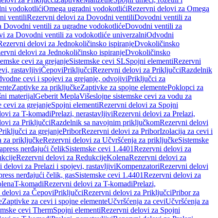
ni vodokotlići
Omega ugradni vodokotlići
Rezervni delovi za Omega
i ventili
Rezervni delovi za Dovodni ventili
Dovodni ventili za
a Dovodni ventili za ugradne vodokotliće
Dovodni ventili za
i za Dovodni ventili za vodokotliće univerzalni
Odvodni
Rezervni delovi za Jednokoličinsko ispiranje
Dvokoličinsko
ervni delovi za Jednokoličinsko ispiranje
Dvokoličinsko
temske cevi za grejanje
Sistemske cevi SL
Spojni elementi
Rezervni
vi, rastavljivi
Čepovi
Priključci
Rezervni delovi za Priključci
Razdelnik
vodne cevi i spojevi za grejanje, odvojivi
Priključci za
ente
Zaptivke za priključke
Zaptivke za spojne elemente
Poklopci za
ni materijal
Geberit Mepla
Višeslojne sistemske cevi za vodu za
 cevi za grejanje
Spojni elementi
Rezervni delovi za Spojni
lovi za T-komadi
Prelazi, nerastavljivi
Rezervni delovi za Prelazi,
ovi za Priključci
Razdelnik sa navojnim priključkom
Rezervni delovi
riključci za grejanje
Pribor
Rezervni delovi za Pribor
Izolacija za cevi i
 za priključke
Rezervni delovi za Učvršćenja za priključke
Sistemske
press nerđajući čelik
Sistemske cevi 1.4401
Rezervni delovi za
kcije
Rezervni delovi za Redukcije
Kolena
Rezervni delovi za
 delovi za Prelazi i spojevi, rastavljivi
Kompenzatori
Rezervni delovi
ress nerđajući čelik, gas
Sistemske cevi 1.4401
Rezervni delovi za
olena
T-komadi
Rezervni delovi za T-komadi
Prelazi,
 delovi za Čepovi
Priključci
Rezervni delovi za Priključci
Pribor za
e
Zaptivke za cevi i spojne elemente
Učvršćenja za cevi
Učvršćenja za
emske cevi Therm
Spojni elementi
Rezervni delovi za Spojni