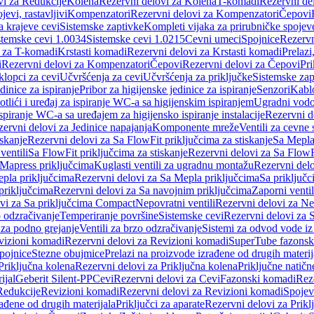
vi za Redukcije
Kolena
Rezervni delovi za Kolena
T-komadi
Rezervni de
jevi, rastavljivi
Kompenzatori
Rezervni delovi za Kompenzatori
Čepovi
a krajeve cevi
Sistemske zaptivke
Kompleti vijaka za prirubničke spojev
stemske cevi 1.0034
Sistemske cevi 1.0215
Cevni umeci
Spojnice
Rezervn
i za T-komadi
Krstasti komadi
Rezervni delovi za Krstasti komadi
Prelazi
i
Rezervni delovi za Kompenzatori
Čepovi
Rezervni delovi za Čepovi
Pri
klopci za cevi
Učvršćenja za cevi
Učvršćenja za priključke
Sistemske zap
dinice za ispiranje
Pribor za higijenske jedinice za ispiranje
Senzori
Kabl
tlići i uređaj za ispiranje WC-a sa higijenskim ispiranjem
Ugradni vodok
ispiranje WC-a sa uređajem za higijensko ispiranje instalacije
Rezervni d
ervni delovi za Jedinice napajanja
Komponente mreže
Ventili za cevne 
iskanje
Rezervni delovi za Sa FlowFit priključcima za stiskanje
Sa Mepla
ventili
Sa FlowFit priključcima za stiskanje
Rezervni delovi za Sa FlowFi
 Mapress priključcima
Kuglasti ventili za ugradnu montažu
Rezervni delo
pla priključcima
Rezervni delovi za Sa Mepla priključcima
Sa priključ
priključcima
Rezervni delovi za Sa navojnim priključcima
Zaporni ventil
vi za Sa priključcima Compact
Nepovratni ventili
Rezervni delovi za Nep
o odzračivanje
Temperiranje površine
Sistemske cevi
Rezervni delovi za 
 za podno grejanje
Ventili za brzo odzračivanje
Sistemi za odvod vode iz
vizioni komadi
Rezervni delovi za Revizioni komadi
SuperTube fazonsk
pojnice
Stezne obujmice
Prelazi na proizvode izrađene od drugih materij
Priključna kolena
Rezervni delovi za Priključna kolena
Priključne natičn
ijal
Geberit Silent-PP
Cevi
Rezervni delovi za Cevi
Fazonski komadi
Rez
Redukcije
Revizioni komadi
Rezervni delovi za Revizioni komadi
Spojev
rađene od drugih materijala
Priključci za aparate
Rezervni delovi za Priklj