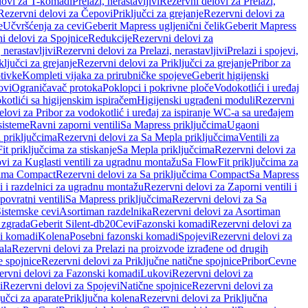
lovi za T-komadi
Prelazi, nerastavljivi
Rezervni delovi za Prelazi,
Rezervni delovi za Čepovi
Priključci za grejanje
Rezervni delovi za
e
Učvršćenja za cevi
Geberit Mapress ugljenični čelik
Geberit Mapress
i delovi za Spojnice
Redukcije
Rezervni delovi za
, nerastavljivi
Rezervni delovi za Prelazi, nerastavljivi
Prelazi i spojevi,
ključci za grejanje
Rezervni delovi za Priključci za grejanje
Pribor za
tivke
Kompleti vijaka za prirubničke spojeve
Geberit higijenski
ovi
Ograničavač protoka
Poklopci i pokrivne ploče
Vodokotlići i uređaj
otlići sa higijenskim ispiračem
Higijenski ugrađeni moduli
Rezervni
elovi za Pribor za vodokotlić i uređaj za ispiranje WC-a sa uređajem
sisteme
Ravni zaporni ventili
Sa Mapress priključcima
Ugaoni
 priključcima
Rezervni delovi za Sa Mepla priključcima
Ventili za
t priključcima za stiskanje
Sa Mepla priključcima
Rezervni delovi za
vi za Kuglasti ventili za ugradnu montažu
Sa FlowFit priključcima za
cima Compact
Rezervni delovi za Sa priključcima Compact
Sa Mapress
i i razdelnici za ugradnu montažu
Rezervni delovi za Zaporni ventili i
ovratni ventili
Sa Mapress priključcima
Rezervni delovi za Sa
Sistemske cevi
Asortiman razdelnika
Rezervni delovi za Asortiman
 zgrada
Geberit Silent-db20
Cevi
Fazonski komadi
Rezervni delovi za
i komadi
Kolena
Posebni fazonski komadi
Spojevi
Rezervni delovi za
ala
Rezervni delovi za Prelazi na proizvode izrađene od drugih
e spojnice
Rezervni delovi za Priključne natične spojnice
Pribor
Cevne
ervni delovi za Fazonski komadi
Lukovi
Rezervni delovi za
i
Rezervni delovi za Spojevi
Natične spojnice
Rezervni delovi za
učci za aparate
Priključna kolena
Rezervni delovi za Priključna