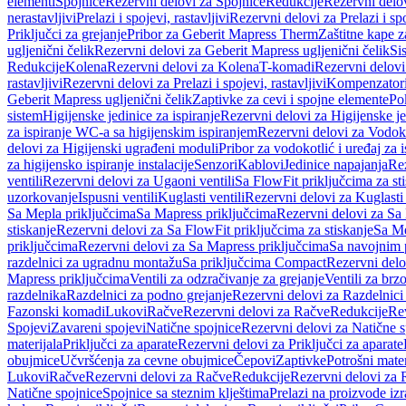
elementi
Spojnice
Rezervni delovi za Spojnice
Redukcije
Rezervni delo
nerastavljivi
Prelazi i spojevi, rastavljivi
Rezervni delovi za Prelazi i spo
Priključci za grejanje
Pribor za Geberit Mapress Therm
Zaštitne kape z
ugljenični čelik
Rezervni delovi za Geberit Mapress ugljenični čelik
Si
Redukcije
Kolena
Rezervni delovi za Kolena
T-komadi
Rezervni delov
rastavljivi
Rezervni delovi za Prelazi i spojevi, rastavljivi
Kompenzator
Geberit Mapress ugljenični čelik
Zaptivke za cevi i spojne elemente
Po
sistem
Higijenske jedinice za ispiranje
Rezervni delovi za Higijenske je
za ispiranje WC-a sa higijenskim ispiranjem
Rezervni delovi za Vodoko
delovi za Higijenski ugrađeni moduli
Pribor za vodokotlić i uređaj za 
za higijensko ispiranje instalacije
Senzori
Kablovi
Jedinice napajanja
Rez
ventili
Rezervni delovi za Ugaoni ventili
Sa FlowFit priključcima za st
uzorkovanje
Ispusni ventili
Kuglasti ventili
Rezervni delovi za Kuglasti 
Sa Mepla priključcima
Sa Mapress priključcima
Rezervni delovi za Sa
stiskanje
Rezervni delovi za Sa FlowFit priključcima za stiskanje
Sa Me
priključcima
Rezervni delovi za Sa Mapress priključcima
Sa navojnim 
razdelnici za ugradnu montažu
Sa priključcima Compact
Rezervni delo
Mapress priključcima
Ventili za odzračivanje za grejanje
Ventili za brz
razdelnika
Razdelnici za podno grejanje
Rezervni delovi za Razdelnici
Fazonski komadi
Lukovi
Račve
Rezervni delovi za Račve
Redukcije
Re
Spojevi
Zavareni spojevi
Natične spojnice
Rezervni delovi za Natične s
materijala
Priključci za aparate
Rezervni delovi za Priključci za aparate
obujmice
Učvršćenja za cevne obujmice
Čepovi
Zaptivke
Potrošni mater
Lukovi
Račve
Rezervni delovi za Račve
Redukcije
Rezervni delovi za 
Natične spojnice
Spojnice sa steznim klještima
Prelazi na proizvode iz