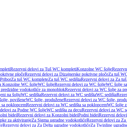
pleti
Rezervni delovi za Tuš WC kompleti
Konzolne WC šolje
Rezervn
pokrivne ploče
Rezervni delovi za Dizajnerske pokrivne ploče
Za tuš WC
 Pribor
Za tuš WC komplete
Za tuš WC sedišta
Rezervni delovi za Za tu
za Konzolne WC šolje
WC šolje
Rezervni delovi za WC šolje
WC šolje sa
 predzidne vodokotliće za monoblok
Rezervni delovi za WC šolje za p
eni na šolju
WC sedišta
Rezervni delovi za WC sedišta
WC sedišta
Rezer
olje, povišene
WC šolje, produžene
Rezervni delovi za WC šolje, prod
 sa poklopcem
Rezervni delovi za WC sedišta sa poklopcem
WC šolje z
 delovi za Podne WC šolje
WC sedišta za decu
Rezervni delovi za WC se
lni bidei
Rezervni delovi za Konzolni bidei
Podni bidei
Rezervni delovi
pke za aktiviranje
Za Sigma ugradne vodokotliće
Rezervni delovi za Za
će
Rezervni delovi za Za Delta ugradne vodokotliće
Za Twinline ugradne