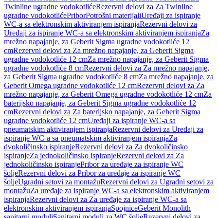
Twinline ugradne vodokotliće
Rezervni delovi za Za Twinline
ugradne vodokotliće
Pribor
Potrošni materijali
Uređaji za ispiranje
WC-a sa elektronskim aktiviranjem ispiranja
Rezervni delovi za
Uređaji za ispiranje WC-a sa elektronskim aktiviranjem ispiranja
Za
mrežno napajanje, za Geberit Sigma ugradne vodokotliće 12
cm
Rezervni delovi za Za mrežno napajanje, za Geberit Sigma
ugradne vodokotliće 12 cm
Za mrežno napajanje, za Geberit Sigma
ugradne vodokotliće 8 cm
Rezervni delovi za Za mrežno napajanje,
za Geberit Sigma ugradne vodokotliće 8 cm
Za mrežno napajanje, za
Geberit Omega ugradne vodokotliće 12 cm
Rezervni delovi za Za
mrežno napajanje, za Geberit Omega ugradne vodokotliće 12 cm
Za
baterijsko napajanje, za Geberit Sigma ugradne vodokotliće 12
cm
Rezervni delovi za Za baterijsko napajanje, za Geberit Sigma
ugradne vodokotliće 12 cm
Uređaji za ispiranje WC-a sa
pneumatskim aktiviranjem ispiranja
Rezervni delovi za Uređaji za
ispiranje WC-a sa pneumatskim aktiviranjem ispiranja
Za
dvokoličinsko ispiranje
Rezervni delovi za Za dvokoličinsko
ispiranje
Za jednokoličinsko ispiranje
Rezervni delovi za Za
jednokoličinsko ispiranje
Pribor za uređaje za ispiranje WC
šolje
Rezervni delovi za Pribor za uređaje za ispiranje WC
šolje
Ugradni setovi za montažu
Rezervni delovi za Ugradni setovi za
montažu
Za uređaje za ispiranje WC-a sa elektronskim aktiviranjem
ispiranja
Rezervni delovi za Za uređaje za ispiranje WC-a sa
elektronskim aktiviranjem ispiranja
Spojnice
Geberit Monolith
sanitarni moduli
Sanitarni moduli za WC šolje
Rezervni delovi za