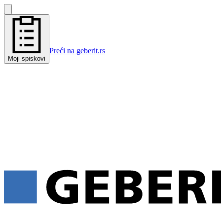
Preći na geberit.rs
Moji spiskovi