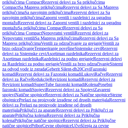
priključcima Compact
Rezervni delovi za Sa priključcima
Compact
Sa Mapress priključcima
Rezervni delovi za Sa Mapress
priključcima
Sa navojnim priključcima
Rezervni delovi za Sa
navojnim priključcima
Zaporni ventili i razdelnici za ugradnu
montažu
Rezervni delovi za Zaporni ventili i razdelnici za ugradnu
montažu
Sa priključcima Compact
Rezervni delovi za Sa
priključcima Compact
Nepovratni ventili
Rezervni delovi za
Nepovratni ventili
Sa Mapress priključcima
Rezervni delovi za Sa
Mapress priključcima
Ventili za odzračivanje za grejanje
Ventili za
brzo odzračivanje
Temperiranje površine
Sistemske cevi
Rezervni
delovi za Sistemske cevi
Asortiman razdelnika
Rezervni delovi za
Asortiman razdelnika
Razdelnici za podno grejanje
Rezervni delovi
za Razdelnici za podno grejanje
Ventili za brzo odzračivanje
Sistemi
za odvod vode iz zgrada
Geberit Silent-db20
Cevi
Fazonski
komadi
Rezervni delovi za Fazonski komadi
Lukovi
Račve
Rezervni
delovi za Račve
Redukcije
Revizioni komadi
Rezervni delovi za
Revizioni komadi
SuperTube fazonski komadi
Kolena
Posebni
fazonski komadi
Spojevi
Rezervni delovi za Spojevi
Zavareni
spojevi
Natične spojnice
Rezervni delovi za Natične spojnice
Stezne
obujmice
Prelazi na proizvode izrađene od drugih materijala
Rezervni
delovi za Prelazi na proizvode izrađene od drugih
materijala
Priključci za aparate
Rezervni delovi za Priključci za
aparate
Priključna kolena
Rezervni delovi za Priključna
kolena
Priključne natične spojnice
Rezervni delovi za Priključne
natične spojnice
Pribor
Cevne obujmice
Učvršćenja za cevne