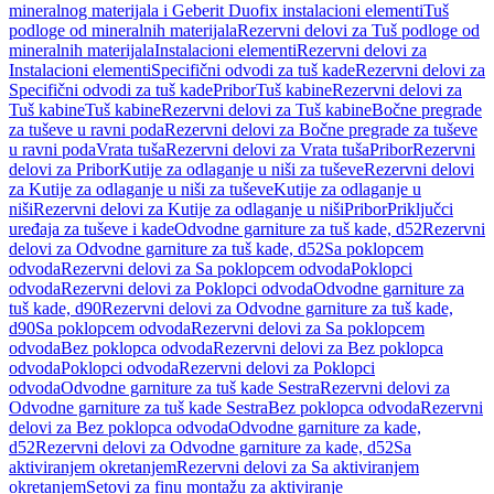
mineralnog materijala i Geberit Duofix instalacioni elementi
Tuš
podloge od mineralnih materijala
Rezervni delovi za Tuš podloge od
mineralnih materijala
Instalacioni elementi
Rezervni delovi za
Instalacioni elementi
Specifični odvodi za tuš kade
Rezervni delovi za
Specifični odvodi za tuš kade
Pribor
Tuš kabine
Rezervni delovi za
Tuš kabine
Tuš kabine
Rezervni delovi za Tuš kabine
Bočne pregrade
za tuševe u ravni poda
Rezervni delovi za Bočne pregrade za tuševe
u ravni poda
Vrata tuša
Rezervni delovi za Vrata tuša
Pribor
Rezervni
delovi za Pribor
Kutije za odlaganje u niši za tuševe
Rezervni delovi
za Kutije za odlaganje u niši za tuševe
Kutije za odlaganje u
niši
Rezervni delovi za Kutije za odlaganje u niši
Pribor
Priključci
uređaja za tuševe i kade
Odvodne garniture za tuš kade, d52
Rezervni
delovi za Odvodne garniture za tuš kade, d52
Sa poklopcem
odvoda
Rezervni delovi za Sa poklopcem odvoda
Poklopci
odvoda
Rezervni delovi za Poklopci odvoda
Odvodne garniture za
tuš kade, d90
Rezervni delovi za Odvodne garniture za tuš kade,
d90
Sa poklopcem odvoda
Rezervni delovi za Sa poklopcem
odvoda
Bez poklopca odvoda
Rezervni delovi za Bez poklopca
odvoda
Poklopci odvoda
Rezervni delovi za Poklopci
odvoda
Odvodne garniture za tuš kade Sestra
Rezervni delovi za
Odvodne garniture za tuš kade Sestra
Bez poklopca odvoda
Rezervni
delovi za Bez poklopca odvoda
Odvodne garniture za kade,
d52
Rezervni delovi za Odvodne garniture za kade, d52
Sa
aktiviranjem okretanjem
Rezervni delovi za Sa aktiviranjem
okretanjem
Setovi za finu montažu za aktiviranje