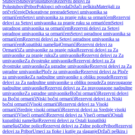
Stubovi
Stubovi
Polustubovi
Rezervni delovi za
Polustubovi
Pribor
Poklopci odvoda
Držači peškira
Materijali za
pričvršćenje
Dekorativne pregrade
Setovi umivaonika sa
ormarićem
Setovi umivaonika za pranje ruku sa ormarićem
Rezervni
delovi za Setovi umivaonika za pranje ruku sa ormarićem
Setovi
ugradnog umivaonika sa ormarićem
Rezervni delovi za Setovi
ugradnog umivaonika sa ormarićem
Setovi ugradnog umivaonika sa
ormarićem
Rezervni delovi za Setovi ugradnog umivaonika sa
ormarićem
Kupatilski nameštaj
Ormarići
Rezervni delovi za
Ormarići
Za umivaonike za pranje ruku
Rezervni delovi za Za
umivaonike za pranje ruku
Za umivaonike
Rezervni delovi za Za
umivaonike
Za dvostruke umivaonike
Rezervni delovi za Za
dvostruke umivaonike
Za ugradne umivaonike
Rezervni delovi za Za
ugradne umivaonike
Ploče za umivaonike
Rezervni delovi za Ploče
za umivaonike
Za nadpultne umivaonike u obliku posude
Rezervni
delovi za Za nadpultne umivaonike u obliku posude
Za pravougaone
nadpultne umivaonike
Rezervni delovi za Za pravougaone nadpultne
umivaonike
Za ugradne umivaonike
Bočni ormarići
Rezervni delovi
za Bočni ormarići
Niski bočni ormarići
Rezervni delovi za Niski
bočni ormarići
Visoki ormarići
Rezervni delovi za Visoki
ormarići
Srednje visoki ormarići
Rezervni delovi za Srednje visoki
ormarići
Viseći ormarići
Rezervni delovi za Viseći ormarići
Ostali
kupatilski nameštaj
Rezervni delovi za Ostali kupatilski
nameštaj
Zidne police
Rezervni delovi za Zidne police
Pribor
Rezervni
delovi za Pribor
Umeci za fioke i kutije za slaganje
Držači peškira i