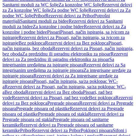
Sanitarni moduli za WC šolje
Za konzolne WC šolje
Rezervni delovi
za Za konzolne WC šolje
Za podne WC šolje
Rezervni delovi za Za
podne WC šolje
Pribor
Rezervni delovi za Pribor
Potrošni
materijali
Sanitarni moduli za bidee
Rezervni delovi za Sanitarni
moduli za bidee
Za konzolne i podne bidee
Rezervni delovi za Za
konzolne i podne bidee
Pisoari
Pisoari, način ispiranja, sa ivicom za
ispiranje
Rezervni delovi za Pisoari, način ispiranja, sa ivicom za
ispiranje
Bez poklopca
Rezervni delovi za Bez poklopca
Pisoari,
način ispiranja, bez oboda
Rezervni delovi za Pisoari, način ispiranja,
bez oboda
Za predzidnu ili ugradnu elektroniku za pisoar
Rezervni
delovi za Za predzidnu ili ugradnu elektroniku za pisoar
Sa
integrisanim uređajima za ispiranje pisoara
Rezervni delovi za Sa
integrisanim uređajima za ispiranje pisoara
Za integrisane uređaje za
ispiranje pisoara
Rezervni delovi za Za integrisane uređaje za
ispiranje pisoara
Pisoari, način ispiranja, sa/za poklopac WC-
a
Rezervni delovi za Pisoari, način ispiranja, sa/za poklopac WC-
a
Bez oboda
Rezervni delovi za Bez oboda
Pisoari, rad bez
vode
Rezervni delovi za Pisoari, rad bez vode
Bez poklopca
Rezervni
delovi za Bez poklopca
Pregrade pisoara
Rezervni delovi za Pregrade
pisoara
Pregrade pisoara od plastike
Rezervni delovi za Pregrade
pisoara od plastike
Pregrade pisoara od stakla
Rezervni delovi za
Pregrade pisoara od stakla
Pregrade pisoara od sanitarne
keramike
Rezervni delovi za Pregrade pisoara od sanitarne
keramike
Pribor
Rezervni delovi za Pribor
Poklopci pisoara
Sifoni i
pribor za sifone
Ispirne cevi, ispirna kolena i prelazi
Rezervni delovi