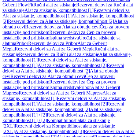
Geberit FlowFit
Ručni alat za stiskanje
Rezervni delovi za Ručni alat
za stiskanje
Alat za stiskanje, kompatibilnost [1]
Rezervni delovi za
Alat za stiskanje, kompatibilnost [1]
Alat za stiskanje, kompatibilnost
[2]
Rezervni delovi za Alat za stiskanje, kompatibilnost [2]
Alat za
obradu cevi
Rezervni delovi za Alat za obradu cevi
Čep za proveru
instalacije pod pritiskom
Rezervni delovi za Čep za proveru
instalacije pod pritiskom
Ispitna sredstva
Uređaj za stiskanje sa
alatima
Pribor
Rezervni delovi za Pribor
Alat za Geberit
Mepla
Rezervni delovi za Alat za Geberit Mepla
Ručni alat za
stiskanje
Rezervni delovi za Ručni alat za stiskanje
Alat za stiskanje,
kompatibilnost [1]
Rezervni delovi za Alat za stiskanje,
kompatibilnost [1]
Alat za stiskanje, kompatibilnost [2]
Rezervni
delovi za Alat za stiskanje, kompatibilnost [2]
Alat za obradu
cevi
Rezervni delovi za Alat za obradu cevi
Čep za proveru
instalacije pod pritiskom
Rezervni delovi za Čep za proveru
instalacije pod pritiskom
Ispitna sredstva
Pribor
Alat za Geberit
Mapress
Rezervni delovi za Alat za Geberit Mapress
Alat za
stiskanje, kompatibilnost [1]
Rezervni delovi za Alat za stiskanje,
kompatibilnost [1]
Alat za stiskanje, kompatibilnost [2]
Rezervni
delovi za Alat za stiskanje, kompatibilnost [2]
Alat za stiskanje,
kompatibilnost [1] / [2]
Rezervni delovi za Alat za stiskanje,
kompatibilnost [1] / [2]
Kompatibilnost alata za stiskanje
[2XL]
Rezervni delovi za Kompatibilnost alata za stiskanje
[2XL]
Alat za stiskanje, kompatibilnost [3]
Rezervni delovi za Alat za
stiskanje, kompatibilnost [3]
Alat za obradu cevi
Rezervni delovi za