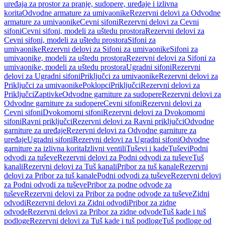
uređaja za prostor za pranje, sudopere, uređaje i izlivna
korita
Odvodne armature za umivaonike
Rezervni delovi za Odvodne
armature za umivaonike
Cevni sifoni
Rezervni delovi za Cevni
sifoni
Cevni sifoni, modeli za uštedu prostora
Rezervni delovi za
Cevni sifoni, modeli za uštedu prostora
Sifoni za
umivaonike
Rezervni delovi za Sifoni za umivaonike
Sifoni za
umivaonike, modeli za uštedu prostora
Rezervni delovi za Sifoni za
umivaonike, modeli za uštedu prostora
Ugradni sifoni
Rezervni
delovi za Ugradni sifoni
Priključci za umivaonike
Rezervni delovi za
Priključci za umivaonike
Poklopci
Priključci
Rezervni delovi za
Priključci
Zaptivke
Odvodne garniture za sudopere
Rezervni delovi za
Odvodne garniture za sudopere
Cevni sifoni
Rezervni delovi za
Cevni sifoni
Dvokomorni sifoni
Rezervni delovi za Dvokomorni
sifoni
Ravni priključci
Rezervni delovi za Ravni priključci
Odvodne
garniture za uređaje
Rezervni delovi za Odvodne garniture za
uređaje
Ugradni sifoni
Rezervni delovi za Ugradni sifoni
Odvodne
garniture za izlivna korita
Izlivni ventili
Tuševi i kade
Tuševi
Podni
odvodi za tuševe
Rezervni delovi za Podni odvodi za tuševe
Tuš
kanali
Rezervni delovi za Tuš kanali
Pribor za tuš kanale
Rezervni
delovi za Pribor za tuš kanale
Podni odvodi za tuševe
Rezervni delovi
za Podni odvodi za tuševe
Pribor za podne odvode za
tuševe
Rezervni delovi za Pribor za podne odvode za tuševe
Zidni
odvodi
Rezervni delovi za Zidni odvodi
Pribor za zidne
odvode
Rezervni delovi za Pribor za zidne odvode
Tuš kade i tuš
podloge
Rezervni delovi za Tuš kade i tuš podloge
Tuš podloge od