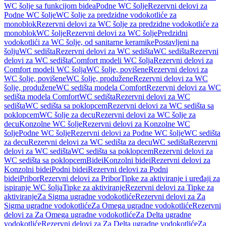
WC šolje sa funkcijom bidea
Podne WC šolje
Rezervni delovi za
Podne WC šolje
WC šolje za predzidne vodokotliće za
monoblok
Rezervni delovi za WC šolje za predzidne vodokotliće za
monoblok
WC šolje
Rezervni delovi za WC šolje
Predzidni
vodokotlići za WC šolje, od sanitarne keramike
Postavljeni na
šolju
WC sedišta
Rezervni delovi za WC sedišta
WC sedišta
Rezervni
delovi za WC sedišta
Comfort modeli WC šolja
Rezervni delovi za
Comfort modeli WC šolja
WC šolje, povišene
Rezervni delovi za
WC šolje, povišene
WC šolje, produžene
Rezervni delovi za WC
šolje, produžene
WC sedišta modela Comfort
Rezervni delovi za WC
sedišta modela Comfort
WC sedišta
Rezervni delovi za WC
sedišta
WC sedišta sa poklopcem
Rezervni delovi za WC sedišta sa
poklopcem
WC šolje za decu
Rezervni delovi za WC šolje za
decu
Konzolne WC šolje
Rezervni delovi za Konzolne WC
šolje
Podne WC šolje
Rezervni delovi za Podne WC šolje
WC sedišta
za decu
Rezervni delovi za WC sedišta za decu
WC sedišta
Rezervni
delovi za WC sedišta
WC sedišta sa poklopcem
Rezervni delovi za
WC sedišta sa poklopcem
Bidei
Konzolni bidei
Rezervni delovi za
Konzolni bidei
Podni bidei
Rezervni delovi za Podni
bidei
Pribor
Rezervni delovi za Pribor
Tipke za aktiviranje i uređaji za
ispiranje WC šolja
Tipke za aktiviranje
Rezervni delovi za Tipke za
aktiviranje
Za Sigma ugradne vodokotliće
Rezervni delovi za Za
Sigma ugradne vodokotliće
Za Omega ugradne vodokotliće
Rezervni
delovi za Za Omega ugradne vodokotliće
Za Delta ugradne
vodokotliće
Rezervni delovi za Za Delta ugradne vodokotliće
Za