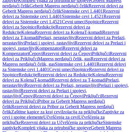
zaptivke
Kompleti vijaka za prirubničke spojeve
Geberit Mapress
nerđajući čelik
Geberit Mapress nerđajući čelik
Rezervni delovi za
Geberit Mapress nerđajući čelik
Sistemske cevi 1.4401
Rezervni
delovi za Sistemske cevi 1.4401
Sistemske cevi 1.4521
Rezervni
delovi za Sistemske cevi 1.4521
Cevni umeci
Spojnice
Rezervni
delovi za Spojnice
Redukcije
Rezervni delovi za
Redukcije
Kolena
Rezervni delovi za Kolena
T-komadi
Rezervni
delovi za T-komadi
Prelazi, nerastavljivi
Rezervni delovi za Prelazi,
nerastavljivi
Prelazi i spojevi, rastavljivi
Rezervni delovi za Prelazi i
spojevi, rastavljivi
Kompenzatori
Rezervni delovi za
Kompenzatori
Čepovi
Rezervni delovi za Čepovi
Priključci
Rezervni
delovi za Priključci
Mapress nerđajući čelik, gas
Rezervni delovi za
Mapress nerđajući čelik, gas
Sistemske cevi 1.4401
Rezervni delovi
za Sistemske cevi 1.4401
Cevni umeci
Spojnice
Rezervni delovi za
Spojnice
Redukcije
Rezervni delovi za Redukcije
Kolena
Rezervni
delovi za Kolena
T-komadi
Rezervni delovi za T-komadi
Prelazi,
nerastavljivi
Rezervni delovi za Prelazi, nerastavljivi
Prelazi i spojevi,
rastavljivi
Rezervni delovi za Prelazi i spojevi,
rastavljivi
Čepovi
Rezervni delovi za Čepovi
Priključci
Rezervni
delovi za Priključci
Pribor za Geberit Mapress nerđajući
čelik
Rezervni delovi za Pribor za Geberit Mapress nerđajući
čelik
Zaštitne kapice za kraj cevi
Izolacija za priključke
Zaptivke za
cevi i spojne elemente
Učvršćenja za cevi
Učvršćenja za
priključke
Rezervni delovi za Učvršćenja za priključke
Sistemske
zaptivke
Kompleti vijaka za prirubničke spojeve
Geberit Mapress