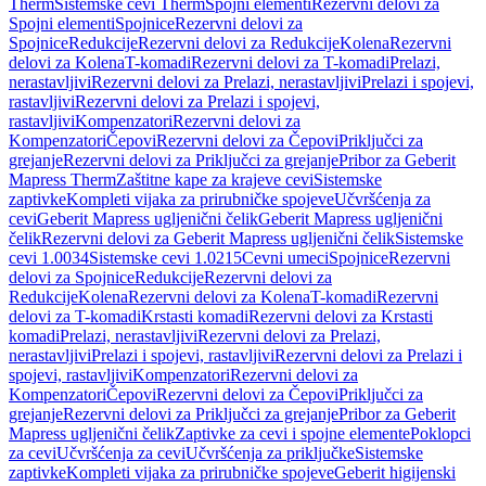
Therm
Sistemske cevi Therm
Spojni elementi
Rezervni delovi za
Spojni elementi
Spojnice
Rezervni delovi za
Spojnice
Redukcije
Rezervni delovi za Redukcije
Kolena
Rezervni
delovi za Kolena
T-komadi
Rezervni delovi za T-komadi
Prelazi,
nerastavljivi
Rezervni delovi za Prelazi, nerastavljivi
Prelazi i spojevi,
rastavljivi
Rezervni delovi za Prelazi i spojevi,
rastavljivi
Kompenzatori
Rezervni delovi za
Kompenzatori
Čepovi
Rezervni delovi za Čepovi
Priključci za
grejanje
Rezervni delovi za Priključci za grejanje
Pribor za Geberit
Mapress Therm
Zaštitne kape za krajeve cevi
Sistemske
zaptivke
Kompleti vijaka za prirubničke spojeve
Učvršćenja za
cevi
Geberit Mapress ugljenični čelik
Geberit Mapress ugljenični
čelik
Rezervni delovi za Geberit Mapress ugljenični čelik
Sistemske
cevi 1.0034
Sistemske cevi 1.0215
Cevni umeci
Spojnice
Rezervni
delovi za Spojnice
Redukcije
Rezervni delovi za
Redukcije
Kolena
Rezervni delovi za Kolena
T-komadi
Rezervni
delovi za T-komadi
Krstasti komadi
Rezervni delovi za Krstasti
komadi
Prelazi, nerastavljivi
Rezervni delovi za Prelazi,
nerastavljivi
Prelazi i spojevi, rastavljivi
Rezervni delovi za Prelazi i
spojevi, rastavljivi
Kompenzatori
Rezervni delovi za
Kompenzatori
Čepovi
Rezervni delovi za Čepovi
Priključci za
grejanje
Rezervni delovi za Priključci za grejanje
Pribor za Geberit
Mapress ugljenični čelik
Zaptivke za cevi i spojne elemente
Poklopci
za cevi
Učvršćenja za cevi
Učvršćenja za priključke
Sistemske
zaptivke
Kompleti vijaka za prirubničke spojeve
Geberit higijenski