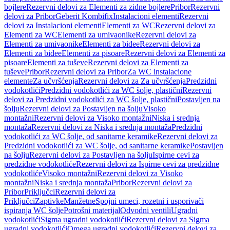
bojlere
Rezervni delovi za Elementi za zidne bojlere
Pribor
Rezervni
delovi za Pribor
Geberit Kombifix
Instalacioni elementi
Rezervni
delovi za Instalacioni elementi
Elementi za WC
Rezervni delovi za
Elementi za WC
Elementi za umivaonike
Rezervni delovi za
Elementi za umivaonike
Elementi za bidee
Rezervni delovi za
Elementi za bidee
Elementi za pisoare
Rezervni delovi za Elementi za
pisoare
Elementi za tuševe
Rezervni delovi za Elementi za
tuševe
Pribor
Rezervni delovi za Pribor
Za WC instalacione
elemente
Za učvršćenja
Rezervni delovi za Za učvršćenja
Predzidni
vodokotlići
Predzidni vodokotlići za WC šolje, plastični
Rezervni
delovi za Predzidni vodokotlići za WC šolje, plastični
Postavljen na
šolju
Rezervni delovi za Postavljen na šolju
Visoko
montažni
Rezervni delovi za Visoko montažni
Niska i srednja
montaža
Rezervni delovi za Niska i srednja montaža
Predzidni
vodokotlići za WC šolje, od sanitarne keramike
Rezervni delovi za
Predzidni vodokotlići za WC šolje, od sanitarne keramike
Postavljen
na šolju
Rezervni delovi za Postavljen na šolju
Ispirne cevi za
predzidne vodokotliće
Rezervni delovi za Ispirne cevi za predzidne
vodokotliće
Visoko montažni
Rezervni delovi za Visoko
montažni
Niska i srednja montaža
Pribor
Rezervni delovi za
Pribor
Priključci
Rezervni delovi za
Priključci
Zaptivke
Manžetne
Spojni umeci, rozetni i usporivači
ispiranja WC šolje
Potrošni materijal
Odvodni ventili
Ugradni
vodokotlići
Sigma ugradni vodokotlići
Rezervni delovi za Sigma
ugradni vodokotlići
Omega ugradni vodokotlići
Rezervni delovi za