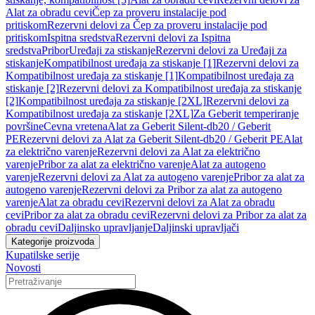
Alat za obradu cevi
Čep za proveru instalacije pod
pritiskom
Rezervni delovi za Čep za proveru instalacije pod
pritiskom
Ispitna sredstva
Rezervni delovi za Ispitna
sredstva
Pribor
Uređaji za stiskanje
Rezervni delovi za Uređaji za
stiskanje
Kompatibilnost uređaja za stiskanje [1]
Rezervni delovi za
Kompatibilnost uređaja za stiskanje [1]
Kompatibilnost uređaja za
stiskanje [2]
Rezervni delovi za Kompatibilnost uređaja za stiskanje
[2]
Kompatibilnost uređaja za stiskanje [2XL]
Rezervni delovi za
Kompatibilnost uređaja za stiskanje [2XL]
Za Geberit temperiranje
površine
Cevna vretena
Alat za Geberit Silent-db20 / Geberit
PE
Rezervni delovi za Alat za Geberit Silent-db20 / Geberit PE
Alat
za električno varenje
Rezervni delovi za Alat za električno
varenje
Pribor za alat za električno varenje
Alat za autogeno
varenje
Rezervni delovi za Alat za autogeno varenje
Pribor za alat za
autogeno varenje
Rezervni delovi za Pribor za alat za autogeno
varenje
Alat za obradu cevi
Rezervni delovi za Alat za obradu
cevi
Pribor za alat za obradu cevi
Rezervni delovi za Pribor za alat za
obradu cevi
Daljinsko upravljanje
Daljinski upravljači
Kategorije proizvoda
Kupatilske serije
Novosti