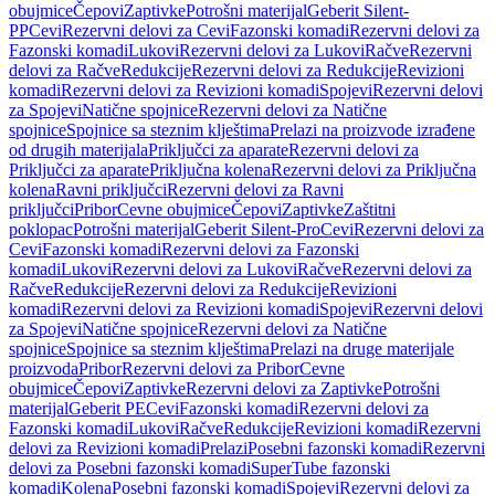
obujmice
Čepovi
Zaptivke
Potrošni materijal
Geberit Silent-
PP
Cevi
Rezervni delovi za Cevi
Fazonski komadi
Rezervni delovi za
Fazonski komadi
Lukovi
Rezervni delovi za Lukovi
Račve
Rezervni
delovi za Račve
Redukcije
Rezervni delovi za Redukcije
Revizioni
komadi
Rezervni delovi za Revizioni komadi
Spojevi
Rezervni delovi
za Spojevi
Natične spojnice
Rezervni delovi za Natične
spojnice
Spojnice sa steznim klještima
Prelazi na proizvode izrađene
od drugih materijala
Priključci za aparate
Rezervni delovi za
Priključci za aparate
Priključna kolena
Rezervni delovi za Priključna
kolena
Ravni priključci
Rezervni delovi za Ravni
priključci
Pribor
Cevne obujmice
Čepovi
Zaptivke
Zaštitni
poklopac
Potrošni materijal
Geberit Silent-Pro
Cevi
Rezervni delovi za
Cevi
Fazonski komadi
Rezervni delovi za Fazonski
komadi
Lukovi
Rezervni delovi za Lukovi
Račve
Rezervni delovi za
Račve
Redukcije
Rezervni delovi za Redukcije
Revizioni
komadi
Rezervni delovi za Revizioni komadi
Spojevi
Rezervni delovi
za Spojevi
Natične spojnice
Rezervni delovi za Natične
spojnice
Spojnice sa steznim klještima
Prelazi na druge materijale
proizvoda
Pribor
Rezervni delovi za Pribor
Cevne
obujmice
Čepovi
Zaptivke
Rezervni delovi za Zaptivke
Potrošni
materijal
Geberit PE
Cevi
Fazonski komadi
Rezervni delovi za
Fazonski komadi
Lukovi
Račve
Redukcije
Revizioni komadi
Rezervni
delovi za Revizioni komadi
Prelazi
Posebni fazonski komadi
Rezervni
delovi za Posebni fazonski komadi
SuperTube fazonski
komadi
Kolena
Posebni fazonski komadi
Spojevi
Rezervni delovi za