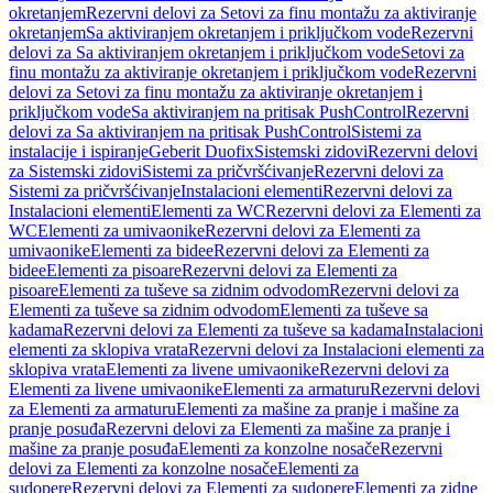
okretanjem
Rezervni delovi za Setovi za finu montažu za aktiviranje
okretanjem
Sa aktiviranjem okretanjem i priključkom vode
Rezervni
delovi za Sa aktiviranjem okretanjem i priključkom vode
Setovi za
finu montažu za aktiviranje okretanjem i priključkom vode
Rezervni
delovi za Setovi za finu montažu za aktiviranje okretanjem i
priključkom vode
Sa aktiviranjem na pritisak PushControl
Rezervni
delovi za Sa aktiviranjem na pritisak PushControl
Sistemi za
instalacije i ispiranje
Geberit Duofix
Sistemski zidovi
Rezervni delovi
za Sistemski zidovi
Sistemi za pričvršćivanje
Rezervni delovi za
Sistemi za pričvršćivanje
Instalacioni elementi
Rezervni delovi za
Instalacioni elementi
Elementi za WC
Rezervni delovi za Elementi za
WC
Elementi za umivaonike
Rezervni delovi za Elementi za
umivaonike
Elementi za bidee
Rezervni delovi za Elementi za
bidee
Elementi za pisoare
Rezervni delovi za Elementi za
pisoare
Elementi za tuševe sa zidnim odvodom
Rezervni delovi za
Elementi za tuševe sa zidnim odvodom
Elementi za tuševe sa
kadama
Rezervni delovi za Elementi za tuševe sa kadama
Instalacioni
elementi za sklopiva vrata
Rezervni delovi za Instalacioni elementi za
sklopiva vrata
Elementi za livene umivaonike
Rezervni delovi za
Elementi za livene umivaonike
Elementi za armaturu
Rezervni delovi
za Elementi za armaturu
Elementi za mašine za pranje i mašine za
pranje posuđa
Rezervni delovi za Elementi za mašine za pranje i
mašine za pranje posuđa
Elementi za konzolne nosače
Rezervni
delovi za Elementi za konzolne nosače
Elementi za
sudopere
Rezervni delovi za Elementi za sudopere
Elementi za zidne