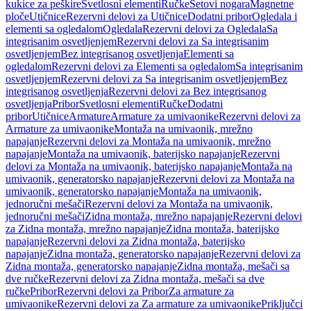
kukice za peškire
Svetlosni elementi
Ručke
Setovi nogara
Magnetne
ploče
Utičnice
Rezervni delovi za Utičnice
Dodatni pribor
Ogledala i
elementi sa ogledalom
Ogledala
Rezervni delovi za Ogledala
Sa
integrisanim osvetljenjem
Rezervni delovi za Sa integrisanim
osvetljenjem
Bez integrisanog osvetljenja
Elementi sa
ogledalom
Rezervni delovi za Elementi sa ogledalom
Sa integrisanim
osvetljenjem
Rezervni delovi za Sa integrisanim osvetljenjem
Bez
integrisanog osvetljenja
Rezervni delovi za Bez integrisanog
osvetljenja
Pribor
Svetlosni elementi
Ručke
Dodatni
pribor
Utičnice
Armature
Armature za umivaonike
Rezervni delovi za
Armature za umivaonike
Montaža na umivaonik, mrežno
napajanje
Rezervni delovi za Montaža na umivaonik, mrežno
napajanje
Montaža na umivaonik, baterijsko napajanje
Rezervni
delovi za Montaža na umivaonik, baterijsko napajanje
Montaža na
umivaonik, generatorsko napajanje
Rezervni delovi za Montaža na
umivaonik, generatorsko napajanje
Montaža na umivaonik,
jednoručni mešači
Rezervni delovi za Montaža na umivaonik,
jednoručni mešači
Zidna montaža, mrežno napajanje
Rezervni delovi
za Zidna montaža, mrežno napajanje
Zidna montaža, baterijsko
napajanje
Rezervni delovi za Zidna montaža, baterijsko
napajanje
Zidna montaža, generatorsko napajanje
Rezervni delovi za
Zidna montaža, generatorsko napajanje
Zidna montaža, mešači sa
dve ručke
Rezervni delovi za Zidna montaža, mešači sa dve
ručke
Pribor
Rezervni delovi za Pribor
Za armature za
umivaonike
Rezervni delovi za Za armature za umivaonike
Priključci