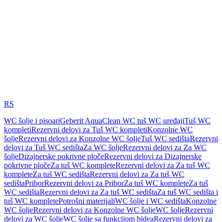
RS
WC šolje i pisoari
Geberit AquaClean WC tuš WC uređaji
Tuš WC
kompleti
Rezervni delovi za Tuš WC kompleti
Konzolne WC
šolje
Rezervni delovi za Konzolne WC šolje
Tuš WC sedišta
Rezervni
delovi za Tuš WC sedišta
Za WC šolje
Rezervni delovi za Za WC
šolje
Dizajnerske pokrivne ploče
Rezervni delovi za Dizajnerske
pokrivne ploče
Za tuš WC komplete
Rezervni delovi za Za tuš WC
komplete
Za tuš WC sedišta
Rezervni delovi za Za tuš WC
sedišta
Pribor
Rezervni delovi za Pribor
Za tuš WC komplete
Za tuš
WC sedišta
Rezervni delovi za Za tuš WC sedišta
Za tuš WC sedišta i
tuš WC komplete
Potrošni materijali
WC šolje i WC sedišta
Konzolne
WC šolje
Rezervni delovi za Konzolne WC šolje
WC šolje
Rezervni
delovi za WC šolje
WC šolje sa funkcijom bidea
Rezervni delovi za