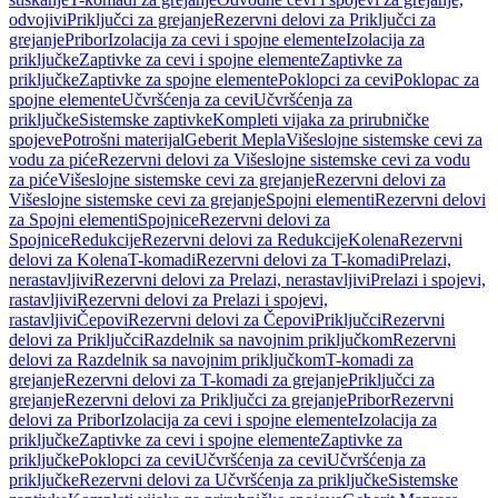
odvojivi
Priključci za grejanje
Rezervni delovi za Priključci za
grejanje
Pribor
Izolacija za cevi i spojne elemente
Izolacija za
priključke
Zaptivke za cevi i spojne elemente
Zaptivke za
priključke
Zaptivke za spojne elemente
Poklopci za cevi
Poklopac za
spojne elemente
Učvršćenja za cevi
Učvršćenja za
priključke
Sistemske zaptivke
Kompleti vijaka za prirubničke
spojeve
Potrošni materijal
Geberit Mepla
Višeslojne sistemske cevi za
vodu za piće
Rezervni delovi za Višeslojne sistemske cevi za vodu
za piće
Višeslojne sistemske cevi za grejanje
Rezervni delovi za
Višeslojne sistemske cevi za grejanje
Spojni elementi
Rezervni delovi
za Spojni elementi
Spojnice
Rezervni delovi za
Spojnice
Redukcije
Rezervni delovi za Redukcije
Kolena
Rezervni
delovi za Kolena
T-komadi
Rezervni delovi za T-komadi
Prelazi,
nerastavljivi
Rezervni delovi za Prelazi, nerastavljivi
Prelazi i spojevi,
rastavljivi
Rezervni delovi za Prelazi i spojevi,
rastavljivi
Čepovi
Rezervni delovi za Čepovi
Priključci
Rezervni
delovi za Priključci
Razdelnik sa navojnim priključkom
Rezervni
delovi za Razdelnik sa navojnim priključkom
T-komadi za
grejanje
Rezervni delovi za T-komadi za grejanje
Priključci za
grejanje
Rezervni delovi za Priključci za grejanje
Pribor
Rezervni
delovi za Pribor
Izolacija za cevi i spojne elemente
Izolacija za
priključke
Zaptivke za cevi i spojne elemente
Zaptivke za
priključke
Poklopci za cevi
Učvršćenja za cevi
Učvršćenja za
priključke
Rezervni delovi za Učvršćenja za priključke
Sistemske