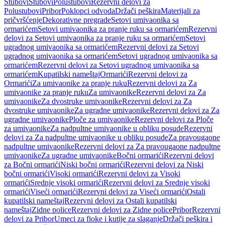
Stubovi
Stubovi
Polustubovi
Rezervni delovi za
Polustubovi
Pribor
Poklopci odvoda
Držači peškira
Materijali za
pričvršćenje
Dekorativne pregrade
Setovi umivaonika sa
ormarićem
Setovi umivaonika za pranje ruku sa ormarićem
Rezervni
delovi za Setovi umivaonika za pranje ruku sa ormarićem
Setovi
ugradnog umivaonika sa ormarićem
Rezervni delovi za Setovi
ugradnog umivaonika sa ormarićem
Setovi ugradnog umivaonika sa
ormarićem
Rezervni delovi za Setovi ugradnog umivaonika sa
ormarićem
Kupatilski nameštaj
Ormarići
Rezervni delovi za
Ormarići
Za umivaonike za pranje ruku
Rezervni delovi za Za
umivaonike za pranje ruku
Za umivaonike
Rezervni delovi za Za
umivaonike
Za dvostruke umivaonike
Rezervni delovi za Za
dvostruke umivaonike
Za ugradne umivaonike
Rezervni delovi za Za
ugradne umivaonike
Ploče za umivaonike
Rezervni delovi za Ploče
za umivaonike
Za nadpultne umivaonike u obliku posude
Rezervni
delovi za Za nadpultne umivaonike u obliku posude
Za pravougaone
nadpultne umivaonike
Rezervni delovi za Za pravougaone nadpultne
umivaonike
Za ugradne umivaonike
Bočni ormarići
Rezervni delovi
za Bočni ormarići
Niski bočni ormarići
Rezervni delovi za Niski
bočni ormarići
Visoki ormarići
Rezervni delovi za Visoki
ormarići
Srednje visoki ormarići
Rezervni delovi za Srednje visoki
ormarići
Viseći ormarići
Rezervni delovi za Viseći ormarići
Ostali
kupatilski nameštaj
Rezervni delovi za Ostali kupatilski
nameštaj
Zidne police
Rezervni delovi za Zidne police
Pribor
Rezervni
delovi za Pribor
Umeci za fioke i kutije za slaganje
Držači peškira i