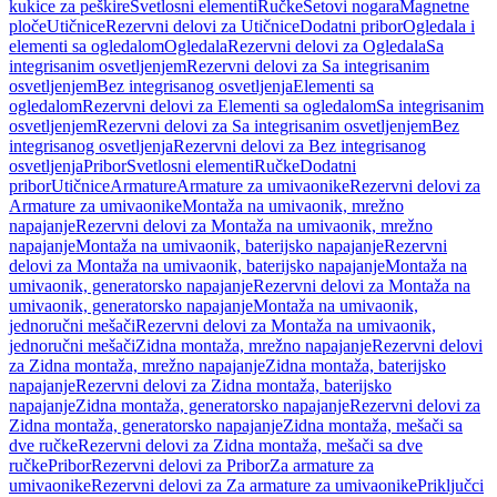
kukice za peškire
Svetlosni elementi
Ručke
Setovi nogara
Magnetne
ploče
Utičnice
Rezervni delovi za Utičnice
Dodatni pribor
Ogledala i
elementi sa ogledalom
Ogledala
Rezervni delovi za Ogledala
Sa
integrisanim osvetljenjem
Rezervni delovi za Sa integrisanim
osvetljenjem
Bez integrisanog osvetljenja
Elementi sa
ogledalom
Rezervni delovi za Elementi sa ogledalom
Sa integrisanim
osvetljenjem
Rezervni delovi za Sa integrisanim osvetljenjem
Bez
integrisanog osvetljenja
Rezervni delovi za Bez integrisanog
osvetljenja
Pribor
Svetlosni elementi
Ručke
Dodatni
pribor
Utičnice
Armature
Armature za umivaonike
Rezervni delovi za
Armature za umivaonike
Montaža na umivaonik, mrežno
napajanje
Rezervni delovi za Montaža na umivaonik, mrežno
napajanje
Montaža na umivaonik, baterijsko napajanje
Rezervni
delovi za Montaža na umivaonik, baterijsko napajanje
Montaža na
umivaonik, generatorsko napajanje
Rezervni delovi za Montaža na
umivaonik, generatorsko napajanje
Montaža na umivaonik,
jednoručni mešači
Rezervni delovi za Montaža na umivaonik,
jednoručni mešači
Zidna montaža, mrežno napajanje
Rezervni delovi
za Zidna montaža, mrežno napajanje
Zidna montaža, baterijsko
napajanje
Rezervni delovi za Zidna montaža, baterijsko
napajanje
Zidna montaža, generatorsko napajanje
Rezervni delovi za
Zidna montaža, generatorsko napajanje
Zidna montaža, mešači sa
dve ručke
Rezervni delovi za Zidna montaža, mešači sa dve
ručke
Pribor
Rezervni delovi za Pribor
Za armature za
umivaonike
Rezervni delovi za Za armature za umivaonike
Priključci