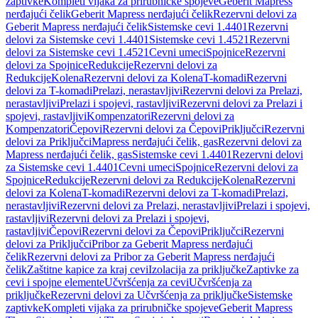
zaptivke
Kompleti vijaka za prirubničke spojeve
Geberit Mapress
nerđajući čelik
Geberit Mapress nerđajući čelik
Rezervni delovi za
Geberit Mapress nerđajući čelik
Sistemske cevi 1.4401
Rezervni
delovi za Sistemske cevi 1.4401
Sistemske cevi 1.4521
Rezervni
delovi za Sistemske cevi 1.4521
Cevni umeci
Spojnice
Rezervni
delovi za Spojnice
Redukcije
Rezervni delovi za
Redukcije
Kolena
Rezervni delovi za Kolena
T-komadi
Rezervni
delovi za T-komadi
Prelazi, nerastavljivi
Rezervni delovi za Prelazi,
nerastavljivi
Prelazi i spojevi, rastavljivi
Rezervni delovi za Prelazi i
spojevi, rastavljivi
Kompenzatori
Rezervni delovi za
Kompenzatori
Čepovi
Rezervni delovi za Čepovi
Priključci
Rezervni
delovi za Priključci
Mapress nerđajući čelik, gas
Rezervni delovi za
Mapress nerđajući čelik, gas
Sistemske cevi 1.4401
Rezervni delovi
za Sistemske cevi 1.4401
Cevni umeci
Spojnice
Rezervni delovi za
Spojnice
Redukcije
Rezervni delovi za Redukcije
Kolena
Rezervni
delovi za Kolena
T-komadi
Rezervni delovi za T-komadi
Prelazi,
nerastavljivi
Rezervni delovi za Prelazi, nerastavljivi
Prelazi i spojevi,
rastavljivi
Rezervni delovi za Prelazi i spojevi,
rastavljivi
Čepovi
Rezervni delovi za Čepovi
Priključci
Rezervni
delovi za Priključci
Pribor za Geberit Mapress nerđajući
čelik
Rezervni delovi za Pribor za Geberit Mapress nerđajući
čelik
Zaštitne kapice za kraj cevi
Izolacija za priključke
Zaptivke za
cevi i spojne elemente
Učvršćenja za cevi
Učvršćenja za
priključke
Rezervni delovi za Učvršćenja za priključke
Sistemske
zaptivke
Kompleti vijaka za prirubničke spojeve
Geberit Mapress