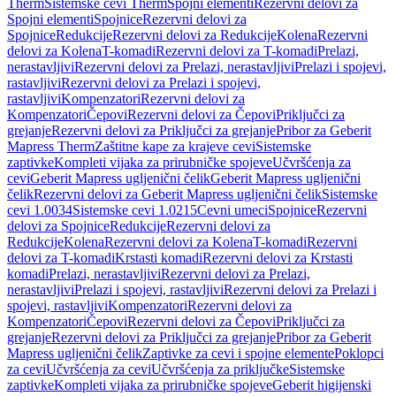
Therm
Sistemske cevi Therm
Spojni elementi
Rezervni delovi za
Spojni elementi
Spojnice
Rezervni delovi za
Spojnice
Redukcije
Rezervni delovi za Redukcije
Kolena
Rezervni
delovi za Kolena
T-komadi
Rezervni delovi za T-komadi
Prelazi,
nerastavljivi
Rezervni delovi za Prelazi, nerastavljivi
Prelazi i spojevi,
rastavljivi
Rezervni delovi za Prelazi i spojevi,
rastavljivi
Kompenzatori
Rezervni delovi za
Kompenzatori
Čepovi
Rezervni delovi za Čepovi
Priključci za
grejanje
Rezervni delovi za Priključci za grejanje
Pribor za Geberit
Mapress Therm
Zaštitne kape za krajeve cevi
Sistemske
zaptivke
Kompleti vijaka za prirubničke spojeve
Učvršćenja za
cevi
Geberit Mapress ugljenični čelik
Geberit Mapress ugljenični
čelik
Rezervni delovi za Geberit Mapress ugljenični čelik
Sistemske
cevi 1.0034
Sistemske cevi 1.0215
Cevni umeci
Spojnice
Rezervni
delovi za Spojnice
Redukcije
Rezervni delovi za
Redukcije
Kolena
Rezervni delovi za Kolena
T-komadi
Rezervni
delovi za T-komadi
Krstasti komadi
Rezervni delovi za Krstasti
komadi
Prelazi, nerastavljivi
Rezervni delovi za Prelazi,
nerastavljivi
Prelazi i spojevi, rastavljivi
Rezervni delovi za Prelazi i
spojevi, rastavljivi
Kompenzatori
Rezervni delovi za
Kompenzatori
Čepovi
Rezervni delovi za Čepovi
Priključci za
grejanje
Rezervni delovi za Priključci za grejanje
Pribor za Geberit
Mapress ugljenični čelik
Zaptivke za cevi i spojne elemente
Poklopci
za cevi
Učvršćenja za cevi
Učvršćenja za priključke
Sistemske
zaptivke
Kompleti vijaka za prirubničke spojeve
Geberit higijenski