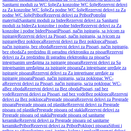
Sanitarni moduli za WC šolje
Za konzolne WC šolje
Rezervni delovi
za Za konzolne WC šolje
Za podne WC šolje
Rezervni delovi za Za
podne WC šolje
Pribor
Rezervni delovi za Pribor
Potrošni
materijali
Sanitarni moduli za bidee
Rezervni delovi za Sanitarni
moduli za bidee
Za konzolne i podne bidee
Rezervni delovi za Za
konzolne i podne bidee
Pisoari
Pisoari, način ispiranja, sa ivicom za
ispiranje
Rezervni delovi za Pisoari, način ispiranja, sa ivicom za
ispiranje
Bez poklopca
Rezervni delovi za Bez poklopca
Pisoari,
način ispiranja, bez oboda
Rezervni delovi za Pisoari, način ispiranja,
bez oboda
Za predzidnu ili ugradnu elektroniku za pisoar
Rezervni
delovi za Za predzidnu ili ugradnu elektroniku za pisoar
Sa
integrisanim uređajima za ispiranje pisoara
Rezervni delovi za Sa
integrisanim uređajima za ispiranje pisoara
Za integrisane uređaje za
ispiranje pisoara
Rezervni delovi za Za integrisane uređaje za
ispiranje pisoara
Pisoari, način ispiranja, sa/za poklopac WC-
a
Rezervni delovi za Pisoari, način ispiranja, sa/za poklopac WC-
a
Bez oboda
Rezervni delovi za Bez oboda
Pisoari, rad bez
vode
Rezervni delovi za Pisoari, rad bez vode
Bez poklopca
Rezervni
delovi za Bez poklopca
Pregrade pisoara
Rezervni delovi za Pregrade
pisoara
Pregrade pisoara od plastike
Rezervni delovi za Pregrade
pisoara od plastike
Pregrade pisoara od stakla
Rezervni delovi za
Pregrade pisoara od stakla
Pregrade pisoara od sanitarne
keramike
Rezervni delovi za Pregrade pisoara od sanitarne
keramike
Pribor
Rezervni delovi za Pribor
Poklopci pisoara
Sifoni i
pribor za sifone
Ispirne cevi, ispirna kolena i prelazi
Rezervni delovi