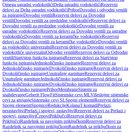
Omega ugradni vodokotlići
Delta ugradni vodokotlići
Rezervni
delovi za Delta ugradni vodokotlići
Pribor
Dovodni i odvodni ventili
za ispiranje
Dovodni ventili
Rezervni delovi za Dovodni
ventili
Dovodni ventili za predzidne vodokotliće
Rezervni delovi za
Dovodni ventili za predzidne vodokotliće
Dovodni ventili za
ugradne vodokotliće
Rezervni delovi za Dovodni ventili za ugradne
vodokotliće
Dovodni ventili za keramičke vodokotliće
Rezervni
delovi za Dovodni ventili za keramičke vodokotliće
Dovodni ventili
za vodokotliće univerzalni
Rezervni delovi za Dovodni ventili za
vodokotliće univerzalni
Odvodni ventili
Rezervni delovi za Odvodni
ventili
Start/stop funkcija ispiranja
Rezervni delovi za Start/stop
funkcija ispiranja
Jednokoličinsko ispiranje
Rezervni delovi za
Jednokoličinsko ispiranje
Dvokoličinsko ispiranje
Rezervni delovi za
Dvokoličinsko ispiranje
Unutrašnje garniture
Rezervni delovi za
Unutrašnje garniture
Jednokoličinsko ispiranje
Rezervni delovi za
Jednokoličinsko ispiranje
Dvokoličinsko ispiranje
Rezervni delovi za
Dvokoličinsko ispiranje
Pribor
Membrane
Sistemi za
snabdevanje
Geberit FlowFit
Sistemske cevi ML
Višeslojne sistemske
cevi za grejanje
Sistemske cevi SL
Spojni elementi
Rezervni delovi za
Spojni elementi
Spojnice
Redukcije
Kolana
T-komadi
Prelazi,
nerastavljivi
Prelazi i spojevi, rastavljivi
Rezervni delovi za Prelazi i
spojevi, rastavljivi
Čepovi
Priključci
Rezervni delovi za
Priključci
Razdelnik sa navojnim priključkom
Rezervni delovi za
Razdelnik sa navojnim priključkom
Razdelnik sa priključkom za
stiskanje
T-komadi za grejanje
Odvodne cevi i spojevi za grejanje,