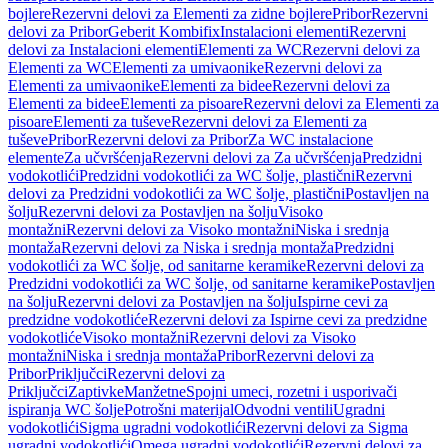
bojlere
Rezervni delovi za Elementi za zidne bojlere
Pribor
Rezervni
delovi za Pribor
Geberit Kombifix
Instalacioni elementi
Rezervni
delovi za Instalacioni elementi
Elementi za WC
Rezervni delovi za
Elementi za WC
Elementi za umivaonike
Rezervni delovi za
Elementi za umivaonike
Elementi za bidee
Rezervni delovi za
Elementi za bidee
Elementi za pisoare
Rezervni delovi za Elementi za
pisoare
Elementi za tuševe
Rezervni delovi za Elementi za
tuševe
Pribor
Rezervni delovi za Pribor
Za WC instalacione
elemente
Za učvršćenja
Rezervni delovi za Za učvršćenja
Predzidni
vodokotlići
Predzidni vodokotlići za WC šolje, plastični
Rezervni
delovi za Predzidni vodokotlići za WC šolje, plastični
Postavljen na
šolju
Rezervni delovi za Postavljen na šolju
Visoko
montažni
Rezervni delovi za Visoko montažni
Niska i srednja
montaža
Rezervni delovi za Niska i srednja montaža
Predzidni
vodokotlići za WC šolje, od sanitarne keramike
Rezervni delovi za
Predzidni vodokotlići za WC šolje, od sanitarne keramike
Postavljen
na šolju
Rezervni delovi za Postavljen na šolju
Ispirne cevi za
predzidne vodokotliće
Rezervni delovi za Ispirne cevi za predzidne
vodokotliće
Visoko montažni
Rezervni delovi za Visoko
montažni
Niska i srednja montaža
Pribor
Rezervni delovi za
Pribor
Priključci
Rezervni delovi za
Priključci
Zaptivke
Manžetne
Spojni umeci, rozetni i usporivači
ispiranja WC šolje
Potrošni materijal
Odvodni ventili
Ugradni
vodokotlići
Sigma ugradni vodokotlići
Rezervni delovi za Sigma
ugradni vodokotlići
Omega ugradni vodokotlići
Rezervni delovi za