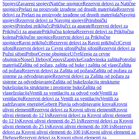
Spojevi
Zavareni spojevi
Natične spojnice
Rezervni delovi za Natične
spojnice
Prelazi na proizvode izrađene od drugih materijala
Rezervni
delovi za Prelazi na proizvode izrađene od drugih materijala
Navojni
spojevi
Rezervni delovi za Navojni spojevi
Prirubnički
spojevi
Prirubni priključci
Priključci za aparate
Rezervni delovi za
Priključci za aparate
Priključna kolena
Rezervni delovi za Priključna
kolena
Priključne spojnice
Rezervni delovi za Priključne
spojnice
Ravni priključci
Rezervni delovi za Ravni priključci
Cevni
sifoni
Rezervni delovi za Cevni sifoni
Pužni sifoni
Rezervni delovi za
Pužni sifoni
Pribor
Cevne obujmice
Učvršćenja za cevne
obujmice
Noseći žlebovi
Čepovi
Zaptivke
Građevinska zaštita
Potrošni
materijal
Zaštita od požara, zaštita od buke i zaštita od vlage
Zaštita
od požara
Rezervni delovi za Zaštita od požara
Zaštita od požara za
sisteme za odvodnjavanje
Rezervni delovi za Zaštita od požara za
sisteme za odvodnjavanje
Zaštita od buke
Izolacija strukturne
buke
Izolacija strukturne i prostorne buke
Zaštita od
vlage
Izolacija
Ventili za ventilaciju za odvod vode
Ventili za
ventilaciju
Rezervni delovi za Ventili za ventilaciju
Ventili za
zadržavanje energije
Geberit Pluvia odvodnjavanje krova
Krovni
ulivni elementi
Rezervni delovi za Krovni ulivni elementi
Krovni
ulivni elementi do 12 l/s
Rezervni delovi za Krovni ulivni elementi
do 12 l/s
Krovni ulivni elementi do 25 l/s
Rezervni delovi za Krovni
ulivni elementi do 25 l/s
Krovni ulivni elementi do 100 l/s
Rezervni
delovi za Krovni ulivni elementi do 100 l/s
Krovni ulivni elementi za
žljebove
Rezervni delovi za Krovni ulivni elementi za