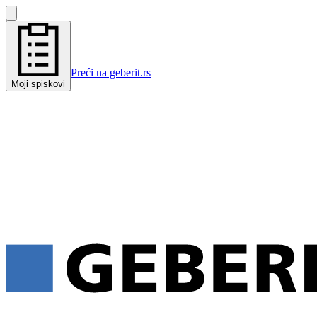
Preći na geberit.rs
Moji spiskovi