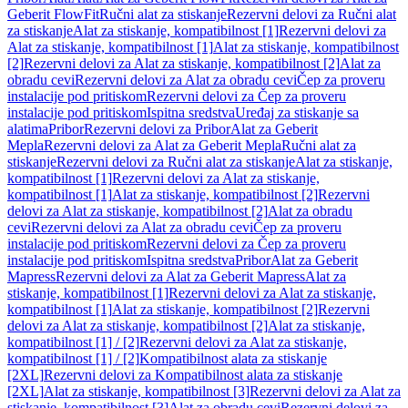
Geberit FlowFit
Ručni alat za stiskanje
Rezervni delovi za Ručni alat
za stiskanje
Alat za stiskanje, kompatibilnost [1]
Rezervni delovi za
Alat za stiskanje, kompatibilnost [1]
Alat za stiskanje, kompatibilnost
[2]
Rezervni delovi za Alat za stiskanje, kompatibilnost [2]
Alat za
obradu cevi
Rezervni delovi za Alat za obradu cevi
Čep za proveru
instalacije pod pritiskom
Rezervni delovi za Čep za proveru
instalacije pod pritiskom
Ispitna sredstva
Uređaj za stiskanje sa
alatima
Pribor
Rezervni delovi za Pribor
Alat za Geberit
Mepla
Rezervni delovi za Alat za Geberit Mepla
Ručni alat za
stiskanje
Rezervni delovi za Ručni alat za stiskanje
Alat za stiskanje,
kompatibilnost [1]
Rezervni delovi za Alat za stiskanje,
kompatibilnost [1]
Alat za stiskanje, kompatibilnost [2]
Rezervni
delovi za Alat za stiskanje, kompatibilnost [2]
Alat za obradu
cevi
Rezervni delovi za Alat za obradu cevi
Čep za proveru
instalacije pod pritiskom
Rezervni delovi za Čep za proveru
instalacije pod pritiskom
Ispitna sredstva
Pribor
Alat za Geberit
Mapress
Rezervni delovi za Alat za Geberit Mapress
Alat za
stiskanje, kompatibilnost [1]
Rezervni delovi za Alat za stiskanje,
kompatibilnost [1]
Alat za stiskanje, kompatibilnost [2]
Rezervni
delovi za Alat za stiskanje, kompatibilnost [2]
Alat za stiskanje,
kompatibilnost [1] / [2]
Rezervni delovi za Alat za stiskanje,
kompatibilnost [1] / [2]
Kompatibilnost alata za stiskanje
[2XL]
Rezervni delovi za Kompatibilnost alata za stiskanje
[2XL]
Alat za stiskanje, kompatibilnost [3]
Rezervni delovi za Alat za
stiskanje, kompatibilnost [3]
Alat za obradu cevi
Rezervni delovi za