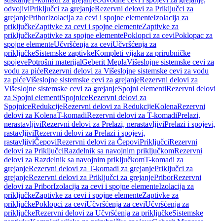
odvojivi
Priključci za grejanje
Rezervni delovi za Priključci za
grejanje
Pribor
Izolacija za cevi i spojne elemente
Izolacija za
priključke
Zaptivke za cevi i spojne elemente
Zaptivke za
priključke
Zaptivke za spojne elemente
Poklopci za cevi
Poklopac za
spojne elemente
Učvršćenja za cevi
Učvršćenja za
priključke
Sistemske zaptivke
Kompleti vijaka za prirubničke
spojeve
Potrošni materijal
Geberit Mepla
Višeslojne sistemske cevi za
vodu za piće
Rezervni delovi za Višeslojne sistemske cevi za vodu
za piće
Višeslojne sistemske cevi za grejanje
Rezervni delovi za
Višeslojne sistemske cevi za grejanje
Spojni elementi
Rezervni delovi
za Spojni elementi
Spojnice
Rezervni delovi za
Spojnice
Redukcije
Rezervni delovi za Redukcije
Kolena
Rezervni
delovi za Kolena
T-komadi
Rezervni delovi za T-komadi
Prelazi,
nerastavljivi
Rezervni delovi za Prelazi, nerastavljivi
Prelazi i spojevi,
rastavljivi
Rezervni delovi za Prelazi i spojevi,
rastavljivi
Čepovi
Rezervni delovi za Čepovi
Priključci
Rezervni
delovi za Priključci
Razdelnik sa navojnim priključkom
Rezervni
delovi za Razdelnik sa navojnim priključkom
T-komadi za
grejanje
Rezervni delovi za T-komadi za grejanje
Priključci za
grejanje
Rezervni delovi za Priključci za grejanje
Pribor
Rezervni
delovi za Pribor
Izolacija za cevi i spojne elemente
Izolacija za
priključke
Zaptivke za cevi i spojne elemente
Zaptivke za
priključke
Poklopci za cevi
Učvršćenja za cevi
Učvršćenja za
priključke
Rezervni delovi za Učvršćenja za priključke
Sistemske