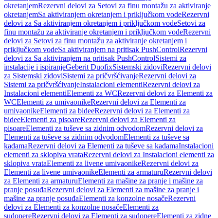
okretanjem
Rezervni delovi za Setovi za finu montažu za aktiviranje
okretanjem
Sa aktiviranjem okretanjem i priključkom vode
Rezervni
delovi za Sa aktiviranjem okretanjem i priključkom vode
Setovi za
finu montažu za aktiviranje okretanjem i priključkom vode
Rezervni
delovi za Setovi za finu montažu za aktiviranje okretanjem i
priključkom vode
Sa aktiviranjem na pritisak PushControl
Rezervni
delovi za Sa aktiviranjem na pritisak PushControl
Sistemi za
instalacije i ispiranje
Geberit Duofix
Sistemski zidovi
Rezervni delovi
za Sistemski zidovi
Sistemi za pričvršćivanje
Rezervni delovi za
Sistemi za pričvršćivanje
Instalacioni elementi
Rezervni delovi za
Instalacioni elementi
Elementi za WC
Rezervni delovi za Elementi za
WC
Elementi za umivaonike
Rezervni delovi za Elementi za
umivaonike
Elementi za bidee
Rezervni delovi za Elementi za
bidee
Elementi za pisoare
Rezervni delovi za Elementi za
pisoare
Elementi za tuševe sa zidnim odvodom
Rezervni delovi za
Elementi za tuševe sa zidnim odvodom
Elementi za tuševe sa
kadama
Rezervni delovi za Elementi za tuševe sa kadama
Instalacioni
elementi za sklopiva vrata
Rezervni delovi za Instalacioni elementi za
sklopiva vrata
Elementi za livene umivaonike
Rezervni delovi za
Elementi za livene umivaonike
Elementi za armaturu
Rezervni delovi
za Elementi za armaturu
Elementi za mašine za pranje i mašine za
pranje posuđa
Rezervni delovi za Elementi za mašine za pranje i
mašine za pranje posuđa
Elementi za konzolne nosače
Rezervni
delovi za Elementi za konzolne nosače
Elementi za
sudopere
Rezervni delovi za Elementi za sudopere
Elementi za zidne