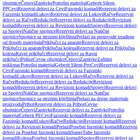
obujmice
Čepovi
Zaptivke
Potrošni materijal
Geberit Silent-
PP
Cevi
Rezervni delovi za Cevi
Fazonski komadi
Rezervni delovi za
Fazonski komadi
Lukovi
Rezervni delovi za Lukovi
Račve
Rezervni
delovi za Račve
Redukcije
Rezervni delovi za Redukcije
Revizioni
komadi
Rezervni delovi za Revizioni komadi
Spojevi
Rezervni delovi
za Spojevi
Natične spojnice
Rezervni delovi za Natične
spojnice
Spojnice sa steznim klještima
Prelazi na proizvode izrađene
od drugih materijala
Priključci za aparate
Rezervni delovi za
Priključci za aparate
Priključna kolena
Rezervni delovi za Priključna
kolena
Ravni priključci
Rezervni delovi za Ravni
priključci
Pribor
Cevne obujmice
Čepovi
Zaptivke
Zaštitni
poklopac
Potrošni materijal
Geberit Silent-Pro
Cevi
Rezervni delovi za
Cevi
Fazonski komadi
Rezervni delovi za Fazonski
komadi
Lukovi
Rezervni delovi za Lukovi
Račve
Rezervni delovi za
Račve
Redukcije
Rezervni delovi za Redukcije
Revizioni
komadi
Rezervni delovi za Revizioni komadi
Spojevi
Rezervni delovi
za Spojevi
Natične spojnice
Rezervni delovi za Natične
spojnice
Spojnice sa steznim klještima
Prelazi na druge materijale
proizvoda
Pribor
Rezervni delovi za Pribor
Cevne
obujmice
Čepovi
Zaptivke
Rezervni delovi za Zaptivke
Potrošni
materijal
Geberit PE
Cevi
Fazonski komadi
Rezervni delovi za
Fazonski komadi
Lukovi
Račve
Redukcije
Revizioni komadi
Rezervni
delovi za Revizioni komadi
Prelazi
Posebni fazonski komadi
Rezervni
delovi za Posebni fazonski komadi
SuperTube fazonski
komadi
Kolena
Posebni fazonski komadi
Spojevi
Rezervni delovi za