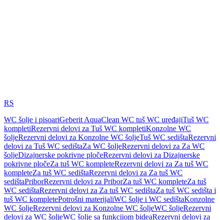
RS
WC šolje i pisoari
Geberit AquaClean WC tuš WC uređaji
Tuš WC
kompleti
Rezervni delovi za Tuš WC kompleti
Konzolne WC
šolje
Rezervni delovi za Konzolne WC šolje
Tuš WC sedišta
Rezervni
delovi za Tuš WC sedišta
Za WC šolje
Rezervni delovi za Za WC
šolje
Dizajnerske pokrivne ploče
Rezervni delovi za Dizajnerske
pokrivne ploče
Za tuš WC komplete
Rezervni delovi za Za tuš WC
komplete
Za tuš WC sedišta
Rezervni delovi za Za tuš WC
sedišta
Pribor
Rezervni delovi za Pribor
Za tuš WC komplete
Za tuš
WC sedišta
Rezervni delovi za Za tuš WC sedišta
Za tuš WC sedišta i
tuš WC komplete
Potrošni materijali
WC šolje i WC sedišta
Konzolne
WC šolje
Rezervni delovi za Konzolne WC šolje
WC šolje
Rezervni
delovi za WC šolje
WC šolje sa funkcijom bidea
Rezervni delovi za