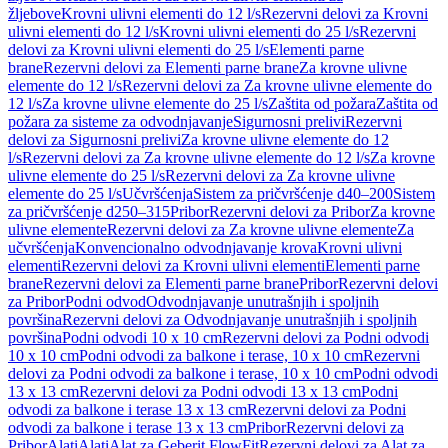
žljebove
Krovni ulivni elementi do 12 l/s
Rezervni delovi za Krovni
ulivni elementi do 12 l/s
Krovni ulivni elementi do 25 l/s
Rezervni
delovi za Krovni ulivni elementi do 25 l/s
Elementi parne
brane
Rezervni delovi za Elementi parne brane
Za krovne ulivne
elemente do 12 l/s
Rezervni delovi za Za krovne ulivne elemente do
12 l/s
Za krovne ulivne elemente do 25 l/s
Zaštita od požara
Zaštita od
požara za sisteme za odvodnjavanje
Sigurnosni prelivi
Rezervni
delovi za Sigurnosni prelivi
Za krovne ulivne elemente do 12
l/s
Rezervni delovi za Za krovne ulivne elemente do 12 l/s
Za krovne
ulivne elemente do 25 l/s
Rezervni delovi za Za krovne ulivne
elemente do 25 l/s
Učvršćenja
Sistem za pričvršćenje d40–200
Sistem
za pričvršćenje d250–315
Pribor
Rezervni delovi za Pribor
Za krovne
ulivne elemente
Rezervni delovi za Za krovne ulivne elemente
Za
učvršćenja
Konvencionalno odvodnjavanje krova
Krovni ulivni
elementi
Rezervni delovi za Krovni ulivni elementi
Elementi parne
brane
Rezervni delovi za Elementi parne brane
Pribor
Rezervni delovi
za Pribor
Podni odvod
Odvodnjavanje unutrašnjih i spoljnih
površina
Rezervni delovi za Odvodnjavanje unutrašnjih i spoljnih
površina
Podni odvodi 10 x 10 cm
Rezervni delovi za Podni odvodi
10 x 10 cm
Podni odvodi za balkone i terase, 10 x 10 cm
Rezervni
delovi za Podni odvodi za balkone i terase, 10 x 10 cm
Podni odvodi
13 x 13 cm
Rezervni delovi za Podni odvodi 13 x 13 cm
Podni
odvodi za balkone i terase 13 x 13 cm
Rezervni delovi za Podni
odvodi za balkone i terase 13 x 13 cm
Pribor
Rezervni delovi za
Pribor
Alati
Alati
Alat za Geberit FlowFit
Rezervni delovi za Alat za