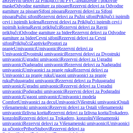
a
Rezervni delovi za Priključci od PVC-a
Manžetne i pokrivne
maske
Odvodne garniture za pisoare
Rezervni delovi za Odvodne
garniture za pisoare
Sifoni pisoara
Rezervni delovi za Sifoni
pisoara
Pužni sifoni
Rezervni delovi za Pužni sifoni
Priključci ispirnih
cevi i ispirnih kolena
Rezervni delovi za Priključci ispirnih cevi i
ispirnih kolena
Ravni priključci
Rezervni delovi za Ravni
priključci
Odvodne garniture za bidee
Rezervni delovi za Odvodne
garniture za bidee
Cevni sifoni
Rezervni delovi za Cevni
sifoni
Priključci
Zaptivke
Prostori za
pranje
Umivaonici
Umivaonici
Rezervni delovi za
Umivaonici
Dvostruki umivaonici
Rezervni delovi za Dvostruki
umivaonici
Ugradni umivaonici
Rezervni delovi za Ugradni
umivaonici
Nadgradni umivaonici
Rezervni delovi za Nadgradni
umivaonici
Umivaonici za pranje ruku
Rezervni delovi za
Umivaonici za pranje ruku
Ugaoni umivaonici za pranje
ruku
Poluugradni umivaonici
Rezervni delovi za Poluugradni
umivaonici
Ugradni umivaonici
Rezervni delovi za Ugradni
umivaonici
Podgradni umivaonici
Rezervni delovi za Podgradni
umivaonici
Ugaoni umivaonici
Umivaonici modela
Comfort
Umivaonici za decu
Umivaonici
Višestruki umivaonici
Ostali
višenamenski umivaonici
Rezervni delovi za Ostali višenamenski
umivaonici
Izlivna korita
Rezervni delovi za Izlivna korita
Trokadero,
konzolni
Rezervni delovi za Trokadero, konzolni
Višenamenski
umivaonici
Rezervni delovi za Višenamenski umivaonici
Umivaonici
za učionice
Pribor
Stubovi
Rezervni delovi za