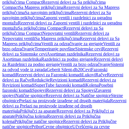
priključcima Compact
Rezervni delovi za Sa priključcima
Compact
Sa Mapress priključcima
Rezervni delovi za Sa Mapress
priključcima
Sa navojnim priključcima
Rezervni delovi za Sa
navojnim priključcima
Zaporni ventili i razdelnici za ugradnu
montažu
Rezervni delovi za Zaporni ventili i razdelnici za ugradnu
montažu
Sa priključcima Compact
Rezervni delovi za Sa
priključcima Compact
Nepovratni ventili
Rezervni delovi za
Nepovratni ventili
Sa Mapress priključcima
Rezervni delovi za Sa
Mapress priključcima
Ventili za odzračivanje za grejanje
Ventili za
brzo odzračivanje
Temperiranje površine
Sistemske cevi
Rezervni
delovi za Sistemske cevi
Asortiman razdelnika
Rezervni delovi za
Asortiman razdelnika
Razdelnici za podno grejanje
Rezervni delovi
za Razdelnici za podno grejanje
Ventili za brzo odzračivanje
Sistemi
za odvod vode iz zgrada
Geberit Silent-db20
Cevi
Fazonski
komadi
Rezervni delovi za Fazonski komadi
Lukovi
Račve
Rezervni
delovi za Račve
Redukcije
Revizioni komadi
Rezervni delovi za
Revizioni komadi
SuperTube fazonski komadi
Kolena
Posebni
fazonski komadi
Spojevi
Rezervni delovi za Spojevi
Zavareni
spojevi
Natične spojnice
Rezervni delovi za Natične spojnice
Stezne
obujmice
Prelazi na proizvode izrađene od drugih materijala
Rezervni
delovi za Prelazi na proizvode izrađene od drugih
materijala
Priključci za aparate
Rezervni delovi za Priključci za
aparate
Priključna kolena
Rezervni delovi za Priključna
kolena
Priključne natične spojnice
Rezervni delovi za Priključne
natične spojnice
Pribor
Cevne obujmice
Učvršćenja za cevne