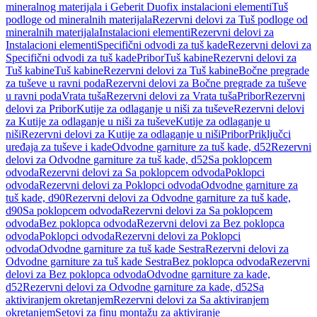
mineralnog materijala i Geberit Duofix instalacioni elementi
Tuš
podloge od mineralnih materijala
Rezervni delovi za Tuš podloge od
mineralnih materijala
Instalacioni elementi
Rezervni delovi za
Instalacioni elementi
Specifični odvodi za tuš kade
Rezervni delovi za
Specifični odvodi za tuš kade
Pribor
Tuš kabine
Rezervni delovi za
Tuš kabine
Tuš kabine
Rezervni delovi za Tuš kabine
Bočne pregrade
za tuševe u ravni poda
Rezervni delovi za Bočne pregrade za tuševe
u ravni poda
Vrata tuša
Rezervni delovi za Vrata tuša
Pribor
Rezervni
delovi za Pribor
Kutije za odlaganje u niši za tuševe
Rezervni delovi
za Kutije za odlaganje u niši za tuševe
Kutije za odlaganje u
niši
Rezervni delovi za Kutije za odlaganje u niši
Pribor
Priključci
uređaja za tuševe i kade
Odvodne garniture za tuš kade, d52
Rezervni
delovi za Odvodne garniture za tuš kade, d52
Sa poklopcem
odvoda
Rezervni delovi za Sa poklopcem odvoda
Poklopci
odvoda
Rezervni delovi za Poklopci odvoda
Odvodne garniture za
tuš kade, d90
Rezervni delovi za Odvodne garniture za tuš kade,
d90
Sa poklopcem odvoda
Rezervni delovi za Sa poklopcem
odvoda
Bez poklopca odvoda
Rezervni delovi za Bez poklopca
odvoda
Poklopci odvoda
Rezervni delovi za Poklopci
odvoda
Odvodne garniture za tuš kade Sestra
Rezervni delovi za
Odvodne garniture za tuš kade Sestra
Bez poklopca odvoda
Rezervni
delovi za Bez poklopca odvoda
Odvodne garniture za kade,
d52
Rezervni delovi za Odvodne garniture za kade, d52
Sa
aktiviranjem okretanjem
Rezervni delovi za Sa aktiviranjem
okretanjem
Setovi za finu montažu za aktiviranje