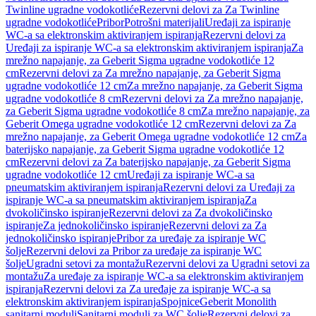
Twinline ugradne vodokotliće
Rezervni delovi za Za Twinline
ugradne vodokotliće
Pribor
Potrošni materijali
Uređaji za ispiranje
WC-a sa elektronskim aktiviranjem ispiranja
Rezervni delovi za
Uređaji za ispiranje WC-a sa elektronskim aktiviranjem ispiranja
Za
mrežno napajanje, za Geberit Sigma ugradne vodokotliće 12
cm
Rezervni delovi za Za mrežno napajanje, za Geberit Sigma
ugradne vodokotliće 12 cm
Za mrežno napajanje, za Geberit Sigma
ugradne vodokotliće 8 cm
Rezervni delovi za Za mrežno napajanje,
za Geberit Sigma ugradne vodokotliće 8 cm
Za mrežno napajanje, za
Geberit Omega ugradne vodokotliće 12 cm
Rezervni delovi za Za
mrežno napajanje, za Geberit Omega ugradne vodokotliće 12 cm
Za
baterijsko napajanje, za Geberit Sigma ugradne vodokotliće 12
cm
Rezervni delovi za Za baterijsko napajanje, za Geberit Sigma
ugradne vodokotliće 12 cm
Uređaji za ispiranje WC-a sa
pneumatskim aktiviranjem ispiranja
Rezervni delovi za Uređaji za
ispiranje WC-a sa pneumatskim aktiviranjem ispiranja
Za
dvokoličinsko ispiranje
Rezervni delovi za Za dvokoličinsko
ispiranje
Za jednokoličinsko ispiranje
Rezervni delovi za Za
jednokoličinsko ispiranje
Pribor za uređaje za ispiranje WC
šolje
Rezervni delovi za Pribor za uređaje za ispiranje WC
šolje
Ugradni setovi za montažu
Rezervni delovi za Ugradni setovi za
montažu
Za uređaje za ispiranje WC-a sa elektronskim aktiviranjem
ispiranja
Rezervni delovi za Za uređaje za ispiranje WC-a sa
elektronskim aktiviranjem ispiranja
Spojnice
Geberit Monolith
sanitarni moduli
Sanitarni moduli za WC šolje
Rezervni delovi za