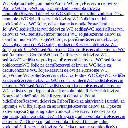
WC šolje sa funkcijom bidea
Podne WC šolje
Rezervni delovi za
Podne WC šolje
WC šolje za predzidne vodokotliće za
monoblok
Rezervni delovi za WC šolje za predzidne vodokotliće za
monoblok
WC šolje
Rezervni delovi za WC šolje
Predzidni
vodokotlići za WC šolje, od sanitarne keramike
Postavljeni na
šolju
WC sedišta
Rezervni delovi za WC sedišta
WC sedišta
Rezervni
delovi za WC sedišta
Comfort modeli WC šolja
Rezervni delovi za
Comfort modeli WC šolja
WC šolje, povišene
Rezervni delovi za
WC šolje, povišene
WC šolje, produžene
Rezervni delovi za WC
šolje, produžene
WC sedišta modela Comfort
Rezervni delovi za WC
sedišta modela Comfort
WC sedišta
Rezervni delovi za WC
sedišta
WC sedišta sa poklopcem
Rezervni delovi za WC sedišta sa
poklopcem
WC šolje za decu
Rezervni delovi za WC šolje za
decu
Konzolne WC šolje
Rezervni delovi za Konzolne WC
šolje
Podne WC šolje
Rezervni delovi za Podne WC šolje
WC sedišta
za decu
Rezervni delovi za WC sedišta za decu
WC sedišta
Rezervni
delovi za WC sedišta
WC sedišta sa poklopcem
Rezervni delovi za
WC sedišta sa poklopcem
Bidei
Konzolni bidei
Rezervni delovi za
Konzolni bidei
Podni bidei
Rezervni delovi za Podni
bidei
Pribor
Rezervni delovi za Pribor
Tipke za aktiviranje i uređaji za
ispiranje WC šolja
Tipke za aktiviranje
Rezervni delovi za Tipke za
aktiviranje
Za Sigma ugradne vodokotliće
Rezervni delovi za Za
Sigma ugradne vodokotliće
Za Omega ugradne vodokotliće
Rezervni
delovi za Za Omega ugradne vodokotliće
Za Delta ugradne
vodokotliće
Rezervni delovi za Za Delta ugradne vodokotliće
Za