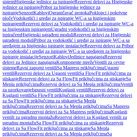
sistem
Higijenske jedinice za ispiranje
Rezervni delovi za Higijenske
jedinice za ispiranje
Pribor za higijenske jedinice za
ispiranje
Senzori
Kablovi
Ograničavač protoka
Poklopci i pokrivne
ploče
Vodokotlići i uređaj za ispiranje WC-a sa higijenskim
ispiranjem
Rezervni delovi za Vodokotlići i uređaj za ispiranje WC-a
sa higijenskim ispiranjem
Ugradni vodokotlići sa higijenskim
ispiračem
Higijenski ugrađeni moduli
Rezervni delovi za Higijenski
ugrađeni moduli
Pribor za vodokotlić i uređaj za ispiranje WC-a sa
uređajem za higijensko ispiranje instalacije
Rezervni delovi za Pribor
za vodokotlić i uređaj za ispiranje WC-a sa uređajem za higijensko
ispiranje instalacije
Senzori
Kablovi
Jedinice napajanja
Rezervni
delovi za Jedinice napajanja
Komponente mreže
Ventili za cevne
sisteme
Ravni zaporni ventili
Sa Mapress priključcima
Ugaoni
ventili
Rezervni delovi za Ugaoni ventili
Sa FlowFit priključcima za
stiskanje
Rezervni delovi za Sa FlowFit priključcima za stiskanje
Sa
Mepla priključcima
Rezervni delovi za Sa Mepla priključcima
Ventili
za uzorkovanje
Ispusni ventili
Kuglasti ventili
Rezervni delovi za
Kuglasti ventili
Sa FlowFit priključcima za stiskanje
Rezervni delovi
za Sa FlowFit priključcima za stiskanje
Sa Mepla
priključcima
Rezervni delovi za Sa Mepla priključcima
Sa Mapress
priključcima
Rezervni delovi za Sa Mapress priključcima
Kuglasti
ventili za ugradnu montažu
Rezervni delovi za Kuglasti ventili za
ugradnu montažu
Sa FlowFit priključcima za stiskanje
Rezervni
delovi za Sa FlowFit priključcima za stiskanje
Sa Mepla
priključcima
Rezervni delovi za Sa Mepla priključcima
Sa