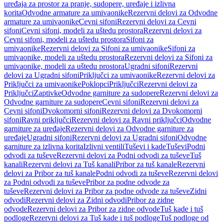
uređaja za prostor za pranje, sudopere, uređaje i izlivna
korita
Odvodne armature za umivaonike
Rezervni delovi za Odvodne
armature za umivaonike
Cevni sifoni
Rezervni delovi za Cevni
sifoni
Cevni sifoni, modeli za uštedu prostora
Rezervni delovi za
Cevni sifoni, modeli za uštedu prostora
Sifoni za
umivaonike
Rezervni delovi za Sifoni za umivaonike
Sifoni za
umivaonike, modeli za uštedu prostora
Rezervni delovi za Sifoni za
umivaonike, modeli za uštedu prostora
Ugradni sifoni
Rezervni
delovi za Ugradni sifoni
Priključci za umivaonike
Rezervni delovi za
Priključci za umivaonike
Poklopci
Priključci
Rezervni delovi za
Priključci
Zaptivke
Odvodne garniture za sudopere
Rezervni delovi za
Odvodne garniture za sudopere
Cevni sifoni
Rezervni delovi za
Cevni sifoni
Dvokomorni sifoni
Rezervni delovi za Dvokomorni
sifoni
Ravni priključci
Rezervni delovi za Ravni priključci
Odvodne
garniture za uređaje
Rezervni delovi za Odvodne garniture za
uređaje
Ugradni sifoni
Rezervni delovi za Ugradni sifoni
Odvodne
garniture za izlivna korita
Izlivni ventili
Tuševi i kade
Tuševi
Podni
odvodi za tuševe
Rezervni delovi za Podni odvodi za tuševe
Tuš
kanali
Rezervni delovi za Tuš kanali
Pribor za tuš kanale
Rezervni
delovi za Pribor za tuš kanale
Podni odvodi za tuševe
Rezervni delovi
za Podni odvodi za tuševe
Pribor za podne odvode za
tuševe
Rezervni delovi za Pribor za podne odvode za tuševe
Zidni
odvodi
Rezervni delovi za Zidni odvodi
Pribor za zidne
odvode
Rezervni delovi za Pribor za zidne odvode
Tuš kade i tuš
podloge
Rezervni delovi za Tuš kade i tuš podloge
Tuš podloge od