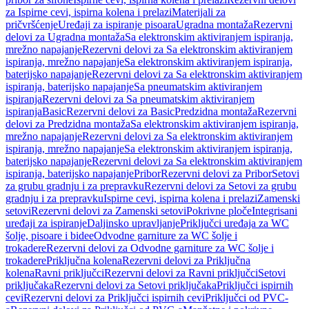
za Ispirne cevi, ispirna kolena i prelazi
Materijali za
pričvršćenje
Uređaji za ispiranje pisoara
Ugradna montaža
Rezervni
delovi za Ugradna montaža
Sa elektronskim aktiviranjem ispiranja,
mrežno napajanje
Rezervni delovi za Sa elektronskim aktiviranjem
ispiranja, mrežno napajanje
Sa elektronskim aktiviranjem ispiranja,
baterijsko napajanje
Rezervni delovi za Sa elektronskim aktiviranjem
ispiranja, baterijsko napajanje
Sa pneumatskim aktiviranjem
ispiranja
Rezervni delovi za Sa pneumatskim aktiviranjem
ispiranja
Basic
Rezervni delovi za Basic
Predzidna montaža
Rezervni
delovi za Predzidna montaža
Sa elektronskim aktiviranjem ispiranja,
mrežno napajanje
Rezervni delovi za Sa elektronskim aktiviranjem
ispiranja, mrežno napajanje
Sa elektronskim aktiviranjem ispiranja,
baterijsko napajanje
Rezervni delovi za Sa elektronskim aktiviranjem
ispiranja, baterijsko napajanje
Pribor
Rezervni delovi za Pribor
Setovi
za grubu gradnju i za prepravku
Rezervni delovi za Setovi za grubu
gradnju i za prepravku
Ispirne cevi, ispirna kolena i prelazi
Zamenski
setovi
Rezervni delovi za Zamenski setovi
Pokrivne ploče
Integrisani
uređaji za ispiranje
Daljinsko upravljanje
Priključci uređaja za WC
šolje, pisoare i bidee
Odvodne garniture za WC šolje i
trokadere
Rezervni delovi za Odvodne garniture za WC šolje i
trokadere
Priključna kolena
Rezervni delovi za Priključna
kolena
Ravni priključci
Rezervni delovi za Ravni priključci
Setovi
priključaka
Rezervni delovi za Setovi priključaka
Priključci ispirnih
cevi
Rezervni delovi za Priključci ispirnih cevi
Priključci od PVC-