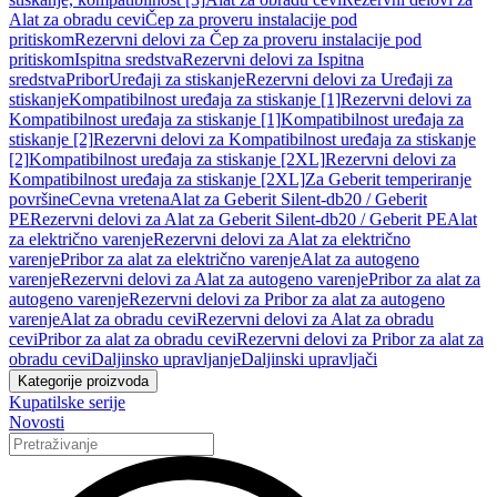
Alat za obradu cevi
Čep za proveru instalacije pod
pritiskom
Rezervni delovi za Čep za proveru instalacije pod
pritiskom
Ispitna sredstva
Rezervni delovi za Ispitna
sredstva
Pribor
Uređaji za stiskanje
Rezervni delovi za Uređaji za
stiskanje
Kompatibilnost uređaja za stiskanje [1]
Rezervni delovi za
Kompatibilnost uređaja za stiskanje [1]
Kompatibilnost uređaja za
stiskanje [2]
Rezervni delovi za Kompatibilnost uređaja za stiskanje
[2]
Kompatibilnost uređaja za stiskanje [2XL]
Rezervni delovi za
Kompatibilnost uređaja za stiskanje [2XL]
Za Geberit temperiranje
površine
Cevna vretena
Alat za Geberit Silent-db20 / Geberit
PE
Rezervni delovi za Alat za Geberit Silent-db20 / Geberit PE
Alat
za električno varenje
Rezervni delovi za Alat za električno
varenje
Pribor za alat za električno varenje
Alat za autogeno
varenje
Rezervni delovi za Alat za autogeno varenje
Pribor za alat za
autogeno varenje
Rezervni delovi za Pribor za alat za autogeno
varenje
Alat za obradu cevi
Rezervni delovi za Alat za obradu
cevi
Pribor za alat za obradu cevi
Rezervni delovi za Pribor za alat za
obradu cevi
Daljinsko upravljanje
Daljinski upravljači
Kategorije proizvoda
Kupatilske serije
Novosti