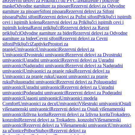
a
Rezervni delovi za Priključci od PVC-a
Manžetne i pokrivne
maske
Odvodne garniture za pisoare
Rezervni delovi za Odvodne
garniture za pisoare
Sifoni pisoara
Rezervni delovi za Sifoni
pisoara
Pužni sifoni
Rezervni delovi za Pužni sifoni
Priključci ispirnih
cevi i ispirnih kolena
Rezervni delovi za Priključci ispirnih cevi i
ispirnih kolena
Ravni priključci
Rezervni delovi za Ravni
priključci
Odvodne garniture za bidee
Rezervni delovi za Odvodne
garniture za bidee
Cevni sifoni
Rezervni delovi za Cevni
sifoni
Priključci
Zaptivke
Prostori za
pranje
Umivaonici
Umivaonici
Rezervni delovi za
Umivaonici
Dvostruki umivaonici
Rezervni delovi za Dvostruki
umivaonici
Ugradni umivaonici
Rezervni delovi za Ugradni
umivaonici
Nadgradni umivaonici
Rezervni delovi za Nadgradni
umivaonici
Umivaonici za pranje ruku
Rezervni delovi za
Umivaonici za pranje ruku
Ugaoni umivaonici za pranje
ruku
Poluugradni umivaonici
Rezervni delovi za Poluugradni
umivaonici
Ugradni umivaonici
Rezervni delovi za Ugradni
umivaonici
Podgradni umivaonici
Rezervni delovi za Podgradni
umivaonici
Ugaoni umivaonici
Umivaonici modela
Comfort
Umivaonici za decu
Umivaonici
Višestruki umivaonici
Ostali
višenamenski umivaonici
Rezervni delovi za Ostali višenamenski
umivaonici
Izlivna korita
Rezervni delovi za Izlivna korita
Trokadero,
konzolni
Rezervni delovi za Trokadero, konzolni
Višenamenski
umivaonici
Rezervni delovi za Višenamenski umivaonici
Umivaonici
za učionice
Pribor
Stubovi
Rezervni delovi za