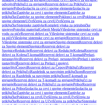
odvojivi
Priključci za grejanje
Rezervni delovi za Priključci za
grejanje
Pribor
Izolacija za cevi i spojne elemente
Izolacija za
priključke
Zaptivke za cevi i spojne elemente
Zaptivke za
priključke
Zaptivke za spojne elemente
Poklopci za cevi
Poklopac za
spojne elemente
Učvršćenja za cevi
Učvršćenja za
priključke
Sistemske zaptivke
Kompleti vijaka za prirubničke
spojeve
Potrošni materijal
Geberit Mepla
Višeslojne sistemske cevi za
vodu za piće
Rezervni delovi za Višeslojne sistemske cevi za vodu
za piće
Višeslojne sistemske cevi za grejanje
Rezervni delovi za
Višeslojne sistemske cevi za grejanje
Spojni elementi
Rezervni delovi
za Spojni elementi
Spojnice
Rezervni delovi za
Spojnice
Redukcije
Rezervni delovi za Redukcije
Kolena
Rezervni
delovi za Kolena
T-komadi
Rezervni delovi za T-komadi
Prelazi,
nerastavljivi
Rezervni delovi za Prelazi, nerastavljivi
Prelazi i spojevi,
rastavljivi
Rezervni delovi za Prelazi i spojevi,
rastavljivi
Čepovi
Rezervni delovi za Čepovi
Priključci
Rezervni
delovi za Priključci
Razdelnik sa navojnim priključkom
Rezervni
delovi za Razdelnik sa navojnim priključkom
T-komadi za
grejanje
Rezervni delovi za T-komadi za grejanje
Priključci za
grejanje
Rezervni delovi za Priključci za grejanje
Pribor
Rezervni
delovi za Pribor
Izolacija za cevi i spojne elemente
Izolacija za
priključke
Zaptivke za cevi i spojne elemente
Zaptivke za
priključke
Poklopci za cevi
Učvršćenja za cevi
Učvršćenja za
priključke
Rezervni delovi za Učvršćenja za priključke
Sistemske