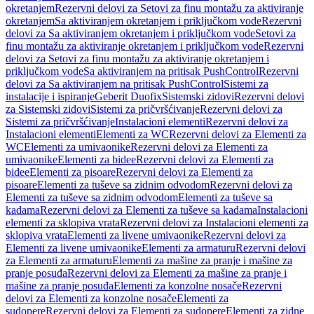
okretanjem
Rezervni delovi za Setovi za finu montažu za aktiviranje
okretanjem
Sa aktiviranjem okretanjem i priključkom vode
Rezervni
delovi za Sa aktiviranjem okretanjem i priključkom vode
Setovi za
finu montažu za aktiviranje okretanjem i priključkom vode
Rezervni
delovi za Setovi za finu montažu za aktiviranje okretanjem i
priključkom vode
Sa aktiviranjem na pritisak PushControl
Rezervni
delovi za Sa aktiviranjem na pritisak PushControl
Sistemi za
instalacije i ispiranje
Geberit Duofix
Sistemski zidovi
Rezervni delovi
za Sistemski zidovi
Sistemi za pričvršćivanje
Rezervni delovi za
Sistemi za pričvršćivanje
Instalacioni elementi
Rezervni delovi za
Instalacioni elementi
Elementi za WC
Rezervni delovi za Elementi za
WC
Elementi za umivaonike
Rezervni delovi za Elementi za
umivaonike
Elementi za bidee
Rezervni delovi za Elementi za
bidee
Elementi za pisoare
Rezervni delovi za Elementi za
pisoare
Elementi za tuševe sa zidnim odvodom
Rezervni delovi za
Elementi za tuševe sa zidnim odvodom
Elementi za tuševe sa
kadama
Rezervni delovi za Elementi za tuševe sa kadama
Instalacioni
elementi za sklopiva vrata
Rezervni delovi za Instalacioni elementi za
sklopiva vrata
Elementi za livene umivaonike
Rezervni delovi za
Elementi za livene umivaonike
Elementi za armaturu
Rezervni delovi
za Elementi za armaturu
Elementi za mašine za pranje i mašine za
pranje posuđa
Rezervni delovi za Elementi za mašine za pranje i
mašine za pranje posuđa
Elementi za konzolne nosače
Rezervni
delovi za Elementi za konzolne nosače
Elementi za
sudopere
Rezervni delovi za Elementi za sudopere
Elementi za zidne