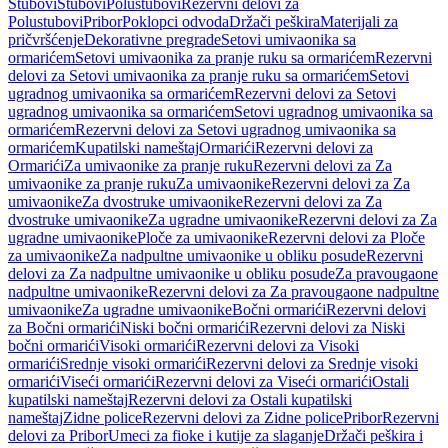
Stubovi
Stubovi
Polustubovi
Rezervni delovi za
Polustubovi
Pribor
Poklopci odvoda
Držači peškira
Materijali za
pričvršćenje
Dekorativne pregrade
Setovi umivaonika sa
ormarićem
Setovi umivaonika za pranje ruku sa ormarićem
Rezervni
delovi za Setovi umivaonika za pranje ruku sa ormarićem
Setovi
ugradnog umivaonika sa ormarićem
Rezervni delovi za Setovi
ugradnog umivaonika sa ormarićem
Setovi ugradnog umivaonika sa
ormarićem
Rezervni delovi za Setovi ugradnog umivaonika sa
ormarićem
Kupatilski nameštaj
Ormarići
Rezervni delovi za
Ormarići
Za umivaonike za pranje ruku
Rezervni delovi za Za
umivaonike za pranje ruku
Za umivaonike
Rezervni delovi za Za
umivaonike
Za dvostruke umivaonike
Rezervni delovi za Za
dvostruke umivaonike
Za ugradne umivaonike
Rezervni delovi za Za
ugradne umivaonike
Ploče za umivaonike
Rezervni delovi za Ploče
za umivaonike
Za nadpultne umivaonike u obliku posude
Rezervni
delovi za Za nadpultne umivaonike u obliku posude
Za pravougaone
nadpultne umivaonike
Rezervni delovi za Za pravougaone nadpultne
umivaonike
Za ugradne umivaonike
Bočni ormarići
Rezervni delovi
za Bočni ormarići
Niski bočni ormarići
Rezervni delovi za Niski
bočni ormarići
Visoki ormarići
Rezervni delovi za Visoki
ormarići
Srednje visoki ormarići
Rezervni delovi za Srednje visoki
ormarići
Viseći ormarići
Rezervni delovi za Viseći ormarići
Ostali
kupatilski nameštaj
Rezervni delovi za Ostali kupatilski
nameštaj
Zidne police
Rezervni delovi za Zidne police
Pribor
Rezervni
delovi za Pribor
Umeci za fioke i kutije za slaganje
Držači peškira i