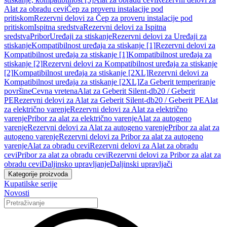
Alat za obradu cevi
Čep za proveru instalacije pod
pritiskom
Rezervni delovi za Čep za proveru instalacije pod
pritiskom
Ispitna sredstva
Rezervni delovi za Ispitna
sredstva
Pribor
Uređaji za stiskanje
Rezervni delovi za Uređaji za
stiskanje
Kompatibilnost uređaja za stiskanje [1]
Rezervni delovi za
Kompatibilnost uređaja za stiskanje [1]
Kompatibilnost uređaja za
stiskanje [2]
Rezervni delovi za Kompatibilnost uređaja za stiskanje
[2]
Kompatibilnost uređaja za stiskanje [2XL]
Rezervni delovi za
Kompatibilnost uređaja za stiskanje [2XL]
Za Geberit temperiranje
površine
Cevna vretena
Alat za Geberit Silent-db20 / Geberit
PE
Rezervni delovi za Alat za Geberit Silent-db20 / Geberit PE
Alat
za električno varenje
Rezervni delovi za Alat za električno
varenje
Pribor za alat za električno varenje
Alat za autogeno
varenje
Rezervni delovi za Alat za autogeno varenje
Pribor za alat za
autogeno varenje
Rezervni delovi za Pribor za alat za autogeno
varenje
Alat za obradu cevi
Rezervni delovi za Alat za obradu
cevi
Pribor za alat za obradu cevi
Rezervni delovi za Pribor za alat za
obradu cevi
Daljinsko upravljanje
Daljinski upravljači
Kategorije proizvoda
Kupatilske serije
Novosti