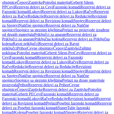
obujmice
Čepovi
Zaptivke
Potrošni materijal
Geberit Silent-
PP
Cevi
Rezervni delovi za Cevi
Fazonski komadi
Rezervni delovi za
Fazonski komadi
Lukovi
Rezervni delovi za Lukovi
Račve
Rezervni
delovi za Račve
Redukcije
Rezervni delovi za Redukcije
Revizioni
komadi
Rezervni delovi za Revizioni komadi
Spojevi
Rezervni delovi
za Spojevi
Natične spojnice
Rezervni delovi za Natične
spojnice
Spojnice sa steznim klještima
Prelazi na proizvode izrađene
od drugih materijala
Priključci za aparate
Rezervni delovi za
Priključci za aparate
Priključna kolena
Rezervni delovi za Priključna
kolena
Ravni priključci
Rezervni delovi za Ravni
priključci
Pribor
Cevne obujmice
Čepovi
Zaptivke
Zaštitni
poklopac
Potrošni materijal
Geberit Silent-Pro
Cevi
Rezervni delovi za
Cevi
Fazonski komadi
Rezervni delovi za Fazonski
komadi
Lukovi
Rezervni delovi za Lukovi
Račve
Rezervni delovi za
Račve
Redukcije
Rezervni delovi za Redukcije
Revizioni
komadi
Rezervni delovi za Revizioni komadi
Spojevi
Rezervni delovi
za Spojevi
Natične spojnice
Rezervni delovi za Natične
spojnice
Spojnice sa steznim klještima
Prelazi na druge materijale
proizvoda
Pribor
Rezervni delovi za Pribor
Cevne
obujmice
Čepovi
Zaptivke
Rezervni delovi za Zaptivke
Potrošni
materijal
Geberit PE
Cevi
Fazonski komadi
Rezervni delovi za
Fazonski komadi
Lukovi
Račve
Redukcije
Revizioni komadi
Rezervni
delovi za Revizioni komadi
Prelazi
Posebni fazonski komadi
Rezervni
delovi za Posebni fazonski komadi
SuperTube fazonski
komadi
Kolena
Posebni fazonski komadi
Spojevi
Rezervni delovi za