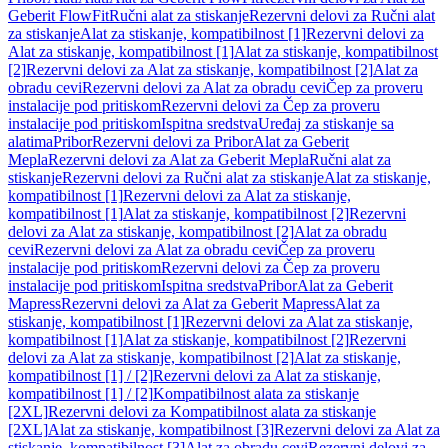
Geberit FlowFit
Ručni alat za stiskanje
Rezervni delovi za Ručni alat
za stiskanje
Alat za stiskanje, kompatibilnost [1]
Rezervni delovi za
Alat za stiskanje, kompatibilnost [1]
Alat za stiskanje, kompatibilnost
[2]
Rezervni delovi za Alat za stiskanje, kompatibilnost [2]
Alat za
obradu cevi
Rezervni delovi za Alat za obradu cevi
Čep za proveru
instalacije pod pritiskom
Rezervni delovi za Čep za proveru
instalacije pod pritiskom
Ispitna sredstva
Uređaj za stiskanje sa
alatima
Pribor
Rezervni delovi za Pribor
Alat za Geberit
Mepla
Rezervni delovi za Alat za Geberit Mepla
Ručni alat za
stiskanje
Rezervni delovi za Ručni alat za stiskanje
Alat za stiskanje,
kompatibilnost [1]
Rezervni delovi za Alat za stiskanje,
kompatibilnost [1]
Alat za stiskanje, kompatibilnost [2]
Rezervni
delovi za Alat za stiskanje, kompatibilnost [2]
Alat za obradu
cevi
Rezervni delovi za Alat za obradu cevi
Čep za proveru
instalacije pod pritiskom
Rezervni delovi za Čep za proveru
instalacije pod pritiskom
Ispitna sredstva
Pribor
Alat za Geberit
Mapress
Rezervni delovi za Alat za Geberit Mapress
Alat za
stiskanje, kompatibilnost [1]
Rezervni delovi za Alat za stiskanje,
kompatibilnost [1]
Alat za stiskanje, kompatibilnost [2]
Rezervni
delovi za Alat za stiskanje, kompatibilnost [2]
Alat za stiskanje,
kompatibilnost [1] / [2]
Rezervni delovi za Alat za stiskanje,
kompatibilnost [1] / [2]
Kompatibilnost alata za stiskanje
[2XL]
Rezervni delovi za Kompatibilnost alata za stiskanje
[2XL]
Alat za stiskanje, kompatibilnost [3]
Rezervni delovi za Alat za
stiskanje, kompatibilnost [3]
Alat za obradu cevi
Rezervni delovi za