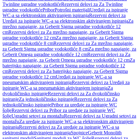
Twinline ugradne vodokotliće
Rezervni delovi za Za Twinline
ugradne vodokotliće
Pribor
Potrošni materijali
Uređaji za ispiranje
WC-a sa elektronskim aktiviranjem ispiranja
Rezervni delovi za
Uređaji za ispiranje WC-a sa elektronskim aktiviranjem ispiranja
Za
mrežno napajanje, za Geberit Sigma ugradne vodokotliće 12
cm
Rezervni delovi za Za mrežno napajanje, za Geberit Sigma
ugradne vodokotliće 12 cm
Za mrežno napajanje, za Geberit Sigma
ugradne vodokotliće 8 cm
Rezervni delovi za Za mrežno napajanje,
za Geberit Sigma ugradne vodokotliće 8 cm
Za mrežno napajanje, za
Geberit Omega ugradne vodokotliće 12 cm
Rezervni delovi za Za
mrežno napajanje, za Geberit Omega ugradne vodokotliće 12 cm
Za
baterijsko napajanje, za Geberit Sigma ugradne vodokotliće 12
cm
Rezervni delovi za Za baterijsko napajanje, za Geberit Sigma
ugradne vodokotliće 12 cm
Uređaji za ispiranje WC-a sa
pneumatskim aktiviranjem ispiranja
Rezervni delovi za Uređaji za
ispiranje WC-a sa pneumatskim aktiviranjem ispiranja
Za
dvokoličinsko ispiranje
Rezervni delovi za Za dvokoličinsko
ispiranje
Za jednokoličinsko ispiranje
Rezervni delovi za Za
jednokoličinsko ispiranje
Pribor za uređaje za ispiranje WC
šolje
Rezervni delovi za Pribor za uređaje za ispiranje WC
šolje
Ugradni setovi za montažu
Rezervni delovi za Ugradni setovi za
montažu
Za uređaje za ispiranje WC-a sa elektronskim aktiviranjem
ispiranja
Rezervni delovi za Za uređaje za ispiranje WC-a sa
elektronskim aktiviranjem ispiranja
Spojnice
Geberit Monolith
sanitarni moduli
Sanitarni moduli za WC šolje
Rezervni delovi za