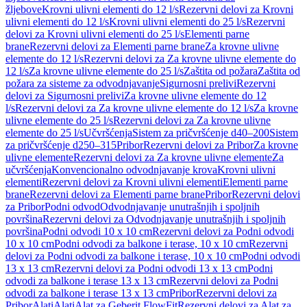
žljebove
Krovni ulivni elementi do 12 l/s
Rezervni delovi za Krovni
ulivni elementi do 12 l/s
Krovni ulivni elementi do 25 l/s
Rezervni
delovi za Krovni ulivni elementi do 25 l/s
Elementi parne
brane
Rezervni delovi za Elementi parne brane
Za krovne ulivne
elemente do 12 l/s
Rezervni delovi za Za krovne ulivne elemente do
12 l/s
Za krovne ulivne elemente do 25 l/s
Zaštita od požara
Zaštita od
požara za sisteme za odvodnjavanje
Sigurnosni prelivi
Rezervni
delovi za Sigurnosni prelivi
Za krovne ulivne elemente do 12
l/s
Rezervni delovi za Za krovne ulivne elemente do 12 l/s
Za krovne
ulivne elemente do 25 l/s
Rezervni delovi za Za krovne ulivne
elemente do 25 l/s
Učvršćenja
Sistem za pričvršćenje d40–200
Sistem
za pričvršćenje d250–315
Pribor
Rezervni delovi za Pribor
Za krovne
ulivne elemente
Rezervni delovi za Za krovne ulivne elemente
Za
učvršćenja
Konvencionalno odvodnjavanje krova
Krovni ulivni
elementi
Rezervni delovi za Krovni ulivni elementi
Elementi parne
brane
Rezervni delovi za Elementi parne brane
Pribor
Rezervni delovi
za Pribor
Podni odvod
Odvodnjavanje unutrašnjih i spoljnih
površina
Rezervni delovi za Odvodnjavanje unutrašnjih i spoljnih
površina
Podni odvodi 10 x 10 cm
Rezervni delovi za Podni odvodi
10 x 10 cm
Podni odvodi za balkone i terase, 10 x 10 cm
Rezervni
delovi za Podni odvodi za balkone i terase, 10 x 10 cm
Podni odvodi
13 x 13 cm
Rezervni delovi za Podni odvodi 13 x 13 cm
Podni
odvodi za balkone i terase 13 x 13 cm
Rezervni delovi za Podni
odvodi za balkone i terase 13 x 13 cm
Pribor
Rezervni delovi za
Pribor
Alati
Alati
Alat za Geberit FlowFit
Rezervni delovi za Alat za