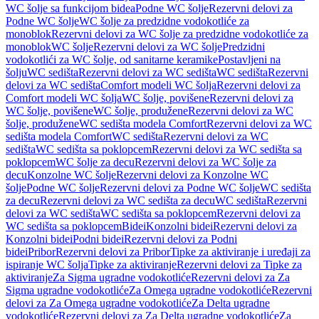
WC šolje sa funkcijom bidea
Podne WC šolje
Rezervni delovi za
Podne WC šolje
WC šolje za predzidne vodokotliće za
monoblok
Rezervni delovi za WC šolje za predzidne vodokotliće za
monoblok
WC šolje
Rezervni delovi za WC šolje
Predzidni
vodokotlići za WC šolje, od sanitarne keramike
Postavljeni na
šolju
WC sedišta
Rezervni delovi za WC sedišta
WC sedišta
Rezervni
delovi za WC sedišta
Comfort modeli WC šolja
Rezervni delovi za
Comfort modeli WC šolja
WC šolje, povišene
Rezervni delovi za
WC šolje, povišene
WC šolje, produžene
Rezervni delovi za WC
šolje, produžene
WC sedišta modela Comfort
Rezervni delovi za WC
sedišta modela Comfort
WC sedišta
Rezervni delovi za WC
sedišta
WC sedišta sa poklopcem
Rezervni delovi za WC sedišta sa
poklopcem
WC šolje za decu
Rezervni delovi za WC šolje za
decu
Konzolne WC šolje
Rezervni delovi za Konzolne WC
šolje
Podne WC šolje
Rezervni delovi za Podne WC šolje
WC sedišta
za decu
Rezervni delovi za WC sedišta za decu
WC sedišta
Rezervni
delovi za WC sedišta
WC sedišta sa poklopcem
Rezervni delovi za
WC sedišta sa poklopcem
Bidei
Konzolni bidei
Rezervni delovi za
Konzolni bidei
Podni bidei
Rezervni delovi za Podni
bidei
Pribor
Rezervni delovi za Pribor
Tipke za aktiviranje i uređaji za
ispiranje WC šolja
Tipke za aktiviranje
Rezervni delovi za Tipke za
aktiviranje
Za Sigma ugradne vodokotliće
Rezervni delovi za Za
Sigma ugradne vodokotliće
Za Omega ugradne vodokotliće
Rezervni
delovi za Za Omega ugradne vodokotliće
Za Delta ugradne
vodokotliće
Rezervni delovi za Za Delta ugradne vodokotliće
Za