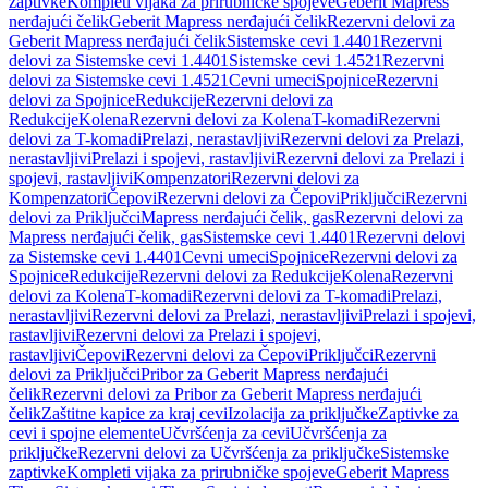
zaptivke
Kompleti vijaka za prirubničke spojeve
Geberit Mapress
nerđajući čelik
Geberit Mapress nerđajući čelik
Rezervni delovi za
Geberit Mapress nerđajući čelik
Sistemske cevi 1.4401
Rezervni
delovi za Sistemske cevi 1.4401
Sistemske cevi 1.4521
Rezervni
delovi za Sistemske cevi 1.4521
Cevni umeci
Spojnice
Rezervni
delovi za Spojnice
Redukcije
Rezervni delovi za
Redukcije
Kolena
Rezervni delovi za Kolena
T-komadi
Rezervni
delovi za T-komadi
Prelazi, nerastavljivi
Rezervni delovi za Prelazi,
nerastavljivi
Prelazi i spojevi, rastavljivi
Rezervni delovi za Prelazi i
spojevi, rastavljivi
Kompenzatori
Rezervni delovi za
Kompenzatori
Čepovi
Rezervni delovi za Čepovi
Priključci
Rezervni
delovi za Priključci
Mapress nerđajući čelik, gas
Rezervni delovi za
Mapress nerđajući čelik, gas
Sistemske cevi 1.4401
Rezervni delovi
za Sistemske cevi 1.4401
Cevni umeci
Spojnice
Rezervni delovi za
Spojnice
Redukcije
Rezervni delovi za Redukcije
Kolena
Rezervni
delovi za Kolena
T-komadi
Rezervni delovi za T-komadi
Prelazi,
nerastavljivi
Rezervni delovi za Prelazi, nerastavljivi
Prelazi i spojevi,
rastavljivi
Rezervni delovi za Prelazi i spojevi,
rastavljivi
Čepovi
Rezervni delovi za Čepovi
Priključci
Rezervni
delovi za Priključci
Pribor za Geberit Mapress nerđajući
čelik
Rezervni delovi za Pribor za Geberit Mapress nerđajući
čelik
Zaštitne kapice za kraj cevi
Izolacija za priključke
Zaptivke za
cevi i spojne elemente
Učvršćenja za cevi
Učvršćenja za
priključke
Rezervni delovi za Učvršćenja za priključke
Sistemske
zaptivke
Kompleti vijaka za prirubničke spojeve
Geberit Mapress