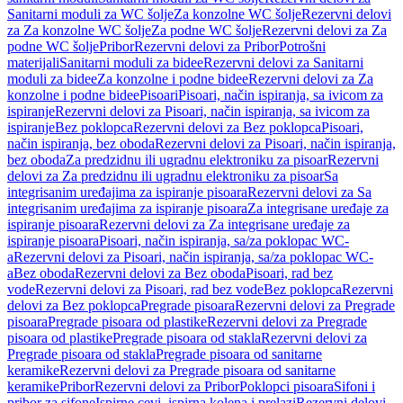
Sanitarni moduli za WC šolje
Za konzolne WC šolje
Rezervni delovi
za Za konzolne WC šolje
Za podne WC šolje
Rezervni delovi za Za
podne WC šolje
Pribor
Rezervni delovi za Pribor
Potrošni
materijali
Sanitarni moduli za bidee
Rezervni delovi za Sanitarni
moduli za bidee
Za konzolne i podne bidee
Rezervni delovi za Za
konzolne i podne bidee
Pisoari
Pisoari, način ispiranja, sa ivicom za
ispiranje
Rezervni delovi za Pisoari, način ispiranja, sa ivicom za
ispiranje
Bez poklopca
Rezervni delovi za Bez poklopca
Pisoari,
način ispiranja, bez oboda
Rezervni delovi za Pisoari, način ispiranja,
bez oboda
Za predzidnu ili ugradnu elektroniku za pisoar
Rezervni
delovi za Za predzidnu ili ugradnu elektroniku za pisoar
Sa
integrisanim uređajima za ispiranje pisoara
Rezervni delovi za Sa
integrisanim uređajima za ispiranje pisoara
Za integrisane uređaje za
ispiranje pisoara
Rezervni delovi za Za integrisane uređaje za
ispiranje pisoara
Pisoari, način ispiranja, sa/za poklopac WC-
a
Rezervni delovi za Pisoari, način ispiranja, sa/za poklopac WC-
a
Bez oboda
Rezervni delovi za Bez oboda
Pisoari, rad bez
vode
Rezervni delovi za Pisoari, rad bez vode
Bez poklopca
Rezervni
delovi za Bez poklopca
Pregrade pisoara
Rezervni delovi za Pregrade
pisoara
Pregrade pisoara od plastike
Rezervni delovi za Pregrade
pisoara od plastike
Pregrade pisoara od stakla
Rezervni delovi za
Pregrade pisoara od stakla
Pregrade pisoara od sanitarne
keramike
Rezervni delovi za Pregrade pisoara od sanitarne
keramike
Pribor
Rezervni delovi za Pribor
Poklopci pisoara
Sifoni i
pribor za sifone
Ispirne cevi, ispirna kolena i prelazi
Rezervni delovi