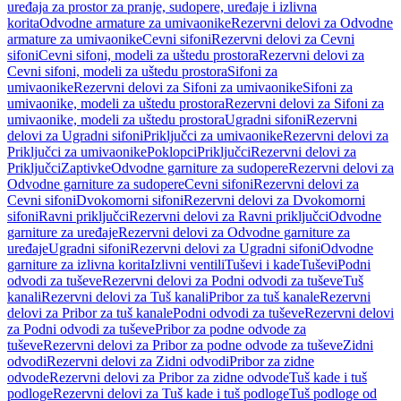
uređaja za prostor za pranje, sudopere, uređaje i izlivna
korita
Odvodne armature za umivaonike
Rezervni delovi za Odvodne
armature za umivaonike
Cevni sifoni
Rezervni delovi za Cevni
sifoni
Cevni sifoni, modeli za uštedu prostora
Rezervni delovi za
Cevni sifoni, modeli za uštedu prostora
Sifoni za
umivaonike
Rezervni delovi za Sifoni za umivaonike
Sifoni za
umivaonike, modeli za uštedu prostora
Rezervni delovi za Sifoni za
umivaonike, modeli za uštedu prostora
Ugradni sifoni
Rezervni
delovi za Ugradni sifoni
Priključci za umivaonike
Rezervni delovi za
Priključci za umivaonike
Poklopci
Priključci
Rezervni delovi za
Priključci
Zaptivke
Odvodne garniture za sudopere
Rezervni delovi za
Odvodne garniture za sudopere
Cevni sifoni
Rezervni delovi za
Cevni sifoni
Dvokomorni sifoni
Rezervni delovi za Dvokomorni
sifoni
Ravni priključci
Rezervni delovi za Ravni priključci
Odvodne
garniture za uređaje
Rezervni delovi za Odvodne garniture za
uređaje
Ugradni sifoni
Rezervni delovi za Ugradni sifoni
Odvodne
garniture za izlivna korita
Izlivni ventili
Tuševi i kade
Tuševi
Podni
odvodi za tuševe
Rezervni delovi za Podni odvodi za tuševe
Tuš
kanali
Rezervni delovi za Tuš kanali
Pribor za tuš kanale
Rezervni
delovi za Pribor za tuš kanale
Podni odvodi za tuševe
Rezervni delovi
za Podni odvodi za tuševe
Pribor za podne odvode za
tuševe
Rezervni delovi za Pribor za podne odvode za tuševe
Zidni
odvodi
Rezervni delovi za Zidni odvodi
Pribor za zidne
odvode
Rezervni delovi za Pribor za zidne odvode
Tuš kade i tuš
podloge
Rezervni delovi za Tuš kade i tuš podloge
Tuš podloge od