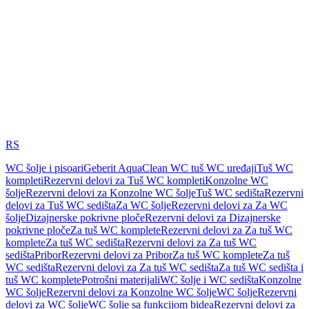
RS
WC šolje i pisoari
Geberit AquaClean WC tuš WC uređaji
Tuš WC
kompleti
Rezervni delovi za Tuš WC kompleti
Konzolne WC
šolje
Rezervni delovi za Konzolne WC šolje
Tuš WC sedišta
Rezervni
delovi za Tuš WC sedišta
Za WC šolje
Rezervni delovi za Za WC
šolje
Dizajnerske pokrivne ploče
Rezervni delovi za Dizajnerske
pokrivne ploče
Za tuš WC komplete
Rezervni delovi za Za tuš WC
komplete
Za tuš WC sedišta
Rezervni delovi za Za tuš WC
sedišta
Pribor
Rezervni delovi za Pribor
Za tuš WC komplete
Za tuš
WC sedišta
Rezervni delovi za Za tuš WC sedišta
Za tuš WC sedišta i
tuš WC komplete
Potrošni materijali
WC šolje i WC sedišta
Konzolne
WC šolje
Rezervni delovi za Konzolne WC šolje
WC šolje
Rezervni
delovi za WC šolje
WC šolje sa funkcijom bidea
Rezervni delovi za