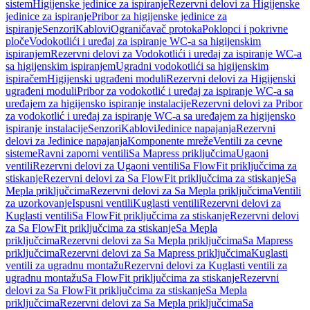
sistem
Higijenske jedinice za ispiranje
Rezervni delovi za Higijenske
jedinice za ispiranje
Pribor za higijenske jedinice za
ispiranje
Senzori
Kablovi
Ograničavač protoka
Poklopci i pokrivne
ploče
Vodokotlići i uređaj za ispiranje WC-a sa higijenskim
ispiranjem
Rezervni delovi za Vodokotlići i uređaj za ispiranje WC-a
sa higijenskim ispiranjem
Ugradni vodokotlići sa higijenskim
ispiračem
Higijenski ugrađeni moduli
Rezervni delovi za Higijenski
ugrađeni moduli
Pribor za vodokotlić i uređaj za ispiranje WC-a sa
uređajem za higijensko ispiranje instalacije
Rezervni delovi za Pribor
za vodokotlić i uređaj za ispiranje WC-a sa uređajem za higijensko
ispiranje instalacije
Senzori
Kablovi
Jedinice napajanja
Rezervni
delovi za Jedinice napajanja
Komponente mreže
Ventili za cevne
sisteme
Ravni zaporni ventili
Sa Mapress priključcima
Ugaoni
ventili
Rezervni delovi za Ugaoni ventili
Sa FlowFit priključcima za
stiskanje
Rezervni delovi za Sa FlowFit priključcima za stiskanje
Sa
Mepla priključcima
Rezervni delovi za Sa Mepla priključcima
Ventili
za uzorkovanje
Ispusni ventili
Kuglasti ventili
Rezervni delovi za
Kuglasti ventili
Sa FlowFit priključcima za stiskanje
Rezervni delovi
za Sa FlowFit priključcima za stiskanje
Sa Mepla
priključcima
Rezervni delovi za Sa Mepla priključcima
Sa Mapress
priključcima
Rezervni delovi za Sa Mapress priključcima
Kuglasti
ventili za ugradnu montažu
Rezervni delovi za Kuglasti ventili za
ugradnu montažu
Sa FlowFit priključcima za stiskanje
Rezervni
delovi za Sa FlowFit priključcima za stiskanje
Sa Mepla
priključcima
Rezervni delovi za Sa Mepla priključcima
Sa