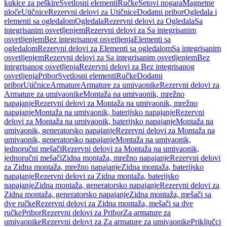
kukice za peškire
Svetlosni elementi
Ručke
Setovi nogara
Magnetne
ploče
Utičnice
Rezervni delovi za Utičnice
Dodatni pribor
Ogledala i
elementi sa ogledalom
Ogledala
Rezervni delovi za Ogledala
Sa
integrisanim osvetljenjem
Rezervni delovi za Sa integrisanim
osvetljenjem
Bez integrisanog osvetljenja
Elementi sa
ogledalom
Rezervni delovi za Elementi sa ogledalom
Sa integrisanim
osvetljenjem
Rezervni delovi za Sa integrisanim osvetljenjem
Bez
integrisanog osvetljenja
Rezervni delovi za Bez integrisanog
osvetljenja
Pribor
Svetlosni elementi
Ručke
Dodatni
pribor
Utičnice
Armature
Armature za umivaonike
Rezervni delovi za
Armature za umivaonike
Montaža na umivaonik, mrežno
napajanje
Rezervni delovi za Montaža na umivaonik, mrežno
napajanje
Montaža na umivaonik, baterijsko napajanje
Rezervni
delovi za Montaža na umivaonik, baterijsko napajanje
Montaža na
umivaonik, generatorsko napajanje
Rezervni delovi za Montaža na
umivaonik, generatorsko napajanje
Montaža na umivaonik,
jednoručni mešači
Rezervni delovi za Montaža na umivaonik,
jednoručni mešači
Zidna montaža, mrežno napajanje
Rezervni delovi
za Zidna montaža, mrežno napajanje
Zidna montaža, baterijsko
napajanje
Rezervni delovi za Zidna montaža, baterijsko
napajanje
Zidna montaža, generatorsko napajanje
Rezervni delovi za
Zidna montaža, generatorsko napajanje
Zidna montaža, mešači sa
dve ručke
Rezervni delovi za Zidna montaža, mešači sa dve
ručke
Pribor
Rezervni delovi za Pribor
Za armature za
umivaonike
Rezervni delovi za Za armature za umivaonike
Priključci