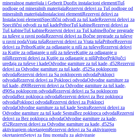
mineralnog materijala i Geberit Duofix instalacioni elementi
Tuš
podloge od mineralnih materijala
Rezervni delovi za Tuš podloge od
mineralnih materijala
Instalacioni elementi
Rezervni delovi za
Instalacioni elementi
Specifični odvodi za tuš kade
Rezervni delovi za
Specifični odvodi za tuš kade
Pribor
Tuš kabine
Rezervni delovi za
Tuš kabine
Tuš kabine
Rezervni delovi za Tuš kabine
Bočne pregrade
za tuševe u ravni poda
Rezervni delovi za Bočne pregrade za tuševe
u ravni poda
Vrata tuša
Rezervni delovi za Vrata tuša
Pribor
Rezervni
delovi za Pribor
Kutije za odlaganje u niši za tuševe
Rezervni delovi
za Kutije za odlaganje u niši za tuševe
Kutije za odlaganje u
niši
Rezervni delovi za Kutije za odlaganje u niši
Pribor
Priključci
uređaja za tuševe i kade
Odvodne garniture za tuš kade, d52
Rezervni
delovi za Odvodne garniture za tuš kade, d52
Sa poklopcem
odvoda
Rezervni delovi za Sa poklopcem odvoda
Poklopci
odvoda
Rezervni delovi za Poklopci odvoda
Odvodne garniture za
tuš kade, d90
Rezervni delovi za Odvodne garniture za tuš kade,
d90
Sa poklopcem odvoda
Rezervni delovi za Sa poklopcem
odvoda
Bez poklopca odvoda
Rezervni delovi za Bez poklopca
odvoda
Poklopci odvoda
Rezervni delovi za Poklopci
odvoda
Odvodne garniture za tuš kade Sestra
Rezervni delovi za
Odvodne garniture za tuš kade Sestra
Bez poklopca odvoda
Rezervni
delovi za Bez poklopca odvoda
Odvodne garniture za kade,
d52
Rezervni delovi za Odvodne garniture za kade, d52
Sa
aktiviranjem okretanjem
Rezervni delovi za Sa aktiviranjem
okretanjem
Setovi za finu montažu za aktiviranje