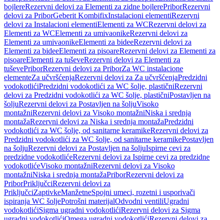
bojlere
Rezervni delovi za Elementi za zidne bojlere
Pribor
Rezervni
delovi za Pribor
Geberit Kombifix
Instalacioni elementi
Rezervni
delovi za Instalacioni elementi
Elementi za WC
Rezervni delovi za
Elementi za WC
Elementi za umivaonike
Rezervni delovi za
Elementi za umivaonike
Elementi za bidee
Rezervni delovi za
Elementi za bidee
Elementi za pisoare
Rezervni delovi za Elementi za
pisoare
Elementi za tuševe
Rezervni delovi za Elementi za
tuševe
Pribor
Rezervni delovi za Pribor
Za WC instalacione
elemente
Za učvršćenja
Rezervni delovi za Za učvršćenja
Predzidni
vodokotlići
Predzidni vodokotlići za WC šolje, plastični
Rezervni
delovi za Predzidni vodokotlići za WC šolje, plastični
Postavljen na
šolju
Rezervni delovi za Postavljen na šolju
Visoko
montažni
Rezervni delovi za Visoko montažni
Niska i srednja
montaža
Rezervni delovi za Niska i srednja montaža
Predzidni
vodokotlići za WC šolje, od sanitarne keramike
Rezervni delovi za
Predzidni vodokotlići za WC šolje, od sanitarne keramike
Postavljen
na šolju
Rezervni delovi za Postavljen na šolju
Ispirne cevi za
predzidne vodokotliće
Rezervni delovi za Ispirne cevi za predzidne
vodokotliće
Visoko montažni
Rezervni delovi za Visoko
montažni
Niska i srednja montaža
Pribor
Rezervni delovi za
Pribor
Priključci
Rezervni delovi za
Priključci
Zaptivke
Manžetne
Spojni umeci, rozetni i usporivači
ispiranja WC šolje
Potrošni materijal
Odvodni ventili
Ugradni
vodokotlići
Sigma ugradni vodokotlići
Rezervni delovi za Sigma
ugradni vodokotlići
Omega ugradni vodokotlići
Rezervni delovi za