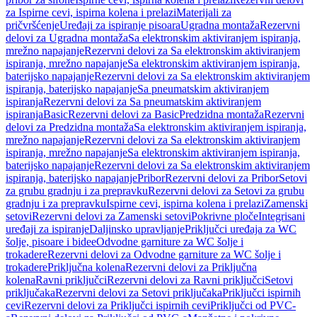
za Ispirne cevi, ispirna kolena i prelazi
Materijali za
pričvršćenje
Uređaji za ispiranje pisoara
Ugradna montaža
Rezervni
delovi za Ugradna montaža
Sa elektronskim aktiviranjem ispiranja,
mrežno napajanje
Rezervni delovi za Sa elektronskim aktiviranjem
ispiranja, mrežno napajanje
Sa elektronskim aktiviranjem ispiranja,
baterijsko napajanje
Rezervni delovi za Sa elektronskim aktiviranjem
ispiranja, baterijsko napajanje
Sa pneumatskim aktiviranjem
ispiranja
Rezervni delovi za Sa pneumatskim aktiviranjem
ispiranja
Basic
Rezervni delovi za Basic
Predzidna montaža
Rezervni
delovi za Predzidna montaža
Sa elektronskim aktiviranjem ispiranja,
mrežno napajanje
Rezervni delovi za Sa elektronskim aktiviranjem
ispiranja, mrežno napajanje
Sa elektronskim aktiviranjem ispiranja,
baterijsko napajanje
Rezervni delovi za Sa elektronskim aktiviranjem
ispiranja, baterijsko napajanje
Pribor
Rezervni delovi za Pribor
Setovi
za grubu gradnju i za prepravku
Rezervni delovi za Setovi za grubu
gradnju i za prepravku
Ispirne cevi, ispirna kolena i prelazi
Zamenski
setovi
Rezervni delovi za Zamenski setovi
Pokrivne ploče
Integrisani
uređaji za ispiranje
Daljinsko upravljanje
Priključci uređaja za WC
šolje, pisoare i bidee
Odvodne garniture za WC šolje i
trokadere
Rezervni delovi za Odvodne garniture za WC šolje i
trokadere
Priključna kolena
Rezervni delovi za Priključna
kolena
Ravni priključci
Rezervni delovi za Ravni priključci
Setovi
priključaka
Rezervni delovi za Setovi priključaka
Priključci ispirnih
cevi
Rezervni delovi za Priključci ispirnih cevi
Priključci od PVC-