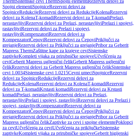
Therm
Sistemske cevi Therm
Spojni elementi
Rezervni delovi za
Spojni elementi
Spojnice
Rezervni delovi za
Spojnice
Redukcije
Rezervni delovi za Redukcije
Kolena
Rezervni
delovi za Kolena
T-komadi
Rezervni delovi za T-komadi
Prelazi,
nerastavljivi
Rezervni delovi za Prelazi, nerastavljivi
Prelazi i spojevi,
rastavljivi
Rezervni delovi za Prelazi i spojevi,
rastavljivi
Kompenzatori
Rezervni delovi za
Kompenzatori
Čepovi
Rezervni delovi za Čepovi
Priključci za
grejanje
Rezervni delovi za Priključci za grejanje
Pribor za Geberit
Mapress Therm
Zaštitne kape za krajeve cevi
Sistemske
zaptivke
Kompleti vijaka za prirubničke spojeve
Učvršćenja za
cevi
Geberit Mapress ugljenični čelik
Geberit Mapress ugljenični
čelik
Rezervni delovi za Geberit Mapress ugljenični čelik
Sistemske
cevi 1.0034
Sistemske cevi 1.0215
Cevni umeci
Spojnice
Rezervni
delovi za Spojnice
Redukcije
Rezervni delovi za
Redukcije
Kolena
Rezervni delovi za Kolena
T-komadi
Rezervni
delovi za T-komadi
Krstasti komadi
Rezervni delovi za Krstasti
komadi
Prelazi, nerastavljivi
Rezervni delovi za Prelazi,
nerastavljivi
Prelazi i spojevi, rastavljivi
Rezervni delovi za Prelazi i
spojevi, rastavljivi
Kompenzatori
Rezervni delovi za
Kompenzatori
Čepovi
Rezervni delovi za Čepovi
Priključci za
grejanje
Rezervni delovi za Priključci za grejanje
Pribor za Geberit
Mapress ugljenični čelik
Zaptivke za cevi i spojne elemente
Poklopci
za cevi
Učvršćenja za cevi
Učvršćenja za priključke
Sistemske
zaptivke
Kompleti vijaka za prirubničke spojeve
Geberit higijenski