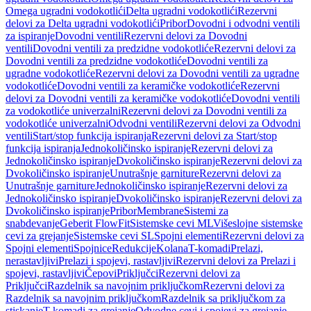
Omega ugradni vodokotlići
Delta ugradni vodokotlići
Rezervni
delovi za Delta ugradni vodokotlići
Pribor
Dovodni i odvodni ventili
za ispiranje
Dovodni ventili
Rezervni delovi za Dovodni
ventili
Dovodni ventili za predzidne vodokotliće
Rezervni delovi za
Dovodni ventili za predzidne vodokotliće
Dovodni ventili za
ugradne vodokotliće
Rezervni delovi za Dovodni ventili za ugradne
vodokotliće
Dovodni ventili za keramičke vodokotliće
Rezervni
delovi za Dovodni ventili za keramičke vodokotliće
Dovodni ventili
za vodokotliće univerzalni
Rezervni delovi za Dovodni ventili za
vodokotliće univerzalni
Odvodni ventili
Rezervni delovi za Odvodni
ventili
Start/stop funkcija ispiranja
Rezervni delovi za Start/stop
funkcija ispiranja
Jednokoličinsko ispiranje
Rezervni delovi za
Jednokoličinsko ispiranje
Dvokoličinsko ispiranje
Rezervni delovi za
Dvokoličinsko ispiranje
Unutrašnje garniture
Rezervni delovi za
Unutrašnje garniture
Jednokoličinsko ispiranje
Rezervni delovi za
Jednokoličinsko ispiranje
Dvokoličinsko ispiranje
Rezervni delovi za
Dvokoličinsko ispiranje
Pribor
Membrane
Sistemi za
snabdevanje
Geberit FlowFit
Sistemske cevi ML
Višeslojne sistemske
cevi za grejanje
Sistemske cevi SL
Spojni elementi
Rezervni delovi za
Spojni elementi
Spojnice
Redukcije
Kolana
T-komadi
Prelazi,
nerastavljivi
Prelazi i spojevi, rastavljivi
Rezervni delovi za Prelazi i
spojevi, rastavljivi
Čepovi
Priključci
Rezervni delovi za
Priključci
Razdelnik sa navojnim priključkom
Rezervni delovi za
Razdelnik sa navojnim priključkom
Razdelnik sa priključkom za
stiskanje
T-komadi za grejanje
Odvodne cevi i spojevi za grejanje,