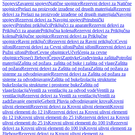
Spojevi
Zavareni spojevi
Natične spojnice
Rezervni delovi za Natične
spojnice
Prelazi na proizvode izrađene od drugih materijala
Rezervni
delovi za Prelazi na proizvode izrađene od drugih materijala
Navojni
spojevi
Rezervni delovi za Navojni spojevi
Prirubnički
spojevi
Prirubni priključci
Priključci za aparate
Rezervni delovi za
Priključci za aparate
Priključna kolena
Rezervni delovi za Priključna
kolena
Priključne spojnice
Rezervni delovi za Priključne
spojnice
Ravni priključci
Rezervni delovi za Ravni priključci
Cevni
sifoni
Rezervni delovi za Cevni sifoni
Pužni sifoni
Rezervni delovi za
Pužni sifoni
Pribor
Cevne obujmice
Učvršćenja za cevne
obujmice
Noseći žlebovi
Čepovi
Zaptivke
Građevinska zaštita
Potrošni
materijal
Zaštita od požara, zaštita od buke i zaštita od vlage
Zaštita
od požara
Rezervni delovi za Zaštita od požara
Zaštita od požara za
sisteme za odvodnjavanje
Rezervni delovi za Zaštita od požara za
sisteme za odvodnjavanje
Zaštita od buke
Izolacija strukturne
buke
Izolacija strukturne i prostorne buke
Zaštita od
vlage
Izolacija
Ventili za ventilaciju za odvod vode
Ventili za
ventilaciju
Rezervni delovi za Ventili za ventilaciju
Ventili za
zadržavanje energije
Geberit Pluvia odvodnjavanje krova
Krovni
ulivni elementi
Rezervni delovi za Krovni ulivni elementi
Krovni
ulivni elementi do 12 l/s
Rezervni delovi za Krovni ulivni elementi
do 12 l/s
Krovni ulivni elementi do 25 l/s
Rezervni delovi za Krovni
ulivni elementi do 25 l/s
Krovni ulivni elementi do 100 l/s
Rezervni
delovi za Krovni ulivni elementi do 100 l/s
Krovni ulivni elementi za
žljebove
Rezervni delovi za Krovni ulivni elementi za