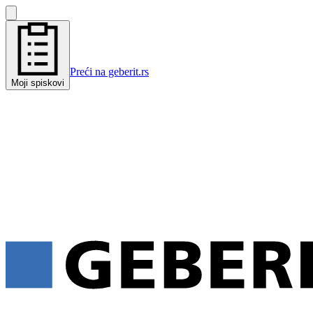
Preći na geberit.rs
Moji spiskovi