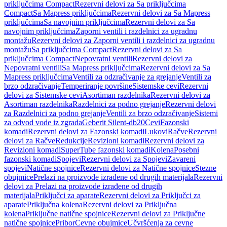
priključcima Compact
Rezervni delovi za Sa priključcima
Compact
Sa Mapress priključcima
Rezervni delovi za Sa Mapress
priključcima
Sa navojnim priključcima
Rezervni delovi za Sa
navojnim priključcima
Zaporni ventili i razdelnici za ugradnu
montažu
Rezervni delovi za Zaporni ventili i razdelnici za ugradnu
montažu
Sa priključcima Compact
Rezervni delovi za Sa
priključcima Compact
Nepovratni ventili
Rezervni delovi za
Nepovratni ventili
Sa Mapress priključcima
Rezervni delovi za Sa
Mapress priključcima
Ventili za odzračivanje za grejanje
Ventili za
brzo odzračivanje
Temperiranje površine
Sistemske cevi
Rezervni
delovi za Sistemske cevi
Asortiman razdelnika
Rezervni delovi za
Asortiman razdelnika
Razdelnici za podno grejanje
Rezervni delovi
za Razdelnici za podno grejanje
Ventili za brzo odzračivanje
Sistemi
za odvod vode iz zgrada
Geberit Silent-db20
Cevi
Fazonski
komadi
Rezervni delovi za Fazonski komadi
Lukovi
Račve
Rezervni
delovi za Račve
Redukcije
Revizioni komadi
Rezervni delovi za
Revizioni komadi
SuperTube fazonski komadi
Kolena
Posebni
fazonski komadi
Spojevi
Rezervni delovi za Spojevi
Zavareni
spojevi
Natične spojnice
Rezervni delovi za Natične spojnice
Stezne
obujmice
Prelazi na proizvode izrađene od drugih materijala
Rezervni
delovi za Prelazi na proizvode izrađene od drugih
materijala
Priključci za aparate
Rezervni delovi za Priključci za
aparate
Priključna kolena
Rezervni delovi za Priključna
kolena
Priključne natične spojnice
Rezervni delovi za Priključne
natične spojnice
Pribor
Cevne obujmice
Učvršćenja za cevne