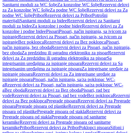
Sanitarni moduli za WC šolje
Za konzolne WC šolje
Rezervni delovi
za Za konzolne WC šolje
Za podne WC šolje
Rezervni delovi za Za
podne WC šolje
Pribor
Rezervni delovi za Pribor
Potrošni
materijali
Sanitarni moduli za bidee
Rezervni delovi za Sanitarni
moduli za bidee
Za konzolne i podne bidee
Rezervni delovi za Za
konzolne i podne bidee
Pisoari
Pisoari, način ispiranja, sa ivicom za
ispiranje
Rezervni delovi za Pisoari, način ispiranja, sa ivicom za
ispiranje
Bez poklopca
Rezervni delovi za Bez poklopca
Pisoari,
način ispiranja, bez oboda
Rezervni delovi za Pisoari, način ispiranja,
bez oboda
Za predzidnu ili ugradnu elektroniku za pisoar
Rezervni
delovi za Za predzidnu ili ugradnu elektroniku za pisoar
Sa
integrisanim uređajima za ispiranje pisoara
Rezervni delovi za Sa
integrisanim uređajima za ispiranje pisoara
Za integrisane uređaje za
ispiranje pisoara
Rezervni delovi za Za integrisane uređaje za
ispiranje pisoara
Pisoari, način ispiranja, sa/za poklopac WC-
a
Rezervni delovi za Pisoari, način ispiranja, sa/za poklopac WC-
a
Bez oboda
Rezervni delovi za Bez oboda
Pisoari, rad bez
vode
Rezervni delovi za Pisoari, rad bez vode
Bez poklopca
Rezervni
delovi za Bez poklopca
Pregrade pisoara
Rezervni delovi za Pregrade
pisoara
Pregrade pisoara od plastike
Rezervni delovi za Pregrade
pisoara od plastike
Pregrade pisoara od stakla
Rezervni delovi za
Pregrade pisoara od stakla
Pregrade pisoara od sanitarne
keramike
Rezervni delovi za Pregrade pisoara od sanitarne
keramike
Pribor
Rezervni delovi za Pribor
Poklopci pisoara
Sifoni i
pribor za sifone
Ispirne cevi, ispirna kolena i prelazi
Rezervni delovi