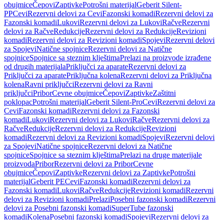
obujmice
Čepovi
Zaptivke
Potrošni materijal
Geberit Silent-
PP
Cevi
Rezervni delovi za Cevi
Fazonski komadi
Rezervni delovi za
Fazonski komadi
Lukovi
Rezervni delovi za Lukovi
Račve
Rezervni
delovi za Račve
Redukcije
Rezervni delovi za Redukcije
Revizioni
komadi
Rezervni delovi za Revizioni komadi
Spojevi
Rezervni delovi
za Spojevi
Natične spojnice
Rezervni delovi za Natične
spojnice
Spojnice sa steznim klještima
Prelazi na proizvode izrađene
od drugih materijala
Priključci za aparate
Rezervni delovi za
Priključci za aparate
Priključna kolena
Rezervni delovi za Priključna
kolena
Ravni priključci
Rezervni delovi za Ravni
priključci
Pribor
Cevne obujmice
Čepovi
Zaptivke
Zaštitni
poklopac
Potrošni materijal
Geberit Silent-Pro
Cevi
Rezervni delovi za
Cevi
Fazonski komadi
Rezervni delovi za Fazonski
komadi
Lukovi
Rezervni delovi za Lukovi
Račve
Rezervni delovi za
Račve
Redukcije
Rezervni delovi za Redukcije
Revizioni
komadi
Rezervni delovi za Revizioni komadi
Spojevi
Rezervni delovi
za Spojevi
Natične spojnice
Rezervni delovi za Natične
spojnice
Spojnice sa steznim klještima
Prelazi na druge materijale
proizvoda
Pribor
Rezervni delovi za Pribor
Cevne
obujmice
Čepovi
Zaptivke
Rezervni delovi za Zaptivke
Potrošni
materijal
Geberit PE
Cevi
Fazonski komadi
Rezervni delovi za
Fazonski komadi
Lukovi
Račve
Redukcije
Revizioni komadi
Rezervni
delovi za Revizioni komadi
Prelazi
Posebni fazonski komadi
Rezervni
delovi za Posebni fazonski komadi
SuperTube fazonski
komadi
Kolena
Posebni fazonski komadi
Spojevi
Rezervni delovi za