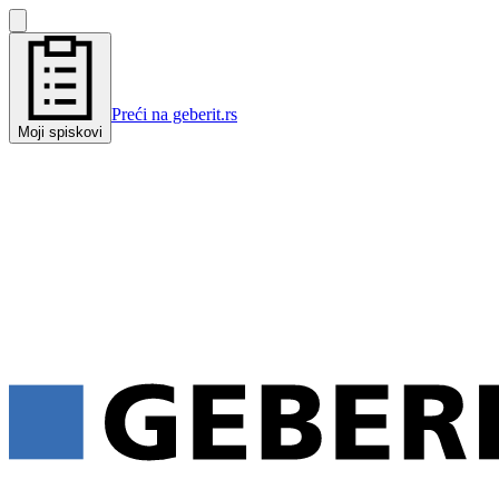
Preći na geberit.rs
Moji spiskovi