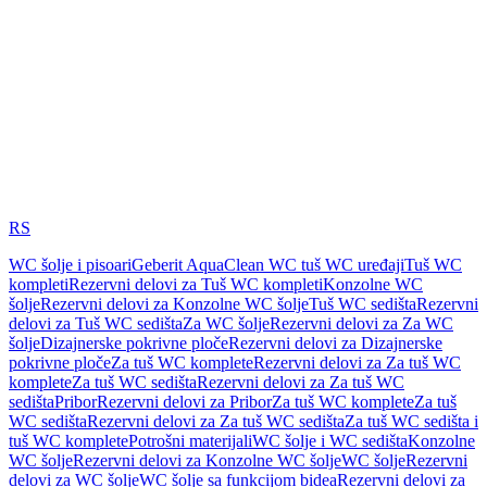
RS
WC šolje i pisoari
Geberit AquaClean WC tuš WC uređaji
Tuš WC
kompleti
Rezervni delovi za Tuš WC kompleti
Konzolne WC
šolje
Rezervni delovi za Konzolne WC šolje
Tuš WC sedišta
Rezervni
delovi za Tuš WC sedišta
Za WC šolje
Rezervni delovi za Za WC
šolje
Dizajnerske pokrivne ploče
Rezervni delovi za Dizajnerske
pokrivne ploče
Za tuš WC komplete
Rezervni delovi za Za tuš WC
komplete
Za tuš WC sedišta
Rezervni delovi za Za tuš WC
sedišta
Pribor
Rezervni delovi za Pribor
Za tuš WC komplete
Za tuš
WC sedišta
Rezervni delovi za Za tuš WC sedišta
Za tuš WC sedišta i
tuš WC komplete
Potrošni materijali
WC šolje i WC sedišta
Konzolne
WC šolje
Rezervni delovi za Konzolne WC šolje
WC šolje
Rezervni
delovi za WC šolje
WC šolje sa funkcijom bidea
Rezervni delovi za