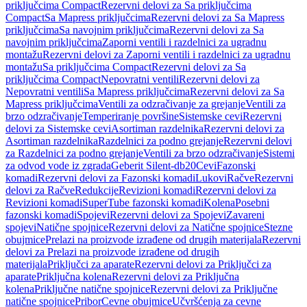
priključcima Compact
Rezervni delovi za Sa priključcima
Compact
Sa Mapress priključcima
Rezervni delovi za Sa Mapress
priključcima
Sa navojnim priključcima
Rezervni delovi za Sa
navojnim priključcima
Zaporni ventili i razdelnici za ugradnu
montažu
Rezervni delovi za Zaporni ventili i razdelnici za ugradnu
montažu
Sa priključcima Compact
Rezervni delovi za Sa
priključcima Compact
Nepovratni ventili
Rezervni delovi za
Nepovratni ventili
Sa Mapress priključcima
Rezervni delovi za Sa
Mapress priključcima
Ventili za odzračivanje za grejanje
Ventili za
brzo odzračivanje
Temperiranje površine
Sistemske cevi
Rezervni
delovi za Sistemske cevi
Asortiman razdelnika
Rezervni delovi za
Asortiman razdelnika
Razdelnici za podno grejanje
Rezervni delovi
za Razdelnici za podno grejanje
Ventili za brzo odzračivanje
Sistemi
za odvod vode iz zgrada
Geberit Silent-db20
Cevi
Fazonski
komadi
Rezervni delovi za Fazonski komadi
Lukovi
Račve
Rezervni
delovi za Račve
Redukcije
Revizioni komadi
Rezervni delovi za
Revizioni komadi
SuperTube fazonski komadi
Kolena
Posebni
fazonski komadi
Spojevi
Rezervni delovi za Spojevi
Zavareni
spojevi
Natične spojnice
Rezervni delovi za Natične spojnice
Stezne
obujmice
Prelazi na proizvode izrađene od drugih materijala
Rezervni
delovi za Prelazi na proizvode izrađene od drugih
materijala
Priključci za aparate
Rezervni delovi za Priključci za
aparate
Priključna kolena
Rezervni delovi za Priključna
kolena
Priključne natične spojnice
Rezervni delovi za Priključne
natične spojnice
Pribor
Cevne obujmice
Učvršćenja za cevne