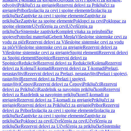
odvojivi
Priključci za grejanje
Rezervni delovi za Priključci za
grejanje
Pribor
Izolacija za cevi i spojne elemente
Izolacija za
priključke
Zaptivke za cevi i spojne elemente
Zaptivke za
priključke
Zaptivke za spojne elemente
Poklopci za cevi
Poklopac za
spojne elemente
Učvršćenja za cevi
Učvršćenja za
priključke
Sistemske zaptivke
Kompleti vijaka za prirubničke
spojeve
Potrošni materijal
Geberit Mepla
Višeslojne sistemske cevi za
vodu za piće
Rezervni delovi za Višeslojne sistemske cevi za vodu
za piće
Višeslojne sistemske cevi za grejanje
Rezervni delovi za
Višeslojne sistemske cevi za grejanje
Spojni elementi
Rezervni delovi
za Spojni elementi
Spojnice
Rezervni delovi za
Spojnice
Redukcije
Rezervni delovi za Redukcije
Kolena
Rezervni
delovi za Kolena
T-komadi
Rezervni delovi za T-komadi
Prelazi,
nerastavljivi
Rezervni delovi za Prelazi, nerastavljivi
Prelazi i spojevi,
rastavljivi
Rezervni delovi za Prelazi i spojevi,
rastavljivi
Čepovi
Rezervni delovi za Čepovi
Priključci
Rezervni
delovi za Priključci
Razdelnik sa navojnim priključkom
Rezervni
delovi za Razdelnik sa navojnim priključkom
T-komadi za
grejanje
Rezervni delovi za T-komadi za grejanje
Priključci za
grejanje
Rezervni delovi za Priključci za grejanje
Pribor
Rezervni
delovi za Pribor
Izolacija za cevi i spojne elemente
Izolacija za
priključke
Zaptivke za cevi i spojne elemente
Zaptivke za
priključke
Poklopci za cevi
Učvršćenja za cevi
Učvršćenja za
priključke
Rezervni delovi za Učvršćenja za priključke
Sistemske