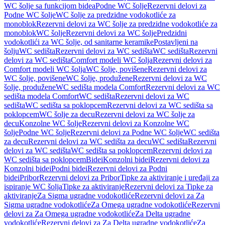
WC šolje sa funkcijom bidea
Podne WC šolje
Rezervni delovi za
Podne WC šolje
WC šolje za predzidne vodokotliće za
monoblok
Rezervni delovi za WC šolje za predzidne vodokotliće za
monoblok
WC šolje
Rezervni delovi za WC šolje
Predzidni
vodokotlići za WC šolje, od sanitarne keramike
Postavljeni na
šolju
WC sedišta
Rezervni delovi za WC sedišta
WC sedišta
Rezervni
delovi za WC sedišta
Comfort modeli WC šolja
Rezervni delovi za
Comfort modeli WC šolja
WC šolje, povišene
Rezervni delovi za
WC šolje, povišene
WC šolje, produžene
Rezervni delovi za WC
šolje, produžene
WC sedišta modela Comfort
Rezervni delovi za WC
sedišta modela Comfort
WC sedišta
Rezervni delovi za WC
sedišta
WC sedišta sa poklopcem
Rezervni delovi za WC sedišta sa
poklopcem
WC šolje za decu
Rezervni delovi za WC šolje za
decu
Konzolne WC šolje
Rezervni delovi za Konzolne WC
šolje
Podne WC šolje
Rezervni delovi za Podne WC šolje
WC sedišta
za decu
Rezervni delovi za WC sedišta za decu
WC sedišta
Rezervni
delovi za WC sedišta
WC sedišta sa poklopcem
Rezervni delovi za
WC sedišta sa poklopcem
Bidei
Konzolni bidei
Rezervni delovi za
Konzolni bidei
Podni bidei
Rezervni delovi za Podni
bidei
Pribor
Rezervni delovi za Pribor
Tipke za aktiviranje i uređaji za
ispiranje WC šolja
Tipke za aktiviranje
Rezervni delovi za Tipke za
aktiviranje
Za Sigma ugradne vodokotliće
Rezervni delovi za Za
Sigma ugradne vodokotliće
Za Omega ugradne vodokotliće
Rezervni
delovi za Za Omega ugradne vodokotliće
Za Delta ugradne
vodokotliće
Rezervni delovi za Za Delta ugradne vodokotliće
Za