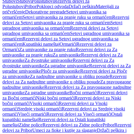
Stubovi
Stubovi
Polustubovi
Rezervni delovi za
Polustubovi
Pribor
Poklopci odvoda
Držači peškira
Materijali za
pričvršćenje
Dekorativne pregrade
Setovi umivaonika sa
ormarićem
Setovi umivaonika za pranje ruku sa ormarićem
Rezervni
delovi za Setovi umivaonika za pranje ruku sa ormarićem
Setovi
ugradnog umivaonika sa ormarićem
Rezervni delovi za Setovi
ugradnog umivaonika sa ormarićem
Setovi ugradnog umivaonika sa
ormarićem
Rezervni delovi za Setovi ugradnog umivaonika sa
ormarićem
Kupatilski nameštaj
Ormarići
Rezervni delovi za
Ormarići
Za umivaonike za pranje ruku
Rezervni delovi za Za
umivaonike za pranje ruku
Za umivaonike
Rezervni delovi za Za
umivaonike
Za dvostruke umivaonike
Rezervni delovi za Za
dvostruke umivaonike
Za ugradne umivaonike
Rezervni delovi za Za
ugradne umivaonike
Ploče za umivaonike
Rezervni delovi za Ploče
za umivaonike
Za nadpultne umivaonike u obliku posude
Rezervni
delovi za Za nadpultne umivaonike u obliku posude
Za pravougaone
nadpultne umivaonike
Rezervni delovi za Za pravougaone nadpultne
umivaonike
Za ugradne umivaonike
Bočni ormarići
Rezervni delovi
za Bočni ormarići
Niski bočni ormarići
Rezervni delovi za Niski
bočni ormarići
Visoki ormarići
Rezervni delovi za Visoki
ormarići
Srednje visoki ormarići
Rezervni delovi za Srednje visoki
ormarići
Viseći ormarići
Rezervni delovi za Viseći ormarići
Ostali
kupatilski nameštaj
Rezervni delovi za Ostali kupatilski
nameštaj
Zidne police
Rezervni delovi za Zidne police
Pribor
Rezervni
delovi za Pribor
Umeci za fioke i kutije za slaganje
Držači peškira i