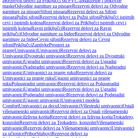
a
Rezervni delovi za Priključci od PVC-a
Manžetne i pokrivne
maske
Odvodne garniture za pisoare
Rezervni delovi za Odvodne
garniture za pisoare
Sifoni pisoara
Rezervni delovi za Sifoni
pisoara
Pužni sifoni
Rezervni delovi za Pužni sifoni
Priključci ispirnih
cevi i ispirnih kolena
Rezervni delovi za Priključci ispirnih cevi i
ispirnih kolena
Ravni priključci
Rezervni delovi za Ravni
priključci
Odvodne garniture za bidee
Rezervni delovi za Odvodne
garniture za bidee
Cevni sifoni
Rezervni delovi za Cevni
sifoni
Priključci
Zaptivke
Prostori za
pranje
Umivaonici
Umivaonici
Rezervni delovi za
Umivaonici
Dvostruki umivaonici
Rezervni delovi za Dvostruki
umivaonici
Ugradni umivaonici
Rezervni delovi za Ugradni
umivaonici
Nadgradni umivaonici
Rezervni delovi za Nadgradni
umivaonici
Umivaonici za pranje ruku
Rezervni delovi za
Umivaonici za pranje ruku
Ugaoni umivaonici za pranje
ruku
Poluugradni umivaonici
Rezervni delovi za Poluugradni
umivaonici
Ugradni umivaonici
Rezervni delovi za Ugradni
umivaonici
Podgradni umivaonici
Rezervni delovi za Podgradni
umivaonici
Ugaoni umivaonici
Umivaonici modela
Comfort
Umivaonici za decu
Umivaonici
Višestruki umivaonici
Ostali
višenamenski umivaonici
Rezervni delovi za Ostali višenamenski
umivaonici
Izlivna korita
Rezervni delovi za Izlivna korita
Trokadero,
konzolni
Rezervni delovi za Trokadero, konzolni
Višenamenski
umivaonici
Rezervni delovi za Višenamenski umivaonici
Umivaonici
za učionice
Pribor
Stubovi
Rezervni delovi za