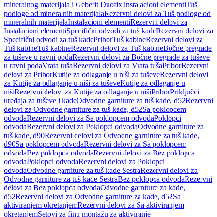
mineralnog materijala i Geberit Duofix instalacioni elementi
Tuš
podloge od mineralnih materijala
Rezervni delovi za Tuš podloge od
mineralnih materijala
Instalacioni elementi
Rezervni delovi za
Instalacioni elementi
Specifični odvodi za tuš kade
Rezervni delovi za
Specifični odvodi za tuš kade
Pribor
Tuš kabine
Rezervni delovi za
Tuš kabine
Tuš kabine
Rezervni delovi za Tuš kabine
Bočne pregrade
za tuševe u ravni poda
Rezervni delovi za Bočne pregrade za tuševe
u ravni poda
Vrata tuša
Rezervni delovi za Vrata tuša
Pribor
Rezervni
delovi za Pribor
Kutije za odlaganje u niši za tuševe
Rezervni delovi
za Kutije za odlaganje u niši za tuševe
Kutije za odlaganje u
niši
Rezervni delovi za Kutije za odlaganje u niši
Pribor
Priključci
uređaja za tuševe i kade
Odvodne garniture za tuš kade, d52
Rezervni
delovi za Odvodne garniture za tuš kade, d52
Sa poklopcem
odvoda
Rezervni delovi za Sa poklopcem odvoda
Poklopci
odvoda
Rezervni delovi za Poklopci odvoda
Odvodne garniture za
tuš kade, d90
Rezervni delovi za Odvodne garniture za tuš kade,
d90
Sa poklopcem odvoda
Rezervni delovi za Sa poklopcem
odvoda
Bez poklopca odvoda
Rezervni delovi za Bez poklopca
odvoda
Poklopci odvoda
Rezervni delovi za Poklopci
odvoda
Odvodne garniture za tuš kade Sestra
Rezervni delovi za
Odvodne garniture za tuš kade Sestra
Bez poklopca odvoda
Rezervni
delovi za Bez poklopca odvoda
Odvodne garniture za kade,
d52
Rezervni delovi za Odvodne garniture za kade, d52
Sa
aktiviranjem okretanjem
Rezervni delovi za Sa aktiviranjem
okretanjem
Setovi za finu montažu za aktiviranje