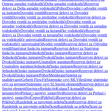
Omega ugradni vodokotlići
Delta ugradni vodokotlići
Rezervni
delovi za Delta ugradni vodokotlići
Pribor
Dovodni i odvodni ventili
za ispiranje
Dovodni ventili
Rezervni delovi za Dovodni
ventili
Dovodni ventili za predzidne vodokotliće
Rezervni delovi za
Dovodni ventili za predzidne vodokotliće
Dovodni ventili za
ugradne vodokotliće
Rezervni delovi za Dovodni ventili za ugradne
vodokotliće
Dovodni ventili za keramičke vodokotliće
Rezervni
delovi za Dovodni ventili za keramičke vodokotliće
Dovodni ventili
za vodokotliće univerzalni
Rezervni delovi za Dovodni ventili za
vodokotliće univerzalni
Odvodni ventili
Rezervni delovi za Odvodni
ventili
Start/stop funkcija ispiranja
Rezervni delovi za Start/stop
funkcija ispiranja
Jednokoličinsko ispiranje
Rezervni delovi za
Jednokoličinsko ispiranje
Dvokoličinsko ispiranje
Rezervni delovi za
Dvokoličinsko ispiranje
Unutrašnje garniture
Rezervni delovi za
Unutrašnje garniture
Jednokoličinsko ispiranje
Rezervni delovi za
Jednokoličinsko ispiranje
Dvokoličinsko ispiranje
Rezervni delovi za
Dvokoličinsko ispiranje
Pribor
Membrane
Sistemi za
snabdevanje
Geberit FlowFit
Sistemske cevi ML
Višeslojne sistemske
cevi za grejanje
Sistemske cevi SL
Spojni elementi
Rezervni delovi za
Spojni elementi
Spojnice
Redukcije
Kolana
T-komadi
Prelazi,
nerastavljivi
Prelazi i spojevi, rastavljivi
Rezervni delovi za Prelazi i
spojevi, rastavljivi
Čepovi
Priključci
Rezervni delovi za
Priključci
Razdelnik sa navojnim priključkom
Rezervni delovi za
Razdelnik sa navojnim priključkom
Razdelnik sa priključkom za
stiskanje
T-komadi za grejanje
Odvodne cevi i spojevi za grejanje,