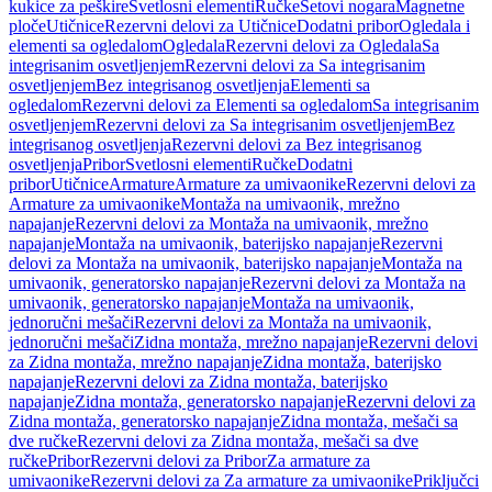
kukice za peškire
Svetlosni elementi
Ručke
Setovi nogara
Magnetne
ploče
Utičnice
Rezervni delovi za Utičnice
Dodatni pribor
Ogledala i
elementi sa ogledalom
Ogledala
Rezervni delovi za Ogledala
Sa
integrisanim osvetljenjem
Rezervni delovi za Sa integrisanim
osvetljenjem
Bez integrisanog osvetljenja
Elementi sa
ogledalom
Rezervni delovi za Elementi sa ogledalom
Sa integrisanim
osvetljenjem
Rezervni delovi za Sa integrisanim osvetljenjem
Bez
integrisanog osvetljenja
Rezervni delovi za Bez integrisanog
osvetljenja
Pribor
Svetlosni elementi
Ručke
Dodatni
pribor
Utičnice
Armature
Armature za umivaonike
Rezervni delovi za
Armature za umivaonike
Montaža na umivaonik, mrežno
napajanje
Rezervni delovi za Montaža na umivaonik, mrežno
napajanje
Montaža na umivaonik, baterijsko napajanje
Rezervni
delovi za Montaža na umivaonik, baterijsko napajanje
Montaža na
umivaonik, generatorsko napajanje
Rezervni delovi za Montaža na
umivaonik, generatorsko napajanje
Montaža na umivaonik,
jednoručni mešači
Rezervni delovi za Montaža na umivaonik,
jednoručni mešači
Zidna montaža, mrežno napajanje
Rezervni delovi
za Zidna montaža, mrežno napajanje
Zidna montaža, baterijsko
napajanje
Rezervni delovi za Zidna montaža, baterijsko
napajanje
Zidna montaža, generatorsko napajanje
Rezervni delovi za
Zidna montaža, generatorsko napajanje
Zidna montaža, mešači sa
dve ručke
Rezervni delovi za Zidna montaža, mešači sa dve
ručke
Pribor
Rezervni delovi za Pribor
Za armature za
umivaonike
Rezervni delovi za Za armature za umivaonike
Priključci