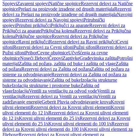
Spojevi
Zavareni spojevi
Natične spojnice
Rezervni delovi za Natične
spojnice
Prelazi na proizvode izrađene od drugih materijala
Rezervni
delovi za Prelazi na proizvode izrađene od drugih materijala
Navojni
spojevi
Rezervni delovi za Navojni spojevi
Prirubnički
spojevi
Prirubni priključci
Priključci za aparate
Rezervni delovi za
Priključci za aparate
Priključna kolena
Rezervni delovi za Priključna
kolena
Priključne spojnice
Rezervni delovi za Priključne
spojnice
Ravni priključci
Rezervni delovi za Ravni priključci
Cevni
sifoni
Rezervni delovi za Cevni sifoni
Pužni sifoni
Rezervni delovi za
Pužni sifoni
Pribor
Cevne obujmice
Učvršćenja za cevne
obujmice
Noseći žlebovi
Čepovi
Zaptivke
Građevinska zaštita
Potrošni
materijal
Zaštita od požara, zaštita od buke i zaštita od vlage
Zaštita
od požara
Rezervni delovi za Zaštita od požara
Zaštita od požara za
sisteme za odvodnjavanje
Rezervni delovi za Zaštita od požara za
sisteme za odvodnjavanje
Zaštita od buke
Izolacija strukturne
buke
Izolacija strukturne i prostorne buke
Zaštita od
vlage
Izolacija
Ventili za ventilaciju za odvod vode
Ventili za
ventilaciju
Rezervni delovi za Ventili za ventilaciju
Ventili za
zadržavanje energije
Geberit Pluvia odvodnjavanje krova
Krovni
ulivni elementi
Rezervni delovi za Krovni ulivni elementi
Krovni
ulivni elementi do 12 l/s
Rezervni delovi za Krovni ulivni elementi
do 12 l/s
Krovni ulivni elementi do 25 l/s
Rezervni delovi za Krovni
ulivni elementi do 25 l/s
Krovni ulivni elementi do 100 l/s
Rezervni
delovi za Krovni ulivni elementi do 100 l/s
Krovni ulivni elementi za
žljebove
Rezervni delovi za Krovni ulivni elementi za