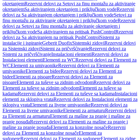
okretanjem
Rezervni delovi za Setovi za finu montažu za aktiviranje
okretanjem
Sa aktiviranjem okretanjem i priključkom vode
Rezervni
delovi za Sa aktiviranjem okretanjem i priključkom vode
Setovi za
finu montažu za aktiviranje okretanjem i priključkom vode
Rezervni
delovi za Setovi za finu montažu za aktiviranje okretanjem i
priključkom vode
Sa aktiviranjem na pritisak PushControl
Rezervni
delovi za Sa aktiviranjem na pritisak PushControl
Sistemi za
instalacije i ispiranje
Geberit Duofix
Sistemski zidovi
Rezervni delovi
za Sistemski zidovi
Sistemi za pričvršćivanje
Rezervni delovi za
Sistemi za pričvršćivanje
Instalacioni elementi
Rezervni delovi za
Instalacioni elementi
Elementi za WC
Rezervni delovi za Elementi za
WC
Elementi za umivaonike
Rezervni delovi za Elementi za
umivaonike
Elementi za bidee
Rezervni delovi za Elementi za
bidee
Elementi za pisoare
Rezervni delovi za Elementi za
pisoare
Elementi za tuševe sa zidnim odvodom
Rezervni delovi za
Elementi za tuševe sa zidnim odvodom
Elementi za tuševe sa
kadama
Rezervni delovi za Elementi za tuševe sa kadama
Instalacioni
elementi za sklopiva vrata
Rezervni delovi za Instalacioni elementi za
sklopiva vrata
Elementi za livene umivaonike
Rezervni delovi za
Elementi za livene umivaonike
Elementi za armaturu
Rezervni delovi
za Elementi za armaturu
Elementi za mašine za pranje i mašine za
pranje posuđa
Rezervni delovi za Elementi za mašine za pranje i
mašine za pranje posuđa
Elementi za konzolne nosače
Rezervni
delovi za Elementi za konzolne nosače
Elementi za
sudopere
Rezervni delovi za Elementi za sudopere
Elementi za zidne