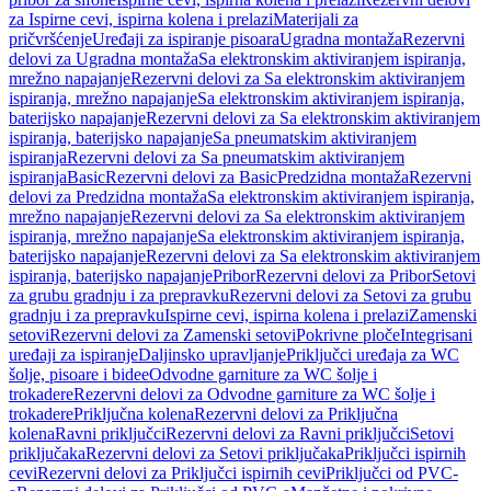
za Ispirne cevi, ispirna kolena i prelazi
Materijali za
pričvršćenje
Uređaji za ispiranje pisoara
Ugradna montaža
Rezervni
delovi za Ugradna montaža
Sa elektronskim aktiviranjem ispiranja,
mrežno napajanje
Rezervni delovi za Sa elektronskim aktiviranjem
ispiranja, mrežno napajanje
Sa elektronskim aktiviranjem ispiranja,
baterijsko napajanje
Rezervni delovi za Sa elektronskim aktiviranjem
ispiranja, baterijsko napajanje
Sa pneumatskim aktiviranjem
ispiranja
Rezervni delovi za Sa pneumatskim aktiviranjem
ispiranja
Basic
Rezervni delovi za Basic
Predzidna montaža
Rezervni
delovi za Predzidna montaža
Sa elektronskim aktiviranjem ispiranja,
mrežno napajanje
Rezervni delovi za Sa elektronskim aktiviranjem
ispiranja, mrežno napajanje
Sa elektronskim aktiviranjem ispiranja,
baterijsko napajanje
Rezervni delovi za Sa elektronskim aktiviranjem
ispiranja, baterijsko napajanje
Pribor
Rezervni delovi za Pribor
Setovi
za grubu gradnju i za prepravku
Rezervni delovi za Setovi za grubu
gradnju i za prepravku
Ispirne cevi, ispirna kolena i prelazi
Zamenski
setovi
Rezervni delovi za Zamenski setovi
Pokrivne ploče
Integrisani
uređaji za ispiranje
Daljinsko upravljanje
Priključci uređaja za WC
šolje, pisoare i bidee
Odvodne garniture za WC šolje i
trokadere
Rezervni delovi za Odvodne garniture za WC šolje i
trokadere
Priključna kolena
Rezervni delovi za Priključna
kolena
Ravni priključci
Rezervni delovi za Ravni priključci
Setovi
priključaka
Rezervni delovi za Setovi priključaka
Priključci ispirnih
cevi
Rezervni delovi za Priključci ispirnih cevi
Priključci od PVC-