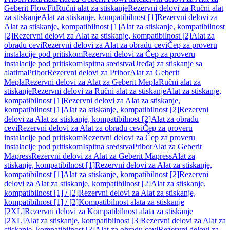
Geberit FlowFit
Ručni alat za stiskanje
Rezervni delovi za Ručni alat
za stiskanje
Alat za stiskanje, kompatibilnost [1]
Rezervni delovi za
Alat za stiskanje, kompatibilnost [1]
Alat za stiskanje, kompatibilnost
[2]
Rezervni delovi za Alat za stiskanje, kompatibilnost [2]
Alat za
obradu cevi
Rezervni delovi za Alat za obradu cevi
Čep za proveru
instalacije pod pritiskom
Rezervni delovi za Čep za proveru
instalacije pod pritiskom
Ispitna sredstva
Uređaj za stiskanje sa
alatima
Pribor
Rezervni delovi za Pribor
Alat za Geberit
Mepla
Rezervni delovi za Alat za Geberit Mepla
Ručni alat za
stiskanje
Rezervni delovi za Ručni alat za stiskanje
Alat za stiskanje,
kompatibilnost [1]
Rezervni delovi za Alat za stiskanje,
kompatibilnost [1]
Alat za stiskanje, kompatibilnost [2]
Rezervni
delovi za Alat za stiskanje, kompatibilnost [2]
Alat za obradu
cevi
Rezervni delovi za Alat za obradu cevi
Čep za proveru
instalacije pod pritiskom
Rezervni delovi za Čep za proveru
instalacije pod pritiskom
Ispitna sredstva
Pribor
Alat za Geberit
Mapress
Rezervni delovi za Alat za Geberit Mapress
Alat za
stiskanje, kompatibilnost [1]
Rezervni delovi za Alat za stiskanje,
kompatibilnost [1]
Alat za stiskanje, kompatibilnost [2]
Rezervni
delovi za Alat za stiskanje, kompatibilnost [2]
Alat za stiskanje,
kompatibilnost [1] / [2]
Rezervni delovi za Alat za stiskanje,
kompatibilnost [1] / [2]
Kompatibilnost alata za stiskanje
[2XL]
Rezervni delovi za Kompatibilnost alata za stiskanje
[2XL]
Alat za stiskanje, kompatibilnost [3]
Rezervni delovi za Alat za
stiskanje, kompatibilnost [3]
Alat za obradu cevi
Rezervni delovi za