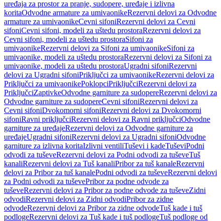
uređaja za prostor za pranje, sudopere, uređaje i izlivna
korita
Odvodne armature za umivaonike
Rezervni delovi za Odvodne
armature za umivaonike
Cevni sifoni
Rezervni delovi za Cevni
sifoni
Cevni sifoni, modeli za uštedu prostora
Rezervni delovi za
Cevni sifoni, modeli za uštedu prostora
Sifoni za
umivaonike
Rezervni delovi za Sifoni za umivaonike
Sifoni za
umivaonike, modeli za uštedu prostora
Rezervni delovi za Sifoni za
umivaonike, modeli za uštedu prostora
Ugradni sifoni
Rezervni
delovi za Ugradni sifoni
Priključci za umivaonike
Rezervni delovi za
Priključci za umivaonike
Poklopci
Priključci
Rezervni delovi za
Priključci
Zaptivke
Odvodne garniture za sudopere
Rezervni delovi za
Odvodne garniture za sudopere
Cevni sifoni
Rezervni delovi za
Cevni sifoni
Dvokomorni sifoni
Rezervni delovi za Dvokomorni
sifoni
Ravni priključci
Rezervni delovi za Ravni priključci
Odvodne
garniture za uređaje
Rezervni delovi za Odvodne garniture za
uređaje
Ugradni sifoni
Rezervni delovi za Ugradni sifoni
Odvodne
garniture za izlivna korita
Izlivni ventili
Tuševi i kade
Tuševi
Podni
odvodi za tuševe
Rezervni delovi za Podni odvodi za tuševe
Tuš
kanali
Rezervni delovi za Tuš kanali
Pribor za tuš kanale
Rezervni
delovi za Pribor za tuš kanale
Podni odvodi za tuševe
Rezervni delovi
za Podni odvodi za tuševe
Pribor za podne odvode za
tuševe
Rezervni delovi za Pribor za podne odvode za tuševe
Zidni
odvodi
Rezervni delovi za Zidni odvodi
Pribor za zidne
odvode
Rezervni delovi za Pribor za zidne odvode
Tuš kade i tuš
podloge
Rezervni delovi za Tuš kade i tuš podloge
Tuš podloge od