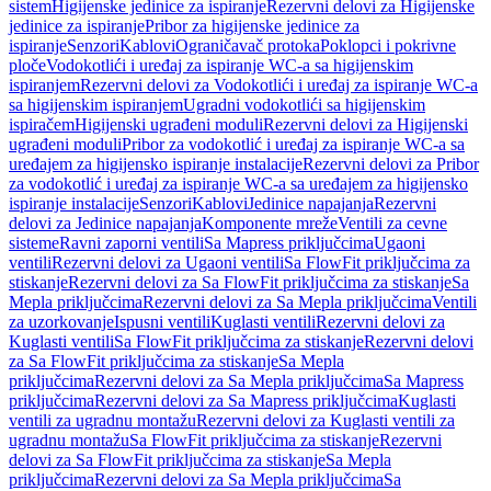
sistem
Higijenske jedinice za ispiranje
Rezervni delovi za Higijenske
jedinice za ispiranje
Pribor za higijenske jedinice za
ispiranje
Senzori
Kablovi
Ograničavač protoka
Poklopci i pokrivne
ploče
Vodokotlići i uređaj za ispiranje WC-a sa higijenskim
ispiranjem
Rezervni delovi za Vodokotlići i uređaj za ispiranje WC-a
sa higijenskim ispiranjem
Ugradni vodokotlići sa higijenskim
ispiračem
Higijenski ugrađeni moduli
Rezervni delovi za Higijenski
ugrađeni moduli
Pribor za vodokotlić i uređaj za ispiranje WC-a sa
uređajem za higijensko ispiranje instalacije
Rezervni delovi za Pribor
za vodokotlić i uređaj za ispiranje WC-a sa uređajem za higijensko
ispiranje instalacije
Senzori
Kablovi
Jedinice napajanja
Rezervni
delovi za Jedinice napajanja
Komponente mreže
Ventili za cevne
sisteme
Ravni zaporni ventili
Sa Mapress priključcima
Ugaoni
ventili
Rezervni delovi za Ugaoni ventili
Sa FlowFit priključcima za
stiskanje
Rezervni delovi za Sa FlowFit priključcima za stiskanje
Sa
Mepla priključcima
Rezervni delovi za Sa Mepla priključcima
Ventili
za uzorkovanje
Ispusni ventili
Kuglasti ventili
Rezervni delovi za
Kuglasti ventili
Sa FlowFit priključcima za stiskanje
Rezervni delovi
za Sa FlowFit priključcima za stiskanje
Sa Mepla
priključcima
Rezervni delovi za Sa Mepla priključcima
Sa Mapress
priključcima
Rezervni delovi za Sa Mapress priključcima
Kuglasti
ventili za ugradnu montažu
Rezervni delovi za Kuglasti ventili za
ugradnu montažu
Sa FlowFit priključcima za stiskanje
Rezervni
delovi za Sa FlowFit priključcima za stiskanje
Sa Mepla
priključcima
Rezervni delovi za Sa Mepla priključcima
Sa