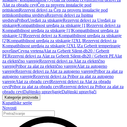
Alat za obradu cevi
Čep za proveru instalacije pod
pritiskom
Rezervni delovi za Čep za proveru instalacije pod
pritiskom
Ispitna sredstva
Rezervni delovi za Ispitna
sredstva
Pribor
Uređaji za stiskanje
Rezervni delovi za Uređaji za
stiskanje
Kompatibilnost uređaja za stiskanje [1]
Rezervni delovi za
Kompatibilnost uređaja za stiskanje [1]
Kompatibilnost uređaja za
stiskanje [2]
Rezervni delovi za Kompatibilnost uređaja za stiskanje
[2]
Kompatibilnost uređaja za stiskanje [2XL]
Rezervni delovi za
Kompatibilnost uređaja za stiskanje [2XL]
Za Geberit temperiranje
površine
Cevna vretena
Alat za Geberit Silent-db20 / Geberit
PE
Rezervni delovi za Alat za Geberit Silent-db20 / Geberit PE
Alat
za električno varenje
Rezervni delovi za Alat za električno
varenje
Pribor za alat za električno varenje
Alat za autogeno
varenje
Rezervni delovi za Alat za autogeno varenje
Pribor za alat za
autogeno varenje
Rezervni delovi za Pribor za alat za autogeno
varenje
Alat za obradu cevi
Rezervni delovi za Alat za obradu
cevi
Pribor za alat za obradu cevi
Rezervni delovi za Pribor za alat za
obradu cevi
Daljinsko upravljanje
Daljinski upravljači
Kategorije proizvoda
Kupatilske serije
Novosti