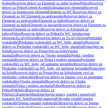
bojlere
Rezervni delovi za Elementi za zidne bojlere
Pribor
Rezervni
delovi za Pribor
Geberit Kombifix
Instalacioni elementi
Rezervni
delovi za Instalacioni elementi
Elementi za WC
Rezervni delovi za
Elementi za WC
Elementi za umivaonike
Rezervni delovi za
Elementi za umivaonike
Elementi za bidee
Rezervni delovi za
Elementi za bidee
Elementi za pisoare
Rezervni delovi za Elementi za
pisoare
Elementi za tuševe
Rezervni delovi za Elementi za
tuševe
Pribor
Rezervni delovi za Pribor
Za WC instalacione
elemente
Za učvršćenja
Rezervni delovi za Za učvršćenja
Predzidni
vodokotlići
Predzidni vodokotlići za WC šolje, plastični
Rezervni
delovi za Predzidni vodokotlići za WC šolje, plastični
Postavljen na
šolju
Rezervni delovi za Postavljen na šolju
Visoko
montažni
Rezervni delovi za Visoko montažni
Niska i srednja
montaža
Rezervni delovi za Niska i srednja montaža
Predzidni
vodokotlići za WC šolje, od sanitarne keramike
Rezervni delovi za
Predzidni vodokotlići za WC šolje, od sanitarne keramike
Postavljen
na šolju
Rezervni delovi za Postavljen na šolju
Ispirne cevi za
predzidne vodokotliće
Rezervni delovi za Ispirne cevi za predzidne
vodokotliće
Visoko montažni
Rezervni delovi za Visoko
montažni
Niska i srednja montaža
Pribor
Rezervni delovi za
Pribor
Priključci
Rezervni delovi za
Priključci
Zaptivke
Manžetne
Spojni umeci, rozetni i usporivači
ispiranja WC šolje
Potrošni materijal
Odvodni ventili
Ugradni
vodokotlići
Sigma ugradni vodokotlići
Rezervni delovi za Sigma
ugradni vodokotlići
Omega ugradni vodokotlići
Rezervni delovi za