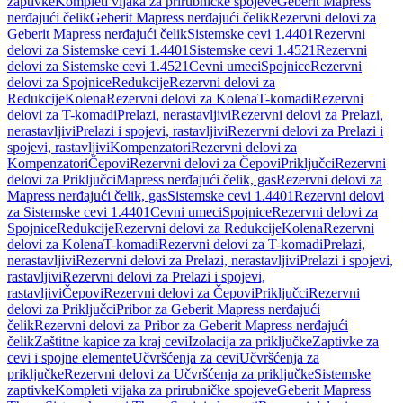
zaptivke
Kompleti vijaka za prirubničke spojeve
Geberit Mapress
nerđajući čelik
Geberit Mapress nerđajući čelik
Rezervni delovi za
Geberit Mapress nerđajući čelik
Sistemske cevi 1.4401
Rezervni
delovi za Sistemske cevi 1.4401
Sistemske cevi 1.4521
Rezervni
delovi za Sistemske cevi 1.4521
Cevni umeci
Spojnice
Rezervni
delovi za Spojnice
Redukcije
Rezervni delovi za
Redukcije
Kolena
Rezervni delovi za Kolena
T-komadi
Rezervni
delovi za T-komadi
Prelazi, nerastavljivi
Rezervni delovi za Prelazi,
nerastavljivi
Prelazi i spojevi, rastavljivi
Rezervni delovi za Prelazi i
spojevi, rastavljivi
Kompenzatori
Rezervni delovi za
Kompenzatori
Čepovi
Rezervni delovi za Čepovi
Priključci
Rezervni
delovi za Priključci
Mapress nerđajući čelik, gas
Rezervni delovi za
Mapress nerđajući čelik, gas
Sistemske cevi 1.4401
Rezervni delovi
za Sistemske cevi 1.4401
Cevni umeci
Spojnice
Rezervni delovi za
Spojnice
Redukcije
Rezervni delovi za Redukcije
Kolena
Rezervni
delovi za Kolena
T-komadi
Rezervni delovi za T-komadi
Prelazi,
nerastavljivi
Rezervni delovi za Prelazi, nerastavljivi
Prelazi i spojevi,
rastavljivi
Rezervni delovi za Prelazi i spojevi,
rastavljivi
Čepovi
Rezervni delovi za Čepovi
Priključci
Rezervni
delovi za Priključci
Pribor za Geberit Mapress nerđajući
čelik
Rezervni delovi za Pribor za Geberit Mapress nerđajući
čelik
Zaštitne kapice za kraj cevi
Izolacija za priključke
Zaptivke za
cevi i spojne elemente
Učvršćenja za cevi
Učvršćenja za
priključke
Rezervni delovi za Učvršćenja za priključke
Sistemske
zaptivke
Kompleti vijaka za prirubničke spojeve
Geberit Mapress