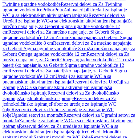
Twinline ugradne vodokotliće
Rezervni delovi za Za Twinline
ugradne vodokotliće
Pribor
Potrošni materijali
Uređaji za ispiranje
WC-a sa elektronskim aktiviranjem ispiranja
Rezervni delovi za
Uređaji za ispiranje WC-a sa elektronskim aktiviranjem ispiranja
Za
mrežno napajanje, za Geberit Sigma ugradne vodokotliće 12
cm
Rezervni delovi za Za mrežno napajanje, za Geberit Sigma
ugradne vodokotliće 12 cm
Za mrežno napajanje, za Geberit Sigma
ugradne vodokotliće 8 cm
Rezervni delovi za Za mrežno napajanje,
za Geberit Sigma ugradne vodokotliće 8 cm
Za mrežno napajanje, za
Geberit Omega ugradne vodokotliće 12 cm
Rezervni delovi za Za
mrežno napajanje, za Geberit Omega ugradne vodokotliće 12 cm
Za
baterijsko napajanje, za Geberit Sigma ugradne vodokotliće 12
cm
Rezervni delovi za Za baterijsko napajanje, za Geberit Sigma
ugradne vodokotliće 12 cm
Uređaji za ispiranje WC-a sa
pneumatskim aktiviranjem ispiranja
Rezervni delovi za Uređaji za
ispiranje WC-a sa pneumatskim aktiviranjem ispiranja
Za
dvokoličinsko ispiranje
Rezervni delovi za Za dvokoličinsko
ispiranje
Za jednokoličinsko ispiranje
Rezervni delovi za Za
jednokoličinsko ispiranje
Pribor za uređaje za ispiranje WC
šolje
Rezervni delovi za Pribor za uređaje za ispiranje WC
šolje
Ugradni setovi za montažu
Rezervni delovi za Ugradni setovi za
montažu
Za uređaje za ispiranje WC-a sa elektronskim aktiviranjem
ispiranja
Rezervni delovi za Za uređaje za ispiranje WC-a sa
elektronskim aktiviranjem ispiranja
Spojnice
Geberit Monolith
sanitarni moduli
Sanitarni moduli za WC šolje
Rezervni delovi za