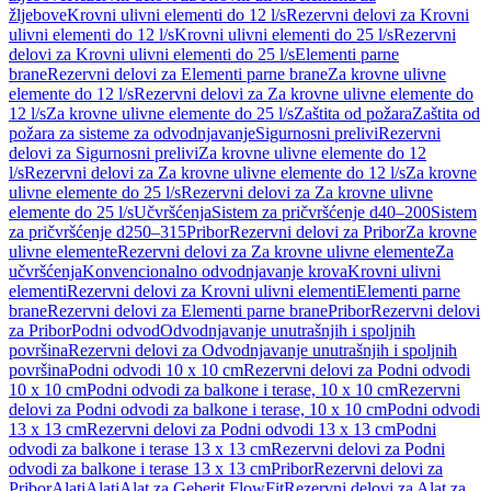
žljebove
Krovni ulivni elementi do 12 l/s
Rezervni delovi za Krovni
ulivni elementi do 12 l/s
Krovni ulivni elementi do 25 l/s
Rezervni
delovi za Krovni ulivni elementi do 25 l/s
Elementi parne
brane
Rezervni delovi za Elementi parne brane
Za krovne ulivne
elemente do 12 l/s
Rezervni delovi za Za krovne ulivne elemente do
12 l/s
Za krovne ulivne elemente do 25 l/s
Zaštita od požara
Zaštita od
požara za sisteme za odvodnjavanje
Sigurnosni prelivi
Rezervni
delovi za Sigurnosni prelivi
Za krovne ulivne elemente do 12
l/s
Rezervni delovi za Za krovne ulivne elemente do 12 l/s
Za krovne
ulivne elemente do 25 l/s
Rezervni delovi za Za krovne ulivne
elemente do 25 l/s
Učvršćenja
Sistem za pričvršćenje d40–200
Sistem
za pričvršćenje d250–315
Pribor
Rezervni delovi za Pribor
Za krovne
ulivne elemente
Rezervni delovi za Za krovne ulivne elemente
Za
učvršćenja
Konvencionalno odvodnjavanje krova
Krovni ulivni
elementi
Rezervni delovi za Krovni ulivni elementi
Elementi parne
brane
Rezervni delovi za Elementi parne brane
Pribor
Rezervni delovi
za Pribor
Podni odvod
Odvodnjavanje unutrašnjih i spoljnih
površina
Rezervni delovi za Odvodnjavanje unutrašnjih i spoljnih
površina
Podni odvodi 10 x 10 cm
Rezervni delovi za Podni odvodi
10 x 10 cm
Podni odvodi za balkone i terase, 10 x 10 cm
Rezervni
delovi za Podni odvodi za balkone i terase, 10 x 10 cm
Podni odvodi
13 x 13 cm
Rezervni delovi za Podni odvodi 13 x 13 cm
Podni
odvodi za balkone i terase 13 x 13 cm
Rezervni delovi za Podni
odvodi za balkone i terase 13 x 13 cm
Pribor
Rezervni delovi za
Pribor
Alati
Alati
Alat za Geberit FlowFit
Rezervni delovi za Alat za