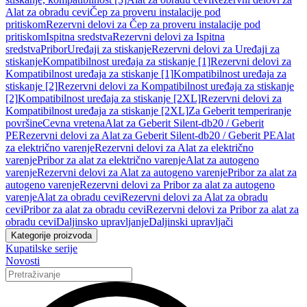
Alat za obradu cevi
Čep za proveru instalacije pod
pritiskom
Rezervni delovi za Čep za proveru instalacije pod
pritiskom
Ispitna sredstva
Rezervni delovi za Ispitna
sredstva
Pribor
Uređaji za stiskanje
Rezervni delovi za Uređaji za
stiskanje
Kompatibilnost uređaja za stiskanje [1]
Rezervni delovi za
Kompatibilnost uređaja za stiskanje [1]
Kompatibilnost uređaja za
stiskanje [2]
Rezervni delovi za Kompatibilnost uređaja za stiskanje
[2]
Kompatibilnost uređaja za stiskanje [2XL]
Rezervni delovi za
Kompatibilnost uređaja za stiskanje [2XL]
Za Geberit temperiranje
površine
Cevna vretena
Alat za Geberit Silent-db20 / Geberit
PE
Rezervni delovi za Alat za Geberit Silent-db20 / Geberit PE
Alat
za električno varenje
Rezervni delovi za Alat za električno
varenje
Pribor za alat za električno varenje
Alat za autogeno
varenje
Rezervni delovi za Alat za autogeno varenje
Pribor za alat za
autogeno varenje
Rezervni delovi za Pribor za alat za autogeno
varenje
Alat za obradu cevi
Rezervni delovi za Alat za obradu
cevi
Pribor za alat za obradu cevi
Rezervni delovi za Pribor za alat za
obradu cevi
Daljinsko upravljanje
Daljinski upravljači
Kategorije proizvoda
Kupatilske serije
Novosti