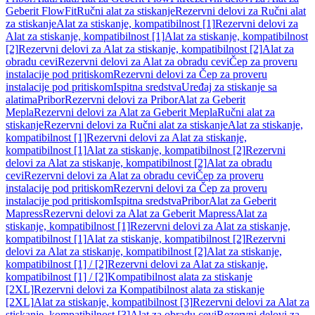
Geberit FlowFit
Ručni alat za stiskanje
Rezervni delovi za Ručni alat
za stiskanje
Alat za stiskanje, kompatibilnost [1]
Rezervni delovi za
Alat za stiskanje, kompatibilnost [1]
Alat za stiskanje, kompatibilnost
[2]
Rezervni delovi za Alat za stiskanje, kompatibilnost [2]
Alat za
obradu cevi
Rezervni delovi za Alat za obradu cevi
Čep za proveru
instalacije pod pritiskom
Rezervni delovi za Čep za proveru
instalacije pod pritiskom
Ispitna sredstva
Uređaj za stiskanje sa
alatima
Pribor
Rezervni delovi za Pribor
Alat za Geberit
Mepla
Rezervni delovi za Alat za Geberit Mepla
Ručni alat za
stiskanje
Rezervni delovi za Ručni alat za stiskanje
Alat za stiskanje,
kompatibilnost [1]
Rezervni delovi za Alat za stiskanje,
kompatibilnost [1]
Alat za stiskanje, kompatibilnost [2]
Rezervni
delovi za Alat za stiskanje, kompatibilnost [2]
Alat za obradu
cevi
Rezervni delovi za Alat za obradu cevi
Čep za proveru
instalacije pod pritiskom
Rezervni delovi za Čep za proveru
instalacije pod pritiskom
Ispitna sredstva
Pribor
Alat za Geberit
Mapress
Rezervni delovi za Alat za Geberit Mapress
Alat za
stiskanje, kompatibilnost [1]
Rezervni delovi za Alat za stiskanje,
kompatibilnost [1]
Alat za stiskanje, kompatibilnost [2]
Rezervni
delovi za Alat za stiskanje, kompatibilnost [2]
Alat za stiskanje,
kompatibilnost [1] / [2]
Rezervni delovi za Alat za stiskanje,
kompatibilnost [1] / [2]
Kompatibilnost alata za stiskanje
[2XL]
Rezervni delovi za Kompatibilnost alata za stiskanje
[2XL]
Alat za stiskanje, kompatibilnost [3]
Rezervni delovi za Alat za
stiskanje, kompatibilnost [3]
Alat za obradu cevi
Rezervni delovi za