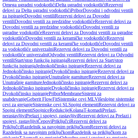
Omega ugradni vodokotlići
Delta ugradni vodokotlići
Rezervni
delovi za Delta ugradni vodokotlići
Pribor
Dovodni i odvodni ventili
za ispiranje
Dovodni ventili
Rezervni delovi za Dovodni
ventili
Dovodni ventili za predzidne vodokotliće
Rezervni delovi za
Dovodni ventili za predzidne vodokotliće
Dovodni ventili za
ugradne vodokotliće
Rezervni delovi za Dovodni ventili za ugradne
vodokotliće
Dovodni ventili za keramičke vodokotliće
Rezervni
delovi za Dovodni ventili za keramičke vodokotliće
Dovodni ventili
za vodokotliće univerzalni
Rezervni delovi za Dovodni ventili za
vodokotliće univerzalni
Odvodni ventili
Rezervni delovi za Odvodni
ventili
Start/stop funkcija ispiranja
Rezervni delovi za Start/stop
funkcija ispiranja
Jednokoličinsko ispiranje
Rezervni delovi za
Jednokoličinsko ispiranje
Dvokoličinsko ispiranje
Rezervni delovi za
Dvokoličinsko ispiranje
Unutrašnje garniture
Rezervni delovi za
Unutrašnje garniture
Jednokoličinsko ispiranje
Rezervni delovi za
Jednokoličinsko ispiranje
Dvokoličinsko ispiranje
Rezervni delovi za
Dvokoličinsko ispiranje
Pribor
Membrane
Sistemi za
snabdevanje
Geberit FlowFit
Sistemske cevi ML
Višeslojne sistemske
cevi za grejanje
Sistemske cevi SL
Spojni elementi
Rezervni delovi za
Spojni elementi
Spojnice
Redukcije
Kolana
T-komadi
Prelazi,
nerastavljivi
Prelazi i spojevi, rastavljivi
Rezervni delovi za Prelazi i
spojevi, rastavljivi
Čepovi
Priključci
Rezervni delovi za
Priključci
Razdelnik sa navojnim priključkom
Rezervni delovi za
Razdelnik sa navojnim priključkom
Razdelnik sa priključkom za
stiskanje
T-komadi za grejanje
Odvodne cevi i spojevi za grejanje,