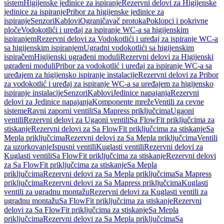
sistem
Higijenske jedinice za ispiranje
Rezervni delovi za Higijenske
jedinice za ispiranje
Pribor za higijenske jedinice za
ispiranje
Senzori
Kablovi
Ograničavač protoka
Poklopci i pokrivne
ploče
Vodokotlići i uređaj za ispiranje WC-a sa higijenskim
ispiranjem
Rezervni delovi za Vodokotlići i uređaj za ispiranje WC-a
sa higijenskim ispiranjem
Ugradni vodokotlići sa higijenskim
ispiračem
Higijenski ugrađeni moduli
Rezervni delovi za Higijenski
ugrađeni moduli
Pribor za vodokotlić i uređaj za ispiranje WC-a sa
uređajem za higijensko ispiranje instalacije
Rezervni delovi za Pribor
za vodokotlić i uređaj za ispiranje WC-a sa uređajem za higijensko
ispiranje instalacije
Senzori
Kablovi
Jedinice napajanja
Rezervni
delovi za Jedinice napajanja
Komponente mreže
Ventili za cevne
sisteme
Ravni zaporni ventili
Sa Mapress priključcima
Ugaoni
ventili
Rezervni delovi za Ugaoni ventili
Sa FlowFit priključcima za
stiskanje
Rezervni delovi za Sa FlowFit priključcima za stiskanje
Sa
Mepla priključcima
Rezervni delovi za Sa Mepla priključcima
Ventili
za uzorkovanje
Ispusni ventili
Kuglasti ventili
Rezervni delovi za
Kuglasti ventili
Sa FlowFit priključcima za stiskanje
Rezervni delovi
za Sa FlowFit priključcima za stiskanje
Sa Mepla
priključcima
Rezervni delovi za Sa Mepla priključcima
Sa Mapress
priključcima
Rezervni delovi za Sa Mapress priključcima
Kuglasti
ventili za ugradnu montažu
Rezervni delovi za Kuglasti ventili za
ugradnu montažu
Sa FlowFit priključcima za stiskanje
Rezervni
delovi za Sa FlowFit priključcima za stiskanje
Sa Mepla
priključcima
Rezervni delovi za Sa Mepla priključcima
Sa