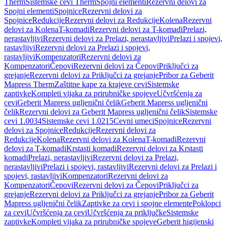
Therm
Sistemske cevi Therm
Spojni elementi
Rezervni delovi za
Spojni elementi
Spojnice
Rezervni delovi za
Spojnice
Redukcije
Rezervni delovi za Redukcije
Kolena
Rezervni
delovi za Kolena
T-komadi
Rezervni delovi za T-komadi
Prelazi,
nerastavljivi
Rezervni delovi za Prelazi, nerastavljivi
Prelazi i spojevi,
rastavljivi
Rezervni delovi za Prelazi i spojevi,
rastavljivi
Kompenzatori
Rezervni delovi za
Kompenzatori
Čepovi
Rezervni delovi za Čepovi
Priključci za
grejanje
Rezervni delovi za Priključci za grejanje
Pribor za Geberit
Mapress Therm
Zaštitne kape za krajeve cevi
Sistemske
zaptivke
Kompleti vijaka za prirubničke spojeve
Učvršćenja za
cevi
Geberit Mapress ugljenični čelik
Geberit Mapress ugljenični
čelik
Rezervni delovi za Geberit Mapress ugljenični čelik
Sistemske
cevi 1.0034
Sistemske cevi 1.0215
Cevni umeci
Spojnice
Rezervni
delovi za Spojnice
Redukcije
Rezervni delovi za
Redukcije
Kolena
Rezervni delovi za Kolena
T-komadi
Rezervni
delovi za T-komadi
Krstasti komadi
Rezervni delovi za Krstasti
komadi
Prelazi, nerastavljivi
Rezervni delovi za Prelazi,
nerastavljivi
Prelazi i spojevi, rastavljivi
Rezervni delovi za Prelazi i
spojevi, rastavljivi
Kompenzatori
Rezervni delovi za
Kompenzatori
Čepovi
Rezervni delovi za Čepovi
Priključci za
grejanje
Rezervni delovi za Priključci za grejanje
Pribor za Geberit
Mapress ugljenični čelik
Zaptivke za cevi i spojne elemente
Poklopci
za cevi
Učvršćenja za cevi
Učvršćenja za priključke
Sistemske
zaptivke
Kompleti vijaka za prirubničke spojeve
Geberit higijenski