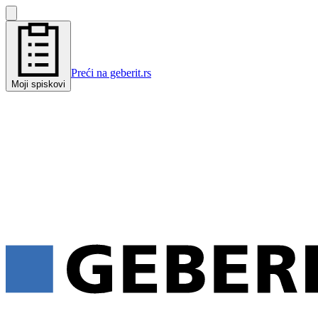
Preći na geberit.rs
Moji spiskovi