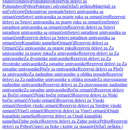
Stubovi
Stubovi
Polustubovi
Rezervni delovi za
Polustubovi
Pribor
Poklopci odvoda
Držači peškira
Materijali za
pričvršćenje
Dekorativne pregrade
Setovi umivaonika sa
ormarićem
Setovi umivaonika za pranje ruku sa ormarićem
Rezervni
delovi za Setovi umivaonika za pranje ruku sa ormarićem
Setovi
ugradnog umivaonika sa ormarićem
Rezervni delovi za Setovi
ugradnog umivaonika sa ormarićem
Setovi ugradnog umivaonika sa
ormarićem
Rezervni delovi za Setovi ugradnog umivaonika sa
ormarićem
Kupatilski nameštaj
Ormarići
Rezervni delovi za
Ormarići
Za umivaonike za pranje ruku
Rezervni delovi za Za
umivaonike za pranje ruku
Za umivaonike
Rezervni delovi za Za
umivaonike
Za dvostruke umivaonike
Rezervni delovi za Za
dvostruke umivaonike
Za ugradne umivaonike
Rezervni delovi za Za
ugradne umivaonike
Ploče za umivaonike
Rezervni delovi za Ploče
za umivaonike
Za nadpultne umivaonike u obliku posude
Rezervni
delovi za Za nadpultne umivaonike u obliku posude
Za pravougaone
nadpultne umivaonike
Rezervni delovi za Za pravougaone nadpultne
umivaonike
Za ugradne umivaonike
Bočni ormarići
Rezervni delovi
za Bočni ormarići
Niski bočni ormarići
Rezervni delovi za Niski
bočni ormarići
Visoki ormarići
Rezervni delovi za Visoki
ormarići
Srednje visoki ormarići
Rezervni delovi za Srednje visoki
ormarići
Viseći ormarići
Rezervni delovi za Viseći ormarići
Ostali
kupatilski nameštaj
Rezervni delovi za Ostali kupatilski
nameštaj
Zidne police
Rezervni delovi za Zidne police
Pribor
Rezervni
delovi za Pribor
Umeci za fioke i kutije za slaganje
Držači peškira i