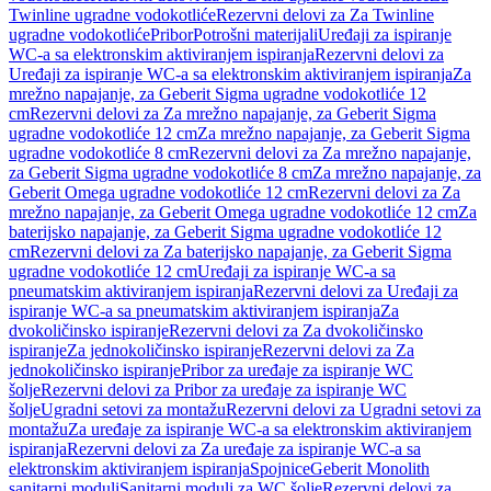
Twinline ugradne vodokotliće
Rezervni delovi za Za Twinline
ugradne vodokotliće
Pribor
Potrošni materijali
Uređaji za ispiranje
WC-a sa elektronskim aktiviranjem ispiranja
Rezervni delovi za
Uređaji za ispiranje WC-a sa elektronskim aktiviranjem ispiranja
Za
mrežno napajanje, za Geberit Sigma ugradne vodokotliće 12
cm
Rezervni delovi za Za mrežno napajanje, za Geberit Sigma
ugradne vodokotliće 12 cm
Za mrežno napajanje, za Geberit Sigma
ugradne vodokotliće 8 cm
Rezervni delovi za Za mrežno napajanje,
za Geberit Sigma ugradne vodokotliće 8 cm
Za mrežno napajanje, za
Geberit Omega ugradne vodokotliće 12 cm
Rezervni delovi za Za
mrežno napajanje, za Geberit Omega ugradne vodokotliće 12 cm
Za
baterijsko napajanje, za Geberit Sigma ugradne vodokotliće 12
cm
Rezervni delovi za Za baterijsko napajanje, za Geberit Sigma
ugradne vodokotliće 12 cm
Uređaji za ispiranje WC-a sa
pneumatskim aktiviranjem ispiranja
Rezervni delovi za Uređaji za
ispiranje WC-a sa pneumatskim aktiviranjem ispiranja
Za
dvokoličinsko ispiranje
Rezervni delovi za Za dvokoličinsko
ispiranje
Za jednokoličinsko ispiranje
Rezervni delovi za Za
jednokoličinsko ispiranje
Pribor za uređaje za ispiranje WC
šolje
Rezervni delovi za Pribor za uređaje za ispiranje WC
šolje
Ugradni setovi za montažu
Rezervni delovi za Ugradni setovi za
montažu
Za uređaje za ispiranje WC-a sa elektronskim aktiviranjem
ispiranja
Rezervni delovi za Za uređaje za ispiranje WC-a sa
elektronskim aktiviranjem ispiranja
Spojnice
Geberit Monolith
sanitarni moduli
Sanitarni moduli za WC šolje
Rezervni delovi za