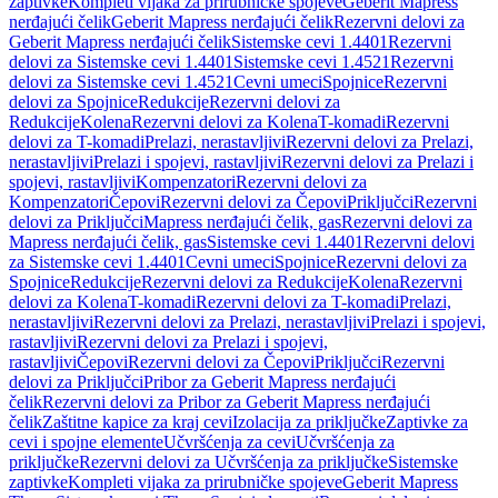
zaptivke
Kompleti vijaka za prirubničke spojeve
Geberit Mapress
nerđajući čelik
Geberit Mapress nerđajući čelik
Rezervni delovi za
Geberit Mapress nerđajući čelik
Sistemske cevi 1.4401
Rezervni
delovi za Sistemske cevi 1.4401
Sistemske cevi 1.4521
Rezervni
delovi za Sistemske cevi 1.4521
Cevni umeci
Spojnice
Rezervni
delovi za Spojnice
Redukcije
Rezervni delovi za
Redukcije
Kolena
Rezervni delovi za Kolena
T-komadi
Rezervni
delovi za T-komadi
Prelazi, nerastavljivi
Rezervni delovi za Prelazi,
nerastavljivi
Prelazi i spojevi, rastavljivi
Rezervni delovi za Prelazi i
spojevi, rastavljivi
Kompenzatori
Rezervni delovi za
Kompenzatori
Čepovi
Rezervni delovi za Čepovi
Priključci
Rezervni
delovi za Priključci
Mapress nerđajući čelik, gas
Rezervni delovi za
Mapress nerđajući čelik, gas
Sistemske cevi 1.4401
Rezervni delovi
za Sistemske cevi 1.4401
Cevni umeci
Spojnice
Rezervni delovi za
Spojnice
Redukcije
Rezervni delovi za Redukcije
Kolena
Rezervni
delovi za Kolena
T-komadi
Rezervni delovi za T-komadi
Prelazi,
nerastavljivi
Rezervni delovi za Prelazi, nerastavljivi
Prelazi i spojevi,
rastavljivi
Rezervni delovi za Prelazi i spojevi,
rastavljivi
Čepovi
Rezervni delovi za Čepovi
Priključci
Rezervni
delovi za Priključci
Pribor za Geberit Mapress nerđajući
čelik
Rezervni delovi za Pribor za Geberit Mapress nerđajući
čelik
Zaštitne kapice za kraj cevi
Izolacija za priključke
Zaptivke za
cevi i spojne elemente
Učvršćenja za cevi
Učvršćenja za
priključke
Rezervni delovi za Učvršćenja za priključke
Sistemske
zaptivke
Kompleti vijaka za prirubničke spojeve
Geberit Mapress