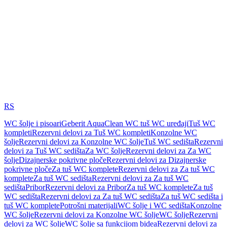
RS
WC šolje i pisoari
Geberit AquaClean WC tuš WC uređaji
Tuš WC
kompleti
Rezervni delovi za Tuš WC kompleti
Konzolne WC
šolje
Rezervni delovi za Konzolne WC šolje
Tuš WC sedišta
Rezervni
delovi za Tuš WC sedišta
Za WC šolje
Rezervni delovi za Za WC
šolje
Dizajnerske pokrivne ploče
Rezervni delovi za Dizajnerske
pokrivne ploče
Za tuš WC komplete
Rezervni delovi za Za tuš WC
komplete
Za tuš WC sedišta
Rezervni delovi za Za tuš WC
sedišta
Pribor
Rezervni delovi za Pribor
Za tuš WC komplete
Za tuš
WC sedišta
Rezervni delovi za Za tuš WC sedišta
Za tuš WC sedišta i
tuš WC komplete
Potrošni materijali
WC šolje i WC sedišta
Konzolne
WC šolje
Rezervni delovi za Konzolne WC šolje
WC šolje
Rezervni
delovi za WC šolje
WC šolje sa funkcijom bidea
Rezervni delovi za