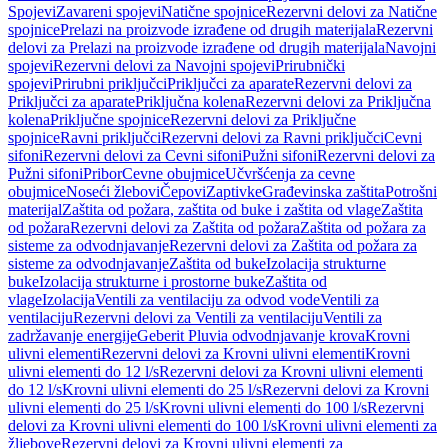
Spojevi
Zavareni spojevi
Natične spojnice
Rezervni delovi za Natične
spojnice
Prelazi na proizvode izrađene od drugih materijala
Rezervni
delovi za Prelazi na proizvode izrađene od drugih materijala
Navojni
spojevi
Rezervni delovi za Navojni spojevi
Prirubnički
spojevi
Prirubni priključci
Priključci za aparate
Rezervni delovi za
Priključci za aparate
Priključna kolena
Rezervni delovi za Priključna
kolena
Priključne spojnice
Rezervni delovi za Priključne
spojnice
Ravni priključci
Rezervni delovi za Ravni priključci
Cevni
sifoni
Rezervni delovi za Cevni sifoni
Pužni sifoni
Rezervni delovi za
Pužni sifoni
Pribor
Cevne obujmice
Učvršćenja za cevne
obujmice
Noseći žlebovi
Čepovi
Zaptivke
Građevinska zaštita
Potrošni
materijal
Zaštita od požara, zaštita od buke i zaštita od vlage
Zaštita
od požara
Rezervni delovi za Zaštita od požara
Zaštita od požara za
sisteme za odvodnjavanje
Rezervni delovi za Zaštita od požara za
sisteme za odvodnjavanje
Zaštita od buke
Izolacija strukturne
buke
Izolacija strukturne i prostorne buke
Zaštita od
vlage
Izolacija
Ventili za ventilaciju za odvod vode
Ventili za
ventilaciju
Rezervni delovi za Ventili za ventilaciju
Ventili za
zadržavanje energije
Geberit Pluvia odvodnjavanje krova
Krovni
ulivni elementi
Rezervni delovi za Krovni ulivni elementi
Krovni
ulivni elementi do 12 l/s
Rezervni delovi za Krovni ulivni elementi
do 12 l/s
Krovni ulivni elementi do 25 l/s
Rezervni delovi za Krovni
ulivni elementi do 25 l/s
Krovni ulivni elementi do 100 l/s
Rezervni
delovi za Krovni ulivni elementi do 100 l/s
Krovni ulivni elementi za
žljebove
Rezervni delovi za Krovni ulivni elementi za