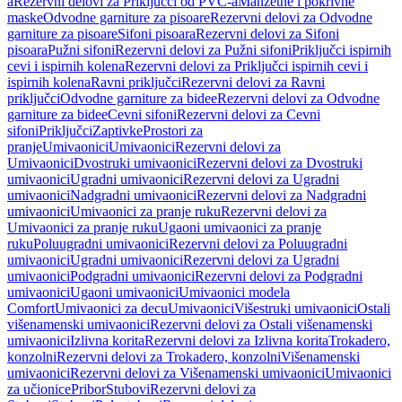
a
Rezervni delovi za Priključci od PVC-a
Manžetne i pokrivne
maske
Odvodne garniture za pisoare
Rezervni delovi za Odvodne
garniture za pisoare
Sifoni pisoara
Rezervni delovi za Sifoni
pisoara
Pužni sifoni
Rezervni delovi za Pužni sifoni
Priključci ispirnih
cevi i ispirnih kolena
Rezervni delovi za Priključci ispirnih cevi i
ispirnih kolena
Ravni priključci
Rezervni delovi za Ravni
priključci
Odvodne garniture za bidee
Rezervni delovi za Odvodne
garniture za bidee
Cevni sifoni
Rezervni delovi za Cevni
sifoni
Priključci
Zaptivke
Prostori za
pranje
Umivaonici
Umivaonici
Rezervni delovi za
Umivaonici
Dvostruki umivaonici
Rezervni delovi za Dvostruki
umivaonici
Ugradni umivaonici
Rezervni delovi za Ugradni
umivaonici
Nadgradni umivaonici
Rezervni delovi za Nadgradni
umivaonici
Umivaonici za pranje ruku
Rezervni delovi za
Umivaonici za pranje ruku
Ugaoni umivaonici za pranje
ruku
Poluugradni umivaonici
Rezervni delovi za Poluugradni
umivaonici
Ugradni umivaonici
Rezervni delovi za Ugradni
umivaonici
Podgradni umivaonici
Rezervni delovi za Podgradni
umivaonici
Ugaoni umivaonici
Umivaonici modela
Comfort
Umivaonici za decu
Umivaonici
Višestruki umivaonici
Ostali
višenamenski umivaonici
Rezervni delovi za Ostali višenamenski
umivaonici
Izlivna korita
Rezervni delovi za Izlivna korita
Trokadero,
konzolni
Rezervni delovi za Trokadero, konzolni
Višenamenski
umivaonici
Rezervni delovi za Višenamenski umivaonici
Umivaonici
za učionice
Pribor
Stubovi
Rezervni delovi za