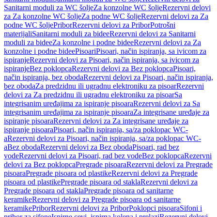
Sanitarni moduli za WC šolje
Za konzolne WC šolje
Rezervni delovi
za Za konzolne WC šolje
Za podne WC šolje
Rezervni delovi za Za
podne WC šolje
Pribor
Rezervni delovi za Pribor
Potrošni
materijali
Sanitarni moduli za bidee
Rezervni delovi za Sanitarni
moduli za bidee
Za konzolne i podne bidee
Rezervni delovi za Za
konzolne i podne bidee
Pisoari
Pisoari, način ispiranja, sa ivicom za
ispiranje
Rezervni delovi za Pisoari, način ispiranja, sa ivicom za
ispiranje
Bez poklopca
Rezervni delovi za Bez poklopca
Pisoari,
način ispiranja, bez oboda
Rezervni delovi za Pisoari, način ispiranja,
bez oboda
Za predzidnu ili ugradnu elektroniku za pisoar
Rezervni
delovi za Za predzidnu ili ugradnu elektroniku za pisoar
Sa
integrisanim uređajima za ispiranje pisoara
Rezervni delovi za Sa
integrisanim uređajima za ispiranje pisoara
Za integrisane uređaje za
ispiranje pisoara
Rezervni delovi za Za integrisane uređaje za
ispiranje pisoara
Pisoari, način ispiranja, sa/za poklopac WC-
a
Rezervni delovi za Pisoari, način ispiranja, sa/za poklopac WC-
a
Bez oboda
Rezervni delovi za Bez oboda
Pisoari, rad bez
vode
Rezervni delovi za Pisoari, rad bez vode
Bez poklopca
Rezervni
delovi za Bez poklopca
Pregrade pisoara
Rezervni delovi za Pregrade
pisoara
Pregrade pisoara od plastike
Rezervni delovi za Pregrade
pisoara od plastike
Pregrade pisoara od stakla
Rezervni delovi za
Pregrade pisoara od stakla
Pregrade pisoara od sanitarne
keramike
Rezervni delovi za Pregrade pisoara od sanitarne
keramike
Pribor
Rezervni delovi za Pribor
Poklopci pisoara
Sifoni i
pribor za sifone
Ispirne cevi, ispirna kolena i prelazi
Rezervni delovi