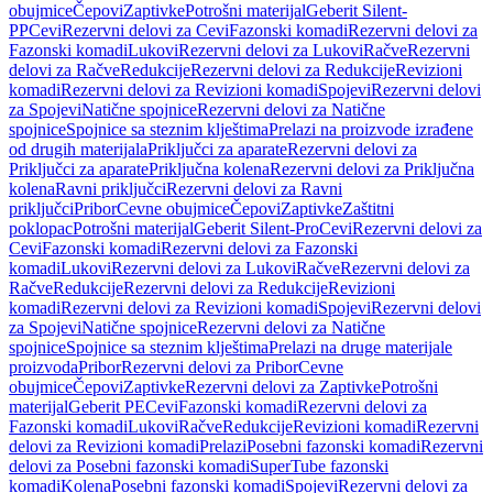
obujmice
Čepovi
Zaptivke
Potrošni materijal
Geberit Silent-
PP
Cevi
Rezervni delovi za Cevi
Fazonski komadi
Rezervni delovi za
Fazonski komadi
Lukovi
Rezervni delovi za Lukovi
Račve
Rezervni
delovi za Račve
Redukcije
Rezervni delovi za Redukcije
Revizioni
komadi
Rezervni delovi za Revizioni komadi
Spojevi
Rezervni delovi
za Spojevi
Natične spojnice
Rezervni delovi za Natične
spojnice
Spojnice sa steznim klještima
Prelazi na proizvode izrađene
od drugih materijala
Priključci za aparate
Rezervni delovi za
Priključci za aparate
Priključna kolena
Rezervni delovi za Priključna
kolena
Ravni priključci
Rezervni delovi za Ravni
priključci
Pribor
Cevne obujmice
Čepovi
Zaptivke
Zaštitni
poklopac
Potrošni materijal
Geberit Silent-Pro
Cevi
Rezervni delovi za
Cevi
Fazonski komadi
Rezervni delovi za Fazonski
komadi
Lukovi
Rezervni delovi za Lukovi
Račve
Rezervni delovi za
Račve
Redukcije
Rezervni delovi za Redukcije
Revizioni
komadi
Rezervni delovi za Revizioni komadi
Spojevi
Rezervni delovi
za Spojevi
Natične spojnice
Rezervni delovi za Natične
spojnice
Spojnice sa steznim klještima
Prelazi na druge materijale
proizvoda
Pribor
Rezervni delovi za Pribor
Cevne
obujmice
Čepovi
Zaptivke
Rezervni delovi za Zaptivke
Potrošni
materijal
Geberit PE
Cevi
Fazonski komadi
Rezervni delovi za
Fazonski komadi
Lukovi
Račve
Redukcije
Revizioni komadi
Rezervni
delovi za Revizioni komadi
Prelazi
Posebni fazonski komadi
Rezervni
delovi za Posebni fazonski komadi
SuperTube fazonski
komadi
Kolena
Posebni fazonski komadi
Spojevi
Rezervni delovi za