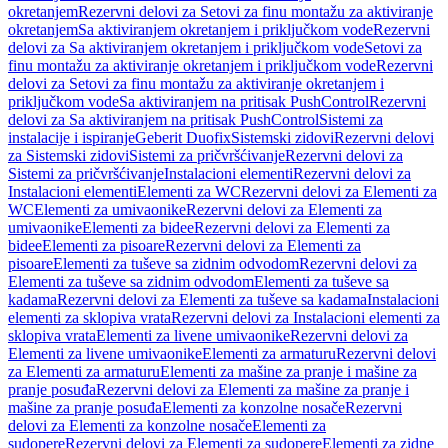
okretanjem
Rezervni delovi za Setovi za finu montažu za aktiviranje
okretanjem
Sa aktiviranjem okretanjem i priključkom vode
Rezervni
delovi za Sa aktiviranjem okretanjem i priključkom vode
Setovi za
finu montažu za aktiviranje okretanjem i priključkom vode
Rezervni
delovi za Setovi za finu montažu za aktiviranje okretanjem i
priključkom vode
Sa aktiviranjem na pritisak PushControl
Rezervni
delovi za Sa aktiviranjem na pritisak PushControl
Sistemi za
instalacije i ispiranje
Geberit Duofix
Sistemski zidovi
Rezervni delovi
za Sistemski zidovi
Sistemi za pričvršćivanje
Rezervni delovi za
Sistemi za pričvršćivanje
Instalacioni elementi
Rezervni delovi za
Instalacioni elementi
Elementi za WC
Rezervni delovi za Elementi za
WC
Elementi za umivaonike
Rezervni delovi za Elementi za
umivaonike
Elementi za bidee
Rezervni delovi za Elementi za
bidee
Elementi za pisoare
Rezervni delovi za Elementi za
pisoare
Elementi za tuševe sa zidnim odvodom
Rezervni delovi za
Elementi za tuševe sa zidnim odvodom
Elementi za tuševe sa
kadama
Rezervni delovi za Elementi za tuševe sa kadama
Instalacioni
elementi za sklopiva vrata
Rezervni delovi za Instalacioni elementi za
sklopiva vrata
Elementi za livene umivaonike
Rezervni delovi za
Elementi za livene umivaonike
Elementi za armaturu
Rezervni delovi
za Elementi za armaturu
Elementi za mašine za pranje i mašine za
pranje posuđa
Rezervni delovi za Elementi za mašine za pranje i
mašine za pranje posuđa
Elementi za konzolne nosače
Rezervni
delovi za Elementi za konzolne nosače
Elementi za
sudopere
Rezervni delovi za Elementi za sudopere
Elementi za zidne