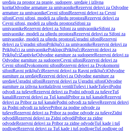
uređaja za prostor za pranje, sudopere, uređaje i izlivna
korita
Odvodne armature za umivaonike
Rezervni delovi za Odvodne
armature za umivaonike
Cevni sifoni
Rezervni delovi za Cevni
sifoni
Cevni sifoni, modeli za uštedu prostora
Rezervni delovi za
Cevni sifoni, modeli za uštedu prostora
Sifoni za
umivaonike
Rezervni delovi za Sifoni za umivaonike
Sifoni za
umivaonike, modeli za uštedu prostora
Rezervni delovi za Sifoni za
umivaonike, modeli za uštedu prostora
Ugradni sifoni
Rezervni
delovi za Ugradni sifoni
Priključci za umivaonike
Rezervni delovi za
Priključci za umivaonike
Poklopci
Priključci
Rezervni delovi za
Priključci
Zaptivke
Odvodne garniture za sudopere
Rezervni delovi za
Odvodne garniture za sudopere
Cevni sifoni
Rezervni delovi za
Cevni sifoni
Dvokomorni sifoni
Rezervni delovi za Dvokomorni
sifoni
Ravni priključci
Rezervni delovi za Ravni priključci
Odvodne
garniture za uređaje
Rezervni delovi za Odvodne garniture za
uređaje
Ugradni sifoni
Rezervni delovi za Ugradni sifoni
Odvodne
garniture za izlivna korita
Izlivni ventili
Tuševi i kade
Tuševi
Podni
odvodi za tuševe
Rezervni delovi za Podni odvodi za tuševe
Tuš
kanali
Rezervni delovi za Tuš kanali
Pribor za tuš kanale
Rezervni
delovi za Pribor za tuš kanale
Podni odvodi za tuševe
Rezervni delovi
za Podni odvodi za tuševe
Pribor za podne odvode za
tuševe
Rezervni delovi za Pribor za podne odvode za tuševe
Zidni
odvodi
Rezervni delovi za Zidni odvodi
Pribor za zidne
odvode
Rezervni delovi za Pribor za zidne odvode
Tuš kade i tuš
podloge
Rezervni delovi za Tuš kade i tuš podloge
Tuš podloge od