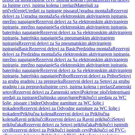
za Ispirne cevi, ispirna kolena i prelazi
Materijali za
pričvršćenje
Uređaji za ispiranje pisoara
Ugradna montaža
Rezervni
delovi za Ugradna montaža
Sa elektronskim aktiviranjem ispiranja,
mrežno napajanje
Rezervni delovi za Sa elektronskim aktiviranjem
ispiranja, mrežno napajanje
Sa elektronskim aktiviranjem ispiranja,
baterijsko napajanje
Rezervni delovi za Sa elektronskim aktiviranjem
ispiranja, baterijsko napajanje
Sa pneumatskim aktiviranjem
ispiranja
Rezervni delovi za Sa pneumatskim aktiviranjem
ispiranja
Basic
Rezervni delovi za Basic
Predzidna montaža
Rezervni
delovi za Predzidna montaža
Sa elektronskim aktiviranjem ispiranja,
mrežno napajanje
Rezervni delovi za Sa elektronskim aktiviranjem
ispiranja, mrežno napajanje
Sa elektronskim aktiviranjem ispiranja,
baterijsko napajanje
Rezervni delovi za Sa elektronskim aktiviranjem
ispiranja, baterijsko napajanje
Pribor
Rezervni delovi za Pribor
Setovi
za grubu gradnju i za prepravku
Rezervni delovi za Setovi za grubu
gradnju i za prepravku
Ispirne cevi, ispirna kolena i prelazi
Zamenski
setovi
Rezervni delovi za Zamenski setovi
Pokrivne ploče
Integrisani
uređaji za ispiranje
Daljinsko upravljanje
Priključci uređaja za WC
šolje, pisoare i bidee
Odvodne garniture za WC šolje i
trokadere
Rezervni delovi za Odvodne garniture za WC šolje i
trokadere
Priključna kolena
Rezervni delovi za Priključna
kolena
Ravni priključci
Rezervni delovi za Ravni priključci
Setovi
priključaka
Rezervni delovi za Setovi priključaka
Priključci ispirnih
cevi
Rezervni delovi za Priključci ispirnih cevi
Priključci od PVC-