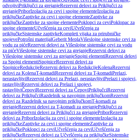
odvojivi
Priključci za grejanje
Rezervni delovi za Priključci za
grejanje
Pribor
Izolacija za cevi i spojne elemente
Izolacija za
priključke
Zaptivke za cevi i spojne elemente
Zaptivke za
priključke
Zaptivke za spojne elemente
Poklopci za cevi
Poklopac za
spojne elemente
Učvršćenja za cevi
Učvršćenja za
priključke
Sistemske zaptivke
Kompleti vijaka za prirubničke
spojeve
Potrošni materijal
Geberit Mepla
Višeslojne sistemske cevi za
vodu za piće
Rezervni delovi za Višeslojne sistemske cevi za vodu
za piće
Višeslojne sistemske cevi za grejanje
Rezervni delovi za
Višeslojne sistemske cevi za grejanje
Spojni elementi
Rezervni delovi
za Spojni elementi
Spojnice
Rezervni delovi za
Spojnice
Redukcije
Rezervni delovi za Redukcije
Kolena
Rezervni
delovi za Kolena
T-komadi
Rezervni delovi za T-komadi
Prelazi,
nerastavljivi
Rezervni delovi za Prelazi, nerastavljivi
Prelazi i spojevi,
rastavljivi
Rezervni delovi za Prelazi i spojevi,
rastavljivi
Čepovi
Rezervni delovi za Čepovi
Priključci
Rezervni
delovi za Priključci
Razdelnik sa navojnim priključkom
Rezervni
delovi za Razdelnik sa navojnim priključkom
T-komadi za
grejanje
Rezervni delovi za T-komadi za grejanje
Priključci za
grejanje
Rezervni delovi za Priključci za grejanje
Pribor
Rezervni
delovi za Pribor
Izolacija za cevi i spojne elemente
Izolacija za
priključke
Zaptivke za cevi i spojne elemente
Zaptivke za
priključke
Poklopci za cevi
Učvršćenja za cevi
Učvršćenja za
priključke
Rezervni delovi za Učvršćenja za priključke
Sistemske