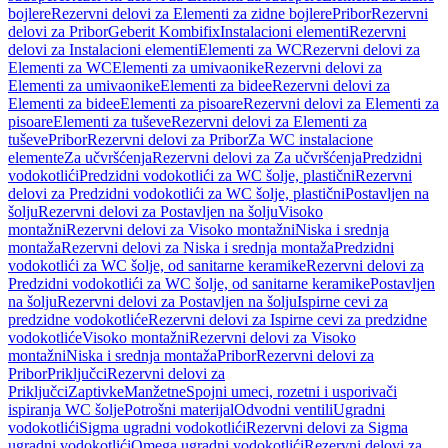
bojlere
Rezervni delovi za Elementi za zidne bojlere
Pribor
Rezervni
delovi za Pribor
Geberit Kombifix
Instalacioni elementi
Rezervni
delovi za Instalacioni elementi
Elementi za WC
Rezervni delovi za
Elementi za WC
Elementi za umivaonike
Rezervni delovi za
Elementi za umivaonike
Elementi za bidee
Rezervni delovi za
Elementi za bidee
Elementi za pisoare
Rezervni delovi za Elementi za
pisoare
Elementi za tuševe
Rezervni delovi za Elementi za
tuševe
Pribor
Rezervni delovi za Pribor
Za WC instalacione
elemente
Za učvršćenja
Rezervni delovi za Za učvršćenja
Predzidni
vodokotlići
Predzidni vodokotlići za WC šolje, plastični
Rezervni
delovi za Predzidni vodokotlići za WC šolje, plastični
Postavljen na
šolju
Rezervni delovi za Postavljen na šolju
Visoko
montažni
Rezervni delovi za Visoko montažni
Niska i srednja
montaža
Rezervni delovi za Niska i srednja montaža
Predzidni
vodokotlići za WC šolje, od sanitarne keramike
Rezervni delovi za
Predzidni vodokotlići za WC šolje, od sanitarne keramike
Postavljen
na šolju
Rezervni delovi za Postavljen na šolju
Ispirne cevi za
predzidne vodokotliće
Rezervni delovi za Ispirne cevi za predzidne
vodokotliće
Visoko montažni
Rezervni delovi za Visoko
montažni
Niska i srednja montaža
Pribor
Rezervni delovi za
Pribor
Priključci
Rezervni delovi za
Priključci
Zaptivke
Manžetne
Spojni umeci, rozetni i usporivači
ispiranja WC šolje
Potrošni materijal
Odvodni ventili
Ugradni
vodokotlići
Sigma ugradni vodokotlići
Rezervni delovi za Sigma
ugradni vodokotlići
Omega ugradni vodokotlići
Rezervni delovi za