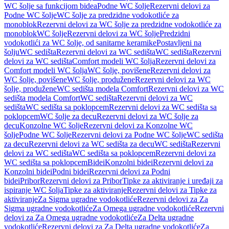
WC šolje sa funkcijom bidea
Podne WC šolje
Rezervni delovi za
Podne WC šolje
WC šolje za predzidne vodokotliće za
monoblok
Rezervni delovi za WC šolje za predzidne vodokotliće za
monoblok
WC šolje
Rezervni delovi za WC šolje
Predzidni
vodokotlići za WC šolje, od sanitarne keramike
Postavljeni na
šolju
WC sedišta
Rezervni delovi za WC sedišta
WC sedišta
Rezervni
delovi za WC sedišta
Comfort modeli WC šolja
Rezervni delovi za
Comfort modeli WC šolja
WC šolje, povišene
Rezervni delovi za
WC šolje, povišene
WC šolje, produžene
Rezervni delovi za WC
šolje, produžene
WC sedišta modela Comfort
Rezervni delovi za WC
sedišta modela Comfort
WC sedišta
Rezervni delovi za WC
sedišta
WC sedišta sa poklopcem
Rezervni delovi za WC sedišta sa
poklopcem
WC šolje za decu
Rezervni delovi za WC šolje za
decu
Konzolne WC šolje
Rezervni delovi za Konzolne WC
šolje
Podne WC šolje
Rezervni delovi za Podne WC šolje
WC sedišta
za decu
Rezervni delovi za WC sedišta za decu
WC sedišta
Rezervni
delovi za WC sedišta
WC sedišta sa poklopcem
Rezervni delovi za
WC sedišta sa poklopcem
Bidei
Konzolni bidei
Rezervni delovi za
Konzolni bidei
Podni bidei
Rezervni delovi za Podni
bidei
Pribor
Rezervni delovi za Pribor
Tipke za aktiviranje i uređaji za
ispiranje WC šolja
Tipke za aktiviranje
Rezervni delovi za Tipke za
aktiviranje
Za Sigma ugradne vodokotliće
Rezervni delovi za Za
Sigma ugradne vodokotliće
Za Omega ugradne vodokotliće
Rezervni
delovi za Za Omega ugradne vodokotliće
Za Delta ugradne
vodokotliće
Rezervni delovi za Za Delta ugradne vodokotliće
Za