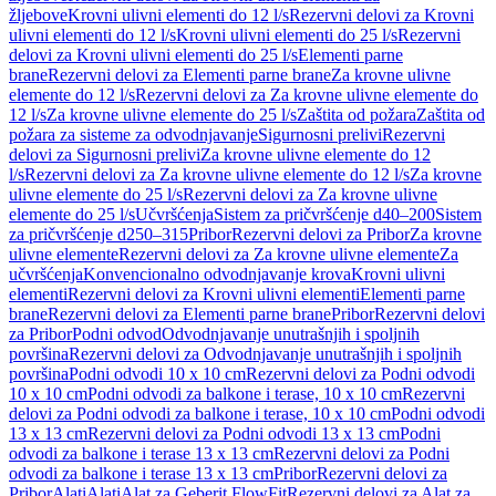
žljebove
Krovni ulivni elementi do 12 l/s
Rezervni delovi za Krovni
ulivni elementi do 12 l/s
Krovni ulivni elementi do 25 l/s
Rezervni
delovi za Krovni ulivni elementi do 25 l/s
Elementi parne
brane
Rezervni delovi za Elementi parne brane
Za krovne ulivne
elemente do 12 l/s
Rezervni delovi za Za krovne ulivne elemente do
12 l/s
Za krovne ulivne elemente do 25 l/s
Zaštita od požara
Zaštita od
požara za sisteme za odvodnjavanje
Sigurnosni prelivi
Rezervni
delovi za Sigurnosni prelivi
Za krovne ulivne elemente do 12
l/s
Rezervni delovi za Za krovne ulivne elemente do 12 l/s
Za krovne
ulivne elemente do 25 l/s
Rezervni delovi za Za krovne ulivne
elemente do 25 l/s
Učvršćenja
Sistem za pričvršćenje d40–200
Sistem
za pričvršćenje d250–315
Pribor
Rezervni delovi za Pribor
Za krovne
ulivne elemente
Rezervni delovi za Za krovne ulivne elemente
Za
učvršćenja
Konvencionalno odvodnjavanje krova
Krovni ulivni
elementi
Rezervni delovi za Krovni ulivni elementi
Elementi parne
brane
Rezervni delovi za Elementi parne brane
Pribor
Rezervni delovi
za Pribor
Podni odvod
Odvodnjavanje unutrašnjih i spoljnih
površina
Rezervni delovi za Odvodnjavanje unutrašnjih i spoljnih
površina
Podni odvodi 10 x 10 cm
Rezervni delovi za Podni odvodi
10 x 10 cm
Podni odvodi za balkone i terase, 10 x 10 cm
Rezervni
delovi za Podni odvodi za balkone i terase, 10 x 10 cm
Podni odvodi
13 x 13 cm
Rezervni delovi za Podni odvodi 13 x 13 cm
Podni
odvodi za balkone i terase 13 x 13 cm
Rezervni delovi za Podni
odvodi za balkone i terase 13 x 13 cm
Pribor
Rezervni delovi za
Pribor
Alati
Alati
Alat za Geberit FlowFit
Rezervni delovi za Alat za