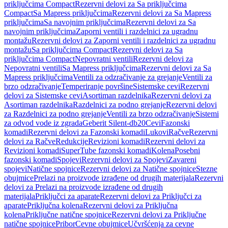
priključcima Compact
Rezervni delovi za Sa priključcima
Compact
Sa Mapress priključcima
Rezervni delovi za Sa Mapress
priključcima
Sa navojnim priključcima
Rezervni delovi za Sa
navojnim priključcima
Zaporni ventili i razdelnici za ugradnu
montažu
Rezervni delovi za Zaporni ventili i razdelnici za ugradnu
montažu
Sa priključcima Compact
Rezervni delovi za Sa
priključcima Compact
Nepovratni ventili
Rezervni delovi za
Nepovratni ventili
Sa Mapress priključcima
Rezervni delovi za Sa
Mapress priključcima
Ventili za odzračivanje za grejanje
Ventili za
brzo odzračivanje
Temperiranje površine
Sistemske cevi
Rezervni
delovi za Sistemske cevi
Asortiman razdelnika
Rezervni delovi za
Asortiman razdelnika
Razdelnici za podno grejanje
Rezervni delovi
za Razdelnici za podno grejanje
Ventili za brzo odzračivanje
Sistemi
za odvod vode iz zgrada
Geberit Silent-db20
Cevi
Fazonski
komadi
Rezervni delovi za Fazonski komadi
Lukovi
Račve
Rezervni
delovi za Račve
Redukcije
Revizioni komadi
Rezervni delovi za
Revizioni komadi
SuperTube fazonski komadi
Kolena
Posebni
fazonski komadi
Spojevi
Rezervni delovi za Spojevi
Zavareni
spojevi
Natične spojnice
Rezervni delovi za Natične spojnice
Stezne
obujmice
Prelazi na proizvode izrađene od drugih materijala
Rezervni
delovi za Prelazi na proizvode izrađene od drugih
materijala
Priključci za aparate
Rezervni delovi za Priključci za
aparate
Priključna kolena
Rezervni delovi za Priključna
kolena
Priključne natične spojnice
Rezervni delovi za Priključne
natične spojnice
Pribor
Cevne obujmice
Učvršćenja za cevne