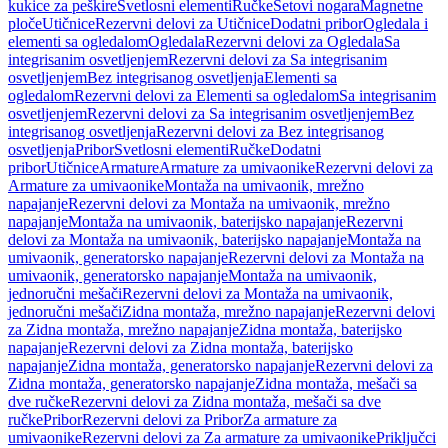
kukice za peškire
Svetlosni elementi
Ručke
Setovi nogara
Magnetne
ploče
Utičnice
Rezervni delovi za Utičnice
Dodatni pribor
Ogledala i
elementi sa ogledalom
Ogledala
Rezervni delovi za Ogledala
Sa
integrisanim osvetljenjem
Rezervni delovi za Sa integrisanim
osvetljenjem
Bez integrisanog osvetljenja
Elementi sa
ogledalom
Rezervni delovi za Elementi sa ogledalom
Sa integrisanim
osvetljenjem
Rezervni delovi za Sa integrisanim osvetljenjem
Bez
integrisanog osvetljenja
Rezervni delovi za Bez integrisanog
osvetljenja
Pribor
Svetlosni elementi
Ručke
Dodatni
pribor
Utičnice
Armature
Armature za umivaonike
Rezervni delovi za
Armature za umivaonike
Montaža na umivaonik, mrežno
napajanje
Rezervni delovi za Montaža na umivaonik, mrežno
napajanje
Montaža na umivaonik, baterijsko napajanje
Rezervni
delovi za Montaža na umivaonik, baterijsko napajanje
Montaža na
umivaonik, generatorsko napajanje
Rezervni delovi za Montaža na
umivaonik, generatorsko napajanje
Montaža na umivaonik,
jednoručni mešači
Rezervni delovi za Montaža na umivaonik,
jednoručni mešači
Zidna montaža, mrežno napajanje
Rezervni delovi
za Zidna montaža, mrežno napajanje
Zidna montaža, baterijsko
napajanje
Rezervni delovi za Zidna montaža, baterijsko
napajanje
Zidna montaža, generatorsko napajanje
Rezervni delovi za
Zidna montaža, generatorsko napajanje
Zidna montaža, mešači sa
dve ručke
Rezervni delovi za Zidna montaža, mešači sa dve
ručke
Pribor
Rezervni delovi za Pribor
Za armature za
umivaonike
Rezervni delovi za Za armature za umivaonike
Priključci