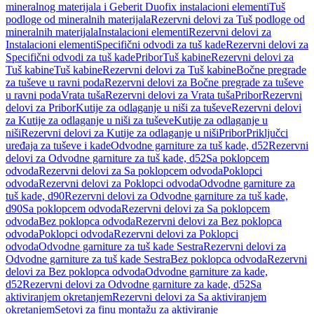
mineralnog materijala i Geberit Duofix instalacioni elementi
Tuš
podloge od mineralnih materijala
Rezervni delovi za Tuš podloge od
mineralnih materijala
Instalacioni elementi
Rezervni delovi za
Instalacioni elementi
Specifični odvodi za tuš kade
Rezervni delovi za
Specifični odvodi za tuš kade
Pribor
Tuš kabine
Rezervni delovi za
Tuš kabine
Tuš kabine
Rezervni delovi za Tuš kabine
Bočne pregrade
za tuševe u ravni poda
Rezervni delovi za Bočne pregrade za tuševe
u ravni poda
Vrata tuša
Rezervni delovi za Vrata tuša
Pribor
Rezervni
delovi za Pribor
Kutije za odlaganje u niši za tuševe
Rezervni delovi
za Kutije za odlaganje u niši za tuševe
Kutije za odlaganje u
niši
Rezervni delovi za Kutije za odlaganje u niši
Pribor
Priključci
uređaja za tuševe i kade
Odvodne garniture za tuš kade, d52
Rezervni
delovi za Odvodne garniture za tuš kade, d52
Sa poklopcem
odvoda
Rezervni delovi za Sa poklopcem odvoda
Poklopci
odvoda
Rezervni delovi za Poklopci odvoda
Odvodne garniture za
tuš kade, d90
Rezervni delovi za Odvodne garniture za tuš kade,
d90
Sa poklopcem odvoda
Rezervni delovi za Sa poklopcem
odvoda
Bez poklopca odvoda
Rezervni delovi za Bez poklopca
odvoda
Poklopci odvoda
Rezervni delovi za Poklopci
odvoda
Odvodne garniture za tuš kade Sestra
Rezervni delovi za
Odvodne garniture za tuš kade Sestra
Bez poklopca odvoda
Rezervni
delovi za Bez poklopca odvoda
Odvodne garniture za kade,
d52
Rezervni delovi za Odvodne garniture za kade, d52
Sa
aktiviranjem okretanjem
Rezervni delovi za Sa aktiviranjem
okretanjem
Setovi za finu montažu za aktiviranje