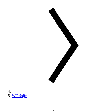
WC šolje