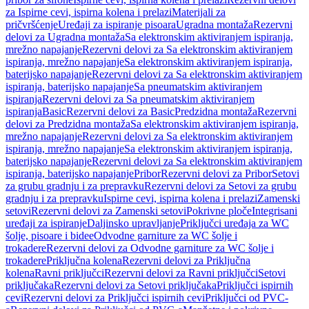
za Ispirne cevi, ispirna kolena i prelazi
Materijali za
pričvršćenje
Uređaji za ispiranje pisoara
Ugradna montaža
Rezervni
delovi za Ugradna montaža
Sa elektronskim aktiviranjem ispiranja,
mrežno napajanje
Rezervni delovi za Sa elektronskim aktiviranjem
ispiranja, mrežno napajanje
Sa elektronskim aktiviranjem ispiranja,
baterijsko napajanje
Rezervni delovi za Sa elektronskim aktiviranjem
ispiranja, baterijsko napajanje
Sa pneumatskim aktiviranjem
ispiranja
Rezervni delovi za Sa pneumatskim aktiviranjem
ispiranja
Basic
Rezervni delovi za Basic
Predzidna montaža
Rezervni
delovi za Predzidna montaža
Sa elektronskim aktiviranjem ispiranja,
mrežno napajanje
Rezervni delovi za Sa elektronskim aktiviranjem
ispiranja, mrežno napajanje
Sa elektronskim aktiviranjem ispiranja,
baterijsko napajanje
Rezervni delovi za Sa elektronskim aktiviranjem
ispiranja, baterijsko napajanje
Pribor
Rezervni delovi za Pribor
Setovi
za grubu gradnju i za prepravku
Rezervni delovi za Setovi za grubu
gradnju i za prepravku
Ispirne cevi, ispirna kolena i prelazi
Zamenski
setovi
Rezervni delovi za Zamenski setovi
Pokrivne ploče
Integrisani
uređaji za ispiranje
Daljinsko upravljanje
Priključci uređaja za WC
šolje, pisoare i bidee
Odvodne garniture za WC šolje i
trokadere
Rezervni delovi za Odvodne garniture za WC šolje i
trokadere
Priključna kolena
Rezervni delovi za Priključna
kolena
Ravni priključci
Rezervni delovi za Ravni priključci
Setovi
priključaka
Rezervni delovi za Setovi priključaka
Priključci ispirnih
cevi
Rezervni delovi za Priključci ispirnih cevi
Priključci od PVC-