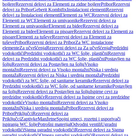
bojlere
Rezervni delovi za Elementi za zidne bojlere
Pribor
Rezervni
delovi za Pribor
Geberit Kombifix
Instalacioni elementi
Rezervni
delovi za Instalacioni elementi
Elementi za WC
Rezervni delovi za
Elementi za WC
Elementi za umivaonike
Rezervni delovi za
Elementi za umivaonike
Elementi za bidee
Rezervni delovi za
Elementi za bidee
Elementi za pisoare
Rezervni delovi za Elementi za
pisoare
Elementi za tuševe
Rezervni delovi za Elementi za
tuševe
Pribor
Rezervni delovi za Pribor
Za WC instalacione
elemente
Za učvršćenja
Rezervni delovi za Za učvršćenja
Predzidni
vodokotlići
Predzidni vodokotlići za WC šolje, plastični
Rezervni
delovi za Predzidni vodokotlići za WC šolje, plastični
Postavljen na
šolju
Rezervni delovi za Postavljen na šolju
Visoko
montažni
Rezervni delovi za Visoko montažni
Niska i srednja
montaža
Rezervni delovi za Niska i srednja montaža
Predzidni
vodokotlići za WC šolje, od sanitarne keramike
Rezervni delovi za
Predzidni vodokotlići za WC šolje, od sanitarne keramike
Postavljen
na šolju
Rezervni delovi za Postavljen na šolju
Ispirne cevi za
predzidne vodokotliće
Rezervni delovi za Ispirne cevi za predzidne
vodokotliće
Visoko montažni
Rezervni delovi za Visoko
montažni
Niska i srednja montaža
Pribor
Rezervni delovi za
Pribor
Priključci
Rezervni delovi za
Priključci
Zaptivke
Manžetne
Spojni umeci, rozetni i usporivači
ispiranja WC šolje
Potrošni materijal
Odvodni ventili
Ugradni
vodokotlići
Sigma ugradni vodokotlići
Rezervni delovi za Sigma
ugradni vodokotlići
Omega ugradni vodokotlići
Rezervni delovi za