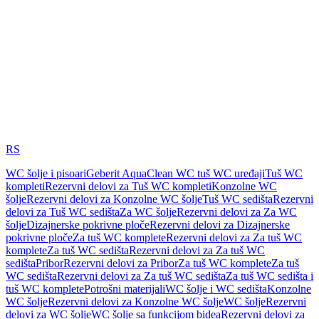
RS
WC šolje i pisoari
Geberit AquaClean WC tuš WC uređaji
Tuš WC
kompleti
Rezervni delovi za Tuš WC kompleti
Konzolne WC
šolje
Rezervni delovi za Konzolne WC šolje
Tuš WC sedišta
Rezervni
delovi za Tuš WC sedišta
Za WC šolje
Rezervni delovi za Za WC
šolje
Dizajnerske pokrivne ploče
Rezervni delovi za Dizajnerske
pokrivne ploče
Za tuš WC komplete
Rezervni delovi za Za tuš WC
komplete
Za tuš WC sedišta
Rezervni delovi za Za tuš WC
sedišta
Pribor
Rezervni delovi za Pribor
Za tuš WC komplete
Za tuš
WC sedišta
Rezervni delovi za Za tuš WC sedišta
Za tuš WC sedišta i
tuš WC komplete
Potrošni materijali
WC šolje i WC sedišta
Konzolne
WC šolje
Rezervni delovi za Konzolne WC šolje
WC šolje
Rezervni
delovi za WC šolje
WC šolje sa funkcijom bidea
Rezervni delovi za