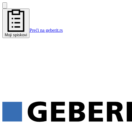
Preći na geberit.rs
Moji spiskovi