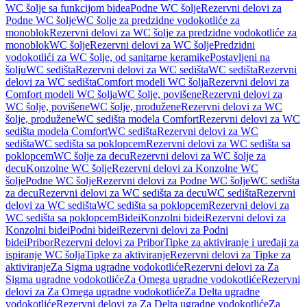
WC šolje sa funkcijom bidea
Podne WC šolje
Rezervni delovi za
Podne WC šolje
WC šolje za predzidne vodokotliće za
monoblok
Rezervni delovi za WC šolje za predzidne vodokotliće za
monoblok
WC šolje
Rezervni delovi za WC šolje
Predzidni
vodokotlići za WC šolje, od sanitarne keramike
Postavljeni na
šolju
WC sedišta
Rezervni delovi za WC sedišta
WC sedišta
Rezervni
delovi za WC sedišta
Comfort modeli WC šolja
Rezervni delovi za
Comfort modeli WC šolja
WC šolje, povišene
Rezervni delovi za
WC šolje, povišene
WC šolje, produžene
Rezervni delovi za WC
šolje, produžene
WC sedišta modela Comfort
Rezervni delovi za WC
sedišta modela Comfort
WC sedišta
Rezervni delovi za WC
sedišta
WC sedišta sa poklopcem
Rezervni delovi za WC sedišta sa
poklopcem
WC šolje za decu
Rezervni delovi za WC šolje za
decu
Konzolne WC šolje
Rezervni delovi za Konzolne WC
šolje
Podne WC šolje
Rezervni delovi za Podne WC šolje
WC sedišta
za decu
Rezervni delovi za WC sedišta za decu
WC sedišta
Rezervni
delovi za WC sedišta
WC sedišta sa poklopcem
Rezervni delovi za
WC sedišta sa poklopcem
Bidei
Konzolni bidei
Rezervni delovi za
Konzolni bidei
Podni bidei
Rezervni delovi za Podni
bidei
Pribor
Rezervni delovi za Pribor
Tipke za aktiviranje i uređaji za
ispiranje WC šolja
Tipke za aktiviranje
Rezervni delovi za Tipke za
aktiviranje
Za Sigma ugradne vodokotliće
Rezervni delovi za Za
Sigma ugradne vodokotliće
Za Omega ugradne vodokotliće
Rezervni
delovi za Za Omega ugradne vodokotliće
Za Delta ugradne
vodokotliće
Rezervni delovi za Za Delta ugradne vodokotliće
Za