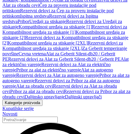
Alat za obradu cevi
Čep za proveru instalacije pod
pritiskom
Rezervni delovi za Čep za proveru instalacije pod
pritiskom
Ispitna sredstva
Rezervni delovi za Ispitna
sredstva
Pribor
Uređaji za stiskanje
Rezervni delovi za Uređaji za
stiskanje
Kompatibilnost uređaja za stiskanje [1]
Rezervni delovi za
Kompatibilnost uređaja za stiskanje [1]
Kompatibilnost uređaja za
stiskanje [2]
Rezervni delovi za Kompatibilnost uređaja za stiskanje
[2]
Kompatibilnost uređaja za stiskanje [2XL]
Rezervni delovi za
Kompatibilnost uređaja za stiskanje [2XL]
Za Geberit temperiranje
površine
Cevna vretena
Alat za Geberit Silent-db20 / Geberit
PE
Rezervni delovi za Alat za Geberit Silent-db20 / Geberit PE
Alat
za električno varenje
Rezervni delovi za Alat za električno
varenje
Pribor za alat za električno varenje
Alat za autogeno
varenje
Rezervni delovi za Alat za autogeno varenje
Pribor za alat za
autogeno varenje
Rezervni delovi za Pribor za alat za autogeno
varenje
Alat za obradu cevi
Rezervni delovi za Alat za obradu
cevi
Pribor za alat za obradu cevi
Rezervni delovi za Pribor za alat za
obradu cevi
Daljinsko upravljanje
Daljinski upravljači
Kategorije proizvoda
Kupatilske serije
Novosti