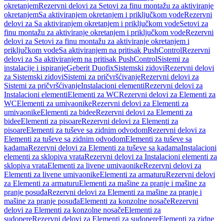
okretanjem
Rezervni delovi za Setovi za finu montažu za aktiviranje
okretanjem
Sa aktiviranjem okretanjem i priključkom vode
Rezervni
delovi za Sa aktiviranjem okretanjem i priključkom vode
Setovi za
finu montažu za aktiviranje okretanjem i priključkom vode
Rezervni
delovi za Setovi za finu montažu za aktiviranje okretanjem i
priključkom vode
Sa aktiviranjem na pritisak PushControl
Rezervni
delovi za Sa aktiviranjem na pritisak PushControl
Sistemi za
instalacije i ispiranje
Geberit Duofix
Sistemski zidovi
Rezervni delovi
za Sistemski zidovi
Sistemi za pričvršćivanje
Rezervni delovi za
Sistemi za pričvršćivanje
Instalacioni elementi
Rezervni delovi za
Instalacioni elementi
Elementi za WC
Rezervni delovi za Elementi za
WC
Elementi za umivaonike
Rezervni delovi za Elementi za
umivaonike
Elementi za bidee
Rezervni delovi za Elementi za
bidee
Elementi za pisoare
Rezervni delovi za Elementi za
pisoare
Elementi za tuševe sa zidnim odvodom
Rezervni delovi za
Elementi za tuševe sa zidnim odvodom
Elementi za tuševe sa
kadama
Rezervni delovi za Elementi za tuševe sa kadama
Instalacioni
elementi za sklopiva vrata
Rezervni delovi za Instalacioni elementi za
sklopiva vrata
Elementi za livene umivaonike
Rezervni delovi za
Elementi za livene umivaonike
Elementi za armaturu
Rezervni delovi
za Elementi za armaturu
Elementi za mašine za pranje i mašine za
pranje posuđa
Rezervni delovi za Elementi za mašine za pranje i
mašine za pranje posuđa
Elementi za konzolne nosače
Rezervni
delovi za Elementi za konzolne nosače
Elementi za
sudopere
Rezervni delovi za Elementi za sudopere
Elementi za zidne