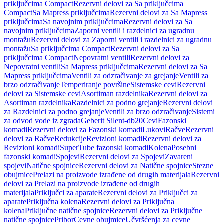
priključcima Compact
Rezervni delovi za Sa priključcima
Compact
Sa Mapress priključcima
Rezervni delovi za Sa Mapress
priključcima
Sa navojnim priključcima
Rezervni delovi za Sa
navojnim priključcima
Zaporni ventili i razdelnici za ugradnu
montažu
Rezervni delovi za Zaporni ventili i razdelnici za ugradnu
montažu
Sa priključcima Compact
Rezervni delovi za Sa
priključcima Compact
Nepovratni ventili
Rezervni delovi za
Nepovratni ventili
Sa Mapress priključcima
Rezervni delovi za Sa
Mapress priključcima
Ventili za odzračivanje za grejanje
Ventili za
brzo odzračivanje
Temperiranje površine
Sistemske cevi
Rezervni
delovi za Sistemske cevi
Asortiman razdelnika
Rezervni delovi za
Asortiman razdelnika
Razdelnici za podno grejanje
Rezervni delovi
za Razdelnici za podno grejanje
Ventili za brzo odzračivanje
Sistemi
za odvod vode iz zgrada
Geberit Silent-db20
Cevi
Fazonski
komadi
Rezervni delovi za Fazonski komadi
Lukovi
Račve
Rezervni
delovi za Račve
Redukcije
Revizioni komadi
Rezervni delovi za
Revizioni komadi
SuperTube fazonski komadi
Kolena
Posebni
fazonski komadi
Spojevi
Rezervni delovi za Spojevi
Zavareni
spojevi
Natične spojnice
Rezervni delovi za Natične spojnice
Stezne
obujmice
Prelazi na proizvode izrađene od drugih materijala
Rezervni
delovi za Prelazi na proizvode izrađene od drugih
materijala
Priključci za aparate
Rezervni delovi za Priključci za
aparate
Priključna kolena
Rezervni delovi za Priključna
kolena
Priključne natične spojnice
Rezervni delovi za Priključne
natične spojnice
Pribor
Cevne obujmice
Učvršćenja za cevne