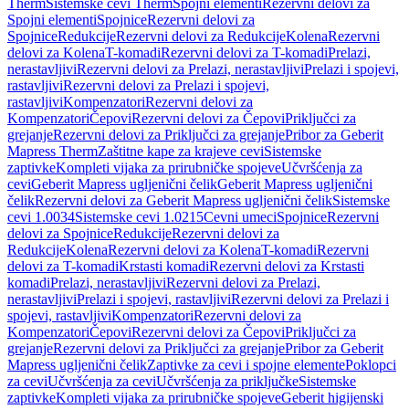
Therm
Sistemske cevi Therm
Spojni elementi
Rezervni delovi za
Spojni elementi
Spojnice
Rezervni delovi za
Spojnice
Redukcije
Rezervni delovi za Redukcije
Kolena
Rezervni
delovi za Kolena
T-komadi
Rezervni delovi za T-komadi
Prelazi,
nerastavljivi
Rezervni delovi za Prelazi, nerastavljivi
Prelazi i spojevi,
rastavljivi
Rezervni delovi za Prelazi i spojevi,
rastavljivi
Kompenzatori
Rezervni delovi za
Kompenzatori
Čepovi
Rezervni delovi za Čepovi
Priključci za
grejanje
Rezervni delovi za Priključci za grejanje
Pribor za Geberit
Mapress Therm
Zaštitne kape za krajeve cevi
Sistemske
zaptivke
Kompleti vijaka za prirubničke spojeve
Učvršćenja za
cevi
Geberit Mapress ugljenični čelik
Geberit Mapress ugljenični
čelik
Rezervni delovi za Geberit Mapress ugljenični čelik
Sistemske
cevi 1.0034
Sistemske cevi 1.0215
Cevni umeci
Spojnice
Rezervni
delovi za Spojnice
Redukcije
Rezervni delovi za
Redukcije
Kolena
Rezervni delovi za Kolena
T-komadi
Rezervni
delovi za T-komadi
Krstasti komadi
Rezervni delovi za Krstasti
komadi
Prelazi, nerastavljivi
Rezervni delovi za Prelazi,
nerastavljivi
Prelazi i spojevi, rastavljivi
Rezervni delovi za Prelazi i
spojevi, rastavljivi
Kompenzatori
Rezervni delovi za
Kompenzatori
Čepovi
Rezervni delovi za Čepovi
Priključci za
grejanje
Rezervni delovi za Priključci za grejanje
Pribor za Geberit
Mapress ugljenični čelik
Zaptivke za cevi i spojne elemente
Poklopci
za cevi
Učvršćenja za cevi
Učvršćenja za priključke
Sistemske
zaptivke
Kompleti vijaka za prirubničke spojeve
Geberit higijenski