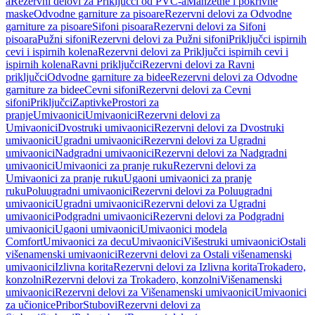
a
Rezervni delovi za Priključci od PVC-a
Manžetne i pokrivne
maske
Odvodne garniture za pisoare
Rezervni delovi za Odvodne
garniture za pisoare
Sifoni pisoara
Rezervni delovi za Sifoni
pisoara
Pužni sifoni
Rezervni delovi za Pužni sifoni
Priključci ispirnih
cevi i ispirnih kolena
Rezervni delovi za Priključci ispirnih cevi i
ispirnih kolena
Ravni priključci
Rezervni delovi za Ravni
priključci
Odvodne garniture za bidee
Rezervni delovi za Odvodne
garniture za bidee
Cevni sifoni
Rezervni delovi za Cevni
sifoni
Priključci
Zaptivke
Prostori za
pranje
Umivaonici
Umivaonici
Rezervni delovi za
Umivaonici
Dvostruki umivaonici
Rezervni delovi za Dvostruki
umivaonici
Ugradni umivaonici
Rezervni delovi za Ugradni
umivaonici
Nadgradni umivaonici
Rezervni delovi za Nadgradni
umivaonici
Umivaonici za pranje ruku
Rezervni delovi za
Umivaonici za pranje ruku
Ugaoni umivaonici za pranje
ruku
Poluugradni umivaonici
Rezervni delovi za Poluugradni
umivaonici
Ugradni umivaonici
Rezervni delovi za Ugradni
umivaonici
Podgradni umivaonici
Rezervni delovi za Podgradni
umivaonici
Ugaoni umivaonici
Umivaonici modela
Comfort
Umivaonici za decu
Umivaonici
Višestruki umivaonici
Ostali
višenamenski umivaonici
Rezervni delovi za Ostali višenamenski
umivaonici
Izlivna korita
Rezervni delovi za Izlivna korita
Trokadero,
konzolni
Rezervni delovi za Trokadero, konzolni
Višenamenski
umivaonici
Rezervni delovi za Višenamenski umivaonici
Umivaonici
za učionice
Pribor
Stubovi
Rezervni delovi za