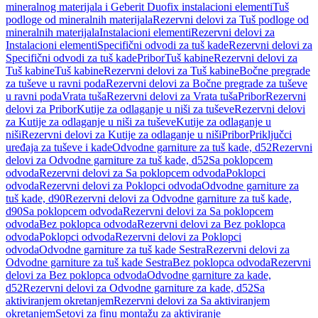
mineralnog materijala i Geberit Duofix instalacioni elementi
Tuš
podloge od mineralnih materijala
Rezervni delovi za Tuš podloge od
mineralnih materijala
Instalacioni elementi
Rezervni delovi za
Instalacioni elementi
Specifični odvodi za tuš kade
Rezervni delovi za
Specifični odvodi za tuš kade
Pribor
Tuš kabine
Rezervni delovi za
Tuš kabine
Tuš kabine
Rezervni delovi za Tuš kabine
Bočne pregrade
za tuševe u ravni poda
Rezervni delovi za Bočne pregrade za tuševe
u ravni poda
Vrata tuša
Rezervni delovi za Vrata tuša
Pribor
Rezervni
delovi za Pribor
Kutije za odlaganje u niši za tuševe
Rezervni delovi
za Kutije za odlaganje u niši za tuševe
Kutije za odlaganje u
niši
Rezervni delovi za Kutije za odlaganje u niši
Pribor
Priključci
uređaja za tuševe i kade
Odvodne garniture za tuš kade, d52
Rezervni
delovi za Odvodne garniture za tuš kade, d52
Sa poklopcem
odvoda
Rezervni delovi za Sa poklopcem odvoda
Poklopci
odvoda
Rezervni delovi za Poklopci odvoda
Odvodne garniture za
tuš kade, d90
Rezervni delovi za Odvodne garniture za tuš kade,
d90
Sa poklopcem odvoda
Rezervni delovi za Sa poklopcem
odvoda
Bez poklopca odvoda
Rezervni delovi za Bez poklopca
odvoda
Poklopci odvoda
Rezervni delovi za Poklopci
odvoda
Odvodne garniture za tuš kade Sestra
Rezervni delovi za
Odvodne garniture za tuš kade Sestra
Bez poklopca odvoda
Rezervni
delovi za Bez poklopca odvoda
Odvodne garniture za kade,
d52
Rezervni delovi za Odvodne garniture za kade, d52
Sa
aktiviranjem okretanjem
Rezervni delovi za Sa aktiviranjem
okretanjem
Setovi za finu montažu za aktiviranje