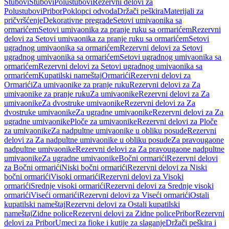
Stubovi
Stubovi
Polustubovi
Rezervni delovi za
Polustubovi
Pribor
Poklopci odvoda
Držači peškira
Materijali za
pričvršćenje
Dekorativne pregrade
Setovi umivaonika sa
ormarićem
Setovi umivaonika za pranje ruku sa ormarićem
Rezervni
delovi za Setovi umivaonika za pranje ruku sa ormarićem
Setovi
ugradnog umivaonika sa ormarićem
Rezervni delovi za Setovi
ugradnog umivaonika sa ormarićem
Setovi ugradnog umivaonika sa
ormarićem
Rezervni delovi za Setovi ugradnog umivaonika sa
ormarićem
Kupatilski nameštaj
Ormarići
Rezervni delovi za
Ormarići
Za umivaonike za pranje ruku
Rezervni delovi za Za
umivaonike za pranje ruku
Za umivaonike
Rezervni delovi za Za
umivaonike
Za dvostruke umivaonike
Rezervni delovi za Za
dvostruke umivaonike
Za ugradne umivaonike
Rezervni delovi za Za
ugradne umivaonike
Ploče za umivaonike
Rezervni delovi za Ploče
za umivaonike
Za nadpultne umivaonike u obliku posude
Rezervni
delovi za Za nadpultne umivaonike u obliku posude
Za pravougaone
nadpultne umivaonike
Rezervni delovi za Za pravougaone nadpultne
umivaonike
Za ugradne umivaonike
Bočni ormarići
Rezervni delovi
za Bočni ormarići
Niski bočni ormarići
Rezervni delovi za Niski
bočni ormarići
Visoki ormarići
Rezervni delovi za Visoki
ormarići
Srednje visoki ormarići
Rezervni delovi za Srednje visoki
ormarići
Viseći ormarići
Rezervni delovi za Viseći ormarići
Ostali
kupatilski nameštaj
Rezervni delovi za Ostali kupatilski
nameštaj
Zidne police
Rezervni delovi za Zidne police
Pribor
Rezervni
delovi za Pribor
Umeci za fioke i kutije za slaganje
Držači peškira i