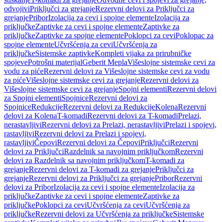
odvojivi
Priključci za grejanje
Rezervni delovi za Priključci za
grejanje
Pribor
Izolacija za cevi i spojne elemente
Izolacija za
priključke
Zaptivke za cevi i spojne elemente
Zaptivke za
priključke
Zaptivke za spojne elemente
Poklopci za cevi
Poklopac za
spojne elemente
Učvršćenja za cevi
Učvršćenja za
priključke
Sistemske zaptivke
Kompleti vijaka za prirubničke
spojeve
Potrošni materijal
Geberit Mepla
Višeslojne sistemske cevi za
vodu za piće
Rezervni delovi za Višeslojne sistemske cevi za vodu
za piće
Višeslojne sistemske cevi za grejanje
Rezervni delovi za
Višeslojne sistemske cevi za grejanje
Spojni elementi
Rezervni delovi
za Spojni elementi
Spojnice
Rezervni delovi za
Spojnice
Redukcije
Rezervni delovi za Redukcije
Kolena
Rezervni
delovi za Kolena
T-komadi
Rezervni delovi za T-komadi
Prelazi,
nerastavljivi
Rezervni delovi za Prelazi, nerastavljivi
Prelazi i spojevi,
rastavljivi
Rezervni delovi za Prelazi i spojevi,
rastavljivi
Čepovi
Rezervni delovi za Čepovi
Priključci
Rezervni
delovi za Priključci
Razdelnik sa navojnim priključkom
Rezervni
delovi za Razdelnik sa navojnim priključkom
T-komadi za
grejanje
Rezervni delovi za T-komadi za grejanje
Priključci za
grejanje
Rezervni delovi za Priključci za grejanje
Pribor
Rezervni
delovi za Pribor
Izolacija za cevi i spojne elemente
Izolacija za
priključke
Zaptivke za cevi i spojne elemente
Zaptivke za
priključke
Poklopci za cevi
Učvršćenja za cevi
Učvršćenja za
priključke
Rezervni delovi za Učvršćenja za priključke
Sistemske