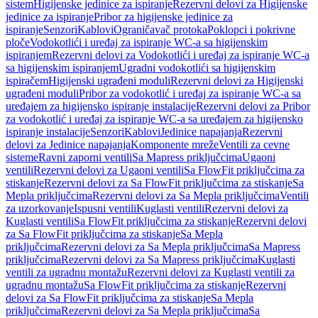
sistem
Higijenske jedinice za ispiranje
Rezervni delovi za Higijenske
jedinice za ispiranje
Pribor za higijenske jedinice za
ispiranje
Senzori
Kablovi
Ograničavač protoka
Poklopci i pokrivne
ploče
Vodokotlići i uređaj za ispiranje WC-a sa higijenskim
ispiranjem
Rezervni delovi za Vodokotlići i uređaj za ispiranje WC-a
sa higijenskim ispiranjem
Ugradni vodokotlići sa higijenskim
ispiračem
Higijenski ugrađeni moduli
Rezervni delovi za Higijenski
ugrađeni moduli
Pribor za vodokotlić i uređaj za ispiranje WC-a sa
uređajem za higijensko ispiranje instalacije
Rezervni delovi za Pribor
za vodokotlić i uređaj za ispiranje WC-a sa uređajem za higijensko
ispiranje instalacije
Senzori
Kablovi
Jedinice napajanja
Rezervni
delovi za Jedinice napajanja
Komponente mreže
Ventili za cevne
sisteme
Ravni zaporni ventili
Sa Mapress priključcima
Ugaoni
ventili
Rezervni delovi za Ugaoni ventili
Sa FlowFit priključcima za
stiskanje
Rezervni delovi za Sa FlowFit priključcima za stiskanje
Sa
Mepla priključcima
Rezervni delovi za Sa Mepla priključcima
Ventili
za uzorkovanje
Ispusni ventili
Kuglasti ventili
Rezervni delovi za
Kuglasti ventili
Sa FlowFit priključcima za stiskanje
Rezervni delovi
za Sa FlowFit priključcima za stiskanje
Sa Mepla
priključcima
Rezervni delovi za Sa Mepla priključcima
Sa Mapress
priključcima
Rezervni delovi za Sa Mapress priključcima
Kuglasti
ventili za ugradnu montažu
Rezervni delovi za Kuglasti ventili za
ugradnu montažu
Sa FlowFit priključcima za stiskanje
Rezervni
delovi za Sa FlowFit priključcima za stiskanje
Sa Mepla
priključcima
Rezervni delovi za Sa Mepla priključcima
Sa