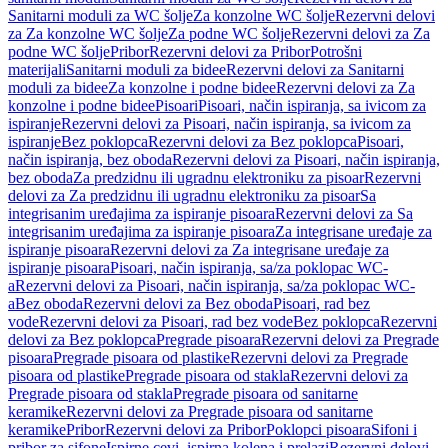
Sanitarni moduli za WC šolje
Za konzolne WC šolje
Rezervni delovi
za Za konzolne WC šolje
Za podne WC šolje
Rezervni delovi za Za
podne WC šolje
Pribor
Rezervni delovi za Pribor
Potrošni
materijali
Sanitarni moduli za bidee
Rezervni delovi za Sanitarni
moduli za bidee
Za konzolne i podne bidee
Rezervni delovi za Za
konzolne i podne bidee
Pisoari
Pisoari, način ispiranja, sa ivicom za
ispiranje
Rezervni delovi za Pisoari, način ispiranja, sa ivicom za
ispiranje
Bez poklopca
Rezervni delovi za Bez poklopca
Pisoari,
način ispiranja, bez oboda
Rezervni delovi za Pisoari, način ispiranja,
bez oboda
Za predzidnu ili ugradnu elektroniku za pisoar
Rezervni
delovi za Za predzidnu ili ugradnu elektroniku za pisoar
Sa
integrisanim uređajima za ispiranje pisoara
Rezervni delovi za Sa
integrisanim uređajima za ispiranje pisoara
Za integrisane uređaje za
ispiranje pisoara
Rezervni delovi za Za integrisane uređaje za
ispiranje pisoara
Pisoari, način ispiranja, sa/za poklopac WC-
a
Rezervni delovi za Pisoari, način ispiranja, sa/za poklopac WC-
a
Bez oboda
Rezervni delovi za Bez oboda
Pisoari, rad bez
vode
Rezervni delovi za Pisoari, rad bez vode
Bez poklopca
Rezervni
delovi za Bez poklopca
Pregrade pisoara
Rezervni delovi za Pregrade
pisoara
Pregrade pisoara od plastike
Rezervni delovi za Pregrade
pisoara od plastike
Pregrade pisoara od stakla
Rezervni delovi za
Pregrade pisoara od stakla
Pregrade pisoara od sanitarne
keramike
Rezervni delovi za Pregrade pisoara od sanitarne
keramike
Pribor
Rezervni delovi za Pribor
Poklopci pisoara
Sifoni i
pribor za sifone
Ispirne cevi, ispirna kolena i prelazi
Rezervni delovi