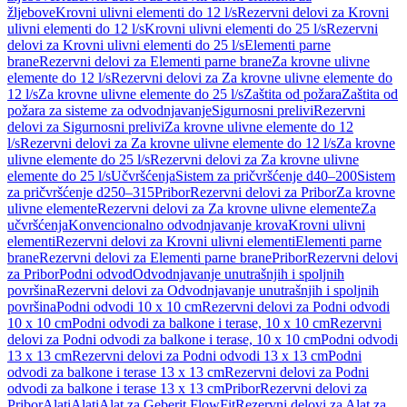
žljebove
Krovni ulivni elementi do 12 l/s
Rezervni delovi za Krovni
ulivni elementi do 12 l/s
Krovni ulivni elementi do 25 l/s
Rezervni
delovi za Krovni ulivni elementi do 25 l/s
Elementi parne
brane
Rezervni delovi za Elementi parne brane
Za krovne ulivne
elemente do 12 l/s
Rezervni delovi za Za krovne ulivne elemente do
12 l/s
Za krovne ulivne elemente do 25 l/s
Zaštita od požara
Zaštita od
požara za sisteme za odvodnjavanje
Sigurnosni prelivi
Rezervni
delovi za Sigurnosni prelivi
Za krovne ulivne elemente do 12
l/s
Rezervni delovi za Za krovne ulivne elemente do 12 l/s
Za krovne
ulivne elemente do 25 l/s
Rezervni delovi za Za krovne ulivne
elemente do 25 l/s
Učvršćenja
Sistem za pričvršćenje d40–200
Sistem
za pričvršćenje d250–315
Pribor
Rezervni delovi za Pribor
Za krovne
ulivne elemente
Rezervni delovi za Za krovne ulivne elemente
Za
učvršćenja
Konvencionalno odvodnjavanje krova
Krovni ulivni
elementi
Rezervni delovi za Krovni ulivni elementi
Elementi parne
brane
Rezervni delovi za Elementi parne brane
Pribor
Rezervni delovi
za Pribor
Podni odvod
Odvodnjavanje unutrašnjih i spoljnih
površina
Rezervni delovi za Odvodnjavanje unutrašnjih i spoljnih
površina
Podni odvodi 10 x 10 cm
Rezervni delovi za Podni odvodi
10 x 10 cm
Podni odvodi za balkone i terase, 10 x 10 cm
Rezervni
delovi za Podni odvodi za balkone i terase, 10 x 10 cm
Podni odvodi
13 x 13 cm
Rezervni delovi za Podni odvodi 13 x 13 cm
Podni
odvodi za balkone i terase 13 x 13 cm
Rezervni delovi za Podni
odvodi za balkone i terase 13 x 13 cm
Pribor
Rezervni delovi za
Pribor
Alati
Alati
Alat za Geberit FlowFit
Rezervni delovi za Alat za