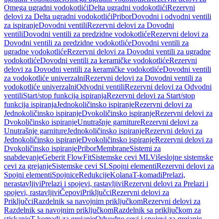
Omega ugradni vodokotlići
Delta ugradni vodokotlići
Rezervni
delovi za Delta ugradni vodokotlići
Pribor
Dovodni i odvodni ventili
za ispiranje
Dovodni ventili
Rezervni delovi za Dovodni
ventili
Dovodni ventili za predzidne vodokotliće
Rezervni delovi za
Dovodni ventili za predzidne vodokotliće
Dovodni ventili za
ugradne vodokotliće
Rezervni delovi za Dovodni ventili za ugradne
vodokotliće
Dovodni ventili za keramičke vodokotliće
Rezervni
delovi za Dovodni ventili za keramičke vodokotliće
Dovodni ventili
za vodokotliće univerzalni
Rezervni delovi za Dovodni ventili za
vodokotliće univerzalni
Odvodni ventili
Rezervni delovi za Odvodni
ventili
Start/stop funkcija ispiranja
Rezervni delovi za Start/stop
funkcija ispiranja
Jednokoličinsko ispiranje
Rezervni delovi za
Jednokoličinsko ispiranje
Dvokoličinsko ispiranje
Rezervni delovi za
Dvokoličinsko ispiranje
Unutrašnje garniture
Rezervni delovi za
Unutrašnje garniture
Jednokoličinsko ispiranje
Rezervni delovi za
Jednokoličinsko ispiranje
Dvokoličinsko ispiranje
Rezervni delovi za
Dvokoličinsko ispiranje
Pribor
Membrane
Sistemi za
snabdevanje
Geberit FlowFit
Sistemske cevi ML
Višeslojne sistemske
cevi za grejanje
Sistemske cevi SL
Spojni elementi
Rezervni delovi za
Spojni elementi
Spojnice
Redukcije
Kolana
T-komadi
Prelazi,
nerastavljivi
Prelazi i spojevi, rastavljivi
Rezervni delovi za Prelazi i
spojevi, rastavljivi
Čepovi
Priključci
Rezervni delovi za
Priključci
Razdelnik sa navojnim priključkom
Rezervni delovi za
Razdelnik sa navojnim priključkom
Razdelnik sa priključkom za
stiskanje
T-komadi za grejanje
Odvodne cevi i spojevi za grejanje,