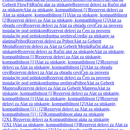
Geberit FlowFit
Ručni alat za stiskanje
Rezervni delovi za Ručni alat
za stiskanje
Alat za stiskanje, kompatibilnost [1]
Rezervni delovi za
Alat za stiskanje, kompatibilnost [1]
Alat za stiskanje, kompatibilnost
[2]
Rezervni delovi za Alat za stiskanje, kompatibilnost [2]
Alat za
obradu cevi
Rezervni delovi za Alat za obradu cevi
Čep za proveru
instalacije pod pritiskom
Rezervni delovi za Čep za proveru
instalacije pod pritiskom
Ispitna sredstva
Uređaj za stiskanje sa
alatima
Pribor
Rezervni delovi za Pribor
Alat za Geberit
Mepla
Rezervni delovi za Alat za Geberit Mepla
Ručni alat za
stiskanje
Rezervni delovi za Ručni alat za stiskanje
Alat za stiskanje,
kompatibilnost [1]
Rezervni delovi za Alat za stiskanje,
kompatibilnost [1]
Alat za stiskanje, kompatibilnost [2]
Rezervni
delovi za Alat za stiskanje, kompatibilnost [2]
Alat za obradu
cevi
Rezervni delovi za Alat za obradu cevi
Čep za proveru
instalacije pod pritiskom
Rezervni delovi za Čep za proveru
instalacije pod pritiskom
Ispitna sredstva
Pribor
Alat za Geberit
Mapress
Rezervni delovi za Alat za Geberit Mapress
Alat za
stiskanje, kompatibilnost [1]
Rezervni delovi za Alat za stiskanje,
kompatibilnost [1]
Alat za stiskanje, kompatibilnost [2]
Rezervni
delovi za Alat za stiskanje, kompatibilnost [2]
Alat za stiskanje,
kompatibilnost [1] / [2]
Rezervni delovi za Alat za stiskanje,
kompatibilnost [1] / [2]
Kompatibilnost alata za stiskanje
[2XL]
Rezervni delovi za Kompatibilnost alata za stiskanje
[2XL]
Alat za stiskanje, kompatibilnost [3]
Rezervni delovi za Alat za
stiskanje, kompatibilnost [3]
Alat za obradu cevi
Rezervni delovi za