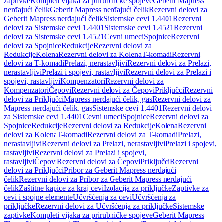
zaptivke
Kompleti vijaka za prirubničke spojeve
Geberit Mapress
nerđajući čelik
Geberit Mapress nerđajući čelik
Rezervni delovi za
Geberit Mapress nerđajući čelik
Sistemske cevi 1.4401
Rezervni
delovi za Sistemske cevi 1.4401
Sistemske cevi 1.4521
Rezervni
delovi za Sistemske cevi 1.4521
Cevni umeci
Spojnice
Rezervni
delovi za Spojnice
Redukcije
Rezervni delovi za
Redukcije
Kolena
Rezervni delovi za Kolena
T-komadi
Rezervni
delovi za T-komadi
Prelazi, nerastavljivi
Rezervni delovi za Prelazi,
nerastavljivi
Prelazi i spojevi, rastavljivi
Rezervni delovi za Prelazi i
spojevi, rastavljivi
Kompenzatori
Rezervni delovi za
Kompenzatori
Čepovi
Rezervni delovi za Čepovi
Priključci
Rezervni
delovi za Priključci
Mapress nerđajući čelik, gas
Rezervni delovi za
Mapress nerđajući čelik, gas
Sistemske cevi 1.4401
Rezervni delovi
za Sistemske cevi 1.4401
Cevni umeci
Spojnice
Rezervni delovi za
Spojnice
Redukcije
Rezervni delovi za Redukcije
Kolena
Rezervni
delovi za Kolena
T-komadi
Rezervni delovi za T-komadi
Prelazi,
nerastavljivi
Rezervni delovi za Prelazi, nerastavljivi
Prelazi i spojevi,
rastavljivi
Rezervni delovi za Prelazi i spojevi,
rastavljivi
Čepovi
Rezervni delovi za Čepovi
Priključci
Rezervni
delovi za Priključci
Pribor za Geberit Mapress nerđajući
čelik
Rezervni delovi za Pribor za Geberit Mapress nerđajući
čelik
Zaštitne kapice za kraj cevi
Izolacija za priključke
Zaptivke za
cevi i spojne elemente
Učvršćenja za cevi
Učvršćenja za
priključke
Rezervni delovi za Učvršćenja za priključke
Sistemske
zaptivke
Kompleti vijaka za prirubničke spojeve
Geberit Mapress