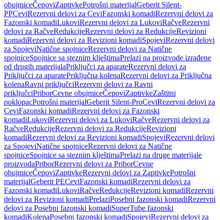
obujmice
Čepovi
Zaptivke
Potrošni materijal
Geberit Silent-
PP
Cevi
Rezervni delovi za Cevi
Fazonski komadi
Rezervni delovi za
Fazonski komadi
Lukovi
Rezervni delovi za Lukovi
Račve
Rezervni
delovi za Račve
Redukcije
Rezervni delovi za Redukcije
Revizioni
komadi
Rezervni delovi za Revizioni komadi
Spojevi
Rezervni delovi
za Spojevi
Natične spojnice
Rezervni delovi za Natične
spojnice
Spojnice sa steznim klještima
Prelazi na proizvode izrađene
od drugih materijala
Priključci za aparate
Rezervni delovi za
Priključci za aparate
Priključna kolena
Rezervni delovi za Priključna
kolena
Ravni priključci
Rezervni delovi za Ravni
priključci
Pribor
Cevne obujmice
Čepovi
Zaptivke
Zaštitni
poklopac
Potrošni materijal
Geberit Silent-Pro
Cevi
Rezervni delovi za
Cevi
Fazonski komadi
Rezervni delovi za Fazonski
komadi
Lukovi
Rezervni delovi za Lukovi
Račve
Rezervni delovi za
Račve
Redukcije
Rezervni delovi za Redukcije
Revizioni
komadi
Rezervni delovi za Revizioni komadi
Spojevi
Rezervni delovi
za Spojevi
Natične spojnice
Rezervni delovi za Natične
spojnice
Spojnice sa steznim klještima
Prelazi na druge materijale
proizvoda
Pribor
Rezervni delovi za Pribor
Cevne
obujmice
Čepovi
Zaptivke
Rezervni delovi za Zaptivke
Potrošni
materijal
Geberit PE
Cevi
Fazonski komadi
Rezervni delovi za
Fazonski komadi
Lukovi
Račve
Redukcije
Revizioni komadi
Rezervni
delovi za Revizioni komadi
Prelazi
Posebni fazonski komadi
Rezervni
delovi za Posebni fazonski komadi
SuperTube fazonski
komadi
Kolena
Posebni fazonski komadi
Spojevi
Rezervni delovi za