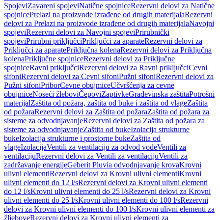
Spojevi
Zavareni spojevi
Natične spojnice
Rezervni delovi za Natične
spojnice
Prelazi na proizvode izrađene od drugih materijala
Rezervni
delovi za Prelazi na proizvode izrađene od drugih materijala
Navojni
spojevi
Rezervni delovi za Navojni spojevi
Prirubnički
spojevi
Prirubni priključci
Priključci za aparate
Rezervni delovi za
Priključci za aparate
Priključna kolena
Rezervni delovi za Priključna
kolena
Priključne spojnice
Rezervni delovi za Priključne
spojnice
Ravni priključci
Rezervni delovi za Ravni priključci
Cevni
sifoni
Rezervni delovi za Cevni sifoni
Pužni sifoni
Rezervni delovi za
Pužni sifoni
Pribor
Cevne obujmice
Učvršćenja za cevne
obujmice
Noseći žlebovi
Čepovi
Zaptivke
Građevinska zaštita
Potrošni
materijal
Zaštita od požara, zaštita od buke i zaštita od vlage
Zaštita
od požara
Rezervni delovi za Zaštita od požara
Zaštita od požara za
sisteme za odvodnjavanje
Rezervni delovi za Zaštita od požara za
sisteme za odvodnjavanje
Zaštita od buke
Izolacija strukturne
buke
Izolacija strukturne i prostorne buke
Zaštita od
vlage
Izolacija
Ventili za ventilaciju za odvod vode
Ventili za
ventilaciju
Rezervni delovi za Ventili za ventilaciju
Ventili za
zadržavanje energije
Geberit Pluvia odvodnjavanje krova
Krovni
ulivni elementi
Rezervni delovi za Krovni ulivni elementi
Krovni
ulivni elementi do 12 l/s
Rezervni delovi za Krovni ulivni elementi
do 12 l/s
Krovni ulivni elementi do 25 l/s
Rezervni delovi za Krovni
ulivni elementi do 25 l/s
Krovni ulivni elementi do 100 l/s
Rezervni
delovi za Krovni ulivni elementi do 100 l/s
Krovni ulivni elementi za
žljebove
Rezervni delovi za Krovni ulivni elementi za