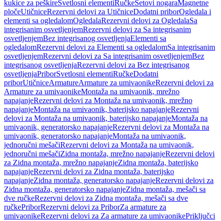
kukice za peškire
Svetlosni elementi
Ručke
Setovi nogara
Magnetne
ploče
Utičnice
Rezervni delovi za Utičnice
Dodatni pribor
Ogledala i
elementi sa ogledalom
Ogledala
Rezervni delovi za Ogledala
Sa
integrisanim osvetljenjem
Rezervni delovi za Sa integrisanim
osvetljenjem
Bez integrisanog osvetljenja
Elementi sa
ogledalom
Rezervni delovi za Elementi sa ogledalom
Sa integrisanim
osvetljenjem
Rezervni delovi za Sa integrisanim osvetljenjem
Bez
integrisanog osvetljenja
Rezervni delovi za Bez integrisanog
osvetljenja
Pribor
Svetlosni elementi
Ručke
Dodatni
pribor
Utičnice
Armature
Armature za umivaonike
Rezervni delovi za
Armature za umivaonike
Montaža na umivaonik, mrežno
napajanje
Rezervni delovi za Montaža na umivaonik, mrežno
napajanje
Montaža na umivaonik, baterijsko napajanje
Rezervni
delovi za Montaža na umivaonik, baterijsko napajanje
Montaža na
umivaonik, generatorsko napajanje
Rezervni delovi za Montaža na
umivaonik, generatorsko napajanje
Montaža na umivaonik,
jednoručni mešači
Rezervni delovi za Montaža na umivaonik,
jednoručni mešači
Zidna montaža, mrežno napajanje
Rezervni delovi
za Zidna montaža, mrežno napajanje
Zidna montaža, baterijsko
napajanje
Rezervni delovi za Zidna montaža, baterijsko
napajanje
Zidna montaža, generatorsko napajanje
Rezervni delovi za
Zidna montaža, generatorsko napajanje
Zidna montaža, mešači sa
dve ručke
Rezervni delovi za Zidna montaža, mešači sa dve
ručke
Pribor
Rezervni delovi za Pribor
Za armature za
umivaonike
Rezervni delovi za Za armature za umivaonike
Priključci