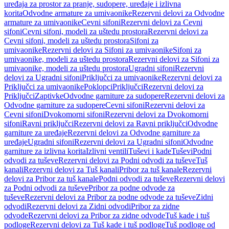
uređaja za prostor za pranje, sudopere, uređaje i izlivna
korita
Odvodne armature za umivaonike
Rezervni delovi za Odvodne
armature za umivaonike
Cevni sifoni
Rezervni delovi za Cevni
sifoni
Cevni sifoni, modeli za uštedu prostora
Rezervni delovi za
Cevni sifoni, modeli za uštedu prostora
Sifoni za
umivaonike
Rezervni delovi za Sifoni za umivaonike
Sifoni za
umivaonike, modeli za uštedu prostora
Rezervni delovi za Sifoni za
umivaonike, modeli za uštedu prostora
Ugradni sifoni
Rezervni
delovi za Ugradni sifoni
Priključci za umivaonike
Rezervni delovi za
Priključci za umivaonike
Poklopci
Priključci
Rezervni delovi za
Priključci
Zaptivke
Odvodne garniture za sudopere
Rezervni delovi za
Odvodne garniture za sudopere
Cevni sifoni
Rezervni delovi za
Cevni sifoni
Dvokomorni sifoni
Rezervni delovi za Dvokomorni
sifoni
Ravni priključci
Rezervni delovi za Ravni priključci
Odvodne
garniture za uređaje
Rezervni delovi za Odvodne garniture za
uređaje
Ugradni sifoni
Rezervni delovi za Ugradni sifoni
Odvodne
garniture za izlivna korita
Izlivni ventili
Tuševi i kade
Tuševi
Podni
odvodi za tuševe
Rezervni delovi za Podni odvodi za tuševe
Tuš
kanali
Rezervni delovi za Tuš kanali
Pribor za tuš kanale
Rezervni
delovi za Pribor za tuš kanale
Podni odvodi za tuševe
Rezervni delovi
za Podni odvodi za tuševe
Pribor za podne odvode za
tuševe
Rezervni delovi za Pribor za podne odvode za tuševe
Zidni
odvodi
Rezervni delovi za Zidni odvodi
Pribor za zidne
odvode
Rezervni delovi za Pribor za zidne odvode
Tuš kade i tuš
podloge
Rezervni delovi za Tuš kade i tuš podloge
Tuš podloge od