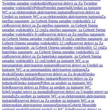
Twinline ugradne vodokotliće
Rezervni delovi za Za Twinline
ugradne vodokotliće
Pribor
Potrošni materijali
Uređaji za ispiranje
WC-a sa elektronskim aktiviranjem ispiranja
Rezervni delovi za
Uređaji za ispiranje WC-a sa elektronskim aktiviranjem ispiranja
Za
mrežno napajanje, za Geberit Sigma ugradne vodokotliće 12
cm
Rezervni delovi za Za mrežno napajanje, za Geberit Sigma
ugradne vodokotliće 12 cm
Za mrežno napajanje, za Geberit Sigma
ugradne vodokotliće 8 cm
Rezervni delovi za Za mrežno napajanje,
za Geberit Sigma ugradne vodokotliće 8 cm
Za mrežno napajanje, za
Geberit Omega ugradne vodokotliće 12 cm
Rezervni delovi za Za
mrežno napajanje, za Geberit Omega ugradne vodokotliće 12 cm
Za
baterijsko napajanje, za Geberit Sigma ugradne vodokotliće 12
cm
Rezervni delovi za Za baterijsko napajanje, za Geberit Sigma
ugradne vodokotliće 12 cm
Uređaji za ispiranje WC-a sa
pneumatskim aktiviranjem ispiranja
Rezervni delovi za Uređaji za
ispiranje WC-a sa pneumatskim aktiviranjem ispiranja
Za
dvokoličinsko ispiranje
Rezervni delovi za Za dvokoličinsko
ispiranje
Za jednokoličinsko ispiranje
Rezervni delovi za Za
jednokoličinsko ispiranje
Pribor za uređaje za ispiranje WC
šolje
Rezervni delovi za Pribor za uređaje za ispiranje WC
šolje
Ugradni setovi za montažu
Rezervni delovi za Ugradni setovi za
montažu
Za uređaje za ispiranje WC-a sa elektronskim aktiviranjem
ispiranja
Rezervni delovi za Za uređaje za ispiranje WC-a sa
elektronskim aktiviranjem ispiranja
Spojnice
Geberit Monolith
sanitarni moduli
Sanitarni moduli za WC šolje
Rezervni delovi za