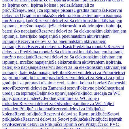
za Ispirne cevi, ispirna kolena i prelazi
Materijali za
pričvršćenje
Uređaji za ispiranje pisoara
Ugradna montaža
Rezervni
delovi za Ugradna montaža
Sa elektronskim aktiviranjem ispiranja,
mrežno napajanje
Rezervni delovi za Sa elektronskim aktiviranjem
ispiranja, mrežno napajanje
Sa elektronskim aktiviranjem ispiranja,
baterijsko napajanje
Rezervni delovi za Sa elektronskim aktiviranjem
ispiranja, baterijsko napajanje
Sa pneumatskim aktiviranjem
ispiranja
Rezervni delovi za Sa pneumatskim aktiviranjem
ispiranja
Basic
Rezervni delovi za Basic
Predzidna montaža
Rezervni
delovi za Predzidna montaža
Sa elektronskim aktiviranjem ispiranja,
mrežno napajanje
Rezervni delovi za Sa elektronskim aktiviranjem
ispiranja, mrežno napajanje
Sa elektronskim aktiviranjem ispiranja,
baterijsko napajanje
Rezervni delovi za Sa elektronskim aktiviranjem
ispiranja, baterijsko napajanje
Pribor
Rezervni delovi za Pribor
Setovi
za grubu gradnju i za prepravku
Rezervni delovi za Setovi za grubu
gradnju i za prepravku
Ispirne cevi, ispirna kolena i prelazi
Zamenski
setovi
Rezervni delovi za Zamenski setovi
Pokrivne ploče
Integrisani
uređaji za ispiranje
Daljinsko upravljanje
Priključci uređaja za WC
šolje, pisoare i bidee
Odvodne garniture za WC šolje i
trokadere
Rezervni delovi za Odvodne garniture za WC šolje i
trokadere
Priključna kolena
Rezervni delovi za Priključna
kolena
Ravni priključci
Rezervni delovi za Ravni priključci
Setovi
priključaka
Rezervni delovi za Setovi priključaka
Priključci ispirnih
cevi
Rezervni delovi za Priključci ispirnih cevi
Priključci od PVC-