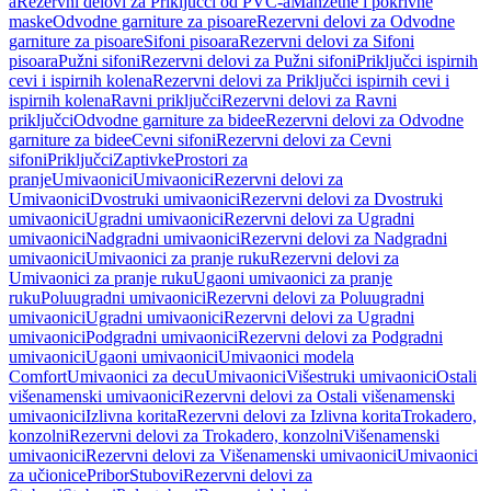
a
Rezervni delovi za Priključci od PVC-a
Manžetne i pokrivne
maske
Odvodne garniture za pisoare
Rezervni delovi za Odvodne
garniture za pisoare
Sifoni pisoara
Rezervni delovi za Sifoni
pisoara
Pužni sifoni
Rezervni delovi za Pužni sifoni
Priključci ispirnih
cevi i ispirnih kolena
Rezervni delovi za Priključci ispirnih cevi i
ispirnih kolena
Ravni priključci
Rezervni delovi za Ravni
priključci
Odvodne garniture za bidee
Rezervni delovi za Odvodne
garniture za bidee
Cevni sifoni
Rezervni delovi za Cevni
sifoni
Priključci
Zaptivke
Prostori za
pranje
Umivaonici
Umivaonici
Rezervni delovi za
Umivaonici
Dvostruki umivaonici
Rezervni delovi za Dvostruki
umivaonici
Ugradni umivaonici
Rezervni delovi za Ugradni
umivaonici
Nadgradni umivaonici
Rezervni delovi za Nadgradni
umivaonici
Umivaonici za pranje ruku
Rezervni delovi za
Umivaonici za pranje ruku
Ugaoni umivaonici za pranje
ruku
Poluugradni umivaonici
Rezervni delovi za Poluugradni
umivaonici
Ugradni umivaonici
Rezervni delovi za Ugradni
umivaonici
Podgradni umivaonici
Rezervni delovi za Podgradni
umivaonici
Ugaoni umivaonici
Umivaonici modela
Comfort
Umivaonici za decu
Umivaonici
Višestruki umivaonici
Ostali
višenamenski umivaonici
Rezervni delovi za Ostali višenamenski
umivaonici
Izlivna korita
Rezervni delovi za Izlivna korita
Trokadero,
konzolni
Rezervni delovi za Trokadero, konzolni
Višenamenski
umivaonici
Rezervni delovi za Višenamenski umivaonici
Umivaonici
za učionice
Pribor
Stubovi
Rezervni delovi za