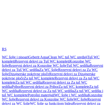
RS
WC šolje i pisoari
Geberit AquaClean WC tuš WC uređaji
Tuš WC
kompleti
Rezervni delovi za Tuš WC kompleti
Konzolne WC
šolje
Rezervni delovi za Konzolne WC šolje
Tuš WC sedišta
Rezervni
delovi za Tuš WC sedišta
Za WC šolje
Rezervni delovi za Za WC
šolje
Dizajnerske pokrivne ploče
Rezervni delovi za Dizajnerske
pokrivne ploče
Za tuš WC komplete
Rezervni delovi za Za tuš WC
komplete
Za tuš WC sedišta
Rezervni delovi za Za tuš WC
sedišta
Pribor
Rezervni delovi za Pribor
Za tuš WC komplete
Za tuš
WC sedišta
Rezervni delovi za Za tuš WC sedišta
Za tuš WC sedišta i
tuš WC komplete
Potrošni materijali
WC šolje i WC sedišta
Konzolne
WC šolje
Rezervni delovi za Konzolne WC šolje
WC šolje
Rezervni
delovi za WC šolje
WC šolje sa funkcijom bidea
Rezervni delovi za