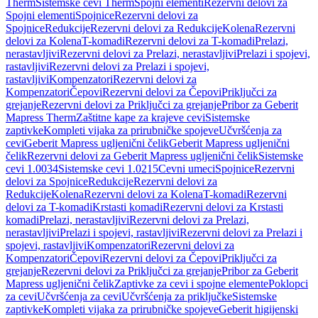
Therm
Sistemske cevi Therm
Spojni elementi
Rezervni delovi za
Spojni elementi
Spojnice
Rezervni delovi za
Spojnice
Redukcije
Rezervni delovi za Redukcije
Kolena
Rezervni
delovi za Kolena
T-komadi
Rezervni delovi za T-komadi
Prelazi,
nerastavljivi
Rezervni delovi za Prelazi, nerastavljivi
Prelazi i spojevi,
rastavljivi
Rezervni delovi za Prelazi i spojevi,
rastavljivi
Kompenzatori
Rezervni delovi za
Kompenzatori
Čepovi
Rezervni delovi za Čepovi
Priključci za
grejanje
Rezervni delovi za Priključci za grejanje
Pribor za Geberit
Mapress Therm
Zaštitne kape za krajeve cevi
Sistemske
zaptivke
Kompleti vijaka za prirubničke spojeve
Učvršćenja za
cevi
Geberit Mapress ugljenični čelik
Geberit Mapress ugljenični
čelik
Rezervni delovi za Geberit Mapress ugljenični čelik
Sistemske
cevi 1.0034
Sistemske cevi 1.0215
Cevni umeci
Spojnice
Rezervni
delovi za Spojnice
Redukcije
Rezervni delovi za
Redukcije
Kolena
Rezervni delovi za Kolena
T-komadi
Rezervni
delovi za T-komadi
Krstasti komadi
Rezervni delovi za Krstasti
komadi
Prelazi, nerastavljivi
Rezervni delovi za Prelazi,
nerastavljivi
Prelazi i spojevi, rastavljivi
Rezervni delovi za Prelazi i
spojevi, rastavljivi
Kompenzatori
Rezervni delovi za
Kompenzatori
Čepovi
Rezervni delovi za Čepovi
Priključci za
grejanje
Rezervni delovi za Priključci za grejanje
Pribor za Geberit
Mapress ugljenični čelik
Zaptivke za cevi i spojne elemente
Poklopci
za cevi
Učvršćenja za cevi
Učvršćenja za priključke
Sistemske
zaptivke
Kompleti vijaka za prirubničke spojeve
Geberit higijenski