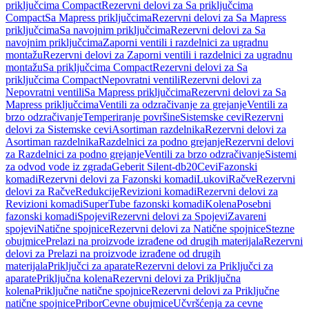
priključcima Compact
Rezervni delovi za Sa priključcima
Compact
Sa Mapress priključcima
Rezervni delovi za Sa Mapress
priključcima
Sa navojnim priključcima
Rezervni delovi za Sa
navojnim priključcima
Zaporni ventili i razdelnici za ugradnu
montažu
Rezervni delovi za Zaporni ventili i razdelnici za ugradnu
montažu
Sa priključcima Compact
Rezervni delovi za Sa
priključcima Compact
Nepovratni ventili
Rezervni delovi za
Nepovratni ventili
Sa Mapress priključcima
Rezervni delovi za Sa
Mapress priključcima
Ventili za odzračivanje za grejanje
Ventili za
brzo odzračivanje
Temperiranje površine
Sistemske cevi
Rezervni
delovi za Sistemske cevi
Asortiman razdelnika
Rezervni delovi za
Asortiman razdelnika
Razdelnici za podno grejanje
Rezervni delovi
za Razdelnici za podno grejanje
Ventili za brzo odzračivanje
Sistemi
za odvod vode iz zgrada
Geberit Silent-db20
Cevi
Fazonski
komadi
Rezervni delovi za Fazonski komadi
Lukovi
Račve
Rezervni
delovi za Račve
Redukcije
Revizioni komadi
Rezervni delovi za
Revizioni komadi
SuperTube fazonski komadi
Kolena
Posebni
fazonski komadi
Spojevi
Rezervni delovi za Spojevi
Zavareni
spojevi
Natične spojnice
Rezervni delovi za Natične spojnice
Stezne
obujmice
Prelazi na proizvode izrađene od drugih materijala
Rezervni
delovi za Prelazi na proizvode izrađene od drugih
materijala
Priključci za aparate
Rezervni delovi za Priključci za
aparate
Priključna kolena
Rezervni delovi za Priključna
kolena
Priključne natične spojnice
Rezervni delovi za Priključne
natične spojnice
Pribor
Cevne obujmice
Učvršćenja za cevne