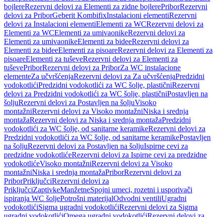
bojlere
Rezervni delovi za Elementi za zidne bojlere
Pribor
Rezervni
delovi za Pribor
Geberit Kombifix
Instalacioni elementi
Rezervni
delovi za Instalacioni elementi
Elementi za WC
Rezervni delovi za
Elementi za WC
Elementi za umivaonike
Rezervni delovi za
Elementi za umivaonike
Elementi za bidee
Rezervni delovi za
Elementi za bidee
Elementi za pisoare
Rezervni delovi za Elementi za
pisoare
Elementi za tuševe
Rezervni delovi za Elementi za
tuševe
Pribor
Rezervni delovi za Pribor
Za WC instalacione
elemente
Za učvršćenja
Rezervni delovi za Za učvršćenja
Predzidni
vodokotlići
Predzidni vodokotlići za WC šolje, plastični
Rezervni
delovi za Predzidni vodokotlići za WC šolje, plastični
Postavljen na
šolju
Rezervni delovi za Postavljen na šolju
Visoko
montažni
Rezervni delovi za Visoko montažni
Niska i srednja
montaža
Rezervni delovi za Niska i srednja montaža
Predzidni
vodokotlići za WC šolje, od sanitarne keramike
Rezervni delovi za
Predzidni vodokotlići za WC šolje, od sanitarne keramike
Postavljen
na šolju
Rezervni delovi za Postavljen na šolju
Ispirne cevi za
predzidne vodokotliće
Rezervni delovi za Ispirne cevi za predzidne
vodokotliće
Visoko montažni
Rezervni delovi za Visoko
montažni
Niska i srednja montaža
Pribor
Rezervni delovi za
Pribor
Priključci
Rezervni delovi za
Priključci
Zaptivke
Manžetne
Spojni umeci, rozetni i usporivači
ispiranja WC šolje
Potrošni materijal
Odvodni ventili
Ugradni
vodokotlići
Sigma ugradni vodokotlići
Rezervni delovi za Sigma
ugradni vodokotlići
Omega ugradni vodokotlići
Rezervni delovi za