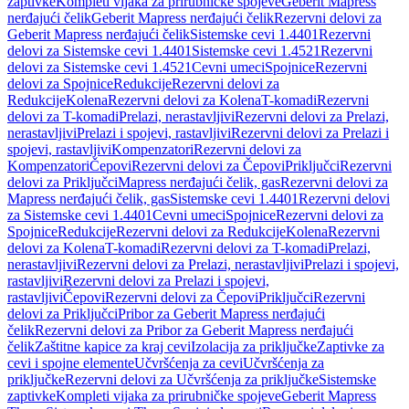
zaptivke
Kompleti vijaka za prirubničke spojeve
Geberit Mapress
nerđajući čelik
Geberit Mapress nerđajući čelik
Rezervni delovi za
Geberit Mapress nerđajući čelik
Sistemske cevi 1.4401
Rezervni
delovi za Sistemske cevi 1.4401
Sistemske cevi 1.4521
Rezervni
delovi za Sistemske cevi 1.4521
Cevni umeci
Spojnice
Rezervni
delovi za Spojnice
Redukcije
Rezervni delovi za
Redukcije
Kolena
Rezervni delovi za Kolena
T-komadi
Rezervni
delovi za T-komadi
Prelazi, nerastavljivi
Rezervni delovi za Prelazi,
nerastavljivi
Prelazi i spojevi, rastavljivi
Rezervni delovi za Prelazi i
spojevi, rastavljivi
Kompenzatori
Rezervni delovi za
Kompenzatori
Čepovi
Rezervni delovi za Čepovi
Priključci
Rezervni
delovi za Priključci
Mapress nerđajući čelik, gas
Rezervni delovi za
Mapress nerđajući čelik, gas
Sistemske cevi 1.4401
Rezervni delovi
za Sistemske cevi 1.4401
Cevni umeci
Spojnice
Rezervni delovi za
Spojnice
Redukcije
Rezervni delovi za Redukcije
Kolena
Rezervni
delovi za Kolena
T-komadi
Rezervni delovi za T-komadi
Prelazi,
nerastavljivi
Rezervni delovi za Prelazi, nerastavljivi
Prelazi i spojevi,
rastavljivi
Rezervni delovi za Prelazi i spojevi,
rastavljivi
Čepovi
Rezervni delovi za Čepovi
Priključci
Rezervni
delovi za Priključci
Pribor za Geberit Mapress nerđajući
čelik
Rezervni delovi za Pribor za Geberit Mapress nerđajući
čelik
Zaštitne kapice za kraj cevi
Izolacija za priključke
Zaptivke za
cevi i spojne elemente
Učvršćenja za cevi
Učvršćenja za
priključke
Rezervni delovi za Učvršćenja za priključke
Sistemske
zaptivke
Kompleti vijaka za prirubničke spojeve
Geberit Mapress