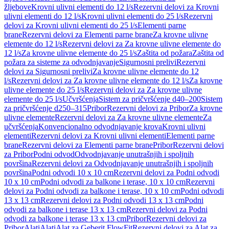
žljebove
Krovni ulivni elementi do 12 l/s
Rezervni delovi za Krovni
ulivni elementi do 12 l/s
Krovni ulivni elementi do 25 l/s
Rezervni
delovi za Krovni ulivni elementi do 25 l/s
Elementi parne
brane
Rezervni delovi za Elementi parne brane
Za krovne ulivne
elemente do 12 l/s
Rezervni delovi za Za krovne ulivne elemente do
12 l/s
Za krovne ulivne elemente do 25 l/s
Zaštita od požara
Zaštita od
požara za sisteme za odvodnjavanje
Sigurnosni prelivi
Rezervni
delovi za Sigurnosni prelivi
Za krovne ulivne elemente do 12
l/s
Rezervni delovi za Za krovne ulivne elemente do 12 l/s
Za krovne
ulivne elemente do 25 l/s
Rezervni delovi za Za krovne ulivne
elemente do 25 l/s
Učvršćenja
Sistem za pričvršćenje d40–200
Sistem
za pričvršćenje d250–315
Pribor
Rezervni delovi za Pribor
Za krovne
ulivne elemente
Rezervni delovi za Za krovne ulivne elemente
Za
učvršćenja
Konvencionalno odvodnjavanje krova
Krovni ulivni
elementi
Rezervni delovi za Krovni ulivni elementi
Elementi parne
brane
Rezervni delovi za Elementi parne brane
Pribor
Rezervni delovi
za Pribor
Podni odvod
Odvodnjavanje unutrašnjih i spoljnih
površina
Rezervni delovi za Odvodnjavanje unutrašnjih i spoljnih
površina
Podni odvodi 10 x 10 cm
Rezervni delovi za Podni odvodi
10 x 10 cm
Podni odvodi za balkone i terase, 10 x 10 cm
Rezervni
delovi za Podni odvodi za balkone i terase, 10 x 10 cm
Podni odvodi
13 x 13 cm
Rezervni delovi za Podni odvodi 13 x 13 cm
Podni
odvodi za balkone i terase 13 x 13 cm
Rezervni delovi za Podni
odvodi za balkone i terase 13 x 13 cm
Pribor
Rezervni delovi za
Pribor
Alati
Alati
Alat za Geberit FlowFit
Rezervni delovi za Alat za