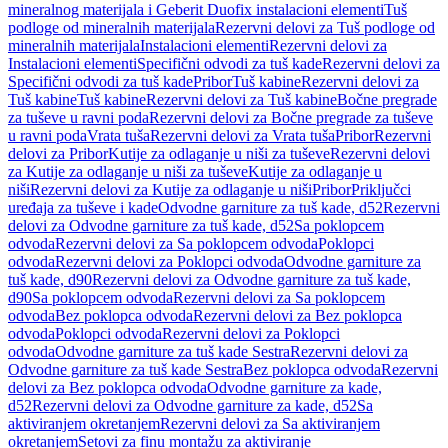
mineralnog materijala i Geberit Duofix instalacioni elementi
Tuš
podloge od mineralnih materijala
Rezervni delovi za Tuš podloge od
mineralnih materijala
Instalacioni elementi
Rezervni delovi za
Instalacioni elementi
Specifični odvodi za tuš kade
Rezervni delovi za
Specifični odvodi za tuš kade
Pribor
Tuš kabine
Rezervni delovi za
Tuš kabine
Tuš kabine
Rezervni delovi za Tuš kabine
Bočne pregrade
za tuševe u ravni poda
Rezervni delovi za Bočne pregrade za tuševe
u ravni poda
Vrata tuša
Rezervni delovi za Vrata tuša
Pribor
Rezervni
delovi za Pribor
Kutije za odlaganje u niši za tuševe
Rezervni delovi
za Kutije za odlaganje u niši za tuševe
Kutije za odlaganje u
niši
Rezervni delovi za Kutije za odlaganje u niši
Pribor
Priključci
uređaja za tuševe i kade
Odvodne garniture za tuš kade, d52
Rezervni
delovi za Odvodne garniture za tuš kade, d52
Sa poklopcem
odvoda
Rezervni delovi za Sa poklopcem odvoda
Poklopci
odvoda
Rezervni delovi za Poklopci odvoda
Odvodne garniture za
tuš kade, d90
Rezervni delovi za Odvodne garniture za tuš kade,
d90
Sa poklopcem odvoda
Rezervni delovi za Sa poklopcem
odvoda
Bez poklopca odvoda
Rezervni delovi za Bez poklopca
odvoda
Poklopci odvoda
Rezervni delovi za Poklopci
odvoda
Odvodne garniture za tuš kade Sestra
Rezervni delovi za
Odvodne garniture za tuš kade Sestra
Bez poklopca odvoda
Rezervni
delovi za Bez poklopca odvoda
Odvodne garniture za kade,
d52
Rezervni delovi za Odvodne garniture za kade, d52
Sa
aktiviranjem okretanjem
Rezervni delovi za Sa aktiviranjem
okretanjem
Setovi za finu montažu za aktiviranje