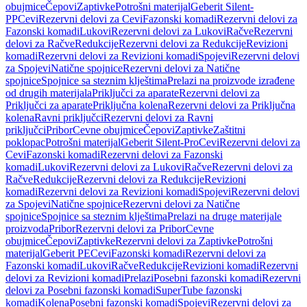
obujmice
Čepovi
Zaptivke
Potrošni materijal
Geberit Silent-
PP
Cevi
Rezervni delovi za Cevi
Fazonski komadi
Rezervni delovi za
Fazonski komadi
Lukovi
Rezervni delovi za Lukovi
Račve
Rezervni
delovi za Račve
Redukcije
Rezervni delovi za Redukcije
Revizioni
komadi
Rezervni delovi za Revizioni komadi
Spojevi
Rezervni delovi
za Spojevi
Natične spojnice
Rezervni delovi za Natične
spojnice
Spojnice sa steznim klještima
Prelazi na proizvode izrađene
od drugih materijala
Priključci za aparate
Rezervni delovi za
Priključci za aparate
Priključna kolena
Rezervni delovi za Priključna
kolena
Ravni priključci
Rezervni delovi za Ravni
priključci
Pribor
Cevne obujmice
Čepovi
Zaptivke
Zaštitni
poklopac
Potrošni materijal
Geberit Silent-Pro
Cevi
Rezervni delovi za
Cevi
Fazonski komadi
Rezervni delovi za Fazonski
komadi
Lukovi
Rezervni delovi za Lukovi
Račve
Rezervni delovi za
Račve
Redukcije
Rezervni delovi za Redukcije
Revizioni
komadi
Rezervni delovi za Revizioni komadi
Spojevi
Rezervni delovi
za Spojevi
Natične spojnice
Rezervni delovi za Natične
spojnice
Spojnice sa steznim klještima
Prelazi na druge materijale
proizvoda
Pribor
Rezervni delovi za Pribor
Cevne
obujmice
Čepovi
Zaptivke
Rezervni delovi za Zaptivke
Potrošni
materijal
Geberit PE
Cevi
Fazonski komadi
Rezervni delovi za
Fazonski komadi
Lukovi
Račve
Redukcije
Revizioni komadi
Rezervni
delovi za Revizioni komadi
Prelazi
Posebni fazonski komadi
Rezervni
delovi za Posebni fazonski komadi
SuperTube fazonski
komadi
Kolena
Posebni fazonski komadi
Spojevi
Rezervni delovi za