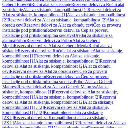
Geberit FlowFit
Ručni alat za stiskanje
Rezervni delovi za Ručni alat
za stiskanje
Alat za stiskanje, kompatibilnost [1]
Rezervni delovi za
Alat za stiskanje, kompatibilnost [1]
Alat za stiskanje, kompatibilnost
[2]
Rezervni delovi za Alat za stiskanje, kompatibilnost [2]
Alat za
obradu cevi
Rezervni delovi za Alat za obradu cevi
Čep za proveru
instalacije pod pritiskom
Rezervni delovi za Čep za proveru
instalacije pod pritiskom
Ispitna sredstva
Uređaj za stiskanje sa
alatima
Pribor
Rezervni delovi za Pribor
Alat za Geberit
Mepla
Rezervni delovi za Alat za Geberit Mepla
Ručni alat za
stiskanje
Rezervni delovi za Ručni alat za stiskanje
Alat za stiskanje,
kompatibilnost [1]
Rezervni delovi za Alat za stiskanje,
kompatibilnost [1]
Alat za stiskanje, kompatibilnost [2]
Rezervni
delovi za Alat za stiskanje, kompatibilnost [2]
Alat za obradu
cevi
Rezervni delovi za Alat za obradu cevi
Čep za proveru
instalacije pod pritiskom
Rezervni delovi za Čep za proveru
instalacije pod pritiskom
Ispitna sredstva
Pribor
Alat za Geberit
Mapress
Rezervni delovi za Alat za Geberit Mapress
Alat za
stiskanje, kompatibilnost [1]
Rezervni delovi za Alat za stiskanje,
kompatibilnost [1]
Alat za stiskanje, kompatibilnost [2]
Rezervni
delovi za Alat za stiskanje, kompatibilnost [2]
Alat za stiskanje,
kompatibilnost [1] / [2]
Rezervni delovi za Alat za stiskanje,
kompatibilnost [1] / [2]
Kompatibilnost alata za stiskanje
[2XL]
Rezervni delovi za Kompatibilnost alata za stiskanje
[2XL]
Alat za stiskanje, kompatibilnost [3]
Rezervni delovi za Alat za
stiskanje, kompatibilnost [3]
Alat za obradu cevi
Rezervni delovi za