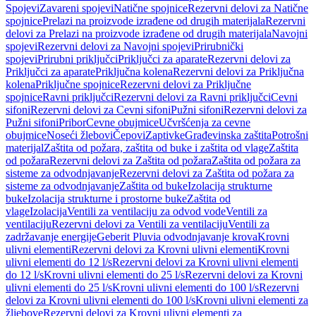
Spojevi
Zavareni spojevi
Natične spojnice
Rezervni delovi za Natične
spojnice
Prelazi na proizvode izrađene od drugih materijala
Rezervni
delovi za Prelazi na proizvode izrađene od drugih materijala
Navojni
spojevi
Rezervni delovi za Navojni spojevi
Prirubnički
spojevi
Prirubni priključci
Priključci za aparate
Rezervni delovi za
Priključci za aparate
Priključna kolena
Rezervni delovi za Priključna
kolena
Priključne spojnice
Rezervni delovi za Priključne
spojnice
Ravni priključci
Rezervni delovi za Ravni priključci
Cevni
sifoni
Rezervni delovi za Cevni sifoni
Pužni sifoni
Rezervni delovi za
Pužni sifoni
Pribor
Cevne obujmice
Učvršćenja za cevne
obujmice
Noseći žlebovi
Čepovi
Zaptivke
Građevinska zaštita
Potrošni
materijal
Zaštita od požara, zaštita od buke i zaštita od vlage
Zaštita
od požara
Rezervni delovi za Zaštita od požara
Zaštita od požara za
sisteme za odvodnjavanje
Rezervni delovi za Zaštita od požara za
sisteme za odvodnjavanje
Zaštita od buke
Izolacija strukturne
buke
Izolacija strukturne i prostorne buke
Zaštita od
vlage
Izolacija
Ventili za ventilaciju za odvod vode
Ventili za
ventilaciju
Rezervni delovi za Ventili za ventilaciju
Ventili za
zadržavanje energije
Geberit Pluvia odvodnjavanje krova
Krovni
ulivni elementi
Rezervni delovi za Krovni ulivni elementi
Krovni
ulivni elementi do 12 l/s
Rezervni delovi za Krovni ulivni elementi
do 12 l/s
Krovni ulivni elementi do 25 l/s
Rezervni delovi za Krovni
ulivni elementi do 25 l/s
Krovni ulivni elementi do 100 l/s
Rezervni
delovi za Krovni ulivni elementi do 100 l/s
Krovni ulivni elementi za
žljebove
Rezervni delovi za Krovni ulivni elementi za