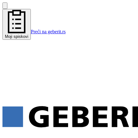
Preći na geberit.rs
Moji spiskovi