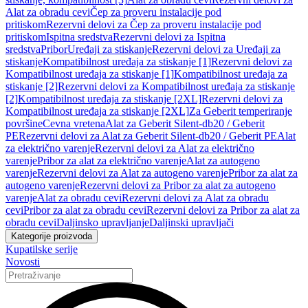
Alat za obradu cevi
Čep za proveru instalacije pod
pritiskom
Rezervni delovi za Čep za proveru instalacije pod
pritiskom
Ispitna sredstva
Rezervni delovi za Ispitna
sredstva
Pribor
Uređaji za stiskanje
Rezervni delovi za Uređaji za
stiskanje
Kompatibilnost uređaja za stiskanje [1]
Rezervni delovi za
Kompatibilnost uređaja za stiskanje [1]
Kompatibilnost uređaja za
stiskanje [2]
Rezervni delovi za Kompatibilnost uređaja za stiskanje
[2]
Kompatibilnost uređaja za stiskanje [2XL]
Rezervni delovi za
Kompatibilnost uređaja za stiskanje [2XL]
Za Geberit temperiranje
površine
Cevna vretena
Alat za Geberit Silent-db20 / Geberit
PE
Rezervni delovi za Alat za Geberit Silent-db20 / Geberit PE
Alat
za električno varenje
Rezervni delovi za Alat za električno
varenje
Pribor za alat za električno varenje
Alat za autogeno
varenje
Rezervni delovi za Alat za autogeno varenje
Pribor za alat za
autogeno varenje
Rezervni delovi za Pribor za alat za autogeno
varenje
Alat za obradu cevi
Rezervni delovi za Alat za obradu
cevi
Pribor za alat za obradu cevi
Rezervni delovi za Pribor za alat za
obradu cevi
Daljinsko upravljanje
Daljinski upravljači
Kategorije proizvoda
Kupatilske serije
Novosti