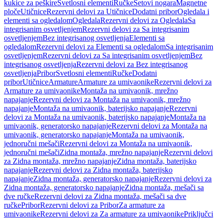
kukice za peškire
Svetlosni elementi
Ručke
Setovi nogara
Magnetne
ploče
Utičnice
Rezervni delovi za Utičnice
Dodatni pribor
Ogledala i
elementi sa ogledalom
Ogledala
Rezervni delovi za Ogledala
Sa
integrisanim osvetljenjem
Rezervni delovi za Sa integrisanim
osvetljenjem
Bez integrisanog osvetljenja
Elementi sa
ogledalom
Rezervni delovi za Elementi sa ogledalom
Sa integrisanim
osvetljenjem
Rezervni delovi za Sa integrisanim osvetljenjem
Bez
integrisanog osvetljenja
Rezervni delovi za Bez integrisanog
osvetljenja
Pribor
Svetlosni elementi
Ručke
Dodatni
pribor
Utičnice
Armature
Armature za umivaonike
Rezervni delovi za
Armature za umivaonike
Montaža na umivaonik, mrežno
napajanje
Rezervni delovi za Montaža na umivaonik, mrežno
napajanje
Montaža na umivaonik, baterijsko napajanje
Rezervni
delovi za Montaža na umivaonik, baterijsko napajanje
Montaža na
umivaonik, generatorsko napajanje
Rezervni delovi za Montaža na
umivaonik, generatorsko napajanje
Montaža na umivaonik,
jednoručni mešači
Rezervni delovi za Montaža na umivaonik,
jednoručni mešači
Zidna montaža, mrežno napajanje
Rezervni delovi
za Zidna montaža, mrežno napajanje
Zidna montaža, baterijsko
napajanje
Rezervni delovi za Zidna montaža, baterijsko
napajanje
Zidna montaža, generatorsko napajanje
Rezervni delovi za
Zidna montaža, generatorsko napajanje
Zidna montaža, mešači sa
dve ručke
Rezervni delovi za Zidna montaža, mešači sa dve
ručke
Pribor
Rezervni delovi za Pribor
Za armature za
umivaonike
Rezervni delovi za Za armature za umivaonike
Priključci