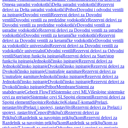
Omega ugradni vodokotlići
Delta ugradni vodokotlići
Rezervni
delovi za Delta ugradni vodokotlići
Pribor
Dovodni i odvodni ventili
za ispiranje
Dovodni ventili
Rezervni delovi za Dovodni
ventili
Dovodni ventili za predzidne vodokotliće
Rezervni delovi za
Dovodni ventili za predzidne vodokotliće
Dovodni ventili za
ugradne vodokotliće
Rezervni delovi za Dovodni ventili za ugradne
vodokotliće
Dovodni ventili za keramičke vodokotliće
Rezervni
delovi za Dovodni ventili za keramičke vodokotliće
Dovodni ventili
za vodokotliće univerzalni
Rezervni delovi za Dovodni ventili za
vodokotliće univerzalni
Odvodni ventili
Rezervni delovi za Odvodni
ventili
Start/stop funkcija ispiranja
Rezervni delovi za Start/stop
funkcija ispiranja
Jednokoličinsko ispiranje
Rezervni delovi za
Jednokoličinsko ispiranje
Dvokoličinsko ispiranje
Rezervni delovi za
Dvokoličinsko ispiranje
Unutrašnje garniture
Rezervni delovi za
Unutrašnje garniture
Jednokoličinsko ispiranje
Rezervni delovi za
Jednokoličinsko ispiranje
Dvokoličinsko ispiranje
Rezervni delovi za
Dvokoličinsko ispiranje
Pribor
Membrane
Sistemi za
snabdevanje
Geberit FlowFit
Sistemske cevi ML
Višeslojne sistemske
cevi za grejanje
Sistemske cevi SL
Spojni elementi
Rezervni delovi za
Spojni elementi
Spojnice
Redukcije
Kolana
T-komadi
Prelazi,
nerastavljivi
Prelazi i spojevi, rastavljivi
Rezervni delovi za Prelazi i
spojevi, rastavljivi
Čepovi
Priključci
Rezervni delovi za
Priključci
Razdelnik sa navojnim priključkom
Rezervni delovi za
Razdelnik sa navojnim priključkom
Razdelnik sa priključkom za
stiskanje
T-komadi za grejanje
Odvodne cevi i spojevi za grejanje,