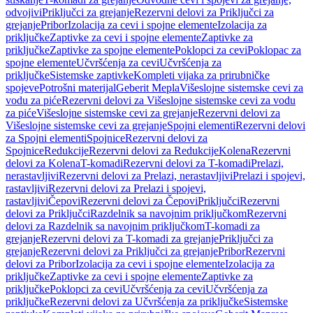
odvojivi
Priključci za grejanje
Rezervni delovi za Priključci za
grejanje
Pribor
Izolacija za cevi i spojne elemente
Izolacija za
priključke
Zaptivke za cevi i spojne elemente
Zaptivke za
priključke
Zaptivke za spojne elemente
Poklopci za cevi
Poklopac za
spojne elemente
Učvršćenja za cevi
Učvršćenja za
priključke
Sistemske zaptivke
Kompleti vijaka za prirubničke
spojeve
Potrošni materijal
Geberit Mepla
Višeslojne sistemske cevi za
vodu za piće
Rezervni delovi za Višeslojne sistemske cevi za vodu
za piće
Višeslojne sistemske cevi za grejanje
Rezervni delovi za
Višeslojne sistemske cevi za grejanje
Spojni elementi
Rezervni delovi
za Spojni elementi
Spojnice
Rezervni delovi za
Spojnice
Redukcije
Rezervni delovi za Redukcije
Kolena
Rezervni
delovi za Kolena
T-komadi
Rezervni delovi za T-komadi
Prelazi,
nerastavljivi
Rezervni delovi za Prelazi, nerastavljivi
Prelazi i spojevi,
rastavljivi
Rezervni delovi za Prelazi i spojevi,
rastavljivi
Čepovi
Rezervni delovi za Čepovi
Priključci
Rezervni
delovi za Priključci
Razdelnik sa navojnim priključkom
Rezervni
delovi za Razdelnik sa navojnim priključkom
T-komadi za
grejanje
Rezervni delovi za T-komadi za grejanje
Priključci za
grejanje
Rezervni delovi za Priključci za grejanje
Pribor
Rezervni
delovi za Pribor
Izolacija za cevi i spojne elemente
Izolacija za
priključke
Zaptivke za cevi i spojne elemente
Zaptivke za
priključke
Poklopci za cevi
Učvršćenja za cevi
Učvršćenja za
priključke
Rezervni delovi za Učvršćenja za priključke
Sistemske