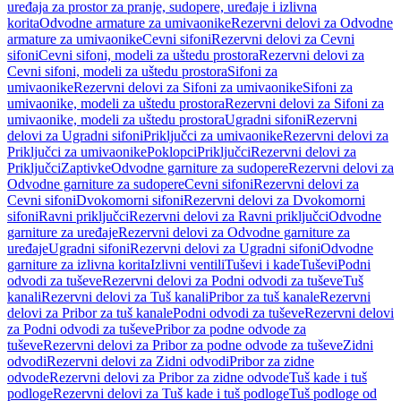
uređaja za prostor za pranje, sudopere, uređaje i izlivna
korita
Odvodne armature za umivaonike
Rezervni delovi za Odvodne
armature za umivaonike
Cevni sifoni
Rezervni delovi za Cevni
sifoni
Cevni sifoni, modeli za uštedu prostora
Rezervni delovi za
Cevni sifoni, modeli za uštedu prostora
Sifoni za
umivaonike
Rezervni delovi za Sifoni za umivaonike
Sifoni za
umivaonike, modeli za uštedu prostora
Rezervni delovi za Sifoni za
umivaonike, modeli za uštedu prostora
Ugradni sifoni
Rezervni
delovi za Ugradni sifoni
Priključci za umivaonike
Rezervni delovi za
Priključci za umivaonike
Poklopci
Priključci
Rezervni delovi za
Priključci
Zaptivke
Odvodne garniture za sudopere
Rezervni delovi za
Odvodne garniture za sudopere
Cevni sifoni
Rezervni delovi za
Cevni sifoni
Dvokomorni sifoni
Rezervni delovi za Dvokomorni
sifoni
Ravni priključci
Rezervni delovi za Ravni priključci
Odvodne
garniture za uređaje
Rezervni delovi za Odvodne garniture za
uređaje
Ugradni sifoni
Rezervni delovi za Ugradni sifoni
Odvodne
garniture za izlivna korita
Izlivni ventili
Tuševi i kade
Tuševi
Podni
odvodi za tuševe
Rezervni delovi za Podni odvodi za tuševe
Tuš
kanali
Rezervni delovi za Tuš kanali
Pribor za tuš kanale
Rezervni
delovi za Pribor za tuš kanale
Podni odvodi za tuševe
Rezervni delovi
za Podni odvodi za tuševe
Pribor za podne odvode za
tuševe
Rezervni delovi za Pribor za podne odvode za tuševe
Zidni
odvodi
Rezervni delovi za Zidni odvodi
Pribor za zidne
odvode
Rezervni delovi za Pribor za zidne odvode
Tuš kade i tuš
podloge
Rezervni delovi za Tuš kade i tuš podloge
Tuš podloge od