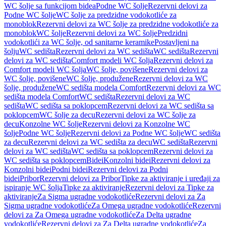
WC šolje sa funkcijom bidea
Podne WC šolje
Rezervni delovi za
Podne WC šolje
WC šolje za predzidne vodokotliće za
monoblok
Rezervni delovi za WC šolje za predzidne vodokotliće za
monoblok
WC šolje
Rezervni delovi za WC šolje
Predzidni
vodokotlići za WC šolje, od sanitarne keramike
Postavljeni na
šolju
WC sedišta
Rezervni delovi za WC sedišta
WC sedišta
Rezervni
delovi za WC sedišta
Comfort modeli WC šolja
Rezervni delovi za
Comfort modeli WC šolja
WC šolje, povišene
Rezervni delovi za
WC šolje, povišene
WC šolje, produžene
Rezervni delovi za WC
šolje, produžene
WC sedišta modela Comfort
Rezervni delovi za WC
sedišta modela Comfort
WC sedišta
Rezervni delovi za WC
sedišta
WC sedišta sa poklopcem
Rezervni delovi za WC sedišta sa
poklopcem
WC šolje za decu
Rezervni delovi za WC šolje za
decu
Konzolne WC šolje
Rezervni delovi za Konzolne WC
šolje
Podne WC šolje
Rezervni delovi za Podne WC šolje
WC sedišta
za decu
Rezervni delovi za WC sedišta za decu
WC sedišta
Rezervni
delovi za WC sedišta
WC sedišta sa poklopcem
Rezervni delovi za
WC sedišta sa poklopcem
Bidei
Konzolni bidei
Rezervni delovi za
Konzolni bidei
Podni bidei
Rezervni delovi za Podni
bidei
Pribor
Rezervni delovi za Pribor
Tipke za aktiviranje i uređaji za
ispiranje WC šolja
Tipke za aktiviranje
Rezervni delovi za Tipke za
aktiviranje
Za Sigma ugradne vodokotliće
Rezervni delovi za Za
Sigma ugradne vodokotliće
Za Omega ugradne vodokotliće
Rezervni
delovi za Za Omega ugradne vodokotliće
Za Delta ugradne
vodokotliće
Rezervni delovi za Za Delta ugradne vodokotliće
Za