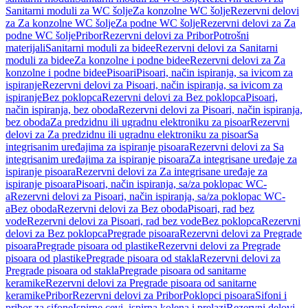
Sanitarni moduli za WC šolje
Za konzolne WC šolje
Rezervni delovi
za Za konzolne WC šolje
Za podne WC šolje
Rezervni delovi za Za
podne WC šolje
Pribor
Rezervni delovi za Pribor
Potrošni
materijali
Sanitarni moduli za bidee
Rezervni delovi za Sanitarni
moduli za bidee
Za konzolne i podne bidee
Rezervni delovi za Za
konzolne i podne bidee
Pisoari
Pisoari, način ispiranja, sa ivicom za
ispiranje
Rezervni delovi za Pisoari, način ispiranja, sa ivicom za
ispiranje
Bez poklopca
Rezervni delovi za Bez poklopca
Pisoari,
način ispiranja, bez oboda
Rezervni delovi za Pisoari, način ispiranja,
bez oboda
Za predzidnu ili ugradnu elektroniku za pisoar
Rezervni
delovi za Za predzidnu ili ugradnu elektroniku za pisoar
Sa
integrisanim uređajima za ispiranje pisoara
Rezervni delovi za Sa
integrisanim uređajima za ispiranje pisoara
Za integrisane uređaje za
ispiranje pisoara
Rezervni delovi za Za integrisane uređaje za
ispiranje pisoara
Pisoari, način ispiranja, sa/za poklopac WC-
a
Rezervni delovi za Pisoari, način ispiranja, sa/za poklopac WC-
a
Bez oboda
Rezervni delovi za Bez oboda
Pisoari, rad bez
vode
Rezervni delovi za Pisoari, rad bez vode
Bez poklopca
Rezervni
delovi za Bez poklopca
Pregrade pisoara
Rezervni delovi za Pregrade
pisoara
Pregrade pisoara od plastike
Rezervni delovi za Pregrade
pisoara od plastike
Pregrade pisoara od stakla
Rezervni delovi za
Pregrade pisoara od stakla
Pregrade pisoara od sanitarne
keramike
Rezervni delovi za Pregrade pisoara od sanitarne
keramike
Pribor
Rezervni delovi za Pribor
Poklopci pisoara
Sifoni i
pribor za sifone
Ispirne cevi, ispirna kolena i prelazi
Rezervni delovi