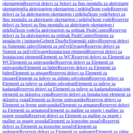
okretanjem
Rezervni delovi za Setovi za finu montažu za aktiviranje
okretanjem
Sa aktiviranjem okretanjem i priključkom vode
Rezervni
delovi za Sa aktiviranjem okretanjem i priključkom vode
Setovi za
finu montažu za aktiviranje okretanjem i priključkom vode
Rezervni
delovi za Setovi za finu montažu za aktiviranje okretanjem i
priključkom vode
Sa aktiviranjem na pritisak PushControl
Rezervni
delovi za Sa aktiviranjem na pritisak PushControl
Sistemi za
instalacije i ispiranje
Geberit Duofix
Sistemski zidovi
Rezervni delovi
za Sistemski zidovi
Sistemi za pričvršćivanje
Rezervni delovi za
Sistemi za pričvršćivanje
Instalacioni elementi
Rezervni delovi za
Instalacioni elementi
Elementi za WC
Rezervni delovi za Elementi za
WC
Elementi za umivaonike
Rezervni delovi za Elementi za
umivaonike
Elementi za bidee
Rezervni delovi za Elementi za
bidee
Elementi za pisoare
Rezervni delovi za Elementi za
pisoare
Elementi za tuševe sa zidnim odvodom
Rezervni delovi za
Elementi za tuševe sa zidnim odvodom
Elementi za tuševe sa
kadama
Rezervni delovi za Elementi za tuševe sa kadama
Instalacioni
elementi za sklopiva vrata
Rezervni delovi za Instalacioni elementi za
sklopiva vrata
Elementi za livene umivaonike
Rezervni delovi za
Elementi za livene umivaonike
Elementi za armaturu
Rezervni delovi
za Elementi za armaturu
Elementi za mašine za pranje i mašine za
pranje posuđa
Rezervni delovi za Elementi za mašine za pranje i
mašine za pranje posuđa
Elementi za konzolne nosače
Rezervni
delovi za Elementi za konzolne nosače
Elementi za
sudopere
Rezervni delovi za Elementi za sudopere
Elementi za zidne