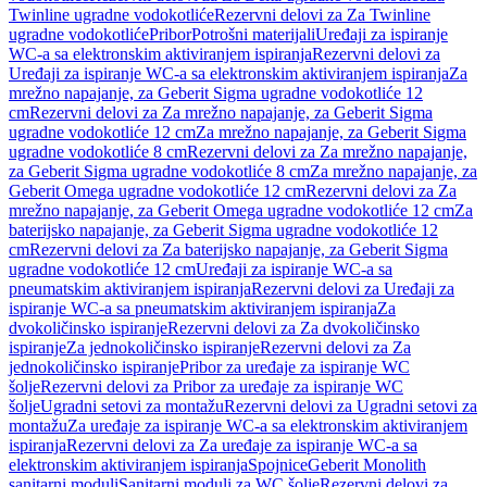
Twinline ugradne vodokotliće
Rezervni delovi za Za Twinline
ugradne vodokotliće
Pribor
Potrošni materijali
Uređaji za ispiranje
WC-a sa elektronskim aktiviranjem ispiranja
Rezervni delovi za
Uređaji za ispiranje WC-a sa elektronskim aktiviranjem ispiranja
Za
mrežno napajanje, za Geberit Sigma ugradne vodokotliće 12
cm
Rezervni delovi za Za mrežno napajanje, za Geberit Sigma
ugradne vodokotliće 12 cm
Za mrežno napajanje, za Geberit Sigma
ugradne vodokotliće 8 cm
Rezervni delovi za Za mrežno napajanje,
za Geberit Sigma ugradne vodokotliće 8 cm
Za mrežno napajanje, za
Geberit Omega ugradne vodokotliće 12 cm
Rezervni delovi za Za
mrežno napajanje, za Geberit Omega ugradne vodokotliće 12 cm
Za
baterijsko napajanje, za Geberit Sigma ugradne vodokotliće 12
cm
Rezervni delovi za Za baterijsko napajanje, za Geberit Sigma
ugradne vodokotliće 12 cm
Uređaji za ispiranje WC-a sa
pneumatskim aktiviranjem ispiranja
Rezervni delovi za Uređaji za
ispiranje WC-a sa pneumatskim aktiviranjem ispiranja
Za
dvokoličinsko ispiranje
Rezervni delovi za Za dvokoličinsko
ispiranje
Za jednokoličinsko ispiranje
Rezervni delovi za Za
jednokoličinsko ispiranje
Pribor za uređaje za ispiranje WC
šolje
Rezervni delovi za Pribor za uređaje za ispiranje WC
šolje
Ugradni setovi za montažu
Rezervni delovi za Ugradni setovi za
montažu
Za uređaje za ispiranje WC-a sa elektronskim aktiviranjem
ispiranja
Rezervni delovi za Za uređaje za ispiranje WC-a sa
elektronskim aktiviranjem ispiranja
Spojnice
Geberit Monolith
sanitarni moduli
Sanitarni moduli za WC šolje
Rezervni delovi za