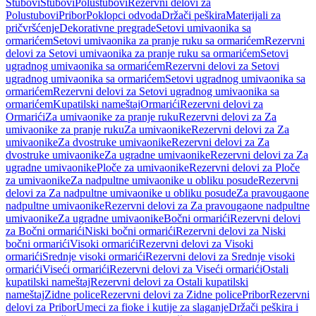
Stubovi
Stubovi
Polustubovi
Rezervni delovi za
Polustubovi
Pribor
Poklopci odvoda
Držači peškira
Materijali za
pričvršćenje
Dekorativne pregrade
Setovi umivaonika sa
ormarićem
Setovi umivaonika za pranje ruku sa ormarićem
Rezervni
delovi za Setovi umivaonika za pranje ruku sa ormarićem
Setovi
ugradnog umivaonika sa ormarićem
Rezervni delovi za Setovi
ugradnog umivaonika sa ormarićem
Setovi ugradnog umivaonika sa
ormarićem
Rezervni delovi za Setovi ugradnog umivaonika sa
ormarićem
Kupatilski nameštaj
Ormarići
Rezervni delovi za
Ormarići
Za umivaonike za pranje ruku
Rezervni delovi za Za
umivaonike za pranje ruku
Za umivaonike
Rezervni delovi za Za
umivaonike
Za dvostruke umivaonike
Rezervni delovi za Za
dvostruke umivaonike
Za ugradne umivaonike
Rezervni delovi za Za
ugradne umivaonike
Ploče za umivaonike
Rezervni delovi za Ploče
za umivaonike
Za nadpultne umivaonike u obliku posude
Rezervni
delovi za Za nadpultne umivaonike u obliku posude
Za pravougaone
nadpultne umivaonike
Rezervni delovi za Za pravougaone nadpultne
umivaonike
Za ugradne umivaonike
Bočni ormarići
Rezervni delovi
za Bočni ormarići
Niski bočni ormarići
Rezervni delovi za Niski
bočni ormarići
Visoki ormarići
Rezervni delovi za Visoki
ormarići
Srednje visoki ormarići
Rezervni delovi za Srednje visoki
ormarići
Viseći ormarići
Rezervni delovi za Viseći ormarići
Ostali
kupatilski nameštaj
Rezervni delovi za Ostali kupatilski
nameštaj
Zidne police
Rezervni delovi za Zidne police
Pribor
Rezervni
delovi za Pribor
Umeci za fioke i kutije za slaganje
Držači peškira i