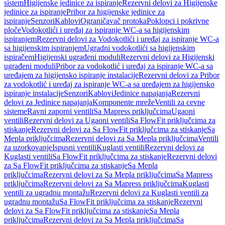
sistem
Higijenske jedinice za ispiranje
Rezervni delovi za Higijenske
jedinice za ispiranje
Pribor za higijenske jedinice za
ispiranje
Senzori
Kablovi
Ograničavač protoka
Poklopci i pokrivne
ploče
Vodokotlići i uređaj za ispiranje WC-a sa higijenskim
ispiranjem
Rezervni delovi za Vodokotlići i uređaj za ispiranje WC-a
sa higijenskim ispiranjem
Ugradni vodokotlići sa higijenskim
ispiračem
Higijenski ugrađeni moduli
Rezervni delovi za Higijenski
ugrađeni moduli
Pribor za vodokotlić i uređaj za ispiranje WC-a sa
uređajem za higijensko ispiranje instalacije
Rezervni delovi za Pribor
za vodokotlić i uređaj za ispiranje WC-a sa uređajem za higijensko
ispiranje instalacije
Senzori
Kablovi
Jedinice napajanja
Rezervni
delovi za Jedinice napajanja
Komponente mreže
Ventili za cevne
sisteme
Ravni zaporni ventili
Sa Mapress priključcima
Ugaoni
ventili
Rezervni delovi za Ugaoni ventili
Sa FlowFit priključcima za
stiskanje
Rezervni delovi za Sa FlowFit priključcima za stiskanje
Sa
Mepla priključcima
Rezervni delovi za Sa Mepla priključcima
Ventili
za uzorkovanje
Ispusni ventili
Kuglasti ventili
Rezervni delovi za
Kuglasti ventili
Sa FlowFit priključcima za stiskanje
Rezervni delovi
za Sa FlowFit priključcima za stiskanje
Sa Mepla
priključcima
Rezervni delovi za Sa Mepla priključcima
Sa Mapress
priključcima
Rezervni delovi za Sa Mapress priključcima
Kuglasti
ventili za ugradnu montažu
Rezervni delovi za Kuglasti ventili za
ugradnu montažu
Sa FlowFit priključcima za stiskanje
Rezervni
delovi za Sa FlowFit priključcima za stiskanje
Sa Mepla
priključcima
Rezervni delovi za Sa Mepla priključcima
Sa