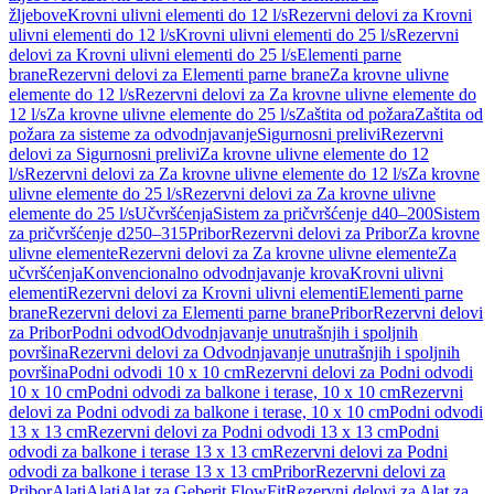
žljebove
Krovni ulivni elementi do 12 l/s
Rezervni delovi za Krovni
ulivni elementi do 12 l/s
Krovni ulivni elementi do 25 l/s
Rezervni
delovi za Krovni ulivni elementi do 25 l/s
Elementi parne
brane
Rezervni delovi za Elementi parne brane
Za krovne ulivne
elemente do 12 l/s
Rezervni delovi za Za krovne ulivne elemente do
12 l/s
Za krovne ulivne elemente do 25 l/s
Zaštita od požara
Zaštita od
požara za sisteme za odvodnjavanje
Sigurnosni prelivi
Rezervni
delovi za Sigurnosni prelivi
Za krovne ulivne elemente do 12
l/s
Rezervni delovi za Za krovne ulivne elemente do 12 l/s
Za krovne
ulivne elemente do 25 l/s
Rezervni delovi za Za krovne ulivne
elemente do 25 l/s
Učvršćenja
Sistem za pričvršćenje d40–200
Sistem
za pričvršćenje d250–315
Pribor
Rezervni delovi za Pribor
Za krovne
ulivne elemente
Rezervni delovi za Za krovne ulivne elemente
Za
učvršćenja
Konvencionalno odvodnjavanje krova
Krovni ulivni
elementi
Rezervni delovi za Krovni ulivni elementi
Elementi parne
brane
Rezervni delovi za Elementi parne brane
Pribor
Rezervni delovi
za Pribor
Podni odvod
Odvodnjavanje unutrašnjih i spoljnih
površina
Rezervni delovi za Odvodnjavanje unutrašnjih i spoljnih
površina
Podni odvodi 10 x 10 cm
Rezervni delovi za Podni odvodi
10 x 10 cm
Podni odvodi za balkone i terase, 10 x 10 cm
Rezervni
delovi za Podni odvodi za balkone i terase, 10 x 10 cm
Podni odvodi
13 x 13 cm
Rezervni delovi za Podni odvodi 13 x 13 cm
Podni
odvodi za balkone i terase 13 x 13 cm
Rezervni delovi za Podni
odvodi za balkone i terase 13 x 13 cm
Pribor
Rezervni delovi za
Pribor
Alati
Alati
Alat za Geberit FlowFit
Rezervni delovi za Alat za