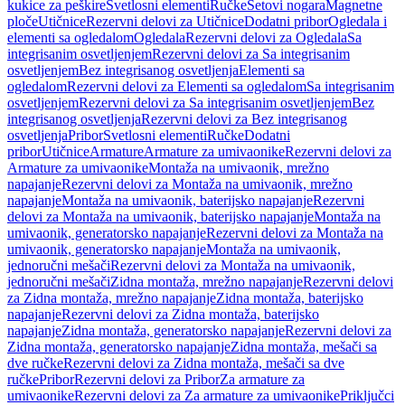
kukice za peškire
Svetlosni elementi
Ručke
Setovi nogara
Magnetne
ploče
Utičnice
Rezervni delovi za Utičnice
Dodatni pribor
Ogledala i
elementi sa ogledalom
Ogledala
Rezervni delovi za Ogledala
Sa
integrisanim osvetljenjem
Rezervni delovi za Sa integrisanim
osvetljenjem
Bez integrisanog osvetljenja
Elementi sa
ogledalom
Rezervni delovi za Elementi sa ogledalom
Sa integrisanim
osvetljenjem
Rezervni delovi za Sa integrisanim osvetljenjem
Bez
integrisanog osvetljenja
Rezervni delovi za Bez integrisanog
osvetljenja
Pribor
Svetlosni elementi
Ručke
Dodatni
pribor
Utičnice
Armature
Armature za umivaonike
Rezervni delovi za
Armature za umivaonike
Montaža na umivaonik, mrežno
napajanje
Rezervni delovi za Montaža na umivaonik, mrežno
napajanje
Montaža na umivaonik, baterijsko napajanje
Rezervni
delovi za Montaža na umivaonik, baterijsko napajanje
Montaža na
umivaonik, generatorsko napajanje
Rezervni delovi za Montaža na
umivaonik, generatorsko napajanje
Montaža na umivaonik,
jednoručni mešači
Rezervni delovi za Montaža na umivaonik,
jednoručni mešači
Zidna montaža, mrežno napajanje
Rezervni delovi
za Zidna montaža, mrežno napajanje
Zidna montaža, baterijsko
napajanje
Rezervni delovi za Zidna montaža, baterijsko
napajanje
Zidna montaža, generatorsko napajanje
Rezervni delovi za
Zidna montaža, generatorsko napajanje
Zidna montaža, mešači sa
dve ručke
Rezervni delovi za Zidna montaža, mešači sa dve
ručke
Pribor
Rezervni delovi za Pribor
Za armature za
umivaonike
Rezervni delovi za Za armature za umivaonike
Priključci