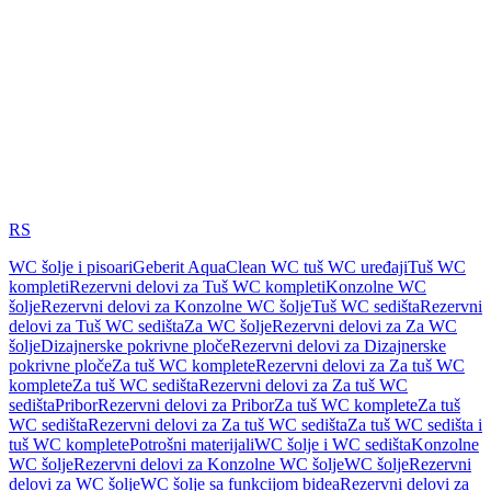
RS
WC šolje i pisoari
Geberit AquaClean WC tuš WC uređaji
Tuš WC
kompleti
Rezervni delovi za Tuš WC kompleti
Konzolne WC
šolje
Rezervni delovi za Konzolne WC šolje
Tuš WC sedišta
Rezervni
delovi za Tuš WC sedišta
Za WC šolje
Rezervni delovi za Za WC
šolje
Dizajnerske pokrivne ploče
Rezervni delovi za Dizajnerske
pokrivne ploče
Za tuš WC komplete
Rezervni delovi za Za tuš WC
komplete
Za tuš WC sedišta
Rezervni delovi za Za tuš WC
sedišta
Pribor
Rezervni delovi za Pribor
Za tuš WC komplete
Za tuš
WC sedišta
Rezervni delovi za Za tuš WC sedišta
Za tuš WC sedišta i
tuš WC komplete
Potrošni materijali
WC šolje i WC sedišta
Konzolne
WC šolje
Rezervni delovi za Konzolne WC šolje
WC šolje
Rezervni
delovi za WC šolje
WC šolje sa funkcijom bidea
Rezervni delovi za