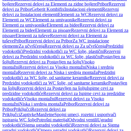
bojlere
Rezervni delovi za Elementi za zidne bojlere
Pribor
Rezervni
delovi za Pribor
Geberit Kombifix
Instalacioni elementi
Rezervni
delovi za Instalacioni elementi
Elementi za WC
Rezervni delovi za
Elementi za WC
Elementi za umivaonike
Rezervni delovi za
Elementi za umivaonike
Elementi za bidee
Rezervni delovi za
Elementi za bidee
Elementi za pisoare
Rezervni delovi za Elementi za
pisoare
Elementi za tuševe
Rezervni delovi za Elementi za
tuševe
Pribor
Rezervni delovi za Pribor
Za WC instalacione
elemente
Za učvršćenja
Rezervni delovi za Za učvršćenja
Predzidni
vodokotlići
Predzidni vodokotlići za WC šolje, plastični
Rezervni
delovi za Predzidni vodokotlići za WC šolje, plastični
Postavljen na
šolju
Rezervni delovi za Postavljen na šolju
Visoko
montažni
Rezervni delovi za Visoko montažni
Niska i srednja
montaža
Rezervni delovi za Niska i srednja montaža
Predzidni
vodokotlići za WC šolje, od sanitarne keramike
Rezervni delovi za
Predzidni vodokotlići za WC šolje, od sanitarne keramike
Postavljen
na šolju
Rezervni delovi za Postavljen na šolju
Ispirne cevi za
predzidne vodokotliće
Rezervni delovi za Ispirne cevi za predzidne
vodokotliće
Visoko montažni
Rezervni delovi za Visoko
montažni
Niska i srednja montaža
Pribor
Rezervni delovi za
Pribor
Priključci
Rezervni delovi za
Priključci
Zaptivke
Manžetne
Spojni umeci, rozetni i usporivači
ispiranja WC šolje
Potrošni materijal
Odvodni ventili
Ugradni
vodokotlići
Sigma ugradni vodokotlići
Rezervni delovi za Sigma
ugradni vodokotlići
Omega ugradni vodokotlići
Rezervni delovi za