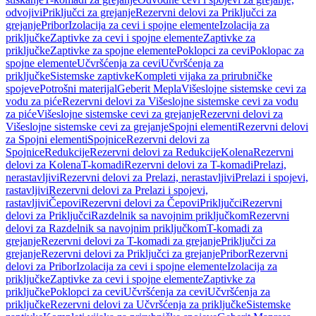
odvojivi
Priključci za grejanje
Rezervni delovi za Priključci za
grejanje
Pribor
Izolacija za cevi i spojne elemente
Izolacija za
priključke
Zaptivke za cevi i spojne elemente
Zaptivke za
priključke
Zaptivke za spojne elemente
Poklopci za cevi
Poklopac za
spojne elemente
Učvršćenja za cevi
Učvršćenja za
priključke
Sistemske zaptivke
Kompleti vijaka za prirubničke
spojeve
Potrošni materijal
Geberit Mepla
Višeslojne sistemske cevi za
vodu za piće
Rezervni delovi za Višeslojne sistemske cevi za vodu
za piće
Višeslojne sistemske cevi za grejanje
Rezervni delovi za
Višeslojne sistemske cevi za grejanje
Spojni elementi
Rezervni delovi
za Spojni elementi
Spojnice
Rezervni delovi za
Spojnice
Redukcije
Rezervni delovi za Redukcije
Kolena
Rezervni
delovi za Kolena
T-komadi
Rezervni delovi za T-komadi
Prelazi,
nerastavljivi
Rezervni delovi za Prelazi, nerastavljivi
Prelazi i spojevi,
rastavljivi
Rezervni delovi za Prelazi i spojevi,
rastavljivi
Čepovi
Rezervni delovi za Čepovi
Priključci
Rezervni
delovi za Priključci
Razdelnik sa navojnim priključkom
Rezervni
delovi za Razdelnik sa navojnim priključkom
T-komadi za
grejanje
Rezervni delovi za T-komadi za grejanje
Priključci za
grejanje
Rezervni delovi za Priključci za grejanje
Pribor
Rezervni
delovi za Pribor
Izolacija za cevi i spojne elemente
Izolacija za
priključke
Zaptivke za cevi i spojne elemente
Zaptivke za
priključke
Poklopci za cevi
Učvršćenja za cevi
Učvršćenja za
priključke
Rezervni delovi za Učvršćenja za priključke
Sistemske