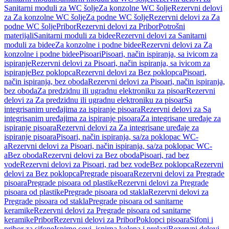
Sanitarni moduli za WC šolje
Za konzolne WC šolje
Rezervni delovi
za Za konzolne WC šolje
Za podne WC šolje
Rezervni delovi za Za
podne WC šolje
Pribor
Rezervni delovi za Pribor
Potrošni
materijali
Sanitarni moduli za bidee
Rezervni delovi za Sanitarni
moduli za bidee
Za konzolne i podne bidee
Rezervni delovi za Za
konzolne i podne bidee
Pisoari
Pisoari, način ispiranja, sa ivicom za
ispiranje
Rezervni delovi za Pisoari, način ispiranja, sa ivicom za
ispiranje
Bez poklopca
Rezervni delovi za Bez poklopca
Pisoari,
način ispiranja, bez oboda
Rezervni delovi za Pisoari, način ispiranja,
bez oboda
Za predzidnu ili ugradnu elektroniku za pisoar
Rezervni
delovi za Za predzidnu ili ugradnu elektroniku za pisoar
Sa
integrisanim uređajima za ispiranje pisoara
Rezervni delovi za Sa
integrisanim uređajima za ispiranje pisoara
Za integrisane uređaje za
ispiranje pisoara
Rezervni delovi za Za integrisane uređaje za
ispiranje pisoara
Pisoari, način ispiranja, sa/za poklopac WC-
a
Rezervni delovi za Pisoari, način ispiranja, sa/za poklopac WC-
a
Bez oboda
Rezervni delovi za Bez oboda
Pisoari, rad bez
vode
Rezervni delovi za Pisoari, rad bez vode
Bez poklopca
Rezervni
delovi za Bez poklopca
Pregrade pisoara
Rezervni delovi za Pregrade
pisoara
Pregrade pisoara od plastike
Rezervni delovi za Pregrade
pisoara od plastike
Pregrade pisoara od stakla
Rezervni delovi za
Pregrade pisoara od stakla
Pregrade pisoara od sanitarne
keramike
Rezervni delovi za Pregrade pisoara od sanitarne
keramike
Pribor
Rezervni delovi za Pribor
Poklopci pisoara
Sifoni i
pribor za sifone
Ispirne cevi, ispirna kolena i prelazi
Rezervni delovi