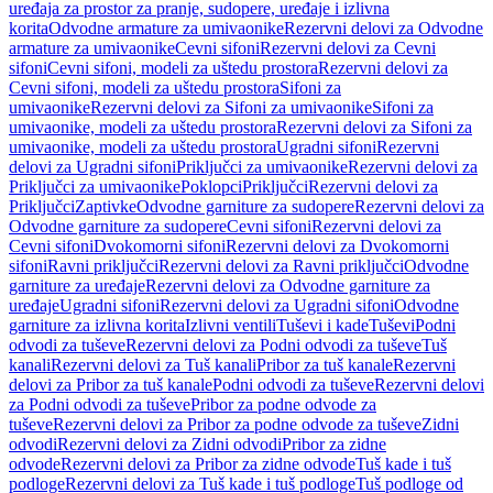
uređaja za prostor za pranje, sudopere, uređaje i izlivna
korita
Odvodne armature za umivaonike
Rezervni delovi za Odvodne
armature za umivaonike
Cevni sifoni
Rezervni delovi za Cevni
sifoni
Cevni sifoni, modeli za uštedu prostora
Rezervni delovi za
Cevni sifoni, modeli za uštedu prostora
Sifoni za
umivaonike
Rezervni delovi za Sifoni za umivaonike
Sifoni za
umivaonike, modeli za uštedu prostora
Rezervni delovi za Sifoni za
umivaonike, modeli za uštedu prostora
Ugradni sifoni
Rezervni
delovi za Ugradni sifoni
Priključci za umivaonike
Rezervni delovi za
Priključci za umivaonike
Poklopci
Priključci
Rezervni delovi za
Priključci
Zaptivke
Odvodne garniture za sudopere
Rezervni delovi za
Odvodne garniture za sudopere
Cevni sifoni
Rezervni delovi za
Cevni sifoni
Dvokomorni sifoni
Rezervni delovi za Dvokomorni
sifoni
Ravni priključci
Rezervni delovi za Ravni priključci
Odvodne
garniture za uređaje
Rezervni delovi za Odvodne garniture za
uređaje
Ugradni sifoni
Rezervni delovi za Ugradni sifoni
Odvodne
garniture za izlivna korita
Izlivni ventili
Tuševi i kade
Tuševi
Podni
odvodi za tuševe
Rezervni delovi za Podni odvodi za tuševe
Tuš
kanali
Rezervni delovi za Tuš kanali
Pribor za tuš kanale
Rezervni
delovi za Pribor za tuš kanale
Podni odvodi za tuševe
Rezervni delovi
za Podni odvodi za tuševe
Pribor za podne odvode za
tuševe
Rezervni delovi za Pribor za podne odvode za tuševe
Zidni
odvodi
Rezervni delovi za Zidni odvodi
Pribor za zidne
odvode
Rezervni delovi za Pribor za zidne odvode
Tuš kade i tuš
podloge
Rezervni delovi za Tuš kade i tuš podloge
Tuš podloge od