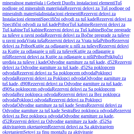
mineralnog materijala i Geberit Duofix instalacioni elementi
Tuš
podloge od mineralnih materijala
Rezervni delovi za Tuš podloge od
mineralnih materijala
Instalacioni elementi
Rezervni delovi za
Instalacioni elementi
Specifični odvodi za tuš kade
Rezervni delovi za
Specifični odvodi za tuš kade
Pribor
Tuš kabine
Rezervni delovi za
Tuš kabine
Tuš kabine
Rezervni delovi za Tuš kabine
Bočne pregrade
za tuševe u ravni poda
Rezervni delovi za Bočne pregrade za tuševe
u ravni poda
Vrata tuša
Rezervni delovi za Vrata tuša
Pribor
Rezervni
delovi za Pribor
Kutije za odlaganje u niši za tuševe
Rezervni delovi
za Kutije za odlaganje u niši za tuševe
Kutije za odlaganje u
niši
Rezervni delovi za Kutije za odlaganje u niši
Pribor
Priključci
uređaja za tuševe i kade
Odvodne garniture za tuš kade, d52
Rezervni
delovi za Odvodne garniture za tuš kade, d52
Sa poklopcem
odvoda
Rezervni delovi za Sa poklopcem odvoda
Poklopci
odvoda
Rezervni delovi za Poklopci odvoda
Odvodne garniture za
tuš kade, d90
Rezervni delovi za Odvodne garniture za tuš kade,
d90
Sa poklopcem odvoda
Rezervni delovi za Sa poklopcem
odvoda
Bez poklopca odvoda
Rezervni delovi za Bez poklopca
odvoda
Poklopci odvoda
Rezervni delovi za Poklopci
odvoda
Odvodne garniture za tuš kade Sestra
Rezervni delovi za
Odvodne garniture za tuš kade Sestra
Bez poklopca odvoda
Rezervni
delovi za Bez poklopca odvoda
Odvodne garniture za kade,
d52
Rezervni delovi za Odvodne garniture za kade, d52
Sa
aktiviranjem okretanjem
Rezervni delovi za Sa aktiviranjem
okretanjem
Setovi za finu montažu za aktiviranje