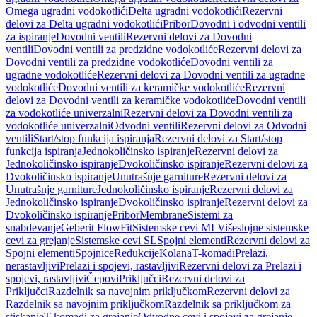
Omega ugradni vodokotlići
Delta ugradni vodokotlići
Rezervni
delovi za Delta ugradni vodokotlići
Pribor
Dovodni i odvodni ventili
za ispiranje
Dovodni ventili
Rezervni delovi za Dovodni
ventili
Dovodni ventili za predzidne vodokotliće
Rezervni delovi za
Dovodni ventili za predzidne vodokotliće
Dovodni ventili za
ugradne vodokotliće
Rezervni delovi za Dovodni ventili za ugradne
vodokotliće
Dovodni ventili za keramičke vodokotliće
Rezervni
delovi za Dovodni ventili za keramičke vodokotliće
Dovodni ventili
za vodokotliće univerzalni
Rezervni delovi za Dovodni ventili za
vodokotliće univerzalni
Odvodni ventili
Rezervni delovi za Odvodni
ventili
Start/stop funkcija ispiranja
Rezervni delovi za Start/stop
funkcija ispiranja
Jednokoličinsko ispiranje
Rezervni delovi za
Jednokoličinsko ispiranje
Dvokoličinsko ispiranje
Rezervni delovi za
Dvokoličinsko ispiranje
Unutrašnje garniture
Rezervni delovi za
Unutrašnje garniture
Jednokoličinsko ispiranje
Rezervni delovi za
Jednokoličinsko ispiranje
Dvokoličinsko ispiranje
Rezervni delovi za
Dvokoličinsko ispiranje
Pribor
Membrane
Sistemi za
snabdevanje
Geberit FlowFit
Sistemske cevi ML
Višeslojne sistemske
cevi za grejanje
Sistemske cevi SL
Spojni elementi
Rezervni delovi za
Spojni elementi
Spojnice
Redukcije
Kolana
T-komadi
Prelazi,
nerastavljivi
Prelazi i spojevi, rastavljivi
Rezervni delovi za Prelazi i
spojevi, rastavljivi
Čepovi
Priključci
Rezervni delovi za
Priključci
Razdelnik sa navojnim priključkom
Rezervni delovi za
Razdelnik sa navojnim priključkom
Razdelnik sa priključkom za
stiskanje
T-komadi za grejanje
Odvodne cevi i spojevi za grejanje,