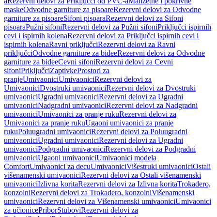
a
Rezervni delovi za Priključci od PVC-a
Manžetne i pokrivne
maske
Odvodne garniture za pisoare
Rezervni delovi za Odvodne
garniture za pisoare
Sifoni pisoara
Rezervni delovi za Sifoni
pisoara
Pužni sifoni
Rezervni delovi za Pužni sifoni
Priključci ispirnih
cevi i ispirnih kolena
Rezervni delovi za Priključci ispirnih cevi i
ispirnih kolena
Ravni priključci
Rezervni delovi za Ravni
priključci
Odvodne garniture za bidee
Rezervni delovi za Odvodne
garniture za bidee
Cevni sifoni
Rezervni delovi za Cevni
sifoni
Priključci
Zaptivke
Prostori za
pranje
Umivaonici
Umivaonici
Rezervni delovi za
Umivaonici
Dvostruki umivaonici
Rezervni delovi za Dvostruki
umivaonici
Ugradni umivaonici
Rezervni delovi za Ugradni
umivaonici
Nadgradni umivaonici
Rezervni delovi za Nadgradni
umivaonici
Umivaonici za pranje ruku
Rezervni delovi za
Umivaonici za pranje ruku
Ugaoni umivaonici za pranje
ruku
Poluugradni umivaonici
Rezervni delovi za Poluugradni
umivaonici
Ugradni umivaonici
Rezervni delovi za Ugradni
umivaonici
Podgradni umivaonici
Rezervni delovi za Podgradni
umivaonici
Ugaoni umivaonici
Umivaonici modela
Comfort
Umivaonici za decu
Umivaonici
Višestruki umivaonici
Ostali
višenamenski umivaonici
Rezervni delovi za Ostali višenamenski
umivaonici
Izlivna korita
Rezervni delovi za Izlivna korita
Trokadero,
konzolni
Rezervni delovi za Trokadero, konzolni
Višenamenski
umivaonici
Rezervni delovi za Višenamenski umivaonici
Umivaonici
za učionice
Pribor
Stubovi
Rezervni delovi za