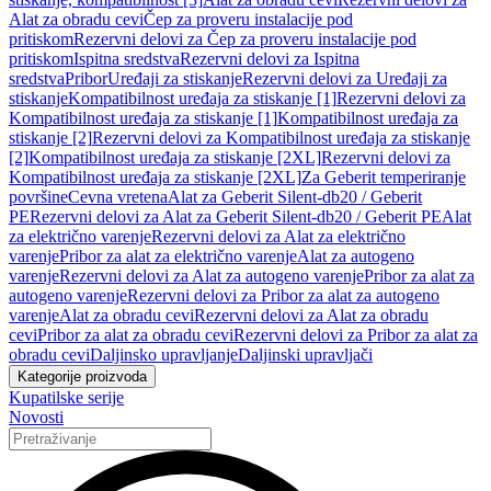
Alat za obradu cevi
Čep za proveru instalacije pod
pritiskom
Rezervni delovi za Čep za proveru instalacije pod
pritiskom
Ispitna sredstva
Rezervni delovi za Ispitna
sredstva
Pribor
Uređaji za stiskanje
Rezervni delovi za Uređaji za
stiskanje
Kompatibilnost uređaja za stiskanje [1]
Rezervni delovi za
Kompatibilnost uređaja za stiskanje [1]
Kompatibilnost uređaja za
stiskanje [2]
Rezervni delovi za Kompatibilnost uređaja za stiskanje
[2]
Kompatibilnost uređaja za stiskanje [2XL]
Rezervni delovi za
Kompatibilnost uređaja za stiskanje [2XL]
Za Geberit temperiranje
površine
Cevna vretena
Alat za Geberit Silent-db20 / Geberit
PE
Rezervni delovi za Alat za Geberit Silent-db20 / Geberit PE
Alat
za električno varenje
Rezervni delovi za Alat za električno
varenje
Pribor za alat za električno varenje
Alat za autogeno
varenje
Rezervni delovi za Alat za autogeno varenje
Pribor za alat za
autogeno varenje
Rezervni delovi za Pribor za alat za autogeno
varenje
Alat za obradu cevi
Rezervni delovi za Alat za obradu
cevi
Pribor za alat za obradu cevi
Rezervni delovi za Pribor za alat za
obradu cevi
Daljinsko upravljanje
Daljinski upravljači
Kategorije proizvoda
Kupatilske serije
Novosti