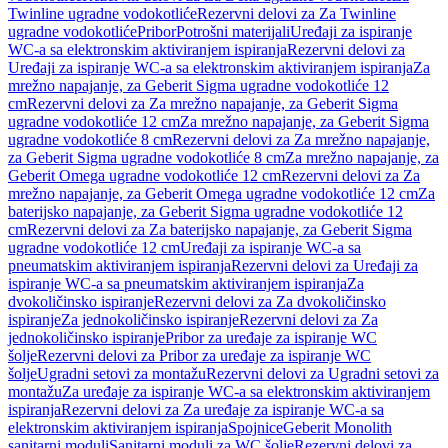
Twinline ugradne vodokotliće
Rezervni delovi za Za Twinline
ugradne vodokotliće
Pribor
Potrošni materijali
Uređaji za ispiranje
WC-a sa elektronskim aktiviranjem ispiranja
Rezervni delovi za
Uređaji za ispiranje WC-a sa elektronskim aktiviranjem ispiranja
Za
mrežno napajanje, za Geberit Sigma ugradne vodokotliće 12
cm
Rezervni delovi za Za mrežno napajanje, za Geberit Sigma
ugradne vodokotliće 12 cm
Za mrežno napajanje, za Geberit Sigma
ugradne vodokotliće 8 cm
Rezervni delovi za Za mrežno napajanje,
za Geberit Sigma ugradne vodokotliće 8 cm
Za mrežno napajanje, za
Geberit Omega ugradne vodokotliće 12 cm
Rezervni delovi za Za
mrežno napajanje, za Geberit Omega ugradne vodokotliće 12 cm
Za
baterijsko napajanje, za Geberit Sigma ugradne vodokotliće 12
cm
Rezervni delovi za Za baterijsko napajanje, za Geberit Sigma
ugradne vodokotliće 12 cm
Uređaji za ispiranje WC-a sa
pneumatskim aktiviranjem ispiranja
Rezervni delovi za Uređaji za
ispiranje WC-a sa pneumatskim aktiviranjem ispiranja
Za
dvokoličinsko ispiranje
Rezervni delovi za Za dvokoličinsko
ispiranje
Za jednokoličinsko ispiranje
Rezervni delovi za Za
jednokoličinsko ispiranje
Pribor za uređaje za ispiranje WC
šolje
Rezervni delovi za Pribor za uređaje za ispiranje WC
šolje
Ugradni setovi za montažu
Rezervni delovi za Ugradni setovi za
montažu
Za uređaje za ispiranje WC-a sa elektronskim aktiviranjem
ispiranja
Rezervni delovi za Za uređaje za ispiranje WC-a sa
elektronskim aktiviranjem ispiranja
Spojnice
Geberit Monolith
sanitarni moduli
Sanitarni moduli za WC šolje
Rezervni delovi za