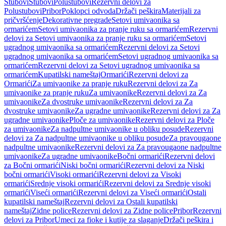
Stubovi
Stubovi
Polustubovi
Rezervni delovi za
Polustubovi
Pribor
Poklopci odvoda
Držači peškira
Materijali za
pričvršćenje
Dekorativne pregrade
Setovi umivaonika sa
ormarićem
Setovi umivaonika za pranje ruku sa ormarićem
Rezervni
delovi za Setovi umivaonika za pranje ruku sa ormarićem
Setovi
ugradnog umivaonika sa ormarićem
Rezervni delovi za Setovi
ugradnog umivaonika sa ormarićem
Setovi ugradnog umivaonika sa
ormarićem
Rezervni delovi za Setovi ugradnog umivaonika sa
ormarićem
Kupatilski nameštaj
Ormarići
Rezervni delovi za
Ormarići
Za umivaonike za pranje ruku
Rezervni delovi za Za
umivaonike za pranje ruku
Za umivaonike
Rezervni delovi za Za
umivaonike
Za dvostruke umivaonike
Rezervni delovi za Za
dvostruke umivaonike
Za ugradne umivaonike
Rezervni delovi za Za
ugradne umivaonike
Ploče za umivaonike
Rezervni delovi za Ploče
za umivaonike
Za nadpultne umivaonike u obliku posude
Rezervni
delovi za Za nadpultne umivaonike u obliku posude
Za pravougaone
nadpultne umivaonike
Rezervni delovi za Za pravougaone nadpultne
umivaonike
Za ugradne umivaonike
Bočni ormarići
Rezervni delovi
za Bočni ormarići
Niski bočni ormarići
Rezervni delovi za Niski
bočni ormarići
Visoki ormarići
Rezervni delovi za Visoki
ormarići
Srednje visoki ormarići
Rezervni delovi za Srednje visoki
ormarići
Viseći ormarići
Rezervni delovi za Viseći ormarići
Ostali
kupatilski nameštaj
Rezervni delovi za Ostali kupatilski
nameštaj
Zidne police
Rezervni delovi za Zidne police
Pribor
Rezervni
delovi za Pribor
Umeci za fioke i kutije za slaganje
Držači peškira i