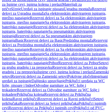
za Ispirne cevi, ispirna kolena i prelazi
Materijali za
pričvršćenje
Uređaji za ispiranje pisoara
Ugradna montaža
Rezervni
delovi za Ugradna montaža
Sa elektronskim aktiviranjem ispiranja,
mrežno napajanje
Rezervni delovi za Sa elektronskim aktiviranjem
ispiranja, mrežno napajanje
Sa elektronskim aktiviranjem ispiranja,
baterijsko napajanje
Rezervni delovi za Sa elektronskim aktiviranjem
ispiranja, baterijsko napajanje
Sa pneumatskim aktiviranjem
ispiranja
Rezervni delovi za Sa pneumatskim aktiviranjem
ispiranja
Basic
Rezervni delovi za Basic
Predzidna montaža
Rezervni
delovi za Predzidna montaža
Sa elektronskim aktiviranjem ispiranja,
mrežno napajanje
Rezervni delovi za Sa elektronskim aktiviranjem
ispiranja, mrežno napajanje
Sa elektronskim aktiviranjem ispiranja,
baterijsko napajanje
Rezervni delovi za Sa elektronskim aktiviranjem
ispiranja, baterijsko napajanje
Pribor
Rezervni delovi za Pribor
Setovi
za grubu gradnju i za prepravku
Rezervni delovi za Setovi za grubu
gradnju i za prepravku
Ispirne cevi, ispirna kolena i prelazi
Zamenski
setovi
Rezervni delovi za Zamenski setovi
Pokrivne ploče
Integrisani
uređaji za ispiranje
Daljinsko upravljanje
Priključci uređaja za WC
šolje, pisoare i bidee
Odvodne garniture za WC šolje i
trokadere
Rezervni delovi za Odvodne garniture za WC šolje i
trokadere
Priključna kolena
Rezervni delovi za Priključna
kolena
Ravni priključci
Rezervni delovi za Ravni priključci
Setovi
priključaka
Rezervni delovi za Setovi priključaka
Priključci ispirnih
cevi
Rezervni delovi za Priključci ispirnih cevi
Priključci od PVC-