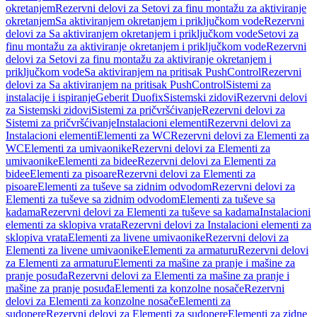
okretanjem
Rezervni delovi za Setovi za finu montažu za aktiviranje
okretanjem
Sa aktiviranjem okretanjem i priključkom vode
Rezervni
delovi za Sa aktiviranjem okretanjem i priključkom vode
Setovi za
finu montažu za aktiviranje okretanjem i priključkom vode
Rezervni
delovi za Setovi za finu montažu za aktiviranje okretanjem i
priključkom vode
Sa aktiviranjem na pritisak PushControl
Rezervni
delovi za Sa aktiviranjem na pritisak PushControl
Sistemi za
instalacije i ispiranje
Geberit Duofix
Sistemski zidovi
Rezervni delovi
za Sistemski zidovi
Sistemi za pričvršćivanje
Rezervni delovi za
Sistemi za pričvršćivanje
Instalacioni elementi
Rezervni delovi za
Instalacioni elementi
Elementi za WC
Rezervni delovi za Elementi za
WC
Elementi za umivaonike
Rezervni delovi za Elementi za
umivaonike
Elementi za bidee
Rezervni delovi za Elementi za
bidee
Elementi za pisoare
Rezervni delovi za Elementi za
pisoare
Elementi za tuševe sa zidnim odvodom
Rezervni delovi za
Elementi za tuševe sa zidnim odvodom
Elementi za tuševe sa
kadama
Rezervni delovi za Elementi za tuševe sa kadama
Instalacioni
elementi za sklopiva vrata
Rezervni delovi za Instalacioni elementi za
sklopiva vrata
Elementi za livene umivaonike
Rezervni delovi za
Elementi za livene umivaonike
Elementi za armaturu
Rezervni delovi
za Elementi za armaturu
Elementi za mašine za pranje i mašine za
pranje posuđa
Rezervni delovi za Elementi za mašine za pranje i
mašine za pranje posuđa
Elementi za konzolne nosače
Rezervni
delovi za Elementi za konzolne nosače
Elementi za
sudopere
Rezervni delovi za Elementi za sudopere
Elementi za zidne