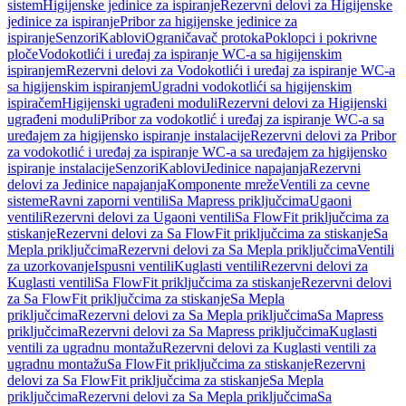
sistem
Higijenske jedinice za ispiranje
Rezervni delovi za Higijenske
jedinice za ispiranje
Pribor za higijenske jedinice za
ispiranje
Senzori
Kablovi
Ograničavač protoka
Poklopci i pokrivne
ploče
Vodokotlići i uređaj za ispiranje WC-a sa higijenskim
ispiranjem
Rezervni delovi za Vodokotlići i uređaj za ispiranje WC-a
sa higijenskim ispiranjem
Ugradni vodokotlići sa higijenskim
ispiračem
Higijenski ugrađeni moduli
Rezervni delovi za Higijenski
ugrađeni moduli
Pribor za vodokotlić i uređaj za ispiranje WC-a sa
uređajem za higijensko ispiranje instalacije
Rezervni delovi za Pribor
za vodokotlić i uređaj za ispiranje WC-a sa uređajem za higijensko
ispiranje instalacije
Senzori
Kablovi
Jedinice napajanja
Rezervni
delovi za Jedinice napajanja
Komponente mreže
Ventili za cevne
sisteme
Ravni zaporni ventili
Sa Mapress priključcima
Ugaoni
ventili
Rezervni delovi za Ugaoni ventili
Sa FlowFit priključcima za
stiskanje
Rezervni delovi za Sa FlowFit priključcima za stiskanje
Sa
Mepla priključcima
Rezervni delovi za Sa Mepla priključcima
Ventili
za uzorkovanje
Ispusni ventili
Kuglasti ventili
Rezervni delovi za
Kuglasti ventili
Sa FlowFit priključcima za stiskanje
Rezervni delovi
za Sa FlowFit priključcima za stiskanje
Sa Mepla
priključcima
Rezervni delovi za Sa Mepla priključcima
Sa Mapress
priključcima
Rezervni delovi za Sa Mapress priključcima
Kuglasti
ventili za ugradnu montažu
Rezervni delovi za Kuglasti ventili za
ugradnu montažu
Sa FlowFit priključcima za stiskanje
Rezervni
delovi za Sa FlowFit priključcima za stiskanje
Sa Mepla
priključcima
Rezervni delovi za Sa Mepla priključcima
Sa