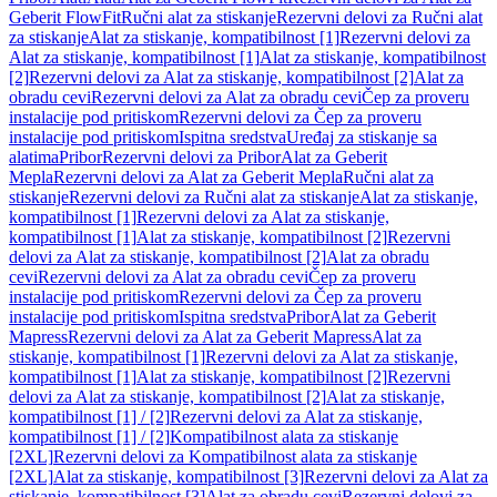
Geberit FlowFit
Ručni alat za stiskanje
Rezervni delovi za Ručni alat
za stiskanje
Alat za stiskanje, kompatibilnost [1]
Rezervni delovi za
Alat za stiskanje, kompatibilnost [1]
Alat za stiskanje, kompatibilnost
[2]
Rezervni delovi za Alat za stiskanje, kompatibilnost [2]
Alat za
obradu cevi
Rezervni delovi za Alat za obradu cevi
Čep za proveru
instalacije pod pritiskom
Rezervni delovi za Čep za proveru
instalacije pod pritiskom
Ispitna sredstva
Uređaj za stiskanje sa
alatima
Pribor
Rezervni delovi za Pribor
Alat za Geberit
Mepla
Rezervni delovi za Alat za Geberit Mepla
Ručni alat za
stiskanje
Rezervni delovi za Ručni alat za stiskanje
Alat za stiskanje,
kompatibilnost [1]
Rezervni delovi za Alat za stiskanje,
kompatibilnost [1]
Alat za stiskanje, kompatibilnost [2]
Rezervni
delovi za Alat za stiskanje, kompatibilnost [2]
Alat za obradu
cevi
Rezervni delovi za Alat za obradu cevi
Čep za proveru
instalacije pod pritiskom
Rezervni delovi za Čep za proveru
instalacije pod pritiskom
Ispitna sredstva
Pribor
Alat za Geberit
Mapress
Rezervni delovi za Alat za Geberit Mapress
Alat za
stiskanje, kompatibilnost [1]
Rezervni delovi za Alat za stiskanje,
kompatibilnost [1]
Alat za stiskanje, kompatibilnost [2]
Rezervni
delovi za Alat za stiskanje, kompatibilnost [2]
Alat za stiskanje,
kompatibilnost [1] / [2]
Rezervni delovi za Alat za stiskanje,
kompatibilnost [1] / [2]
Kompatibilnost alata za stiskanje
[2XL]
Rezervni delovi za Kompatibilnost alata za stiskanje
[2XL]
Alat za stiskanje, kompatibilnost [3]
Rezervni delovi za Alat za
stiskanje, kompatibilnost [3]
Alat za obradu cevi
Rezervni delovi za