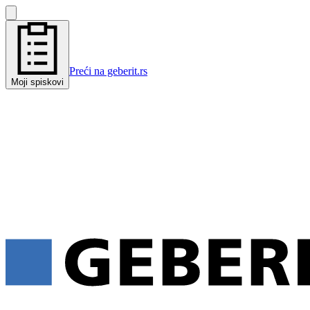
Preći na geberit.rs
Moji spiskovi