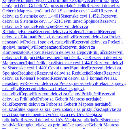
zaptivke
Kompleti vijaka za prirubničke spojeve
Geberit Mapress
nerđajući čelik
Geberit Mapress nerđajući čelik
Rezervni delovi za
Geberit Mapress nerđajući čelik
Sistemske cevi 1.4401
Rezervni
delovi za Sistemske cevi 1.4401
Sistemske cevi 1.4521
Rezervni
delovi za Sistemske cevi 1.4521
Cevni umeci
Spojnice
Rezervni
delovi za Spojnice
Redukcije
Rezervni delovi za
Redukcije
Kolena
Rezervni delovi za Kolena
T-komadi
Rezervni
delovi za T-komadi
Prelazi, nerastavljivi
Rezervni delovi za Prelazi,
nerastavljivi
Prelazi i spojevi, rastavljivi
Rezervni delovi za Prelazi i
spojevi, rastavljivi
Kompenzatori
Rezervni delovi za
Kompenzatori
Čepovi
Rezervni delovi za Čepovi
Priključci
Rezervni
delovi za Priključci
Mapress nerđajući čelik, gas
Rezervni delovi za
Mapress nerđajući čelik, gas
Sistemske cevi 1.4401
Rezervni delovi
za Sistemske cevi 1.4401
Cevni umeci
Spojnice
Rezervni delovi za
Spojnice
Redukcije
Rezervni delovi za Redukcije
Kolena
Rezervni
delovi za Kolena
T-komadi
Rezervni delovi za T-komadi
Prelazi,
nerastavljivi
Rezervni delovi za Prelazi, nerastavljivi
Prelazi i spojevi,
rastavljivi
Rezervni delovi za Prelazi i spojevi,
rastavljivi
Čepovi
Rezervni delovi za Čepovi
Priključci
Rezervni
delovi za Priključci
Pribor za Geberit Mapress nerđajući
čelik
Rezervni delovi za Pribor za Geberit Mapress nerđajući
čelik
Zaštitne kapice za kraj cevi
Izolacija za priključke
Zaptivke za
cevi i spojne elemente
Učvršćenja za cevi
Učvršćenja za
priključke
Rezervni delovi za Učvršćenja za priključke
Sistemske
zaptivke
Kompleti vijaka za prirubničke spojeve
Geberit Mapress