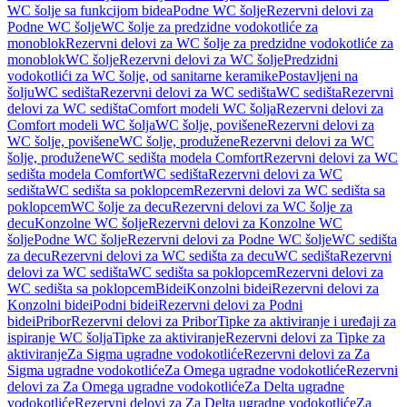
WC šolje sa funkcijom bidea
Podne WC šolje
Rezervni delovi za
Podne WC šolje
WC šolje za predzidne vodokotliće za
monoblok
Rezervni delovi za WC šolje za predzidne vodokotliće za
monoblok
WC šolje
Rezervni delovi za WC šolje
Predzidni
vodokotlići za WC šolje, od sanitarne keramike
Postavljeni na
šolju
WC sedišta
Rezervni delovi za WC sedišta
WC sedišta
Rezervni
delovi za WC sedišta
Comfort modeli WC šolja
Rezervni delovi za
Comfort modeli WC šolja
WC šolje, povišene
Rezervni delovi za
WC šolje, povišene
WC šolje, produžene
Rezervni delovi za WC
šolje, produžene
WC sedišta modela Comfort
Rezervni delovi za WC
sedišta modela Comfort
WC sedišta
Rezervni delovi za WC
sedišta
WC sedišta sa poklopcem
Rezervni delovi za WC sedišta sa
poklopcem
WC šolje za decu
Rezervni delovi za WC šolje za
decu
Konzolne WC šolje
Rezervni delovi za Konzolne WC
šolje
Podne WC šolje
Rezervni delovi za Podne WC šolje
WC sedišta
za decu
Rezervni delovi za WC sedišta za decu
WC sedišta
Rezervni
delovi za WC sedišta
WC sedišta sa poklopcem
Rezervni delovi za
WC sedišta sa poklopcem
Bidei
Konzolni bidei
Rezervni delovi za
Konzolni bidei
Podni bidei
Rezervni delovi za Podni
bidei
Pribor
Rezervni delovi za Pribor
Tipke za aktiviranje i uređaji za
ispiranje WC šolja
Tipke za aktiviranje
Rezervni delovi za Tipke za
aktiviranje
Za Sigma ugradne vodokotliće
Rezervni delovi za Za
Sigma ugradne vodokotliće
Za Omega ugradne vodokotliće
Rezervni
delovi za Za Omega ugradne vodokotliće
Za Delta ugradne
vodokotliće
Rezervni delovi za Za Delta ugradne vodokotliće
Za