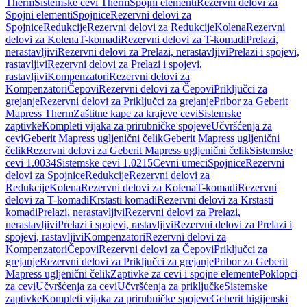
Therm
Sistemske cevi Therm
Spojni elementi
Rezervni delovi za
Spojni elementi
Spojnice
Rezervni delovi za
Spojnice
Redukcije
Rezervni delovi za Redukcije
Kolena
Rezervni
delovi za Kolena
T-komadi
Rezervni delovi za T-komadi
Prelazi,
nerastavljivi
Rezervni delovi za Prelazi, nerastavljivi
Prelazi i spojevi,
rastavljivi
Rezervni delovi za Prelazi i spojevi,
rastavljivi
Kompenzatori
Rezervni delovi za
Kompenzatori
Čepovi
Rezervni delovi za Čepovi
Priključci za
grejanje
Rezervni delovi za Priključci za grejanje
Pribor za Geberit
Mapress Therm
Zaštitne kape za krajeve cevi
Sistemske
zaptivke
Kompleti vijaka za prirubničke spojeve
Učvršćenja za
cevi
Geberit Mapress ugljenični čelik
Geberit Mapress ugljenični
čelik
Rezervni delovi za Geberit Mapress ugljenični čelik
Sistemske
cevi 1.0034
Sistemske cevi 1.0215
Cevni umeci
Spojnice
Rezervni
delovi za Spojnice
Redukcije
Rezervni delovi za
Redukcije
Kolena
Rezervni delovi za Kolena
T-komadi
Rezervni
delovi za T-komadi
Krstasti komadi
Rezervni delovi za Krstasti
komadi
Prelazi, nerastavljivi
Rezervni delovi za Prelazi,
nerastavljivi
Prelazi i spojevi, rastavljivi
Rezervni delovi za Prelazi i
spojevi, rastavljivi
Kompenzatori
Rezervni delovi za
Kompenzatori
Čepovi
Rezervni delovi za Čepovi
Priključci za
grejanje
Rezervni delovi za Priključci za grejanje
Pribor za Geberit
Mapress ugljenični čelik
Zaptivke za cevi i spojne elemente
Poklopci
za cevi
Učvršćenja za cevi
Učvršćenja za priključke
Sistemske
zaptivke
Kompleti vijaka za prirubničke spojeve
Geberit higijenski