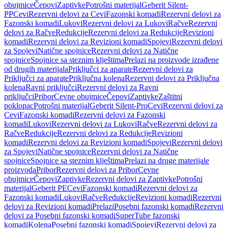
obujmice
Čepovi
Zaptivke
Potrošni materijal
Geberit Silent-
PP
Cevi
Rezervni delovi za Cevi
Fazonski komadi
Rezervni delovi za
Fazonski komadi
Lukovi
Rezervni delovi za Lukovi
Račve
Rezervni
delovi za Račve
Redukcije
Rezervni delovi za Redukcije
Revizioni
komadi
Rezervni delovi za Revizioni komadi
Spojevi
Rezervni delovi
za Spojevi
Natične spojnice
Rezervni delovi za Natične
spojnice
Spojnice sa steznim klještima
Prelazi na proizvode izrađene
od drugih materijala
Priključci za aparate
Rezervni delovi za
Priključci za aparate
Priključna kolena
Rezervni delovi za Priključna
kolena
Ravni priključci
Rezervni delovi za Ravni
priključci
Pribor
Cevne obujmice
Čepovi
Zaptivke
Zaštitni
poklopac
Potrošni materijal
Geberit Silent-Pro
Cevi
Rezervni delovi za
Cevi
Fazonski komadi
Rezervni delovi za Fazonski
komadi
Lukovi
Rezervni delovi za Lukovi
Račve
Rezervni delovi za
Račve
Redukcije
Rezervni delovi za Redukcije
Revizioni
komadi
Rezervni delovi za Revizioni komadi
Spojevi
Rezervni delovi
za Spojevi
Natične spojnice
Rezervni delovi za Natične
spojnice
Spojnice sa steznim klještima
Prelazi na druge materijale
proizvoda
Pribor
Rezervni delovi za Pribor
Cevne
obujmice
Čepovi
Zaptivke
Rezervni delovi za Zaptivke
Potrošni
materijal
Geberit PE
Cevi
Fazonski komadi
Rezervni delovi za
Fazonski komadi
Lukovi
Račve
Redukcije
Revizioni komadi
Rezervni
delovi za Revizioni komadi
Prelazi
Posebni fazonski komadi
Rezervni
delovi za Posebni fazonski komadi
SuperTube fazonski
komadi
Kolena
Posebni fazonski komadi
Spojevi
Rezervni delovi za