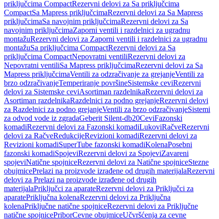
priključcima Compact
Rezervni delovi za Sa priključcima
Compact
Sa Mapress priključcima
Rezervni delovi za Sa Mapress
priključcima
Sa navojnim priključcima
Rezervni delovi za Sa
navojnim priključcima
Zaporni ventili i razdelnici za ugradnu
montažu
Rezervni delovi za Zaporni ventili i razdelnici za ugradnu
montažu
Sa priključcima Compact
Rezervni delovi za Sa
priključcima Compact
Nepovratni ventili
Rezervni delovi za
Nepovratni ventili
Sa Mapress priključcima
Rezervni delovi za Sa
Mapress priključcima
Ventili za odzračivanje za grejanje
Ventili za
brzo odzračivanje
Temperiranje površine
Sistemske cevi
Rezervni
delovi za Sistemske cevi
Asortiman razdelnika
Rezervni delovi za
Asortiman razdelnika
Razdelnici za podno grejanje
Rezervni delovi
za Razdelnici za podno grejanje
Ventili za brzo odzračivanje
Sistemi
za odvod vode iz zgrada
Geberit Silent-db20
Cevi
Fazonski
komadi
Rezervni delovi za Fazonski komadi
Lukovi
Račve
Rezervni
delovi za Račve
Redukcije
Revizioni komadi
Rezervni delovi za
Revizioni komadi
SuperTube fazonski komadi
Kolena
Posebni
fazonski komadi
Spojevi
Rezervni delovi za Spojevi
Zavareni
spojevi
Natične spojnice
Rezervni delovi za Natične spojnice
Stezne
obujmice
Prelazi na proizvode izrađene od drugih materijala
Rezervni
delovi za Prelazi na proizvode izrađene od drugih
materijala
Priključci za aparate
Rezervni delovi za Priključci za
aparate
Priključna kolena
Rezervni delovi za Priključna
kolena
Priključne natične spojnice
Rezervni delovi za Priključne
natične spojnice
Pribor
Cevne obujmice
Učvršćenja za cevne