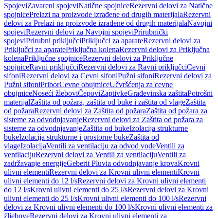
Spojevi
Zavareni spojevi
Natične spojnice
Rezervni delovi za Natične
spojnice
Prelazi na proizvode izrađene od drugih materijala
Rezervni
delovi za Prelazi na proizvode izrađene od drugih materijala
Navojni
spojevi
Rezervni delovi za Navojni spojevi
Prirubnički
spojevi
Prirubni priključci
Priključci za aparate
Rezervni delovi za
Priključci za aparate
Priključna kolena
Rezervni delovi za Priključna
kolena
Priključne spojnice
Rezervni delovi za Priključne
spojnice
Ravni priključci
Rezervni delovi za Ravni priključci
Cevni
sifoni
Rezervni delovi za Cevni sifoni
Pužni sifoni
Rezervni delovi za
Pužni sifoni
Pribor
Cevne obujmice
Učvršćenja za cevne
obujmice
Noseći žlebovi
Čepovi
Zaptivke
Građevinska zaštita
Potrošni
materijal
Zaštita od požara, zaštita od buke i zaštita od vlage
Zaštita
od požara
Rezervni delovi za Zaštita od požara
Zaštita od požara za
sisteme za odvodnjavanje
Rezervni delovi za Zaštita od požara za
sisteme za odvodnjavanje
Zaštita od buke
Izolacija strukturne
buke
Izolacija strukturne i prostorne buke
Zaštita od
vlage
Izolacija
Ventili za ventilaciju za odvod vode
Ventili za
ventilaciju
Rezervni delovi za Ventili za ventilaciju
Ventili za
zadržavanje energije
Geberit Pluvia odvodnjavanje krova
Krovni
ulivni elementi
Rezervni delovi za Krovni ulivni elementi
Krovni
ulivni elementi do 12 l/s
Rezervni delovi za Krovni ulivni elementi
do 12 l/s
Krovni ulivni elementi do 25 l/s
Rezervni delovi za Krovni
ulivni elementi do 25 l/s
Krovni ulivni elementi do 100 l/s
Rezervni
delovi za Krovni ulivni elementi do 100 l/s
Krovni ulivni elementi za
žljebove
Rezervni delovi za Krovni ulivni elementi za