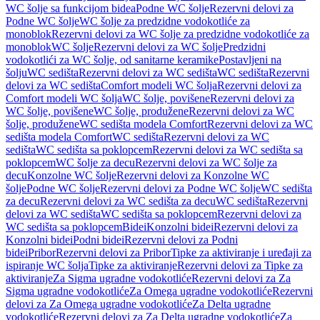
WC šolje sa funkcijom bidea
Podne WC šolje
Rezervni delovi za
Podne WC šolje
WC šolje za predzidne vodokotliće za
monoblok
Rezervni delovi za WC šolje za predzidne vodokotliće za
monoblok
WC šolje
Rezervni delovi za WC šolje
Predzidni
vodokotlići za WC šolje, od sanitarne keramike
Postavljeni na
šolju
WC sedišta
Rezervni delovi za WC sedišta
WC sedišta
Rezervni
delovi za WC sedišta
Comfort modeli WC šolja
Rezervni delovi za
Comfort modeli WC šolja
WC šolje, povišene
Rezervni delovi za
WC šolje, povišene
WC šolje, produžene
Rezervni delovi za WC
šolje, produžene
WC sedišta modela Comfort
Rezervni delovi za WC
sedišta modela Comfort
WC sedišta
Rezervni delovi za WC
sedišta
WC sedišta sa poklopcem
Rezervni delovi za WC sedišta sa
poklopcem
WC šolje za decu
Rezervni delovi za WC šolje za
decu
Konzolne WC šolje
Rezervni delovi za Konzolne WC
šolje
Podne WC šolje
Rezervni delovi za Podne WC šolje
WC sedišta
za decu
Rezervni delovi za WC sedišta za decu
WC sedišta
Rezervni
delovi za WC sedišta
WC sedišta sa poklopcem
Rezervni delovi za
WC sedišta sa poklopcem
Bidei
Konzolni bidei
Rezervni delovi za
Konzolni bidei
Podni bidei
Rezervni delovi za Podni
bidei
Pribor
Rezervni delovi za Pribor
Tipke za aktiviranje i uređaji za
ispiranje WC šolja
Tipke za aktiviranje
Rezervni delovi za Tipke za
aktiviranje
Za Sigma ugradne vodokotliće
Rezervni delovi za Za
Sigma ugradne vodokotliće
Za Omega ugradne vodokotliće
Rezervni
delovi za Za Omega ugradne vodokotliće
Za Delta ugradne
vodokotliće
Rezervni delovi za Za Delta ugradne vodokotliće
Za