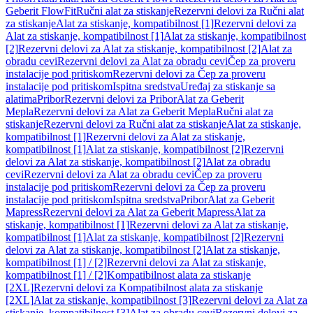
Geberit FlowFit
Ručni alat za stiskanje
Rezervni delovi za Ručni alat
za stiskanje
Alat za stiskanje, kompatibilnost [1]
Rezervni delovi za
Alat za stiskanje, kompatibilnost [1]
Alat za stiskanje, kompatibilnost
[2]
Rezervni delovi za Alat za stiskanje, kompatibilnost [2]
Alat za
obradu cevi
Rezervni delovi za Alat za obradu cevi
Čep za proveru
instalacije pod pritiskom
Rezervni delovi za Čep za proveru
instalacije pod pritiskom
Ispitna sredstva
Uređaj za stiskanje sa
alatima
Pribor
Rezervni delovi za Pribor
Alat za Geberit
Mepla
Rezervni delovi za Alat za Geberit Mepla
Ručni alat za
stiskanje
Rezervni delovi za Ručni alat za stiskanje
Alat za stiskanje,
kompatibilnost [1]
Rezervni delovi za Alat za stiskanje,
kompatibilnost [1]
Alat za stiskanje, kompatibilnost [2]
Rezervni
delovi za Alat za stiskanje, kompatibilnost [2]
Alat za obradu
cevi
Rezervni delovi za Alat za obradu cevi
Čep za proveru
instalacije pod pritiskom
Rezervni delovi za Čep za proveru
instalacije pod pritiskom
Ispitna sredstva
Pribor
Alat za Geberit
Mapress
Rezervni delovi za Alat za Geberit Mapress
Alat za
stiskanje, kompatibilnost [1]
Rezervni delovi za Alat za stiskanje,
kompatibilnost [1]
Alat za stiskanje, kompatibilnost [2]
Rezervni
delovi za Alat za stiskanje, kompatibilnost [2]
Alat za stiskanje,
kompatibilnost [1] / [2]
Rezervni delovi za Alat za stiskanje,
kompatibilnost [1] / [2]
Kompatibilnost alata za stiskanje
[2XL]
Rezervni delovi za Kompatibilnost alata za stiskanje
[2XL]
Alat za stiskanje, kompatibilnost [3]
Rezervni delovi za Alat za
stiskanje, kompatibilnost [3]
Alat za obradu cevi
Rezervni delovi za