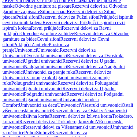
a
Rezervni delovi za Priključci od PVC-a
Manžetne i pokrivne
maske
Odvodne garniture za pisoare
Rezervni delovi za Odvodne
garniture za pisoare
Sifoni pisoara
Rezervni delovi za Sifoni
pisoara
Pužni sifoni
Rezervni delovi za Pužni sifoni
Priključci ispirnih
cevi i ispirnih kolena
Rezervni delovi za Priključci ispirnih cevi i
ispirnih kolena
Ravni priključci
Rezervni delovi za Ravni
priključci
Odvodne garniture za bidee
Rezervni delovi za Odvodne
garniture za bidee
Cevni sifoni
Rezervni delovi za Cevni
sifoni
Priključci
Zaptivke
Prostori za
pranje
Umivaonici
Umivaonici
Rezervni delovi za
Umivaonici
Dvostruki umivaonici
Rezervni delovi za Dvostruki
umivaonici
Ugradni umivaonici
Rezervni delovi za Ugradni
umivaonici
Nadgradni umivaonici
Rezervni delovi za Nadgradni
umivaonici
Umivaonici za pranje ruku
Rezervni delovi za
Umivaonici za pranje ruku
Ugaoni umivaonici za pranje
ruku
Poluugradni umivaonici
Rezervni delovi za Poluugradni
umivaonici
Ugradni umivaonici
Rezervni delovi za Ugradni
umivaonici
Podgradni umivaonici
Rezervni delovi za Podgradni
umivaonici
Ugaoni umivaonici
Umivaonici modela
Comfort
Umivaonici za decu
Umivaonici
Višestruki umivaonici
Ostali
višenamenski umivaonici
Rezervni delovi za Ostali višenamenski
umivaonici
Izlivna korita
Rezervni delovi za Izlivna korita
Trokadero,
konzolni
Rezervni delovi za Trokadero, konzolni
Višenamenski
umivaonici
Rezervni delovi za Višenamenski umivaonici
Umivaonici
za učionice
Pribor
Stubovi
Rezervni delovi za