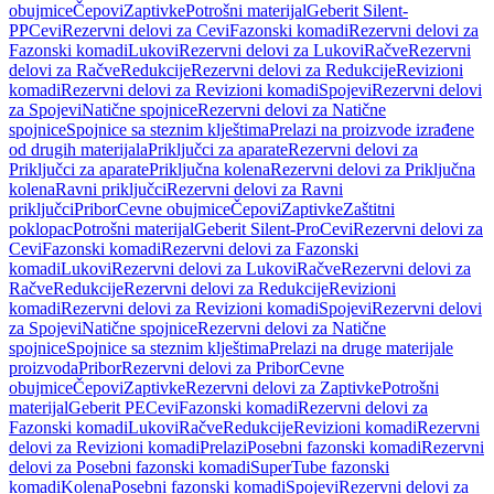
obujmice
Čepovi
Zaptivke
Potrošni materijal
Geberit Silent-
PP
Cevi
Rezervni delovi za Cevi
Fazonski komadi
Rezervni delovi za
Fazonski komadi
Lukovi
Rezervni delovi za Lukovi
Račve
Rezervni
delovi za Račve
Redukcije
Rezervni delovi za Redukcije
Revizioni
komadi
Rezervni delovi za Revizioni komadi
Spojevi
Rezervni delovi
za Spojevi
Natične spojnice
Rezervni delovi za Natične
spojnice
Spojnice sa steznim klještima
Prelazi na proizvode izrađene
od drugih materijala
Priključci za aparate
Rezervni delovi za
Priključci za aparate
Priključna kolena
Rezervni delovi za Priključna
kolena
Ravni priključci
Rezervni delovi za Ravni
priključci
Pribor
Cevne obujmice
Čepovi
Zaptivke
Zaštitni
poklopac
Potrošni materijal
Geberit Silent-Pro
Cevi
Rezervni delovi za
Cevi
Fazonski komadi
Rezervni delovi za Fazonski
komadi
Lukovi
Rezervni delovi za Lukovi
Račve
Rezervni delovi za
Račve
Redukcije
Rezervni delovi za Redukcije
Revizioni
komadi
Rezervni delovi za Revizioni komadi
Spojevi
Rezervni delovi
za Spojevi
Natične spojnice
Rezervni delovi za Natične
spojnice
Spojnice sa steznim klještima
Prelazi na druge materijale
proizvoda
Pribor
Rezervni delovi za Pribor
Cevne
obujmice
Čepovi
Zaptivke
Rezervni delovi za Zaptivke
Potrošni
materijal
Geberit PE
Cevi
Fazonski komadi
Rezervni delovi za
Fazonski komadi
Lukovi
Račve
Redukcije
Revizioni komadi
Rezervni
delovi za Revizioni komadi
Prelazi
Posebni fazonski komadi
Rezervni
delovi za Posebni fazonski komadi
SuperTube fazonski
komadi
Kolena
Posebni fazonski komadi
Spojevi
Rezervni delovi za