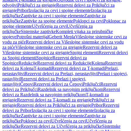
odvojivi
Priključci za grejanje
Rezervni delovi za Priključci za
grejanje
Pribor
Izolacija za cevi i spojne elemente
Izolacija za
priključke
Zaptivke za cevi i spojne elemente
Zaptivke za
priključke
Zaptivke za spojne elemente
Poklopci za cevi
Poklopac za
spojne elemente
Učvršćenja za cevi
Učvršćenja za
priključke
Sistemske zaptivke
Kompleti vijaka za prirubničke
spojeve
Potrošni materijal
Geberit Mepla
Višeslojne sistemske cevi za
vodu za piće
Rezervni delovi za Višeslojne sistemske cevi za vodu
za piće
Višeslojne sistemske cevi za grejanje
Rezervni delovi za
Višeslojne sistemske cevi za grejanje
Spojni elementi
Rezervni delovi
za Spojni elementi
Spojnice
Rezervni delovi za
Spojnice
Redukcije
Rezervni delovi za Redukcije
Kolena
Rezervni
delovi za Kolena
T-komadi
Rezervni delovi za T-komadi
Prelazi,
nerastavljivi
Rezervni delovi za Prelazi, nerastavljivi
Prelazi i spojevi,
rastavljivi
Rezervni delovi za Prelazi i spojevi,
rastavljivi
Čepovi
Rezervni delovi za Čepovi
Priključci
Rezervni
delovi za Priključci
Razdelnik sa navojnim priključkom
Rezervni
delovi za Razdelnik sa navojnim priključkom
T-komadi za
grejanje
Rezervni delovi za T-komadi za grejanje
Priključci za
grejanje
Rezervni delovi za Priključci za grejanje
Pribor
Rezervni
delovi za Pribor
Izolacija za cevi i spojne elemente
Izolacija za
priključke
Zaptivke za cevi i spojne elemente
Zaptivke za
priključke
Poklopci za cevi
Učvršćenja za cevi
Učvršćenja za
priključke
Rezervni delovi za Učvršćenja za priključke
Sistemske