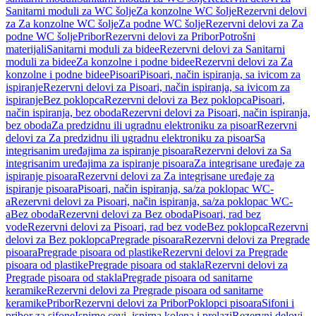
Sanitarni moduli za WC šolje
Za konzolne WC šolje
Rezervni delovi
za Za konzolne WC šolje
Za podne WC šolje
Rezervni delovi za Za
podne WC šolje
Pribor
Rezervni delovi za Pribor
Potrošni
materijali
Sanitarni moduli za bidee
Rezervni delovi za Sanitarni
moduli za bidee
Za konzolne i podne bidee
Rezervni delovi za Za
konzolne i podne bidee
Pisoari
Pisoari, način ispiranja, sa ivicom za
ispiranje
Rezervni delovi za Pisoari, način ispiranja, sa ivicom za
ispiranje
Bez poklopca
Rezervni delovi za Bez poklopca
Pisoari,
način ispiranja, bez oboda
Rezervni delovi za Pisoari, način ispiranja,
bez oboda
Za predzidnu ili ugradnu elektroniku za pisoar
Rezervni
delovi za Za predzidnu ili ugradnu elektroniku za pisoar
Sa
integrisanim uređajima za ispiranje pisoara
Rezervni delovi za Sa
integrisanim uređajima za ispiranje pisoara
Za integrisane uređaje za
ispiranje pisoara
Rezervni delovi za Za integrisane uređaje za
ispiranje pisoara
Pisoari, način ispiranja, sa/za poklopac WC-
a
Rezervni delovi za Pisoari, način ispiranja, sa/za poklopac WC-
a
Bez oboda
Rezervni delovi za Bez oboda
Pisoari, rad bez
vode
Rezervni delovi za Pisoari, rad bez vode
Bez poklopca
Rezervni
delovi za Bez poklopca
Pregrade pisoara
Rezervni delovi za Pregrade
pisoara
Pregrade pisoara od plastike
Rezervni delovi za Pregrade
pisoara od plastike
Pregrade pisoara od stakla
Rezervni delovi za
Pregrade pisoara od stakla
Pregrade pisoara od sanitarne
keramike
Rezervni delovi za Pregrade pisoara od sanitarne
keramike
Pribor
Rezervni delovi za Pribor
Poklopci pisoara
Sifoni i
pribor za sifone
Ispirne cevi, ispirna kolena i prelazi
Rezervni delovi