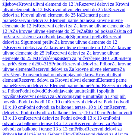
žljebove
Krovni ulivni elementi do 12 l/s
Rezervni delovi za Krovni
ulivni elementi do 12 l/s
Krovni ulivni elementi do 25 l/s
Rezervni
delovi za Krovni ulivni elementi do 25 l/s
Elementi parne
brane
Rezervni delovi za Elementi parne brane
Za krovne ulivne
elemente do 12 l/s
Rezervni delovi za Za krovne ulivne elemente do
12 l/s
Za krovne ulivne elemente do 25 l/s
Zaštita od požara
Zaštita od
požara za sisteme za odvodnjavanje
Sigurnosni prelivi
Rezervni
delovi za Sigurnosni prelivi
Za krovne ulivne elemente do 12
l/s
Rezervni delovi za Za krovne ulivne elemente do 12 l/s
Za krovne
ulivne elemente do 25 l/s
Rezervni delovi za Za krovne ulivne
elemente do 25 l/s
Učvršćenja
Sistem za pričvršćenje d40–200
Sistem
za pričvršćenje d250–315
Pribor
Rezervni delovi za Pribor
Za krovne
ulivne elemente
Rezervni delovi za Za krovne ulivne elemente
Za
učvršćenja
Konvencionalno odvodnjavanje krova
Krovni ulivni
elementi
Rezervni delovi za Krovni ulivni elementi
Elementi parne
brane
Rezervni delovi za Elementi parne brane
Pribor
Rezervni delovi
za Pribor
Podni odvod
Odvodnjavanje unutrašnjih i spoljnih
površina
Rezervni delovi za Odvodnjavanje unutrašnjih i spoljnih
površina
Podni odvodi 10 x 10 cm
Rezervni delovi za Podni odvodi
10 x 10 cm
Podni odvodi za balkone i terase, 10 x 10 cm
Rezervni
delovi za Podni odvodi za balkone i terase, 10 x 10 cm
Podni odvodi
13 x 13 cm
Rezervni delovi za Podni odvodi 13 x 13 cm
Podni
odvodi za balkone i terase 13 x 13 cm
Rezervni delovi za Podni
odvodi za balkone i terase 13 x 13 cm
Pribor
Rezervni delovi za
Pribor
Alati
Alati
Alat za Geberit FlowFit
Rezervni delovi za Alat za