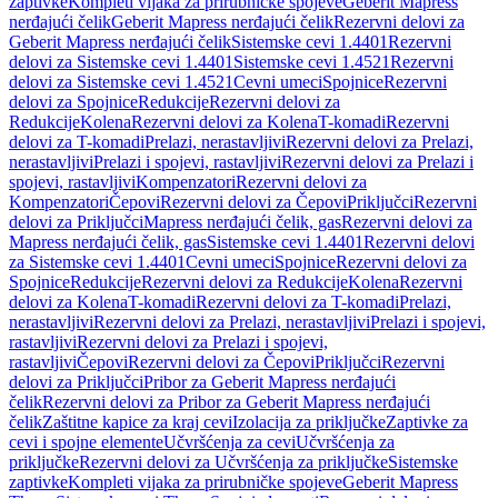
zaptivke
Kompleti vijaka za prirubničke spojeve
Geberit Mapress
nerđajući čelik
Geberit Mapress nerđajući čelik
Rezervni delovi za
Geberit Mapress nerđajući čelik
Sistemske cevi 1.4401
Rezervni
delovi za Sistemske cevi 1.4401
Sistemske cevi 1.4521
Rezervni
delovi za Sistemske cevi 1.4521
Cevni umeci
Spojnice
Rezervni
delovi za Spojnice
Redukcije
Rezervni delovi za
Redukcije
Kolena
Rezervni delovi za Kolena
T-komadi
Rezervni
delovi za T-komadi
Prelazi, nerastavljivi
Rezervni delovi za Prelazi,
nerastavljivi
Prelazi i spojevi, rastavljivi
Rezervni delovi za Prelazi i
spojevi, rastavljivi
Kompenzatori
Rezervni delovi za
Kompenzatori
Čepovi
Rezervni delovi za Čepovi
Priključci
Rezervni
delovi za Priključci
Mapress nerđajući čelik, gas
Rezervni delovi za
Mapress nerđajući čelik, gas
Sistemske cevi 1.4401
Rezervni delovi
za Sistemske cevi 1.4401
Cevni umeci
Spojnice
Rezervni delovi za
Spojnice
Redukcije
Rezervni delovi za Redukcije
Kolena
Rezervni
delovi za Kolena
T-komadi
Rezervni delovi za T-komadi
Prelazi,
nerastavljivi
Rezervni delovi za Prelazi, nerastavljivi
Prelazi i spojevi,
rastavljivi
Rezervni delovi za Prelazi i spojevi,
rastavljivi
Čepovi
Rezervni delovi za Čepovi
Priključci
Rezervni
delovi za Priključci
Pribor za Geberit Mapress nerđajući
čelik
Rezervni delovi za Pribor za Geberit Mapress nerđajući
čelik
Zaštitne kapice za kraj cevi
Izolacija za priključke
Zaptivke za
cevi i spojne elemente
Učvršćenja za cevi
Učvršćenja za
priključke
Rezervni delovi za Učvršćenja za priključke
Sistemske
zaptivke
Kompleti vijaka za prirubničke spojeve
Geberit Mapress