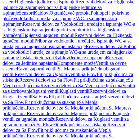
sistem
Higijenske jedinice za ispiranje
Rezervni delovi za Higijenske
jedinice za ispiranje
Pribor za higijenske jedinice za
ispiranje
Senzori
Kablovi
Ograničavač protoka
Poklopci i pokrivne
ploče
Vodokotlići i uređaj za ispiranje WC-a sa higijenskim
ispiranjem
Rezervni delovi za Vodokotlići i uređaj za ispiranje WC-a
sa higijenskim ispiranjem
Ugradni vodokotlići sa higijenskim
ispiračem
Higijenski ugrađeni moduli
Rezervni delovi za Higijenski
ugrađeni moduli
Pribor za vodokotlić i uređaj za ispiranje WC-a sa
uređajem za higijensko ispiranje instalacije
Rezervni delovi za Pribor
za vodokotlić i uređaj za ispiranje WC-a sa uređajem za higijensko
ispiranje instalacije
Senzori
Kablovi
Jedinice napajanja
Rezervni
delovi za Jedinice napajanja
Komponente mreže
Ventili za cevne
sisteme
Ravni zaporni ventili
Sa Mapress priključcima
Ugaoni
ventili
Rezervni delovi za Ugaoni ventili
Sa FlowFit priključcima za
stiskanje
Rezervni delovi za Sa FlowFit priključcima za stiskanje
Sa
Mepla priključcima
Rezervni delovi za Sa Mepla priključcima
Ventili
za uzorkovanje
Ispusni ventili
Kuglasti ventili
Rezervni delovi za
Kuglasti ventili
Sa FlowFit priključcima za stiskanje
Rezervni delovi
za Sa FlowFit priključcima za stiskanje
Sa Mepla
priključcima
Rezervni delovi za Sa Mepla priključcima
Sa Mapress
priključcima
Rezervni delovi za Sa Mapress priključcima
Kuglasti
ventili za ugradnu montažu
Rezervni delovi za Kuglasti ventili za
ugradnu montažu
Sa FlowFit priključcima za stiskanje
Rezervni
delovi za Sa FlowFit priključcima za stiskanje
Sa Mepla
priključcima
Rezervni delovi za Sa Mepla priključcima
Sa