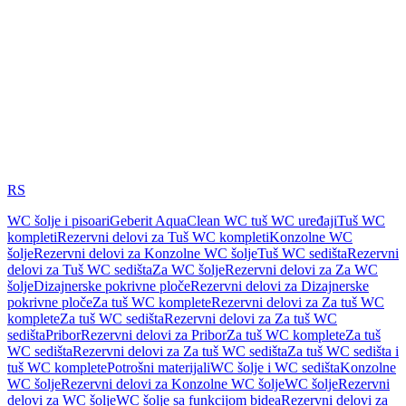
RS
WC šolje i pisoari
Geberit AquaClean WC tuš WC uređaji
Tuš WC
kompleti
Rezervni delovi za Tuš WC kompleti
Konzolne WC
šolje
Rezervni delovi za Konzolne WC šolje
Tuš WC sedišta
Rezervni
delovi za Tuš WC sedišta
Za WC šolje
Rezervni delovi za Za WC
šolje
Dizajnerske pokrivne ploče
Rezervni delovi za Dizajnerske
pokrivne ploče
Za tuš WC komplete
Rezervni delovi za Za tuš WC
komplete
Za tuš WC sedišta
Rezervni delovi za Za tuš WC
sedišta
Pribor
Rezervni delovi za Pribor
Za tuš WC komplete
Za tuš
WC sedišta
Rezervni delovi za Za tuš WC sedišta
Za tuš WC sedišta i
tuš WC komplete
Potrošni materijali
WC šolje i WC sedišta
Konzolne
WC šolje
Rezervni delovi za Konzolne WC šolje
WC šolje
Rezervni
delovi za WC šolje
WC šolje sa funkcijom bidea
Rezervni delovi za