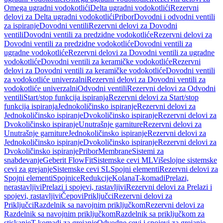
Omega ugradni vodokotlići
Delta ugradni vodokotlići
Rezervni
delovi za Delta ugradni vodokotlići
Pribor
Dovodni i odvodni ventili
za ispiranje
Dovodni ventili
Rezervni delovi za Dovodni
ventili
Dovodni ventili za predzidne vodokotliće
Rezervni delovi za
Dovodni ventili za predzidne vodokotliće
Dovodni ventili za
ugradne vodokotliće
Rezervni delovi za Dovodni ventili za ugradne
vodokotliće
Dovodni ventili za keramičke vodokotliće
Rezervni
delovi za Dovodni ventili za keramičke vodokotliće
Dovodni ventili
za vodokotliće univerzalni
Rezervni delovi za Dovodni ventili za
vodokotliće univerzalni
Odvodni ventili
Rezervni delovi za Odvodni
ventili
Start/stop funkcija ispiranja
Rezervni delovi za Start/stop
funkcija ispiranja
Jednokoličinsko ispiranje
Rezervni delovi za
Jednokoličinsko ispiranje
Dvokoličinsko ispiranje
Rezervni delovi za
Dvokoličinsko ispiranje
Unutrašnje garniture
Rezervni delovi za
Unutrašnje garniture
Jednokoličinsko ispiranje
Rezervni delovi za
Jednokoličinsko ispiranje
Dvokoličinsko ispiranje
Rezervni delovi za
Dvokoličinsko ispiranje
Pribor
Membrane
Sistemi za
snabdevanje
Geberit FlowFit
Sistemske cevi ML
Višeslojne sistemske
cevi za grejanje
Sistemske cevi SL
Spojni elementi
Rezervni delovi za
Spojni elementi
Spojnice
Redukcije
Kolana
T-komadi
Prelazi,
nerastavljivi
Prelazi i spojevi, rastavljivi
Rezervni delovi za Prelazi i
spojevi, rastavljivi
Čepovi
Priključci
Rezervni delovi za
Priključci
Razdelnik sa navojnim priključkom
Rezervni delovi za
Razdelnik sa navojnim priključkom
Razdelnik sa priključkom za
stiskanje
T-komadi za grejanje
Odvodne cevi i spojevi za grejanje,