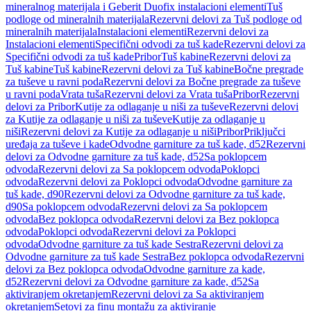
mineralnog materijala i Geberit Duofix instalacioni elementi
Tuš
podloge od mineralnih materijala
Rezervni delovi za Tuš podloge od
mineralnih materijala
Instalacioni elementi
Rezervni delovi za
Instalacioni elementi
Specifični odvodi za tuš kade
Rezervni delovi za
Specifični odvodi za tuš kade
Pribor
Tuš kabine
Rezervni delovi za
Tuš kabine
Tuš kabine
Rezervni delovi za Tuš kabine
Bočne pregrade
za tuševe u ravni poda
Rezervni delovi za Bočne pregrade za tuševe
u ravni poda
Vrata tuša
Rezervni delovi za Vrata tuša
Pribor
Rezervni
delovi za Pribor
Kutije za odlaganje u niši za tuševe
Rezervni delovi
za Kutije za odlaganje u niši za tuševe
Kutije za odlaganje u
niši
Rezervni delovi za Kutije za odlaganje u niši
Pribor
Priključci
uređaja za tuševe i kade
Odvodne garniture za tuš kade, d52
Rezervni
delovi za Odvodne garniture za tuš kade, d52
Sa poklopcem
odvoda
Rezervni delovi za Sa poklopcem odvoda
Poklopci
odvoda
Rezervni delovi za Poklopci odvoda
Odvodne garniture za
tuš kade, d90
Rezervni delovi za Odvodne garniture za tuš kade,
d90
Sa poklopcem odvoda
Rezervni delovi za Sa poklopcem
odvoda
Bez poklopca odvoda
Rezervni delovi za Bez poklopca
odvoda
Poklopci odvoda
Rezervni delovi za Poklopci
odvoda
Odvodne garniture za tuš kade Sestra
Rezervni delovi za
Odvodne garniture za tuš kade Sestra
Bez poklopca odvoda
Rezervni
delovi za Bez poklopca odvoda
Odvodne garniture za kade,
d52
Rezervni delovi za Odvodne garniture za kade, d52
Sa
aktiviranjem okretanjem
Rezervni delovi za Sa aktiviranjem
okretanjem
Setovi za finu montažu za aktiviranje