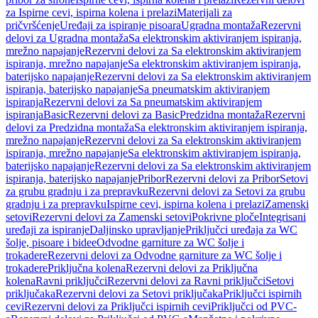
za Ispirne cevi, ispirna kolena i prelazi
Materijali za
pričvršćenje
Uređaji za ispiranje pisoara
Ugradna montaža
Rezervni
delovi za Ugradna montaža
Sa elektronskim aktiviranjem ispiranja,
mrežno napajanje
Rezervni delovi za Sa elektronskim aktiviranjem
ispiranja, mrežno napajanje
Sa elektronskim aktiviranjem ispiranja,
baterijsko napajanje
Rezervni delovi za Sa elektronskim aktiviranjem
ispiranja, baterijsko napajanje
Sa pneumatskim aktiviranjem
ispiranja
Rezervni delovi za Sa pneumatskim aktiviranjem
ispiranja
Basic
Rezervni delovi za Basic
Predzidna montaža
Rezervni
delovi za Predzidna montaža
Sa elektronskim aktiviranjem ispiranja,
mrežno napajanje
Rezervni delovi za Sa elektronskim aktiviranjem
ispiranja, mrežno napajanje
Sa elektronskim aktiviranjem ispiranja,
baterijsko napajanje
Rezervni delovi za Sa elektronskim aktiviranjem
ispiranja, baterijsko napajanje
Pribor
Rezervni delovi za Pribor
Setovi
za grubu gradnju i za prepravku
Rezervni delovi za Setovi za grubu
gradnju i za prepravku
Ispirne cevi, ispirna kolena i prelazi
Zamenski
setovi
Rezervni delovi za Zamenski setovi
Pokrivne ploče
Integrisani
uređaji za ispiranje
Daljinsko upravljanje
Priključci uređaja za WC
šolje, pisoare i bidee
Odvodne garniture za WC šolje i
trokadere
Rezervni delovi za Odvodne garniture za WC šolje i
trokadere
Priključna kolena
Rezervni delovi za Priključna
kolena
Ravni priključci
Rezervni delovi za Ravni priključci
Setovi
priključaka
Rezervni delovi za Setovi priključaka
Priključci ispirnih
cevi
Rezervni delovi za Priključci ispirnih cevi
Priključci od PVC-