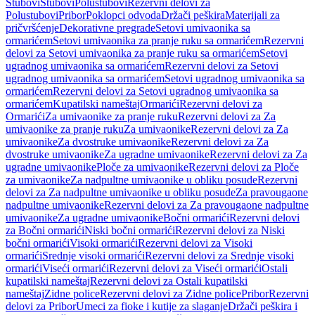
Stubovi
Stubovi
Polustubovi
Rezervni delovi za
Polustubovi
Pribor
Poklopci odvoda
Držači peškira
Materijali za
pričvršćenje
Dekorativne pregrade
Setovi umivaonika sa
ormarićem
Setovi umivaonika za pranje ruku sa ormarićem
Rezervni
delovi za Setovi umivaonika za pranje ruku sa ormarićem
Setovi
ugradnog umivaonika sa ormarićem
Rezervni delovi za Setovi
ugradnog umivaonika sa ormarićem
Setovi ugradnog umivaonika sa
ormarićem
Rezervni delovi za Setovi ugradnog umivaonika sa
ormarićem
Kupatilski nameštaj
Ormarići
Rezervni delovi za
Ormarići
Za umivaonike za pranje ruku
Rezervni delovi za Za
umivaonike za pranje ruku
Za umivaonike
Rezervni delovi za Za
umivaonike
Za dvostruke umivaonike
Rezervni delovi za Za
dvostruke umivaonike
Za ugradne umivaonike
Rezervni delovi za Za
ugradne umivaonike
Ploče za umivaonike
Rezervni delovi za Ploče
za umivaonike
Za nadpultne umivaonike u obliku posude
Rezervni
delovi za Za nadpultne umivaonike u obliku posude
Za pravougaone
nadpultne umivaonike
Rezervni delovi za Za pravougaone nadpultne
umivaonike
Za ugradne umivaonike
Bočni ormarići
Rezervni delovi
za Bočni ormarići
Niski bočni ormarići
Rezervni delovi za Niski
bočni ormarići
Visoki ormarići
Rezervni delovi za Visoki
ormarići
Srednje visoki ormarići
Rezervni delovi za Srednje visoki
ormarići
Viseći ormarići
Rezervni delovi za Viseći ormarići
Ostali
kupatilski nameštaj
Rezervni delovi za Ostali kupatilski
nameštaj
Zidne police
Rezervni delovi za Zidne police
Pribor
Rezervni
delovi za Pribor
Umeci za fioke i kutije za slaganje
Držači peškira i