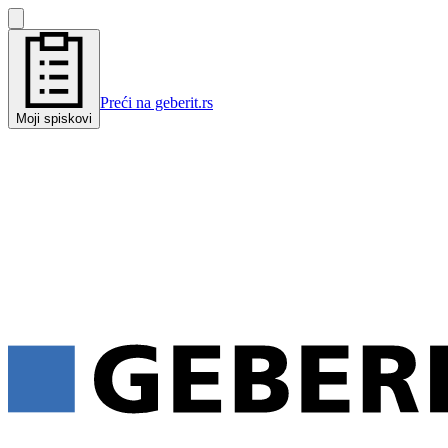
Preći na geberit.rs
Moji spiskovi