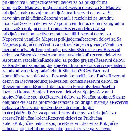
priključcima Compact
Rezervni delovi za Sa priključcima
Compact
Sa Mapress priključcima
Rezervni delovi za Sa Mapress
priključcima
Sa navojnim priključcima
Rezervni delovi za Sa
navojnim priključcima
Zaporni ventili i razdelnici za ugradnu
montažu
Rezervni delovi za Zaporni ventili i razdelnici za ugradnu
montažu
Sa priključcima Compact
Rezervni delovi za Sa
priključcima Compact
Nepovratni ventili
Rezervni delovi za
Nepovratni ventili
Sa Mapress priključcima
Rezervni delovi za Sa
Mapress priključcima
Ventili za odzračivanje za grejanje
Ventili za
brzo odzračivanje
Temperiranje površine
Sistemske cevi
Rezervni
delovi za Sistemske cevi
Asortiman razdelnika
Rezervni delovi za
Asortiman razdelnika
Razdelnici za podno grejanje
Rezervni delovi
za Razdelnici za podno grejanje
Ventili za brzo odzračivanje
Sistemi
za odvod vode iz zgrada
Geberit Silent-db20
Cevi
Fazonski
komadi
Rezervni delovi za Fazonski komadi
Lukovi
Račve
Rezervni
delovi za Račve
Redukcije
Revizioni komadi
Rezervni delovi za
Revizioni komadi
SuperTube fazonski komadi
Kolena
Posebni
fazonski komadi
Spojevi
Rezervni delovi za Spojevi
Zavareni
spojevi
Natične spojnice
Rezervni delovi za Natične spojnice
Stezne
obujmice
Prelazi na proizvode izrađene od drugih materijala
Rezervni
delovi za Prelazi na proizvode izrađene od drugih
materijala
Priključci za aparate
Rezervni delovi za Priključci za
aparate
Priključna kolena
Rezervni delovi za Priključna
kolena
Priključne natične spojnice
Rezervni delovi za Priključne
natične spojnice
Pribor
Cevne obujmice
Učvršćenja za cevne