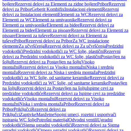
bojlere
Rezervni delovi za Elementi za zidne bojlere
Pribor
Rezervni
delovi za Pribor
Geberit Kombifix
Instalacioni elementi
Rezervni
delovi za Instalacioni elementi
Elementi za WC
Rezervni delovi za
Elementi za WC
Elementi za umivaonike
Rezervni delovi za
Elementi za umivaonike
Elementi za bidee
Rezervni delovi za
Elementi za bidee
Elementi za pisoare
Rezervni delovi za Elementi za
pisoare
Elementi za tuševe
Rezervni delovi za Elementi za
tuševe
Pribor
Rezervni delovi za Pribor
Za WC instalacione
elemente
Za učvršćenja
Rezervni delovi za Za učvršćenja
Predzidni
vodokotlići
Predzidni vodokotlići za WC šolje, plastični
Rezervni
delovi za Predzidni vodokotlići za WC šolje, plastični
Postavljen na
šolju
Rezervni delovi za Postavljen na šolju
Visoko
montažni
Rezervni delovi za Visoko montažni
Niska i srednja
montaža
Rezervni delovi za Niska i srednja montaža
Predzidni
vodokotlići za WC šolje, od sanitarne keramike
Rezervni delovi za
Predzidni vodokotlići za WC šolje, od sanitarne keramike
Postavljen
na šolju
Rezervni delovi za Postavljen na šolju
Ispirne cevi za
predzidne vodokotliće
Rezervni delovi za Ispirne cevi za predzidne
vodokotliće
Visoko montažni
Rezervni delovi za Visoko
montažni
Niska i srednja montaža
Pribor
Rezervni delovi za
Pribor
Priključci
Rezervni delovi za
Priključci
Zaptivke
Manžetne
Spojni umeci, rozetni i usporivači
ispiranja WC šolje
Potrošni materijal
Odvodni ventili
Ugradni
vodokotlići
Sigma ugradni vodokotlići
Rezervni delovi za Sigma
ugradni vodokotlići
Omega ugradni vodokotlići
Rezervni delovi za