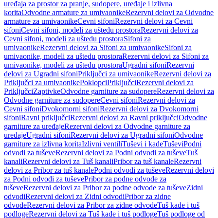
uređaja za prostor za pranje, sudopere, uređaje i izlivna
korita
Odvodne armature za umivaonike
Rezervni delovi za Odvodne
armature za umivaonike
Cevni sifoni
Rezervni delovi za Cevni
sifoni
Cevni sifoni, modeli za uštedu prostora
Rezervni delovi za
Cevni sifoni, modeli za uštedu prostora
Sifoni za
umivaonike
Rezervni delovi za Sifoni za umivaonike
Sifoni za
umivaonike, modeli za uštedu prostora
Rezervni delovi za Sifoni za
umivaonike, modeli za uštedu prostora
Ugradni sifoni
Rezervni
delovi za Ugradni sifoni
Priključci za umivaonike
Rezervni delovi za
Priključci za umivaonike
Poklopci
Priključci
Rezervni delovi za
Priključci
Zaptivke
Odvodne garniture za sudopere
Rezervni delovi za
Odvodne garniture za sudopere
Cevni sifoni
Rezervni delovi za
Cevni sifoni
Dvokomorni sifoni
Rezervni delovi za Dvokomorni
sifoni
Ravni priključci
Rezervni delovi za Ravni priključci
Odvodne
garniture za uređaje
Rezervni delovi za Odvodne garniture za
uređaje
Ugradni sifoni
Rezervni delovi za Ugradni sifoni
Odvodne
garniture za izlivna korita
Izlivni ventili
Tuševi i kade
Tuševi
Podni
odvodi za tuševe
Rezervni delovi za Podni odvodi za tuševe
Tuš
kanali
Rezervni delovi za Tuš kanali
Pribor za tuš kanale
Rezervni
delovi za Pribor za tuš kanale
Podni odvodi za tuševe
Rezervni delovi
za Podni odvodi za tuševe
Pribor za podne odvode za
tuševe
Rezervni delovi za Pribor za podne odvode za tuševe
Zidni
odvodi
Rezervni delovi za Zidni odvodi
Pribor za zidne
odvode
Rezervni delovi za Pribor za zidne odvode
Tuš kade i tuš
podloge
Rezervni delovi za Tuš kade i tuš podloge
Tuš podloge od