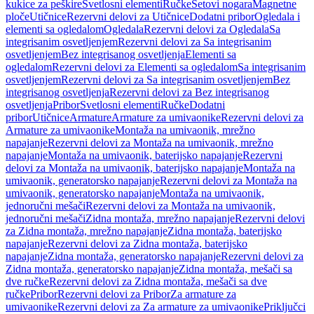
kukice za peškire
Svetlosni elementi
Ručke
Setovi nogara
Magnetne
ploče
Utičnice
Rezervni delovi za Utičnice
Dodatni pribor
Ogledala i
elementi sa ogledalom
Ogledala
Rezervni delovi za Ogledala
Sa
integrisanim osvetljenjem
Rezervni delovi za Sa integrisanim
osvetljenjem
Bez integrisanog osvetljenja
Elementi sa
ogledalom
Rezervni delovi za Elementi sa ogledalom
Sa integrisanim
osvetljenjem
Rezervni delovi za Sa integrisanim osvetljenjem
Bez
integrisanog osvetljenja
Rezervni delovi za Bez integrisanog
osvetljenja
Pribor
Svetlosni elementi
Ručke
Dodatni
pribor
Utičnice
Armature
Armature za umivaonike
Rezervni delovi za
Armature za umivaonike
Montaža na umivaonik, mrežno
napajanje
Rezervni delovi za Montaža na umivaonik, mrežno
napajanje
Montaža na umivaonik, baterijsko napajanje
Rezervni
delovi za Montaža na umivaonik, baterijsko napajanje
Montaža na
umivaonik, generatorsko napajanje
Rezervni delovi za Montaža na
umivaonik, generatorsko napajanje
Montaža na umivaonik,
jednoručni mešači
Rezervni delovi za Montaža na umivaonik,
jednoručni mešači
Zidna montaža, mrežno napajanje
Rezervni delovi
za Zidna montaža, mrežno napajanje
Zidna montaža, baterijsko
napajanje
Rezervni delovi za Zidna montaža, baterijsko
napajanje
Zidna montaža, generatorsko napajanje
Rezervni delovi za
Zidna montaža, generatorsko napajanje
Zidna montaža, mešači sa
dve ručke
Rezervni delovi za Zidna montaža, mešači sa dve
ručke
Pribor
Rezervni delovi za Pribor
Za armature za
umivaonike
Rezervni delovi za Za armature za umivaonike
Priključci