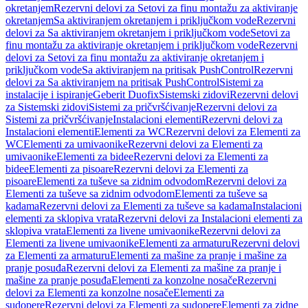
okretanjem
Rezervni delovi za Setovi za finu montažu za aktiviranje
okretanjem
Sa aktiviranjem okretanjem i priključkom vode
Rezervni
delovi za Sa aktiviranjem okretanjem i priključkom vode
Setovi za
finu montažu za aktiviranje okretanjem i priključkom vode
Rezervni
delovi za Setovi za finu montažu za aktiviranje okretanjem i
priključkom vode
Sa aktiviranjem na pritisak PushControl
Rezervni
delovi za Sa aktiviranjem na pritisak PushControl
Sistemi za
instalacije i ispiranje
Geberit Duofix
Sistemski zidovi
Rezervni delovi
za Sistemski zidovi
Sistemi za pričvršćivanje
Rezervni delovi za
Sistemi za pričvršćivanje
Instalacioni elementi
Rezervni delovi za
Instalacioni elementi
Elementi za WC
Rezervni delovi za Elementi za
WC
Elementi za umivaonike
Rezervni delovi za Elementi za
umivaonike
Elementi za bidee
Rezervni delovi za Elementi za
bidee
Elementi za pisoare
Rezervni delovi za Elementi za
pisoare
Elementi za tuševe sa zidnim odvodom
Rezervni delovi za
Elementi za tuševe sa zidnim odvodom
Elementi za tuševe sa
kadama
Rezervni delovi za Elementi za tuševe sa kadama
Instalacioni
elementi za sklopiva vrata
Rezervni delovi za Instalacioni elementi za
sklopiva vrata
Elementi za livene umivaonike
Rezervni delovi za
Elementi za livene umivaonike
Elementi za armaturu
Rezervni delovi
za Elementi za armaturu
Elementi za mašine za pranje i mašine za
pranje posuđa
Rezervni delovi za Elementi za mašine za pranje i
mašine za pranje posuđa
Elementi za konzolne nosače
Rezervni
delovi za Elementi za konzolne nosače
Elementi za
sudopere
Rezervni delovi za Elementi za sudopere
Elementi za zidne