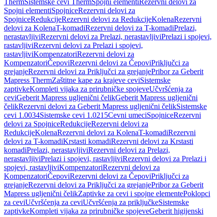
Therm
Sistemske cevi Therm
Spojni elementi
Rezervni delovi za
Spojni elementi
Spojnice
Rezervni delovi za
Spojnice
Redukcije
Rezervni delovi za Redukcije
Kolena
Rezervni
delovi za Kolena
T-komadi
Rezervni delovi za T-komadi
Prelazi,
nerastavljivi
Rezervni delovi za Prelazi, nerastavljivi
Prelazi i spojevi,
rastavljivi
Rezervni delovi za Prelazi i spojevi,
rastavljivi
Kompenzatori
Rezervni delovi za
Kompenzatori
Čepovi
Rezervni delovi za Čepovi
Priključci za
grejanje
Rezervni delovi za Priključci za grejanje
Pribor za Geberit
Mapress Therm
Zaštitne kape za krajeve cevi
Sistemske
zaptivke
Kompleti vijaka za prirubničke spojeve
Učvršćenja za
cevi
Geberit Mapress ugljenični čelik
Geberit Mapress ugljenični
čelik
Rezervni delovi za Geberit Mapress ugljenični čelik
Sistemske
cevi 1.0034
Sistemske cevi 1.0215
Cevni umeci
Spojnice
Rezervni
delovi za Spojnice
Redukcije
Rezervni delovi za
Redukcije
Kolena
Rezervni delovi za Kolena
T-komadi
Rezervni
delovi za T-komadi
Krstasti komadi
Rezervni delovi za Krstasti
komadi
Prelazi, nerastavljivi
Rezervni delovi za Prelazi,
nerastavljivi
Prelazi i spojevi, rastavljivi
Rezervni delovi za Prelazi i
spojevi, rastavljivi
Kompenzatori
Rezervni delovi za
Kompenzatori
Čepovi
Rezervni delovi za Čepovi
Priključci za
grejanje
Rezervni delovi za Priključci za grejanje
Pribor za Geberit
Mapress ugljenični čelik
Zaptivke za cevi i spojne elemente
Poklopci
za cevi
Učvršćenja za cevi
Učvršćenja za priključke
Sistemske
zaptivke
Kompleti vijaka za prirubničke spojeve
Geberit higijenski