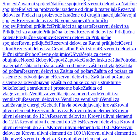
Spojevi
Zavareni spojevi
Natične spojnice
Rezervni delovi za Natične
spojnice
Prelazi na proizvode izrađene od drugih materijala
Rezervni
delovi za Prelazi na proizvode izrađene od drugih materijala
Navojni
spojevi
Rezervni delovi za Navojni spojevi
Prirubnički
spojevi
Prirubni priključci
Priključci za aparate
Rezervni delovi za
Priključci za aparate
Priključna kolena
Rezervni delovi za Priključna
kolena
Priključne spojnice
Rezervni delovi za Priključne
spojnice
Ravni priključci
Rezervni delovi za Ravni priključci
Cevni
sifoni
Rezervni delovi za Cevni sifoni
Pužni sifoni
Rezervni delovi za
Pužni sifoni
Pribor
Cevne obujmice
Učvršćenja za cevne
obujmice
Noseći žlebovi
Čepovi
Zaptivke
Građevinska zaštita
Potrošni
materijal
Zaštita od požara, zaštita od buke i zaštita od vlage
Zaštita
od požara
Rezervni delovi za Zaštita od požara
Zaštita od požara za
sisteme za odvodnjavanje
Rezervni delovi za Zaštita od požara za
sisteme za odvodnjavanje
Zaštita od buke
Izolacija strukturne
buke
Izolacija strukturne i prostorne buke
Zaštita od
vlage
Izolacija
Ventili za ventilaciju za odvod vode
Ventili za
ventilaciju
Rezervni delovi za Ventili za ventilaciju
Ventili za
zadržavanje energije
Geberit Pluvia odvodnjavanje krova
Krovni
ulivni elementi
Rezervni delovi za Krovni ulivni elementi
Krovni
ulivni elementi do 12 l/s
Rezervni delovi za Krovni ulivni elementi
do 12 l/s
Krovni ulivni elementi do 25 l/s
Rezervni delovi za Krovni
ulivni elementi do 25 l/s
Krovni ulivni elementi do 100 l/s
Rezervni
delovi za Krovni ulivni elementi do 100 l/s
Krovni ulivni elementi za
žljebove
Rezervni delovi za Krovni ulivni elementi za