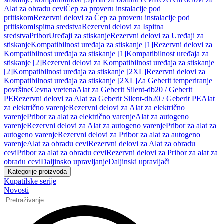
Alat za obradu cevi
Čep za proveru instalacije pod
pritiskom
Rezervni delovi za Čep za proveru instalacije pod
pritiskom
Ispitna sredstva
Rezervni delovi za Ispitna
sredstva
Pribor
Uređaji za stiskanje
Rezervni delovi za Uređaji za
stiskanje
Kompatibilnost uređaja za stiskanje [1]
Rezervni delovi za
Kompatibilnost uređaja za stiskanje [1]
Kompatibilnost uređaja za
stiskanje [2]
Rezervni delovi za Kompatibilnost uređaja za stiskanje
[2]
Kompatibilnost uređaja za stiskanje [2XL]
Rezervni delovi za
Kompatibilnost uređaja za stiskanje [2XL]
Za Geberit temperiranje
površine
Cevna vretena
Alat za Geberit Silent-db20 / Geberit
PE
Rezervni delovi za Alat za Geberit Silent-db20 / Geberit PE
Alat
za električno varenje
Rezervni delovi za Alat za električno
varenje
Pribor za alat za električno varenje
Alat za autogeno
varenje
Rezervni delovi za Alat za autogeno varenje
Pribor za alat za
autogeno varenje
Rezervni delovi za Pribor za alat za autogeno
varenje
Alat za obradu cevi
Rezervni delovi za Alat za obradu
cevi
Pribor za alat za obradu cevi
Rezervni delovi za Pribor za alat za
obradu cevi
Daljinsko upravljanje
Daljinski upravljači
Kategorije proizvoda
Kupatilske serije
Novosti