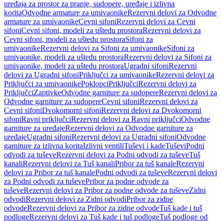
uređaja za prostor za pranje, sudopere, uređaje i izlivna
korita
Odvodne armature za umivaonike
Rezervni delovi za Odvodne
armature za umivaonike
Cevni sifoni
Rezervni delovi za Cevni
sifoni
Cevni sifoni, modeli za uštedu prostora
Rezervni delovi za
Cevni sifoni, modeli za uštedu prostora
Sifoni za
umivaonike
Rezervni delovi za Sifoni za umivaonike
Sifoni za
umivaonike, modeli za uštedu prostora
Rezervni delovi za Sifoni za
umivaonike, modeli za uštedu prostora
Ugradni sifoni
Rezervni
delovi za Ugradni sifoni
Priključci za umivaonike
Rezervni delovi za
Priključci za umivaonike
Poklopci
Priključci
Rezervni delovi za
Priključci
Zaptivke
Odvodne garniture za sudopere
Rezervni delovi za
Odvodne garniture za sudopere
Cevni sifoni
Rezervni delovi za
Cevni sifoni
Dvokomorni sifoni
Rezervni delovi za Dvokomorni
sifoni
Ravni priključci
Rezervni delovi za Ravni priključci
Odvodne
garniture za uređaje
Rezervni delovi za Odvodne garniture za
uređaje
Ugradni sifoni
Rezervni delovi za Ugradni sifoni
Odvodne
garniture za izlivna korita
Izlivni ventili
Tuševi i kade
Tuševi
Podni
odvodi za tuševe
Rezervni delovi za Podni odvodi za tuševe
Tuš
kanali
Rezervni delovi za Tuš kanali
Pribor za tuš kanale
Rezervni
delovi za Pribor za tuš kanale
Podni odvodi za tuševe
Rezervni delovi
za Podni odvodi za tuševe
Pribor za podne odvode za
tuševe
Rezervni delovi za Pribor za podne odvode za tuševe
Zidni
odvodi
Rezervni delovi za Zidni odvodi
Pribor za zidne
odvode
Rezervni delovi za Pribor za zidne odvode
Tuš kade i tuš
podloge
Rezervni delovi za Tuš kade i tuš podloge
Tuš podloge od