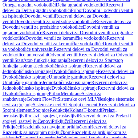
Omega ugradni vodokotlići
Delta ugradni vodokotlići
Rezervni
delovi za Delta ugradni vodokotlići
Pribor
Dovodni i odvodni ventili
za ispiranje
Dovodni ventili
Rezervni delovi za Dovodni
ventili
Dovodni ventili za predzidne vodokotliće
Rezervni delovi za
Dovodni ventili za predzidne vodokotliće
Dovodni ventili za
ugradne vodokotliće
Rezervni delovi za Dovodni ventili za ugradne
vodokotliće
Dovodni ventili za keramičke vodokotliće
Rezervni
delovi za Dovodni ventili za keramičke vodokotliće
Dovodni ventili
za vodokotliće univerzalni
Rezervni delovi za Dovodni ventili za
vodokotliće univerzalni
Odvodni ventili
Rezervni delovi za Odvodni
ventili
Start/stop funkcija ispiranja
Rezervni delovi za Start/stop
funkcija ispiranja
Jednokoličinsko ispiranje
Rezervni delovi za
Jednokoličinsko ispiranje
Dvokoličinsko ispiranje
Rezervni delovi za
Dvokoličinsko ispiranje
Unutrašnje garniture
Rezervni delovi za
Unutrašnje garniture
Jednokoličinsko ispiranje
Rezervni delovi za
Jednokoličinsko ispiranje
Dvokoličinsko ispiranje
Rezervni delovi za
Dvokoličinsko ispiranje
Pribor
Membrane
Sistemi za
snabdevanje
Geberit FlowFit
Sistemske cevi ML
Višeslojne sistemske
cevi za grejanje
Sistemske cevi SL
Spojni elementi
Rezervni delovi za
Spojni elementi
Spojnice
Redukcije
Kolana
T-komadi
Prelazi,
nerastavljivi
Prelazi i spojevi, rastavljivi
Rezervni delovi za Prelazi i
spojevi, rastavljivi
Čepovi
Priključci
Rezervni delovi za
Priključci
Razdelnik sa navojnim priključkom
Rezervni delovi za
Razdelnik sa navojnim priključkom
Razdelnik sa priključkom za
stiskanje
T-komadi za grejanje
Odvodne cevi i spojevi za grejanje,