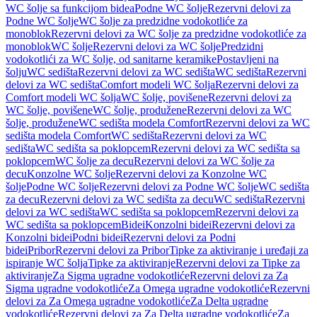
WC šolje sa funkcijom bidea
Podne WC šolje
Rezervni delovi za
Podne WC šolje
WC šolje za predzidne vodokotliće za
monoblok
Rezervni delovi za WC šolje za predzidne vodokotliće za
monoblok
WC šolje
Rezervni delovi za WC šolje
Predzidni
vodokotlići za WC šolje, od sanitarne keramike
Postavljeni na
šolju
WC sedišta
Rezervni delovi za WC sedišta
WC sedišta
Rezervni
delovi za WC sedišta
Comfort modeli WC šolja
Rezervni delovi za
Comfort modeli WC šolja
WC šolje, povišene
Rezervni delovi za
WC šolje, povišene
WC šolje, produžene
Rezervni delovi za WC
šolje, produžene
WC sedišta modela Comfort
Rezervni delovi za WC
sedišta modela Comfort
WC sedišta
Rezervni delovi za WC
sedišta
WC sedišta sa poklopcem
Rezervni delovi za WC sedišta sa
poklopcem
WC šolje za decu
Rezervni delovi za WC šolje za
decu
Konzolne WC šolje
Rezervni delovi za Konzolne WC
šolje
Podne WC šolje
Rezervni delovi za Podne WC šolje
WC sedišta
za decu
Rezervni delovi za WC sedišta za decu
WC sedišta
Rezervni
delovi za WC sedišta
WC sedišta sa poklopcem
Rezervni delovi za
WC sedišta sa poklopcem
Bidei
Konzolni bidei
Rezervni delovi za
Konzolni bidei
Podni bidei
Rezervni delovi za Podni
bidei
Pribor
Rezervni delovi za Pribor
Tipke za aktiviranje i uređaji za
ispiranje WC šolja
Tipke za aktiviranje
Rezervni delovi za Tipke za
aktiviranje
Za Sigma ugradne vodokotliće
Rezervni delovi za Za
Sigma ugradne vodokotliće
Za Omega ugradne vodokotliće
Rezervni
delovi za Za Omega ugradne vodokotliće
Za Delta ugradne
vodokotliće
Rezervni delovi za Za Delta ugradne vodokotliće
Za