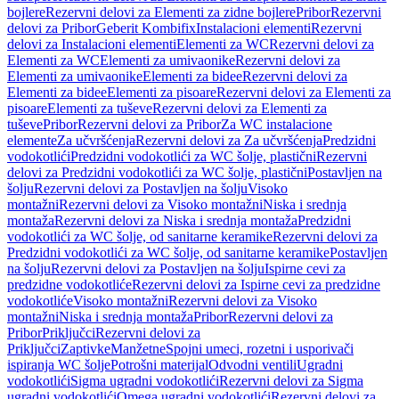
bojlere
Rezervni delovi za Elementi za zidne bojlere
Pribor
Rezervni
delovi za Pribor
Geberit Kombifix
Instalacioni elementi
Rezervni
delovi za Instalacioni elementi
Elementi za WC
Rezervni delovi za
Elementi za WC
Elementi za umivaonike
Rezervni delovi za
Elementi za umivaonike
Elementi za bidee
Rezervni delovi za
Elementi za bidee
Elementi za pisoare
Rezervni delovi za Elementi za
pisoare
Elementi za tuševe
Rezervni delovi za Elementi za
tuševe
Pribor
Rezervni delovi za Pribor
Za WC instalacione
elemente
Za učvršćenja
Rezervni delovi za Za učvršćenja
Predzidni
vodokotlići
Predzidni vodokotlići za WC šolje, plastični
Rezervni
delovi za Predzidni vodokotlići za WC šolje, plastični
Postavljen na
šolju
Rezervni delovi za Postavljen na šolju
Visoko
montažni
Rezervni delovi za Visoko montažni
Niska i srednja
montaža
Rezervni delovi za Niska i srednja montaža
Predzidni
vodokotlići za WC šolje, od sanitarne keramike
Rezervni delovi za
Predzidni vodokotlići za WC šolje, od sanitarne keramike
Postavljen
na šolju
Rezervni delovi za Postavljen na šolju
Ispirne cevi za
predzidne vodokotliće
Rezervni delovi za Ispirne cevi za predzidne
vodokotliće
Visoko montažni
Rezervni delovi za Visoko
montažni
Niska i srednja montaža
Pribor
Rezervni delovi za
Pribor
Priključci
Rezervni delovi za
Priključci
Zaptivke
Manžetne
Spojni umeci, rozetni i usporivači
ispiranja WC šolje
Potrošni materijal
Odvodni ventili
Ugradni
vodokotlići
Sigma ugradni vodokotlići
Rezervni delovi za Sigma
ugradni vodokotlići
Omega ugradni vodokotlići
Rezervni delovi za