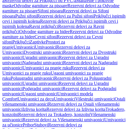
a
Rezervni delovi za Priključci od PVC-a
Manžetne i pokrivne
maske
Odvodne garniture za pisoare
Rezervni delovi za Odvodne
garniture za pisoare
Sifoni pisoara
Rezervni delovi za Sifoni
pisoara
Pužni sifoni
Rezervni delovi za Pužni sifoni
Priključci ispirnih
cevi i ispirnih kolena
Rezervni delovi za Priključci ispirnih cevi i
ispirnih kolena
Ravni priključci
Rezervni delovi za Ravni
priključci
Odvodne garniture za bidee
Rezervni delovi za Odvodne
garniture za bidee
Cevni sifoni
Rezervni delovi za Cevni
sifoni
Priključci
Zaptivke
Prostori za
pranje
Umivaonici
Umivaonici
Rezervni delovi za
Umivaonici
Dvostruki umivaonici
Rezervni delovi za Dvostruki
umivaonici
Ugradni umivaonici
Rezervni delovi za Ugradni
umivaonici
Nadgradni umivaonici
Rezervni delovi za Nadgradni
umivaonici
Umivaonici za pranje ruku
Rezervni delovi za
Umivaonici za pranje ruku
Ugaoni umivaonici za pranje
ruku
Poluugradni umivaonici
Rezervni delovi za Poluugradni
umivaonici
Ugradni umivaonici
Rezervni delovi za Ugradni
umivaonici
Podgradni umivaonici
Rezervni delovi za Podgradni
umivaonici
Ugaoni umivaonici
Umivaonici modela
Comfort
Umivaonici za decu
Umivaonici
Višestruki umivaonici
Ostali
višenamenski umivaonici
Rezervni delovi za Ostali višenamenski
umivaonici
Izlivna korita
Rezervni delovi za Izlivna korita
Trokadero,
konzolni
Rezervni delovi za Trokadero, konzolni
Višenamenski
umivaonici
Rezervni delovi za Višenamenski umivaonici
Umivaonici
za učionice
Pribor
Stubovi
Rezervni delovi za