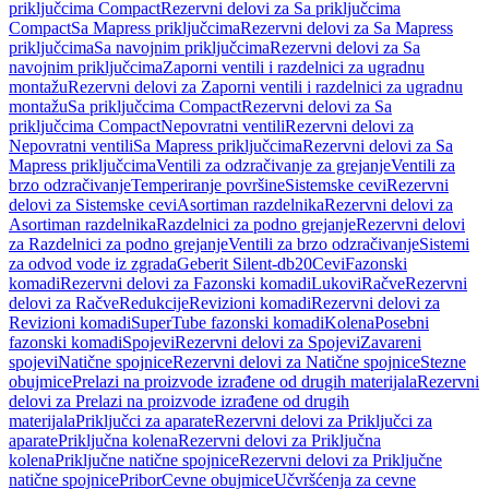
priključcima Compact
Rezervni delovi za Sa priključcima
Compact
Sa Mapress priključcima
Rezervni delovi za Sa Mapress
priključcima
Sa navojnim priključcima
Rezervni delovi za Sa
navojnim priključcima
Zaporni ventili i razdelnici za ugradnu
montažu
Rezervni delovi za Zaporni ventili i razdelnici za ugradnu
montažu
Sa priključcima Compact
Rezervni delovi za Sa
priključcima Compact
Nepovratni ventili
Rezervni delovi za
Nepovratni ventili
Sa Mapress priključcima
Rezervni delovi za Sa
Mapress priključcima
Ventili za odzračivanje za grejanje
Ventili za
brzo odzračivanje
Temperiranje površine
Sistemske cevi
Rezervni
delovi za Sistemske cevi
Asortiman razdelnika
Rezervni delovi za
Asortiman razdelnika
Razdelnici za podno grejanje
Rezervni delovi
za Razdelnici za podno grejanje
Ventili za brzo odzračivanje
Sistemi
za odvod vode iz zgrada
Geberit Silent-db20
Cevi
Fazonski
komadi
Rezervni delovi za Fazonski komadi
Lukovi
Račve
Rezervni
delovi za Račve
Redukcije
Revizioni komadi
Rezervni delovi za
Revizioni komadi
SuperTube fazonski komadi
Kolena
Posebni
fazonski komadi
Spojevi
Rezervni delovi za Spojevi
Zavareni
spojevi
Natične spojnice
Rezervni delovi za Natične spojnice
Stezne
obujmice
Prelazi na proizvode izrađene od drugih materijala
Rezervni
delovi za Prelazi na proizvode izrađene od drugih
materijala
Priključci za aparate
Rezervni delovi za Priključci za
aparate
Priključna kolena
Rezervni delovi za Priključna
kolena
Priključne natične spojnice
Rezervni delovi za Priključne
natične spojnice
Pribor
Cevne obujmice
Učvršćenja za cevne