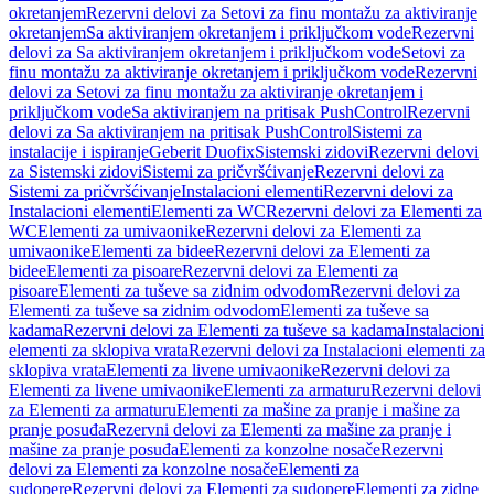
okretanjem
Rezervni delovi za Setovi za finu montažu za aktiviranje
okretanjem
Sa aktiviranjem okretanjem i priključkom vode
Rezervni
delovi za Sa aktiviranjem okretanjem i priključkom vode
Setovi za
finu montažu za aktiviranje okretanjem i priključkom vode
Rezervni
delovi za Setovi za finu montažu za aktiviranje okretanjem i
priključkom vode
Sa aktiviranjem na pritisak PushControl
Rezervni
delovi za Sa aktiviranjem na pritisak PushControl
Sistemi za
instalacije i ispiranje
Geberit Duofix
Sistemski zidovi
Rezervni delovi
za Sistemski zidovi
Sistemi za pričvršćivanje
Rezervni delovi za
Sistemi za pričvršćivanje
Instalacioni elementi
Rezervni delovi za
Instalacioni elementi
Elementi za WC
Rezervni delovi za Elementi za
WC
Elementi za umivaonike
Rezervni delovi za Elementi za
umivaonike
Elementi za bidee
Rezervni delovi za Elementi za
bidee
Elementi za pisoare
Rezervni delovi za Elementi za
pisoare
Elementi za tuševe sa zidnim odvodom
Rezervni delovi za
Elementi za tuševe sa zidnim odvodom
Elementi za tuševe sa
kadama
Rezervni delovi za Elementi za tuševe sa kadama
Instalacioni
elementi za sklopiva vrata
Rezervni delovi za Instalacioni elementi za
sklopiva vrata
Elementi za livene umivaonike
Rezervni delovi za
Elementi za livene umivaonike
Elementi za armaturu
Rezervni delovi
za Elementi za armaturu
Elementi za mašine za pranje i mašine za
pranje posuđa
Rezervni delovi za Elementi za mašine za pranje i
mašine za pranje posuđa
Elementi za konzolne nosače
Rezervni
delovi za Elementi za konzolne nosače
Elementi za
sudopere
Rezervni delovi za Elementi za sudopere
Elementi za zidne