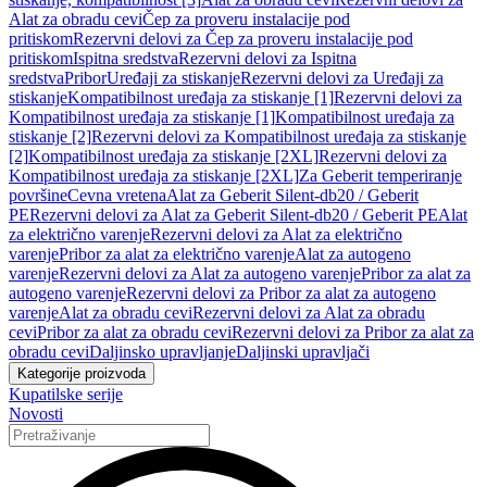
Alat za obradu cevi
Čep za proveru instalacije pod
pritiskom
Rezervni delovi za Čep za proveru instalacije pod
pritiskom
Ispitna sredstva
Rezervni delovi za Ispitna
sredstva
Pribor
Uređaji za stiskanje
Rezervni delovi za Uređaji za
stiskanje
Kompatibilnost uređaja za stiskanje [1]
Rezervni delovi za
Kompatibilnost uređaja za stiskanje [1]
Kompatibilnost uređaja za
stiskanje [2]
Rezervni delovi za Kompatibilnost uređaja za stiskanje
[2]
Kompatibilnost uređaja za stiskanje [2XL]
Rezervni delovi za
Kompatibilnost uređaja za stiskanje [2XL]
Za Geberit temperiranje
površine
Cevna vretena
Alat za Geberit Silent-db20 / Geberit
PE
Rezervni delovi za Alat za Geberit Silent-db20 / Geberit PE
Alat
za električno varenje
Rezervni delovi za Alat za električno
varenje
Pribor za alat za električno varenje
Alat za autogeno
varenje
Rezervni delovi za Alat za autogeno varenje
Pribor za alat za
autogeno varenje
Rezervni delovi za Pribor za alat za autogeno
varenje
Alat za obradu cevi
Rezervni delovi za Alat za obradu
cevi
Pribor za alat za obradu cevi
Rezervni delovi za Pribor za alat za
obradu cevi
Daljinsko upravljanje
Daljinski upravljači
Kategorije proizvoda
Kupatilske serije
Novosti