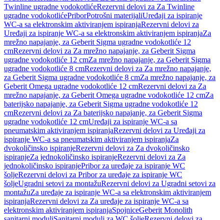
Twinline ugradne vodokotliće
Rezervni delovi za Za Twinline
ugradne vodokotliće
Pribor
Potrošni materijali
Uređaji za ispiranje
WC-a sa elektronskim aktiviranjem ispiranja
Rezervni delovi za
Uređaji za ispiranje WC-a sa elektronskim aktiviranjem ispiranja
Za
mrežno napajanje, za Geberit Sigma ugradne vodokotliće 12
cm
Rezervni delovi za Za mrežno napajanje, za Geberit Sigma
ugradne vodokotliće 12 cm
Za mrežno napajanje, za Geberit Sigma
ugradne vodokotliće 8 cm
Rezervni delovi za Za mrežno napajanje,
za Geberit Sigma ugradne vodokotliće 8 cm
Za mrežno napajanje, za
Geberit Omega ugradne vodokotliće 12 cm
Rezervni delovi za Za
mrežno napajanje, za Geberit Omega ugradne vodokotliće 12 cm
Za
baterijsko napajanje, za Geberit Sigma ugradne vodokotliće 12
cm
Rezervni delovi za Za baterijsko napajanje, za Geberit Sigma
ugradne vodokotliće 12 cm
Uređaji za ispiranje WC-a sa
pneumatskim aktiviranjem ispiranja
Rezervni delovi za Uređaji za
ispiranje WC-a sa pneumatskim aktiviranjem ispiranja
Za
dvokoličinsko ispiranje
Rezervni delovi za Za dvokoličinsko
ispiranje
Za jednokoličinsko ispiranje
Rezervni delovi za Za
jednokoličinsko ispiranje
Pribor za uređaje za ispiranje WC
šolje
Rezervni delovi za Pribor za uređaje za ispiranje WC
šolje
Ugradni setovi za montažu
Rezervni delovi za Ugradni setovi za
montažu
Za uređaje za ispiranje WC-a sa elektronskim aktiviranjem
ispiranja
Rezervni delovi za Za uređaje za ispiranje WC-a sa
elektronskim aktiviranjem ispiranja
Spojnice
Geberit Monolith
sanitarni moduli
Sanitarni moduli za WC šolje
Rezervni delovi za