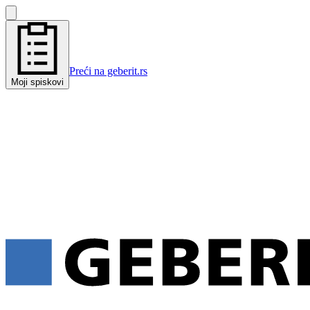
Preći na geberit.rs
Moji spiskovi