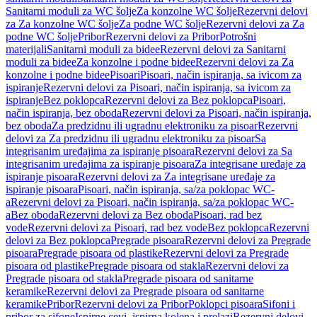
Sanitarni moduli za WC šolje
Za konzolne WC šolje
Rezervni delovi
za Za konzolne WC šolje
Za podne WC šolje
Rezervni delovi za Za
podne WC šolje
Pribor
Rezervni delovi za Pribor
Potrošni
materijali
Sanitarni moduli za bidee
Rezervni delovi za Sanitarni
moduli za bidee
Za konzolne i podne bidee
Rezervni delovi za Za
konzolne i podne bidee
Pisoari
Pisoari, način ispiranja, sa ivicom za
ispiranje
Rezervni delovi za Pisoari, način ispiranja, sa ivicom za
ispiranje
Bez poklopca
Rezervni delovi za Bez poklopca
Pisoari,
način ispiranja, bez oboda
Rezervni delovi za Pisoari, način ispiranja,
bez oboda
Za predzidnu ili ugradnu elektroniku za pisoar
Rezervni
delovi za Za predzidnu ili ugradnu elektroniku za pisoar
Sa
integrisanim uređajima za ispiranje pisoara
Rezervni delovi za Sa
integrisanim uređajima za ispiranje pisoara
Za integrisane uređaje za
ispiranje pisoara
Rezervni delovi za Za integrisane uređaje za
ispiranje pisoara
Pisoari, način ispiranja, sa/za poklopac WC-
a
Rezervni delovi za Pisoari, način ispiranja, sa/za poklopac WC-
a
Bez oboda
Rezervni delovi za Bez oboda
Pisoari, rad bez
vode
Rezervni delovi za Pisoari, rad bez vode
Bez poklopca
Rezervni
delovi za Bez poklopca
Pregrade pisoara
Rezervni delovi za Pregrade
pisoara
Pregrade pisoara od plastike
Rezervni delovi za Pregrade
pisoara od plastike
Pregrade pisoara od stakla
Rezervni delovi za
Pregrade pisoara od stakla
Pregrade pisoara od sanitarne
keramike
Rezervni delovi za Pregrade pisoara od sanitarne
keramike
Pribor
Rezervni delovi za Pribor
Poklopci pisoara
Sifoni i
pribor za sifone
Ispirne cevi, ispirna kolena i prelazi
Rezervni delovi