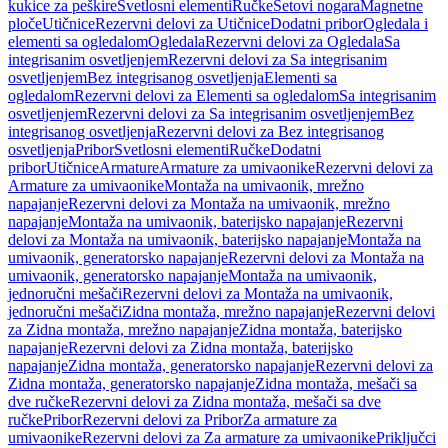
kukice za peškire
Svetlosni elementi
Ručke
Setovi nogara
Magnetne
ploče
Utičnice
Rezervni delovi za Utičnice
Dodatni pribor
Ogledala i
elementi sa ogledalom
Ogledala
Rezervni delovi za Ogledala
Sa
integrisanim osvetljenjem
Rezervni delovi za Sa integrisanim
osvetljenjem
Bez integrisanog osvetljenja
Elementi sa
ogledalom
Rezervni delovi za Elementi sa ogledalom
Sa integrisanim
osvetljenjem
Rezervni delovi za Sa integrisanim osvetljenjem
Bez
integrisanog osvetljenja
Rezervni delovi za Bez integrisanog
osvetljenja
Pribor
Svetlosni elementi
Ručke
Dodatni
pribor
Utičnice
Armature
Armature za umivaonike
Rezervni delovi za
Armature za umivaonike
Montaža na umivaonik, mrežno
napajanje
Rezervni delovi za Montaža na umivaonik, mrežno
napajanje
Montaža na umivaonik, baterijsko napajanje
Rezervni
delovi za Montaža na umivaonik, baterijsko napajanje
Montaža na
umivaonik, generatorsko napajanje
Rezervni delovi za Montaža na
umivaonik, generatorsko napajanje
Montaža na umivaonik,
jednoručni mešači
Rezervni delovi za Montaža na umivaonik,
jednoručni mešači
Zidna montaža, mrežno napajanje
Rezervni delovi
za Zidna montaža, mrežno napajanje
Zidna montaža, baterijsko
napajanje
Rezervni delovi za Zidna montaža, baterijsko
napajanje
Zidna montaža, generatorsko napajanje
Rezervni delovi za
Zidna montaža, generatorsko napajanje
Zidna montaža, mešači sa
dve ručke
Rezervni delovi za Zidna montaža, mešači sa dve
ručke
Pribor
Rezervni delovi za Pribor
Za armature za
umivaonike
Rezervni delovi za Za armature za umivaonike
Priključci