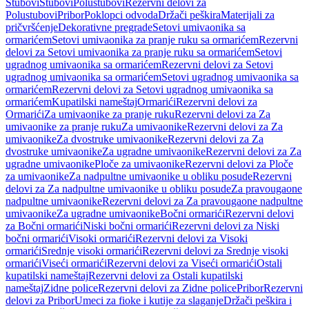
Stubovi
Stubovi
Polustubovi
Rezervni delovi za
Polustubovi
Pribor
Poklopci odvoda
Držači peškira
Materijali za
pričvršćenje
Dekorativne pregrade
Setovi umivaonika sa
ormarićem
Setovi umivaonika za pranje ruku sa ormarićem
Rezervni
delovi za Setovi umivaonika za pranje ruku sa ormarićem
Setovi
ugradnog umivaonika sa ormarićem
Rezervni delovi za Setovi
ugradnog umivaonika sa ormarićem
Setovi ugradnog umivaonika sa
ormarićem
Rezervni delovi za Setovi ugradnog umivaonika sa
ormarićem
Kupatilski nameštaj
Ormarići
Rezervni delovi za
Ormarići
Za umivaonike za pranje ruku
Rezervni delovi za Za
umivaonike za pranje ruku
Za umivaonike
Rezervni delovi za Za
umivaonike
Za dvostruke umivaonike
Rezervni delovi za Za
dvostruke umivaonike
Za ugradne umivaonike
Rezervni delovi za Za
ugradne umivaonike
Ploče za umivaonike
Rezervni delovi za Ploče
za umivaonike
Za nadpultne umivaonike u obliku posude
Rezervni
delovi za Za nadpultne umivaonike u obliku posude
Za pravougaone
nadpultne umivaonike
Rezervni delovi za Za pravougaone nadpultne
umivaonike
Za ugradne umivaonike
Bočni ormarići
Rezervni delovi
za Bočni ormarići
Niski bočni ormarići
Rezervni delovi za Niski
bočni ormarići
Visoki ormarići
Rezervni delovi za Visoki
ormarići
Srednje visoki ormarići
Rezervni delovi za Srednje visoki
ormarići
Viseći ormarići
Rezervni delovi za Viseći ormarići
Ostali
kupatilski nameštaj
Rezervni delovi za Ostali kupatilski
nameštaj
Zidne police
Rezervni delovi za Zidne police
Pribor
Rezervni
delovi za Pribor
Umeci za fioke i kutije za slaganje
Držači peškira i