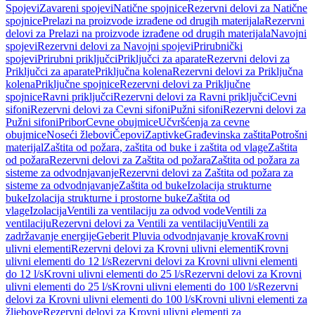
Spojevi
Zavareni spojevi
Natične spojnice
Rezervni delovi za Natične
spojnice
Prelazi na proizvode izrađene od drugih materijala
Rezervni
delovi za Prelazi na proizvode izrađene od drugih materijala
Navojni
spojevi
Rezervni delovi za Navojni spojevi
Prirubnički
spojevi
Prirubni priključci
Priključci za aparate
Rezervni delovi za
Priključci za aparate
Priključna kolena
Rezervni delovi za Priključna
kolena
Priključne spojnice
Rezervni delovi za Priključne
spojnice
Ravni priključci
Rezervni delovi za Ravni priključci
Cevni
sifoni
Rezervni delovi za Cevni sifoni
Pužni sifoni
Rezervni delovi za
Pužni sifoni
Pribor
Cevne obujmice
Učvršćenja za cevne
obujmice
Noseći žlebovi
Čepovi
Zaptivke
Građevinska zaštita
Potrošni
materijal
Zaštita od požara, zaštita od buke i zaštita od vlage
Zaštita
od požara
Rezervni delovi za Zaštita od požara
Zaštita od požara za
sisteme za odvodnjavanje
Rezervni delovi za Zaštita od požara za
sisteme za odvodnjavanje
Zaštita od buke
Izolacija strukturne
buke
Izolacija strukturne i prostorne buke
Zaštita od
vlage
Izolacija
Ventili za ventilaciju za odvod vode
Ventili za
ventilaciju
Rezervni delovi za Ventili za ventilaciju
Ventili za
zadržavanje energije
Geberit Pluvia odvodnjavanje krova
Krovni
ulivni elementi
Rezervni delovi za Krovni ulivni elementi
Krovni
ulivni elementi do 12 l/s
Rezervni delovi za Krovni ulivni elementi
do 12 l/s
Krovni ulivni elementi do 25 l/s
Rezervni delovi za Krovni
ulivni elementi do 25 l/s
Krovni ulivni elementi do 100 l/s
Rezervni
delovi za Krovni ulivni elementi do 100 l/s
Krovni ulivni elementi za
žljebove
Rezervni delovi za Krovni ulivni elementi za