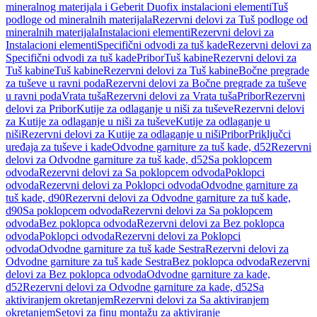
mineralnog materijala i Geberit Duofix instalacioni elementi
Tuš
podloge od mineralnih materijala
Rezervni delovi za Tuš podloge od
mineralnih materijala
Instalacioni elementi
Rezervni delovi za
Instalacioni elementi
Specifični odvodi za tuš kade
Rezervni delovi za
Specifični odvodi za tuš kade
Pribor
Tuš kabine
Rezervni delovi za
Tuš kabine
Tuš kabine
Rezervni delovi za Tuš kabine
Bočne pregrade
za tuševe u ravni poda
Rezervni delovi za Bočne pregrade za tuševe
u ravni poda
Vrata tuša
Rezervni delovi za Vrata tuša
Pribor
Rezervni
delovi za Pribor
Kutije za odlaganje u niši za tuševe
Rezervni delovi
za Kutije za odlaganje u niši za tuševe
Kutije za odlaganje u
niši
Rezervni delovi za Kutije za odlaganje u niši
Pribor
Priključci
uređaja za tuševe i kade
Odvodne garniture za tuš kade, d52
Rezervni
delovi za Odvodne garniture za tuš kade, d52
Sa poklopcem
odvoda
Rezervni delovi za Sa poklopcem odvoda
Poklopci
odvoda
Rezervni delovi za Poklopci odvoda
Odvodne garniture za
tuš kade, d90
Rezervni delovi za Odvodne garniture za tuš kade,
d90
Sa poklopcem odvoda
Rezervni delovi za Sa poklopcem
odvoda
Bez poklopca odvoda
Rezervni delovi za Bez poklopca
odvoda
Poklopci odvoda
Rezervni delovi za Poklopci
odvoda
Odvodne garniture za tuš kade Sestra
Rezervni delovi za
Odvodne garniture za tuš kade Sestra
Bez poklopca odvoda
Rezervni
delovi za Bez poklopca odvoda
Odvodne garniture za kade,
d52
Rezervni delovi za Odvodne garniture za kade, d52
Sa
aktiviranjem okretanjem
Rezervni delovi za Sa aktiviranjem
okretanjem
Setovi za finu montažu za aktiviranje