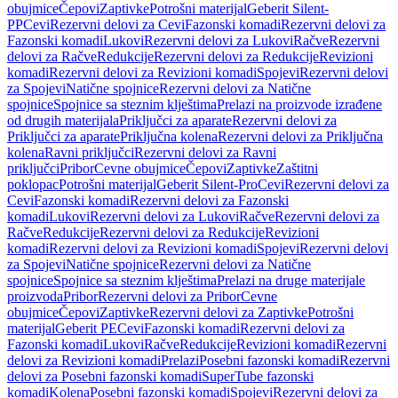
obujmice
Čepovi
Zaptivke
Potrošni materijal
Geberit Silent-
PP
Cevi
Rezervni delovi za Cevi
Fazonski komadi
Rezervni delovi za
Fazonski komadi
Lukovi
Rezervni delovi za Lukovi
Račve
Rezervni
delovi za Račve
Redukcije
Rezervni delovi za Redukcije
Revizioni
komadi
Rezervni delovi za Revizioni komadi
Spojevi
Rezervni delovi
za Spojevi
Natične spojnice
Rezervni delovi za Natične
spojnice
Spojnice sa steznim klještima
Prelazi na proizvode izrađene
od drugih materijala
Priključci za aparate
Rezervni delovi za
Priključci za aparate
Priključna kolena
Rezervni delovi za Priključna
kolena
Ravni priključci
Rezervni delovi za Ravni
priključci
Pribor
Cevne obujmice
Čepovi
Zaptivke
Zaštitni
poklopac
Potrošni materijal
Geberit Silent-Pro
Cevi
Rezervni delovi za
Cevi
Fazonski komadi
Rezervni delovi za Fazonski
komadi
Lukovi
Rezervni delovi za Lukovi
Račve
Rezervni delovi za
Račve
Redukcije
Rezervni delovi za Redukcije
Revizioni
komadi
Rezervni delovi za Revizioni komadi
Spojevi
Rezervni delovi
za Spojevi
Natične spojnice
Rezervni delovi za Natične
spojnice
Spojnice sa steznim klještima
Prelazi na druge materijale
proizvoda
Pribor
Rezervni delovi za Pribor
Cevne
obujmice
Čepovi
Zaptivke
Rezervni delovi za Zaptivke
Potrošni
materijal
Geberit PE
Cevi
Fazonski komadi
Rezervni delovi za
Fazonski komadi
Lukovi
Račve
Redukcije
Revizioni komadi
Rezervni
delovi za Revizioni komadi
Prelazi
Posebni fazonski komadi
Rezervni
delovi za Posebni fazonski komadi
SuperTube fazonski
komadi
Kolena
Posebni fazonski komadi
Spojevi
Rezervni delovi za