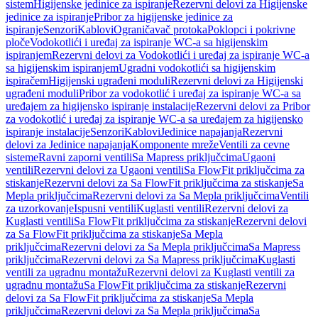
sistem
Higijenske jedinice za ispiranje
Rezervni delovi za Higijenske
jedinice za ispiranje
Pribor za higijenske jedinice za
ispiranje
Senzori
Kablovi
Ograničavač protoka
Poklopci i pokrivne
ploče
Vodokotlići i uređaj za ispiranje WC-a sa higijenskim
ispiranjem
Rezervni delovi za Vodokotlići i uređaj za ispiranje WC-a
sa higijenskim ispiranjem
Ugradni vodokotlići sa higijenskim
ispiračem
Higijenski ugrađeni moduli
Rezervni delovi za Higijenski
ugrađeni moduli
Pribor za vodokotlić i uređaj za ispiranje WC-a sa
uređajem za higijensko ispiranje instalacije
Rezervni delovi za Pribor
za vodokotlić i uređaj za ispiranje WC-a sa uređajem za higijensko
ispiranje instalacije
Senzori
Kablovi
Jedinice napajanja
Rezervni
delovi za Jedinice napajanja
Komponente mreže
Ventili za cevne
sisteme
Ravni zaporni ventili
Sa Mapress priključcima
Ugaoni
ventili
Rezervni delovi za Ugaoni ventili
Sa FlowFit priključcima za
stiskanje
Rezervni delovi za Sa FlowFit priključcima za stiskanje
Sa
Mepla priključcima
Rezervni delovi za Sa Mepla priključcima
Ventili
za uzorkovanje
Ispusni ventili
Kuglasti ventili
Rezervni delovi za
Kuglasti ventili
Sa FlowFit priključcima za stiskanje
Rezervni delovi
za Sa FlowFit priključcima za stiskanje
Sa Mepla
priključcima
Rezervni delovi za Sa Mepla priključcima
Sa Mapress
priključcima
Rezervni delovi za Sa Mapress priključcima
Kuglasti
ventili za ugradnu montažu
Rezervni delovi za Kuglasti ventili za
ugradnu montažu
Sa FlowFit priključcima za stiskanje
Rezervni
delovi za Sa FlowFit priključcima za stiskanje
Sa Mepla
priključcima
Rezervni delovi za Sa Mepla priključcima
Sa