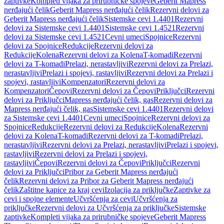
zaptivke
Kompleti vijaka za prirubničke spojeve
Geberit Mapress
nerđajući čelik
Geberit Mapress nerđajući čelik
Rezervni delovi za
Geberit Mapress nerđajući čelik
Sistemske cevi 1.4401
Rezervni
delovi za Sistemske cevi 1.4401
Sistemske cevi 1.4521
Rezervni
delovi za Sistemske cevi 1.4521
Cevni umeci
Spojnice
Rezervni
delovi za Spojnice
Redukcije
Rezervni delovi za
Redukcije
Kolena
Rezervni delovi za Kolena
T-komadi
Rezervni
delovi za T-komadi
Prelazi, nerastavljivi
Rezervni delovi za Prelazi,
nerastavljivi
Prelazi i spojevi, rastavljivi
Rezervni delovi za Prelazi i
spojevi, rastavljivi
Kompenzatori
Rezervni delovi za
Kompenzatori
Čepovi
Rezervni delovi za Čepovi
Priključci
Rezervni
delovi za Priključci
Mapress nerđajući čelik, gas
Rezervni delovi za
Mapress nerđajući čelik, gas
Sistemske cevi 1.4401
Rezervni delovi
za Sistemske cevi 1.4401
Cevni umeci
Spojnice
Rezervni delovi za
Spojnice
Redukcije
Rezervni delovi za Redukcije
Kolena
Rezervni
delovi za Kolena
T-komadi
Rezervni delovi za T-komadi
Prelazi,
nerastavljivi
Rezervni delovi za Prelazi, nerastavljivi
Prelazi i spojevi,
rastavljivi
Rezervni delovi za Prelazi i spojevi,
rastavljivi
Čepovi
Rezervni delovi za Čepovi
Priključci
Rezervni
delovi za Priključci
Pribor za Geberit Mapress nerđajući
čelik
Rezervni delovi za Pribor za Geberit Mapress nerđajući
čelik
Zaštitne kapice za kraj cevi
Izolacija za priključke
Zaptivke za
cevi i spojne elemente
Učvršćenja za cevi
Učvršćenja za
priključke
Rezervni delovi za Učvršćenja za priključke
Sistemske
zaptivke
Kompleti vijaka za prirubničke spojeve
Geberit Mapress