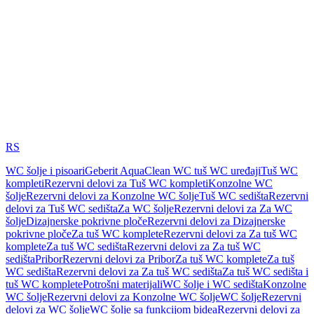
RS
WC šolje i pisoari
Geberit AquaClean WC tuš WC uređaji
Tuš WC
kompleti
Rezervni delovi za Tuš WC kompleti
Konzolne WC
šolje
Rezervni delovi za Konzolne WC šolje
Tuš WC sedišta
Rezervni
delovi za Tuš WC sedišta
Za WC šolje
Rezervni delovi za Za WC
šolje
Dizajnerske pokrivne ploče
Rezervni delovi za Dizajnerske
pokrivne ploče
Za tuš WC komplete
Rezervni delovi za Za tuš WC
komplete
Za tuš WC sedišta
Rezervni delovi za Za tuš WC
sedišta
Pribor
Rezervni delovi za Pribor
Za tuš WC komplete
Za tuš
WC sedišta
Rezervni delovi za Za tuš WC sedišta
Za tuš WC sedišta i
tuš WC komplete
Potrošni materijali
WC šolje i WC sedišta
Konzolne
WC šolje
Rezervni delovi za Konzolne WC šolje
WC šolje
Rezervni
delovi za WC šolje
WC šolje sa funkcijom bidea
Rezervni delovi za