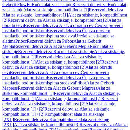
Geberit FlowFit
Ručni alat za stiskanje
Rezervni delovi za Ručni alat
za stiskanje
Alat za stiskanje, kompatibilnost [1]
Rezervni delovi za
Alat za stiskanje, kompatibilnost [1]
Alat za stiskanje, kompatibilnost
[2]
Rezervni delovi za Alat za stiskanje, kompatibilnost [2]
Alat za
obradu cevi
Rezervni delovi za Alat za obradu cevi
Čep za proveru
instalacije pod pritiskom
Rezervni delovi za Čep za proveru
instalacije pod pritiskom
Ispitna sredstva
Uređaj za stiskanje sa
alatima
Pribor
Rezervni delovi za Pribor
Alat za Geberit
Mepla
Rezervni delovi za Alat za Geberit Mepla
Ručni alat za
stiskanje
Rezervni delovi za Ručni alat za stiskanje
Alat za stiskanje,
kompatibilnost [1]
Rezervni delovi za Alat za stiskanje,
kompatibilnost [1]
Alat za stiskanje, kompatibilnost [2]
Rezervni
delovi za Alat za stiskanje, kompatibilnost [2]
Alat za obradu
cevi
Rezervni delovi za Alat za obradu cevi
Čep za proveru
instalacije pod pritiskom
Rezervni delovi za Čep za proveru
instalacije pod pritiskom
Ispitna sredstva
Pribor
Alat za Geberit
Mapress
Rezervni delovi za Alat za Geberit Mapress
Alat za
stiskanje, kompatibilnost [1]
Rezervni delovi za Alat za stiskanje,
kompatibilnost [1]
Alat za stiskanje, kompatibilnost [2]
Rezervni
delovi za Alat za stiskanje, kompatibilnost [2]
Alat za stiskanje,
kompatibilnost [1] / [2]
Rezervni delovi za Alat za stiskanje,
kompatibilnost [1] / [2]
Kompatibilnost alata za stiskanje
[2XL]
Rezervni delovi za Kompatibilnost alata za stiskanje
[2XL]
Alat za stiskanje, kompatibilnost [3]
Rezervni delovi za Alat za
stiskanje, kompatibilnost [3]
Alat za obradu cevi
Rezervni delovi za