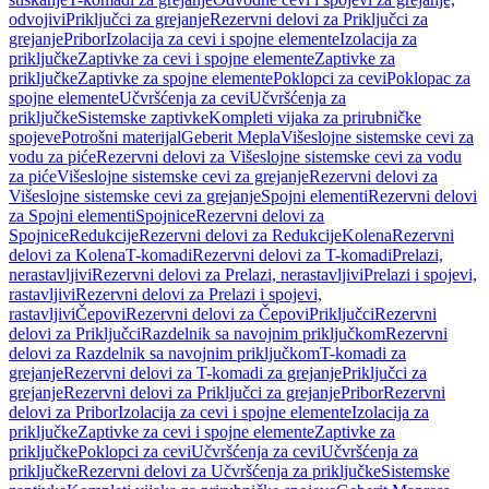
odvojivi
Priključci za grejanje
Rezervni delovi za Priključci za
grejanje
Pribor
Izolacija za cevi i spojne elemente
Izolacija za
priključke
Zaptivke za cevi i spojne elemente
Zaptivke za
priključke
Zaptivke za spojne elemente
Poklopci za cevi
Poklopac za
spojne elemente
Učvršćenja za cevi
Učvršćenja za
priključke
Sistemske zaptivke
Kompleti vijaka za prirubničke
spojeve
Potrošni materijal
Geberit Mepla
Višeslojne sistemske cevi za
vodu za piće
Rezervni delovi za Višeslojne sistemske cevi za vodu
za piće
Višeslojne sistemske cevi za grejanje
Rezervni delovi za
Višeslojne sistemske cevi za grejanje
Spojni elementi
Rezervni delovi
za Spojni elementi
Spojnice
Rezervni delovi za
Spojnice
Redukcije
Rezervni delovi za Redukcije
Kolena
Rezervni
delovi za Kolena
T-komadi
Rezervni delovi za T-komadi
Prelazi,
nerastavljivi
Rezervni delovi za Prelazi, nerastavljivi
Prelazi i spojevi,
rastavljivi
Rezervni delovi za Prelazi i spojevi,
rastavljivi
Čepovi
Rezervni delovi za Čepovi
Priključci
Rezervni
delovi za Priključci
Razdelnik sa navojnim priključkom
Rezervni
delovi za Razdelnik sa navojnim priključkom
T-komadi za
grejanje
Rezervni delovi za T-komadi za grejanje
Priključci za
grejanje
Rezervni delovi za Priključci za grejanje
Pribor
Rezervni
delovi za Pribor
Izolacija za cevi i spojne elemente
Izolacija za
priključke
Zaptivke za cevi i spojne elemente
Zaptivke za
priključke
Poklopci za cevi
Učvršćenja za cevi
Učvršćenja za
priključke
Rezervni delovi za Učvršćenja za priključke
Sistemske