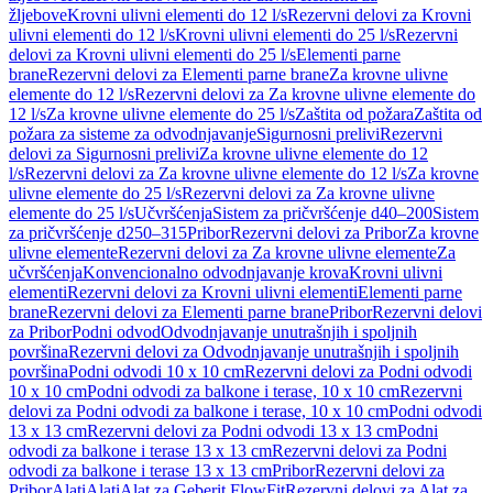
žljebove
Krovni ulivni elementi do 12 l/s
Rezervni delovi za Krovni
ulivni elementi do 12 l/s
Krovni ulivni elementi do 25 l/s
Rezervni
delovi za Krovni ulivni elementi do 25 l/s
Elementi parne
brane
Rezervni delovi za Elementi parne brane
Za krovne ulivne
elemente do 12 l/s
Rezervni delovi za Za krovne ulivne elemente do
12 l/s
Za krovne ulivne elemente do 25 l/s
Zaštita od požara
Zaštita od
požara za sisteme za odvodnjavanje
Sigurnosni prelivi
Rezervni
delovi za Sigurnosni prelivi
Za krovne ulivne elemente do 12
l/s
Rezervni delovi za Za krovne ulivne elemente do 12 l/s
Za krovne
ulivne elemente do 25 l/s
Rezervni delovi za Za krovne ulivne
elemente do 25 l/s
Učvršćenja
Sistem za pričvršćenje d40–200
Sistem
za pričvršćenje d250–315
Pribor
Rezervni delovi za Pribor
Za krovne
ulivne elemente
Rezervni delovi za Za krovne ulivne elemente
Za
učvršćenja
Konvencionalno odvodnjavanje krova
Krovni ulivni
elementi
Rezervni delovi za Krovni ulivni elementi
Elementi parne
brane
Rezervni delovi za Elementi parne brane
Pribor
Rezervni delovi
za Pribor
Podni odvod
Odvodnjavanje unutrašnjih i spoljnih
površina
Rezervni delovi za Odvodnjavanje unutrašnjih i spoljnih
površina
Podni odvodi 10 x 10 cm
Rezervni delovi za Podni odvodi
10 x 10 cm
Podni odvodi za balkone i terase, 10 x 10 cm
Rezervni
delovi za Podni odvodi za balkone i terase, 10 x 10 cm
Podni odvodi
13 x 13 cm
Rezervni delovi za Podni odvodi 13 x 13 cm
Podni
odvodi za balkone i terase 13 x 13 cm
Rezervni delovi za Podni
odvodi za balkone i terase 13 x 13 cm
Pribor
Rezervni delovi za
Pribor
Alati
Alati
Alat za Geberit FlowFit
Rezervni delovi za Alat za