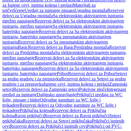
za Ispirne cevi, ispirna kolena i prelazi
Materijali za
pričvršćenje
Uređaji za ispiranje pisoara
Ugradna montaža
Rezervni
delovi za Ugradna montaža
Sa elektronskim aktiviranjem ispiranja,
mrežno napajanje
Rezervni delovi za Sa elektronskim aktiviranjem
ispiranja, mrežno napajanje
Sa elektronskim aktiviranjem ispiranja,
baterijsko napajanje
Rezervni delovi za Sa elektronskim aktiviranjem
ispiranja, baterijsko napajanje
Sa pneumatskim aktiviranjem
ispiranja
Rezervni delovi za Sa pneumatskim aktiviranjem
ispiranja
Basic
Rezervni delovi za Basic
Predzidna montaža
Rezervni
delovi za Predzidna montaža
Sa elektronskim aktiviranjem ispiranja,
mrežno napajanje
Rezervni delovi za Sa elektronskim aktiviranjem
ispiranja, mrežno napajanje
Sa elektronskim aktiviranjem ispiranja,
baterijsko napajanje
Rezervni delovi za Sa elektronskim aktiviranjem
ispiranja, baterijsko napajanje
Pribor
Rezervni delovi za Pribor
Setovi
za grubu gradnju i za prepravku
Rezervni delovi za Setovi za grubu
gradnju i za prepravku
Ispirne cevi, ispirna kolena i prelazi
Zamenski
setovi
Rezervni delovi za Zamenski setovi
Pokrivne ploče
Integrisani
uređaji za ispiranje
Daljinsko upravljanje
Priključci uređaja za WC
šolje, pisoare i bidee
Odvodne garniture za WC šolje i
trokadere
Rezervni delovi za Odvodne garniture za WC šolje i
trokadere
Priključna kolena
Rezervni delovi za Priključna
kolena
Ravni priključci
Rezervni delovi za Ravni priključci
Setovi
priključaka
Rezervni delovi za Setovi priključaka
Priključci ispirnih
cevi
Rezervni delovi za Priključci ispirnih cevi
Priključci od PVC-