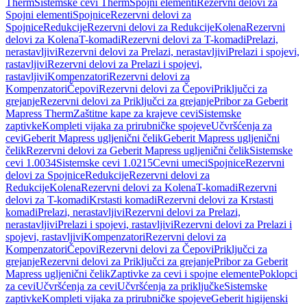
Therm
Sistemske cevi Therm
Spojni elementi
Rezervni delovi za
Spojni elementi
Spojnice
Rezervni delovi za
Spojnice
Redukcije
Rezervni delovi za Redukcije
Kolena
Rezervni
delovi za Kolena
T-komadi
Rezervni delovi za T-komadi
Prelazi,
nerastavljivi
Rezervni delovi za Prelazi, nerastavljivi
Prelazi i spojevi,
rastavljivi
Rezervni delovi za Prelazi i spojevi,
rastavljivi
Kompenzatori
Rezervni delovi za
Kompenzatori
Čepovi
Rezervni delovi za Čepovi
Priključci za
grejanje
Rezervni delovi za Priključci za grejanje
Pribor za Geberit
Mapress Therm
Zaštitne kape za krajeve cevi
Sistemske
zaptivke
Kompleti vijaka za prirubničke spojeve
Učvršćenja za
cevi
Geberit Mapress ugljenični čelik
Geberit Mapress ugljenični
čelik
Rezervni delovi za Geberit Mapress ugljenični čelik
Sistemske
cevi 1.0034
Sistemske cevi 1.0215
Cevni umeci
Spojnice
Rezervni
delovi za Spojnice
Redukcije
Rezervni delovi za
Redukcije
Kolena
Rezervni delovi za Kolena
T-komadi
Rezervni
delovi za T-komadi
Krstasti komadi
Rezervni delovi za Krstasti
komadi
Prelazi, nerastavljivi
Rezervni delovi za Prelazi,
nerastavljivi
Prelazi i spojevi, rastavljivi
Rezervni delovi za Prelazi i
spojevi, rastavljivi
Kompenzatori
Rezervni delovi za
Kompenzatori
Čepovi
Rezervni delovi za Čepovi
Priključci za
grejanje
Rezervni delovi za Priključci za grejanje
Pribor za Geberit
Mapress ugljenični čelik
Zaptivke za cevi i spojne elemente
Poklopci
za cevi
Učvršćenja za cevi
Učvršćenja za priključke
Sistemske
zaptivke
Kompleti vijaka za prirubničke spojeve
Geberit higijenski