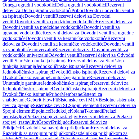
Omega ugradni vodokotlići
Delta ugradni vodokotlići
Rezervni
delovi za Delta ugradni vodokotlići
Pribor
Dovodni i odvodni ventili
za ispiranje
Dovodni ventili
Rezervni delovi za Dovodni
ventili
Dovodni ventili za predzidne vodokotliće
Rezervni delovi za
Dovodni ventili za predzidne vodokotliće
Dovodni ventili za
ugradne vodokotliće
Rezervni delovi za Dovodni ventili za ugradne
vodokotliće
Dovodni ventili za keramičke vodokotliće
Rezervni
delovi za Dovodni ventili za keramičke vodokotliće
Dovodni ventili
za vodokotliće univerzalni
Rezervni delovi za Dovodni ventili za
vodokotliće univerzalni
Odvodni ventili
Rezervni delovi za Odvodni
ventili
Start/stop funkcija ispiranja
Rezervni delovi za Start/stop
funkcija ispiranja
Jednokoličinsko ispiranje
Rezervni delovi za
Jednokoličinsko ispiranje
Dvokoličinsko ispiranje
Rezervni delovi za
Dvokoličinsko ispiranje
Unutrašnje garniture
Rezervni delovi za
Unutrašnje garniture
Jednokoličinsko ispiranje
Rezervni delovi za
Jednokoličinsko ispiranje
Dvokoličinsko ispiranje
Rezervni delovi za
Dvokoličinsko ispiranje
Pribor
Membrane
Sistemi za
snabdevanje
Geberit FlowFit
Sistemske cevi ML
Višeslojne sistemske
cevi za grejanje
Sistemske cevi SL
Spojni elementi
Rezervni delovi za
Spojni elementi
Spojnice
Redukcije
Kolana
T-komadi
Prelazi,
nerastavljivi
Prelazi i spojevi, rastavljivi
Rezervni delovi za Prelazi i
spojevi, rastavljivi
Čepovi
Priključci
Rezervni delovi za
Priključci
Razdelnik sa navojnim priključkom
Rezervni delovi za
Razdelnik sa navojnim priključkom
Razdelnik sa priključkom za
stiskanje
T-komadi za grejanje
Odvodne cevi i spojevi za grejanje,