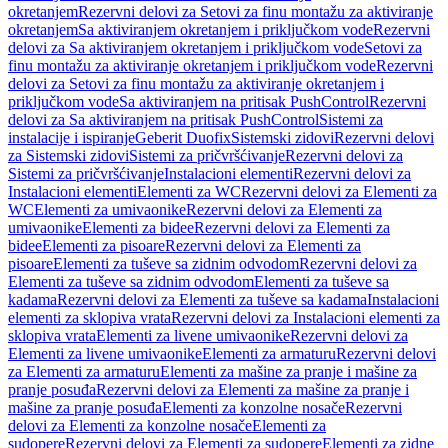
okretanjem
Rezervni delovi za Setovi za finu montažu za aktiviranje
okretanjem
Sa aktiviranjem okretanjem i priključkom vode
Rezervni
delovi za Sa aktiviranjem okretanjem i priključkom vode
Setovi za
finu montažu za aktiviranje okretanjem i priključkom vode
Rezervni
delovi za Setovi za finu montažu za aktiviranje okretanjem i
priključkom vode
Sa aktiviranjem na pritisak PushControl
Rezervni
delovi za Sa aktiviranjem na pritisak PushControl
Sistemi za
instalacije i ispiranje
Geberit Duofix
Sistemski zidovi
Rezervni delovi
za Sistemski zidovi
Sistemi za pričvršćivanje
Rezervni delovi za
Sistemi za pričvršćivanje
Instalacioni elementi
Rezervni delovi za
Instalacioni elementi
Elementi za WC
Rezervni delovi za Elementi za
WC
Elementi za umivaonike
Rezervni delovi za Elementi za
umivaonike
Elementi za bidee
Rezervni delovi za Elementi za
bidee
Elementi za pisoare
Rezervni delovi za Elementi za
pisoare
Elementi za tuševe sa zidnim odvodom
Rezervni delovi za
Elementi za tuševe sa zidnim odvodom
Elementi za tuševe sa
kadama
Rezervni delovi za Elementi za tuševe sa kadama
Instalacioni
elementi za sklopiva vrata
Rezervni delovi za Instalacioni elementi za
sklopiva vrata
Elementi za livene umivaonike
Rezervni delovi za
Elementi za livene umivaonike
Elementi za armaturu
Rezervni delovi
za Elementi za armaturu
Elementi za mašine za pranje i mašine za
pranje posuđa
Rezervni delovi za Elementi za mašine za pranje i
mašine za pranje posuđa
Elementi za konzolne nosače
Rezervni
delovi za Elementi za konzolne nosače
Elementi za
sudopere
Rezervni delovi za Elementi za sudopere
Elementi za zidne