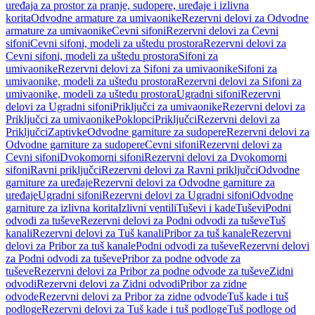
uređaja za prostor za pranje, sudopere, uređaje i izlivna
korita
Odvodne armature za umivaonike
Rezervni delovi za Odvodne
armature za umivaonike
Cevni sifoni
Rezervni delovi za Cevni
sifoni
Cevni sifoni, modeli za uštedu prostora
Rezervni delovi za
Cevni sifoni, modeli za uštedu prostora
Sifoni za
umivaonike
Rezervni delovi za Sifoni za umivaonike
Sifoni za
umivaonike, modeli za uštedu prostora
Rezervni delovi za Sifoni za
umivaonike, modeli za uštedu prostora
Ugradni sifoni
Rezervni
delovi za Ugradni sifoni
Priključci za umivaonike
Rezervni delovi za
Priključci za umivaonike
Poklopci
Priključci
Rezervni delovi za
Priključci
Zaptivke
Odvodne garniture za sudopere
Rezervni delovi za
Odvodne garniture za sudopere
Cevni sifoni
Rezervni delovi za
Cevni sifoni
Dvokomorni sifoni
Rezervni delovi za Dvokomorni
sifoni
Ravni priključci
Rezervni delovi za Ravni priključci
Odvodne
garniture za uređaje
Rezervni delovi za Odvodne garniture za
uređaje
Ugradni sifoni
Rezervni delovi za Ugradni sifoni
Odvodne
garniture za izlivna korita
Izlivni ventili
Tuševi i kade
Tuševi
Podni
odvodi za tuševe
Rezervni delovi za Podni odvodi za tuševe
Tuš
kanali
Rezervni delovi za Tuš kanali
Pribor za tuš kanale
Rezervni
delovi za Pribor za tuš kanale
Podni odvodi za tuševe
Rezervni delovi
za Podni odvodi za tuševe
Pribor za podne odvode za
tuševe
Rezervni delovi za Pribor za podne odvode za tuševe
Zidni
odvodi
Rezervni delovi za Zidni odvodi
Pribor za zidne
odvode
Rezervni delovi za Pribor za zidne odvode
Tuš kade i tuš
podloge
Rezervni delovi za Tuš kade i tuš podloge
Tuš podloge od