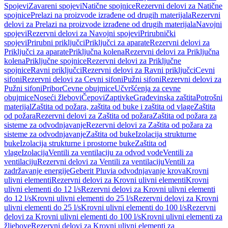
Spojevi
Zavareni spojevi
Natične spojnice
Rezervni delovi za Natične
spojnice
Prelazi na proizvode izrađene od drugih materijala
Rezervni
delovi za Prelazi na proizvode izrađene od drugih materijala
Navojni
spojevi
Rezervni delovi za Navojni spojevi
Prirubnički
spojevi
Prirubni priključci
Priključci za aparate
Rezervni delovi za
Priključci za aparate
Priključna kolena
Rezervni delovi za Priključna
kolena
Priključne spojnice
Rezervni delovi za Priključne
spojnice
Ravni priključci
Rezervni delovi za Ravni priključci
Cevni
sifoni
Rezervni delovi za Cevni sifoni
Pužni sifoni
Rezervni delovi za
Pužni sifoni
Pribor
Cevne obujmice
Učvršćenja za cevne
obujmice
Noseći žlebovi
Čepovi
Zaptivke
Građevinska zaštita
Potrošni
materijal
Zaštita od požara, zaštita od buke i zaštita od vlage
Zaštita
od požara
Rezervni delovi za Zaštita od požara
Zaštita od požara za
sisteme za odvodnjavanje
Rezervni delovi za Zaštita od požara za
sisteme za odvodnjavanje
Zaštita od buke
Izolacija strukturne
buke
Izolacija strukturne i prostorne buke
Zaštita od
vlage
Izolacija
Ventili za ventilaciju za odvod vode
Ventili za
ventilaciju
Rezervni delovi za Ventili za ventilaciju
Ventili za
zadržavanje energije
Geberit Pluvia odvodnjavanje krova
Krovni
ulivni elementi
Rezervni delovi za Krovni ulivni elementi
Krovni
ulivni elementi do 12 l/s
Rezervni delovi za Krovni ulivni elementi
do 12 l/s
Krovni ulivni elementi do 25 l/s
Rezervni delovi za Krovni
ulivni elementi do 25 l/s
Krovni ulivni elementi do 100 l/s
Rezervni
delovi za Krovni ulivni elementi do 100 l/s
Krovni ulivni elementi za
žljebove
Rezervni delovi za Krovni ulivni elementi za