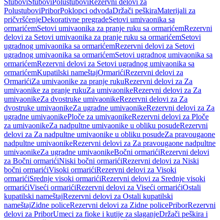
Stubovi
Stubovi
Polustubovi
Rezervni delovi za
Polustubovi
Pribor
Poklopci odvoda
Držači peškira
Materijali za
pričvršćenje
Dekorativne pregrade
Setovi umivaonika sa
ormarićem
Setovi umivaonika za pranje ruku sa ormarićem
Rezervni
delovi za Setovi umivaonika za pranje ruku sa ormarićem
Setovi
ugradnog umivaonika sa ormarićem
Rezervni delovi za Setovi
ugradnog umivaonika sa ormarićem
Setovi ugradnog umivaonika sa
ormarićem
Rezervni delovi za Setovi ugradnog umivaonika sa
ormarićem
Kupatilski nameštaj
Ormarići
Rezervni delovi za
Ormarići
Za umivaonike za pranje ruku
Rezervni delovi za Za
umivaonike za pranje ruku
Za umivaonike
Rezervni delovi za Za
umivaonike
Za dvostruke umivaonike
Rezervni delovi za Za
dvostruke umivaonike
Za ugradne umivaonike
Rezervni delovi za Za
ugradne umivaonike
Ploče za umivaonike
Rezervni delovi za Ploče
za umivaonike
Za nadpultne umivaonike u obliku posude
Rezervni
delovi za Za nadpultne umivaonike u obliku posude
Za pravougaone
nadpultne umivaonike
Rezervni delovi za Za pravougaone nadpultne
umivaonike
Za ugradne umivaonike
Bočni ormarići
Rezervni delovi
za Bočni ormarići
Niski bočni ormarići
Rezervni delovi za Niski
bočni ormarići
Visoki ormarići
Rezervni delovi za Visoki
ormarići
Srednje visoki ormarići
Rezervni delovi za Srednje visoki
ormarići
Viseći ormarići
Rezervni delovi za Viseći ormarići
Ostali
kupatilski nameštaj
Rezervni delovi za Ostali kupatilski
nameštaj
Zidne police
Rezervni delovi za Zidne police
Pribor
Rezervni
delovi za Pribor
Umeci za fioke i kutije za slaganje
Držači peškira i