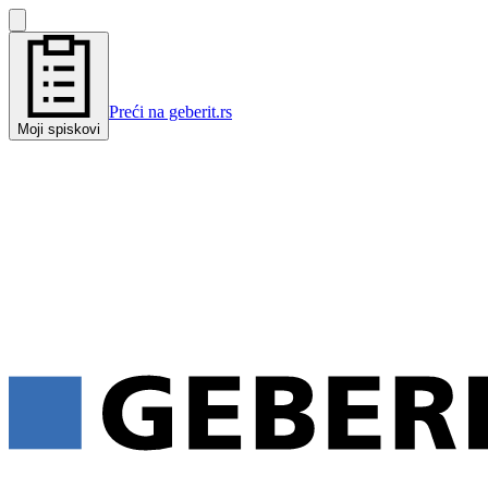
Preći na geberit.rs
Moji spiskovi