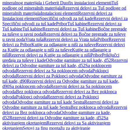
mineralnog materijala i Geberit Duofix instalacioni elementi
Tuš
podloge od mineralnih materijala
Rezervni delovi za Tuš podloge od
mineralnih materijala
Instalacioni elementi
Rezervni delovi za
Instalacioni elementi
Specifični odvodi za tuš kade
Rezervni delovi za
Specifični odvodi za tuš kade
Pribor
Tuš kabine
Rezervni delovi za
Tuš kabine
Tuš kabine
Rezervni delovi za Tuš kabine
Bočne pregrade
za tuševe u ravni poda
Rezervni delovi za Bočne pregrade za tuševe
u ravni poda
Vrata tuša
Rezervni delovi za Vrata tuša
Pribor
Rezervni
delovi za Pribor
Kutije za odlaganje u niši za tuševe
Rezervni delovi
za Kutije za odlaganje u niši za tuševe
Kutije za odlaganje u
niši
Rezervni delovi za Kutije za odlaganje u niši
Pribor
Priključci
uređaja za tuševe i kade
Odvodne garniture za tuš kade, d52
Rezervni
delovi za Odvodne garniture za tuš kade, d52
Sa poklopcem
odvoda
Rezervni delovi za Sa poklopcem odvoda
Poklopci
odvoda
Rezervni delovi za Poklopci odvoda
Odvodne garniture za
tuš kade, d90
Rezervni delovi za Odvodne garniture za tuš kade,
d90
Sa poklopcem odvoda
Rezervni delovi za Sa poklopcem
odvoda
Bez poklopca odvoda
Rezervni delovi za Bez poklopca
odvoda
Poklopci odvoda
Rezervni delovi za Poklopci
odvoda
Odvodne garniture za tuš kade Sestra
Rezervni delovi za
Odvodne garniture za tuš kade Sestra
Bez poklopca odvoda
Rezervni
delovi za Bez poklopca odvoda
Odvodne garniture za kade,
d52
Rezervni delovi za Odvodne garniture za kade, d52
Sa
aktiviranjem okretanjem
Rezervni delovi za Sa aktiviranjem
okretanjem
Setovi za finu montažu za aktiviranje