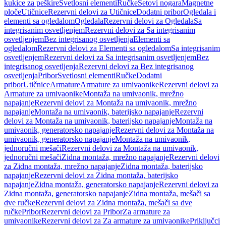
kukice za peškire
Svetlosni elementi
Ručke
Setovi nogara
Magnetne
ploče
Utičnice
Rezervni delovi za Utičnice
Dodatni pribor
Ogledala i
elementi sa ogledalom
Ogledala
Rezervni delovi za Ogledala
Sa
integrisanim osvetljenjem
Rezervni delovi za Sa integrisanim
osvetljenjem
Bez integrisanog osvetljenja
Elementi sa
ogledalom
Rezervni delovi za Elementi sa ogledalom
Sa integrisanim
osvetljenjem
Rezervni delovi za Sa integrisanim osvetljenjem
Bez
integrisanog osvetljenja
Rezervni delovi za Bez integrisanog
osvetljenja
Pribor
Svetlosni elementi
Ručke
Dodatni
pribor
Utičnice
Armature
Armature za umivaonike
Rezervni delovi za
Armature za umivaonike
Montaža na umivaonik, mrežno
napajanje
Rezervni delovi za Montaža na umivaonik, mrežno
napajanje
Montaža na umivaonik, baterijsko napajanje
Rezervni
delovi za Montaža na umivaonik, baterijsko napajanje
Montaža na
umivaonik, generatorsko napajanje
Rezervni delovi za Montaža na
umivaonik, generatorsko napajanje
Montaža na umivaonik,
jednoručni mešači
Rezervni delovi za Montaža na umivaonik,
jednoručni mešači
Zidna montaža, mrežno napajanje
Rezervni delovi
za Zidna montaža, mrežno napajanje
Zidna montaža, baterijsko
napajanje
Rezervni delovi za Zidna montaža, baterijsko
napajanje
Zidna montaža, generatorsko napajanje
Rezervni delovi za
Zidna montaža, generatorsko napajanje
Zidna montaža, mešači sa
dve ručke
Rezervni delovi za Zidna montaža, mešači sa dve
ručke
Pribor
Rezervni delovi za Pribor
Za armature za
umivaonike
Rezervni delovi za Za armature za umivaonike
Priključci