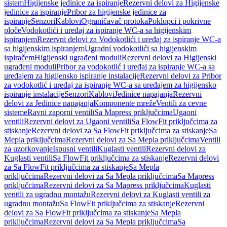
sistem
Higijenske jedinice za ispiranje
Rezervni delovi za Higijenske
jedinice za ispiranje
Pribor za higijenske jedinice za
ispiranje
Senzori
Kablovi
Ograničavač protoka
Poklopci i pokrivne
ploče
Vodokotlići i uređaj za ispiranje WC-a sa higijenskim
ispiranjem
Rezervni delovi za Vodokotlići i uređaj za ispiranje WC-a
sa higijenskim ispiranjem
Ugradni vodokotlići sa higijenskim
ispiračem
Higijenski ugrađeni moduli
Rezervni delovi za Higijenski
ugrađeni moduli
Pribor za vodokotlić i uređaj za ispiranje WC-a sa
uređajem za higijensko ispiranje instalacije
Rezervni delovi za Pribor
za vodokotlić i uređaj za ispiranje WC-a sa uređajem za higijensko
ispiranje instalacije
Senzori
Kablovi
Jedinice napajanja
Rezervni
delovi za Jedinice napajanja
Komponente mreže
Ventili za cevne
sisteme
Ravni zaporni ventili
Sa Mapress priključcima
Ugaoni
ventili
Rezervni delovi za Ugaoni ventili
Sa FlowFit priključcima za
stiskanje
Rezervni delovi za Sa FlowFit priključcima za stiskanje
Sa
Mepla priključcima
Rezervni delovi za Sa Mepla priključcima
Ventili
za uzorkovanje
Ispusni ventili
Kuglasti ventili
Rezervni delovi za
Kuglasti ventili
Sa FlowFit priključcima za stiskanje
Rezervni delovi
za Sa FlowFit priključcima za stiskanje
Sa Mepla
priključcima
Rezervni delovi za Sa Mepla priključcima
Sa Mapress
priključcima
Rezervni delovi za Sa Mapress priključcima
Kuglasti
ventili za ugradnu montažu
Rezervni delovi za Kuglasti ventili za
ugradnu montažu
Sa FlowFit priključcima za stiskanje
Rezervni
delovi za Sa FlowFit priključcima za stiskanje
Sa Mepla
priključcima
Rezervni delovi za Sa Mepla priključcima
Sa