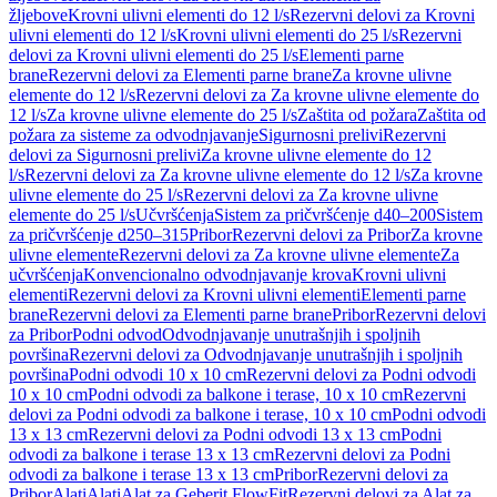
žljebove
Krovni ulivni elementi do 12 l/s
Rezervni delovi za Krovni
ulivni elementi do 12 l/s
Krovni ulivni elementi do 25 l/s
Rezervni
delovi za Krovni ulivni elementi do 25 l/s
Elementi parne
brane
Rezervni delovi za Elementi parne brane
Za krovne ulivne
elemente do 12 l/s
Rezervni delovi za Za krovne ulivne elemente do
12 l/s
Za krovne ulivne elemente do 25 l/s
Zaštita od požara
Zaštita od
požara za sisteme za odvodnjavanje
Sigurnosni prelivi
Rezervni
delovi za Sigurnosni prelivi
Za krovne ulivne elemente do 12
l/s
Rezervni delovi za Za krovne ulivne elemente do 12 l/s
Za krovne
ulivne elemente do 25 l/s
Rezervni delovi za Za krovne ulivne
elemente do 25 l/s
Učvršćenja
Sistem za pričvršćenje d40–200
Sistem
za pričvršćenje d250–315
Pribor
Rezervni delovi za Pribor
Za krovne
ulivne elemente
Rezervni delovi za Za krovne ulivne elemente
Za
učvršćenja
Konvencionalno odvodnjavanje krova
Krovni ulivni
elementi
Rezervni delovi za Krovni ulivni elementi
Elementi parne
brane
Rezervni delovi za Elementi parne brane
Pribor
Rezervni delovi
za Pribor
Podni odvod
Odvodnjavanje unutrašnjih i spoljnih
površina
Rezervni delovi za Odvodnjavanje unutrašnjih i spoljnih
površina
Podni odvodi 10 x 10 cm
Rezervni delovi za Podni odvodi
10 x 10 cm
Podni odvodi za balkone i terase, 10 x 10 cm
Rezervni
delovi za Podni odvodi za balkone i terase, 10 x 10 cm
Podni odvodi
13 x 13 cm
Rezervni delovi za Podni odvodi 13 x 13 cm
Podni
odvodi za balkone i terase 13 x 13 cm
Rezervni delovi za Podni
odvodi za balkone i terase 13 x 13 cm
Pribor
Rezervni delovi za
Pribor
Alati
Alati
Alat za Geberit FlowFit
Rezervni delovi za Alat za