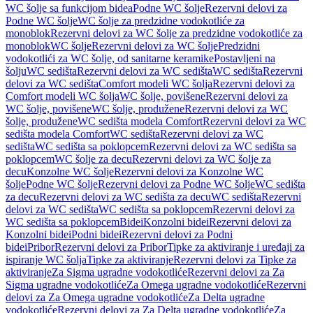
WC šolje sa funkcijom bidea
Podne WC šolje
Rezervni delovi za
Podne WC šolje
WC šolje za predzidne vodokotliće za
monoblok
Rezervni delovi za WC šolje za predzidne vodokotliće za
monoblok
WC šolje
Rezervni delovi za WC šolje
Predzidni
vodokotlići za WC šolje, od sanitarne keramike
Postavljeni na
šolju
WC sedišta
Rezervni delovi za WC sedišta
WC sedišta
Rezervni
delovi za WC sedišta
Comfort modeli WC šolja
Rezervni delovi za
Comfort modeli WC šolja
WC šolje, povišene
Rezervni delovi za
WC šolje, povišene
WC šolje, produžene
Rezervni delovi za WC
šolje, produžene
WC sedišta modela Comfort
Rezervni delovi za WC
sedišta modela Comfort
WC sedišta
Rezervni delovi za WC
sedišta
WC sedišta sa poklopcem
Rezervni delovi za WC sedišta sa
poklopcem
WC šolje za decu
Rezervni delovi za WC šolje za
decu
Konzolne WC šolje
Rezervni delovi za Konzolne WC
šolje
Podne WC šolje
Rezervni delovi za Podne WC šolje
WC sedišta
za decu
Rezervni delovi za WC sedišta za decu
WC sedišta
Rezervni
delovi za WC sedišta
WC sedišta sa poklopcem
Rezervni delovi za
WC sedišta sa poklopcem
Bidei
Konzolni bidei
Rezervni delovi za
Konzolni bidei
Podni bidei
Rezervni delovi za Podni
bidei
Pribor
Rezervni delovi za Pribor
Tipke za aktiviranje i uređaji za
ispiranje WC šolja
Tipke za aktiviranje
Rezervni delovi za Tipke za
aktiviranje
Za Sigma ugradne vodokotliće
Rezervni delovi za Za
Sigma ugradne vodokotliće
Za Omega ugradne vodokotliće
Rezervni
delovi za Za Omega ugradne vodokotliće
Za Delta ugradne
vodokotliće
Rezervni delovi za Za Delta ugradne vodokotliće
Za