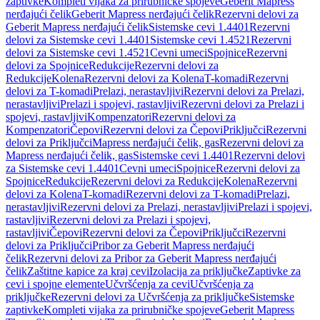
zaptivke
Kompleti vijaka za prirubničke spojeve
Geberit Mapress
nerđajući čelik
Geberit Mapress nerđajući čelik
Rezervni delovi za
Geberit Mapress nerđajući čelik
Sistemske cevi 1.4401
Rezervni
delovi za Sistemske cevi 1.4401
Sistemske cevi 1.4521
Rezervni
delovi za Sistemske cevi 1.4521
Cevni umeci
Spojnice
Rezervni
delovi za Spojnice
Redukcije
Rezervni delovi za
Redukcije
Kolena
Rezervni delovi za Kolena
T-komadi
Rezervni
delovi za T-komadi
Prelazi, nerastavljivi
Rezervni delovi za Prelazi,
nerastavljivi
Prelazi i spojevi, rastavljivi
Rezervni delovi za Prelazi i
spojevi, rastavljivi
Kompenzatori
Rezervni delovi za
Kompenzatori
Čepovi
Rezervni delovi za Čepovi
Priključci
Rezervni
delovi za Priključci
Mapress nerđajući čelik, gas
Rezervni delovi za
Mapress nerđajući čelik, gas
Sistemske cevi 1.4401
Rezervni delovi
za Sistemske cevi 1.4401
Cevni umeci
Spojnice
Rezervni delovi za
Spojnice
Redukcije
Rezervni delovi za Redukcije
Kolena
Rezervni
delovi za Kolena
T-komadi
Rezervni delovi za T-komadi
Prelazi,
nerastavljivi
Rezervni delovi za Prelazi, nerastavljivi
Prelazi i spojevi,
rastavljivi
Rezervni delovi za Prelazi i spojevi,
rastavljivi
Čepovi
Rezervni delovi za Čepovi
Priključci
Rezervni
delovi za Priključci
Pribor za Geberit Mapress nerđajući
čelik
Rezervni delovi za Pribor za Geberit Mapress nerđajući
čelik
Zaštitne kapice za kraj cevi
Izolacija za priključke
Zaptivke za
cevi i spojne elemente
Učvršćenja za cevi
Učvršćenja za
priključke
Rezervni delovi za Učvršćenja za priključke
Sistemske
zaptivke
Kompleti vijaka za prirubničke spojeve
Geberit Mapress