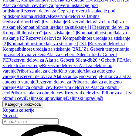
Alat za obradu cevi
Čep za proveru instalacije pod
pritiskom
Rezervni delovi za Čep za proveru instalacije pod
pritiskom
Ispitna sredstva
Rezervni delovi za Ispitna
sredstva
Pribor
Uređaji za stiskanje
Rezervni delovi za Uređaji za
stiskanje
Kompatibilnost uređaja za stiskanje [1]
Rezervni delovi za
Kompatibilnost uređaja za stiskanje [1]
Kompatibilnost uređaja za
stiskanje [2]
Rezervni delovi za Kompatibilnost uređaja za stiskanje
[2]
Kompatibilnost uređaja za stiskanje [2XL]
Rezervni delovi za
Kompatibilnost uređaja za stiskanje [2XL]
Za Geberit temperiranje
površine
Cevna vretena
Alat za Geberit Silent-db20 / Geberit
PE
Rezervni delovi za Alat za Geberit Silent-db20 / Geberit PE
Alat
za električno varenje
Rezervni delovi za Alat za električno
varenje
Pribor za alat za električno varenje
Alat za autogeno
varenje
Rezervni delovi za Alat za autogeno varenje
Pribor za alat za
autogeno varenje
Rezervni delovi za Pribor za alat za autogeno
varenje
Alat za obradu cevi
Rezervni delovi za Alat za obradu
cevi
Pribor za alat za obradu cevi
Rezervni delovi za Pribor za alat za
obradu cevi
Daljinsko upravljanje
Daljinski upravljači
Kategorije proizvoda
Kupatilske serije
Novosti