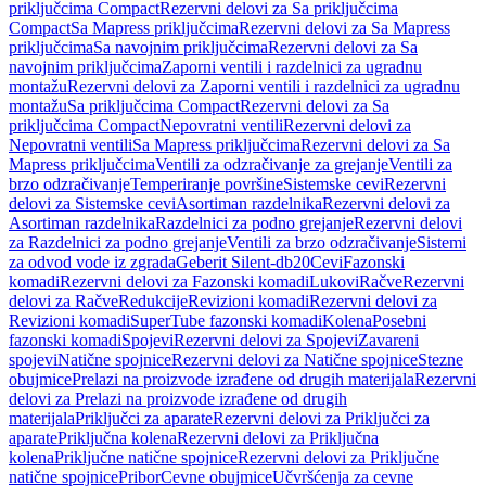
priključcima Compact
Rezervni delovi za Sa priključcima
Compact
Sa Mapress priključcima
Rezervni delovi za Sa Mapress
priključcima
Sa navojnim priključcima
Rezervni delovi za Sa
navojnim priključcima
Zaporni ventili i razdelnici za ugradnu
montažu
Rezervni delovi za Zaporni ventili i razdelnici za ugradnu
montažu
Sa priključcima Compact
Rezervni delovi za Sa
priključcima Compact
Nepovratni ventili
Rezervni delovi za
Nepovratni ventili
Sa Mapress priključcima
Rezervni delovi za Sa
Mapress priključcima
Ventili za odzračivanje za grejanje
Ventili za
brzo odzračivanje
Temperiranje površine
Sistemske cevi
Rezervni
delovi za Sistemske cevi
Asortiman razdelnika
Rezervni delovi za
Asortiman razdelnika
Razdelnici za podno grejanje
Rezervni delovi
za Razdelnici za podno grejanje
Ventili za brzo odzračivanje
Sistemi
za odvod vode iz zgrada
Geberit Silent-db20
Cevi
Fazonski
komadi
Rezervni delovi za Fazonski komadi
Lukovi
Račve
Rezervni
delovi za Račve
Redukcije
Revizioni komadi
Rezervni delovi za
Revizioni komadi
SuperTube fazonski komadi
Kolena
Posebni
fazonski komadi
Spojevi
Rezervni delovi za Spojevi
Zavareni
spojevi
Natične spojnice
Rezervni delovi za Natične spojnice
Stezne
obujmice
Prelazi na proizvode izrađene od drugih materijala
Rezervni
delovi za Prelazi na proizvode izrađene od drugih
materijala
Priključci za aparate
Rezervni delovi za Priključci za
aparate
Priključna kolena
Rezervni delovi za Priključna
kolena
Priključne natične spojnice
Rezervni delovi za Priključne
natične spojnice
Pribor
Cevne obujmice
Učvršćenja za cevne