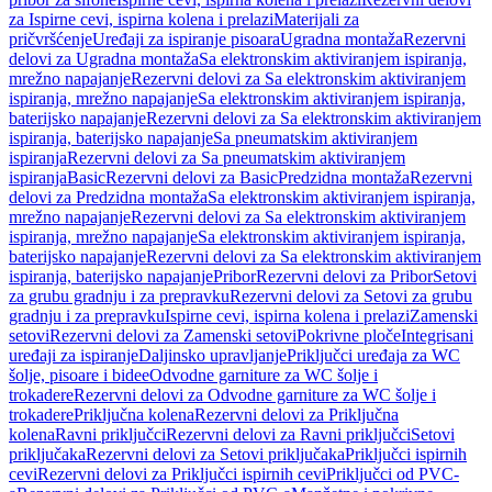
za Ispirne cevi, ispirna kolena i prelazi
Materijali za
pričvršćenje
Uređaji za ispiranje pisoara
Ugradna montaža
Rezervni
delovi za Ugradna montaža
Sa elektronskim aktiviranjem ispiranja,
mrežno napajanje
Rezervni delovi za Sa elektronskim aktiviranjem
ispiranja, mrežno napajanje
Sa elektronskim aktiviranjem ispiranja,
baterijsko napajanje
Rezervni delovi za Sa elektronskim aktiviranjem
ispiranja, baterijsko napajanje
Sa pneumatskim aktiviranjem
ispiranja
Rezervni delovi za Sa pneumatskim aktiviranjem
ispiranja
Basic
Rezervni delovi za Basic
Predzidna montaža
Rezervni
delovi za Predzidna montaža
Sa elektronskim aktiviranjem ispiranja,
mrežno napajanje
Rezervni delovi za Sa elektronskim aktiviranjem
ispiranja, mrežno napajanje
Sa elektronskim aktiviranjem ispiranja,
baterijsko napajanje
Rezervni delovi za Sa elektronskim aktiviranjem
ispiranja, baterijsko napajanje
Pribor
Rezervni delovi za Pribor
Setovi
za grubu gradnju i za prepravku
Rezervni delovi za Setovi za grubu
gradnju i za prepravku
Ispirne cevi, ispirna kolena i prelazi
Zamenski
setovi
Rezervni delovi za Zamenski setovi
Pokrivne ploče
Integrisani
uređaji za ispiranje
Daljinsko upravljanje
Priključci uređaja za WC
šolje, pisoare i bidee
Odvodne garniture za WC šolje i
trokadere
Rezervni delovi za Odvodne garniture za WC šolje i
trokadere
Priključna kolena
Rezervni delovi za Priključna
kolena
Ravni priključci
Rezervni delovi za Ravni priključci
Setovi
priključaka
Rezervni delovi za Setovi priključaka
Priključci ispirnih
cevi
Rezervni delovi za Priključci ispirnih cevi
Priključci od PVC-