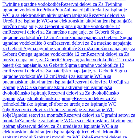
Twinline ugradne vodokotliće
Rezervni delovi za Za Twinline
ugradne vodokotliće
Pribor
Potrošni materijali
Uređaji za ispiranje
WC-a sa elektronskim aktiviranjem ispiranja
Rezervni delovi za
Uređaji za ispiranje WC-a sa elektronskim aktiviranjem ispiranja
Za
mrežno napajanje, za Geberit Sigma ugradne vodokotliće 12
cm
Rezervni delovi za Za mrežno napajanje, za Geberit Sigma
ugradne vodokotliće 12 cm
Za mrežno napajanje, za Geberit Sigma
ugradne vodokotliće 8 cm
Rezervni delovi za Za mrežno napajanje,
za Geberit Sigma ugradne vodokotliće 8 cm
Za mrežno napajanje, za
Geberit Omega ugradne vodokotliće 12 cm
Rezervni delovi za Za
mrežno napajanje, za Geberit Omega ugradne vodokotliće 12 cm
Za
baterijsko napajanje, za Geberit Sigma ugradne vodokotliće 12
cm
Rezervni delovi za Za baterijsko napajanje, za Geberit Sigma
ugradne vodokotliće 12 cm
Uređaji za ispiranje WC-a sa
pneumatskim aktiviranjem ispiranja
Rezervni delovi za Uređaji za
ispiranje WC-a sa pneumatskim aktiviranjem ispiranja
Za
dvokoličinsko ispiranje
Rezervni delovi za Za dvokoličinsko
ispiranje
Za jednokoličinsko ispiranje
Rezervni delovi za Za
jednokoličinsko ispiranje
Pribor za uređaje za ispiranje WC
šolje
Rezervni delovi za Pribor za uređaje za ispiranje WC
šolje
Ugradni setovi za montažu
Rezervni delovi za Ugradni setovi za
montažu
Za uređaje za ispiranje WC-a sa elektronskim aktiviranjem
ispiranja
Rezervni delovi za Za uređaje za ispiranje WC-a sa
elektronskim aktiviranjem ispiranja
Spojnice
Geberit Monolith
sanitarni moduli
Sanitarni moduli za WC šolje
Rezervni delovi za