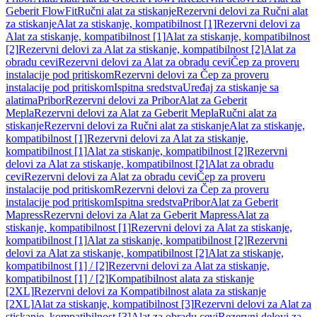
Geberit FlowFit
Ručni alat za stiskanje
Rezervni delovi za Ručni alat
za stiskanje
Alat za stiskanje, kompatibilnost [1]
Rezervni delovi za
Alat za stiskanje, kompatibilnost [1]
Alat za stiskanje, kompatibilnost
[2]
Rezervni delovi za Alat za stiskanje, kompatibilnost [2]
Alat za
obradu cevi
Rezervni delovi za Alat za obradu cevi
Čep za proveru
instalacije pod pritiskom
Rezervni delovi za Čep za proveru
instalacije pod pritiskom
Ispitna sredstva
Uređaj za stiskanje sa
alatima
Pribor
Rezervni delovi za Pribor
Alat za Geberit
Mepla
Rezervni delovi za Alat za Geberit Mepla
Ručni alat za
stiskanje
Rezervni delovi za Ručni alat za stiskanje
Alat za stiskanje,
kompatibilnost [1]
Rezervni delovi za Alat za stiskanje,
kompatibilnost [1]
Alat za stiskanje, kompatibilnost [2]
Rezervni
delovi za Alat za stiskanje, kompatibilnost [2]
Alat za obradu
cevi
Rezervni delovi za Alat za obradu cevi
Čep za proveru
instalacije pod pritiskom
Rezervni delovi za Čep za proveru
instalacije pod pritiskom
Ispitna sredstva
Pribor
Alat za Geberit
Mapress
Rezervni delovi za Alat za Geberit Mapress
Alat za
stiskanje, kompatibilnost [1]
Rezervni delovi za Alat za stiskanje,
kompatibilnost [1]
Alat za stiskanje, kompatibilnost [2]
Rezervni
delovi za Alat za stiskanje, kompatibilnost [2]
Alat za stiskanje,
kompatibilnost [1] / [2]
Rezervni delovi za Alat za stiskanje,
kompatibilnost [1] / [2]
Kompatibilnost alata za stiskanje
[2XL]
Rezervni delovi za Kompatibilnost alata za stiskanje
[2XL]
Alat za stiskanje, kompatibilnost [3]
Rezervni delovi za Alat za
stiskanje, kompatibilnost [3]
Alat za obradu cevi
Rezervni delovi za