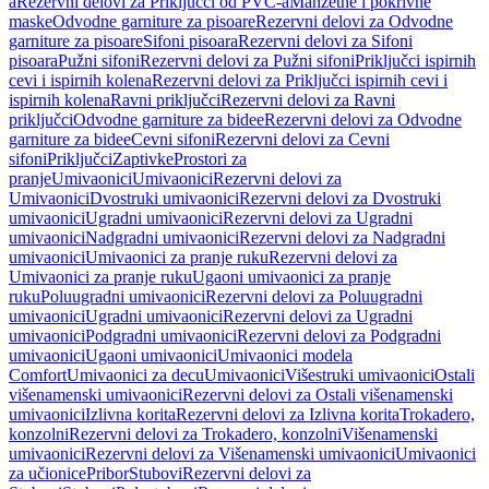
a
Rezervni delovi za Priključci od PVC-a
Manžetne i pokrivne
maske
Odvodne garniture za pisoare
Rezervni delovi za Odvodne
garniture za pisoare
Sifoni pisoara
Rezervni delovi za Sifoni
pisoara
Pužni sifoni
Rezervni delovi za Pužni sifoni
Priključci ispirnih
cevi i ispirnih kolena
Rezervni delovi za Priključci ispirnih cevi i
ispirnih kolena
Ravni priključci
Rezervni delovi za Ravni
priključci
Odvodne garniture za bidee
Rezervni delovi za Odvodne
garniture za bidee
Cevni sifoni
Rezervni delovi za Cevni
sifoni
Priključci
Zaptivke
Prostori za
pranje
Umivaonici
Umivaonici
Rezervni delovi za
Umivaonici
Dvostruki umivaonici
Rezervni delovi za Dvostruki
umivaonici
Ugradni umivaonici
Rezervni delovi za Ugradni
umivaonici
Nadgradni umivaonici
Rezervni delovi za Nadgradni
umivaonici
Umivaonici za pranje ruku
Rezervni delovi za
Umivaonici za pranje ruku
Ugaoni umivaonici za pranje
ruku
Poluugradni umivaonici
Rezervni delovi za Poluugradni
umivaonici
Ugradni umivaonici
Rezervni delovi za Ugradni
umivaonici
Podgradni umivaonici
Rezervni delovi za Podgradni
umivaonici
Ugaoni umivaonici
Umivaonici modela
Comfort
Umivaonici za decu
Umivaonici
Višestruki umivaonici
Ostali
višenamenski umivaonici
Rezervni delovi za Ostali višenamenski
umivaonici
Izlivna korita
Rezervni delovi za Izlivna korita
Trokadero,
konzolni
Rezervni delovi za Trokadero, konzolni
Višenamenski
umivaonici
Rezervni delovi za Višenamenski umivaonici
Umivaonici
za učionice
Pribor
Stubovi
Rezervni delovi za