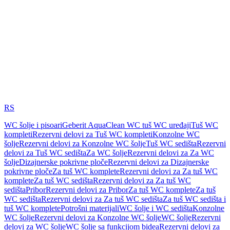
RS
WC šolje i pisoari
Geberit AquaClean WC tuš WC uređaji
Tuš WC
kompleti
Rezervni delovi za Tuš WC kompleti
Konzolne WC
šolje
Rezervni delovi za Konzolne WC šolje
Tuš WC sedišta
Rezervni
delovi za Tuš WC sedišta
Za WC šolje
Rezervni delovi za Za WC
šolje
Dizajnerske pokrivne ploče
Rezervni delovi za Dizajnerske
pokrivne ploče
Za tuš WC komplete
Rezervni delovi za Za tuš WC
komplete
Za tuš WC sedišta
Rezervni delovi za Za tuš WC
sedišta
Pribor
Rezervni delovi za Pribor
Za tuš WC komplete
Za tuš
WC sedišta
Rezervni delovi za Za tuš WC sedišta
Za tuš WC sedišta i
tuš WC komplete
Potrošni materijali
WC šolje i WC sedišta
Konzolne
WC šolje
Rezervni delovi za Konzolne WC šolje
WC šolje
Rezervni
delovi za WC šolje
WC šolje sa funkcijom bidea
Rezervni delovi za