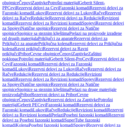
obujmice
Čepovi
Zaptivke
Potrošni materijal
Geberit Silent-
PP
Cevi
Rezervni delovi za Cevi
Fazonski komadi
Rezervni delovi za
Fazonski komadi
Lukovi
Rezervni delovi za Lukovi
Račve
Rezervni
delovi za Račve
Redukcije
Rezervni delovi za Redukcije
Revizioni
komadi
Rezervni delovi za Revizioni komadi
Spojevi
Rezervni delovi
za Spojevi
Natične spojnice
Rezervni delovi za Natične
spojnice
Spojnice sa steznim klještima
Prelazi na proizvode izrađene
od drugih materijala
Priključci za aparate
Rezervni delovi za
Priključci za aparate
Priključna kolena
Rezervni delovi za Priključna
kolena
Ravni priključci
Rezervni delovi za Ravni
priključci
Pribor
Cevne obujmice
Čepovi
Zaptivke
Zaštitni
poklopac
Potrošni materijal
Geberit Silent-Pro
Cevi
Rezervni delovi za
Cevi
Fazonski komadi
Rezervni delovi za Fazonski
komadi
Lukovi
Rezervni delovi za Lukovi
Račve
Rezervni delovi za
Račve
Redukcije
Rezervni delovi za Redukcije
Revizioni
komadi
Rezervni delovi za Revizioni komadi
Spojevi
Rezervni delovi
za Spojevi
Natične spojnice
Rezervni delovi za Natične
spojnice
Spojnice sa steznim klještima
Prelazi na druge materijale
proizvoda
Pribor
Rezervni delovi za Pribor
Cevne
obujmice
Čepovi
Zaptivke
Rezervni delovi za Zaptivke
Potrošni
materijal
Geberit PE
Cevi
Fazonski komadi
Rezervni delovi za
Fazonski komadi
Lukovi
Račve
Redukcije
Revizioni komadi
Rezervni
delovi za Revizioni komadi
Prelazi
Posebni fazonski komadi
Rezervni
delovi za Posebni fazonski komadi
SuperTube fazonski
komadi
Kolena
Posebni fazonski komadi
Spojevi
Rezervni delovi za