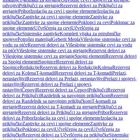
odvojivi
Priključci za grejanje
Rezervni delovi za Priključci za
grejanje
Pribor
Izolacija za cevi i spojne elemente
Izolacija za
priključke
Zaptivke za cevi i spojne elemente
Zaptivke za
priključke
Zaptivke za spojne elemente
Poklopci za cevi
Poklopac za
spojne elemente
Učvršćenja za cevi
Učvršćenja za
priključke
Sistemske zaptivke
Kompleti vijaka za prirubničke
spojeve
Potrošni materijal
Geberit Mepla
Višeslojne sistemske cevi za
vodu za piće
Rezervni delovi za Višeslojne sistemske cevi za vodu
za piće
Višeslojne sistemske cevi za grejanje
Rezervni delovi za
Višeslojne sistemske cevi za grejanje
Spojni elementi
Rezervni delovi
za Spojni elementi
Spojnice
Rezervni delovi za
Spojnice
Redukcije
Rezervni delovi za Redukcije
Kolena
Rezervni
delovi za Kolena
T-komadi
Rezervni delovi za T-komadi
Prelazi,
nerastavljivi
Rezervni delovi za Prelazi, nerastavljivi
Prelazi i spojevi,
rastavljivi
Rezervni delovi za Prelazi i spojevi,
rastavljivi
Čepovi
Rezervni delovi za Čepovi
Priključci
Rezervni
delovi za Priključci
Razdelnik sa navojnim priključkom
Rezervni
delovi za Razdelnik sa navojnim priključkom
T-komadi za
grejanje
Rezervni delovi za T-komadi za grejanje
Priključci za
grejanje
Rezervni delovi za Priključci za grejanje
Pribor
Rezervni
delovi za Pribor
Izolacija za cevi i spojne elemente
Izolacija za
priključke
Zaptivke za cevi i spojne elemente
Zaptivke za
priključke
Poklopci za cevi
Učvršćenja za cevi
Učvršćenja za
priključke
Rezervni delovi za Učvršćenja za priključke
Sistemske