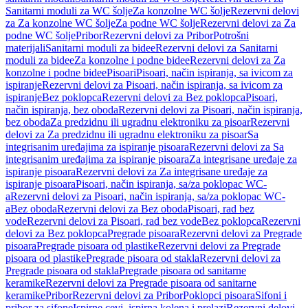
Sanitarni moduli za WC šolje
Za konzolne WC šolje
Rezervni delovi
za Za konzolne WC šolje
Za podne WC šolje
Rezervni delovi za Za
podne WC šolje
Pribor
Rezervni delovi za Pribor
Potrošni
materijali
Sanitarni moduli za bidee
Rezervni delovi za Sanitarni
moduli za bidee
Za konzolne i podne bidee
Rezervni delovi za Za
konzolne i podne bidee
Pisoari
Pisoari, način ispiranja, sa ivicom za
ispiranje
Rezervni delovi za Pisoari, način ispiranja, sa ivicom za
ispiranje
Bez poklopca
Rezervni delovi za Bez poklopca
Pisoari,
način ispiranja, bez oboda
Rezervni delovi za Pisoari, način ispiranja,
bez oboda
Za predzidnu ili ugradnu elektroniku za pisoar
Rezervni
delovi za Za predzidnu ili ugradnu elektroniku za pisoar
Sa
integrisanim uređajima za ispiranje pisoara
Rezervni delovi za Sa
integrisanim uređajima za ispiranje pisoara
Za integrisane uređaje za
ispiranje pisoara
Rezervni delovi za Za integrisane uređaje za
ispiranje pisoara
Pisoari, način ispiranja, sa/za poklopac WC-
a
Rezervni delovi za Pisoari, način ispiranja, sa/za poklopac WC-
a
Bez oboda
Rezervni delovi za Bez oboda
Pisoari, rad bez
vode
Rezervni delovi za Pisoari, rad bez vode
Bez poklopca
Rezervni
delovi za Bez poklopca
Pregrade pisoara
Rezervni delovi za Pregrade
pisoara
Pregrade pisoara od plastike
Rezervni delovi za Pregrade
pisoara od plastike
Pregrade pisoara od stakla
Rezervni delovi za
Pregrade pisoara od stakla
Pregrade pisoara od sanitarne
keramike
Rezervni delovi za Pregrade pisoara od sanitarne
keramike
Pribor
Rezervni delovi za Pribor
Poklopci pisoara
Sifoni i
pribor za sifone
Ispirne cevi, ispirna kolena i prelazi
Rezervni delovi