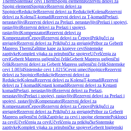
Therm
Sistemske cevi Therm
Spojni elementi
Rezervni delovi za
Spojni elementi
Spojnice
Rezervni delovi za
Spojnice
Redukcije
Rezervni delovi za Redukcije
Kolena
Rezervni
delovi za Kolena
T-komadi
Rezervni delovi za T-komadi
Prelazi,
nerastavljivi
Rezervni delovi za Prelazi, nerastavljivi
Prelazi i spojevi,
rastavljivi
Rezervni delovi za Prelazi i spojevi,
rastavljivi
Kompenzatori
Rezervni delovi za
Kompenzatori
Čepovi
Rezervni delovi za Čepovi
Priključci za
grejanje
Rezervni delovi za Priključci za grejanje
Pribor za Geberit
Mapress Therm
Zaštitne kape za krajeve cevi
Sistemske
zaptivke
Kompleti vijaka za prirubničke spojeve
Učvršćenja za
cevi
Geberit Mapress ugljenični čelik
Geberit Mapress ugljenični
čelik
Rezervni delovi za Geberit Mapress ugljenični čelik
Sistemske
cevi 1.0034
Sistemske cevi 1.0215
Cevni umeci
Spojnice
Rezervni
delovi za Spojnice
Redukcije
Rezervni delovi za
Redukcije
Kolena
Rezervni delovi za Kolena
T-komadi
Rezervni
delovi za T-komadi
Krstasti komadi
Rezervni delovi za Krstasti
komadi
Prelazi, nerastavljivi
Rezervni delovi za Prelazi,
nerastavljivi
Prelazi i spojevi, rastavljivi
Rezervni delovi za Prelazi i
spojevi, rastavljivi
Kompenzatori
Rezervni delovi za
Kompenzatori
Čepovi
Rezervni delovi za Čepovi
Priključci za
grejanje
Rezervni delovi za Priključci za grejanje
Pribor za Geberit
Mapress ugljenični čelik
Zaptivke za cevi i spojne elemente
Poklopci
za cevi
Učvršćenja za cevi
Učvršćenja za priključke
Sistemske
zaptivke
Kompleti vijaka za prirubničke spojeve
Geberit higijenski