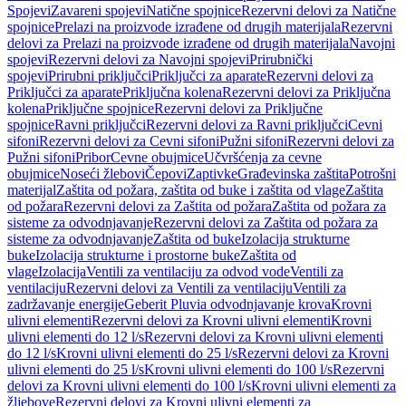
Spojevi
Zavareni spojevi
Natične spojnice
Rezervni delovi za Natične
spojnice
Prelazi na proizvode izrađene od drugih materijala
Rezervni
delovi za Prelazi na proizvode izrađene od drugih materijala
Navojni
spojevi
Rezervni delovi za Navojni spojevi
Prirubnički
spojevi
Prirubni priključci
Priključci za aparate
Rezervni delovi za
Priključci za aparate
Priključna kolena
Rezervni delovi za Priključna
kolena
Priključne spojnice
Rezervni delovi za Priključne
spojnice
Ravni priključci
Rezervni delovi za Ravni priključci
Cevni
sifoni
Rezervni delovi za Cevni sifoni
Pužni sifoni
Rezervni delovi za
Pužni sifoni
Pribor
Cevne obujmice
Učvršćenja za cevne
obujmice
Noseći žlebovi
Čepovi
Zaptivke
Građevinska zaštita
Potrošni
materijal
Zaštita od požara, zaštita od buke i zaštita od vlage
Zaštita
od požara
Rezervni delovi za Zaštita od požara
Zaštita od požara za
sisteme za odvodnjavanje
Rezervni delovi za Zaštita od požara za
sisteme za odvodnjavanje
Zaštita od buke
Izolacija strukturne
buke
Izolacija strukturne i prostorne buke
Zaštita od
vlage
Izolacija
Ventili za ventilaciju za odvod vode
Ventili za
ventilaciju
Rezervni delovi za Ventili za ventilaciju
Ventili za
zadržavanje energije
Geberit Pluvia odvodnjavanje krova
Krovni
ulivni elementi
Rezervni delovi za Krovni ulivni elementi
Krovni
ulivni elementi do 12 l/s
Rezervni delovi za Krovni ulivni elementi
do 12 l/s
Krovni ulivni elementi do 25 l/s
Rezervni delovi za Krovni
ulivni elementi do 25 l/s
Krovni ulivni elementi do 100 l/s
Rezervni
delovi za Krovni ulivni elementi do 100 l/s
Krovni ulivni elementi za
žljebove
Rezervni delovi za Krovni ulivni elementi za