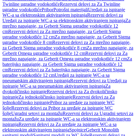
Twinline ugradne vodokotliće
Rezervni delovi za Za Twinline
ugradne vodokotliće
Pribor
Potrošni materijali
Uređaji za ispiranje
WC-a sa elektronskim aktiviranjem ispiranja
Rezervni delovi za
Uređaji za ispiranje WC-a sa elektronskim aktiviranjem ispiranja
Za
mrežno napajanje, za Geberit Sigma ugradne vodokotliće 12
cm
Rezervni delovi za Za mrežno napajanje, za Geberit Sigma
ugradne vodokotliće 12 cm
Za mrežno napajanje, za Geberit Sigma
ugradne vodokotliće 8 cm
Rezervni delovi za Za mrežno napajanje,
za Geberit Sigma ugradne vodokotliće 8 cm
Za mrežno napajanje, za
Geberit Omega ugradne vodokotliće 12 cm
Rezervni delovi za Za
mrežno napajanje, za Geberit Omega ugradne vodokotliće 12 cm
Za
baterijsko napajanje, za Geberit Sigma ugradne vodokotliće 12
cm
Rezervni delovi za Za baterijsko napajanje, za Geberit Sigma
ugradne vodokotliće 12 cm
Uređaji za ispiranje WC-a sa
pneumatskim aktiviranjem ispiranja
Rezervni delovi za Uređaji za
ispiranje WC-a sa pneumatskim aktiviranjem ispiranja
Za
dvokoličinsko ispiranje
Rezervni delovi za Za dvokoličinsko
ispiranje
Za jednokoličinsko ispiranje
Rezervni delovi za Za
jednokoličinsko ispiranje
Pribor za uređaje za ispiranje WC
šolje
Rezervni delovi za Pribor za uređaje za ispiranje WC
šolje
Ugradni setovi za montažu
Rezervni delovi za Ugradni setovi za
montažu
Za uređaje za ispiranje WC-a sa elektronskim aktiviranjem
ispiranja
Rezervni delovi za Za uređaje za ispiranje WC-a sa
elektronskim aktiviranjem ispiranja
Spojnice
Geberit Monolith
sanitarni moduli
Sanitarni moduli za WC šolje
Rezervni delovi za