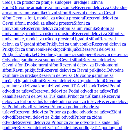
uređaja za prostor za pranje, sudopere, uređaje i izlivna
korita
Odvodne armature za umivaonike
Rezervni delovi za Odvodne
armature za umivaonike
Cevni sifoni
Rezervni delovi za Cevni
sifoni
Cevni sifoni, modeli za uštedu prostora
Rezervni delovi za
Cevni sifoni, modeli za uštedu prostora
Sifoni za
umivaonike
Rezervni delovi za Sifoni za umivaonike
Sifoni za
umivaonike, modeli za uštedu prostora
Rezervni delovi za Sifoni za
umivaonike, modeli za uštedu prostora
Ugradni sifoni
Rezervni
delovi za Ugradni sifoni
Priključci za umivaonike
Rezervni delovi za
Priključci za umivaonike
Poklopci
Priključci
Rezervni delovi za
Priključci
Zaptivke
Odvodne garniture za sudopere
Rezervni delovi za
Odvodne garniture za sudopere
Cevni sifoni
Rezervni delovi za
Cevni sifoni
Dvokomorni sifoni
Rezervni delovi za Dvokomorni
sifoni
Ravni priključci
Rezervni delovi za Ravni priključci
Odvodne
garniture za uređaje
Rezervni delovi za Odvodne garniture za
uređaje
Ugradni sifoni
Rezervni delovi za Ugradni sifoni
Odvodne
garniture za izlivna korita
Izlivni ventili
Tuševi i kade
Tuševi
Podni
odvodi za tuševe
Rezervni delovi za Podni odvodi za tuševe
Tuš
kanali
Rezervni delovi za Tuš kanali
Pribor za tuš kanale
Rezervni
delovi za Pribor za tuš kanale
Podni odvodi za tuševe
Rezervni delovi
za Podni odvodi za tuševe
Pribor za podne odvode za
tuševe
Rezervni delovi za Pribor za podne odvode za tuševe
Zidni
odvodi
Rezervni delovi za Zidni odvodi
Pribor za zidne
odvode
Rezervni delovi za Pribor za zidne odvode
Tuš kade i tuš
podloge
Rezervni delovi za Tuš kade i tuš podloge
Tuš podloge od