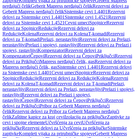
zaptivke
Kompleti vijaka za prirubničke spojeve
Geberit Mapress
nerđajući čelik
Geberit Mapress nerđajući čelik
Rezervni delovi za
Geberit Mapress nerđajući čelik
Sistemske cevi 1.4401
Rezervni
delovi za Sistemske cevi 1.4401
Sistemske cevi 1.4521
Rezervni
delovi za Sistemske cevi 1.4521
Cevni umeci
Spojnice
Rezervni
delovi za Spojnice
Redukcije
Rezervni delovi za
Redukcije
Kolena
Rezervni delovi za Kolena
T-komadi
Rezervni
delovi za T-komadi
Prelazi, nerastavljivi
Rezervni delovi za Prelazi,
nerastavljivi
Prelazi i spojevi, rastavljivi
Rezervni delovi za Prelazi i
spojevi, rastavljivi
Kompenzatori
Rezervni delovi za
Kompenzatori
Čepovi
Rezervni delovi za Čepovi
Priključci
Rezervni
delovi za Priključci
Mapress nerđajući čelik, gas
Rezervni delovi za
Mapress nerđajući čelik, gas
Sistemske cevi 1.4401
Rezervni delovi
za Sistemske cevi 1.4401
Cevni umeci
Spojnice
Rezervni delovi za
Spojnice
Redukcije
Rezervni delovi za Redukcije
Kolena
Rezervni
delovi za Kolena
T-komadi
Rezervni delovi za T-komadi
Prelazi,
nerastavljivi
Rezervni delovi za Prelazi, nerastavljivi
Prelazi i spojevi,
rastavljivi
Rezervni delovi za Prelazi i spojevi,
rastavljivi
Čepovi
Rezervni delovi za Čepovi
Priključci
Rezervni
delovi za Priključci
Pribor za Geberit Mapress nerđajući
čelik
Rezervni delovi za Pribor za Geberit Mapress nerđajući
čelik
Zaštitne kapice za kraj cevi
Izolacija za priključke
Zaptivke za
cevi i spojne elemente
Učvršćenja za cevi
Učvršćenja za
priključke
Rezervni delovi za Učvršćenja za priključke
Sistemske
zaptivke
Kompleti vijaka za prirubničke spojeve
Geberit Mapress