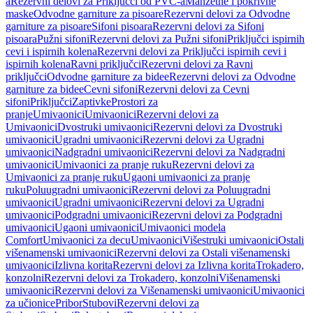
a
Rezervni delovi za Priključci od PVC-a
Manžetne i pokrivne
maske
Odvodne garniture za pisoare
Rezervni delovi za Odvodne
garniture za pisoare
Sifoni pisoara
Rezervni delovi za Sifoni
pisoara
Pužni sifoni
Rezervni delovi za Pužni sifoni
Priključci ispirnih
cevi i ispirnih kolena
Rezervni delovi za Priključci ispirnih cevi i
ispirnih kolena
Ravni priključci
Rezervni delovi za Ravni
priključci
Odvodne garniture za bidee
Rezervni delovi za Odvodne
garniture za bidee
Cevni sifoni
Rezervni delovi za Cevni
sifoni
Priključci
Zaptivke
Prostori za
pranje
Umivaonici
Umivaonici
Rezervni delovi za
Umivaonici
Dvostruki umivaonici
Rezervni delovi za Dvostruki
umivaonici
Ugradni umivaonici
Rezervni delovi za Ugradni
umivaonici
Nadgradni umivaonici
Rezervni delovi za Nadgradni
umivaonici
Umivaonici za pranje ruku
Rezervni delovi za
Umivaonici za pranje ruku
Ugaoni umivaonici za pranje
ruku
Poluugradni umivaonici
Rezervni delovi za Poluugradni
umivaonici
Ugradni umivaonici
Rezervni delovi za Ugradni
umivaonici
Podgradni umivaonici
Rezervni delovi za Podgradni
umivaonici
Ugaoni umivaonici
Umivaonici modela
Comfort
Umivaonici za decu
Umivaonici
Višestruki umivaonici
Ostali
višenamenski umivaonici
Rezervni delovi za Ostali višenamenski
umivaonici
Izlivna korita
Rezervni delovi za Izlivna korita
Trokadero,
konzolni
Rezervni delovi za Trokadero, konzolni
Višenamenski
umivaonici
Rezervni delovi za Višenamenski umivaonici
Umivaonici
za učionice
Pribor
Stubovi
Rezervni delovi za