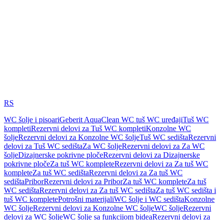
RS
WC šolje i pisoari
Geberit AquaClean WC tuš WC uređaji
Tuš WC
kompleti
Rezervni delovi za Tuš WC kompleti
Konzolne WC
šolje
Rezervni delovi za Konzolne WC šolje
Tuš WC sedišta
Rezervni
delovi za Tuš WC sedišta
Za WC šolje
Rezervni delovi za Za WC
šolje
Dizajnerske pokrivne ploče
Rezervni delovi za Dizajnerske
pokrivne ploče
Za tuš WC komplete
Rezervni delovi za Za tuš WC
komplete
Za tuš WC sedišta
Rezervni delovi za Za tuš WC
sedišta
Pribor
Rezervni delovi za Pribor
Za tuš WC komplete
Za tuš
WC sedišta
Rezervni delovi za Za tuš WC sedišta
Za tuš WC sedišta i
tuš WC komplete
Potrošni materijali
WC šolje i WC sedišta
Konzolne
WC šolje
Rezervni delovi za Konzolne WC šolje
WC šolje
Rezervni
delovi za WC šolje
WC šolje sa funkcijom bidea
Rezervni delovi za