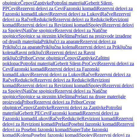
obujmice
Čepovi
Zaptivke
Potrošni materijal
Geberit Silent-
PP
Cevi
Rezervni delovi za Cevi
Fazonski komadi
Rezervni delovi za
Fazonski komadi
Lukovi
Rezervni delovi za Lukovi
Račve
Rezervni
delovi za Račve
Redukcije
Rezervni delovi za Redukcije
Revizioni
komadi
Rezervni delovi za Revizioni komadi
Spojevi
Rezervni delovi
za Spojevi
Natične spojnice
Rezervni delovi za Natične
spojnice
Spojnice sa steznim klještima
Prelazi na proizvode izrađene
od drugih materijala
Priključci za aparate
Rezervni delovi za
Priključci za aparate
Priključna kolena
Rezervni delovi za Priključna
kolena
Ravni priključci
Rezervni delovi za Ravni
priključci
Pribor
Cevne obujmice
Čepovi
Zaptivke
Zaštitni
poklopac
Potrošni materijal
Geberit Silent-Pro
Cevi
Rezervni delovi za
Cevi
Fazonski komadi
Rezervni delovi za Fazonski
komadi
Lukovi
Rezervni delovi za Lukovi
Račve
Rezervni delovi za
Račve
Redukcije
Rezervni delovi za Redukcije
Revizioni
komadi
Rezervni delovi za Revizioni komadi
Spojevi
Rezervni delovi
za Spojevi
Natične spojnice
Rezervni delovi za Natične
spojnice
Spojnice sa steznim klještima
Prelazi na druge materijale
proizvoda
Pribor
Rezervni delovi za Pribor
Cevne
obujmice
Čepovi
Zaptivke
Rezervni delovi za Zaptivke
Potrošni
materijal
Geberit PE
Cevi
Fazonski komadi
Rezervni delovi za
Fazonski komadi
Lukovi
Račve
Redukcije
Revizioni komadi
Rezervni
delovi za Revizioni komadi
Prelazi
Posebni fazonski komadi
Rezervni
delovi za Posebni fazonski komadi
SuperTube fazonski
komadi
Kolena
Posebni fazonski komadi
Spojevi
Rezervni delovi za