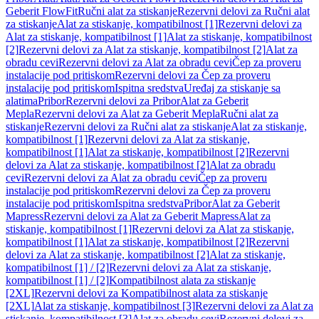
Geberit FlowFit
Ručni alat za stiskanje
Rezervni delovi za Ručni alat
za stiskanje
Alat za stiskanje, kompatibilnost [1]
Rezervni delovi za
Alat za stiskanje, kompatibilnost [1]
Alat za stiskanje, kompatibilnost
[2]
Rezervni delovi za Alat za stiskanje, kompatibilnost [2]
Alat za
obradu cevi
Rezervni delovi za Alat za obradu cevi
Čep za proveru
instalacije pod pritiskom
Rezervni delovi za Čep za proveru
instalacije pod pritiskom
Ispitna sredstva
Uređaj za stiskanje sa
alatima
Pribor
Rezervni delovi za Pribor
Alat za Geberit
Mepla
Rezervni delovi za Alat za Geberit Mepla
Ručni alat za
stiskanje
Rezervni delovi za Ručni alat za stiskanje
Alat za stiskanje,
kompatibilnost [1]
Rezervni delovi za Alat za stiskanje,
kompatibilnost [1]
Alat za stiskanje, kompatibilnost [2]
Rezervni
delovi za Alat za stiskanje, kompatibilnost [2]
Alat za obradu
cevi
Rezervni delovi za Alat za obradu cevi
Čep za proveru
instalacije pod pritiskom
Rezervni delovi za Čep za proveru
instalacije pod pritiskom
Ispitna sredstva
Pribor
Alat za Geberit
Mapress
Rezervni delovi za Alat za Geberit Mapress
Alat za
stiskanje, kompatibilnost [1]
Rezervni delovi za Alat za stiskanje,
kompatibilnost [1]
Alat za stiskanje, kompatibilnost [2]
Rezervni
delovi za Alat za stiskanje, kompatibilnost [2]
Alat za stiskanje,
kompatibilnost [1] / [2]
Rezervni delovi za Alat za stiskanje,
kompatibilnost [1] / [2]
Kompatibilnost alata za stiskanje
[2XL]
Rezervni delovi za Kompatibilnost alata za stiskanje
[2XL]
Alat za stiskanje, kompatibilnost [3]
Rezervni delovi za Alat za
stiskanje, kompatibilnost [3]
Alat za obradu cevi
Rezervni delovi za