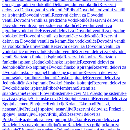
Omega ugradni vodokotlići
Delta ugradni vodokotlići
Rezervni
delovi za Delta ugradni vodokotlići
Pribor
Dovodni i odvodni ventili
za ispiranje
Dovodni ventili
Rezervni delovi za Dovodni
ventili
Dovodni ventili za predzidne vodokotliće
Rezervni delovi za
Dovodni ventili za predzidne vodokotliće
Dovodni ventili za
ugradne vodokotliće
Rezervni delovi za Dovodni ventili za ugradne
vodokotliće
Dovodni ventili za keramičke vodokotliće
Rezervni
delovi za Dovodni ventili za keramičke vodokotliće
Dovodni ventili
za vodokotliće univerzalni
Rezervni delovi za Dovodni ventili za
vodokotliće univerzalni
Odvodni ventili
Rezervni delovi za Odvodni
ventili
Start/stop funkcija ispiranja
Rezervni delovi za Start/stop
funkcija ispiranja
Jednokoličinsko ispiranje
Rezervni delovi za
Jednokoličinsko ispiranje
Dvokoličinsko ispiranje
Rezervni delovi za
Dvokoličinsko ispiranje
Unutrašnje garniture
Rezervni delovi za
Unutrašnje garniture
Jednokoličinsko ispiranje
Rezervni delovi za
Jednokoličinsko ispiranje
Dvokoličinsko ispiranje
Rezervni delovi za
Dvokoličinsko ispiranje
Pribor
Membrane
Sistemi za
snabdevanje
Geberit FlowFit
Sistemske cevi ML
Višeslojne sistemske
cevi za grejanje
Sistemske cevi SL
Spojni elementi
Rezervni delovi za
Spojni elementi
Spojnice
Redukcije
Kolana
T-komadi
Prelazi,
nerastavljivi
Prelazi i spojevi, rastavljivi
Rezervni delovi za Prelazi i
spojevi, rastavljivi
Čepovi
Priključci
Rezervni delovi za
Priključci
Razdelnik sa navojnim priključkom
Rezervni delovi za
Razdelnik sa navojnim priključkom
Razdelnik sa priključkom za
stiskanje
T-komadi za grejanje
Odvodne cevi i spojevi za grejanje,