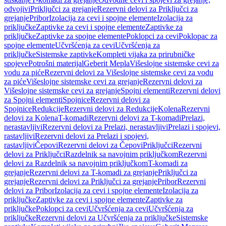
odvojivi
Priključci za grejanje
Rezervni delovi za Priključci za
grejanje
Pribor
Izolacija za cevi i spojne elemente
Izolacija za
priključke
Zaptivke za cevi i spojne elemente
Zaptivke za
priključke
Zaptivke za spojne elemente
Poklopci za cevi
Poklopac za
spojne elemente
Učvršćenja za cevi
Učvršćenja za
priključke
Sistemske zaptivke
Kompleti vijaka za prirubničke
spojeve
Potrošni materijal
Geberit Mepla
Višeslojne sistemske cevi za
vodu za piće
Rezervni delovi za Višeslojne sistemske cevi za vodu
za piće
Višeslojne sistemske cevi za grejanje
Rezervni delovi za
Višeslojne sistemske cevi za grejanje
Spojni elementi
Rezervni delovi
za Spojni elementi
Spojnice
Rezervni delovi za
Spojnice
Redukcije
Rezervni delovi za Redukcije
Kolena
Rezervni
delovi za Kolena
T-komadi
Rezervni delovi za T-komadi
Prelazi,
nerastavljivi
Rezervni delovi za Prelazi, nerastavljivi
Prelazi i spojevi,
rastavljivi
Rezervni delovi za Prelazi i spojevi,
rastavljivi
Čepovi
Rezervni delovi za Čepovi
Priključci
Rezervni
delovi za Priključci
Razdelnik sa navojnim priključkom
Rezervni
delovi za Razdelnik sa navojnim priključkom
T-komadi za
grejanje
Rezervni delovi za T-komadi za grejanje
Priključci za
grejanje
Rezervni delovi za Priključci za grejanje
Pribor
Rezervni
delovi za Pribor
Izolacija za cevi i spojne elemente
Izolacija za
priključke
Zaptivke za cevi i spojne elemente
Zaptivke za
priključke
Poklopci za cevi
Učvršćenja za cevi
Učvršćenja za
priključke
Rezervni delovi za Učvršćenja za priključke
Sistemske