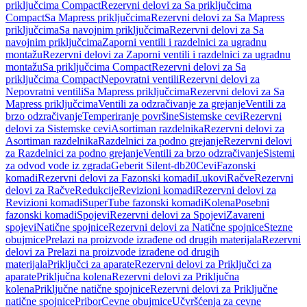
priključcima Compact
Rezervni delovi za Sa priključcima
Compact
Sa Mapress priključcima
Rezervni delovi za Sa Mapress
priključcima
Sa navojnim priključcima
Rezervni delovi za Sa
navojnim priključcima
Zaporni ventili i razdelnici za ugradnu
montažu
Rezervni delovi za Zaporni ventili i razdelnici za ugradnu
montažu
Sa priključcima Compact
Rezervni delovi za Sa
priključcima Compact
Nepovratni ventili
Rezervni delovi za
Nepovratni ventili
Sa Mapress priključcima
Rezervni delovi za Sa
Mapress priključcima
Ventili za odzračivanje za grejanje
Ventili za
brzo odzračivanje
Temperiranje površine
Sistemske cevi
Rezervni
delovi za Sistemske cevi
Asortiman razdelnika
Rezervni delovi za
Asortiman razdelnika
Razdelnici za podno grejanje
Rezervni delovi
za Razdelnici za podno grejanje
Ventili za brzo odzračivanje
Sistemi
za odvod vode iz zgrada
Geberit Silent-db20
Cevi
Fazonski
komadi
Rezervni delovi za Fazonski komadi
Lukovi
Račve
Rezervni
delovi za Račve
Redukcije
Revizioni komadi
Rezervni delovi za
Revizioni komadi
SuperTube fazonski komadi
Kolena
Posebni
fazonski komadi
Spojevi
Rezervni delovi za Spojevi
Zavareni
spojevi
Natične spojnice
Rezervni delovi za Natične spojnice
Stezne
obujmice
Prelazi na proizvode izrađene od drugih materijala
Rezervni
delovi za Prelazi na proizvode izrađene od drugih
materijala
Priključci za aparate
Rezervni delovi za Priključci za
aparate
Priključna kolena
Rezervni delovi za Priključna
kolena
Priključne natične spojnice
Rezervni delovi za Priključne
natične spojnice
Pribor
Cevne obujmice
Učvršćenja za cevne