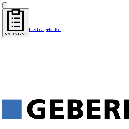
Preći na geberit.rs
Moji spiskovi