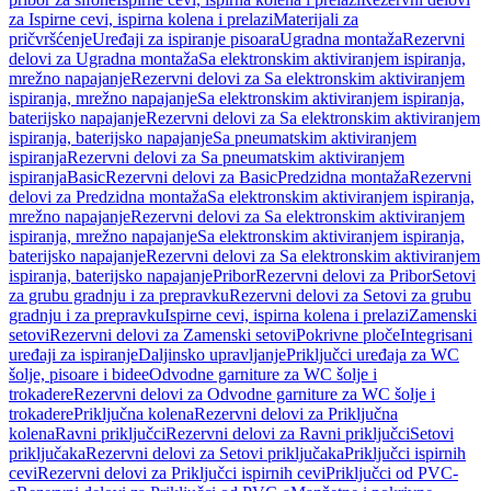
za Ispirne cevi, ispirna kolena i prelazi
Materijali za
pričvršćenje
Uređaji za ispiranje pisoara
Ugradna montaža
Rezervni
delovi za Ugradna montaža
Sa elektronskim aktiviranjem ispiranja,
mrežno napajanje
Rezervni delovi za Sa elektronskim aktiviranjem
ispiranja, mrežno napajanje
Sa elektronskim aktiviranjem ispiranja,
baterijsko napajanje
Rezervni delovi za Sa elektronskim aktiviranjem
ispiranja, baterijsko napajanje
Sa pneumatskim aktiviranjem
ispiranja
Rezervni delovi za Sa pneumatskim aktiviranjem
ispiranja
Basic
Rezervni delovi za Basic
Predzidna montaža
Rezervni
delovi za Predzidna montaža
Sa elektronskim aktiviranjem ispiranja,
mrežno napajanje
Rezervni delovi za Sa elektronskim aktiviranjem
ispiranja, mrežno napajanje
Sa elektronskim aktiviranjem ispiranja,
baterijsko napajanje
Rezervni delovi za Sa elektronskim aktiviranjem
ispiranja, baterijsko napajanje
Pribor
Rezervni delovi za Pribor
Setovi
za grubu gradnju i za prepravku
Rezervni delovi za Setovi za grubu
gradnju i za prepravku
Ispirne cevi, ispirna kolena i prelazi
Zamenski
setovi
Rezervni delovi za Zamenski setovi
Pokrivne ploče
Integrisani
uređaji za ispiranje
Daljinsko upravljanje
Priključci uređaja za WC
šolje, pisoare i bidee
Odvodne garniture za WC šolje i
trokadere
Rezervni delovi za Odvodne garniture za WC šolje i
trokadere
Priključna kolena
Rezervni delovi za Priključna
kolena
Ravni priključci
Rezervni delovi za Ravni priključci
Setovi
priključaka
Rezervni delovi za Setovi priključaka
Priključci ispirnih
cevi
Rezervni delovi za Priključci ispirnih cevi
Priključci od PVC-