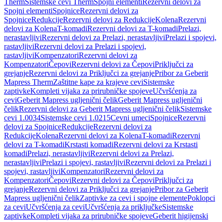
Therm
Sistemske cevi Therm
Spojni elementi
Rezervni delovi za
Spojni elementi
Spojnice
Rezervni delovi za
Spojnice
Redukcije
Rezervni delovi za Redukcije
Kolena
Rezervni
delovi za Kolena
T-komadi
Rezervni delovi za T-komadi
Prelazi,
nerastavljivi
Rezervni delovi za Prelazi, nerastavljivi
Prelazi i spojevi,
rastavljivi
Rezervni delovi za Prelazi i spojevi,
rastavljivi
Kompenzatori
Rezervni delovi za
Kompenzatori
Čepovi
Rezervni delovi za Čepovi
Priključci za
grejanje
Rezervni delovi za Priključci za grejanje
Pribor za Geberit
Mapress Therm
Zaštitne kape za krajeve cevi
Sistemske
zaptivke
Kompleti vijaka za prirubničke spojeve
Učvršćenja za
cevi
Geberit Mapress ugljenični čelik
Geberit Mapress ugljenični
čelik
Rezervni delovi za Geberit Mapress ugljenični čelik
Sistemske
cevi 1.0034
Sistemske cevi 1.0215
Cevni umeci
Spojnice
Rezervni
delovi za Spojnice
Redukcije
Rezervni delovi za
Redukcije
Kolena
Rezervni delovi za Kolena
T-komadi
Rezervni
delovi za T-komadi
Krstasti komadi
Rezervni delovi za Krstasti
komadi
Prelazi, nerastavljivi
Rezervni delovi za Prelazi,
nerastavljivi
Prelazi i spojevi, rastavljivi
Rezervni delovi za Prelazi i
spojevi, rastavljivi
Kompenzatori
Rezervni delovi za
Kompenzatori
Čepovi
Rezervni delovi za Čepovi
Priključci za
grejanje
Rezervni delovi za Priključci za grejanje
Pribor za Geberit
Mapress ugljenični čelik
Zaptivke za cevi i spojne elemente
Poklopci
za cevi
Učvršćenja za cevi
Učvršćenja za priključke
Sistemske
zaptivke
Kompleti vijaka za prirubničke spojeve
Geberit higijenski