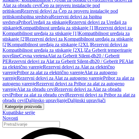
Alat za obradu cevi
Čep za proveru instalacije pod
pritiskom
Rezervni delovi za Čep za proveru instalacije pod
pritiskom
Ispitna sredstva
Rezervni delovi za Ispitna
sredstva
Pribor
Uređaji za stiskanje
Rezervni delovi za Uređaji za
stiskanje
Kompatibilnost uređaja za stiskanje [1]
Rezervni delovi za
Kompatibilnost uređaja za stiskanje [1]
Kompatibilnost uređaja za
stiskanje [2]
Rezervni delovi za Kompatibilnost uređaja za stiskanje
[2]
Kompatibilnost uređaja za stiskanje [2XL]
Rezervni delovi za
Kompatibilnost uređaja za stiskanje [2XL]
Za Geberit temperiranje
površine
Cevna vretena
Alat za Geberit Silent-db20 / Geberit
PE
Rezervni delovi za Alat za Geberit Silent-db20 / Geberit PE
Alat
za električno varenje
Rezervni delovi za Alat za električno
varenje
Pribor za alat za električno varenje
Alat za autogeno
varenje
Rezervni delovi za Alat za autogeno varenje
Pribor za alat za
autogeno varenje
Rezervni delovi za Pribor za alat za autogeno
varenje
Alat za obradu cevi
Rezervni delovi za Alat za obradu
cevi
Pribor za alat za obradu cevi
Rezervni delovi za Pribor za alat za
obradu cevi
Daljinsko upravljanje
Daljinski upravljači
Kategorije proizvoda
Kupatilske serije
Novosti