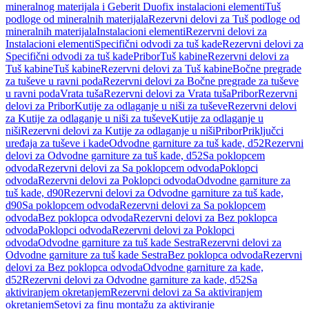
mineralnog materijala i Geberit Duofix instalacioni elementi
Tuš
podloge od mineralnih materijala
Rezervni delovi za Tuš podloge od
mineralnih materijala
Instalacioni elementi
Rezervni delovi za
Instalacioni elementi
Specifični odvodi za tuš kade
Rezervni delovi za
Specifični odvodi za tuš kade
Pribor
Tuš kabine
Rezervni delovi za
Tuš kabine
Tuš kabine
Rezervni delovi za Tuš kabine
Bočne pregrade
za tuševe u ravni poda
Rezervni delovi za Bočne pregrade za tuševe
u ravni poda
Vrata tuša
Rezervni delovi za Vrata tuša
Pribor
Rezervni
delovi za Pribor
Kutije za odlaganje u niši za tuševe
Rezervni delovi
za Kutije za odlaganje u niši za tuševe
Kutije za odlaganje u
niši
Rezervni delovi za Kutije za odlaganje u niši
Pribor
Priključci
uređaja za tuševe i kade
Odvodne garniture za tuš kade, d52
Rezervni
delovi za Odvodne garniture za tuš kade, d52
Sa poklopcem
odvoda
Rezervni delovi za Sa poklopcem odvoda
Poklopci
odvoda
Rezervni delovi za Poklopci odvoda
Odvodne garniture za
tuš kade, d90
Rezervni delovi za Odvodne garniture za tuš kade,
d90
Sa poklopcem odvoda
Rezervni delovi za Sa poklopcem
odvoda
Bez poklopca odvoda
Rezervni delovi za Bez poklopca
odvoda
Poklopci odvoda
Rezervni delovi za Poklopci
odvoda
Odvodne garniture za tuš kade Sestra
Rezervni delovi za
Odvodne garniture za tuš kade Sestra
Bez poklopca odvoda
Rezervni
delovi za Bez poklopca odvoda
Odvodne garniture za kade,
d52
Rezervni delovi za Odvodne garniture za kade, d52
Sa
aktiviranjem okretanjem
Rezervni delovi za Sa aktiviranjem
okretanjem
Setovi za finu montažu za aktiviranje