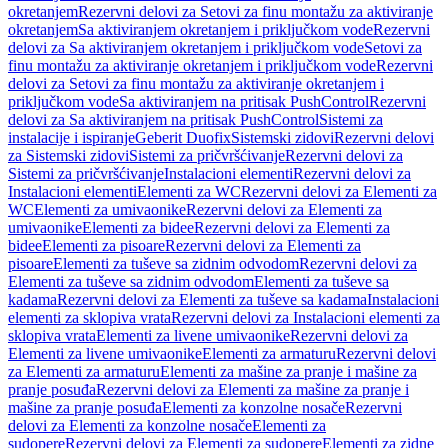
okretanjem
Rezervni delovi za Setovi za finu montažu za aktiviranje
okretanjem
Sa aktiviranjem okretanjem i priključkom vode
Rezervni
delovi za Sa aktiviranjem okretanjem i priključkom vode
Setovi za
finu montažu za aktiviranje okretanjem i priključkom vode
Rezervni
delovi za Setovi za finu montažu za aktiviranje okretanjem i
priključkom vode
Sa aktiviranjem na pritisak PushControl
Rezervni
delovi za Sa aktiviranjem na pritisak PushControl
Sistemi za
instalacije i ispiranje
Geberit Duofix
Sistemski zidovi
Rezervni delovi
za Sistemski zidovi
Sistemi za pričvršćivanje
Rezervni delovi za
Sistemi za pričvršćivanje
Instalacioni elementi
Rezervni delovi za
Instalacioni elementi
Elementi za WC
Rezervni delovi za Elementi za
WC
Elementi za umivaonike
Rezervni delovi za Elementi za
umivaonike
Elementi za bidee
Rezervni delovi za Elementi za
bidee
Elementi za pisoare
Rezervni delovi za Elementi za
pisoare
Elementi za tuševe sa zidnim odvodom
Rezervni delovi za
Elementi za tuševe sa zidnim odvodom
Elementi za tuševe sa
kadama
Rezervni delovi za Elementi za tuševe sa kadama
Instalacioni
elementi za sklopiva vrata
Rezervni delovi za Instalacioni elementi za
sklopiva vrata
Elementi za livene umivaonike
Rezervni delovi za
Elementi za livene umivaonike
Elementi za armaturu
Rezervni delovi
za Elementi za armaturu
Elementi za mašine za pranje i mašine za
pranje posuđa
Rezervni delovi za Elementi za mašine za pranje i
mašine za pranje posuđa
Elementi za konzolne nosače
Rezervni
delovi za Elementi za konzolne nosače
Elementi za
sudopere
Rezervni delovi za Elementi za sudopere
Elementi za zidne