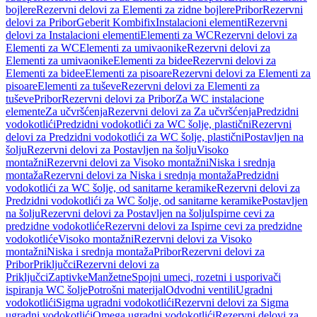
bojlere
Rezervni delovi za Elementi za zidne bojlere
Pribor
Rezervni
delovi za Pribor
Geberit Kombifix
Instalacioni elementi
Rezervni
delovi za Instalacioni elementi
Elementi za WC
Rezervni delovi za
Elementi za WC
Elementi za umivaonike
Rezervni delovi za
Elementi za umivaonike
Elementi za bidee
Rezervni delovi za
Elementi za bidee
Elementi za pisoare
Rezervni delovi za Elementi za
pisoare
Elementi za tuševe
Rezervni delovi za Elementi za
tuševe
Pribor
Rezervni delovi za Pribor
Za WC instalacione
elemente
Za učvršćenja
Rezervni delovi za Za učvršćenja
Predzidni
vodokotlići
Predzidni vodokotlići za WC šolje, plastični
Rezervni
delovi za Predzidni vodokotlići za WC šolje, plastični
Postavljen na
šolju
Rezervni delovi za Postavljen na šolju
Visoko
montažni
Rezervni delovi za Visoko montažni
Niska i srednja
montaža
Rezervni delovi za Niska i srednja montaža
Predzidni
vodokotlići za WC šolje, od sanitarne keramike
Rezervni delovi za
Predzidni vodokotlići za WC šolje, od sanitarne keramike
Postavljen
na šolju
Rezervni delovi za Postavljen na šolju
Ispirne cevi za
predzidne vodokotliće
Rezervni delovi za Ispirne cevi za predzidne
vodokotliće
Visoko montažni
Rezervni delovi za Visoko
montažni
Niska i srednja montaža
Pribor
Rezervni delovi za
Pribor
Priključci
Rezervni delovi za
Priključci
Zaptivke
Manžetne
Spojni umeci, rozetni i usporivači
ispiranja WC šolje
Potrošni materijal
Odvodni ventili
Ugradni
vodokotlići
Sigma ugradni vodokotlići
Rezervni delovi za Sigma
ugradni vodokotlići
Omega ugradni vodokotlići
Rezervni delovi za