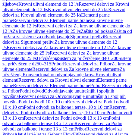
žljebove
Krovni ulivni elementi do 12 l/s
Rezervni delovi za Krovni
ulivni elementi do 12 l/s
Krovni ulivni elementi do 25 l/s
Rezervni
delovi za Krovni ulivni elementi do 25 l/s
Elementi parne
brane
Rezervni delovi za Elementi parne brane
Za krovne ulivne
elemente do 12 l/s
Rezervni delovi za Za krovne ulivne elemente do
12 l/s
Za krovne ulivne elemente do 25 l/s
Zaštita od požara
Zaštita od
požara za sisteme za odvodnjavanje
Sigurnosni prelivi
Rezervni
delovi za Sigurnosni prelivi
Za krovne ulivne elemente do 12
l/s
Rezervni delovi za Za krovne ulivne elemente do 12 l/s
Za krovne
ulivne elemente do 25 l/s
Rezervni delovi za Za krovne ulivne
elemente do 25 l/s
Učvršćenja
Sistem za pričvršćenje d40–200
Sistem
za pričvršćenje d250–315
Pribor
Rezervni delovi za Pribor
Za krovne
ulivne elemente
Rezervni delovi za Za krovne ulivne elemente
Za
učvršćenja
Konvencionalno odvodnjavanje krova
Krovni ulivni
elementi
Rezervni delovi za Krovni ulivni elementi
Elementi parne
brane
Rezervni delovi za Elementi parne brane
Pribor
Rezervni delovi
za Pribor
Podni odvod
Odvodnjavanje unutrašnjih i spoljnih
površina
Rezervni delovi za Odvodnjavanje unutrašnjih i spoljnih
površina
Podni odvodi 10 x 10 cm
Rezervni delovi za Podni odvodi
10 x 10 cm
Podni odvodi za balkone i terase, 10 x 10 cm
Rezervni
delovi za Podni odvodi za balkone i terase, 10 x 10 cm
Podni odvodi
13 x 13 cm
Rezervni delovi za Podni odvodi 13 x 13 cm
Podni
odvodi za balkone i terase 13 x 13 cm
Rezervni delovi za Podni
odvodi za balkone i terase 13 x 13 cm
Pribor
Rezervni delovi za
Pribor
Alati
Alati
Alat za Geberit FlowFit
Rezervni delovi za Alat za