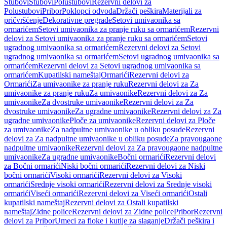
Stubovi
Stubovi
Polustubovi
Rezervni delovi za
Polustubovi
Pribor
Poklopci odvoda
Držači peškira
Materijali za
pričvršćenje
Dekorativne pregrade
Setovi umivaonika sa
ormarićem
Setovi umivaonika za pranje ruku sa ormarićem
Rezervni
delovi za Setovi umivaonika za pranje ruku sa ormarićem
Setovi
ugradnog umivaonika sa ormarićem
Rezervni delovi za Setovi
ugradnog umivaonika sa ormarićem
Setovi ugradnog umivaonika sa
ormarićem
Rezervni delovi za Setovi ugradnog umivaonika sa
ormarićem
Kupatilski nameštaj
Ormarići
Rezervni delovi za
Ormarići
Za umivaonike za pranje ruku
Rezervni delovi za Za
umivaonike za pranje ruku
Za umivaonike
Rezervni delovi za Za
umivaonike
Za dvostruke umivaonike
Rezervni delovi za Za
dvostruke umivaonike
Za ugradne umivaonike
Rezervni delovi za Za
ugradne umivaonike
Ploče za umivaonike
Rezervni delovi za Ploče
za umivaonike
Za nadpultne umivaonike u obliku posude
Rezervni
delovi za Za nadpultne umivaonike u obliku posude
Za pravougaone
nadpultne umivaonike
Rezervni delovi za Za pravougaone nadpultne
umivaonike
Za ugradne umivaonike
Bočni ormarići
Rezervni delovi
za Bočni ormarići
Niski bočni ormarići
Rezervni delovi za Niski
bočni ormarići
Visoki ormarići
Rezervni delovi za Visoki
ormarići
Srednje visoki ormarići
Rezervni delovi za Srednje visoki
ormarići
Viseći ormarići
Rezervni delovi za Viseći ormarići
Ostali
kupatilski nameštaj
Rezervni delovi za Ostali kupatilski
nameštaj
Zidne police
Rezervni delovi za Zidne police
Pribor
Rezervni
delovi za Pribor
Umeci za fioke i kutije za slaganje
Držači peškira i