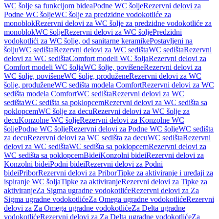
WC šolje sa funkcijom bidea
Podne WC šolje
Rezervni delovi za
Podne WC šolje
WC šolje za predzidne vodokotliće za
monoblok
Rezervni delovi za WC šolje za predzidne vodokotliće za
monoblok
WC šolje
Rezervni delovi za WC šolje
Predzidni
vodokotlići za WC šolje, od sanitarne keramike
Postavljeni na
šolju
WC sedišta
Rezervni delovi za WC sedišta
WC sedišta
Rezervni
delovi za WC sedišta
Comfort modeli WC šolja
Rezervni delovi za
Comfort modeli WC šolja
WC šolje, povišene
Rezervni delovi za
WC šolje, povišene
WC šolje, produžene
Rezervni delovi za WC
šolje, produžene
WC sedišta modela Comfort
Rezervni delovi za WC
sedišta modela Comfort
WC sedišta
Rezervni delovi za WC
sedišta
WC sedišta sa poklopcem
Rezervni delovi za WC sedišta sa
poklopcem
WC šolje za decu
Rezervni delovi za WC šolje za
decu
Konzolne WC šolje
Rezervni delovi za Konzolne WC
šolje
Podne WC šolje
Rezervni delovi za Podne WC šolje
WC sedišta
za decu
Rezervni delovi za WC sedišta za decu
WC sedišta
Rezervni
delovi za WC sedišta
WC sedišta sa poklopcem
Rezervni delovi za
WC sedišta sa poklopcem
Bidei
Konzolni bidei
Rezervni delovi za
Konzolni bidei
Podni bidei
Rezervni delovi za Podni
bidei
Pribor
Rezervni delovi za Pribor
Tipke za aktiviranje i uređaji za
ispiranje WC šolja
Tipke za aktiviranje
Rezervni delovi za Tipke za
aktiviranje
Za Sigma ugradne vodokotliće
Rezervni delovi za Za
Sigma ugradne vodokotliće
Za Omega ugradne vodokotliće
Rezervni
delovi za Za Omega ugradne vodokotliće
Za Delta ugradne
vodokotliće
Rezervni delovi za Za Delta ugradne vodokotliće
Za