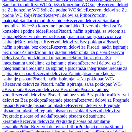
Sanitarni moduli za WC šolje
Za konzolne WC šolje
Rezervni delovi
za Za konzolne WC šolje
Za podne WC šolje
Rezervni delovi za Za
podne WC šolje
Pribor
Rezervni delovi za Pribor
Potrošni
materijali
Sanitarni moduli za bidee
Rezervni delovi za Sanitarni
moduli za bidee
Za konzolne i podne bidee
Rezervni delovi za Za
konzolne i podne bidee
Pisoari
Pisoari, način ispiranja, sa ivicom za
ispiranje
Rezervni delovi za Pisoari, način ispiranja, sa ivicom za
ispiranje
Bez poklopca
Rezervni delovi za Bez poklopca
Pisoari,
način ispiranja, bez oboda
Rezervni delovi za Pisoari, način ispiranja,
bez oboda
Za predzidnu ili ugradnu elektroniku za pisoar
Rezervni
delovi za Za predzidnu ili ugradnu elektroniku za pisoar
Sa
integrisanim uređajima za ispiranje pisoara
Rezervni delovi za Sa
integrisanim uređajima za ispiranje pisoara
Za integrisane uređaje za
ispiranje pisoara
Rezervni delovi za Za integrisane uređaje za
ispiranje pisoara
Pisoari, način ispiranja, sa/za poklopac WC-
a
Rezervni delovi za Pisoari, način ispiranja, sa/za poklopac WC-
a
Bez oboda
Rezervni delovi za Bez oboda
Pisoari, rad bez
vode
Rezervni delovi za Pisoari, rad bez vode
Bez poklopca
Rezervni
delovi za Bez poklopca
Pregrade pisoara
Rezervni delovi za Pregrade
pisoara
Pregrade pisoara od plastike
Rezervni delovi za Pregrade
pisoara od plastike
Pregrade pisoara od stakla
Rezervni delovi za
Pregrade pisoara od stakla
Pregrade pisoara od sanitarne
keramike
Rezervni delovi za Pregrade pisoara od sanitarne
keramike
Pribor
Rezervni delovi za Pribor
Poklopci pisoara
Sifoni i
pribor za sifone
Ispirne cevi, ispirna kolena i prelazi
Rezervni delovi