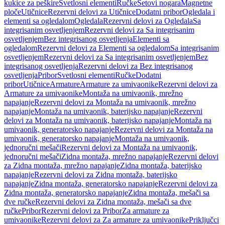
kukice za peškire
Svetlosni elementi
Ručke
Setovi nogara
Magnetne
ploče
Utičnice
Rezervni delovi za Utičnice
Dodatni pribor
Ogledala i
elementi sa ogledalom
Ogledala
Rezervni delovi za Ogledala
Sa
integrisanim osvetljenjem
Rezervni delovi za Sa integrisanim
osvetljenjem
Bez integrisanog osvetljenja
Elementi sa
ogledalom
Rezervni delovi za Elementi sa ogledalom
Sa integrisanim
osvetljenjem
Rezervni delovi za Sa integrisanim osvetljenjem
Bez
integrisanog osvetljenja
Rezervni delovi za Bez integrisanog
osvetljenja
Pribor
Svetlosni elementi
Ručke
Dodatni
pribor
Utičnice
Armature
Armature za umivaonike
Rezervni delovi za
Armature za umivaonike
Montaža na umivaonik, mrežno
napajanje
Rezervni delovi za Montaža na umivaonik, mrežno
napajanje
Montaža na umivaonik, baterijsko napajanje
Rezervni
delovi za Montaža na umivaonik, baterijsko napajanje
Montaža na
umivaonik, generatorsko napajanje
Rezervni delovi za Montaža na
umivaonik, generatorsko napajanje
Montaža na umivaonik,
jednoručni mešači
Rezervni delovi za Montaža na umivaonik,
jednoručni mešači
Zidna montaža, mrežno napajanje
Rezervni delovi
za Zidna montaža, mrežno napajanje
Zidna montaža, baterijsko
napajanje
Rezervni delovi za Zidna montaža, baterijsko
napajanje
Zidna montaža, generatorsko napajanje
Rezervni delovi za
Zidna montaža, generatorsko napajanje
Zidna montaža, mešači sa
dve ručke
Rezervni delovi za Zidna montaža, mešači sa dve
ručke
Pribor
Rezervni delovi za Pribor
Za armature za
umivaonike
Rezervni delovi za Za armature za umivaonike
Priključci