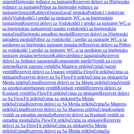
sistem
Higijenske jedinice za ispiranje
Rezervni delovi za Higijenske
jedinice za ispiranje
Pribor za higijenske jedinice za
ispiranje
Senzori
Kablovi
Ograničavač protoka
Poklopci i pokrivne
ploče
Vodokotlići i uređaj za ispiranje WC-a sa higijenskim
ispiranjem
Rezervni delovi za Vodokotlići i uređaj za ispiranje WC-a
sa higijenskim ispiranjem
Ugradni vodokotlići sa higijenskim
ispiračem
Higijenski ugrađeni moduli
Rezervni delovi za Higijenski
ugrađeni moduli
Pribor za vodokotlić i uređaj za ispiranje WC-a sa
uređajem za higijensko ispiranje instalacije
Rezervni delovi za Pribor
za vodokotlić i uređaj za ispiranje WC-a sa uređajem za higijensko
ispiranje instalacije
Senzori
Kablovi
Jedinice napajanja
Rezervni
delovi za Jedinice napajanja
Komponente mreže
Ventili za cevne
sisteme
Ravni zaporni ventili
Sa Mapress priključcima
Ugaoni
ventili
Rezervni delovi za Ugaoni ventili
Sa FlowFit priključcima za
stiskanje
Rezervni delovi za Sa FlowFit priključcima za stiskanje
Sa
Mepla priključcima
Rezervni delovi za Sa Mepla priključcima
Ventili
za uzorkovanje
Ispusni ventili
Kuglasti ventili
Rezervni delovi za
Kuglasti ventili
Sa FlowFit priključcima za stiskanje
Rezervni delovi
za Sa FlowFit priključcima za stiskanje
Sa Mepla
priključcima
Rezervni delovi za Sa Mepla priključcima
Sa Mapress
priključcima
Rezervni delovi za Sa Mapress priključcima
Kuglasti
ventili za ugradnu montažu
Rezervni delovi za Kuglasti ventili za
ugradnu montažu
Sa FlowFit priključcima za stiskanje
Rezervni
delovi za Sa FlowFit priključcima za stiskanje
Sa Mepla
priključcima
Rezervni delovi za Sa Mepla priključcima
Sa