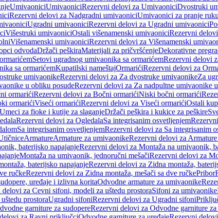
anje
Umivaonici
Umivaonici
Rezervni delovi za Umivaonici
Dvostruki um
ici
Rezervni delovi za Nadgradni umivaonici
Umivaonici za pranje ruk
mivaonici
Ugradni umivaonici
Rezervni delovi za Ugradni umivaonici
Po
ci
Višestruki umivaonici
Ostali višenamenski umivaonici
Rezervni delovi
olni
Višenamenski umivaonici
Rezervni delovi za Višenamenski umivaon
opci odvoda
Držači peškira
Materijali za pričvršćenje
Dekorativne pregr
a ormarićem
Setovi ugradnog umivaonika sa ormarićem
Rezervni delovi 
nika sa ormarićem
Kupatilski nameštaj
Ormarići
Rezervni delovi za Orma
ostruke umivaonike
Rezervni delovi za Za dvostruke umivaonike
Za ug
vaonike u obliku posude
Rezervni delovi za Za nadpultne umivaonike u
ni ormarići
Rezervni delovi za Bočni ormarići
Niski bočni ormarići
Rezer
oki ormarići
Viseći ormarići
Rezervni delovi za Viseći ormarići
Ostali kup
Umeci za fioke i kutije za slaganje
Držači peškira i kukice za peškire
Sve
edala
Rezervni delovi za Ogledala
Sa integrisanim osvetljenjem
Rezervni
edalom
Sa integrisanim osvetljenjem
Rezervni delovi za Sa integrisanim o
Utičnice
Armature
Armature za umivaonike
Rezervni delovi za Armature
nik, baterijsko napajanje
Rezervni delovi za Montaža na umivaonik, ba
ajanje
Montaža na umivaonik, jednoručni mešači
Rezervni delovi za Mo
montaža, baterijsko napajanje
Rezervni delovi za Zidna montaža, baterij
ve ručke
Rezervni delovi za Zidna montaža, mešači sa dve ručke
Pribor
sudopere, uređaje i izlivna korita
Odvodne armature za umivaonike
Reze
 delovi za Cevni sifoni, modeli za uštedu prostora
Sifoni za umivaonike
 uštedu prostora
Ugradni sifoni
Rezervni delovi za Ugradni sifoni
Priklj
dvodne garniture za sudopere
Rezervni delovi za Odvodne garniture za
delovi za Ravni priključci
Odvodne garniture za uređaje
Rezervni delovi