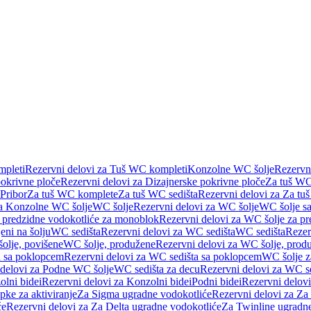
pleti
Rezervni delovi za Tuš WC kompleti
Konzolne WC šolje
Rezervn
pokrivne ploče
Rezervni delovi za Dizajnerske pokrivne ploče
Za tuš WC
 Pribor
Za tuš WC komplete
Za tuš WC sedišta
Rezervni delovi za Za tu
za Konzolne WC šolje
WC šolje
Rezervni delovi za WC šolje
WC šolje sa
 predzidne vodokotliće za monoblok
Rezervni delovi za WC šolje za p
eni na šolju
WC sedišta
Rezervni delovi za WC sedišta
WC sedišta
Rezer
olje, povišene
WC šolje, produžene
Rezervni delovi za WC šolje, prod
 sa poklopcem
Rezervni delovi za WC sedišta sa poklopcem
WC šolje z
 delovi za Podne WC šolje
WC sedišta za decu
Rezervni delovi za WC se
lni bidei
Rezervni delovi za Konzolni bidei
Podni bidei
Rezervni delovi
pke za aktiviranje
Za Sigma ugradne vodokotliće
Rezervni delovi za Za
će
Rezervni delovi za Za Delta ugradne vodokotliće
Za Twinline ugradne