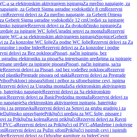
WC-a sa elektronskim aktiviranjem ispiranja
Za mrežno napajanje, za
apajanje, za Geberit Sigma ugradne vodokotliće 8 cm
Rezervni
2 cm
Rezervni delovi za Za mrežno napajanje, za Geberit Omega
, za Geberit Sigma ugradne vodokotliće 12 cm
Uređaji za ispiranje
insko ispiranje
Rezervni delovi za Za dvokoličinsko ispiranje
Za
uređaje za ispiranje WC šolje
Ugradni setovi za montažu
Rezervni
iranje WC-a sa elektronskim aktiviranjem ispiranja
Spojnice
Geberit
vi za Za konzolne WC šolje
Za podne WC šolje
Rezervni delovi za Za
onzolne i podne bidee
Rezervni delovi za Za konzolne i podne
rvni delovi za Bez poklopca
Pisoari, način ispiranja, bez
i ugradnu elektroniku za pisoar
Sa integrisanim uređajima za ispiranje
risane uređaje za ispiranje pisoara
Pisoari, način ispiranja, sa/za
de
Rezervni delovi za Pisoari, rad bez vode
Bez poklopca
Rezervni
od plastike
Pregrade pisoara od stakla
Rezervni delovi za Pregrade
Pribor
Poklopci pisoara
Sifoni i pribor za sifone
Ispirne cevi, ispirna
Rezervni delovi za Ugradna montaža
Sa elektronskim aktiviranjem
a, baterijsko napajanje
Rezervni delovi za Sa elektronskim
asic
Rezervni delovi za Basic
Predzidna montaža
Rezervni delovi za
no napajanje
Sa elektronskim aktiviranjem ispiranja, baterijsko
nju i za prepravku
Rezervni delovi za Setovi za grubu gradnju i za
je
Daljinsko upravljanje
Priključci uređaja za WC šolje, pisoare i
ovi za Priključna kolena
Ravni priključci
Rezervni delovi za Ravni
od PVC-a
Rezervni delovi za Priključci od PVC-a
Manžetne i pokrivne
oni
Rezervni delovi za Pužni sifoni
Priključci ispirnih cevi i ispirnih
idee
Rezervni delovi za Odvodne garniture za bidee
Cevni