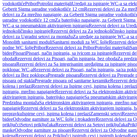
vodokotliće
Pribor
Potrošni materijali
Uređaji za ispiranje WC-a sa elek
Geberit Sigma ugradne vodokotliće 12 cm
Rezervni delovi za Za mre
delovi za Za mrežno napajanje, za Geberit Sigma ugradne vodokotlić
ugradne vodokotliće 12 cm
Za baterijsko napajanje, za Geberit Sigm
WC-a sa pneumatskim aktiviranjem ispiranja
Rezervni delovi za Uređa
jednokoličinsko ispiranje
Rezervni delovi za Za jednokoličinsko ispira
delovi za Ugradni setovi za montažu
Za uređaje za ispiranje WC-a sa e
Monolith sanitarni moduli
Sanitarni moduli za WC šolje
Rezervni delov
podne WC šolje
Pribor
Rezervni delovi za Pribor
Potrošni materijali
San
bidee
Pisoari
Pisoari, način ispiranja, sa ivicom za ispiranje
Rezervni del
oboda
Rezervni delovi za Pisoari, način ispiranja, bez oboda
Za predzid
pisoara
Rezervni delovi za Sa integrisanim uređajima za ispiranje piso
poklopac WC-a
Rezervni delovi za Pisoari, način ispiranja, sa/za po
delovi za Bez poklopca
Pregrade pisoara
Rezervni delovi za Pregrade 
pisoara od stakla
Pregrade pisoara od sanitarne keramike
Rezervni delo
kolena i prelazi
Rezervni delovi za Ispirne cevi, ispirna kolena i prelaz
ispiranja, mrežno napajanje
Rezervni delovi za Sa elektronskim aktivi
aktiviranjem ispiranja, baterijsko napajanje
Sa pneumatskim aktiviranje
Predzidna montaža
Sa elektronskim aktiviranjem ispiranja, mrežno na
napajanje
Rezervni delovi za Sa elektronskim aktiviranjem ispiranja, b
prepravku
Ispirne cevi, ispirna kolena i prelazi
Zamenski setovi
Rezervn
bidee
Odvodne garniture za WC šolje i trokadere
Rezervni delovi za O
priključci
Setovi priključaka
Rezervni delovi za Setovi priključaka
Prikl
maske
Odvodne garniture za pisoare
Rezervni delovi za Odvodne garni
kolena
Rezervni delovi za Priključci ispirnih cevi i ispirnih kolena
Ravn