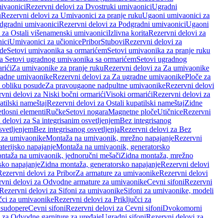
ivaonici
Rezervni delovi za Dvostruki umivaonici
Ugradni
u
Rezervni delovi za Umivaonici za pranje ruku
Ugaoni umivaonici za
dgradni umivaonici
Rezervni delovi za Podgradni umivaonici
Ugaoni
 za Ostali višenamenski umivaonici
Izlivna korita
Rezervni delovi za
ici
Umivaonici za učionice
Pribor
Stubovi
Rezervni delovi za
ade
Setovi umivaonika sa ormarićem
Setovi umivaonika za pranje ruku
za Setovi ugradnog umivaonika sa ormarićem
Setovi ugradnog
rići
Za umivaonike za pranje ruku
Rezervni delovi za Za umivaonike
radne umivaonike
Rezervni delovi za Za ugradne umivaonike
Ploče za
 obliku posude
Za pravougaone nadpultne umivaonike
Rezervni delovi
vni delovi za Niski bočni ormarići
Visoki ormarići
Rezervni delovi za
atilski nameštaj
Rezervni delovi za Ostali kupatilski nameštaj
Zidne
tlosni elementi
Ručke
Setovi nogara
Magnetne ploče
Utičnice
Rezervni
 delovi za Sa integrisanim osvetljenjem
Bez integrisanog
svetljenjem
Bez integrisanog osvetljenja
Rezervni delovi za Bez
 za umivaonike
Montaža na umivaonik, mrežno napajanje
Rezervni
terijsko napajanje
Montaža na umivaonik, generatorsko
ntaža na umivaonik, jednoručni mešači
Zidna montaža, mrežno
sko napajanje
Zidna montaža, generatorsko napajanje
Rezervni delovi
Rezervni delovi za Pribor
Za armature za umivaonike
Rezervni delovi
rvni delovi za Odvodne armature za umivaonike
Cevni sifoni
Rezervni
Rezervni delovi za Sifoni za umivaonike
Sifoni za umivaonike, modeli
učci za umivaonike
Rezervni delovi za Priključci za
 sudopere
Cevni sifoni
Rezervni delovi za Cevni sifoni
Dvokomorni
 za Odvodne garniture za uređaje
Ugradni sifoni
Rezervni delovi za