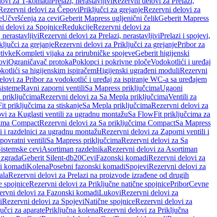
lovi za T-komadi
Prelazi, nerastavljivi
Rezervni delovi za Prelazi,
Rezervni delovi za Čepovi
Priključci za grejanje
Rezervni delovi za
e
Učvršćenja za cevi
Geberit Mapress ugljenični čelik
Geberit Mapress
i delovi za Spojnice
Redukcije
Rezervni delovi za
, nerastavljivi
Rezervni delovi za Prelazi, nerastavljivi
Prelazi i spojevi,
ključci za grejanje
Rezervni delovi za Priključci za grejanje
Pribor za
tivke
Kompleti vijaka za prirubničke spojeve
Geberit higijenski
ovi
Ograničavač protoka
Poklopci i pokrivne ploče
Vodokotlići i uređaj
otlići sa higijenskim ispiračem
Higijenski ugrađeni moduli
Rezervni
elovi za Pribor za vodokotlić i uređaj za ispiranje WC-a sa uređajem
sisteme
Ravni zaporni ventili
Sa Mapress priključcima
Ugaoni
 priključcima
Rezervni delovi za Sa Mepla priključcima
Ventili za
t priključcima za stiskanje
Sa Mepla priključcima
Rezervni delovi za
vi za Kuglasti ventili za ugradnu montažu
Sa FlowFit priključcima za
cima Compact
Rezervni delovi za Sa priključcima Compact
Sa Mapress
i i razdelnici za ugradnu montažu
Rezervni delovi za Zaporni ventili i
ovratni ventili
Sa Mapress priključcima
Rezervni delovi za Sa
Sistemske cevi
Asortiman razdelnika
Rezervni delovi za Asortiman
 zgrada
Geberit Silent-db20
Cevi
Fazonski komadi
Rezervni delovi za
i komadi
Kolena
Posebni fazonski komadi
Spojevi
Rezervni delovi za
ala
Rezervni delovi za Prelazi na proizvode izrađene od drugih
e spojnice
Rezervni delovi za Priključne natične spojnice
Pribor
Cevne
ervni delovi za Fazonski komadi
Lukovi
Rezervni delovi za
i
Rezervni delovi za Spojevi
Natične spojnice
Rezervni delovi za
učci za aparate
Priključna kolena
Rezervni delovi za Priključna