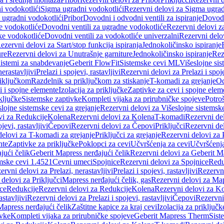
i vodokotlići
Sigma ugradni vodokotlići
Rezervni delovi za Sigma ugrad
 ugradni vodokotlići
Pribor
Dovodni i odvodni ventili za ispiranje
Dovodn
e vodokotliće
Dovodni ventili za ugradne vodokotliće
Rezervni delovi z
ke vodokotliće
Dovodni ventili za vodokotliće univerzalni
Rezervni delov
ezervni delovi za Start/stop funkcija ispiranja
Jednokoličinsko ispiranje
ure
Rezervni delovi za Unutrašnje garniture
Jednokoličinsko ispiranje
Rez
istemi za snabdevanje
Geberit FlowFit
Sistemske cevi ML
Višeslojne sis
nerastavljivi
Prelazi i spojevi, rastavljivi
Rezervni delovi za Prelazi i spoje
riključkom
Razdelnik sa priključkom za stiskanje
T-komadi za grejanje
Od
vi i spojne elemente
Izolacija za priključke
Zaptivke za cevi i spojne elem
ključke
Sistemske zaptivke
Kompleti vijaka za prirubničke spojeve
Potroš
slojne sistemske cevi za grejanje
Rezervni delovi za Višeslojne sistemske
vi za Redukcije
Kolena
Rezervni delovi za Kolena
T-komadi
Rezervni de
jevi, rastavljivi
Čepovi
Rezervni delovi za Čepovi
Priključci
Rezervni del
delovi za T-komadi za grejanje
Priključci za grejanje
Rezervni delovi za P
nte
Zaptivke za priključke
Poklopci za cevi
Učvršćenja za cevi
Učvršćenja
jući čelik
Geberit Mapress nerđajući čelik
Rezervni delovi za Geberit Ma
mske cevi 1.4521
Cevni umeci
Spojnice
Rezervni delovi za Spojnice
Redu
ervni delovi za Prelazi, nerastavljivi
Prelazi i spojevi, rastavljivi
Rezervni
delovi za Priključci
Mapress nerđajući čelik, gas
Rezervni delovi za Map
ce
Redukcije
Rezervni delovi za Redukcije
Kolena
Rezervni delovi za K
astavljivi
Rezervni delovi za Prelazi i spojevi, rastavljivi
Čepovi
Rezervni
Mapress nerđajući čelik
Zaštitne kapice za kraj cevi
Izolacija za priključk
ivke
Kompleti vijaka za prirubničke spojeve
Geberit Mapress Therm
Sist