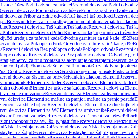
 i kade
Tuševi
Podni odvodi za tuševe
Rezervni delovi za Podni odvodi z
Rezervni delovi za Podni odvodi za tuševe
Pribor za podne odvode za t
i delovi za Pribor za zidne odvode
Tuš kade i tuš podloge
Rezervni delo
jala
Rezervni delovi za Tuš podloge od mineralnih materijala
Instalacion
bine
Rezervni delovi za Tuš kabine
Tuš kabine
Rezervni delovi za Tuš k
ša
Pribor
Rezervni delovi za Pribor
Kutije za odlaganje u niši za tuševe
Re
ključci uređaja za tuševe i kade
Odvodne garniture za tuš kade, d52
Reze
ervni delovi za Poklopci odvoda
Odvodne garniture za tuš kade, d90
Re
da
Rezervni delovi za Bez poklopca odvoda
Poklopci odvoda
Rezervni d
klopca odvoda
Rezervni delovi za Bez poklopca odvoda
Odvodne garnit
retanjem
Setovi za finu montažu za aktiviranje okretanjem
Rezervni delov
retanjem i priključkom vode
Setovi za finu montažu za aktiviranje okret
 PushControl
Rezervni delovi za Sa aktiviranjem na pritisak PushControl
ervni delovi za Sistemi za pričvršćivanje
Instalacioni elementi
Rezervni 
 za umivaonike
Elementi za bidee
Rezervni delovi za Elementi za bidee
E
 zidnim odvodom
Elementi za tuševe sa kadama
Rezervni delovi za Eleme
i za livene umivaonike
Rezervni delovi za Elementi za livene umivaon
vni delovi za Elementi za mašine za pranje i mašine za pranje posuđa
E
Elementi za zidne bojlere
Rezervni delovi za Elementi za zidne bojlere
Pr
rvni delovi za Elementi za WC
Elementi za umivaonike
Rezervni delovi
pisoare
Elementi za tuševe
Rezervni delovi za Elementi za tuševe
Pribor
R
zidni vodokotlići za WC šolje, plastični
Rezervni delovi za Predzidni vo
žni
Niska i srednja montaža
Rezervni delovi za Niska i srednja montaža
P
stavljen na šolju
Rezervni delovi za Postavljen na šolju
Ispirne cevi za 
a i srednja montaža
Pribor
Rezervni delovi za Pribor
Priključci
Rezervni d