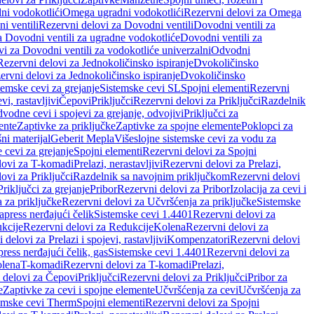
ni vodokotlići
Omega ugradni vodokotlići
Rezervni delovi za Omega
i ventili
Rezervni delovi za Dovodni ventili
Dovodni ventili za
a Dovodni ventili za ugradne vodokotliće
Dovodni ventili za
i za Dovodni ventili za vodokotliće univerzalni
Odvodni
Rezervni delovi za Jednokoličinsko ispiranje
Dvokoličinsko
ervni delovi za Jednokoličinsko ispiranje
Dvokoličinsko
temske cevi za grejanje
Sistemske cevi SL
Spojni elementi
Rezervni
vi, rastavljivi
Čepovi
Priključci
Rezervni delovi za Priključci
Razdelnik
vodne cevi i spojevi za grejanje, odvojivi
Priključci za
ente
Zaptivke za priključke
Zaptivke za spojne elemente
Poklopci za
ni materijal
Geberit Mepla
Višeslojne sistemske cevi za vodu za
 cevi za grejanje
Spojni elementi
Rezervni delovi za Spojni
lovi za T-komadi
Prelazi, nerastavljivi
Rezervni delovi za Prelazi,
ovi za Priključci
Razdelnik sa navojnim priključkom
Rezervni delovi
riključci za grejanje
Pribor
Rezervni delovi za Pribor
Izolacija za cevi i
 za priključke
Rezervni delovi za Učvršćenja za priključke
Sistemske
press nerđajući čelik
Sistemske cevi 1.4401
Rezervni delovi za
kcije
Rezervni delovi za Redukcije
Kolena
Rezervni delovi za
 delovi za Prelazi i spojevi, rastavljivi
Kompenzatori
Rezervni delovi
ress nerđajući čelik, gas
Sistemske cevi 1.4401
Rezervni delovi za
olena
T-komadi
Rezervni delovi za T-komadi
Prelazi,
 delovi za Čepovi
Priključci
Rezervni delovi za Priključci
Pribor za
e
Zaptivke za cevi i spojne elemente
Učvršćenja za cevi
Učvršćenja za
emske cevi Therm
Spojni elementi
Rezervni delovi za Spojni