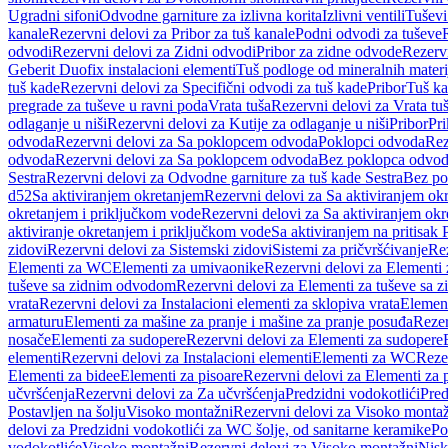
Ugradni sifoni
Odvodne garniture za izlivna korita
Izlivni ventili
Tuševi
kanale
Rezervni delovi za Pribor za tuš kanale
Podni odvodi za tuševe
odvodi
Rezervni delovi za Zidni odvodi
Pribor za zidne odvode
Rezervn
Geberit Duofix instalacioni elementi
Tuš podloge od mineralnih materi
tuš kade
Rezervni delovi za Specifični odvodi za tuš kade
Pribor
Tuš ka
pregrade za tuševe u ravni poda
Vrata tuša
Rezervni delovi za Vrata tu
odlaganje u niši
Rezervni delovi za Kutije za odlaganje u niši
Pribor
Pri
odvoda
Rezervni delovi za Sa poklopcem odvoda
Poklopci odvoda
Rez
odvoda
Rezervni delovi za Sa poklopcem odvoda
Bez poklopca odvo
Sestra
Rezervni delovi za Odvodne garniture za tuš kade Sestra
Bez po
d52
Sa aktiviranjem okretanjem
Rezervni delovi za Sa aktiviranjem ok
okretanjem i priključkom vode
Rezervni delovi za Sa aktiviranjem ok
aktiviranje okretanjem i priključkom vode
Sa aktiviranjem na pritisak
zidovi
Rezervni delovi za Sistemski zidovi
Sistemi za pričvršćivanje
Rez
Elementi za WC
Elementi za umivaonike
Rezervni delovi za Elementi
tuševe sa zidnim odvodom
Rezervni delovi za Elementi za tuševe sa
vrata
Rezervni delovi za Instalacioni elementi za sklopiva vrata
Element
armaturu
Elementi za mašine za pranje i mašine za pranje posuđa
Rezer
nosače
Elementi za sudopere
Rezervni delovi za Elementi za sudopere
elementi
Rezervni delovi za Instalacioni elementi
Elementi za WC
Reze
Elementi za bidee
Elementi za pisoare
Rezervni delovi za Elementi za 
učvršćenja
Rezervni delovi za Za učvršćenja
Predzidni vodokotlići
Pred
Postavljen na šolju
Visoko montažni
Rezervni delovi za Visoko monta
delovi za Predzidni vodokotlići za WC šolje, od sanitarne keramike
Po
vodokotliće
Visoko montažni
Rezervni delovi za Visoko montažni
Nisk