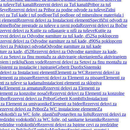
a tuševe
Tuš kanali
Rezervni delovi za Tuš kanali
Pribor za tuš
uševe
Rezervni delovi za Pribor za podne odvode za tuševe
Zidni
vi za Tuš kade i tuš podloge
Tuš podloge od mineralnog materijala i
i elementi
Rezervni delovi za Instalacioni elementi
Specifični odvodi za
abine
Bočne pregrade za tuševe u ravni poda
Rezervni delovi za Bočne
zervni delovi za Kutije za odlaganje u niši za tuševe
Kutije za
rvni delovi za Odvodne garniture za tuš kade, d52
Sa poklopcem
zervni delovi za Odvodne garniture za tuš kade, d90
Sa poklopcem
elovi za Poklopci odvoda
Odvodne garniture za tuš kade
ure za kade, d52
Rezervni delovi za Odvodne garniture za kade,
i za Setovi za finu montažu za aktiviranje okretanjem
Sa aktiviranjem
anjem i priključkom vode
Rezervni delovi za Setovi za finu montažu za
Sistemi za instalacije i ispiranje
Geberit Duofix
Sistemski
delovi za Instalacioni elementi
Elementi za WC
Rezervni delovi za
lementi za pisoare
Rezervni delovi za Elementi za pisoare
Elementi za
nti za tuševe sa kadama
Instalacioni elementi za sklopiva
ike
Elementi za armaturu
Rezervni delovi za Elementi za
lementi za konzolne nosače
Rezervni delovi za Elementi za konzolne
ibor
Rezervni delovi za Pribor
Geberit Kombifix
Instalacioni
 za Elementi za umivaonike
Elementi za bidee
Rezervni delovi za
ezervni delovi za Pribor
Za WC instalacione elemente
Za
dokotlići za WC šolje, plastični
Postavljen na šolju
Rezervni delovi za
redzidni vodokotlići za WC šolje, od sanitarne keramike
Rezervni
predzidne vodokotliće
Rezervni delovi za Ispirne cevi za predzidne
elovi za Priključci
Zaptivke
Manžetne
Spojni umeci, rozetni i