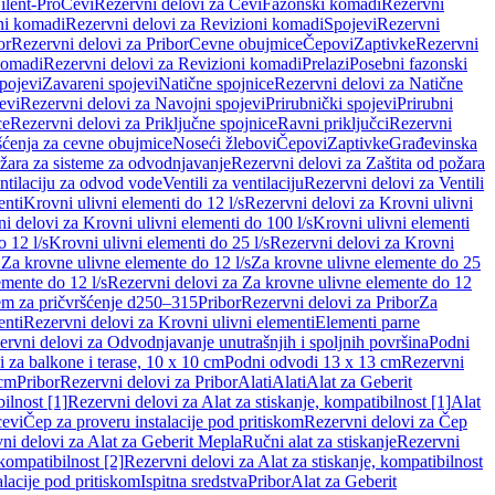
ilent-Pro
Cevi
Rezervni delovi za Cevi
Fazonski komadi
Rezervni
ni komadi
Rezervni delovi za Revizioni komadi
Spojevi
Rezervni
or
Rezervni delovi za Pribor
Cevne obujmice
Čepovi
Zaptivke
Rezervni
komadi
Rezervni delovi za Revizioni komadi
Prelazi
Posebni fazonski
pojevi
Zavareni spojevi
Natične spojnice
Rezervni delovi za Natične
evi
Rezervni delovi za Navojni spojevi
Prirubnički spojevi
Prirubni
ce
Rezervni delovi za Priključne spojnice
Ravni priključci
Rezervni
ćenja za cevne obujmice
Noseći žlebovi
Čepovi
Zaptivke
Građevinska
ožara za sisteme za odvodnjavanje
Rezervni delovi za Zaštita od požara
entilaciju za odvod vode
Ventili za ventilaciju
Rezervni delovi za Ventili
enti
Krovni ulivni elementi do 12 l/s
Rezervni delovi za Krovni ulivni
i delovi za Krovni ulivni elementi do 100 l/s
Krovni ulivni elementi
 12 l/s
Krovni ulivni elementi do 25 l/s
Rezervni delovi za Krovni
 Za krovne ulivne elemente do 12 l/s
Za krovne ulivne elemente do 25
emente do 12 l/s
Rezervni delovi za Za krovne ulivne elemente do 12
em za pričvršćenje d250–315
Pribor
Rezervni delovi za Pribor
Za
enti
Rezervni delovi za Krovni ulivni elementi
Elementi parne
ervni delovi za Odvodnjavanje unutrašnjih i spoljnih površina
Podni
 za balkone i terase, 10 x 10 cm
Podni odvodi 13 x 13 cm
Rezervni
 cm
Pribor
Rezervni delovi za Pribor
Alati
Alati
Alat za Geberit
ilnost [1]
Rezervni delovi za Alat za stiskanje, kompatibilnost [1]
Alat
cevi
Čep za proveru instalacije pod pritiskom
Rezervni delovi za Čep
ni delovi za Alat za Geberit Mepla
Ručni alat za stiskanje
Rezervni
 kompatibilnost [2]
Rezervni delovi za Alat za stiskanje, kompatibilnost
lacije pod pritiskom
Ispitna sredstva
Pribor
Alat za Geberit