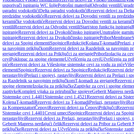
usporivači ispiranja WC šolje
Potrošni materijal
Odvodni ventili
Ugradn
ugradni vodokotlići
Delta ugradni vodokotlići
Rezervni delovi za Delta
predzidne vodokotliće
Rezervni delovi za Dovodni ventili za predzidn
keramičke vodokotliće
Rezervni delovi za Dovodni ventili za keramič
ventili
Rezervni delovi za Odvodni ventili
Start/stop funkcija ispiranja
R
ispiranje
Rezervni delovi za Dvokoličinsko ispiranje
Unutrašnje garnit
ispiranje
Rezervni delovi za Dvokoličinsko ispiranje
Pribor
Membrane
S
delovi za Spojni elementi
Spojnice
Redukcije
Kolana
T-komadi
Prelazi, 
sa navojnim priključkom
Rezervni delovi za Razdelnik sa navojnim p
grejanje
Rezervni delovi za Priključci za grejanje
Pribor
Izolacija za ce
cevi
Poklopac za spojne elemente
Učvršćenja za cevi
Učvršćenja za pri
piće
Rezervni delovi za Višeslojne sistemske cevi za vodu za piće
Više
elementi
Spojnice
Rezervni delovi za Spojnice
Redukcije
Rezervni delo
nerastavljivi
Prelazi i spojevi, rastavljivi
Rezervni delovi za Prelazi i spo
za Razdelnik sa navojnim priključkom
T-komadi za grejanje
Rezervni 
spojne elemente
Izolacija za priključke
Zaptivke za cevi i spojne eleme
zaptivke
Kompleti vijaka za prirubničke spojeve
Geberit Mapress nerđa
Sistemske cevi 1.4401
Sistemske cevi 1.4521
Rezervni delovi za Siste
Kolena
T-komadi
Rezervni delovi za T-komadi
Prelazi, nerastavljivi
Rez
za Kompenzatori
Čepovi
Rezervni delovi za Čepovi
Priključci
Rezervni 
Sistemske cevi 1.4401
Cevni umeci
Spojnice
Rezervni delovi za Spojni
nerastavljivi
Rezervni delovi za Prelazi, nerastavljivi
Prelazi i spojevi, r
Geberit Mapress nerđajući čelik
Rezervni delovi za Pribor za Geberit 
priključke
Rezervni delovi za Učvršćenja za priključke
Sistemske zapt