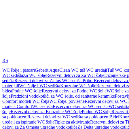
RS
WC šolje i pisoari
Geberit AquaClean WC tuš WC uređaji
Tuš WC kom
WC sedišta
Za WC šolje
Rezervni delovi za Za WC šolje
Dizajnerske 
sedišta
Rezervni delovi za Za tuš WC sedišta
Pribor
Rezervni delovi za
materijali
WC šolje i WC sedišta
Konzolne WC šolje
Rezervni delovi 
bidea
Podne WC šolje
Rezervni delovi za Podne WC šolje
WC šolje za
šolje
Predzidni vodokotlići za WC šolje, od sanitarne keramike
Postavlj
Comfort modeli WC šolja
WC šolje, povišene
Rezervni delovi za WC š
modela Comfort
WC sedišta
Rezervni delovi za WC sedišta
WC sedišta
šolje
Rezervni delovi za Konzolne WC šolje
Podne WC šolje
Rezervni
sa poklopcem
Rezervni delovi za WC sedišta sa poklopcem
Bidei
Konzo
uređaji za ispiranje WC šolja
Tipke za aktiviranje
Rezervni delovi za Ti
delovi za Za Omega ugradne vodokotliće
Za Delta ugradne vodokotli