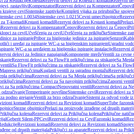
vi za Redukcije
Kolena
Rezervni delovi za Kolena
T-komadi
Rezervni de
jevi, rastavljivi
Kompenzatori
Rezervni delovi za Kompenzatori
Čepovi
a krajeve cevi
Sistemske zaptivke
Kompleti vijaka za prirubničke spojev
stemske cevi 1.0034
Sistemske cevi 1.0215
Cevni umeci
Spojnice
Rezervn
i za T-komadi
Krstasti komadi
Rezervni delovi za Krstasti komadi
Prelazi
i
Rezervni delovi za Kompenzatori
Čepovi
Rezervni delovi za Čepovi
Pri
klopci za cevi
Učvršćenja za cevi
Učvršćenja za priključke
Sistemske zap
dinice za ispiranje
Pribor za higijenske jedinice za ispiranje
Senzori
Kabl
tlići i uređaj za ispiranje WC-a sa higijenskim ispiranjem
Ugradni vodok
ispiranje WC-a sa uređajem za higijensko ispiranje instalacije
Rezervni d
ervni delovi za Jedinice napajanja
Komponente mreže
Ventili za cevne 
iskanje
Rezervni delovi za Sa FlowFit priključcima za stiskanje
Sa Mepla
ventili
Sa FlowFit priključcima za stiskanje
Rezervni delovi za Sa FlowFi
 Mapress priključcima
Kuglasti ventili za ugradnu montažu
Rezervni delo
pla priključcima
Rezervni delovi za Sa Mepla priključcima
Sa priključ
priključcima
Rezervni delovi za Sa navojnim priključcima
Zaporni ventil
vi za Sa priključcima Compact
Nepovratni ventili
Rezervni delovi za Nep
o odzračivanje
Temperiranje površine
Sistemske cevi
Rezervni delovi za 
 za podno grejanje
Ventili za brzo odzračivanje
Sistemi za odvod vode iz
vizioni komadi
Rezervni delovi za Revizioni komadi
SuperTube fazonsk
pojnice
Stezne obujmice
Prelazi na proizvode izrađene od drugih materij
Priključna kolena
Rezervni delovi za Priključna kolena
Priključne natičn
ijal
Geberit Silent-PP
Cevi
Rezervni delovi za Cevi
Fazonski komadi
Rez
Redukcije
Revizioni komadi
Rezervni delovi za Revizioni komadi
Spojev
rađene od drugih materijala
Priključci za aparate
Rezervni delovi za Priklj