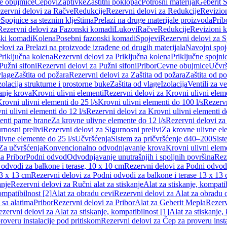
e obujmice
Čepovi
Zaptivke
Zaštitni poklopac
Potrošni materijal
Geberit S
zervni delovi za Račve
Redukcije
Rezervni delovi za Redukcije
Revizio
e
Spojnice sa steznim klještima
Prelazi na druge materijale proizvoda
Prib
Rezervni delovi za Fazonski komadi
Lukovi
Račve
Redukcije
Revizioni 
ski komadi
Kolena
Posebni fazonski komadi
Spojevi
Rezervni delovi za S
lovi za Prelazi na proizvode izrađene od drugih materijala
Navojni spoj
Priključna kolena
Rezervni delovi za Priključna kolena
Priključne spojni
Pužni sifoni
Rezervni delovi za Pužni sifoni
Pribor
Cevne obujmice
Učvrš
vlage
Zaštita od požara
Rezervni delovi za Zaštita od požara
Zaštita od p
zolacija strukturne i prostorne buke
Zaštita od vlage
Izolacija
Ventili za v
anje krova
Krovni ulivni elementi
Rezervni delovi za Krovni ulivni elem
rovni ulivni elementi do 25 l/s
Krovni ulivni elementi do 100 l/s
Rezervn
ni ulivni elementi do 12 l/s
Rezervni delovi za Krovni ulivni elementi do
enti parne brane
Za krovne ulivne elemente do 12 l/s
Rezervni delovi za
rnosni prelivi
Rezervni delovi za Sigurnosni prelivi
Za krovne ulivne el
ivne elemente do 25 l/s
Učvršćenja
Sistem za pričvršćenje d40–200
Sist
Za učvršćenja
Konvencionalno odvodnjavanje krova
Krovni ulivni elem
a Pribor
Podni odvod
Odvodnjavanje unutrašnjih i spoljnih površina
Rez
odvodi za balkone i terase, 10 x 10 cm
Rezervni delovi za Podni odvodi
13 x 13 cm
Rezervni delovi za Podni odvodi za balkone i terase 13 x 13
anje
Rezervni delovi za Ručni alat za stiskanje
Alat za stiskanje, kompatib
ompatibilnost [2]
Alat za obradu cevi
Rezervni delovi za Alat za obradu 
 sa alatima
Pribor
Rezervni delovi za Pribor
Alat za Geberit Mepla
Rezerv
zervni delovi za Alat za stiskanje, kompatibilnost [1]
Alat za stiskanje,
roveru instalacije pod pritiskom
Rezervni delovi za Čep za proveru insta