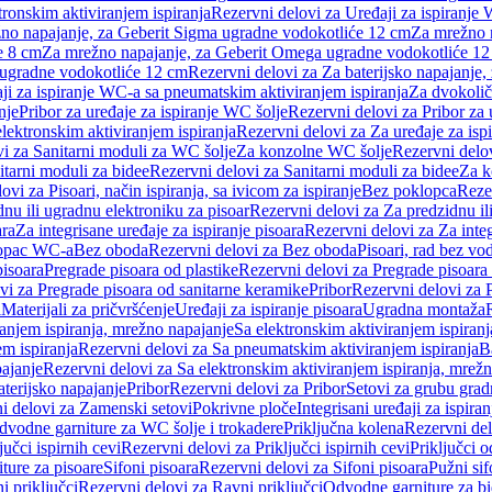
tronskim aktiviranjem ispiranja
Rezervni delovi za Uređaji za ispiranje 
žno napajanje, za Geberit Sigma ugradne vodokotliće 12 cm
Za mrežno n
e 8 cm
Za mrežno napajanje, za Geberit Omega ugradne vodokotliće 1
a ugradne vodokotliće 12 cm
Rezervni delovi za Za baterijsko napajanje
ji za ispiranje WC-a sa pneumatskim aktiviranjem ispiranja
Za dvokolič
nje
Pribor za uređaje za ispiranje WC šolje
Rezervni delovi za Pribor za 
lektronskim aktiviranjem ispiranja
Rezervni delovi za Za uređaje za isp
i za Sanitarni moduli za WC šolje
Za konzolne WC šolje
Rezervni delo
itarni moduli za bidee
Rezervni delovi za Sanitarni moduli za bidee
Za k
ovi za Pisoari, način ispiranja, sa ivicom za ispiranje
Bez poklopca
Reze
nu ili ugradnu elektroniku za pisoar
Rezervni delovi za Za predzidnu il
ara
Za integrisane uređaje za ispiranje pisoara
Rezervni delovi za Za integ
klopac WC-a
Bez oboda
Rezervni delovi za Bez oboda
Pisoari, rad bez vo
pisoara
Pregrade pisoara od plastike
Rezervni delovi za Pregrade pisoara 
vi za Pregrade pisoara od sanitarne keramike
Pribor
Rezervni delovi za 
i
Materijali za pričvršćenje
Uređaji za ispiranje pisoara
Ugradna montaža
ranjem ispiranja, mrežno napajanje
Sa elektronskim aktiviranjem ispiranj
m ispiranja
Rezervni delovi za Sa pneumatskim aktiviranjem ispiranja
B
pajanje
Rezervni delovi za Sa elektronskim aktiviranjem ispiranja, mrež
aterijsko napajanje
Pribor
Rezervni delovi za Pribor
Setovi za grubu grad
i delovi za Zamenski setovi
Pokrivne ploče
Integrisani uređaji za ispiran
dvodne garniture za WC šolje i trokadere
Priključna kolena
Rezervni del
jučci ispirnih cevi
Rezervni delovi za Priključci ispirnih cevi
Priključci 
ture za pisoare
Sifoni pisoara
Rezervni delovi za Sifoni pisoara
Pužni sif
i priključci
Rezervni delovi za Ravni priključci
Odvodne garniture za b