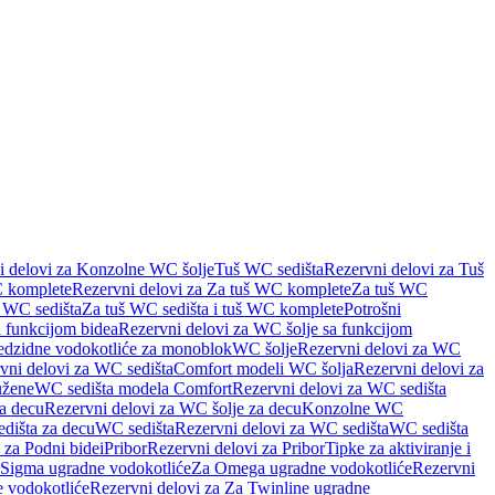
i delovi za Konzolne WC šolje
Tuš WC sedišta
Rezervni delovi za Tuš
 komplete
Rezervni delovi za Za tuš WC komplete
Za tuš WC
š WC sedišta
Za tuš WC sedišta i tuš WC komplete
Potrošni
 funkcijom bidea
Rezervni delovi za WC šolje sa funkcijom
redzidne vodokotliće za monoblok
WC šolje
Rezervni delovi za WC
vni delovi za WC sedišta
Comfort modeli WC šolja
Rezervni delovi za
užene
WC sedišta modela Comfort
Rezervni delovi za WC sedišta
a decu
Rezervni delovi za WC šolje za decu
Konzolne WC
dišta za decu
WC sedišta
Rezervni delovi za WC sedišta
WC sedišta
 za Podni bidei
Pribor
Rezervni delovi za Pribor
Tipke za aktiviranje i
 Sigma ugradne vodokotliće
Za Omega ugradne vodokotliće
Rezervni
 vodokotliće
Rezervni delovi za Za Twinline ugradne