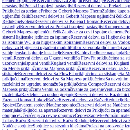
elementi
Spojnice
Rezervni delovi za Spojnice
Redukcije
Rezervni delo
nerastavljivi
Prelazi i spojevi, rastavljivi
Rezervni delovi za Prelazi i spo
Priključci za grejanje
Pribor za Geberit Mapress Therm
Zaštitne kape z
ugljenični čelik
Rezervni delovi za Geberit Mapress ugljenični čelik
Si
Redukcije
Kolena
Rezervni delovi za Kolena
T-komadi
Rezervni delov
rastavljivi
Rezervni delovi za Prelazi i spojevi, rastavljivi
Kompenzator
Geberit Mapress ugljenični čelik
Zaptivke za cevi i spojne elemente
Po
sistem
Higijenske jedinice za ispiranje
Rezervni delovi za Higijenske je
za ispiranje WC-a sa higijenskim ispiranjem
Rezervni delovi za Vodoko
delovi za Higijenski ugrađeni moduli
Pribor za vodokotlić i uređaj za 
za higijensko ispiranje instalacije
Senzori
Kablovi
Jedinice napajanja
Rez
ventili
Rezervni delovi za Ugaoni ventili
Sa FlowFit priključcima za st
uzorkovanje
Ispusni ventili
Kuglasti ventili
Rezervni delovi za Kuglasti 
Sa Mepla priključcima
Sa Mapress priključcima
Rezervni delovi za Sa
stiskanje
Rezervni delovi za Sa FlowFit priključcima za stiskanje
Sa Me
priključcima
Rezervni delovi za Sa Mapress priključcima
Sa navojnim 
razdelnici za ugradnu montažu
Sa priključcima Compact
Rezervni delo
Mapress priključcima
Ventili za odzračivanje za grejanje
Ventili za brz
razdelnika
Razdelnici za podno grejanje
Rezervni delovi za Razdelnici
Fazonski komadi
Lukovi
Račve
Rezervni delovi za Račve
Redukcije
Re
Spojevi
Zavareni spojevi
Natične spojnice
Rezervni delovi za Natične s
materijala
Priključci za aparate
Rezervni delovi za Priključci za aparate
obujmice
Učvršćenja za cevne obujmice
Čepovi
Zaptivke
Potrošni mater
Lukovi
Račve
Rezervni delovi za Račve
Redukcije
Rezervni delovi za 
Natične spojnice
Spojnice sa steznim klještima
Prelazi na proizvode iz