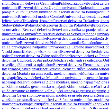
sifoni
Rezervni delovi za Cevni sifoni
Priključci
Zaptivke
Prostori za pr
umivaonici
Rezervni delovi za Ugradni umivaonici
Nadgradni umivaon
pranje ruku
Poluugradni umivaonici
Rezervni delovi za Poluugradni u
umivaonici
Umivaonici modela Comfort
Umivaonici za decu
Umivaoni
Izlivna korita
Trokadero, konzolni
Rezervni delovi za Trokadero, konz
Stubovi
Stubovi
Polustubovi
Rezervni delovi za Polustubovi
Pribor
Pokl
sa ormarićem
Rezervni delovi za Setovi umivaonika za pranje ruku s
umivaonika sa ormarićem
Rezervni delovi za Setovi ugradnog umivao
za pranje ruku
Za umivaonike
Rezervni delovi za Za umivaonike
Za dv
umivaonike
Rezervni delovi za Ploče za umivaonike
Za nadpultne umi
za Za pravougaone nadpultne umivaonike
Za ugradne umivaonike
Boč
Visoki ormarići
Srednje visoki ormarići
Rezervni delovi za Srednje vis
police
Rezervni delovi za Zidne police
Pribor
Rezervni delovi za Pribor
delovi za Utičnice
Dodatni pribor
Ogledala i elementi sa ogledalom
Ogl
osvetljenja
Elementi sa ogledalom
Rezervni delovi za Elementi sa ogl
integrisanog osvetljenja
Pribor
Svetlosni elementi
Ručke
Dodatni pribor
delovi za Montaža na umivaonik, mrežno napajanje
Montaža na umivao
napajanje
Rezervni delovi za Montaža na umivaonik, generatorsko nap
napajanje
Rezervni delovi za Zidna montaža, mrežno napajanje
Zidna 
za Zidna montaža, generatorsko napajanje
Zidna montaža, mešači sa d
za Za armature za umivaonike
Priključci uređaja za prostor za pranje, 
delovi za Cevni sifoni
Cevni sifoni, modeli za uštedu prostora
Rezervni
za uštedu prostora
Rezervni delovi za Sifoni za umivaonike, modeli za
umivaonike
Poklopci
Priključci
Rezervni delovi za Priključci
Zaptivke
O
sifoni
Rezervni delovi za Dvokomorni sifoni
Ravni priključci
Rezervni 