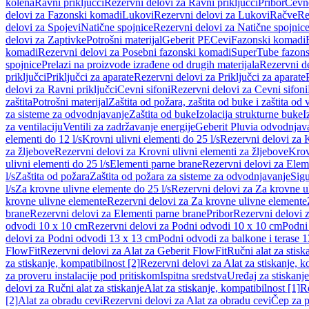
kolena
Ravni priključci
Rezervni delovi za Ravni priključci
Pribor
Cevn
delovi za Fazonski komadi
Lukovi
Rezervni delovi za Lukovi
Račve
Re
delovi za Spojevi
Natične spojnice
Rezervni delovi za Natične spojnic
delovi za Zaptivke
Potrošni materijal
Geberit PE
Cevi
Fazonski komadi
komadi
Rezervni delovi za Posebni fazonski komadi
SuperTube fazon
spojnice
Prelazi na proizvode izrađene od drugih materijala
Rezervni de
priključci
Priključci za aparate
Rezervni delovi za Priključci za aparate
delovi za Ravni priključci
Cevni sifoni
Rezervni delovi za Cevni sifoni
zaštita
Potrošni materijal
Zaštita od požara, zaštita od buke i zaštita od 
za sisteme za odvodnjavanje
Zaštita od buke
Izolacija strukturne buke
I
za ventilaciju
Ventili za zadržavanje energije
Geberit Pluvia odvodnjav
elementi do 12 l/s
Krovni ulivni elementi do 25 l/s
Rezervni delovi za K
za žljebove
Rezervni delovi za Krovni ulivni elementi za žljebove
Krov
ulivni elementi do 25 l/s
Elementi parne brane
Rezervni delovi za Elem
l/s
Zaštita od požara
Zaštita od požara za sisteme za odvodnjavanje
Sigu
l/s
Za krovne ulivne elemente do 25 l/s
Rezervni delovi za Za krovne ul
krovne ulivne elemente
Rezervni delovi za Za krovne ulivne elemente
brane
Rezervni delovi za Elementi parne brane
Pribor
Rezervni delovi z
odvodi 10 x 10 cm
Rezervni delovi za Podni odvodi 10 x 10 cm
Podni 
delovi za Podni odvodi 13 x 13 cm
Podni odvodi za balkone i terase 
FlowFit
Rezervni delovi za Alat za Geberit FlowFit
Ručni alat za stisk
za stiskanje, kompatibilnost [2]
Rezervni delovi za Alat za stiskanje, k
za proveru instalacije pod pritiskom
Ispitna sredstva
Uređaj za stiskanje
delovi za Ručni alat za stiskanje
Alat za stiskanje, kompatibilnost [1]
Re
[2]
Alat za obradu cevi
Rezervni delovi za Alat za obradu cevi
Čep za p