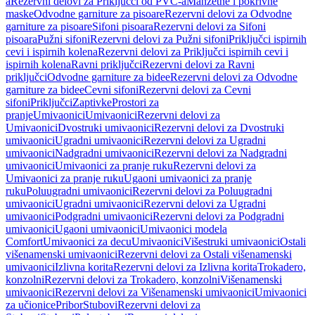
a
Rezervni delovi za Priključci od PVC-a
Manžetne i pokrivne
maske
Odvodne garniture za pisoare
Rezervni delovi za Odvodne
garniture za pisoare
Sifoni pisoara
Rezervni delovi za Sifoni
pisoara
Pužni sifoni
Rezervni delovi za Pužni sifoni
Priključci ispirnih
cevi i ispirnih kolena
Rezervni delovi za Priključci ispirnih cevi i
ispirnih kolena
Ravni priključci
Rezervni delovi za Ravni
priključci
Odvodne garniture za bidee
Rezervni delovi za Odvodne
garniture za bidee
Cevni sifoni
Rezervni delovi za Cevni
sifoni
Priključci
Zaptivke
Prostori za
pranje
Umivaonici
Umivaonici
Rezervni delovi za
Umivaonici
Dvostruki umivaonici
Rezervni delovi za Dvostruki
umivaonici
Ugradni umivaonici
Rezervni delovi za Ugradni
umivaonici
Nadgradni umivaonici
Rezervni delovi za Nadgradni
umivaonici
Umivaonici za pranje ruku
Rezervni delovi za
Umivaonici za pranje ruku
Ugaoni umivaonici za pranje
ruku
Poluugradni umivaonici
Rezervni delovi za Poluugradni
umivaonici
Ugradni umivaonici
Rezervni delovi za Ugradni
umivaonici
Podgradni umivaonici
Rezervni delovi za Podgradni
umivaonici
Ugaoni umivaonici
Umivaonici modela
Comfort
Umivaonici za decu
Umivaonici
Višestruki umivaonici
Ostali
višenamenski umivaonici
Rezervni delovi za Ostali višenamenski
umivaonici
Izlivna korita
Rezervni delovi za Izlivna korita
Trokadero,
konzolni
Rezervni delovi za Trokadero, konzolni
Višenamenski
umivaonici
Rezervni delovi za Višenamenski umivaonici
Umivaonici
za učionice
Pribor
Stubovi
Rezervni delovi za