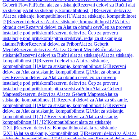
Geberit FlowFit
Ručni alat za stiskanje
Rezervni delovi za Ručni alat
za stiskanje
Alat za stiskanje, kompatibilnost [1]
Rezervni delovi za
Alat za stiskanje, kompatibilnost [1]
Alat za stiskanje, kompatibilnost
[2]
Rezervni delovi za Alat za stiskanje, kompatibilnost [2]
Alat za
obradu cevi
Rezervni delovi za Alat za obradu cevi
Čep za proveru
instalacije pod pritiskom
Rezervni delovi za Čep za proveru
instalacije pod pritiskom
Ispitna sredstva
Uređaj za stiskanje sa
alatima
Pribor
Rezervni delovi za Pribor
Alat za Geberit
Mepla
Rezervni delovi za Alat za Geberit Mepla
Ručni alat za
stiskanje
Rezervni delovi za Ručni alat za stiskanje
Alat za stiskanje,
kompatibilnost [1]
Rezervni delovi za Alat za stiskanje,
kompatibilnost [1]
Alat za stiskanje, kompatibilnost [2]
Rezervni
delovi za Alat za stiskanje, kompatibilnost [2]
Alat za obradu
cevi
Rezervni delovi za Alat za obradu cevi
Čep za proveru
instalacije pod pritiskom
Rezervni delovi za Čep za proveru
instalacije pod pritiskom
Ispitna sredstva
Pribor
Alat za Geberit
Mapress
Rezervni delovi za Alat za Geberit Mapress
Alat za
stiskanje, kompatibilnost [1]
Rezervni delovi za Alat za stiskanje,
kompatibilnost [1]
Alat za stiskanje, kompatibilnost [2]
Rezervni
delovi za Alat za stiskanje, kompatibilnost [2]
Alat za stiskanje,
kompatibilnost [1] / [2]
Rezervni delovi za Alat za stiskanje,
kompatibilnost [1] / [2]
Kompatibilnost alata za stiskanje
[2XL]
Rezervni delovi za Kompatibilnost alata za stiskanje
[2XL]
Alat za stiskanje, kompatibilnost [3]
Rezervni delovi za Alat za
stiskanje, kompatibilnost [3]
Alat za obradu cevi
Rezervni delovi za