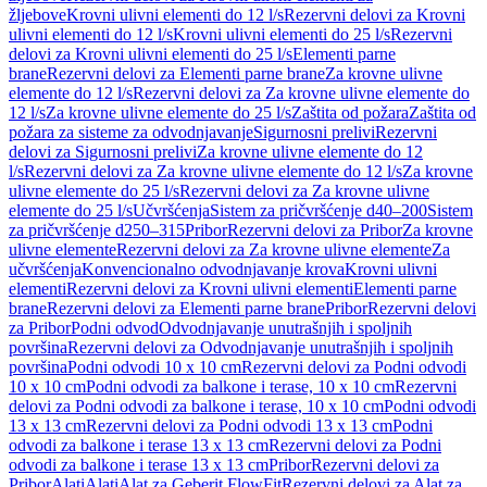
žljebove
Krovni ulivni elementi do 12 l/s
Rezervni delovi za Krovni
ulivni elementi do 12 l/s
Krovni ulivni elementi do 25 l/s
Rezervni
delovi za Krovni ulivni elementi do 25 l/s
Elementi parne
brane
Rezervni delovi za Elementi parne brane
Za krovne ulivne
elemente do 12 l/s
Rezervni delovi za Za krovne ulivne elemente do
12 l/s
Za krovne ulivne elemente do 25 l/s
Zaštita od požara
Zaštita od
požara za sisteme za odvodnjavanje
Sigurnosni prelivi
Rezervni
delovi za Sigurnosni prelivi
Za krovne ulivne elemente do 12
l/s
Rezervni delovi za Za krovne ulivne elemente do 12 l/s
Za krovne
ulivne elemente do 25 l/s
Rezervni delovi za Za krovne ulivne
elemente do 25 l/s
Učvršćenja
Sistem za pričvršćenje d40–200
Sistem
za pričvršćenje d250–315
Pribor
Rezervni delovi za Pribor
Za krovne
ulivne elemente
Rezervni delovi za Za krovne ulivne elemente
Za
učvršćenja
Konvencionalno odvodnjavanje krova
Krovni ulivni
elementi
Rezervni delovi za Krovni ulivni elementi
Elementi parne
brane
Rezervni delovi za Elementi parne brane
Pribor
Rezervni delovi
za Pribor
Podni odvod
Odvodnjavanje unutrašnjih i spoljnih
površina
Rezervni delovi za Odvodnjavanje unutrašnjih i spoljnih
površina
Podni odvodi 10 x 10 cm
Rezervni delovi za Podni odvodi
10 x 10 cm
Podni odvodi za balkone i terase, 10 x 10 cm
Rezervni
delovi za Podni odvodi za balkone i terase, 10 x 10 cm
Podni odvodi
13 x 13 cm
Rezervni delovi za Podni odvodi 13 x 13 cm
Podni
odvodi za balkone i terase 13 x 13 cm
Rezervni delovi za Podni
odvodi za balkone i terase 13 x 13 cm
Pribor
Rezervni delovi za
Pribor
Alati
Alati
Alat za Geberit FlowFit
Rezervni delovi za Alat za