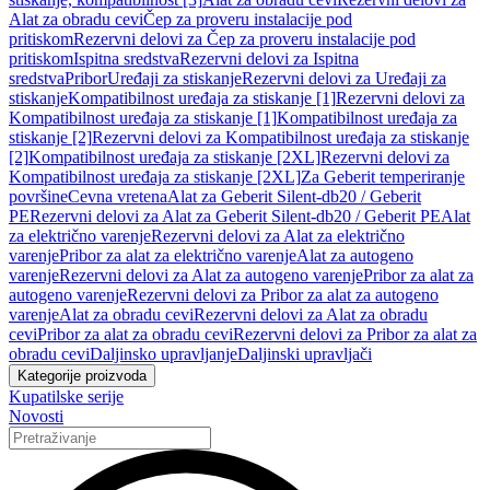
Alat za obradu cevi
Čep za proveru instalacije pod
pritiskom
Rezervni delovi za Čep za proveru instalacije pod
pritiskom
Ispitna sredstva
Rezervni delovi za Ispitna
sredstva
Pribor
Uređaji za stiskanje
Rezervni delovi za Uređaji za
stiskanje
Kompatibilnost uređaja za stiskanje [1]
Rezervni delovi za
Kompatibilnost uređaja za stiskanje [1]
Kompatibilnost uređaja za
stiskanje [2]
Rezervni delovi za Kompatibilnost uređaja za stiskanje
[2]
Kompatibilnost uređaja za stiskanje [2XL]
Rezervni delovi za
Kompatibilnost uređaja za stiskanje [2XL]
Za Geberit temperiranje
površine
Cevna vretena
Alat za Geberit Silent-db20 / Geberit
PE
Rezervni delovi za Alat za Geberit Silent-db20 / Geberit PE
Alat
za električno varenje
Rezervni delovi za Alat za električno
varenje
Pribor za alat za električno varenje
Alat za autogeno
varenje
Rezervni delovi za Alat za autogeno varenje
Pribor za alat za
autogeno varenje
Rezervni delovi za Pribor za alat za autogeno
varenje
Alat za obradu cevi
Rezervni delovi za Alat za obradu
cevi
Pribor za alat za obradu cevi
Rezervni delovi za Pribor za alat za
obradu cevi
Daljinsko upravljanje
Daljinski upravljači
Kategorije proizvoda
Kupatilske serije
Novosti