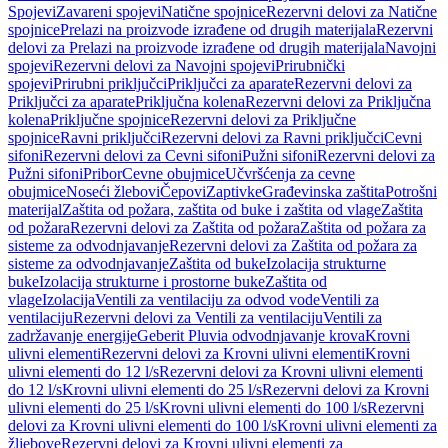
Spojevi
Zavareni spojevi
Natične spojnice
Rezervni delovi za Natične
spojnice
Prelazi na proizvode izrađene od drugih materijala
Rezervni
delovi za Prelazi na proizvode izrađene od drugih materijala
Navojni
spojevi
Rezervni delovi za Navojni spojevi
Prirubnički
spojevi
Prirubni priključci
Priključci za aparate
Rezervni delovi za
Priključci za aparate
Priključna kolena
Rezervni delovi za Priključna
kolena
Priključne spojnice
Rezervni delovi za Priključne
spojnice
Ravni priključci
Rezervni delovi za Ravni priključci
Cevni
sifoni
Rezervni delovi za Cevni sifoni
Pužni sifoni
Rezervni delovi za
Pužni sifoni
Pribor
Cevne obujmice
Učvršćenja za cevne
obujmice
Noseći žlebovi
Čepovi
Zaptivke
Građevinska zaštita
Potrošni
materijal
Zaštita od požara, zaštita od buke i zaštita od vlage
Zaštita
od požara
Rezervni delovi za Zaštita od požara
Zaštita od požara za
sisteme za odvodnjavanje
Rezervni delovi za Zaštita od požara za
sisteme za odvodnjavanje
Zaštita od buke
Izolacija strukturne
buke
Izolacija strukturne i prostorne buke
Zaštita od
vlage
Izolacija
Ventili za ventilaciju za odvod vode
Ventili za
ventilaciju
Rezervni delovi za Ventili za ventilaciju
Ventili za
zadržavanje energije
Geberit Pluvia odvodnjavanje krova
Krovni
ulivni elementi
Rezervni delovi za Krovni ulivni elementi
Krovni
ulivni elementi do 12 l/s
Rezervni delovi za Krovni ulivni elementi
do 12 l/s
Krovni ulivni elementi do 25 l/s
Rezervni delovi za Krovni
ulivni elementi do 25 l/s
Krovni ulivni elementi do 100 l/s
Rezervni
delovi za Krovni ulivni elementi do 100 l/s
Krovni ulivni elementi za
žljebove
Rezervni delovi za Krovni ulivni elementi za