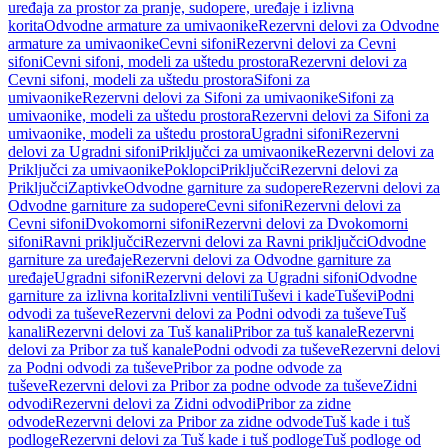
uređaja za prostor za pranje, sudopere, uređaje i izlivna
korita
Odvodne armature za umivaonike
Rezervni delovi za Odvodne
armature za umivaonike
Cevni sifoni
Rezervni delovi za Cevni
sifoni
Cevni sifoni, modeli za uštedu prostora
Rezervni delovi za
Cevni sifoni, modeli za uštedu prostora
Sifoni za
umivaonike
Rezervni delovi za Sifoni za umivaonike
Sifoni za
umivaonike, modeli za uštedu prostora
Rezervni delovi za Sifoni za
umivaonike, modeli za uštedu prostora
Ugradni sifoni
Rezervni
delovi za Ugradni sifoni
Priključci za umivaonike
Rezervni delovi za
Priključci za umivaonike
Poklopci
Priključci
Rezervni delovi za
Priključci
Zaptivke
Odvodne garniture za sudopere
Rezervni delovi za
Odvodne garniture za sudopere
Cevni sifoni
Rezervni delovi za
Cevni sifoni
Dvokomorni sifoni
Rezervni delovi za Dvokomorni
sifoni
Ravni priključci
Rezervni delovi za Ravni priključci
Odvodne
garniture za uređaje
Rezervni delovi za Odvodne garniture za
uređaje
Ugradni sifoni
Rezervni delovi za Ugradni sifoni
Odvodne
garniture za izlivna korita
Izlivni ventili
Tuševi i kade
Tuševi
Podni
odvodi za tuševe
Rezervni delovi za Podni odvodi za tuševe
Tuš
kanali
Rezervni delovi za Tuš kanali
Pribor za tuš kanale
Rezervni
delovi za Pribor za tuš kanale
Podni odvodi za tuševe
Rezervni delovi
za Podni odvodi za tuševe
Pribor za podne odvode za
tuševe
Rezervni delovi za Pribor za podne odvode za tuševe
Zidni
odvodi
Rezervni delovi za Zidni odvodi
Pribor za zidne
odvode
Rezervni delovi za Pribor za zidne odvode
Tuš kade i tuš
podloge
Rezervni delovi za Tuš kade i tuš podloge
Tuš podloge od