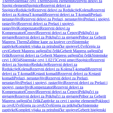
Therm
Sistemske cevi Therm
Spojni elementi
Rezervni delovi za
Spojni elementi
Spojnice
Rezervni delovi za
Spojnice
Redukcije
Rezervni delovi za Redukcije
Kolena
Rezervni
delovi za Kolena
T-komadi
Rezervni delovi za T-komadi
Prelazi,
nerastavljivi
Rezervni delovi za Prelazi, nerastavljivi
Prelazi i spojevi,
rastavljivi
Rezervni delovi za Prelazi i spojevi,
rastavljivi
Kompenzatori
Rezervni delovi za
Kompenzatori
Čepovi
Rezervni delovi za Čepovi
Priključci za
grejanje
Rezervni delovi za Priključci za grejanje
Pribor za Geberit
Mapress Therm
Zaštitne kape za krajeve cevi
Sistemske
zaptivke
Kompleti vijaka za prirubničke spojeve
Učvršćenja za
cevi
Geberit Mapress ugljenični čelik
Geberit Mapress ugljenični
čelik
Rezervni delovi za Geberit Mapress ugljenični čelik
Sistemske
cevi 1.0034
Sistemske cevi 1.0215
Cevni umeci
Spojnice
Rezervni
delovi za Spojnice
Redukcije
Rezervni delovi za
Redukcije
Kolena
Rezervni delovi za Kolena
T-komadi
Rezervni
delovi za T-komadi
Krstasti komadi
Rezervni delovi za Krstasti
komadi
Prelazi, nerastavljivi
Rezervni delovi za Prelazi,
nerastavljivi
Prelazi i spojevi, rastavljivi
Rezervni delovi za Prelazi i
spojevi, rastavljivi
Kompenzatori
Rezervni delovi za
Kompenzatori
Čepovi
Rezervni delovi za Čepovi
Priključci za
grejanje
Rezervni delovi za Priključci za grejanje
Pribor za Geberit
Mapress ugljenični čelik
Zaptivke za cevi i spojne elemente
Poklopci
za cevi
Učvršćenja za cevi
Učvršćenja za priključke
Sistemske
zaptivke
Kompleti vijaka za prirubničke spojeve
Geberit higijenski