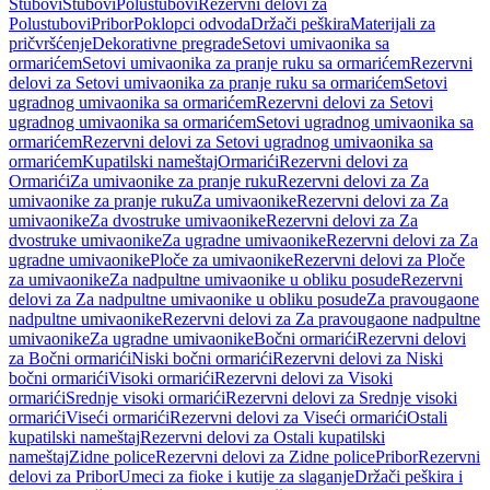
Stubovi
Stubovi
Polustubovi
Rezervni delovi za
Polustubovi
Pribor
Poklopci odvoda
Držači peškira
Materijali za
pričvršćenje
Dekorativne pregrade
Setovi umivaonika sa
ormarićem
Setovi umivaonika za pranje ruku sa ormarićem
Rezervni
delovi za Setovi umivaonika za pranje ruku sa ormarićem
Setovi
ugradnog umivaonika sa ormarićem
Rezervni delovi za Setovi
ugradnog umivaonika sa ormarićem
Setovi ugradnog umivaonika sa
ormarićem
Rezervni delovi za Setovi ugradnog umivaonika sa
ormarićem
Kupatilski nameštaj
Ormarići
Rezervni delovi za
Ormarići
Za umivaonike za pranje ruku
Rezervni delovi za Za
umivaonike za pranje ruku
Za umivaonike
Rezervni delovi za Za
umivaonike
Za dvostruke umivaonike
Rezervni delovi za Za
dvostruke umivaonike
Za ugradne umivaonike
Rezervni delovi za Za
ugradne umivaonike
Ploče za umivaonike
Rezervni delovi za Ploče
za umivaonike
Za nadpultne umivaonike u obliku posude
Rezervni
delovi za Za nadpultne umivaonike u obliku posude
Za pravougaone
nadpultne umivaonike
Rezervni delovi za Za pravougaone nadpultne
umivaonike
Za ugradne umivaonike
Bočni ormarići
Rezervni delovi
za Bočni ormarići
Niski bočni ormarići
Rezervni delovi za Niski
bočni ormarići
Visoki ormarići
Rezervni delovi za Visoki
ormarići
Srednje visoki ormarići
Rezervni delovi za Srednje visoki
ormarići
Viseći ormarići
Rezervni delovi za Viseći ormarići
Ostali
kupatilski nameštaj
Rezervni delovi za Ostali kupatilski
nameštaj
Zidne police
Rezervni delovi za Zidne police
Pribor
Rezervni
delovi za Pribor
Umeci za fioke i kutije za slaganje
Držači peškira i