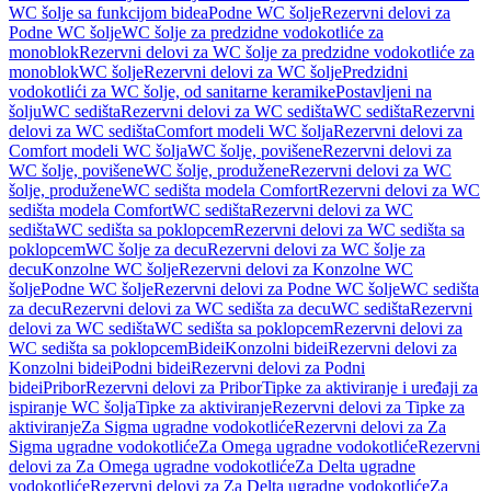
WC šolje sa funkcijom bidea
Podne WC šolje
Rezervni delovi za
Podne WC šolje
WC šolje za predzidne vodokotliće za
monoblok
Rezervni delovi za WC šolje za predzidne vodokotliće za
monoblok
WC šolje
Rezervni delovi za WC šolje
Predzidni
vodokotlići za WC šolje, od sanitarne keramike
Postavljeni na
šolju
WC sedišta
Rezervni delovi za WC sedišta
WC sedišta
Rezervni
delovi za WC sedišta
Comfort modeli WC šolja
Rezervni delovi za
Comfort modeli WC šolja
WC šolje, povišene
Rezervni delovi za
WC šolje, povišene
WC šolje, produžene
Rezervni delovi za WC
šolje, produžene
WC sedišta modela Comfort
Rezervni delovi za WC
sedišta modela Comfort
WC sedišta
Rezervni delovi za WC
sedišta
WC sedišta sa poklopcem
Rezervni delovi za WC sedišta sa
poklopcem
WC šolje za decu
Rezervni delovi za WC šolje za
decu
Konzolne WC šolje
Rezervni delovi za Konzolne WC
šolje
Podne WC šolje
Rezervni delovi za Podne WC šolje
WC sedišta
za decu
Rezervni delovi za WC sedišta za decu
WC sedišta
Rezervni
delovi za WC sedišta
WC sedišta sa poklopcem
Rezervni delovi za
WC sedišta sa poklopcem
Bidei
Konzolni bidei
Rezervni delovi za
Konzolni bidei
Podni bidei
Rezervni delovi za Podni
bidei
Pribor
Rezervni delovi za Pribor
Tipke za aktiviranje i uređaji za
ispiranje WC šolja
Tipke za aktiviranje
Rezervni delovi za Tipke za
aktiviranje
Za Sigma ugradne vodokotliće
Rezervni delovi za Za
Sigma ugradne vodokotliće
Za Omega ugradne vodokotliće
Rezervni
delovi za Za Omega ugradne vodokotliće
Za Delta ugradne
vodokotliće
Rezervni delovi za Za Delta ugradne vodokotliće
Za