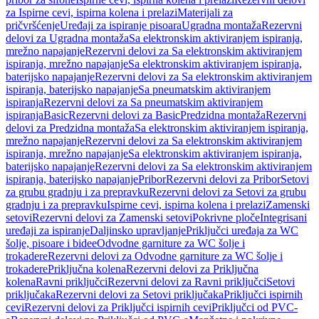
za Ispirne cevi, ispirna kolena i prelazi
Materijali za
pričvršćenje
Uređaji za ispiranje pisoara
Ugradna montaža
Rezervni
delovi za Ugradna montaža
Sa elektronskim aktiviranjem ispiranja,
mrežno napajanje
Rezervni delovi za Sa elektronskim aktiviranjem
ispiranja, mrežno napajanje
Sa elektronskim aktiviranjem ispiranja,
baterijsko napajanje
Rezervni delovi za Sa elektronskim aktiviranjem
ispiranja, baterijsko napajanje
Sa pneumatskim aktiviranjem
ispiranja
Rezervni delovi za Sa pneumatskim aktiviranjem
ispiranja
Basic
Rezervni delovi za Basic
Predzidna montaža
Rezervni
delovi za Predzidna montaža
Sa elektronskim aktiviranjem ispiranja,
mrežno napajanje
Rezervni delovi za Sa elektronskim aktiviranjem
ispiranja, mrežno napajanje
Sa elektronskim aktiviranjem ispiranja,
baterijsko napajanje
Rezervni delovi za Sa elektronskim aktiviranjem
ispiranja, baterijsko napajanje
Pribor
Rezervni delovi za Pribor
Setovi
za grubu gradnju i za prepravku
Rezervni delovi za Setovi za grubu
gradnju i za prepravku
Ispirne cevi, ispirna kolena i prelazi
Zamenski
setovi
Rezervni delovi za Zamenski setovi
Pokrivne ploče
Integrisani
uređaji za ispiranje
Daljinsko upravljanje
Priključci uređaja za WC
šolje, pisoare i bidee
Odvodne garniture za WC šolje i
trokadere
Rezervni delovi za Odvodne garniture za WC šolje i
trokadere
Priključna kolena
Rezervni delovi za Priključna
kolena
Ravni priključci
Rezervni delovi za Ravni priključci
Setovi
priključaka
Rezervni delovi za Setovi priključaka
Priključci ispirnih
cevi
Rezervni delovi za Priključci ispirnih cevi
Priključci od PVC-