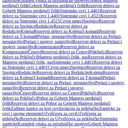
zaptivke
Kompleti vijaka za prirubničke spojeve
Geberit Mapress
nerđajući čelik
Geberit Mapress nerđajući čelik
Rezervni delovi za
Geberit Mapress nerđajući čelik
Sistemske cevi 1.4401
Rezervni
delovi za Sistemske cevi 1.4401
Sistemske cevi 1.4521
Rezervni
delovi za Sistemske cevi 1.4521
Cevni umeci
Spojnice
Rezervni
delovi za Spojnice
Redukcije
Rezervni delovi za
Redukcije
Kolena
Rezervni delovi za Kolena
T-komadi
Rezervni
delovi za T-komadi
Prelazi, nerastavljivi
Rezervni delovi za Prelazi,
nerastavljivi
Prelazi i spojevi, rastavljivi
Rezervni delovi za Prelazi i
spojevi, rastavljivi
Kompenzatori
Rezervni delovi za
Kompenzatori
Čepovi
Rezervni delovi za Čepovi
Priključci
Rezervni
delovi za Priključci
Mapress nerđajući čelik, gas
Rezervni delovi za
Mapress nerđajući čelik, gas
Sistemske cevi 1.4401
Rezervni delovi
za Sistemske cevi 1.4401
Cevni umeci
Spojnice
Rezervni delovi za
Spojnice
Redukcije
Rezervni delovi za Redukcije
Kolena
Rezervni
delovi za Kolena
T-komadi
Rezervni delovi za T-komadi
Prelazi,
nerastavljivi
Rezervni delovi za Prelazi, nerastavljivi
Prelazi i spojevi,
rastavljivi
Rezervni delovi za Prelazi i spojevi,
rastavljivi
Čepovi
Rezervni delovi za Čepovi
Priključci
Rezervni
delovi za Priključci
Pribor za Geberit Mapress nerđajući
čelik
Rezervni delovi za Pribor za Geberit Mapress nerđajući
čelik
Zaštitne kapice za kraj cevi
Izolacija za priključke
Zaptivke za
cevi i spojne elemente
Učvršćenja za cevi
Učvršćenja za
priključke
Rezervni delovi za Učvršćenja za priključke
Sistemske
zaptivke
Kompleti vijaka za prirubničke spojeve
Geberit Mapress