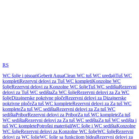
RS
WC šolje i pisoari
Geberit AquaClean WC tuš WC uređaji
Tuš WC
kompleti
Rezervni delovi za Tuš WC kompleti
Konzolne WC
šolje
Rezervni delovi za Konzolne WC šolje
Tuš WC sedišta
Rezervni
delovi za Tuš WC sedišta
Za WC šolje
Rezervni delovi za Za WC
šolje
Dizajnerske pokrivne ploče
Rezervni delovi za Dizajnerske
pokrivne ploče
Za tuš WC komplete
Rezervni delovi za Za tuš WC
komplete
Za tuš WC sedišta
Rezervni delovi za Za tuš WC
sedišta
Pribor
Rezervni delovi za Pribor
Za tuš WC komplete
Za tuš
WC sedišta
Rezervni delovi za Za tuš WC sedišta
Za tuš WC sedišta i
tuš WC komplete
Potrošni materijali
WC šolje i WC sedišta
Konzolne
WC šolje
Rezervni delovi za Konzolne WC šolje
WC šolje
Rezervni
delovi za WC šolje
WC šolje sa funkcijom bidea
Rezervni delovi za