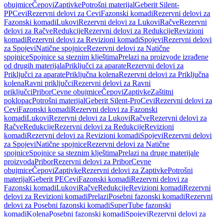
obujmice
Čepovi
Zaptivke
Potrošni materijal
Geberit Silent-
PP
Cevi
Rezervni delovi za Cevi
Fazonski komadi
Rezervni delovi za
Fazonski komadi
Lukovi
Rezervni delovi za Lukovi
Račve
Rezervni
delovi za Račve
Redukcije
Rezervni delovi za Redukcije
Revizioni
komadi
Rezervni delovi za Revizioni komadi
Spojevi
Rezervni delovi
za Spojevi
Natične spojnice
Rezervni delovi za Natične
spojnice
Spojnice sa steznim klještima
Prelazi na proizvode izrađene
od drugih materijala
Priključci za aparate
Rezervni delovi za
Priključci za aparate
Priključna kolena
Rezervni delovi za Priključna
kolena
Ravni priključci
Rezervni delovi za Ravni
priključci
Pribor
Cevne obujmice
Čepovi
Zaptivke
Zaštitni
poklopac
Potrošni materijal
Geberit Silent-Pro
Cevi
Rezervni delovi za
Cevi
Fazonski komadi
Rezervni delovi za Fazonski
komadi
Lukovi
Rezervni delovi za Lukovi
Račve
Rezervni delovi za
Račve
Redukcije
Rezervni delovi za Redukcije
Revizioni
komadi
Rezervni delovi za Revizioni komadi
Spojevi
Rezervni delovi
za Spojevi
Natične spojnice
Rezervni delovi za Natične
spojnice
Spojnice sa steznim klještima
Prelazi na druge materijale
proizvoda
Pribor
Rezervni delovi za Pribor
Cevne
obujmice
Čepovi
Zaptivke
Rezervni delovi za Zaptivke
Potrošni
materijal
Geberit PE
Cevi
Fazonski komadi
Rezervni delovi za
Fazonski komadi
Lukovi
Račve
Redukcije
Revizioni komadi
Rezervni
delovi za Revizioni komadi
Prelazi
Posebni fazonski komadi
Rezervni
delovi za Posebni fazonski komadi
SuperTube fazonski
komadi
Kolena
Posebni fazonski komadi
Spojevi
Rezervni delovi za