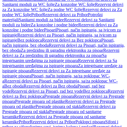
Sanitarni moduli za WC šolje
Za konzolne WC šolje
Rezervni delovi
za Za konzolne WC šolje
Za podne WC šolje
Rezervni delovi za Za
podne WC šolje
Pribor
Rezervni delovi za Pribor
Potrošni
materijali
Sanitarni moduli za bidee
Rezervni delovi za Sanitarni
moduli za bidee
Za konzolne i podne bidee
Rezervni delovi za Za
konzolne i podne bidee
Pisoari
Pisoari, način ispiranja, sa ivicom za
ispiranje
Rezervni delovi za Pisoari, način ispiranja, sa ivicom za
ispiranje
Bez poklopca
Rezervni delovi za Bez poklopca
Pisoari,
način ispiranja, bez oboda
Rezervni delovi za Pisoari, način ispiranja,
bez oboda
Za predzidnu ili ugradnu elektroniku za pisoar
Rezervni
delovi za Za predzidnu ili ugradnu elektroniku za pisoar
Sa
integrisanim uređajima za ispiranje pisoara
Rezervni delovi za Sa
integrisanim uređajima za ispiranje pisoara
Za integrisane uređaje za
ispiranje pisoara
Rezervni delovi za Za integrisane uređaje za
ispiranje pisoara
Pisoari, način ispiranja, sa/za poklopac WC-
a
Rezervni delovi za Pisoari, način ispiranja, sa/za poklopac WC-
a
Bez oboda
Rezervni delovi za Bez oboda
Pisoari, rad bez
vode
Rezervni delovi za Pisoari, rad bez vode
Bez poklopca
Rezervni
delovi za Bez poklopca
Pregrade pisoara
Rezervni delovi za Pregrade
pisoara
Pregrade pisoara od plastike
Rezervni delovi za Pregrade
pisoara od plastike
Pregrade pisoara od stakla
Rezervni delovi za
Pregrade pisoara od stakla
Pregrade pisoara od sanitarne
keramike
Rezervni delovi za Pregrade pisoara od sanitarne
keramike
Pribor
Rezervni delovi za Pribor
Poklopci pisoara
Sifoni i
pribor za sifone
Ispirne cevi, ispirna kolena i prelazi
Rezervni delovi