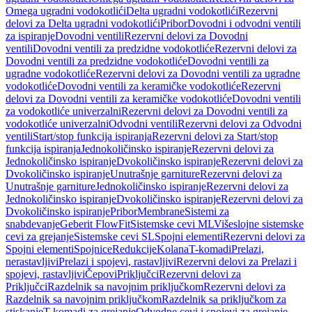
Omega ugradni vodokotlići
Delta ugradni vodokotlići
Rezervni
delovi za Delta ugradni vodokotlići
Pribor
Dovodni i odvodni ventili
za ispiranje
Dovodni ventili
Rezervni delovi za Dovodni
ventili
Dovodni ventili za predzidne vodokotliće
Rezervni delovi za
Dovodni ventili za predzidne vodokotliće
Dovodni ventili za
ugradne vodokotliće
Rezervni delovi za Dovodni ventili za ugradne
vodokotliće
Dovodni ventili za keramičke vodokotliće
Rezervni
delovi za Dovodni ventili za keramičke vodokotliće
Dovodni ventili
za vodokotliće univerzalni
Rezervni delovi za Dovodni ventili za
vodokotliće univerzalni
Odvodni ventili
Rezervni delovi za Odvodni
ventili
Start/stop funkcija ispiranja
Rezervni delovi za Start/stop
funkcija ispiranja
Jednokoličinsko ispiranje
Rezervni delovi za
Jednokoličinsko ispiranje
Dvokoličinsko ispiranje
Rezervni delovi za
Dvokoličinsko ispiranje
Unutrašnje garniture
Rezervni delovi za
Unutrašnje garniture
Jednokoličinsko ispiranje
Rezervni delovi za
Jednokoličinsko ispiranje
Dvokoličinsko ispiranje
Rezervni delovi za
Dvokoličinsko ispiranje
Pribor
Membrane
Sistemi za
snabdevanje
Geberit FlowFit
Sistemske cevi ML
Višeslojne sistemske
cevi za grejanje
Sistemske cevi SL
Spojni elementi
Rezervni delovi za
Spojni elementi
Spojnice
Redukcije
Kolana
T-komadi
Prelazi,
nerastavljivi
Prelazi i spojevi, rastavljivi
Rezervni delovi za Prelazi i
spojevi, rastavljivi
Čepovi
Priključci
Rezervni delovi za
Priključci
Razdelnik sa navojnim priključkom
Rezervni delovi za
Razdelnik sa navojnim priključkom
Razdelnik sa priključkom za
stiskanje
T-komadi za grejanje
Odvodne cevi i spojevi za grejanje,