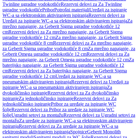
Twinline ugradne vodokotliće
Rezervni delovi za Za Twinline
ugradne vodokotliće
Pribor
Potrošni materijali
Uređaji za ispiranje
WC-a sa elektronskim aktiviranjem ispiranja
Rezervni delovi za
Uređaji za ispiranje WC-a sa elektronskim aktiviranjem ispiranja
Za
mrežno napajanje, za Geberit Sigma ugradne vodokotliće 12
cm
Rezervni delovi za Za mrežno napajanje, za Geberit Sigma
ugradne vodokotliće 12 cm
Za mrežno napajanje, za Geberit Sigma
ugradne vodokotliće 8 cm
Rezervni delovi za Za mrežno napajanje,
za Geberit Sigma ugradne vodokotliće 8 cm
Za mrežno napajanje, za
Geberit Omega ugradne vodokotliće 12 cm
Rezervni delovi za Za
mrežno napajanje, za Geberit Omega ugradne vodokotliće 12 cm
Za
baterijsko napajanje, za Geberit Sigma ugradne vodokotliće 12
cm
Rezervni delovi za Za baterijsko napajanje, za Geberit Sigma
ugradne vodokotliće 12 cm
Uređaji za ispiranje WC-a sa
pneumatskim aktiviranjem ispiranja
Rezervni delovi za Uređaji za
ispiranje WC-a sa pneumatskim aktiviranjem ispiranja
Za
dvokoličinsko ispiranje
Rezervni delovi za Za dvokoličinsko
ispiranje
Za jednokoličinsko ispiranje
Rezervni delovi za Za
jednokoličinsko ispiranje
Pribor za uređaje za ispiranje WC
šolje
Rezervni delovi za Pribor za uređaje za ispiranje WC
šolje
Ugradni setovi za montažu
Rezervni delovi za Ugradni setovi za
montažu
Za uređaje za ispiranje WC-a sa elektronskim aktiviranjem
ispiranja
Rezervni delovi za Za uređaje za ispiranje WC-a sa
elektronskim aktiviranjem ispiranja
Spojnice
Geberit Monolith
sanitarni moduli
Sanitarni moduli za WC šolje
Rezervni delovi za