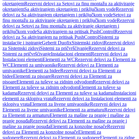
okretanjem
Rezervni delovi za Setovi za finu montažu za aktiviranje
okretanjem
Sa aktiviranjem okretanjem i priključkom vode
Rezervni
delovi za Sa aktiviranjem okretanjem i priključkom vode
Setovi za
finu montažu za aktiviranje okretanjem i priključkom vode
Rezervni
delovi za Setovi za finu montažu za aktiviranje okretanjem i
priključkom vode
Sa aktiviranjem na pritisak PushControl
Rezervni
delovi za Sa aktiviranjem na pritisak PushControl
Sistemi za
instalacije i ispiranje
Geberit Duofix
Sistemski zidovi
Rezervni delovi
za Sistemski zidovi
Sistemi za pričvršćivanje
Rezervni delovi za
Sistemi za pričvršćivanje
Instalacioni elementi
Rezervni delovi za
Instalacioni elementi
Elementi za WC
Rezervni delovi za Elementi za
WC
Elementi za umivaonike
Rezervni delovi za Elementi za
umivaonike
Elementi za bidee
Rezervni delovi za Elementi za
bidee
Elementi za pisoare
Rezervni delovi za Elementi za
pisoare
Elementi za tuševe sa zidnim odvodom
Rezervni delovi za
Elementi za tuševe sa zidnim odvodom
Elementi za tuševe sa
kadama
Rezervni delovi za Elementi za tuševe sa kadama
Instalacioni
elementi za sklopiva vrata
Rezervni delovi za Instalacioni elementi za
sklopiva vrata
Elementi za livene umivaonike
Rezervni delovi za
Elementi za livene umivaonike
Elementi za armaturu
Rezervni delovi
za Elementi za armaturu
Elementi za mašine za pranje i mašine za
pranje posuđa
Rezervni delovi za Elementi za mašine za pranje i
mašine za pranje posuđa
Elementi za konzolne nosače
Rezervni
delovi za Elementi za konzolne nosače
Elementi za
sudopere
Rezervni delovi za Elementi za sudopere
Elementi za zidne