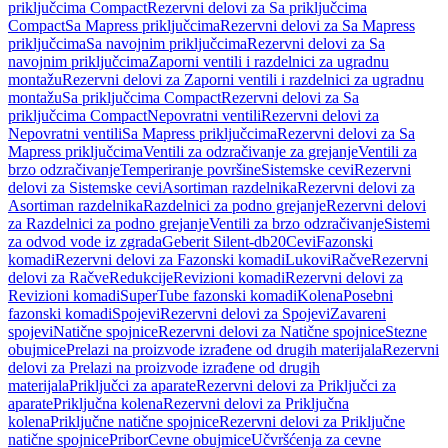
priključcima Compact
Rezervni delovi za Sa priključcima
Compact
Sa Mapress priključcima
Rezervni delovi za Sa Mapress
priključcima
Sa navojnim priključcima
Rezervni delovi za Sa
navojnim priključcima
Zaporni ventili i razdelnici za ugradnu
montažu
Rezervni delovi za Zaporni ventili i razdelnici za ugradnu
montažu
Sa priključcima Compact
Rezervni delovi za Sa
priključcima Compact
Nepovratni ventili
Rezervni delovi za
Nepovratni ventili
Sa Mapress priključcima
Rezervni delovi za Sa
Mapress priključcima
Ventili za odzračivanje za grejanje
Ventili za
brzo odzračivanje
Temperiranje površine
Sistemske cevi
Rezervni
delovi za Sistemske cevi
Asortiman razdelnika
Rezervni delovi za
Asortiman razdelnika
Razdelnici za podno grejanje
Rezervni delovi
za Razdelnici za podno grejanje
Ventili za brzo odzračivanje
Sistemi
za odvod vode iz zgrada
Geberit Silent-db20
Cevi
Fazonski
komadi
Rezervni delovi za Fazonski komadi
Lukovi
Račve
Rezervni
delovi za Račve
Redukcije
Revizioni komadi
Rezervni delovi za
Revizioni komadi
SuperTube fazonski komadi
Kolena
Posebni
fazonski komadi
Spojevi
Rezervni delovi za Spojevi
Zavareni
spojevi
Natične spojnice
Rezervni delovi za Natične spojnice
Stezne
obujmice
Prelazi na proizvode izrađene od drugih materijala
Rezervni
delovi za Prelazi na proizvode izrađene od drugih
materijala
Priključci za aparate
Rezervni delovi za Priključci za
aparate
Priključna kolena
Rezervni delovi za Priključna
kolena
Priključne natične spojnice
Rezervni delovi za Priključne
natične spojnice
Pribor
Cevne obujmice
Učvršćenja za cevne