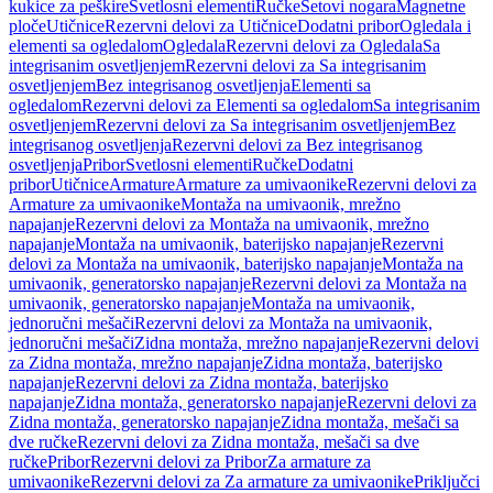
kukice za peškire
Svetlosni elementi
Ručke
Setovi nogara
Magnetne
ploče
Utičnice
Rezervni delovi za Utičnice
Dodatni pribor
Ogledala i
elementi sa ogledalom
Ogledala
Rezervni delovi za Ogledala
Sa
integrisanim osvetljenjem
Rezervni delovi za Sa integrisanim
osvetljenjem
Bez integrisanog osvetljenja
Elementi sa
ogledalom
Rezervni delovi za Elementi sa ogledalom
Sa integrisanim
osvetljenjem
Rezervni delovi za Sa integrisanim osvetljenjem
Bez
integrisanog osvetljenja
Rezervni delovi za Bez integrisanog
osvetljenja
Pribor
Svetlosni elementi
Ručke
Dodatni
pribor
Utičnice
Armature
Armature za umivaonike
Rezervni delovi za
Armature za umivaonike
Montaža na umivaonik, mrežno
napajanje
Rezervni delovi za Montaža na umivaonik, mrežno
napajanje
Montaža na umivaonik, baterijsko napajanje
Rezervni
delovi za Montaža na umivaonik, baterijsko napajanje
Montaža na
umivaonik, generatorsko napajanje
Rezervni delovi za Montaža na
umivaonik, generatorsko napajanje
Montaža na umivaonik,
jednoručni mešači
Rezervni delovi za Montaža na umivaonik,
jednoručni mešači
Zidna montaža, mrežno napajanje
Rezervni delovi
za Zidna montaža, mrežno napajanje
Zidna montaža, baterijsko
napajanje
Rezervni delovi za Zidna montaža, baterijsko
napajanje
Zidna montaža, generatorsko napajanje
Rezervni delovi za
Zidna montaža, generatorsko napajanje
Zidna montaža, mešači sa
dve ručke
Rezervni delovi za Zidna montaža, mešači sa dve
ručke
Pribor
Rezervni delovi za Pribor
Za armature za
umivaonike
Rezervni delovi za Za armature za umivaonike
Priključci