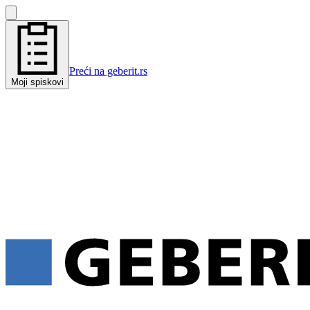
Preći na geberit.rs
Moji spiskovi