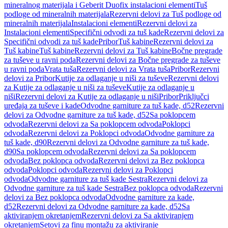
mineralnog materijala i Geberit Duofix instalacioni elementi
Tuš
podloge od mineralnih materijala
Rezervni delovi za Tuš podloge od
mineralnih materijala
Instalacioni elementi
Rezervni delovi za
Instalacioni elementi
Specifični odvodi za tuš kade
Rezervni delovi za
Specifični odvodi za tuš kade
Pribor
Tuš kabine
Rezervni delovi za
Tuš kabine
Tuš kabine
Rezervni delovi za Tuš kabine
Bočne pregrade
za tuševe u ravni poda
Rezervni delovi za Bočne pregrade za tuševe
u ravni poda
Vrata tuša
Rezervni delovi za Vrata tuša
Pribor
Rezervni
delovi za Pribor
Kutije za odlaganje u niši za tuševe
Rezervni delovi
za Kutije za odlaganje u niši za tuševe
Kutije za odlaganje u
niši
Rezervni delovi za Kutije za odlaganje u niši
Pribor
Priključci
uređaja za tuševe i kade
Odvodne garniture za tuš kade, d52
Rezervni
delovi za Odvodne garniture za tuš kade, d52
Sa poklopcem
odvoda
Rezervni delovi za Sa poklopcem odvoda
Poklopci
odvoda
Rezervni delovi za Poklopci odvoda
Odvodne garniture za
tuš kade, d90
Rezervni delovi za Odvodne garniture za tuš kade,
d90
Sa poklopcem odvoda
Rezervni delovi za Sa poklopcem
odvoda
Bez poklopca odvoda
Rezervni delovi za Bez poklopca
odvoda
Poklopci odvoda
Rezervni delovi za Poklopci
odvoda
Odvodne garniture za tuš kade Sestra
Rezervni delovi za
Odvodne garniture za tuš kade Sestra
Bez poklopca odvoda
Rezervni
delovi za Bez poklopca odvoda
Odvodne garniture za kade,
d52
Rezervni delovi za Odvodne garniture za kade, d52
Sa
aktiviranjem okretanjem
Rezervni delovi za Sa aktiviranjem
okretanjem
Setovi za finu montažu za aktiviranje