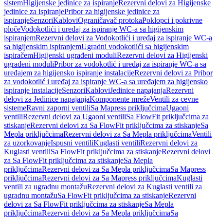
sistem
Higijenske jedinice za ispiranje
Rezervni delovi za Higijenske
jedinice za ispiranje
Pribor za higijenske jedinice za
ispiranje
Senzori
Kablovi
Ograničavač protoka
Poklopci i pokrivne
ploče
Vodokotlići i uređaj za ispiranje WC-a sa higijenskim
ispiranjem
Rezervni delovi za Vodokotlići i uređaj za ispiranje WC-a
sa higijenskim ispiranjem
Ugradni vodokotlići sa higijenskim
ispiračem
Higijenski ugrađeni moduli
Rezervni delovi za Higijenski
ugrađeni moduli
Pribor za vodokotlić i uređaj za ispiranje WC-a sa
uređajem za higijensko ispiranje instalacije
Rezervni delovi za Pribor
za vodokotlić i uređaj za ispiranje WC-a sa uređajem za higijensko
ispiranje instalacije
Senzori
Kablovi
Jedinice napajanja
Rezervni
delovi za Jedinice napajanja
Komponente mreže
Ventili za cevne
sisteme
Ravni zaporni ventili
Sa Mapress priključcima
Ugaoni
ventili
Rezervni delovi za Ugaoni ventili
Sa FlowFit priključcima za
stiskanje
Rezervni delovi za Sa FlowFit priključcima za stiskanje
Sa
Mepla priključcima
Rezervni delovi za Sa Mepla priključcima
Ventili
za uzorkovanje
Ispusni ventili
Kuglasti ventili
Rezervni delovi za
Kuglasti ventili
Sa FlowFit priključcima za stiskanje
Rezervni delovi
za Sa FlowFit priključcima za stiskanje
Sa Mepla
priključcima
Rezervni delovi za Sa Mepla priključcima
Sa Mapress
priključcima
Rezervni delovi za Sa Mapress priključcima
Kuglasti
ventili za ugradnu montažu
Rezervni delovi za Kuglasti ventili za
ugradnu montažu
Sa FlowFit priključcima za stiskanje
Rezervni
delovi za Sa FlowFit priključcima za stiskanje
Sa Mepla
priključcima
Rezervni delovi za Sa Mepla priključcima
Sa