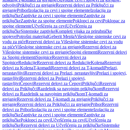
odvojivi
Priključci za grejanje
Rezervni delovi za Priključci za
grejanje
Pribor
Izolacija za cevi i spojne elemente
Izolacija za
priključke
Zaptivke za cevi i spojne elemente
Zaptivke za
priključke
Zaptivke za spojne elemente
Poklopci za cevi
Poklopac za
spojne elemente
Učvršćenja za cevi
Učvršćenja za
priključke
Sistemske zaptivke
Kompleti vijaka za prirubničke
spojeve
Potrošni materijal
Geberit Mepla
Višeslojne sistemske cevi za
vodu za piće
Rezervni delovi za Višeslojne sistemske cevi za vodu
za piće
Višeslojne sistemske cevi za grejanje
Rezervni delovi za
Višeslojne sistemske cevi za grejanje
Spojni elementi
Rezervni delovi
za Spojni elementi
Spojnice
Rezervni delovi za
Spojnice
Redukcije
Rezervni delovi za Redukcije
Kolena
Rezervni
delovi za Kolena
T-komadi
Rezervni delovi za T-komadi
Prelazi,
nerastavljivi
Rezervni delovi za Prelazi, nerastavljivi
Prelazi i spojevi,
rastavljivi
Rezervni delovi za Prelazi i spojevi,
rastavljivi
Čepovi
Rezervni delovi za Čepovi
Priključci
Rezervni
delovi za Priključci
Razdelnik sa navojnim priključkom
Rezervni
delovi za Razdelnik sa navojnim priključkom
T-komadi za
grejanje
Rezervni delovi za T-komadi za grejanje
Priključci za
grejanje
Rezervni delovi za Priključci za grejanje
Pribor
Rezervni
delovi za Pribor
Izolacija za cevi i spojne elemente
Izolacija za
priključke
Zaptivke za cevi i spojne elemente
Zaptivke za
priključke
Poklopci za cevi
Učvršćenja za cevi
Učvršćenja za
priključke
Rezervni delovi za Učvršćenja za priključke
Sistemske