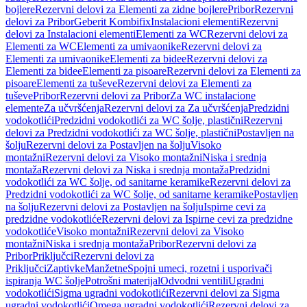
bojlere
Rezervni delovi za Elementi za zidne bojlere
Pribor
Rezervni
delovi za Pribor
Geberit Kombifix
Instalacioni elementi
Rezervni
delovi za Instalacioni elementi
Elementi za WC
Rezervni delovi za
Elementi za WC
Elementi za umivaonike
Rezervni delovi za
Elementi za umivaonike
Elementi za bidee
Rezervni delovi za
Elementi za bidee
Elementi za pisoare
Rezervni delovi za Elementi za
pisoare
Elementi za tuševe
Rezervni delovi za Elementi za
tuševe
Pribor
Rezervni delovi za Pribor
Za WC instalacione
elemente
Za učvršćenja
Rezervni delovi za Za učvršćenja
Predzidni
vodokotlići
Predzidni vodokotlići za WC šolje, plastični
Rezervni
delovi za Predzidni vodokotlići za WC šolje, plastični
Postavljen na
šolju
Rezervni delovi za Postavljen na šolju
Visoko
montažni
Rezervni delovi za Visoko montažni
Niska i srednja
montaža
Rezervni delovi za Niska i srednja montaža
Predzidni
vodokotlići za WC šolje, od sanitarne keramike
Rezervni delovi za
Predzidni vodokotlići za WC šolje, od sanitarne keramike
Postavljen
na šolju
Rezervni delovi za Postavljen na šolju
Ispirne cevi za
predzidne vodokotliće
Rezervni delovi za Ispirne cevi za predzidne
vodokotliće
Visoko montažni
Rezervni delovi za Visoko
montažni
Niska i srednja montaža
Pribor
Rezervni delovi za
Pribor
Priključci
Rezervni delovi za
Priključci
Zaptivke
Manžetne
Spojni umeci, rozetni i usporivači
ispiranja WC šolje
Potrošni materijal
Odvodni ventili
Ugradni
vodokotlići
Sigma ugradni vodokotlići
Rezervni delovi za Sigma
ugradni vodokotlići
Omega ugradni vodokotlići
Rezervni delovi za