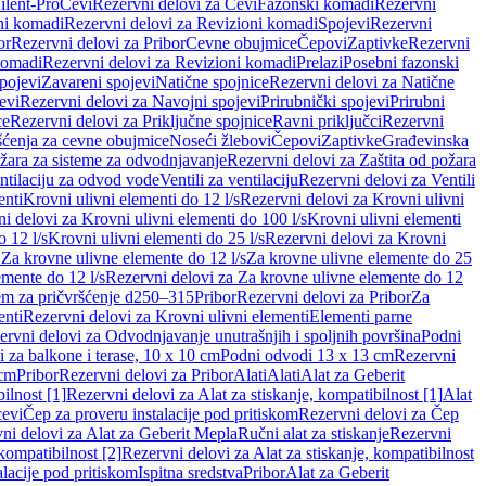
ilent-Pro
Cevi
Rezervni delovi za Cevi
Fazonski komadi
Rezervni
ni komadi
Rezervni delovi za Revizioni komadi
Spojevi
Rezervni
or
Rezervni delovi za Pribor
Cevne obujmice
Čepovi
Zaptivke
Rezervni
komadi
Rezervni delovi za Revizioni komadi
Prelazi
Posebni fazonski
pojevi
Zavareni spojevi
Natične spojnice
Rezervni delovi za Natične
evi
Rezervni delovi za Navojni spojevi
Prirubnički spojevi
Prirubni
ce
Rezervni delovi za Priključne spojnice
Ravni priključci
Rezervni
ćenja za cevne obujmice
Noseći žlebovi
Čepovi
Zaptivke
Građevinska
ožara za sisteme za odvodnjavanje
Rezervni delovi za Zaštita od požara
entilaciju za odvod vode
Ventili za ventilaciju
Rezervni delovi za Ventili
enti
Krovni ulivni elementi do 12 l/s
Rezervni delovi za Krovni ulivni
i delovi za Krovni ulivni elementi do 100 l/s
Krovni ulivni elementi
 12 l/s
Krovni ulivni elementi do 25 l/s
Rezervni delovi za Krovni
 Za krovne ulivne elemente do 12 l/s
Za krovne ulivne elemente do 25
emente do 12 l/s
Rezervni delovi za Za krovne ulivne elemente do 12
em za pričvršćenje d250–315
Pribor
Rezervni delovi za Pribor
Za
enti
Rezervni delovi za Krovni ulivni elementi
Elementi parne
ervni delovi za Odvodnjavanje unutrašnjih i spoljnih površina
Podni
 za balkone i terase, 10 x 10 cm
Podni odvodi 13 x 13 cm
Rezervni
 cm
Pribor
Rezervni delovi za Pribor
Alati
Alati
Alat za Geberit
ilnost [1]
Rezervni delovi za Alat za stiskanje, kompatibilnost [1]
Alat
cevi
Čep za proveru instalacije pod pritiskom
Rezervni delovi za Čep
ni delovi za Alat za Geberit Mepla
Ručni alat za stiskanje
Rezervni
 kompatibilnost [2]
Rezervni delovi za Alat za stiskanje, kompatibilnost
lacije pod pritiskom
Ispitna sredstva
Pribor
Alat za Geberit