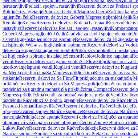
elementi
Spojnice
Rezervni delovi za Spojnice
Redukcije
Rezervni delo
nerastavljivi
Prelazi i spojevi, rastavljivi
Rezervni delovi za Prelazi i spo
Priključci za grejanje
Pribor za Geberit Mapress Therm
Zaštitne kape z
ugljenični čelik
Rezervni delovi za Geberit Mapress ugljenični čelik
Si
Redukcije
Kolena
Rezervni delovi za Kolena
T-komadi
Rezervni delov
rastavljivi
Rezervni delovi za Prelazi i spojevi, rastavljivi
Kompenzator
Geberit Mapress ugljenični čelik
Zaptivke za cevi i spojne elemente
Po
sistem
Higijenske jedinice za ispiranje
Rezervni delovi za Higijenske je
za ispiranje WC-a sa higijenskim ispiranjem
Rezervni delovi za Vodoko
delovi za Higijenski ugrađeni moduli
Pribor za vodokotlić i uređaj za 
za higijensko ispiranje instalacije
Senzori
Kablovi
Jedinice napajanja
Rez
ventili
Rezervni delovi za Ugaoni ventili
Sa FlowFit priključcima za st
uzorkovanje
Ispusni ventili
Kuglasti ventili
Rezervni delovi za Kuglasti 
Sa Mepla priključcima
Sa Mapress priključcima
Rezervni delovi za Sa
stiskanje
Rezervni delovi za Sa FlowFit priključcima za stiskanje
Sa Me
priključcima
Rezervni delovi za Sa Mapress priključcima
Sa navojnim 
razdelnici za ugradnu montažu
Sa priključcima Compact
Rezervni delo
Mapress priključcima
Ventili za odzračivanje za grejanje
Ventili za brz
razdelnika
Razdelnici za podno grejanje
Rezervni delovi za Razdelnici
Fazonski komadi
Lukovi
Račve
Rezervni delovi za Račve
Redukcije
Re
Spojevi
Zavareni spojevi
Natične spojnice
Rezervni delovi za Natične s
materijala
Priključci za aparate
Rezervni delovi za Priključci za aparate
obujmice
Učvršćenja za cevne obujmice
Čepovi
Zaptivke
Potrošni mater
Lukovi
Račve
Rezervni delovi za Račve
Redukcije
Rezervni delovi za 
Natične spojnice
Spojnice sa steznim klještima
Prelazi na proizvode iz