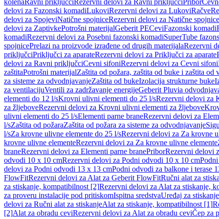
kolena
Ravni priključci
Rezervni delovi za Ravni priključci
Pribor
Cevn
delovi za Fazonski komadi
Lukovi
Rezervni delovi za Lukovi
Račve
Re
delovi za Spojevi
Natične spojnice
Rezervni delovi za Natične spojnic
delovi za Zaptivke
Potrošni materijal
Geberit PE
Cevi
Fazonski komadi
komadi
Rezervni delovi za Posebni fazonski komadi
SuperTube fazon
spojnice
Prelazi na proizvode izrađene od drugih materijala
Rezervni de
priključci
Priključci za aparate
Rezervni delovi za Priključci za aparate
delovi za Ravni priključci
Cevni sifoni
Rezervni delovi za Cevni sifoni
zaštita
Potrošni materijal
Zaštita od požara, zaštita od buke i zaštita od 
za sisteme za odvodnjavanje
Zaštita od buke
Izolacija strukturne buke
I
za ventilaciju
Ventili za zadržavanje energije
Geberit Pluvia odvodnjav
elementi do 12 l/s
Krovni ulivni elementi do 25 l/s
Rezervni delovi za K
za žljebove
Rezervni delovi za Krovni ulivni elementi za žljebove
Krov
ulivni elementi do 25 l/s
Elementi parne brane
Rezervni delovi za Elem
l/s
Zaštita od požara
Zaštita od požara za sisteme za odvodnjavanje
Sigu
l/s
Za krovne ulivne elemente do 25 l/s
Rezervni delovi za Za krovne ul
krovne ulivne elemente
Rezervni delovi za Za krovne ulivne elemente
brane
Rezervni delovi za Elementi parne brane
Pribor
Rezervni delovi z
odvodi 10 x 10 cm
Rezervni delovi za Podni odvodi 10 x 10 cm
Podni 
delovi za Podni odvodi 13 x 13 cm
Podni odvodi za balkone i terase 
FlowFit
Rezervni delovi za Alat za Geberit FlowFit
Ručni alat za stisk
za stiskanje, kompatibilnost [2]
Rezervni delovi za Alat za stiskanje, k
za proveru instalacije pod pritiskom
Ispitna sredstva
Uređaj za stiskanje
delovi za Ručni alat za stiskanje
Alat za stiskanje, kompatibilnost [1]
Re
[2]
Alat za obradu cevi
Rezervni delovi za Alat za obradu cevi
Čep za p