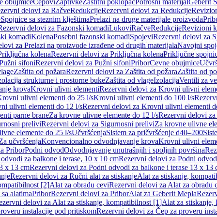
e obujmice
Čepovi
Zaptivke
Zaštitni poklopac
Potrošni materijal
Geberit S
zervni delovi za Račve
Redukcije
Rezervni delovi za Redukcije
Revizio
e
Spojnice sa steznim klještima
Prelazi na druge materijale proizvoda
Prib
Rezervni delovi za Fazonski komadi
Lukovi
Račve
Redukcije
Revizioni 
ski komadi
Kolena
Posebni fazonski komadi
Spojevi
Rezervni delovi za S
lovi za Prelazi na proizvode izrađene od drugih materijala
Navojni spoj
Priključna kolena
Rezervni delovi za Priključna kolena
Priključne spojni
Pužni sifoni
Rezervni delovi za Pužni sifoni
Pribor
Cevne obujmice
Učvrš
vlage
Zaštita od požara
Rezervni delovi za Zaštita od požara
Zaštita od p
zolacija strukturne i prostorne buke
Zaštita od vlage
Izolacija
Ventili za v
anje krova
Krovni ulivni elementi
Rezervni delovi za Krovni ulivni elem
rovni ulivni elementi do 25 l/s
Krovni ulivni elementi do 100 l/s
Rezervn
ni ulivni elementi do 12 l/s
Rezervni delovi za Krovni ulivni elementi do
enti parne brane
Za krovne ulivne elemente do 12 l/s
Rezervni delovi za
rnosni prelivi
Rezervni delovi za Sigurnosni prelivi
Za krovne ulivne el
ivne elemente do 25 l/s
Učvršćenja
Sistem za pričvršćenje d40–200
Sist
Za učvršćenja
Konvencionalno odvodnjavanje krova
Krovni ulivni elem
a Pribor
Podni odvod
Odvodnjavanje unutrašnjih i spoljnih površina
Rez
odvodi za balkone i terase, 10 x 10 cm
Rezervni delovi za Podni odvodi
13 x 13 cm
Rezervni delovi za Podni odvodi za balkone i terase 13 x 13
anje
Rezervni delovi za Ručni alat za stiskanje
Alat za stiskanje, kompatib
ompatibilnost [2]
Alat za obradu cevi
Rezervni delovi za Alat za obradu 
 sa alatima
Pribor
Rezervni delovi za Pribor
Alat za Geberit Mepla
Rezerv
zervni delovi za Alat za stiskanje, kompatibilnost [1]
Alat za stiskanje,
roveru instalacije pod pritiskom
Rezervni delovi za Čep za proveru insta