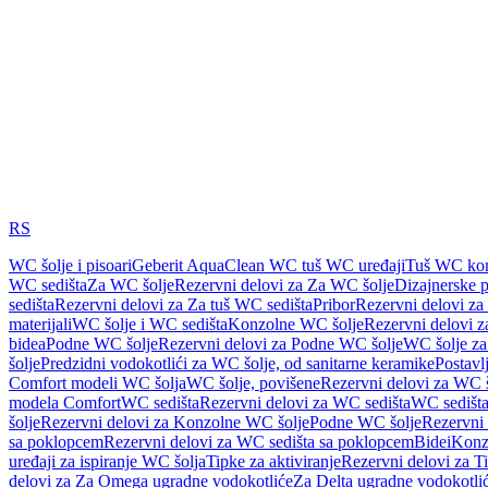
RS
WC šolje i pisoari
Geberit AquaClean WC tuš WC uređaji
Tuš WC kom
WC sedišta
Za WC šolje
Rezervni delovi za Za WC šolje
Dizajnerske 
sedišta
Rezervni delovi za Za tuš WC sedišta
Pribor
Rezervni delovi za
materijali
WC šolje i WC sedišta
Konzolne WC šolje
Rezervni delovi 
bidea
Podne WC šolje
Rezervni delovi za Podne WC šolje
WC šolje za
šolje
Predzidni vodokotlići za WC šolje, od sanitarne keramike
Postavlj
Comfort modeli WC šolja
WC šolje, povišene
Rezervni delovi za WC š
modela Comfort
WC sedišta
Rezervni delovi za WC sedišta
WC sedišta
šolje
Rezervni delovi za Konzolne WC šolje
Podne WC šolje
Rezervni
sa poklopcem
Rezervni delovi za WC sedišta sa poklopcem
Bidei
Konzo
uređaji za ispiranje WC šolja
Tipke za aktiviranje
Rezervni delovi za Ti
delovi za Za Omega ugradne vodokotliće
Za Delta ugradne vodokotli