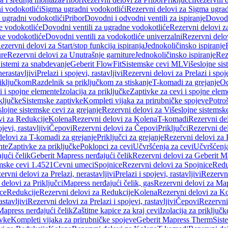
i vodokotlići
Sigma ugradni vodokotlići
Rezervni delovi za Sigma ugrad
 ugradni vodokotlići
Pribor
Dovodni i odvodni ventili za ispiranje
Dovodn
e vodokotliće
Dovodni ventili za ugradne vodokotliće
Rezervni delovi z
ke vodokotliće
Dovodni ventili za vodokotliće univerzalni
Rezervni delov
ezervni delovi za Start/stop funkcija ispiranja
Jednokoličinsko ispiranje
ure
Rezervni delovi za Unutrašnje garniture
Jednokoličinsko ispiranje
Rez
istemi za snabdevanje
Geberit FlowFit
Sistemske cevi ML
Višeslojne sis
nerastavljivi
Prelazi i spojevi, rastavljivi
Rezervni delovi za Prelazi i spoje
riključkom
Razdelnik sa priključkom za stiskanje
T-komadi za grejanje
Od
vi i spojne elemente
Izolacija za priključke
Zaptivke za cevi i spojne elem
ključke
Sistemske zaptivke
Kompleti vijaka za prirubničke spojeve
Potroš
slojne sistemske cevi za grejanje
Rezervni delovi za Višeslojne sistemske
vi za Redukcije
Kolena
Rezervni delovi za Kolena
T-komadi
Rezervni de
jevi, rastavljivi
Čepovi
Rezervni delovi za Čepovi
Priključci
Rezervni del
delovi za T-komadi za grejanje
Priključci za grejanje
Rezervni delovi za P
nte
Zaptivke za priključke
Poklopci za cevi
Učvršćenja za cevi
Učvršćenja
jući čelik
Geberit Mapress nerđajući čelik
Rezervni delovi za Geberit Ma
mske cevi 1.4521
Cevni umeci
Spojnice
Rezervni delovi za Spojnice
Redu
ervni delovi za Prelazi, nerastavljivi
Prelazi i spojevi, rastavljivi
Rezervni
delovi za Priključci
Mapress nerđajući čelik, gas
Rezervni delovi za Map
ce
Redukcije
Rezervni delovi za Redukcije
Kolena
Rezervni delovi za K
astavljivi
Rezervni delovi za Prelazi i spojevi, rastavljivi
Čepovi
Rezervni
Mapress nerđajući čelik
Zaštitne kapice za kraj cevi
Izolacija za priključk
ivke
Kompleti vijaka za prirubničke spojeve
Geberit Mapress Therm
Sist