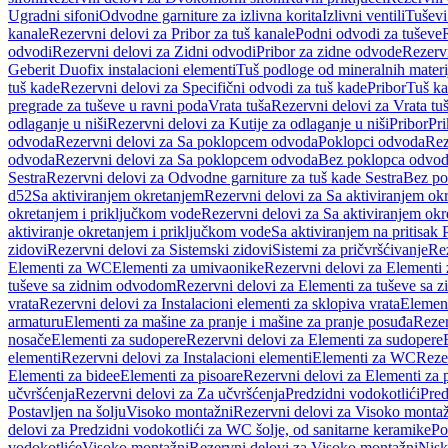
Ugradni sifoni
Odvodne garniture za izlivna korita
Izlivni ventili
Tuševi
kanale
Rezervni delovi za Pribor za tuš kanale
Podni odvodi za tuševe
odvodi
Rezervni delovi za Zidni odvodi
Pribor za zidne odvode
Rezervn
Geberit Duofix instalacioni elementi
Tuš podloge od mineralnih materi
tuš kade
Rezervni delovi za Specifični odvodi za tuš kade
Pribor
Tuš ka
pregrade za tuševe u ravni poda
Vrata tuša
Rezervni delovi za Vrata tu
odlaganje u niši
Rezervni delovi za Kutije za odlaganje u niši
Pribor
Pri
odvoda
Rezervni delovi za Sa poklopcem odvoda
Poklopci odvoda
Rez
odvoda
Rezervni delovi za Sa poklopcem odvoda
Bez poklopca odvo
Sestra
Rezervni delovi za Odvodne garniture za tuš kade Sestra
Bez po
d52
Sa aktiviranjem okretanjem
Rezervni delovi za Sa aktiviranjem ok
okretanjem i priključkom vode
Rezervni delovi za Sa aktiviranjem ok
aktiviranje okretanjem i priključkom vode
Sa aktiviranjem na pritisak
zidovi
Rezervni delovi za Sistemski zidovi
Sistemi za pričvršćivanje
Rez
Elementi za WC
Elementi za umivaonike
Rezervni delovi za Elementi
tuševe sa zidnim odvodom
Rezervni delovi za Elementi za tuševe sa
vrata
Rezervni delovi za Instalacioni elementi za sklopiva vrata
Element
armaturu
Elementi za mašine za pranje i mašine za pranje posuđa
Rezer
nosače
Elementi za sudopere
Rezervni delovi za Elementi za sudopere
elementi
Rezervni delovi za Instalacioni elementi
Elementi za WC
Reze
Elementi za bidee
Elementi za pisoare
Rezervni delovi za Elementi za 
učvršćenja
Rezervni delovi za Za učvršćenja
Predzidni vodokotlići
Pred
Postavljen na šolju
Visoko montažni
Rezervni delovi za Visoko monta
delovi za Predzidni vodokotlići za WC šolje, od sanitarne keramike
Po
vodokotliće
Visoko montažni
Rezervni delovi za Visoko montažni
Nisk