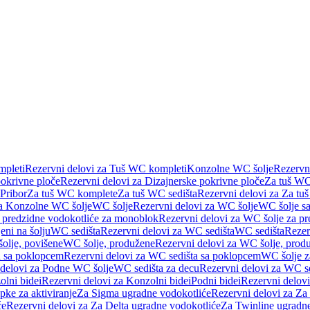
pleti
Rezervni delovi za Tuš WC kompleti
Konzolne WC šolje
Rezervn
pokrivne ploče
Rezervni delovi za Dizajnerske pokrivne ploče
Za tuš WC
 Pribor
Za tuš WC komplete
Za tuš WC sedišta
Rezervni delovi za Za tu
za Konzolne WC šolje
WC šolje
Rezervni delovi za WC šolje
WC šolje sa
 predzidne vodokotliće za monoblok
Rezervni delovi za WC šolje za p
eni na šolju
WC sedišta
Rezervni delovi za WC sedišta
WC sedišta
Rezer
olje, povišene
WC šolje, produžene
Rezervni delovi za WC šolje, prod
 sa poklopcem
Rezervni delovi za WC sedišta sa poklopcem
WC šolje z
 delovi za Podne WC šolje
WC sedišta za decu
Rezervni delovi za WC se
lni bidei
Rezervni delovi za Konzolni bidei
Podni bidei
Rezervni delovi
pke za aktiviranje
Za Sigma ugradne vodokotliće
Rezervni delovi za Za
će
Rezervni delovi za Za Delta ugradne vodokotliće
Za Twinline ugradne