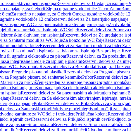
tronskim aktiviranjem ispiranja
Rezervni delovi za Uređaji za ispiranje 
žno napajanje, za Geberit Sigma ugradne vodokotliće 12 cm
Za mrežno n
e 8 cm
Za mrežno napajanje, za Geberit Omega ugradne vodokotliće 1
a ugradne vodokotliće 12 cm
Rezervni delovi za Za baterijsko napajanje
ji za ispiranje WC-a sa pneumatskim aktiviranjem ispiranja
Za dvokolič
nje
Pribor za uređaje za ispiranje WC šolje
Rezervni delovi za Pribor za 
lektronskim aktiviranjem ispiranja
Rezervni delovi za Za uređaje za isp
i za Sanitarni moduli za WC šolje
Za konzolne WC šolje
Rezervni delo
itarni moduli za bidee
Rezervni delovi za Sanitarni moduli za bidee
Za k
ovi za Pisoari, način ispiranja, sa ivicom za ispiranje
Bez poklopca
Reze
nu ili ugradnu elektroniku za pisoar
Rezervni delovi za Za predzidnu il
ara
Za integrisane uređaje za ispiranje pisoara
Rezervni delovi za Za integ
klopac WC-a
Bez oboda
Rezervni delovi za Bez oboda
Pisoari, rad bez vo
pisoara
Pregrade pisoara od plastike
Rezervni delovi za Pregrade pisoara 
vi za Pregrade pisoara od sanitarne keramike
Pribor
Rezervni delovi za 
i
Materijali za pričvršćenje
Uređaji za ispiranje pisoara
Ugradna montaža
ranjem ispiranja, mrežno napajanje
Sa elektronskim aktiviranjem ispiranj
m ispiranja
Rezervni delovi za Sa pneumatskim aktiviranjem ispiranja
B
pajanje
Rezervni delovi za Sa elektronskim aktiviranjem ispiranja, mrež
aterijsko napajanje
Pribor
Rezervni delovi za Pribor
Setovi za grubu grad
i delovi za Zamenski setovi
Pokrivne ploče
Integrisani uređaji za ispiran
dvodne garniture za WC šolje i trokadere
Priključna kolena
Rezervni del
jučci ispirnih cevi
Rezervni delovi za Priključci ispirnih cevi
Priključci 
ture za pisoare
Sifoni pisoara
Rezervni delovi za Sifoni pisoara
Pužni sif
i priključci
Rezervni delovi za Ravni priključci
Odvodne garniture za b