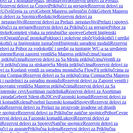
lovi za T-komadi
Prelazi, nerastavljivi
Rezervni delovi za Prelazi,
Rezervni delovi za Čepovi
Priključci za grejanje
Rezervni delovi za
e
Učvršćenja za cevi
Geberit Mapress ugljenični čelik
Geberit Mapress
i delovi za Spojnice
Redukcije
Rezervni delovi za
, nerastavljivi
Rezervni delovi za Prelazi, nerastavljivi
Prelazi i spojevi,
ključci za grejanje
Rezervni delovi za Priključci za grejanje
Pribor za
tivke
Kompleti vijaka za prirubničke spojeve
Geberit higijenski
ovi
Ograničavač protoka
Poklopci i pokrivne ploče
Vodokotlići i uređaj
otlići sa higijenskim ispiračem
Higijenski ugrađeni moduli
Rezervni
elovi za Pribor za vodokotlić i uređaj za ispiranje WC-a sa uređajem
sisteme
Ravni zaporni ventili
Sa Mapress priključcima
Ugaoni
 priključcima
Rezervni delovi za Sa Mepla priključcima
Ventili za
t priključcima za stiskanje
Sa Mepla priključcima
Rezervni delovi za
vi za Kuglasti ventili za ugradnu montažu
Sa FlowFit priključcima za
cima Compact
Rezervni delovi za Sa priključcima Compact
Sa Mapress
i i razdelnici za ugradnu montažu
Rezervni delovi za Zaporni ventili i
ovratni ventili
Sa Mapress priključcima
Rezervni delovi za Sa
Sistemske cevi
Asortiman razdelnika
Rezervni delovi za Asortiman
 zgrada
Geberit Silent-db20
Cevi
Fazonski komadi
Rezervni delovi za
i komadi
Kolena
Posebni fazonski komadi
Spojevi
Rezervni delovi za
ala
Rezervni delovi za Prelazi na proizvode izrađene od drugih
e spojnice
Rezervni delovi za Priključne natične spojnice
Pribor
Cevne
ervni delovi za Fazonski komadi
Lukovi
Rezervni delovi za
i
Rezervni delovi za Spojevi
Natične spojnice
Rezervni delovi za
učci za aparate
Priključna kolena
Rezervni delovi za Priključna