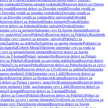
ni vodokotlići
Omega ugradni vodokotlići
Rezervni delovi za Omega
i ventili
Rezervni delovi za Dovodni ventili
Dovodni ventili za
a Dovodni ventili za ugradne vodokotliće
Dovodni ventili za
i za Dovodni ventili za vodokotliće univerzalni
Odvodni
Rezervni delovi za Jednokoličinsko ispiranje
Dvokoličinsko
ervni delovi za Jednokoličinsko ispiranje
Dvokoličinsko
temske cevi za grejanje
Sistemske cevi SL
Spojni elementi
Rezervni
vi, rastavljivi
Čepovi
Priključci
Rezervni delovi za Priključci
Razdelnik
vodne cevi i spojevi za grejanje, odvojivi
Priključci za
ente
Zaptivke za priključke
Zaptivke za spojne elemente
Poklopci za
ni materijal
Geberit Mepla
Višeslojne sistemske cevi za vodu za
 cevi za grejanje
Spojni elementi
Rezervni delovi za Spojni
lovi za T-komadi
Prelazi, nerastavljivi
Rezervni delovi za Prelazi,
ovi za Priključci
Razdelnik sa navojnim priključkom
Rezervni delovi
riključci za grejanje
Pribor
Rezervni delovi za Pribor
Izolacija za cevi i
 za priključke
Rezervni delovi za Učvršćenja za priključke
Sistemske
press nerđajući čelik
Sistemske cevi 1.4401
Rezervni delovi za
kcije
Rezervni delovi za Redukcije
Kolena
Rezervni delovi za
 delovi za Prelazi i spojevi, rastavljivi
Kompenzatori
Rezervni delovi
ress nerđajući čelik, gas
Sistemske cevi 1.4401
Rezervni delovi za
olena
T-komadi
Rezervni delovi za T-komadi
Prelazi,
 delovi za Čepovi
Priključci
Rezervni delovi za Priključci
Pribor za
e
Zaptivke za cevi i spojne elemente
Učvršćenja za cevi
Učvršćenja za
emske cevi Therm
Spojni elementi
Rezervni delovi za Spojni