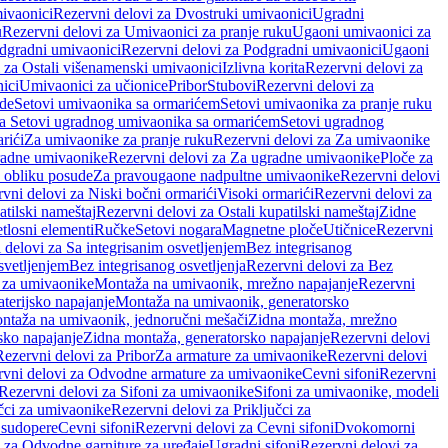
ivaonici
Rezervni delovi za Dvostruki umivaonici
Ugradni
u
Rezervni delovi za Umivaonici za pranje ruku
Ugaoni umivaonici za
dgradni umivaonici
Rezervni delovi za Podgradni umivaonici
Ugaoni
 za Ostali višenamenski umivaonici
Izlivna korita
Rezervni delovi za
ici
Umivaonici za učionice
Pribor
Stubovi
Rezervni delovi za
ade
Setovi umivaonika sa ormarićem
Setovi umivaonika za pranje ruku
za Setovi ugradnog umivaonika sa ormarićem
Setovi ugradnog
rići
Za umivaonike za pranje ruku
Rezervni delovi za Za umivaonike
radne umivaonike
Rezervni delovi za Za ugradne umivaonike
Ploče za
 obliku posude
Za pravougaone nadpultne umivaonike
Rezervni delovi
vni delovi za Niski bočni ormarići
Visoki ormarići
Rezervni delovi za
atilski nameštaj
Rezervni delovi za Ostali kupatilski nameštaj
Zidne
tlosni elementi
Ručke
Setovi nogara
Magnetne ploče
Utičnice
Rezervni
 delovi za Sa integrisanim osvetljenjem
Bez integrisanog
svetljenjem
Bez integrisanog osvetljenja
Rezervni delovi za Bez
 za umivaonike
Montaža na umivaonik, mrežno napajanje
Rezervni
terijsko napajanje
Montaža na umivaonik, generatorsko
ntaža na umivaonik, jednoručni mešači
Zidna montaža, mrežno
sko napajanje
Zidna montaža, generatorsko napajanje
Rezervni delovi
Rezervni delovi za Pribor
Za armature za umivaonike
Rezervni delovi
rvni delovi za Odvodne armature za umivaonike
Cevni sifoni
Rezervni
Rezervni delovi za Sifoni za umivaonike
Sifoni za umivaonike, modeli
učci za umivaonike
Rezervni delovi za Priključci za
 sudopere
Cevni sifoni
Rezervni delovi za Cevni sifoni
Dvokomorni
 za Odvodne garniture za uređaje
Ugradni sifoni
Rezervni delovi za