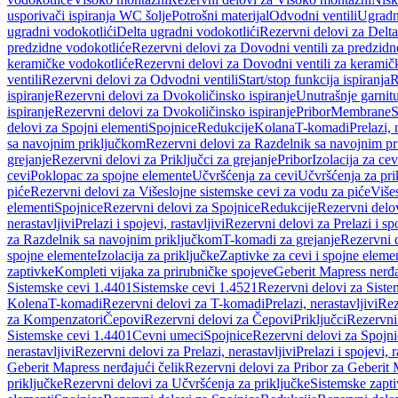
usporivači ispiranja WC šolje
Potrošni materijal
Odvodni ventili
Ugradn
ugradni vodokotlići
Delta ugradni vodokotlići
Rezervni delovi za Delta
predzidne vodokotliće
Rezervni delovi za Dovodni ventili za predzidn
keramičke vodokotliće
Rezervni delovi za Dovodni ventili za keramič
ventili
Rezervni delovi za Odvodni ventili
Start/stop funkcija ispiranja
R
ispiranje
Rezervni delovi za Dvokoličinsko ispiranje
Unutrašnje garnit
ispiranje
Rezervni delovi za Dvokoličinsko ispiranje
Pribor
Membrane
S
delovi za Spojni elementi
Spojnice
Redukcije
Kolana
T-komadi
Prelazi, 
sa navojnim priključkom
Rezervni delovi za Razdelnik sa navojnim p
grejanje
Rezervni delovi za Priključci za grejanje
Pribor
Izolacija za ce
cevi
Poklopac za spojne elemente
Učvršćenja za cevi
Učvršćenja za pri
piće
Rezervni delovi za Višeslojne sistemske cevi za vodu za piće
Više
elementi
Spojnice
Rezervni delovi za Spojnice
Redukcije
Rezervni delo
nerastavljivi
Prelazi i spojevi, rastavljivi
Rezervni delovi za Prelazi i spo
za Razdelnik sa navojnim priključkom
T-komadi za grejanje
Rezervni 
spojne elemente
Izolacija za priključke
Zaptivke za cevi i spojne eleme
zaptivke
Kompleti vijaka za prirubničke spojeve
Geberit Mapress nerđa
Sistemske cevi 1.4401
Sistemske cevi 1.4521
Rezervni delovi za Siste
Kolena
T-komadi
Rezervni delovi za T-komadi
Prelazi, nerastavljivi
Rez
za Kompenzatori
Čepovi
Rezervni delovi za Čepovi
Priključci
Rezervni 
Sistemske cevi 1.4401
Cevni umeci
Spojnice
Rezervni delovi za Spojni
nerastavljivi
Rezervni delovi za Prelazi, nerastavljivi
Prelazi i spojevi, r
Geberit Mapress nerđajući čelik
Rezervni delovi za Pribor za Geberit 
priključke
Rezervni delovi za Učvršćenja za priključke
Sistemske zapt