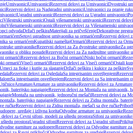
anje
Umivaonici
Umivaonici
Rezervni delovi za Umivaonici
Dvostruki um
ici
Rezervni delovi za Nadgradni umivaonici
Umivaonici za pranje ruk
mivaonici
Ugradni umivaonici
Rezervni delovi za Ugradni umivaonici
Po
ci
Višestruki umivaonici
Ostali višenamenski umivaonici
Rezervni delovi
olni
Višenamenski umivaonici
Rezervni delovi za Višenamenski umivaon
opci odvoda
Držači peškira
Materijali za pričvršćenje
Dekorativne pregr
a ormarićem
Setovi ugradnog umivaonika sa ormarićem
Rezervni delovi 
nika sa ormarićem
Kupatilski nameštaj
Ormarići
Rezervni delovi za Orma
ostruke umivaonike
Rezervni delovi za Za dvostruke umivaonike
Za ug
vaonike u obliku posude
Rezervni delovi za Za nadpultne umivaonike u
ni ormarići
Rezervni delovi za Bočni ormarići
Niski bočni ormarići
Rezer
oki ormarići
Viseći ormarići
Rezervni delovi za Viseći ormarići
Ostali kup
Umeci za fioke i kutije za slaganje
Držači peškira i kukice za peškire
Sve
edala
Rezervni delovi za Ogledala
Sa integrisanim osvetljenjem
Rezervni
edalom
Sa integrisanim osvetljenjem
Rezervni delovi za Sa integrisanim o
Utičnice
Armature
Armature za umivaonike
Rezervni delovi za Armature
nik, baterijsko napajanje
Rezervni delovi za Montaža na umivaonik, ba
ajanje
Montaža na umivaonik, jednoručni mešači
Rezervni delovi za Mo
montaža, baterijsko napajanje
Rezervni delovi za Zidna montaža, baterij
ve ručke
Rezervni delovi za Zidna montaža, mešači sa dve ručke
Pribor
sudopere, uređaje i izlivna korita
Odvodne armature za umivaonike
Reze
 delovi za Cevni sifoni, modeli za uštedu prostora
Sifoni za umivaonike
 uštedu prostora
Ugradni sifoni
Rezervni delovi za Ugradni sifoni
Priklj
dvodne garniture za sudopere
Rezervni delovi za Odvodne garniture za
delovi za Ravni priključci
Odvodne garniture za uređaje
Rezervni delovi