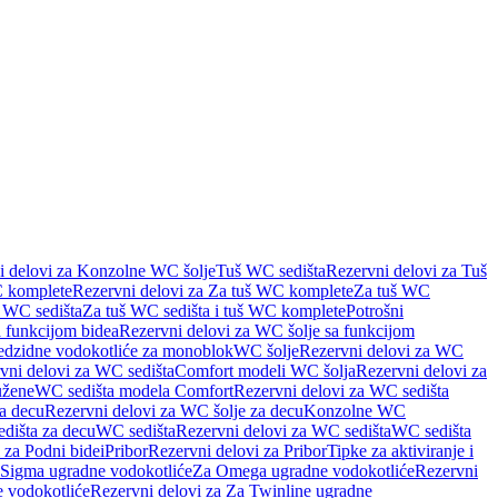
i delovi za Konzolne WC šolje
Tuš WC sedišta
Rezervni delovi za Tuš
 komplete
Rezervni delovi za Za tuš WC komplete
Za tuš WC
š WC sedišta
Za tuš WC sedišta i tuš WC komplete
Potrošni
 funkcijom bidea
Rezervni delovi za WC šolje sa funkcijom
redzidne vodokotliće za monoblok
WC šolje
Rezervni delovi za WC
vni delovi za WC sedišta
Comfort modeli WC šolja
Rezervni delovi za
užene
WC sedišta modela Comfort
Rezervni delovi za WC sedišta
a decu
Rezervni delovi za WC šolje za decu
Konzolne WC
dišta za decu
WC sedišta
Rezervni delovi za WC sedišta
WC sedišta
 za Podni bidei
Pribor
Rezervni delovi za Pribor
Tipke za aktiviranje i
 Sigma ugradne vodokotliće
Za Omega ugradne vodokotliće
Rezervni
 vodokotliće
Rezervni delovi za Za Twinline ugradne