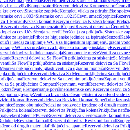
vi za Redukcije
Kolena
Rezervni delovi za Kolena
T-komadi
Rezervni de
jevi, rastavljivi
Kompenzatori
Rezervni delovi za Kompenzatori
Čepovi
a krajeve cevi
Sistemske zaptivke
Kompleti vijaka za prirubničke spojev
stemske cevi 1.0034
Sistemske cevi 1.0215
Cevni umeci
Spojnice
Rezervn
i za T-komadi
Krstasti komadi
Rezervni delovi za Krstasti komadi
Prelazi
i
Rezervni delovi za Kompenzatori
Čepovi
Rezervni delovi za Čepovi
Pri
klopci za cevi
Učvršćenja za cevi
Učvršćenja za priključke
Sistemske zap
dinice za ispiranje
Pribor za higijenske jedinice za ispiranje
Senzori
Kabl
tlići i uređaj za ispiranje WC-a sa higijenskim ispiranjem
Ugradni vodok
ispiranje WC-a sa uređajem za higijensko ispiranje instalacije
Rezervni d
ervni delovi za Jedinice napajanja
Komponente mreže
Ventili za cevne 
iskanje
Rezervni delovi za Sa FlowFit priključcima za stiskanje
Sa Mepla
ventili
Sa FlowFit priključcima za stiskanje
Rezervni delovi za Sa FlowFi
 Mapress priključcima
Kuglasti ventili za ugradnu montažu
Rezervni delo
pla priključcima
Rezervni delovi za Sa Mepla priključcima
Sa priključ
priključcima
Rezervni delovi za Sa navojnim priključcima
Zaporni ventil
vi za Sa priključcima Compact
Nepovratni ventili
Rezervni delovi za Nep
o odzračivanje
Temperiranje površine
Sistemske cevi
Rezervni delovi za 
 za podno grejanje
Ventili za brzo odzračivanje
Sistemi za odvod vode iz
vizioni komadi
Rezervni delovi za Revizioni komadi
SuperTube fazonsk
pojnice
Stezne obujmice
Prelazi na proizvode izrađene od drugih materij
Priključna kolena
Rezervni delovi za Priključna kolena
Priključne natičn
ijal
Geberit Silent-PP
Cevi
Rezervni delovi za Cevi
Fazonski komadi
Rez
Redukcije
Revizioni komadi
Rezervni delovi za Revizioni komadi
Spojev
rađene od drugih materijala
Priključci za aparate
Rezervni delovi za Priklj