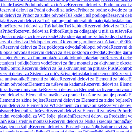
 i kade
Tuševi
Podni odvodi za tuševe
Rezervni delovi za Podni odvodi z
Rezervni delovi za Podni odvodi za tuševe
Pribor za podne odvode za t
i delovi za Pribor za zidne odvode
Tuš kade i tuš podloge
Rezervni delo
jala
Rezervni delovi za Tuš podloge od mineralnih materijala
Instalacion
bine
Rezervni delovi za Tuš kabine
Tuš kabine
Rezervni delovi za Tuš k
ša
Pribor
Rezervni delovi za Pribor
Kutije za odlaganje u niši za tuševe
Re
ključci uređaja za tuševe i kade
Odvodne garniture za tuš kade, d52
Reze
ervni delovi za Poklopci odvoda
Odvodne garniture za tuš kade, d90
Re
da
Rezervni delovi za Bez poklopca odvoda
Poklopci odvoda
Rezervni d
klopca odvoda
Rezervni delovi za Bez poklopca odvoda
Odvodne garnit
retanjem
Setovi za finu montažu za aktiviranje okretanjem
Rezervni delov
retanjem i priključkom vode
Setovi za finu montažu za aktiviranje okret
 PushControl
Rezervni delovi za Sa aktiviranjem na pritisak PushControl
ervni delovi za Sistemi za pričvršćivanje
Instalacioni elementi
Rezervni 
 za umivaonike
Elementi za bidee
Rezervni delovi za Elementi za bidee
E
 zidnim odvodom
Elementi za tuševe sa kadama
Rezervni delovi za Eleme
i za livene umivaonike
Rezervni delovi za Elementi za livene umivaon
vni delovi za Elementi za mašine za pranje i mašine za pranje posuđa
E
Elementi za zidne bojlere
Rezervni delovi za Elementi za zidne bojlere
Pr
rvni delovi za Elementi za WC
Elementi za umivaonike
Rezervni delovi
pisoare
Elementi za tuševe
Rezervni delovi za Elementi za tuševe
Pribor
R
zidni vodokotlići za WC šolje, plastični
Rezervni delovi za Predzidni vo
žni
Niska i srednja montaža
Rezervni delovi za Niska i srednja montaža
P
stavljen na šolju
Rezervni delovi za Postavljen na šolju
Ispirne cevi za 
a i srednja montaža
Pribor
Rezervni delovi za Pribor
Priključci
Rezervni d