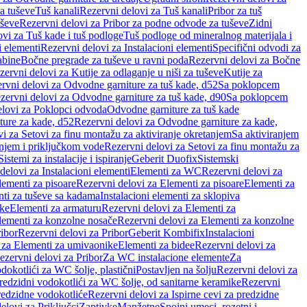
a tuševe
Tuš kanali
Rezervni delovi za Tuš kanali
Pribor za tuš
uševe
Rezervni delovi za Pribor za podne odvode za tuševe
Zidni
vi za Tuš kade i tuš podloge
Tuš podloge od mineralnog materijala i
i elementi
Rezervni delovi za Instalacioni elementi
Specifični odvodi za
abine
Bočne pregrade za tuševe u ravni poda
Rezervni delovi za Bočne
zervni delovi za Kutije za odlaganje u niši za tuševe
Kutije za
rvni delovi za Odvodne garniture za tuš kade, d52
Sa poklopcem
zervni delovi za Odvodne garniture za tuš kade, d90
Sa poklopcem
elovi za Poklopci odvoda
Odvodne garniture za tuš kade
ure za kade, d52
Rezervni delovi za Odvodne garniture za kade,
i za Setovi za finu montažu za aktiviranje okretanjem
Sa aktiviranjem
anjem i priključkom vode
Rezervni delovi za Setovi za finu montažu za
Sistemi za instalacije i ispiranje
Geberit Duofix
Sistemski
delovi za Instalacioni elementi
Elementi za WC
Rezervni delovi za
lementi za pisoare
Rezervni delovi za Elementi za pisoare
Elementi za
nti za tuševe sa kadama
Instalacioni elementi za sklopiva
ike
Elementi za armaturu
Rezervni delovi za Elementi za
lementi za konzolne nosače
Rezervni delovi za Elementi za konzolne
ibor
Rezervni delovi za Pribor
Geberit Kombifix
Instalacioni
 za Elementi za umivaonike
Elementi za bidee
Rezervni delovi za
ezervni delovi za Pribor
Za WC instalacione elemente
Za
dokotlići za WC šolje, plastični
Postavljen na šolju
Rezervni delovi za
redzidni vodokotlići za WC šolje, od sanitarne keramike
Rezervni
predzidne vodokotliće
Rezervni delovi za Ispirne cevi za predzidne
elovi za Priključci
Zaptivke
Manžetne
Spojni umeci, rozetni i