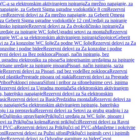
WC-a sa elektronskim aktiviranjem ispiranja
Za mrežno napajanje, za
apajanje, za Geberit Sigma ugradne vodokotliće 8 cm
Rezervni
2 cm
Rezervni delovi za Za mrežno napajanje, za Geberit Omega
, za Geberit Sigma ugradne vodokotliće 12 cm
Uređaji za ispiranje
insko ispiranje
Rezervni delovi za Za dvokoličinsko ispiranje
Za
uređaje za ispiranje WC šolje
Ugradni setovi za montažu
Rezervni
iranje WC-a sa elektronskim aktiviranjem ispiranja
Spojnice
Geberit
vi za Za konzolne WC šolje
Za podne WC šolje
Rezervni delovi za Za
onzolne i podne bidee
Rezervni delovi za Za konzolne i podne
rvni delovi za Bez poklopca
Pisoari, način ispiranja, bez
i ugradnu elektroniku za pisoar
Sa integrisanim uređajima za ispiranje
risane uređaje za ispiranje pisoara
Pisoari, način ispiranja, sa/za
de
Rezervni delovi za Pisoari, rad bez vode
Bez poklopca
Rezervni
od plastike
Pregrade pisoara od stakla
Rezervni delovi za Pregrade
Pribor
Poklopci pisoara
Sifoni i pribor za sifone
Ispirne cevi, ispirna
Rezervni delovi za Ugradna montaža
Sa elektronskim aktiviranjem
a, baterijsko napajanje
Rezervni delovi za Sa elektronskim
asic
Rezervni delovi za Basic
Predzidna montaža
Rezervni delovi za
no napajanje
Sa elektronskim aktiviranjem ispiranja, baterijsko
nju i za prepravku
Rezervni delovi za Setovi za grubu gradnju i za
je
Daljinsko upravljanje
Priključci uređaja za WC šolje, pisoare i
ovi za Priključna kolena
Ravni priključci
Rezervni delovi za Ravni
od PVC-a
Rezervni delovi za Priključci od PVC-a
Manžetne i pokrivne
oni
Rezervni delovi za Pužni sifoni
Priključci ispirnih cevi i ispirnih
idee
Rezervni delovi za Odvodne garniture za bidee
Cevni