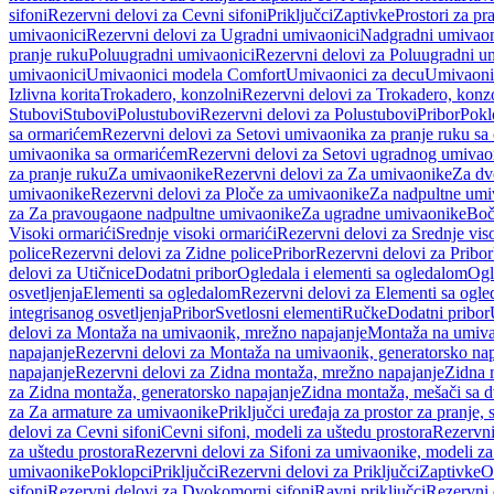
sifoni
Rezervni delovi za Cevni sifoni
Priključci
Zaptivke
Prostori za pr
umivaonici
Rezervni delovi za Ugradni umivaonici
Nadgradni umivaon
pranje ruku
Poluugradni umivaonici
Rezervni delovi za Poluugradni u
umivaonici
Umivaonici modela Comfort
Umivaonici za decu
Umivaoni
Izlivna korita
Trokadero, konzolni
Rezervni delovi za Trokadero, konz
Stubovi
Stubovi
Polustubovi
Rezervni delovi za Polustubovi
Pribor
Pokl
sa ormarićem
Rezervni delovi za Setovi umivaonika za pranje ruku s
umivaonika sa ormarićem
Rezervni delovi za Setovi ugradnog umivao
za pranje ruku
Za umivaonike
Rezervni delovi za Za umivaonike
Za dv
umivaonike
Rezervni delovi za Ploče za umivaonike
Za nadpultne umi
za Za pravougaone nadpultne umivaonike
Za ugradne umivaonike
Boč
Visoki ormarići
Srednje visoki ormarići
Rezervni delovi za Srednje vis
police
Rezervni delovi za Zidne police
Pribor
Rezervni delovi za Pribor
delovi za Utičnice
Dodatni pribor
Ogledala i elementi sa ogledalom
Ogl
osvetljenja
Elementi sa ogledalom
Rezervni delovi za Elementi sa ogl
integrisanog osvetljenja
Pribor
Svetlosni elementi
Ručke
Dodatni pribor
delovi za Montaža na umivaonik, mrežno napajanje
Montaža na umivao
napajanje
Rezervni delovi za Montaža na umivaonik, generatorsko nap
napajanje
Rezervni delovi za Zidna montaža, mrežno napajanje
Zidna 
za Zidna montaža, generatorsko napajanje
Zidna montaža, mešači sa d
za Za armature za umivaonike
Priključci uređaja za prostor za pranje, 
delovi za Cevni sifoni
Cevni sifoni, modeli za uštedu prostora
Rezervni
za uštedu prostora
Rezervni delovi za Sifoni za umivaonike, modeli za
umivaonike
Poklopci
Priključci
Rezervni delovi za Priključci
Zaptivke
O
sifoni
Rezervni delovi za Dvokomorni sifoni
Ravni priključci
Rezervni 