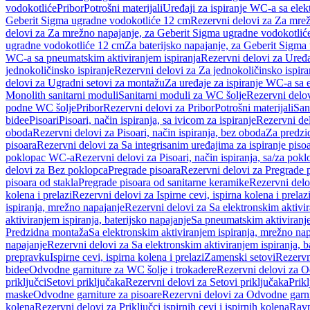
vodokotliće
Pribor
Potrošni materijali
Uređaji za ispiranje WC-a sa elek
Geberit Sigma ugradne vodokotliće 12 cm
Rezervni delovi za Za mre
delovi za Za mrežno napajanje, za Geberit Sigma ugradne vodokotlić
ugradne vodokotliće 12 cm
Za baterijsko napajanje, za Geberit Sigm
WC-a sa pneumatskim aktiviranjem ispiranja
Rezervni delovi za Uređa
jednokoličinsko ispiranje
Rezervni delovi za Za jednokoličinsko ispira
delovi za Ugradni setovi za montažu
Za uređaje za ispiranje WC-a sa e
Monolith sanitarni moduli
Sanitarni moduli za WC šolje
Rezervni delov
podne WC šolje
Pribor
Rezervni delovi za Pribor
Potrošni materijali
San
bidee
Pisoari
Pisoari, način ispiranja, sa ivicom za ispiranje
Rezervni del
oboda
Rezervni delovi za Pisoari, način ispiranja, bez oboda
Za predzid
pisoara
Rezervni delovi za Sa integrisanim uređajima za ispiranje piso
poklopac WC-a
Rezervni delovi za Pisoari, način ispiranja, sa/za po
delovi za Bez poklopca
Pregrade pisoara
Rezervni delovi za Pregrade 
pisoara od stakla
Pregrade pisoara od sanitarne keramike
Rezervni delo
kolena i prelazi
Rezervni delovi za Ispirne cevi, ispirna kolena i prelaz
ispiranja, mrežno napajanje
Rezervni delovi za Sa elektronskim aktivi
aktiviranjem ispiranja, baterijsko napajanje
Sa pneumatskim aktiviranje
Predzidna montaža
Sa elektronskim aktiviranjem ispiranja, mrežno na
napajanje
Rezervni delovi za Sa elektronskim aktiviranjem ispiranja, b
prepravku
Ispirne cevi, ispirna kolena i prelazi
Zamenski setovi
Rezervn
bidee
Odvodne garniture za WC šolje i trokadere
Rezervni delovi za O
priključci
Setovi priključaka
Rezervni delovi za Setovi priključaka
Prikl
maske
Odvodne garniture za pisoare
Rezervni delovi za Odvodne garni
kolena
Rezervni delovi za Priključci ispirnih cevi i ispirnih kolena
Ravn