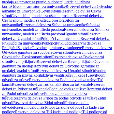
uređaja za prostor za pranje, sudopere, uređaje i izlivna
korita
Odvodne armature za umivaonike
Rezervni delovi za Odvodne
armature za umivaonike
Cevni sifoni
Rezervni delovi za Cevni
sifoni
Cevni sifoni, modeli za uštedu prostora
Rezervni delovi za
Cevni sifoni, modeli za uštedu prostora
Sifoni za
umivaonike
Rezervni delovi za Sifoni za umivaonike
Sifoni za
umivaonike, modeli za uštedu prostora
Rezervni delovi za Sifoni za
umivaonike, modeli za uštedu prostora
Ugradni sifoni
Rezervni
delovi za Ugradni sifoni
Priključci za umivaonike
Rezervni delovi za
Priključci za umivaonike
Poklopci
Priključci
Rezervni delovi za
Priključci
Zaptivke
Odvodne garniture za sudopere
Rezervni delovi za
Odvodne garniture za sudopere
Cevni sifoni
Rezervni delovi za
Cevni sifoni
Dvokomorni sifoni
Rezervni delovi za Dvokomorni
sifoni
Ravni priključci
Rezervni delovi za Ravni priključci
Odvodne
garniture za uređaje
Rezervni delovi za Odvodne garniture za
uređaje
Ugradni sifoni
Rezervni delovi za Ugradni sifoni
Odvodne
garniture za izlivna korita
Izlivni ventili
Tuševi i kade
Tuševi
Podni
odvodi za tuševe
Rezervni delovi za Podni odvodi za tuševe
Tuš
kanali
Rezervni delovi za Tuš kanali
Pribor za tuš kanale
Rezervni
delovi za Pribor za tuš kanale
Podni odvodi za tuševe
Rezervni delovi
za Podni odvodi za tuševe
Pribor za podne odvode za
tuševe
Rezervni delovi za Pribor za podne odvode za tuševe
Zidni
odvodi
Rezervni delovi za Zidni odvodi
Pribor za zidne
odvode
Rezervni delovi za Pribor za zidne odvode
Tuš kade i tuš
podloge
Rezervni delovi za Tuš kade i tuš podloge
Tuš podloge od