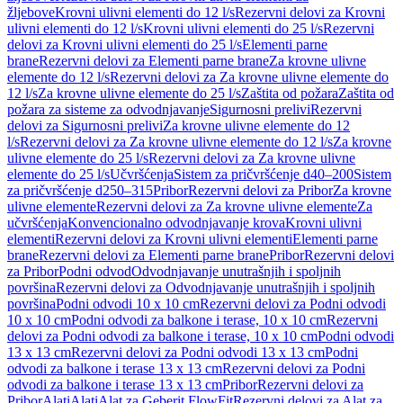
žljebove
Krovni ulivni elementi do 12 l/s
Rezervni delovi za Krovni
ulivni elementi do 12 l/s
Krovni ulivni elementi do 25 l/s
Rezervni
delovi za Krovni ulivni elementi do 25 l/s
Elementi parne
brane
Rezervni delovi za Elementi parne brane
Za krovne ulivne
elemente do 12 l/s
Rezervni delovi za Za krovne ulivne elemente do
12 l/s
Za krovne ulivne elemente do 25 l/s
Zaštita od požara
Zaštita od
požara za sisteme za odvodnjavanje
Sigurnosni prelivi
Rezervni
delovi za Sigurnosni prelivi
Za krovne ulivne elemente do 12
l/s
Rezervni delovi za Za krovne ulivne elemente do 12 l/s
Za krovne
ulivne elemente do 25 l/s
Rezervni delovi za Za krovne ulivne
elemente do 25 l/s
Učvršćenja
Sistem za pričvršćenje d40–200
Sistem
za pričvršćenje d250–315
Pribor
Rezervni delovi za Pribor
Za krovne
ulivne elemente
Rezervni delovi za Za krovne ulivne elemente
Za
učvršćenja
Konvencionalno odvodnjavanje krova
Krovni ulivni
elementi
Rezervni delovi za Krovni ulivni elementi
Elementi parne
brane
Rezervni delovi za Elementi parne brane
Pribor
Rezervni delovi
za Pribor
Podni odvod
Odvodnjavanje unutrašnjih i spoljnih
površina
Rezervni delovi za Odvodnjavanje unutrašnjih i spoljnih
površina
Podni odvodi 10 x 10 cm
Rezervni delovi za Podni odvodi
10 x 10 cm
Podni odvodi za balkone i terase, 10 x 10 cm
Rezervni
delovi za Podni odvodi za balkone i terase, 10 x 10 cm
Podni odvodi
13 x 13 cm
Rezervni delovi za Podni odvodi 13 x 13 cm
Podni
odvodi za balkone i terase 13 x 13 cm
Rezervni delovi za Podni
odvodi za balkone i terase 13 x 13 cm
Pribor
Rezervni delovi za
Pribor
Alati
Alati
Alat za Geberit FlowFit
Rezervni delovi za Alat za