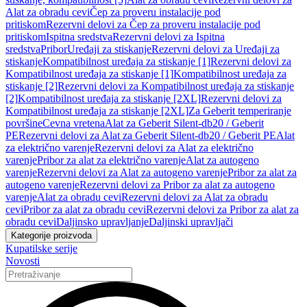
Alat za obradu cevi
Čep za proveru instalacije pod
pritiskom
Rezervni delovi za Čep za proveru instalacije pod
pritiskom
Ispitna sredstva
Rezervni delovi za Ispitna
sredstva
Pribor
Uređaji za stiskanje
Rezervni delovi za Uređaji za
stiskanje
Kompatibilnost uređaja za stiskanje [1]
Rezervni delovi za
Kompatibilnost uređaja za stiskanje [1]
Kompatibilnost uređaja za
stiskanje [2]
Rezervni delovi za Kompatibilnost uređaja za stiskanje
[2]
Kompatibilnost uređaja za stiskanje [2XL]
Rezervni delovi za
Kompatibilnost uređaja za stiskanje [2XL]
Za Geberit temperiranje
površine
Cevna vretena
Alat za Geberit Silent-db20 / Geberit
PE
Rezervni delovi za Alat za Geberit Silent-db20 / Geberit PE
Alat
za električno varenje
Rezervni delovi za Alat za električno
varenje
Pribor za alat za električno varenje
Alat za autogeno
varenje
Rezervni delovi za Alat za autogeno varenje
Pribor za alat za
autogeno varenje
Rezervni delovi za Pribor za alat za autogeno
varenje
Alat za obradu cevi
Rezervni delovi za Alat za obradu
cevi
Pribor za alat za obradu cevi
Rezervni delovi za Pribor za alat za
obradu cevi
Daljinsko upravljanje
Daljinski upravljači
Kategorije proizvoda
Kupatilske serije
Novosti