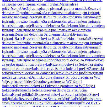
za Ispirne cevi, ispirna kolena i prelazi
Materijali za
pričvršćenje
Uređaji za ispiranje pisoara
Ugradna montaža
Rezervni
delovi za Ugradna montaža
Sa elektronskim aktiviranjem ispiranja,
mrežno napajanje
Rezervni delovi za Sa elektronskim aktiviranjem
ispiranja, mrežno napajanje
Sa elektronskim aktiviranjem ispiranja,
baterijsko napajanje
Rezervni delovi za Sa elektronskim aktiviranjem
ispiranja, baterijsko napajanje
Sa pneumatskim aktiviranjem
ispiranja
Rezervni delovi za Sa pneumatskim aktiviranjem
ispiranja
Basic
Rezervni delovi za Basic
Predzidna montaža
Rezervni
delovi za Predzidna montaža
Sa elektronskim aktiviranjem ispiranja,
mrežno napajanje
Rezervni delovi za Sa elektronskim aktiviranjem
ispiranja, mrežno napajanje
Sa elektronskim aktiviranjem ispiranja,
baterijsko napajanje
Rezervni delovi za Sa elektronskim aktiviranjem
ispiranja, baterijsko napajanje
Pribor
Rezervni delovi za Pribor
Setovi
za grubu gradnju i za prepravku
Rezervni delovi za Setovi za grubu
gradnju i za prepravku
Ispirne cevi, ispirna kolena i prelazi
Zamenski
setovi
Rezervni delovi za Zamenski setovi
Pokrivne ploče
Integrisani
uređaji za ispiranje
Daljinsko upravljanje
Priključci uređaja za WC
šolje, pisoare i bidee
Odvodne garniture za WC šolje i
trokadere
Rezervni delovi za Odvodne garniture za WC šolje i
trokadere
Priključna kolena
Rezervni delovi za Priključna
kolena
Ravni priključci
Rezervni delovi za Ravni priključci
Setovi
priključaka
Rezervni delovi za Setovi priključaka
Priključci ispirnih
cevi
Rezervni delovi za Priključci ispirnih cevi
Priključci od PVC-