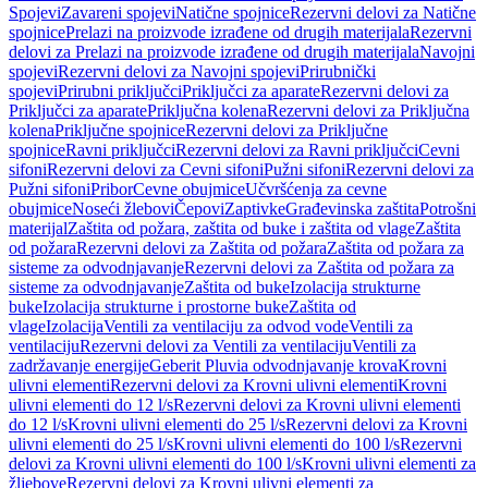
Spojevi
Zavareni spojevi
Natične spojnice
Rezervni delovi za Natične
spojnice
Prelazi na proizvode izrađene od drugih materijala
Rezervni
delovi za Prelazi na proizvode izrađene od drugih materijala
Navojni
spojevi
Rezervni delovi za Navojni spojevi
Prirubnički
spojevi
Prirubni priključci
Priključci za aparate
Rezervni delovi za
Priključci za aparate
Priključna kolena
Rezervni delovi za Priključna
kolena
Priključne spojnice
Rezervni delovi za Priključne
spojnice
Ravni priključci
Rezervni delovi za Ravni priključci
Cevni
sifoni
Rezervni delovi za Cevni sifoni
Pužni sifoni
Rezervni delovi za
Pužni sifoni
Pribor
Cevne obujmice
Učvršćenja za cevne
obujmice
Noseći žlebovi
Čepovi
Zaptivke
Građevinska zaštita
Potrošni
materijal
Zaštita od požara, zaštita od buke i zaštita od vlage
Zaštita
od požara
Rezervni delovi za Zaštita od požara
Zaštita od požara za
sisteme za odvodnjavanje
Rezervni delovi za Zaštita od požara za
sisteme za odvodnjavanje
Zaštita od buke
Izolacija strukturne
buke
Izolacija strukturne i prostorne buke
Zaštita od
vlage
Izolacija
Ventili za ventilaciju za odvod vode
Ventili za
ventilaciju
Rezervni delovi za Ventili za ventilaciju
Ventili za
zadržavanje energije
Geberit Pluvia odvodnjavanje krova
Krovni
ulivni elementi
Rezervni delovi za Krovni ulivni elementi
Krovni
ulivni elementi do 12 l/s
Rezervni delovi za Krovni ulivni elementi
do 12 l/s
Krovni ulivni elementi do 25 l/s
Rezervni delovi za Krovni
ulivni elementi do 25 l/s
Krovni ulivni elementi do 100 l/s
Rezervni
delovi za Krovni ulivni elementi do 100 l/s
Krovni ulivni elementi za
žljebove
Rezervni delovi za Krovni ulivni elementi za