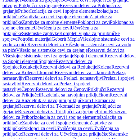
odvojivi
Priključci za grejanje
Rezervni delovi za Priključci za
grejanje
Pribor
Izolacija za cevi i spojne elemente
Izolacija za
priključke
Zaptivke za cevi i spojne elemente
Zaptivke za
priključke
Zaptivke za spojne elemente
Poklopci za cevi
Poklopac za
spojne elemente
Učvršćenja za cevi
Učvršćenja za
priključke
Sistemske zaptivke
Kompleti vijaka za prirubničke
spojeve
Potrošni materijal
Geberit Mepla
Višeslojne sistemske cevi za
vodu za piće
Rezervni delovi za Višeslojne sistemske cevi za vodu
za piće
Višeslojne sistemske cevi za grejanje
Rezervni delovi za
Višeslojne sistemske cevi za grejanje
Spojni elementi
Rezervni delovi
za Spojni elementi
Spojnice
Rezervni delovi za
Spojnice
Redukcije
Rezervni delovi za Redukcije
Kolena
Rezervni
delovi za Kolena
T-komadi
Rezervni delovi za T-komadi
Prelazi,
nerastavljivi
Rezervni delovi za Prelazi, nerastavljivi
Prelazi i spojevi,
rastavljivi
Rezervni delovi za Prelazi i spojevi,
rastavljivi
Čepovi
Rezervni delovi za Čepovi
Priključci
Rezervni
delovi za Priključci
Razdelnik sa navojnim priključkom
Rezervni
delovi za Razdelnik sa navojnim priključkom
T-komadi za
grejanje
Rezervni delovi za T-komadi za grejanje
Priključci za
grejanje
Rezervni delovi za Priključci za grejanje
Pribor
Rezervni
delovi za Pribor
Izolacija za cevi i spojne elemente
Izolacija za
priključke
Zaptivke za cevi i spojne elemente
Zaptivke za
priključke
Poklopci za cevi
Učvršćenja za cevi
Učvršćenja za
priključke
Rezervni delovi za Učvršćenja za priključke
Sistemske