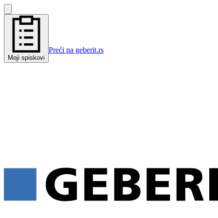
Preći na geberit.rs
Moji spiskovi