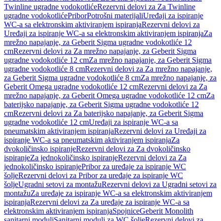
Twinline ugradne vodokotliće
Rezervni delovi za Za Twinline
ugradne vodokotliće
Pribor
Potrošni materijali
Uređaji za ispiranje
WC-a sa elektronskim aktiviranjem ispiranja
Rezervni delovi za
Uređaji za ispiranje WC-a sa elektronskim aktiviranjem ispiranja
Za
mrežno napajanje, za Geberit Sigma ugradne vodokotliće 12
cm
Rezervni delovi za Za mrežno napajanje, za Geberit Sigma
ugradne vodokotliće 12 cm
Za mrežno napajanje, za Geberit Sigma
ugradne vodokotliće 8 cm
Rezervni delovi za Za mrežno napajanje,
za Geberit Sigma ugradne vodokotliće 8 cm
Za mrežno napajanje, za
Geberit Omega ugradne vodokotliće 12 cm
Rezervni delovi za Za
mrežno napajanje, za Geberit Omega ugradne vodokotliće 12 cm
Za
baterijsko napajanje, za Geberit Sigma ugradne vodokotliće 12
cm
Rezervni delovi za Za baterijsko napajanje, za Geberit Sigma
ugradne vodokotliće 12 cm
Uređaji za ispiranje WC-a sa
pneumatskim aktiviranjem ispiranja
Rezervni delovi za Uređaji za
ispiranje WC-a sa pneumatskim aktiviranjem ispiranja
Za
dvokoličinsko ispiranje
Rezervni delovi za Za dvokoličinsko
ispiranje
Za jednokoličinsko ispiranje
Rezervni delovi za Za
jednokoličinsko ispiranje
Pribor za uređaje za ispiranje WC
šolje
Rezervni delovi za Pribor za uređaje za ispiranje WC
šolje
Ugradni setovi za montažu
Rezervni delovi za Ugradni setovi za
montažu
Za uređaje za ispiranje WC-a sa elektronskim aktiviranjem
ispiranja
Rezervni delovi za Za uređaje za ispiranje WC-a sa
elektronskim aktiviranjem ispiranja
Spojnice
Geberit Monolith
sanitarni moduli
Sanitarni moduli za WC šolje
Rezervni delovi za