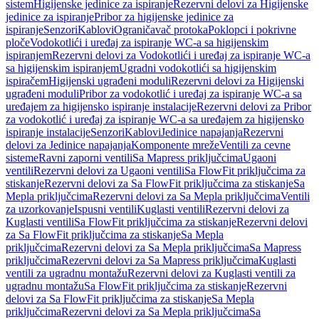
sistem
Higijenske jedinice za ispiranje
Rezervni delovi za Higijenske
jedinice za ispiranje
Pribor za higijenske jedinice za
ispiranje
Senzori
Kablovi
Ograničavač protoka
Poklopci i pokrivne
ploče
Vodokotlići i uređaj za ispiranje WC-a sa higijenskim
ispiranjem
Rezervni delovi za Vodokotlići i uređaj za ispiranje WC-a
sa higijenskim ispiranjem
Ugradni vodokotlići sa higijenskim
ispiračem
Higijenski ugrađeni moduli
Rezervni delovi za Higijenski
ugrađeni moduli
Pribor za vodokotlić i uređaj za ispiranje WC-a sa
uređajem za higijensko ispiranje instalacije
Rezervni delovi za Pribor
za vodokotlić i uređaj za ispiranje WC-a sa uređajem za higijensko
ispiranje instalacije
Senzori
Kablovi
Jedinice napajanja
Rezervni
delovi za Jedinice napajanja
Komponente mreže
Ventili za cevne
sisteme
Ravni zaporni ventili
Sa Mapress priključcima
Ugaoni
ventili
Rezervni delovi za Ugaoni ventili
Sa FlowFit priključcima za
stiskanje
Rezervni delovi za Sa FlowFit priključcima za stiskanje
Sa
Mepla priključcima
Rezervni delovi za Sa Mepla priključcima
Ventili
za uzorkovanje
Ispusni ventili
Kuglasti ventili
Rezervni delovi za
Kuglasti ventili
Sa FlowFit priključcima za stiskanje
Rezervni delovi
za Sa FlowFit priključcima za stiskanje
Sa Mepla
priključcima
Rezervni delovi za Sa Mepla priključcima
Sa Mapress
priključcima
Rezervni delovi za Sa Mapress priključcima
Kuglasti
ventili za ugradnu montažu
Rezervni delovi za Kuglasti ventili za
ugradnu montažu
Sa FlowFit priključcima za stiskanje
Rezervni
delovi za Sa FlowFit priključcima za stiskanje
Sa Mepla
priključcima
Rezervni delovi za Sa Mepla priključcima
Sa