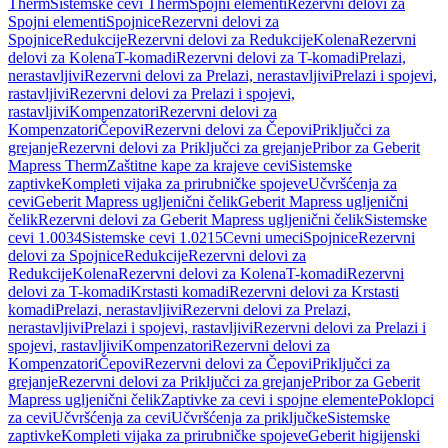
Therm
Sistemske cevi Therm
Spojni elementi
Rezervni delovi za
Spojni elementi
Spojnice
Rezervni delovi za
Spojnice
Redukcije
Rezervni delovi za Redukcije
Kolena
Rezervni
delovi za Kolena
T-komadi
Rezervni delovi za T-komadi
Prelazi,
nerastavljivi
Rezervni delovi za Prelazi, nerastavljivi
Prelazi i spojevi,
rastavljivi
Rezervni delovi za Prelazi i spojevi,
rastavljivi
Kompenzatori
Rezervni delovi za
Kompenzatori
Čepovi
Rezervni delovi za Čepovi
Priključci za
grejanje
Rezervni delovi za Priključci za grejanje
Pribor za Geberit
Mapress Therm
Zaštitne kape za krajeve cevi
Sistemske
zaptivke
Kompleti vijaka za prirubničke spojeve
Učvršćenja za
cevi
Geberit Mapress ugljenični čelik
Geberit Mapress ugljenični
čelik
Rezervni delovi za Geberit Mapress ugljenični čelik
Sistemske
cevi 1.0034
Sistemske cevi 1.0215
Cevni umeci
Spojnice
Rezervni
delovi za Spojnice
Redukcije
Rezervni delovi za
Redukcije
Kolena
Rezervni delovi za Kolena
T-komadi
Rezervni
delovi za T-komadi
Krstasti komadi
Rezervni delovi za Krstasti
komadi
Prelazi, nerastavljivi
Rezervni delovi za Prelazi,
nerastavljivi
Prelazi i spojevi, rastavljivi
Rezervni delovi za Prelazi i
spojevi, rastavljivi
Kompenzatori
Rezervni delovi za
Kompenzatori
Čepovi
Rezervni delovi za Čepovi
Priključci za
grejanje
Rezervni delovi za Priključci za grejanje
Pribor za Geberit
Mapress ugljenični čelik
Zaptivke za cevi i spojne elemente
Poklopci
za cevi
Učvršćenja za cevi
Učvršćenja za priključke
Sistemske
zaptivke
Kompleti vijaka za prirubničke spojeve
Geberit higijenski