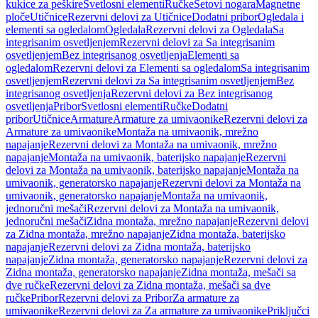
kukice za peškire
Svetlosni elementi
Ručke
Setovi nogara
Magnetne
ploče
Utičnice
Rezervni delovi za Utičnice
Dodatni pribor
Ogledala i
elementi sa ogledalom
Ogledala
Rezervni delovi za Ogledala
Sa
integrisanim osvetljenjem
Rezervni delovi za Sa integrisanim
osvetljenjem
Bez integrisanog osvetljenja
Elementi sa
ogledalom
Rezervni delovi za Elementi sa ogledalom
Sa integrisanim
osvetljenjem
Rezervni delovi za Sa integrisanim osvetljenjem
Bez
integrisanog osvetljenja
Rezervni delovi za Bez integrisanog
osvetljenja
Pribor
Svetlosni elementi
Ručke
Dodatni
pribor
Utičnice
Armature
Armature za umivaonike
Rezervni delovi za
Armature za umivaonike
Montaža na umivaonik, mrežno
napajanje
Rezervni delovi za Montaža na umivaonik, mrežno
napajanje
Montaža na umivaonik, baterijsko napajanje
Rezervni
delovi za Montaža na umivaonik, baterijsko napajanje
Montaža na
umivaonik, generatorsko napajanje
Rezervni delovi za Montaža na
umivaonik, generatorsko napajanje
Montaža na umivaonik,
jednoručni mešači
Rezervni delovi za Montaža na umivaonik,
jednoručni mešači
Zidna montaža, mrežno napajanje
Rezervni delovi
za Zidna montaža, mrežno napajanje
Zidna montaža, baterijsko
napajanje
Rezervni delovi za Zidna montaža, baterijsko
napajanje
Zidna montaža, generatorsko napajanje
Rezervni delovi za
Zidna montaža, generatorsko napajanje
Zidna montaža, mešači sa
dve ručke
Rezervni delovi za Zidna montaža, mešači sa dve
ručke
Pribor
Rezervni delovi za Pribor
Za armature za
umivaonike
Rezervni delovi za Za armature za umivaonike
Priključci