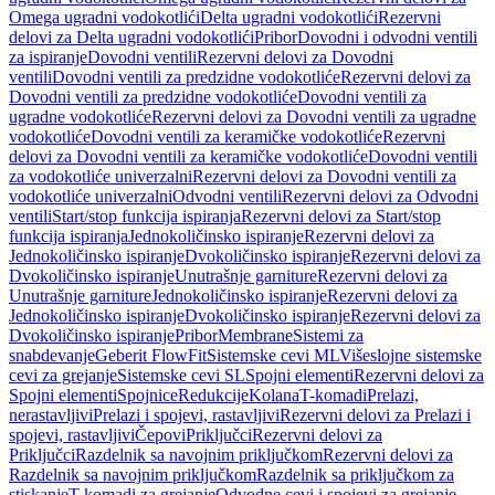
Omega ugradni vodokotlići
Delta ugradni vodokotlići
Rezervni
delovi za Delta ugradni vodokotlići
Pribor
Dovodni i odvodni ventili
za ispiranje
Dovodni ventili
Rezervni delovi za Dovodni
ventili
Dovodni ventili za predzidne vodokotliće
Rezervni delovi za
Dovodni ventili za predzidne vodokotliće
Dovodni ventili za
ugradne vodokotliće
Rezervni delovi za Dovodni ventili za ugradne
vodokotliće
Dovodni ventili za keramičke vodokotliće
Rezervni
delovi za Dovodni ventili za keramičke vodokotliće
Dovodni ventili
za vodokotliće univerzalni
Rezervni delovi za Dovodni ventili za
vodokotliće univerzalni
Odvodni ventili
Rezervni delovi za Odvodni
ventili
Start/stop funkcija ispiranja
Rezervni delovi za Start/stop
funkcija ispiranja
Jednokoličinsko ispiranje
Rezervni delovi za
Jednokoličinsko ispiranje
Dvokoličinsko ispiranje
Rezervni delovi za
Dvokoličinsko ispiranje
Unutrašnje garniture
Rezervni delovi za
Unutrašnje garniture
Jednokoličinsko ispiranje
Rezervni delovi za
Jednokoličinsko ispiranje
Dvokoličinsko ispiranje
Rezervni delovi za
Dvokoličinsko ispiranje
Pribor
Membrane
Sistemi za
snabdevanje
Geberit FlowFit
Sistemske cevi ML
Višeslojne sistemske
cevi za grejanje
Sistemske cevi SL
Spojni elementi
Rezervni delovi za
Spojni elementi
Spojnice
Redukcije
Kolana
T-komadi
Prelazi,
nerastavljivi
Prelazi i spojevi, rastavljivi
Rezervni delovi za Prelazi i
spojevi, rastavljivi
Čepovi
Priključci
Rezervni delovi za
Priključci
Razdelnik sa navojnim priključkom
Rezervni delovi za
Razdelnik sa navojnim priključkom
Razdelnik sa priključkom za
stiskanje
T-komadi za grejanje
Odvodne cevi i spojevi za grejanje,