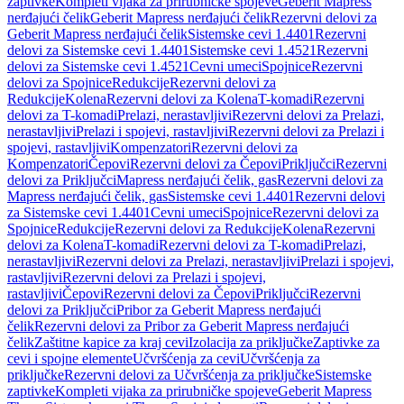
zaptivke
Kompleti vijaka za prirubničke spojeve
Geberit Mapress
nerđajući čelik
Geberit Mapress nerđajući čelik
Rezervni delovi za
Geberit Mapress nerđajući čelik
Sistemske cevi 1.4401
Rezervni
delovi za Sistemske cevi 1.4401
Sistemske cevi 1.4521
Rezervni
delovi za Sistemske cevi 1.4521
Cevni umeci
Spojnice
Rezervni
delovi za Spojnice
Redukcije
Rezervni delovi za
Redukcije
Kolena
Rezervni delovi za Kolena
T-komadi
Rezervni
delovi za T-komadi
Prelazi, nerastavljivi
Rezervni delovi za Prelazi,
nerastavljivi
Prelazi i spojevi, rastavljivi
Rezervni delovi za Prelazi i
spojevi, rastavljivi
Kompenzatori
Rezervni delovi za
Kompenzatori
Čepovi
Rezervni delovi za Čepovi
Priključci
Rezervni
delovi za Priključci
Mapress nerđajući čelik, gas
Rezervni delovi za
Mapress nerđajući čelik, gas
Sistemske cevi 1.4401
Rezervni delovi
za Sistemske cevi 1.4401
Cevni umeci
Spojnice
Rezervni delovi za
Spojnice
Redukcije
Rezervni delovi za Redukcije
Kolena
Rezervni
delovi za Kolena
T-komadi
Rezervni delovi za T-komadi
Prelazi,
nerastavljivi
Rezervni delovi za Prelazi, nerastavljivi
Prelazi i spojevi,
rastavljivi
Rezervni delovi za Prelazi i spojevi,
rastavljivi
Čepovi
Rezervni delovi za Čepovi
Priključci
Rezervni
delovi za Priključci
Pribor za Geberit Mapress nerđajući
čelik
Rezervni delovi za Pribor za Geberit Mapress nerđajući
čelik
Zaštitne kapice za kraj cevi
Izolacija za priključke
Zaptivke za
cevi i spojne elemente
Učvršćenja za cevi
Učvršćenja za
priključke
Rezervni delovi za Učvršćenja za priključke
Sistemske
zaptivke
Kompleti vijaka za prirubničke spojeve
Geberit Mapress