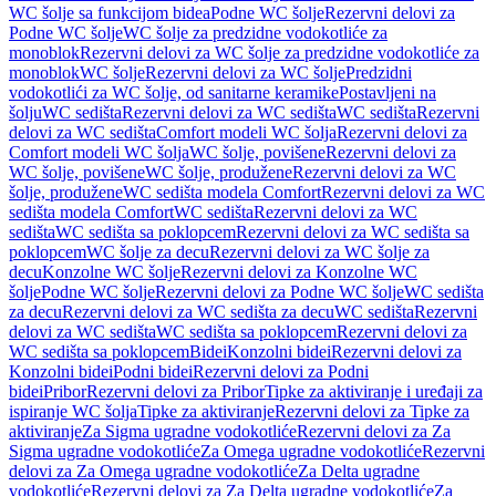
WC šolje sa funkcijom bidea
Podne WC šolje
Rezervni delovi za
Podne WC šolje
WC šolje za predzidne vodokotliće za
monoblok
Rezervni delovi za WC šolje za predzidne vodokotliće za
monoblok
WC šolje
Rezervni delovi za WC šolje
Predzidni
vodokotlići za WC šolje, od sanitarne keramike
Postavljeni na
šolju
WC sedišta
Rezervni delovi za WC sedišta
WC sedišta
Rezervni
delovi za WC sedišta
Comfort modeli WC šolja
Rezervni delovi za
Comfort modeli WC šolja
WC šolje, povišene
Rezervni delovi za
WC šolje, povišene
WC šolje, produžene
Rezervni delovi za WC
šolje, produžene
WC sedišta modela Comfort
Rezervni delovi za WC
sedišta modela Comfort
WC sedišta
Rezervni delovi za WC
sedišta
WC sedišta sa poklopcem
Rezervni delovi za WC sedišta sa
poklopcem
WC šolje za decu
Rezervni delovi za WC šolje za
decu
Konzolne WC šolje
Rezervni delovi za Konzolne WC
šolje
Podne WC šolje
Rezervni delovi za Podne WC šolje
WC sedišta
za decu
Rezervni delovi za WC sedišta za decu
WC sedišta
Rezervni
delovi za WC sedišta
WC sedišta sa poklopcem
Rezervni delovi za
WC sedišta sa poklopcem
Bidei
Konzolni bidei
Rezervni delovi za
Konzolni bidei
Podni bidei
Rezervni delovi za Podni
bidei
Pribor
Rezervni delovi za Pribor
Tipke za aktiviranje i uređaji za
ispiranje WC šolja
Tipke za aktiviranje
Rezervni delovi za Tipke za
aktiviranje
Za Sigma ugradne vodokotliće
Rezervni delovi za Za
Sigma ugradne vodokotliće
Za Omega ugradne vodokotliće
Rezervni
delovi za Za Omega ugradne vodokotliće
Za Delta ugradne
vodokotliće
Rezervni delovi za Za Delta ugradne vodokotliće
Za