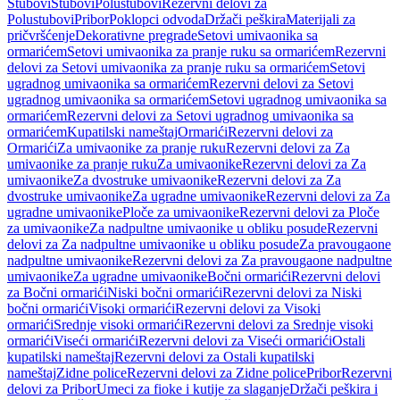
Stubovi
Stubovi
Polustubovi
Rezervni delovi za
Polustubovi
Pribor
Poklopci odvoda
Držači peškira
Materijali za
pričvršćenje
Dekorativne pregrade
Setovi umivaonika sa
ormarićem
Setovi umivaonika za pranje ruku sa ormarićem
Rezervni
delovi za Setovi umivaonika za pranje ruku sa ormarićem
Setovi
ugradnog umivaonika sa ormarićem
Rezervni delovi za Setovi
ugradnog umivaonika sa ormarićem
Setovi ugradnog umivaonika sa
ormarićem
Rezervni delovi za Setovi ugradnog umivaonika sa
ormarićem
Kupatilski nameštaj
Ormarići
Rezervni delovi za
Ormarići
Za umivaonike za pranje ruku
Rezervni delovi za Za
umivaonike za pranje ruku
Za umivaonike
Rezervni delovi za Za
umivaonike
Za dvostruke umivaonike
Rezervni delovi za Za
dvostruke umivaonike
Za ugradne umivaonike
Rezervni delovi za Za
ugradne umivaonike
Ploče za umivaonike
Rezervni delovi za Ploče
za umivaonike
Za nadpultne umivaonike u obliku posude
Rezervni
delovi za Za nadpultne umivaonike u obliku posude
Za pravougaone
nadpultne umivaonike
Rezervni delovi za Za pravougaone nadpultne
umivaonike
Za ugradne umivaonike
Bočni ormarići
Rezervni delovi
za Bočni ormarići
Niski bočni ormarići
Rezervni delovi za Niski
bočni ormarići
Visoki ormarići
Rezervni delovi za Visoki
ormarići
Srednje visoki ormarići
Rezervni delovi za Srednje visoki
ormarići
Viseći ormarići
Rezervni delovi za Viseći ormarići
Ostali
kupatilski nameštaj
Rezervni delovi za Ostali kupatilski
nameštaj
Zidne police
Rezervni delovi za Zidne police
Pribor
Rezervni
delovi za Pribor
Umeci za fioke i kutije za slaganje
Držači peškira i