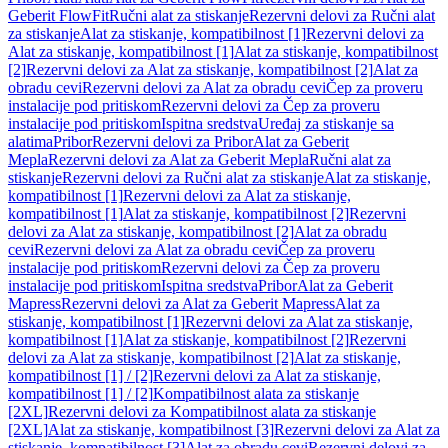
Geberit FlowFit
Ručni alat za stiskanje
Rezervni delovi za Ručni alat
za stiskanje
Alat za stiskanje, kompatibilnost [1]
Rezervni delovi za
Alat za stiskanje, kompatibilnost [1]
Alat za stiskanje, kompatibilnost
[2]
Rezervni delovi za Alat za stiskanje, kompatibilnost [2]
Alat za
obradu cevi
Rezervni delovi za Alat za obradu cevi
Čep za proveru
instalacije pod pritiskom
Rezervni delovi za Čep za proveru
instalacije pod pritiskom
Ispitna sredstva
Uređaj za stiskanje sa
alatima
Pribor
Rezervni delovi za Pribor
Alat za Geberit
Mepla
Rezervni delovi za Alat za Geberit Mepla
Ručni alat za
stiskanje
Rezervni delovi za Ručni alat za stiskanje
Alat za stiskanje,
kompatibilnost [1]
Rezervni delovi za Alat za stiskanje,
kompatibilnost [1]
Alat za stiskanje, kompatibilnost [2]
Rezervni
delovi za Alat za stiskanje, kompatibilnost [2]
Alat za obradu
cevi
Rezervni delovi za Alat za obradu cevi
Čep za proveru
instalacije pod pritiskom
Rezervni delovi za Čep za proveru
instalacije pod pritiskom
Ispitna sredstva
Pribor
Alat za Geberit
Mapress
Rezervni delovi za Alat za Geberit Mapress
Alat za
stiskanje, kompatibilnost [1]
Rezervni delovi za Alat za stiskanje,
kompatibilnost [1]
Alat za stiskanje, kompatibilnost [2]
Rezervni
delovi za Alat za stiskanje, kompatibilnost [2]
Alat za stiskanje,
kompatibilnost [1] / [2]
Rezervni delovi za Alat za stiskanje,
kompatibilnost [1] / [2]
Kompatibilnost alata za stiskanje
[2XL]
Rezervni delovi za Kompatibilnost alata za stiskanje
[2XL]
Alat za stiskanje, kompatibilnost [3]
Rezervni delovi za Alat za
stiskanje, kompatibilnost [3]
Alat za obradu cevi
Rezervni delovi za