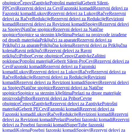
obujmice
Čepovi
Zaptivke
Potrošni materijal
Geberit Silent-
PP
Cevi
Rezervni delovi za Cevi
Fazonski komadi
Rezervni delovi za
Fazonski komadi
Lukovi
Rezervni delovi za Lukovi
Račve
Rezervni
delovi za Račve
Redukcije
Rezervni delovi za Redukcije
Revizioni
komadi
Rezervni delovi za Revizioni komadi
Spojevi
Rezervni delovi
za Spojevi
Natične spojnice
Rezervni delovi za Natične
spojnice
Spojnice sa steznim klještima
Prelazi na proizvode izrađene
od drugih materijala
Priključci za aparate
Rezervni delovi za
Priključci za aparate
Priključna kolena
Rezervni delovi za Priključna
kolena
Ravni priključci
Rezervni delovi za Ravni
priključci
Pribor
Cevne obujmice
Čepovi
Zaptivke
Zaštitni
poklopac
Potrošni materijal
Geberit Silent-Pro
Cevi
Rezervni delovi za
Cevi
Fazonski komadi
Rezervni delovi za Fazonski
komadi
Lukovi
Rezervni delovi za Lukovi
Račve
Rezervni delovi za
Račve
Redukcije
Rezervni delovi za Redukcije
Revizioni
komadi
Rezervni delovi za Revizioni komadi
Spojevi
Rezervni delovi
za Spojevi
Natične spojnice
Rezervni delovi za Natične
spojnice
Spojnice sa steznim klještima
Prelazi na druge materijale
proizvoda
Pribor
Rezervni delovi za Pribor
Cevne
obujmice
Čepovi
Zaptivke
Rezervni delovi za Zaptivke
Potrošni
materijal
Geberit PE
Cevi
Fazonski komadi
Rezervni delovi za
Fazonski komadi
Lukovi
Račve
Redukcije
Revizioni komadi
Rezervni
delovi za Revizioni komadi
Prelazi
Posebni fazonski komadi
Rezervni
delovi za Posebni fazonski komadi
SuperTube fazonski
komadi
Kolena
Posebni fazonski komadi
Spojevi
Rezervni delovi za