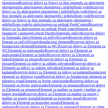
okretanjem
Rezervni delovi za Setovi za finu montažu za aktiviranje
okretanjem
Sa aktiviranjem okretanjem i priključkom vode
Rezervni
delovi za Sa aktiviranjem okretanjem i priključkom vode
Setovi za
finu montažu za aktiviranje okretanjem i priključkom vode
Rezervni
delovi za Setovi za finu montažu za aktiviranje okretanjem i
priključkom vode
Sa aktiviranjem na pritisak PushControl
Rezervni
delovi za Sa aktiviranjem na pritisak PushControl
Sistemi za
instalacije i ispiranje
Geberit Duofix
Sistemski zidovi
Rezervni delovi
za Sistemski zidovi
Sistemi za pričvršćivanje
Rezervni delovi za
Sistemi za pričvršćivanje
Instalacioni elementi
Rezervni delovi za
Instalacioni elementi
Elementi za WC
Rezervni delovi za Elementi za
WC
Elementi za umivaonike
Rezervni delovi za Elementi za
umivaonike
Elementi za bidee
Rezervni delovi za Elementi za
bidee
Elementi za pisoare
Rezervni delovi za Elementi za
pisoare
Elementi za tuševe sa zidnim odvodom
Rezervni delovi za
Elementi za tuševe sa zidnim odvodom
Elementi za tuševe sa
kadama
Rezervni delovi za Elementi za tuševe sa kadama
Instalacioni
elementi za sklopiva vrata
Rezervni delovi za Instalacioni elementi za
sklopiva vrata
Elementi za livene umivaonike
Rezervni delovi za
Elementi za livene umivaonike
Elementi za armaturu
Rezervni delovi
za Elementi za armaturu
Elementi za mašine za pranje i mašine za
pranje posuđa
Rezervni delovi za Elementi za mašine za pranje i
mašine za pranje posuđa
Elementi za konzolne nosače
Rezervni
delovi za Elementi za konzolne nosače
Elementi za
sudopere
Rezervni delovi za Elementi za sudopere
Elementi za zidne