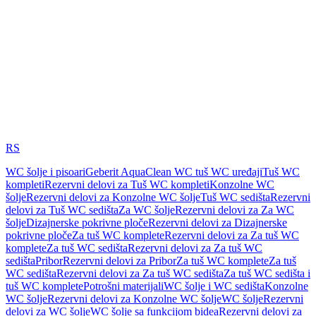
RS
WC šolje i pisoari
Geberit AquaClean WC tuš WC uređaji
Tuš WC
kompleti
Rezervni delovi za Tuš WC kompleti
Konzolne WC
šolje
Rezervni delovi za Konzolne WC šolje
Tuš WC sedišta
Rezervni
delovi za Tuš WC sedišta
Za WC šolje
Rezervni delovi za Za WC
šolje
Dizajnerske pokrivne ploče
Rezervni delovi za Dizajnerske
pokrivne ploče
Za tuš WC komplete
Rezervni delovi za Za tuš WC
komplete
Za tuš WC sedišta
Rezervni delovi za Za tuš WC
sedišta
Pribor
Rezervni delovi za Pribor
Za tuš WC komplete
Za tuš
WC sedišta
Rezervni delovi za Za tuš WC sedišta
Za tuš WC sedišta i
tuš WC komplete
Potrošni materijali
WC šolje i WC sedišta
Konzolne
WC šolje
Rezervni delovi za Konzolne WC šolje
WC šolje
Rezervni
delovi za WC šolje
WC šolje sa funkcijom bidea
Rezervni delovi za