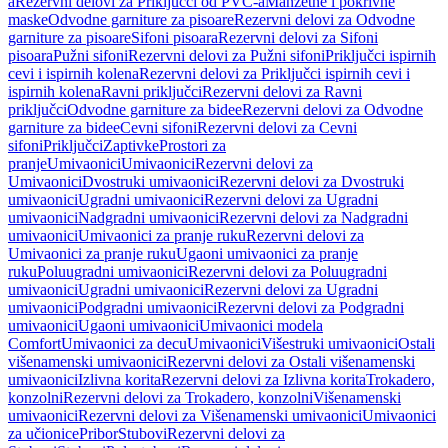
a
Rezervni delovi za Priključci od PVC-a
Manžetne i pokrivne
maske
Odvodne garniture za pisoare
Rezervni delovi za Odvodne
garniture za pisoare
Sifoni pisoara
Rezervni delovi za Sifoni
pisoara
Pužni sifoni
Rezervni delovi za Pužni sifoni
Priključci ispirnih
cevi i ispirnih kolena
Rezervni delovi za Priključci ispirnih cevi i
ispirnih kolena
Ravni priključci
Rezervni delovi za Ravni
priključci
Odvodne garniture za bidee
Rezervni delovi za Odvodne
garniture za bidee
Cevni sifoni
Rezervni delovi za Cevni
sifoni
Priključci
Zaptivke
Prostori za
pranje
Umivaonici
Umivaonici
Rezervni delovi za
Umivaonici
Dvostruki umivaonici
Rezervni delovi za Dvostruki
umivaonici
Ugradni umivaonici
Rezervni delovi za Ugradni
umivaonici
Nadgradni umivaonici
Rezervni delovi za Nadgradni
umivaonici
Umivaonici za pranje ruku
Rezervni delovi za
Umivaonici za pranje ruku
Ugaoni umivaonici za pranje
ruku
Poluugradni umivaonici
Rezervni delovi za Poluugradni
umivaonici
Ugradni umivaonici
Rezervni delovi za Ugradni
umivaonici
Podgradni umivaonici
Rezervni delovi za Podgradni
umivaonici
Ugaoni umivaonici
Umivaonici modela
Comfort
Umivaonici za decu
Umivaonici
Višestruki umivaonici
Ostali
višenamenski umivaonici
Rezervni delovi za Ostali višenamenski
umivaonici
Izlivna korita
Rezervni delovi za Izlivna korita
Trokadero,
konzolni
Rezervni delovi za Trokadero, konzolni
Višenamenski
umivaonici
Rezervni delovi za Višenamenski umivaonici
Umivaonici
za učionice
Pribor
Stubovi
Rezervni delovi za