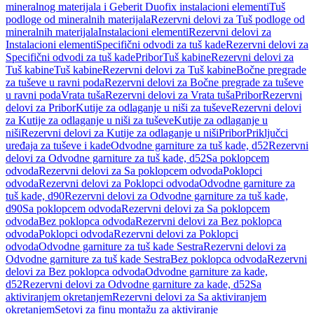
mineralnog materijala i Geberit Duofix instalacioni elementi
Tuš
podloge od mineralnih materijala
Rezervni delovi za Tuš podloge od
mineralnih materijala
Instalacioni elementi
Rezervni delovi za
Instalacioni elementi
Specifični odvodi za tuš kade
Rezervni delovi za
Specifični odvodi za tuš kade
Pribor
Tuš kabine
Rezervni delovi za
Tuš kabine
Tuš kabine
Rezervni delovi za Tuš kabine
Bočne pregrade
za tuševe u ravni poda
Rezervni delovi za Bočne pregrade za tuševe
u ravni poda
Vrata tuša
Rezervni delovi za Vrata tuša
Pribor
Rezervni
delovi za Pribor
Kutije za odlaganje u niši za tuševe
Rezervni delovi
za Kutije za odlaganje u niši za tuševe
Kutije za odlaganje u
niši
Rezervni delovi za Kutije za odlaganje u niši
Pribor
Priključci
uređaja za tuševe i kade
Odvodne garniture za tuš kade, d52
Rezervni
delovi za Odvodne garniture za tuš kade, d52
Sa poklopcem
odvoda
Rezervni delovi za Sa poklopcem odvoda
Poklopci
odvoda
Rezervni delovi za Poklopci odvoda
Odvodne garniture za
tuš kade, d90
Rezervni delovi za Odvodne garniture za tuš kade,
d90
Sa poklopcem odvoda
Rezervni delovi za Sa poklopcem
odvoda
Bez poklopca odvoda
Rezervni delovi za Bez poklopca
odvoda
Poklopci odvoda
Rezervni delovi za Poklopci
odvoda
Odvodne garniture za tuš kade Sestra
Rezervni delovi za
Odvodne garniture za tuš kade Sestra
Bez poklopca odvoda
Rezervni
delovi za Bez poklopca odvoda
Odvodne garniture za kade,
d52
Rezervni delovi za Odvodne garniture za kade, d52
Sa
aktiviranjem okretanjem
Rezervni delovi za Sa aktiviranjem
okretanjem
Setovi za finu montažu za aktiviranje