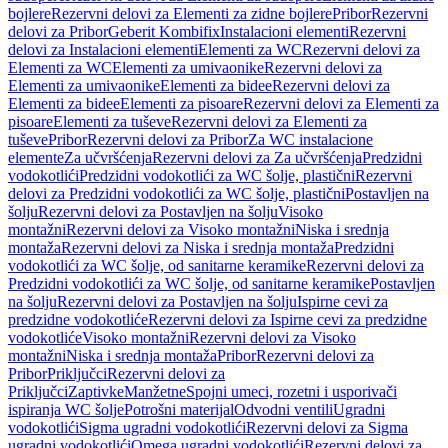
bojlere
Rezervni delovi za Elementi za zidne bojlere
Pribor
Rezervni
delovi za Pribor
Geberit Kombifix
Instalacioni elementi
Rezervni
delovi za Instalacioni elementi
Elementi za WC
Rezervni delovi za
Elementi za WC
Elementi za umivaonike
Rezervni delovi za
Elementi za umivaonike
Elementi za bidee
Rezervni delovi za
Elementi za bidee
Elementi za pisoare
Rezervni delovi za Elementi za
pisoare
Elementi za tuševe
Rezervni delovi za Elementi za
tuševe
Pribor
Rezervni delovi za Pribor
Za WC instalacione
elemente
Za učvršćenja
Rezervni delovi za Za učvršćenja
Predzidni
vodokotlići
Predzidni vodokotlići za WC šolje, plastični
Rezervni
delovi za Predzidni vodokotlići za WC šolje, plastični
Postavljen na
šolju
Rezervni delovi za Postavljen na šolju
Visoko
montažni
Rezervni delovi za Visoko montažni
Niska i srednja
montaža
Rezervni delovi za Niska i srednja montaža
Predzidni
vodokotlići za WC šolje, od sanitarne keramike
Rezervni delovi za
Predzidni vodokotlići za WC šolje, od sanitarne keramike
Postavljen
na šolju
Rezervni delovi za Postavljen na šolju
Ispirne cevi za
predzidne vodokotliće
Rezervni delovi za Ispirne cevi za predzidne
vodokotliće
Visoko montažni
Rezervni delovi za Visoko
montažni
Niska i srednja montaža
Pribor
Rezervni delovi za
Pribor
Priključci
Rezervni delovi za
Priključci
Zaptivke
Manžetne
Spojni umeci, rozetni i usporivači
ispiranja WC šolje
Potrošni materijal
Odvodni ventili
Ugradni
vodokotlići
Sigma ugradni vodokotlići
Rezervni delovi za Sigma
ugradni vodokotlići
Omega ugradni vodokotlići
Rezervni delovi za