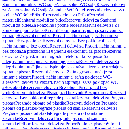
Sanitarni moduli za WC šolje
Za konzolne WC šolje
Rezervni delovi
za Za konzolne WC šolje
Za podne WC šolje
Rezervni delovi za Za
podne WC šolje
Pribor
Rezervni delovi za Pribor
Potrošni
materijali
Sanitarni moduli za bidee
Rezervni delovi za Sanitarni
moduli za bidee
Za konzolne i podne bidee
Rezervni delovi za Za
konzolne i podne bidee
Pisoari
Pisoari, način ispiranja, sa ivicom za
ispiranje
Rezervni delovi za Pisoari, način ispiranja, sa ivicom za
ispiranje
Bez poklopca
Rezervni delovi za Bez poklopca
Pisoari,
način ispiranja, bez oboda
Rezervni delovi za Pisoari, način ispiranja,
bez oboda
Za predzidnu ili ugradnu elektroniku za pisoar
Rezervni
delovi za Za predzidnu ili ugradnu elektroniku za pisoar
Sa
integrisanim uređajima za ispiranje pisoara
Rezervni delovi za Sa
integrisanim uređajima za ispiranje pisoara
Za integrisane uređaje za
ispiranje pisoara
Rezervni delovi za Za integrisane uređaje za
ispiranje pisoara
Pisoari, način ispiranja, sa/za poklopac WC-
a
Rezervni delovi za Pisoari, način ispiranja, sa/za poklopac WC-
a
Bez oboda
Rezervni delovi za Bez oboda
Pisoari, rad bez
vode
Rezervni delovi za Pisoari, rad bez vode
Bez poklopca
Rezervni
delovi za Bez poklopca
Pregrade pisoara
Rezervni delovi za Pregrade
pisoara
Pregrade pisoara od plastike
Rezervni delovi za Pregrade
pisoara od plastike
Pregrade pisoara od stakla
Rezervni delovi za
Pregrade pisoara od stakla
Pregrade pisoara od sanitarne
keramike
Rezervni delovi za Pregrade pisoara od sanitarne
keramike
Pribor
Rezervni delovi za Pribor
Poklopci pisoara
Sifoni i
pribor za sifone
Ispirne cevi, ispirna kolena i prelazi
Rezervni delovi