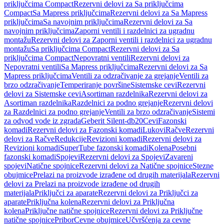
priključcima Compact
Rezervni delovi za Sa priključcima
Compact
Sa Mapress priključcima
Rezervni delovi za Sa Mapress
priključcima
Sa navojnim priključcima
Rezervni delovi za Sa
navojnim priključcima
Zaporni ventili i razdelnici za ugradnu
montažu
Rezervni delovi za Zaporni ventili i razdelnici za ugradnu
montažu
Sa priključcima Compact
Rezervni delovi za Sa
priključcima Compact
Nepovratni ventili
Rezervni delovi za
Nepovratni ventili
Sa Mapress priključcima
Rezervni delovi za Sa
Mapress priključcima
Ventili za odzračivanje za grejanje
Ventili za
brzo odzračivanje
Temperiranje površine
Sistemske cevi
Rezervni
delovi za Sistemske cevi
Asortiman razdelnika
Rezervni delovi za
Asortiman razdelnika
Razdelnici za podno grejanje
Rezervni delovi
za Razdelnici za podno grejanje
Ventili za brzo odzračivanje
Sistemi
za odvod vode iz zgrada
Geberit Silent-db20
Cevi
Fazonski
komadi
Rezervni delovi za Fazonski komadi
Lukovi
Račve
Rezervni
delovi za Račve
Redukcije
Revizioni komadi
Rezervni delovi za
Revizioni komadi
SuperTube fazonski komadi
Kolena
Posebni
fazonski komadi
Spojevi
Rezervni delovi za Spojevi
Zavareni
spojevi
Natične spojnice
Rezervni delovi za Natične spojnice
Stezne
obujmice
Prelazi na proizvode izrađene od drugih materijala
Rezervni
delovi za Prelazi na proizvode izrađene od drugih
materijala
Priključci za aparate
Rezervni delovi za Priključci za
aparate
Priključna kolena
Rezervni delovi za Priključna
kolena
Priključne natične spojnice
Rezervni delovi za Priključne
natične spojnice
Pribor
Cevne obujmice
Učvršćenja za cevne