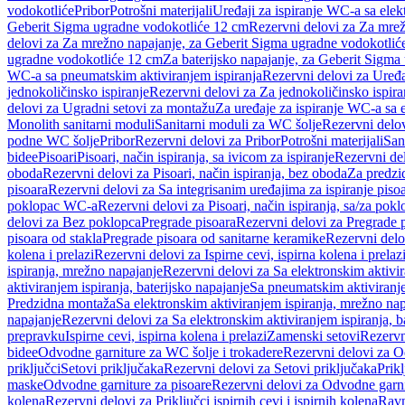
vodokotliće
Pribor
Potrošni materijali
Uređaji za ispiranje WC-a sa elek
Geberit Sigma ugradne vodokotliće 12 cm
Rezervni delovi za Za mre
delovi za Za mrežno napajanje, za Geberit Sigma ugradne vodokotlić
ugradne vodokotliće 12 cm
Za baterijsko napajanje, za Geberit Sigm
WC-a sa pneumatskim aktiviranjem ispiranja
Rezervni delovi za Uređa
jednokoličinsko ispiranje
Rezervni delovi za Za jednokoličinsko ispira
delovi za Ugradni setovi za montažu
Za uređaje za ispiranje WC-a sa e
Monolith sanitarni moduli
Sanitarni moduli za WC šolje
Rezervni delov
podne WC šolje
Pribor
Rezervni delovi za Pribor
Potrošni materijali
San
bidee
Pisoari
Pisoari, način ispiranja, sa ivicom za ispiranje
Rezervni del
oboda
Rezervni delovi za Pisoari, način ispiranja, bez oboda
Za predzid
pisoara
Rezervni delovi za Sa integrisanim uređajima za ispiranje piso
poklopac WC-a
Rezervni delovi za Pisoari, način ispiranja, sa/za po
delovi za Bez poklopca
Pregrade pisoara
Rezervni delovi za Pregrade 
pisoara od stakla
Pregrade pisoara od sanitarne keramike
Rezervni delo
kolena i prelazi
Rezervni delovi za Ispirne cevi, ispirna kolena i prelaz
ispiranja, mrežno napajanje
Rezervni delovi za Sa elektronskim aktivi
aktiviranjem ispiranja, baterijsko napajanje
Sa pneumatskim aktiviranje
Predzidna montaža
Sa elektronskim aktiviranjem ispiranja, mrežno na
napajanje
Rezervni delovi za Sa elektronskim aktiviranjem ispiranja, b
prepravku
Ispirne cevi, ispirna kolena i prelazi
Zamenski setovi
Rezervn
bidee
Odvodne garniture za WC šolje i trokadere
Rezervni delovi za O
priključci
Setovi priključaka
Rezervni delovi za Setovi priključaka
Prikl
maske
Odvodne garniture za pisoare
Rezervni delovi za Odvodne garni
kolena
Rezervni delovi za Priključci ispirnih cevi i ispirnih kolena
Ravn