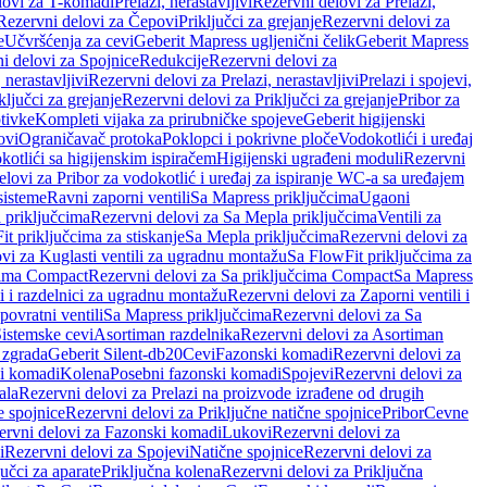
lovi za T-komadi
Prelazi, nerastavljivi
Rezervni delovi za Prelazi,
Rezervni delovi za Čepovi
Priključci za grejanje
Rezervni delovi za
e
Učvršćenja za cevi
Geberit Mapress ugljenični čelik
Geberit Mapress
i delovi za Spojnice
Redukcije
Rezervni delovi za
, nerastavljivi
Rezervni delovi za Prelazi, nerastavljivi
Prelazi i spojevi,
ključci za grejanje
Rezervni delovi za Priključci za grejanje
Pribor za
tivke
Kompleti vijaka za prirubničke spojeve
Geberit higijenski
ovi
Ograničavač protoka
Poklopci i pokrivne ploče
Vodokotlići i uređaj
otlići sa higijenskim ispiračem
Higijenski ugrađeni moduli
Rezervni
elovi za Pribor za vodokotlić i uređaj za ispiranje WC-a sa uređajem
sisteme
Ravni zaporni ventili
Sa Mapress priključcima
Ugaoni
 priključcima
Rezervni delovi za Sa Mepla priključcima
Ventili za
t priključcima za stiskanje
Sa Mepla priključcima
Rezervni delovi za
vi za Kuglasti ventili za ugradnu montažu
Sa FlowFit priključcima za
cima Compact
Rezervni delovi za Sa priključcima Compact
Sa Mapress
i i razdelnici za ugradnu montažu
Rezervni delovi za Zaporni ventili i
ovratni ventili
Sa Mapress priključcima
Rezervni delovi za Sa
Sistemske cevi
Asortiman razdelnika
Rezervni delovi za Asortiman
 zgrada
Geberit Silent-db20
Cevi
Fazonski komadi
Rezervni delovi za
i komadi
Kolena
Posebni fazonski komadi
Spojevi
Rezervni delovi za
ala
Rezervni delovi za Prelazi na proizvode izrađene od drugih
e spojnice
Rezervni delovi za Priključne natične spojnice
Pribor
Cevne
ervni delovi za Fazonski komadi
Lukovi
Rezervni delovi za
i
Rezervni delovi za Spojevi
Natične spojnice
Rezervni delovi za
učci za aparate
Priključna kolena
Rezervni delovi za Priključna