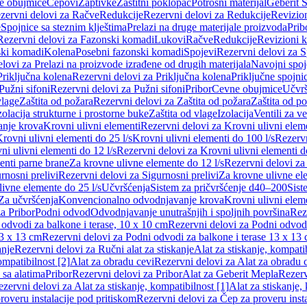
e obujmice
Čepovi
Zaptivke
Zaštitni poklopac
Potrošni materijal
Geberit S
zervni delovi za Račve
Redukcije
Rezervni delovi za Redukcije
Revizio
e
Spojnice sa steznim klještima
Prelazi na druge materijale proizvoda
Prib
Rezervni delovi za Fazonski komadi
Lukovi
Račve
Redukcije
Revizioni 
ski komadi
Kolena
Posebni fazonski komadi
Spojevi
Rezervni delovi za S
lovi za Prelazi na proizvode izrađene od drugih materijala
Navojni spoj
Priključna kolena
Rezervni delovi za Priključna kolena
Priključne spojni
Pužni sifoni
Rezervni delovi za Pužni sifoni
Pribor
Cevne obujmice
Učvrš
vlage
Zaštita od požara
Rezervni delovi za Zaštita od požara
Zaštita od p
zolacija strukturne i prostorne buke
Zaštita od vlage
Izolacija
Ventili za v
anje krova
Krovni ulivni elementi
Rezervni delovi za Krovni ulivni elem
rovni ulivni elementi do 25 l/s
Krovni ulivni elementi do 100 l/s
Rezervn
ni ulivni elementi do 12 l/s
Rezervni delovi za Krovni ulivni elementi do
enti parne brane
Za krovne ulivne elemente do 12 l/s
Rezervni delovi za
rnosni prelivi
Rezervni delovi za Sigurnosni prelivi
Za krovne ulivne el
ivne elemente do 25 l/s
Učvršćenja
Sistem za pričvršćenje d40–200
Sist
Za učvršćenja
Konvencionalno odvodnjavanje krova
Krovni ulivni elem
a Pribor
Podni odvod
Odvodnjavanje unutrašnjih i spoljnih površina
Rez
odvodi za balkone i terase, 10 x 10 cm
Rezervni delovi za Podni odvodi
13 x 13 cm
Rezervni delovi za Podni odvodi za balkone i terase 13 x 13
anje
Rezervni delovi za Ručni alat za stiskanje
Alat za stiskanje, kompatib
ompatibilnost [2]
Alat za obradu cevi
Rezervni delovi za Alat za obradu 
 sa alatima
Pribor
Rezervni delovi za Pribor
Alat za Geberit Mepla
Rezerv
zervni delovi za Alat za stiskanje, kompatibilnost [1]
Alat za stiskanje,
roveru instalacije pod pritiskom
Rezervni delovi za Čep za proveru insta