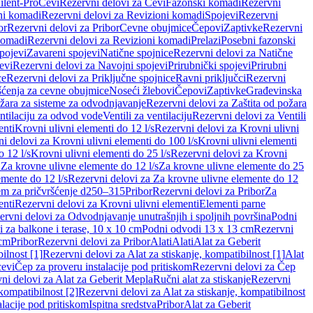
ilent-Pro
Cevi
Rezervni delovi za Cevi
Fazonski komadi
Rezervni
ni komadi
Rezervni delovi za Revizioni komadi
Spojevi
Rezervni
or
Rezervni delovi za Pribor
Cevne obujmice
Čepovi
Zaptivke
Rezervni
komadi
Rezervni delovi za Revizioni komadi
Prelazi
Posebni fazonski
pojevi
Zavareni spojevi
Natične spojnice
Rezervni delovi za Natične
evi
Rezervni delovi za Navojni spojevi
Prirubnički spojevi
Prirubni
ce
Rezervni delovi za Priključne spojnice
Ravni priključci
Rezervni
ćenja za cevne obujmice
Noseći žlebovi
Čepovi
Zaptivke
Građevinska
ožara za sisteme za odvodnjavanje
Rezervni delovi za Zaštita od požara
entilaciju za odvod vode
Ventili za ventilaciju
Rezervni delovi za Ventili
enti
Krovni ulivni elementi do 12 l/s
Rezervni delovi za Krovni ulivni
i delovi za Krovni ulivni elementi do 100 l/s
Krovni ulivni elementi
 12 l/s
Krovni ulivni elementi do 25 l/s
Rezervni delovi za Krovni
 Za krovne ulivne elemente do 12 l/s
Za krovne ulivne elemente do 25
emente do 12 l/s
Rezervni delovi za Za krovne ulivne elemente do 12
em za pričvršćenje d250–315
Pribor
Rezervni delovi za Pribor
Za
enti
Rezervni delovi za Krovni ulivni elementi
Elementi parne
ervni delovi za Odvodnjavanje unutrašnjih i spoljnih površina
Podni
 za balkone i terase, 10 x 10 cm
Podni odvodi 13 x 13 cm
Rezervni
 cm
Pribor
Rezervni delovi za Pribor
Alati
Alati
Alat za Geberit
ilnost [1]
Rezervni delovi za Alat za stiskanje, kompatibilnost [1]
Alat
cevi
Čep za proveru instalacije pod pritiskom
Rezervni delovi za Čep
ni delovi za Alat za Geberit Mepla
Ručni alat za stiskanje
Rezervni
 kompatibilnost [2]
Rezervni delovi za Alat za stiskanje, kompatibilnost
lacije pod pritiskom
Ispitna sredstva
Pribor
Alat za Geberit