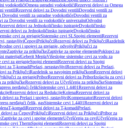
ni vodokotlići
Omega ugradni vodokotlići
Rezervni delovi za Omega
i ventili
Rezervni delovi za Dovodni ventili
Dovodni ventili za
a Dovodni ventili za ugradne vodokotliće
Dovodni ventili za
i za Dovodni ventili za vodokotliće univerzalni
Odvodni
Rezervni delovi za Jednokoličinsko ispiranje
Dvokoličinsko
ervni delovi za Jednokoličinsko ispiranje
Dvokoličinsko
temske cevi za grejanje
Sistemske cevi SL
Spojni elementi
Rezervni
vi, rastavljivi
Čepovi
Priključci
Rezervni delovi za Priključci
Razdelnik
vodne cevi i spojevi za grejanje, odvojivi
Priključci za
ente
Zaptivke za priključke
Zaptivke za spojne elemente
Poklopci za
ni materijal
Geberit Mepla
Višeslojne sistemske cevi za vodu za
 cevi za grejanje
Spojni elementi
Rezervni delovi za Spojni
lovi za T-komadi
Prelazi, nerastavljivi
Rezervni delovi za Prelazi,
ovi za Priključci
Razdelnik sa navojnim priključkom
Rezervni delovi
riključci za grejanje
Pribor
Rezervni delovi za Pribor
Izolacija za cevi i
 za priključke
Rezervni delovi za Učvršćenja za priključke
Sistemske
press nerđajući čelik
Sistemske cevi 1.4401
Rezervni delovi za
kcije
Rezervni delovi za Redukcije
Kolena
Rezervni delovi za
 delovi za Prelazi i spojevi, rastavljivi
Kompenzatori
Rezervni delovi
ress nerđajući čelik, gas
Sistemske cevi 1.4401
Rezervni delovi za
olena
T-komadi
Rezervni delovi za T-komadi
Prelazi,
 delovi za Čepovi
Priključci
Rezervni delovi za Priključci
Pribor za
e
Zaptivke za cevi i spojne elemente
Učvršćenja za cevi
Učvršćenja za
emske cevi Therm
Spojni elementi
Rezervni delovi za Spojni