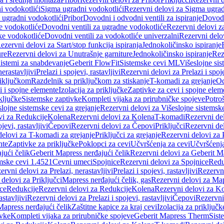
i vodokotlići
Sigma ugradni vodokotlići
Rezervni delovi za Sigma ugrad
 ugradni vodokotlići
Pribor
Dovodni i odvodni ventili za ispiranje
Dovodn
e vodokotliće
Dovodni ventili za ugradne vodokotliće
Rezervni delovi z
ke vodokotliće
Dovodni ventili za vodokotliće univerzalni
Rezervni delov
ezervni delovi za Start/stop funkcija ispiranja
Jednokoličinsko ispiranje
ure
Rezervni delovi za Unutrašnje garniture
Jednokoličinsko ispiranje
Rez
istemi za snabdevanje
Geberit FlowFit
Sistemske cevi ML
Višeslojne sis
nerastavljivi
Prelazi i spojevi, rastavljivi
Rezervni delovi za Prelazi i spoje
riključkom
Razdelnik sa priključkom za stiskanje
T-komadi za grejanje
Od
vi i spojne elemente
Izolacija za priključke
Zaptivke za cevi i spojne elem
ključke
Sistemske zaptivke
Kompleti vijaka za prirubničke spojeve
Potroš
slojne sistemske cevi za grejanje
Rezervni delovi za Višeslojne sistemske
vi za Redukcije
Kolena
Rezervni delovi za Kolena
T-komadi
Rezervni de
jevi, rastavljivi
Čepovi
Rezervni delovi za Čepovi
Priključci
Rezervni del
delovi za T-komadi za grejanje
Priključci za grejanje
Rezervni delovi za P
nte
Zaptivke za priključke
Poklopci za cevi
Učvršćenja za cevi
Učvršćenja
jući čelik
Geberit Mapress nerđajući čelik
Rezervni delovi za Geberit Ma
mske cevi 1.4521
Cevni umeci
Spojnice
Rezervni delovi za Spojnice
Redu
ervni delovi za Prelazi, nerastavljivi
Prelazi i spojevi, rastavljivi
Rezervni
delovi za Priključci
Mapress nerđajući čelik, gas
Rezervni delovi za Map
ce
Redukcije
Rezervni delovi za Redukcije
Kolena
Rezervni delovi za K
astavljivi
Rezervni delovi za Prelazi i spojevi, rastavljivi
Čepovi
Rezervni
Mapress nerđajući čelik
Zaštitne kapice za kraj cevi
Izolacija za priključk
ivke
Kompleti vijaka za prirubničke spojeve
Geberit Mapress Therm
Sist