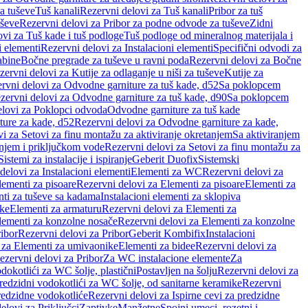
a tuševe
Tuš kanali
Rezervni delovi za Tuš kanali
Pribor za tuš
uševe
Rezervni delovi za Pribor za podne odvode za tuševe
Zidni
vi za Tuš kade i tuš podloge
Tuš podloge od mineralnog materijala i
i elementi
Rezervni delovi za Instalacioni elementi
Specifični odvodi za
abine
Bočne pregrade za tuševe u ravni poda
Rezervni delovi za Bočne
zervni delovi za Kutije za odlaganje u niši za tuševe
Kutije za
rvni delovi za Odvodne garniture za tuš kade, d52
Sa poklopcem
zervni delovi za Odvodne garniture za tuš kade, d90
Sa poklopcem
elovi za Poklopci odvoda
Odvodne garniture za tuš kade
ure za kade, d52
Rezervni delovi za Odvodne garniture za kade,
i za Setovi za finu montažu za aktiviranje okretanjem
Sa aktiviranjem
anjem i priključkom vode
Rezervni delovi za Setovi za finu montažu za
Sistemi za instalacije i ispiranje
Geberit Duofix
Sistemski
delovi za Instalacioni elementi
Elementi za WC
Rezervni delovi za
lementi za pisoare
Rezervni delovi za Elementi za pisoare
Elementi za
nti za tuševe sa kadama
Instalacioni elementi za sklopiva
ike
Elementi za armaturu
Rezervni delovi za Elementi za
lementi za konzolne nosače
Rezervni delovi za Elementi za konzolne
ibor
Rezervni delovi za Pribor
Geberit Kombifix
Instalacioni
 za Elementi za umivaonike
Elementi za bidee
Rezervni delovi za
ezervni delovi za Pribor
Za WC instalacione elemente
Za
dokotlići za WC šolje, plastični
Postavljen na šolju
Rezervni delovi za
redzidni vodokotlići za WC šolje, od sanitarne keramike
Rezervni
predzidne vodokotliće
Rezervni delovi za Ispirne cevi za predzidne
elovi za Priključci
Zaptivke
Manžetne
Spojni umeci, rozetni i