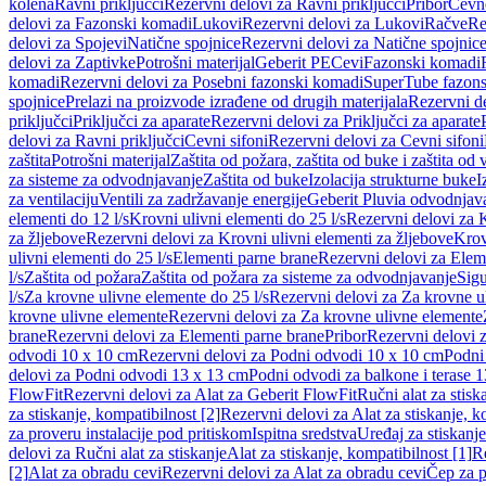
kolena
Ravni priključci
Rezervni delovi za Ravni priključci
Pribor
Cevn
delovi za Fazonski komadi
Lukovi
Rezervni delovi za Lukovi
Račve
Re
delovi za Spojevi
Natične spojnice
Rezervni delovi za Natične spojnic
delovi za Zaptivke
Potrošni materijal
Geberit PE
Cevi
Fazonski komadi
komadi
Rezervni delovi za Posebni fazonski komadi
SuperTube fazon
spojnice
Prelazi na proizvode izrađene od drugih materijala
Rezervni de
priključci
Priključci za aparate
Rezervni delovi za Priključci za aparate
delovi za Ravni priključci
Cevni sifoni
Rezervni delovi za Cevni sifoni
zaštita
Potrošni materijal
Zaštita od požara, zaštita od buke i zaštita od 
za sisteme za odvodnjavanje
Zaštita od buke
Izolacija strukturne buke
I
za ventilaciju
Ventili za zadržavanje energije
Geberit Pluvia odvodnjav
elementi do 12 l/s
Krovni ulivni elementi do 25 l/s
Rezervni delovi za K
za žljebove
Rezervni delovi za Krovni ulivni elementi za žljebove
Krov
ulivni elementi do 25 l/s
Elementi parne brane
Rezervni delovi za Elem
l/s
Zaštita od požara
Zaštita od požara za sisteme za odvodnjavanje
Sigu
l/s
Za krovne ulivne elemente do 25 l/s
Rezervni delovi za Za krovne ul
krovne ulivne elemente
Rezervni delovi za Za krovne ulivne elemente
brane
Rezervni delovi za Elementi parne brane
Pribor
Rezervni delovi z
odvodi 10 x 10 cm
Rezervni delovi za Podni odvodi 10 x 10 cm
Podni 
delovi za Podni odvodi 13 x 13 cm
Podni odvodi za balkone i terase 
FlowFit
Rezervni delovi za Alat za Geberit FlowFit
Ručni alat za stisk
za stiskanje, kompatibilnost [2]
Rezervni delovi za Alat za stiskanje, k
za proveru instalacije pod pritiskom
Ispitna sredstva
Uređaj za stiskanje
delovi za Ručni alat za stiskanje
Alat za stiskanje, kompatibilnost [1]
Re
[2]
Alat za obradu cevi
Rezervni delovi za Alat za obradu cevi
Čep za p