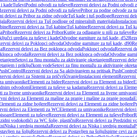
 i kade
Tuševi
Podni odvodi za tuševe
Rezervni delovi za Podni odvodi z
Rezervni delovi za Podni odvodi za tuševe
Pribor za podne odvode za t
i delovi za Pribor za zidne odvode
Tuš kade i tuš podloge
Rezervni delo
jala
Rezervni delovi za Tuš podloge od mineralnih materijala
Instalacion
bine
Rezervni delovi za Tuš kabine
Tuš kabine
Rezervni delovi za Tuš k
ša
Pribor
Rezervni delovi za Pribor
Kutije za odlaganje u niši za tuševe
Re
ključci uređaja za tuševe i kade
Odvodne garniture za tuš kade, d52
Reze
ervni delovi za Poklopci odvoda
Odvodne garniture za tuš kade, d90
Re
da
Rezervni delovi za Bez poklopca odvoda
Poklopci odvoda
Rezervni d
klopca odvoda
Rezervni delovi za Bez poklopca odvoda
Odvodne garnit
retanjem
Setovi za finu montažu za aktiviranje okretanjem
Rezervni delov
retanjem i priključkom vode
Setovi za finu montažu za aktiviranje okret
 PushControl
Rezervni delovi za Sa aktiviranjem na pritisak PushControl
ervni delovi za Sistemi za pričvršćivanje
Instalacioni elementi
Rezervni 
 za umivaonike
Elementi za bidee
Rezervni delovi za Elementi za bidee
E
 zidnim odvodom
Elementi za tuševe sa kadama
Rezervni delovi za Eleme
i za livene umivaonike
Rezervni delovi za Elementi za livene umivaon
vni delovi za Elementi za mašine za pranje i mašine za pranje posuđa
E
Elementi za zidne bojlere
Rezervni delovi za Elementi za zidne bojlere
Pr
rvni delovi za Elementi za WC
Elementi za umivaonike
Rezervni delovi
pisoare
Elementi za tuševe
Rezervni delovi za Elementi za tuševe
Pribor
R
zidni vodokotlići za WC šolje, plastični
Rezervni delovi za Predzidni vo
žni
Niska i srednja montaža
Rezervni delovi za Niska i srednja montaža
P
stavljen na šolju
Rezervni delovi za Postavljen na šolju
Ispirne cevi za 
a i srednja montaža
Pribor
Rezervni delovi za Pribor
Priključci
Rezervni d