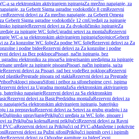
WC-a sa elektronskim aktiviranjem ispiranja
Za mrežno napajanje, za
apajanje, za Geberit Sigma ugradne vodokotliće 8 cm
Rezervni
2 cm
Rezervni delovi za Za mrežno napajanje, za Geberit Omega
, za Geberit Sigma ugradne vodokotliće 12 cm
Uređaji za ispiranje
insko ispiranje
Rezervni delovi za Za dvokoličinsko ispiranje
Za
uređaje za ispiranje WC šolje
Ugradni setovi za montažu
Rezervni
iranje WC-a sa elektronskim aktiviranjem ispiranja
Spojnice
Geberit
vi za Za konzolne WC šolje
Za podne WC šolje
Rezervni delovi za Za
onzolne i podne bidee
Rezervni delovi za Za konzolne i podne
rvni delovi za Bez poklopca
Pisoari, način ispiranja, bez
i ugradnu elektroniku za pisoar
Sa integrisanim uređajima za ispiranje
risane uređaje za ispiranje pisoara
Pisoari, način ispiranja, sa/za
de
Rezervni delovi za Pisoari, rad bez vode
Bez poklopca
Rezervni
od plastike
Pregrade pisoara od stakla
Rezervni delovi za Pregrade
Pribor
Poklopci pisoara
Sifoni i pribor za sifone
Ispirne cevi, ispirna
Rezervni delovi za Ugradna montaža
Sa elektronskim aktiviranjem
a, baterijsko napajanje
Rezervni delovi za Sa elektronskim
asic
Rezervni delovi za Basic
Predzidna montaža
Rezervni delovi za
no napajanje
Sa elektronskim aktiviranjem ispiranja, baterijsko
nju i za prepravku
Rezervni delovi za Setovi za grubu gradnju i za
je
Daljinsko upravljanje
Priključci uređaja za WC šolje, pisoare i
ovi za Priključna kolena
Ravni priključci
Rezervni delovi za Ravni
od PVC-a
Rezervni delovi za Priključci od PVC-a
Manžetne i pokrivne
oni
Rezervni delovi za Pužni sifoni
Priključci ispirnih cevi i ispirnih
idee
Rezervni delovi za Odvodne garniture za bidee
Cevni