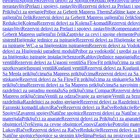
elementi
Spojnice
Rezervni delovi za Spojnice
Redukcije
Rezervni delo
nerastavljivi
Prelazi i spojevi, rastavljivi
Rezervni delovi za Prelazi i spo
Priključci za grejanje
Pribor za Geberit Mapress Therm
Zaštitne kape z
ugljenični čelik
Rezervni delovi za Geberit Mapress ugljenični čelik
Si
Redukcije
Kolena
Rezervni delovi za Kolena
T-komadi
Rezervni delov
rastavljivi
Rezervni delovi za Prelazi i spojevi, rastavljivi
Kompenzator
Geberit Mapress ugljenični čelik
Zaptivke za cevi i spojne elemente
Po
sistem
Higijenske jedinice za ispiranje
Rezervni delovi za Higijenske je
za ispiranje WC-a sa higijenskim ispiranjem
Rezervni delovi za Vodoko
delovi za Higijenski ugrađeni moduli
Pribor za vodokotlić i uređaj za 
za higijensko ispiranje instalacije
Senzori
Kablovi
Jedinice napajanja
Rez
ventili
Rezervni delovi za Ugaoni ventili
Sa FlowFit priključcima za st
uzorkovanje
Ispusni ventili
Kuglasti ventili
Rezervni delovi za Kuglasti 
Sa Mepla priključcima
Sa Mapress priključcima
Rezervni delovi za Sa
stiskanje
Rezervni delovi za Sa FlowFit priključcima za stiskanje
Sa Me
priključcima
Rezervni delovi za Sa Mapress priključcima
Sa navojnim 
razdelnici za ugradnu montažu
Sa priključcima Compact
Rezervni delo
Mapress priključcima
Ventili za odzračivanje za grejanje
Ventili za brz
razdelnika
Razdelnici za podno grejanje
Rezervni delovi za Razdelnici
Fazonski komadi
Lukovi
Račve
Rezervni delovi za Račve
Redukcije
Re
Spojevi
Zavareni spojevi
Natične spojnice
Rezervni delovi za Natične s
materijala
Priključci za aparate
Rezervni delovi za Priključci za aparate
obujmice
Učvršćenja za cevne obujmice
Čepovi
Zaptivke
Potrošni mater
Lukovi
Račve
Rezervni delovi za Račve
Redukcije
Rezervni delovi za 
Natične spojnice
Spojnice sa steznim klještima
Prelazi na proizvode iz