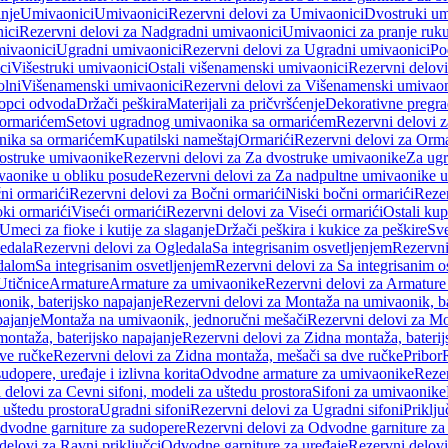
anje
Umivaonici
Umivaonici
Rezervni delovi za Umivaonici
Dvostruki um
ici
Rezervni delovi za Nadgradni umivaonici
Umivaonici za pranje ruk
mivaonici
Ugradni umivaonici
Rezervni delovi za Ugradni umivaonici
Po
ci
Višestruki umivaonici
Ostali višenamenski umivaonici
Rezervni delovi
olni
Višenamenski umivaonici
Rezervni delovi za Višenamenski umivaon
opci odvoda
Držači peškira
Materijali za pričvršćenje
Dekorativne pregr
a ormarićem
Setovi ugradnog umivaonika sa ormarićem
Rezervni delovi 
nika sa ormarićem
Kupatilski nameštaj
Ormarići
Rezervni delovi za Orma
ostruke umivaonike
Rezervni delovi za Za dvostruke umivaonike
Za ug
vaonike u obliku posude
Rezervni delovi za Za nadpultne umivaonike u
ni ormarići
Rezervni delovi za Bočni ormarići
Niski bočni ormarići
Rezer
oki ormarići
Viseći ormarići
Rezervni delovi za Viseći ormarići
Ostali kup
Umeci za fioke i kutije za slaganje
Držači peškira i kukice za peškire
Sve
edala
Rezervni delovi za Ogledala
Sa integrisanim osvetljenjem
Rezervni
edalom
Sa integrisanim osvetljenjem
Rezervni delovi za Sa integrisanim o
Utičnice
Armature
Armature za umivaonike
Rezervni delovi za Armature
nik, baterijsko napajanje
Rezervni delovi za Montaža na umivaonik, ba
ajanje
Montaža na umivaonik, jednoručni mešači
Rezervni delovi za Mo
montaža, baterijsko napajanje
Rezervni delovi za Zidna montaža, baterij
ve ručke
Rezervni delovi za Zidna montaža, mešači sa dve ručke
Pribor
sudopere, uređaje i izlivna korita
Odvodne armature za umivaonike
Reze
 delovi za Cevni sifoni, modeli za uštedu prostora
Sifoni za umivaonike
 uštedu prostora
Ugradni sifoni
Rezervni delovi za Ugradni sifoni
Priklj
dvodne garniture za sudopere
Rezervni delovi za Odvodne garniture za
delovi za Ravni priključci
Odvodne garniture za uređaje
Rezervni delovi