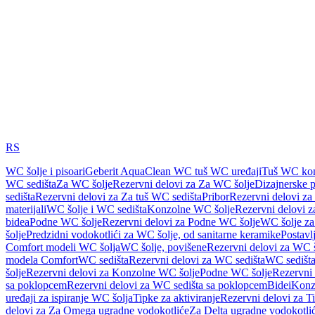
RS
WC šolje i pisoari
Geberit AquaClean WC tuš WC uređaji
Tuš WC kom
WC sedišta
Za WC šolje
Rezervni delovi za Za WC šolje
Dizajnerske 
sedišta
Rezervni delovi za Za tuš WC sedišta
Pribor
Rezervni delovi za
materijali
WC šolje i WC sedišta
Konzolne WC šolje
Rezervni delovi 
bidea
Podne WC šolje
Rezervni delovi za Podne WC šolje
WC šolje za
šolje
Predzidni vodokotlići za WC šolje, od sanitarne keramike
Postavlj
Comfort modeli WC šolja
WC šolje, povišene
Rezervni delovi za WC š
modela Comfort
WC sedišta
Rezervni delovi za WC sedišta
WC sedišta
šolje
Rezervni delovi za Konzolne WC šolje
Podne WC šolje
Rezervni
sa poklopcem
Rezervni delovi za WC sedišta sa poklopcem
Bidei
Konzo
uređaji za ispiranje WC šolja
Tipke za aktiviranje
Rezervni delovi za Ti
delovi za Za Omega ugradne vodokotliće
Za Delta ugradne vodokotli