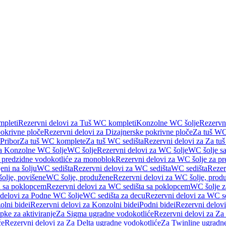
pleti
Rezervni delovi za Tuš WC kompleti
Konzolne WC šolje
Rezervn
pokrivne ploče
Rezervni delovi za Dizajnerske pokrivne ploče
Za tuš WC
 Pribor
Za tuš WC komplete
Za tuš WC sedišta
Rezervni delovi za Za tu
za Konzolne WC šolje
WC šolje
Rezervni delovi za WC šolje
WC šolje sa
 predzidne vodokotliće za monoblok
Rezervni delovi za WC šolje za p
eni na šolju
WC sedišta
Rezervni delovi za WC sedišta
WC sedišta
Rezer
olje, povišene
WC šolje, produžene
Rezervni delovi za WC šolje, prod
 sa poklopcem
Rezervni delovi za WC sedišta sa poklopcem
WC šolje z
 delovi za Podne WC šolje
WC sedišta za decu
Rezervni delovi za WC se
lni bidei
Rezervni delovi za Konzolni bidei
Podni bidei
Rezervni delovi
pke za aktiviranje
Za Sigma ugradne vodokotliće
Rezervni delovi za Za
će
Rezervni delovi za Za Delta ugradne vodokotliće
Za Twinline ugradne