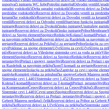
usporivači ispiranja WC šolje
Potrošni materijal
Odvodni ventili
Ugradn
ugradni vodokotlići
Delta ugradni vodokotlići
Rezervni delovi za Delta
predzidne vodokotliće
Rezervni delovi za Dovodni ventili za predzidn
keramičke vodokotliće
Rezervni delovi za Dovodni ventili za keramič
ventili
Rezervni delovi za Odvodni ventili
Start/stop funkcija ispiranja
R
ispiranje
Rezervni delovi za Dvokoličinsko ispiranje
Unutrašnje garnit
ispiranje
Rezervni delovi za Dvokoličinsko ispiranje
Pribor
Membrane
S
delovi za Spojni elementi
Spojnice
Redukcije
Kolana
T-komadi
Prelazi, 
sa navojnim priključkom
Rezervni delovi za Razdelnik sa navojnim p
grejanje
Rezervni delovi za Priključci za grejanje
Pribor
Izolacija za ce
cevi
Poklopac za spojne elemente
Učvršćenja za cevi
Učvršćenja za pri
piće
Rezervni delovi za Višeslojne sistemske cevi za vodu za piće
Više
elementi
Spojnice
Rezervni delovi za Spojnice
Redukcije
Rezervni delo
nerastavljivi
Prelazi i spojevi, rastavljivi
Rezervni delovi za Prelazi i spo
za Razdelnik sa navojnim priključkom
T-komadi za grejanje
Rezervni 
spojne elemente
Izolacija za priključke
Zaptivke za cevi i spojne eleme
zaptivke
Kompleti vijaka za prirubničke spojeve
Geberit Mapress nerđa
Sistemske cevi 1.4401
Sistemske cevi 1.4521
Rezervni delovi za Siste
Kolena
T-komadi
Rezervni delovi za T-komadi
Prelazi, nerastavljivi
Rez
za Kompenzatori
Čepovi
Rezervni delovi za Čepovi
Priključci
Rezervni 
Sistemske cevi 1.4401
Cevni umeci
Spojnice
Rezervni delovi za Spojni
nerastavljivi
Rezervni delovi za Prelazi, nerastavljivi
Prelazi i spojevi, r
Geberit Mapress nerđajući čelik
Rezervni delovi za Pribor za Geberit 
priključke
Rezervni delovi za Učvršćenja za priključke
Sistemske zapt