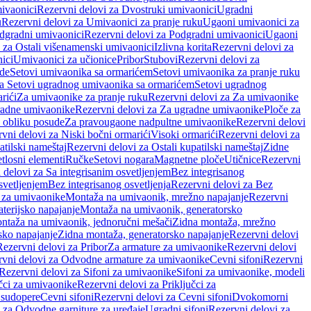
ivaonici
Rezervni delovi za Dvostruki umivaonici
Ugradni
u
Rezervni delovi za Umivaonici za pranje ruku
Ugaoni umivaonici za
dgradni umivaonici
Rezervni delovi za Podgradni umivaonici
Ugaoni
 za Ostali višenamenski umivaonici
Izlivna korita
Rezervni delovi za
ici
Umivaonici za učionice
Pribor
Stubovi
Rezervni delovi za
ade
Setovi umivaonika sa ormarićem
Setovi umivaonika za pranje ruku
za Setovi ugradnog umivaonika sa ormarićem
Setovi ugradnog
rići
Za umivaonike za pranje ruku
Rezervni delovi za Za umivaonike
radne umivaonike
Rezervni delovi za Za ugradne umivaonike
Ploče za
 obliku posude
Za pravougaone nadpultne umivaonike
Rezervni delovi
vni delovi za Niski bočni ormarići
Visoki ormarići
Rezervni delovi za
atilski nameštaj
Rezervni delovi za Ostali kupatilski nameštaj
Zidne
tlosni elementi
Ručke
Setovi nogara
Magnetne ploče
Utičnice
Rezervni
 delovi za Sa integrisanim osvetljenjem
Bez integrisanog
svetljenjem
Bez integrisanog osvetljenja
Rezervni delovi za Bez
 za umivaonike
Montaža na umivaonik, mrežno napajanje
Rezervni
terijsko napajanje
Montaža na umivaonik, generatorsko
ntaža na umivaonik, jednoručni mešači
Zidna montaža, mrežno
sko napajanje
Zidna montaža, generatorsko napajanje
Rezervni delovi
Rezervni delovi za Pribor
Za armature za umivaonike
Rezervni delovi
rvni delovi za Odvodne armature za umivaonike
Cevni sifoni
Rezervni
Rezervni delovi za Sifoni za umivaonike
Sifoni za umivaonike, modeli
učci za umivaonike
Rezervni delovi za Priključci za
 sudopere
Cevni sifoni
Rezervni delovi za Cevni sifoni
Dvokomorni
 za Odvodne garniture za uređaje
Ugradni sifoni
Rezervni delovi za