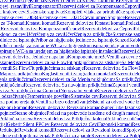
vi za Redukcije
Kolena
Rezervni delovi za Kolena
T-komadi
Rezervni de
jevi, rastavljivi
Kompenzatori
Rezervni delovi za Kompenzatori
Čepovi
a krajeve cevi
Sistemske zaptivke
Kompleti vijaka za prirubničke spojev
stemske cevi 1.0034
Sistemske cevi 1.0215
Cevni umeci
Spojnice
Rezervn
i za T-komadi
Krstasti komadi
Rezervni delovi za Krstasti komadi
Prelazi
i
Rezervni delovi za Kompenzatori
Čepovi
Rezervni delovi za Čepovi
Pri
klopci za cevi
Učvršćenja za cevi
Učvršćenja za priključke
Sistemske zap
dinice za ispiranje
Pribor za higijenske jedinice za ispiranje
Senzori
Kabl
tlići i uređaj za ispiranje WC-a sa higijenskim ispiranjem
Ugradni vodok
ispiranje WC-a sa uređajem za higijensko ispiranje instalacije
Rezervni d
ervni delovi za Jedinice napajanja
Komponente mreže
Ventili za cevne 
iskanje
Rezervni delovi za Sa FlowFit priključcima za stiskanje
Sa Mepla
ventili
Sa FlowFit priključcima za stiskanje
Rezervni delovi za Sa FlowFi
 Mapress priključcima
Kuglasti ventili za ugradnu montažu
Rezervni delo
pla priključcima
Rezervni delovi za Sa Mepla priključcima
Sa priključ
priključcima
Rezervni delovi za Sa navojnim priključcima
Zaporni ventil
vi za Sa priključcima Compact
Nepovratni ventili
Rezervni delovi za Nep
o odzračivanje
Temperiranje površine
Sistemske cevi
Rezervni delovi za 
 za podno grejanje
Ventili za brzo odzračivanje
Sistemi za odvod vode iz
vizioni komadi
Rezervni delovi za Revizioni komadi
SuperTube fazonsk
pojnice
Stezne obujmice
Prelazi na proizvode izrađene od drugih materij
Priključna kolena
Rezervni delovi za Priključna kolena
Priključne natičn
ijal
Geberit Silent-PP
Cevi
Rezervni delovi za Cevi
Fazonski komadi
Rez
Redukcije
Revizioni komadi
Rezervni delovi za Revizioni komadi
Spojev
rađene od drugih materijala
Priključci za aparate
Rezervni delovi za Priklj