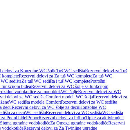
i delovi za Konzolne WC šolje
Tuš WC sedišta
Rezervni delovi za Tuš
 komplete
Rezervni delovi za Za tuš WC komplete
Za tuš WC
š WC sedišta
Za tuš WC sedišta i tuš WC komplete
Potrošni
 funkcijom bidea
Rezervni delovi za WC šolje sa funkcijom
redzidne vodokotliće za monoblok
WC šolje
Rezervni delovi za WC
vni delovi za WC sedišta
Comfort modeli WC šolja
Rezervni delovi za
užene
WC sedišta modela Comfort
Rezervni delovi za WC sedišta
a decu
Rezervni delovi za WC šolje za decu
Konzolne WC
dišta za decu
WC sedišta
Rezervni delovi za WC sedišta
WC sedišta
 za Podni bidei
Pribor
Rezervni delovi za Pribor
Tipke za aktiviranje i
 Sigma ugradne vodokotliće
Za Omega ugradne vodokotliće
Rezervni
 vodokotliće
Rezervni delovi za Za Twinline ugradne