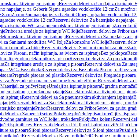
tronskim aktiviranjem ispiranja
Rezervni delovi za Uređaji za ispiranje 
žno napajanje, za Geberit Sigma ugradne vodokotliće 12 cm
Za mrežno n
e 8 cm
Za mrežno napajanje, za Geberit Omega ugradne vodokotliće 1
a ugradne vodokotliće 12 cm
Rezervni delovi za Za baterijsko napajanje
ji za ispiranje WC-a sa pneumatskim aktiviranjem ispiranja
Za dvokolič
nje
Pribor za uređaje za ispiranje WC šolje
Rezervni delovi za Pribor za 
lektronskim aktiviranjem ispiranja
Rezervni delovi za Za uređaje za isp
i za Sanitarni moduli za WC šolje
Za konzolne WC šolje
Rezervni delo
itarni moduli za bidee
Rezervni delovi za Sanitarni moduli za bidee
Za k
ovi za Pisoari, način ispiranja, sa ivicom za ispiranje
Bez poklopca
Reze
nu ili ugradnu elektroniku za pisoar
Rezervni delovi za Za predzidnu il
ara
Za integrisane uređaje za ispiranje pisoara
Rezervni delovi za Za integ
klopac WC-a
Bez oboda
Rezervni delovi za Bez oboda
Pisoari, rad bez vo
pisoara
Pregrade pisoara od plastike
Rezervni delovi za Pregrade pisoara 
vi za Pregrade pisoara od sanitarne keramike
Pribor
Rezervni delovi za 
i
Materijali za pričvršćenje
Uređaji za ispiranje pisoara
Ugradna montaža
ranjem ispiranja, mrežno napajanje
Sa elektronskim aktiviranjem ispiranj
m ispiranja
Rezervni delovi za Sa pneumatskim aktiviranjem ispiranja
B
pajanje
Rezervni delovi za Sa elektronskim aktiviranjem ispiranja, mrež
aterijsko napajanje
Pribor
Rezervni delovi za Pribor
Setovi za grubu grad
i delovi za Zamenski setovi
Pokrivne ploče
Integrisani uređaji za ispiran
dvodne garniture za WC šolje i trokadere
Priključna kolena
Rezervni del
jučci ispirnih cevi
Rezervni delovi za Priključci ispirnih cevi
Priključci 
ture za pisoare
Sifoni pisoara
Rezervni delovi za Sifoni pisoara
Pužni sif
i priključci
Rezervni delovi za Ravni priključci
Odvodne garniture za b