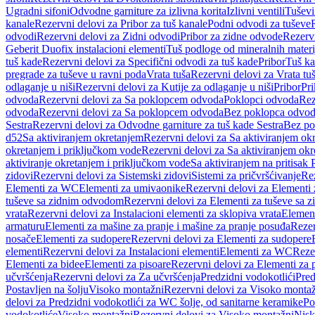
Ugradni sifoni
Odvodne garniture za izlivna korita
Izlivni ventili
Tuševi
kanale
Rezervni delovi za Pribor za tuš kanale
Podni odvodi za tuševe
odvodi
Rezervni delovi za Zidni odvodi
Pribor za zidne odvode
Rezervn
Geberit Duofix instalacioni elementi
Tuš podloge od mineralnih materi
tuš kade
Rezervni delovi za Specifični odvodi za tuš kade
Pribor
Tuš ka
pregrade za tuševe u ravni poda
Vrata tuša
Rezervni delovi za Vrata tu
odlaganje u niši
Rezervni delovi za Kutije za odlaganje u niši
Pribor
Pri
odvoda
Rezervni delovi za Sa poklopcem odvoda
Poklopci odvoda
Rez
odvoda
Rezervni delovi za Sa poklopcem odvoda
Bez poklopca odvo
Sestra
Rezervni delovi za Odvodne garniture za tuš kade Sestra
Bez po
d52
Sa aktiviranjem okretanjem
Rezervni delovi za Sa aktiviranjem ok
okretanjem i priključkom vode
Rezervni delovi za Sa aktiviranjem ok
aktiviranje okretanjem i priključkom vode
Sa aktiviranjem na pritisak
zidovi
Rezervni delovi za Sistemski zidovi
Sistemi za pričvršćivanje
Rez
Elementi za WC
Elementi za umivaonike
Rezervni delovi za Elementi
tuševe sa zidnim odvodom
Rezervni delovi za Elementi za tuševe sa
vrata
Rezervni delovi za Instalacioni elementi za sklopiva vrata
Element
armaturu
Elementi za mašine za pranje i mašine za pranje posuđa
Rezer
nosače
Elementi za sudopere
Rezervni delovi za Elementi za sudopere
elementi
Rezervni delovi za Instalacioni elementi
Elementi za WC
Reze
Elementi za bidee
Elementi za pisoare
Rezervni delovi za Elementi za 
učvršćenja
Rezervni delovi za Za učvršćenja
Predzidni vodokotlići
Pred
Postavljen na šolju
Visoko montažni
Rezervni delovi za Visoko monta
delovi za Predzidni vodokotlići za WC šolje, od sanitarne keramike
Po
vodokotliće
Visoko montažni
Rezervni delovi za Visoko montažni
Nisk