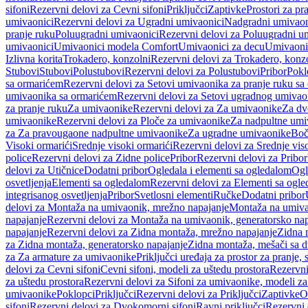
sifoni
Rezervni delovi za Cevni sifoni
Priključci
Zaptivke
Prostori za pr
umivaonici
Rezervni delovi za Ugradni umivaonici
Nadgradni umivaon
pranje ruku
Poluugradni umivaonici
Rezervni delovi za Poluugradni u
umivaonici
Umivaonici modela Comfort
Umivaonici za decu
Umivaoni
Izlivna korita
Trokadero, konzolni
Rezervni delovi za Trokadero, konz
Stubovi
Stubovi
Polustubovi
Rezervni delovi za Polustubovi
Pribor
Pokl
sa ormarićem
Rezervni delovi za Setovi umivaonika za pranje ruku s
umivaonika sa ormarićem
Rezervni delovi za Setovi ugradnog umivao
za pranje ruku
Za umivaonike
Rezervni delovi za Za umivaonike
Za dv
umivaonike
Rezervni delovi za Ploče za umivaonike
Za nadpultne umi
za Za pravougaone nadpultne umivaonike
Za ugradne umivaonike
Boč
Visoki ormarići
Srednje visoki ormarići
Rezervni delovi za Srednje vis
police
Rezervni delovi za Zidne police
Pribor
Rezervni delovi za Pribor
delovi za Utičnice
Dodatni pribor
Ogledala i elementi sa ogledalom
Ogl
osvetljenja
Elementi sa ogledalom
Rezervni delovi za Elementi sa ogl
integrisanog osvetljenja
Pribor
Svetlosni elementi
Ručke
Dodatni pribor
delovi za Montaža na umivaonik, mrežno napajanje
Montaža na umivao
napajanje
Rezervni delovi za Montaža na umivaonik, generatorsko nap
napajanje
Rezervni delovi za Zidna montaža, mrežno napajanje
Zidna 
za Zidna montaža, generatorsko napajanje
Zidna montaža, mešači sa d
za Za armature za umivaonike
Priključci uređaja za prostor za pranje, 
delovi za Cevni sifoni
Cevni sifoni, modeli za uštedu prostora
Rezervni
za uštedu prostora
Rezervni delovi za Sifoni za umivaonike, modeli za
umivaonike
Poklopci
Priključci
Rezervni delovi za Priključci
Zaptivke
O
sifoni
Rezervni delovi za Dvokomorni sifoni
Ravni priključci
Rezervni 