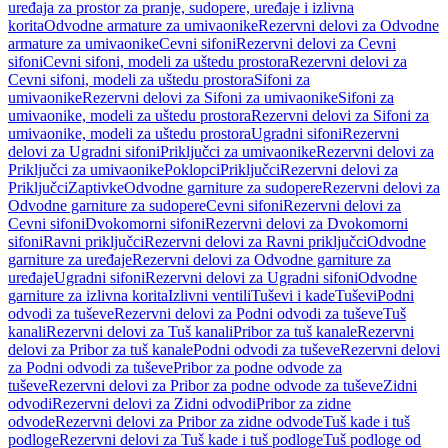
uređaja za prostor za pranje, sudopere, uređaje i izlivna
korita
Odvodne armature za umivaonike
Rezervni delovi za Odvodne
armature za umivaonike
Cevni sifoni
Rezervni delovi za Cevni
sifoni
Cevni sifoni, modeli za uštedu prostora
Rezervni delovi za
Cevni sifoni, modeli za uštedu prostora
Sifoni za
umivaonike
Rezervni delovi za Sifoni za umivaonike
Sifoni za
umivaonike, modeli za uštedu prostora
Rezervni delovi za Sifoni za
umivaonike, modeli za uštedu prostora
Ugradni sifoni
Rezervni
delovi za Ugradni sifoni
Priključci za umivaonike
Rezervni delovi za
Priključci za umivaonike
Poklopci
Priključci
Rezervni delovi za
Priključci
Zaptivke
Odvodne garniture za sudopere
Rezervni delovi za
Odvodne garniture za sudopere
Cevni sifoni
Rezervni delovi za
Cevni sifoni
Dvokomorni sifoni
Rezervni delovi za Dvokomorni
sifoni
Ravni priključci
Rezervni delovi za Ravni priključci
Odvodne
garniture za uređaje
Rezervni delovi za Odvodne garniture za
uređaje
Ugradni sifoni
Rezervni delovi za Ugradni sifoni
Odvodne
garniture za izlivna korita
Izlivni ventili
Tuševi i kade
Tuševi
Podni
odvodi za tuševe
Rezervni delovi za Podni odvodi za tuševe
Tuš
kanali
Rezervni delovi za Tuš kanali
Pribor za tuš kanale
Rezervni
delovi za Pribor za tuš kanale
Podni odvodi za tuševe
Rezervni delovi
za Podni odvodi za tuševe
Pribor za podne odvode za
tuševe
Rezervni delovi za Pribor za podne odvode za tuševe
Zidni
odvodi
Rezervni delovi za Zidni odvodi
Pribor za zidne
odvode
Rezervni delovi za Pribor za zidne odvode
Tuš kade i tuš
podloge
Rezervni delovi za Tuš kade i tuš podloge
Tuš podloge od