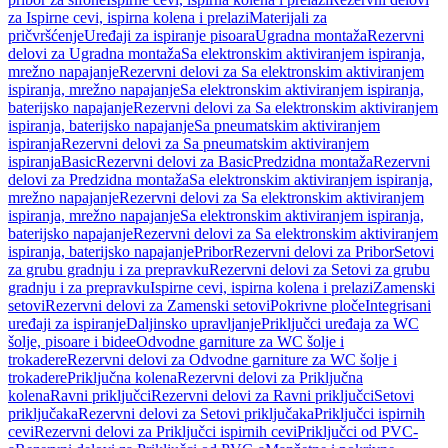
za Ispirne cevi, ispirna kolena i prelazi
Materijali za
pričvršćenje
Uređaji za ispiranje pisoara
Ugradna montaža
Rezervni
delovi za Ugradna montaža
Sa elektronskim aktiviranjem ispiranja,
mrežno napajanje
Rezervni delovi za Sa elektronskim aktiviranjem
ispiranja, mrežno napajanje
Sa elektronskim aktiviranjem ispiranja,
baterijsko napajanje
Rezervni delovi za Sa elektronskim aktiviranjem
ispiranja, baterijsko napajanje
Sa pneumatskim aktiviranjem
ispiranja
Rezervni delovi za Sa pneumatskim aktiviranjem
ispiranja
Basic
Rezervni delovi za Basic
Predzidna montaža
Rezervni
delovi za Predzidna montaža
Sa elektronskim aktiviranjem ispiranja,
mrežno napajanje
Rezervni delovi za Sa elektronskim aktiviranjem
ispiranja, mrežno napajanje
Sa elektronskim aktiviranjem ispiranja,
baterijsko napajanje
Rezervni delovi za Sa elektronskim aktiviranjem
ispiranja, baterijsko napajanje
Pribor
Rezervni delovi za Pribor
Setovi
za grubu gradnju i za prepravku
Rezervni delovi za Setovi za grubu
gradnju i za prepravku
Ispirne cevi, ispirna kolena i prelazi
Zamenski
setovi
Rezervni delovi za Zamenski setovi
Pokrivne ploče
Integrisani
uređaji za ispiranje
Daljinsko upravljanje
Priključci uređaja za WC
šolje, pisoare i bidee
Odvodne garniture za WC šolje i
trokadere
Rezervni delovi za Odvodne garniture za WC šolje i
trokadere
Priključna kolena
Rezervni delovi za Priključna
kolena
Ravni priključci
Rezervni delovi za Ravni priključci
Setovi
priključaka
Rezervni delovi za Setovi priključaka
Priključci ispirnih
cevi
Rezervni delovi za Priključci ispirnih cevi
Priključci od PVC-