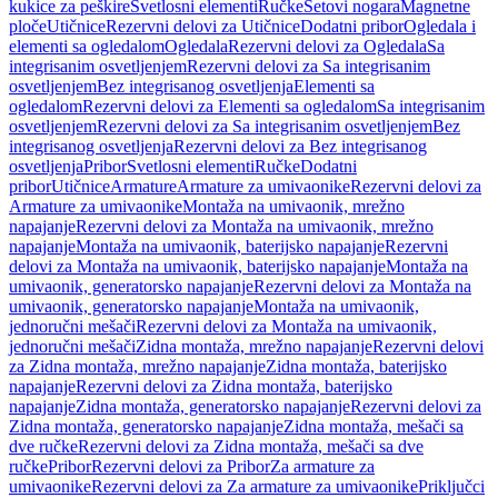
kukice za peškire
Svetlosni elementi
Ručke
Setovi nogara
Magnetne
ploče
Utičnice
Rezervni delovi za Utičnice
Dodatni pribor
Ogledala i
elementi sa ogledalom
Ogledala
Rezervni delovi za Ogledala
Sa
integrisanim osvetljenjem
Rezervni delovi za Sa integrisanim
osvetljenjem
Bez integrisanog osvetljenja
Elementi sa
ogledalom
Rezervni delovi za Elementi sa ogledalom
Sa integrisanim
osvetljenjem
Rezervni delovi za Sa integrisanim osvetljenjem
Bez
integrisanog osvetljenja
Rezervni delovi za Bez integrisanog
osvetljenja
Pribor
Svetlosni elementi
Ručke
Dodatni
pribor
Utičnice
Armature
Armature za umivaonike
Rezervni delovi za
Armature za umivaonike
Montaža na umivaonik, mrežno
napajanje
Rezervni delovi za Montaža na umivaonik, mrežno
napajanje
Montaža na umivaonik, baterijsko napajanje
Rezervni
delovi za Montaža na umivaonik, baterijsko napajanje
Montaža na
umivaonik, generatorsko napajanje
Rezervni delovi za Montaža na
umivaonik, generatorsko napajanje
Montaža na umivaonik,
jednoručni mešači
Rezervni delovi za Montaža na umivaonik,
jednoručni mešači
Zidna montaža, mrežno napajanje
Rezervni delovi
za Zidna montaža, mrežno napajanje
Zidna montaža, baterijsko
napajanje
Rezervni delovi za Zidna montaža, baterijsko
napajanje
Zidna montaža, generatorsko napajanje
Rezervni delovi za
Zidna montaža, generatorsko napajanje
Zidna montaža, mešači sa
dve ručke
Rezervni delovi za Zidna montaža, mešači sa dve
ručke
Pribor
Rezervni delovi za Pribor
Za armature za
umivaonike
Rezervni delovi za Za armature za umivaonike
Priključci