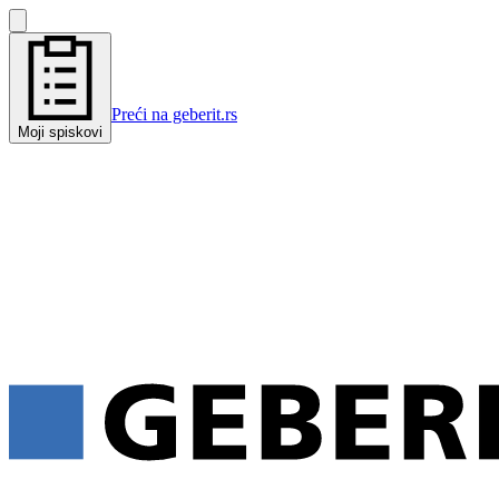
Preći na geberit.rs
Moji spiskovi