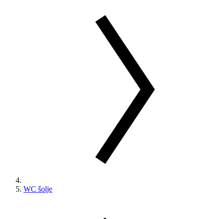
WC šolje