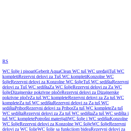
RS
WC šolje i pisoari
Geberit AquaClean WC tuš WC uređaji
Tuš WC
kompleti
Rezervni delovi za Tuš WC kompleti
Konzolne WC
šolje
Rezervni delovi za Konzolne WC šolje
Tuš WC sedišta
Rezervni
delovi za Tuš WC sedišta
Za WC šolje
Rezervni delovi za Za WC
šolje
Dizajnerske pokrivne ploče
Rezervni delovi za Dizajnerske
pokrivne ploče
Za tuš WC komplete
Rezervni delovi za Za tuš WC
komplete
Za tuš WC sedišta
Rezervni delovi za Za tuš WC
sedišta
Pribor
Rezervni delovi za Pribor
Za tuš WC komplete
Za tuš
WC sedišta
Rezervni delovi za Za tuš WC sedišta
Za tuš WC sedišta i
tuš WC komplete
Potrošni materijali
WC šolje i WC sedišta
Konzolne
WC šolje
Rezervni delovi za Konzolne WC šolje
WC šolje
Rezervni
delovi za WC šolje
WC šolje sa funkcijom bidea
Rezervni delovi za