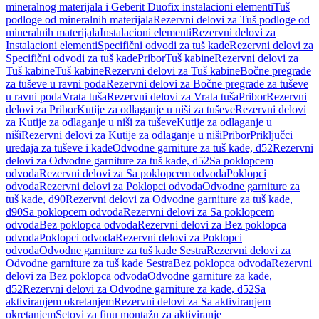
mineralnog materijala i Geberit Duofix instalacioni elementi
Tuš
podloge od mineralnih materijala
Rezervni delovi za Tuš podloge od
mineralnih materijala
Instalacioni elementi
Rezervni delovi za
Instalacioni elementi
Specifični odvodi za tuš kade
Rezervni delovi za
Specifični odvodi za tuš kade
Pribor
Tuš kabine
Rezervni delovi za
Tuš kabine
Tuš kabine
Rezervni delovi za Tuš kabine
Bočne pregrade
za tuševe u ravni poda
Rezervni delovi za Bočne pregrade za tuševe
u ravni poda
Vrata tuša
Rezervni delovi za Vrata tuša
Pribor
Rezervni
delovi za Pribor
Kutije za odlaganje u niši za tuševe
Rezervni delovi
za Kutije za odlaganje u niši za tuševe
Kutije za odlaganje u
niši
Rezervni delovi za Kutije za odlaganje u niši
Pribor
Priključci
uređaja za tuševe i kade
Odvodne garniture za tuš kade, d52
Rezervni
delovi za Odvodne garniture za tuš kade, d52
Sa poklopcem
odvoda
Rezervni delovi za Sa poklopcem odvoda
Poklopci
odvoda
Rezervni delovi za Poklopci odvoda
Odvodne garniture za
tuš kade, d90
Rezervni delovi za Odvodne garniture za tuš kade,
d90
Sa poklopcem odvoda
Rezervni delovi za Sa poklopcem
odvoda
Bez poklopca odvoda
Rezervni delovi za Bez poklopca
odvoda
Poklopci odvoda
Rezervni delovi za Poklopci
odvoda
Odvodne garniture za tuš kade Sestra
Rezervni delovi za
Odvodne garniture za tuš kade Sestra
Bez poklopca odvoda
Rezervni
delovi za Bez poklopca odvoda
Odvodne garniture za kade,
d52
Rezervni delovi za Odvodne garniture za kade, d52
Sa
aktiviranjem okretanjem
Rezervni delovi za Sa aktiviranjem
okretanjem
Setovi za finu montažu za aktiviranje