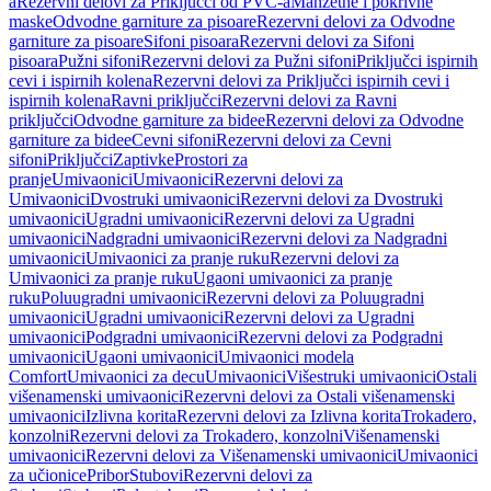
a
Rezervni delovi za Priključci od PVC-a
Manžetne i pokrivne
maske
Odvodne garniture za pisoare
Rezervni delovi za Odvodne
garniture za pisoare
Sifoni pisoara
Rezervni delovi za Sifoni
pisoara
Pužni sifoni
Rezervni delovi za Pužni sifoni
Priključci ispirnih
cevi i ispirnih kolena
Rezervni delovi za Priključci ispirnih cevi i
ispirnih kolena
Ravni priključci
Rezervni delovi za Ravni
priključci
Odvodne garniture za bidee
Rezervni delovi za Odvodne
garniture za bidee
Cevni sifoni
Rezervni delovi za Cevni
sifoni
Priključci
Zaptivke
Prostori za
pranje
Umivaonici
Umivaonici
Rezervni delovi za
Umivaonici
Dvostruki umivaonici
Rezervni delovi za Dvostruki
umivaonici
Ugradni umivaonici
Rezervni delovi za Ugradni
umivaonici
Nadgradni umivaonici
Rezervni delovi za Nadgradni
umivaonici
Umivaonici za pranje ruku
Rezervni delovi za
Umivaonici za pranje ruku
Ugaoni umivaonici za pranje
ruku
Poluugradni umivaonici
Rezervni delovi za Poluugradni
umivaonici
Ugradni umivaonici
Rezervni delovi za Ugradni
umivaonici
Podgradni umivaonici
Rezervni delovi za Podgradni
umivaonici
Ugaoni umivaonici
Umivaonici modela
Comfort
Umivaonici za decu
Umivaonici
Višestruki umivaonici
Ostali
višenamenski umivaonici
Rezervni delovi za Ostali višenamenski
umivaonici
Izlivna korita
Rezervni delovi za Izlivna korita
Trokadero,
konzolni
Rezervni delovi za Trokadero, konzolni
Višenamenski
umivaonici
Rezervni delovi za Višenamenski umivaonici
Umivaonici
za učionice
Pribor
Stubovi
Rezervni delovi za