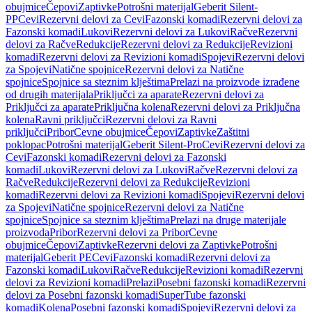
obujmice
Čepovi
Zaptivke
Potrošni materijal
Geberit Silent-
PP
Cevi
Rezervni delovi za Cevi
Fazonski komadi
Rezervni delovi za
Fazonski komadi
Lukovi
Rezervni delovi za Lukovi
Račve
Rezervni
delovi za Račve
Redukcije
Rezervni delovi za Redukcije
Revizioni
komadi
Rezervni delovi za Revizioni komadi
Spojevi
Rezervni delovi
za Spojevi
Natične spojnice
Rezervni delovi za Natične
spojnice
Spojnice sa steznim klještima
Prelazi na proizvode izrađene
od drugih materijala
Priključci za aparate
Rezervni delovi za
Priključci za aparate
Priključna kolena
Rezervni delovi za Priključna
kolena
Ravni priključci
Rezervni delovi za Ravni
priključci
Pribor
Cevne obujmice
Čepovi
Zaptivke
Zaštitni
poklopac
Potrošni materijal
Geberit Silent-Pro
Cevi
Rezervni delovi za
Cevi
Fazonski komadi
Rezervni delovi za Fazonski
komadi
Lukovi
Rezervni delovi za Lukovi
Račve
Rezervni delovi za
Račve
Redukcije
Rezervni delovi za Redukcije
Revizioni
komadi
Rezervni delovi za Revizioni komadi
Spojevi
Rezervni delovi
za Spojevi
Natične spojnice
Rezervni delovi za Natične
spojnice
Spojnice sa steznim klještima
Prelazi na druge materijale
proizvoda
Pribor
Rezervni delovi za Pribor
Cevne
obujmice
Čepovi
Zaptivke
Rezervni delovi za Zaptivke
Potrošni
materijal
Geberit PE
Cevi
Fazonski komadi
Rezervni delovi za
Fazonski komadi
Lukovi
Račve
Redukcije
Revizioni komadi
Rezervni
delovi za Revizioni komadi
Prelazi
Posebni fazonski komadi
Rezervni
delovi za Posebni fazonski komadi
SuperTube fazonski
komadi
Kolena
Posebni fazonski komadi
Spojevi
Rezervni delovi za