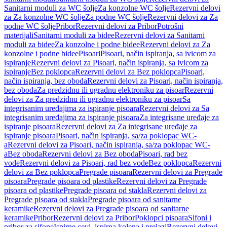
Sanitarni moduli za WC šolje
Za konzolne WC šolje
Rezervni delovi
za Za konzolne WC šolje
Za podne WC šolje
Rezervni delovi za Za
podne WC šolje
Pribor
Rezervni delovi za Pribor
Potrošni
materijali
Sanitarni moduli za bidee
Rezervni delovi za Sanitarni
moduli za bidee
Za konzolne i podne bidee
Rezervni delovi za Za
konzolne i podne bidee
Pisoari
Pisoari, način ispiranja, sa ivicom za
ispiranje
Rezervni delovi za Pisoari, način ispiranja, sa ivicom za
ispiranje
Bez poklopca
Rezervni delovi za Bez poklopca
Pisoari,
način ispiranja, bez oboda
Rezervni delovi za Pisoari, način ispiranja,
bez oboda
Za predzidnu ili ugradnu elektroniku za pisoar
Rezervni
delovi za Za predzidnu ili ugradnu elektroniku za pisoar
Sa
integrisanim uređajima za ispiranje pisoara
Rezervni delovi za Sa
integrisanim uređajima za ispiranje pisoara
Za integrisane uređaje za
ispiranje pisoara
Rezervni delovi za Za integrisane uređaje za
ispiranje pisoara
Pisoari, način ispiranja, sa/za poklopac WC-
a
Rezervni delovi za Pisoari, način ispiranja, sa/za poklopac WC-
a
Bez oboda
Rezervni delovi za Bez oboda
Pisoari, rad bez
vode
Rezervni delovi za Pisoari, rad bez vode
Bez poklopca
Rezervni
delovi za Bez poklopca
Pregrade pisoara
Rezervni delovi za Pregrade
pisoara
Pregrade pisoara od plastike
Rezervni delovi za Pregrade
pisoara od plastike
Pregrade pisoara od stakla
Rezervni delovi za
Pregrade pisoara od stakla
Pregrade pisoara od sanitarne
keramike
Rezervni delovi za Pregrade pisoara od sanitarne
keramike
Pribor
Rezervni delovi za Pribor
Poklopci pisoara
Sifoni i
pribor za sifone
Ispirne cevi, ispirna kolena i prelazi
Rezervni delovi