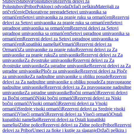
Stubovi
Stubovi
Polustubovi
Rezervni delovi za
Polustubovi
Pribor
Poklopci odvoda
Držači peškira
Materijali za
pričvršćenje
Dekorativne pregrade
Setovi umivaonika sa
ormarićem
Setovi umivaonika za pranje ruku sa ormarićem
Rezervni
delovi za Setovi umivaonika za pranje ruku sa ormarićem
Setovi
ugradnog umivaonika sa ormarićem
Rezervni delovi za Setovi
ugradnog umivaonika sa ormarićem
Setovi ugradnog umivaonika sa
ormarićem
Rezervni delovi za Setovi ugradnog umivaonika sa
ormarićem
Kupatilski nameštaj
Ormarići
Rezervni delovi za
Ormarići
Za umivaonike za pranje ruku
Rezervni delovi za Za
umivaonike za pranje ruku
Za umivaonike
Rezervni delovi za Za
umivaonike
Za dvostruke umivaonike
Rezervni delovi za Za
dvostruke umivaonike
Za ugradne umivaonike
Rezervni delovi za Za
ugradne umivaonike
Ploče za umivaonike
Rezervni delovi za Ploče
za umivaonike
Za nadpultne umivaonike u obliku posude
Rezervni
delovi za Za nadpultne umivaonike u obliku posude
Za pravougaone
nadpultne umivaonike
Rezervni delovi za Za pravougaone nadpultne
umivaonike
Za ugradne umivaonike
Bočni ormarići
Rezervni delovi
za Bočni ormarići
Niski bočni ormarići
Rezervni delovi za Niski
bočni ormarići
Visoki ormarići
Rezervni delovi za Visoki
ormarići
Srednje visoki ormarići
Rezervni delovi za Srednje visoki
ormarići
Viseći ormarići
Rezervni delovi za Viseći ormarići
Ostali
kupatilski nameštaj
Rezervni delovi za Ostali kupatilski
nameštaj
Zidne police
Rezervni delovi za Zidne police
Pribor
Rezervni
delovi za Pribor
Umeci za fioke i kutije za slaganje
Držači peškira i