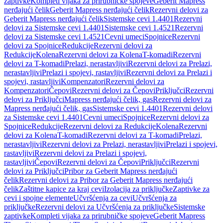
zaptivke
Kompleti vijaka za prirubničke spojeve
Geberit Mapress
nerđajući čelik
Geberit Mapress nerđajući čelik
Rezervni delovi za
Geberit Mapress nerđajući čelik
Sistemske cevi 1.4401
Rezervni
delovi za Sistemske cevi 1.4401
Sistemske cevi 1.4521
Rezervni
delovi za Sistemske cevi 1.4521
Cevni umeci
Spojnice
Rezervni
delovi za Spojnice
Redukcije
Rezervni delovi za
Redukcije
Kolena
Rezervni delovi za Kolena
T-komadi
Rezervni
delovi za T-komadi
Prelazi, nerastavljivi
Rezervni delovi za Prelazi,
nerastavljivi
Prelazi i spojevi, rastavljivi
Rezervni delovi za Prelazi i
spojevi, rastavljivi
Kompenzatori
Rezervni delovi za
Kompenzatori
Čepovi
Rezervni delovi za Čepovi
Priključci
Rezervni
delovi za Priključci
Mapress nerđajući čelik, gas
Rezervni delovi za
Mapress nerđajući čelik, gas
Sistemske cevi 1.4401
Rezervni delovi
za Sistemske cevi 1.4401
Cevni umeci
Spojnice
Rezervni delovi za
Spojnice
Redukcije
Rezervni delovi za Redukcije
Kolena
Rezervni
delovi za Kolena
T-komadi
Rezervni delovi za T-komadi
Prelazi,
nerastavljivi
Rezervni delovi za Prelazi, nerastavljivi
Prelazi i spojevi,
rastavljivi
Rezervni delovi za Prelazi i spojevi,
rastavljivi
Čepovi
Rezervni delovi za Čepovi
Priključci
Rezervni
delovi za Priključci
Pribor za Geberit Mapress nerđajući
čelik
Rezervni delovi za Pribor za Geberit Mapress nerđajući
čelik
Zaštitne kapice za kraj cevi
Izolacija za priključke
Zaptivke za
cevi i spojne elemente
Učvršćenja za cevi
Učvršćenja za
priključke
Rezervni delovi za Učvršćenja za priključke
Sistemske
zaptivke
Kompleti vijaka za prirubničke spojeve
Geberit Mapress