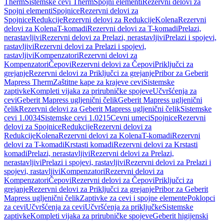
Therm
Sistemske cevi Therm
Spojni elementi
Rezervni delovi za
Spojni elementi
Spojnice
Rezervni delovi za
Spojnice
Redukcije
Rezervni delovi za Redukcije
Kolena
Rezervni
delovi za Kolena
T-komadi
Rezervni delovi za T-komadi
Prelazi,
nerastavljivi
Rezervni delovi za Prelazi, nerastavljivi
Prelazi i spojevi,
rastavljivi
Rezervni delovi za Prelazi i spojevi,
rastavljivi
Kompenzatori
Rezervni delovi za
Kompenzatori
Čepovi
Rezervni delovi za Čepovi
Priključci za
grejanje
Rezervni delovi za Priključci za grejanje
Pribor za Geberit
Mapress Therm
Zaštitne kape za krajeve cevi
Sistemske
zaptivke
Kompleti vijaka za prirubničke spojeve
Učvršćenja za
cevi
Geberit Mapress ugljenični čelik
Geberit Mapress ugljenični
čelik
Rezervni delovi za Geberit Mapress ugljenični čelik
Sistemske
cevi 1.0034
Sistemske cevi 1.0215
Cevni umeci
Spojnice
Rezervni
delovi za Spojnice
Redukcije
Rezervni delovi za
Redukcije
Kolena
Rezervni delovi za Kolena
T-komadi
Rezervni
delovi za T-komadi
Krstasti komadi
Rezervni delovi za Krstasti
komadi
Prelazi, nerastavljivi
Rezervni delovi za Prelazi,
nerastavljivi
Prelazi i spojevi, rastavljivi
Rezervni delovi za Prelazi i
spojevi, rastavljivi
Kompenzatori
Rezervni delovi za
Kompenzatori
Čepovi
Rezervni delovi za Čepovi
Priključci za
grejanje
Rezervni delovi za Priključci za grejanje
Pribor za Geberit
Mapress ugljenični čelik
Zaptivke za cevi i spojne elemente
Poklopci
za cevi
Učvršćenja za cevi
Učvršćenja za priključke
Sistemske
zaptivke
Kompleti vijaka za prirubničke spojeve
Geberit higijenski