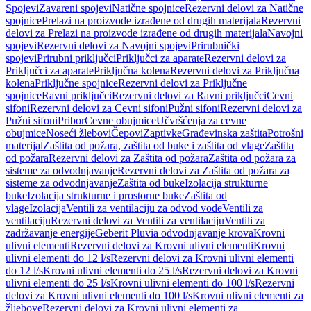
Spojevi
Zavareni spojevi
Natične spojnice
Rezervni delovi za Natične
spojnice
Prelazi na proizvode izrađene od drugih materijala
Rezervni
delovi za Prelazi na proizvode izrađene od drugih materijala
Navojni
spojevi
Rezervni delovi za Navojni spojevi
Prirubnički
spojevi
Prirubni priključci
Priključci za aparate
Rezervni delovi za
Priključci za aparate
Priključna kolena
Rezervni delovi za Priključna
kolena
Priključne spojnice
Rezervni delovi za Priključne
spojnice
Ravni priključci
Rezervni delovi za Ravni priključci
Cevni
sifoni
Rezervni delovi za Cevni sifoni
Pužni sifoni
Rezervni delovi za
Pužni sifoni
Pribor
Cevne obujmice
Učvršćenja za cevne
obujmice
Noseći žlebovi
Čepovi
Zaptivke
Građevinska zaštita
Potrošni
materijal
Zaštita od požara, zaštita od buke i zaštita od vlage
Zaštita
od požara
Rezervni delovi za Zaštita od požara
Zaštita od požara za
sisteme za odvodnjavanje
Rezervni delovi za Zaštita od požara za
sisteme za odvodnjavanje
Zaštita od buke
Izolacija strukturne
buke
Izolacija strukturne i prostorne buke
Zaštita od
vlage
Izolacija
Ventili za ventilaciju za odvod vode
Ventili za
ventilaciju
Rezervni delovi za Ventili za ventilaciju
Ventili za
zadržavanje energije
Geberit Pluvia odvodnjavanje krova
Krovni
ulivni elementi
Rezervni delovi za Krovni ulivni elementi
Krovni
ulivni elementi do 12 l/s
Rezervni delovi za Krovni ulivni elementi
do 12 l/s
Krovni ulivni elementi do 25 l/s
Rezervni delovi za Krovni
ulivni elementi do 25 l/s
Krovni ulivni elementi do 100 l/s
Rezervni
delovi za Krovni ulivni elementi do 100 l/s
Krovni ulivni elementi za
žljebove
Rezervni delovi za Krovni ulivni elementi za