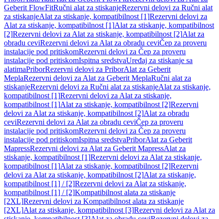
Geberit FlowFit
Ručni alat za stiskanje
Rezervni delovi za Ručni alat
za stiskanje
Alat za stiskanje, kompatibilnost [1]
Rezervni delovi za
Alat za stiskanje, kompatibilnost [1]
Alat za stiskanje, kompatibilnost
[2]
Rezervni delovi za Alat za stiskanje, kompatibilnost [2]
Alat za
obradu cevi
Rezervni delovi za Alat za obradu cevi
Čep za proveru
instalacije pod pritiskom
Rezervni delovi za Čep za proveru
instalacije pod pritiskom
Ispitna sredstva
Uređaj za stiskanje sa
alatima
Pribor
Rezervni delovi za Pribor
Alat za Geberit
Mepla
Rezervni delovi za Alat za Geberit Mepla
Ručni alat za
stiskanje
Rezervni delovi za Ručni alat za stiskanje
Alat za stiskanje,
kompatibilnost [1]
Rezervni delovi za Alat za stiskanje,
kompatibilnost [1]
Alat za stiskanje, kompatibilnost [2]
Rezervni
delovi za Alat za stiskanje, kompatibilnost [2]
Alat za obradu
cevi
Rezervni delovi za Alat za obradu cevi
Čep za proveru
instalacije pod pritiskom
Rezervni delovi za Čep za proveru
instalacije pod pritiskom
Ispitna sredstva
Pribor
Alat za Geberit
Mapress
Rezervni delovi za Alat za Geberit Mapress
Alat za
stiskanje, kompatibilnost [1]
Rezervni delovi za Alat za stiskanje,
kompatibilnost [1]
Alat za stiskanje, kompatibilnost [2]
Rezervni
delovi za Alat za stiskanje, kompatibilnost [2]
Alat za stiskanje,
kompatibilnost [1] / [2]
Rezervni delovi za Alat za stiskanje,
kompatibilnost [1] / [2]
Kompatibilnost alata za stiskanje
[2XL]
Rezervni delovi za Kompatibilnost alata za stiskanje
[2XL]
Alat za stiskanje, kompatibilnost [3]
Rezervni delovi za Alat za
stiskanje, kompatibilnost [3]
Alat za obradu cevi
Rezervni delovi za