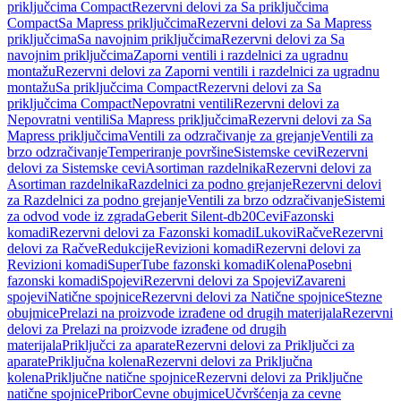
priključcima Compact
Rezervni delovi za Sa priključcima
Compact
Sa Mapress priključcima
Rezervni delovi za Sa Mapress
priključcima
Sa navojnim priključcima
Rezervni delovi za Sa
navojnim priključcima
Zaporni ventili i razdelnici za ugradnu
montažu
Rezervni delovi za Zaporni ventili i razdelnici za ugradnu
montažu
Sa priključcima Compact
Rezervni delovi za Sa
priključcima Compact
Nepovratni ventili
Rezervni delovi za
Nepovratni ventili
Sa Mapress priključcima
Rezervni delovi za Sa
Mapress priključcima
Ventili za odzračivanje za grejanje
Ventili za
brzo odzračivanje
Temperiranje površine
Sistemske cevi
Rezervni
delovi za Sistemske cevi
Asortiman razdelnika
Rezervni delovi za
Asortiman razdelnika
Razdelnici za podno grejanje
Rezervni delovi
za Razdelnici za podno grejanje
Ventili za brzo odzračivanje
Sistemi
za odvod vode iz zgrada
Geberit Silent-db20
Cevi
Fazonski
komadi
Rezervni delovi za Fazonski komadi
Lukovi
Račve
Rezervni
delovi za Račve
Redukcije
Revizioni komadi
Rezervni delovi za
Revizioni komadi
SuperTube fazonski komadi
Kolena
Posebni
fazonski komadi
Spojevi
Rezervni delovi za Spojevi
Zavareni
spojevi
Natične spojnice
Rezervni delovi za Natične spojnice
Stezne
obujmice
Prelazi na proizvode izrađene od drugih materijala
Rezervni
delovi za Prelazi na proizvode izrađene od drugih
materijala
Priključci za aparate
Rezervni delovi za Priključci za
aparate
Priključna kolena
Rezervni delovi za Priključna
kolena
Priključne natične spojnice
Rezervni delovi za Priključne
natične spojnice
Pribor
Cevne obujmice
Učvršćenja za cevne