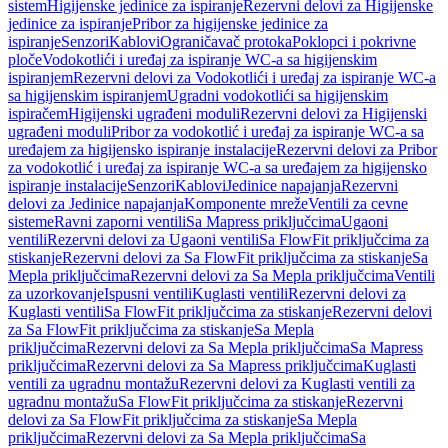
sistem
Higijenske jedinice za ispiranje
Rezervni delovi za Higijenske
jedinice za ispiranje
Pribor za higijenske jedinice za
ispiranje
Senzori
Kablovi
Ograničavač protoka
Poklopci i pokrivne
ploče
Vodokotlići i uređaj za ispiranje WC-a sa higijenskim
ispiranjem
Rezervni delovi za Vodokotlići i uređaj za ispiranje WC-a
sa higijenskim ispiranjem
Ugradni vodokotlići sa higijenskim
ispiračem
Higijenski ugrađeni moduli
Rezervni delovi za Higijenski
ugrađeni moduli
Pribor za vodokotlić i uređaj za ispiranje WC-a sa
uređajem za higijensko ispiranje instalacije
Rezervni delovi za Pribor
za vodokotlić i uređaj za ispiranje WC-a sa uređajem za higijensko
ispiranje instalacije
Senzori
Kablovi
Jedinice napajanja
Rezervni
delovi za Jedinice napajanja
Komponente mreže
Ventili za cevne
sisteme
Ravni zaporni ventili
Sa Mapress priključcima
Ugaoni
ventili
Rezervni delovi za Ugaoni ventili
Sa FlowFit priključcima za
stiskanje
Rezervni delovi za Sa FlowFit priključcima za stiskanje
Sa
Mepla priključcima
Rezervni delovi za Sa Mepla priključcima
Ventili
za uzorkovanje
Ispusni ventili
Kuglasti ventili
Rezervni delovi za
Kuglasti ventili
Sa FlowFit priključcima za stiskanje
Rezervni delovi
za Sa FlowFit priključcima za stiskanje
Sa Mepla
priključcima
Rezervni delovi za Sa Mepla priključcima
Sa Mapress
priključcima
Rezervni delovi za Sa Mapress priključcima
Kuglasti
ventili za ugradnu montažu
Rezervni delovi za Kuglasti ventili za
ugradnu montažu
Sa FlowFit priključcima za stiskanje
Rezervni
delovi za Sa FlowFit priključcima za stiskanje
Sa Mepla
priključcima
Rezervni delovi za Sa Mepla priključcima
Sa