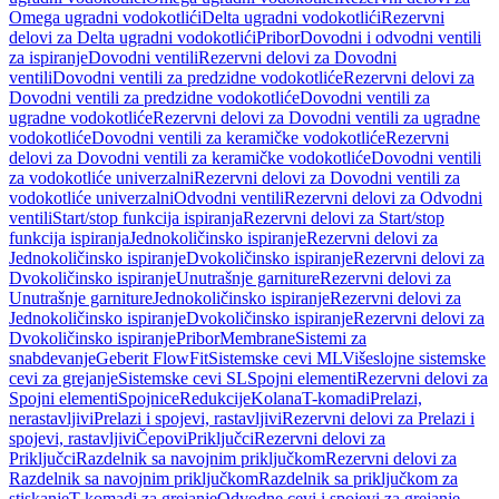
Omega ugradni vodokotlići
Delta ugradni vodokotlići
Rezervni
delovi za Delta ugradni vodokotlići
Pribor
Dovodni i odvodni ventili
za ispiranje
Dovodni ventili
Rezervni delovi za Dovodni
ventili
Dovodni ventili za predzidne vodokotliće
Rezervni delovi za
Dovodni ventili za predzidne vodokotliće
Dovodni ventili za
ugradne vodokotliće
Rezervni delovi za Dovodni ventili za ugradne
vodokotliće
Dovodni ventili za keramičke vodokotliće
Rezervni
delovi za Dovodni ventili za keramičke vodokotliće
Dovodni ventili
za vodokotliće univerzalni
Rezervni delovi za Dovodni ventili za
vodokotliće univerzalni
Odvodni ventili
Rezervni delovi za Odvodni
ventili
Start/stop funkcija ispiranja
Rezervni delovi za Start/stop
funkcija ispiranja
Jednokoličinsko ispiranje
Rezervni delovi za
Jednokoličinsko ispiranje
Dvokoličinsko ispiranje
Rezervni delovi za
Dvokoličinsko ispiranje
Unutrašnje garniture
Rezervni delovi za
Unutrašnje garniture
Jednokoličinsko ispiranje
Rezervni delovi za
Jednokoličinsko ispiranje
Dvokoličinsko ispiranje
Rezervni delovi za
Dvokoličinsko ispiranje
Pribor
Membrane
Sistemi za
snabdevanje
Geberit FlowFit
Sistemske cevi ML
Višeslojne sistemske
cevi za grejanje
Sistemske cevi SL
Spojni elementi
Rezervni delovi za
Spojni elementi
Spojnice
Redukcije
Kolana
T-komadi
Prelazi,
nerastavljivi
Prelazi i spojevi, rastavljivi
Rezervni delovi za Prelazi i
spojevi, rastavljivi
Čepovi
Priključci
Rezervni delovi za
Priključci
Razdelnik sa navojnim priključkom
Rezervni delovi za
Razdelnik sa navojnim priključkom
Razdelnik sa priključkom za
stiskanje
T-komadi za grejanje
Odvodne cevi i spojevi za grejanje,