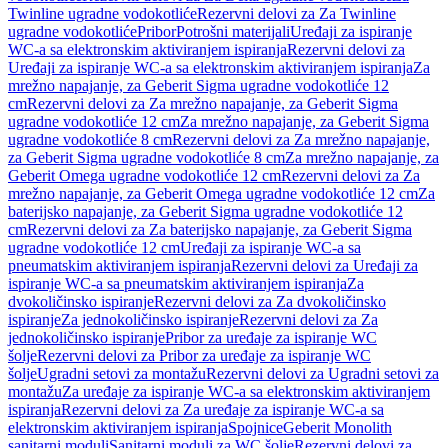
Twinline ugradne vodokotliće
Rezervni delovi za Za Twinline
ugradne vodokotliće
Pribor
Potrošni materijali
Uređaji za ispiranje
WC-a sa elektronskim aktiviranjem ispiranja
Rezervni delovi za
Uređaji za ispiranje WC-a sa elektronskim aktiviranjem ispiranja
Za
mrežno napajanje, za Geberit Sigma ugradne vodokotliće 12
cm
Rezervni delovi za Za mrežno napajanje, za Geberit Sigma
ugradne vodokotliće 12 cm
Za mrežno napajanje, za Geberit Sigma
ugradne vodokotliće 8 cm
Rezervni delovi za Za mrežno napajanje,
za Geberit Sigma ugradne vodokotliće 8 cm
Za mrežno napajanje, za
Geberit Omega ugradne vodokotliće 12 cm
Rezervni delovi za Za
mrežno napajanje, za Geberit Omega ugradne vodokotliće 12 cm
Za
baterijsko napajanje, za Geberit Sigma ugradne vodokotliće 12
cm
Rezervni delovi za Za baterijsko napajanje, za Geberit Sigma
ugradne vodokotliće 12 cm
Uređaji za ispiranje WC-a sa
pneumatskim aktiviranjem ispiranja
Rezervni delovi za Uređaji za
ispiranje WC-a sa pneumatskim aktiviranjem ispiranja
Za
dvokoličinsko ispiranje
Rezervni delovi za Za dvokoličinsko
ispiranje
Za jednokoličinsko ispiranje
Rezervni delovi za Za
jednokoličinsko ispiranje
Pribor za uređaje za ispiranje WC
šolje
Rezervni delovi za Pribor za uređaje za ispiranje WC
šolje
Ugradni setovi za montažu
Rezervni delovi za Ugradni setovi za
montažu
Za uređaje za ispiranje WC-a sa elektronskim aktiviranjem
ispiranja
Rezervni delovi za Za uređaje za ispiranje WC-a sa
elektronskim aktiviranjem ispiranja
Spojnice
Geberit Monolith
sanitarni moduli
Sanitarni moduli za WC šolje
Rezervni delovi za