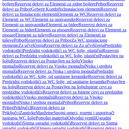
bojlere
Rezervni delovi za Elementi za zidne bojlere
Pribor
Rezervni
delovi za Pribor
Geberit Kombifix
Instalacioni elementi
Rezervni
delovi za Instalacioni elementi
Elementi za WC
Rezervni delovi za
Elementi za WC
Elementi za umivaonike
Rezervni delovi za
Elementi za umivaonike
Elementi za bidee
Rezervni delovi za
Elementi za bidee
Elementi za pisoare
Rezervni delovi za Elementi za
pisoare
Elementi za tuševe
Rezervni delovi za Elementi za
tuševe
Pribor
Rezervni delovi za Pribor
Za WC instalacione
elemente
Za učvršćenja
Rezervni delovi za Za učvršćenja
Predzidni
vodokotlići
Predzidni vodokotlići za WC šolje, plastični
Rezervni
delovi za Predzidni vodokotlići za WC šolje, plastični
Postavljen na
šolju
Rezervni delovi za Postavljen na šolju
Visoko
montažni
Rezervni delovi za Visoko montažni
Niska i srednja
montaža
Rezervni delovi za Niska i srednja montaža
Predzidni
vodokotlići za WC šolje, od sanitarne keramike
Rezervni delovi za
Predzidni vodokotlići za WC šolje, od sanitarne keramike
Postavljen
na šolju
Rezervni delovi za Postavljen na šolju
Ispirne cevi za
predzidne vodokotliće
Rezervni delovi za Ispirne cevi za predzidne
vodokotliće
Visoko montažni
Rezervni delovi za Visoko
montažni
Niska i srednja montaža
Pribor
Rezervni delovi za
Pribor
Priključci
Rezervni delovi za
Priključci
Zaptivke
Manžetne
Spojni umeci, rozetni i usporivači
ispiranja WC šolje
Potrošni materijal
Odvodni ventili
Ugradni
vodokotlići
Sigma ugradni vodokotlići
Rezervni delovi za Sigma
ugradni vodokotlići
Omega ugradni vodokotlići
Rezervni delovi za