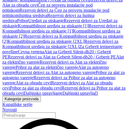
Alat za obradu cevi
Čep za proveru instalacije pod
pritiskom
Rezervni delovi za Čep za proveru instalacije pod
pritiskom
Ispitna sredstva
Rezervni delovi za Ispitna
sredstva
Pribor
Uređaji za stiskanje
Rezervni delovi za Uređaji za
stiskanje
Kompatibilnost uređaja za stiskanje [1]
Rezervni delovi za
Kompatibilnost uređaja za stiskanje [1]
Kompatibilnost uređaja za
stiskanje [2]
Rezervni delovi za Kompatibilnost uređaja za stiskanje
[2]
Kompatibilnost uređaja za stiskanje [2XL]
Rezervni delovi za
Kompatibilnost uređaja za stiskanje [2XL]
Za Geberit temperiranje
površine
Cevna vretena
Alat za Geberit Silent-db20 / Geberit
PE
Rezervni delovi za Alat za Geberit Silent-db20 / Geberit PE
Alat
za električno varenje
Rezervni delovi za Alat za električno
varenje
Pribor za alat za električno varenje
Alat za autogeno
varenje
Rezervni delovi za Alat za autogeno varenje
Pribor za alat za
autogeno varenje
Rezervni delovi za Pribor za alat za autogeno
varenje
Alat za obradu cevi
Rezervni delovi za Alat za obradu
cevi
Pribor za alat za obradu cevi
Rezervni delovi za Pribor za alat za
obradu cevi
Daljinsko upravljanje
Daljinski upravljači
Kategorije proizvoda
Kupatilske serije
Novosti