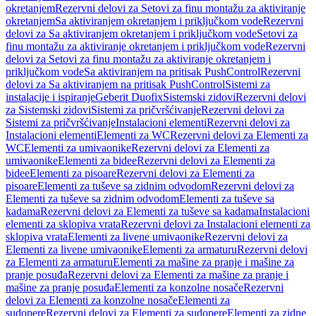
okretanjem
Rezervni delovi za Setovi za finu montažu za aktiviranje
okretanjem
Sa aktiviranjem okretanjem i priključkom vode
Rezervni
delovi za Sa aktiviranjem okretanjem i priključkom vode
Setovi za
finu montažu za aktiviranje okretanjem i priključkom vode
Rezervni
delovi za Setovi za finu montažu za aktiviranje okretanjem i
priključkom vode
Sa aktiviranjem na pritisak PushControl
Rezervni
delovi za Sa aktiviranjem na pritisak PushControl
Sistemi za
instalacije i ispiranje
Geberit Duofix
Sistemski zidovi
Rezervni delovi
za Sistemski zidovi
Sistemi za pričvršćivanje
Rezervni delovi za
Sistemi za pričvršćivanje
Instalacioni elementi
Rezervni delovi za
Instalacioni elementi
Elementi za WC
Rezervni delovi za Elementi za
WC
Elementi za umivaonike
Rezervni delovi za Elementi za
umivaonike
Elementi za bidee
Rezervni delovi za Elementi za
bidee
Elementi za pisoare
Rezervni delovi za Elementi za
pisoare
Elementi za tuševe sa zidnim odvodom
Rezervni delovi za
Elementi za tuševe sa zidnim odvodom
Elementi za tuševe sa
kadama
Rezervni delovi za Elementi za tuševe sa kadama
Instalacioni
elementi za sklopiva vrata
Rezervni delovi za Instalacioni elementi za
sklopiva vrata
Elementi za livene umivaonike
Rezervni delovi za
Elementi za livene umivaonike
Elementi za armaturu
Rezervni delovi
za Elementi za armaturu
Elementi za mašine za pranje i mašine za
pranje posuđa
Rezervni delovi za Elementi za mašine za pranje i
mašine za pranje posuđa
Elementi za konzolne nosače
Rezervni
delovi za Elementi za konzolne nosače
Elementi za
sudopere
Rezervni delovi za Elementi za sudopere
Elementi za zidne