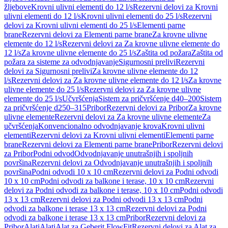
žljebove
Krovni ulivni elementi do 12 l/s
Rezervni delovi za Krovni
ulivni elementi do 12 l/s
Krovni ulivni elementi do 25 l/s
Rezervni
delovi za Krovni ulivni elementi do 25 l/s
Elementi parne
brane
Rezervni delovi za Elementi parne brane
Za krovne ulivne
elemente do 12 l/s
Rezervni delovi za Za krovne ulivne elemente do
12 l/s
Za krovne ulivne elemente do 25 l/s
Zaštita od požara
Zaštita od
požara za sisteme za odvodnjavanje
Sigurnosni prelivi
Rezervni
delovi za Sigurnosni prelivi
Za krovne ulivne elemente do 12
l/s
Rezervni delovi za Za krovne ulivne elemente do 12 l/s
Za krovne
ulivne elemente do 25 l/s
Rezervni delovi za Za krovne ulivne
elemente do 25 l/s
Učvršćenja
Sistem za pričvršćenje d40–200
Sistem
za pričvršćenje d250–315
Pribor
Rezervni delovi za Pribor
Za krovne
ulivne elemente
Rezervni delovi za Za krovne ulivne elemente
Za
učvršćenja
Konvencionalno odvodnjavanje krova
Krovni ulivni
elementi
Rezervni delovi za Krovni ulivni elementi
Elementi parne
brane
Rezervni delovi za Elementi parne brane
Pribor
Rezervni delovi
za Pribor
Podni odvod
Odvodnjavanje unutrašnjih i spoljnih
površina
Rezervni delovi za Odvodnjavanje unutrašnjih i spoljnih
površina
Podni odvodi 10 x 10 cm
Rezervni delovi za Podni odvodi
10 x 10 cm
Podni odvodi za balkone i terase, 10 x 10 cm
Rezervni
delovi za Podni odvodi za balkone i terase, 10 x 10 cm
Podni odvodi
13 x 13 cm
Rezervni delovi za Podni odvodi 13 x 13 cm
Podni
odvodi za balkone i terase 13 x 13 cm
Rezervni delovi za Podni
odvodi za balkone i terase 13 x 13 cm
Pribor
Rezervni delovi za
Pribor
Alati
Alati
Alat za Geberit FlowFit
Rezervni delovi za Alat za