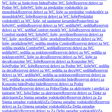
WC šolje sa funkcijom bidea
Podne WC šolje
Rezervni delovi za
Podne WC šolje
WC šolje za predzidne vodokotliće za
monoblok
Rezervni delovi za WC šolje za predzidne vodokotliće za
monoblok
WC šolje
Rezervni delovi za WC šolje
Predzidni
vodokotlići za WC šolje, od sanitarne keramike
Postavljeni na
šolju
WC sedišta
Rezervni delovi za WC sedišta
WC sedišta
Rezervni
delovi za WC sedišta
Comfort modeli WC šolja
Rezervni delovi za
Comfort modeli WC šolja
WC šolje, povišene
Rezervni delovi za
WC šolje, povišene
WC šolje, produžene
Rezervni delovi za WC
šolje, produžene
WC sedišta modela Comfort
Rezervni delovi za WC
sedišta modela Comfort
WC sedišta
Rezervni delovi za WC
sedišta
WC sedišta sa poklopcem
Rezervni delovi za WC sedišta sa
poklopcem
WC šolje za decu
Rezervni delovi za WC šolje za
decu
Konzolne WC šolje
Rezervni delovi za Konzolne WC
šolje
Podne WC šolje
Rezervni delovi za Podne WC šolje
WC sedišta
za decu
Rezervni delovi za WC sedišta za decu
WC sedišta
Rezervni
delovi za WC sedišta
WC sedišta sa poklopcem
Rezervni delovi za
WC sedišta sa poklopcem
Bidei
Konzolni bidei
Rezervni delovi za
Konzolni bidei
Podni bidei
Rezervni delovi za Podni
bidei
Pribor
Rezervni delovi za Pribor
Tipke za aktiviranje i uređaji za
ispiranje WC šolja
Tipke za aktiviranje
Rezervni delovi za Tipke za
aktiviranje
Za Sigma ugradne vodokotliće
Rezervni delovi za Za
Sigma ugradne vodokotliće
Za Omega ugradne vodokotliće
Rezervni
delovi za Za Omega ugradne vodokotliće
Za Delta ugradne
vodokotliće
Rezervni delovi za Za Delta ugradne vodokotliće
Za