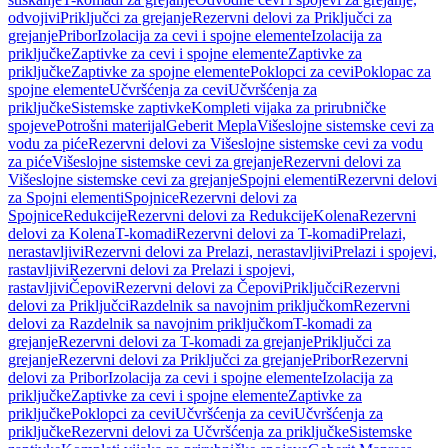
odvojivi
Priključci za grejanje
Rezervni delovi za Priključci za
grejanje
Pribor
Izolacija za cevi i spojne elemente
Izolacija za
priključke
Zaptivke za cevi i spojne elemente
Zaptivke za
priključke
Zaptivke za spojne elemente
Poklopci za cevi
Poklopac za
spojne elemente
Učvršćenja za cevi
Učvršćenja za
priključke
Sistemske zaptivke
Kompleti vijaka za prirubničke
spojeve
Potrošni materijal
Geberit Mepla
Višeslojne sistemske cevi za
vodu za piće
Rezervni delovi za Višeslojne sistemske cevi za vodu
za piće
Višeslojne sistemske cevi za grejanje
Rezervni delovi za
Višeslojne sistemske cevi za grejanje
Spojni elementi
Rezervni delovi
za Spojni elementi
Spojnice
Rezervni delovi za
Spojnice
Redukcije
Rezervni delovi za Redukcije
Kolena
Rezervni
delovi za Kolena
T-komadi
Rezervni delovi za T-komadi
Prelazi,
nerastavljivi
Rezervni delovi za Prelazi, nerastavljivi
Prelazi i spojevi,
rastavljivi
Rezervni delovi za Prelazi i spojevi,
rastavljivi
Čepovi
Rezervni delovi za Čepovi
Priključci
Rezervni
delovi za Priključci
Razdelnik sa navojnim priključkom
Rezervni
delovi za Razdelnik sa navojnim priključkom
T-komadi za
grejanje
Rezervni delovi za T-komadi za grejanje
Priključci za
grejanje
Rezervni delovi za Priključci za grejanje
Pribor
Rezervni
delovi za Pribor
Izolacija za cevi i spojne elemente
Izolacija za
priključke
Zaptivke za cevi i spojne elemente
Zaptivke za
priključke
Poklopci za cevi
Učvršćenja za cevi
Učvršćenja za
priključke
Rezervni delovi za Učvršćenja za priključke
Sistemske