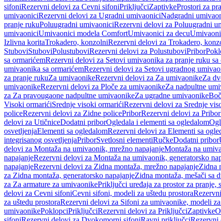
sifoni
Rezervni delovi za Cevni sifoni
Priključci
Zaptivke
Prostori za pr
umivaonici
Rezervni delovi za Ugradni umivaonici
Nadgradni umivaon
pranje ruku
Poluugradni umivaonici
Rezervni delovi za Poluugradni u
umivaonici
Umivaonici modela Comfort
Umivaonici za decu
Umivaoni
Izlivna korita
Trokadero, konzolni
Rezervni delovi za Trokadero, konz
Stubovi
Stubovi
Polustubovi
Rezervni delovi za Polustubovi
Pribor
Pokl
sa ormarićem
Rezervni delovi za Setovi umivaonika za pranje ruku s
umivaonika sa ormarićem
Rezervni delovi za Setovi ugradnog umivao
za pranje ruku
Za umivaonike
Rezervni delovi za Za umivaonike
Za dv
umivaonike
Rezervni delovi za Ploče za umivaonike
Za nadpultne umi
za Za pravougaone nadpultne umivaonike
Za ugradne umivaonike
Boč
Visoki ormarići
Srednje visoki ormarići
Rezervni delovi za Srednje vis
police
Rezervni delovi za Zidne police
Pribor
Rezervni delovi za Pribor
delovi za Utičnice
Dodatni pribor
Ogledala i elementi sa ogledalom
Ogl
osvetljenja
Elementi sa ogledalom
Rezervni delovi za Elementi sa ogl
integrisanog osvetljenja
Pribor
Svetlosni elementi
Ručke
Dodatni pribor
delovi za Montaža na umivaonik, mrežno napajanje
Montaža na umivao
napajanje
Rezervni delovi za Montaža na umivaonik, generatorsko nap
napajanje
Rezervni delovi za Zidna montaža, mrežno napajanje
Zidna 
za Zidna montaža, generatorsko napajanje
Zidna montaža, mešači sa d
za Za armature za umivaonike
Priključci uređaja za prostor za pranje, 
delovi za Cevni sifoni
Cevni sifoni, modeli za uštedu prostora
Rezervni
za uštedu prostora
Rezervni delovi za Sifoni za umivaonike, modeli za
umivaonike
Poklopci
Priključci
Rezervni delovi za Priključci
Zaptivke
O
sifoni
Rezervni delovi za Dvokomorni sifoni
Ravni priključci
Rezervni 