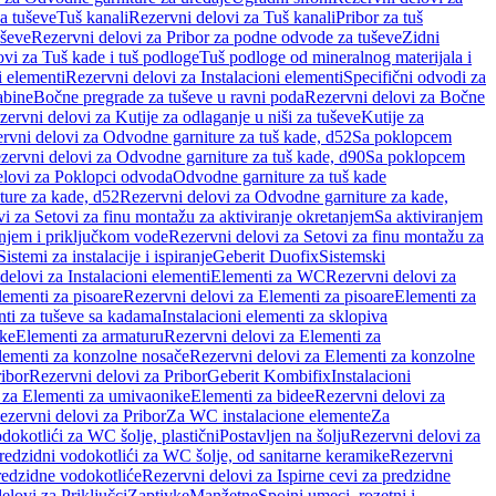
a tuševe
Tuš kanali
Rezervni delovi za Tuš kanali
Pribor za tuš
uševe
Rezervni delovi za Pribor za podne odvode za tuševe
Zidni
vi za Tuš kade i tuš podloge
Tuš podloge od mineralnog materijala i
i elementi
Rezervni delovi za Instalacioni elementi
Specifični odvodi za
abine
Bočne pregrade za tuševe u ravni poda
Rezervni delovi za Bočne
zervni delovi za Kutije za odlaganje u niši za tuševe
Kutije za
rvni delovi za Odvodne garniture za tuš kade, d52
Sa poklopcem
zervni delovi za Odvodne garniture za tuš kade, d90
Sa poklopcem
elovi za Poklopci odvoda
Odvodne garniture za tuš kade
ure za kade, d52
Rezervni delovi za Odvodne garniture za kade,
i za Setovi za finu montažu za aktiviranje okretanjem
Sa aktiviranjem
anjem i priključkom vode
Rezervni delovi za Setovi za finu montažu za
Sistemi za instalacije i ispiranje
Geberit Duofix
Sistemski
delovi za Instalacioni elementi
Elementi za WC
Rezervni delovi za
lementi za pisoare
Rezervni delovi za Elementi za pisoare
Elementi za
nti za tuševe sa kadama
Instalacioni elementi za sklopiva
ike
Elementi za armaturu
Rezervni delovi za Elementi za
lementi za konzolne nosače
Rezervni delovi za Elementi za konzolne
ibor
Rezervni delovi za Pribor
Geberit Kombifix
Instalacioni
 za Elementi za umivaonike
Elementi za bidee
Rezervni delovi za
ezervni delovi za Pribor
Za WC instalacione elemente
Za
dokotlići za WC šolje, plastični
Postavljen na šolju
Rezervni delovi za
redzidni vodokotlići za WC šolje, od sanitarne keramike
Rezervni
predzidne vodokotliće
Rezervni delovi za Ispirne cevi za predzidne
elovi za Priključci
Zaptivke
Manžetne
Spojni umeci, rozetni i