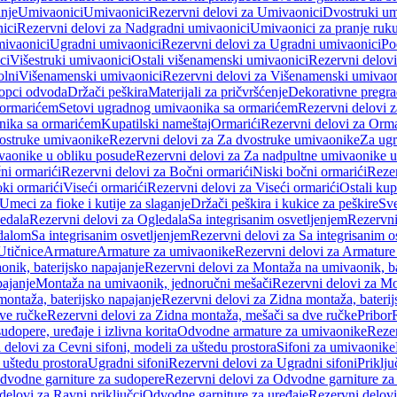
anje
Umivaonici
Umivaonici
Rezervni delovi za Umivaonici
Dvostruki um
ici
Rezervni delovi za Nadgradni umivaonici
Umivaonici za pranje ruk
mivaonici
Ugradni umivaonici
Rezervni delovi za Ugradni umivaonici
Po
ci
Višestruki umivaonici
Ostali višenamenski umivaonici
Rezervni delovi
olni
Višenamenski umivaonici
Rezervni delovi za Višenamenski umivaon
opci odvoda
Držači peškira
Materijali za pričvršćenje
Dekorativne pregr
a ormarićem
Setovi ugradnog umivaonika sa ormarićem
Rezervni delovi 
nika sa ormarićem
Kupatilski nameštaj
Ormarići
Rezervni delovi za Orma
ostruke umivaonike
Rezervni delovi za Za dvostruke umivaonike
Za ug
vaonike u obliku posude
Rezervni delovi za Za nadpultne umivaonike u
ni ormarići
Rezervni delovi za Bočni ormarići
Niski bočni ormarići
Rezer
oki ormarići
Viseći ormarići
Rezervni delovi za Viseći ormarići
Ostali kup
Umeci za fioke i kutije za slaganje
Držači peškira i kukice za peškire
Sve
edala
Rezervni delovi za Ogledala
Sa integrisanim osvetljenjem
Rezervni
edalom
Sa integrisanim osvetljenjem
Rezervni delovi za Sa integrisanim o
Utičnice
Armature
Armature za umivaonike
Rezervni delovi za Armature
nik, baterijsko napajanje
Rezervni delovi za Montaža na umivaonik, ba
ajanje
Montaža na umivaonik, jednoručni mešači
Rezervni delovi za Mo
montaža, baterijsko napajanje
Rezervni delovi za Zidna montaža, baterij
ve ručke
Rezervni delovi za Zidna montaža, mešači sa dve ručke
Pribor
sudopere, uređaje i izlivna korita
Odvodne armature za umivaonike
Reze
 delovi za Cevni sifoni, modeli za uštedu prostora
Sifoni za umivaonike
 uštedu prostora
Ugradni sifoni
Rezervni delovi za Ugradni sifoni
Priklj
dvodne garniture za sudopere
Rezervni delovi za Odvodne garniture za
delovi za Ravni priključci
Odvodne garniture za uređaje
Rezervni delovi