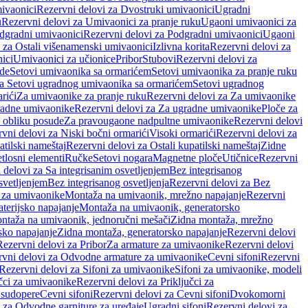
ivaonici
Rezervni delovi za Dvostruki umivaonici
Ugradni
u
Rezervni delovi za Umivaonici za pranje ruku
Ugaoni umivaonici za
dgradni umivaonici
Rezervni delovi za Podgradni umivaonici
Ugaoni
 za Ostali višenamenski umivaonici
Izlivna korita
Rezervni delovi za
ici
Umivaonici za učionice
Pribor
Stubovi
Rezervni delovi za
ade
Setovi umivaonika sa ormarićem
Setovi umivaonika za pranje ruku
za Setovi ugradnog umivaonika sa ormarićem
Setovi ugradnog
rići
Za umivaonike za pranje ruku
Rezervni delovi za Za umivaonike
radne umivaonike
Rezervni delovi za Za ugradne umivaonike
Ploče za
 obliku posude
Za pravougaone nadpultne umivaonike
Rezervni delovi
vni delovi za Niski bočni ormarići
Visoki ormarići
Rezervni delovi za
atilski nameštaj
Rezervni delovi za Ostali kupatilski nameštaj
Zidne
tlosni elementi
Ručke
Setovi nogara
Magnetne ploče
Utičnice
Rezervni
 delovi za Sa integrisanim osvetljenjem
Bez integrisanog
svetljenjem
Bez integrisanog osvetljenja
Rezervni delovi za Bez
 za umivaonike
Montaža na umivaonik, mrežno napajanje
Rezervni
terijsko napajanje
Montaža na umivaonik, generatorsko
ntaža na umivaonik, jednoručni mešači
Zidna montaža, mrežno
sko napajanje
Zidna montaža, generatorsko napajanje
Rezervni delovi
Rezervni delovi za Pribor
Za armature za umivaonike
Rezervni delovi
rvni delovi za Odvodne armature za umivaonike
Cevni sifoni
Rezervni
Rezervni delovi za Sifoni za umivaonike
Sifoni za umivaonike, modeli
učci za umivaonike
Rezervni delovi za Priključci za
 sudopere
Cevni sifoni
Rezervni delovi za Cevni sifoni
Dvokomorni
 za Odvodne garniture za uređaje
Ugradni sifoni
Rezervni delovi za