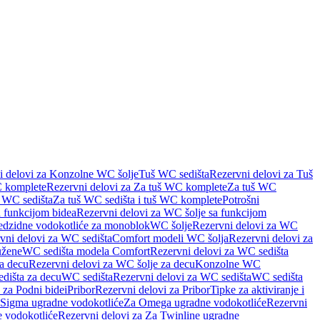
i delovi za Konzolne WC šolje
Tuš WC sedišta
Rezervni delovi za Tuš
 komplete
Rezervni delovi za Za tuš WC komplete
Za tuš WC
š WC sedišta
Za tuš WC sedišta i tuš WC komplete
Potrošni
 funkcijom bidea
Rezervni delovi za WC šolje sa funkcijom
redzidne vodokotliće za monoblok
WC šolje
Rezervni delovi za WC
vni delovi za WC sedišta
Comfort modeli WC šolja
Rezervni delovi za
užene
WC sedišta modela Comfort
Rezervni delovi za WC sedišta
a decu
Rezervni delovi za WC šolje za decu
Konzolne WC
dišta za decu
WC sedišta
Rezervni delovi za WC sedišta
WC sedišta
 za Podni bidei
Pribor
Rezervni delovi za Pribor
Tipke za aktiviranje i
 Sigma ugradne vodokotliće
Za Omega ugradne vodokotliće
Rezervni
 vodokotliće
Rezervni delovi za Za Twinline ugradne