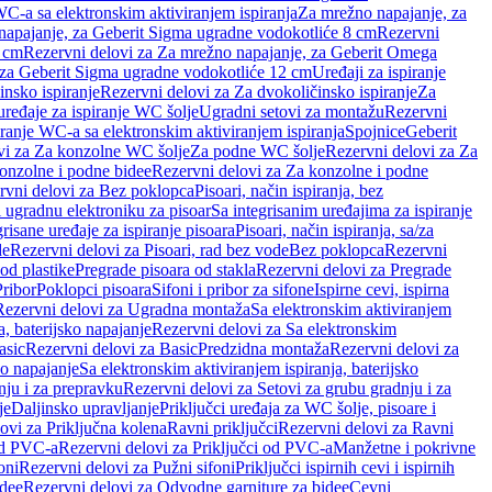
WC-a sa elektronskim aktiviranjem ispiranja
Za mrežno napajanje, za
apajanje, za Geberit Sigma ugradne vodokotliće 8 cm
Rezervni
2 cm
Rezervni delovi za Za mrežno napajanje, za Geberit Omega
, za Geberit Sigma ugradne vodokotliće 12 cm
Uređaji za ispiranje
insko ispiranje
Rezervni delovi za Za dvokoličinsko ispiranje
Za
uređaje za ispiranje WC šolje
Ugradni setovi za montažu
Rezervni
iranje WC-a sa elektronskim aktiviranjem ispiranja
Spojnice
Geberit
vi za Za konzolne WC šolje
Za podne WC šolje
Rezervni delovi za Za
onzolne i podne bidee
Rezervni delovi za Za konzolne i podne
rvni delovi za Bez poklopca
Pisoari, način ispiranja, bez
i ugradnu elektroniku za pisoar
Sa integrisanim uređajima za ispiranje
risane uređaje za ispiranje pisoara
Pisoari, način ispiranja, sa/za
de
Rezervni delovi za Pisoari, rad bez vode
Bez poklopca
Rezervni
od plastike
Pregrade pisoara od stakla
Rezervni delovi za Pregrade
Pribor
Poklopci pisoara
Sifoni i pribor za sifone
Ispirne cevi, ispirna
Rezervni delovi za Ugradna montaža
Sa elektronskim aktiviranjem
a, baterijsko napajanje
Rezervni delovi za Sa elektronskim
asic
Rezervni delovi za Basic
Predzidna montaža
Rezervni delovi za
no napajanje
Sa elektronskim aktiviranjem ispiranja, baterijsko
nju i za prepravku
Rezervni delovi za Setovi za grubu gradnju i za
je
Daljinsko upravljanje
Priključci uređaja za WC šolje, pisoare i
ovi za Priključna kolena
Ravni priključci
Rezervni delovi za Ravni
od PVC-a
Rezervni delovi za Priključci od PVC-a
Manžetne i pokrivne
oni
Rezervni delovi za Pužni sifoni
Priključci ispirnih cevi i ispirnih
idee
Rezervni delovi za Odvodne garniture za bidee
Cevni