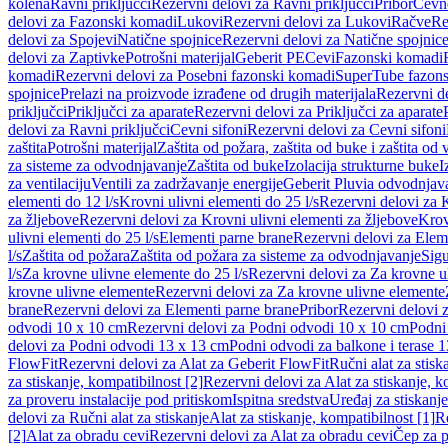
kolena
Ravni priključci
Rezervni delovi za Ravni priključci
Pribor
Cevn
delovi za Fazonski komadi
Lukovi
Rezervni delovi za Lukovi
Račve
Re
delovi za Spojevi
Natične spojnice
Rezervni delovi za Natične spojnic
delovi za Zaptivke
Potrošni materijal
Geberit PE
Cevi
Fazonski komadi
komadi
Rezervni delovi za Posebni fazonski komadi
SuperTube fazon
spojnice
Prelazi na proizvode izrađene od drugih materijala
Rezervni de
priključci
Priključci za aparate
Rezervni delovi za Priključci za aparate
delovi za Ravni priključci
Cevni sifoni
Rezervni delovi za Cevni sifoni
zaštita
Potrošni materijal
Zaštita od požara, zaštita od buke i zaštita od 
za sisteme za odvodnjavanje
Zaštita od buke
Izolacija strukturne buke
I
za ventilaciju
Ventili za zadržavanje energije
Geberit Pluvia odvodnjav
elementi do 12 l/s
Krovni ulivni elementi do 25 l/s
Rezervni delovi za K
za žljebove
Rezervni delovi za Krovni ulivni elementi za žljebove
Krov
ulivni elementi do 25 l/s
Elementi parne brane
Rezervni delovi za Elem
l/s
Zaštita od požara
Zaštita od požara za sisteme za odvodnjavanje
Sigu
l/s
Za krovne ulivne elemente do 25 l/s
Rezervni delovi za Za krovne ul
krovne ulivne elemente
Rezervni delovi za Za krovne ulivne elemente
brane
Rezervni delovi za Elementi parne brane
Pribor
Rezervni delovi z
odvodi 10 x 10 cm
Rezervni delovi za Podni odvodi 10 x 10 cm
Podni 
delovi za Podni odvodi 13 x 13 cm
Podni odvodi za balkone i terase 
FlowFit
Rezervni delovi za Alat za Geberit FlowFit
Ručni alat za stisk
za stiskanje, kompatibilnost [2]
Rezervni delovi za Alat za stiskanje, k
za proveru instalacije pod pritiskom
Ispitna sredstva
Uređaj za stiskanje
delovi za Ručni alat za stiskanje
Alat za stiskanje, kompatibilnost [1]
Re
[2]
Alat za obradu cevi
Rezervni delovi za Alat za obradu cevi
Čep za p