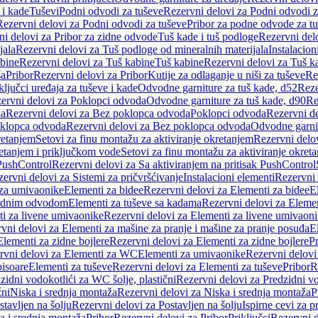
 i kade
Tuševi
Podni odvodi za tuševe
Rezervni delovi za Podni odvodi z
Rezervni delovi za Podni odvodi za tuševe
Pribor za podne odvode za t
i delovi za Pribor za zidne odvode
Tuš kade i tuš podloge
Rezervni delo
jala
Rezervni delovi za Tuš podloge od mineralnih materijala
Instalacion
bine
Rezervni delovi za Tuš kabine
Tuš kabine
Rezervni delovi za Tuš k
ša
Pribor
Rezervni delovi za Pribor
Kutije za odlaganje u niši za tuševe
Re
ključci uređaja za tuševe i kade
Odvodne garniture za tuš kade, d52
Reze
ervni delovi za Poklopci odvoda
Odvodne garniture za tuš kade, d90
Re
da
Rezervni delovi za Bez poklopca odvoda
Poklopci odvoda
Rezervni d
klopca odvoda
Rezervni delovi za Bez poklopca odvoda
Odvodne garnit
retanjem
Setovi za finu montažu za aktiviranje okretanjem
Rezervni delov
retanjem i priključkom vode
Setovi za finu montažu za aktiviranje okret
 PushControl
Rezervni delovi za Sa aktiviranjem na pritisak PushControl
ervni delovi za Sistemi za pričvršćivanje
Instalacioni elementi
Rezervni 
 za umivaonike
Elementi za bidee
Rezervni delovi za Elementi za bidee
E
 zidnim odvodom
Elementi za tuševe sa kadama
Rezervni delovi za Eleme
i za livene umivaonike
Rezervni delovi za Elementi za livene umivaon
vni delovi za Elementi za mašine za pranje i mašine za pranje posuđa
E
Elementi za zidne bojlere
Rezervni delovi za Elementi za zidne bojlere
Pr
rvni delovi za Elementi za WC
Elementi za umivaonike
Rezervni delovi
pisoare
Elementi za tuševe
Rezervni delovi za Elementi za tuševe
Pribor
R
zidni vodokotlići za WC šolje, plastični
Rezervni delovi za Predzidni vo
žni
Niska i srednja montaža
Rezervni delovi za Niska i srednja montaža
P
stavljen na šolju
Rezervni delovi za Postavljen na šolju
Ispirne cevi za 
a i srednja montaža
Pribor
Rezervni delovi za Pribor
Priključci
Rezervni d