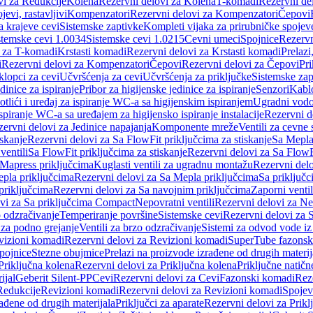
vi za Redukcije
Kolena
Rezervni delovi za Kolena
T-komadi
Rezervni de
jevi, rastavljivi
Kompenzatori
Rezervni delovi za Kompenzatori
Čepovi
a krajeve cevi
Sistemske zaptivke
Kompleti vijaka za prirubničke spojev
stemske cevi 1.0034
Sistemske cevi 1.0215
Cevni umeci
Spojnice
Rezervn
i za T-komadi
Krstasti komadi
Rezervni delovi za Krstasti komadi
Prelazi
i
Rezervni delovi za Kompenzatori
Čepovi
Rezervni delovi za Čepovi
Pri
klopci za cevi
Učvršćenja za cevi
Učvršćenja za priključke
Sistemske zap
dinice za ispiranje
Pribor za higijenske jedinice za ispiranje
Senzori
Kabl
tlići i uređaj za ispiranje WC-a sa higijenskim ispiranjem
Ugradni vodok
ispiranje WC-a sa uređajem za higijensko ispiranje instalacije
Rezervni d
ervni delovi za Jedinice napajanja
Komponente mreže
Ventili za cevne 
iskanje
Rezervni delovi za Sa FlowFit priključcima za stiskanje
Sa Mepla
ventili
Sa FlowFit priključcima za stiskanje
Rezervni delovi za Sa FlowFi
 Mapress priključcima
Kuglasti ventili za ugradnu montažu
Rezervni delo
pla priključcima
Rezervni delovi za Sa Mepla priključcima
Sa priključ
priključcima
Rezervni delovi za Sa navojnim priključcima
Zaporni ventil
vi za Sa priključcima Compact
Nepovratni ventili
Rezervni delovi za Nep
o odzračivanje
Temperiranje površine
Sistemske cevi
Rezervni delovi za 
 za podno grejanje
Ventili za brzo odzračivanje
Sistemi za odvod vode iz
vizioni komadi
Rezervni delovi za Revizioni komadi
SuperTube fazonsk
pojnice
Stezne obujmice
Prelazi na proizvode izrađene od drugih materij
Priključna kolena
Rezervni delovi za Priključna kolena
Priključne natičn
ijal
Geberit Silent-PP
Cevi
Rezervni delovi za Cevi
Fazonski komadi
Rez
Redukcije
Revizioni komadi
Rezervni delovi za Revizioni komadi
Spojev
rađene od drugih materijala
Priključci za aparate
Rezervni delovi za Priklj