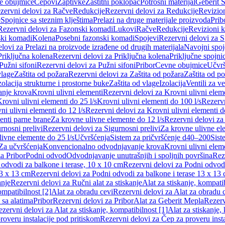
e obujmice
Čepovi
Zaptivke
Zaštitni poklopac
Potrošni materijal
Geberit S
zervni delovi za Račve
Redukcije
Rezervni delovi za Redukcije
Revizio
e
Spojnice sa steznim klještima
Prelazi na druge materijale proizvoda
Prib
Rezervni delovi za Fazonski komadi
Lukovi
Račve
Redukcije
Revizioni 
ski komadi
Kolena
Posebni fazonski komadi
Spojevi
Rezervni delovi za S
lovi za Prelazi na proizvode izrađene od drugih materijala
Navojni spoj
Priključna kolena
Rezervni delovi za Priključna kolena
Priključne spojni
Pužni sifoni
Rezervni delovi za Pužni sifoni
Pribor
Cevne obujmice
Učvrš
vlage
Zaštita od požara
Rezervni delovi za Zaštita od požara
Zaštita od p
zolacija strukturne i prostorne buke
Zaštita od vlage
Izolacija
Ventili za v
anje krova
Krovni ulivni elementi
Rezervni delovi za Krovni ulivni elem
rovni ulivni elementi do 25 l/s
Krovni ulivni elementi do 100 l/s
Rezervn
ni ulivni elementi do 12 l/s
Rezervni delovi za Krovni ulivni elementi do
enti parne brane
Za krovne ulivne elemente do 12 l/s
Rezervni delovi za
rnosni prelivi
Rezervni delovi za Sigurnosni prelivi
Za krovne ulivne el
ivne elemente do 25 l/s
Učvršćenja
Sistem za pričvršćenje d40–200
Sist
Za učvršćenja
Konvencionalno odvodnjavanje krova
Krovni ulivni elem
a Pribor
Podni odvod
Odvodnjavanje unutrašnjih i spoljnih površina
Rez
odvodi za balkone i terase, 10 x 10 cm
Rezervni delovi za Podni odvodi
13 x 13 cm
Rezervni delovi za Podni odvodi za balkone i terase 13 x 13
anje
Rezervni delovi za Ručni alat za stiskanje
Alat za stiskanje, kompatib
ompatibilnost [2]
Alat za obradu cevi
Rezervni delovi za Alat za obradu 
 sa alatima
Pribor
Rezervni delovi za Pribor
Alat za Geberit Mepla
Rezerv
zervni delovi za Alat za stiskanje, kompatibilnost [1]
Alat za stiskanje,
roveru instalacije pod pritiskom
Rezervni delovi za Čep za proveru insta