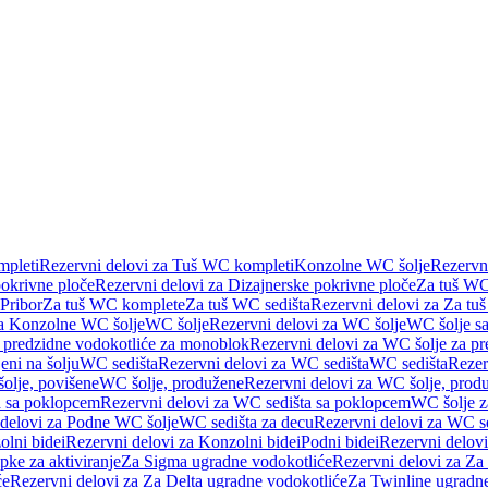
pleti
Rezervni delovi za Tuš WC kompleti
Konzolne WC šolje
Rezervn
pokrivne ploče
Rezervni delovi za Dizajnerske pokrivne ploče
Za tuš WC
 Pribor
Za tuš WC komplete
Za tuš WC sedišta
Rezervni delovi za Za tu
za Konzolne WC šolje
WC šolje
Rezervni delovi za WC šolje
WC šolje sa
 predzidne vodokotliće za monoblok
Rezervni delovi za WC šolje za p
eni na šolju
WC sedišta
Rezervni delovi za WC sedišta
WC sedišta
Rezer
olje, povišene
WC šolje, produžene
Rezervni delovi za WC šolje, prod
 sa poklopcem
Rezervni delovi za WC sedišta sa poklopcem
WC šolje z
 delovi za Podne WC šolje
WC sedišta za decu
Rezervni delovi za WC se
lni bidei
Rezervni delovi za Konzolni bidei
Podni bidei
Rezervni delovi
pke za aktiviranje
Za Sigma ugradne vodokotliće
Rezervni delovi za Za
će
Rezervni delovi za Za Delta ugradne vodokotliće
Za Twinline ugradne