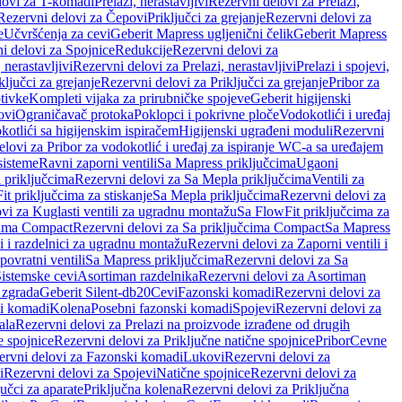
lovi za T-komadi
Prelazi, nerastavljivi
Rezervni delovi za Prelazi,
Rezervni delovi za Čepovi
Priključci za grejanje
Rezervni delovi za
e
Učvršćenja za cevi
Geberit Mapress ugljenični čelik
Geberit Mapress
i delovi za Spojnice
Redukcije
Rezervni delovi za
, nerastavljivi
Rezervni delovi za Prelazi, nerastavljivi
Prelazi i spojevi,
ključci za grejanje
Rezervni delovi za Priključci za grejanje
Pribor za
tivke
Kompleti vijaka za prirubničke spojeve
Geberit higijenski
ovi
Ograničavač protoka
Poklopci i pokrivne ploče
Vodokotlići i uređaj
otlići sa higijenskim ispiračem
Higijenski ugrađeni moduli
Rezervni
elovi za Pribor za vodokotlić i uređaj za ispiranje WC-a sa uređajem
sisteme
Ravni zaporni ventili
Sa Mapress priključcima
Ugaoni
 priključcima
Rezervni delovi za Sa Mepla priključcima
Ventili za
t priključcima za stiskanje
Sa Mepla priključcima
Rezervni delovi za
vi za Kuglasti ventili za ugradnu montažu
Sa FlowFit priključcima za
cima Compact
Rezervni delovi za Sa priključcima Compact
Sa Mapress
i i razdelnici za ugradnu montažu
Rezervni delovi za Zaporni ventili i
ovratni ventili
Sa Mapress priključcima
Rezervni delovi za Sa
Sistemske cevi
Asortiman razdelnika
Rezervni delovi za Asortiman
 zgrada
Geberit Silent-db20
Cevi
Fazonski komadi
Rezervni delovi za
i komadi
Kolena
Posebni fazonski komadi
Spojevi
Rezervni delovi za
ala
Rezervni delovi za Prelazi na proizvode izrađene od drugih
e spojnice
Rezervni delovi za Priključne natične spojnice
Pribor
Cevne
ervni delovi za Fazonski komadi
Lukovi
Rezervni delovi za
i
Rezervni delovi za Spojevi
Natične spojnice
Rezervni delovi za
učci za aparate
Priključna kolena
Rezervni delovi za Priključna