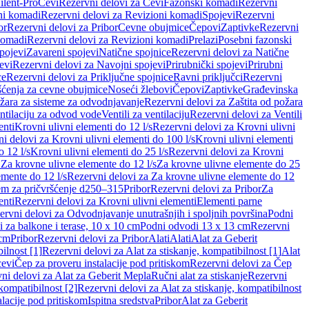
ilent-Pro
Cevi
Rezervni delovi za Cevi
Fazonski komadi
Rezervni
ni komadi
Rezervni delovi za Revizioni komadi
Spojevi
Rezervni
or
Rezervni delovi za Pribor
Cevne obujmice
Čepovi
Zaptivke
Rezervni
komadi
Rezervni delovi za Revizioni komadi
Prelazi
Posebni fazonski
pojevi
Zavareni spojevi
Natične spojnice
Rezervni delovi za Natične
evi
Rezervni delovi za Navojni spojevi
Prirubnički spojevi
Prirubni
ce
Rezervni delovi za Priključne spojnice
Ravni priključci
Rezervni
ćenja za cevne obujmice
Noseći žlebovi
Čepovi
Zaptivke
Građevinska
ožara za sisteme za odvodnjavanje
Rezervni delovi za Zaštita od požara
entilaciju za odvod vode
Ventili za ventilaciju
Rezervni delovi za Ventili
enti
Krovni ulivni elementi do 12 l/s
Rezervni delovi za Krovni ulivni
i delovi za Krovni ulivni elementi do 100 l/s
Krovni ulivni elementi
 12 l/s
Krovni ulivni elementi do 25 l/s
Rezervni delovi za Krovni
 Za krovne ulivne elemente do 12 l/s
Za krovne ulivne elemente do 25
emente do 12 l/s
Rezervni delovi za Za krovne ulivne elemente do 12
em za pričvršćenje d250–315
Pribor
Rezervni delovi za Pribor
Za
enti
Rezervni delovi za Krovni ulivni elementi
Elementi parne
ervni delovi za Odvodnjavanje unutrašnjih i spoljnih površina
Podni
 za balkone i terase, 10 x 10 cm
Podni odvodi 13 x 13 cm
Rezervni
 cm
Pribor
Rezervni delovi za Pribor
Alati
Alati
Alat za Geberit
ilnost [1]
Rezervni delovi za Alat za stiskanje, kompatibilnost [1]
Alat
cevi
Čep za proveru instalacije pod pritiskom
Rezervni delovi za Čep
ni delovi za Alat za Geberit Mepla
Ručni alat za stiskanje
Rezervni
 kompatibilnost [2]
Rezervni delovi za Alat za stiskanje, kompatibilnost
lacije pod pritiskom
Ispitna sredstva
Pribor
Alat za Geberit