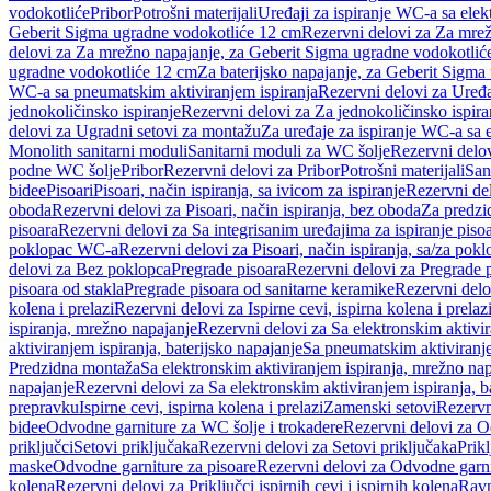
vodokotliće
Pribor
Potrošni materijali
Uređaji za ispiranje WC-a sa elek
Geberit Sigma ugradne vodokotliće 12 cm
Rezervni delovi za Za mre
delovi za Za mrežno napajanje, za Geberit Sigma ugradne vodokotlić
ugradne vodokotliće 12 cm
Za baterijsko napajanje, za Geberit Sigm
WC-a sa pneumatskim aktiviranjem ispiranja
Rezervni delovi za Uređa
jednokoličinsko ispiranje
Rezervni delovi za Za jednokoličinsko ispira
delovi za Ugradni setovi za montažu
Za uređaje za ispiranje WC-a sa e
Monolith sanitarni moduli
Sanitarni moduli za WC šolje
Rezervni delov
podne WC šolje
Pribor
Rezervni delovi za Pribor
Potrošni materijali
San
bidee
Pisoari
Pisoari, način ispiranja, sa ivicom za ispiranje
Rezervni del
oboda
Rezervni delovi za Pisoari, način ispiranja, bez oboda
Za predzid
pisoara
Rezervni delovi za Sa integrisanim uređajima za ispiranje piso
poklopac WC-a
Rezervni delovi za Pisoari, način ispiranja, sa/za po
delovi za Bez poklopca
Pregrade pisoara
Rezervni delovi za Pregrade 
pisoara od stakla
Pregrade pisoara od sanitarne keramike
Rezervni delo
kolena i prelazi
Rezervni delovi za Ispirne cevi, ispirna kolena i prelaz
ispiranja, mrežno napajanje
Rezervni delovi za Sa elektronskim aktivi
aktiviranjem ispiranja, baterijsko napajanje
Sa pneumatskim aktiviranje
Predzidna montaža
Sa elektronskim aktiviranjem ispiranja, mrežno na
napajanje
Rezervni delovi za Sa elektronskim aktiviranjem ispiranja, b
prepravku
Ispirne cevi, ispirna kolena i prelazi
Zamenski setovi
Rezervn
bidee
Odvodne garniture za WC šolje i trokadere
Rezervni delovi za O
priključci
Setovi priključaka
Rezervni delovi za Setovi priključaka
Prikl
maske
Odvodne garniture za pisoare
Rezervni delovi za Odvodne garni
kolena
Rezervni delovi za Priključci ispirnih cevi i ispirnih kolena
Ravn