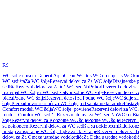
RS
WC šolje i pisoari
Geberit AquaClean WC tuš WC uređaji
Tuš WC kom
WC sedišta
Za WC šolje
Rezervni delovi za Za WC šolje
Dizajnerske 
sedišta
Rezervni delovi za Za tuš WC sedišta
Pribor
Rezervni delovi za
materijali
WC šolje i WC sedišta
Konzolne WC šolje
Rezervni delovi 
bidea
Podne WC šolje
Rezervni delovi za Podne WC šolje
WC šolje za
šolje
Predzidni vodokotlići za WC šolje, od sanitarne keramike
Postavlj
Comfort modeli WC šolja
WC šolje, povišene
Rezervni delovi za WC š
modela Comfort
WC sedišta
Rezervni delovi za WC sedišta
WC sedišta
šolje
Rezervni delovi za Konzolne WC šolje
Podne WC šolje
Rezervni
sa poklopcem
Rezervni delovi za WC sedišta sa poklopcem
Bidei
Konzo
uređaji za ispiranje WC šolja
Tipke za aktiviranje
Rezervni delovi za Ti
delovi za Za Omega ugradne vodokotliće
Za Delta ugradne vodokotli