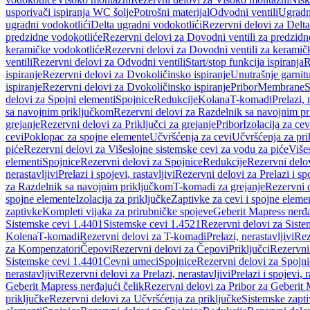
usporivači ispiranja WC šolje
Potrošni materijal
Odvodni ventili
Ugradn
ugradni vodokotlići
Delta ugradni vodokotlići
Rezervni delovi za Delta
predzidne vodokotliće
Rezervni delovi za Dovodni ventili za predzidn
keramičke vodokotliće
Rezervni delovi za Dovodni ventili za keramič
ventili
Rezervni delovi za Odvodni ventili
Start/stop funkcija ispiranja
R
ispiranje
Rezervni delovi za Dvokoličinsko ispiranje
Unutrašnje garnit
ispiranje
Rezervni delovi za Dvokoličinsko ispiranje
Pribor
Membrane
S
delovi za Spojni elementi
Spojnice
Redukcije
Kolana
T-komadi
Prelazi, 
sa navojnim priključkom
Rezervni delovi za Razdelnik sa navojnim p
grejanje
Rezervni delovi za Priključci za grejanje
Pribor
Izolacija za ce
cevi
Poklopac za spojne elemente
Učvršćenja za cevi
Učvršćenja za pri
piće
Rezervni delovi za Višeslojne sistemske cevi za vodu za piće
Više
elementi
Spojnice
Rezervni delovi za Spojnice
Redukcije
Rezervni delo
nerastavljivi
Prelazi i spojevi, rastavljivi
Rezervni delovi za Prelazi i spo
za Razdelnik sa navojnim priključkom
T-komadi za grejanje
Rezervni 
spojne elemente
Izolacija za priključke
Zaptivke za cevi i spojne eleme
zaptivke
Kompleti vijaka za prirubničke spojeve
Geberit Mapress nerđa
Sistemske cevi 1.4401
Sistemske cevi 1.4521
Rezervni delovi za Siste
Kolena
T-komadi
Rezervni delovi za T-komadi
Prelazi, nerastavljivi
Rez
za Kompenzatori
Čepovi
Rezervni delovi za Čepovi
Priključci
Rezervni 
Sistemske cevi 1.4401
Cevni umeci
Spojnice
Rezervni delovi za Spojni
nerastavljivi
Rezervni delovi za Prelazi, nerastavljivi
Prelazi i spojevi, r
Geberit Mapress nerđajući čelik
Rezervni delovi za Pribor za Geberit 
priključke
Rezervni delovi za Učvršćenja za priključke
Sistemske zapt