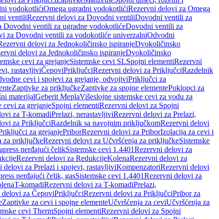
ni vodokotlići
Omega ugradni vodokotlići
Rezervni delovi za Omega
i ventili
Rezervni delovi za Dovodni ventili
Dovodni ventili za
a Dovodni ventili za ugradne vodokotliće
Dovodni ventili za
i za Dovodni ventili za vodokotliće univerzalni
Odvodni
Rezervni delovi za Jednokoličinsko ispiranje
Dvokoličinsko
ervni delovi za Jednokoličinsko ispiranje
Dvokoličinsko
temske cevi za grejanje
Sistemske cevi SL
Spojni elementi
Rezervni
vi, rastavljivi
Čepovi
Priključci
Rezervni delovi za Priključci
Razdelnik
vodne cevi i spojevi za grejanje, odvojivi
Priključci za
ente
Zaptivke za priključke
Zaptivke za spojne elemente
Poklopci za
ni materijal
Geberit Mepla
Višeslojne sistemske cevi za vodu za
 cevi za grejanje
Spojni elementi
Rezervni delovi za Spojni
lovi za T-komadi
Prelazi, nerastavljivi
Rezervni delovi za Prelazi,
ovi za Priključci
Razdelnik sa navojnim priključkom
Rezervni delovi
riključci za grejanje
Pribor
Rezervni delovi za Pribor
Izolacija za cevi i
 za priključke
Rezervni delovi za Učvršćenja za priključke
Sistemske
press nerđajući čelik
Sistemske cevi 1.4401
Rezervni delovi za
kcije
Rezervni delovi za Redukcije
Kolena
Rezervni delovi za
 delovi za Prelazi i spojevi, rastavljivi
Kompenzatori
Rezervni delovi
ress nerđajući čelik, gas
Sistemske cevi 1.4401
Rezervni delovi za
olena
T-komadi
Rezervni delovi za T-komadi
Prelazi,
 delovi za Čepovi
Priključci
Rezervni delovi za Priključci
Pribor za
e
Zaptivke za cevi i spojne elemente
Učvršćenja za cevi
Učvršćenja za
emske cevi Therm
Spojni elementi
Rezervni delovi za Spojni