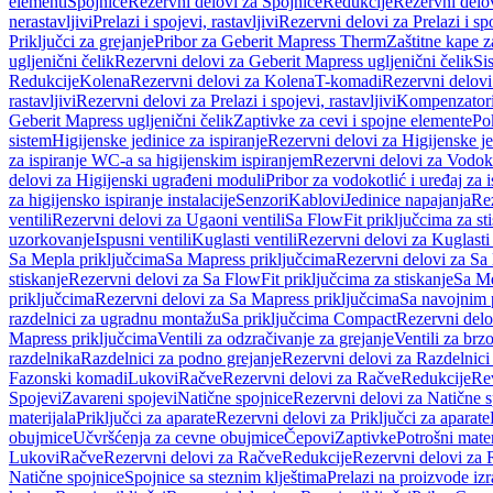
elementi
Spojnice
Rezervni delovi za Spojnice
Redukcije
Rezervni delo
nerastavljivi
Prelazi i spojevi, rastavljivi
Rezervni delovi za Prelazi i spo
Priključci za grejanje
Pribor za Geberit Mapress Therm
Zaštitne kape z
ugljenični čelik
Rezervni delovi za Geberit Mapress ugljenični čelik
Si
Redukcije
Kolena
Rezervni delovi za Kolena
T-komadi
Rezervni delov
rastavljivi
Rezervni delovi za Prelazi i spojevi, rastavljivi
Kompenzator
Geberit Mapress ugljenični čelik
Zaptivke za cevi i spojne elemente
Po
sistem
Higijenske jedinice za ispiranje
Rezervni delovi za Higijenske je
za ispiranje WC-a sa higijenskim ispiranjem
Rezervni delovi za Vodoko
delovi za Higijenski ugrađeni moduli
Pribor za vodokotlić i uređaj za 
za higijensko ispiranje instalacije
Senzori
Kablovi
Jedinice napajanja
Rez
ventili
Rezervni delovi za Ugaoni ventili
Sa FlowFit priključcima za st
uzorkovanje
Ispusni ventili
Kuglasti ventili
Rezervni delovi za Kuglasti 
Sa Mepla priključcima
Sa Mapress priključcima
Rezervni delovi za Sa
stiskanje
Rezervni delovi za Sa FlowFit priključcima za stiskanje
Sa Me
priključcima
Rezervni delovi za Sa Mapress priključcima
Sa navojnim 
razdelnici za ugradnu montažu
Sa priključcima Compact
Rezervni delo
Mapress priključcima
Ventili za odzračivanje za grejanje
Ventili za brz
razdelnika
Razdelnici za podno grejanje
Rezervni delovi za Razdelnici
Fazonski komadi
Lukovi
Račve
Rezervni delovi za Račve
Redukcije
Re
Spojevi
Zavareni spojevi
Natične spojnice
Rezervni delovi za Natične s
materijala
Priključci za aparate
Rezervni delovi za Priključci za aparate
obujmice
Učvršćenja za cevne obujmice
Čepovi
Zaptivke
Potrošni mater
Lukovi
Račve
Rezervni delovi za Račve
Redukcije
Rezervni delovi za 
Natične spojnice
Spojnice sa steznim klještima
Prelazi na proizvode iz