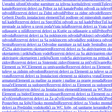
Ugradni sifoni
Odvodne garniture za izlivna korita
Izlivni ventili
Tuševi
kanale
Rezervni delovi za Pribor za tuš kanale
Podni odvodi za tuševe
odvodi
Rezervni delovi za Zidni odvodi
Pribor za zidne odvode
Rezervn
Geberit Duofix instalacioni elementi
Tuš podloge od mineralnih materi
tuš kade
Rezervni delovi za Specifični odvodi za tuš kade
Pribor
Tuš ka
pregrade za tuševe u ravni poda
Vrata tuša
Rezervni delovi za Vrata tu
odlaganje u niši
Rezervni delovi za Kutije za odlaganje u niši
Pribor
Pri
odvoda
Rezervni delovi za Sa poklopcem odvoda
Poklopci odvoda
Rez
odvoda
Rezervni delovi za Sa poklopcem odvoda
Bez poklopca odvo
Sestra
Rezervni delovi za Odvodne garniture za tuš kade Sestra
Bez po
d52
Sa aktiviranjem okretanjem
Rezervni delovi za Sa aktiviranjem ok
okretanjem i priključkom vode
Rezervni delovi za Sa aktiviranjem ok
aktiviranje okretanjem i priključkom vode
Sa aktiviranjem na pritisak
zidovi
Rezervni delovi za Sistemski zidovi
Sistemi za pričvršćivanje
Rez
Elementi za WC
Elementi za umivaonike
Rezervni delovi za Elementi
tuševe sa zidnim odvodom
Rezervni delovi za Elementi za tuševe sa
vrata
Rezervni delovi za Instalacioni elementi za sklopiva vrata
Element
armaturu
Elementi za mašine za pranje i mašine za pranje posuđa
Rezer
nosače
Elementi za sudopere
Rezervni delovi za Elementi za sudopere
elementi
Rezervni delovi za Instalacioni elementi
Elementi za WC
Reze
Elementi za bidee
Elementi za pisoare
Rezervni delovi za Elementi za 
učvršćenja
Rezervni delovi za Za učvršćenja
Predzidni vodokotlići
Pred
Postavljen na šolju
Visoko montažni
Rezervni delovi za Visoko monta
delovi za Predzidni vodokotlići za WC šolje, od sanitarne keramike
Po
vodokotliće
Visoko montažni
Rezervni delovi za Visoko montažni
Nisk