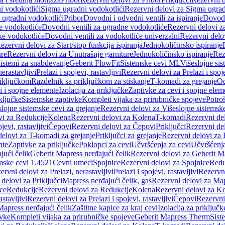
i vodokotlići
Sigma ugradni vodokotlići
Rezervni delovi za Sigma ugrad
 ugradni vodokotlići
Pribor
Dovodni i odvodni ventili za ispiranje
Dovodn
e vodokotliće
Dovodni ventili za ugradne vodokotliće
Rezervni delovi z
ke vodokotliće
Dovodni ventili za vodokotliće univerzalni
Rezervni delov
ezervni delovi za Start/stop funkcija ispiranja
Jednokoličinsko ispiranje
ure
Rezervni delovi za Unutrašnje garniture
Jednokoličinsko ispiranje
Rez
istemi za snabdevanje
Geberit FlowFit
Sistemske cevi ML
Višeslojne sis
nerastavljivi
Prelazi i spojevi, rastavljivi
Rezervni delovi za Prelazi i spoje
riključkom
Razdelnik sa priključkom za stiskanje
T-komadi za grejanje
Od
vi i spojne elemente
Izolacija za priključke
Zaptivke za cevi i spojne elem
ključke
Sistemske zaptivke
Kompleti vijaka za prirubničke spojeve
Potroš
slojne sistemske cevi za grejanje
Rezervni delovi za Višeslojne sistemske
vi za Redukcije
Kolena
Rezervni delovi za Kolena
T-komadi
Rezervni de
jevi, rastavljivi
Čepovi
Rezervni delovi za Čepovi
Priključci
Rezervni del
delovi za T-komadi za grejanje
Priključci za grejanje
Rezervni delovi za P
nte
Zaptivke za priključke
Poklopci za cevi
Učvršćenja za cevi
Učvršćenja
jući čelik
Geberit Mapress nerđajući čelik
Rezervni delovi za Geberit Ma
mske cevi 1.4521
Cevni umeci
Spojnice
Rezervni delovi za Spojnice
Redu
ervni delovi za Prelazi, nerastavljivi
Prelazi i spojevi, rastavljivi
Rezervni
delovi za Priključci
Mapress nerđajući čelik, gas
Rezervni delovi za Map
ce
Redukcije
Rezervni delovi za Redukcije
Kolena
Rezervni delovi za K
astavljivi
Rezervni delovi za Prelazi i spojevi, rastavljivi
Čepovi
Rezervni
Mapress nerđajući čelik
Zaštitne kapice za kraj cevi
Izolacija za priključk
ivke
Kompleti vijaka za prirubničke spojeve
Geberit Mapress Therm
Sist