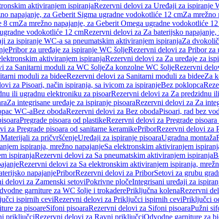
tronskim aktiviranjem ispiranja
Rezervni delovi za Uređaji za ispiranje 
žno napajanje, za Geberit Sigma ugradne vodokotliće 12 cm
Za mrežno n
e 8 cm
Za mrežno napajanje, za Geberit Omega ugradne vodokotliće 1
a ugradne vodokotliće 12 cm
Rezervni delovi za Za baterijsko napajanje
ji za ispiranje WC-a sa pneumatskim aktiviranjem ispiranja
Za dvokolič
nje
Pribor za uređaje za ispiranje WC šolje
Rezervni delovi za Pribor za 
lektronskim aktiviranjem ispiranja
Rezervni delovi za Za uređaje za isp
i za Sanitarni moduli za WC šolje
Za konzolne WC šolje
Rezervni delo
itarni moduli za bidee
Rezervni delovi za Sanitarni moduli za bidee
Za k
ovi za Pisoari, način ispiranja, sa ivicom za ispiranje
Bez poklopca
Reze
nu ili ugradnu elektroniku za pisoar
Rezervni delovi za Za predzidnu il
ara
Za integrisane uređaje za ispiranje pisoara
Rezervni delovi za Za integ
klopac WC-a
Bez oboda
Rezervni delovi za Bez oboda
Pisoari, rad bez vo
pisoara
Pregrade pisoara od plastike
Rezervni delovi za Pregrade pisoara 
vi za Pregrade pisoara od sanitarne keramike
Pribor
Rezervni delovi za 
i
Materijali za pričvršćenje
Uređaji za ispiranje pisoara
Ugradna montaža
ranjem ispiranja, mrežno napajanje
Sa elektronskim aktiviranjem ispiranj
m ispiranja
Rezervni delovi za Sa pneumatskim aktiviranjem ispiranja
B
pajanje
Rezervni delovi za Sa elektronskim aktiviranjem ispiranja, mrež
aterijsko napajanje
Pribor
Rezervni delovi za Pribor
Setovi za grubu grad
i delovi za Zamenski setovi
Pokrivne ploče
Integrisani uređaji za ispiran
dvodne garniture za WC šolje i trokadere
Priključna kolena
Rezervni del
jučci ispirnih cevi
Rezervni delovi za Priključci ispirnih cevi
Priključci 
ture za pisoare
Sifoni pisoara
Rezervni delovi za Sifoni pisoara
Pužni sif
i priključci
Rezervni delovi za Ravni priključci
Odvodne garniture za b