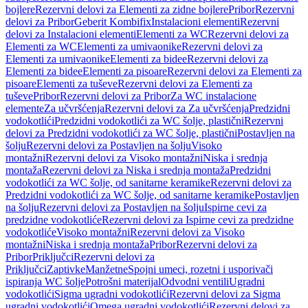
bojlere
Rezervni delovi za Elementi za zidne bojlere
Pribor
Rezervni
delovi za Pribor
Geberit Kombifix
Instalacioni elementi
Rezervni
delovi za Instalacioni elementi
Elementi za WC
Rezervni delovi za
Elementi za WC
Elementi za umivaonike
Rezervni delovi za
Elementi za umivaonike
Elementi za bidee
Rezervni delovi za
Elementi za bidee
Elementi za pisoare
Rezervni delovi za Elementi za
pisoare
Elementi za tuševe
Rezervni delovi za Elementi za
tuševe
Pribor
Rezervni delovi za Pribor
Za WC instalacione
elemente
Za učvršćenja
Rezervni delovi za Za učvršćenja
Predzidni
vodokotlići
Predzidni vodokotlići za WC šolje, plastični
Rezervni
delovi za Predzidni vodokotlići za WC šolje, plastični
Postavljen na
šolju
Rezervni delovi za Postavljen na šolju
Visoko
montažni
Rezervni delovi za Visoko montažni
Niska i srednja
montaža
Rezervni delovi za Niska i srednja montaža
Predzidni
vodokotlići za WC šolje, od sanitarne keramike
Rezervni delovi za
Predzidni vodokotlići za WC šolje, od sanitarne keramike
Postavljen
na šolju
Rezervni delovi za Postavljen na šolju
Ispirne cevi za
predzidne vodokotliće
Rezervni delovi za Ispirne cevi za predzidne
vodokotliće
Visoko montažni
Rezervni delovi za Visoko
montažni
Niska i srednja montaža
Pribor
Rezervni delovi za
Pribor
Priključci
Rezervni delovi za
Priključci
Zaptivke
Manžetne
Spojni umeci, rozetni i usporivači
ispiranja WC šolje
Potrošni materijal
Odvodni ventili
Ugradni
vodokotlići
Sigma ugradni vodokotlići
Rezervni delovi za Sigma
ugradni vodokotlići
Omega ugradni vodokotlići
Rezervni delovi za