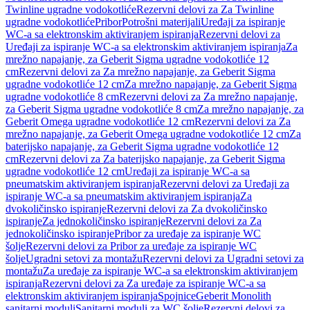
Twinline ugradne vodokotliće
Rezervni delovi za Za Twinline
ugradne vodokotliće
Pribor
Potrošni materijali
Uređaji za ispiranje
WC-a sa elektronskim aktiviranjem ispiranja
Rezervni delovi za
Uređaji za ispiranje WC-a sa elektronskim aktiviranjem ispiranja
Za
mrežno napajanje, za Geberit Sigma ugradne vodokotliće 12
cm
Rezervni delovi za Za mrežno napajanje, za Geberit Sigma
ugradne vodokotliće 12 cm
Za mrežno napajanje, za Geberit Sigma
ugradne vodokotliće 8 cm
Rezervni delovi za Za mrežno napajanje,
za Geberit Sigma ugradne vodokotliće 8 cm
Za mrežno napajanje, za
Geberit Omega ugradne vodokotliće 12 cm
Rezervni delovi za Za
mrežno napajanje, za Geberit Omega ugradne vodokotliće 12 cm
Za
baterijsko napajanje, za Geberit Sigma ugradne vodokotliće 12
cm
Rezervni delovi za Za baterijsko napajanje, za Geberit Sigma
ugradne vodokotliće 12 cm
Uređaji za ispiranje WC-a sa
pneumatskim aktiviranjem ispiranja
Rezervni delovi za Uređaji za
ispiranje WC-a sa pneumatskim aktiviranjem ispiranja
Za
dvokoličinsko ispiranje
Rezervni delovi za Za dvokoličinsko
ispiranje
Za jednokoličinsko ispiranje
Rezervni delovi za Za
jednokoličinsko ispiranje
Pribor za uređaje za ispiranje WC
šolje
Rezervni delovi za Pribor za uređaje za ispiranje WC
šolje
Ugradni setovi za montažu
Rezervni delovi za Ugradni setovi za
montažu
Za uređaje za ispiranje WC-a sa elektronskim aktiviranjem
ispiranja
Rezervni delovi za Za uređaje za ispiranje WC-a sa
elektronskim aktiviranjem ispiranja
Spojnice
Geberit Monolith
sanitarni moduli
Sanitarni moduli za WC šolje
Rezervni delovi za