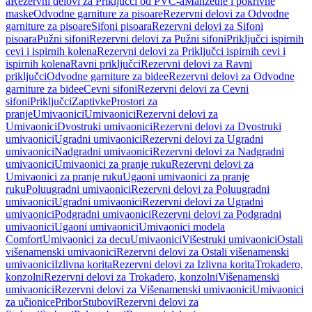
a
Rezervni delovi za Priključci od PVC-a
Manžetne i pokrivne
maske
Odvodne garniture za pisoare
Rezervni delovi za Odvodne
garniture za pisoare
Sifoni pisoara
Rezervni delovi za Sifoni
pisoara
Pužni sifoni
Rezervni delovi za Pužni sifoni
Priključci ispirnih
cevi i ispirnih kolena
Rezervni delovi za Priključci ispirnih cevi i
ispirnih kolena
Ravni priključci
Rezervni delovi za Ravni
priključci
Odvodne garniture za bidee
Rezervni delovi za Odvodne
garniture za bidee
Cevni sifoni
Rezervni delovi za Cevni
sifoni
Priključci
Zaptivke
Prostori za
pranje
Umivaonici
Umivaonici
Rezervni delovi za
Umivaonici
Dvostruki umivaonici
Rezervni delovi za Dvostruki
umivaonici
Ugradni umivaonici
Rezervni delovi za Ugradni
umivaonici
Nadgradni umivaonici
Rezervni delovi za Nadgradni
umivaonici
Umivaonici za pranje ruku
Rezervni delovi za
Umivaonici za pranje ruku
Ugaoni umivaonici za pranje
ruku
Poluugradni umivaonici
Rezervni delovi za Poluugradni
umivaonici
Ugradni umivaonici
Rezervni delovi za Ugradni
umivaonici
Podgradni umivaonici
Rezervni delovi za Podgradni
umivaonici
Ugaoni umivaonici
Umivaonici modela
Comfort
Umivaonici za decu
Umivaonici
Višestruki umivaonici
Ostali
višenamenski umivaonici
Rezervni delovi za Ostali višenamenski
umivaonici
Izlivna korita
Rezervni delovi za Izlivna korita
Trokadero,
konzolni
Rezervni delovi za Trokadero, konzolni
Višenamenski
umivaonici
Rezervni delovi za Višenamenski umivaonici
Umivaonici
za učionice
Pribor
Stubovi
Rezervni delovi za