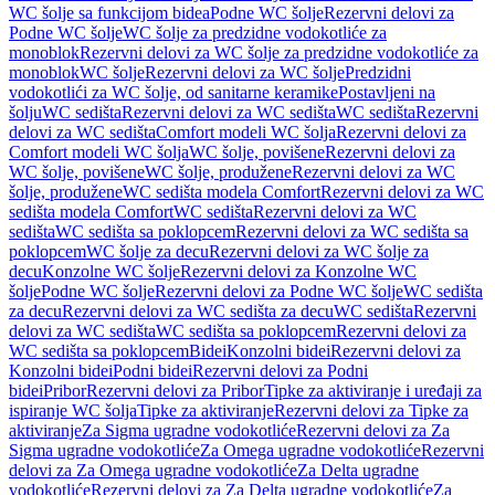
WC šolje sa funkcijom bidea
Podne WC šolje
Rezervni delovi za
Podne WC šolje
WC šolje za predzidne vodokotliće za
monoblok
Rezervni delovi za WC šolje za predzidne vodokotliće za
monoblok
WC šolje
Rezervni delovi za WC šolje
Predzidni
vodokotlići za WC šolje, od sanitarne keramike
Postavljeni na
šolju
WC sedišta
Rezervni delovi za WC sedišta
WC sedišta
Rezervni
delovi za WC sedišta
Comfort modeli WC šolja
Rezervni delovi za
Comfort modeli WC šolja
WC šolje, povišene
Rezervni delovi za
WC šolje, povišene
WC šolje, produžene
Rezervni delovi za WC
šolje, produžene
WC sedišta modela Comfort
Rezervni delovi za WC
sedišta modela Comfort
WC sedišta
Rezervni delovi za WC
sedišta
WC sedišta sa poklopcem
Rezervni delovi za WC sedišta sa
poklopcem
WC šolje za decu
Rezervni delovi za WC šolje za
decu
Konzolne WC šolje
Rezervni delovi za Konzolne WC
šolje
Podne WC šolje
Rezervni delovi za Podne WC šolje
WC sedišta
za decu
Rezervni delovi za WC sedišta za decu
WC sedišta
Rezervni
delovi za WC sedišta
WC sedišta sa poklopcem
Rezervni delovi za
WC sedišta sa poklopcem
Bidei
Konzolni bidei
Rezervni delovi za
Konzolni bidei
Podni bidei
Rezervni delovi za Podni
bidei
Pribor
Rezervni delovi za Pribor
Tipke za aktiviranje i uređaji za
ispiranje WC šolja
Tipke za aktiviranje
Rezervni delovi za Tipke za
aktiviranje
Za Sigma ugradne vodokotliće
Rezervni delovi za Za
Sigma ugradne vodokotliće
Za Omega ugradne vodokotliće
Rezervni
delovi za Za Omega ugradne vodokotliće
Za Delta ugradne
vodokotliće
Rezervni delovi za Za Delta ugradne vodokotliće
Za