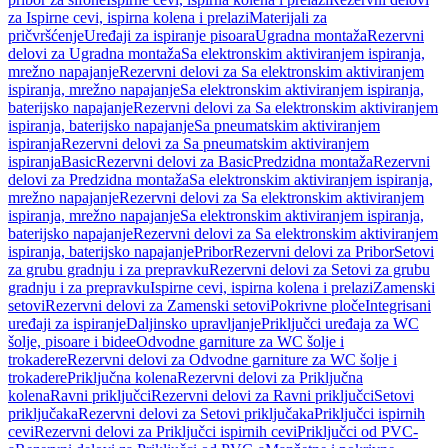
za Ispirne cevi, ispirna kolena i prelazi
Materijali za
pričvršćenje
Uređaji za ispiranje pisoara
Ugradna montaža
Rezervni
delovi za Ugradna montaža
Sa elektronskim aktiviranjem ispiranja,
mrežno napajanje
Rezervni delovi za Sa elektronskim aktiviranjem
ispiranja, mrežno napajanje
Sa elektronskim aktiviranjem ispiranja,
baterijsko napajanje
Rezervni delovi za Sa elektronskim aktiviranjem
ispiranja, baterijsko napajanje
Sa pneumatskim aktiviranjem
ispiranja
Rezervni delovi za Sa pneumatskim aktiviranjem
ispiranja
Basic
Rezervni delovi za Basic
Predzidna montaža
Rezervni
delovi za Predzidna montaža
Sa elektronskim aktiviranjem ispiranja,
mrežno napajanje
Rezervni delovi za Sa elektronskim aktiviranjem
ispiranja, mrežno napajanje
Sa elektronskim aktiviranjem ispiranja,
baterijsko napajanje
Rezervni delovi za Sa elektronskim aktiviranjem
ispiranja, baterijsko napajanje
Pribor
Rezervni delovi za Pribor
Setovi
za grubu gradnju i za prepravku
Rezervni delovi za Setovi za grubu
gradnju i za prepravku
Ispirne cevi, ispirna kolena i prelazi
Zamenski
setovi
Rezervni delovi za Zamenski setovi
Pokrivne ploče
Integrisani
uređaji za ispiranje
Daljinsko upravljanje
Priključci uređaja za WC
šolje, pisoare i bidee
Odvodne garniture za WC šolje i
trokadere
Rezervni delovi za Odvodne garniture za WC šolje i
trokadere
Priključna kolena
Rezervni delovi za Priključna
kolena
Ravni priključci
Rezervni delovi za Ravni priključci
Setovi
priključaka
Rezervni delovi za Setovi priključaka
Priključci ispirnih
cevi
Rezervni delovi za Priključci ispirnih cevi
Priključci od PVC-