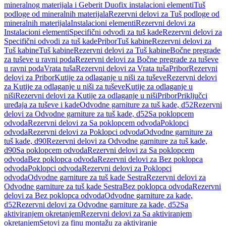
mineralnog materijala i Geberit Duofix instalacioni elementi
Tuš
podloge od mineralnih materijala
Rezervni delovi za Tuš podloge od
mineralnih materijala
Instalacioni elementi
Rezervni delovi za
Instalacioni elementi
Specifični odvodi za tuš kade
Rezervni delovi za
Specifični odvodi za tuš kade
Pribor
Tuš kabine
Rezervni delovi za
Tuš kabine
Tuš kabine
Rezervni delovi za Tuš kabine
Bočne pregrade
za tuševe u ravni poda
Rezervni delovi za Bočne pregrade za tuševe
u ravni poda
Vrata tuša
Rezervni delovi za Vrata tuša
Pribor
Rezervni
delovi za Pribor
Kutije za odlaganje u niši za tuševe
Rezervni delovi
za Kutije za odlaganje u niši za tuševe
Kutije za odlaganje u
niši
Rezervni delovi za Kutije za odlaganje u niši
Pribor
Priključci
uređaja za tuševe i kade
Odvodne garniture za tuš kade, d52
Rezervni
delovi za Odvodne garniture za tuš kade, d52
Sa poklopcem
odvoda
Rezervni delovi za Sa poklopcem odvoda
Poklopci
odvoda
Rezervni delovi za Poklopci odvoda
Odvodne garniture za
tuš kade, d90
Rezervni delovi za Odvodne garniture za tuš kade,
d90
Sa poklopcem odvoda
Rezervni delovi za Sa poklopcem
odvoda
Bez poklopca odvoda
Rezervni delovi za Bez poklopca
odvoda
Poklopci odvoda
Rezervni delovi za Poklopci
odvoda
Odvodne garniture za tuš kade Sestra
Rezervni delovi za
Odvodne garniture za tuš kade Sestra
Bez poklopca odvoda
Rezervni
delovi za Bez poklopca odvoda
Odvodne garniture za kade,
d52
Rezervni delovi za Odvodne garniture za kade, d52
Sa
aktiviranjem okretanjem
Rezervni delovi za Sa aktiviranjem
okretanjem
Setovi za finu montažu za aktiviranje