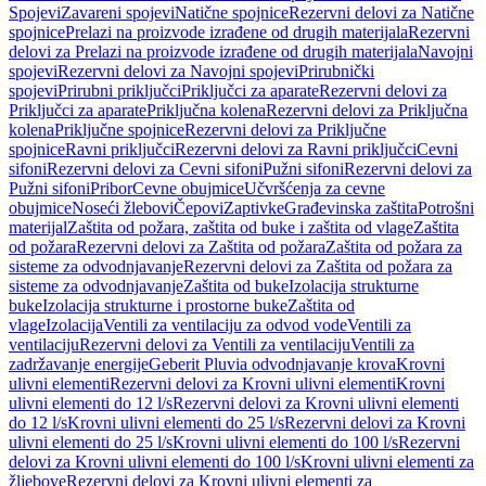
Spojevi
Zavareni spojevi
Natične spojnice
Rezervni delovi za Natične
spojnice
Prelazi na proizvode izrađene od drugih materijala
Rezervni
delovi za Prelazi na proizvode izrađene od drugih materijala
Navojni
spojevi
Rezervni delovi za Navojni spojevi
Prirubnički
spojevi
Prirubni priključci
Priključci za aparate
Rezervni delovi za
Priključci za aparate
Priključna kolena
Rezervni delovi za Priključna
kolena
Priključne spojnice
Rezervni delovi za Priključne
spojnice
Ravni priključci
Rezervni delovi za Ravni priključci
Cevni
sifoni
Rezervni delovi za Cevni sifoni
Pužni sifoni
Rezervni delovi za
Pužni sifoni
Pribor
Cevne obujmice
Učvršćenja za cevne
obujmice
Noseći žlebovi
Čepovi
Zaptivke
Građevinska zaštita
Potrošni
materijal
Zaštita od požara, zaštita od buke i zaštita od vlage
Zaštita
od požara
Rezervni delovi za Zaštita od požara
Zaštita od požara za
sisteme za odvodnjavanje
Rezervni delovi za Zaštita od požara za
sisteme za odvodnjavanje
Zaštita od buke
Izolacija strukturne
buke
Izolacija strukturne i prostorne buke
Zaštita od
vlage
Izolacija
Ventili za ventilaciju za odvod vode
Ventili za
ventilaciju
Rezervni delovi za Ventili za ventilaciju
Ventili za
zadržavanje energije
Geberit Pluvia odvodnjavanje krova
Krovni
ulivni elementi
Rezervni delovi za Krovni ulivni elementi
Krovni
ulivni elementi do 12 l/s
Rezervni delovi za Krovni ulivni elementi
do 12 l/s
Krovni ulivni elementi do 25 l/s
Rezervni delovi za Krovni
ulivni elementi do 25 l/s
Krovni ulivni elementi do 100 l/s
Rezervni
delovi za Krovni ulivni elementi do 100 l/s
Krovni ulivni elementi za
žljebove
Rezervni delovi za Krovni ulivni elementi za