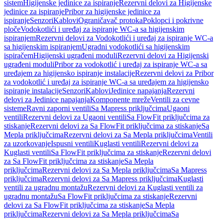
sistem
Higijenske jedinice za ispiranje
Rezervni delovi za Higijenske
jedinice za ispiranje
Pribor za higijenske jedinice za
ispiranje
Senzori
Kablovi
Ograničavač protoka
Poklopci i pokrivne
ploče
Vodokotlići i uređaj za ispiranje WC-a sa higijenskim
ispiranjem
Rezervni delovi za Vodokotlići i uređaj za ispiranje WC-a
sa higijenskim ispiranjem
Ugradni vodokotlići sa higijenskim
ispiračem
Higijenski ugrađeni moduli
Rezervni delovi za Higijenski
ugrađeni moduli
Pribor za vodokotlić i uređaj za ispiranje WC-a sa
uređajem za higijensko ispiranje instalacije
Rezervni delovi za Pribor
za vodokotlić i uređaj za ispiranje WC-a sa uređajem za higijensko
ispiranje instalacije
Senzori
Kablovi
Jedinice napajanja
Rezervni
delovi za Jedinice napajanja
Komponente mreže
Ventili za cevne
sisteme
Ravni zaporni ventili
Sa Mapress priključcima
Ugaoni
ventili
Rezervni delovi za Ugaoni ventili
Sa FlowFit priključcima za
stiskanje
Rezervni delovi za Sa FlowFit priključcima za stiskanje
Sa
Mepla priključcima
Rezervni delovi za Sa Mepla priključcima
Ventili
za uzorkovanje
Ispusni ventili
Kuglasti ventili
Rezervni delovi za
Kuglasti ventili
Sa FlowFit priključcima za stiskanje
Rezervni delovi
za Sa FlowFit priključcima za stiskanje
Sa Mepla
priključcima
Rezervni delovi za Sa Mepla priključcima
Sa Mapress
priključcima
Rezervni delovi za Sa Mapress priključcima
Kuglasti
ventili za ugradnu montažu
Rezervni delovi za Kuglasti ventili za
ugradnu montažu
Sa FlowFit priključcima za stiskanje
Rezervni
delovi za Sa FlowFit priključcima za stiskanje
Sa Mepla
priključcima
Rezervni delovi za Sa Mepla priključcima
Sa