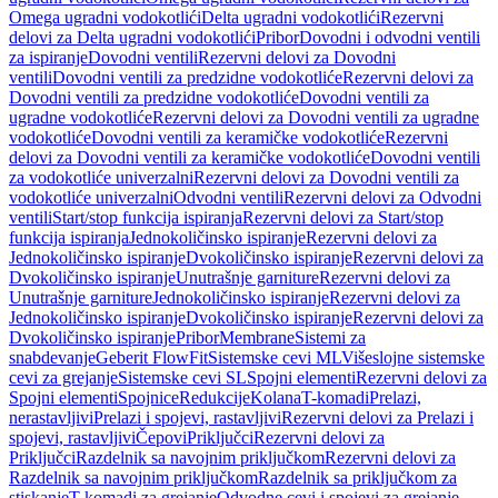
Omega ugradni vodokotlići
Delta ugradni vodokotlići
Rezervni
delovi za Delta ugradni vodokotlići
Pribor
Dovodni i odvodni ventili
za ispiranje
Dovodni ventili
Rezervni delovi za Dovodni
ventili
Dovodni ventili za predzidne vodokotliće
Rezervni delovi za
Dovodni ventili za predzidne vodokotliće
Dovodni ventili za
ugradne vodokotliće
Rezervni delovi za Dovodni ventili za ugradne
vodokotliće
Dovodni ventili za keramičke vodokotliće
Rezervni
delovi za Dovodni ventili za keramičke vodokotliće
Dovodni ventili
za vodokotliće univerzalni
Rezervni delovi za Dovodni ventili za
vodokotliće univerzalni
Odvodni ventili
Rezervni delovi za Odvodni
ventili
Start/stop funkcija ispiranja
Rezervni delovi za Start/stop
funkcija ispiranja
Jednokoličinsko ispiranje
Rezervni delovi za
Jednokoličinsko ispiranje
Dvokoličinsko ispiranje
Rezervni delovi za
Dvokoličinsko ispiranje
Unutrašnje garniture
Rezervni delovi za
Unutrašnje garniture
Jednokoličinsko ispiranje
Rezervni delovi za
Jednokoličinsko ispiranje
Dvokoličinsko ispiranje
Rezervni delovi za
Dvokoličinsko ispiranje
Pribor
Membrane
Sistemi za
snabdevanje
Geberit FlowFit
Sistemske cevi ML
Višeslojne sistemske
cevi za grejanje
Sistemske cevi SL
Spojni elementi
Rezervni delovi za
Spojni elementi
Spojnice
Redukcije
Kolana
T-komadi
Prelazi,
nerastavljivi
Prelazi i spojevi, rastavljivi
Rezervni delovi za Prelazi i
spojevi, rastavljivi
Čepovi
Priključci
Rezervni delovi za
Priključci
Razdelnik sa navojnim priključkom
Rezervni delovi za
Razdelnik sa navojnim priključkom
Razdelnik sa priključkom za
stiskanje
T-komadi za grejanje
Odvodne cevi i spojevi za grejanje,