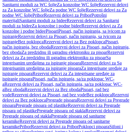
Sanitarni moduli za WC šolje
Za konzolne WC šolje
Rezervni delovi
za Za konzolne WC šolje
Za podne WC šolje
Rezervni delovi za Za
podne WC šolje
Pribor
Rezervni delovi za Pribor
Potrošni
materijali
Sanitarni moduli za bidee
Rezervni delovi za Sanitarni
moduli za bidee
Za konzolne i podne bidee
Rezervni delovi za Za
konzolne i podne bidee
Pisoari
Pisoari, način ispiranja, sa ivicom za
ispiranje
Rezervni delovi za Pisoari, način ispiranja, sa ivicom za
ispiranje
Bez poklopca
Rezervni delovi za Bez poklopca
Pisoari,
način ispiranja, bez oboda
Rezervni delovi za Pisoari, način ispiranja,
bez oboda
Za predzidnu ili ugradnu elektroniku za pisoar
Rezervni
delovi za Za predzidnu ili ugradnu elektroniku za pisoar
Sa
integrisanim uređajima za ispiranje pisoara
Rezervni delovi za Sa
integrisanim uređajima za ispiranje pisoara
Za integrisane uređaje za
ispiranje pisoara
Rezervni delovi za Za integrisane uređaje za
ispiranje pisoara
Pisoari, način ispiranja, sa/za poklopac WC-
a
Rezervni delovi za Pisoari, način ispiranja, sa/za poklopac WC-
a
Bez oboda
Rezervni delovi za Bez oboda
Pisoari, rad bez
vode
Rezervni delovi za Pisoari, rad bez vode
Bez poklopca
Rezervni
delovi za Bez poklopca
Pregrade pisoara
Rezervni delovi za Pregrade
pisoara
Pregrade pisoara od plastike
Rezervni delovi za Pregrade
pisoara od plastike
Pregrade pisoara od stakla
Rezervni delovi za
Pregrade pisoara od stakla
Pregrade pisoara od sanitarne
keramike
Rezervni delovi za Pregrade pisoara od sanitarne
keramike
Pribor
Rezervni delovi za Pribor
Poklopci pisoara
Sifoni i
pribor za sifone
Ispirne cevi, ispirna kolena i prelazi
Rezervni delovi