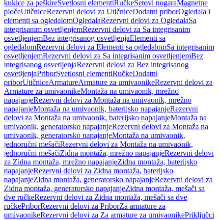
kukice za peškire
Svetlosni elementi
Ručke
Setovi nogara
Magnetne
ploče
Utičnice
Rezervni delovi za Utičnice
Dodatni pribor
Ogledala i
elementi sa ogledalom
Ogledala
Rezervni delovi za Ogledala
Sa
integrisanim osvetljenjem
Rezervni delovi za Sa integrisanim
osvetljenjem
Bez integrisanog osvetljenja
Elementi sa
ogledalom
Rezervni delovi za Elementi sa ogledalom
Sa integrisanim
osvetljenjem
Rezervni delovi za Sa integrisanim osvetljenjem
Bez
integrisanog osvetljenja
Rezervni delovi za Bez integrisanog
osvetljenja
Pribor
Svetlosni elementi
Ručke
Dodatni
pribor
Utičnice
Armature
Armature za umivaonike
Rezervni delovi za
Armature za umivaonike
Montaža na umivaonik, mrežno
napajanje
Rezervni delovi za Montaža na umivaonik, mrežno
napajanje
Montaža na umivaonik, baterijsko napajanje
Rezervni
delovi za Montaža na umivaonik, baterijsko napajanje
Montaža na
umivaonik, generatorsko napajanje
Rezervni delovi za Montaža na
umivaonik, generatorsko napajanje
Montaža na umivaonik,
jednoručni mešači
Rezervni delovi za Montaža na umivaonik,
jednoručni mešači
Zidna montaža, mrežno napajanje
Rezervni delovi
za Zidna montaža, mrežno napajanje
Zidna montaža, baterijsko
napajanje
Rezervni delovi za Zidna montaža, baterijsko
napajanje
Zidna montaža, generatorsko napajanje
Rezervni delovi za
Zidna montaža, generatorsko napajanje
Zidna montaža, mešači sa
dve ručke
Rezervni delovi za Zidna montaža, mešači sa dve
ručke
Pribor
Rezervni delovi za Pribor
Za armature za
umivaonike
Rezervni delovi za Za armature za umivaonike
Priključci