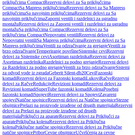
priključcima Compact
Rezervni delovi za Sa priključcima
Compact
Sa Mapress priključcima
Rezervni delovi za Sa Mapress
priključcima
Sa navojnim priključcima
Rezervni delovi za Sa
navojnim priključcima
Zaporni ventili i razdelnici za ugradnu
montažu
Rezervni delovi za Zaporni ventili i razdelnici za ugradnu
montažu
Sa priključcima Compact
Rezervni delovi za Sa
priključcima Compact
Nepovratni ventili
Rezervni delovi za
Nepovratni ventili
Sa Mapress priključcima
Rezervni delovi za Sa
Mapress priključcima
Ventili za odzračivanje za grejanje
Ventili za
brzo odzračivanje
Temperiranje površine
Sistemske cevi
Rezervni
delovi za Sistemske cevi
Asortiman razdelnika
Rezervni delovi za
Asortiman razdelnika
Razdelnici za podno grejanje
Rezervni delovi
za Razdelnici za podno grejanje
Ventili za brzo odzračivanje
Sistemi
za odvod vode iz zgrada
Geberit Silent-db20
Cevi
Fazonski
komadi
Rezervni delovi za Fazonski komadi
Lukovi
Račve
Rezervni
delovi za Račve
Redukcije
Revizioni komadi
Rezervni delovi za
Revizioni komadi
SuperTube fazonski komadi
Kolena
Posebni
fazonski komadi
Spojevi
Rezervni delovi za Spojevi
Zavareni
spojevi
Natične spojnice
Rezervni delovi za Natične spojnice
Stezne
obujmice
Prelazi na proizvode izrađene od drugih materijala
Rezervni
delovi za Prelazi na proizvode izrađene od drugih
materijala
Priključci za aparate
Rezervni delovi za Priključci za
aparate
Priključna kolena
Rezervni delovi za Priključna
kolena
Priključne natične spojnice
Rezervni delovi za Priključne
natične spojnice
Pribor
Cevne obujmice
Učvršćenja za cevne