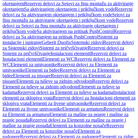
okretanjem
Rezervni delovi za Setovi za finu montažu za aktiviranje
okretanjem
Sa aktiviranjem okretanjem i priključkom vode
Rezervni
delovi za Sa aktiviranjem okretanjem i priključkom vode
Setovi za
finu montažu za aktiviranje okretanjem i priključkom vode
Rezervni
delovi za Setovi za finu montažu za aktiviranje okretanjem i
priključkom vode
Sa aktiviranjem na pritisak PushControl
Rezervni
delovi za Sa aktiviranjem na pritisak PushControl
Sistemi za
instalacije i ispiranje
Geberit Duofix
Sistemski zidovi
Rezervni delovi
za Sistemski zidovi
Sistemi za pričvršćivanje
Rezervni delovi za
Sistemi za pričvršćivanje
Instalacioni elementi
Rezervni delovi za
Instalacioni elementi
Elementi za WC
Rezervni delovi za Elementi za
WC
Elementi za umivaonike
Rezervni delovi za Elementi za
umivaonike
Elementi za bidee
Rezervni delovi za Elementi za
bidee
Elementi za pisoare
Rezervni delovi za Elementi za
pisoare
Elementi za tuševe sa zidnim odvodom
Rezervni delovi za
Elementi za tuševe sa zidnim odvodom
Elementi za tuševe sa
kadama
Rezervni delovi za Elementi za tuševe sa kadama
Instalacioni
elementi za sklopiva vrata
Rezervni delovi za Instalacioni elementi za
sklopiva vrata
Elementi za livene umivaonike
Rezervni delovi za
Elementi za livene umivaonike
Elementi za armaturu
Rezervni delovi
za Elementi za armaturu
Elementi za mašine za pranje i mašine za
pranje posuđa
Rezervni delovi za Elementi za mašine za pranje i
mašine za pranje posuđa
Elementi za konzolne nosače
Rezervni
delovi za Elementi za konzolne nosače
Elementi za
sudopere
Rezervni delovi za Elementi za sudopere
Elementi za zidne