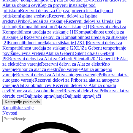
Alat za obradu cevi
Čep za proveru instalacije pod
pritiskom
Rezervni delovi za Čep za proveru instalacije pod
pritiskom
Ispitna sredstva
Rezervni delovi za Ispitna
sredstva
Pribor
Uređaji za stiskanje
Rezervni delovi za Uređaji za
stiskanje
Kompatibilnost uređaja za stiskanje [1]
Rezervni delovi za
Kompatibilnost uređaja za stiskanje [1]
Kompatibilnost uređaja za
stiskanje [2]
Rezervni delovi za Kompatibilnost uređaja za stiskanje
[2]
Kompatibilnost uređaja za stiskanje [2XL]
Rezervni delovi za
Kompatibilnost uređaja za stiskanje [2XL]
Za Geberit temperiranje
površine
Cevna vretena
Alat za Geberit Silent-db20 / Geberit
PE
Rezervni delovi za Alat za Geberit Silent-db20 / Geberit PE
Alat
za električno varenje
Rezervni delovi za Alat za električno
varenje
Pribor za alat za električno varenje
Alat za autogeno
varenje
Rezervni delovi za Alat za autogeno varenje
Pribor za alat za
autogeno varenje
Rezervni delovi za Pribor za alat za autogeno
varenje
Alat za obradu cevi
Rezervni delovi za Alat za obradu
cevi
Pribor za alat za obradu cevi
Rezervni delovi za Pribor za alat za
obradu cevi
Daljinsko upravljanje
Daljinski upravljači
Kategorije proizvoda
Kupatilske serije
Novosti