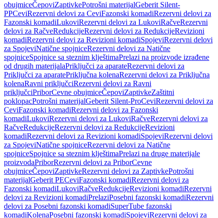
obujmice
Čepovi
Zaptivke
Potrošni materijal
Geberit Silent-
PP
Cevi
Rezervni delovi za Cevi
Fazonski komadi
Rezervni delovi za
Fazonski komadi
Lukovi
Rezervni delovi za Lukovi
Račve
Rezervni
delovi za Račve
Redukcije
Rezervni delovi za Redukcije
Revizioni
komadi
Rezervni delovi za Revizioni komadi
Spojevi
Rezervni delovi
za Spojevi
Natične spojnice
Rezervni delovi za Natične
spojnice
Spojnice sa steznim klještima
Prelazi na proizvode izrađene
od drugih materijala
Priključci za aparate
Rezervni delovi za
Priključci za aparate
Priključna kolena
Rezervni delovi za Priključna
kolena
Ravni priključci
Rezervni delovi za Ravni
priključci
Pribor
Cevne obujmice
Čepovi
Zaptivke
Zaštitni
poklopac
Potrošni materijal
Geberit Silent-Pro
Cevi
Rezervni delovi za
Cevi
Fazonski komadi
Rezervni delovi za Fazonski
komadi
Lukovi
Rezervni delovi za Lukovi
Račve
Rezervni delovi za
Račve
Redukcije
Rezervni delovi za Redukcije
Revizioni
komadi
Rezervni delovi za Revizioni komadi
Spojevi
Rezervni delovi
za Spojevi
Natične spojnice
Rezervni delovi za Natične
spojnice
Spojnice sa steznim klještima
Prelazi na druge materijale
proizvoda
Pribor
Rezervni delovi za Pribor
Cevne
obujmice
Čepovi
Zaptivke
Rezervni delovi za Zaptivke
Potrošni
materijal
Geberit PE
Cevi
Fazonski komadi
Rezervni delovi za
Fazonski komadi
Lukovi
Račve
Redukcije
Revizioni komadi
Rezervni
delovi za Revizioni komadi
Prelazi
Posebni fazonski komadi
Rezervni
delovi za Posebni fazonski komadi
SuperTube fazonski
komadi
Kolena
Posebni fazonski komadi
Spojevi
Rezervni delovi za