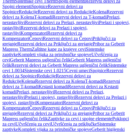
Therm
Sistemske cevi Therm
Spojni elementi
Rezervni delovi za
Spojni elementi
Spojnice
Rezervni delovi za
Spojnice
Redukcije
Rezervni delovi za Redukcije
Kolena
Rezervni
delovi za Kolena
T-komadi
Rezervni delovi za T-komadi
Prelazi,
nerastavljivi
Rezervni delovi za Prelazi, nerastavljivi
Prelazi i spojevi,
rastavljivi
Rezervni delovi za Prelazi i spojevi,
rastavljivi
Kompenzatori
Rezervni delovi za
Kompenzatori
Čepovi
Rezervni delovi za Čepovi
Priključci za
grejanje
Rezervni delovi za Priključci za grejanje
Pribor za Geberit
Mapress Therm
Zaštitne kape za krajeve cevi
Sistemske
zaptivke
Kompleti vijaka za prirubničke spojeve
Učvršćenja za
cevi
Geberit Mapress ugljenični čelik
Geberit Mapress ugljenični
čelik
Rezervni delovi za Geberit Mapress ugljenični čelik
Sistemske
cevi 1.0034
Sistemske cevi 1.0215
Cevni umeci
Spojnice
Rezervni
delovi za Spojnice
Redukcije
Rezervni delovi za
Redukcije
Kolena
Rezervni delovi za Kolena
T-komadi
Rezervni
delovi za T-komadi
Krstasti komadi
Rezervni delovi za Krstasti
komadi
Prelazi, nerastavljivi
Rezervni delovi za Prelazi,
nerastavljivi
Prelazi i spojevi, rastavljivi
Rezervni delovi za Prelazi i
spojevi, rastavljivi
Kompenzatori
Rezervni delovi za
Kompenzatori
Čepovi
Rezervni delovi za Čepovi
Priključci za
grejanje
Rezervni delovi za Priključci za grejanje
Pribor za Geberit
Mapress ugljenični čelik
Zaptivke za cevi i spojne elemente
Poklopci
za cevi
Učvršćenja za cevi
Učvršćenja za priključke
Sistemske
zaptivke
Kompleti vijaka za prirubničke spojeve
Geberit higijenski