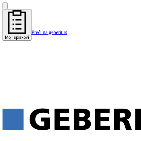
Preći na geberit.rs
Moji spiskovi