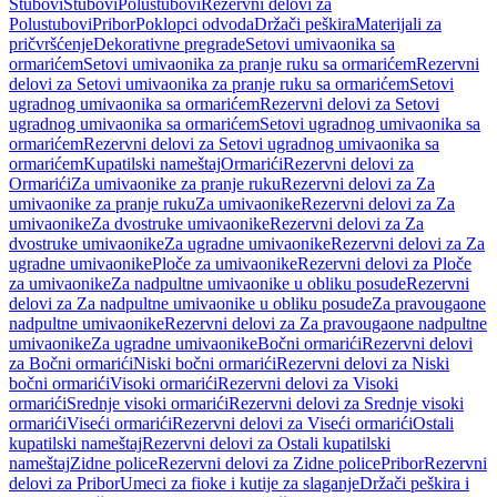
Stubovi
Stubovi
Polustubovi
Rezervni delovi za
Polustubovi
Pribor
Poklopci odvoda
Držači peškira
Materijali za
pričvršćenje
Dekorativne pregrade
Setovi umivaonika sa
ormarićem
Setovi umivaonika za pranje ruku sa ormarićem
Rezervni
delovi za Setovi umivaonika za pranje ruku sa ormarićem
Setovi
ugradnog umivaonika sa ormarićem
Rezervni delovi za Setovi
ugradnog umivaonika sa ormarićem
Setovi ugradnog umivaonika sa
ormarićem
Rezervni delovi za Setovi ugradnog umivaonika sa
ormarićem
Kupatilski nameštaj
Ormarići
Rezervni delovi za
Ormarići
Za umivaonike za pranje ruku
Rezervni delovi za Za
umivaonike za pranje ruku
Za umivaonike
Rezervni delovi za Za
umivaonike
Za dvostruke umivaonike
Rezervni delovi za Za
dvostruke umivaonike
Za ugradne umivaonike
Rezervni delovi za Za
ugradne umivaonike
Ploče za umivaonike
Rezervni delovi za Ploče
za umivaonike
Za nadpultne umivaonike u obliku posude
Rezervni
delovi za Za nadpultne umivaonike u obliku posude
Za pravougaone
nadpultne umivaonike
Rezervni delovi za Za pravougaone nadpultne
umivaonike
Za ugradne umivaonike
Bočni ormarići
Rezervni delovi
za Bočni ormarići
Niski bočni ormarići
Rezervni delovi za Niski
bočni ormarići
Visoki ormarići
Rezervni delovi za Visoki
ormarići
Srednje visoki ormarići
Rezervni delovi za Srednje visoki
ormarići
Viseći ormarići
Rezervni delovi za Viseći ormarići
Ostali
kupatilski nameštaj
Rezervni delovi za Ostali kupatilski
nameštaj
Zidne police
Rezervni delovi za Zidne police
Pribor
Rezervni
delovi za Pribor
Umeci za fioke i kutije za slaganje
Držači peškira i