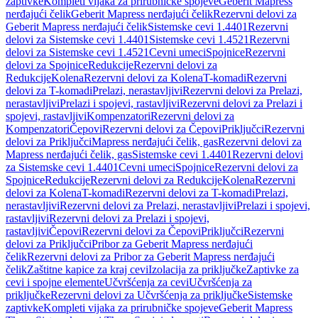
zaptivke
Kompleti vijaka za prirubničke spojeve
Geberit Mapress
nerđajući čelik
Geberit Mapress nerđajući čelik
Rezervni delovi za
Geberit Mapress nerđajući čelik
Sistemske cevi 1.4401
Rezervni
delovi za Sistemske cevi 1.4401
Sistemske cevi 1.4521
Rezervni
delovi za Sistemske cevi 1.4521
Cevni umeci
Spojnice
Rezervni
delovi za Spojnice
Redukcije
Rezervni delovi za
Redukcije
Kolena
Rezervni delovi za Kolena
T-komadi
Rezervni
delovi za T-komadi
Prelazi, nerastavljivi
Rezervni delovi za Prelazi,
nerastavljivi
Prelazi i spojevi, rastavljivi
Rezervni delovi za Prelazi i
spojevi, rastavljivi
Kompenzatori
Rezervni delovi za
Kompenzatori
Čepovi
Rezervni delovi za Čepovi
Priključci
Rezervni
delovi za Priključci
Mapress nerđajući čelik, gas
Rezervni delovi za
Mapress nerđajući čelik, gas
Sistemske cevi 1.4401
Rezervni delovi
za Sistemske cevi 1.4401
Cevni umeci
Spojnice
Rezervni delovi za
Spojnice
Redukcije
Rezervni delovi za Redukcije
Kolena
Rezervni
delovi za Kolena
T-komadi
Rezervni delovi za T-komadi
Prelazi,
nerastavljivi
Rezervni delovi za Prelazi, nerastavljivi
Prelazi i spojevi,
rastavljivi
Rezervni delovi za Prelazi i spojevi,
rastavljivi
Čepovi
Rezervni delovi za Čepovi
Priključci
Rezervni
delovi za Priključci
Pribor za Geberit Mapress nerđajući
čelik
Rezervni delovi za Pribor za Geberit Mapress nerđajući
čelik
Zaštitne kapice za kraj cevi
Izolacija za priključke
Zaptivke za
cevi i spojne elemente
Učvršćenja za cevi
Učvršćenja za
priključke
Rezervni delovi za Učvršćenja za priključke
Sistemske
zaptivke
Kompleti vijaka za prirubničke spojeve
Geberit Mapress