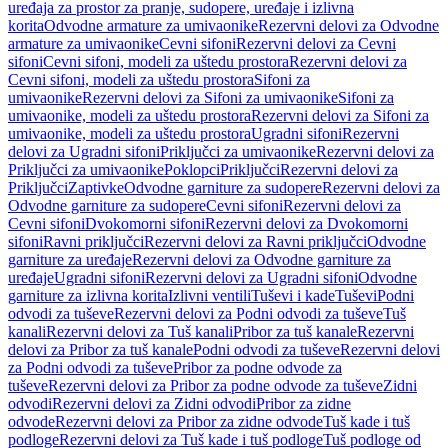
uređaja za prostor za pranje, sudopere, uređaje i izlivna
korita
Odvodne armature za umivaonike
Rezervni delovi za Odvodne
armature za umivaonike
Cevni sifoni
Rezervni delovi za Cevni
sifoni
Cevni sifoni, modeli za uštedu prostora
Rezervni delovi za
Cevni sifoni, modeli za uštedu prostora
Sifoni za
umivaonike
Rezervni delovi za Sifoni za umivaonike
Sifoni za
umivaonike, modeli za uštedu prostora
Rezervni delovi za Sifoni za
umivaonike, modeli za uštedu prostora
Ugradni sifoni
Rezervni
delovi za Ugradni sifoni
Priključci za umivaonike
Rezervni delovi za
Priključci za umivaonike
Poklopci
Priključci
Rezervni delovi za
Priključci
Zaptivke
Odvodne garniture za sudopere
Rezervni delovi za
Odvodne garniture za sudopere
Cevni sifoni
Rezervni delovi za
Cevni sifoni
Dvokomorni sifoni
Rezervni delovi za Dvokomorni
sifoni
Ravni priključci
Rezervni delovi za Ravni priključci
Odvodne
garniture za uređaje
Rezervni delovi za Odvodne garniture za
uređaje
Ugradni sifoni
Rezervni delovi za Ugradni sifoni
Odvodne
garniture za izlivna korita
Izlivni ventili
Tuševi i kade
Tuševi
Podni
odvodi za tuševe
Rezervni delovi za Podni odvodi za tuševe
Tuš
kanali
Rezervni delovi za Tuš kanali
Pribor za tuš kanale
Rezervni
delovi za Pribor za tuš kanale
Podni odvodi za tuševe
Rezervni delovi
za Podni odvodi za tuševe
Pribor za podne odvode za
tuševe
Rezervni delovi za Pribor za podne odvode za tuševe
Zidni
odvodi
Rezervni delovi za Zidni odvodi
Pribor za zidne
odvode
Rezervni delovi za Pribor za zidne odvode
Tuš kade i tuš
podloge
Rezervni delovi za Tuš kade i tuš podloge
Tuš podloge od