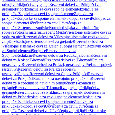
odvojivi
Priključci za grejanje
Rezervni delovi za Priključci za
grejanje
Pribor
Izolacija za cevi i spojne elemente
Izolacija za
priključke
Zaptivke za cevi i spojne elemente
Zaptivke za
priključke
Zaptivke za spojne elemente
Poklopci za cevi
Poklopac za
spojne elemente
Učvršćenja za cevi
Učvršćenja za
priključke
Sistemske zaptivke
Kompleti vijaka za prirubničke
spojeve
Potrošni materijal
Geberit Mepla
Višeslojne sistemske cevi za
vodu za piće
Rezervni delovi za Višeslojne sistemske cevi za vodu
za piće
Višeslojne sistemske cevi za grejanje
Rezervni delovi za
Višeslojne sistemske cevi za grejanje
Spojni elementi
Rezervni delovi
za Spojni elementi
Spojnice
Rezervni delovi za
Spojnice
Redukcije
Rezervni delovi za Redukcije
Kolena
Rezervni
delovi za Kolena
T-komadi
Rezervni delovi za T-komadi
Prelazi,
nerastavljivi
Rezervni delovi za Prelazi, nerastavljivi
Prelazi i spojevi,
rastavljivi
Rezervni delovi za Prelazi i spojevi,
rastavljivi
Čepovi
Rezervni delovi za Čepovi
Priključci
Rezervni
delovi za Priključci
Razdelnik sa navojnim priključkom
Rezervni
delovi za Razdelnik sa navojnim priključkom
T-komadi za
grejanje
Rezervni delovi za T-komadi za grejanje
Priključci za
grejanje
Rezervni delovi za Priključci za grejanje
Pribor
Rezervni
delovi za Pribor
Izolacija za cevi i spojne elemente
Izolacija za
priključke
Zaptivke za cevi i spojne elemente
Zaptivke za
priključke
Poklopci za cevi
Učvršćenja za cevi
Učvršćenja za
priključke
Rezervni delovi za Učvršćenja za priključke
Sistemske