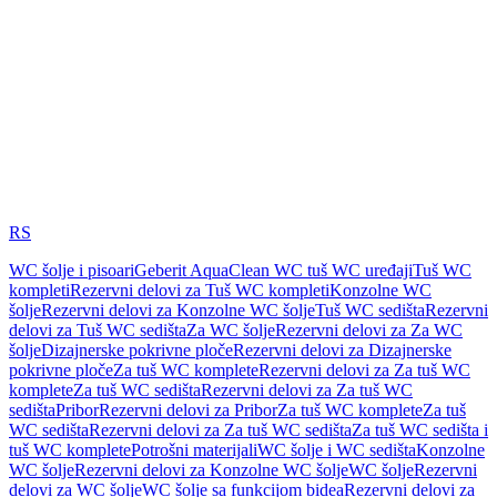
RS
WC šolje i pisoari
Geberit AquaClean WC tuš WC uređaji
Tuš WC
kompleti
Rezervni delovi za Tuš WC kompleti
Konzolne WC
šolje
Rezervni delovi za Konzolne WC šolje
Tuš WC sedišta
Rezervni
delovi za Tuš WC sedišta
Za WC šolje
Rezervni delovi za Za WC
šolje
Dizajnerske pokrivne ploče
Rezervni delovi za Dizajnerske
pokrivne ploče
Za tuš WC komplete
Rezervni delovi za Za tuš WC
komplete
Za tuš WC sedišta
Rezervni delovi za Za tuš WC
sedišta
Pribor
Rezervni delovi za Pribor
Za tuš WC komplete
Za tuš
WC sedišta
Rezervni delovi za Za tuš WC sedišta
Za tuš WC sedišta i
tuš WC komplete
Potrošni materijali
WC šolje i WC sedišta
Konzolne
WC šolje
Rezervni delovi za Konzolne WC šolje
WC šolje
Rezervni
delovi za WC šolje
WC šolje sa funkcijom bidea
Rezervni delovi za