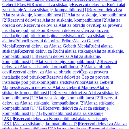
Geberit FlowFit
Ručni alat za stiskanje
Rezervni delovi za Ručni alat
za stiskanje
Alat za stiskanje, kompatibilnost [1]
Rezervni delovi za
Alat za stiskanje, kompatibilnost [1]
Alat za stiskanje, kompatibilnost
[2]
Rezervni delovi za Alat za stiskanje, kompatibilnost [2]
Alat za
obradu cevi
Rezervni delovi za Alat za obradu cevi
Čep za proveru
instalacije pod pritiskom
Rezervni delovi za Čep za proveru
instalacije pod pritiskom
Ispitna sredstva
Uređaj za stiskanje sa
alatima
Pribor
Rezervni delovi za Pribor
Alat za Geberit
Mepla
Rezervni delovi za Alat za Geberit Mepla
Ručni alat za
stiskanje
Rezervni delovi za Ručni alat za stiskanje
Alat za stiskanje,
kompatibilnost [1]
Rezervni delovi za Alat za stiskanje,
kompatibilnost [1]
Alat za stiskanje, kompatibilnost [2]
Rezervni
delovi za Alat za stiskanje, kompatibilnost [2]
Alat za obradu
cevi
Rezervni delovi za Alat za obradu cevi
Čep za proveru
instalacije pod pritiskom
Rezervni delovi za Čep za proveru
instalacije pod pritiskom
Ispitna sredstva
Pribor
Alat za Geberit
Mapress
Rezervni delovi za Alat za Geberit Mapress
Alat za
stiskanje, kompatibilnost [1]
Rezervni delovi za Alat za stiskanje,
kompatibilnost [1]
Alat za stiskanje, kompatibilnost [2]
Rezervni
delovi za Alat za stiskanje, kompatibilnost [2]
Alat za stiskanje,
kompatibilnost [1] / [2]
Rezervni delovi za Alat za stiskanje,
kompatibilnost [1] / [2]
Kompatibilnost alata za stiskanje
[2XL]
Rezervni delovi za Kompatibilnost alata za stiskanje
[2XL]
Alat za stiskanje, kompatibilnost [3]
Rezervni delovi za Alat za
stiskanje, kompatibilnost [3]
Alat za obradu cevi
Rezervni delovi za