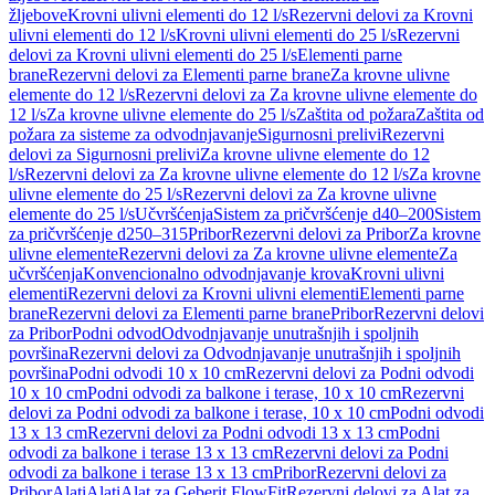
žljebove
Krovni ulivni elementi do 12 l/s
Rezervni delovi za Krovni
ulivni elementi do 12 l/s
Krovni ulivni elementi do 25 l/s
Rezervni
delovi za Krovni ulivni elementi do 25 l/s
Elementi parne
brane
Rezervni delovi za Elementi parne brane
Za krovne ulivne
elemente do 12 l/s
Rezervni delovi za Za krovne ulivne elemente do
12 l/s
Za krovne ulivne elemente do 25 l/s
Zaštita od požara
Zaštita od
požara za sisteme za odvodnjavanje
Sigurnosni prelivi
Rezervni
delovi za Sigurnosni prelivi
Za krovne ulivne elemente do 12
l/s
Rezervni delovi za Za krovne ulivne elemente do 12 l/s
Za krovne
ulivne elemente do 25 l/s
Rezervni delovi za Za krovne ulivne
elemente do 25 l/s
Učvršćenja
Sistem za pričvršćenje d40–200
Sistem
za pričvršćenje d250–315
Pribor
Rezervni delovi za Pribor
Za krovne
ulivne elemente
Rezervni delovi za Za krovne ulivne elemente
Za
učvršćenja
Konvencionalno odvodnjavanje krova
Krovni ulivni
elementi
Rezervni delovi za Krovni ulivni elementi
Elementi parne
brane
Rezervni delovi za Elementi parne brane
Pribor
Rezervni delovi
za Pribor
Podni odvod
Odvodnjavanje unutrašnjih i spoljnih
površina
Rezervni delovi za Odvodnjavanje unutrašnjih i spoljnih
površina
Podni odvodi 10 x 10 cm
Rezervni delovi za Podni odvodi
10 x 10 cm
Podni odvodi za balkone i terase, 10 x 10 cm
Rezervni
delovi za Podni odvodi za balkone i terase, 10 x 10 cm
Podni odvodi
13 x 13 cm
Rezervni delovi za Podni odvodi 13 x 13 cm
Podni
odvodi za balkone i terase 13 x 13 cm
Rezervni delovi za Podni
odvodi za balkone i terase 13 x 13 cm
Pribor
Rezervni delovi za
Pribor
Alati
Alati
Alat za Geberit FlowFit
Rezervni delovi za Alat za