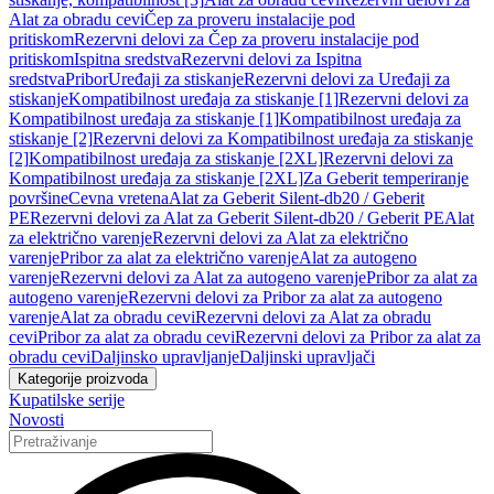
Alat za obradu cevi
Čep za proveru instalacije pod
pritiskom
Rezervni delovi za Čep za proveru instalacije pod
pritiskom
Ispitna sredstva
Rezervni delovi za Ispitna
sredstva
Pribor
Uređaji za stiskanje
Rezervni delovi za Uređaji za
stiskanje
Kompatibilnost uređaja za stiskanje [1]
Rezervni delovi za
Kompatibilnost uređaja za stiskanje [1]
Kompatibilnost uređaja za
stiskanje [2]
Rezervni delovi za Kompatibilnost uređaja za stiskanje
[2]
Kompatibilnost uređaja za stiskanje [2XL]
Rezervni delovi za
Kompatibilnost uređaja za stiskanje [2XL]
Za Geberit temperiranje
površine
Cevna vretena
Alat za Geberit Silent-db20 / Geberit
PE
Rezervni delovi za Alat za Geberit Silent-db20 / Geberit PE
Alat
za električno varenje
Rezervni delovi za Alat za električno
varenje
Pribor za alat za električno varenje
Alat za autogeno
varenje
Rezervni delovi za Alat za autogeno varenje
Pribor za alat za
autogeno varenje
Rezervni delovi za Pribor za alat za autogeno
varenje
Alat za obradu cevi
Rezervni delovi za Alat za obradu
cevi
Pribor za alat za obradu cevi
Rezervni delovi za Pribor za alat za
obradu cevi
Daljinsko upravljanje
Daljinski upravljači
Kategorije proizvoda
Kupatilske serije
Novosti