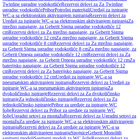
Twinline ugradne vodokotliće
Rezervni delovi za Za Twinline
ugradne vodokotliće
Pribor
Potrošni materijali
Uređaji za ispiranje
WC-a sa elektronskim aktiviranjem ispiranja
Rezervni delovi za
Uređaji za ispiranje WC-a sa elektronskim aktiviranjem ispiranja
Za
mrežno napajanje, za Geberit Sigma ugradne vodokotliće 12
cm
Rezervni delovi za Za mrežno napajanje, za Geberit Sigma
ugradne vodokotliće 12 cm
Za mrežno napajanje, za Geberit Sigma
ugradne vodokotliće 8 cm
Rezervni delovi za Za mrežno napajanje,
za Geberit Sigma ugradne vodokotliće 8 cm
Za mrežno napajanje, za
Geberit Omega ugradne vodokotliće 12 cm
Rezervni delovi za Za
mrežno napajanje, za Geberit Omega ugradne vodokotliće 12 cm
Za
baterijsko napajanje, za Geberit Sigma ugradne vodokotliće 12
cm
Rezervni delovi za Za baterijsko napajanje, za Geberit Sigma
ugradne vodokotliće 12 cm
Uređaji za ispiranje WC-a sa
pneumatskim aktiviranjem ispiranja
Rezervni delovi za Uređaji za
ispiranje WC-a sa pneumatskim aktiviranjem ispiranja
Za
dvokoličinsko ispiranje
Rezervni delovi za Za dvokoličinsko
ispiranje
Za jednokoličinsko ispiranje
Rezervni delovi za Za
jednokoličinsko ispiranje
Pribor za uređaje za ispiranje WC
šolje
Rezervni delovi za Pribor za uređaje za ispiranje WC
šolje
Ugradni setovi za montažu
Rezervni delovi za Ugradni setovi za
montažu
Za uređaje za ispiranje WC-a sa elektronskim aktiviranjem
ispiranja
Rezervni delovi za Za uređaje za ispiranje WC-a sa
elektronskim aktiviranjem ispiranja
Spojnice
Geberit Monolith
sanitarni moduli
Sanitarni moduli za WC šolje
Rezervni delovi za