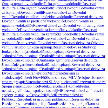
Omega ugradni vodokotlići
Delta ugradni vodokotlići
Rezervni
delovi za Delta ugradni vodokotlići
Pribor
Dovodni i odvodni ventili
za ispiranje
Dovodni ventili
Rezervni delovi za Dovodni
ventili
Dovodni ventili za predzidne vodokotliće
Rezervni delovi za
Dovodni ventili za predzidne vodokotliće
Dovodni ventili za
ugradne vodokotliće
Rezervni delovi za Dovodni ventili za ugradne
vodokotliće
Dovodni ventili za keramičke vodokotliće
Rezervni
delovi za Dovodni ventili za keramičke vodokotliće
Dovodni ventili
za vodokotliće univerzalni
Rezervni delovi za Dovodni ventili za
vodokotliće univerzalni
Odvodni ventili
Rezervni delovi za Odvodni
ventili
Start/stop funkcija ispiranja
Rezervni delovi za Start/stop
funkcija ispiranja
Jednokoličinsko ispiranje
Rezervni delovi za
Jednokoličinsko ispiranje
Dvokoličinsko ispiranje
Rezervni delovi za
Dvokoličinsko ispiranje
Unutrašnje garniture
Rezervni delovi za
Unutrašnje garniture
Jednokoličinsko ispiranje
Rezervni delovi za
Jednokoličinsko ispiranje
Dvokoličinsko ispiranje
Rezervni delovi za
Dvokoličinsko ispiranje
Pribor
Membrane
Sistemi za
snabdevanje
Geberit FlowFit
Sistemske cevi ML
Višeslojne sistemske
cevi za grejanje
Sistemske cevi SL
Spojni elementi
Rezervni delovi za
Spojni elementi
Spojnice
Redukcije
Kolana
T-komadi
Prelazi,
nerastavljivi
Prelazi i spojevi, rastavljivi
Rezervni delovi za Prelazi i
spojevi, rastavljivi
Čepovi
Priključci
Rezervni delovi za
Priključci
Razdelnik sa navojnim priključkom
Rezervni delovi za
Razdelnik sa navojnim priključkom
Razdelnik sa priključkom za
stiskanje
T-komadi za grejanje
Odvodne cevi i spojevi za grejanje,