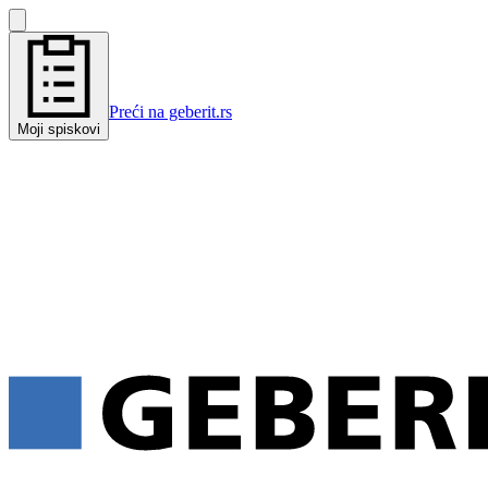
Preći na geberit.rs
Moji spiskovi