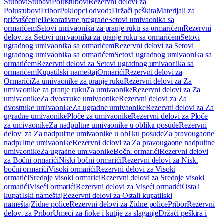
Stubovi
Stubovi
Polustubovi
Rezervni delovi za
Polustubovi
Pribor
Poklopci odvoda
Držači peškira
Materijali za
pričvršćenje
Dekorativne pregrade
Setovi umivaonika sa
ormarićem
Setovi umivaonika za pranje ruku sa ormarićem
Rezervni
delovi za Setovi umivaonika za pranje ruku sa ormarićem
Setovi
ugradnog umivaonika sa ormarićem
Rezervni delovi za Setovi
ugradnog umivaonika sa ormarićem
Setovi ugradnog umivaonika sa
ormarićem
Rezervni delovi za Setovi ugradnog umivaonika sa
ormarićem
Kupatilski nameštaj
Ormarići
Rezervni delovi za
Ormarići
Za umivaonike za pranje ruku
Rezervni delovi za Za
umivaonike za pranje ruku
Za umivaonike
Rezervni delovi za Za
umivaonike
Za dvostruke umivaonike
Rezervni delovi za Za
dvostruke umivaonike
Za ugradne umivaonike
Rezervni delovi za Za
ugradne umivaonike
Ploče za umivaonike
Rezervni delovi za Ploče
za umivaonike
Za nadpultne umivaonike u obliku posude
Rezervni
delovi za Za nadpultne umivaonike u obliku posude
Za pravougaone
nadpultne umivaonike
Rezervni delovi za Za pravougaone nadpultne
umivaonike
Za ugradne umivaonike
Bočni ormarići
Rezervni delovi
za Bočni ormarići
Niski bočni ormarići
Rezervni delovi za Niski
bočni ormarići
Visoki ormarići
Rezervni delovi za Visoki
ormarići
Srednje visoki ormarići
Rezervni delovi za Srednje visoki
ormarići
Viseći ormarići
Rezervni delovi za Viseći ormarići
Ostali
kupatilski nameštaj
Rezervni delovi za Ostali kupatilski
nameštaj
Zidne police
Rezervni delovi za Zidne police
Pribor
Rezervni
delovi za Pribor
Umeci za fioke i kutije za slaganje
Držači peškira i