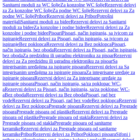
Sanitarni moduli za WC šolje
Za konzolne WC šolje
Rezervni delovi
za Za konzolne WC šolje
Za podne WC šolje
Rezervni delovi za Za
podne WC šolje
Pribor
Rezervni delovi za Pribor
Potrošni
materijali
Sanitarni moduli za bidee
Rezervni delovi za Sanitarni
moduli za bidee
Za konzolne i podne bidee
Rezervni delovi za Za
konzolne i podne bidee
Pisoari
Pisoari, način ispiranja, sa ivicom za
ispiranje
Rezervni delovi za Pisoari, način ispiranja, sa ivicom za
ispiranje
Bez poklopca
Rezervni delovi za Bez poklopca
Pisoari,
način ispiranja, bez oboda
Rezervni delovi za Pisoari, način ispiranja,
bez oboda
Za predzidnu ili ugradnu elektroniku za pisoar
Rezervni
delovi za Za predzidnu ili ugradnu elektroniku za pisoar
Sa
integrisanim uređajima za ispiranje pisoara
Rezervni delovi za Sa
integrisanim uređajima za ispiranje pisoara
Za integrisane uređaje za
ispiranje pisoara
Rezervni delovi za Za integrisane uređaje za
ispiranje pisoara
Pisoari, način ispiranja, sa/za poklopac WC-
a
Rezervni delovi za Pisoari, način ispiranja, sa/za poklopac WC-
a
Bez oboda
Rezervni delovi za Bez oboda
Pisoari, rad bez
vode
Rezervni delovi za Pisoari, rad bez vode
Bez poklopca
Rezervni
delovi za Bez poklopca
Pregrade pisoara
Rezervni delovi za Pregrade
pisoara
Pregrade pisoara od plastike
Rezervni delovi za Pregrade
pisoara od plastike
Pregrade pisoara od stakla
Rezervni delovi za
Pregrade pisoara od stakla
Pregrade pisoara od sanitarne
keramike
Rezervni delovi za Pregrade pisoara od sanitarne
keramike
Pribor
Rezervni delovi za Pribor
Poklopci pisoara
Sifoni i
pribor za sifone
Ispirne cevi, ispirna kolena i prelazi
Rezervni delovi