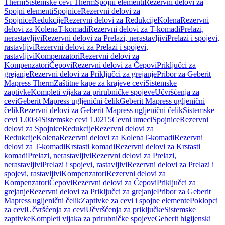
Therm
Sistemske cevi Therm
Spojni elementi
Rezervni delovi za
Spojni elementi
Spojnice
Rezervni delovi za
Spojnice
Redukcije
Rezervni delovi za Redukcije
Kolena
Rezervni
delovi za Kolena
T-komadi
Rezervni delovi za T-komadi
Prelazi,
nerastavljivi
Rezervni delovi za Prelazi, nerastavljivi
Prelazi i spojevi,
rastavljivi
Rezervni delovi za Prelazi i spojevi,
rastavljivi
Kompenzatori
Rezervni delovi za
Kompenzatori
Čepovi
Rezervni delovi za Čepovi
Priključci za
grejanje
Rezervni delovi za Priključci za grejanje
Pribor za Geberit
Mapress Therm
Zaštitne kape za krajeve cevi
Sistemske
zaptivke
Kompleti vijaka za prirubničke spojeve
Učvršćenja za
cevi
Geberit Mapress ugljenični čelik
Geberit Mapress ugljenični
čelik
Rezervni delovi za Geberit Mapress ugljenični čelik
Sistemske
cevi 1.0034
Sistemske cevi 1.0215
Cevni umeci
Spojnice
Rezervni
delovi za Spojnice
Redukcije
Rezervni delovi za
Redukcije
Kolena
Rezervni delovi za Kolena
T-komadi
Rezervni
delovi za T-komadi
Krstasti komadi
Rezervni delovi za Krstasti
komadi
Prelazi, nerastavljivi
Rezervni delovi za Prelazi,
nerastavljivi
Prelazi i spojevi, rastavljivi
Rezervni delovi za Prelazi i
spojevi, rastavljivi
Kompenzatori
Rezervni delovi za
Kompenzatori
Čepovi
Rezervni delovi za Čepovi
Priključci za
grejanje
Rezervni delovi za Priključci za grejanje
Pribor za Geberit
Mapress ugljenični čelik
Zaptivke za cevi i spojne elemente
Poklopci
za cevi
Učvršćenja za cevi
Učvršćenja za priključke
Sistemske
zaptivke
Kompleti vijaka za prirubničke spojeve
Geberit higijenski