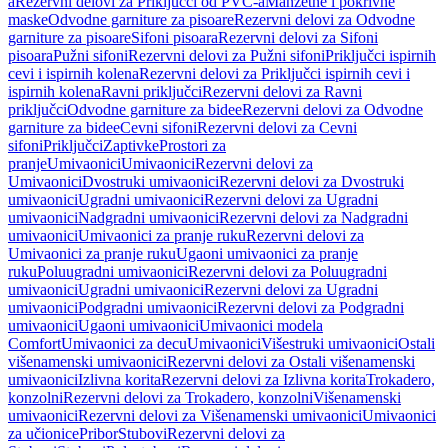
a
Rezervni delovi za Priključci od PVC-a
Manžetne i pokrivne
maske
Odvodne garniture za pisoare
Rezervni delovi za Odvodne
garniture za pisoare
Sifoni pisoara
Rezervni delovi za Sifoni
pisoara
Pužni sifoni
Rezervni delovi za Pužni sifoni
Priključci ispirnih
cevi i ispirnih kolena
Rezervni delovi za Priključci ispirnih cevi i
ispirnih kolena
Ravni priključci
Rezervni delovi za Ravni
priključci
Odvodne garniture za bidee
Rezervni delovi za Odvodne
garniture za bidee
Cevni sifoni
Rezervni delovi za Cevni
sifoni
Priključci
Zaptivke
Prostori za
pranje
Umivaonici
Umivaonici
Rezervni delovi za
Umivaonici
Dvostruki umivaonici
Rezervni delovi za Dvostruki
umivaonici
Ugradni umivaonici
Rezervni delovi za Ugradni
umivaonici
Nadgradni umivaonici
Rezervni delovi za Nadgradni
umivaonici
Umivaonici za pranje ruku
Rezervni delovi za
Umivaonici za pranje ruku
Ugaoni umivaonici za pranje
ruku
Poluugradni umivaonici
Rezervni delovi za Poluugradni
umivaonici
Ugradni umivaonici
Rezervni delovi za Ugradni
umivaonici
Podgradni umivaonici
Rezervni delovi za Podgradni
umivaonici
Ugaoni umivaonici
Umivaonici modela
Comfort
Umivaonici za decu
Umivaonici
Višestruki umivaonici
Ostali
višenamenski umivaonici
Rezervni delovi za Ostali višenamenski
umivaonici
Izlivna korita
Rezervni delovi za Izlivna korita
Trokadero,
konzolni
Rezervni delovi za Trokadero, konzolni
Višenamenski
umivaonici
Rezervni delovi za Višenamenski umivaonici
Umivaonici
za učionice
Pribor
Stubovi
Rezervni delovi za