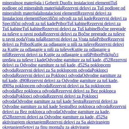
mineralnog materijala i Geberit Duofix instalacioni elementi
Tuš
podloge od mineralnih materijala
Rezervni delovi za Tuš podloge od
mineralnih materijala
Instalacioni elementi
Rezervni delovi za
Instalacioni elementi
Specifični odvodi za tuš kade
Rezervni delovi za
Specifični odvodi za tuš kade
Pribor
Tuš kabine
Rezervni delovi za
Tuš kabine
Tuš kabine
Rezervni delovi za Tuš kabine
Bočne pregrade
za tuševe u ravni poda
Rezervni delovi za Bočne pregrade za tuševe
u ravni poda
Vrata tuša
Rezervni delovi za Vrata tuša
Pribor
Rezervni
delovi za Pribor
Kutije za odlaganje u niši za tuševe
Rezervni delovi
za Kutije za odlaganje u niši za tuševe
Kutije za odlaganje u
niši
Rezervni delovi za Kutije za odlaganje u niši
Pribor
Priključci
uređaja za tuševe i kade
Odvodne garniture za tuš kade, d52
Rezervni
delovi za Odvodne garniture za tuš kade, d52
Sa poklopcem
odvoda
Rezervni delovi za Sa poklopcem odvoda
Poklopci
odvoda
Rezervni delovi za Poklopci odvoda
Odvodne garniture za
tuš kade, d90
Rezervni delovi za Odvodne garniture za tuš kade,
d90
Sa poklopcem odvoda
Rezervni delovi za Sa poklopcem
odvoda
Bez poklopca odvoda
Rezervni delovi za Bez poklopca
odvoda
Poklopci odvoda
Rezervni delovi za Poklopci
odvoda
Odvodne garniture za tuš kade Sestra
Rezervni delovi za
Odvodne garniture za tuš kade Sestra
Bez poklopca odvoda
Rezervni
delovi za Bez poklopca odvoda
Odvodne garniture za kade,
d52
Rezervni delovi za Odvodne garniture za kade, d52
Sa
aktiviranjem okretanjem
Rezervni delovi za Sa aktiviranjem
okretanjem
Setovi za finu montažu za aktiviranje