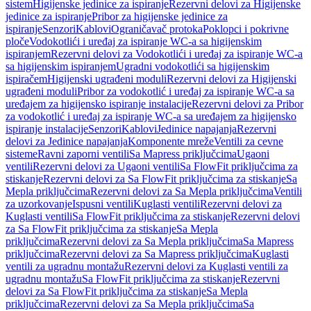
sistem
Higijenske jedinice za ispiranje
Rezervni delovi za Higijenske
jedinice za ispiranje
Pribor za higijenske jedinice za
ispiranje
Senzori
Kablovi
Ograničavač protoka
Poklopci i pokrivne
ploče
Vodokotlići i uređaj za ispiranje WC-a sa higijenskim
ispiranjem
Rezervni delovi za Vodokotlići i uređaj za ispiranje WC-a
sa higijenskim ispiranjem
Ugradni vodokotlići sa higijenskim
ispiračem
Higijenski ugrađeni moduli
Rezervni delovi za Higijenski
ugrađeni moduli
Pribor za vodokotlić i uređaj za ispiranje WC-a sa
uređajem za higijensko ispiranje instalacije
Rezervni delovi za Pribor
za vodokotlić i uređaj za ispiranje WC-a sa uređajem za higijensko
ispiranje instalacije
Senzori
Kablovi
Jedinice napajanja
Rezervni
delovi za Jedinice napajanja
Komponente mreže
Ventili za cevne
sisteme
Ravni zaporni ventili
Sa Mapress priključcima
Ugaoni
ventili
Rezervni delovi za Ugaoni ventili
Sa FlowFit priključcima za
stiskanje
Rezervni delovi za Sa FlowFit priključcima za stiskanje
Sa
Mepla priključcima
Rezervni delovi za Sa Mepla priključcima
Ventili
za uzorkovanje
Ispusni ventili
Kuglasti ventili
Rezervni delovi za
Kuglasti ventili
Sa FlowFit priključcima za stiskanje
Rezervni delovi
za Sa FlowFit priključcima za stiskanje
Sa Mepla
priključcima
Rezervni delovi za Sa Mepla priključcima
Sa Mapress
priključcima
Rezervni delovi za Sa Mapress priključcima
Kuglasti
ventili za ugradnu montažu
Rezervni delovi za Kuglasti ventili za
ugradnu montažu
Sa FlowFit priključcima za stiskanje
Rezervni
delovi za Sa FlowFit priključcima za stiskanje
Sa Mepla
priključcima
Rezervni delovi za Sa Mepla priključcima
Sa