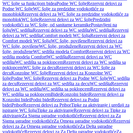
WC šolje sa funkcijom bidea
Podne WC šolje
Rezervni delovi za
Podne WC šolje
WC šolje za predzidne vodokotliće za
monoblok
Rezervni delovi za WC šolje za predzidne vodokotliće za
monoblok
WC šolje
Rezervni delovi za WC šolje
Predzidni
vodokotlići za WC šolje, od sanitarne keramike
Postavljeni na
šolju
WC sedišta
Rezervni delovi za WC sedišta
WC sedišta
Rezervni
delovi za WC sedišta
Comfort modeli WC šolja
Rezervni delovi za
Comfort modeli WC šolja
WC šolje, povišene
Rezervni delovi za
WC šolje, povišene
WC šolje, produžene
Rezervni delovi za WC
šolje, produžene
WC sedišta modela Comfort
Rezervni delovi za WC
sedišta modela Comfort
WC sedišta
Rezervni delovi za WC
sedišta
WC sedišta sa poklopcem
Rezervni delovi za WC sedišta sa
poklopcem
WC šolje za decu
Rezervni delovi za WC šolje za
decu
Konzolne WC šolje
Rezervni delovi za Konzolne WC
šolje
Podne WC šolje
Rezervni delovi za Podne WC šolje
WC sedišta
za decu
Rezervni delovi za WC sedišta za decu
WC sedišta
Rezervni
delovi za WC sedišta
WC sedišta sa poklopcem
Rezervni delovi za
WC sedišta sa poklopcem
Bidei
Konzolni bidei
Rezervni delovi za
Konzolni bidei
Podni bidei
Rezervni delovi za Podni
bidei
Pribor
Rezervni delovi za Pribor
Tipke za aktiviranje i uređaji za
ispiranje WC šolja
Tipke za aktiviranje
Rezervni delovi za Tipke za
aktiviranje
Za Sigma ugradne vodokotliće
Rezervni delovi za Za
Sigma ugradne vodokotliće
Za Omega ugradne vodokotliće
Rezervni
delovi za Za Omega ugradne vodokotliće
Za Delta ugradne
vodokotliće
Rezervni delovi za Za Delta ugradne vodokotliće
Za