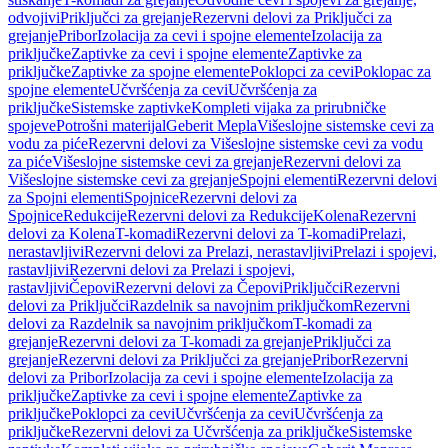
odvojivi
Priključci za grejanje
Rezervni delovi za Priključci za
grejanje
Pribor
Izolacija za cevi i spojne elemente
Izolacija za
priključke
Zaptivke za cevi i spojne elemente
Zaptivke za
priključke
Zaptivke za spojne elemente
Poklopci za cevi
Poklopac za
spojne elemente
Učvršćenja za cevi
Učvršćenja za
priključke
Sistemske zaptivke
Kompleti vijaka za prirubničke
spojeve
Potrošni materijal
Geberit Mepla
Višeslojne sistemske cevi za
vodu za piće
Rezervni delovi za Višeslojne sistemske cevi za vodu
za piće
Višeslojne sistemske cevi za grejanje
Rezervni delovi za
Višeslojne sistemske cevi za grejanje
Spojni elementi
Rezervni delovi
za Spojni elementi
Spojnice
Rezervni delovi za
Spojnice
Redukcije
Rezervni delovi za Redukcije
Kolena
Rezervni
delovi za Kolena
T-komadi
Rezervni delovi za T-komadi
Prelazi,
nerastavljivi
Rezervni delovi za Prelazi, nerastavljivi
Prelazi i spojevi,
rastavljivi
Rezervni delovi za Prelazi i spojevi,
rastavljivi
Čepovi
Rezervni delovi za Čepovi
Priključci
Rezervni
delovi za Priključci
Razdelnik sa navojnim priključkom
Rezervni
delovi za Razdelnik sa navojnim priključkom
T-komadi za
grejanje
Rezervni delovi za T-komadi za grejanje
Priključci za
grejanje
Rezervni delovi za Priključci za grejanje
Pribor
Rezervni
delovi za Pribor
Izolacija za cevi i spojne elemente
Izolacija za
priključke
Zaptivke za cevi i spojne elemente
Zaptivke za
priključke
Poklopci za cevi
Učvršćenja za cevi
Učvršćenja za
priključke
Rezervni delovi za Učvršćenja za priključke
Sistemske