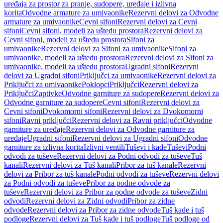
uređaja za prostor za pranje, sudopere, uređaje i izlivna
korita
Odvodne armature za umivaonike
Rezervni delovi za Odvodne
armature za umivaonike
Cevni sifoni
Rezervni delovi za Cevni
sifoni
Cevni sifoni, modeli za uštedu prostora
Rezervni delovi za
Cevni sifoni, modeli za uštedu prostora
Sifoni za
umivaonike
Rezervni delovi za Sifoni za umivaonike
Sifoni za
umivaonike, modeli za uštedu prostora
Rezervni delovi za Sifoni za
umivaonike, modeli za uštedu prostora
Ugradni sifoni
Rezervni
delovi za Ugradni sifoni
Priključci za umivaonike
Rezervni delovi za
Priključci za umivaonike
Poklopci
Priključci
Rezervni delovi za
Priključci
Zaptivke
Odvodne garniture za sudopere
Rezervni delovi za
Odvodne garniture za sudopere
Cevni sifoni
Rezervni delovi za
Cevni sifoni
Dvokomorni sifoni
Rezervni delovi za Dvokomorni
sifoni
Ravni priključci
Rezervni delovi za Ravni priključci
Odvodne
garniture za uređaje
Rezervni delovi za Odvodne garniture za
uređaje
Ugradni sifoni
Rezervni delovi za Ugradni sifoni
Odvodne
garniture za izlivna korita
Izlivni ventili
Tuševi i kade
Tuševi
Podni
odvodi za tuševe
Rezervni delovi za Podni odvodi za tuševe
Tuš
kanali
Rezervni delovi za Tuš kanali
Pribor za tuš kanale
Rezervni
delovi za Pribor za tuš kanale
Podni odvodi za tuševe
Rezervni delovi
za Podni odvodi za tuševe
Pribor za podne odvode za
tuševe
Rezervni delovi za Pribor za podne odvode za tuševe
Zidni
odvodi
Rezervni delovi za Zidni odvodi
Pribor za zidne
odvode
Rezervni delovi za Pribor za zidne odvode
Tuš kade i tuš
podloge
Rezervni delovi za Tuš kade i tuš podloge
Tuš podloge od