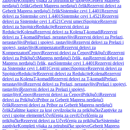
zaptivke
Kompleti vijaka za prirubničke spojeve
Geberit Mapress
nerđajući čelik
Geberit Mapress nerđajući čelik
Rezervni delovi za
Geberit Mapress nerđajući čelik
Sistemske cevi 1.4401
Rezervni
delovi za Sistemske cevi 1.4401
Sistemske cevi 1.4521
Rezervni
delovi za Sistemske cevi 1.4521
Cevni umeci
Spojnice
Rezervni
delovi za Spojnice
Redukcije
Rezervni delovi za
Redukcije
Kolena
Rezervni delovi za Kolena
T-komadi
Rezervni
delovi za T-komadi
Prelazi, nerastavljivi
Rezervni delovi za Prelazi,
nerastavljivi
Prelazi i spojevi, rastavljivi
Rezervni delovi za Prelazi i
spojevi, rastavljivi
Kompenzatori
Rezervni delovi za
Kompenzatori
Čepovi
Rezervni delovi za Čepovi
Priključci
Rezervni
delovi za Priključci
Mapress nerđajući čelik, gas
Rezervni delovi za
Mapress nerđajući čelik, gas
Sistemske cevi 1.4401
Rezervni delovi
za Sistemske cevi 1.4401
Cevni umeci
Spojnice
Rezervni delovi za
Spojnice
Redukcije
Rezervni delovi za Redukcije
Kolena
Rezervni
delovi za Kolena
T-komadi
Rezervni delovi za T-komadi
Prelazi,
nerastavljivi
Rezervni delovi za Prelazi, nerastavljivi
Prelazi i spojevi,
rastavljivi
Rezervni delovi za Prelazi i spojevi,
rastavljivi
Čepovi
Rezervni delovi za Čepovi
Priključci
Rezervni
delovi za Priključci
Pribor za Geberit Mapress nerđajući
čelik
Rezervni delovi za Pribor za Geberit Mapress nerđajući
čelik
Zaštitne kapice za kraj cevi
Izolacija za priključke
Zaptivke za
cevi i spojne elemente
Učvršćenja za cevi
Učvršćenja za
priključke
Rezervni delovi za Učvršćenja za priključke
Sistemske
zaptivke
Kompleti vijaka za prirubničke spojeve
Geberit Mapress