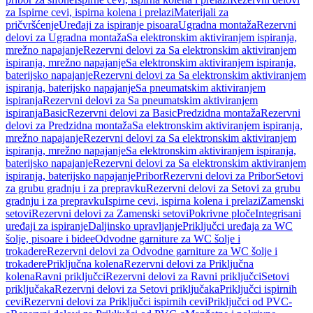
za Ispirne cevi, ispirna kolena i prelazi
Materijali za
pričvršćenje
Uređaji za ispiranje pisoara
Ugradna montaža
Rezervni
delovi za Ugradna montaža
Sa elektronskim aktiviranjem ispiranja,
mrežno napajanje
Rezervni delovi za Sa elektronskim aktiviranjem
ispiranja, mrežno napajanje
Sa elektronskim aktiviranjem ispiranja,
baterijsko napajanje
Rezervni delovi za Sa elektronskim aktiviranjem
ispiranja, baterijsko napajanje
Sa pneumatskim aktiviranjem
ispiranja
Rezervni delovi za Sa pneumatskim aktiviranjem
ispiranja
Basic
Rezervni delovi za Basic
Predzidna montaža
Rezervni
delovi za Predzidna montaža
Sa elektronskim aktiviranjem ispiranja,
mrežno napajanje
Rezervni delovi za Sa elektronskim aktiviranjem
ispiranja, mrežno napajanje
Sa elektronskim aktiviranjem ispiranja,
baterijsko napajanje
Rezervni delovi za Sa elektronskim aktiviranjem
ispiranja, baterijsko napajanje
Pribor
Rezervni delovi za Pribor
Setovi
za grubu gradnju i za prepravku
Rezervni delovi za Setovi za grubu
gradnju i za prepravku
Ispirne cevi, ispirna kolena i prelazi
Zamenski
setovi
Rezervni delovi za Zamenski setovi
Pokrivne ploče
Integrisani
uređaji za ispiranje
Daljinsko upravljanje
Priključci uređaja za WC
šolje, pisoare i bidee
Odvodne garniture za WC šolje i
trokadere
Rezervni delovi za Odvodne garniture za WC šolje i
trokadere
Priključna kolena
Rezervni delovi za Priključna
kolena
Ravni priključci
Rezervni delovi za Ravni priključci
Setovi
priključaka
Rezervni delovi za Setovi priključaka
Priključci ispirnih
cevi
Rezervni delovi za Priključci ispirnih cevi
Priključci od PVC-