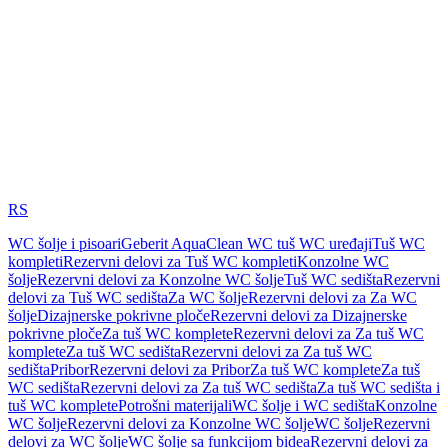
RS
WC šolje i pisoari
Geberit AquaClean WC tuš WC uređaji
Tuš WC
kompleti
Rezervni delovi za Tuš WC kompleti
Konzolne WC
šolje
Rezervni delovi za Konzolne WC šolje
Tuš WC sedišta
Rezervni
delovi za Tuš WC sedišta
Za WC šolje
Rezervni delovi za Za WC
šolje
Dizajnerske pokrivne ploče
Rezervni delovi za Dizajnerske
pokrivne ploče
Za tuš WC komplete
Rezervni delovi za Za tuš WC
komplete
Za tuš WC sedišta
Rezervni delovi za Za tuš WC
sedišta
Pribor
Rezervni delovi za Pribor
Za tuš WC komplete
Za tuš
WC sedišta
Rezervni delovi za Za tuš WC sedišta
Za tuš WC sedišta i
tuš WC komplete
Potrošni materijali
WC šolje i WC sedišta
Konzolne
WC šolje
Rezervni delovi za Konzolne WC šolje
WC šolje
Rezervni
delovi za WC šolje
WC šolje sa funkcijom bidea
Rezervni delovi za