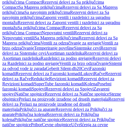
priključcima Compact
Rezervni delovi za Sa priključcima
Compact
Sa Mapress priključcima
Rezervni delovi za Sa Mapress
priključcima
Sa navojnim priključcima
Rezervni delovi za Sa
navojnim priključcima
Zaporni ventili i razdelnici za ugradnu
montažu
Rezervni delovi za Zaporni ventili i razdelnici za ugradnu
montažu
Sa priključcima Compact
Rezervni delovi za Sa
priključcima Compact
Nepovratni ventili
Rezervni delovi za
Nepovratni ventili
Sa Mapress priključcima
Rezervni delovi za Sa
Mapress priključcima
Ventili za odzračivanje za grejanje
Ventili za
brzo odzračivanje
Temperiranje površine
Sistemske cevi
Rezervni
delovi za Sistemske cevi
Asortiman razdelnika
Rezervni delovi za
Asortiman razdelnika
Razdelnici za podno grejanje
Rezervni delovi
za Razdelnici za podno grejanje
Ventili za brzo odzračivanje
Sistemi
za odvod vode iz zgrada
Geberit Silent-db20
Cevi
Fazonski
komadi
Rezervni delovi za Fazonski komadi
Lukovi
Račve
Rezervni
delovi za Račve
Redukcije
Revizioni komadi
Rezervni delovi za
Revizioni komadi
SuperTube fazonski komadi
Kolena
Posebni
fazonski komadi
Spojevi
Rezervni delovi za Spojevi
Zavareni
spojevi
Natične spojnice
Rezervni delovi za Natične spojnice
Stezne
obujmice
Prelazi na proizvode izrađene od drugih materijala
Rezervni
delovi za Prelazi na proizvode izrađene od drugih
materijala
Priključci za aparate
Rezervni delovi za Priključci za
aparate
Priključna kolena
Rezervni delovi za Priključna
kolena
Priključne natične spojnice
Rezervni delovi za Priključne
natične spojnice
Pribor
Cevne obujmice
Učvršćenja za cevne