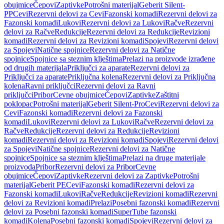
obujmice
Čepovi
Zaptivke
Potrošni materijal
Geberit Silent-
PP
Cevi
Rezervni delovi za Cevi
Fazonski komadi
Rezervni delovi za
Fazonski komadi
Lukovi
Rezervni delovi za Lukovi
Račve
Rezervni
delovi za Račve
Redukcije
Rezervni delovi za Redukcije
Revizioni
komadi
Rezervni delovi za Revizioni komadi
Spojevi
Rezervni delovi
za Spojevi
Natične spojnice
Rezervni delovi za Natične
spojnice
Spojnice sa steznim klještima
Prelazi na proizvode izrađene
od drugih materijala
Priključci za aparate
Rezervni delovi za
Priključci za aparate
Priključna kolena
Rezervni delovi za Priključna
kolena
Ravni priključci
Rezervni delovi za Ravni
priključci
Pribor
Cevne obujmice
Čepovi
Zaptivke
Zaštitni
poklopac
Potrošni materijal
Geberit Silent-Pro
Cevi
Rezervni delovi za
Cevi
Fazonski komadi
Rezervni delovi za Fazonski
komadi
Lukovi
Rezervni delovi za Lukovi
Račve
Rezervni delovi za
Račve
Redukcije
Rezervni delovi za Redukcije
Revizioni
komadi
Rezervni delovi za Revizioni komadi
Spojevi
Rezervni delovi
za Spojevi
Natične spojnice
Rezervni delovi za Natične
spojnice
Spojnice sa steznim klještima
Prelazi na druge materijale
proizvoda
Pribor
Rezervni delovi za Pribor
Cevne
obujmice
Čepovi
Zaptivke
Rezervni delovi za Zaptivke
Potrošni
materijal
Geberit PE
Cevi
Fazonski komadi
Rezervni delovi za
Fazonski komadi
Lukovi
Račve
Redukcije
Revizioni komadi
Rezervni
delovi za Revizioni komadi
Prelazi
Posebni fazonski komadi
Rezervni
delovi za Posebni fazonski komadi
SuperTube fazonski
komadi
Kolena
Posebni fazonski komadi
Spojevi
Rezervni delovi za