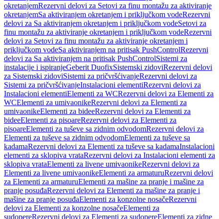
okretanjem
Rezervni delovi za Setovi za finu montažu za aktiviranje
okretanjem
Sa aktiviranjem okretanjem i priključkom vode
Rezervni
delovi za Sa aktiviranjem okretanjem i priključkom vode
Setovi za
finu montažu za aktiviranje okretanjem i priključkom vode
Rezervni
delovi za Setovi za finu montažu za aktiviranje okretanjem i
priključkom vode
Sa aktiviranjem na pritisak PushControl
Rezervni
delovi za Sa aktiviranjem na pritisak PushControl
Sistemi za
instalacije i ispiranje
Geberit Duofix
Sistemski zidovi
Rezervni delovi
za Sistemski zidovi
Sistemi za pričvršćivanje
Rezervni delovi za
Sistemi za pričvršćivanje
Instalacioni elementi
Rezervni delovi za
Instalacioni elementi
Elementi za WC
Rezervni delovi za Elementi za
WC
Elementi za umivaonike
Rezervni delovi za Elementi za
umivaonike
Elementi za bidee
Rezervni delovi za Elementi za
bidee
Elementi za pisoare
Rezervni delovi za Elementi za
pisoare
Elementi za tuševe sa zidnim odvodom
Rezervni delovi za
Elementi za tuševe sa zidnim odvodom
Elementi za tuševe sa
kadama
Rezervni delovi za Elementi za tuševe sa kadama
Instalacioni
elementi za sklopiva vrata
Rezervni delovi za Instalacioni elementi za
sklopiva vrata
Elementi za livene umivaonike
Rezervni delovi za
Elementi za livene umivaonike
Elementi za armaturu
Rezervni delovi
za Elementi za armaturu
Elementi za mašine za pranje i mašine za
pranje posuđa
Rezervni delovi za Elementi za mašine za pranje i
mašine za pranje posuđa
Elementi za konzolne nosače
Rezervni
delovi za Elementi za konzolne nosače
Elementi za
sudopere
Rezervni delovi za Elementi za sudopere
Elementi za zidne