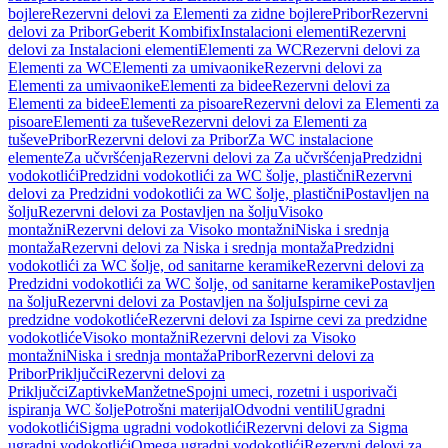
bojlere
Rezervni delovi za Elementi za zidne bojlere
Pribor
Rezervni
delovi za Pribor
Geberit Kombifix
Instalacioni elementi
Rezervni
delovi za Instalacioni elementi
Elementi za WC
Rezervni delovi za
Elementi za WC
Elementi za umivaonike
Rezervni delovi za
Elementi za umivaonike
Elementi za bidee
Rezervni delovi za
Elementi za bidee
Elementi za pisoare
Rezervni delovi za Elementi za
pisoare
Elementi za tuševe
Rezervni delovi za Elementi za
tuševe
Pribor
Rezervni delovi za Pribor
Za WC instalacione
elemente
Za učvršćenja
Rezervni delovi za Za učvršćenja
Predzidni
vodokotlići
Predzidni vodokotlići za WC šolje, plastični
Rezervni
delovi za Predzidni vodokotlići za WC šolje, plastični
Postavljen na
šolju
Rezervni delovi za Postavljen na šolju
Visoko
montažni
Rezervni delovi za Visoko montažni
Niska i srednja
montaža
Rezervni delovi za Niska i srednja montaža
Predzidni
vodokotlići za WC šolje, od sanitarne keramike
Rezervni delovi za
Predzidni vodokotlići za WC šolje, od sanitarne keramike
Postavljen
na šolju
Rezervni delovi za Postavljen na šolju
Ispirne cevi za
predzidne vodokotliće
Rezervni delovi za Ispirne cevi za predzidne
vodokotliće
Visoko montažni
Rezervni delovi za Visoko
montažni
Niska i srednja montaža
Pribor
Rezervni delovi za
Pribor
Priključci
Rezervni delovi za
Priključci
Zaptivke
Manžetne
Spojni umeci, rozetni i usporivači
ispiranja WC šolje
Potrošni materijal
Odvodni ventili
Ugradni
vodokotlići
Sigma ugradni vodokotlići
Rezervni delovi za Sigma
ugradni vodokotlići
Omega ugradni vodokotlići
Rezervni delovi za