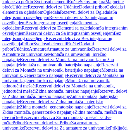
kukice za peškire
Svetlosni elementi
Ručke
Setovi nogara
Magnetne
ploče
Utičnice
Rezervni delovi za Utičnice
Dodatni pribor
Ogledala i
elementi sa ogledalom
Ogledala
Rezervni delovi za Ogledala
Sa
integrisanim osvetljenjem
Rezervni delovi za Sa integrisanim
osvetljenjem
Bez integrisanog osvetljenja
Elementi sa
ogledalom
Rezervni delovi za Elementi sa ogledalom
Sa integrisanim
osvetljenjem
Rezervni delovi za Sa integrisanim osvetljenjem
Bez
integrisanog osvetljenja
Rezervni delovi za Bez integrisanog
osvetljenja
Pribor
Svetlosni elementi
Ručke
Dodatni
pribor
Utičnice
Armature
Armature za umivaonike
Rezervni delovi za
Armature za umivaonike
Montaža na umivaonik, mrežno
napajanje
Rezervni delovi za Montaža na umivaonik, mrežno
napajanje
Montaža na umivaonik, baterijsko napajanje
Rezervni
delovi za Montaža na umivaonik, baterijsko napajanje
Montaža na
umivaonik, generatorsko napajanje
Rezervni delovi za Montaža na
umivaonik, generatorsko napajanje
Montaža na umivaonik,
jednoručni mešači
Rezervni delovi za Montaža na umivaonik,
jednoručni mešači
Zidna montaža, mrežno napajanje
Rezervni delovi
za Zidna montaža, mrežno napajanje
Zidna montaža, baterijsko
napajanje
Rezervni delovi za Zidna montaža, baterijsko
napajanje
Zidna montaža, generatorsko napajanje
Rezervni delovi za
Zidna montaža, generatorsko napajanje
Zidna montaža, mešači sa
dve ručke
Rezervni delovi za Zidna montaža, mešači sa dve
ručke
Pribor
Rezervni delovi za Pribor
Za armature za
umivaonike
Rezervni delovi za Za armature za umivaonike
Priključci