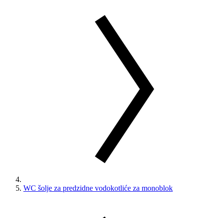
WC šolje za predzidne vodokotliće za monoblok