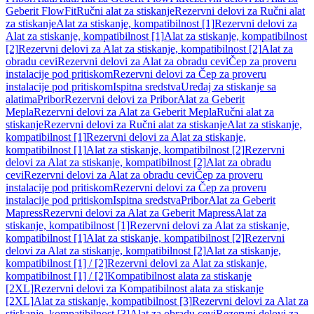
Geberit FlowFit
Ručni alat za stiskanje
Rezervni delovi za Ručni alat
za stiskanje
Alat za stiskanje, kompatibilnost [1]
Rezervni delovi za
Alat za stiskanje, kompatibilnost [1]
Alat za stiskanje, kompatibilnost
[2]
Rezervni delovi za Alat za stiskanje, kompatibilnost [2]
Alat za
obradu cevi
Rezervni delovi za Alat za obradu cevi
Čep za proveru
instalacije pod pritiskom
Rezervni delovi za Čep za proveru
instalacije pod pritiskom
Ispitna sredstva
Uređaj za stiskanje sa
alatima
Pribor
Rezervni delovi za Pribor
Alat za Geberit
Mepla
Rezervni delovi za Alat za Geberit Mepla
Ručni alat za
stiskanje
Rezervni delovi za Ručni alat za stiskanje
Alat za stiskanje,
kompatibilnost [1]
Rezervni delovi za Alat za stiskanje,
kompatibilnost [1]
Alat za stiskanje, kompatibilnost [2]
Rezervni
delovi za Alat za stiskanje, kompatibilnost [2]
Alat za obradu
cevi
Rezervni delovi za Alat za obradu cevi
Čep za proveru
instalacije pod pritiskom
Rezervni delovi za Čep za proveru
instalacije pod pritiskom
Ispitna sredstva
Pribor
Alat za Geberit
Mapress
Rezervni delovi za Alat za Geberit Mapress
Alat za
stiskanje, kompatibilnost [1]
Rezervni delovi za Alat za stiskanje,
kompatibilnost [1]
Alat za stiskanje, kompatibilnost [2]
Rezervni
delovi za Alat za stiskanje, kompatibilnost [2]
Alat za stiskanje,
kompatibilnost [1] / [2]
Rezervni delovi za Alat za stiskanje,
kompatibilnost [1] / [2]
Kompatibilnost alata za stiskanje
[2XL]
Rezervni delovi za Kompatibilnost alata za stiskanje
[2XL]
Alat za stiskanje, kompatibilnost [3]
Rezervni delovi za Alat za
stiskanje, kompatibilnost [3]
Alat za obradu cevi
Rezervni delovi za