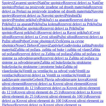
Spojevi
Zavareni spojevi
Natične spojnice
Rezervni delovi za Natične
spojnice
Prelazi na proizvode izrađene od drugih materijala
Rezervni
delovi za Prelazi na proizvode izrađene od drugih materijala
Navojni
spojevi
Rezervni delovi za Navojni spojevi
Prirubnički
spojevi
Prirubni priključci
Priključci za aparate
Rezervni delovi za
Priključci za aparate
Priključna kolena
Rezervni delovi za Priključna
kolena
Priključne spojnice
Rezervni delovi za Priključne
spojnice
Ravni priključci
Rezervni delovi za Ravni priključci
Cevni
sifoni
Rezervni delovi za Cevni sifoni
Pužni sifoni
Rezervni delovi za
Pužni sifoni
Pribor
Cevne obujmice
Učvršćenja za cevne
obujmice
Noseći žlebovi
Čepovi
Zaptivke
Građevinska zaštita
Potrošni
materijal
Zaštita od požara, zaštita od buke i zaštita od vlage
Zaštita
od požara
Rezervni delovi za Zaštita od požara
Zaštita od požara za
sisteme za odvodnjavanje
Rezervni delovi za Zaštita od požara za
sisteme za odvodnjavanje
Zaštita od buke
Izolacija strukturne
buke
Izolacija strukturne i prostorne buke
Zaštita od
vlage
Izolacija
Ventili za ventilaciju za odvod vode
Ventili za
ventilaciju
Rezervni delovi za Ventili za ventilaciju
Ventili za
zadržavanje energije
Geberit Pluvia odvodnjavanje krova
Krovni
ulivni elementi
Rezervni delovi za Krovni ulivni elementi
Krovni
ulivni elementi do 12 l/s
Rezervni delovi za Krovni ulivni elementi
do 12 l/s
Krovni ulivni elementi do 25 l/s
Rezervni delovi za Krovni
ulivni elementi do 25 l/s
Krovni ulivni elementi do 100 l/s
Rezervni
delovi za Krovni ulivni elementi do 100 l/s
Krovni ulivni elementi za
žljebove
Rezervni delovi za Krovni ulivni elementi za