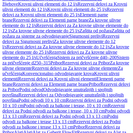
žljebove
Krovni ulivni elementi do 12 l/s
Rezervni delovi za Krovni
ulivni elementi do 12 l/s
Krovni ulivni elementi do 25 l/s
Rezervni
delovi za Krovni ulivni elementi do 25 l/s
Elementi parne
brane
Rezervni delovi za Elementi parne brane
Za krovne ulivne
elemente do 12 l/s
Rezervni delovi za Za krovne ulivne elemente do
12 l/s
Za krovne ulivne elemente do 25 l/s
Zaštita od požara
Zaštita od
požara za sisteme za odvodnjavanje
Sigurnosni prelivi
Rezervni
delovi za Sigurnosni prelivi
Za krovne ulivne elemente do 12
l/s
Rezervni delovi za Za krovne ulivne elemente do 12 l/s
Za krovne
ulivne elemente do 25 l/s
Rezervni delovi za Za krovne ulivne
elemente do 25 l/s
Učvršćenja
Sistem za pričvršćenje d40–200
Sistem
za pričvršćenje d250–315
Pribor
Rezervni delovi za Pribor
Za krovne
ulivne elemente
Rezervni delovi za Za krovne ulivne elemente
Za
učvršćenja
Konvencionalno odvodnjavanje krova
Krovni ulivni
elementi
Rezervni delovi za Krovni ulivni elementi
Elementi parne
brane
Rezervni delovi za Elementi parne brane
Pribor
Rezervni delovi
za Pribor
Podni odvod
Odvodnjavanje unutrašnjih i spoljnih
površina
Rezervni delovi za Odvodnjavanje unutrašnjih i spoljnih
površina
Podni odvodi 10 x 10 cm
Rezervni delovi za Podni odvodi
10 x 10 cm
Podni odvodi za balkone i terase, 10 x 10 cm
Rezervni
delovi za Podni odvodi za balkone i terase, 10 x 10 cm
Podni odvodi
13 x 13 cm
Rezervni delovi za Podni odvodi 13 x 13 cm
Podni
odvodi za balkone i terase 13 x 13 cm
Rezervni delovi za Podni
odvodi za balkone i terase 13 x 13 cm
Pribor
Rezervni delovi za
Pribor
Alati
Alati
Alat za Geberit FlowFit
Rezervni delovi za Alat za