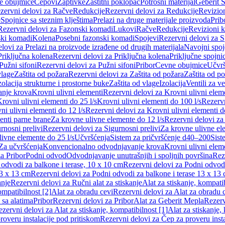
e obujmice
Čepovi
Zaptivke
Zaštitni poklopac
Potrošni materijal
Geberit S
zervni delovi za Račve
Redukcije
Rezervni delovi za Redukcije
Revizio
e
Spojnice sa steznim klještima
Prelazi na druge materijale proizvoda
Prib
Rezervni delovi za Fazonski komadi
Lukovi
Račve
Redukcije
Revizioni 
ski komadi
Kolena
Posebni fazonski komadi
Spojevi
Rezervni delovi za S
lovi za Prelazi na proizvode izrađene od drugih materijala
Navojni spoj
Priključna kolena
Rezervni delovi za Priključna kolena
Priključne spojni
Pužni sifoni
Rezervni delovi za Pužni sifoni
Pribor
Cevne obujmice
Učvrš
vlage
Zaštita od požara
Rezervni delovi za Zaštita od požara
Zaštita od p
zolacija strukturne i prostorne buke
Zaštita od vlage
Izolacija
Ventili za v
anje krova
Krovni ulivni elementi
Rezervni delovi za Krovni ulivni elem
rovni ulivni elementi do 25 l/s
Krovni ulivni elementi do 100 l/s
Rezervn
ni ulivni elementi do 12 l/s
Rezervni delovi za Krovni ulivni elementi do
enti parne brane
Za krovne ulivne elemente do 12 l/s
Rezervni delovi za
rnosni prelivi
Rezervni delovi za Sigurnosni prelivi
Za krovne ulivne el
ivne elemente do 25 l/s
Učvršćenja
Sistem za pričvršćenje d40–200
Sist
Za učvršćenja
Konvencionalno odvodnjavanje krova
Krovni ulivni elem
a Pribor
Podni odvod
Odvodnjavanje unutrašnjih i spoljnih površina
Rez
odvodi za balkone i terase, 10 x 10 cm
Rezervni delovi za Podni odvodi
13 x 13 cm
Rezervni delovi za Podni odvodi za balkone i terase 13 x 13
anje
Rezervni delovi za Ručni alat za stiskanje
Alat za stiskanje, kompatib
ompatibilnost [2]
Alat za obradu cevi
Rezervni delovi za Alat za obradu 
 sa alatima
Pribor
Rezervni delovi za Pribor
Alat za Geberit Mepla
Rezerv
zervni delovi za Alat za stiskanje, kompatibilnost [1]
Alat za stiskanje,
roveru instalacije pod pritiskom
Rezervni delovi za Čep za proveru insta