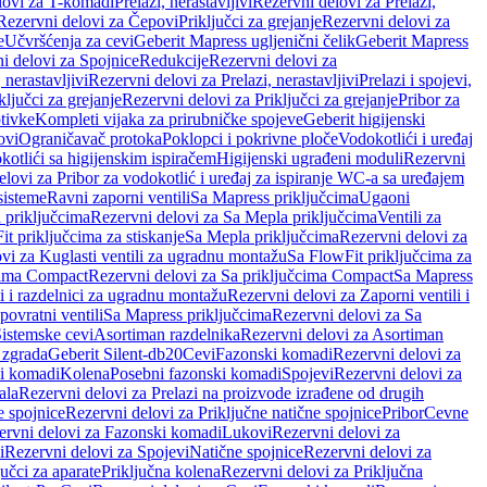
lovi za T-komadi
Prelazi, nerastavljivi
Rezervni delovi za Prelazi,
Rezervni delovi za Čepovi
Priključci za grejanje
Rezervni delovi za
e
Učvršćenja za cevi
Geberit Mapress ugljenični čelik
Geberit Mapress
i delovi za Spojnice
Redukcije
Rezervni delovi za
, nerastavljivi
Rezervni delovi za Prelazi, nerastavljivi
Prelazi i spojevi,
ključci za grejanje
Rezervni delovi za Priključci za grejanje
Pribor za
tivke
Kompleti vijaka za prirubničke spojeve
Geberit higijenski
ovi
Ograničavač protoka
Poklopci i pokrivne ploče
Vodokotlići i uređaj
otlići sa higijenskim ispiračem
Higijenski ugrađeni moduli
Rezervni
elovi za Pribor za vodokotlić i uređaj za ispiranje WC-a sa uređajem
sisteme
Ravni zaporni ventili
Sa Mapress priključcima
Ugaoni
 priključcima
Rezervni delovi za Sa Mepla priključcima
Ventili za
t priključcima za stiskanje
Sa Mepla priključcima
Rezervni delovi za
vi za Kuglasti ventili za ugradnu montažu
Sa FlowFit priključcima za
cima Compact
Rezervni delovi za Sa priključcima Compact
Sa Mapress
i i razdelnici za ugradnu montažu
Rezervni delovi za Zaporni ventili i
ovratni ventili
Sa Mapress priključcima
Rezervni delovi za Sa
Sistemske cevi
Asortiman razdelnika
Rezervni delovi za Asortiman
 zgrada
Geberit Silent-db20
Cevi
Fazonski komadi
Rezervni delovi za
i komadi
Kolena
Posebni fazonski komadi
Spojevi
Rezervni delovi za
ala
Rezervni delovi za Prelazi na proizvode izrađene od drugih
e spojnice
Rezervni delovi za Priključne natične spojnice
Pribor
Cevne
ervni delovi za Fazonski komadi
Lukovi
Rezervni delovi za
i
Rezervni delovi za Spojevi
Natične spojnice
Rezervni delovi za
učci za aparate
Priključna kolena
Rezervni delovi za Priključna