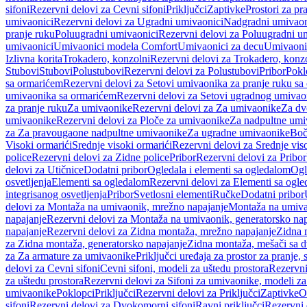
sifoni
Rezervni delovi za Cevni sifoni
Priključci
Zaptivke
Prostori za pr
umivaonici
Rezervni delovi za Ugradni umivaonici
Nadgradni umivaon
pranje ruku
Poluugradni umivaonici
Rezervni delovi za Poluugradni u
umivaonici
Umivaonici modela Comfort
Umivaonici za decu
Umivaoni
Izlivna korita
Trokadero, konzolni
Rezervni delovi za Trokadero, konz
Stubovi
Stubovi
Polustubovi
Rezervni delovi za Polustubovi
Pribor
Pokl
sa ormarićem
Rezervni delovi za Setovi umivaonika za pranje ruku s
umivaonika sa ormarićem
Rezervni delovi za Setovi ugradnog umivao
za pranje ruku
Za umivaonike
Rezervni delovi za Za umivaonike
Za dv
umivaonike
Rezervni delovi za Ploče za umivaonike
Za nadpultne umi
za Za pravougaone nadpultne umivaonike
Za ugradne umivaonike
Boč
Visoki ormarići
Srednje visoki ormarići
Rezervni delovi za Srednje vis
police
Rezervni delovi za Zidne police
Pribor
Rezervni delovi za Pribor
delovi za Utičnice
Dodatni pribor
Ogledala i elementi sa ogledalom
Ogl
osvetljenja
Elementi sa ogledalom
Rezervni delovi za Elementi sa ogl
integrisanog osvetljenja
Pribor
Svetlosni elementi
Ručke
Dodatni pribor
delovi za Montaža na umivaonik, mrežno napajanje
Montaža na umivao
napajanje
Rezervni delovi za Montaža na umivaonik, generatorsko nap
napajanje
Rezervni delovi za Zidna montaža, mrežno napajanje
Zidna 
za Zidna montaža, generatorsko napajanje
Zidna montaža, mešači sa d
za Za armature za umivaonike
Priključci uređaja za prostor za pranje, 
delovi za Cevni sifoni
Cevni sifoni, modeli za uštedu prostora
Rezervni
za uštedu prostora
Rezervni delovi za Sifoni za umivaonike, modeli za
umivaonike
Poklopci
Priključci
Rezervni delovi za Priključci
Zaptivke
O
sifoni
Rezervni delovi za Dvokomorni sifoni
Ravni priključci
Rezervni 