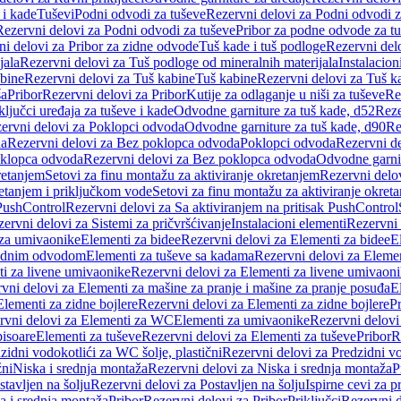
 i kade
Tuševi
Podni odvodi za tuševe
Rezervni delovi za Podni odvodi z
Rezervni delovi za Podni odvodi za tuševe
Pribor za podne odvode za t
i delovi za Pribor za zidne odvode
Tuš kade i tuš podloge
Rezervni delo
jala
Rezervni delovi za Tuš podloge od mineralnih materijala
Instalacion
bine
Rezervni delovi za Tuš kabine
Tuš kabine
Rezervni delovi za Tuš k
ša
Pribor
Rezervni delovi za Pribor
Kutije za odlaganje u niši za tuševe
Re
ključci uređaja za tuševe i kade
Odvodne garniture za tuš kade, d52
Reze
ervni delovi za Poklopci odvoda
Odvodne garniture za tuš kade, d90
Re
da
Rezervni delovi za Bez poklopca odvoda
Poklopci odvoda
Rezervni d
klopca odvoda
Rezervni delovi za Bez poklopca odvoda
Odvodne garnit
retanjem
Setovi za finu montažu za aktiviranje okretanjem
Rezervni delov
retanjem i priključkom vode
Setovi za finu montažu za aktiviranje okret
 PushControl
Rezervni delovi za Sa aktiviranjem na pritisak PushControl
ervni delovi za Sistemi za pričvršćivanje
Instalacioni elementi
Rezervni 
 za umivaonike
Elementi za bidee
Rezervni delovi za Elementi za bidee
E
 zidnim odvodom
Elementi za tuševe sa kadama
Rezervni delovi za Eleme
i za livene umivaonike
Rezervni delovi za Elementi za livene umivaon
vni delovi za Elementi za mašine za pranje i mašine za pranje posuđa
E
Elementi za zidne bojlere
Rezervni delovi za Elementi za zidne bojlere
Pr
rvni delovi za Elementi za WC
Elementi za umivaonike
Rezervni delovi
pisoare
Elementi za tuševe
Rezervni delovi za Elementi za tuševe
Pribor
R
zidni vodokotlići za WC šolje, plastični
Rezervni delovi za Predzidni vo
žni
Niska i srednja montaža
Rezervni delovi za Niska i srednja montaža
P
stavljen na šolju
Rezervni delovi za Postavljen na šolju
Ispirne cevi za 
a i srednja montaža
Pribor
Rezervni delovi za Pribor
Priključci
Rezervni d