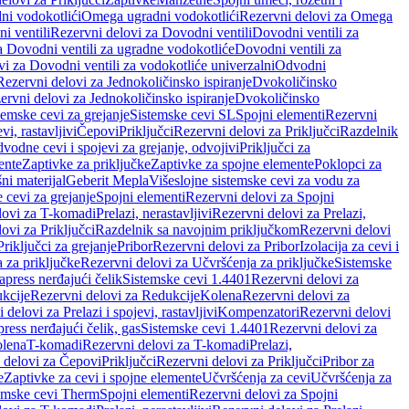
ni vodokotlići
Omega ugradni vodokotlići
Rezervni delovi za Omega
i ventili
Rezervni delovi za Dovodni ventili
Dovodni ventili za
a Dovodni ventili za ugradne vodokotliće
Dovodni ventili za
i za Dovodni ventili za vodokotliće univerzalni
Odvodni
Rezervni delovi za Jednokoličinsko ispiranje
Dvokoličinsko
ervni delovi za Jednokoličinsko ispiranje
Dvokoličinsko
temske cevi za grejanje
Sistemske cevi SL
Spojni elementi
Rezervni
vi, rastavljivi
Čepovi
Priključci
Rezervni delovi za Priključci
Razdelnik
vodne cevi i spojevi za grejanje, odvojivi
Priključci za
ente
Zaptivke za priključke
Zaptivke za spojne elemente
Poklopci za
ni materijal
Geberit Mepla
Višeslojne sistemske cevi za vodu za
 cevi za grejanje
Spojni elementi
Rezervni delovi za Spojni
lovi za T-komadi
Prelazi, nerastavljivi
Rezervni delovi za Prelazi,
ovi za Priključci
Razdelnik sa navojnim priključkom
Rezervni delovi
riključci za grejanje
Pribor
Rezervni delovi za Pribor
Izolacija za cevi i
 za priključke
Rezervni delovi za Učvršćenja za priključke
Sistemske
press nerđajući čelik
Sistemske cevi 1.4401
Rezervni delovi za
kcije
Rezervni delovi za Redukcije
Kolena
Rezervni delovi za
 delovi za Prelazi i spojevi, rastavljivi
Kompenzatori
Rezervni delovi
ress nerđajući čelik, gas
Sistemske cevi 1.4401
Rezervni delovi za
olena
T-komadi
Rezervni delovi za T-komadi
Prelazi,
 delovi za Čepovi
Priključci
Rezervni delovi za Priključci
Pribor za
e
Zaptivke za cevi i spojne elemente
Učvršćenja za cevi
Učvršćenja za
emske cevi Therm
Spojni elementi
Rezervni delovi za Spojni