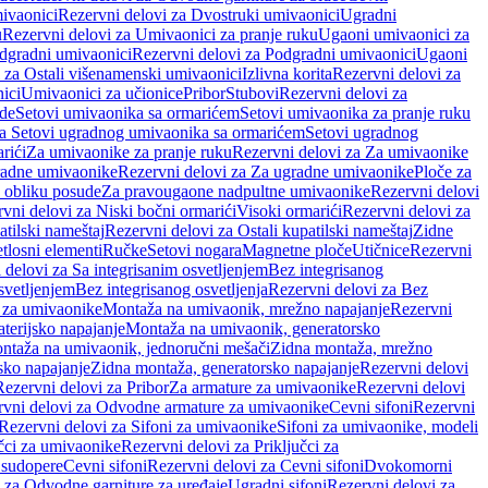
ivaonici
Rezervni delovi za Dvostruki umivaonici
Ugradni
u
Rezervni delovi za Umivaonici za pranje ruku
Ugaoni umivaonici za
dgradni umivaonici
Rezervni delovi za Podgradni umivaonici
Ugaoni
 za Ostali višenamenski umivaonici
Izlivna korita
Rezervni delovi za
ici
Umivaonici za učionice
Pribor
Stubovi
Rezervni delovi za
ade
Setovi umivaonika sa ormarićem
Setovi umivaonika za pranje ruku
za Setovi ugradnog umivaonika sa ormarićem
Setovi ugradnog
rići
Za umivaonike za pranje ruku
Rezervni delovi za Za umivaonike
radne umivaonike
Rezervni delovi za Za ugradne umivaonike
Ploče za
 obliku posude
Za pravougaone nadpultne umivaonike
Rezervni delovi
vni delovi za Niski bočni ormarići
Visoki ormarići
Rezervni delovi za
atilski nameštaj
Rezervni delovi za Ostali kupatilski nameštaj
Zidne
tlosni elementi
Ručke
Setovi nogara
Magnetne ploče
Utičnice
Rezervni
 delovi za Sa integrisanim osvetljenjem
Bez integrisanog
svetljenjem
Bez integrisanog osvetljenja
Rezervni delovi za Bez
 za umivaonike
Montaža na umivaonik, mrežno napajanje
Rezervni
terijsko napajanje
Montaža na umivaonik, generatorsko
ntaža na umivaonik, jednoručni mešači
Zidna montaža, mrežno
sko napajanje
Zidna montaža, generatorsko napajanje
Rezervni delovi
Rezervni delovi za Pribor
Za armature za umivaonike
Rezervni delovi
rvni delovi za Odvodne armature za umivaonike
Cevni sifoni
Rezervni
Rezervni delovi za Sifoni za umivaonike
Sifoni za umivaonike, modeli
učci za umivaonike
Rezervni delovi za Priključci za
 sudopere
Cevni sifoni
Rezervni delovi za Cevni sifoni
Dvokomorni
 za Odvodne garniture za uređaje
Ugradni sifoni
Rezervni delovi za