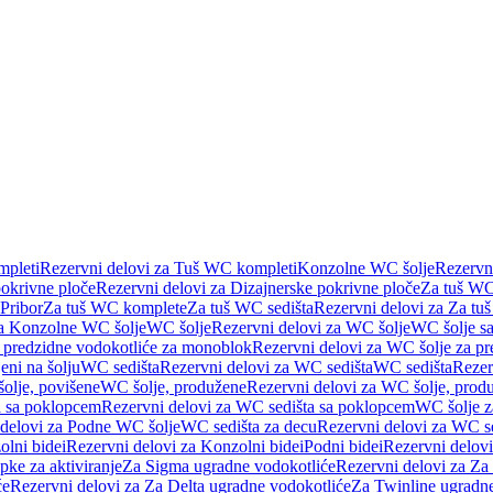
pleti
Rezervni delovi za Tuš WC kompleti
Konzolne WC šolje
Rezervn
pokrivne ploče
Rezervni delovi za Dizajnerske pokrivne ploče
Za tuš WC
 Pribor
Za tuš WC komplete
Za tuš WC sedišta
Rezervni delovi za Za tu
za Konzolne WC šolje
WC šolje
Rezervni delovi za WC šolje
WC šolje sa
 predzidne vodokotliće za monoblok
Rezervni delovi za WC šolje za p
eni na šolju
WC sedišta
Rezervni delovi za WC sedišta
WC sedišta
Rezer
olje, povišene
WC šolje, produžene
Rezervni delovi za WC šolje, prod
 sa poklopcem
Rezervni delovi za WC sedišta sa poklopcem
WC šolje z
 delovi za Podne WC šolje
WC sedišta za decu
Rezervni delovi za WC se
lni bidei
Rezervni delovi za Konzolni bidei
Podni bidei
Rezervni delovi
pke za aktiviranje
Za Sigma ugradne vodokotliće
Rezervni delovi za Za
će
Rezervni delovi za Za Delta ugradne vodokotliće
Za Twinline ugradne