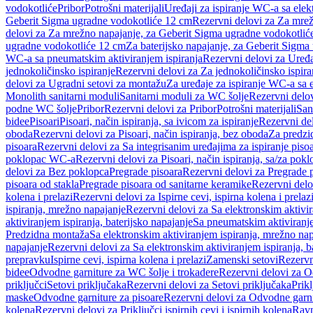
vodokotliće
Pribor
Potrošni materijali
Uređaji za ispiranje WC-a sa elek
Geberit Sigma ugradne vodokotliće 12 cm
Rezervni delovi za Za mre
delovi za Za mrežno napajanje, za Geberit Sigma ugradne vodokotlić
ugradne vodokotliće 12 cm
Za baterijsko napajanje, za Geberit Sigm
WC-a sa pneumatskim aktiviranjem ispiranja
Rezervni delovi za Uređa
jednokoličinsko ispiranje
Rezervni delovi za Za jednokoličinsko ispira
delovi za Ugradni setovi za montažu
Za uređaje za ispiranje WC-a sa e
Monolith sanitarni moduli
Sanitarni moduli za WC šolje
Rezervni delov
podne WC šolje
Pribor
Rezervni delovi za Pribor
Potrošni materijali
San
bidee
Pisoari
Pisoari, način ispiranja, sa ivicom za ispiranje
Rezervni del
oboda
Rezervni delovi za Pisoari, način ispiranja, bez oboda
Za predzid
pisoara
Rezervni delovi za Sa integrisanim uređajima za ispiranje piso
poklopac WC-a
Rezervni delovi za Pisoari, način ispiranja, sa/za po
delovi za Bez poklopca
Pregrade pisoara
Rezervni delovi za Pregrade 
pisoara od stakla
Pregrade pisoara od sanitarne keramike
Rezervni delo
kolena i prelazi
Rezervni delovi za Ispirne cevi, ispirna kolena i prelaz
ispiranja, mrežno napajanje
Rezervni delovi za Sa elektronskim aktivi
aktiviranjem ispiranja, baterijsko napajanje
Sa pneumatskim aktiviranje
Predzidna montaža
Sa elektronskim aktiviranjem ispiranja, mrežno na
napajanje
Rezervni delovi za Sa elektronskim aktiviranjem ispiranja, b
prepravku
Ispirne cevi, ispirna kolena i prelazi
Zamenski setovi
Rezervn
bidee
Odvodne garniture za WC šolje i trokadere
Rezervni delovi za O
priključci
Setovi priključaka
Rezervni delovi za Setovi priključaka
Prikl
maske
Odvodne garniture za pisoare
Rezervni delovi za Odvodne garni
kolena
Rezervni delovi za Priključci ispirnih cevi i ispirnih kolena
Ravn