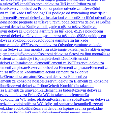
a tuševe
Tuš kanali
Rezervni delovi za Tuš kanali
Pribor za tuš
uševe
Rezervni delovi za Pribor za podne odvode za tuševe
Zidni
vi za Tuš kade i tuš podloge
Tuš podloge od mineralnog materijala i
i elementi
Rezervni delovi za Instalacioni elementi
Specifični odvodi za
abine
Bočne pregrade za tuševe u ravni poda
Rezervni delovi za Bočne
zervni delovi za Kutije za odlaganje u niši za tuševe
Kutije za
rvni delovi za Odvodne garniture za tuš kade, d52
Sa poklopcem
zervni delovi za Odvodne garniture za tuš kade, d90
Sa poklopcem
elovi za Poklopci odvoda
Odvodne garniture za tuš kade
ure za kade, d52
Rezervni delovi za Odvodne garniture za kade,
i za Setovi za finu montažu za aktiviranje okretanjem
Sa aktiviranjem
anjem i priključkom vode
Rezervni delovi za Setovi za finu montažu za
Sistemi za instalacije i ispiranje
Geberit Duofix
Sistemski
delovi za Instalacioni elementi
Elementi za WC
Rezervni delovi za
lementi za pisoare
Rezervni delovi za Elementi za pisoare
Elementi za
nti za tuševe sa kadama
Instalacioni elementi za sklopiva
ike
Elementi za armaturu
Rezervni delovi za Elementi za
lementi za konzolne nosače
Rezervni delovi za Elementi za konzolne
ibor
Rezervni delovi za Pribor
Geberit Kombifix
Instalacioni
 za Elementi za umivaonike
Elementi za bidee
Rezervni delovi za
ezervni delovi za Pribor
Za WC instalacione elemente
Za
dokotlići za WC šolje, plastični
Postavljen na šolju
Rezervni delovi za
redzidni vodokotlići za WC šolje, od sanitarne keramike
Rezervni
predzidne vodokotliće
Rezervni delovi za Ispirne cevi za predzidne
elovi za Priključci
Zaptivke
Manžetne
Spojni umeci, rozetni i