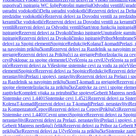
usporivači ispiranja WC šolje
Potrošni materijal
Odvodni ventili
Ugradn
ugradni vodokotlići
Delta ugradni vodokotlići
Rezervni delovi za Delta
predzidne vodokotliće
Rezervni delovi za Dovodni ventili za predzidn
keramičke vodokotliće
Rezervni delovi za Dovodni ventili za keramič
ventili
Rezervni delovi za Odvodni ventili
Start/stop funkcija ispiranja
R
ispiranje
Rezervni delovi za Dvokoličinsko ispiranje
Unutrašnje garnit
ispiranje
Rezervni delovi za Dvokoličinsko ispiranje
Pribor
Membrane
S
delovi za Spojni elementi
Spojnice
Redukcije
Kolana
T-komadi
Prelazi, 
sa navojnim priključkom
Rezervni delovi za Razdelnik sa navojnim p
grejanje
Rezervni delovi za Priključci za grejanje
Pribor
Izolacija za ce
cevi
Poklopac za spojne elemente
Učvršćenja za cevi
Učvršćenja za pri
piće
Rezervni delovi za Višeslojne sistemske cevi za vodu za piće
Više
elementi
Spojnice
Rezervni delovi za Spojnice
Redukcije
Rezervni delo
nerastavljivi
Prelazi i spojevi, rastavljivi
Rezervni delovi za Prelazi i spo
za Razdelnik sa navojnim priključkom
T-komadi za grejanje
Rezervni 
spojne elemente
Izolacija za priključke
Zaptivke za cevi i spojne eleme
zaptivke
Kompleti vijaka za prirubničke spojeve
Geberit Mapress nerđa
Sistemske cevi 1.4401
Sistemske cevi 1.4521
Rezervni delovi za Siste
Kolena
T-komadi
Rezervni delovi za T-komadi
Prelazi, nerastavljivi
Rez
za Kompenzatori
Čepovi
Rezervni delovi za Čepovi
Priključci
Rezervni 
Sistemske cevi 1.4401
Cevni umeci
Spojnice
Rezervni delovi za Spojni
nerastavljivi
Rezervni delovi za Prelazi, nerastavljivi
Prelazi i spojevi, r
Geberit Mapress nerđajući čelik
Rezervni delovi za Pribor za Geberit 
priključke
Rezervni delovi za Učvršćenja za priključke
Sistemske zapt