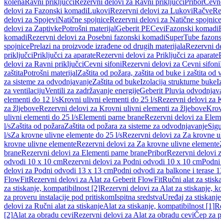
kolena
Ravni priključci
Rezervni delovi za Ravni priključci
Pribor
Cevn
delovi za Fazonski komadi
Lukovi
Rezervni delovi za Lukovi
Račve
Re
delovi za Spojevi
Natične spojnice
Rezervni delovi za Natične spojnic
delovi za Zaptivke
Potrošni materijal
Geberit PE
Cevi
Fazonski komadi
komadi
Rezervni delovi za Posebni fazonski komadi
SuperTube fazon
spojnice
Prelazi na proizvode izrađene od drugih materijala
Rezervni de
priključci
Priključci za aparate
Rezervni delovi za Priključci za aparate
delovi za Ravni priključci
Cevni sifoni
Rezervni delovi za Cevni sifoni
zaštita
Potrošni materijal
Zaštita od požara, zaštita od buke i zaštita od 
za sisteme za odvodnjavanje
Zaštita od buke
Izolacija strukturne buke
I
za ventilaciju
Ventili za zadržavanje energije
Geberit Pluvia odvodnjav
elementi do 12 l/s
Krovni ulivni elementi do 25 l/s
Rezervni delovi za K
za žljebove
Rezervni delovi za Krovni ulivni elementi za žljebove
Krov
ulivni elementi do 25 l/s
Elementi parne brane
Rezervni delovi za Elem
l/s
Zaštita od požara
Zaštita od požara za sisteme za odvodnjavanje
Sigu
l/s
Za krovne ulivne elemente do 25 l/s
Rezervni delovi za Za krovne ul
krovne ulivne elemente
Rezervni delovi za Za krovne ulivne elemente
brane
Rezervni delovi za Elementi parne brane
Pribor
Rezervni delovi z
odvodi 10 x 10 cm
Rezervni delovi za Podni odvodi 10 x 10 cm
Podni 
delovi za Podni odvodi 13 x 13 cm
Podni odvodi za balkone i terase 
FlowFit
Rezervni delovi za Alat za Geberit FlowFit
Ručni alat za stisk
za stiskanje, kompatibilnost [2]
Rezervni delovi za Alat za stiskanje, k
za proveru instalacije pod pritiskom
Ispitna sredstva
Uređaj za stiskanje
delovi za Ručni alat za stiskanje
Alat za stiskanje, kompatibilnost [1]
Re
[2]
Alat za obradu cevi
Rezervni delovi za Alat za obradu cevi
Čep za p