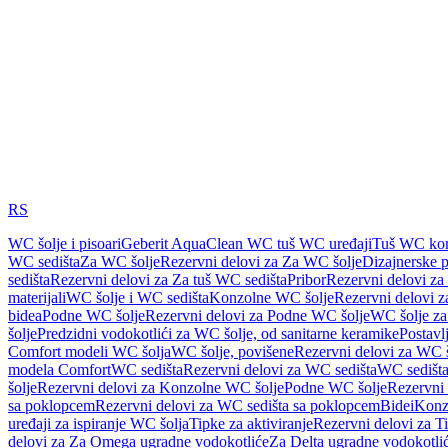
RS
WC šolje i pisoari
Geberit AquaClean WC tuš WC uređaji
Tuš WC kom
WC sedišta
Za WC šolje
Rezervni delovi za Za WC šolje
Dizajnerske 
sedišta
Rezervni delovi za Za tuš WC sedišta
Pribor
Rezervni delovi za
materijali
WC šolje i WC sedišta
Konzolne WC šolje
Rezervni delovi 
bidea
Podne WC šolje
Rezervni delovi za Podne WC šolje
WC šolje za
šolje
Predzidni vodokotlići za WC šolje, od sanitarne keramike
Postavlj
Comfort modeli WC šolja
WC šolje, povišene
Rezervni delovi za WC š
modela Comfort
WC sedišta
Rezervni delovi za WC sedišta
WC sedišta
šolje
Rezervni delovi za Konzolne WC šolje
Podne WC šolje
Rezervni
sa poklopcem
Rezervni delovi za WC sedišta sa poklopcem
Bidei
Konzo
uređaji za ispiranje WC šolja
Tipke za aktiviranje
Rezervni delovi za Ti
delovi za Za Omega ugradne vodokotliće
Za Delta ugradne vodokotli