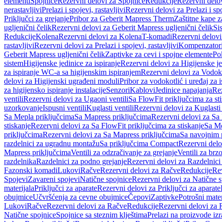
elementi
Spojnice
Rezervni delovi za Spojnice
Redukcije
Rezervni delo
nerastavljivi
Prelazi i spojevi, rastavljivi
Rezervni delovi za Prelazi i spo
Priključci za grejanje
Pribor za Geberit Mapress Therm
Zaštitne kape z
ugljenični čelik
Rezervni delovi za Geberit Mapress ugljenični čelik
Si
Redukcije
Kolena
Rezervni delovi za Kolena
T-komadi
Rezervni delov
rastavljivi
Rezervni delovi za Prelazi i spojevi, rastavljivi
Kompenzator
Geberit Mapress ugljenični čelik
Zaptivke za cevi i spojne elemente
Po
sistem
Higijenske jedinice za ispiranje
Rezervni delovi za Higijenske je
za ispiranje WC-a sa higijenskim ispiranjem
Rezervni delovi za Vodoko
delovi za Higijenski ugrađeni moduli
Pribor za vodokotlić i uređaj za 
za higijensko ispiranje instalacije
Senzori
Kablovi
Jedinice napajanja
Rez
ventili
Rezervni delovi za Ugaoni ventili
Sa FlowFit priključcima za st
uzorkovanje
Ispusni ventili
Kuglasti ventili
Rezervni delovi za Kuglasti 
Sa Mepla priključcima
Sa Mapress priključcima
Rezervni delovi za Sa
stiskanje
Rezervni delovi za Sa FlowFit priključcima za stiskanje
Sa Me
priključcima
Rezervni delovi za Sa Mapress priključcima
Sa navojnim 
razdelnici za ugradnu montažu
Sa priključcima Compact
Rezervni delo
Mapress priključcima
Ventili za odzračivanje za grejanje
Ventili za brz
razdelnika
Razdelnici za podno grejanje
Rezervni delovi za Razdelnici
Fazonski komadi
Lukovi
Račve
Rezervni delovi za Račve
Redukcije
Re
Spojevi
Zavareni spojevi
Natične spojnice
Rezervni delovi za Natične s
materijala
Priključci za aparate
Rezervni delovi za Priključci za aparate
obujmice
Učvršćenja za cevne obujmice
Čepovi
Zaptivke
Potrošni mater
Lukovi
Račve
Rezervni delovi za Račve
Redukcije
Rezervni delovi za 
Natične spojnice
Spojnice sa steznim klještima
Prelazi na proizvode iz