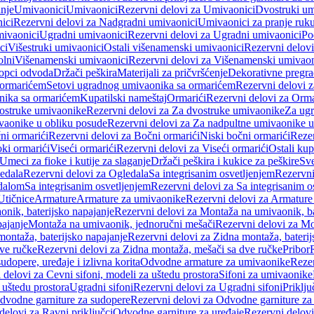
anje
Umivaonici
Umivaonici
Rezervni delovi za Umivaonici
Dvostruki um
ici
Rezervni delovi za Nadgradni umivaonici
Umivaonici za pranje ruk
mivaonici
Ugradni umivaonici
Rezervni delovi za Ugradni umivaonici
Po
ci
Višestruki umivaonici
Ostali višenamenski umivaonici
Rezervni delovi
olni
Višenamenski umivaonici
Rezervni delovi za Višenamenski umivaon
opci odvoda
Držači peškira
Materijali za pričvršćenje
Dekorativne pregr
a ormarićem
Setovi ugradnog umivaonika sa ormarićem
Rezervni delovi 
nika sa ormarićem
Kupatilski nameštaj
Ormarići
Rezervni delovi za Orma
ostruke umivaonike
Rezervni delovi za Za dvostruke umivaonike
Za ug
vaonike u obliku posude
Rezervni delovi za Za nadpultne umivaonike u
ni ormarići
Rezervni delovi za Bočni ormarići
Niski bočni ormarići
Rezer
oki ormarići
Viseći ormarići
Rezervni delovi za Viseći ormarići
Ostali kup
Umeci za fioke i kutije za slaganje
Držači peškira i kukice za peškire
Sve
edala
Rezervni delovi za Ogledala
Sa integrisanim osvetljenjem
Rezervni
edalom
Sa integrisanim osvetljenjem
Rezervni delovi za Sa integrisanim o
Utičnice
Armature
Armature za umivaonike
Rezervni delovi za Armature
nik, baterijsko napajanje
Rezervni delovi za Montaža na umivaonik, ba
ajanje
Montaža na umivaonik, jednoručni mešači
Rezervni delovi za Mo
montaža, baterijsko napajanje
Rezervni delovi za Zidna montaža, baterij
ve ručke
Rezervni delovi za Zidna montaža, mešači sa dve ručke
Pribor
sudopere, uređaje i izlivna korita
Odvodne armature za umivaonike
Reze
 delovi za Cevni sifoni, modeli za uštedu prostora
Sifoni za umivaonike
 uštedu prostora
Ugradni sifoni
Rezervni delovi za Ugradni sifoni
Priklj
dvodne garniture za sudopere
Rezervni delovi za Odvodne garniture za
delovi za Ravni priključci
Odvodne garniture za uređaje
Rezervni delovi