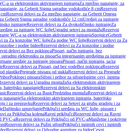
WC-a sa elektronskim aktiviranjem ispiranja
Za mrežno napajanje, za
apajanje, za Geberit Sigma ugradne vodokotliće 8 cm
Rezervni
2 cm
Rezervni delovi za Za mrežno napajanje, za Geberit Omega
, za Geberit Sigma ugradne vodokotliće 12 cm
Uređaji za ispiranje
insko ispiranje
Rezervni delovi za Za dvokoličinsko ispiranje
Za
uređaje za ispiranje WC šolje
Ugradni setovi za montažu
Rezervni
iranje WC-a sa elektronskim aktiviranjem ispiranja
Spojnice
Geberit
vi za Za konzolne WC šolje
Za podne WC šolje
Rezervni delovi za Za
onzolne i podne bidee
Rezervni delovi za Za konzolne i podne
rvni delovi za Bez poklopca
Pisoari, način ispiranja, bez
i ugradnu elektroniku za pisoar
Sa integrisanim uređajima za ispiranje
risane uređaje za ispiranje pisoara
Pisoari, način ispiranja, sa/za
de
Rezervni delovi za Pisoari, rad bez vode
Bez poklopca
Rezervni
od plastike
Pregrade pisoara od stakla
Rezervni delovi za Pregrade
Pribor
Poklopci pisoara
Sifoni i pribor za sifone
Ispirne cevi, ispirna
Rezervni delovi za Ugradna montaža
Sa elektronskim aktiviranjem
a, baterijsko napajanje
Rezervni delovi za Sa elektronskim
asic
Rezervni delovi za Basic
Predzidna montaža
Rezervni delovi za
no napajanje
Sa elektronskim aktiviranjem ispiranja, baterijsko
nju i za prepravku
Rezervni delovi za Setovi za grubu gradnju i za
je
Daljinsko upravljanje
Priključci uređaja za WC šolje, pisoare i
ovi za Priključna kolena
Ravni priključci
Rezervni delovi za Ravni
od PVC-a
Rezervni delovi za Priključci od PVC-a
Manžetne i pokrivne
oni
Rezervni delovi za Pužni sifoni
Priključci ispirnih cevi i ispirnih
idee
Rezervni delovi za Odvodne garniture za bidee
Cevni