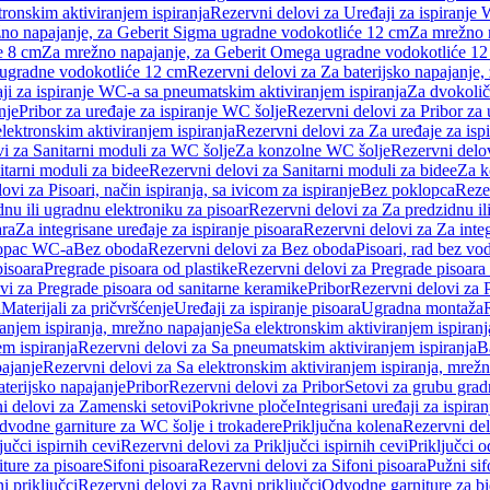
tronskim aktiviranjem ispiranja
Rezervni delovi za Uređaji za ispiranje 
žno napajanje, za Geberit Sigma ugradne vodokotliće 12 cm
Za mrežno n
e 8 cm
Za mrežno napajanje, za Geberit Omega ugradne vodokotliće 1
a ugradne vodokotliće 12 cm
Rezervni delovi za Za baterijsko napajanje
ji za ispiranje WC-a sa pneumatskim aktiviranjem ispiranja
Za dvokolič
nje
Pribor za uređaje za ispiranje WC šolje
Rezervni delovi za Pribor za 
lektronskim aktiviranjem ispiranja
Rezervni delovi za Za uređaje za isp
i za Sanitarni moduli za WC šolje
Za konzolne WC šolje
Rezervni delo
itarni moduli za bidee
Rezervni delovi za Sanitarni moduli za bidee
Za k
ovi za Pisoari, način ispiranja, sa ivicom za ispiranje
Bez poklopca
Reze
nu ili ugradnu elektroniku za pisoar
Rezervni delovi za Za predzidnu il
ara
Za integrisane uređaje za ispiranje pisoara
Rezervni delovi za Za integ
klopac WC-a
Bez oboda
Rezervni delovi za Bez oboda
Pisoari, rad bez vo
pisoara
Pregrade pisoara od plastike
Rezervni delovi za Pregrade pisoara 
vi za Pregrade pisoara od sanitarne keramike
Pribor
Rezervni delovi za 
i
Materijali za pričvršćenje
Uređaji za ispiranje pisoara
Ugradna montaža
ranjem ispiranja, mrežno napajanje
Sa elektronskim aktiviranjem ispiranj
m ispiranja
Rezervni delovi za Sa pneumatskim aktiviranjem ispiranja
B
pajanje
Rezervni delovi za Sa elektronskim aktiviranjem ispiranja, mrež
aterijsko napajanje
Pribor
Rezervni delovi za Pribor
Setovi za grubu grad
i delovi za Zamenski setovi
Pokrivne ploče
Integrisani uređaji za ispiran
dvodne garniture za WC šolje i trokadere
Priključna kolena
Rezervni del
jučci ispirnih cevi
Rezervni delovi za Priključci ispirnih cevi
Priključci 
ture za pisoare
Sifoni pisoara
Rezervni delovi za Sifoni pisoara
Pužni sif
i priključci
Rezervni delovi za Ravni priključci
Odvodne garniture za b