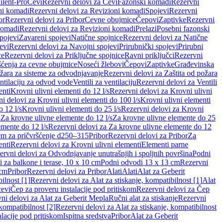
ilent-Pro
Cevi
Rezervni delovi za Cevi
Fazonski komadi
Rezervni
ni komadi
Rezervni delovi za Revizioni komadi
Spojevi
Rezervni
or
Rezervni delovi za Pribor
Cevne obujmice
Čepovi
Zaptivke
Rezervni
komadi
Rezervni delovi za Revizioni komadi
Prelazi
Posebni fazonski
pojevi
Zavareni spojevi
Natične spojnice
Rezervni delovi za Natične
evi
Rezervni delovi za Navojni spojevi
Prirubnički spojevi
Prirubni
ce
Rezervni delovi za Priključne spojnice
Ravni priključci
Rezervni
ćenja za cevne obujmice
Noseći žlebovi
Čepovi
Zaptivke
Građevinska
ožara za sisteme za odvodnjavanje
Rezervni delovi za Zaštita od požara
entilaciju za odvod vode
Ventili za ventilaciju
Rezervni delovi za Ventili
enti
Krovni ulivni elementi do 12 l/s
Rezervni delovi za Krovni ulivni
i delovi za Krovni ulivni elementi do 100 l/s
Krovni ulivni elementi
 12 l/s
Krovni ulivni elementi do 25 l/s
Rezervni delovi za Krovni
 Za krovne ulivne elemente do 12 l/s
Za krovne ulivne elemente do 25
emente do 12 l/s
Rezervni delovi za Za krovne ulivne elemente do 12
em za pričvršćenje d250–315
Pribor
Rezervni delovi za Pribor
Za
enti
Rezervni delovi za Krovni ulivni elementi
Elementi parne
ervni delovi za Odvodnjavanje unutrašnjih i spoljnih površina
Podni
 za balkone i terase, 10 x 10 cm
Podni odvodi 13 x 13 cm
Rezervni
 cm
Pribor
Rezervni delovi za Pribor
Alati
Alati
Alat za Geberit
ilnost [1]
Rezervni delovi za Alat za stiskanje, kompatibilnost [1]
Alat
cevi
Čep za proveru instalacije pod pritiskom
Rezervni delovi za Čep
ni delovi za Alat za Geberit Mepla
Ručni alat za stiskanje
Rezervni
 kompatibilnost [2]
Rezervni delovi za Alat za stiskanje, kompatibilnost
lacije pod pritiskom
Ispitna sredstva
Pribor
Alat za Geberit