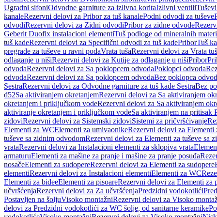
Ugradni sifoni
Odvodne garniture za izlivna korita
Izlivni ventili
Tuševi
kanale
Rezervni delovi za Pribor za tuš kanale
Podni odvodi za tuševe
odvodi
Rezervni delovi za Zidni odvodi
Pribor za zidne odvode
Rezervn
Geberit Duofix instalacioni elementi
Tuš podloge od mineralnih materi
tuš kade
Rezervni delovi za Specifični odvodi za tuš kade
Pribor
Tuš ka
pregrade za tuševe u ravni poda
Vrata tuša
Rezervni delovi za Vrata tu
odlaganje u niši
Rezervni delovi za Kutije za odlaganje u niši
Pribor
Pri
odvoda
Rezervni delovi za Sa poklopcem odvoda
Poklopci odvoda
Rez
odvoda
Rezervni delovi za Sa poklopcem odvoda
Bez poklopca odvo
Sestra
Rezervni delovi za Odvodne garniture za tuš kade Sestra
Bez po
d52
Sa aktiviranjem okretanjem
Rezervni delovi za Sa aktiviranjem ok
okretanjem i priključkom vode
Rezervni delovi za Sa aktiviranjem ok
aktiviranje okretanjem i priključkom vode
Sa aktiviranjem na pritisak
zidovi
Rezervni delovi za Sistemski zidovi
Sistemi za pričvršćivanje
Rez
Elementi za WC
Elementi za umivaonike
Rezervni delovi za Elementi
tuševe sa zidnim odvodom
Rezervni delovi za Elementi za tuševe sa
vrata
Rezervni delovi za Instalacioni elementi za sklopiva vrata
Element
armaturu
Elementi za mašine za pranje i mašine za pranje posuđa
Rezer
nosače
Elementi za sudopere
Rezervni delovi za Elementi za sudopere
elementi
Rezervni delovi za Instalacioni elementi
Elementi za WC
Reze
Elementi za bidee
Elementi za pisoare
Rezervni delovi za Elementi za 
učvršćenja
Rezervni delovi za Za učvršćenja
Predzidni vodokotlići
Pred
Postavljen na šolju
Visoko montažni
Rezervni delovi za Visoko monta
delovi za Predzidni vodokotlići za WC šolje, od sanitarne keramike
Po
vodokotliće
Visoko montažni
Rezervni delovi za Visoko montažni
Nisk