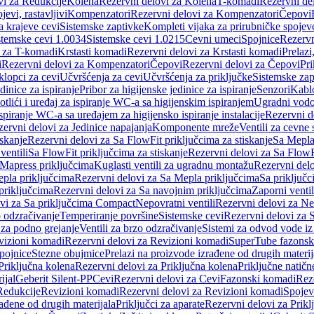
vi za Redukcije
Kolena
Rezervni delovi za Kolena
T-komadi
Rezervni de
jevi, rastavljivi
Kompenzatori
Rezervni delovi za Kompenzatori
Čepovi
a krajeve cevi
Sistemske zaptivke
Kompleti vijaka za prirubničke spojev
stemske cevi 1.0034
Sistemske cevi 1.0215
Cevni umeci
Spojnice
Rezervn
i za T-komadi
Krstasti komadi
Rezervni delovi za Krstasti komadi
Prelazi
i
Rezervni delovi za Kompenzatori
Čepovi
Rezervni delovi za Čepovi
Pri
klopci za cevi
Učvršćenja za cevi
Učvršćenja za priključke
Sistemske zap
dinice za ispiranje
Pribor za higijenske jedinice za ispiranje
Senzori
Kabl
tlići i uređaj za ispiranje WC-a sa higijenskim ispiranjem
Ugradni vodok
ispiranje WC-a sa uređajem za higijensko ispiranje instalacije
Rezervni d
ervni delovi za Jedinice napajanja
Komponente mreže
Ventili za cevne 
iskanje
Rezervni delovi za Sa FlowFit priključcima za stiskanje
Sa Mepla
ventili
Sa FlowFit priključcima za stiskanje
Rezervni delovi za Sa FlowFi
 Mapress priključcima
Kuglasti ventili za ugradnu montažu
Rezervni delo
pla priključcima
Rezervni delovi za Sa Mepla priključcima
Sa priključ
priključcima
Rezervni delovi za Sa navojnim priključcima
Zaporni ventil
vi za Sa priključcima Compact
Nepovratni ventili
Rezervni delovi za Nep
o odzračivanje
Temperiranje površine
Sistemske cevi
Rezervni delovi za 
 za podno grejanje
Ventili za brzo odzračivanje
Sistemi za odvod vode iz
vizioni komadi
Rezervni delovi za Revizioni komadi
SuperTube fazonsk
pojnice
Stezne obujmice
Prelazi na proizvode izrađene od drugih materij
Priključna kolena
Rezervni delovi za Priključna kolena
Priključne natičn
ijal
Geberit Silent-PP
Cevi
Rezervni delovi za Cevi
Fazonski komadi
Rez
Redukcije
Revizioni komadi
Rezervni delovi za Revizioni komadi
Spojev
rađene od drugih materijala
Priključci za aparate
Rezervni delovi za Priklj