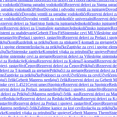
i vodokotlići
Sigma ugradni vodokotlići
Rezervni delovi za Sigma ugrad
 ugradni vodokotlići
Pribor
Dovodni i odvodni ventili za ispiranje
Dovodn
e vodokotliće
Dovodni ventili za ugradne vodokotliće
Rezervni delovi z
ke vodokotliće
Dovodni ventili za vodokotliće univerzalni
Rezervni delov
ezervni delovi za Start/stop funkcija ispiranja
Jednokoličinsko ispiranje
ure
Rezervni delovi za Unutrašnje garniture
Jednokoličinsko ispiranje
Rez
istemi za snabdevanje
Geberit FlowFit
Sistemske cevi ML
Višeslojne sis
nerastavljivi
Prelazi i spojevi, rastavljivi
Rezervni delovi za Prelazi i spoje
riključkom
Razdelnik sa priključkom za stiskanje
T-komadi za grejanje
Od
vi i spojne elemente
Izolacija za priključke
Zaptivke za cevi i spojne elem
ključke
Sistemske zaptivke
Kompleti vijaka za prirubničke spojeve
Potroš
slojne sistemske cevi za grejanje
Rezervni delovi za Višeslojne sistemske
vi za Redukcije
Kolena
Rezervni delovi za Kolena
T-komadi
Rezervni de
jevi, rastavljivi
Čepovi
Rezervni delovi za Čepovi
Priključci
Rezervni del
delovi za T-komadi za grejanje
Priključci za grejanje
Rezervni delovi za P
nte
Zaptivke za priključke
Poklopci za cevi
Učvršćenja za cevi
Učvršćenja
jući čelik
Geberit Mapress nerđajući čelik
Rezervni delovi za Geberit Ma
mske cevi 1.4521
Cevni umeci
Spojnice
Rezervni delovi za Spojnice
Redu
ervni delovi za Prelazi, nerastavljivi
Prelazi i spojevi, rastavljivi
Rezervni
delovi za Priključci
Mapress nerđajući čelik, gas
Rezervni delovi za Map
ce
Redukcije
Rezervni delovi za Redukcije
Kolena
Rezervni delovi za K
astavljivi
Rezervni delovi za Prelazi i spojevi, rastavljivi
Čepovi
Rezervni
Mapress nerđajući čelik
Zaštitne kapice za kraj cevi
Izolacija za priključk
ivke
Kompleti vijaka za prirubničke spojeve
Geberit Mapress Therm
Sist