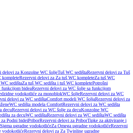
i delovi za Konzolne WC šolje
Tuš WC sedišta
Rezervni delovi za Tuš
 komplete
Rezervni delovi za Za tuš WC komplete
Za tuš WC
š WC sedišta
Za tuš WC sedišta i tuš WC komplete
Potrošni
 funkcijom bidea
Rezervni delovi za WC šolje sa funkcijom
redzidne vodokotliće za monoblok
WC šolje
Rezervni delovi za WC
vni delovi za WC sedišta
Comfort modeli WC šolja
Rezervni delovi za
užene
WC sedišta modela Comfort
Rezervni delovi za WC sedišta
a decu
Rezervni delovi za WC šolje za decu
Konzolne WC
dišta za decu
WC sedišta
Rezervni delovi za WC sedišta
WC sedišta
 za Podni bidei
Pribor
Rezervni delovi za Pribor
Tipke za aktiviranje i
 Sigma ugradne vodokotliće
Za Omega ugradne vodokotliće
Rezervni
 vodokotliće
Rezervni delovi za Za Twinline ugradne