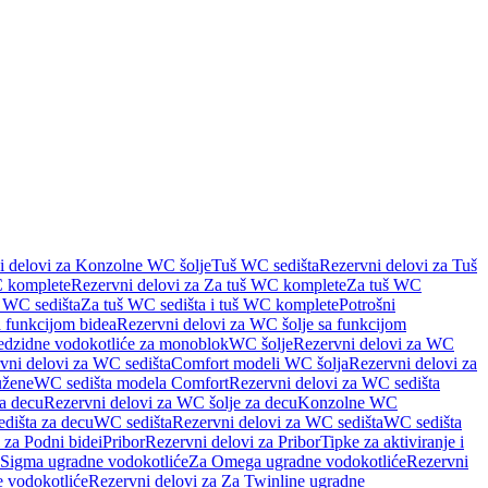
i delovi za Konzolne WC šolje
Tuš WC sedišta
Rezervni delovi za Tuš
 komplete
Rezervni delovi za Za tuš WC komplete
Za tuš WC
š WC sedišta
Za tuš WC sedišta i tuš WC komplete
Potrošni
 funkcijom bidea
Rezervni delovi za WC šolje sa funkcijom
redzidne vodokotliće za monoblok
WC šolje
Rezervni delovi za WC
vni delovi za WC sedišta
Comfort modeli WC šolja
Rezervni delovi za
užene
WC sedišta modela Comfort
Rezervni delovi za WC sedišta
a decu
Rezervni delovi za WC šolje za decu
Konzolne WC
dišta za decu
WC sedišta
Rezervni delovi za WC sedišta
WC sedišta
 za Podni bidei
Pribor
Rezervni delovi za Pribor
Tipke za aktiviranje i
 Sigma ugradne vodokotliće
Za Omega ugradne vodokotliće
Rezervni
 vodokotliće
Rezervni delovi za Za Twinline ugradne