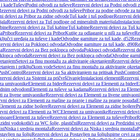
 i kade
Tuševi
Podni odvodi za tuševe
Rezervni delovi za Podni odvodi z
Rezervni delovi za Podni odvodi za tuševe
Pribor za podne odvode za t
i delovi za Pribor za zidne odvode
Tuš kade i tuš podloge
Rezervni delo
jala
Rezervni delovi za Tuš podloge od mineralnih materijala
Instalacion
bine
Rezervni delovi za Tuš kabine
Tuš kabine
Rezervni delovi za Tuš k
ša
Pribor
Rezervni delovi za Pribor
Kutije za odlaganje u niši za tuševe
Re
ključci uređaja za tuševe i kade
Odvodne garniture za tuš kade, d52
Reze
ervni delovi za Poklopci odvoda
Odvodne garniture za tuš kade, d90
Re
da
Rezervni delovi za Bez poklopca odvoda
Poklopci odvoda
Rezervni d
klopca odvoda
Rezervni delovi za Bez poklopca odvoda
Odvodne garnit
retanjem
Setovi za finu montažu za aktiviranje okretanjem
Rezervni delov
retanjem i priključkom vode
Setovi za finu montažu za aktiviranje okret
 PushControl
Rezervni delovi za Sa aktiviranjem na pritisak PushControl
ervni delovi za Sistemi za pričvršćivanje
Instalacioni elementi
Rezervni 
 za umivaonike
Elementi za bidee
Rezervni delovi za Elementi za bidee
E
 zidnim odvodom
Elementi za tuševe sa kadama
Rezervni delovi za Eleme
i za livene umivaonike
Rezervni delovi za Elementi za livene umivaon
vni delovi za Elementi za mašine za pranje i mašine za pranje posuđa
E
Elementi za zidne bojlere
Rezervni delovi za Elementi za zidne bojlere
Pr
rvni delovi za Elementi za WC
Elementi za umivaonike
Rezervni delovi
pisoare
Elementi za tuševe
Rezervni delovi za Elementi za tuševe
Pribor
R
zidni vodokotlići za WC šolje, plastični
Rezervni delovi za Predzidni vo
žni
Niska i srednja montaža
Rezervni delovi za Niska i srednja montaža
P
stavljen na šolju
Rezervni delovi za Postavljen na šolju
Ispirne cevi za 
a i srednja montaža
Pribor
Rezervni delovi za Pribor
Priključci
Rezervni d