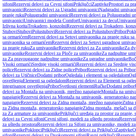
sifoni
Rezervni delovi za Cevni sifoni
Priključci
Zaptivke
Prostori za pr
umivaonici
Rezervni delovi za Ugradni umivaonici
Nadgradni umivaon
pranje ruku
Poluugradni umivaonici
Rezervni delovi za Poluugradni u
umivaonici
Umivaonici modela Comfort
Umivaonici za decu
Umivaoni
Izlivna korita
Trokadero, konzolni
Rezervni delovi za Trokadero, konz
Stubovi
Stubovi
Polustubovi
Rezervni delovi za Polustubovi
Pribor
Pokl
sa ormarićem
Rezervni delovi za Setovi umivaonika za pranje ruku s
umivaonika sa ormarićem
Rezervni delovi za Setovi ugradnog umivao
za pranje ruku
Za umivaonike
Rezervni delovi za Za umivaonike
Za dv
umivaonike
Rezervni delovi za Ploče za umivaonike
Za nadpultne umi
za Za pravougaone nadpultne umivaonike
Za ugradne umivaonike
Boč
Visoki ormarići
Srednje visoki ormarići
Rezervni delovi za Srednje vis
police
Rezervni delovi za Zidne police
Pribor
Rezervni delovi za Pribor
delovi za Utičnice
Dodatni pribor
Ogledala i elementi sa ogledalom
Ogl
osvetljenja
Elementi sa ogledalom
Rezervni delovi za Elementi sa ogl
integrisanog osvetljenja
Pribor
Svetlosni elementi
Ručke
Dodatni pribor
delovi za Montaža na umivaonik, mrežno napajanje
Montaža na umivao
napajanje
Rezervni delovi za Montaža na umivaonik, generatorsko nap
napajanje
Rezervni delovi za Zidna montaža, mrežno napajanje
Zidna 
za Zidna montaža, generatorsko napajanje
Zidna montaža, mešači sa d
za Za armature za umivaonike
Priključci uređaja za prostor za pranje, 
delovi za Cevni sifoni
Cevni sifoni, modeli za uštedu prostora
Rezervni
za uštedu prostora
Rezervni delovi za Sifoni za umivaonike, modeli za
umivaonike
Poklopci
Priključci
Rezervni delovi za Priključci
Zaptivke
O
sifoni
Rezervni delovi za Dvokomorni sifoni
Ravni priključci
Rezervni 