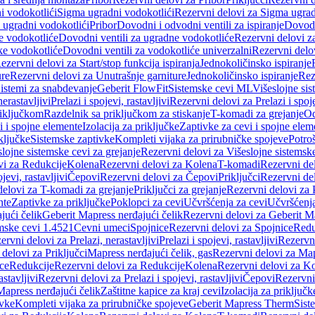
i vodokotlići
Sigma ugradni vodokotlići
Rezervni delovi za Sigma ugrad
 ugradni vodokotlići
Pribor
Dovodni i odvodni ventili za ispiranje
Dovodn
e vodokotliće
Dovodni ventili za ugradne vodokotliće
Rezervni delovi z
ke vodokotliće
Dovodni ventili za vodokotliće univerzalni
Rezervni delov
ezervni delovi za Start/stop funkcija ispiranja
Jednokoličinsko ispiranje
ure
Rezervni delovi za Unutrašnje garniture
Jednokoličinsko ispiranje
Rez
istemi za snabdevanje
Geberit FlowFit
Sistemske cevi ML
Višeslojne sis
nerastavljivi
Prelazi i spojevi, rastavljivi
Rezervni delovi za Prelazi i spoje
riključkom
Razdelnik sa priključkom za stiskanje
T-komadi za grejanje
Od
vi i spojne elemente
Izolacija za priključke
Zaptivke za cevi i spojne elem
ključke
Sistemske zaptivke
Kompleti vijaka za prirubničke spojeve
Potroš
slojne sistemske cevi za grejanje
Rezervni delovi za Višeslojne sistemske
vi za Redukcije
Kolena
Rezervni delovi za Kolena
T-komadi
Rezervni de
jevi, rastavljivi
Čepovi
Rezervni delovi za Čepovi
Priključci
Rezervni del
delovi za T-komadi za grejanje
Priključci za grejanje
Rezervni delovi za P
nte
Zaptivke za priključke
Poklopci za cevi
Učvršćenja za cevi
Učvršćenja
jući čelik
Geberit Mapress nerđajući čelik
Rezervni delovi za Geberit Ma
mske cevi 1.4521
Cevni umeci
Spojnice
Rezervni delovi za Spojnice
Redu
ervni delovi za Prelazi, nerastavljivi
Prelazi i spojevi, rastavljivi
Rezervni
delovi za Priključci
Mapress nerđajući čelik, gas
Rezervni delovi za Map
ce
Redukcije
Rezervni delovi za Redukcije
Kolena
Rezervni delovi za K
astavljivi
Rezervni delovi za Prelazi i spojevi, rastavljivi
Čepovi
Rezervni
Mapress nerđajući čelik
Zaštitne kapice za kraj cevi
Izolacija za priključk
ivke
Kompleti vijaka za prirubničke spojeve
Geberit Mapress Therm
Sist