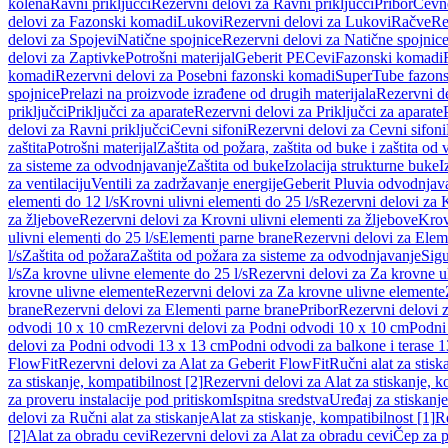
kolena
Ravni priključci
Rezervni delovi za Ravni priključci
Pribor
Cevn
delovi za Fazonski komadi
Lukovi
Rezervni delovi za Lukovi
Račve
Re
delovi za Spojevi
Natične spojnice
Rezervni delovi za Natične spojnic
delovi za Zaptivke
Potrošni materijal
Geberit PE
Cevi
Fazonski komadi
komadi
Rezervni delovi za Posebni fazonski komadi
SuperTube fazon
spojnice
Prelazi na proizvode izrađene od drugih materijala
Rezervni de
priključci
Priključci za aparate
Rezervni delovi za Priključci za aparate
delovi za Ravni priključci
Cevni sifoni
Rezervni delovi za Cevni sifoni
zaštita
Potrošni materijal
Zaštita od požara, zaštita od buke i zaštita od 
za sisteme za odvodnjavanje
Zaštita od buke
Izolacija strukturne buke
I
za ventilaciju
Ventili za zadržavanje energije
Geberit Pluvia odvodnjav
elementi do 12 l/s
Krovni ulivni elementi do 25 l/s
Rezervni delovi za K
za žljebove
Rezervni delovi za Krovni ulivni elementi za žljebove
Krov
ulivni elementi do 25 l/s
Elementi parne brane
Rezervni delovi za Elem
l/s
Zaštita od požara
Zaštita od požara za sisteme za odvodnjavanje
Sigu
l/s
Za krovne ulivne elemente do 25 l/s
Rezervni delovi za Za krovne ul
krovne ulivne elemente
Rezervni delovi za Za krovne ulivne elemente
brane
Rezervni delovi za Elementi parne brane
Pribor
Rezervni delovi z
odvodi 10 x 10 cm
Rezervni delovi za Podni odvodi 10 x 10 cm
Podni 
delovi za Podni odvodi 13 x 13 cm
Podni odvodi za balkone i terase 
FlowFit
Rezervni delovi za Alat za Geberit FlowFit
Ručni alat za stisk
za stiskanje, kompatibilnost [2]
Rezervni delovi za Alat za stiskanje, k
za proveru instalacije pod pritiskom
Ispitna sredstva
Uređaj za stiskanje
delovi za Ručni alat za stiskanje
Alat za stiskanje, kompatibilnost [1]
Re
[2]
Alat za obradu cevi
Rezervni delovi za Alat za obradu cevi
Čep za p