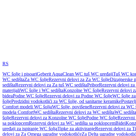
RS
WC šolje i pisoari
Geberit AquaClean WC tuš WC uređaji
Tuš WC kom
WC sedišta
Za WC šolje
Rezervni delovi za Za WC šolje
Dizajnerske 
sedišta
Rezervni delovi za Za tuš WC sedišta
Pribor
Rezervni delovi za
materijali
WC šolje i WC sedišta
Konzolne WC šolje
Rezervni delovi 
bidea
Podne WC šolje
Rezervni delovi za Podne WC šolje
WC šolje za
šolje
Predzidni vodokotlići za WC šolje, od sanitarne keramike
Postavlj
Comfort modeli WC šolja
WC šolje, povišene
Rezervni delovi za WC š
modela Comfort
WC sedišta
Rezervni delovi za WC sedišta
WC sedišta
šolje
Rezervni delovi za Konzolne WC šolje
Podne WC šolje
Rezervni
sa poklopcem
Rezervni delovi za WC sedišta sa poklopcem
Bidei
Konzo
uređaji za ispiranje WC šolja
Tipke za aktiviranje
Rezervni delovi za Ti
delovi za Za Omega ugradne vodokotliće
Za Delta ugradne vodokotli