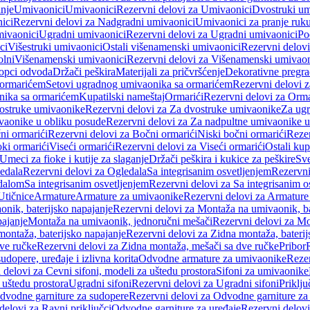
anje
Umivaonici
Umivaonici
Rezervni delovi za Umivaonici
Dvostruki um
ici
Rezervni delovi za Nadgradni umivaonici
Umivaonici za pranje ruk
mivaonici
Ugradni umivaonici
Rezervni delovi za Ugradni umivaonici
Po
ci
Višestruki umivaonici
Ostali višenamenski umivaonici
Rezervni delovi
olni
Višenamenski umivaonici
Rezervni delovi za Višenamenski umivaon
opci odvoda
Držači peškira
Materijali za pričvršćenje
Dekorativne pregr
a ormarićem
Setovi ugradnog umivaonika sa ormarićem
Rezervni delovi 
nika sa ormarićem
Kupatilski nameštaj
Ormarići
Rezervni delovi za Orma
ostruke umivaonike
Rezervni delovi za Za dvostruke umivaonike
Za ug
vaonike u obliku posude
Rezervni delovi za Za nadpultne umivaonike u
ni ormarići
Rezervni delovi za Bočni ormarići
Niski bočni ormarići
Rezer
oki ormarići
Viseći ormarići
Rezervni delovi za Viseći ormarići
Ostali kup
Umeci za fioke i kutije za slaganje
Držači peškira i kukice za peškire
Sve
edala
Rezervni delovi za Ogledala
Sa integrisanim osvetljenjem
Rezervni
edalom
Sa integrisanim osvetljenjem
Rezervni delovi za Sa integrisanim o
Utičnice
Armature
Armature za umivaonike
Rezervni delovi za Armature
nik, baterijsko napajanje
Rezervni delovi za Montaža na umivaonik, ba
ajanje
Montaža na umivaonik, jednoručni mešači
Rezervni delovi za Mo
montaža, baterijsko napajanje
Rezervni delovi za Zidna montaža, baterij
ve ručke
Rezervni delovi za Zidna montaža, mešači sa dve ručke
Pribor
sudopere, uređaje i izlivna korita
Odvodne armature za umivaonike
Reze
 delovi za Cevni sifoni, modeli za uštedu prostora
Sifoni za umivaonike
 uštedu prostora
Ugradni sifoni
Rezervni delovi za Ugradni sifoni
Priklj
dvodne garniture za sudopere
Rezervni delovi za Odvodne garniture za
delovi za Ravni priključci
Odvodne garniture za uređaje
Rezervni delovi