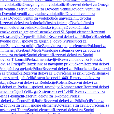
ni vodokotlići
Omega ugradni vodokotlići
Rezervni delovi za Omega
i ventili
Rezervni delovi za Dovodni ventili
Dovodni ventili za
a Dovodni ventili za ugradne vodokotliće
Dovodni ventili za
i za Dovodni ventili za vodokotliće univerzalni
Odvodni
Rezervni delovi za Jednokoličinsko ispiranje
Dvokoličinsko
ervni delovi za Jednokoličinsko ispiranje
Dvokoličinsko
temske cevi za grejanje
Sistemske cevi SL
Spojni elementi
Rezervni
vi, rastavljivi
Čepovi
Priključci
Rezervni delovi za Priključci
Razdelnik
vodne cevi i spojevi za grejanje, odvojivi
Priključci za
ente
Zaptivke za priključke
Zaptivke za spojne elemente
Poklopci za
ni materijal
Geberit Mepla
Višeslojne sistemske cevi za vodu za
 cevi za grejanje
Spojni elementi
Rezervni delovi za Spojni
lovi za T-komadi
Prelazi, nerastavljivi
Rezervni delovi za Prelazi,
ovi za Priključci
Razdelnik sa navojnim priključkom
Rezervni delovi
riključci za grejanje
Pribor
Rezervni delovi za Pribor
Izolacija za cevi i
 za priključke
Rezervni delovi za Učvršćenja za priključke
Sistemske
press nerđajući čelik
Sistemske cevi 1.4401
Rezervni delovi za
kcije
Rezervni delovi za Redukcije
Kolena
Rezervni delovi za
 delovi za Prelazi i spojevi, rastavljivi
Kompenzatori
Rezervni delovi
ress nerđajući čelik, gas
Sistemske cevi 1.4401
Rezervni delovi za
olena
T-komadi
Rezervni delovi za T-komadi
Prelazi,
 delovi za Čepovi
Priključci
Rezervni delovi za Priključci
Pribor za
e
Zaptivke za cevi i spojne elemente
Učvršćenja za cevi
Učvršćenja za
emske cevi Therm
Spojni elementi
Rezervni delovi za Spojni