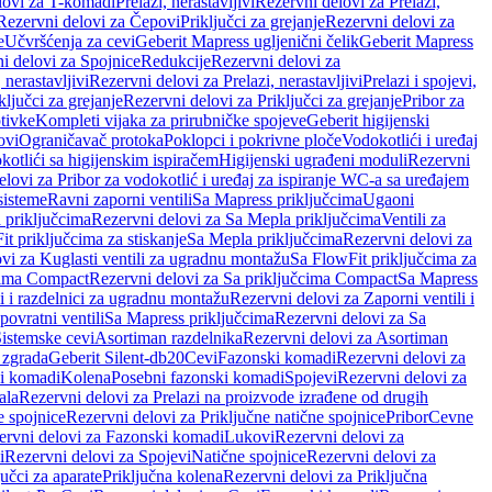
lovi za T-komadi
Prelazi, nerastavljivi
Rezervni delovi za Prelazi,
Rezervni delovi za Čepovi
Priključci za grejanje
Rezervni delovi za
e
Učvršćenja za cevi
Geberit Mapress ugljenični čelik
Geberit Mapress
i delovi za Spojnice
Redukcije
Rezervni delovi za
, nerastavljivi
Rezervni delovi za Prelazi, nerastavljivi
Prelazi i spojevi,
ključci za grejanje
Rezervni delovi za Priključci za grejanje
Pribor za
tivke
Kompleti vijaka za prirubničke spojeve
Geberit higijenski
ovi
Ograničavač protoka
Poklopci i pokrivne ploče
Vodokotlići i uređaj
otlići sa higijenskim ispiračem
Higijenski ugrađeni moduli
Rezervni
elovi za Pribor za vodokotlić i uređaj za ispiranje WC-a sa uređajem
sisteme
Ravni zaporni ventili
Sa Mapress priključcima
Ugaoni
 priključcima
Rezervni delovi za Sa Mepla priključcima
Ventili za
t priključcima za stiskanje
Sa Mepla priključcima
Rezervni delovi za
vi za Kuglasti ventili za ugradnu montažu
Sa FlowFit priključcima za
cima Compact
Rezervni delovi za Sa priključcima Compact
Sa Mapress
i i razdelnici za ugradnu montažu
Rezervni delovi za Zaporni ventili i
ovratni ventili
Sa Mapress priključcima
Rezervni delovi za Sa
Sistemske cevi
Asortiman razdelnika
Rezervni delovi za Asortiman
 zgrada
Geberit Silent-db20
Cevi
Fazonski komadi
Rezervni delovi za
i komadi
Kolena
Posebni fazonski komadi
Spojevi
Rezervni delovi za
ala
Rezervni delovi za Prelazi na proizvode izrađene od drugih
e spojnice
Rezervni delovi za Priključne natične spojnice
Pribor
Cevne
ervni delovi za Fazonski komadi
Lukovi
Rezervni delovi za
i
Rezervni delovi za Spojevi
Natične spojnice
Rezervni delovi za
učci za aparate
Priključna kolena
Rezervni delovi za Priključna