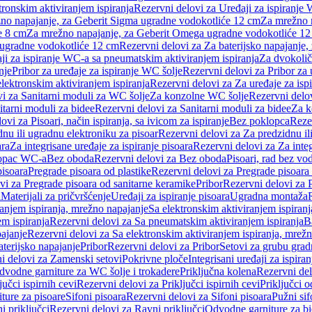
tronskim aktiviranjem ispiranja
Rezervni delovi za Uređaji za ispiranje 
žno napajanje, za Geberit Sigma ugradne vodokotliće 12 cm
Za mrežno n
e 8 cm
Za mrežno napajanje, za Geberit Omega ugradne vodokotliće 1
a ugradne vodokotliće 12 cm
Rezervni delovi za Za baterijsko napajanje
ji za ispiranje WC-a sa pneumatskim aktiviranjem ispiranja
Za dvokolič
nje
Pribor za uređaje za ispiranje WC šolje
Rezervni delovi za Pribor za 
lektronskim aktiviranjem ispiranja
Rezervni delovi za Za uređaje za isp
i za Sanitarni moduli za WC šolje
Za konzolne WC šolje
Rezervni delo
itarni moduli za bidee
Rezervni delovi za Sanitarni moduli za bidee
Za k
ovi za Pisoari, način ispiranja, sa ivicom za ispiranje
Bez poklopca
Reze
nu ili ugradnu elektroniku za pisoar
Rezervni delovi za Za predzidnu il
ara
Za integrisane uređaje za ispiranje pisoara
Rezervni delovi za Za integ
klopac WC-a
Bez oboda
Rezervni delovi za Bez oboda
Pisoari, rad bez vo
pisoara
Pregrade pisoara od plastike
Rezervni delovi za Pregrade pisoara 
vi za Pregrade pisoara od sanitarne keramike
Pribor
Rezervni delovi za 
i
Materijali za pričvršćenje
Uređaji za ispiranje pisoara
Ugradna montaža
ranjem ispiranja, mrežno napajanje
Sa elektronskim aktiviranjem ispiranj
m ispiranja
Rezervni delovi za Sa pneumatskim aktiviranjem ispiranja
B
pajanje
Rezervni delovi za Sa elektronskim aktiviranjem ispiranja, mrež
aterijsko napajanje
Pribor
Rezervni delovi za Pribor
Setovi za grubu grad
i delovi za Zamenski setovi
Pokrivne ploče
Integrisani uređaji za ispiran
dvodne garniture za WC šolje i trokadere
Priključna kolena
Rezervni del
jučci ispirnih cevi
Rezervni delovi za Priključci ispirnih cevi
Priključci 
ture za pisoare
Sifoni pisoara
Rezervni delovi za Sifoni pisoara
Pužni sif
i priključci
Rezervni delovi za Ravni priključci
Odvodne garniture za b