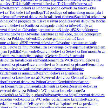
a tuševe
Tuš kanali
Rezervni delovi za Tuš kanali
Pribor za tuš
uševe
Rezervni delovi za Pribor za podne odvode za tuševe
Zidni
vi za Tuš kade i tuš podloge
Tuš podloge od mineralnog materijala i
i elementi
Rezervni delovi za Instalacioni elementi
Specifični odvodi za
abine
Bočne pregrade za tuševe u ravni poda
Rezervni delovi za Bočne
zervni delovi za Kutije za odlaganje u niši za tuševe
Kutije za
rvni delovi za Odvodne garniture za tuš kade, d52
Sa poklopcem
zervni delovi za Odvodne garniture za tuš kade, d90
Sa poklopcem
elovi za Poklopci odvoda
Odvodne garniture za tuš kade
ure za kade, d52
Rezervni delovi za Odvodne garniture za kade,
i za Setovi za finu montažu za aktiviranje okretanjem
Sa aktiviranjem
anjem i priključkom vode
Rezervni delovi za Setovi za finu montažu za
Sistemi za instalacije i ispiranje
Geberit Duofix
Sistemski
delovi za Instalacioni elementi
Elementi za WC
Rezervni delovi za
lementi za pisoare
Rezervni delovi za Elementi za pisoare
Elementi za
nti za tuševe sa kadama
Instalacioni elementi za sklopiva
ike
Elementi za armaturu
Rezervni delovi za Elementi za
lementi za konzolne nosače
Rezervni delovi za Elementi za konzolne
ibor
Rezervni delovi za Pribor
Geberit Kombifix
Instalacioni
 za Elementi za umivaonike
Elementi za bidee
Rezervni delovi za
ezervni delovi za Pribor
Za WC instalacione elemente
Za
dokotlići za WC šolje, plastični
Postavljen na šolju
Rezervni delovi za
redzidni vodokotlići za WC šolje, od sanitarne keramike
Rezervni
predzidne vodokotliće
Rezervni delovi za Ispirne cevi za predzidne
elovi za Priključci
Zaptivke
Manžetne
Spojni umeci, rozetni i