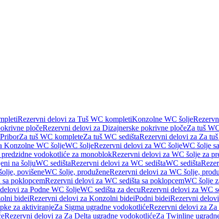
pleti
Rezervni delovi za Tuš WC kompleti
Konzolne WC šolje
Rezervn
pokrivne ploče
Rezervni delovi za Dizajnerske pokrivne ploče
Za tuš WC
 Pribor
Za tuš WC komplete
Za tuš WC sedišta
Rezervni delovi za Za tu
za Konzolne WC šolje
WC šolje
Rezervni delovi za WC šolje
WC šolje sa
 predzidne vodokotliće za monoblok
Rezervni delovi za WC šolje za p
eni na šolju
WC sedišta
Rezervni delovi za WC sedišta
WC sedišta
Rezer
olje, povišene
WC šolje, produžene
Rezervni delovi za WC šolje, prod
 sa poklopcem
Rezervni delovi za WC sedišta sa poklopcem
WC šolje z
 delovi za Podne WC šolje
WC sedišta za decu
Rezervni delovi za WC se
lni bidei
Rezervni delovi za Konzolni bidei
Podni bidei
Rezervni delovi
pke za aktiviranje
Za Sigma ugradne vodokotliće
Rezervni delovi za Za
će
Rezervni delovi za Za Delta ugradne vodokotliće
Za Twinline ugradne