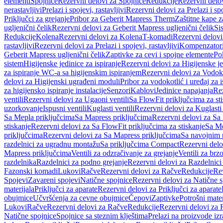
elementi
Spojnice
Rezervni delovi za Spojnice
Redukcije
Rezervni delo
nerastavljivi
Prelazi i spojevi, rastavljivi
Rezervni delovi za Prelazi i spo
Priključci za grejanje
Pribor za Geberit Mapress Therm
Zaštitne kape z
ugljenični čelik
Rezervni delovi za Geberit Mapress ugljenični čelik
Si
Redukcije
Kolena
Rezervni delovi za Kolena
T-komadi
Rezervni delov
rastavljivi
Rezervni delovi za Prelazi i spojevi, rastavljivi
Kompenzator
Geberit Mapress ugljenični čelik
Zaptivke za cevi i spojne elemente
Po
sistem
Higijenske jedinice za ispiranje
Rezervni delovi za Higijenske je
za ispiranje WC-a sa higijenskim ispiranjem
Rezervni delovi za Vodoko
delovi za Higijenski ugrađeni moduli
Pribor za vodokotlić i uređaj za 
za higijensko ispiranje instalacije
Senzori
Kablovi
Jedinice napajanja
Rez
ventili
Rezervni delovi za Ugaoni ventili
Sa FlowFit priključcima za st
uzorkovanje
Ispusni ventili
Kuglasti ventili
Rezervni delovi za Kuglasti 
Sa Mepla priključcima
Sa Mapress priključcima
Rezervni delovi za Sa
stiskanje
Rezervni delovi za Sa FlowFit priključcima za stiskanje
Sa Me
priključcima
Rezervni delovi za Sa Mapress priključcima
Sa navojnim 
razdelnici za ugradnu montažu
Sa priključcima Compact
Rezervni delo
Mapress priključcima
Ventili za odzračivanje za grejanje
Ventili za brz
razdelnika
Razdelnici za podno grejanje
Rezervni delovi za Razdelnici
Fazonski komadi
Lukovi
Račve
Rezervni delovi za Račve
Redukcije
Re
Spojevi
Zavareni spojevi
Natične spojnice
Rezervni delovi za Natične s
materijala
Priključci za aparate
Rezervni delovi za Priključci za aparate
obujmice
Učvršćenja za cevne obujmice
Čepovi
Zaptivke
Potrošni mater
Lukovi
Račve
Rezervni delovi za Račve
Redukcije
Rezervni delovi za 
Natične spojnice
Spojnice sa steznim klještima
Prelazi na proizvode iz