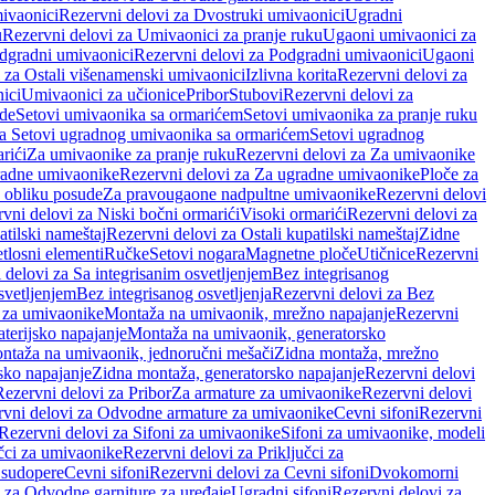
ivaonici
Rezervni delovi za Dvostruki umivaonici
Ugradni
u
Rezervni delovi za Umivaonici za pranje ruku
Ugaoni umivaonici za
dgradni umivaonici
Rezervni delovi za Podgradni umivaonici
Ugaoni
 za Ostali višenamenski umivaonici
Izlivna korita
Rezervni delovi za
ici
Umivaonici za učionice
Pribor
Stubovi
Rezervni delovi za
ade
Setovi umivaonika sa ormarićem
Setovi umivaonika za pranje ruku
za Setovi ugradnog umivaonika sa ormarićem
Setovi ugradnog
rići
Za umivaonike za pranje ruku
Rezervni delovi za Za umivaonike
radne umivaonike
Rezervni delovi za Za ugradne umivaonike
Ploče za
 obliku posude
Za pravougaone nadpultne umivaonike
Rezervni delovi
vni delovi za Niski bočni ormarići
Visoki ormarići
Rezervni delovi za
atilski nameštaj
Rezervni delovi za Ostali kupatilski nameštaj
Zidne
tlosni elementi
Ručke
Setovi nogara
Magnetne ploče
Utičnice
Rezervni
 delovi za Sa integrisanim osvetljenjem
Bez integrisanog
svetljenjem
Bez integrisanog osvetljenja
Rezervni delovi za Bez
 za umivaonike
Montaža na umivaonik, mrežno napajanje
Rezervni
terijsko napajanje
Montaža na umivaonik, generatorsko
ntaža na umivaonik, jednoručni mešači
Zidna montaža, mrežno
sko napajanje
Zidna montaža, generatorsko napajanje
Rezervni delovi
Rezervni delovi za Pribor
Za armature za umivaonike
Rezervni delovi
rvni delovi za Odvodne armature za umivaonike
Cevni sifoni
Rezervni
Rezervni delovi za Sifoni za umivaonike
Sifoni za umivaonike, modeli
učci za umivaonike
Rezervni delovi za Priključci za
 sudopere
Cevni sifoni
Rezervni delovi za Cevni sifoni
Dvokomorni
 za Odvodne garniture za uređaje
Ugradni sifoni
Rezervni delovi za