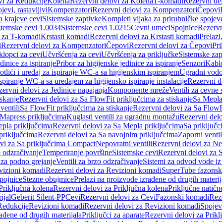
vi za Redukcije
Kolena
Rezervni delovi za Kolena
T-komadi
Rezervni de
jevi, rastavljivi
Kompenzatori
Rezervni delovi za Kompenzatori
Čepovi
a krajeve cevi
Sistemske zaptivke
Kompleti vijaka za prirubničke spojev
stemske cevi 1.0034
Sistemske cevi 1.0215
Cevni umeci
Spojnice
Rezervn
i za T-komadi
Krstasti komadi
Rezervni delovi za Krstasti komadi
Prelazi
i
Rezervni delovi za Kompenzatori
Čepovi
Rezervni delovi za Čepovi
Pri
klopci za cevi
Učvršćenja za cevi
Učvršćenja za priključke
Sistemske zap
dinice za ispiranje
Pribor za higijenske jedinice za ispiranje
Senzori
Kabl
tlići i uređaj za ispiranje WC-a sa higijenskim ispiranjem
Ugradni vodok
ispiranje WC-a sa uređajem za higijensko ispiranje instalacije
Rezervni d
ervni delovi za Jedinice napajanja
Komponente mreže
Ventili za cevne 
iskanje
Rezervni delovi za Sa FlowFit priključcima za stiskanje
Sa Mepla
ventili
Sa FlowFit priključcima za stiskanje
Rezervni delovi za Sa FlowFi
 Mapress priključcima
Kuglasti ventili za ugradnu montažu
Rezervni delo
pla priključcima
Rezervni delovi za Sa Mepla priključcima
Sa priključ
priključcima
Rezervni delovi za Sa navojnim priključcima
Zaporni ventil
vi za Sa priključcima Compact
Nepovratni ventili
Rezervni delovi za Nep
o odzračivanje
Temperiranje površine
Sistemske cevi
Rezervni delovi za 
 za podno grejanje
Ventili za brzo odzračivanje
Sistemi za odvod vode iz
vizioni komadi
Rezervni delovi za Revizioni komadi
SuperTube fazonsk
pojnice
Stezne obujmice
Prelazi na proizvode izrađene od drugih materij
Priključna kolena
Rezervni delovi za Priključna kolena
Priključne natičn
ijal
Geberit Silent-PP
Cevi
Rezervni delovi za Cevi
Fazonski komadi
Rez
Redukcije
Revizioni komadi
Rezervni delovi za Revizioni komadi
Spojev
rađene od drugih materijala
Priključci za aparate
Rezervni delovi za Priklj