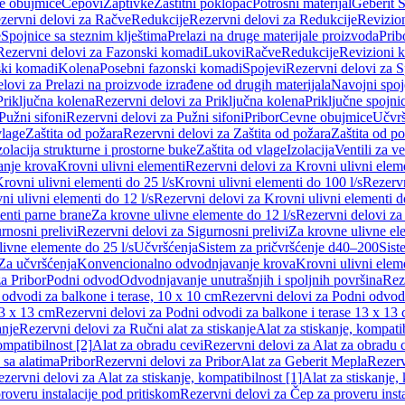
e obujmice
Čepovi
Zaptivke
Zaštitni poklopac
Potrošni materijal
Geberit S
zervni delovi za Račve
Redukcije
Rezervni delovi za Redukcije
Revizio
e
Spojnice sa steznim klještima
Prelazi na druge materijale proizvoda
Prib
Rezervni delovi za Fazonski komadi
Lukovi
Račve
Redukcije
Revizioni 
ski komadi
Kolena
Posebni fazonski komadi
Spojevi
Rezervni delovi za S
lovi za Prelazi na proizvode izrađene od drugih materijala
Navojni spoj
Priključna kolena
Rezervni delovi za Priključna kolena
Priključne spojni
Pužni sifoni
Rezervni delovi za Pužni sifoni
Pribor
Cevne obujmice
Učvrš
vlage
Zaštita od požara
Rezervni delovi za Zaštita od požara
Zaštita od p
zolacija strukturne i prostorne buke
Zaštita od vlage
Izolacija
Ventili za v
anje krova
Krovni ulivni elementi
Rezervni delovi za Krovni ulivni elem
rovni ulivni elementi do 25 l/s
Krovni ulivni elementi do 100 l/s
Rezervn
ni ulivni elementi do 12 l/s
Rezervni delovi za Krovni ulivni elementi do
enti parne brane
Za krovne ulivne elemente do 12 l/s
Rezervni delovi za
rnosni prelivi
Rezervni delovi za Sigurnosni prelivi
Za krovne ulivne el
ivne elemente do 25 l/s
Učvršćenja
Sistem za pričvršćenje d40–200
Sist
Za učvršćenja
Konvencionalno odvodnjavanje krova
Krovni ulivni elem
a Pribor
Podni odvod
Odvodnjavanje unutrašnjih i spoljnih površina
Rez
odvodi za balkone i terase, 10 x 10 cm
Rezervni delovi za Podni odvodi
13 x 13 cm
Rezervni delovi za Podni odvodi za balkone i terase 13 x 13
anje
Rezervni delovi za Ručni alat za stiskanje
Alat za stiskanje, kompatib
ompatibilnost [2]
Alat za obradu cevi
Rezervni delovi za Alat za obradu 
 sa alatima
Pribor
Rezervni delovi za Pribor
Alat za Geberit Mepla
Rezerv
zervni delovi za Alat za stiskanje, kompatibilnost [1]
Alat za stiskanje,
roveru instalacije pod pritiskom
Rezervni delovi za Čep za proveru insta