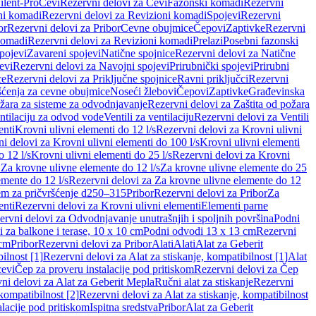
ilent-Pro
Cevi
Rezervni delovi za Cevi
Fazonski komadi
Rezervni
ni komadi
Rezervni delovi za Revizioni komadi
Spojevi
Rezervni
or
Rezervni delovi za Pribor
Cevne obujmice
Čepovi
Zaptivke
Rezervni
komadi
Rezervni delovi za Revizioni komadi
Prelazi
Posebni fazonski
pojevi
Zavareni spojevi
Natične spojnice
Rezervni delovi za Natične
evi
Rezervni delovi za Navojni spojevi
Prirubnički spojevi
Prirubni
ce
Rezervni delovi za Priključne spojnice
Ravni priključci
Rezervni
ćenja za cevne obujmice
Noseći žlebovi
Čepovi
Zaptivke
Građevinska
ožara za sisteme za odvodnjavanje
Rezervni delovi za Zaštita od požara
entilaciju za odvod vode
Ventili za ventilaciju
Rezervni delovi za Ventili
enti
Krovni ulivni elementi do 12 l/s
Rezervni delovi za Krovni ulivni
i delovi za Krovni ulivni elementi do 100 l/s
Krovni ulivni elementi
 12 l/s
Krovni ulivni elementi do 25 l/s
Rezervni delovi za Krovni
 Za krovne ulivne elemente do 12 l/s
Za krovne ulivne elemente do 25
emente do 12 l/s
Rezervni delovi za Za krovne ulivne elemente do 12
em za pričvršćenje d250–315
Pribor
Rezervni delovi za Pribor
Za
enti
Rezervni delovi za Krovni ulivni elementi
Elementi parne
ervni delovi za Odvodnjavanje unutrašnjih i spoljnih površina
Podni
 za balkone i terase, 10 x 10 cm
Podni odvodi 13 x 13 cm
Rezervni
 cm
Pribor
Rezervni delovi za Pribor
Alati
Alati
Alat za Geberit
ilnost [1]
Rezervni delovi za Alat za stiskanje, kompatibilnost [1]
Alat
cevi
Čep za proveru instalacije pod pritiskom
Rezervni delovi za Čep
ni delovi za Alat za Geberit Mepla
Ručni alat za stiskanje
Rezervni
 kompatibilnost [2]
Rezervni delovi za Alat za stiskanje, kompatibilnost
lacije pod pritiskom
Ispitna sredstva
Pribor
Alat za Geberit