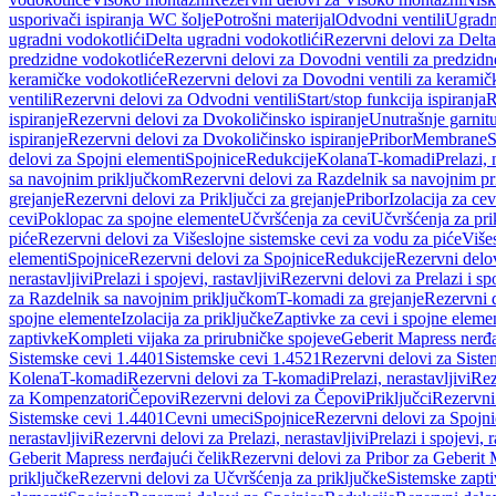
usporivači ispiranja WC šolje
Potrošni materijal
Odvodni ventili
Ugradn
ugradni vodokotlići
Delta ugradni vodokotlići
Rezervni delovi za Delta
predzidne vodokotliće
Rezervni delovi za Dovodni ventili za predzidn
keramičke vodokotliće
Rezervni delovi za Dovodni ventili za keramič
ventili
Rezervni delovi za Odvodni ventili
Start/stop funkcija ispiranja
R
ispiranje
Rezervni delovi za Dvokoličinsko ispiranje
Unutrašnje garnit
ispiranje
Rezervni delovi za Dvokoličinsko ispiranje
Pribor
Membrane
S
delovi za Spojni elementi
Spojnice
Redukcije
Kolana
T-komadi
Prelazi, 
sa navojnim priključkom
Rezervni delovi za Razdelnik sa navojnim p
grejanje
Rezervni delovi za Priključci za grejanje
Pribor
Izolacija za ce
cevi
Poklopac za spojne elemente
Učvršćenja za cevi
Učvršćenja za pri
piće
Rezervni delovi za Višeslojne sistemske cevi za vodu za piće
Više
elementi
Spojnice
Rezervni delovi za Spojnice
Redukcije
Rezervni delo
nerastavljivi
Prelazi i spojevi, rastavljivi
Rezervni delovi za Prelazi i spo
za Razdelnik sa navojnim priključkom
T-komadi za grejanje
Rezervni 
spojne elemente
Izolacija za priključke
Zaptivke za cevi i spojne eleme
zaptivke
Kompleti vijaka za prirubničke spojeve
Geberit Mapress nerđa
Sistemske cevi 1.4401
Sistemske cevi 1.4521
Rezervni delovi za Siste
Kolena
T-komadi
Rezervni delovi za T-komadi
Prelazi, nerastavljivi
Rez
za Kompenzatori
Čepovi
Rezervni delovi za Čepovi
Priključci
Rezervni 
Sistemske cevi 1.4401
Cevni umeci
Spojnice
Rezervni delovi za Spojni
nerastavljivi
Rezervni delovi za Prelazi, nerastavljivi
Prelazi i spojevi, r
Geberit Mapress nerđajući čelik
Rezervni delovi za Pribor za Geberit 
priključke
Rezervni delovi za Učvršćenja za priključke
Sistemske zapt