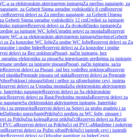
WC-a sa elektronskim aktiviranjem ispiranja
Za mrežno napajanje, za
apajanje, za Geberit Sigma ugradne vodokotliće 8 cm
Rezervni
2 cm
Rezervni delovi za Za mrežno napajanje, za Geberit Omega
, za Geberit Sigma ugradne vodokotliće 12 cm
Uređaji za ispiranje
insko ispiranje
Rezervni delovi za Za dvokoličinsko ispiranje
Za
uređaje za ispiranje WC šolje
Ugradni setovi za montažu
Rezervni
iranje WC-a sa elektronskim aktiviranjem ispiranja
Spojnice
Geberit
vi za Za konzolne WC šolje
Za podne WC šolje
Rezervni delovi za Za
onzolne i podne bidee
Rezervni delovi za Za konzolne i podne
rvni delovi za Bez poklopca
Pisoari, način ispiranja, bez
i ugradnu elektroniku za pisoar
Sa integrisanim uređajima za ispiranje
risane uređaje za ispiranje pisoara
Pisoari, način ispiranja, sa/za
de
Rezervni delovi za Pisoari, rad bez vode
Bez poklopca
Rezervni
od plastike
Pregrade pisoara od stakla
Rezervni delovi za Pregrade
Pribor
Poklopci pisoara
Sifoni i pribor za sifone
Ispirne cevi, ispirna
Rezervni delovi za Ugradna montaža
Sa elektronskim aktiviranjem
a, baterijsko napajanje
Rezervni delovi za Sa elektronskim
asic
Rezervni delovi za Basic
Predzidna montaža
Rezervni delovi za
no napajanje
Sa elektronskim aktiviranjem ispiranja, baterijsko
nju i za prepravku
Rezervni delovi za Setovi za grubu gradnju i za
je
Daljinsko upravljanje
Priključci uređaja za WC šolje, pisoare i
ovi za Priključna kolena
Ravni priključci
Rezervni delovi za Ravni
od PVC-a
Rezervni delovi za Priključci od PVC-a
Manžetne i pokrivne
oni
Rezervni delovi za Pužni sifoni
Priključci ispirnih cevi i ispirnih
idee
Rezervni delovi za Odvodne garniture za bidee
Cevni