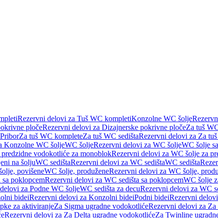
pleti
Rezervni delovi za Tuš WC kompleti
Konzolne WC šolje
Rezervn
pokrivne ploče
Rezervni delovi za Dizajnerske pokrivne ploče
Za tuš WC
 Pribor
Za tuš WC komplete
Za tuš WC sedišta
Rezervni delovi za Za tu
za Konzolne WC šolje
WC šolje
Rezervni delovi za WC šolje
WC šolje sa
 predzidne vodokotliće za monoblok
Rezervni delovi za WC šolje za p
eni na šolju
WC sedišta
Rezervni delovi za WC sedišta
WC sedišta
Rezer
olje, povišene
WC šolje, produžene
Rezervni delovi za WC šolje, prod
 sa poklopcem
Rezervni delovi za WC sedišta sa poklopcem
WC šolje z
 delovi za Podne WC šolje
WC sedišta za decu
Rezervni delovi za WC se
lni bidei
Rezervni delovi za Konzolni bidei
Podni bidei
Rezervni delovi
pke za aktiviranje
Za Sigma ugradne vodokotliće
Rezervni delovi za Za
će
Rezervni delovi za Za Delta ugradne vodokotliće
Za Twinline ugradne