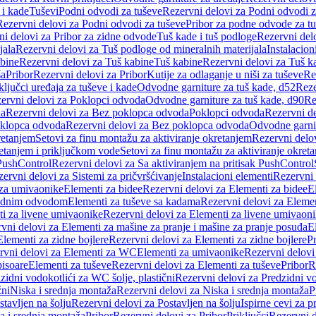
 i kade
Tuševi
Podni odvodi za tuševe
Rezervni delovi za Podni odvodi z
Rezervni delovi za Podni odvodi za tuševe
Pribor za podne odvode za t
i delovi za Pribor za zidne odvode
Tuš kade i tuš podloge
Rezervni delo
jala
Rezervni delovi za Tuš podloge od mineralnih materijala
Instalacion
bine
Rezervni delovi za Tuš kabine
Tuš kabine
Rezervni delovi za Tuš k
ša
Pribor
Rezervni delovi za Pribor
Kutije za odlaganje u niši za tuševe
Re
ključci uređaja za tuševe i kade
Odvodne garniture za tuš kade, d52
Reze
ervni delovi za Poklopci odvoda
Odvodne garniture za tuš kade, d90
Re
da
Rezervni delovi za Bez poklopca odvoda
Poklopci odvoda
Rezervni d
klopca odvoda
Rezervni delovi za Bez poklopca odvoda
Odvodne garnit
retanjem
Setovi za finu montažu za aktiviranje okretanjem
Rezervni delov
retanjem i priključkom vode
Setovi za finu montažu za aktiviranje okret
 PushControl
Rezervni delovi za Sa aktiviranjem na pritisak PushControl
ervni delovi za Sistemi za pričvršćivanje
Instalacioni elementi
Rezervni 
 za umivaonike
Elementi za bidee
Rezervni delovi za Elementi za bidee
E
 zidnim odvodom
Elementi za tuševe sa kadama
Rezervni delovi za Eleme
i za livene umivaonike
Rezervni delovi za Elementi za livene umivaon
vni delovi za Elementi za mašine za pranje i mašine za pranje posuđa
E
Elementi za zidne bojlere
Rezervni delovi za Elementi za zidne bojlere
Pr
rvni delovi za Elementi za WC
Elementi za umivaonike
Rezervni delovi
pisoare
Elementi za tuševe
Rezervni delovi za Elementi za tuševe
Pribor
R
zidni vodokotlići za WC šolje, plastični
Rezervni delovi za Predzidni vo
žni
Niska i srednja montaža
Rezervni delovi za Niska i srednja montaža
P
stavljen na šolju
Rezervni delovi za Postavljen na šolju
Ispirne cevi za 
a i srednja montaža
Pribor
Rezervni delovi za Pribor
Priključci
Rezervni d