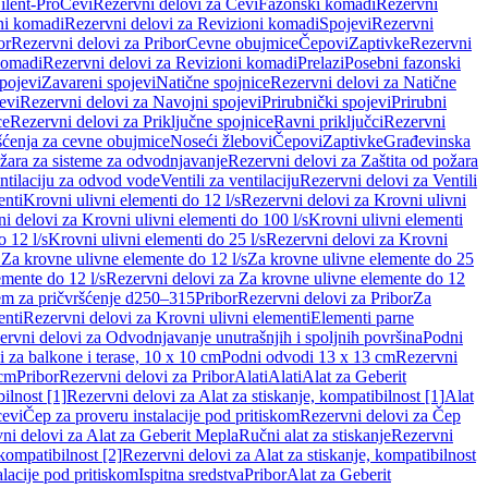
ilent-Pro
Cevi
Rezervni delovi za Cevi
Fazonski komadi
Rezervni
ni komadi
Rezervni delovi za Revizioni komadi
Spojevi
Rezervni
or
Rezervni delovi za Pribor
Cevne obujmice
Čepovi
Zaptivke
Rezervni
komadi
Rezervni delovi za Revizioni komadi
Prelazi
Posebni fazonski
pojevi
Zavareni spojevi
Natične spojnice
Rezervni delovi za Natične
evi
Rezervni delovi za Navojni spojevi
Prirubnički spojevi
Prirubni
ce
Rezervni delovi za Priključne spojnice
Ravni priključci
Rezervni
ćenja za cevne obujmice
Noseći žlebovi
Čepovi
Zaptivke
Građevinska
ožara za sisteme za odvodnjavanje
Rezervni delovi za Zaštita od požara
entilaciju za odvod vode
Ventili za ventilaciju
Rezervni delovi za Ventili
enti
Krovni ulivni elementi do 12 l/s
Rezervni delovi za Krovni ulivni
i delovi za Krovni ulivni elementi do 100 l/s
Krovni ulivni elementi
 12 l/s
Krovni ulivni elementi do 25 l/s
Rezervni delovi za Krovni
 Za krovne ulivne elemente do 12 l/s
Za krovne ulivne elemente do 25
emente do 12 l/s
Rezervni delovi za Za krovne ulivne elemente do 12
em za pričvršćenje d250–315
Pribor
Rezervni delovi za Pribor
Za
enti
Rezervni delovi za Krovni ulivni elementi
Elementi parne
ervni delovi za Odvodnjavanje unutrašnjih i spoljnih površina
Podni
 za balkone i terase, 10 x 10 cm
Podni odvodi 13 x 13 cm
Rezervni
 cm
Pribor
Rezervni delovi za Pribor
Alati
Alati
Alat za Geberit
ilnost [1]
Rezervni delovi za Alat za stiskanje, kompatibilnost [1]
Alat
cevi
Čep za proveru instalacije pod pritiskom
Rezervni delovi za Čep
ni delovi za Alat za Geberit Mepla
Ručni alat za stiskanje
Rezervni
 kompatibilnost [2]
Rezervni delovi za Alat za stiskanje, kompatibilnost
lacije pod pritiskom
Ispitna sredstva
Pribor
Alat za Geberit