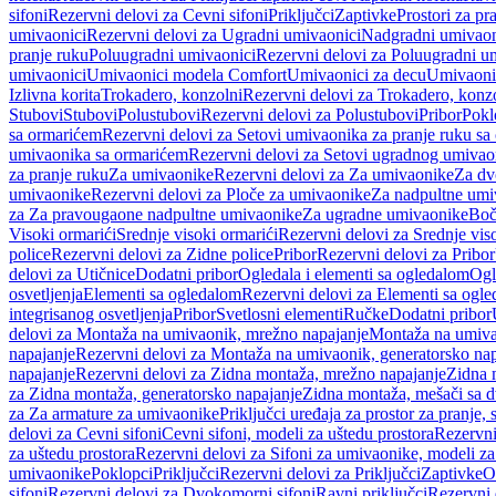
sifoni
Rezervni delovi za Cevni sifoni
Priključci
Zaptivke
Prostori za pr
umivaonici
Rezervni delovi za Ugradni umivaonici
Nadgradni umivaon
pranje ruku
Poluugradni umivaonici
Rezervni delovi za Poluugradni u
umivaonici
Umivaonici modela Comfort
Umivaonici za decu
Umivaoni
Izlivna korita
Trokadero, konzolni
Rezervni delovi za Trokadero, konz
Stubovi
Stubovi
Polustubovi
Rezervni delovi za Polustubovi
Pribor
Pokl
sa ormarićem
Rezervni delovi za Setovi umivaonika za pranje ruku s
umivaonika sa ormarićem
Rezervni delovi za Setovi ugradnog umivao
za pranje ruku
Za umivaonike
Rezervni delovi za Za umivaonike
Za dv
umivaonike
Rezervni delovi za Ploče za umivaonike
Za nadpultne umi
za Za pravougaone nadpultne umivaonike
Za ugradne umivaonike
Boč
Visoki ormarići
Srednje visoki ormarići
Rezervni delovi za Srednje vis
police
Rezervni delovi za Zidne police
Pribor
Rezervni delovi za Pribor
delovi za Utičnice
Dodatni pribor
Ogledala i elementi sa ogledalom
Ogl
osvetljenja
Elementi sa ogledalom
Rezervni delovi za Elementi sa ogl
integrisanog osvetljenja
Pribor
Svetlosni elementi
Ručke
Dodatni pribor
delovi za Montaža na umivaonik, mrežno napajanje
Montaža na umivao
napajanje
Rezervni delovi za Montaža na umivaonik, generatorsko nap
napajanje
Rezervni delovi za Zidna montaža, mrežno napajanje
Zidna 
za Zidna montaža, generatorsko napajanje
Zidna montaža, mešači sa d
za Za armature za umivaonike
Priključci uređaja za prostor za pranje, 
delovi za Cevni sifoni
Cevni sifoni, modeli za uštedu prostora
Rezervni
za uštedu prostora
Rezervni delovi za Sifoni za umivaonike, modeli za
umivaonike
Poklopci
Priključci
Rezervni delovi za Priključci
Zaptivke
O
sifoni
Rezervni delovi za Dvokomorni sifoni
Ravni priključci
Rezervni 