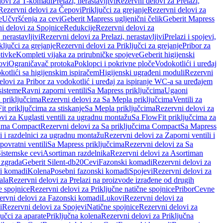
lovi za T-komadi
Prelazi, nerastavljivi
Rezervni delovi za Prelazi,
Rezervni delovi za Čepovi
Priključci za grejanje
Rezervni delovi za
e
Učvršćenja za cevi
Geberit Mapress ugljenični čelik
Geberit Mapress
i delovi za Spojnice
Redukcije
Rezervni delovi za
, nerastavljivi
Rezervni delovi za Prelazi, nerastavljivi
Prelazi i spojevi,
ključci za grejanje
Rezervni delovi za Priključci za grejanje
Pribor za
tivke
Kompleti vijaka za prirubničke spojeve
Geberit higijenski
ovi
Ograničavač protoka
Poklopci i pokrivne ploče
Vodokotlići i uređaj
otlići sa higijenskim ispiračem
Higijenski ugrađeni moduli
Rezervni
elovi za Pribor za vodokotlić i uređaj za ispiranje WC-a sa uređajem
sisteme
Ravni zaporni ventili
Sa Mapress priključcima
Ugaoni
 priključcima
Rezervni delovi za Sa Mepla priključcima
Ventili za
t priključcima za stiskanje
Sa Mepla priključcima
Rezervni delovi za
vi za Kuglasti ventili za ugradnu montažu
Sa FlowFit priključcima za
cima Compact
Rezervni delovi za Sa priključcima Compact
Sa Mapress
i i razdelnici za ugradnu montažu
Rezervni delovi za Zaporni ventili i
ovratni ventili
Sa Mapress priključcima
Rezervni delovi za Sa
Sistemske cevi
Asortiman razdelnika
Rezervni delovi za Asortiman
 zgrada
Geberit Silent-db20
Cevi
Fazonski komadi
Rezervni delovi za
i komadi
Kolena
Posebni fazonski komadi
Spojevi
Rezervni delovi za
ala
Rezervni delovi za Prelazi na proizvode izrađene od drugih
e spojnice
Rezervni delovi za Priključne natične spojnice
Pribor
Cevne
ervni delovi za Fazonski komadi
Lukovi
Rezervni delovi za
i
Rezervni delovi za Spojevi
Natične spojnice
Rezervni delovi za
učci za aparate
Priključna kolena
Rezervni delovi za Priključna