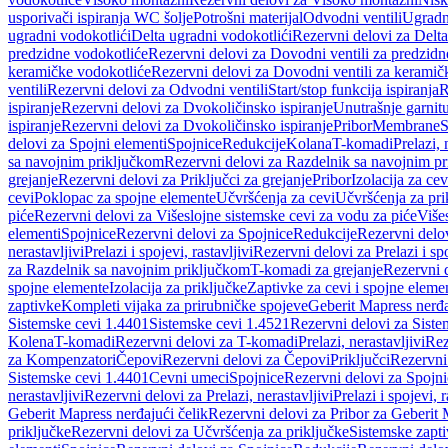
usporivači ispiranja WC šolje
Potrošni materijal
Odvodni ventili
Ugradn
ugradni vodokotlići
Delta ugradni vodokotlići
Rezervni delovi za Delta
predzidne vodokotliće
Rezervni delovi za Dovodni ventili za predzidn
keramičke vodokotliće
Rezervni delovi za Dovodni ventili za keramič
ventili
Rezervni delovi za Odvodni ventili
Start/stop funkcija ispiranja
R
ispiranje
Rezervni delovi za Dvokoličinsko ispiranje
Unutrašnje garnit
ispiranje
Rezervni delovi za Dvokoličinsko ispiranje
Pribor
Membrane
S
delovi za Spojni elementi
Spojnice
Redukcije
Kolana
T-komadi
Prelazi, 
sa navojnim priključkom
Rezervni delovi za Razdelnik sa navojnim p
grejanje
Rezervni delovi za Priključci za grejanje
Pribor
Izolacija za ce
cevi
Poklopac za spojne elemente
Učvršćenja za cevi
Učvršćenja za pri
piće
Rezervni delovi za Višeslojne sistemske cevi za vodu za piće
Više
elementi
Spojnice
Rezervni delovi za Spojnice
Redukcije
Rezervni delo
nerastavljivi
Prelazi i spojevi, rastavljivi
Rezervni delovi za Prelazi i spo
za Razdelnik sa navojnim priključkom
T-komadi za grejanje
Rezervni 
spojne elemente
Izolacija za priključke
Zaptivke za cevi i spojne eleme
zaptivke
Kompleti vijaka za prirubničke spojeve
Geberit Mapress nerđa
Sistemske cevi 1.4401
Sistemske cevi 1.4521
Rezervni delovi za Siste
Kolena
T-komadi
Rezervni delovi za T-komadi
Prelazi, nerastavljivi
Rez
za Kompenzatori
Čepovi
Rezervni delovi za Čepovi
Priključci
Rezervni 
Sistemske cevi 1.4401
Cevni umeci
Spojnice
Rezervni delovi za Spojni
nerastavljivi
Rezervni delovi za Prelazi, nerastavljivi
Prelazi i spojevi, r
Geberit Mapress nerđajući čelik
Rezervni delovi za Pribor za Geberit 
priključke
Rezervni delovi za Učvršćenja za priključke
Sistemske zapt