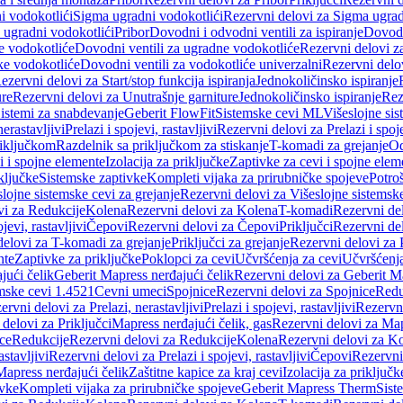
i vodokotlići
Sigma ugradni vodokotlići
Rezervni delovi za Sigma ugrad
 ugradni vodokotlići
Pribor
Dovodni i odvodni ventili za ispiranje
Dovodn
e vodokotliće
Dovodni ventili za ugradne vodokotliće
Rezervni delovi z
ke vodokotliće
Dovodni ventili za vodokotliće univerzalni
Rezervni delov
ezervni delovi za Start/stop funkcija ispiranja
Jednokoličinsko ispiranje
ure
Rezervni delovi za Unutrašnje garniture
Jednokoličinsko ispiranje
Rez
istemi za snabdevanje
Geberit FlowFit
Sistemske cevi ML
Višeslojne sis
nerastavljivi
Prelazi i spojevi, rastavljivi
Rezervni delovi za Prelazi i spoje
riključkom
Razdelnik sa priključkom za stiskanje
T-komadi za grejanje
Od
vi i spojne elemente
Izolacija za priključke
Zaptivke za cevi i spojne elem
ključke
Sistemske zaptivke
Kompleti vijaka za prirubničke spojeve
Potroš
slojne sistemske cevi za grejanje
Rezervni delovi za Višeslojne sistemske
vi za Redukcije
Kolena
Rezervni delovi za Kolena
T-komadi
Rezervni de
jevi, rastavljivi
Čepovi
Rezervni delovi za Čepovi
Priključci
Rezervni del
delovi za T-komadi za grejanje
Priključci za grejanje
Rezervni delovi za P
nte
Zaptivke za priključke
Poklopci za cevi
Učvršćenja za cevi
Učvršćenja
jući čelik
Geberit Mapress nerđajući čelik
Rezervni delovi za Geberit Ma
mske cevi 1.4521
Cevni umeci
Spojnice
Rezervni delovi za Spojnice
Redu
ervni delovi za Prelazi, nerastavljivi
Prelazi i spojevi, rastavljivi
Rezervni
delovi za Priključci
Mapress nerđajući čelik, gas
Rezervni delovi za Map
ce
Redukcije
Rezervni delovi za Redukcije
Kolena
Rezervni delovi za K
astavljivi
Rezervni delovi za Prelazi i spojevi, rastavljivi
Čepovi
Rezervni
Mapress nerđajući čelik
Zaštitne kapice za kraj cevi
Izolacija za priključk
ivke
Kompleti vijaka za prirubničke spojeve
Geberit Mapress Therm
Sist