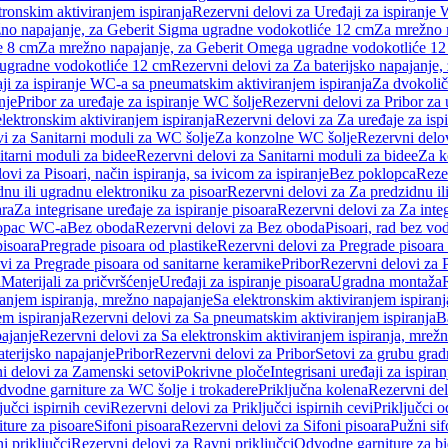
tronskim aktiviranjem ispiranja
Rezervni delovi za Uređaji za ispiranje 
žno napajanje, za Geberit Sigma ugradne vodokotliće 12 cm
Za mrežno n
e 8 cm
Za mrežno napajanje, za Geberit Omega ugradne vodokotliće 1
a ugradne vodokotliće 12 cm
Rezervni delovi za Za baterijsko napajanje
ji za ispiranje WC-a sa pneumatskim aktiviranjem ispiranja
Za dvokolič
nje
Pribor za uređaje za ispiranje WC šolje
Rezervni delovi za Pribor za 
lektronskim aktiviranjem ispiranja
Rezervni delovi za Za uređaje za isp
i za Sanitarni moduli za WC šolje
Za konzolne WC šolje
Rezervni delo
itarni moduli za bidee
Rezervni delovi za Sanitarni moduli za bidee
Za k
ovi za Pisoari, način ispiranja, sa ivicom za ispiranje
Bez poklopca
Reze
nu ili ugradnu elektroniku za pisoar
Rezervni delovi za Za predzidnu il
ara
Za integrisane uređaje za ispiranje pisoara
Rezervni delovi za Za integ
klopac WC-a
Bez oboda
Rezervni delovi za Bez oboda
Pisoari, rad bez vo
pisoara
Pregrade pisoara od plastike
Rezervni delovi za Pregrade pisoara 
vi za Pregrade pisoara od sanitarne keramike
Pribor
Rezervni delovi za 
i
Materijali za pričvršćenje
Uređaji za ispiranje pisoara
Ugradna montaža
ranjem ispiranja, mrežno napajanje
Sa elektronskim aktiviranjem ispiranj
m ispiranja
Rezervni delovi za Sa pneumatskim aktiviranjem ispiranja
B
pajanje
Rezervni delovi za Sa elektronskim aktiviranjem ispiranja, mrež
aterijsko napajanje
Pribor
Rezervni delovi za Pribor
Setovi za grubu grad
i delovi za Zamenski setovi
Pokrivne ploče
Integrisani uređaji za ispiran
dvodne garniture za WC šolje i trokadere
Priključna kolena
Rezervni del
jučci ispirnih cevi
Rezervni delovi za Priključci ispirnih cevi
Priključci 
ture za pisoare
Sifoni pisoara
Rezervni delovi za Sifoni pisoara
Pužni sif
i priključci
Rezervni delovi za Ravni priključci
Odvodne garniture za b