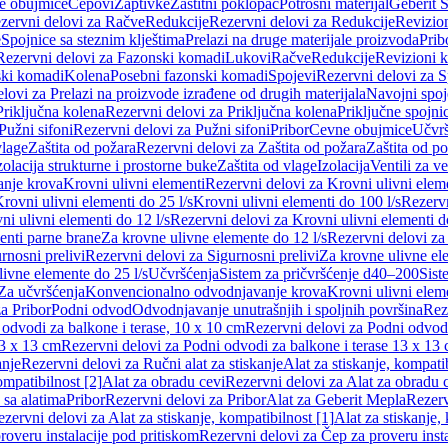
e obujmice
Čepovi
Zaptivke
Zaštitni poklopac
Potrošni materijal
Geberit S
zervni delovi za Račve
Redukcije
Rezervni delovi za Redukcije
Revizio
e
Spojnice sa steznim klještima
Prelazi na druge materijale proizvoda
Prib
Rezervni delovi za Fazonski komadi
Lukovi
Račve
Redukcije
Revizioni 
ski komadi
Kolena
Posebni fazonski komadi
Spojevi
Rezervni delovi za S
lovi za Prelazi na proizvode izrađene od drugih materijala
Navojni spoj
Priključna kolena
Rezervni delovi za Priključna kolena
Priključne spojni
Pužni sifoni
Rezervni delovi za Pužni sifoni
Pribor
Cevne obujmice
Učvrš
vlage
Zaštita od požara
Rezervni delovi za Zaštita od požara
Zaštita od p
zolacija strukturne i prostorne buke
Zaštita od vlage
Izolacija
Ventili za v
anje krova
Krovni ulivni elementi
Rezervni delovi za Krovni ulivni elem
rovni ulivni elementi do 25 l/s
Krovni ulivni elementi do 100 l/s
Rezervn
ni ulivni elementi do 12 l/s
Rezervni delovi za Krovni ulivni elementi do
enti parne brane
Za krovne ulivne elemente do 12 l/s
Rezervni delovi za
rnosni prelivi
Rezervni delovi za Sigurnosni prelivi
Za krovne ulivne el
ivne elemente do 25 l/s
Učvršćenja
Sistem za pričvršćenje d40–200
Sist
Za učvršćenja
Konvencionalno odvodnjavanje krova
Krovni ulivni elem
a Pribor
Podni odvod
Odvodnjavanje unutrašnjih i spoljnih površina
Rez
odvodi za balkone i terase, 10 x 10 cm
Rezervni delovi za Podni odvodi
13 x 13 cm
Rezervni delovi za Podni odvodi za balkone i terase 13 x 13
anje
Rezervni delovi za Ručni alat za stiskanje
Alat za stiskanje, kompatib
ompatibilnost [2]
Alat za obradu cevi
Rezervni delovi za Alat za obradu 
 sa alatima
Pribor
Rezervni delovi za Pribor
Alat za Geberit Mepla
Rezerv
zervni delovi za Alat za stiskanje, kompatibilnost [1]
Alat za stiskanje,
roveru instalacije pod pritiskom
Rezervni delovi za Čep za proveru insta