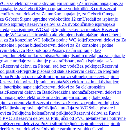
WC-a sa elektronskim aktiviranjem ispiranja
Za mrežno napajanje, za
apajanje, za Geberit Sigma ugradne vodokotliće 8 cm
Rezervni
2 cm
Rezervni delovi za Za mrežno napajanje, za Geberit Omega
, za Geberit Sigma ugradne vodokotliće 12 cm
Uređaji za ispiranje
insko ispiranje
Rezervni delovi za Za dvokoličinsko ispiranje
Za
uređaje za ispiranje WC šolje
Ugradni setovi za montažu
Rezervni
iranje WC-a sa elektronskim aktiviranjem ispiranja
Spojnice
Geberit
vi za Za konzolne WC šolje
Za podne WC šolje
Rezervni delovi za Za
onzolne i podne bidee
Rezervni delovi za Za konzolne i podne
rvni delovi za Bez poklopca
Pisoari, način ispiranja, bez
i ugradnu elektroniku za pisoar
Sa integrisanim uređajima za ispiranje
risane uređaje za ispiranje pisoara
Pisoari, način ispiranja, sa/za
de
Rezervni delovi za Pisoari, rad bez vode
Bez poklopca
Rezervni
od plastike
Pregrade pisoara od stakla
Rezervni delovi za Pregrade
Pribor
Poklopci pisoara
Sifoni i pribor za sifone
Ispirne cevi, ispirna
Rezervni delovi za Ugradna montaža
Sa elektronskim aktiviranjem
a, baterijsko napajanje
Rezervni delovi za Sa elektronskim
asic
Rezervni delovi za Basic
Predzidna montaža
Rezervni delovi za
no napajanje
Sa elektronskim aktiviranjem ispiranja, baterijsko
nju i za prepravku
Rezervni delovi za Setovi za grubu gradnju i za
je
Daljinsko upravljanje
Priključci uređaja za WC šolje, pisoare i
ovi za Priključna kolena
Ravni priključci
Rezervni delovi za Ravni
od PVC-a
Rezervni delovi za Priključci od PVC-a
Manžetne i pokrivne
oni
Rezervni delovi za Pužni sifoni
Priključci ispirnih cevi i ispirnih
idee
Rezervni delovi za Odvodne garniture za bidee
Cevni