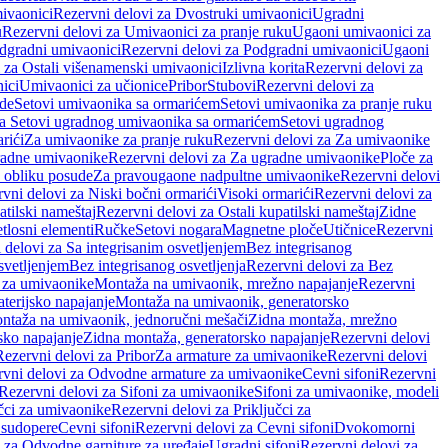
ivaonici
Rezervni delovi za Dvostruki umivaonici
Ugradni
u
Rezervni delovi za Umivaonici za pranje ruku
Ugaoni umivaonici za
dgradni umivaonici
Rezervni delovi za Podgradni umivaonici
Ugaoni
 za Ostali višenamenski umivaonici
Izlivna korita
Rezervni delovi za
ici
Umivaonici za učionice
Pribor
Stubovi
Rezervni delovi za
ade
Setovi umivaonika sa ormarićem
Setovi umivaonika za pranje ruku
za Setovi ugradnog umivaonika sa ormarićem
Setovi ugradnog
rići
Za umivaonike za pranje ruku
Rezervni delovi za Za umivaonike
radne umivaonike
Rezervni delovi za Za ugradne umivaonike
Ploče za
 obliku posude
Za pravougaone nadpultne umivaonike
Rezervni delovi
vni delovi za Niski bočni ormarići
Visoki ormarići
Rezervni delovi za
atilski nameštaj
Rezervni delovi za Ostali kupatilski nameštaj
Zidne
tlosni elementi
Ručke
Setovi nogara
Magnetne ploče
Utičnice
Rezervni
 delovi za Sa integrisanim osvetljenjem
Bez integrisanog
svetljenjem
Bez integrisanog osvetljenja
Rezervni delovi za Bez
 za umivaonike
Montaža na umivaonik, mrežno napajanje
Rezervni
terijsko napajanje
Montaža na umivaonik, generatorsko
ntaža na umivaonik, jednoručni mešači
Zidna montaža, mrežno
sko napajanje
Zidna montaža, generatorsko napajanje
Rezervni delovi
Rezervni delovi za Pribor
Za armature za umivaonike
Rezervni delovi
rvni delovi za Odvodne armature za umivaonike
Cevni sifoni
Rezervni
Rezervni delovi za Sifoni za umivaonike
Sifoni za umivaonike, modeli
učci za umivaonike
Rezervni delovi za Priključci za
 sudopere
Cevni sifoni
Rezervni delovi za Cevni sifoni
Dvokomorni
 za Odvodne garniture za uređaje
Ugradni sifoni
Rezervni delovi za