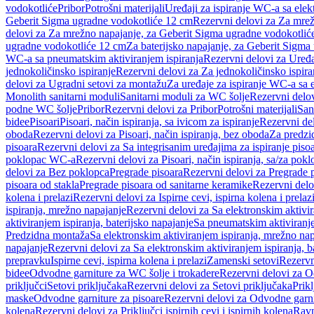
vodokotliće
Pribor
Potrošni materijali
Uređaji za ispiranje WC-a sa elek
Geberit Sigma ugradne vodokotliće 12 cm
Rezervni delovi za Za mre
delovi za Za mrežno napajanje, za Geberit Sigma ugradne vodokotlić
ugradne vodokotliće 12 cm
Za baterijsko napajanje, za Geberit Sigm
WC-a sa pneumatskim aktiviranjem ispiranja
Rezervni delovi za Uređa
jednokoličinsko ispiranje
Rezervni delovi za Za jednokoličinsko ispira
delovi za Ugradni setovi za montažu
Za uređaje za ispiranje WC-a sa e
Monolith sanitarni moduli
Sanitarni moduli za WC šolje
Rezervni delov
podne WC šolje
Pribor
Rezervni delovi za Pribor
Potrošni materijali
San
bidee
Pisoari
Pisoari, način ispiranja, sa ivicom za ispiranje
Rezervni del
oboda
Rezervni delovi za Pisoari, način ispiranja, bez oboda
Za predzid
pisoara
Rezervni delovi za Sa integrisanim uređajima za ispiranje piso
poklopac WC-a
Rezervni delovi za Pisoari, način ispiranja, sa/za po
delovi za Bez poklopca
Pregrade pisoara
Rezervni delovi za Pregrade 
pisoara od stakla
Pregrade pisoara od sanitarne keramike
Rezervni delo
kolena i prelazi
Rezervni delovi za Ispirne cevi, ispirna kolena i prelaz
ispiranja, mrežno napajanje
Rezervni delovi za Sa elektronskim aktivi
aktiviranjem ispiranja, baterijsko napajanje
Sa pneumatskim aktiviranje
Predzidna montaža
Sa elektronskim aktiviranjem ispiranja, mrežno na
napajanje
Rezervni delovi za Sa elektronskim aktiviranjem ispiranja, b
prepravku
Ispirne cevi, ispirna kolena i prelazi
Zamenski setovi
Rezervn
bidee
Odvodne garniture za WC šolje i trokadere
Rezervni delovi za O
priključci
Setovi priključaka
Rezervni delovi za Setovi priključaka
Prikl
maske
Odvodne garniture za pisoare
Rezervni delovi za Odvodne garni
kolena
Rezervni delovi za Priključci ispirnih cevi i ispirnih kolena
Ravn