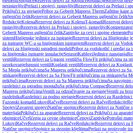
elementi
Spojnice
Rezervni delovi za Spojnice
Redukcije
Rezervni delo
nerastavljivi
Prelazi i spojevi, rastavljivi
Rezervni delovi za Prelazi i spo
Priključci za grejanje
Pribor za Geberit Mapress Therm
Zaštitne kape z
ugljenični čelik
Rezervni delovi za Geberit Mapress ugljenični čelik
Si
Redukcije
Kolena
Rezervni delovi za Kolena
T-komadi
Rezervni delov
rastavljivi
Rezervni delovi za Prelazi i spojevi, rastavljivi
Kompenzator
Geberit Mapress ugljenični čelik
Zaptivke za cevi i spojne elemente
Po
sistem
Higijenske jedinice za ispiranje
Rezervni delovi za Higijenske je
za ispiranje WC-a sa higijenskim ispiranjem
Rezervni delovi za Vodoko
delovi za Higijenski ugrađeni moduli
Pribor za vodokotlić i uređaj za 
za higijensko ispiranje instalacije
Senzori
Kablovi
Jedinice napajanja
Rez
ventili
Rezervni delovi za Ugaoni ventili
Sa FlowFit priključcima za st
uzorkovanje
Ispusni ventili
Kuglasti ventili
Rezervni delovi za Kuglasti 
Sa Mepla priključcima
Sa Mapress priključcima
Rezervni delovi za Sa
stiskanje
Rezervni delovi za Sa FlowFit priključcima za stiskanje
Sa Me
priključcima
Rezervni delovi za Sa Mapress priključcima
Sa navojnim 
razdelnici za ugradnu montažu
Sa priključcima Compact
Rezervni delo
Mapress priključcima
Ventili za odzračivanje za grejanje
Ventili za brz
razdelnika
Razdelnici za podno grejanje
Rezervni delovi za Razdelnici
Fazonski komadi
Lukovi
Račve
Rezervni delovi za Račve
Redukcije
Re
Spojevi
Zavareni spojevi
Natične spojnice
Rezervni delovi za Natične s
materijala
Priključci za aparate
Rezervni delovi za Priključci za aparate
obujmice
Učvršćenja za cevne obujmice
Čepovi
Zaptivke
Potrošni mater
Lukovi
Račve
Rezervni delovi za Račve
Redukcije
Rezervni delovi za 
Natične spojnice
Spojnice sa steznim klještima
Prelazi na proizvode iz