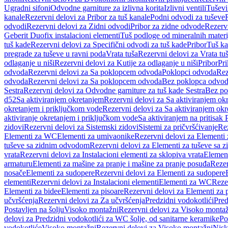
Ugradni sifoni
Odvodne garniture za izlivna korita
Izlivni ventili
Tuševi
kanale
Rezervni delovi za Pribor za tuš kanale
Podni odvodi za tuševe
odvodi
Rezervni delovi za Zidni odvodi
Pribor za zidne odvode
Rezervn
Geberit Duofix instalacioni elementi
Tuš podloge od mineralnih materi
tuš kade
Rezervni delovi za Specifični odvodi za tuš kade
Pribor
Tuš ka
pregrade za tuševe u ravni poda
Vrata tuša
Rezervni delovi za Vrata tu
odlaganje u niši
Rezervni delovi za Kutije za odlaganje u niši
Pribor
Pri
odvoda
Rezervni delovi za Sa poklopcem odvoda
Poklopci odvoda
Rez
odvoda
Rezervni delovi za Sa poklopcem odvoda
Bez poklopca odvo
Sestra
Rezervni delovi za Odvodne garniture za tuš kade Sestra
Bez po
d52
Sa aktiviranjem okretanjem
Rezervni delovi za Sa aktiviranjem ok
okretanjem i priključkom vode
Rezervni delovi za Sa aktiviranjem ok
aktiviranje okretanjem i priključkom vode
Sa aktiviranjem na pritisak
zidovi
Rezervni delovi za Sistemski zidovi
Sistemi za pričvršćivanje
Rez
Elementi za WC
Elementi za umivaonike
Rezervni delovi za Elementi
tuševe sa zidnim odvodom
Rezervni delovi za Elementi za tuševe sa
vrata
Rezervni delovi za Instalacioni elementi za sklopiva vrata
Element
armaturu
Elementi za mašine za pranje i mašine za pranje posuđa
Rezer
nosače
Elementi za sudopere
Rezervni delovi za Elementi za sudopere
elementi
Rezervni delovi za Instalacioni elementi
Elementi za WC
Reze
Elementi za bidee
Elementi za pisoare
Rezervni delovi za Elementi za 
učvršćenja
Rezervni delovi za Za učvršćenja
Predzidni vodokotlići
Pred
Postavljen na šolju
Visoko montažni
Rezervni delovi za Visoko monta
delovi za Predzidni vodokotlići za WC šolje, od sanitarne keramike
Po
vodokotliće
Visoko montažni
Rezervni delovi za Visoko montažni
Nisk