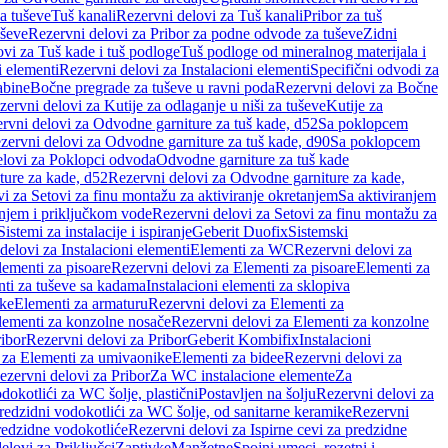
a tuševe
Tuš kanali
Rezervni delovi za Tuš kanali
Pribor za tuš
uševe
Rezervni delovi za Pribor za podne odvode za tuševe
Zidni
vi za Tuš kade i tuš podloge
Tuš podloge od mineralnog materijala i
i elementi
Rezervni delovi za Instalacioni elementi
Specifični odvodi za
abine
Bočne pregrade za tuševe u ravni poda
Rezervni delovi za Bočne
zervni delovi za Kutije za odlaganje u niši za tuševe
Kutije za
rvni delovi za Odvodne garniture za tuš kade, d52
Sa poklopcem
zervni delovi za Odvodne garniture za tuš kade, d90
Sa poklopcem
elovi za Poklopci odvoda
Odvodne garniture za tuš kade
ure za kade, d52
Rezervni delovi za Odvodne garniture za kade,
i za Setovi za finu montažu za aktiviranje okretanjem
Sa aktiviranjem
anjem i priključkom vode
Rezervni delovi za Setovi za finu montažu za
Sistemi za instalacije i ispiranje
Geberit Duofix
Sistemski
delovi za Instalacioni elementi
Elementi za WC
Rezervni delovi za
lementi za pisoare
Rezervni delovi za Elementi za pisoare
Elementi za
nti za tuševe sa kadama
Instalacioni elementi za sklopiva
ike
Elementi za armaturu
Rezervni delovi za Elementi za
lementi za konzolne nosače
Rezervni delovi za Elementi za konzolne
ibor
Rezervni delovi za Pribor
Geberit Kombifix
Instalacioni
 za Elementi za umivaonike
Elementi za bidee
Rezervni delovi za
ezervni delovi za Pribor
Za WC instalacione elemente
Za
dokotlići za WC šolje, plastični
Postavljen na šolju
Rezervni delovi za
redzidni vodokotlići za WC šolje, od sanitarne keramike
Rezervni
predzidne vodokotliće
Rezervni delovi za Ispirne cevi za predzidne
elovi za Priključci
Zaptivke
Manžetne
Spojni umeci, rozetni i