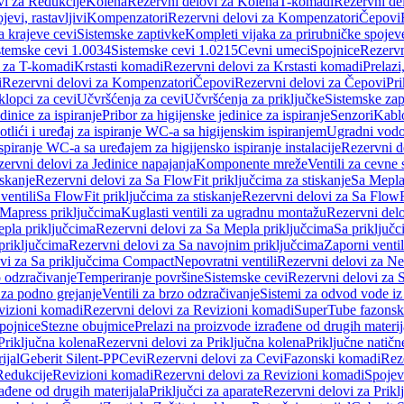
vi za Redukcije
Kolena
Rezervni delovi za Kolena
T-komadi
Rezervni de
jevi, rastavljivi
Kompenzatori
Rezervni delovi za Kompenzatori
Čepovi
a krajeve cevi
Sistemske zaptivke
Kompleti vijaka za prirubničke spojev
stemske cevi 1.0034
Sistemske cevi 1.0215
Cevni umeci
Spojnice
Rezervn
i za T-komadi
Krstasti komadi
Rezervni delovi za Krstasti komadi
Prelazi
i
Rezervni delovi za Kompenzatori
Čepovi
Rezervni delovi za Čepovi
Pri
klopci za cevi
Učvršćenja za cevi
Učvršćenja za priključke
Sistemske zap
dinice za ispiranje
Pribor za higijenske jedinice za ispiranje
Senzori
Kabl
tlići i uređaj za ispiranje WC-a sa higijenskim ispiranjem
Ugradni vodok
ispiranje WC-a sa uređajem za higijensko ispiranje instalacije
Rezervni d
ervni delovi za Jedinice napajanja
Komponente mreže
Ventili za cevne 
iskanje
Rezervni delovi za Sa FlowFit priključcima za stiskanje
Sa Mepla
ventili
Sa FlowFit priključcima za stiskanje
Rezervni delovi za Sa FlowFi
 Mapress priključcima
Kuglasti ventili za ugradnu montažu
Rezervni delo
pla priključcima
Rezervni delovi za Sa Mepla priključcima
Sa priključ
priključcima
Rezervni delovi za Sa navojnim priključcima
Zaporni ventil
vi za Sa priključcima Compact
Nepovratni ventili
Rezervni delovi za Nep
o odzračivanje
Temperiranje površine
Sistemske cevi
Rezervni delovi za 
 za podno grejanje
Ventili za brzo odzračivanje
Sistemi za odvod vode iz
vizioni komadi
Rezervni delovi za Revizioni komadi
SuperTube fazonsk
pojnice
Stezne obujmice
Prelazi na proizvode izrađene od drugih materij
Priključna kolena
Rezervni delovi za Priključna kolena
Priključne natičn
ijal
Geberit Silent-PP
Cevi
Rezervni delovi za Cevi
Fazonski komadi
Rez
Redukcije
Revizioni komadi
Rezervni delovi za Revizioni komadi
Spojev
rađene od drugih materijala
Priključci za aparate
Rezervni delovi za Priklj