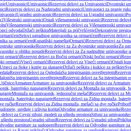
anje
Umivaonici
Umivaonici
Rezervni delovi za Umivaonici
Dvostruki um
ici
Rezervni delovi za Nadgradni umivaonici
Umivaonici za pranje ruk
mivaonici
Ugradni umivaonici
Rezervni delovi za Ugradni umivaonici
Po
ci
Višestruki umivaonici
Ostali višenamenski umivaonici
Rezervni delovi
olni
Višenamenski umivaonici
Rezervni delovi za Višenamenski umivaon
opci odvoda
Držači peškira
Materijali za pričvršćenje
Dekorativne pregr
a ormarićem
Setovi ugradnog umivaonika sa ormarićem
Rezervni delovi 
nika sa ormarićem
Kupatilski nameštaj
Ormarići
Rezervni delovi za Orma
ostruke umivaonike
Rezervni delovi za Za dvostruke umivaonike
Za ug
vaonike u obliku posude
Rezervni delovi za Za nadpultne umivaonike u
ni ormarići
Rezervni delovi za Bočni ormarići
Niski bočni ormarići
Rezer
oki ormarići
Viseći ormarići
Rezervni delovi za Viseći ormarići
Ostali kup
Umeci za fioke i kutije za slaganje
Držači peškira i kukice za peškire
Sve
edala
Rezervni delovi za Ogledala
Sa integrisanim osvetljenjem
Rezervni
edalom
Sa integrisanim osvetljenjem
Rezervni delovi za Sa integrisanim o
Utičnice
Armature
Armature za umivaonike
Rezervni delovi za Armature
nik, baterijsko napajanje
Rezervni delovi za Montaža na umivaonik, ba
ajanje
Montaža na umivaonik, jednoručni mešači
Rezervni delovi za Mo
montaža, baterijsko napajanje
Rezervni delovi za Zidna montaža, baterij
ve ručke
Rezervni delovi za Zidna montaža, mešači sa dve ručke
Pribor
sudopere, uređaje i izlivna korita
Odvodne armature za umivaonike
Reze
 delovi za Cevni sifoni, modeli za uštedu prostora
Sifoni za umivaonike
 uštedu prostora
Ugradni sifoni
Rezervni delovi za Ugradni sifoni
Priklj
dvodne garniture za sudopere
Rezervni delovi za Odvodne garniture za
delovi za Ravni priključci
Odvodne garniture za uređaje
Rezervni delovi