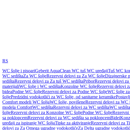
RS
WC šolje i pisoari
Geberit AquaClean WC tuš WC uređaji
Tuš WC kom
WC sedišta
Za WC šolje
Rezervni delovi za Za WC šolje
Dizajnerske 
sedišta
Rezervni delovi za Za tuš WC sedišta
Pribor
Rezervni delovi za
materijali
WC šolje i WC sedišta
Konzolne WC šolje
Rezervni delovi 
bidea
Podne WC šolje
Rezervni delovi za Podne WC šolje
WC šolje za
šolje
Predzidni vodokotlići za WC šolje, od sanitarne keramike
Postavlj
Comfort modeli WC šolja
WC šolje, povišene
Rezervni delovi za WC š
modela Comfort
WC sedišta
Rezervni delovi za WC sedišta
WC sedišta
šolje
Rezervni delovi za Konzolne WC šolje
Podne WC šolje
Rezervni
sa poklopcem
Rezervni delovi za WC sedišta sa poklopcem
Bidei
Konzo
uređaji za ispiranje WC šolja
Tipke za aktiviranje
Rezervni delovi za Ti
delovi za Za Omega ugradne vodokotliće
Za Delta ugradne vodokotli