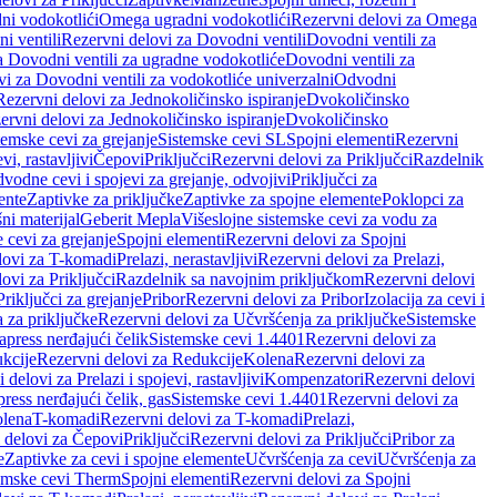
ni vodokotlići
Omega ugradni vodokotlići
Rezervni delovi za Omega
i ventili
Rezervni delovi za Dovodni ventili
Dovodni ventili za
a Dovodni ventili za ugradne vodokotliće
Dovodni ventili za
i za Dovodni ventili za vodokotliće univerzalni
Odvodni
Rezervni delovi za Jednokoličinsko ispiranje
Dvokoličinsko
ervni delovi za Jednokoličinsko ispiranje
Dvokoličinsko
temske cevi za grejanje
Sistemske cevi SL
Spojni elementi
Rezervni
vi, rastavljivi
Čepovi
Priključci
Rezervni delovi za Priključci
Razdelnik
vodne cevi i spojevi za grejanje, odvojivi
Priključci za
ente
Zaptivke za priključke
Zaptivke za spojne elemente
Poklopci za
ni materijal
Geberit Mepla
Višeslojne sistemske cevi za vodu za
 cevi za grejanje
Spojni elementi
Rezervni delovi za Spojni
lovi za T-komadi
Prelazi, nerastavljivi
Rezervni delovi za Prelazi,
ovi za Priključci
Razdelnik sa navojnim priključkom
Rezervni delovi
riključci za grejanje
Pribor
Rezervni delovi za Pribor
Izolacija za cevi i
 za priključke
Rezervni delovi za Učvršćenja za priključke
Sistemske
press nerđajući čelik
Sistemske cevi 1.4401
Rezervni delovi za
kcije
Rezervni delovi za Redukcije
Kolena
Rezervni delovi za
 delovi za Prelazi i spojevi, rastavljivi
Kompenzatori
Rezervni delovi
ress nerđajući čelik, gas
Sistemske cevi 1.4401
Rezervni delovi za
olena
T-komadi
Rezervni delovi za T-komadi
Prelazi,
 delovi za Čepovi
Priključci
Rezervni delovi za Priključci
Pribor za
e
Zaptivke za cevi i spojne elemente
Učvršćenja za cevi
Učvršćenja za
emske cevi Therm
Spojni elementi
Rezervni delovi za Spojni