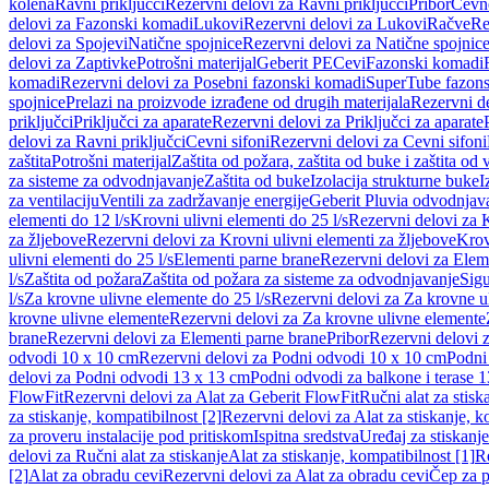
kolena
Ravni priključci
Rezervni delovi za Ravni priključci
Pribor
Cevn
delovi za Fazonski komadi
Lukovi
Rezervni delovi za Lukovi
Račve
Re
delovi za Spojevi
Natične spojnice
Rezervni delovi za Natične spojnic
delovi za Zaptivke
Potrošni materijal
Geberit PE
Cevi
Fazonski komadi
komadi
Rezervni delovi za Posebni fazonski komadi
SuperTube fazon
spojnice
Prelazi na proizvode izrađene od drugih materijala
Rezervni de
priključci
Priključci za aparate
Rezervni delovi za Priključci za aparate
delovi za Ravni priključci
Cevni sifoni
Rezervni delovi za Cevni sifoni
zaštita
Potrošni materijal
Zaštita od požara, zaštita od buke i zaštita od 
za sisteme za odvodnjavanje
Zaštita od buke
Izolacija strukturne buke
I
za ventilaciju
Ventili za zadržavanje energije
Geberit Pluvia odvodnjav
elementi do 12 l/s
Krovni ulivni elementi do 25 l/s
Rezervni delovi za K
za žljebove
Rezervni delovi za Krovni ulivni elementi za žljebove
Krov
ulivni elementi do 25 l/s
Elementi parne brane
Rezervni delovi za Elem
l/s
Zaštita od požara
Zaštita od požara za sisteme za odvodnjavanje
Sigu
l/s
Za krovne ulivne elemente do 25 l/s
Rezervni delovi za Za krovne ul
krovne ulivne elemente
Rezervni delovi za Za krovne ulivne elemente
brane
Rezervni delovi za Elementi parne brane
Pribor
Rezervni delovi z
odvodi 10 x 10 cm
Rezervni delovi za Podni odvodi 10 x 10 cm
Podni 
delovi za Podni odvodi 13 x 13 cm
Podni odvodi za balkone i terase 
FlowFit
Rezervni delovi za Alat za Geberit FlowFit
Ručni alat za stisk
za stiskanje, kompatibilnost [2]
Rezervni delovi za Alat za stiskanje, k
za proveru instalacije pod pritiskom
Ispitna sredstva
Uređaj za stiskanje
delovi za Ručni alat za stiskanje
Alat za stiskanje, kompatibilnost [1]
Re
[2]
Alat za obradu cevi
Rezervni delovi za Alat za obradu cevi
Čep za p