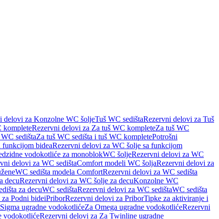
i delovi za Konzolne WC šolje
Tuš WC sedišta
Rezervni delovi za Tuš
 komplete
Rezervni delovi za Za tuš WC komplete
Za tuš WC
š WC sedišta
Za tuš WC sedišta i tuš WC komplete
Potrošni
 funkcijom bidea
Rezervni delovi za WC šolje sa funkcijom
redzidne vodokotliće za monoblok
WC šolje
Rezervni delovi za WC
vni delovi za WC sedišta
Comfort modeli WC šolja
Rezervni delovi za
užene
WC sedišta modela Comfort
Rezervni delovi za WC sedišta
a decu
Rezervni delovi za WC šolje za decu
Konzolne WC
dišta za decu
WC sedišta
Rezervni delovi za WC sedišta
WC sedišta
 za Podni bidei
Pribor
Rezervni delovi za Pribor
Tipke za aktiviranje i
 Sigma ugradne vodokotliće
Za Omega ugradne vodokotliće
Rezervni
 vodokotliće
Rezervni delovi za Za Twinline ugradne