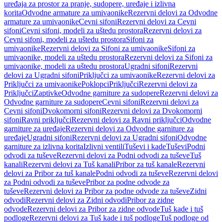
uređaja za prostor za pranje, sudopere, uređaje i izlivna
korita
Odvodne armature za umivaonike
Rezervni delovi za Odvodne
armature za umivaonike
Cevni sifoni
Rezervni delovi za Cevni
sifoni
Cevni sifoni, modeli za uštedu prostora
Rezervni delovi za
Cevni sifoni, modeli za uštedu prostora
Sifoni za
umivaonike
Rezervni delovi za Sifoni za umivaonike
Sifoni za
umivaonike, modeli za uštedu prostora
Rezervni delovi za Sifoni za
umivaonike, modeli za uštedu prostora
Ugradni sifoni
Rezervni
delovi za Ugradni sifoni
Priključci za umivaonike
Rezervni delovi za
Priključci za umivaonike
Poklopci
Priključci
Rezervni delovi za
Priključci
Zaptivke
Odvodne garniture za sudopere
Rezervni delovi za
Odvodne garniture za sudopere
Cevni sifoni
Rezervni delovi za
Cevni sifoni
Dvokomorni sifoni
Rezervni delovi za Dvokomorni
sifoni
Ravni priključci
Rezervni delovi za Ravni priključci
Odvodne
garniture za uređaje
Rezervni delovi za Odvodne garniture za
uređaje
Ugradni sifoni
Rezervni delovi za Ugradni sifoni
Odvodne
garniture za izlivna korita
Izlivni ventili
Tuševi i kade
Tuševi
Podni
odvodi za tuševe
Rezervni delovi za Podni odvodi za tuševe
Tuš
kanali
Rezervni delovi za Tuš kanali
Pribor za tuš kanale
Rezervni
delovi za Pribor za tuš kanale
Podni odvodi za tuševe
Rezervni delovi
za Podni odvodi za tuševe
Pribor za podne odvode za
tuševe
Rezervni delovi za Pribor za podne odvode za tuševe
Zidni
odvodi
Rezervni delovi za Zidni odvodi
Pribor za zidne
odvode
Rezervni delovi za Pribor za zidne odvode
Tuš kade i tuš
podloge
Rezervni delovi za Tuš kade i tuš podloge
Tuš podloge od