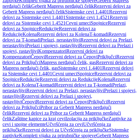
zaptivke
Kompleti vijaka za prirubničke spojeve
Geberit Mapress
nerđajući čelik
Geberit Mapress nerđajući čelik
Rezervni delovi za
Geberit Mapress nerđajući čelik
Sistemske cevi 1.4401
Rezervni
delovi za Sistemske cevi 1.4401
Sistemske cevi 1.4521
Rezervni
delovi za Sistemske cevi 1.4521
Cevni umeci
Spojnice
Rezervni
delovi za Spojnice
Redukcije
Rezervni delovi za
Redukcije
Kolena
Rezervni delovi za Kolena
T-komadi
Rezervni
delovi za T-komadi
Prelazi, nerastavljivi
Rezervni delovi za Prelazi,
nerastavljivi
Prelazi i spojevi, rastavljivi
Rezervni delovi za Prelazi i
spojevi, rastavljivi
Kompenzatori
Rezervni delovi za
Kompenzatori
Čepovi
Rezervni delovi za Čepovi
Priključci
Rezervni
delovi za Priključci
Mapress nerđajući čelik, gas
Rezervni delovi za
Mapress nerđajući čelik, gas
Sistemske cevi 1.4401
Rezervni delovi
za Sistemske cevi 1.4401
Cevni umeci
Spojnice
Rezervni delovi za
Spojnice
Redukcije
Rezervni delovi za Redukcije
Kolena
Rezervni
delovi za Kolena
T-komadi
Rezervni delovi za T-komadi
Prelazi,
nerastavljivi
Rezervni delovi za Prelazi, nerastavljivi
Prelazi i spojevi,
rastavljivi
Rezervni delovi za Prelazi i spojevi,
rastavljivi
Čepovi
Rezervni delovi za Čepovi
Priključci
Rezervni
delovi za Priključci
Pribor za Geberit Mapress nerđajući
čelik
Rezervni delovi za Pribor za Geberit Mapress nerđajući
čelik
Zaštitne kapice za kraj cevi
Izolacija za priključke
Zaptivke za
cevi i spojne elemente
Učvršćenja za cevi
Učvršćenja za
priključke
Rezervni delovi za Učvršćenja za priključke
Sistemske
zaptivke
Kompleti vijaka za prirubničke spojeve
Geberit Mapress