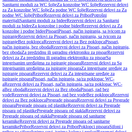
Sanitarni moduli za WC šolje
Za konzolne WC šolje
Rezervni delovi
za Za konzolne WC šolje
Za podne WC šolje
Rezervni delovi za Za
podne WC šolje
Pribor
Rezervni delovi za Pribor
Potrošni
materijali
Sanitarni moduli za bidee
Rezervni delovi za Sanitarni
moduli za bidee
Za konzolne i podne bidee
Rezervni delovi za Za
konzolne i podne bidee
Pisoari
Pisoari, način ispiranja, sa ivicom za
ispiranje
Rezervni delovi za Pisoari, način ispiranja, sa ivicom za
ispiranje
Bez poklopca
Rezervni delovi za Bez poklopca
Pisoari,
način ispiranja, bez oboda
Rezervni delovi za Pisoari, način ispiranja,
bez oboda
Za predzidnu ili ugradnu elektroniku za pisoar
Rezervni
delovi za Za predzidnu ili ugradnu elektroniku za pisoar
Sa
integrisanim uređajima za ispiranje pisoara
Rezervni delovi za Sa
integrisanim uređajima za ispiranje pisoara
Za integrisane uređaje za
ispiranje pisoara
Rezervni delovi za Za integrisane uređaje za
ispiranje pisoara
Pisoari, način ispiranja, sa/za poklopac WC-
a
Rezervni delovi za Pisoari, način ispiranja, sa/za poklopac WC-
a
Bez oboda
Rezervni delovi za Bez oboda
Pisoari, rad bez
vode
Rezervni delovi za Pisoari, rad bez vode
Bez poklopca
Rezervni
delovi za Bez poklopca
Pregrade pisoara
Rezervni delovi za Pregrade
pisoara
Pregrade pisoara od plastike
Rezervni delovi za Pregrade
pisoara od plastike
Pregrade pisoara od stakla
Rezervni delovi za
Pregrade pisoara od stakla
Pregrade pisoara od sanitarne
keramike
Rezervni delovi za Pregrade pisoara od sanitarne
keramike
Pribor
Rezervni delovi za Pribor
Poklopci pisoara
Sifoni i
pribor za sifone
Ispirne cevi, ispirna kolena i prelazi
Rezervni delovi