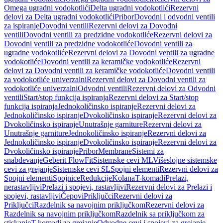
Omega ugradni vodokotlići
Delta ugradni vodokotlići
Rezervni
delovi za Delta ugradni vodokotlići
Pribor
Dovodni i odvodni ventili
za ispiranje
Dovodni ventili
Rezervni delovi za Dovodni
ventili
Dovodni ventili za predzidne vodokotliće
Rezervni delovi za
Dovodni ventili za predzidne vodokotliće
Dovodni ventili za
ugradne vodokotliće
Rezervni delovi za Dovodni ventili za ugradne
vodokotliće
Dovodni ventili za keramičke vodokotliće
Rezervni
delovi za Dovodni ventili za keramičke vodokotliće
Dovodni ventili
za vodokotliće univerzalni
Rezervni delovi za Dovodni ventili za
vodokotliće univerzalni
Odvodni ventili
Rezervni delovi za Odvodni
ventili
Start/stop funkcija ispiranja
Rezervni delovi za Start/stop
funkcija ispiranja
Jednokoličinsko ispiranje
Rezervni delovi za
Jednokoličinsko ispiranje
Dvokoličinsko ispiranje
Rezervni delovi za
Dvokoličinsko ispiranje
Unutrašnje garniture
Rezervni delovi za
Unutrašnje garniture
Jednokoličinsko ispiranje
Rezervni delovi za
Jednokoličinsko ispiranje
Dvokoličinsko ispiranje
Rezervni delovi za
Dvokoličinsko ispiranje
Pribor
Membrane
Sistemi za
snabdevanje
Geberit FlowFit
Sistemske cevi ML
Višeslojne sistemske
cevi za grejanje
Sistemske cevi SL
Spojni elementi
Rezervni delovi za
Spojni elementi
Spojnice
Redukcije
Kolana
T-komadi
Prelazi,
nerastavljivi
Prelazi i spojevi, rastavljivi
Rezervni delovi za Prelazi i
spojevi, rastavljivi
Čepovi
Priključci
Rezervni delovi za
Priključci
Razdelnik sa navojnim priključkom
Rezervni delovi za
Razdelnik sa navojnim priključkom
Razdelnik sa priključkom za
stiskanje
T-komadi za grejanje
Odvodne cevi i spojevi za grejanje,