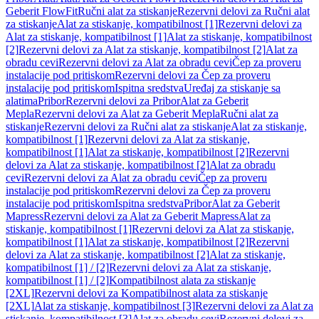
Geberit FlowFit
Ručni alat za stiskanje
Rezervni delovi za Ručni alat
za stiskanje
Alat za stiskanje, kompatibilnost [1]
Rezervni delovi za
Alat za stiskanje, kompatibilnost [1]
Alat za stiskanje, kompatibilnost
[2]
Rezervni delovi za Alat za stiskanje, kompatibilnost [2]
Alat za
obradu cevi
Rezervni delovi za Alat za obradu cevi
Čep za proveru
instalacije pod pritiskom
Rezervni delovi za Čep za proveru
instalacije pod pritiskom
Ispitna sredstva
Uređaj za stiskanje sa
alatima
Pribor
Rezervni delovi za Pribor
Alat za Geberit
Mepla
Rezervni delovi za Alat za Geberit Mepla
Ručni alat za
stiskanje
Rezervni delovi za Ručni alat za stiskanje
Alat za stiskanje,
kompatibilnost [1]
Rezervni delovi za Alat za stiskanje,
kompatibilnost [1]
Alat za stiskanje, kompatibilnost [2]
Rezervni
delovi za Alat za stiskanje, kompatibilnost [2]
Alat za obradu
cevi
Rezervni delovi za Alat za obradu cevi
Čep za proveru
instalacije pod pritiskom
Rezervni delovi za Čep za proveru
instalacije pod pritiskom
Ispitna sredstva
Pribor
Alat za Geberit
Mapress
Rezervni delovi za Alat za Geberit Mapress
Alat za
stiskanje, kompatibilnost [1]
Rezervni delovi za Alat za stiskanje,
kompatibilnost [1]
Alat za stiskanje, kompatibilnost [2]
Rezervni
delovi za Alat za stiskanje, kompatibilnost [2]
Alat za stiskanje,
kompatibilnost [1] / [2]
Rezervni delovi za Alat za stiskanje,
kompatibilnost [1] / [2]
Kompatibilnost alata za stiskanje
[2XL]
Rezervni delovi za Kompatibilnost alata za stiskanje
[2XL]
Alat za stiskanje, kompatibilnost [3]
Rezervni delovi za Alat za
stiskanje, kompatibilnost [3]
Alat za obradu cevi
Rezervni delovi za