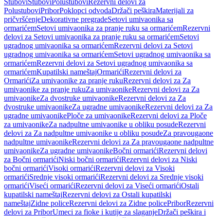
Stubovi
Stubovi
Polustubovi
Rezervni delovi za
Polustubovi
Pribor
Poklopci odvoda
Držači peškira
Materijali za
pričvršćenje
Dekorativne pregrade
Setovi umivaonika sa
ormarićem
Setovi umivaonika za pranje ruku sa ormarićem
Rezervni
delovi za Setovi umivaonika za pranje ruku sa ormarićem
Setovi
ugradnog umivaonika sa ormarićem
Rezervni delovi za Setovi
ugradnog umivaonika sa ormarićem
Setovi ugradnog umivaonika sa
ormarićem
Rezervni delovi za Setovi ugradnog umivaonika sa
ormarićem
Kupatilski nameštaj
Ormarići
Rezervni delovi za
Ormarići
Za umivaonike za pranje ruku
Rezervni delovi za Za
umivaonike za pranje ruku
Za umivaonike
Rezervni delovi za Za
umivaonike
Za dvostruke umivaonike
Rezervni delovi za Za
dvostruke umivaonike
Za ugradne umivaonike
Rezervni delovi za Za
ugradne umivaonike
Ploče za umivaonike
Rezervni delovi za Ploče
za umivaonike
Za nadpultne umivaonike u obliku posude
Rezervni
delovi za Za nadpultne umivaonike u obliku posude
Za pravougaone
nadpultne umivaonike
Rezervni delovi za Za pravougaone nadpultne
umivaonike
Za ugradne umivaonike
Bočni ormarići
Rezervni delovi
za Bočni ormarići
Niski bočni ormarići
Rezervni delovi za Niski
bočni ormarići
Visoki ormarići
Rezervni delovi za Visoki
ormarići
Srednje visoki ormarići
Rezervni delovi za Srednje visoki
ormarići
Viseći ormarići
Rezervni delovi za Viseći ormarići
Ostali
kupatilski nameštaj
Rezervni delovi za Ostali kupatilski
nameštaj
Zidne police
Rezervni delovi za Zidne police
Pribor
Rezervni
delovi za Pribor
Umeci za fioke i kutije za slaganje
Držači peškira i