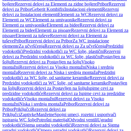
bojlere
Rezervni delovi za Elementi za zidne bojlere
Pribor
Rezervni
delovi za Pribor
Geberit Kombifix
Instalacioni elementi
Rezervni
delovi za Instalacioni elementi
Elementi za WC
Rezervni delovi za
Elementi za WC
Elementi za umivaonike
Rezervni delovi za
Elementi za umivaonike
Elementi za bidee
Rezervni delovi za
Elementi za bidee
Elementi za pisoare
Rezervni delovi za Elementi za
pisoare
Elementi za tuševe
Rezervni delovi za Elementi za
tuševe
Pribor
Rezervni delovi za Pribor
Za WC instalacione
elemente
Za učvršćenja
Rezervni delovi za Za učvršćenja
Predzidni
vodokotlići
Predzidni vodokotlići za WC šolje, plastični
Rezervni
delovi za Predzidni vodokotlići za WC šolje, plastični
Postavljen na
šolju
Rezervni delovi za Postavljen na šolju
Visoko
montažni
Rezervni delovi za Visoko montažni
Niska i srednja
montaža
Rezervni delovi za Niska i srednja montaža
Predzidni
vodokotlići za WC šolje, od sanitarne keramike
Rezervni delovi za
Predzidni vodokotlići za WC šolje, od sanitarne keramike
Postavljen
na šolju
Rezervni delovi za Postavljen na šolju
Ispirne cevi za
predzidne vodokotliće
Rezervni delovi za Ispirne cevi za predzidne
vodokotliće
Visoko montažni
Rezervni delovi za Visoko
montažni
Niska i srednja montaža
Pribor
Rezervni delovi za
Pribor
Priključci
Rezervni delovi za
Priključci
Zaptivke
Manžetne
Spojni umeci, rozetni i usporivači
ispiranja WC šolje
Potrošni materijal
Odvodni ventili
Ugradni
vodokotlići
Sigma ugradni vodokotlići
Rezervni delovi za Sigma
ugradni vodokotlići
Omega ugradni vodokotlići
Rezervni delovi za