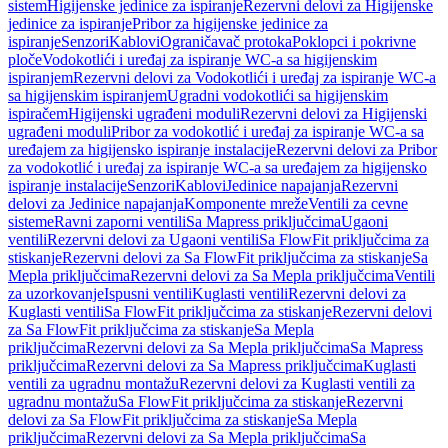
sistem
Higijenske jedinice za ispiranje
Rezervni delovi za Higijenske
jedinice za ispiranje
Pribor za higijenske jedinice za
ispiranje
Senzori
Kablovi
Ograničavač protoka
Poklopci i pokrivne
ploče
Vodokotlići i uređaj za ispiranje WC-a sa higijenskim
ispiranjem
Rezervni delovi za Vodokotlići i uređaj za ispiranje WC-a
sa higijenskim ispiranjem
Ugradni vodokotlići sa higijenskim
ispiračem
Higijenski ugrađeni moduli
Rezervni delovi za Higijenski
ugrađeni moduli
Pribor za vodokotlić i uređaj za ispiranje WC-a sa
uređajem za higijensko ispiranje instalacije
Rezervni delovi za Pribor
za vodokotlić i uređaj za ispiranje WC-a sa uređajem za higijensko
ispiranje instalacije
Senzori
Kablovi
Jedinice napajanja
Rezervni
delovi za Jedinice napajanja
Komponente mreže
Ventili za cevne
sisteme
Ravni zaporni ventili
Sa Mapress priključcima
Ugaoni
ventili
Rezervni delovi za Ugaoni ventili
Sa FlowFit priključcima za
stiskanje
Rezervni delovi za Sa FlowFit priključcima za stiskanje
Sa
Mepla priključcima
Rezervni delovi za Sa Mepla priključcima
Ventili
za uzorkovanje
Ispusni ventili
Kuglasti ventili
Rezervni delovi za
Kuglasti ventili
Sa FlowFit priključcima za stiskanje
Rezervni delovi
za Sa FlowFit priključcima za stiskanje
Sa Mepla
priključcima
Rezervni delovi za Sa Mepla priključcima
Sa Mapress
priključcima
Rezervni delovi za Sa Mapress priključcima
Kuglasti
ventili za ugradnu montažu
Rezervni delovi za Kuglasti ventili za
ugradnu montažu
Sa FlowFit priključcima za stiskanje
Rezervni
delovi za Sa FlowFit priključcima za stiskanje
Sa Mepla
priključcima
Rezervni delovi za Sa Mepla priključcima
Sa