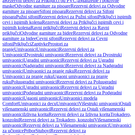
a
Rezervni delovi za Priključci od PVC-a
Manžetne i pokrivne
maske
Odvodne garniture za pisoare
Rezervni delovi za Odvodne
garniture za pisoare
Sifoni pisoara
Rezervni delovi za Sifoni
pisoara
Pužni sifoni
Rezervni delovi za Pužni sifoni
Priključci ispirnih
cevi i ispirnih kolena
Rezervni delovi za Priključci ispirnih cevi i
ispirnih kolena
Ravni priključci
Rezervni delovi za Ravni
priključci
Odvodne garniture za bidee
Rezervni delovi za Odvodne
garniture za bidee
Cevni sifoni
Rezervni delovi za Cevni
sifoni
Priključci
Zaptivke
Prostori za
pranje
Umivaonici
Umivaonici
Rezervni delovi za
Umivaonici
Dvostruki umivaonici
Rezervni delovi za Dvostruki
umivaonici
Ugradni umivaonici
Rezervni delovi za Ugradni
umivaonici
Nadgradni umivaonici
Rezervni delovi za Nadgradni
umivaonici
Umivaonici za pranje ruku
Rezervni delovi za
Umivaonici za pranje ruku
Ugaoni umivaonici za pranje
ruku
Poluugradni umivaonici
Rezervni delovi za Poluugradni
umivaonici
Ugradni umivaonici
Rezervni delovi za Ugradni
umivaonici
Podgradni umivaonici
Rezervni delovi za Podgradni
umivaonici
Ugaoni umivaonici
Umivaonici modela
Comfort
Umivaonici za decu
Umivaonici
Višestruki umivaonici
Ostali
višenamenski umivaonici
Rezervni delovi za Ostali višenamenski
umivaonici
Izlivna korita
Rezervni delovi za Izlivna korita
Trokadero,
konzolni
Rezervni delovi za Trokadero, konzolni
Višenamenski
umivaonici
Rezervni delovi za Višenamenski umivaonici
Umivaonici
za učionice
Pribor
Stubovi
Rezervni delovi za