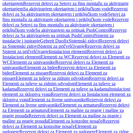
okretanjem
Rezervni delovi za Setovi za finu montažu za aktiviranje
okretanjem
Sa aktiviranjem okretanjem i priključkom vode
Rezervni
delovi za Sa aktiviranjem okretanjem i priključkom vode
Setovi za
finu montažu za aktiviranje okretanjem i priključkom vode
Rezervni
delovi za Setovi za finu montažu za aktiviranje okretanjem i
priključkom vode
Sa aktiviranjem na pritisak PushControl
Rezervni
delovi za Sa aktiviranjem na pritisak PushControl
Sistemi za
instalacije i ispiranje
Geberit Duofix
Sistemski zidovi
Rezervni delovi
za Sistemski zidovi
Sistemi za pričvršćivanje
Rezervni delovi za
Sistemi za pričvršćivanje
Instalacioni elementi
Rezervni delovi za
Instalacioni elementi
Elementi za WC
Rezervni delovi za Elementi za
WC
Elementi za umivaonike
Rezervni delovi za Elementi za
umivaonike
Elementi za bidee
Rezervni delovi za Elementi za
bidee
Elementi za pisoare
Rezervni delovi za Elementi za
pisoare
Elementi za tuševe sa zidnim odvodom
Rezervni delovi za
Elementi za tuševe sa zidnim odvodom
Elementi za tuševe sa
kadama
Rezervni delovi za Elementi za tuševe sa kadama
Instalacioni
elementi za sklopiva vrata
Rezervni delovi za Instalacioni elementi za
sklopiva vrata
Elementi za livene umivaonike
Rezervni delovi za
Elementi za livene umivaonike
Elementi za armaturu
Rezervni delovi
za Elementi za armaturu
Elementi za mašine za pranje i mašine za
pranje posuđa
Rezervni delovi za Elementi za mašine za pranje i
mašine za pranje posuđa
Elementi za konzolne nosače
Rezervni
delovi za Elementi za konzolne nosače
Elementi za
sudopere
Rezervni delovi za Elementi za sudopere
Elementi za zidne