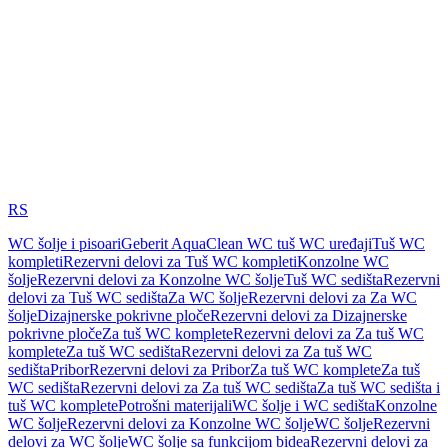
RS
WC šolje i pisoari
Geberit AquaClean WC tuš WC uređaji
Tuš WC
kompleti
Rezervni delovi za Tuš WC kompleti
Konzolne WC
šolje
Rezervni delovi za Konzolne WC šolje
Tuš WC sedišta
Rezervni
delovi za Tuš WC sedišta
Za WC šolje
Rezervni delovi za Za WC
šolje
Dizajnerske pokrivne ploče
Rezervni delovi za Dizajnerske
pokrivne ploče
Za tuš WC komplete
Rezervni delovi za Za tuš WC
komplete
Za tuš WC sedišta
Rezervni delovi za Za tuš WC
sedišta
Pribor
Rezervni delovi za Pribor
Za tuš WC komplete
Za tuš
WC sedišta
Rezervni delovi za Za tuš WC sedišta
Za tuš WC sedišta i
tuš WC komplete
Potrošni materijali
WC šolje i WC sedišta
Konzolne
WC šolje
Rezervni delovi za Konzolne WC šolje
WC šolje
Rezervni
delovi za WC šolje
WC šolje sa funkcijom bidea
Rezervni delovi za