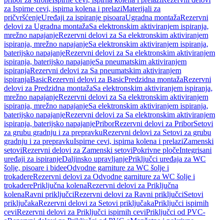
za Ispirne cevi, ispirna kolena i prelazi
Materijali za
pričvršćenje
Uređaji za ispiranje pisoara
Ugradna montaža
Rezervni
delovi za Ugradna montaža
Sa elektronskim aktiviranjem ispiranja,
mrežno napajanje
Rezervni delovi za Sa elektronskim aktiviranjem
ispiranja, mrežno napajanje
Sa elektronskim aktiviranjem ispiranja,
baterijsko napajanje
Rezervni delovi za Sa elektronskim aktiviranjem
ispiranja, baterijsko napajanje
Sa pneumatskim aktiviranjem
ispiranja
Rezervni delovi za Sa pneumatskim aktiviranjem
ispiranja
Basic
Rezervni delovi za Basic
Predzidna montaža
Rezervni
delovi za Predzidna montaža
Sa elektronskim aktiviranjem ispiranja,
mrežno napajanje
Rezervni delovi za Sa elektronskim aktiviranjem
ispiranja, mrežno napajanje
Sa elektronskim aktiviranjem ispiranja,
baterijsko napajanje
Rezervni delovi za Sa elektronskim aktiviranjem
ispiranja, baterijsko napajanje
Pribor
Rezervni delovi za Pribor
Setovi
za grubu gradnju i za prepravku
Rezervni delovi za Setovi za grubu
gradnju i za prepravku
Ispirne cevi, ispirna kolena i prelazi
Zamenski
setovi
Rezervni delovi za Zamenski setovi
Pokrivne ploče
Integrisani
uređaji za ispiranje
Daljinsko upravljanje
Priključci uređaja za WC
šolje, pisoare i bidee
Odvodne garniture za WC šolje i
trokadere
Rezervni delovi za Odvodne garniture za WC šolje i
trokadere
Priključna kolena
Rezervni delovi za Priključna
kolena
Ravni priključci
Rezervni delovi za Ravni priključci
Setovi
priključaka
Rezervni delovi za Setovi priključaka
Priključci ispirnih
cevi
Rezervni delovi za Priključci ispirnih cevi
Priključci od PVC-