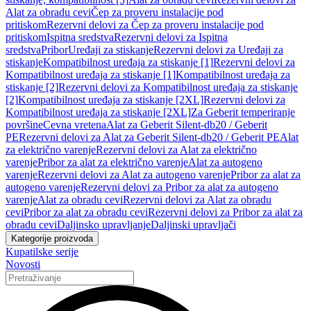
Alat za obradu cevi
Čep za proveru instalacije pod
pritiskom
Rezervni delovi za Čep za proveru instalacije pod
pritiskom
Ispitna sredstva
Rezervni delovi za Ispitna
sredstva
Pribor
Uređaji za stiskanje
Rezervni delovi za Uređaji za
stiskanje
Kompatibilnost uređaja za stiskanje [1]
Rezervni delovi za
Kompatibilnost uređaja za stiskanje [1]
Kompatibilnost uređaja za
stiskanje [2]
Rezervni delovi za Kompatibilnost uređaja za stiskanje
[2]
Kompatibilnost uređaja za stiskanje [2XL]
Rezervni delovi za
Kompatibilnost uređaja za stiskanje [2XL]
Za Geberit temperiranje
površine
Cevna vretena
Alat za Geberit Silent-db20 / Geberit
PE
Rezervni delovi za Alat za Geberit Silent-db20 / Geberit PE
Alat
za električno varenje
Rezervni delovi za Alat za električno
varenje
Pribor za alat za električno varenje
Alat za autogeno
varenje
Rezervni delovi za Alat za autogeno varenje
Pribor za alat za
autogeno varenje
Rezervni delovi za Pribor za alat za autogeno
varenje
Alat za obradu cevi
Rezervni delovi za Alat za obradu
cevi
Pribor za alat za obradu cevi
Rezervni delovi za Pribor za alat za
obradu cevi
Daljinsko upravljanje
Daljinski upravljači
Kategorije proizvoda
Kupatilske serije
Novosti