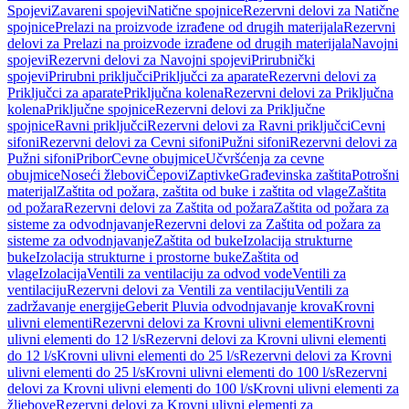
Spojevi
Zavareni spojevi
Natične spojnice
Rezervni delovi za Natične
spojnice
Prelazi na proizvode izrađene od drugih materijala
Rezervni
delovi za Prelazi na proizvode izrađene od drugih materijala
Navojni
spojevi
Rezervni delovi za Navojni spojevi
Prirubnički
spojevi
Prirubni priključci
Priključci za aparate
Rezervni delovi za
Priključci za aparate
Priključna kolena
Rezervni delovi za Priključna
kolena
Priključne spojnice
Rezervni delovi za Priključne
spojnice
Ravni priključci
Rezervni delovi za Ravni priključci
Cevni
sifoni
Rezervni delovi za Cevni sifoni
Pužni sifoni
Rezervni delovi za
Pužni sifoni
Pribor
Cevne obujmice
Učvršćenja za cevne
obujmice
Noseći žlebovi
Čepovi
Zaptivke
Građevinska zaštita
Potrošni
materijal
Zaštita od požara, zaštita od buke i zaštita od vlage
Zaštita
od požara
Rezervni delovi za Zaštita od požara
Zaštita od požara za
sisteme za odvodnjavanje
Rezervni delovi za Zaštita od požara za
sisteme za odvodnjavanje
Zaštita od buke
Izolacija strukturne
buke
Izolacija strukturne i prostorne buke
Zaštita od
vlage
Izolacija
Ventili za ventilaciju za odvod vode
Ventili za
ventilaciju
Rezervni delovi za Ventili za ventilaciju
Ventili za
zadržavanje energije
Geberit Pluvia odvodnjavanje krova
Krovni
ulivni elementi
Rezervni delovi za Krovni ulivni elementi
Krovni
ulivni elementi do 12 l/s
Rezervni delovi za Krovni ulivni elementi
do 12 l/s
Krovni ulivni elementi do 25 l/s
Rezervni delovi za Krovni
ulivni elementi do 25 l/s
Krovni ulivni elementi do 100 l/s
Rezervni
delovi za Krovni ulivni elementi do 100 l/s
Krovni ulivni elementi za
žljebove
Rezervni delovi za Krovni ulivni elementi za