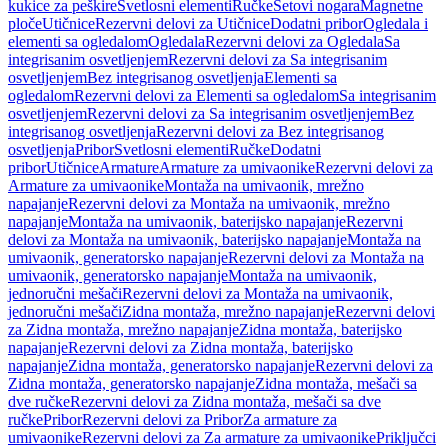
kukice za peškire
Svetlosni elementi
Ručke
Setovi nogara
Magnetne
ploče
Utičnice
Rezervni delovi za Utičnice
Dodatni pribor
Ogledala i
elementi sa ogledalom
Ogledala
Rezervni delovi za Ogledala
Sa
integrisanim osvetljenjem
Rezervni delovi za Sa integrisanim
osvetljenjem
Bez integrisanog osvetljenja
Elementi sa
ogledalom
Rezervni delovi za Elementi sa ogledalom
Sa integrisanim
osvetljenjem
Rezervni delovi za Sa integrisanim osvetljenjem
Bez
integrisanog osvetljenja
Rezervni delovi za Bez integrisanog
osvetljenja
Pribor
Svetlosni elementi
Ručke
Dodatni
pribor
Utičnice
Armature
Armature za umivaonike
Rezervni delovi za
Armature za umivaonike
Montaža na umivaonik, mrežno
napajanje
Rezervni delovi za Montaža na umivaonik, mrežno
napajanje
Montaža na umivaonik, baterijsko napajanje
Rezervni
delovi za Montaža na umivaonik, baterijsko napajanje
Montaža na
umivaonik, generatorsko napajanje
Rezervni delovi za Montaža na
umivaonik, generatorsko napajanje
Montaža na umivaonik,
jednoručni mešači
Rezervni delovi za Montaža na umivaonik,
jednoručni mešači
Zidna montaža, mrežno napajanje
Rezervni delovi
za Zidna montaža, mrežno napajanje
Zidna montaža, baterijsko
napajanje
Rezervni delovi za Zidna montaža, baterijsko
napajanje
Zidna montaža, generatorsko napajanje
Rezervni delovi za
Zidna montaža, generatorsko napajanje
Zidna montaža, mešači sa
dve ručke
Rezervni delovi za Zidna montaža, mešači sa dve
ručke
Pribor
Rezervni delovi za Pribor
Za armature za
umivaonike
Rezervni delovi za Za armature za umivaonike
Priključci