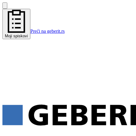
Preći na geberit.rs
Moji spiskovi