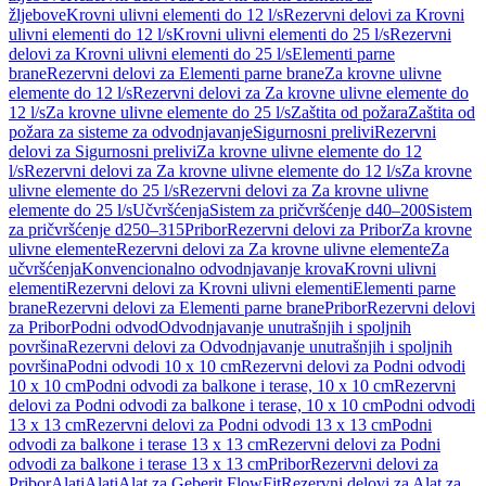
žljebove
Krovni ulivni elementi do 12 l/s
Rezervni delovi za Krovni
ulivni elementi do 12 l/s
Krovni ulivni elementi do 25 l/s
Rezervni
delovi za Krovni ulivni elementi do 25 l/s
Elementi parne
brane
Rezervni delovi za Elementi parne brane
Za krovne ulivne
elemente do 12 l/s
Rezervni delovi za Za krovne ulivne elemente do
12 l/s
Za krovne ulivne elemente do 25 l/s
Zaštita od požara
Zaštita od
požara za sisteme za odvodnjavanje
Sigurnosni prelivi
Rezervni
delovi za Sigurnosni prelivi
Za krovne ulivne elemente do 12
l/s
Rezervni delovi za Za krovne ulivne elemente do 12 l/s
Za krovne
ulivne elemente do 25 l/s
Rezervni delovi za Za krovne ulivne
elemente do 25 l/s
Učvršćenja
Sistem za pričvršćenje d40–200
Sistem
za pričvršćenje d250–315
Pribor
Rezervni delovi za Pribor
Za krovne
ulivne elemente
Rezervni delovi za Za krovne ulivne elemente
Za
učvršćenja
Konvencionalno odvodnjavanje krova
Krovni ulivni
elementi
Rezervni delovi za Krovni ulivni elementi
Elementi parne
brane
Rezervni delovi za Elementi parne brane
Pribor
Rezervni delovi
za Pribor
Podni odvod
Odvodnjavanje unutrašnjih i spoljnih
površina
Rezervni delovi za Odvodnjavanje unutrašnjih i spoljnih
površina
Podni odvodi 10 x 10 cm
Rezervni delovi za Podni odvodi
10 x 10 cm
Podni odvodi za balkone i terase, 10 x 10 cm
Rezervni
delovi za Podni odvodi za balkone i terase, 10 x 10 cm
Podni odvodi
13 x 13 cm
Rezervni delovi za Podni odvodi 13 x 13 cm
Podni
odvodi za balkone i terase 13 x 13 cm
Rezervni delovi za Podni
odvodi za balkone i terase 13 x 13 cm
Pribor
Rezervni delovi za
Pribor
Alati
Alati
Alat za Geberit FlowFit
Rezervni delovi za Alat za