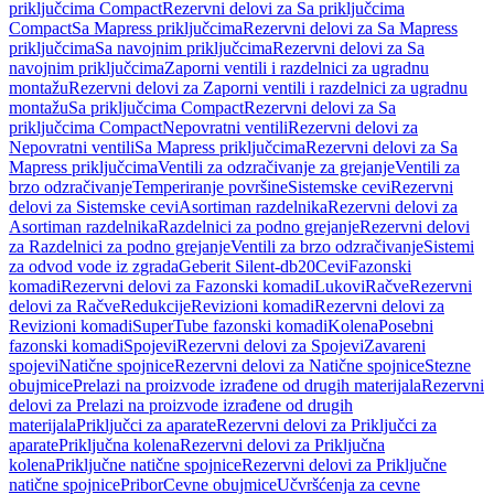
priključcima Compact
Rezervni delovi za Sa priključcima
Compact
Sa Mapress priključcima
Rezervni delovi za Sa Mapress
priključcima
Sa navojnim priključcima
Rezervni delovi za Sa
navojnim priključcima
Zaporni ventili i razdelnici za ugradnu
montažu
Rezervni delovi za Zaporni ventili i razdelnici za ugradnu
montažu
Sa priključcima Compact
Rezervni delovi za Sa
priključcima Compact
Nepovratni ventili
Rezervni delovi za
Nepovratni ventili
Sa Mapress priključcima
Rezervni delovi za Sa
Mapress priključcima
Ventili za odzračivanje za grejanje
Ventili za
brzo odzračivanje
Temperiranje površine
Sistemske cevi
Rezervni
delovi za Sistemske cevi
Asortiman razdelnika
Rezervni delovi za
Asortiman razdelnika
Razdelnici za podno grejanje
Rezervni delovi
za Razdelnici za podno grejanje
Ventili za brzo odzračivanje
Sistemi
za odvod vode iz zgrada
Geberit Silent-db20
Cevi
Fazonski
komadi
Rezervni delovi za Fazonski komadi
Lukovi
Račve
Rezervni
delovi za Račve
Redukcije
Revizioni komadi
Rezervni delovi za
Revizioni komadi
SuperTube fazonski komadi
Kolena
Posebni
fazonski komadi
Spojevi
Rezervni delovi za Spojevi
Zavareni
spojevi
Natične spojnice
Rezervni delovi za Natične spojnice
Stezne
obujmice
Prelazi na proizvode izrađene od drugih materijala
Rezervni
delovi za Prelazi na proizvode izrađene od drugih
materijala
Priključci za aparate
Rezervni delovi za Priključci za
aparate
Priključna kolena
Rezervni delovi za Priključna
kolena
Priključne natične spojnice
Rezervni delovi za Priključne
natične spojnice
Pribor
Cevne obujmice
Učvršćenja za cevne