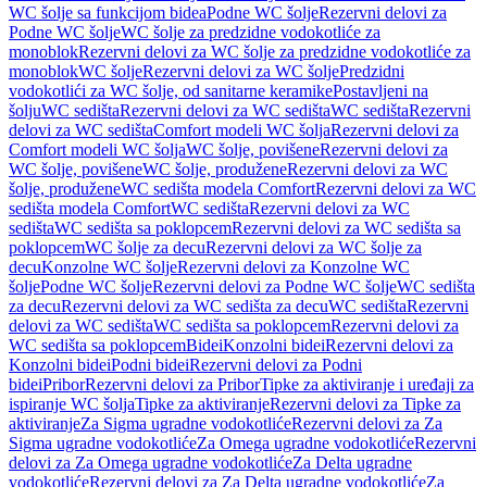
WC šolje sa funkcijom bidea
Podne WC šolje
Rezervni delovi za
Podne WC šolje
WC šolje za predzidne vodokotliće za
monoblok
Rezervni delovi za WC šolje za predzidne vodokotliće za
monoblok
WC šolje
Rezervni delovi za WC šolje
Predzidni
vodokotlići za WC šolje, od sanitarne keramike
Postavljeni na
šolju
WC sedišta
Rezervni delovi za WC sedišta
WC sedišta
Rezervni
delovi za WC sedišta
Comfort modeli WC šolja
Rezervni delovi za
Comfort modeli WC šolja
WC šolje, povišene
Rezervni delovi za
WC šolje, povišene
WC šolje, produžene
Rezervni delovi za WC
šolje, produžene
WC sedišta modela Comfort
Rezervni delovi za WC
sedišta modela Comfort
WC sedišta
Rezervni delovi za WC
sedišta
WC sedišta sa poklopcem
Rezervni delovi za WC sedišta sa
poklopcem
WC šolje za decu
Rezervni delovi za WC šolje za
decu
Konzolne WC šolje
Rezervni delovi za Konzolne WC
šolje
Podne WC šolje
Rezervni delovi za Podne WC šolje
WC sedišta
za decu
Rezervni delovi za WC sedišta za decu
WC sedišta
Rezervni
delovi za WC sedišta
WC sedišta sa poklopcem
Rezervni delovi za
WC sedišta sa poklopcem
Bidei
Konzolni bidei
Rezervni delovi za
Konzolni bidei
Podni bidei
Rezervni delovi za Podni
bidei
Pribor
Rezervni delovi za Pribor
Tipke za aktiviranje i uređaji za
ispiranje WC šolja
Tipke za aktiviranje
Rezervni delovi za Tipke za
aktiviranje
Za Sigma ugradne vodokotliće
Rezervni delovi za Za
Sigma ugradne vodokotliće
Za Omega ugradne vodokotliće
Rezervni
delovi za Za Omega ugradne vodokotliće
Za Delta ugradne
vodokotliće
Rezervni delovi za Za Delta ugradne vodokotliće
Za