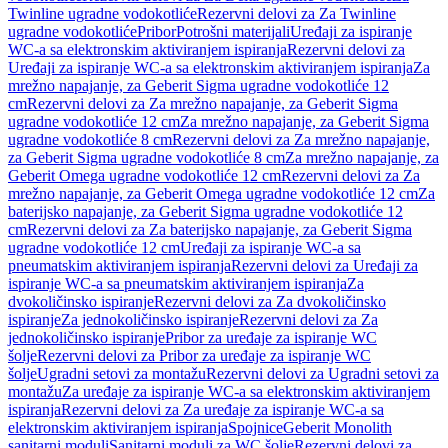
Twinline ugradne vodokotliće
Rezervni delovi za Za Twinline
ugradne vodokotliće
Pribor
Potrošni materijali
Uređaji za ispiranje
WC-a sa elektronskim aktiviranjem ispiranja
Rezervni delovi za
Uređaji za ispiranje WC-a sa elektronskim aktiviranjem ispiranja
Za
mrežno napajanje, za Geberit Sigma ugradne vodokotliće 12
cm
Rezervni delovi za Za mrežno napajanje, za Geberit Sigma
ugradne vodokotliće 12 cm
Za mrežno napajanje, za Geberit Sigma
ugradne vodokotliće 8 cm
Rezervni delovi za Za mrežno napajanje,
za Geberit Sigma ugradne vodokotliće 8 cm
Za mrežno napajanje, za
Geberit Omega ugradne vodokotliće 12 cm
Rezervni delovi za Za
mrežno napajanje, za Geberit Omega ugradne vodokotliće 12 cm
Za
baterijsko napajanje, za Geberit Sigma ugradne vodokotliće 12
cm
Rezervni delovi za Za baterijsko napajanje, za Geberit Sigma
ugradne vodokotliće 12 cm
Uređaji za ispiranje WC-a sa
pneumatskim aktiviranjem ispiranja
Rezervni delovi za Uređaji za
ispiranje WC-a sa pneumatskim aktiviranjem ispiranja
Za
dvokoličinsko ispiranje
Rezervni delovi za Za dvokoličinsko
ispiranje
Za jednokoličinsko ispiranje
Rezervni delovi za Za
jednokoličinsko ispiranje
Pribor za uređaje za ispiranje WC
šolje
Rezervni delovi za Pribor za uređaje za ispiranje WC
šolje
Ugradni setovi za montažu
Rezervni delovi za Ugradni setovi za
montažu
Za uređaje za ispiranje WC-a sa elektronskim aktiviranjem
ispiranja
Rezervni delovi za Za uređaje za ispiranje WC-a sa
elektronskim aktiviranjem ispiranja
Spojnice
Geberit Monolith
sanitarni moduli
Sanitarni moduli za WC šolje
Rezervni delovi za