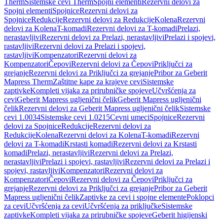
Therm
Sistemske cevi Therm
Spojni elementi
Rezervni delovi za
Spojni elementi
Spojnice
Rezervni delovi za
Spojnice
Redukcije
Rezervni delovi za Redukcije
Kolena
Rezervni
delovi za Kolena
T-komadi
Rezervni delovi za T-komadi
Prelazi,
nerastavljivi
Rezervni delovi za Prelazi, nerastavljivi
Prelazi i spojevi,
rastavljivi
Rezervni delovi za Prelazi i spojevi,
rastavljivi
Kompenzatori
Rezervni delovi za
Kompenzatori
Čepovi
Rezervni delovi za Čepovi
Priključci za
grejanje
Rezervni delovi za Priključci za grejanje
Pribor za Geberit
Mapress Therm
Zaštitne kape za krajeve cevi
Sistemske
zaptivke
Kompleti vijaka za prirubničke spojeve
Učvršćenja za
cevi
Geberit Mapress ugljenični čelik
Geberit Mapress ugljenični
čelik
Rezervni delovi za Geberit Mapress ugljenični čelik
Sistemske
cevi 1.0034
Sistemske cevi 1.0215
Cevni umeci
Spojnice
Rezervni
delovi za Spojnice
Redukcije
Rezervni delovi za
Redukcije
Kolena
Rezervni delovi za Kolena
T-komadi
Rezervni
delovi za T-komadi
Krstasti komadi
Rezervni delovi za Krstasti
komadi
Prelazi, nerastavljivi
Rezervni delovi za Prelazi,
nerastavljivi
Prelazi i spojevi, rastavljivi
Rezervni delovi za Prelazi i
spojevi, rastavljivi
Kompenzatori
Rezervni delovi za
Kompenzatori
Čepovi
Rezervni delovi za Čepovi
Priključci za
grejanje
Rezervni delovi za Priključci za grejanje
Pribor za Geberit
Mapress ugljenični čelik
Zaptivke za cevi i spojne elemente
Poklopci
za cevi
Učvršćenja za cevi
Učvršćenja za priključke
Sistemske
zaptivke
Kompleti vijaka za prirubničke spojeve
Geberit higijenski