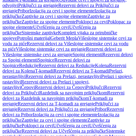
odvojivi
Priključci za grejanje
Rezervni delovi za Priključci za
grejanje
Pribor
Izolacija za cevi i spojne elemente
Izolacija za
priključke
Zaptivke za cevi i spojne elemente
Zaptivke za
priključke
Zaptivke za spojne elemente
Poklopci za cevi
Poklopac za
spojne elemente
Učvršćenja za cevi
Učvršćenja za
priključke
Sistemske zaptivke
Kompleti vijaka za prirubničke
spojeve
Potrošni materijal
Geberit Mepla
Višeslojne sistemske cevi za
vodu za piće
Rezervni delovi za Višeslojne sistemske cevi za vodu
za piće
Višeslojne sistemske cevi za grejanje
Rezervni delovi za
Višeslojne sistemske cevi za grejanje
Spojni elementi
Rezervni delovi
za Spojni elementi
Spojnice
Rezervni delovi za
Spojnice
Redukcije
Rezervni delovi za Redukcije
Kolena
Rezervni
delovi za Kolena
T-komadi
Rezervni delovi za T-komadi
Prelazi,
nerastavljivi
Rezervni delovi za Prelazi, nerastavljivi
Prelazi i spojevi,
rastavljivi
Rezervni delovi za Prelazi i spojevi,
rastavljivi
Čepovi
Rezervni delovi za Čepovi
Priključci
Rezervni
delovi za Priključci
Razdelnik sa navojnim priključkom
Rezervni
delovi za Razdelnik sa navojnim priključkom
T-komadi za
grejanje
Rezervni delovi za T-komadi za grejanje
Priključci za
grejanje
Rezervni delovi za Priključci za grejanje
Pribor
Rezervni
delovi za Pribor
Izolacija za cevi i spojne elemente
Izolacija za
priključke
Zaptivke za cevi i spojne elemente
Zaptivke za
priključke
Poklopci za cevi
Učvršćenja za cevi
Učvršćenja za
priključke
Rezervni delovi za Učvršćenja za priključke
Sistemske