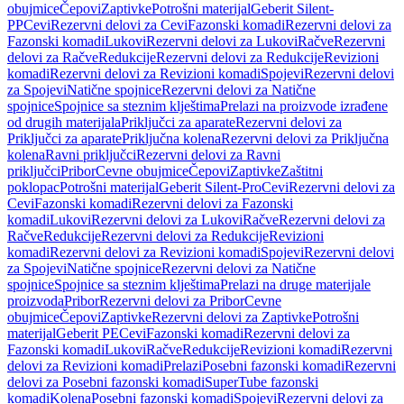
obujmice
Čepovi
Zaptivke
Potrošni materijal
Geberit Silent-
PP
Cevi
Rezervni delovi za Cevi
Fazonski komadi
Rezervni delovi za
Fazonski komadi
Lukovi
Rezervni delovi za Lukovi
Račve
Rezervni
delovi za Račve
Redukcije
Rezervni delovi za Redukcije
Revizioni
komadi
Rezervni delovi za Revizioni komadi
Spojevi
Rezervni delovi
za Spojevi
Natične spojnice
Rezervni delovi za Natične
spojnice
Spojnice sa steznim klještima
Prelazi na proizvode izrađene
od drugih materijala
Priključci za aparate
Rezervni delovi za
Priključci za aparate
Priključna kolena
Rezervni delovi za Priključna
kolena
Ravni priključci
Rezervni delovi za Ravni
priključci
Pribor
Cevne obujmice
Čepovi
Zaptivke
Zaštitni
poklopac
Potrošni materijal
Geberit Silent-Pro
Cevi
Rezervni delovi za
Cevi
Fazonski komadi
Rezervni delovi za Fazonski
komadi
Lukovi
Rezervni delovi za Lukovi
Račve
Rezervni delovi za
Račve
Redukcije
Rezervni delovi za Redukcije
Revizioni
komadi
Rezervni delovi za Revizioni komadi
Spojevi
Rezervni delovi
za Spojevi
Natične spojnice
Rezervni delovi za Natične
spojnice
Spojnice sa steznim klještima
Prelazi na druge materijale
proizvoda
Pribor
Rezervni delovi za Pribor
Cevne
obujmice
Čepovi
Zaptivke
Rezervni delovi za Zaptivke
Potrošni
materijal
Geberit PE
Cevi
Fazonski komadi
Rezervni delovi za
Fazonski komadi
Lukovi
Račve
Redukcije
Revizioni komadi
Rezervni
delovi za Revizioni komadi
Prelazi
Posebni fazonski komadi
Rezervni
delovi za Posebni fazonski komadi
SuperTube fazonski
komadi
Kolena
Posebni fazonski komadi
Spojevi
Rezervni delovi za