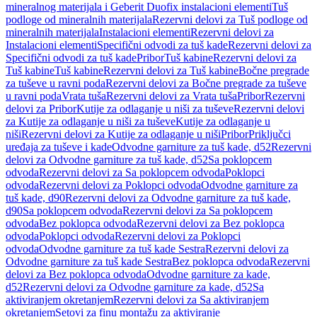
mineralnog materijala i Geberit Duofix instalacioni elementi
Tuš
podloge od mineralnih materijala
Rezervni delovi za Tuš podloge od
mineralnih materijala
Instalacioni elementi
Rezervni delovi za
Instalacioni elementi
Specifični odvodi za tuš kade
Rezervni delovi za
Specifični odvodi za tuš kade
Pribor
Tuš kabine
Rezervni delovi za
Tuš kabine
Tuš kabine
Rezervni delovi za Tuš kabine
Bočne pregrade
za tuševe u ravni poda
Rezervni delovi za Bočne pregrade za tuševe
u ravni poda
Vrata tuša
Rezervni delovi za Vrata tuša
Pribor
Rezervni
delovi za Pribor
Kutije za odlaganje u niši za tuševe
Rezervni delovi
za Kutije za odlaganje u niši za tuševe
Kutije za odlaganje u
niši
Rezervni delovi za Kutije za odlaganje u niši
Pribor
Priključci
uređaja za tuševe i kade
Odvodne garniture za tuš kade, d52
Rezervni
delovi za Odvodne garniture za tuš kade, d52
Sa poklopcem
odvoda
Rezervni delovi za Sa poklopcem odvoda
Poklopci
odvoda
Rezervni delovi za Poklopci odvoda
Odvodne garniture za
tuš kade, d90
Rezervni delovi za Odvodne garniture za tuš kade,
d90
Sa poklopcem odvoda
Rezervni delovi za Sa poklopcem
odvoda
Bez poklopca odvoda
Rezervni delovi za Bez poklopca
odvoda
Poklopci odvoda
Rezervni delovi za Poklopci
odvoda
Odvodne garniture za tuš kade Sestra
Rezervni delovi za
Odvodne garniture za tuš kade Sestra
Bez poklopca odvoda
Rezervni
delovi za Bez poklopca odvoda
Odvodne garniture za kade,
d52
Rezervni delovi za Odvodne garniture za kade, d52
Sa
aktiviranjem okretanjem
Rezervni delovi za Sa aktiviranjem
okretanjem
Setovi za finu montažu za aktiviranje