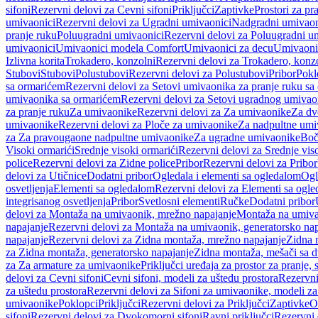
sifoni
Rezervni delovi za Cevni sifoni
Priključci
Zaptivke
Prostori za pr
umivaonici
Rezervni delovi za Ugradni umivaonici
Nadgradni umivaon
pranje ruku
Poluugradni umivaonici
Rezervni delovi za Poluugradni u
umivaonici
Umivaonici modela Comfort
Umivaonici za decu
Umivaoni
Izlivna korita
Trokadero, konzolni
Rezervni delovi za Trokadero, konz
Stubovi
Stubovi
Polustubovi
Rezervni delovi za Polustubovi
Pribor
Pokl
sa ormarićem
Rezervni delovi za Setovi umivaonika za pranje ruku s
umivaonika sa ormarićem
Rezervni delovi za Setovi ugradnog umivao
za pranje ruku
Za umivaonike
Rezervni delovi za Za umivaonike
Za dv
umivaonike
Rezervni delovi za Ploče za umivaonike
Za nadpultne umi
za Za pravougaone nadpultne umivaonike
Za ugradne umivaonike
Boč
Visoki ormarići
Srednje visoki ormarići
Rezervni delovi za Srednje vis
police
Rezervni delovi za Zidne police
Pribor
Rezervni delovi za Pribor
delovi za Utičnice
Dodatni pribor
Ogledala i elementi sa ogledalom
Ogl
osvetljenja
Elementi sa ogledalom
Rezervni delovi za Elementi sa ogl
integrisanog osvetljenja
Pribor
Svetlosni elementi
Ručke
Dodatni pribor
delovi za Montaža na umivaonik, mrežno napajanje
Montaža na umivao
napajanje
Rezervni delovi za Montaža na umivaonik, generatorsko nap
napajanje
Rezervni delovi za Zidna montaža, mrežno napajanje
Zidna 
za Zidna montaža, generatorsko napajanje
Zidna montaža, mešači sa d
za Za armature za umivaonike
Priključci uređaja za prostor za pranje, 
delovi za Cevni sifoni
Cevni sifoni, modeli za uštedu prostora
Rezervni
za uštedu prostora
Rezervni delovi za Sifoni za umivaonike, modeli za
umivaonike
Poklopci
Priključci
Rezervni delovi za Priključci
Zaptivke
O
sifoni
Rezervni delovi za Dvokomorni sifoni
Ravni priključci
Rezervni 