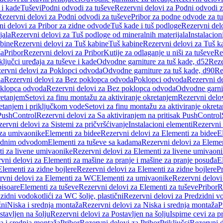
 i kade
Tuševi
Podni odvodi za tuševe
Rezervni delovi za Podni odvodi z
Rezervni delovi za Podni odvodi za tuševe
Pribor za podne odvode za t
i delovi za Pribor za zidne odvode
Tuš kade i tuš podloge
Rezervni delo
jala
Rezervni delovi za Tuš podloge od mineralnih materijala
Instalacion
bine
Rezervni delovi za Tuš kabine
Tuš kabine
Rezervni delovi za Tuš k
ša
Pribor
Rezervni delovi za Pribor
Kutije za odlaganje u niši za tuševe
Re
ključci uređaja za tuševe i kade
Odvodne garniture za tuš kade, d52
Reze
ervni delovi za Poklopci odvoda
Odvodne garniture za tuš kade, d90
Re
da
Rezervni delovi za Bez poklopca odvoda
Poklopci odvoda
Rezervni d
klopca odvoda
Rezervni delovi za Bez poklopca odvoda
Odvodne garnit
retanjem
Setovi za finu montažu za aktiviranje okretanjem
Rezervni delov
retanjem i priključkom vode
Setovi za finu montažu za aktiviranje okret
 PushControl
Rezervni delovi za Sa aktiviranjem na pritisak PushControl
ervni delovi za Sistemi za pričvršćivanje
Instalacioni elementi
Rezervni 
 za umivaonike
Elementi za bidee
Rezervni delovi za Elementi za bidee
E
 zidnim odvodom
Elementi za tuševe sa kadama
Rezervni delovi za Eleme
i za livene umivaonike
Rezervni delovi za Elementi za livene umivaon
vni delovi za Elementi za mašine za pranje i mašine za pranje posuđa
E
Elementi za zidne bojlere
Rezervni delovi za Elementi za zidne bojlere
Pr
rvni delovi za Elementi za WC
Elementi za umivaonike
Rezervni delovi
pisoare
Elementi za tuševe
Rezervni delovi za Elementi za tuševe
Pribor
R
zidni vodokotlići za WC šolje, plastični
Rezervni delovi za Predzidni vo
žni
Niska i srednja montaža
Rezervni delovi za Niska i srednja montaža
P
stavljen na šolju
Rezervni delovi za Postavljen na šolju
Ispirne cevi za 
a i srednja montaža
Pribor
Rezervni delovi za Pribor
Priključci
Rezervni d