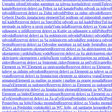
Ugradni sifoni
Odvodne garniture za izlivna korita
Izlivni ventili
Tuševi
kanale
Rezervni delovi za Pribor za tuš kanale
Podni odvodi za tuševe
odvodi
Rezervni delovi za Zidni odvodi
Pribor za zidne odvode
Rezervn
Geberit Duofix instalacioni elementi
Tuš podloge od mineralnih materi
tuš kade
Rezervni delovi za Specifični odvodi za tuš kade
Pribor
Tuš ka
pregrade za tuševe u ravni poda
Vrata tuša
Rezervni delovi za Vrata tu
odlaganje u niši
Rezervni delovi za Kutije za odlaganje u niši
Pribor
Pri
odvoda
Rezervni delovi za Sa poklopcem odvoda
Poklopci odvoda
Rez
odvoda
Rezervni delovi za Sa poklopcem odvoda
Bez poklopca odvo
Sestra
Rezervni delovi za Odvodne garniture za tuš kade Sestra
Bez po
d52
Sa aktiviranjem okretanjem
Rezervni delovi za Sa aktiviranjem ok
okretanjem i priključkom vode
Rezervni delovi za Sa aktiviranjem ok
aktiviranje okretanjem i priključkom vode
Sa aktiviranjem na pritisak
zidovi
Rezervni delovi za Sistemski zidovi
Sistemi za pričvršćivanje
Rez
Elementi za WC
Elementi za umivaonike
Rezervni delovi za Elementi
tuševe sa zidnim odvodom
Rezervni delovi za Elementi za tuševe sa
vrata
Rezervni delovi za Instalacioni elementi za sklopiva vrata
Element
armaturu
Elementi za mašine za pranje i mašine za pranje posuđa
Rezer
nosače
Elementi za sudopere
Rezervni delovi za Elementi za sudopere
elementi
Rezervni delovi za Instalacioni elementi
Elementi za WC
Reze
Elementi za bidee
Elementi za pisoare
Rezervni delovi za Elementi za 
učvršćenja
Rezervni delovi za Za učvršćenja
Predzidni vodokotlići
Pred
Postavljen na šolju
Visoko montažni
Rezervni delovi za Visoko monta
delovi za Predzidni vodokotlići za WC šolje, od sanitarne keramike
Po
vodokotliće
Visoko montažni
Rezervni delovi za Visoko montažni
Nisk