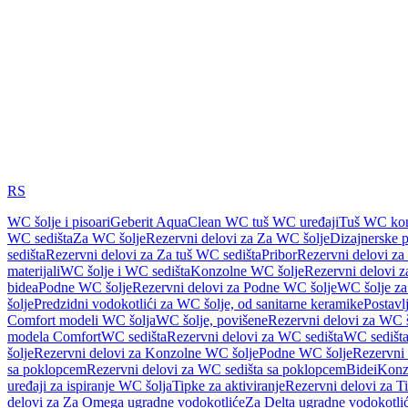
RS
WC šolje i pisoari
Geberit AquaClean WC tuš WC uređaji
Tuš WC kom
WC sedišta
Za WC šolje
Rezervni delovi za Za WC šolje
Dizajnerske 
sedišta
Rezervni delovi za Za tuš WC sedišta
Pribor
Rezervni delovi za
materijali
WC šolje i WC sedišta
Konzolne WC šolje
Rezervni delovi 
bidea
Podne WC šolje
Rezervni delovi za Podne WC šolje
WC šolje za
šolje
Predzidni vodokotlići za WC šolje, od sanitarne keramike
Postavlj
Comfort modeli WC šolja
WC šolje, povišene
Rezervni delovi za WC š
modela Comfort
WC sedišta
Rezervni delovi za WC sedišta
WC sedišta
šolje
Rezervni delovi za Konzolne WC šolje
Podne WC šolje
Rezervni
sa poklopcem
Rezervni delovi za WC sedišta sa poklopcem
Bidei
Konzo
uređaji za ispiranje WC šolja
Tipke za aktiviranje
Rezervni delovi za Ti
delovi za Za Omega ugradne vodokotliće
Za Delta ugradne vodokotli