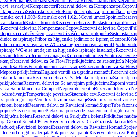
vi za Redukcije
Kolena
Rezervni delovi za Kolena
T-komadi
Rezervni de
jevi, rastavljivi
Kompenzatori
Rezervni delovi za Kompenzatori
Čepovi
a krajeve cevi
Sistemske zaptivke
Kompleti vijaka za prirubničke spojev
stemske cevi 1.0034
Sistemske cevi 1.0215
Cevni umeci
Spojnice
Rezervn
i za T-komadi
Krstasti komadi
Rezervni delovi za Krstasti komadi
Prelazi
i
Rezervni delovi za Kompenzatori
Čepovi
Rezervni delovi za Čepovi
Pri
klopci za cevi
Učvršćenja za cevi
Učvršćenja za priključke
Sistemske zap
dinice za ispiranje
Pribor za higijenske jedinice za ispiranje
Senzori
Kabl
tlići i uređaj za ispiranje WC-a sa higijenskim ispiranjem
Ugradni vodok
ispiranje WC-a sa uređajem za higijensko ispiranje instalacije
Rezervni d
ervni delovi za Jedinice napajanja
Komponente mreže
Ventili za cevne 
iskanje
Rezervni delovi za Sa FlowFit priključcima za stiskanje
Sa Mepla
ventili
Sa FlowFit priključcima za stiskanje
Rezervni delovi za Sa FlowFi
 Mapress priključcima
Kuglasti ventili za ugradnu montažu
Rezervni delo
pla priključcima
Rezervni delovi za Sa Mepla priključcima
Sa priključ
priključcima
Rezervni delovi za Sa navojnim priključcima
Zaporni ventil
vi za Sa priključcima Compact
Nepovratni ventili
Rezervni delovi za Nep
o odzračivanje
Temperiranje površine
Sistemske cevi
Rezervni delovi za 
 za podno grejanje
Ventili za brzo odzračivanje
Sistemi za odvod vode iz
vizioni komadi
Rezervni delovi za Revizioni komadi
SuperTube fazonsk
pojnice
Stezne obujmice
Prelazi na proizvode izrađene od drugih materij
Priključna kolena
Rezervni delovi za Priključna kolena
Priključne natičn
ijal
Geberit Silent-PP
Cevi
Rezervni delovi za Cevi
Fazonski komadi
Rez
Redukcije
Revizioni komadi
Rezervni delovi za Revizioni komadi
Spojev
rađene od drugih materijala
Priključci za aparate
Rezervni delovi za Priklj