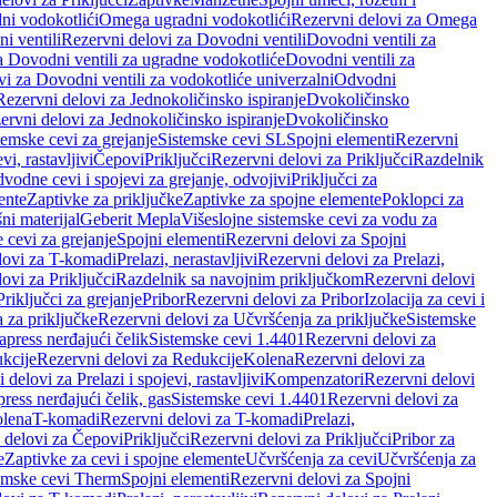
ni vodokotlići
Omega ugradni vodokotlići
Rezervni delovi za Omega
i ventili
Rezervni delovi za Dovodni ventili
Dovodni ventili za
a Dovodni ventili za ugradne vodokotliće
Dovodni ventili za
i za Dovodni ventili za vodokotliće univerzalni
Odvodni
Rezervni delovi za Jednokoličinsko ispiranje
Dvokoličinsko
ervni delovi za Jednokoličinsko ispiranje
Dvokoličinsko
temske cevi za grejanje
Sistemske cevi SL
Spojni elementi
Rezervni
vi, rastavljivi
Čepovi
Priključci
Rezervni delovi za Priključci
Razdelnik
vodne cevi i spojevi za grejanje, odvojivi
Priključci za
ente
Zaptivke za priključke
Zaptivke za spojne elemente
Poklopci za
ni materijal
Geberit Mepla
Višeslojne sistemske cevi za vodu za
 cevi za grejanje
Spojni elementi
Rezervni delovi za Spojni
lovi za T-komadi
Prelazi, nerastavljivi
Rezervni delovi za Prelazi,
ovi za Priključci
Razdelnik sa navojnim priključkom
Rezervni delovi
riključci za grejanje
Pribor
Rezervni delovi za Pribor
Izolacija za cevi i
 za priključke
Rezervni delovi za Učvršćenja za priključke
Sistemske
press nerđajući čelik
Sistemske cevi 1.4401
Rezervni delovi za
kcije
Rezervni delovi za Redukcije
Kolena
Rezervni delovi za
 delovi za Prelazi i spojevi, rastavljivi
Kompenzatori
Rezervni delovi
ress nerđajući čelik, gas
Sistemske cevi 1.4401
Rezervni delovi za
olena
T-komadi
Rezervni delovi za T-komadi
Prelazi,
 delovi za Čepovi
Priključci
Rezervni delovi za Priključci
Pribor za
e
Zaptivke za cevi i spojne elemente
Učvršćenja za cevi
Učvršćenja za
emske cevi Therm
Spojni elementi
Rezervni delovi za Spojni