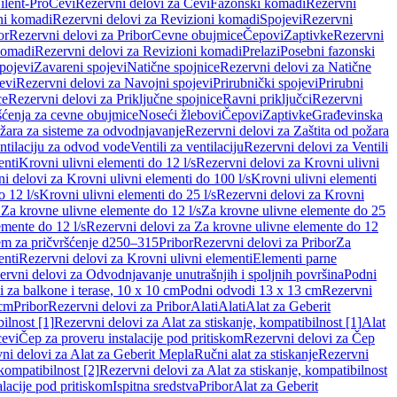
ilent-Pro
Cevi
Rezervni delovi za Cevi
Fazonski komadi
Rezervni
ni komadi
Rezervni delovi za Revizioni komadi
Spojevi
Rezervni
or
Rezervni delovi za Pribor
Cevne obujmice
Čepovi
Zaptivke
Rezervni
komadi
Rezervni delovi za Revizioni komadi
Prelazi
Posebni fazonski
pojevi
Zavareni spojevi
Natične spojnice
Rezervni delovi za Natične
evi
Rezervni delovi za Navojni spojevi
Prirubnički spojevi
Prirubni
ce
Rezervni delovi za Priključne spojnice
Ravni priključci
Rezervni
ćenja za cevne obujmice
Noseći žlebovi
Čepovi
Zaptivke
Građevinska
ožara za sisteme za odvodnjavanje
Rezervni delovi za Zaštita od požara
entilaciju za odvod vode
Ventili za ventilaciju
Rezervni delovi za Ventili
enti
Krovni ulivni elementi do 12 l/s
Rezervni delovi za Krovni ulivni
i delovi za Krovni ulivni elementi do 100 l/s
Krovni ulivni elementi
 12 l/s
Krovni ulivni elementi do 25 l/s
Rezervni delovi za Krovni
 Za krovne ulivne elemente do 12 l/s
Za krovne ulivne elemente do 25
emente do 12 l/s
Rezervni delovi za Za krovne ulivne elemente do 12
em za pričvršćenje d250–315
Pribor
Rezervni delovi za Pribor
Za
enti
Rezervni delovi za Krovni ulivni elementi
Elementi parne
ervni delovi za Odvodnjavanje unutrašnjih i spoljnih površina
Podni
 za balkone i terase, 10 x 10 cm
Podni odvodi 13 x 13 cm
Rezervni
 cm
Pribor
Rezervni delovi za Pribor
Alati
Alati
Alat za Geberit
ilnost [1]
Rezervni delovi za Alat za stiskanje, kompatibilnost [1]
Alat
cevi
Čep za proveru instalacije pod pritiskom
Rezervni delovi za Čep
ni delovi za Alat za Geberit Mepla
Ručni alat za stiskanje
Rezervni
 kompatibilnost [2]
Rezervni delovi za Alat za stiskanje, kompatibilnost
lacije pod pritiskom
Ispitna sredstva
Pribor
Alat za Geberit