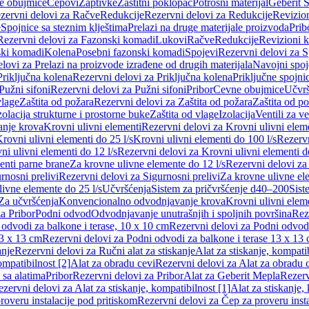
e obujmice
Čepovi
Zaptivke
Zaštitni poklopac
Potrošni materijal
Geberit S
zervni delovi za Račve
Redukcije
Rezervni delovi za Redukcije
Revizio
e
Spojnice sa steznim klještima
Prelazi na druge materijale proizvoda
Prib
Rezervni delovi za Fazonski komadi
Lukovi
Račve
Redukcije
Revizioni 
ski komadi
Kolena
Posebni fazonski komadi
Spojevi
Rezervni delovi za S
lovi za Prelazi na proizvode izrađene od drugih materijala
Navojni spoj
Priključna kolena
Rezervni delovi za Priključna kolena
Priključne spojni
Pužni sifoni
Rezervni delovi za Pužni sifoni
Pribor
Cevne obujmice
Učvrš
vlage
Zaštita od požara
Rezervni delovi za Zaštita od požara
Zaštita od p
zolacija strukturne i prostorne buke
Zaštita od vlage
Izolacija
Ventili za v
anje krova
Krovni ulivni elementi
Rezervni delovi za Krovni ulivni elem
rovni ulivni elementi do 25 l/s
Krovni ulivni elementi do 100 l/s
Rezervn
ni ulivni elementi do 12 l/s
Rezervni delovi za Krovni ulivni elementi do
enti parne brane
Za krovne ulivne elemente do 12 l/s
Rezervni delovi za
rnosni prelivi
Rezervni delovi za Sigurnosni prelivi
Za krovne ulivne el
ivne elemente do 25 l/s
Učvršćenja
Sistem za pričvršćenje d40–200
Sist
Za učvršćenja
Konvencionalno odvodnjavanje krova
Krovni ulivni elem
a Pribor
Podni odvod
Odvodnjavanje unutrašnjih i spoljnih površina
Rez
odvodi za balkone i terase, 10 x 10 cm
Rezervni delovi za Podni odvodi
13 x 13 cm
Rezervni delovi za Podni odvodi za balkone i terase 13 x 13
anje
Rezervni delovi za Ručni alat za stiskanje
Alat za stiskanje, kompatib
ompatibilnost [2]
Alat za obradu cevi
Rezervni delovi za Alat za obradu 
 sa alatima
Pribor
Rezervni delovi za Pribor
Alat za Geberit Mepla
Rezerv
zervni delovi za Alat za stiskanje, kompatibilnost [1]
Alat za stiskanje,
roveru instalacije pod pritiskom
Rezervni delovi za Čep za proveru insta