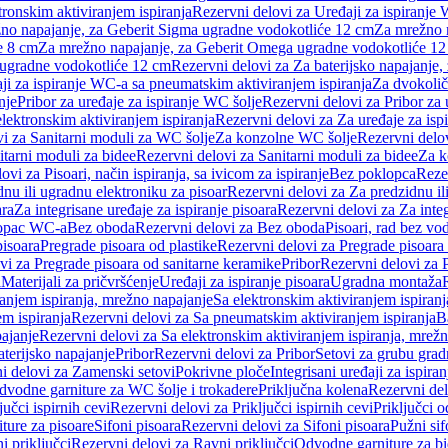
tronskim aktiviranjem ispiranja
Rezervni delovi za Uređaji za ispiranje 
žno napajanje, za Geberit Sigma ugradne vodokotliće 12 cm
Za mrežno n
e 8 cm
Za mrežno napajanje, za Geberit Omega ugradne vodokotliće 1
a ugradne vodokotliće 12 cm
Rezervni delovi za Za baterijsko napajanje
ji za ispiranje WC-a sa pneumatskim aktiviranjem ispiranja
Za dvokolič
nje
Pribor za uređaje za ispiranje WC šolje
Rezervni delovi za Pribor za 
lektronskim aktiviranjem ispiranja
Rezervni delovi za Za uređaje za isp
i za Sanitarni moduli za WC šolje
Za konzolne WC šolje
Rezervni delo
itarni moduli za bidee
Rezervni delovi za Sanitarni moduli za bidee
Za k
ovi za Pisoari, način ispiranja, sa ivicom za ispiranje
Bez poklopca
Reze
nu ili ugradnu elektroniku za pisoar
Rezervni delovi za Za predzidnu il
ara
Za integrisane uređaje za ispiranje pisoara
Rezervni delovi za Za integ
klopac WC-a
Bez oboda
Rezervni delovi za Bez oboda
Pisoari, rad bez vo
pisoara
Pregrade pisoara od plastike
Rezervni delovi za Pregrade pisoara 
vi za Pregrade pisoara od sanitarne keramike
Pribor
Rezervni delovi za 
i
Materijali za pričvršćenje
Uređaji za ispiranje pisoara
Ugradna montaža
ranjem ispiranja, mrežno napajanje
Sa elektronskim aktiviranjem ispiranj
m ispiranja
Rezervni delovi za Sa pneumatskim aktiviranjem ispiranja
B
pajanje
Rezervni delovi za Sa elektronskim aktiviranjem ispiranja, mrež
aterijsko napajanje
Pribor
Rezervni delovi za Pribor
Setovi za grubu grad
i delovi za Zamenski setovi
Pokrivne ploče
Integrisani uređaji za ispiran
dvodne garniture za WC šolje i trokadere
Priključna kolena
Rezervni del
jučci ispirnih cevi
Rezervni delovi za Priključci ispirnih cevi
Priključci 
ture za pisoare
Sifoni pisoara
Rezervni delovi za Sifoni pisoara
Pužni sif
i priključci
Rezervni delovi za Ravni priključci
Odvodne garniture za b