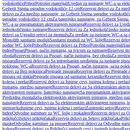
vodokotliće
Pribor
Potrošni materijali
Uređaji za ispiranje WC-a sa elek
Geberit Sigma ugradne vodokotliće 12 cm
Rezervni delovi za Za mre
delovi za Za mrežno napajanje, za Geberit Sigma ugradne vodokotlić
ugradne vodokotliće 12 cm
Za baterijsko napajanje, za Geberit Sigm
WC-a sa pneumatskim aktiviranjem ispiranja
Rezervni delovi za Uređa
jednokoličinsko ispiranje
Rezervni delovi za Za jednokoličinsko ispira
delovi za Ugradni setovi za montažu
Za uređaje za ispiranje WC-a sa e
Monolith sanitarni moduli
Sanitarni moduli za WC šolje
Rezervni delov
podne WC šolje
Pribor
Rezervni delovi za Pribor
Potrošni materijali
San
bidee
Pisoari
Pisoari, način ispiranja, sa ivicom za ispiranje
Rezervni del
oboda
Rezervni delovi za Pisoari, način ispiranja, bez oboda
Za predzid
pisoara
Rezervni delovi za Sa integrisanim uređajima za ispiranje piso
poklopac WC-a
Rezervni delovi za Pisoari, način ispiranja, sa/za po
delovi za Bez poklopca
Pregrade pisoara
Rezervni delovi za Pregrade 
pisoara od stakla
Pregrade pisoara od sanitarne keramike
Rezervni delo
kolena i prelazi
Rezervni delovi za Ispirne cevi, ispirna kolena i prelaz
ispiranja, mrežno napajanje
Rezervni delovi za Sa elektronskim aktivi
aktiviranjem ispiranja, baterijsko napajanje
Sa pneumatskim aktiviranje
Predzidna montaža
Sa elektronskim aktiviranjem ispiranja, mrežno na
napajanje
Rezervni delovi za Sa elektronskim aktiviranjem ispiranja, b
prepravku
Ispirne cevi, ispirna kolena i prelazi
Zamenski setovi
Rezervn
bidee
Odvodne garniture za WC šolje i trokadere
Rezervni delovi za O
priključci
Setovi priključaka
Rezervni delovi za Setovi priključaka
Prikl
maske
Odvodne garniture za pisoare
Rezervni delovi za Odvodne garni
kolena
Rezervni delovi za Priključci ispirnih cevi i ispirnih kolena
Ravn