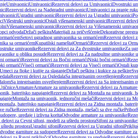
anje
Umivaonici
Umivaonici
Rezervni delovi za Umivaonici
Dvostruki um
ici
Rezervni delovi za Nadgradni umivaonici
Umivaonici za pranje ruk
mivaonici
Ugradni umivaonici
Rezervni delovi za Ugradni umivaonici
Po
ci
Višestruki umivaonici
Ostali višenamenski umivaonici
Rezervni delovi
olni
Višenamenski umivaonici
Rezervni delovi za Višenamenski umivaon
opci odvoda
Držači peškira
Materijali za pričvršćenje
Dekorativne pregr
a ormarićem
Setovi ugradnog umivaonika sa ormarićem
Rezervni delovi 
nika sa ormarićem
Kupatilski nameštaj
Ormarići
Rezervni delovi za Orma
ostruke umivaonike
Rezervni delovi za Za dvostruke umivaonike
Za ug
vaonike u obliku posude
Rezervni delovi za Za nadpultne umivaonike u
ni ormarići
Rezervni delovi za Bočni ormarići
Niski bočni ormarići
Rezer
oki ormarići
Viseći ormarići
Rezervni delovi za Viseći ormarići
Ostali kup
Umeci za fioke i kutije za slaganje
Držači peškira i kukice za peškire
Sve
edala
Rezervni delovi za Ogledala
Sa integrisanim osvetljenjem
Rezervni
edalom
Sa integrisanim osvetljenjem
Rezervni delovi za Sa integrisanim o
Utičnice
Armature
Armature za umivaonike
Rezervni delovi za Armature
nik, baterijsko napajanje
Rezervni delovi za Montaža na umivaonik, ba
ajanje
Montaža na umivaonik, jednoručni mešači
Rezervni delovi za Mo
montaža, baterijsko napajanje
Rezervni delovi za Zidna montaža, baterij
ve ručke
Rezervni delovi za Zidna montaža, mešači sa dve ručke
Pribor
sudopere, uređaje i izlivna korita
Odvodne armature za umivaonike
Reze
 delovi za Cevni sifoni, modeli za uštedu prostora
Sifoni za umivaonike
 uštedu prostora
Ugradni sifoni
Rezervni delovi za Ugradni sifoni
Priklj
dvodne garniture za sudopere
Rezervni delovi za Odvodne garniture za
delovi za Ravni priključci
Odvodne garniture za uređaje
Rezervni delovi