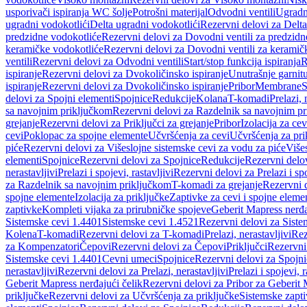
usporivači ispiranja WC šolje
Potrošni materijal
Odvodni ventili
Ugradn
ugradni vodokotlići
Delta ugradni vodokotlići
Rezervni delovi za Delta
predzidne vodokotliće
Rezervni delovi za Dovodni ventili za predzidn
keramičke vodokotliće
Rezervni delovi za Dovodni ventili za keramič
ventili
Rezervni delovi za Odvodni ventili
Start/stop funkcija ispiranja
R
ispiranje
Rezervni delovi za Dvokoličinsko ispiranje
Unutrašnje garnit
ispiranje
Rezervni delovi za Dvokoličinsko ispiranje
Pribor
Membrane
S
delovi za Spojni elementi
Spojnice
Redukcije
Kolana
T-komadi
Prelazi, 
sa navojnim priključkom
Rezervni delovi za Razdelnik sa navojnim p
grejanje
Rezervni delovi za Priključci za grejanje
Pribor
Izolacija za ce
cevi
Poklopac za spojne elemente
Učvršćenja za cevi
Učvršćenja za pri
piće
Rezervni delovi za Višeslojne sistemske cevi za vodu za piće
Više
elementi
Spojnice
Rezervni delovi za Spojnice
Redukcije
Rezervni delo
nerastavljivi
Prelazi i spojevi, rastavljivi
Rezervni delovi za Prelazi i spo
za Razdelnik sa navojnim priključkom
T-komadi za grejanje
Rezervni 
spojne elemente
Izolacija za priključke
Zaptivke za cevi i spojne eleme
zaptivke
Kompleti vijaka za prirubničke spojeve
Geberit Mapress nerđa
Sistemske cevi 1.4401
Sistemske cevi 1.4521
Rezervni delovi za Siste
Kolena
T-komadi
Rezervni delovi za T-komadi
Prelazi, nerastavljivi
Rez
za Kompenzatori
Čepovi
Rezervni delovi za Čepovi
Priključci
Rezervni 
Sistemske cevi 1.4401
Cevni umeci
Spojnice
Rezervni delovi za Spojni
nerastavljivi
Rezervni delovi za Prelazi, nerastavljivi
Prelazi i spojevi, r
Geberit Mapress nerđajući čelik
Rezervni delovi za Pribor za Geberit 
priključke
Rezervni delovi za Učvršćenja za priključke
Sistemske zapt