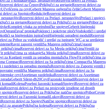
lovi za T-komadi
Prelazi, nerastavljivi
Rezervni delovi za Prelazi,
Rezervni delovi za Čepovi
Priključci za grejanje
Rezervni delovi za
e
Učvršćenja za cevi
Geberit Mapress ugljenični čelik
Geberit Mapress
i delovi za Spojnice
Redukcije
Rezervni delovi za
, nerastavljivi
Rezervni delovi za Prelazi, nerastavljivi
Prelazi i spojevi,
ključci za grejanje
Rezervni delovi za Priključci za grejanje
Pribor za
tivke
Kompleti vijaka za prirubničke spojeve
Geberit higijenski
ovi
Ograničavač protoka
Poklopci i pokrivne ploče
Vodokotlići i uređaj
otlići sa higijenskim ispiračem
Higijenski ugrađeni moduli
Rezervni
elovi za Pribor za vodokotlić i uređaj za ispiranje WC-a sa uređajem
sisteme
Ravni zaporni ventili
Sa Mapress priključcima
Ugaoni
 priključcima
Rezervni delovi za Sa Mepla priključcima
Ventili za
t priključcima za stiskanje
Sa Mepla priključcima
Rezervni delovi za
vi za Kuglasti ventili za ugradnu montažu
Sa FlowFit priključcima za
cima Compact
Rezervni delovi za Sa priključcima Compact
Sa Mapress
i i razdelnici za ugradnu montažu
Rezervni delovi za Zaporni ventili i
ovratni ventili
Sa Mapress priključcima
Rezervni delovi za Sa
Sistemske cevi
Asortiman razdelnika
Rezervni delovi za Asortiman
 zgrada
Geberit Silent-db20
Cevi
Fazonski komadi
Rezervni delovi za
i komadi
Kolena
Posebni fazonski komadi
Spojevi
Rezervni delovi za
ala
Rezervni delovi za Prelazi na proizvode izrađene od drugih
e spojnice
Rezervni delovi za Priključne natične spojnice
Pribor
Cevne
ervni delovi za Fazonski komadi
Lukovi
Rezervni delovi za
i
Rezervni delovi za Spojevi
Natične spojnice
Rezervni delovi za
učci za aparate
Priključna kolena
Rezervni delovi za Priključna