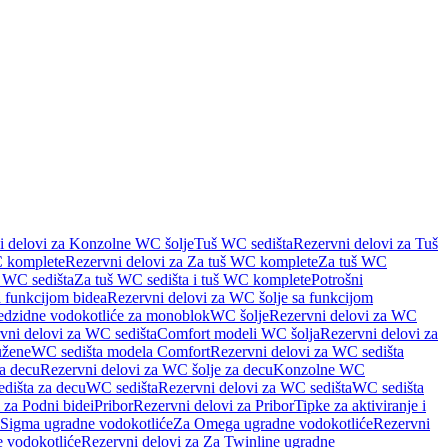
i delovi za Konzolne WC šolje
Tuš WC sedišta
Rezervni delovi za Tuš
 komplete
Rezervni delovi za Za tuš WC komplete
Za tuš WC
š WC sedišta
Za tuš WC sedišta i tuš WC komplete
Potrošni
 funkcijom bidea
Rezervni delovi za WC šolje sa funkcijom
redzidne vodokotliće za monoblok
WC šolje
Rezervni delovi za WC
vni delovi za WC sedišta
Comfort modeli WC šolja
Rezervni delovi za
užene
WC sedišta modela Comfort
Rezervni delovi za WC sedišta
a decu
Rezervni delovi za WC šolje za decu
Konzolne WC
dišta za decu
WC sedišta
Rezervni delovi za WC sedišta
WC sedišta
 za Podni bidei
Pribor
Rezervni delovi za Pribor
Tipke za aktiviranje i
 Sigma ugradne vodokotliće
Za Omega ugradne vodokotliće
Rezervni
 vodokotliće
Rezervni delovi za Za Twinline ugradne