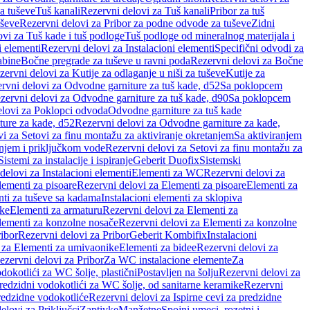
a tuševe
Tuš kanali
Rezervni delovi za Tuš kanali
Pribor za tuš
uševe
Rezervni delovi za Pribor za podne odvode za tuševe
Zidni
vi za Tuš kade i tuš podloge
Tuš podloge od mineralnog materijala i
i elementi
Rezervni delovi za Instalacioni elementi
Specifični odvodi za
abine
Bočne pregrade za tuševe u ravni poda
Rezervni delovi za Bočne
zervni delovi za Kutije za odlaganje u niši za tuševe
Kutije za
rvni delovi za Odvodne garniture za tuš kade, d52
Sa poklopcem
zervni delovi za Odvodne garniture za tuš kade, d90
Sa poklopcem
elovi za Poklopci odvoda
Odvodne garniture za tuš kade
ure za kade, d52
Rezervni delovi za Odvodne garniture za kade,
i za Setovi za finu montažu za aktiviranje okretanjem
Sa aktiviranjem
anjem i priključkom vode
Rezervni delovi za Setovi za finu montažu za
Sistemi za instalacije i ispiranje
Geberit Duofix
Sistemski
delovi za Instalacioni elementi
Elementi za WC
Rezervni delovi za
lementi za pisoare
Rezervni delovi za Elementi za pisoare
Elementi za
nti za tuševe sa kadama
Instalacioni elementi za sklopiva
ike
Elementi za armaturu
Rezervni delovi za Elementi za
lementi za konzolne nosače
Rezervni delovi za Elementi za konzolne
ibor
Rezervni delovi za Pribor
Geberit Kombifix
Instalacioni
 za Elementi za umivaonike
Elementi za bidee
Rezervni delovi za
ezervni delovi za Pribor
Za WC instalacione elemente
Za
dokotlići za WC šolje, plastični
Postavljen na šolju
Rezervni delovi za
redzidni vodokotlići za WC šolje, od sanitarne keramike
Rezervni
predzidne vodokotliće
Rezervni delovi za Ispirne cevi za predzidne
elovi za Priključci
Zaptivke
Manžetne
Spojni umeci, rozetni i