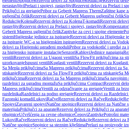
elementi
Spojnice
Rezervni delovi za Spojnice
Redukcije
Rezervni delo
nerastavljivi
Prelazi i spojevi, rastavljivi
Rezervni delovi za Prelazi i spo
Priključci za grejanje
Pribor za Geberit Mapress Therm
Zaštitne kape z
ugljenični čelik
Rezervni delovi za Geberit Mapress ugljenični čelik
Si
Redukcije
Kolena
Rezervni delovi za Kolena
T-komadi
Rezervni delov
rastavljivi
Rezervni delovi za Prelazi i spojevi, rastavljivi
Kompenzator
Geberit Mapress ugljenični čelik
Zaptivke za cevi i spojne elemente
Po
sistem
Higijenske jedinice za ispiranje
Rezervni delovi za Higijenske je
za ispiranje WC-a sa higijenskim ispiranjem
Rezervni delovi za Vodoko
delovi za Higijenski ugrađeni moduli
Pribor za vodokotlić i uređaj za 
za higijensko ispiranje instalacije
Senzori
Kablovi
Jedinice napajanja
Rez
ventili
Rezervni delovi za Ugaoni ventili
Sa FlowFit priključcima za st
uzorkovanje
Ispusni ventili
Kuglasti ventili
Rezervni delovi za Kuglasti 
Sa Mepla priključcima
Sa Mapress priključcima
Rezervni delovi za Sa
stiskanje
Rezervni delovi za Sa FlowFit priključcima za stiskanje
Sa Me
priključcima
Rezervni delovi za Sa Mapress priključcima
Sa navojnim 
razdelnici za ugradnu montažu
Sa priključcima Compact
Rezervni delo
Mapress priključcima
Ventili za odzračivanje za grejanje
Ventili za brz
razdelnika
Razdelnici za podno grejanje
Rezervni delovi za Razdelnici
Fazonski komadi
Lukovi
Račve
Rezervni delovi za Račve
Redukcije
Re
Spojevi
Zavareni spojevi
Natične spojnice
Rezervni delovi za Natične s
materijala
Priključci za aparate
Rezervni delovi za Priključci za aparate
obujmice
Učvršćenja za cevne obujmice
Čepovi
Zaptivke
Potrošni mater
Lukovi
Račve
Rezervni delovi za Račve
Redukcije
Rezervni delovi za 
Natične spojnice
Spojnice sa steznim klještima
Prelazi na proizvode iz