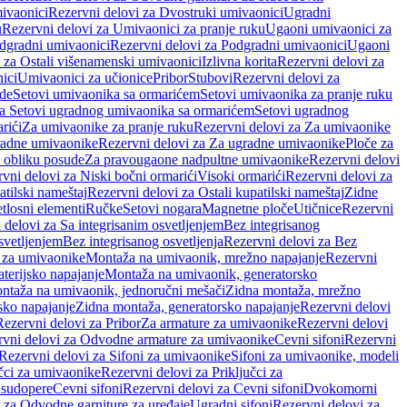
ivaonici
Rezervni delovi za Dvostruki umivaonici
Ugradni
u
Rezervni delovi za Umivaonici za pranje ruku
Ugaoni umivaonici za
dgradni umivaonici
Rezervni delovi za Podgradni umivaonici
Ugaoni
 za Ostali višenamenski umivaonici
Izlivna korita
Rezervni delovi za
ici
Umivaonici za učionice
Pribor
Stubovi
Rezervni delovi za
ade
Setovi umivaonika sa ormarićem
Setovi umivaonika za pranje ruku
za Setovi ugradnog umivaonika sa ormarićem
Setovi ugradnog
rići
Za umivaonike za pranje ruku
Rezervni delovi za Za umivaonike
radne umivaonike
Rezervni delovi za Za ugradne umivaonike
Ploče za
 obliku posude
Za pravougaone nadpultne umivaonike
Rezervni delovi
vni delovi za Niski bočni ormarići
Visoki ormarići
Rezervni delovi za
atilski nameštaj
Rezervni delovi za Ostali kupatilski nameštaj
Zidne
tlosni elementi
Ručke
Setovi nogara
Magnetne ploče
Utičnice
Rezervni
 delovi za Sa integrisanim osvetljenjem
Bez integrisanog
svetljenjem
Bez integrisanog osvetljenja
Rezervni delovi za Bez
 za umivaonike
Montaža na umivaonik, mrežno napajanje
Rezervni
terijsko napajanje
Montaža na umivaonik, generatorsko
ntaža na umivaonik, jednoručni mešači
Zidna montaža, mrežno
sko napajanje
Zidna montaža, generatorsko napajanje
Rezervni delovi
Rezervni delovi za Pribor
Za armature za umivaonike
Rezervni delovi
rvni delovi za Odvodne armature za umivaonike
Cevni sifoni
Rezervni
Rezervni delovi za Sifoni za umivaonike
Sifoni za umivaonike, modeli
učci za umivaonike
Rezervni delovi za Priključci za
 sudopere
Cevni sifoni
Rezervni delovi za Cevni sifoni
Dvokomorni
 za Odvodne garniture za uređaje
Ugradni sifoni
Rezervni delovi za