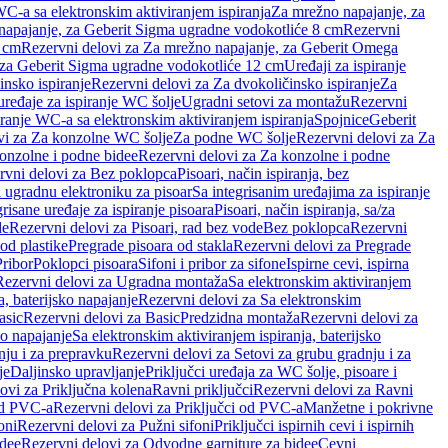
WC-a sa elektronskim aktiviranjem ispiranja
Za mrežno napajanje, za
apajanje, za Geberit Sigma ugradne vodokotliće 8 cm
Rezervni
2 cm
Rezervni delovi za Za mrežno napajanje, za Geberit Omega
, za Geberit Sigma ugradne vodokotliće 12 cm
Uređaji za ispiranje
insko ispiranje
Rezervni delovi za Za dvokoličinsko ispiranje
Za
uređaje za ispiranje WC šolje
Ugradni setovi za montažu
Rezervni
iranje WC-a sa elektronskim aktiviranjem ispiranja
Spojnice
Geberit
vi za Za konzolne WC šolje
Za podne WC šolje
Rezervni delovi za Za
onzolne i podne bidee
Rezervni delovi za Za konzolne i podne
rvni delovi za Bez poklopca
Pisoari, način ispiranja, bez
i ugradnu elektroniku za pisoar
Sa integrisanim uređajima za ispiranje
risane uređaje za ispiranje pisoara
Pisoari, način ispiranja, sa/za
de
Rezervni delovi za Pisoari, rad bez vode
Bez poklopca
Rezervni
od plastike
Pregrade pisoara od stakla
Rezervni delovi za Pregrade
Pribor
Poklopci pisoara
Sifoni i pribor za sifone
Ispirne cevi, ispirna
Rezervni delovi za Ugradna montaža
Sa elektronskim aktiviranjem
a, baterijsko napajanje
Rezervni delovi za Sa elektronskim
asic
Rezervni delovi za Basic
Predzidna montaža
Rezervni delovi za
no napajanje
Sa elektronskim aktiviranjem ispiranja, baterijsko
nju i za prepravku
Rezervni delovi za Setovi za grubu gradnju i za
je
Daljinsko upravljanje
Priključci uređaja za WC šolje, pisoare i
ovi za Priključna kolena
Ravni priključci
Rezervni delovi za Ravni
od PVC-a
Rezervni delovi za Priključci od PVC-a
Manžetne i pokrivne
oni
Rezervni delovi za Pužni sifoni
Priključci ispirnih cevi i ispirnih
idee
Rezervni delovi za Odvodne garniture za bidee
Cevni