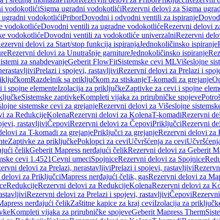
i vodokotlići
Sigma ugradni vodokotlići
Rezervni delovi za Sigma ugrad
 ugradni vodokotlići
Pribor
Dovodni i odvodni ventili za ispiranje
Dovodn
e vodokotliće
Dovodni ventili za ugradne vodokotliće
Rezervni delovi z
ke vodokotliće
Dovodni ventili za vodokotliće univerzalni
Rezervni delov
ezervni delovi za Start/stop funkcija ispiranja
Jednokoličinsko ispiranje
ure
Rezervni delovi za Unutrašnje garniture
Jednokoličinsko ispiranje
Rez
istemi za snabdevanje
Geberit FlowFit
Sistemske cevi ML
Višeslojne sis
nerastavljivi
Prelazi i spojevi, rastavljivi
Rezervni delovi za Prelazi i spoje
riključkom
Razdelnik sa priključkom za stiskanje
T-komadi za grejanje
Od
vi i spojne elemente
Izolacija za priključke
Zaptivke za cevi i spojne elem
ključke
Sistemske zaptivke
Kompleti vijaka za prirubničke spojeve
Potroš
slojne sistemske cevi za grejanje
Rezervni delovi za Višeslojne sistemske
vi za Redukcije
Kolena
Rezervni delovi za Kolena
T-komadi
Rezervni de
jevi, rastavljivi
Čepovi
Rezervni delovi za Čepovi
Priključci
Rezervni del
delovi za T-komadi za grejanje
Priključci za grejanje
Rezervni delovi za P
nte
Zaptivke za priključke
Poklopci za cevi
Učvršćenja za cevi
Učvršćenja
jući čelik
Geberit Mapress nerđajući čelik
Rezervni delovi za Geberit Ma
mske cevi 1.4521
Cevni umeci
Spojnice
Rezervni delovi za Spojnice
Redu
ervni delovi za Prelazi, nerastavljivi
Prelazi i spojevi, rastavljivi
Rezervni
delovi za Priključci
Mapress nerđajući čelik, gas
Rezervni delovi za Map
ce
Redukcije
Rezervni delovi za Redukcije
Kolena
Rezervni delovi za K
astavljivi
Rezervni delovi za Prelazi i spojevi, rastavljivi
Čepovi
Rezervni
Mapress nerđajući čelik
Zaštitne kapice za kraj cevi
Izolacija za priključk
ivke
Kompleti vijaka za prirubničke spojeve
Geberit Mapress Therm
Sist