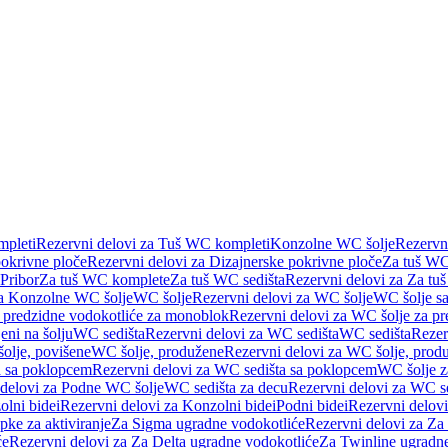
pleti
Rezervni delovi za Tuš WC kompleti
Konzolne WC šolje
Rezervn
pokrivne ploče
Rezervni delovi za Dizajnerske pokrivne ploče
Za tuš WC
 Pribor
Za tuš WC komplete
Za tuš WC sedišta
Rezervni delovi za Za tu
za Konzolne WC šolje
WC šolje
Rezervni delovi za WC šolje
WC šolje sa
 predzidne vodokotliće za monoblok
Rezervni delovi za WC šolje za p
eni na šolju
WC sedišta
Rezervni delovi za WC sedišta
WC sedišta
Rezer
olje, povišene
WC šolje, produžene
Rezervni delovi za WC šolje, prod
 sa poklopcem
Rezervni delovi za WC sedišta sa poklopcem
WC šolje z
 delovi za Podne WC šolje
WC sedišta za decu
Rezervni delovi za WC se
lni bidei
Rezervni delovi za Konzolni bidei
Podni bidei
Rezervni delovi
pke za aktiviranje
Za Sigma ugradne vodokotliće
Rezervni delovi za Za
će
Rezervni delovi za Za Delta ugradne vodokotliće
Za Twinline ugradne