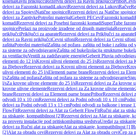
kolena
Ravni priključci
Rezervni delovi za Ravni priključci
Pribor
Cevn
delovi za Fazonski komadi
Lukovi
Rezervni delovi za Lukovi
Račve
Re
delovi za Spojevi
Natične spojnice
Rezervni delovi za Natične spojnic
delovi za Zaptivke
Potrošni materijal
Geberit PE
Cevi
Fazonski komadi
komadi
Rezervni delovi za Posebni fazonski komadi
SuperTube fazon
spojnice
Prelazi na proizvode izrađene od drugih materijala
Rezervni de
priključci
Priključci za aparate
Rezervni delovi za Priključci za aparate
delovi za Ravni priključci
Cevni sifoni
Rezervni delovi za Cevni sifoni
zaštita
Potrošni materijal
Zaštita od požara, zaštita od buke i zaštita od 
za sisteme za odvodnjavanje
Zaštita od buke
Izolacija strukturne buke
I
za ventilaciju
Ventili za zadržavanje energije
Geberit Pluvia odvodnjav
elementi do 12 l/s
Krovni ulivni elementi do 25 l/s
Rezervni delovi za K
za žljebove
Rezervni delovi za Krovni ulivni elementi za žljebove
Krov
ulivni elementi do 25 l/s
Elementi parne brane
Rezervni delovi za Elem
l/s
Zaštita od požara
Zaštita od požara za sisteme za odvodnjavanje
Sigu
l/s
Za krovne ulivne elemente do 25 l/s
Rezervni delovi za Za krovne ul
krovne ulivne elemente
Rezervni delovi za Za krovne ulivne elemente
brane
Rezervni delovi za Elementi parne brane
Pribor
Rezervni delovi z
odvodi 10 x 10 cm
Rezervni delovi za Podni odvodi 10 x 10 cm
Podni 
delovi za Podni odvodi 13 x 13 cm
Podni odvodi za balkone i terase 
FlowFit
Rezervni delovi za Alat za Geberit FlowFit
Ručni alat za stisk
za stiskanje, kompatibilnost [2]
Rezervni delovi za Alat za stiskanje, k
za proveru instalacije pod pritiskom
Ispitna sredstva
Uređaj za stiskanje
delovi za Ručni alat za stiskanje
Alat za stiskanje, kompatibilnost [1]
Re
[2]
Alat za obradu cevi
Rezervni delovi za Alat za obradu cevi
Čep za p