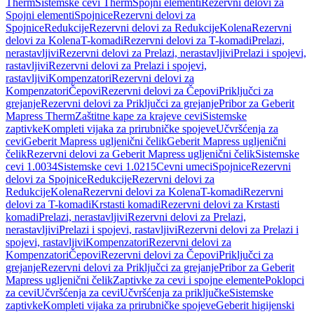
Therm
Sistemske cevi Therm
Spojni elementi
Rezervni delovi za
Spojni elementi
Spojnice
Rezervni delovi za
Spojnice
Redukcije
Rezervni delovi za Redukcije
Kolena
Rezervni
delovi za Kolena
T-komadi
Rezervni delovi za T-komadi
Prelazi,
nerastavljivi
Rezervni delovi za Prelazi, nerastavljivi
Prelazi i spojevi,
rastavljivi
Rezervni delovi za Prelazi i spojevi,
rastavljivi
Kompenzatori
Rezervni delovi za
Kompenzatori
Čepovi
Rezervni delovi za Čepovi
Priključci za
grejanje
Rezervni delovi za Priključci za grejanje
Pribor za Geberit
Mapress Therm
Zaštitne kape za krajeve cevi
Sistemske
zaptivke
Kompleti vijaka za prirubničke spojeve
Učvršćenja za
cevi
Geberit Mapress ugljenični čelik
Geberit Mapress ugljenični
čelik
Rezervni delovi za Geberit Mapress ugljenični čelik
Sistemske
cevi 1.0034
Sistemske cevi 1.0215
Cevni umeci
Spojnice
Rezervni
delovi za Spojnice
Redukcije
Rezervni delovi za
Redukcije
Kolena
Rezervni delovi za Kolena
T-komadi
Rezervni
delovi za T-komadi
Krstasti komadi
Rezervni delovi za Krstasti
komadi
Prelazi, nerastavljivi
Rezervni delovi za Prelazi,
nerastavljivi
Prelazi i spojevi, rastavljivi
Rezervni delovi za Prelazi i
spojevi, rastavljivi
Kompenzatori
Rezervni delovi za
Kompenzatori
Čepovi
Rezervni delovi za Čepovi
Priključci za
grejanje
Rezervni delovi za Priključci za grejanje
Pribor za Geberit
Mapress ugljenični čelik
Zaptivke za cevi i spojne elemente
Poklopci
za cevi
Učvršćenja za cevi
Učvršćenja za priključke
Sistemske
zaptivke
Kompleti vijaka za prirubničke spojeve
Geberit higijenski