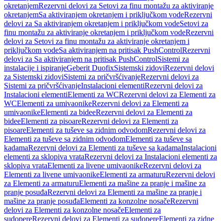
okretanjem
Rezervni delovi za Setovi za finu montažu za aktiviranje
okretanjem
Sa aktiviranjem okretanjem i priključkom vode
Rezervni
delovi za Sa aktiviranjem okretanjem i priključkom vode
Setovi za
finu montažu za aktiviranje okretanjem i priključkom vode
Rezervni
delovi za Setovi za finu montažu za aktiviranje okretanjem i
priključkom vode
Sa aktiviranjem na pritisak PushControl
Rezervni
delovi za Sa aktiviranjem na pritisak PushControl
Sistemi za
instalacije i ispiranje
Geberit Duofix
Sistemski zidovi
Rezervni delovi
za Sistemski zidovi
Sistemi za pričvršćivanje
Rezervni delovi za
Sistemi za pričvršćivanje
Instalacioni elementi
Rezervni delovi za
Instalacioni elementi
Elementi za WC
Rezervni delovi za Elementi za
WC
Elementi za umivaonike
Rezervni delovi za Elementi za
umivaonike
Elementi za bidee
Rezervni delovi za Elementi za
bidee
Elementi za pisoare
Rezervni delovi za Elementi za
pisoare
Elementi za tuševe sa zidnim odvodom
Rezervni delovi za
Elementi za tuševe sa zidnim odvodom
Elementi za tuševe sa
kadama
Rezervni delovi za Elementi za tuševe sa kadama
Instalacioni
elementi za sklopiva vrata
Rezervni delovi za Instalacioni elementi za
sklopiva vrata
Elementi za livene umivaonike
Rezervni delovi za
Elementi za livene umivaonike
Elementi za armaturu
Rezervni delovi
za Elementi za armaturu
Elementi za mašine za pranje i mašine za
pranje posuđa
Rezervni delovi za Elementi za mašine za pranje i
mašine za pranje posuđa
Elementi za konzolne nosače
Rezervni
delovi za Elementi za konzolne nosače
Elementi za
sudopere
Rezervni delovi za Elementi za sudopere
Elementi za zidne