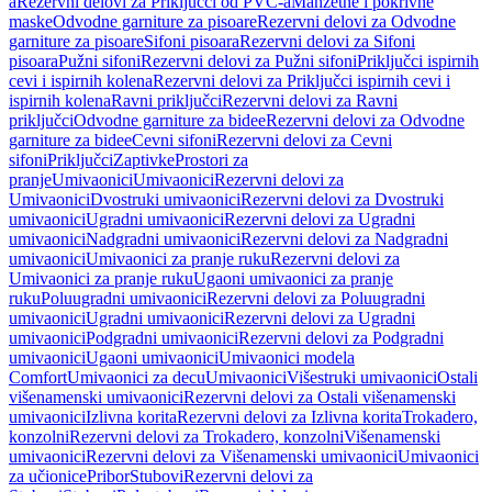
a
Rezervni delovi za Priključci od PVC-a
Manžetne i pokrivne
maske
Odvodne garniture za pisoare
Rezervni delovi za Odvodne
garniture za pisoare
Sifoni pisoara
Rezervni delovi za Sifoni
pisoara
Pužni sifoni
Rezervni delovi za Pužni sifoni
Priključci ispirnih
cevi i ispirnih kolena
Rezervni delovi za Priključci ispirnih cevi i
ispirnih kolena
Ravni priključci
Rezervni delovi za Ravni
priključci
Odvodne garniture za bidee
Rezervni delovi za Odvodne
garniture za bidee
Cevni sifoni
Rezervni delovi za Cevni
sifoni
Priključci
Zaptivke
Prostori za
pranje
Umivaonici
Umivaonici
Rezervni delovi za
Umivaonici
Dvostruki umivaonici
Rezervni delovi za Dvostruki
umivaonici
Ugradni umivaonici
Rezervni delovi za Ugradni
umivaonici
Nadgradni umivaonici
Rezervni delovi za Nadgradni
umivaonici
Umivaonici za pranje ruku
Rezervni delovi za
Umivaonici za pranje ruku
Ugaoni umivaonici za pranje
ruku
Poluugradni umivaonici
Rezervni delovi za Poluugradni
umivaonici
Ugradni umivaonici
Rezervni delovi za Ugradni
umivaonici
Podgradni umivaonici
Rezervni delovi za Podgradni
umivaonici
Ugaoni umivaonici
Umivaonici modela
Comfort
Umivaonici za decu
Umivaonici
Višestruki umivaonici
Ostali
višenamenski umivaonici
Rezervni delovi za Ostali višenamenski
umivaonici
Izlivna korita
Rezervni delovi za Izlivna korita
Trokadero,
konzolni
Rezervni delovi za Trokadero, konzolni
Višenamenski
umivaonici
Rezervni delovi za Višenamenski umivaonici
Umivaonici
za učionice
Pribor
Stubovi
Rezervni delovi za