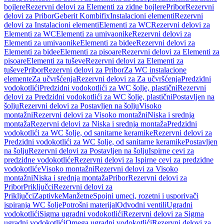
bojlere
Rezervni delovi za Elementi za zidne bojlere
Pribor
Rezervni
delovi za Pribor
Geberit Kombifix
Instalacioni elementi
Rezervni
delovi za Instalacioni elementi
Elementi za WC
Rezervni delovi za
Elementi za WC
Elementi za umivaonike
Rezervni delovi za
Elementi za umivaonike
Elementi za bidee
Rezervni delovi za
Elementi za bidee
Elementi za pisoare
Rezervni delovi za Elementi za
pisoare
Elementi za tuševe
Rezervni delovi za Elementi za
tuševe
Pribor
Rezervni delovi za Pribor
Za WC instalacione
elemente
Za učvršćenja
Rezervni delovi za Za učvršćenja
Predzidni
vodokotlići
Predzidni vodokotlići za WC šolje, plastični
Rezervni
delovi za Predzidni vodokotlići za WC šolje, plastični
Postavljen na
šolju
Rezervni delovi za Postavljen na šolju
Visoko
montažni
Rezervni delovi za Visoko montažni
Niska i srednja
montaža
Rezervni delovi za Niska i srednja montaža
Predzidni
vodokotlići za WC šolje, od sanitarne keramike
Rezervni delovi za
Predzidni vodokotlići za WC šolje, od sanitarne keramike
Postavljen
na šolju
Rezervni delovi za Postavljen na šolju
Ispirne cevi za
predzidne vodokotliće
Rezervni delovi za Ispirne cevi za predzidne
vodokotliće
Visoko montažni
Rezervni delovi za Visoko
montažni
Niska i srednja montaža
Pribor
Rezervni delovi za
Pribor
Priključci
Rezervni delovi za
Priključci
Zaptivke
Manžetne
Spojni umeci, rozetni i usporivači
ispiranja WC šolje
Potrošni materijal
Odvodni ventili
Ugradni
vodokotlići
Sigma ugradni vodokotlići
Rezervni delovi za Sigma
ugradni vodokotlići
Omega ugradni vodokotlići
Rezervni delovi za