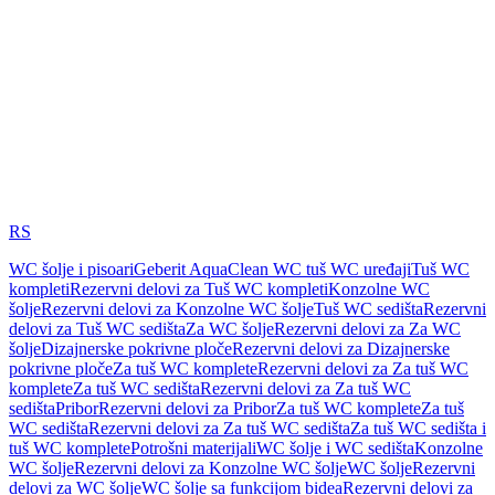
RS
WC šolje i pisoari
Geberit AquaClean WC tuš WC uređaji
Tuš WC
kompleti
Rezervni delovi za Tuš WC kompleti
Konzolne WC
šolje
Rezervni delovi za Konzolne WC šolje
Tuš WC sedišta
Rezervni
delovi za Tuš WC sedišta
Za WC šolje
Rezervni delovi za Za WC
šolje
Dizajnerske pokrivne ploče
Rezervni delovi za Dizajnerske
pokrivne ploče
Za tuš WC komplete
Rezervni delovi za Za tuš WC
komplete
Za tuš WC sedišta
Rezervni delovi za Za tuš WC
sedišta
Pribor
Rezervni delovi za Pribor
Za tuš WC komplete
Za tuš
WC sedišta
Rezervni delovi za Za tuš WC sedišta
Za tuš WC sedišta i
tuš WC komplete
Potrošni materijali
WC šolje i WC sedišta
Konzolne
WC šolje
Rezervni delovi za Konzolne WC šolje
WC šolje
Rezervni
delovi za WC šolje
WC šolje sa funkcijom bidea
Rezervni delovi za