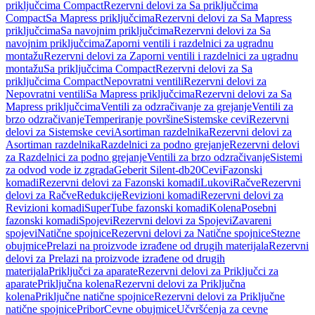
priključcima Compact
Rezervni delovi za Sa priključcima
Compact
Sa Mapress priključcima
Rezervni delovi za Sa Mapress
priključcima
Sa navojnim priključcima
Rezervni delovi za Sa
navojnim priključcima
Zaporni ventili i razdelnici za ugradnu
montažu
Rezervni delovi za Zaporni ventili i razdelnici za ugradnu
montažu
Sa priključcima Compact
Rezervni delovi za Sa
priključcima Compact
Nepovratni ventili
Rezervni delovi za
Nepovratni ventili
Sa Mapress priključcima
Rezervni delovi za Sa
Mapress priključcima
Ventili za odzračivanje za grejanje
Ventili za
brzo odzračivanje
Temperiranje površine
Sistemske cevi
Rezervni
delovi za Sistemske cevi
Asortiman razdelnika
Rezervni delovi za
Asortiman razdelnika
Razdelnici za podno grejanje
Rezervni delovi
za Razdelnici za podno grejanje
Ventili za brzo odzračivanje
Sistemi
za odvod vode iz zgrada
Geberit Silent-db20
Cevi
Fazonski
komadi
Rezervni delovi za Fazonski komadi
Lukovi
Račve
Rezervni
delovi za Račve
Redukcije
Revizioni komadi
Rezervni delovi za
Revizioni komadi
SuperTube fazonski komadi
Kolena
Posebni
fazonski komadi
Spojevi
Rezervni delovi za Spojevi
Zavareni
spojevi
Natične spojnice
Rezervni delovi za Natične spojnice
Stezne
obujmice
Prelazi na proizvode izrađene od drugih materijala
Rezervni
delovi za Prelazi na proizvode izrađene od drugih
materijala
Priključci za aparate
Rezervni delovi za Priključci za
aparate
Priključna kolena
Rezervni delovi za Priključna
kolena
Priključne natične spojnice
Rezervni delovi za Priključne
natične spojnice
Pribor
Cevne obujmice
Učvršćenja za cevne