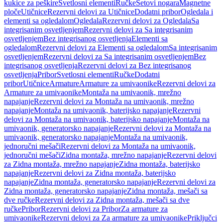
kukice za peškire
Svetlosni elementi
Ručke
Setovi nogara
Magnetne
ploče
Utičnice
Rezervni delovi za Utičnice
Dodatni pribor
Ogledala i
elementi sa ogledalom
Ogledala
Rezervni delovi za Ogledala
Sa
integrisanim osvetljenjem
Rezervni delovi za Sa integrisanim
osvetljenjem
Bez integrisanog osvetljenja
Elementi sa
ogledalom
Rezervni delovi za Elementi sa ogledalom
Sa integrisanim
osvetljenjem
Rezervni delovi za Sa integrisanim osvetljenjem
Bez
integrisanog osvetljenja
Rezervni delovi za Bez integrisanog
osvetljenja
Pribor
Svetlosni elementi
Ručke
Dodatni
pribor
Utičnice
Armature
Armature za umivaonike
Rezervni delovi za
Armature za umivaonike
Montaža na umivaonik, mrežno
napajanje
Rezervni delovi za Montaža na umivaonik, mrežno
napajanje
Montaža na umivaonik, baterijsko napajanje
Rezervni
delovi za Montaža na umivaonik, baterijsko napajanje
Montaža na
umivaonik, generatorsko napajanje
Rezervni delovi za Montaža na
umivaonik, generatorsko napajanje
Montaža na umivaonik,
jednoručni mešači
Rezervni delovi za Montaža na umivaonik,
jednoručni mešači
Zidna montaža, mrežno napajanje
Rezervni delovi
za Zidna montaža, mrežno napajanje
Zidna montaža, baterijsko
napajanje
Rezervni delovi za Zidna montaža, baterijsko
napajanje
Zidna montaža, generatorsko napajanje
Rezervni delovi za
Zidna montaža, generatorsko napajanje
Zidna montaža, mešači sa
dve ručke
Rezervni delovi za Zidna montaža, mešači sa dve
ručke
Pribor
Rezervni delovi za Pribor
Za armature za
umivaonike
Rezervni delovi za Za armature za umivaonike
Priključci