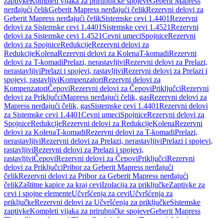
zaptivke
Kompleti vijaka za prirubničke spojeve
Geberit Mapress
nerđajući čelik
Geberit Mapress nerđajući čelik
Rezervni delovi za
Geberit Mapress nerđajući čelik
Sistemske cevi 1.4401
Rezervni
delovi za Sistemske cevi 1.4401
Sistemske cevi 1.4521
Rezervni
delovi za Sistemske cevi 1.4521
Cevni umeci
Spojnice
Rezervni
delovi za Spojnice
Redukcije
Rezervni delovi za
Redukcije
Kolena
Rezervni delovi za Kolena
T-komadi
Rezervni
delovi za T-komadi
Prelazi, nerastavljivi
Rezervni delovi za Prelazi,
nerastavljivi
Prelazi i spojevi, rastavljivi
Rezervni delovi za Prelazi i
spojevi, rastavljivi
Kompenzatori
Rezervni delovi za
Kompenzatori
Čepovi
Rezervni delovi za Čepovi
Priključci
Rezervni
delovi za Priključci
Mapress nerđajući čelik, gas
Rezervni delovi za
Mapress nerđajući čelik, gas
Sistemske cevi 1.4401
Rezervni delovi
za Sistemske cevi 1.4401
Cevni umeci
Spojnice
Rezervni delovi za
Spojnice
Redukcije
Rezervni delovi za Redukcije
Kolena
Rezervni
delovi za Kolena
T-komadi
Rezervni delovi za T-komadi
Prelazi,
nerastavljivi
Rezervni delovi za Prelazi, nerastavljivi
Prelazi i spojevi,
rastavljivi
Rezervni delovi za Prelazi i spojevi,
rastavljivi
Čepovi
Rezervni delovi za Čepovi
Priključci
Rezervni
delovi za Priključci
Pribor za Geberit Mapress nerđajući
čelik
Rezervni delovi za Pribor za Geberit Mapress nerđajući
čelik
Zaštitne kapice za kraj cevi
Izolacija za priključke
Zaptivke za
cevi i spojne elemente
Učvršćenja za cevi
Učvršćenja za
priključke
Rezervni delovi za Učvršćenja za priključke
Sistemske
zaptivke
Kompleti vijaka za prirubničke spojeve
Geberit Mapress