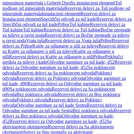
mineralnog materijala i Geberit Duofix instalacioni elementi
Tuš
podloge od mineralnih materijala
Rezervni delovi za Tuš podloge od
mineralnih materijala
Instalacioni elementi
Rezervni delovi za
Instalacioni elementi
Specifični odvodi za tuš kade
Rezervni delovi za
Specifični odvodi za tuš kade
Pribor
Tuš kabine
Rezervni delovi za
Tuš kabine
Tuš kabine
Rezervni delovi za Tuš kabine
Bočne pregrade
za tuševe u ravni poda
Rezervni delovi za Bočne pregrade za tuševe
u ravni poda
Vrata tuša
Rezervni delovi za Vrata tuša
Pribor
Rezervni
delovi za Pribor
Kutije za odlaganje u niši za tuševe
Rezervni delovi
za Kutije za odlaganje u niši za tuševe
Kutije za odlaganje u
niši
Rezervni delovi za Kutije za odlaganje u niši
Pribor
Priključci
uređaja za tuševe i kade
Odvodne garniture za tuš kade, d52
Rezervni
delovi za Odvodne garniture za tuš kade, d52
Sa poklopcem
odvoda
Rezervni delovi za Sa poklopcem odvoda
Poklopci
odvoda
Rezervni delovi za Poklopci odvoda
Odvodne garniture za
tuš kade, d90
Rezervni delovi za Odvodne garniture za tuš kade,
d90
Sa poklopcem odvoda
Rezervni delovi za Sa poklopcem
odvoda
Bez poklopca odvoda
Rezervni delovi za Bez poklopca
odvoda
Poklopci odvoda
Rezervni delovi za Poklopci
odvoda
Odvodne garniture za tuš kade Sestra
Rezervni delovi za
Odvodne garniture za tuš kade Sestra
Bez poklopca odvoda
Rezervni
delovi za Bez poklopca odvoda
Odvodne garniture za kade,
d52
Rezervni delovi za Odvodne garniture za kade, d52
Sa
aktiviranjem okretanjem
Rezervni delovi za Sa aktiviranjem
okretanjem
Setovi za finu montažu za aktiviranje