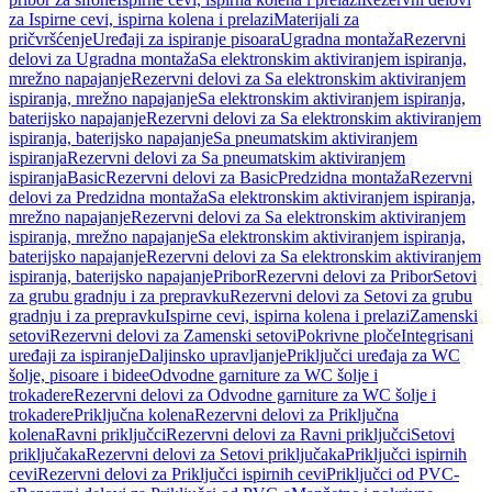
za Ispirne cevi, ispirna kolena i prelazi
Materijali za
pričvršćenje
Uređaji za ispiranje pisoara
Ugradna montaža
Rezervni
delovi za Ugradna montaža
Sa elektronskim aktiviranjem ispiranja,
mrežno napajanje
Rezervni delovi za Sa elektronskim aktiviranjem
ispiranja, mrežno napajanje
Sa elektronskim aktiviranjem ispiranja,
baterijsko napajanje
Rezervni delovi za Sa elektronskim aktiviranjem
ispiranja, baterijsko napajanje
Sa pneumatskim aktiviranjem
ispiranja
Rezervni delovi za Sa pneumatskim aktiviranjem
ispiranja
Basic
Rezervni delovi za Basic
Predzidna montaža
Rezervni
delovi za Predzidna montaža
Sa elektronskim aktiviranjem ispiranja,
mrežno napajanje
Rezervni delovi za Sa elektronskim aktiviranjem
ispiranja, mrežno napajanje
Sa elektronskim aktiviranjem ispiranja,
baterijsko napajanje
Rezervni delovi za Sa elektronskim aktiviranjem
ispiranja, baterijsko napajanje
Pribor
Rezervni delovi za Pribor
Setovi
za grubu gradnju i za prepravku
Rezervni delovi za Setovi za grubu
gradnju i za prepravku
Ispirne cevi, ispirna kolena i prelazi
Zamenski
setovi
Rezervni delovi za Zamenski setovi
Pokrivne ploče
Integrisani
uređaji za ispiranje
Daljinsko upravljanje
Priključci uređaja za WC
šolje, pisoare i bidee
Odvodne garniture za WC šolje i
trokadere
Rezervni delovi za Odvodne garniture za WC šolje i
trokadere
Priključna kolena
Rezervni delovi za Priključna
kolena
Ravni priključci
Rezervni delovi za Ravni priključci
Setovi
priključaka
Rezervni delovi za Setovi priključaka
Priključci ispirnih
cevi
Rezervni delovi za Priključci ispirnih cevi
Priključci od PVC-