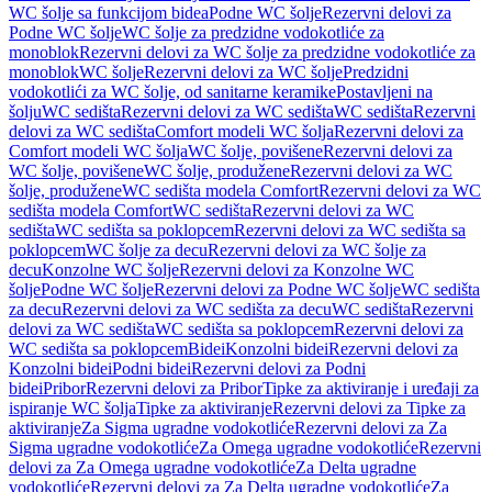
WC šolje sa funkcijom bidea
Podne WC šolje
Rezervni delovi za
Podne WC šolje
WC šolje za predzidne vodokotliće za
monoblok
Rezervni delovi za WC šolje za predzidne vodokotliće za
monoblok
WC šolje
Rezervni delovi za WC šolje
Predzidni
vodokotlići za WC šolje, od sanitarne keramike
Postavljeni na
šolju
WC sedišta
Rezervni delovi za WC sedišta
WC sedišta
Rezervni
delovi za WC sedišta
Comfort modeli WC šolja
Rezervni delovi za
Comfort modeli WC šolja
WC šolje, povišene
Rezervni delovi za
WC šolje, povišene
WC šolje, produžene
Rezervni delovi za WC
šolje, produžene
WC sedišta modela Comfort
Rezervni delovi za WC
sedišta modela Comfort
WC sedišta
Rezervni delovi za WC
sedišta
WC sedišta sa poklopcem
Rezervni delovi za WC sedišta sa
poklopcem
WC šolje za decu
Rezervni delovi za WC šolje za
decu
Konzolne WC šolje
Rezervni delovi za Konzolne WC
šolje
Podne WC šolje
Rezervni delovi za Podne WC šolje
WC sedišta
za decu
Rezervni delovi za WC sedišta za decu
WC sedišta
Rezervni
delovi za WC sedišta
WC sedišta sa poklopcem
Rezervni delovi za
WC sedišta sa poklopcem
Bidei
Konzolni bidei
Rezervni delovi za
Konzolni bidei
Podni bidei
Rezervni delovi za Podni
bidei
Pribor
Rezervni delovi za Pribor
Tipke za aktiviranje i uređaji za
ispiranje WC šolja
Tipke za aktiviranje
Rezervni delovi za Tipke za
aktiviranje
Za Sigma ugradne vodokotliće
Rezervni delovi za Za
Sigma ugradne vodokotliće
Za Omega ugradne vodokotliće
Rezervni
delovi za Za Omega ugradne vodokotliće
Za Delta ugradne
vodokotliće
Rezervni delovi za Za Delta ugradne vodokotliće
Za