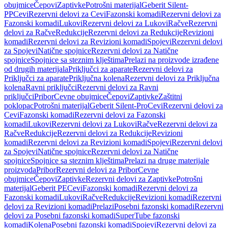
obujmice
Čepovi
Zaptivke
Potrošni materijal
Geberit Silent-
PP
Cevi
Rezervni delovi za Cevi
Fazonski komadi
Rezervni delovi za
Fazonski komadi
Lukovi
Rezervni delovi za Lukovi
Račve
Rezervni
delovi za Račve
Redukcije
Rezervni delovi za Redukcije
Revizioni
komadi
Rezervni delovi za Revizioni komadi
Spojevi
Rezervni delovi
za Spojevi
Natične spojnice
Rezervni delovi za Natične
spojnice
Spojnice sa steznim klještima
Prelazi na proizvode izrađene
od drugih materijala
Priključci za aparate
Rezervni delovi za
Priključci za aparate
Priključna kolena
Rezervni delovi za Priključna
kolena
Ravni priključci
Rezervni delovi za Ravni
priključci
Pribor
Cevne obujmice
Čepovi
Zaptivke
Zaštitni
poklopac
Potrošni materijal
Geberit Silent-Pro
Cevi
Rezervni delovi za
Cevi
Fazonski komadi
Rezervni delovi za Fazonski
komadi
Lukovi
Rezervni delovi za Lukovi
Račve
Rezervni delovi za
Račve
Redukcije
Rezervni delovi za Redukcije
Revizioni
komadi
Rezervni delovi za Revizioni komadi
Spojevi
Rezervni delovi
za Spojevi
Natične spojnice
Rezervni delovi za Natične
spojnice
Spojnice sa steznim klještima
Prelazi na druge materijale
proizvoda
Pribor
Rezervni delovi za Pribor
Cevne
obujmice
Čepovi
Zaptivke
Rezervni delovi za Zaptivke
Potrošni
materijal
Geberit PE
Cevi
Fazonski komadi
Rezervni delovi za
Fazonski komadi
Lukovi
Račve
Redukcije
Revizioni komadi
Rezervni
delovi za Revizioni komadi
Prelazi
Posebni fazonski komadi
Rezervni
delovi za Posebni fazonski komadi
SuperTube fazonski
komadi
Kolena
Posebni fazonski komadi
Spojevi
Rezervni delovi za