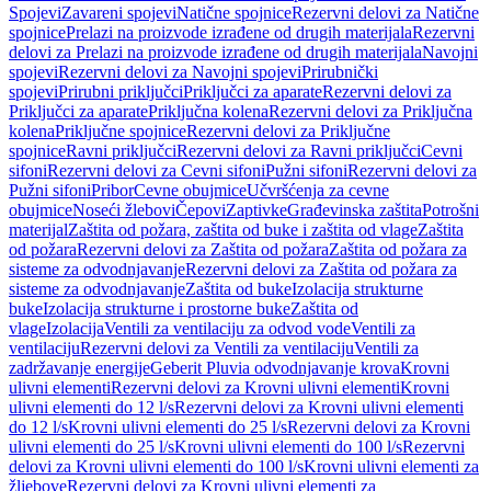
Spojevi
Zavareni spojevi
Natične spojnice
Rezervni delovi za Natične
spojnice
Prelazi na proizvode izrađene od drugih materijala
Rezervni
delovi za Prelazi na proizvode izrađene od drugih materijala
Navojni
spojevi
Rezervni delovi za Navojni spojevi
Prirubnički
spojevi
Prirubni priključci
Priključci za aparate
Rezervni delovi za
Priključci za aparate
Priključna kolena
Rezervni delovi za Priključna
kolena
Priključne spojnice
Rezervni delovi za Priključne
spojnice
Ravni priključci
Rezervni delovi za Ravni priključci
Cevni
sifoni
Rezervni delovi za Cevni sifoni
Pužni sifoni
Rezervni delovi za
Pužni sifoni
Pribor
Cevne obujmice
Učvršćenja za cevne
obujmice
Noseći žlebovi
Čepovi
Zaptivke
Građevinska zaštita
Potrošni
materijal
Zaštita od požara, zaštita od buke i zaštita od vlage
Zaštita
od požara
Rezervni delovi za Zaštita od požara
Zaštita od požara za
sisteme za odvodnjavanje
Rezervni delovi za Zaštita od požara za
sisteme za odvodnjavanje
Zaštita od buke
Izolacija strukturne
buke
Izolacija strukturne i prostorne buke
Zaštita od
vlage
Izolacija
Ventili za ventilaciju za odvod vode
Ventili za
ventilaciju
Rezervni delovi za Ventili za ventilaciju
Ventili za
zadržavanje energije
Geberit Pluvia odvodnjavanje krova
Krovni
ulivni elementi
Rezervni delovi za Krovni ulivni elementi
Krovni
ulivni elementi do 12 l/s
Rezervni delovi za Krovni ulivni elementi
do 12 l/s
Krovni ulivni elementi do 25 l/s
Rezervni delovi za Krovni
ulivni elementi do 25 l/s
Krovni ulivni elementi do 100 l/s
Rezervni
delovi za Krovni ulivni elementi do 100 l/s
Krovni ulivni elementi za
žljebove
Rezervni delovi za Krovni ulivni elementi za