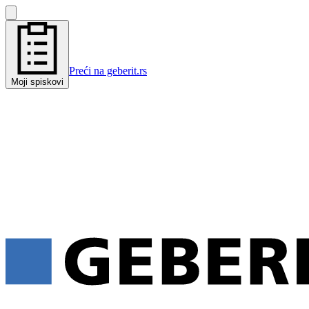
Preći na geberit.rs
Moji spiskovi