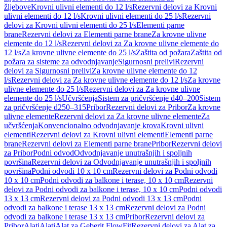
žljebove
Krovni ulivni elementi do 12 l/s
Rezervni delovi za Krovni
ulivni elementi do 12 l/s
Krovni ulivni elementi do 25 l/s
Rezervni
delovi za Krovni ulivni elementi do 25 l/s
Elementi parne
brane
Rezervni delovi za Elementi parne brane
Za krovne ulivne
elemente do 12 l/s
Rezervni delovi za Za krovne ulivne elemente do
12 l/s
Za krovne ulivne elemente do 25 l/s
Zaštita od požara
Zaštita od
požara za sisteme za odvodnjavanje
Sigurnosni prelivi
Rezervni
delovi za Sigurnosni prelivi
Za krovne ulivne elemente do 12
l/s
Rezervni delovi za Za krovne ulivne elemente do 12 l/s
Za krovne
ulivne elemente do 25 l/s
Rezervni delovi za Za krovne ulivne
elemente do 25 l/s
Učvršćenja
Sistem za pričvršćenje d40–200
Sistem
za pričvršćenje d250–315
Pribor
Rezervni delovi za Pribor
Za krovne
ulivne elemente
Rezervni delovi za Za krovne ulivne elemente
Za
učvršćenja
Konvencionalno odvodnjavanje krova
Krovni ulivni
elementi
Rezervni delovi za Krovni ulivni elementi
Elementi parne
brane
Rezervni delovi za Elementi parne brane
Pribor
Rezervni delovi
za Pribor
Podni odvod
Odvodnjavanje unutrašnjih i spoljnih
površina
Rezervni delovi za Odvodnjavanje unutrašnjih i spoljnih
površina
Podni odvodi 10 x 10 cm
Rezervni delovi za Podni odvodi
10 x 10 cm
Podni odvodi za balkone i terase, 10 x 10 cm
Rezervni
delovi za Podni odvodi za balkone i terase, 10 x 10 cm
Podni odvodi
13 x 13 cm
Rezervni delovi za Podni odvodi 13 x 13 cm
Podni
odvodi za balkone i terase 13 x 13 cm
Rezervni delovi za Podni
odvodi za balkone i terase 13 x 13 cm
Pribor
Rezervni delovi za
Pribor
Alati
Alati
Alat za Geberit FlowFit
Rezervni delovi za Alat za