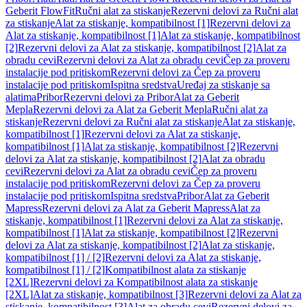
Geberit FlowFit
Ručni alat za stiskanje
Rezervni delovi za Ručni alat
za stiskanje
Alat za stiskanje, kompatibilnost [1]
Rezervni delovi za
Alat za stiskanje, kompatibilnost [1]
Alat za stiskanje, kompatibilnost
[2]
Rezervni delovi za Alat za stiskanje, kompatibilnost [2]
Alat za
obradu cevi
Rezervni delovi za Alat za obradu cevi
Čep za proveru
instalacije pod pritiskom
Rezervni delovi za Čep za proveru
instalacije pod pritiskom
Ispitna sredstva
Uređaj za stiskanje sa
alatima
Pribor
Rezervni delovi za Pribor
Alat za Geberit
Mepla
Rezervni delovi za Alat za Geberit Mepla
Ručni alat za
stiskanje
Rezervni delovi za Ručni alat za stiskanje
Alat za stiskanje,
kompatibilnost [1]
Rezervni delovi za Alat za stiskanje,
kompatibilnost [1]
Alat za stiskanje, kompatibilnost [2]
Rezervni
delovi za Alat za stiskanje, kompatibilnost [2]
Alat za obradu
cevi
Rezervni delovi za Alat za obradu cevi
Čep za proveru
instalacije pod pritiskom
Rezervni delovi za Čep za proveru
instalacije pod pritiskom
Ispitna sredstva
Pribor
Alat za Geberit
Mapress
Rezervni delovi za Alat za Geberit Mapress
Alat za
stiskanje, kompatibilnost [1]
Rezervni delovi za Alat za stiskanje,
kompatibilnost [1]
Alat za stiskanje, kompatibilnost [2]
Rezervni
delovi za Alat za stiskanje, kompatibilnost [2]
Alat za stiskanje,
kompatibilnost [1] / [2]
Rezervni delovi za Alat za stiskanje,
kompatibilnost [1] / [2]
Kompatibilnost alata za stiskanje
[2XL]
Rezervni delovi za Kompatibilnost alata za stiskanje
[2XL]
Alat za stiskanje, kompatibilnost [3]
Rezervni delovi za Alat za
stiskanje, kompatibilnost [3]
Alat za obradu cevi
Rezervni delovi za