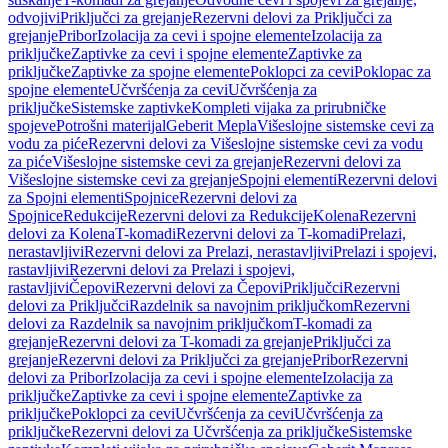
odvojivi
Priključci za grejanje
Rezervni delovi za Priključci za
grejanje
Pribor
Izolacija za cevi i spojne elemente
Izolacija za
priključke
Zaptivke za cevi i spojne elemente
Zaptivke za
priključke
Zaptivke za spojne elemente
Poklopci za cevi
Poklopac za
spojne elemente
Učvršćenja za cevi
Učvršćenja za
priključke
Sistemske zaptivke
Kompleti vijaka za prirubničke
spojeve
Potrošni materijal
Geberit Mepla
Višeslojne sistemske cevi za
vodu za piće
Rezervni delovi za Višeslojne sistemske cevi za vodu
za piće
Višeslojne sistemske cevi za grejanje
Rezervni delovi za
Višeslojne sistemske cevi za grejanje
Spojni elementi
Rezervni delovi
za Spojni elementi
Spojnice
Rezervni delovi za
Spojnice
Redukcije
Rezervni delovi za Redukcije
Kolena
Rezervni
delovi za Kolena
T-komadi
Rezervni delovi za T-komadi
Prelazi,
nerastavljivi
Rezervni delovi za Prelazi, nerastavljivi
Prelazi i spojevi,
rastavljivi
Rezervni delovi za Prelazi i spojevi,
rastavljivi
Čepovi
Rezervni delovi za Čepovi
Priključci
Rezervni
delovi za Priključci
Razdelnik sa navojnim priključkom
Rezervni
delovi za Razdelnik sa navojnim priključkom
T-komadi za
grejanje
Rezervni delovi za T-komadi za grejanje
Priključci za
grejanje
Rezervni delovi za Priključci za grejanje
Pribor
Rezervni
delovi za Pribor
Izolacija za cevi i spojne elemente
Izolacija za
priključke
Zaptivke za cevi i spojne elemente
Zaptivke za
priključke
Poklopci za cevi
Učvršćenja za cevi
Učvršćenja za
priključke
Rezervni delovi za Učvršćenja za priključke
Sistemske