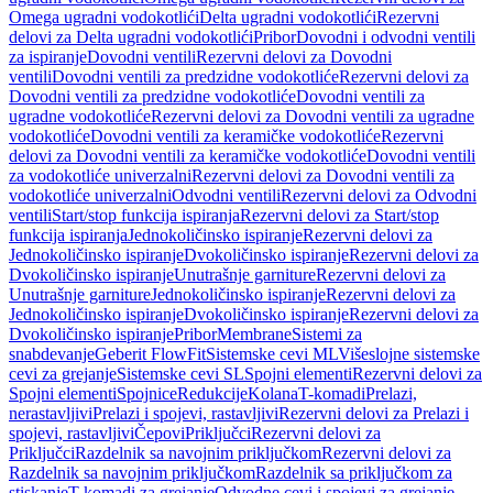
Omega ugradni vodokotlići
Delta ugradni vodokotlići
Rezervni
delovi za Delta ugradni vodokotlići
Pribor
Dovodni i odvodni ventili
za ispiranje
Dovodni ventili
Rezervni delovi za Dovodni
ventili
Dovodni ventili za predzidne vodokotliće
Rezervni delovi za
Dovodni ventili za predzidne vodokotliće
Dovodni ventili za
ugradne vodokotliće
Rezervni delovi za Dovodni ventili za ugradne
vodokotliće
Dovodni ventili za keramičke vodokotliće
Rezervni
delovi za Dovodni ventili za keramičke vodokotliće
Dovodni ventili
za vodokotliće univerzalni
Rezervni delovi za Dovodni ventili za
vodokotliće univerzalni
Odvodni ventili
Rezervni delovi za Odvodni
ventili
Start/stop funkcija ispiranja
Rezervni delovi za Start/stop
funkcija ispiranja
Jednokoličinsko ispiranje
Rezervni delovi za
Jednokoličinsko ispiranje
Dvokoličinsko ispiranje
Rezervni delovi za
Dvokoličinsko ispiranje
Unutrašnje garniture
Rezervni delovi za
Unutrašnje garniture
Jednokoličinsko ispiranje
Rezervni delovi za
Jednokoličinsko ispiranje
Dvokoličinsko ispiranje
Rezervni delovi za
Dvokoličinsko ispiranje
Pribor
Membrane
Sistemi za
snabdevanje
Geberit FlowFit
Sistemske cevi ML
Višeslojne sistemske
cevi za grejanje
Sistemske cevi SL
Spojni elementi
Rezervni delovi za
Spojni elementi
Spojnice
Redukcije
Kolana
T-komadi
Prelazi,
nerastavljivi
Prelazi i spojevi, rastavljivi
Rezervni delovi za Prelazi i
spojevi, rastavljivi
Čepovi
Priključci
Rezervni delovi za
Priključci
Razdelnik sa navojnim priključkom
Rezervni delovi za
Razdelnik sa navojnim priključkom
Razdelnik sa priključkom za
stiskanje
T-komadi za grejanje
Odvodne cevi i spojevi za grejanje,