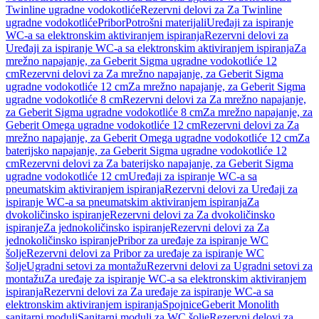
Twinline ugradne vodokotliće
Rezervni delovi za Za Twinline
ugradne vodokotliće
Pribor
Potrošni materijali
Uređaji za ispiranje
WC-a sa elektronskim aktiviranjem ispiranja
Rezervni delovi za
Uređaji za ispiranje WC-a sa elektronskim aktiviranjem ispiranja
Za
mrežno napajanje, za Geberit Sigma ugradne vodokotliće 12
cm
Rezervni delovi za Za mrežno napajanje, za Geberit Sigma
ugradne vodokotliće 12 cm
Za mrežno napajanje, za Geberit Sigma
ugradne vodokotliće 8 cm
Rezervni delovi za Za mrežno napajanje,
za Geberit Sigma ugradne vodokotliće 8 cm
Za mrežno napajanje, za
Geberit Omega ugradne vodokotliće 12 cm
Rezervni delovi za Za
mrežno napajanje, za Geberit Omega ugradne vodokotliće 12 cm
Za
baterijsko napajanje, za Geberit Sigma ugradne vodokotliće 12
cm
Rezervni delovi za Za baterijsko napajanje, za Geberit Sigma
ugradne vodokotliće 12 cm
Uređaji za ispiranje WC-a sa
pneumatskim aktiviranjem ispiranja
Rezervni delovi za Uređaji za
ispiranje WC-a sa pneumatskim aktiviranjem ispiranja
Za
dvokoličinsko ispiranje
Rezervni delovi za Za dvokoličinsko
ispiranje
Za jednokoličinsko ispiranje
Rezervni delovi za Za
jednokoličinsko ispiranje
Pribor za uređaje za ispiranje WC
šolje
Rezervni delovi za Pribor za uređaje za ispiranje WC
šolje
Ugradni setovi za montažu
Rezervni delovi za Ugradni setovi za
montažu
Za uređaje za ispiranje WC-a sa elektronskim aktiviranjem
ispiranja
Rezervni delovi za Za uređaje za ispiranje WC-a sa
elektronskim aktiviranjem ispiranja
Spojnice
Geberit Monolith
sanitarni moduli
Sanitarni moduli za WC šolje
Rezervni delovi za