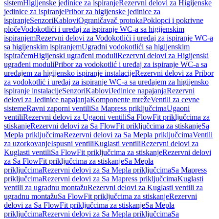
sistem
Higijenske jedinice za ispiranje
Rezervni delovi za Higijenske
jedinice za ispiranje
Pribor za higijenske jedinice za
ispiranje
Senzori
Kablovi
Ograničavač protoka
Poklopci i pokrivne
ploče
Vodokotlići i uređaj za ispiranje WC-a sa higijenskim
ispiranjem
Rezervni delovi za Vodokotlići i uređaj za ispiranje WC-a
sa higijenskim ispiranjem
Ugradni vodokotlići sa higijenskim
ispiračem
Higijenski ugrađeni moduli
Rezervni delovi za Higijenski
ugrađeni moduli
Pribor za vodokotlić i uređaj za ispiranje WC-a sa
uređajem za higijensko ispiranje instalacije
Rezervni delovi za Pribor
za vodokotlić i uređaj za ispiranje WC-a sa uređajem za higijensko
ispiranje instalacije
Senzori
Kablovi
Jedinice napajanja
Rezervni
delovi za Jedinice napajanja
Komponente mreže
Ventili za cevne
sisteme
Ravni zaporni ventili
Sa Mapress priključcima
Ugaoni
ventili
Rezervni delovi za Ugaoni ventili
Sa FlowFit priključcima za
stiskanje
Rezervni delovi za Sa FlowFit priključcima za stiskanje
Sa
Mepla priključcima
Rezervni delovi za Sa Mepla priključcima
Ventili
za uzorkovanje
Ispusni ventili
Kuglasti ventili
Rezervni delovi za
Kuglasti ventili
Sa FlowFit priključcima za stiskanje
Rezervni delovi
za Sa FlowFit priključcima za stiskanje
Sa Mepla
priključcima
Rezervni delovi za Sa Mepla priključcima
Sa Mapress
priključcima
Rezervni delovi za Sa Mapress priključcima
Kuglasti
ventili za ugradnu montažu
Rezervni delovi za Kuglasti ventili za
ugradnu montažu
Sa FlowFit priključcima za stiskanje
Rezervni
delovi za Sa FlowFit priključcima za stiskanje
Sa Mepla
priključcima
Rezervni delovi za Sa Mepla priključcima
Sa