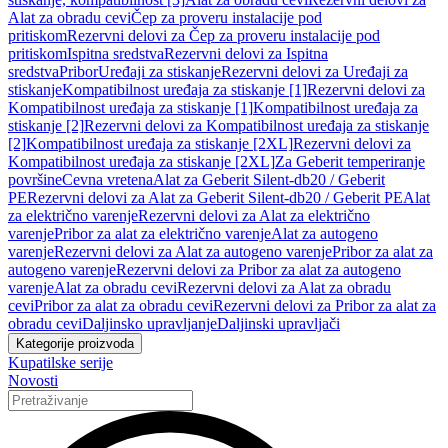
Alat za obradu cevi
Čep za proveru instalacije pod
pritiskom
Rezervni delovi za Čep za proveru instalacije pod
pritiskom
Ispitna sredstva
Rezervni delovi za Ispitna
sredstva
Pribor
Uređaji za stiskanje
Rezervni delovi za Uređaji za
stiskanje
Kompatibilnost uređaja za stiskanje [1]
Rezervni delovi za
Kompatibilnost uređaja za stiskanje [1]
Kompatibilnost uređaja za
stiskanje [2]
Rezervni delovi za Kompatibilnost uređaja za stiskanje
[2]
Kompatibilnost uređaja za stiskanje [2XL]
Rezervni delovi za
Kompatibilnost uređaja za stiskanje [2XL]
Za Geberit temperiranje
površine
Cevna vretena
Alat za Geberit Silent-db20 / Geberit
PE
Rezervni delovi za Alat za Geberit Silent-db20 / Geberit PE
Alat
za električno varenje
Rezervni delovi za Alat za električno
varenje
Pribor za alat za električno varenje
Alat za autogeno
varenje
Rezervni delovi za Alat za autogeno varenje
Pribor za alat za
autogeno varenje
Rezervni delovi za Pribor za alat za autogeno
varenje
Alat za obradu cevi
Rezervni delovi za Alat za obradu
cevi
Pribor za alat za obradu cevi
Rezervni delovi za Pribor za alat za
obradu cevi
Daljinsko upravljanje
Daljinski upravljači
Kategorije proizvoda
Kupatilske serije
Novosti