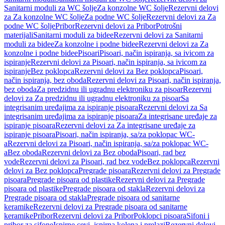
Sanitarni moduli za WC šolje
Za konzolne WC šolje
Rezervni delovi
za Za konzolne WC šolje
Za podne WC šolje
Rezervni delovi za Za
podne WC šolje
Pribor
Rezervni delovi za Pribor
Potrošni
materijali
Sanitarni moduli za bidee
Rezervni delovi za Sanitarni
moduli za bidee
Za konzolne i podne bidee
Rezervni delovi za Za
konzolne i podne bidee
Pisoari
Pisoari, način ispiranja, sa ivicom za
ispiranje
Rezervni delovi za Pisoari, način ispiranja, sa ivicom za
ispiranje
Bez poklopca
Rezervni delovi za Bez poklopca
Pisoari,
način ispiranja, bez oboda
Rezervni delovi za Pisoari, način ispiranja,
bez oboda
Za predzidnu ili ugradnu elektroniku za pisoar
Rezervni
delovi za Za predzidnu ili ugradnu elektroniku za pisoar
Sa
integrisanim uređajima za ispiranje pisoara
Rezervni delovi za Sa
integrisanim uređajima za ispiranje pisoara
Za integrisane uređaje za
ispiranje pisoara
Rezervni delovi za Za integrisane uređaje za
ispiranje pisoara
Pisoari, način ispiranja, sa/za poklopac WC-
a
Rezervni delovi za Pisoari, način ispiranja, sa/za poklopac WC-
a
Bez oboda
Rezervni delovi za Bez oboda
Pisoari, rad bez
vode
Rezervni delovi za Pisoari, rad bez vode
Bez poklopca
Rezervni
delovi za Bez poklopca
Pregrade pisoara
Rezervni delovi za Pregrade
pisoara
Pregrade pisoara od plastike
Rezervni delovi za Pregrade
pisoara od plastike
Pregrade pisoara od stakla
Rezervni delovi za
Pregrade pisoara od stakla
Pregrade pisoara od sanitarne
keramike
Rezervni delovi za Pregrade pisoara od sanitarne
keramike
Pribor
Rezervni delovi za Pribor
Poklopci pisoara
Sifoni i
pribor za sifone
Ispirne cevi, ispirna kolena i prelazi
Rezervni delovi