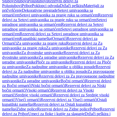
Stubovi
Stubovi
Polustubovi
Rezervni delovi za
Polustubovi
Pribor
Poklopci odvoda
Držači peškira
Materijali za
pričvršćenje
Dekorativne pregrade
Setovi umivaonika sa
ormarićem
Setovi umivaonika za pranje ruku sa ormarićem
Rezervni
delovi za Setovi umivaonika za pranje ruku sa ormarićem
Setovi
ugradnog umivaonika sa ormarićem
Rezervni delovi za Setovi
ugradnog umivaonika sa ormarićem
Setovi ugradnog umivaonika sa
ormarićem
Rezervni delovi za Setovi ugradnog umivaonika sa
ormarićem
Kupatilski nameštaj
Ormarići
Rezervni delovi za
Ormarići
Za umivaonike za pranje ruku
Rezervni delovi za Za
umivaonike za pranje ruku
Za umivaonike
Rezervni delovi za Za
umivaonike
Za dvostruke umivaonike
Rezervni delovi za Za
dvostruke umivaonike
Za ugradne umivaonike
Rezervni delovi za Za
ugradne umivaonike
Ploče za umivaonike
Rezervni delovi za Ploče
za umivaonike
Za nadpultne umivaonike u obliku posude
Rezervni
delovi za Za nadpultne umivaonike u obliku posude
Za pravougaone
nadpultne umivaonike
Rezervni delovi za Za pravougaone nadpultne
umivaonike
Za ugradne umivaonike
Bočni ormarići
Rezervni delovi
za Bočni ormarići
Niski bočni ormarići
Rezervni delovi za Niski
bočni ormarići
Visoki ormarići
Rezervni delovi za Visoki
ormarići
Srednje visoki ormarići
Rezervni delovi za Srednje visoki
ormarići
Viseći ormarići
Rezervni delovi za Viseći ormarići
Ostali
kupatilski nameštaj
Rezervni delovi za Ostali kupatilski
nameštaj
Zidne police
Rezervni delovi za Zidne police
Pribor
Rezervni
delovi za Pribor
Umeci za fioke i kutije za slaganje
Držači peškira i