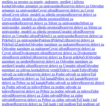
uređaja za prostor za pranje, sudopere, uređaje i izlivna
korita
Odvodne armature za umivaonike
Rezervni delovi za Odvodne
armature za umivaonike
Cevni sifoni
Rezervni delovi za Cevni
sifoni
Cevni sifoni, modeli za uštedu prostora
Rezervni delovi za
Cevni sifoni, modeli za uštedu prostora
Sifoni za
umivaonike
Rezervni delovi za Sifoni za umivaonike
Sifoni za
umivaonike, modeli za uštedu prostora
Rezervni delovi za Sifoni za
umivaonike, modeli za uštedu prostora
Ugradni sifoni
Rezervni
delovi za Ugradni sifoni
Priključci za umivaonike
Rezervni delovi za
Priključci za umivaonike
Poklopci
Priključci
Rezervni delovi za
Priključci
Zaptivke
Odvodne garniture za sudopere
Rezervni delovi za
Odvodne garniture za sudopere
Cevni sifoni
Rezervni delovi za
Cevni sifoni
Dvokomorni sifoni
Rezervni delovi za Dvokomorni
sifoni
Ravni priključci
Rezervni delovi za Ravni priključci
Odvodne
garniture za uređaje
Rezervni delovi za Odvodne garniture za
uređaje
Ugradni sifoni
Rezervni delovi za Ugradni sifoni
Odvodne
garniture za izlivna korita
Izlivni ventili
Tuševi i kade
Tuševi
Podni
odvodi za tuševe
Rezervni delovi za Podni odvodi za tuševe
Tuš
kanali
Rezervni delovi za Tuš kanali
Pribor za tuš kanale
Rezervni
delovi za Pribor za tuš kanale
Podni odvodi za tuševe
Rezervni delovi
za Podni odvodi za tuševe
Pribor za podne odvode za
tuševe
Rezervni delovi za Pribor za podne odvode za tuševe
Zidni
odvodi
Rezervni delovi za Zidni odvodi
Pribor za zidne
odvode
Rezervni delovi za Pribor za zidne odvode
Tuš kade i tuš
podloge
Rezervni delovi za Tuš kade i tuš podloge
Tuš podloge od