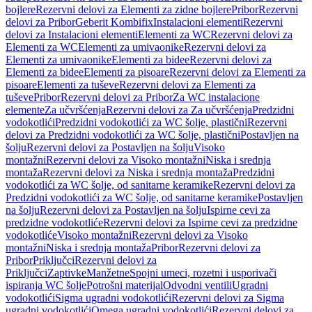
bojlere
Rezervni delovi za Elementi za zidne bojlere
Pribor
Rezervni
delovi za Pribor
Geberit Kombifix
Instalacioni elementi
Rezervni
delovi za Instalacioni elementi
Elementi za WC
Rezervni delovi za
Elementi za WC
Elementi za umivaonike
Rezervni delovi za
Elementi za umivaonike
Elementi za bidee
Rezervni delovi za
Elementi za bidee
Elementi za pisoare
Rezervni delovi za Elementi za
pisoare
Elementi za tuševe
Rezervni delovi za Elementi za
tuševe
Pribor
Rezervni delovi za Pribor
Za WC instalacione
elemente
Za učvršćenja
Rezervni delovi za Za učvršćenja
Predzidni
vodokotlići
Predzidni vodokotlići za WC šolje, plastični
Rezervni
delovi za Predzidni vodokotlići za WC šolje, plastični
Postavljen na
šolju
Rezervni delovi za Postavljen na šolju
Visoko
montažni
Rezervni delovi za Visoko montažni
Niska i srednja
montaža
Rezervni delovi za Niska i srednja montaža
Predzidni
vodokotlići za WC šolje, od sanitarne keramike
Rezervni delovi za
Predzidni vodokotlići za WC šolje, od sanitarne keramike
Postavljen
na šolju
Rezervni delovi za Postavljen na šolju
Ispirne cevi za
predzidne vodokotliće
Rezervni delovi za Ispirne cevi za predzidne
vodokotliće
Visoko montažni
Rezervni delovi za Visoko
montažni
Niska i srednja montaža
Pribor
Rezervni delovi za
Pribor
Priključci
Rezervni delovi za
Priključci
Zaptivke
Manžetne
Spojni umeci, rozetni i usporivači
ispiranja WC šolje
Potrošni materijal
Odvodni ventili
Ugradni
vodokotlići
Sigma ugradni vodokotlići
Rezervni delovi za Sigma
ugradni vodokotlići
Omega ugradni vodokotlići
Rezervni delovi za