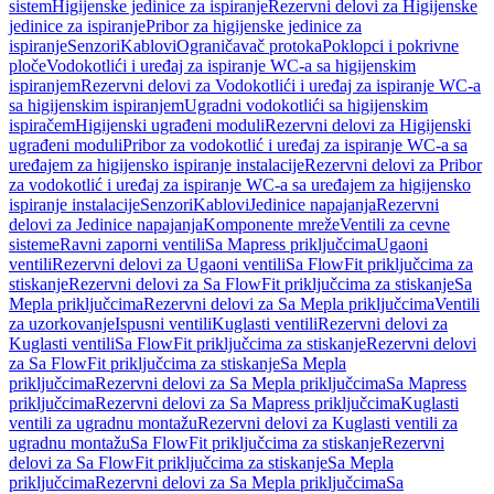
sistem
Higijenske jedinice za ispiranje
Rezervni delovi za Higijenske
jedinice za ispiranje
Pribor za higijenske jedinice za
ispiranje
Senzori
Kablovi
Ograničavač protoka
Poklopci i pokrivne
ploče
Vodokotlići i uređaj za ispiranje WC-a sa higijenskim
ispiranjem
Rezervni delovi za Vodokotlići i uređaj za ispiranje WC-a
sa higijenskim ispiranjem
Ugradni vodokotlići sa higijenskim
ispiračem
Higijenski ugrađeni moduli
Rezervni delovi za Higijenski
ugrađeni moduli
Pribor za vodokotlić i uređaj za ispiranje WC-a sa
uređajem za higijensko ispiranje instalacije
Rezervni delovi za Pribor
za vodokotlić i uređaj za ispiranje WC-a sa uređajem za higijensko
ispiranje instalacije
Senzori
Kablovi
Jedinice napajanja
Rezervni
delovi za Jedinice napajanja
Komponente mreže
Ventili za cevne
sisteme
Ravni zaporni ventili
Sa Mapress priključcima
Ugaoni
ventili
Rezervni delovi za Ugaoni ventili
Sa FlowFit priključcima za
stiskanje
Rezervni delovi za Sa FlowFit priključcima za stiskanje
Sa
Mepla priključcima
Rezervni delovi za Sa Mepla priključcima
Ventili
za uzorkovanje
Ispusni ventili
Kuglasti ventili
Rezervni delovi za
Kuglasti ventili
Sa FlowFit priključcima za stiskanje
Rezervni delovi
za Sa FlowFit priključcima za stiskanje
Sa Mepla
priključcima
Rezervni delovi za Sa Mepla priključcima
Sa Mapress
priključcima
Rezervni delovi za Sa Mapress priključcima
Kuglasti
ventili za ugradnu montažu
Rezervni delovi za Kuglasti ventili za
ugradnu montažu
Sa FlowFit priključcima za stiskanje
Rezervni
delovi za Sa FlowFit priključcima za stiskanje
Sa Mepla
priključcima
Rezervni delovi za Sa Mepla priključcima
Sa