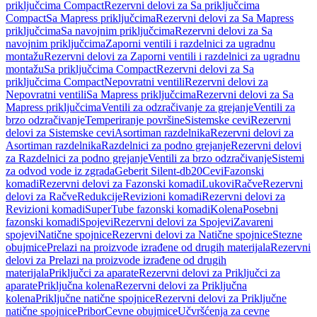
priključcima Compact
Rezervni delovi za Sa priključcima
Compact
Sa Mapress priključcima
Rezervni delovi za Sa Mapress
priključcima
Sa navojnim priključcima
Rezervni delovi za Sa
navojnim priključcima
Zaporni ventili i razdelnici za ugradnu
montažu
Rezervni delovi za Zaporni ventili i razdelnici za ugradnu
montažu
Sa priključcima Compact
Rezervni delovi za Sa
priključcima Compact
Nepovratni ventili
Rezervni delovi za
Nepovratni ventili
Sa Mapress priključcima
Rezervni delovi za Sa
Mapress priključcima
Ventili za odzračivanje za grejanje
Ventili za
brzo odzračivanje
Temperiranje površine
Sistemske cevi
Rezervni
delovi za Sistemske cevi
Asortiman razdelnika
Rezervni delovi za
Asortiman razdelnika
Razdelnici za podno grejanje
Rezervni delovi
za Razdelnici za podno grejanje
Ventili za brzo odzračivanje
Sistemi
za odvod vode iz zgrada
Geberit Silent-db20
Cevi
Fazonski
komadi
Rezervni delovi za Fazonski komadi
Lukovi
Račve
Rezervni
delovi za Račve
Redukcije
Revizioni komadi
Rezervni delovi za
Revizioni komadi
SuperTube fazonski komadi
Kolena
Posebni
fazonski komadi
Spojevi
Rezervni delovi za Spojevi
Zavareni
spojevi
Natične spojnice
Rezervni delovi za Natične spojnice
Stezne
obujmice
Prelazi na proizvode izrađene od drugih materijala
Rezervni
delovi za Prelazi na proizvode izrađene od drugih
materijala
Priključci za aparate
Rezervni delovi za Priključci za
aparate
Priključna kolena
Rezervni delovi za Priključna
kolena
Priključne natične spojnice
Rezervni delovi za Priključne
natične spojnice
Pribor
Cevne obujmice
Učvršćenja za cevne