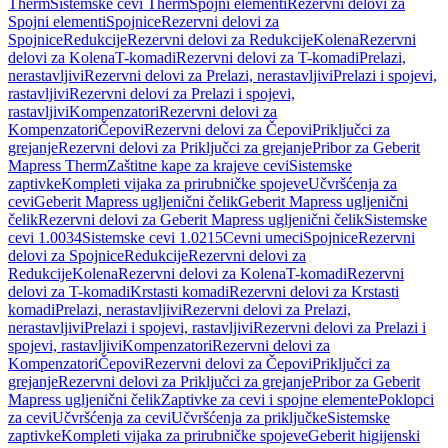
Therm
Sistemske cevi Therm
Spojni elementi
Rezervni delovi za
Spojni elementi
Spojnice
Rezervni delovi za
Spojnice
Redukcije
Rezervni delovi za Redukcije
Kolena
Rezervni
delovi za Kolena
T-komadi
Rezervni delovi za T-komadi
Prelazi,
nerastavljivi
Rezervni delovi za Prelazi, nerastavljivi
Prelazi i spojevi,
rastavljivi
Rezervni delovi za Prelazi i spojevi,
rastavljivi
Kompenzatori
Rezervni delovi za
Kompenzatori
Čepovi
Rezervni delovi za Čepovi
Priključci za
grejanje
Rezervni delovi za Priključci za grejanje
Pribor za Geberit
Mapress Therm
Zaštitne kape za krajeve cevi
Sistemske
zaptivke
Kompleti vijaka za prirubničke spojeve
Učvršćenja za
cevi
Geberit Mapress ugljenični čelik
Geberit Mapress ugljenični
čelik
Rezervni delovi za Geberit Mapress ugljenični čelik
Sistemske
cevi 1.0034
Sistemske cevi 1.0215
Cevni umeci
Spojnice
Rezervni
delovi za Spojnice
Redukcije
Rezervni delovi za
Redukcije
Kolena
Rezervni delovi za Kolena
T-komadi
Rezervni
delovi za T-komadi
Krstasti komadi
Rezervni delovi za Krstasti
komadi
Prelazi, nerastavljivi
Rezervni delovi za Prelazi,
nerastavljivi
Prelazi i spojevi, rastavljivi
Rezervni delovi za Prelazi i
spojevi, rastavljivi
Kompenzatori
Rezervni delovi za
Kompenzatori
Čepovi
Rezervni delovi za Čepovi
Priključci za
grejanje
Rezervni delovi za Priključci za grejanje
Pribor za Geberit
Mapress ugljenični čelik
Zaptivke za cevi i spojne elemente
Poklopci
za cevi
Učvršćenja za cevi
Učvršćenja za priključke
Sistemske
zaptivke
Kompleti vijaka za prirubničke spojeve
Geberit higijenski