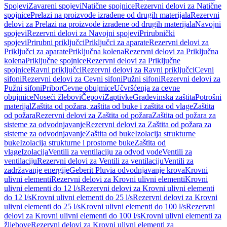
Spojevi
Zavareni spojevi
Natične spojnice
Rezervni delovi za Natične
spojnice
Prelazi na proizvode izrađene od drugih materijala
Rezervni
delovi za Prelazi na proizvode izrađene od drugih materijala
Navojni
spojevi
Rezervni delovi za Navojni spojevi
Prirubnički
spojevi
Prirubni priključci
Priključci za aparate
Rezervni delovi za
Priključci za aparate
Priključna kolena
Rezervni delovi za Priključna
kolena
Priključne spojnice
Rezervni delovi za Priključne
spojnice
Ravni priključci
Rezervni delovi za Ravni priključci
Cevni
sifoni
Rezervni delovi za Cevni sifoni
Pužni sifoni
Rezervni delovi za
Pužni sifoni
Pribor
Cevne obujmice
Učvršćenja za cevne
obujmice
Noseći žlebovi
Čepovi
Zaptivke
Građevinska zaštita
Potrošni
materijal
Zaštita od požara, zaštita od buke i zaštita od vlage
Zaštita
od požara
Rezervni delovi za Zaštita od požara
Zaštita od požara za
sisteme za odvodnjavanje
Rezervni delovi za Zaštita od požara za
sisteme za odvodnjavanje
Zaštita od buke
Izolacija strukturne
buke
Izolacija strukturne i prostorne buke
Zaštita od
vlage
Izolacija
Ventili za ventilaciju za odvod vode
Ventili za
ventilaciju
Rezervni delovi za Ventili za ventilaciju
Ventili za
zadržavanje energije
Geberit Pluvia odvodnjavanje krova
Krovni
ulivni elementi
Rezervni delovi za Krovni ulivni elementi
Krovni
ulivni elementi do 12 l/s
Rezervni delovi za Krovni ulivni elementi
do 12 l/s
Krovni ulivni elementi do 25 l/s
Rezervni delovi za Krovni
ulivni elementi do 25 l/s
Krovni ulivni elementi do 100 l/s
Rezervni
delovi za Krovni ulivni elementi do 100 l/s
Krovni ulivni elementi za
žljebove
Rezervni delovi za Krovni ulivni elementi za