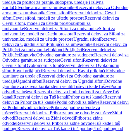
uređaja za prostor za pranje, sudopere, uređaje i izlivna
korita
Odvodne armature za umivaonike
Rezervni delovi za Odvodne
armature za umivaonike
Cevni sifoni
Rezervni delovi za Cevni
sifoni
Cevni sifoni, modeli za uštedu prostora
Rezervni delovi za
Cevni sifoni, modeli za uštedu prostora
Sifoni za
umivaonike
Rezervni delovi za Sifoni za umivaonike
Sifoni za
umivaonike, modeli za uštedu prostora
Rezervni delovi za Sifoni za
umivaonike, modeli za uštedu prostora
Ugradni sifoni
Rezervni
delovi za Ugradni sifoni
Priključci za umivaonike
Rezervni delovi za
Priključci za umivaonike
Poklopci
Priključci
Rezervni delovi za
Priključci
Zaptivke
Odvodne garniture za sudopere
Rezervni delovi za
Odvodne garniture za sudopere
Cevni sifoni
Rezervni delovi za
Cevni sifoni
Dvokomorni sifoni
Rezervni delovi za Dvokomorni
sifoni
Ravni priključci
Rezervni delovi za Ravni priključci
Odvodne
garniture za uređaje
Rezervni delovi za Odvodne garniture za
uređaje
Ugradni sifoni
Rezervni delovi za Ugradni sifoni
Odvodne
garniture za izlivna korita
Izlivni ventili
Tuševi i kade
Tuševi
Podni
odvodi za tuševe
Rezervni delovi za Podni odvodi za tuševe
Tuš
kanali
Rezervni delovi za Tuš kanali
Pribor za tuš kanale
Rezervni
delovi za Pribor za tuš kanale
Podni odvodi za tuševe
Rezervni delovi
za Podni odvodi za tuševe
Pribor za podne odvode za
tuševe
Rezervni delovi za Pribor za podne odvode za tuševe
Zidni
odvodi
Rezervni delovi za Zidni odvodi
Pribor za zidne
odvode
Rezervni delovi za Pribor za zidne odvode
Tuš kade i tuš
podloge
Rezervni delovi za Tuš kade i tuš podloge
Tuš podloge od