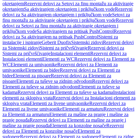
okretanjem
Rezervni delovi za Setovi za finu montažu za aktiviranje
okretanjem
Sa aktiviranjem okretanjem i priključkom vode
Rezervni
delovi za Sa aktiviranjem okretanjem i priključkom vode
Setovi za
finu montažu za aktiviranje okretanjem i priključkom vode
Rezervni
delovi za Setovi za finu montažu za aktiviranje okretanjem i
priključkom vode
Sa aktiviranjem na pritisak PushControl
Rezervni
delovi za Sa aktiviranjem na pritisak PushControl
Sistemi za
instalacije i ispiranje
Geberit Duofix
Sistemski zidovi
Rezervni delovi
za Sistemski zidovi
Sistemi za pričvršćivanje
Rezervni delovi za
Sistemi za pričvršćivanje
Instalacioni elementi
Rezervni delovi za
Instalacioni elementi
Elementi za WC
Rezervni delovi za Elementi za
WC
Elementi za umivaonike
Rezervni delovi za Elementi za
umivaonike
Elementi za bidee
Rezervni delovi za Elementi za
bidee
Elementi za pisoare
Rezervni delovi za Elementi za
pisoare
Elementi za tuševe sa zidnim odvodom
Rezervni delovi za
Elementi za tuševe sa zidnim odvodom
Elementi za tuševe sa
kadama
Rezervni delovi za Elementi za tuševe sa kadama
Instalacioni
elementi za sklopiva vrata
Rezervni delovi za Instalacioni elementi za
sklopiva vrata
Elementi za livene umivaonike
Rezervni delovi za
Elementi za livene umivaonike
Elementi za armaturu
Rezervni delovi
za Elementi za armaturu
Elementi za mašine za pranje i mašine za
pranje posuđa
Rezervni delovi za Elementi za mašine za pranje i
mašine za pranje posuđa
Elementi za konzolne nosače
Rezervni
delovi za Elementi za konzolne nosače
Elementi za
sudopere
Rezervni delovi za Elementi za sudopere
Elementi za zidne