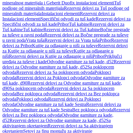
mineralnog materijala i Geberit Duofix instalacioni elementi
Tuš
podloge od mineralnih materijala
Rezervni delovi za Tuš podloge od
mineralnih materijala
Instalacioni elementi
Rezervni delovi za
Instalacioni elementi
Specifični odvodi za tuš kade
Rezervni delovi za
Specifični odvodi za tuš kade
Pribor
Tuš kabine
Rezervni delovi za
Tuš kabine
Tuš kabine
Rezervni delovi za Tuš kabine
Bočne pregrade
za tuševe u ravni poda
Rezervni delovi za Bočne pregrade za tuševe
u ravni poda
Vrata tuša
Rezervni delovi za Vrata tuša
Pribor
Rezervni
delovi za Pribor
Kutije za odlaganje u niši za tuševe
Rezervni delovi
za Kutije za odlaganje u niši za tuševe
Kutije za odlaganje u
niši
Rezervni delovi za Kutije za odlaganje u niši
Pribor
Priključci
uređaja za tuševe i kade
Odvodne garniture za tuš kade, d52
Rezervni
delovi za Odvodne garniture za tuš kade, d52
Sa poklopcem
odvoda
Rezervni delovi za Sa poklopcem odvoda
Poklopci
odvoda
Rezervni delovi za Poklopci odvoda
Odvodne garniture za
tuš kade, d90
Rezervni delovi za Odvodne garniture za tuš kade,
d90
Sa poklopcem odvoda
Rezervni delovi za Sa poklopcem
odvoda
Bez poklopca odvoda
Rezervni delovi za Bez poklopca
odvoda
Poklopci odvoda
Rezervni delovi za Poklopci
odvoda
Odvodne garniture za tuš kade Sestra
Rezervni delovi za
Odvodne garniture za tuš kade Sestra
Bez poklopca odvoda
Rezervni
delovi za Bez poklopca odvoda
Odvodne garniture za kade,
d52
Rezervni delovi za Odvodne garniture za kade, d52
Sa
aktiviranjem okretanjem
Rezervni delovi za Sa aktiviranjem
okretanjem
Setovi za finu montažu za aktiviranje