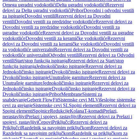
Omega ugradni vodokotlići
Delta ugradni vodokotlići
Rezervni
delovi za Delta ugradni vodokotlići
Pribor
Dovodni i odvodni ventili
za ispiranje
Dovodni ventili
Rezervni delovi za Dovodni
ventili
Dovodni ventili za predzidne vodokotliće
Rezervni delovi za
Dovodni ventili za predzidne vodokotliće
Dovodni ventili za
ugradne vodokotliće
Rezervni delovi za Dovodni ventili za ugradne
vodokotliće
Dovodni ventili za keramičke vodokotliće
Rezervni
delovi za Dovodni ventili za keramičke vodokotliće
Dovodni ventili
za vodokotliće univerzalni
Rezervni delovi za Dovodni ventili za
vodokotliće univerzalni
Odvodni ventili
Rezervni delovi za Odvodni
ventili
Start/stop funkcija ispiranja
Rezervni delovi za Start/stop
funkcija ispiranja
Jednokoličinsko ispiranje
Rezervni delovi za
Jednokoličinsko ispiranje
Dvokoličinsko ispiranje
Rezervni delovi za
Dvokoličinsko ispiranje
Unutrašnje garniture
Rezervni delovi za
Unutrašnje garniture
Jednokoličinsko ispiranje
Rezervni delovi za
Jednokoličinsko ispiranje
Dvokoličinsko ispiranje
Rezervni delovi za
Dvokoličinsko ispiranje
Pribor
Membrane
Sistemi za
snabdevanje
Geberit FlowFit
Sistemske cevi ML
Višeslojne sistemske
cevi za grejanje
Sistemske cevi SL
Spojni elementi
Rezervni delovi za
Spojni elementi
Spojnice
Redukcije
Kolana
T-komadi
Prelazi,
nerastavljivi
Prelazi i spojevi, rastavljivi
Rezervni delovi za Prelazi i
spojevi, rastavljivi
Čepovi
Priključci
Rezervni delovi za
Priključci
Razdelnik sa navojnim priključkom
Rezervni delovi za
Razdelnik sa navojnim priključkom
Razdelnik sa priključkom za
stiskanje
T-komadi za grejanje
Odvodne cevi i spojevi za grejanje,