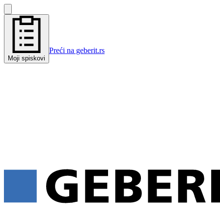
Preći na geberit.rs
Moji spiskovi