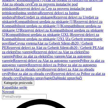
Alat za obradu cevi
Čep za proveru instalacije pod
pritiskom
Rezervni delovi za Čep za proveru instalacije pod
pritiskom
Ispitna sredstva
Rezervni delovi za Ispitna
sredstva
Pribor
Uređaji za stiskanje
Rezervni delovi za Uređaji za
stiskanje
Kompatibilnost uređaja za stiskanje [1]
Rezervni delovi za
Kompatibilnost uređaja za stiskanje [1]
Kompatibilnost uređaja za
stiskanje [2]
Rezervni delovi za Kompatibilnost uređaja za stiskanje
[2]
Kompatibilnost uređaja za stiskanje [2XL]
Rezervni delovi za
Kompatibilnost uređaja za stiskanje [2XL]
Za Geberit temperiranje
površine
Cevna vretena
Alat za Geberit Silent-db20 / Geberit
PE
Rezervni delovi za Alat za Geberit Silent-db20 / Geberit PE
Alat
za električno varenje
Rezervni delovi za Alat za električno
varenje
Pribor za alat za električno varenje
Alat za autogeno
varenje
Rezervni delovi za Alat za autogeno varenje
Pribor za alat za
autogeno varenje
Rezervni delovi za Pribor za alat za autogeno
varenje
Alat za obradu cevi
Rezervni delovi za Alat za obradu
cevi
Pribor za alat za obradu cevi
Rezervni delovi za Pribor za alat za
obradu cevi
Daljinsko upravljanje
Daljinski upravljači
Kategorije proizvoda
Kupatilske serije
Novosti