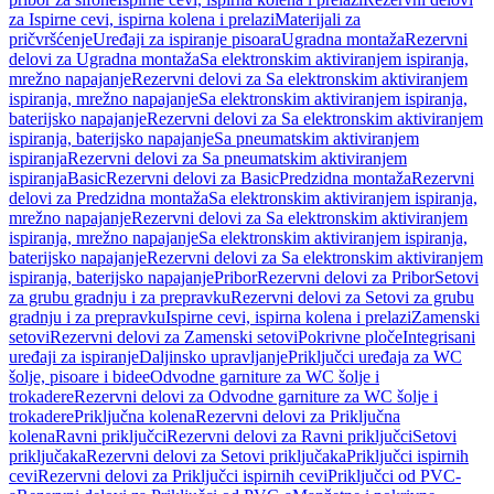
za Ispirne cevi, ispirna kolena i prelazi
Materijali za
pričvršćenje
Uređaji za ispiranje pisoara
Ugradna montaža
Rezervni
delovi za Ugradna montaža
Sa elektronskim aktiviranjem ispiranja,
mrežno napajanje
Rezervni delovi za Sa elektronskim aktiviranjem
ispiranja, mrežno napajanje
Sa elektronskim aktiviranjem ispiranja,
baterijsko napajanje
Rezervni delovi za Sa elektronskim aktiviranjem
ispiranja, baterijsko napajanje
Sa pneumatskim aktiviranjem
ispiranja
Rezervni delovi za Sa pneumatskim aktiviranjem
ispiranja
Basic
Rezervni delovi za Basic
Predzidna montaža
Rezervni
delovi za Predzidna montaža
Sa elektronskim aktiviranjem ispiranja,
mrežno napajanje
Rezervni delovi za Sa elektronskim aktiviranjem
ispiranja, mrežno napajanje
Sa elektronskim aktiviranjem ispiranja,
baterijsko napajanje
Rezervni delovi za Sa elektronskim aktiviranjem
ispiranja, baterijsko napajanje
Pribor
Rezervni delovi za Pribor
Setovi
za grubu gradnju i za prepravku
Rezervni delovi za Setovi za grubu
gradnju i za prepravku
Ispirne cevi, ispirna kolena i prelazi
Zamenski
setovi
Rezervni delovi za Zamenski setovi
Pokrivne ploče
Integrisani
uređaji za ispiranje
Daljinsko upravljanje
Priključci uređaja za WC
šolje, pisoare i bidee
Odvodne garniture za WC šolje i
trokadere
Rezervni delovi za Odvodne garniture za WC šolje i
trokadere
Priključna kolena
Rezervni delovi za Priključna
kolena
Ravni priključci
Rezervni delovi za Ravni priključci
Setovi
priključaka
Rezervni delovi za Setovi priključaka
Priključci ispirnih
cevi
Rezervni delovi za Priključci ispirnih cevi
Priključci od PVC-