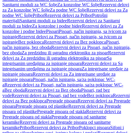
Sanitarni moduli za WC šolje
Za konzolne WC šolje
Rezervni delovi
za Za konzolne WC šolje
Za podne WC šolje
Rezervni delovi za Za
podne WC šolje
Pribor
Rezervni delovi za Pribor
Potrošni
materijali
Sanitarni moduli za bidee
Rezervni delovi za Sanitarni
moduli za bidee
Za konzolne i podne bidee
Rezervni delovi za Za
konzolne i podne bidee
Pisoari
Pisoari, način ispiranja, sa ivicom za
ispiranje
Rezervni delovi za Pisoari, način ispiranja, sa ivicom za
ispiranje
Bez poklopca
Rezervni delovi za Bez poklopca
Pisoari,
način ispiranja, bez oboda
Rezervni delovi za Pisoari, način ispiranja,
bez oboda
Za predzidnu ili ugradnu elektroniku za pisoar
Rezervni
delovi za Za predzidnu ili ugradnu elektroniku za pisoar
Sa
integrisanim uređajima za ispiranje pisoara
Rezervni delovi za Sa
integrisanim uređajima za ispiranje pisoara
Za integrisane uređaje za
ispiranje pisoara
Rezervni delovi za Za integrisane uređaje za
ispiranje pisoara
Pisoari, način ispiranja, sa/za poklopac WC-
a
Rezervni delovi za Pisoari, način ispiranja, sa/za poklopac WC-
a
Bez oboda
Rezervni delovi za Bez oboda
Pisoari, rad bez
vode
Rezervni delovi za Pisoari, rad bez vode
Bez poklopca
Rezervni
delovi za Bez poklopca
Pregrade pisoara
Rezervni delovi za Pregrade
pisoara
Pregrade pisoara od plastike
Rezervni delovi za Pregrade
pisoara od plastike
Pregrade pisoara od stakla
Rezervni delovi za
Pregrade pisoara od stakla
Pregrade pisoara od sanitarne
keramike
Rezervni delovi za Pregrade pisoara od sanitarne
keramike
Pribor
Rezervni delovi za Pribor
Poklopci pisoara
Sifoni i
pribor za sifone
Ispirne cevi, ispirna kolena i prelazi
Rezervni delovi