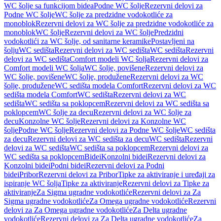
WC šolje sa funkcijom bidea
Podne WC šolje
Rezervni delovi za
Podne WC šolje
WC šolje za predzidne vodokotliće za
monoblok
Rezervni delovi za WC šolje za predzidne vodokotliće za
monoblok
WC šolje
Rezervni delovi za WC šolje
Predzidni
vodokotlići za WC šolje, od sanitarne keramike
Postavljeni na
šolju
WC sedišta
Rezervni delovi za WC sedišta
WC sedišta
Rezervni
delovi za WC sedišta
Comfort modeli WC šolja
Rezervni delovi za
Comfort modeli WC šolja
WC šolje, povišene
Rezervni delovi za
WC šolje, povišene
WC šolje, produžene
Rezervni delovi za WC
šolje, produžene
WC sedišta modela Comfort
Rezervni delovi za WC
sedišta modela Comfort
WC sedišta
Rezervni delovi za WC
sedišta
WC sedišta sa poklopcem
Rezervni delovi za WC sedišta sa
poklopcem
WC šolje za decu
Rezervni delovi za WC šolje za
decu
Konzolne WC šolje
Rezervni delovi za Konzolne WC
šolje
Podne WC šolje
Rezervni delovi za Podne WC šolje
WC sedišta
za decu
Rezervni delovi za WC sedišta za decu
WC sedišta
Rezervni
delovi za WC sedišta
WC sedišta sa poklopcem
Rezervni delovi za
WC sedišta sa poklopcem
Bidei
Konzolni bidei
Rezervni delovi za
Konzolni bidei
Podni bidei
Rezervni delovi za Podni
bidei
Pribor
Rezervni delovi za Pribor
Tipke za aktiviranje i uređaji za
ispiranje WC šolja
Tipke za aktiviranje
Rezervni delovi za Tipke za
aktiviranje
Za Sigma ugradne vodokotliće
Rezervni delovi za Za
Sigma ugradne vodokotliće
Za Omega ugradne vodokotliće
Rezervni
delovi za Za Omega ugradne vodokotliće
Za Delta ugradne
vodokotliće
Rezervni delovi za Za Delta ugradne vodokotliće
Za