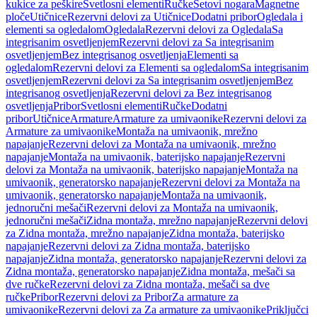
kukice za peškire
Svetlosni elementi
Ručke
Setovi nogara
Magnetne
ploče
Utičnice
Rezervni delovi za Utičnice
Dodatni pribor
Ogledala i
elementi sa ogledalom
Ogledala
Rezervni delovi za Ogledala
Sa
integrisanim osvetljenjem
Rezervni delovi za Sa integrisanim
osvetljenjem
Bez integrisanog osvetljenja
Elementi sa
ogledalom
Rezervni delovi za Elementi sa ogledalom
Sa integrisanim
osvetljenjem
Rezervni delovi za Sa integrisanim osvetljenjem
Bez
integrisanog osvetljenja
Rezervni delovi za Bez integrisanog
osvetljenja
Pribor
Svetlosni elementi
Ručke
Dodatni
pribor
Utičnice
Armature
Armature za umivaonike
Rezervni delovi za
Armature za umivaonike
Montaža na umivaonik, mrežno
napajanje
Rezervni delovi za Montaža na umivaonik, mrežno
napajanje
Montaža na umivaonik, baterijsko napajanje
Rezervni
delovi za Montaža na umivaonik, baterijsko napajanje
Montaža na
umivaonik, generatorsko napajanje
Rezervni delovi za Montaža na
umivaonik, generatorsko napajanje
Montaža na umivaonik,
jednoručni mešači
Rezervni delovi za Montaža na umivaonik,
jednoručni mešači
Zidna montaža, mrežno napajanje
Rezervni delovi
za Zidna montaža, mrežno napajanje
Zidna montaža, baterijsko
napajanje
Rezervni delovi za Zidna montaža, baterijsko
napajanje
Zidna montaža, generatorsko napajanje
Rezervni delovi za
Zidna montaža, generatorsko napajanje
Zidna montaža, mešači sa
dve ručke
Rezervni delovi za Zidna montaža, mešači sa dve
ručke
Pribor
Rezervni delovi za Pribor
Za armature za
umivaonike
Rezervni delovi za Za armature za umivaonike
Priključci