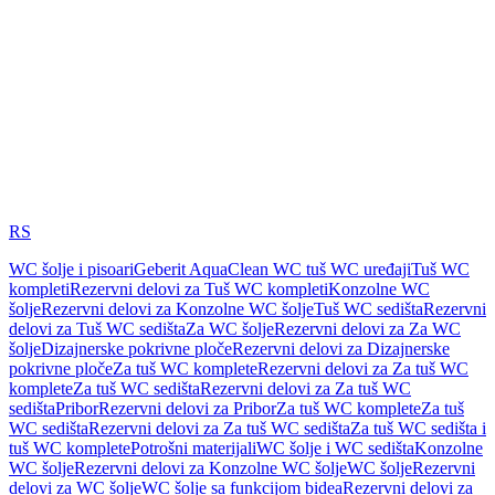
RS
WC šolje i pisoari
Geberit AquaClean WC tuš WC uređaji
Tuš WC
kompleti
Rezervni delovi za Tuš WC kompleti
Konzolne WC
šolje
Rezervni delovi za Konzolne WC šolje
Tuš WC sedišta
Rezervni
delovi za Tuš WC sedišta
Za WC šolje
Rezervni delovi za Za WC
šolje
Dizajnerske pokrivne ploče
Rezervni delovi za Dizajnerske
pokrivne ploče
Za tuš WC komplete
Rezervni delovi za Za tuš WC
komplete
Za tuš WC sedišta
Rezervni delovi za Za tuš WC
sedišta
Pribor
Rezervni delovi za Pribor
Za tuš WC komplete
Za tuš
WC sedišta
Rezervni delovi za Za tuš WC sedišta
Za tuš WC sedišta i
tuš WC komplete
Potrošni materijali
WC šolje i WC sedišta
Konzolne
WC šolje
Rezervni delovi za Konzolne WC šolje
WC šolje
Rezervni
delovi za WC šolje
WC šolje sa funkcijom bidea
Rezervni delovi za