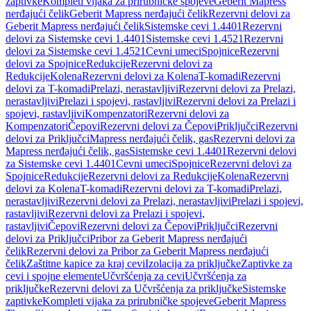
zaptivke
Kompleti vijaka za prirubničke spojeve
Geberit Mapress
nerđajući čelik
Geberit Mapress nerđajući čelik
Rezervni delovi za
Geberit Mapress nerđajući čelik
Sistemske cevi 1.4401
Rezervni
delovi za Sistemske cevi 1.4401
Sistemske cevi 1.4521
Rezervni
delovi za Sistemske cevi 1.4521
Cevni umeci
Spojnice
Rezervni
delovi za Spojnice
Redukcije
Rezervni delovi za
Redukcije
Kolena
Rezervni delovi za Kolena
T-komadi
Rezervni
delovi za T-komadi
Prelazi, nerastavljivi
Rezervni delovi za Prelazi,
nerastavljivi
Prelazi i spojevi, rastavljivi
Rezervni delovi za Prelazi i
spojevi, rastavljivi
Kompenzatori
Rezervni delovi za
Kompenzatori
Čepovi
Rezervni delovi za Čepovi
Priključci
Rezervni
delovi za Priključci
Mapress nerđajući čelik, gas
Rezervni delovi za
Mapress nerđajući čelik, gas
Sistemske cevi 1.4401
Rezervni delovi
za Sistemske cevi 1.4401
Cevni umeci
Spojnice
Rezervni delovi za
Spojnice
Redukcije
Rezervni delovi za Redukcije
Kolena
Rezervni
delovi za Kolena
T-komadi
Rezervni delovi za T-komadi
Prelazi,
nerastavljivi
Rezervni delovi za Prelazi, nerastavljivi
Prelazi i spojevi,
rastavljivi
Rezervni delovi za Prelazi i spojevi,
rastavljivi
Čepovi
Rezervni delovi za Čepovi
Priključci
Rezervni
delovi za Priključci
Pribor za Geberit Mapress nerđajući
čelik
Rezervni delovi za Pribor za Geberit Mapress nerđajući
čelik
Zaštitne kapice za kraj cevi
Izolacija za priključke
Zaptivke za
cevi i spojne elemente
Učvršćenja za cevi
Učvršćenja za
priključke
Rezervni delovi za Učvršćenja za priključke
Sistemske
zaptivke
Kompleti vijaka za prirubničke spojeve
Geberit Mapress