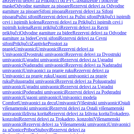
a
Rezervni delovi za Priključci od PVC-a
Manžetne i pokrivne
maske
Odvodne garniture za pisoare
Rezervni delovi za Odvodne
garniture za pisoare
Sifoni pisoara
Rezervni delovi za Sifoni
pisoara
Pužni sifoni
Rezervni delovi za Pužni sifoni
Priključci ispirnih
cevi i ispirnih kolena
Rezervni delovi za Priključci ispirnih cevi i
ispirnih kolena
Ravni priključci
Rezervni delovi za Ravni
priključci
Odvodne garniture za bidee
Rezervni delovi za Odvodne
garniture za bidee
Cevni sifoni
Rezervni delovi za Cevni
sifoni
Priključci
Zaptivke
Prostori za
pranje
Umivaonici
Umivaonici
Rezervni delovi za
Umivaonici
Dvostruki umivaonici
Rezervni delovi za Dvostruki
umivaonici
Ugradni umivaonici
Rezervni delovi za Ugradni
umivaonici
Nadgradni umivaonici
Rezervni delovi za Nadgradni
umivaonici
Umivaonici za pranje ruku
Rezervni delovi za
Umivaonici za pranje ruku
Ugaoni umivaonici za pranje
ruku
Poluugradni umivaonici
Rezervni delovi za Poluugradni
umivaonici
Ugradni umivaonici
Rezervni delovi za Ugradni
umivaonici
Podgradni umivaonici
Rezervni delovi za Podgradni
umivaonici
Ugaoni umivaonici
Umivaonici modela
Comfort
Umivaonici za decu
Umivaonici
Višestruki umivaonici
Ostali
višenamenski umivaonici
Rezervni delovi za Ostali višenamenski
umivaonici
Izlivna korita
Rezervni delovi za Izlivna korita
Trokadero,
konzolni
Rezervni delovi za Trokadero, konzolni
Višenamenski
umivaonici
Rezervni delovi za Višenamenski umivaonici
Umivaonici
za učionice
Pribor
Stubovi
Rezervni delovi za