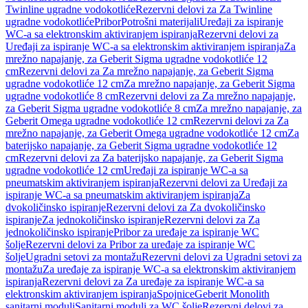
Twinline ugradne vodokotliće
Rezervni delovi za Za Twinline
ugradne vodokotliće
Pribor
Potrošni materijali
Uređaji za ispiranje
WC-a sa elektronskim aktiviranjem ispiranja
Rezervni delovi za
Uređaji za ispiranje WC-a sa elektronskim aktiviranjem ispiranja
Za
mrežno napajanje, za Geberit Sigma ugradne vodokotliće 12
cm
Rezervni delovi za Za mrežno napajanje, za Geberit Sigma
ugradne vodokotliće 12 cm
Za mrežno napajanje, za Geberit Sigma
ugradne vodokotliće 8 cm
Rezervni delovi za Za mrežno napajanje,
za Geberit Sigma ugradne vodokotliće 8 cm
Za mrežno napajanje, za
Geberit Omega ugradne vodokotliće 12 cm
Rezervni delovi za Za
mrežno napajanje, za Geberit Omega ugradne vodokotliće 12 cm
Za
baterijsko napajanje, za Geberit Sigma ugradne vodokotliće 12
cm
Rezervni delovi za Za baterijsko napajanje, za Geberit Sigma
ugradne vodokotliće 12 cm
Uređaji za ispiranje WC-a sa
pneumatskim aktiviranjem ispiranja
Rezervni delovi za Uređaji za
ispiranje WC-a sa pneumatskim aktiviranjem ispiranja
Za
dvokoličinsko ispiranje
Rezervni delovi za Za dvokoličinsko
ispiranje
Za jednokoličinsko ispiranje
Rezervni delovi za Za
jednokoličinsko ispiranje
Pribor za uređaje za ispiranje WC
šolje
Rezervni delovi za Pribor za uređaje za ispiranje WC
šolje
Ugradni setovi za montažu
Rezervni delovi za Ugradni setovi za
montažu
Za uređaje za ispiranje WC-a sa elektronskim aktiviranjem
ispiranja
Rezervni delovi za Za uređaje za ispiranje WC-a sa
elektronskim aktiviranjem ispiranja
Spojnice
Geberit Monolith
sanitarni moduli
Sanitarni moduli za WC šolje
Rezervni delovi za