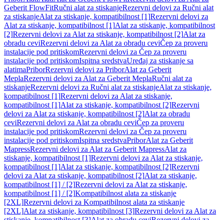
Geberit FlowFit
Ručni alat za stiskanje
Rezervni delovi za Ručni alat
za stiskanje
Alat za stiskanje, kompatibilnost [1]
Rezervni delovi za
Alat za stiskanje, kompatibilnost [1]
Alat za stiskanje, kompatibilnost
[2]
Rezervni delovi za Alat za stiskanje, kompatibilnost [2]
Alat za
obradu cevi
Rezervni delovi za Alat za obradu cevi
Čep za proveru
instalacije pod pritiskom
Rezervni delovi za Čep za proveru
instalacije pod pritiskom
Ispitna sredstva
Uređaj za stiskanje sa
alatima
Pribor
Rezervni delovi za Pribor
Alat za Geberit
Mepla
Rezervni delovi za Alat za Geberit Mepla
Ručni alat za
stiskanje
Rezervni delovi za Ručni alat za stiskanje
Alat za stiskanje,
kompatibilnost [1]
Rezervni delovi za Alat za stiskanje,
kompatibilnost [1]
Alat za stiskanje, kompatibilnost [2]
Rezervni
delovi za Alat za stiskanje, kompatibilnost [2]
Alat za obradu
cevi
Rezervni delovi za Alat za obradu cevi
Čep za proveru
instalacije pod pritiskom
Rezervni delovi za Čep za proveru
instalacije pod pritiskom
Ispitna sredstva
Pribor
Alat za Geberit
Mapress
Rezervni delovi za Alat za Geberit Mapress
Alat za
stiskanje, kompatibilnost [1]
Rezervni delovi za Alat za stiskanje,
kompatibilnost [1]
Alat za stiskanje, kompatibilnost [2]
Rezervni
delovi za Alat za stiskanje, kompatibilnost [2]
Alat za stiskanje,
kompatibilnost [1] / [2]
Rezervni delovi za Alat za stiskanje,
kompatibilnost [1] / [2]
Kompatibilnost alata za stiskanje
[2XL]
Rezervni delovi za Kompatibilnost alata za stiskanje
[2XL]
Alat za stiskanje, kompatibilnost [3]
Rezervni delovi za Alat za
stiskanje, kompatibilnost [3]
Alat za obradu cevi
Rezervni delovi za