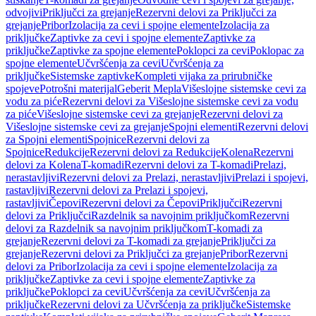
odvojivi
Priključci za grejanje
Rezervni delovi za Priključci za
grejanje
Pribor
Izolacija za cevi i spojne elemente
Izolacija za
priključke
Zaptivke za cevi i spojne elemente
Zaptivke za
priključke
Zaptivke za spojne elemente
Poklopci za cevi
Poklopac za
spojne elemente
Učvršćenja za cevi
Učvršćenja za
priključke
Sistemske zaptivke
Kompleti vijaka za prirubničke
spojeve
Potrošni materijal
Geberit Mepla
Višeslojne sistemske cevi za
vodu za piće
Rezervni delovi za Višeslojne sistemske cevi za vodu
za piće
Višeslojne sistemske cevi za grejanje
Rezervni delovi za
Višeslojne sistemske cevi za grejanje
Spojni elementi
Rezervni delovi
za Spojni elementi
Spojnice
Rezervni delovi za
Spojnice
Redukcije
Rezervni delovi za Redukcije
Kolena
Rezervni
delovi za Kolena
T-komadi
Rezervni delovi za T-komadi
Prelazi,
nerastavljivi
Rezervni delovi za Prelazi, nerastavljivi
Prelazi i spojevi,
rastavljivi
Rezervni delovi za Prelazi i spojevi,
rastavljivi
Čepovi
Rezervni delovi za Čepovi
Priključci
Rezervni
delovi za Priključci
Razdelnik sa navojnim priključkom
Rezervni
delovi za Razdelnik sa navojnim priključkom
T-komadi za
grejanje
Rezervni delovi za T-komadi za grejanje
Priključci za
grejanje
Rezervni delovi za Priključci za grejanje
Pribor
Rezervni
delovi za Pribor
Izolacija za cevi i spojne elemente
Izolacija za
priključke
Zaptivke za cevi i spojne elemente
Zaptivke za
priključke
Poklopci za cevi
Učvršćenja za cevi
Učvršćenja za
priključke
Rezervni delovi za Učvršćenja za priključke
Sistemske