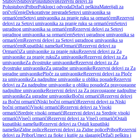
Stubovi
Stubovi
Polustubovi
Rezervni delovi za
Polustubovi
Pribor
Poklopci odvoda
Držači peškira
Materijali za
pričvršćenje
Dekorativne pregrade
Setovi umivaonika sa
ormarićem
Setovi umivaonika za pranje ruku sa ormarićem
Rezervni
delovi za Setovi umivaonika za pranje ruku sa ormarićem
Setovi
ugradnog umivaonika sa ormarićem
Rezervni delovi za Setovi
ugradnog umivaonika sa ormarićem
Setovi ugradnog umivaonika sa
ormarićem
Rezervni delovi za Setovi ugradnog umivaonika sa
ormarićem
Kupatilski nameštaj
Ormarići
Rezervni delovi za
Ormarići
Za umivaonike za pranje ruku
Rezervni delovi za Za
umivaonike za pranje ruku
Za umivaonike
Rezervni delovi za Za
umivaonike
Za dvostruke umivaonike
Rezervni delovi za Za
dvostruke umivaonike
Za ugradne umivaonike
Rezervni delovi za Za
ugradne umivaonike
Ploče za umivaonike
Rezervni delovi za Ploče
za umivaonike
Za nadpultne umivaonike u obliku posude
Rezervni
delovi za Za nadpultne umivaonike u obliku posude
Za pravougaone
nadpultne umivaonike
Rezervni delovi za Za pravougaone nadpultne
umivaonike
Za ugradne umivaonike
Bočni ormarići
Rezervni delovi
za Bočni ormarići
Niski bočni ormarići
Rezervni delovi za Niski
bočni ormarići
Visoki ormarići
Rezervni delovi za Visoki
ormarići
Srednje visoki ormarići
Rezervni delovi za Srednje visoki
ormarići
Viseći ormarići
Rezervni delovi za Viseći ormarići
Ostali
kupatilski nameštaj
Rezervni delovi za Ostali kupatilski
nameštaj
Zidne police
Rezervni delovi za Zidne police
Pribor
Rezervni
delovi za Pribor
Umeci za fioke i kutije za slaganje
Držači peškira i