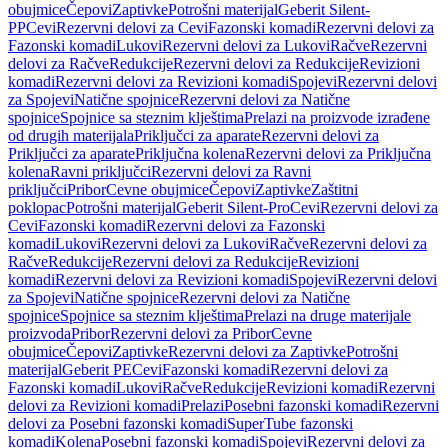
obujmice
Čepovi
Zaptivke
Potrošni materijal
Geberit Silent-
PP
Cevi
Rezervni delovi za Cevi
Fazonski komadi
Rezervni delovi za
Fazonski komadi
Lukovi
Rezervni delovi za Lukovi
Račve
Rezervni
delovi za Račve
Redukcije
Rezervni delovi za Redukcije
Revizioni
komadi
Rezervni delovi za Revizioni komadi
Spojevi
Rezervni delovi
za Spojevi
Natične spojnice
Rezervni delovi za Natične
spojnice
Spojnice sa steznim klještima
Prelazi na proizvode izrađene
od drugih materijala
Priključci za aparate
Rezervni delovi za
Priključci za aparate
Priključna kolena
Rezervni delovi za Priključna
kolena
Ravni priključci
Rezervni delovi za Ravni
priključci
Pribor
Cevne obujmice
Čepovi
Zaptivke
Zaštitni
poklopac
Potrošni materijal
Geberit Silent-Pro
Cevi
Rezervni delovi za
Cevi
Fazonski komadi
Rezervni delovi za Fazonski
komadi
Lukovi
Rezervni delovi za Lukovi
Račve
Rezervni delovi za
Račve
Redukcije
Rezervni delovi za Redukcije
Revizioni
komadi
Rezervni delovi za Revizioni komadi
Spojevi
Rezervni delovi
za Spojevi
Natične spojnice
Rezervni delovi za Natične
spojnice
Spojnice sa steznim klještima
Prelazi na druge materijale
proizvoda
Pribor
Rezervni delovi za Pribor
Cevne
obujmice
Čepovi
Zaptivke
Rezervni delovi za Zaptivke
Potrošni
materijal
Geberit PE
Cevi
Fazonski komadi
Rezervni delovi za
Fazonski komadi
Lukovi
Račve
Redukcije
Revizioni komadi
Rezervni
delovi za Revizioni komadi
Prelazi
Posebni fazonski komadi
Rezervni
delovi za Posebni fazonski komadi
SuperTube fazonski
komadi
Kolena
Posebni fazonski komadi
Spojevi
Rezervni delovi za