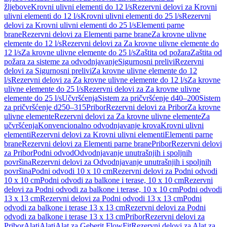
žljebove
Krovni ulivni elementi do 12 l/s
Rezervni delovi za Krovni
ulivni elementi do 12 l/s
Krovni ulivni elementi do 25 l/s
Rezervni
delovi za Krovni ulivni elementi do 25 l/s
Elementi parne
brane
Rezervni delovi za Elementi parne brane
Za krovne ulivne
elemente do 12 l/s
Rezervni delovi za Za krovne ulivne elemente do
12 l/s
Za krovne ulivne elemente do 25 l/s
Zaštita od požara
Zaštita od
požara za sisteme za odvodnjavanje
Sigurnosni prelivi
Rezervni
delovi za Sigurnosni prelivi
Za krovne ulivne elemente do 12
l/s
Rezervni delovi za Za krovne ulivne elemente do 12 l/s
Za krovne
ulivne elemente do 25 l/s
Rezervni delovi za Za krovne ulivne
elemente do 25 l/s
Učvršćenja
Sistem za pričvršćenje d40–200
Sistem
za pričvršćenje d250–315
Pribor
Rezervni delovi za Pribor
Za krovne
ulivne elemente
Rezervni delovi za Za krovne ulivne elemente
Za
učvršćenja
Konvencionalno odvodnjavanje krova
Krovni ulivni
elementi
Rezervni delovi za Krovni ulivni elementi
Elementi parne
brane
Rezervni delovi za Elementi parne brane
Pribor
Rezervni delovi
za Pribor
Podni odvod
Odvodnjavanje unutrašnjih i spoljnih
površina
Rezervni delovi za Odvodnjavanje unutrašnjih i spoljnih
površina
Podni odvodi 10 x 10 cm
Rezervni delovi za Podni odvodi
10 x 10 cm
Podni odvodi za balkone i terase, 10 x 10 cm
Rezervni
delovi za Podni odvodi za balkone i terase, 10 x 10 cm
Podni odvodi
13 x 13 cm
Rezervni delovi za Podni odvodi 13 x 13 cm
Podni
odvodi za balkone i terase 13 x 13 cm
Rezervni delovi za Podni
odvodi za balkone i terase 13 x 13 cm
Pribor
Rezervni delovi za
Pribor
Alati
Alati
Alat za Geberit FlowFit
Rezervni delovi za Alat za