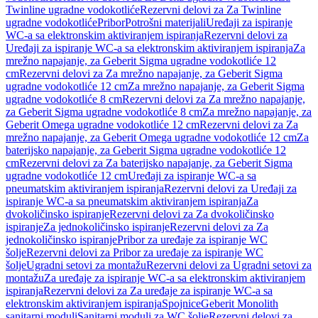
Twinline ugradne vodokotliće
Rezervni delovi za Za Twinline
ugradne vodokotliće
Pribor
Potrošni materijali
Uređaji za ispiranje
WC-a sa elektronskim aktiviranjem ispiranja
Rezervni delovi za
Uređaji za ispiranje WC-a sa elektronskim aktiviranjem ispiranja
Za
mrežno napajanje, za Geberit Sigma ugradne vodokotliće 12
cm
Rezervni delovi za Za mrežno napajanje, za Geberit Sigma
ugradne vodokotliće 12 cm
Za mrežno napajanje, za Geberit Sigma
ugradne vodokotliće 8 cm
Rezervni delovi za Za mrežno napajanje,
za Geberit Sigma ugradne vodokotliće 8 cm
Za mrežno napajanje, za
Geberit Omega ugradne vodokotliće 12 cm
Rezervni delovi za Za
mrežno napajanje, za Geberit Omega ugradne vodokotliće 12 cm
Za
baterijsko napajanje, za Geberit Sigma ugradne vodokotliće 12
cm
Rezervni delovi za Za baterijsko napajanje, za Geberit Sigma
ugradne vodokotliće 12 cm
Uređaji za ispiranje WC-a sa
pneumatskim aktiviranjem ispiranja
Rezervni delovi za Uređaji za
ispiranje WC-a sa pneumatskim aktiviranjem ispiranja
Za
dvokoličinsko ispiranje
Rezervni delovi za Za dvokoličinsko
ispiranje
Za jednokoličinsko ispiranje
Rezervni delovi za Za
jednokoličinsko ispiranje
Pribor za uređaje za ispiranje WC
šolje
Rezervni delovi za Pribor za uređaje za ispiranje WC
šolje
Ugradni setovi za montažu
Rezervni delovi za Ugradni setovi za
montažu
Za uređaje za ispiranje WC-a sa elektronskim aktiviranjem
ispiranja
Rezervni delovi za Za uređaje za ispiranje WC-a sa
elektronskim aktiviranjem ispiranja
Spojnice
Geberit Monolith
sanitarni moduli
Sanitarni moduli za WC šolje
Rezervni delovi za