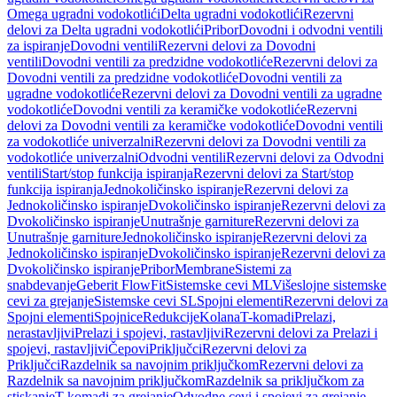
Omega ugradni vodokotlići
Delta ugradni vodokotlići
Rezervni
delovi za Delta ugradni vodokotlići
Pribor
Dovodni i odvodni ventili
za ispiranje
Dovodni ventili
Rezervni delovi za Dovodni
ventili
Dovodni ventili za predzidne vodokotliće
Rezervni delovi za
Dovodni ventili za predzidne vodokotliće
Dovodni ventili za
ugradne vodokotliće
Rezervni delovi za Dovodni ventili za ugradne
vodokotliće
Dovodni ventili za keramičke vodokotliće
Rezervni
delovi za Dovodni ventili za keramičke vodokotliće
Dovodni ventili
za vodokotliće univerzalni
Rezervni delovi za Dovodni ventili za
vodokotliće univerzalni
Odvodni ventili
Rezervni delovi za Odvodni
ventili
Start/stop funkcija ispiranja
Rezervni delovi za Start/stop
funkcija ispiranja
Jednokoličinsko ispiranje
Rezervni delovi za
Jednokoličinsko ispiranje
Dvokoličinsko ispiranje
Rezervni delovi za
Dvokoličinsko ispiranje
Unutrašnje garniture
Rezervni delovi za
Unutrašnje garniture
Jednokoličinsko ispiranje
Rezervni delovi za
Jednokoličinsko ispiranje
Dvokoličinsko ispiranje
Rezervni delovi za
Dvokoličinsko ispiranje
Pribor
Membrane
Sistemi za
snabdevanje
Geberit FlowFit
Sistemske cevi ML
Višeslojne sistemske
cevi za grejanje
Sistemske cevi SL
Spojni elementi
Rezervni delovi za
Spojni elementi
Spojnice
Redukcije
Kolana
T-komadi
Prelazi,
nerastavljivi
Prelazi i spojevi, rastavljivi
Rezervni delovi za Prelazi i
spojevi, rastavljivi
Čepovi
Priključci
Rezervni delovi za
Priključci
Razdelnik sa navojnim priključkom
Rezervni delovi za
Razdelnik sa navojnim priključkom
Razdelnik sa priključkom za
stiskanje
T-komadi za grejanje
Odvodne cevi i spojevi za grejanje,