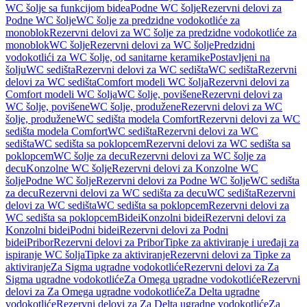
WC šolje sa funkcijom bidea
Podne WC šolje
Rezervni delovi za
Podne WC šolje
WC šolje za predzidne vodokotliće za
monoblok
Rezervni delovi za WC šolje za predzidne vodokotliće za
monoblok
WC šolje
Rezervni delovi za WC šolje
Predzidni
vodokotlići za WC šolje, od sanitarne keramike
Postavljeni na
šolju
WC sedišta
Rezervni delovi za WC sedišta
WC sedišta
Rezervni
delovi za WC sedišta
Comfort modeli WC šolja
Rezervni delovi za
Comfort modeli WC šolja
WC šolje, povišene
Rezervni delovi za
WC šolje, povišene
WC šolje, produžene
Rezervni delovi za WC
šolje, produžene
WC sedišta modela Comfort
Rezervni delovi za WC
sedišta modela Comfort
WC sedišta
Rezervni delovi za WC
sedišta
WC sedišta sa poklopcem
Rezervni delovi za WC sedišta sa
poklopcem
WC šolje za decu
Rezervni delovi za WC šolje za
decu
Konzolne WC šolje
Rezervni delovi za Konzolne WC
šolje
Podne WC šolje
Rezervni delovi za Podne WC šolje
WC sedišta
za decu
Rezervni delovi za WC sedišta za decu
WC sedišta
Rezervni
delovi za WC sedišta
WC sedišta sa poklopcem
Rezervni delovi za
WC sedišta sa poklopcem
Bidei
Konzolni bidei
Rezervni delovi za
Konzolni bidei
Podni bidei
Rezervni delovi za Podni
bidei
Pribor
Rezervni delovi za Pribor
Tipke za aktiviranje i uređaji za
ispiranje WC šolja
Tipke za aktiviranje
Rezervni delovi za Tipke za
aktiviranje
Za Sigma ugradne vodokotliće
Rezervni delovi za Za
Sigma ugradne vodokotliće
Za Omega ugradne vodokotliće
Rezervni
delovi za Za Omega ugradne vodokotliće
Za Delta ugradne
vodokotliće
Rezervni delovi za Za Delta ugradne vodokotliće
Za