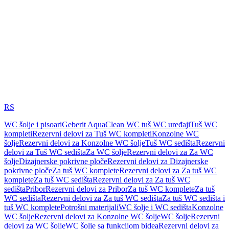
RS
WC šolje i pisoari
Geberit AquaClean WC tuš WC uređaji
Tuš WC
kompleti
Rezervni delovi za Tuš WC kompleti
Konzolne WC
šolje
Rezervni delovi za Konzolne WC šolje
Tuš WC sedišta
Rezervni
delovi za Tuš WC sedišta
Za WC šolje
Rezervni delovi za Za WC
šolje
Dizajnerske pokrivne ploče
Rezervni delovi za Dizajnerske
pokrivne ploče
Za tuš WC komplete
Rezervni delovi za Za tuš WC
komplete
Za tuš WC sedišta
Rezervni delovi za Za tuš WC
sedišta
Pribor
Rezervni delovi za Pribor
Za tuš WC komplete
Za tuš
WC sedišta
Rezervni delovi za Za tuš WC sedišta
Za tuš WC sedišta i
tuš WC komplete
Potrošni materijali
WC šolje i WC sedišta
Konzolne
WC šolje
Rezervni delovi za Konzolne WC šolje
WC šolje
Rezervni
delovi za WC šolje
WC šolje sa funkcijom bidea
Rezervni delovi za