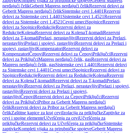
zaptivke
Kompleti vijaka za prirubničke spojeve
Geberit Mapress
nerđajući čelik
Geberit Mapress nerđajući čelik
Rezervni delovi za
Geberit Mapress nerđajući čelik
Sistemske cevi 1.4401
Rezervni
delovi za Sistemske cevi 1.4401
Sistemske cevi 1.4521
Rezervni
delovi za Sistemske cevi 1.4521
Cevni umeci
Spojnice
Rezervni
delovi za Spojnice
Redukcije
Rezervni delovi za
Redukcije
Kolena
Rezervni delovi za Kolena
T-komadi
Rezervni
delovi za T-komadi
Prelazi, nerastavljivi
Rezervni delovi za Prelazi,
nerastavljivi
Prelazi i spojevi, rastavljivi
Rezervni delovi za Prelazi i
spojevi, rastavljivi
Kompenzatori
Rezervni delovi za
Kompenzatori
Čepovi
Rezervni delovi za Čepovi
Priključci
Rezervni
delovi za Priključci
Mapress nerđajući čelik, gas
Rezervni delovi za
Mapress nerđajući čelik, gas
Sistemske cevi 1.4401
Rezervni delovi
za Sistemske cevi 1.4401
Cevni umeci
Spojnice
Rezervni delovi za
Spojnice
Redukcije
Rezervni delovi za Redukcije
Kolena
Rezervni
delovi za Kolena
T-komadi
Rezervni delovi za T-komadi
Prelazi,
nerastavljivi
Rezervni delovi za Prelazi, nerastavljivi
Prelazi i spojevi,
rastavljivi
Rezervni delovi za Prelazi i spojevi,
rastavljivi
Čepovi
Rezervni delovi za Čepovi
Priključci
Rezervni
delovi za Priključci
Pribor za Geberit Mapress nerđajući
čelik
Rezervni delovi za Pribor za Geberit Mapress nerđajući
čelik
Zaštitne kapice za kraj cevi
Izolacija za priključke
Zaptivke za
cevi i spojne elemente
Učvršćenja za cevi
Učvršćenja za
priključke
Rezervni delovi za Učvršćenja za priključke
Sistemske
zaptivke
Kompleti vijaka za prirubničke spojeve
Geberit Mapress