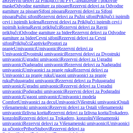
a
Rezervni delovi za Priključci od PVC-a
Manžetne i pokrivne
maske
Odvodne garniture za pisoare
Rezervni delovi za Odvodne
garniture za pisoare
Sifoni pisoara
Rezervni delovi za Sifoni
pisoara
Pužni sifoni
Rezervni delovi za Pužni sifoni
Priključci ispirnih
cevi i ispirnih kolena
Rezervni delovi za Priključci ispirnih cevi i
ispirnih kolena
Ravni priključci
Rezervni delovi za Ravni
priključci
Odvodne garniture za bidee
Rezervni delovi za Odvodne
garniture za bidee
Cevni sifoni
Rezervni delovi za Cevni
sifoni
Priključci
Zaptivke
Prostori za
pranje
Umivaonici
Umivaonici
Rezervni delovi za
Umivaonici
Dvostruki umivaonici
Rezervni delovi za Dvostruki
umivaonici
Ugradni umivaonici
Rezervni delovi za Ugradni
umivaonici
Nadgradni umivaonici
Rezervni delovi za Nadgradni
umivaonici
Umivaonici za pranje ruku
Rezervni delovi za
Umivaonici za pranje ruku
Ugaoni umivaonici za pranje
ruku
Poluugradni umivaonici
Rezervni delovi za Poluugradni
umivaonici
Ugradni umivaonici
Rezervni delovi za Ugradni
umivaonici
Podgradni umivaonici
Rezervni delovi za Podgradni
umivaonici
Ugaoni umivaonici
Umivaonici modela
Comfort
Umivaonici za decu
Umivaonici
Višestruki umivaonici
Ostali
višenamenski umivaonici
Rezervni delovi za Ostali višenamenski
umivaonici
Izlivna korita
Rezervni delovi za Izlivna korita
Trokadero,
konzolni
Rezervni delovi za Trokadero, konzolni
Višenamenski
umivaonici
Rezervni delovi za Višenamenski umivaonici
Umivaonici
za učionice
Pribor
Stubovi
Rezervni delovi za