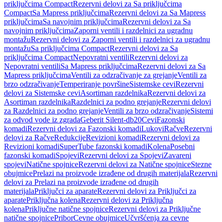
priključcima Compact
Rezervni delovi za Sa priključcima
Compact
Sa Mapress priključcima
Rezervni delovi za Sa Mapress
priključcima
Sa navojnim priključcima
Rezervni delovi za Sa
navojnim priključcima
Zaporni ventili i razdelnici za ugradnu
montažu
Rezervni delovi za Zaporni ventili i razdelnici za ugradnu
montažu
Sa priključcima Compact
Rezervni delovi za Sa
priključcima Compact
Nepovratni ventili
Rezervni delovi za
Nepovratni ventili
Sa Mapress priključcima
Rezervni delovi za Sa
Mapress priključcima
Ventili za odzračivanje za grejanje
Ventili za
brzo odzračivanje
Temperiranje površine
Sistemske cevi
Rezervni
delovi za Sistemske cevi
Asortiman razdelnika
Rezervni delovi za
Asortiman razdelnika
Razdelnici za podno grejanje
Rezervni delovi
za Razdelnici za podno grejanje
Ventili za brzo odzračivanje
Sistemi
za odvod vode iz zgrada
Geberit Silent-db20
Cevi
Fazonski
komadi
Rezervni delovi za Fazonski komadi
Lukovi
Račve
Rezervni
delovi za Račve
Redukcije
Revizioni komadi
Rezervni delovi za
Revizioni komadi
SuperTube fazonski komadi
Kolena
Posebni
fazonski komadi
Spojevi
Rezervni delovi za Spojevi
Zavareni
spojevi
Natične spojnice
Rezervni delovi za Natične spojnice
Stezne
obujmice
Prelazi na proizvode izrađene od drugih materijala
Rezervni
delovi za Prelazi na proizvode izrađene od drugih
materijala
Priključci za aparate
Rezervni delovi za Priključci za
aparate
Priključna kolena
Rezervni delovi za Priključna
kolena
Priključne natične spojnice
Rezervni delovi za Priključne
natične spojnice
Pribor
Cevne obujmice
Učvršćenja za cevne