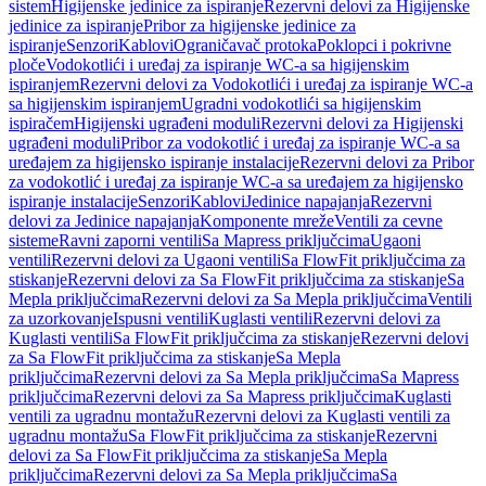
sistem
Higijenske jedinice za ispiranje
Rezervni delovi za Higijenske
jedinice za ispiranje
Pribor za higijenske jedinice za
ispiranje
Senzori
Kablovi
Ograničavač protoka
Poklopci i pokrivne
ploče
Vodokotlići i uređaj za ispiranje WC-a sa higijenskim
ispiranjem
Rezervni delovi za Vodokotlići i uređaj za ispiranje WC-a
sa higijenskim ispiranjem
Ugradni vodokotlići sa higijenskim
ispiračem
Higijenski ugrađeni moduli
Rezervni delovi za Higijenski
ugrađeni moduli
Pribor za vodokotlić i uređaj za ispiranje WC-a sa
uređajem za higijensko ispiranje instalacije
Rezervni delovi za Pribor
za vodokotlić i uređaj za ispiranje WC-a sa uređajem za higijensko
ispiranje instalacije
Senzori
Kablovi
Jedinice napajanja
Rezervni
delovi za Jedinice napajanja
Komponente mreže
Ventili za cevne
sisteme
Ravni zaporni ventili
Sa Mapress priključcima
Ugaoni
ventili
Rezervni delovi za Ugaoni ventili
Sa FlowFit priključcima za
stiskanje
Rezervni delovi za Sa FlowFit priključcima za stiskanje
Sa
Mepla priključcima
Rezervni delovi za Sa Mepla priključcima
Ventili
za uzorkovanje
Ispusni ventili
Kuglasti ventili
Rezervni delovi za
Kuglasti ventili
Sa FlowFit priključcima za stiskanje
Rezervni delovi
za Sa FlowFit priključcima za stiskanje
Sa Mepla
priključcima
Rezervni delovi za Sa Mepla priključcima
Sa Mapress
priključcima
Rezervni delovi za Sa Mapress priključcima
Kuglasti
ventili za ugradnu montažu
Rezervni delovi za Kuglasti ventili za
ugradnu montažu
Sa FlowFit priključcima za stiskanje
Rezervni
delovi za Sa FlowFit priključcima za stiskanje
Sa Mepla
priključcima
Rezervni delovi za Sa Mepla priključcima
Sa