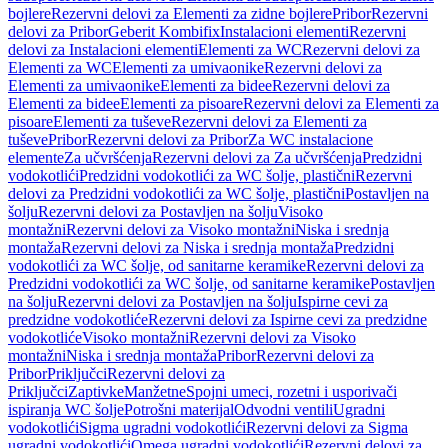
bojlere
Rezervni delovi za Elementi za zidne bojlere
Pribor
Rezervni
delovi za Pribor
Geberit Kombifix
Instalacioni elementi
Rezervni
delovi za Instalacioni elementi
Elementi za WC
Rezervni delovi za
Elementi za WC
Elementi za umivaonike
Rezervni delovi za
Elementi za umivaonike
Elementi za bidee
Rezervni delovi za
Elementi za bidee
Elementi za pisoare
Rezervni delovi za Elementi za
pisoare
Elementi za tuševe
Rezervni delovi za Elementi za
tuševe
Pribor
Rezervni delovi za Pribor
Za WC instalacione
elemente
Za učvršćenja
Rezervni delovi za Za učvršćenja
Predzidni
vodokotlići
Predzidni vodokotlići za WC šolje, plastični
Rezervni
delovi za Predzidni vodokotlići za WC šolje, plastični
Postavljen na
šolju
Rezervni delovi za Postavljen na šolju
Visoko
montažni
Rezervni delovi za Visoko montažni
Niska i srednja
montaža
Rezervni delovi za Niska i srednja montaža
Predzidni
vodokotlići za WC šolje, od sanitarne keramike
Rezervni delovi za
Predzidni vodokotlići za WC šolje, od sanitarne keramike
Postavljen
na šolju
Rezervni delovi za Postavljen na šolju
Ispirne cevi za
predzidne vodokotliće
Rezervni delovi za Ispirne cevi za predzidne
vodokotliće
Visoko montažni
Rezervni delovi za Visoko
montažni
Niska i srednja montaža
Pribor
Rezervni delovi za
Pribor
Priključci
Rezervni delovi za
Priključci
Zaptivke
Manžetne
Spojni umeci, rozetni i usporivači
ispiranja WC šolje
Potrošni materijal
Odvodni ventili
Ugradni
vodokotlići
Sigma ugradni vodokotlići
Rezervni delovi za Sigma
ugradni vodokotlići
Omega ugradni vodokotlići
Rezervni delovi za