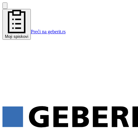
Preći na geberit.rs
Moji spiskovi