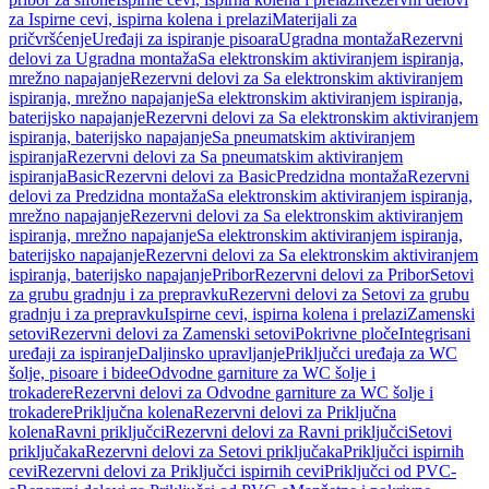
za Ispirne cevi, ispirna kolena i prelazi
Materijali za
pričvršćenje
Uređaji za ispiranje pisoara
Ugradna montaža
Rezervni
delovi za Ugradna montaža
Sa elektronskim aktiviranjem ispiranja,
mrežno napajanje
Rezervni delovi za Sa elektronskim aktiviranjem
ispiranja, mrežno napajanje
Sa elektronskim aktiviranjem ispiranja,
baterijsko napajanje
Rezervni delovi za Sa elektronskim aktiviranjem
ispiranja, baterijsko napajanje
Sa pneumatskim aktiviranjem
ispiranja
Rezervni delovi za Sa pneumatskim aktiviranjem
ispiranja
Basic
Rezervni delovi za Basic
Predzidna montaža
Rezervni
delovi za Predzidna montaža
Sa elektronskim aktiviranjem ispiranja,
mrežno napajanje
Rezervni delovi za Sa elektronskim aktiviranjem
ispiranja, mrežno napajanje
Sa elektronskim aktiviranjem ispiranja,
baterijsko napajanje
Rezervni delovi za Sa elektronskim aktiviranjem
ispiranja, baterijsko napajanje
Pribor
Rezervni delovi za Pribor
Setovi
za grubu gradnju i za prepravku
Rezervni delovi za Setovi za grubu
gradnju i za prepravku
Ispirne cevi, ispirna kolena i prelazi
Zamenski
setovi
Rezervni delovi za Zamenski setovi
Pokrivne ploče
Integrisani
uređaji za ispiranje
Daljinsko upravljanje
Priključci uređaja za WC
šolje, pisoare i bidee
Odvodne garniture za WC šolje i
trokadere
Rezervni delovi za Odvodne garniture za WC šolje i
trokadere
Priključna kolena
Rezervni delovi za Priključna
kolena
Ravni priključci
Rezervni delovi za Ravni priključci
Setovi
priključaka
Rezervni delovi za Setovi priključaka
Priključci ispirnih
cevi
Rezervni delovi za Priključci ispirnih cevi
Priključci od PVC-