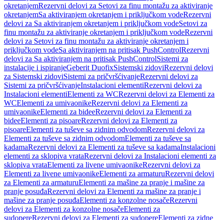
okretanjem
Rezervni delovi za Setovi za finu montažu za aktiviranje
okretanjem
Sa aktiviranjem okretanjem i priključkom vode
Rezervni
delovi za Sa aktiviranjem okretanjem i priključkom vode
Setovi za
finu montažu za aktiviranje okretanjem i priključkom vode
Rezervni
delovi za Setovi za finu montažu za aktiviranje okretanjem i
priključkom vode
Sa aktiviranjem na pritisak PushControl
Rezervni
delovi za Sa aktiviranjem na pritisak PushControl
Sistemi za
instalacije i ispiranje
Geberit Duofix
Sistemski zidovi
Rezervni delovi
za Sistemski zidovi
Sistemi za pričvršćivanje
Rezervni delovi za
Sistemi za pričvršćivanje
Instalacioni elementi
Rezervni delovi za
Instalacioni elementi
Elementi za WC
Rezervni delovi za Elementi za
WC
Elementi za umivaonike
Rezervni delovi za Elementi za
umivaonike
Elementi za bidee
Rezervni delovi za Elementi za
bidee
Elementi za pisoare
Rezervni delovi za Elementi za
pisoare
Elementi za tuševe sa zidnim odvodom
Rezervni delovi za
Elementi za tuševe sa zidnim odvodom
Elementi za tuševe sa
kadama
Rezervni delovi za Elementi za tuševe sa kadama
Instalacioni
elementi za sklopiva vrata
Rezervni delovi za Instalacioni elementi za
sklopiva vrata
Elementi za livene umivaonike
Rezervni delovi za
Elementi za livene umivaonike
Elementi za armaturu
Rezervni delovi
za Elementi za armaturu
Elementi za mašine za pranje i mašine za
pranje posuđa
Rezervni delovi za Elementi za mašine za pranje i
mašine za pranje posuđa
Elementi za konzolne nosače
Rezervni
delovi za Elementi za konzolne nosače
Elementi za
sudopere
Rezervni delovi za Elementi za sudopere
Elementi za zidne