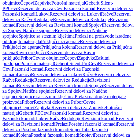
obujmice
Čepovi
Zaptivke
Potrošni materijal
Geberit Silent-
PP
Cevi
Rezervni delovi za Cevi
Fazonski komadi
Rezervni delovi za
Fazonski komadi
Lukovi
Rezervni delovi za Lukovi
Račve
Rezervni
delovi za Račve
Redukcije
Rezervni delovi za Redukcije
Revizioni
komadi
Rezervni delovi za Revizioni komadi
Spojevi
Rezervni delovi
za Spojevi
Natične spojnice
Rezervni delovi za Natične
spojnice
Spojnice sa steznim klještima
Prelazi na proizvode izrađene
od drugih materijala
Priključci za aparate
Rezervni delovi za
Priključci za aparate
Priključna kolena
Rezervni delovi za Priključna
kolena
Ravni priključci
Rezervni delovi za Ravni
priključci
Pribor
Cevne obujmice
Čepovi
Zaptivke
Zaštitni
poklopac
Potrošni materijal
Geberit Silent-Pro
Cevi
Rezervni delovi za
Cevi
Fazonski komadi
Rezervni delovi za Fazonski
komadi
Lukovi
Rezervni delovi za Lukovi
Račve
Rezervni delovi za
Račve
Redukcije
Rezervni delovi za Redukcije
Revizioni
komadi
Rezervni delovi za Revizioni komadi
Spojevi
Rezervni delovi
za Spojevi
Natične spojnice
Rezervni delovi za Natične
spojnice
Spojnice sa steznim klještima
Prelazi na druge materijale
proizvoda
Pribor
Rezervni delovi za Pribor
Cevne
obujmice
Čepovi
Zaptivke
Rezervni delovi za Zaptivke
Potrošni
materijal
Geberit PE
Cevi
Fazonski komadi
Rezervni delovi za
Fazonski komadi
Lukovi
Račve
Redukcije
Revizioni komadi
Rezervni
delovi za Revizioni komadi
Prelazi
Posebni fazonski komadi
Rezervni
delovi za Posebni fazonski komadi
SuperTube fazonski
komadi
Kolena
Posebni fazonski komadi
Spojevi
Rezervni delovi za