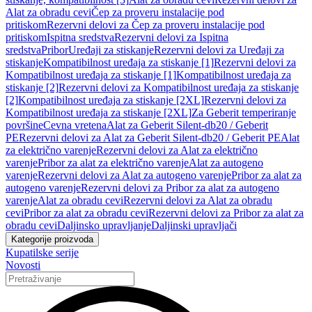
Alat za obradu cevi
Čep za proveru instalacije pod
pritiskom
Rezervni delovi za Čep za proveru instalacije pod
pritiskom
Ispitna sredstva
Rezervni delovi za Ispitna
sredstva
Pribor
Uređaji za stiskanje
Rezervni delovi za Uređaji za
stiskanje
Kompatibilnost uređaja za stiskanje [1]
Rezervni delovi za
Kompatibilnost uređaja za stiskanje [1]
Kompatibilnost uređaja za
stiskanje [2]
Rezervni delovi za Kompatibilnost uređaja za stiskanje
[2]
Kompatibilnost uređaja za stiskanje [2XL]
Rezervni delovi za
Kompatibilnost uređaja za stiskanje [2XL]
Za Geberit temperiranje
površine
Cevna vretena
Alat za Geberit Silent-db20 / Geberit
PE
Rezervni delovi za Alat za Geberit Silent-db20 / Geberit PE
Alat
za električno varenje
Rezervni delovi za Alat za električno
varenje
Pribor za alat za električno varenje
Alat za autogeno
varenje
Rezervni delovi za Alat za autogeno varenje
Pribor za alat za
autogeno varenje
Rezervni delovi za Pribor za alat za autogeno
varenje
Alat za obradu cevi
Rezervni delovi za Alat za obradu
cevi
Pribor za alat za obradu cevi
Rezervni delovi za Pribor za alat za
obradu cevi
Daljinsko upravljanje
Daljinski upravljači
Kategorije proizvoda
Kupatilske serije
Novosti