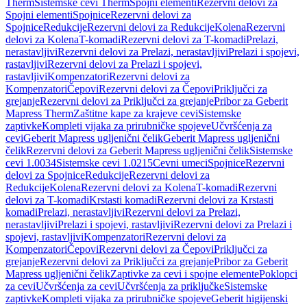
Therm
Sistemske cevi Therm
Spojni elementi
Rezervni delovi za
Spojni elementi
Spojnice
Rezervni delovi za
Spojnice
Redukcije
Rezervni delovi za Redukcije
Kolena
Rezervni
delovi za Kolena
T-komadi
Rezervni delovi za T-komadi
Prelazi,
nerastavljivi
Rezervni delovi za Prelazi, nerastavljivi
Prelazi i spojevi,
rastavljivi
Rezervni delovi za Prelazi i spojevi,
rastavljivi
Kompenzatori
Rezervni delovi za
Kompenzatori
Čepovi
Rezervni delovi za Čepovi
Priključci za
grejanje
Rezervni delovi za Priključci za grejanje
Pribor za Geberit
Mapress Therm
Zaštitne kape za krajeve cevi
Sistemske
zaptivke
Kompleti vijaka za prirubničke spojeve
Učvršćenja za
cevi
Geberit Mapress ugljenični čelik
Geberit Mapress ugljenični
čelik
Rezervni delovi za Geberit Mapress ugljenični čelik
Sistemske
cevi 1.0034
Sistemske cevi 1.0215
Cevni umeci
Spojnice
Rezervni
delovi za Spojnice
Redukcije
Rezervni delovi za
Redukcije
Kolena
Rezervni delovi za Kolena
T-komadi
Rezervni
delovi za T-komadi
Krstasti komadi
Rezervni delovi za Krstasti
komadi
Prelazi, nerastavljivi
Rezervni delovi za Prelazi,
nerastavljivi
Prelazi i spojevi, rastavljivi
Rezervni delovi za Prelazi i
spojevi, rastavljivi
Kompenzatori
Rezervni delovi za
Kompenzatori
Čepovi
Rezervni delovi za Čepovi
Priključci za
grejanje
Rezervni delovi za Priključci za grejanje
Pribor za Geberit
Mapress ugljenični čelik
Zaptivke za cevi i spojne elemente
Poklopci
za cevi
Učvršćenja za cevi
Učvršćenja za priključke
Sistemske
zaptivke
Kompleti vijaka za prirubničke spojeve
Geberit higijenski