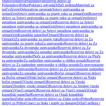
Stubovi
Stubovi
Polustubovi
Rezervni delovi za
Polustubovi
Pribor
Poklopci odvoda
Držači peškira
Materijali za
pričvršćenje
Dekorativne pregrade
Setovi umivaonika sa
ormarićem
Setovi umivaonika za pranje ruku sa ormarićem
Rezervni
delovi za Setovi umivaonika za pranje ruku sa ormarićem
Setovi
ugradnog umivaonika sa ormarićem
Rezervni delovi za Setovi
ugradnog umivaonika sa ormarićem
Setovi ugradnog umivaonika sa
ormarićem
Rezervni delovi za Setovi ugradnog umivaonika sa
ormarićem
Kupatilski nameštaj
Ormarići
Rezervni delovi za
Ormarići
Za umivaonike za pranje ruku
Rezervni delovi za Za
umivaonike za pranje ruku
Za umivaonike
Rezervni delovi za Za
umivaonike
Za dvostruke umivaonike
Rezervni delovi za Za
dvostruke umivaonike
Za ugradne umivaonike
Rezervni delovi za Za
ugradne umivaonike
Ploče za umivaonike
Rezervni delovi za Ploče
za umivaonike
Za nadpultne umivaonike u obliku posude
Rezervni
delovi za Za nadpultne umivaonike u obliku posude
Za pravougaone
nadpultne umivaonike
Rezervni delovi za Za pravougaone nadpultne
umivaonike
Za ugradne umivaonike
Bočni ormarići
Rezervni delovi
za Bočni ormarići
Niski bočni ormarići
Rezervni delovi za Niski
bočni ormarići
Visoki ormarići
Rezervni delovi za Visoki
ormarići
Srednje visoki ormarići
Rezervni delovi za Srednje visoki
ormarići
Viseći ormarići
Rezervni delovi za Viseći ormarići
Ostali
kupatilski nameštaj
Rezervni delovi za Ostali kupatilski
nameštaj
Zidne police
Rezervni delovi za Zidne police
Pribor
Rezervni
delovi za Pribor
Umeci za fioke i kutije za slaganje
Držači peškira i