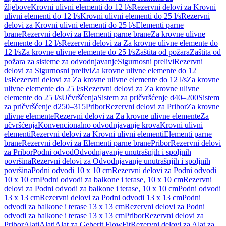
žljebove
Krovni ulivni elementi do 12 l/s
Rezervni delovi za Krovni
ulivni elementi do 12 l/s
Krovni ulivni elementi do 25 l/s
Rezervni
delovi za Krovni ulivni elementi do 25 l/s
Elementi parne
brane
Rezervni delovi za Elementi parne brane
Za krovne ulivne
elemente do 12 l/s
Rezervni delovi za Za krovne ulivne elemente do
12 l/s
Za krovne ulivne elemente do 25 l/s
Zaštita od požara
Zaštita od
požara za sisteme za odvodnjavanje
Sigurnosni prelivi
Rezervni
delovi za Sigurnosni prelivi
Za krovne ulivne elemente do 12
l/s
Rezervni delovi za Za krovne ulivne elemente do 12 l/s
Za krovne
ulivne elemente do 25 l/s
Rezervni delovi za Za krovne ulivne
elemente do 25 l/s
Učvršćenja
Sistem za pričvršćenje d40–200
Sistem
za pričvršćenje d250–315
Pribor
Rezervni delovi za Pribor
Za krovne
ulivne elemente
Rezervni delovi za Za krovne ulivne elemente
Za
učvršćenja
Konvencionalno odvodnjavanje krova
Krovni ulivni
elementi
Rezervni delovi za Krovni ulivni elementi
Elementi parne
brane
Rezervni delovi za Elementi parne brane
Pribor
Rezervni delovi
za Pribor
Podni odvod
Odvodnjavanje unutrašnjih i spoljnih
površina
Rezervni delovi za Odvodnjavanje unutrašnjih i spoljnih
površina
Podni odvodi 10 x 10 cm
Rezervni delovi za Podni odvodi
10 x 10 cm
Podni odvodi za balkone i terase, 10 x 10 cm
Rezervni
delovi za Podni odvodi za balkone i terase, 10 x 10 cm
Podni odvodi
13 x 13 cm
Rezervni delovi za Podni odvodi 13 x 13 cm
Podni
odvodi za balkone i terase 13 x 13 cm
Rezervni delovi za Podni
odvodi za balkone i terase 13 x 13 cm
Pribor
Rezervni delovi za
Pribor
Alati
Alati
Alat za Geberit FlowFit
Rezervni delovi za Alat za