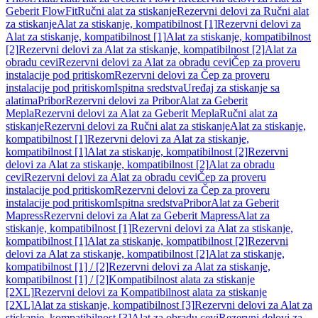
Geberit FlowFit
Ručni alat za stiskanje
Rezervni delovi za Ručni alat
za stiskanje
Alat za stiskanje, kompatibilnost [1]
Rezervni delovi za
Alat za stiskanje, kompatibilnost [1]
Alat za stiskanje, kompatibilnost
[2]
Rezervni delovi za Alat za stiskanje, kompatibilnost [2]
Alat za
obradu cevi
Rezervni delovi za Alat za obradu cevi
Čep za proveru
instalacije pod pritiskom
Rezervni delovi za Čep za proveru
instalacije pod pritiskom
Ispitna sredstva
Uređaj za stiskanje sa
alatima
Pribor
Rezervni delovi za Pribor
Alat za Geberit
Mepla
Rezervni delovi za Alat za Geberit Mepla
Ručni alat za
stiskanje
Rezervni delovi za Ručni alat za stiskanje
Alat za stiskanje,
kompatibilnost [1]
Rezervni delovi za Alat za stiskanje,
kompatibilnost [1]
Alat za stiskanje, kompatibilnost [2]
Rezervni
delovi za Alat za stiskanje, kompatibilnost [2]
Alat za obradu
cevi
Rezervni delovi za Alat za obradu cevi
Čep za proveru
instalacije pod pritiskom
Rezervni delovi za Čep za proveru
instalacije pod pritiskom
Ispitna sredstva
Pribor
Alat za Geberit
Mapress
Rezervni delovi za Alat za Geberit Mapress
Alat za
stiskanje, kompatibilnost [1]
Rezervni delovi za Alat za stiskanje,
kompatibilnost [1]
Alat za stiskanje, kompatibilnost [2]
Rezervni
delovi za Alat za stiskanje, kompatibilnost [2]
Alat za stiskanje,
kompatibilnost [1] / [2]
Rezervni delovi za Alat za stiskanje,
kompatibilnost [1] / [2]
Kompatibilnost alata za stiskanje
[2XL]
Rezervni delovi za Kompatibilnost alata za stiskanje
[2XL]
Alat za stiskanje, kompatibilnost [3]
Rezervni delovi za Alat za
stiskanje, kompatibilnost [3]
Alat za obradu cevi
Rezervni delovi za