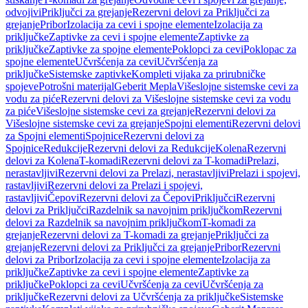
odvojivi
Priključci za grejanje
Rezervni delovi za Priključci za
grejanje
Pribor
Izolacija za cevi i spojne elemente
Izolacija za
priključke
Zaptivke za cevi i spojne elemente
Zaptivke za
priključke
Zaptivke za spojne elemente
Poklopci za cevi
Poklopac za
spojne elemente
Učvršćenja za cevi
Učvršćenja za
priključke
Sistemske zaptivke
Kompleti vijaka za prirubničke
spojeve
Potrošni materijal
Geberit Mepla
Višeslojne sistemske cevi za
vodu za piće
Rezervni delovi za Višeslojne sistemske cevi za vodu
za piće
Višeslojne sistemske cevi za grejanje
Rezervni delovi za
Višeslojne sistemske cevi za grejanje
Spojni elementi
Rezervni delovi
za Spojni elementi
Spojnice
Rezervni delovi za
Spojnice
Redukcije
Rezervni delovi za Redukcije
Kolena
Rezervni
delovi za Kolena
T-komadi
Rezervni delovi za T-komadi
Prelazi,
nerastavljivi
Rezervni delovi za Prelazi, nerastavljivi
Prelazi i spojevi,
rastavljivi
Rezervni delovi za Prelazi i spojevi,
rastavljivi
Čepovi
Rezervni delovi za Čepovi
Priključci
Rezervni
delovi za Priključci
Razdelnik sa navojnim priključkom
Rezervni
delovi za Razdelnik sa navojnim priključkom
T-komadi za
grejanje
Rezervni delovi za T-komadi za grejanje
Priključci za
grejanje
Rezervni delovi za Priključci za grejanje
Pribor
Rezervni
delovi za Pribor
Izolacija za cevi i spojne elemente
Izolacija za
priključke
Zaptivke za cevi i spojne elemente
Zaptivke za
priključke
Poklopci za cevi
Učvršćenja za cevi
Učvršćenja za
priključke
Rezervni delovi za Učvršćenja za priključke
Sistemske