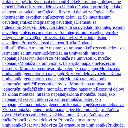
kukice za peškire
Svetlosni elementi
Ručke
Setovi nogara
Magnetne
ploče
Utičnice
Rezervni delovi za Utičnice
Dodatni pribor
Ogledala i
elementi sa ogledalom
Ogledala
Rezervni delovi za Ogledala
Sa
integrisanim osvetljenjem
Rezervni delovi za Sa integrisanim
osvetljenjem
Bez integrisanog osvetljenja
Elementi sa
ogledalom
Rezervni delovi za Elementi sa ogledalom
Sa integrisanim
osvetljenjem
Rezervni delovi za Sa integrisanim osvetljenjem
Bez
integrisanog osvetljenja
Rezervni delovi za Bez integrisanog
osvetljenja
Pribor
Svetlosni elementi
Ručke
Dodatni
pribor
Utičnice
Armature
Armature za umivaonike
Rezervni delovi za
Armature za umivaonike
Montaža na umivaonik, mrežno
napajanje
Rezervni delovi za Montaža na umivaonik, mrežno
napajanje
Montaža na umivaonik, baterijsko napajanje
Rezervni
delovi za Montaža na umivaonik, baterijsko napajanje
Montaža na
umivaonik, generatorsko napajanje
Rezervni delovi za Montaža na
umivaonik, generatorsko napajanje
Montaža na umivaonik,
jednoručni mešači
Rezervni delovi za Montaža na umivaonik,
jednoručni mešači
Zidna montaža, mrežno napajanje
Rezervni delovi
za Zidna montaža, mrežno napajanje
Zidna montaža, baterijsko
napajanje
Rezervni delovi za Zidna montaža, baterijsko
napajanje
Zidna montaža, generatorsko napajanje
Rezervni delovi za
Zidna montaža, generatorsko napajanje
Zidna montaža, mešači sa
dve ručke
Rezervni delovi za Zidna montaža, mešači sa dve
ručke
Pribor
Rezervni delovi za Pribor
Za armature za
umivaonike
Rezervni delovi za Za armature za umivaonike
Priključci