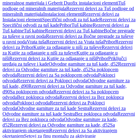
mineralnog materijala i Geberit Duofix instalacioni elementi
Tuš
podloge od mineralnih materijala
Rezervni delovi za Tuš podloge od
mineralnih materijala
Instalacioni elementi
Rezervni delovi za
Instalacioni elementi
Specifični odvodi za tuš kade
Rezervni delovi za
Specifični odvodi za tuš kade
Pribor
Tuš kabine
Rezervni delovi za
Tuš kabine
Tuš kabine
Rezervni delovi za Tuš kabine
Bočne pregrade
za tuševe u ravni poda
Rezervni delovi za Bočne pregrade za tuševe
u ravni poda
Vrata tuša
Rezervni delovi za Vrata tuša
Pribor
Rezervni
delovi za Pribor
Kutije za odlaganje u niši za tuševe
Rezervni delovi
za Kutije za odlaganje u niši za tuševe
Kutije za odlaganje u
niši
Rezervni delovi za Kutije za odlaganje u niši
Pribor
Priključci
uređaja za tuševe i kade
Odvodne garniture za tuš kade, d52
Rezervni
delovi za Odvodne garniture za tuš kade, d52
Sa poklopcem
odvoda
Rezervni delovi za Sa poklopcem odvoda
Poklopci
odvoda
Rezervni delovi za Poklopci odvoda
Odvodne garniture za
tuš kade, d90
Rezervni delovi za Odvodne garniture za tuš kade,
d90
Sa poklopcem odvoda
Rezervni delovi za Sa poklopcem
odvoda
Bez poklopca odvoda
Rezervni delovi za Bez poklopca
odvoda
Poklopci odvoda
Rezervni delovi za Poklopci
odvoda
Odvodne garniture za tuš kade Sestra
Rezervni delovi za
Odvodne garniture za tuš kade Sestra
Bez poklopca odvoda
Rezervni
delovi za Bez poklopca odvoda
Odvodne garniture za kade,
d52
Rezervni delovi za Odvodne garniture za kade, d52
Sa
aktiviranjem okretanjem
Rezervni delovi za Sa aktiviranjem
okretanjem
Setovi za finu montažu za aktiviranje