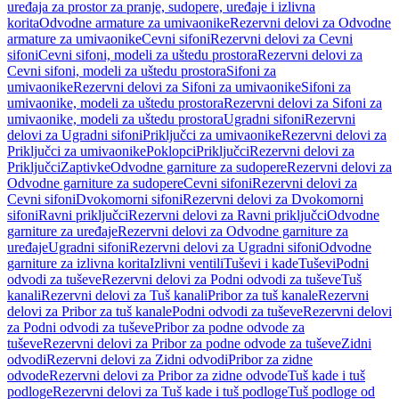
uređaja za prostor za pranje, sudopere, uređaje i izlivna
korita
Odvodne armature za umivaonike
Rezervni delovi za Odvodne
armature za umivaonike
Cevni sifoni
Rezervni delovi za Cevni
sifoni
Cevni sifoni, modeli za uštedu prostora
Rezervni delovi za
Cevni sifoni, modeli za uštedu prostora
Sifoni za
umivaonike
Rezervni delovi za Sifoni za umivaonike
Sifoni za
umivaonike, modeli za uštedu prostora
Rezervni delovi za Sifoni za
umivaonike, modeli za uštedu prostora
Ugradni sifoni
Rezervni
delovi za Ugradni sifoni
Priključci za umivaonike
Rezervni delovi za
Priključci za umivaonike
Poklopci
Priključci
Rezervni delovi za
Priključci
Zaptivke
Odvodne garniture za sudopere
Rezervni delovi za
Odvodne garniture za sudopere
Cevni sifoni
Rezervni delovi za
Cevni sifoni
Dvokomorni sifoni
Rezervni delovi za Dvokomorni
sifoni
Ravni priključci
Rezervni delovi za Ravni priključci
Odvodne
garniture za uređaje
Rezervni delovi za Odvodne garniture za
uređaje
Ugradni sifoni
Rezervni delovi za Ugradni sifoni
Odvodne
garniture za izlivna korita
Izlivni ventili
Tuševi i kade
Tuševi
Podni
odvodi za tuševe
Rezervni delovi za Podni odvodi za tuševe
Tuš
kanali
Rezervni delovi za Tuš kanali
Pribor za tuš kanale
Rezervni
delovi za Pribor za tuš kanale
Podni odvodi za tuševe
Rezervni delovi
za Podni odvodi za tuševe
Pribor za podne odvode za
tuševe
Rezervni delovi za Pribor za podne odvode za tuševe
Zidni
odvodi
Rezervni delovi za Zidni odvodi
Pribor za zidne
odvode
Rezervni delovi za Pribor za zidne odvode
Tuš kade i tuš
podloge
Rezervni delovi za Tuš kade i tuš podloge
Tuš podloge od