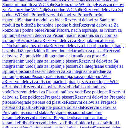
Sanitarni moduli za WC šolje
Za konzolne WC šolje
Rezervni delovi
za Za konzolne WC šolje
Za podne WC šolje
Rezervni delovi za Za
podne WC šolje
Pribor
Rezervni delovi za Pribor
Potrošni
materijali
Sanitarni moduli za bidee
Rezervni delovi za Sanitarni
moduli za bidee
Za konzolne i podne bidee
Rezervni delovi za Za
konzolne i podne bidee
Pisoari
Pisoari, način ispiranja, sa ivicom za
ispiranje
Rezervni delovi za Pisoari, način ispiranja, sa ivicom za
ispiranje
Bez poklopca
Rezervni delovi za Bez poklopca
Pisoari,
način ispiranja, bez oboda
Rezervni delovi za Pisoari, način ispiranja,
bez oboda
Za predzidnu ili ugradnu elektroniku za pisoar
Rezervni
delovi za Za predzidnu ili ugradnu elektroniku za pisoar
Sa
integrisanim uređajima za ispiranje pisoara
Rezervni delovi za Sa
integrisanim uređajima za ispiranje pisoara
Za integrisane uređaje za
ispiranje pisoara
Rezervni delovi za Za integrisane uređaje za
ispiranje pisoara
Pisoari, način ispiranja, sa/za poklopac WC-
a
Rezervni delovi za Pisoari, način ispiranja, sa/za poklopac WC-
a
Bez oboda
Rezervni delovi za Bez oboda
Pisoari, rad bez
vode
Rezervni delovi za Pisoari, rad bez vode
Bez poklopca
Rezervni
delovi za Bez poklopca
Pregrade pisoara
Rezervni delovi za Pregrade
pisoara
Pregrade pisoara od plastike
Rezervni delovi za Pregrade
pisoara od plastike
Pregrade pisoara od stakla
Rezervni delovi za
Pregrade pisoara od stakla
Pregrade pisoara od sanitarne
keramike
Rezervni delovi za Pregrade pisoara od sanitarne
keramike
Pribor
Rezervni delovi za Pribor
Poklopci pisoara
Sifoni i
pribor za sifone
Ispirne cevi, ispirna kolena i prelazi
Rezervni delovi