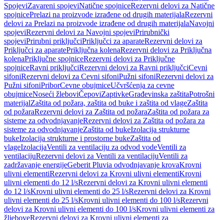
Spojevi
Zavareni spojevi
Natične spojnice
Rezervni delovi za Natične
spojnice
Prelazi na proizvode izrađene od drugih materijala
Rezervni
delovi za Prelazi na proizvode izrađene od drugih materijala
Navojni
spojevi
Rezervni delovi za Navojni spojevi
Prirubnički
spojevi
Prirubni priključci
Priključci za aparate
Rezervni delovi za
Priključci za aparate
Priključna kolena
Rezervni delovi za Priključna
kolena
Priključne spojnice
Rezervni delovi za Priključne
spojnice
Ravni priključci
Rezervni delovi za Ravni priključci
Cevni
sifoni
Rezervni delovi za Cevni sifoni
Pužni sifoni
Rezervni delovi za
Pužni sifoni
Pribor
Cevne obujmice
Učvršćenja za cevne
obujmice
Noseći žlebovi
Čepovi
Zaptivke
Građevinska zaštita
Potrošni
materijal
Zaštita od požara, zaštita od buke i zaštita od vlage
Zaštita
od požara
Rezervni delovi za Zaštita od požara
Zaštita od požara za
sisteme za odvodnjavanje
Rezervni delovi za Zaštita od požara za
sisteme za odvodnjavanje
Zaštita od buke
Izolacija strukturne
buke
Izolacija strukturne i prostorne buke
Zaštita od
vlage
Izolacija
Ventili za ventilaciju za odvod vode
Ventili za
ventilaciju
Rezervni delovi za Ventili za ventilaciju
Ventili za
zadržavanje energije
Geberit Pluvia odvodnjavanje krova
Krovni
ulivni elementi
Rezervni delovi za Krovni ulivni elementi
Krovni
ulivni elementi do 12 l/s
Rezervni delovi za Krovni ulivni elementi
do 12 l/s
Krovni ulivni elementi do 25 l/s
Rezervni delovi za Krovni
ulivni elementi do 25 l/s
Krovni ulivni elementi do 100 l/s
Rezervni
delovi za Krovni ulivni elementi do 100 l/s
Krovni ulivni elementi za
žljebove
Rezervni delovi za Krovni ulivni elementi za