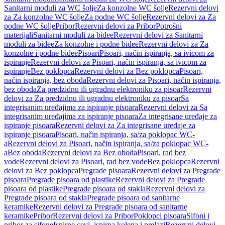
Sanitarni moduli za WC šolje
Za konzolne WC šolje
Rezervni delovi
za Za konzolne WC šolje
Za podne WC šolje
Rezervni delovi za Za
podne WC šolje
Pribor
Rezervni delovi za Pribor
Potrošni
materijali
Sanitarni moduli za bidee
Rezervni delovi za Sanitarni
moduli za bidee
Za konzolne i podne bidee
Rezervni delovi za Za
konzolne i podne bidee
Pisoari
Pisoari, način ispiranja, sa ivicom za
ispiranje
Rezervni delovi za Pisoari, način ispiranja, sa ivicom za
ispiranje
Bez poklopca
Rezervni delovi za Bez poklopca
Pisoari,
način ispiranja, bez oboda
Rezervni delovi za Pisoari, način ispiranja,
bez oboda
Za predzidnu ili ugradnu elektroniku za pisoar
Rezervni
delovi za Za predzidnu ili ugradnu elektroniku za pisoar
Sa
integrisanim uređajima za ispiranje pisoara
Rezervni delovi za Sa
integrisanim uređajima za ispiranje pisoara
Za integrisane uređaje za
ispiranje pisoara
Rezervni delovi za Za integrisane uređaje za
ispiranje pisoara
Pisoari, način ispiranja, sa/za poklopac WC-
a
Rezervni delovi za Pisoari, način ispiranja, sa/za poklopac WC-
a
Bez oboda
Rezervni delovi za Bez oboda
Pisoari, rad bez
vode
Rezervni delovi za Pisoari, rad bez vode
Bez poklopca
Rezervni
delovi za Bez poklopca
Pregrade pisoara
Rezervni delovi za Pregrade
pisoara
Pregrade pisoara od plastike
Rezervni delovi za Pregrade
pisoara od plastike
Pregrade pisoara od stakla
Rezervni delovi za
Pregrade pisoara od stakla
Pregrade pisoara od sanitarne
keramike
Rezervni delovi za Pregrade pisoara od sanitarne
keramike
Pribor
Rezervni delovi za Pribor
Poklopci pisoara
Sifoni i
pribor za sifone
Ispirne cevi, ispirna kolena i prelazi
Rezervni delovi