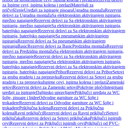
za Ispirne cevi, ispirna kolena i prelazi
Materijali za
pričvršćenje
Uređaji za ispiranje pisoara
Ugradna montaža
Rezervni
delovi za Ugradna montaža
Sa elektronskim aktiviranjem ispiranja,
mrežno napajanje
Rezervni delovi za Sa elektronskim aktiviranjem
ispiranja, mrežno napajanje
Sa elektronskim aktiviranjem ispiranja,
baterijsko napajanje
Rezervni delovi za Sa elektronskim aktiviranjem
ispiranja, baterijsko napajanje
Sa pneumatskim aktiviranjem
ispiranja
Rezervni delovi za Sa pneumatskim aktiviranjem
ispiranja
Basic
Rezervni delovi za Basic
Predzidna montaža
Rezervni
delovi za Predzidna montaža
Sa elektronskim aktiviranjem ispiranja,
mrežno napajanje
Rezervni delovi za Sa elektronskim aktiviranjem
ispiranja, mrežno napajanje
Sa elektronskim aktiviranjem ispiranja,
baterijsko napajanje
Rezervni delovi za Sa elektronskim aktiviranjem
ispiranja, baterijsko napajanje
Pribor
Rezervni delovi za Pribor
Setovi
za grubu gradnju i za prepravku
Rezervni delovi za Setovi za grubu
gradnju i za prepravku
Ispirne cevi, ispirna kolena i prelazi
Zamenski
setovi
Rezervni delovi za Zamenski setovi
Pokrivne ploče
Integrisani
uređaji za ispiranje
Daljinsko upravljanje
Priključci uređaja za WC
šolje, pisoare i bidee
Odvodne garniture za WC šolje i
trokadere
Rezervni delovi za Odvodne garniture za WC šolje i
trokadere
Priključna kolena
Rezervni delovi za Priključna
kolena
Ravni priključci
Rezervni delovi za Ravni priključci
Setovi
priključaka
Rezervni delovi za Setovi priključaka
Priključci ispirnih
cevi
Rezervni delovi za Priključci ispirnih cevi
Priključci od PVC-