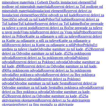
mineralnog materijala i Geberit Duofix instalacioni elementi
Tuš
podloge od mineralnih materijala
Rezervni delovi za Tuš podloge od
mineralnih materijala
Instalacioni elementi
Rezervni delovi za
Instalacioni elementi
Specifični odvodi za tuš kade
Rezervni delovi za
Specifični odvodi za tuš kade
Pribor
Tuš kabine
Rezervni delovi za
Tuš kabine
Tuš kabine
Rezervni delovi za Tuš kabine
Bočne pregrade
za tuševe u ravni poda
Rezervni delovi za Bočne pregrade za tuševe
u ravni poda
Vrata tuša
Rezervni delovi za Vrata tuša
Pribor
Rezervni
delovi za Pribor
Kutije za odlaganje u niši za tuševe
Rezervni delovi
za Kutije za odlaganje u niši za tuševe
Kutije za odlaganje u
niši
Rezervni delovi za Kutije za odlaganje u niši
Pribor
Priključci
uređaja za tuševe i kade
Odvodne garniture za tuš kade, d52
Rezervni
delovi za Odvodne garniture za tuš kade, d52
Sa poklopcem
odvoda
Rezervni delovi za Sa poklopcem odvoda
Poklopci
odvoda
Rezervni delovi za Poklopci odvoda
Odvodne garniture za
tuš kade, d90
Rezervni delovi za Odvodne garniture za tuš kade,
d90
Sa poklopcem odvoda
Rezervni delovi za Sa poklopcem
odvoda
Bez poklopca odvoda
Rezervni delovi za Bez poklopca
odvoda
Poklopci odvoda
Rezervni delovi za Poklopci
odvoda
Odvodne garniture za tuš kade Sestra
Rezervni delovi za
Odvodne garniture za tuš kade Sestra
Bez poklopca odvoda
Rezervni
delovi za Bez poklopca odvoda
Odvodne garniture za kade,
d52
Rezervni delovi za Odvodne garniture za kade, d52
Sa
aktiviranjem okretanjem
Rezervni delovi za Sa aktiviranjem
okretanjem
Setovi za finu montažu za aktiviranje