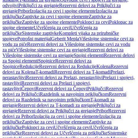
odvojivi
Priključci za grejanje
Rezervni delovi za Priključci za
grejanje
Pribor
Izolacija za cevi i spojne elemente
Izolacija za
priključke
Zaptivke za cevi i spojne elemente
Zaptivke za
priključke
Zaptivke za spojne elemente
Poklopci za cevi
Poklopac za
spojne elemente
Učvršćenja za cevi
Učvršćenja za
priključke
Sistemske zaptivke
Kompleti vijaka za prirubničke
spojeve
Potrošni materijal
Geberit Mepla
Višeslojne sistemske cevi za
vodu za piće
Rezervni delovi za Višeslojne sistemske cevi za vodu
za piće
Višeslojne sistemske cevi za grejanje
Rezervni delovi za
Višeslojne sistemske cevi za grejanje
Spojni elementi
Rezervni delovi
za Spojni elementi
Spojnice
Rezervni delovi za
Spojnice
Redukcije
Rezervni delovi za Redukcije
Kolena
Rezervni
delovi za Kolena
T-komadi
Rezervni delovi za T-komadi
Prelazi,
nerastavljivi
Rezervni delovi za Prelazi, nerastavljivi
Prelazi i spojevi,
rastavljivi
Rezervni delovi za Prelazi i spojevi,
rastavljivi
Čepovi
Rezervni delovi za Čepovi
Priključci
Rezervni
delovi za Priključci
Razdelnik sa navojnim priključkom
Rezervni
delovi za Razdelnik sa navojnim priključkom
T-komadi za
grejanje
Rezervni delovi za T-komadi za grejanje
Priključci za
grejanje
Rezervni delovi za Priključci za grejanje
Pribor
Rezervni
delovi za Pribor
Izolacija za cevi i spojne elemente
Izolacija za
priključke
Zaptivke za cevi i spojne elemente
Zaptivke za
priključke
Poklopci za cevi
Učvršćenja za cevi
Učvršćenja za
priključke
Rezervni delovi za Učvršćenja za priključke
Sistemske