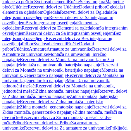
kukice za peškire
Svetlosni elementi
Ručke
Setovi nogara
Magnetne
ploče
Utičnice
Rezervni delovi za Utičnice
Dodatni pribor
Ogledala i
elementi sa ogledalom
Ogledala
Rezervni delovi za Ogledala
Sa
integrisanim osvetljenjem
Rezervni delovi za Sa integrisanim
osvetljenjem
Bez integrisanog osvetljenja
Elementi sa
ogledalom
Rezervni delovi za Elementi sa ogledalom
Sa integrisanim
osvetljenjem
Rezervni delovi za Sa integrisanim osvetljenjem
Bez
integrisanog osvetljenja
Rezervni delovi za Bez integrisanog
osvetljenja
Pribor
Svetlosni elementi
Ručke
Dodatni
pribor
Utičnice
Armature
Armature za umivaonike
Rezervni delovi za
Armature za umivaonike
Montaža na umivaonik, mrežno
napajanje
Rezervni delovi za Montaža na umivaonik, mrežno
napajanje
Montaža na umivaonik, baterijsko napajanje
Rezervni
delovi za Montaža na umivaonik, baterijsko napajanje
Montaža na
umivaonik, generatorsko napajanje
Rezervni delovi za Montaža na
umivaonik, generatorsko napajanje
Montaža na umivaonik,
jednoručni mešači
Rezervni delovi za Montaža na umivaonik,
jednoručni mešači
Zidna montaža, mrežno napajanje
Rezervni delovi
za Zidna montaža, mrežno napajanje
Zidna montaža, baterijsko
napajanje
Rezervni delovi za Zidna montaža, baterijsko
napajanje
Zidna montaža, generatorsko napajanje
Rezervni delovi za
Zidna montaža, generatorsko napajanje
Zidna montaža, mešači sa
dve ručke
Rezervni delovi za Zidna montaža, mešači sa dve
ručke
Pribor
Rezervni delovi za Pribor
Za armature za
umivaonike
Rezervni delovi za Za armature za umivaonike
Priključci