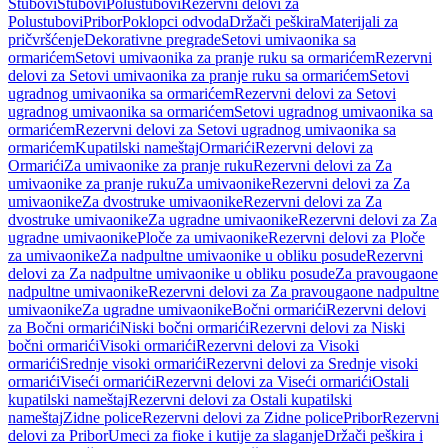
Stubovi
Stubovi
Polustubovi
Rezervni delovi za
Polustubovi
Pribor
Poklopci odvoda
Držači peškira
Materijali za
pričvršćenje
Dekorativne pregrade
Setovi umivaonika sa
ormarićem
Setovi umivaonika za pranje ruku sa ormarićem
Rezervni
delovi za Setovi umivaonika za pranje ruku sa ormarićem
Setovi
ugradnog umivaonika sa ormarićem
Rezervni delovi za Setovi
ugradnog umivaonika sa ormarićem
Setovi ugradnog umivaonika sa
ormarićem
Rezervni delovi za Setovi ugradnog umivaonika sa
ormarićem
Kupatilski nameštaj
Ormarići
Rezervni delovi za
Ormarići
Za umivaonike za pranje ruku
Rezervni delovi za Za
umivaonike za pranje ruku
Za umivaonike
Rezervni delovi za Za
umivaonike
Za dvostruke umivaonike
Rezervni delovi za Za
dvostruke umivaonike
Za ugradne umivaonike
Rezervni delovi za Za
ugradne umivaonike
Ploče za umivaonike
Rezervni delovi za Ploče
za umivaonike
Za nadpultne umivaonike u obliku posude
Rezervni
delovi za Za nadpultne umivaonike u obliku posude
Za pravougaone
nadpultne umivaonike
Rezervni delovi za Za pravougaone nadpultne
umivaonike
Za ugradne umivaonike
Bočni ormarići
Rezervni delovi
za Bočni ormarići
Niski bočni ormarići
Rezervni delovi za Niski
bočni ormarići
Visoki ormarići
Rezervni delovi za Visoki
ormarići
Srednje visoki ormarići
Rezervni delovi za Srednje visoki
ormarići
Viseći ormarići
Rezervni delovi za Viseći ormarići
Ostali
kupatilski nameštaj
Rezervni delovi za Ostali kupatilski
nameštaj
Zidne police
Rezervni delovi za Zidne police
Pribor
Rezervni
delovi za Pribor
Umeci za fioke i kutije za slaganje
Držači peškira i