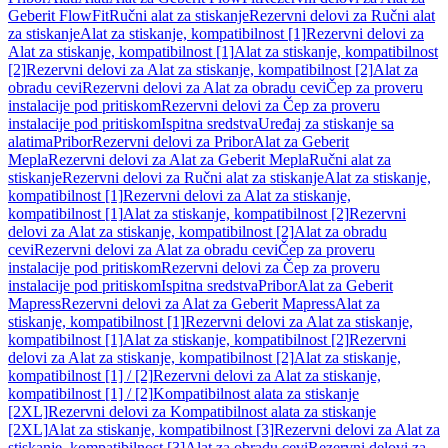
Geberit FlowFit
Ručni alat za stiskanje
Rezervni delovi za Ručni alat
za stiskanje
Alat za stiskanje, kompatibilnost [1]
Rezervni delovi za
Alat za stiskanje, kompatibilnost [1]
Alat za stiskanje, kompatibilnost
[2]
Rezervni delovi za Alat za stiskanje, kompatibilnost [2]
Alat za
obradu cevi
Rezervni delovi za Alat za obradu cevi
Čep za proveru
instalacije pod pritiskom
Rezervni delovi za Čep za proveru
instalacije pod pritiskom
Ispitna sredstva
Uređaj za stiskanje sa
alatima
Pribor
Rezervni delovi za Pribor
Alat za Geberit
Mepla
Rezervni delovi za Alat za Geberit Mepla
Ručni alat za
stiskanje
Rezervni delovi za Ručni alat za stiskanje
Alat za stiskanje,
kompatibilnost [1]
Rezervni delovi za Alat za stiskanje,
kompatibilnost [1]
Alat za stiskanje, kompatibilnost [2]
Rezervni
delovi za Alat za stiskanje, kompatibilnost [2]
Alat za obradu
cevi
Rezervni delovi za Alat za obradu cevi
Čep za proveru
instalacije pod pritiskom
Rezervni delovi za Čep za proveru
instalacije pod pritiskom
Ispitna sredstva
Pribor
Alat za Geberit
Mapress
Rezervni delovi za Alat za Geberit Mapress
Alat za
stiskanje, kompatibilnost [1]
Rezervni delovi za Alat za stiskanje,
kompatibilnost [1]
Alat za stiskanje, kompatibilnost [2]
Rezervni
delovi za Alat za stiskanje, kompatibilnost [2]
Alat za stiskanje,
kompatibilnost [1] / [2]
Rezervni delovi za Alat za stiskanje,
kompatibilnost [1] / [2]
Kompatibilnost alata za stiskanje
[2XL]
Rezervni delovi za Kompatibilnost alata za stiskanje
[2XL]
Alat za stiskanje, kompatibilnost [3]
Rezervni delovi za Alat za
stiskanje, kompatibilnost [3]
Alat za obradu cevi
Rezervni delovi za