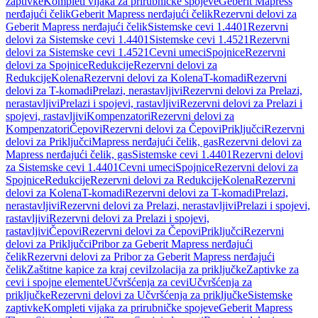
zaptivke
Kompleti vijaka za prirubničke spojeve
Geberit Mapress
nerđajući čelik
Geberit Mapress nerđajući čelik
Rezervni delovi za
Geberit Mapress nerđajući čelik
Sistemske cevi 1.4401
Rezervni
delovi za Sistemske cevi 1.4401
Sistemske cevi 1.4521
Rezervni
delovi za Sistemske cevi 1.4521
Cevni umeci
Spojnice
Rezervni
delovi za Spojnice
Redukcije
Rezervni delovi za
Redukcije
Kolena
Rezervni delovi za Kolena
T-komadi
Rezervni
delovi za T-komadi
Prelazi, nerastavljivi
Rezervni delovi za Prelazi,
nerastavljivi
Prelazi i spojevi, rastavljivi
Rezervni delovi za Prelazi i
spojevi, rastavljivi
Kompenzatori
Rezervni delovi za
Kompenzatori
Čepovi
Rezervni delovi za Čepovi
Priključci
Rezervni
delovi za Priključci
Mapress nerđajući čelik, gas
Rezervni delovi za
Mapress nerđajući čelik, gas
Sistemske cevi 1.4401
Rezervni delovi
za Sistemske cevi 1.4401
Cevni umeci
Spojnice
Rezervni delovi za
Spojnice
Redukcije
Rezervni delovi za Redukcije
Kolena
Rezervni
delovi za Kolena
T-komadi
Rezervni delovi za T-komadi
Prelazi,
nerastavljivi
Rezervni delovi za Prelazi, nerastavljivi
Prelazi i spojevi,
rastavljivi
Rezervni delovi za Prelazi i spojevi,
rastavljivi
Čepovi
Rezervni delovi za Čepovi
Priključci
Rezervni
delovi za Priključci
Pribor za Geberit Mapress nerđajući
čelik
Rezervni delovi za Pribor za Geberit Mapress nerđajući
čelik
Zaštitne kapice za kraj cevi
Izolacija za priključke
Zaptivke za
cevi i spojne elemente
Učvršćenja za cevi
Učvršćenja za
priključke
Rezervni delovi za Učvršćenja za priključke
Sistemske
zaptivke
Kompleti vijaka za prirubničke spojeve
Geberit Mapress