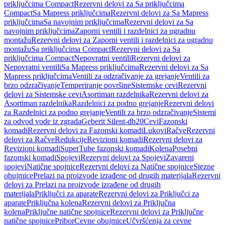
priključcima Compact
Rezervni delovi za Sa priključcima
Compact
Sa Mapress priključcima
Rezervni delovi za Sa Mapress
priključcima
Sa navojnim priključcima
Rezervni delovi za Sa
navojnim priključcima
Zaporni ventili i razdelnici za ugradnu
montažu
Rezervni delovi za Zaporni ventili i razdelnici za ugradnu
montažu
Sa priključcima Compact
Rezervni delovi za Sa
priključcima Compact
Nepovratni ventili
Rezervni delovi za
Nepovratni ventili
Sa Mapress priključcima
Rezervni delovi za Sa
Mapress priključcima
Ventili za odzračivanje za grejanje
Ventili za
brzo odzračivanje
Temperiranje površine
Sistemske cevi
Rezervni
delovi za Sistemske cevi
Asortiman razdelnika
Rezervni delovi za
Asortiman razdelnika
Razdelnici za podno grejanje
Rezervni delovi
za Razdelnici za podno grejanje
Ventili za brzo odzračivanje
Sistemi
za odvod vode iz zgrada
Geberit Silent-db20
Cevi
Fazonski
komadi
Rezervni delovi za Fazonski komadi
Lukovi
Račve
Rezervni
delovi za Račve
Redukcije
Revizioni komadi
Rezervni delovi za
Revizioni komadi
SuperTube fazonski komadi
Kolena
Posebni
fazonski komadi
Spojevi
Rezervni delovi za Spojevi
Zavareni
spojevi
Natične spojnice
Rezervni delovi za Natične spojnice
Stezne
obujmice
Prelazi na proizvode izrađene od drugih materijala
Rezervni
delovi za Prelazi na proizvode izrađene od drugih
materijala
Priključci za aparate
Rezervni delovi za Priključci za
aparate
Priključna kolena
Rezervni delovi za Priključna
kolena
Priključne natične spojnice
Rezervni delovi za Priključne
natične spojnice
Pribor
Cevne obujmice
Učvršćenja za cevne