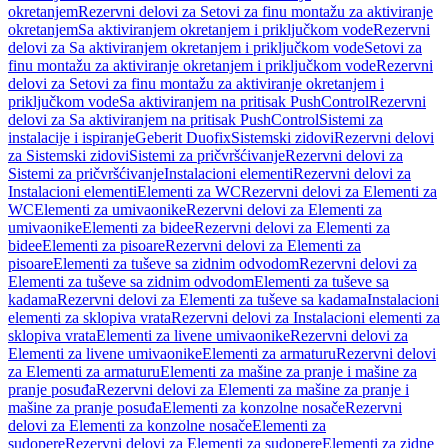
okretanjem
Rezervni delovi za Setovi za finu montažu za aktiviranje
okretanjem
Sa aktiviranjem okretanjem i priključkom vode
Rezervni
delovi za Sa aktiviranjem okretanjem i priključkom vode
Setovi za
finu montažu za aktiviranje okretanjem i priključkom vode
Rezervni
delovi za Setovi za finu montažu za aktiviranje okretanjem i
priključkom vode
Sa aktiviranjem na pritisak PushControl
Rezervni
delovi za Sa aktiviranjem na pritisak PushControl
Sistemi za
instalacije i ispiranje
Geberit Duofix
Sistemski zidovi
Rezervni delovi
za Sistemski zidovi
Sistemi za pričvršćivanje
Rezervni delovi za
Sistemi za pričvršćivanje
Instalacioni elementi
Rezervni delovi za
Instalacioni elementi
Elementi za WC
Rezervni delovi za Elementi za
WC
Elementi za umivaonike
Rezervni delovi za Elementi za
umivaonike
Elementi za bidee
Rezervni delovi za Elementi za
bidee
Elementi za pisoare
Rezervni delovi za Elementi za
pisoare
Elementi za tuševe sa zidnim odvodom
Rezervni delovi za
Elementi za tuševe sa zidnim odvodom
Elementi za tuševe sa
kadama
Rezervni delovi za Elementi za tuševe sa kadama
Instalacioni
elementi za sklopiva vrata
Rezervni delovi za Instalacioni elementi za
sklopiva vrata
Elementi za livene umivaonike
Rezervni delovi za
Elementi za livene umivaonike
Elementi za armaturu
Rezervni delovi
za Elementi za armaturu
Elementi za mašine za pranje i mašine za
pranje posuđa
Rezervni delovi za Elementi za mašine za pranje i
mašine za pranje posuđa
Elementi za konzolne nosače
Rezervni
delovi za Elementi za konzolne nosače
Elementi za
sudopere
Rezervni delovi za Elementi za sudopere
Elementi za zidne