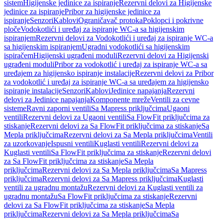
sistem
Higijenske jedinice za ispiranje
Rezervni delovi za Higijenske
jedinice za ispiranje
Pribor za higijenske jedinice za
ispiranje
Senzori
Kablovi
Ograničavač protoka
Poklopci i pokrivne
ploče
Vodokotlići i uređaj za ispiranje WC-a sa higijenskim
ispiranjem
Rezervni delovi za Vodokotlići i uređaj za ispiranje WC-a
sa higijenskim ispiranjem
Ugradni vodokotlići sa higijenskim
ispiračem
Higijenski ugrađeni moduli
Rezervni delovi za Higijenski
ugrađeni moduli
Pribor za vodokotlić i uređaj za ispiranje WC-a sa
uređajem za higijensko ispiranje instalacije
Rezervni delovi za Pribor
za vodokotlić i uređaj za ispiranje WC-a sa uređajem za higijensko
ispiranje instalacije
Senzori
Kablovi
Jedinice napajanja
Rezervni
delovi za Jedinice napajanja
Komponente mreže
Ventili za cevne
sisteme
Ravni zaporni ventili
Sa Mapress priključcima
Ugaoni
ventili
Rezervni delovi za Ugaoni ventili
Sa FlowFit priključcima za
stiskanje
Rezervni delovi za Sa FlowFit priključcima za stiskanje
Sa
Mepla priključcima
Rezervni delovi za Sa Mepla priključcima
Ventili
za uzorkovanje
Ispusni ventili
Kuglasti ventili
Rezervni delovi za
Kuglasti ventili
Sa FlowFit priključcima za stiskanje
Rezervni delovi
za Sa FlowFit priključcima za stiskanje
Sa Mepla
priključcima
Rezervni delovi za Sa Mepla priključcima
Sa Mapress
priključcima
Rezervni delovi za Sa Mapress priključcima
Kuglasti
ventili za ugradnu montažu
Rezervni delovi za Kuglasti ventili za
ugradnu montažu
Sa FlowFit priključcima za stiskanje
Rezervni
delovi za Sa FlowFit priključcima za stiskanje
Sa Mepla
priključcima
Rezervni delovi za Sa Mepla priključcima
Sa