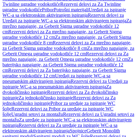
Twinline ugradne vodokotliće
Rezervni delovi za Za Twinline
ugradne vodokotliće
Pribor
Potrošni materijali
Uređaji za ispiranje
WC-a sa elektronskim aktiviranjem ispiranja
Rezervni delovi za
Uređaji za ispiranje WC-a sa elektronskim aktiviranjem ispiranja
Za
mrežno napajanje, za Geberit Sigma ugradne vodokotliće 12
cm
Rezervni delovi za Za mrežno napajanje, za Geberit Sigma
ugradne vodokotliće 12 cm
Za mrežno napajanje, za Geberit Sigma
ugradne vodokotliće 8 cm
Rezervni delovi za Za mrežno napajanje,
za Geberit Sigma ugradne vodokotliće 8 cm
Za mrežno napajanje, za
Geberit Omega ugradne vodokotliće 12 cm
Rezervni delovi za Za
mrežno napajanje, za Geberit Omega ugradne vodokotliće 12 cm
Za
baterijsko napajanje, za Geberit Sigma ugradne vodokotliće 12
cm
Rezervni delovi za Za baterijsko napajanje, za Geberit Sigma
ugradne vodokotliće 12 cm
Uređaji za ispiranje WC-a sa
pneumatskim aktiviranjem ispiranja
Rezervni delovi za Uređaji za
ispiranje WC-a sa pneumatskim aktiviranjem ispiranja
Za
dvokoličinsko ispiranje
Rezervni delovi za Za dvokoličinsko
ispiranje
Za jednokoličinsko ispiranje
Rezervni delovi za Za
jednokoličinsko ispiranje
Pribor za uređaje za ispiranje WC
šolje
Rezervni delovi za Pribor za uređaje za ispiranje WC
šolje
Ugradni setovi za montažu
Rezervni delovi za Ugradni setovi za
montažu
Za uređaje za ispiranje WC-a sa elektronskim aktiviranjem
ispiranja
Rezervni delovi za Za uređaje za ispiranje WC-a sa
elektronskim aktiviranjem ispiranja
Spojnice
Geberit Monolith
sanitarni moduli
Sanitarni moduli za WC šolje
Rezervni delovi za