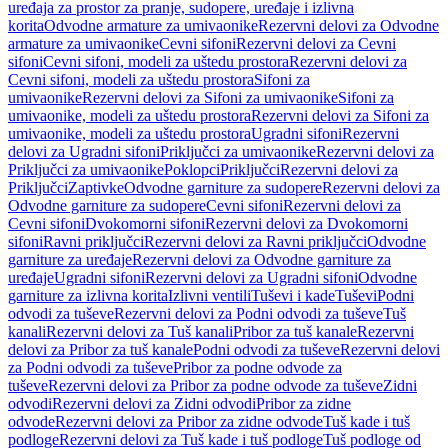
uređaja za prostor za pranje, sudopere, uređaje i izlivna
korita
Odvodne armature za umivaonike
Rezervni delovi za Odvodne
armature za umivaonike
Cevni sifoni
Rezervni delovi za Cevni
sifoni
Cevni sifoni, modeli za uštedu prostora
Rezervni delovi za
Cevni sifoni, modeli za uštedu prostora
Sifoni za
umivaonike
Rezervni delovi za Sifoni za umivaonike
Sifoni za
umivaonike, modeli za uštedu prostora
Rezervni delovi za Sifoni za
umivaonike, modeli za uštedu prostora
Ugradni sifoni
Rezervni
delovi za Ugradni sifoni
Priključci za umivaonike
Rezervni delovi za
Priključci za umivaonike
Poklopci
Priključci
Rezervni delovi za
Priključci
Zaptivke
Odvodne garniture za sudopere
Rezervni delovi za
Odvodne garniture za sudopere
Cevni sifoni
Rezervni delovi za
Cevni sifoni
Dvokomorni sifoni
Rezervni delovi za Dvokomorni
sifoni
Ravni priključci
Rezervni delovi za Ravni priključci
Odvodne
garniture za uređaje
Rezervni delovi za Odvodne garniture za
uređaje
Ugradni sifoni
Rezervni delovi za Ugradni sifoni
Odvodne
garniture za izlivna korita
Izlivni ventili
Tuševi i kade
Tuševi
Podni
odvodi za tuševe
Rezervni delovi za Podni odvodi za tuševe
Tuš
kanali
Rezervni delovi za Tuš kanali
Pribor za tuš kanale
Rezervni
delovi za Pribor za tuš kanale
Podni odvodi za tuševe
Rezervni delovi
za Podni odvodi za tuševe
Pribor za podne odvode za
tuševe
Rezervni delovi za Pribor za podne odvode za tuševe
Zidni
odvodi
Rezervni delovi za Zidni odvodi
Pribor za zidne
odvode
Rezervni delovi za Pribor za zidne odvode
Tuš kade i tuš
podloge
Rezervni delovi za Tuš kade i tuš podloge
Tuš podloge od