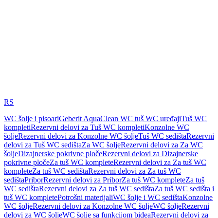
RS
WC šolje i pisoari
Geberit AquaClean WC tuš WC uređaji
Tuš WC
kompleti
Rezervni delovi za Tuš WC kompleti
Konzolne WC
šolje
Rezervni delovi za Konzolne WC šolje
Tuš WC sedišta
Rezervni
delovi za Tuš WC sedišta
Za WC šolje
Rezervni delovi za Za WC
šolje
Dizajnerske pokrivne ploče
Rezervni delovi za Dizajnerske
pokrivne ploče
Za tuš WC komplete
Rezervni delovi za Za tuš WC
komplete
Za tuš WC sedišta
Rezervni delovi za Za tuš WC
sedišta
Pribor
Rezervni delovi za Pribor
Za tuš WC komplete
Za tuš
WC sedišta
Rezervni delovi za Za tuš WC sedišta
Za tuš WC sedišta i
tuš WC komplete
Potrošni materijali
WC šolje i WC sedišta
Konzolne
WC šolje
Rezervni delovi za Konzolne WC šolje
WC šolje
Rezervni
delovi za WC šolje
WC šolje sa funkcijom bidea
Rezervni delovi za