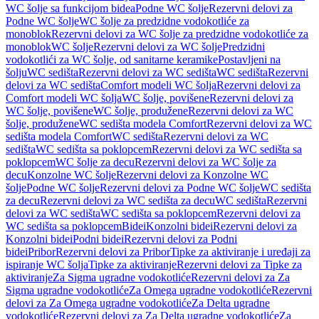
WC šolje sa funkcijom bidea
Podne WC šolje
Rezervni delovi za
Podne WC šolje
WC šolje za predzidne vodokotliće za
monoblok
Rezervni delovi za WC šolje za predzidne vodokotliće za
monoblok
WC šolje
Rezervni delovi za WC šolje
Predzidni
vodokotlići za WC šolje, od sanitarne keramike
Postavljeni na
šolju
WC sedišta
Rezervni delovi za WC sedišta
WC sedišta
Rezervni
delovi za WC sedišta
Comfort modeli WC šolja
Rezervni delovi za
Comfort modeli WC šolja
WC šolje, povišene
Rezervni delovi za
WC šolje, povišene
WC šolje, produžene
Rezervni delovi za WC
šolje, produžene
WC sedišta modela Comfort
Rezervni delovi za WC
sedišta modela Comfort
WC sedišta
Rezervni delovi za WC
sedišta
WC sedišta sa poklopcem
Rezervni delovi za WC sedišta sa
poklopcem
WC šolje za decu
Rezervni delovi za WC šolje za
decu
Konzolne WC šolje
Rezervni delovi za Konzolne WC
šolje
Podne WC šolje
Rezervni delovi za Podne WC šolje
WC sedišta
za decu
Rezervni delovi za WC sedišta za decu
WC sedišta
Rezervni
delovi za WC sedišta
WC sedišta sa poklopcem
Rezervni delovi za
WC sedišta sa poklopcem
Bidei
Konzolni bidei
Rezervni delovi za
Konzolni bidei
Podni bidei
Rezervni delovi za Podni
bidei
Pribor
Rezervni delovi za Pribor
Tipke za aktiviranje i uređaji za
ispiranje WC šolja
Tipke za aktiviranje
Rezervni delovi za Tipke za
aktiviranje
Za Sigma ugradne vodokotliće
Rezervni delovi za Za
Sigma ugradne vodokotliće
Za Omega ugradne vodokotliće
Rezervni
delovi za Za Omega ugradne vodokotliće
Za Delta ugradne
vodokotliće
Rezervni delovi za Za Delta ugradne vodokotliće
Za