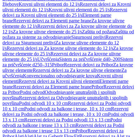
žljebove
Krovni ulivni elementi do 12 l/s
Rezervni delovi za Krovni
ulivni elementi do 12 l/s
Krovni ulivni elementi do 25 l/s
Rezervni
delovi za Krovni ulivni elementi do 25 l/s
Elementi parne
brane
Rezervni delovi za Elementi parne brane
Za krovne ulivne
elemente do 12 l/s
Rezervni delovi za Za krovne ulivne elemente do
12 l/s
Za krovne ulivne elemente do 25 l/s
Zaštita od požara
Zaštita od
požara za sisteme za odvodnjavanje
Sigurnosni prelivi
Rezervni
delovi za Sigurnosni prelivi
Za krovne ulivne elemente do 12
l/s
Rezervni delovi za Za krovne ulivne elemente do 12 l/s
Za krovne
ulivne elemente do 25 l/s
Rezervni delovi za Za krovne ulivne
elemente do 25 l/s
Učvršćenja
Sistem za pričvršćenje d40–200
Sistem
za pričvršćenje d250–315
Pribor
Rezervni delovi za Pribor
Za krovne
ulivne elemente
Rezervni delovi za Za krovne ulivne elemente
Za
učvršćenja
Konvencionalno odvodnjavanje krova
Krovni ulivni
elementi
Rezervni delovi za Krovni ulivni elementi
Elementi parne
brane
Rezervni delovi za Elementi parne brane
Pribor
Rezervni delovi
za Pribor
Podni odvod
Odvodnjavanje unutrašnjih i spoljnih
površina
Rezervni delovi za Odvodnjavanje unutrašnjih i spoljnih
površina
Podni odvodi 10 x 10 cm
Rezervni delovi za Podni odvodi
10 x 10 cm
Podni odvodi za balkone i terase, 10 x 10 cm
Rezervni
delovi za Podni odvodi za balkone i terase, 10 x 10 cm
Podni odvodi
13 x 13 cm
Rezervni delovi za Podni odvodi 13 x 13 cm
Podni
odvodi za balkone i terase 13 x 13 cm
Rezervni delovi za Podni
odvodi za balkone i terase 13 x 13 cm
Pribor
Rezervni delovi za
Pribor
Alati
Alati
Alat za Geberit FlowFit
Rezervni delovi za Alat za