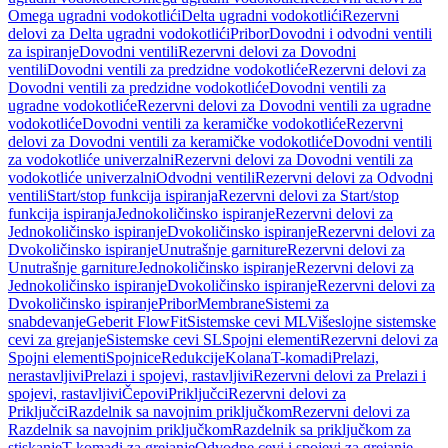
Omega ugradni vodokotlići
Delta ugradni vodokotlići
Rezervni
delovi za Delta ugradni vodokotlići
Pribor
Dovodni i odvodni ventili
za ispiranje
Dovodni ventili
Rezervni delovi za Dovodni
ventili
Dovodni ventili za predzidne vodokotliće
Rezervni delovi za
Dovodni ventili za predzidne vodokotliće
Dovodni ventili za
ugradne vodokotliće
Rezervni delovi za Dovodni ventili za ugradne
vodokotliće
Dovodni ventili za keramičke vodokotliće
Rezervni
delovi za Dovodni ventili za keramičke vodokotliće
Dovodni ventili
za vodokotliće univerzalni
Rezervni delovi za Dovodni ventili za
vodokotliće univerzalni
Odvodni ventili
Rezervni delovi za Odvodni
ventili
Start/stop funkcija ispiranja
Rezervni delovi za Start/stop
funkcija ispiranja
Jednokoličinsko ispiranje
Rezervni delovi za
Jednokoličinsko ispiranje
Dvokoličinsko ispiranje
Rezervni delovi za
Dvokoličinsko ispiranje
Unutrašnje garniture
Rezervni delovi za
Unutrašnje garniture
Jednokoličinsko ispiranje
Rezervni delovi za
Jednokoličinsko ispiranje
Dvokoličinsko ispiranje
Rezervni delovi za
Dvokoličinsko ispiranje
Pribor
Membrane
Sistemi za
snabdevanje
Geberit FlowFit
Sistemske cevi ML
Višeslojne sistemske
cevi za grejanje
Sistemske cevi SL
Spojni elementi
Rezervni delovi za
Spojni elementi
Spojnice
Redukcije
Kolana
T-komadi
Prelazi,
nerastavljivi
Prelazi i spojevi, rastavljivi
Rezervni delovi za Prelazi i
spojevi, rastavljivi
Čepovi
Priključci
Rezervni delovi za
Priključci
Razdelnik sa navojnim priključkom
Rezervni delovi za
Razdelnik sa navojnim priključkom
Razdelnik sa priključkom za
stiskanje
T-komadi za grejanje
Odvodne cevi i spojevi za grejanje,