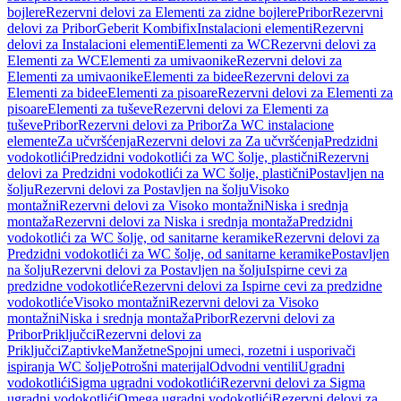
bojlere
Rezervni delovi za Elementi za zidne bojlere
Pribor
Rezervni
delovi za Pribor
Geberit Kombifix
Instalacioni elementi
Rezervni
delovi za Instalacioni elementi
Elementi za WC
Rezervni delovi za
Elementi za WC
Elementi za umivaonike
Rezervni delovi za
Elementi za umivaonike
Elementi za bidee
Rezervni delovi za
Elementi za bidee
Elementi za pisoare
Rezervni delovi za Elementi za
pisoare
Elementi za tuševe
Rezervni delovi za Elementi za
tuševe
Pribor
Rezervni delovi za Pribor
Za WC instalacione
elemente
Za učvršćenja
Rezervni delovi za Za učvršćenja
Predzidni
vodokotlići
Predzidni vodokotlići za WC šolje, plastični
Rezervni
delovi za Predzidni vodokotlići za WC šolje, plastični
Postavljen na
šolju
Rezervni delovi za Postavljen na šolju
Visoko
montažni
Rezervni delovi za Visoko montažni
Niska i srednja
montaža
Rezervni delovi za Niska i srednja montaža
Predzidni
vodokotlići za WC šolje, od sanitarne keramike
Rezervni delovi za
Predzidni vodokotlići za WC šolje, od sanitarne keramike
Postavljen
na šolju
Rezervni delovi za Postavljen na šolju
Ispirne cevi za
predzidne vodokotliće
Rezervni delovi za Ispirne cevi za predzidne
vodokotliće
Visoko montažni
Rezervni delovi za Visoko
montažni
Niska i srednja montaža
Pribor
Rezervni delovi za
Pribor
Priključci
Rezervni delovi za
Priključci
Zaptivke
Manžetne
Spojni umeci, rozetni i usporivači
ispiranja WC šolje
Potrošni materijal
Odvodni ventili
Ugradni
vodokotlići
Sigma ugradni vodokotlići
Rezervni delovi za Sigma
ugradni vodokotlići
Omega ugradni vodokotlići
Rezervni delovi za