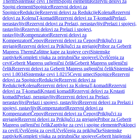
Therm
Sistemske cevi Therm
Spojni elementi
Rezervni delovi za
Spojni elementi
Spojnice
Rezervni delovi za
Spojnice
Redukcije
Rezervni delovi za Redukcije
Kolena
Rezervni
delovi za Kolena
T-komadi
Rezervni delovi za T-komadi
Prelazi,
nerastavljivi
Rezervni delovi za Prelazi, nerastavljivi
Prelazi i spojevi,
rastavljivi
Rezervni delovi za Prelazi i spojevi,
rastavljivi
Kompenzatori
Rezervni delovi za
Kompenzatori
Čepovi
Rezervni delovi za Čepovi
Priključci za
grejanje
Rezervni delovi za Priključci za grejanje
Pribor za Geberit
Mapress Therm
Zaštitne kape za krajeve cevi
Sistemske
zaptivke
Kompleti vijaka za prirubničke spojeve
Učvršćenja za
cevi
Geberit Mapress ugljenični čelik
Geberit Mapress ugljenični
čelik
Rezervni delovi za Geberit Mapress ugljenični čelik
Sistemske
cevi 1.0034
Sistemske cevi 1.0215
Cevni umeci
Spojnice
Rezervni
delovi za Spojnice
Redukcije
Rezervni delovi za
Redukcije
Kolena
Rezervni delovi za Kolena
T-komadi
Rezervni
delovi za T-komadi
Krstasti komadi
Rezervni delovi za Krstasti
komadi
Prelazi, nerastavljivi
Rezervni delovi za Prelazi,
nerastavljivi
Prelazi i spojevi, rastavljivi
Rezervni delovi za Prelazi i
spojevi, rastavljivi
Kompenzatori
Rezervni delovi za
Kompenzatori
Čepovi
Rezervni delovi za Čepovi
Priključci za
grejanje
Rezervni delovi za Priključci za grejanje
Pribor za Geberit
Mapress ugljenični čelik
Zaptivke za cevi i spojne elemente
Poklopci
za cevi
Učvršćenja za cevi
Učvršćenja za priključke
Sistemske
zaptivke
Kompleti vijaka za prirubničke spojeve
Geberit higijenski