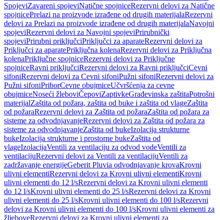
Spojevi
Zavareni spojevi
Natične spojnice
Rezervni delovi za Natične
spojnice
Prelazi na proizvode izrađene od drugih materijala
Rezervni
delovi za Prelazi na proizvode izrađene od drugih materijala
Navojni
spojevi
Rezervni delovi za Navojni spojevi
Prirubnički
spojevi
Prirubni priključci
Priključci za aparate
Rezervni delovi za
Priključci za aparate
Priključna kolena
Rezervni delovi za Priključna
kolena
Priključne spojnice
Rezervni delovi za Priključne
spojnice
Ravni priključci
Rezervni delovi za Ravni priključci
Cevni
sifoni
Rezervni delovi za Cevni sifoni
Pužni sifoni
Rezervni delovi za
Pužni sifoni
Pribor
Cevne obujmice
Učvršćenja za cevne
obujmice
Noseći žlebovi
Čepovi
Zaptivke
Građevinska zaštita
Potrošni
materijal
Zaštita od požara, zaštita od buke i zaštita od vlage
Zaštita
od požara
Rezervni delovi za Zaštita od požara
Zaštita od požara za
sisteme za odvodnjavanje
Rezervni delovi za Zaštita od požara za
sisteme za odvodnjavanje
Zaštita od buke
Izolacija strukturne
buke
Izolacija strukturne i prostorne buke
Zaštita od
vlage
Izolacija
Ventili za ventilaciju za odvod vode
Ventili za
ventilaciju
Rezervni delovi za Ventili za ventilaciju
Ventili za
zadržavanje energije
Geberit Pluvia odvodnjavanje krova
Krovni
ulivni elementi
Rezervni delovi za Krovni ulivni elementi
Krovni
ulivni elementi do 12 l/s
Rezervni delovi za Krovni ulivni elementi
do 12 l/s
Krovni ulivni elementi do 25 l/s
Rezervni delovi za Krovni
ulivni elementi do 25 l/s
Krovni ulivni elementi do 100 l/s
Rezervni
delovi za Krovni ulivni elementi do 100 l/s
Krovni ulivni elementi za
žljebove
Rezervni delovi za Krovni ulivni elementi za