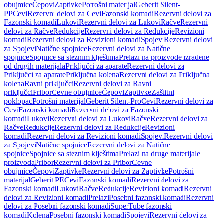
obujmice
Čepovi
Zaptivke
Potrošni materijal
Geberit Silent-
PP
Cevi
Rezervni delovi za Cevi
Fazonski komadi
Rezervni delovi za
Fazonski komadi
Lukovi
Rezervni delovi za Lukovi
Račve
Rezervni
delovi za Račve
Redukcije
Rezervni delovi za Redukcije
Revizioni
komadi
Rezervni delovi za Revizioni komadi
Spojevi
Rezervni delovi
za Spojevi
Natične spojnice
Rezervni delovi za Natične
spojnice
Spojnice sa steznim klještima
Prelazi na proizvode izrađene
od drugih materijala
Priključci za aparate
Rezervni delovi za
Priključci za aparate
Priključna kolena
Rezervni delovi za Priključna
kolena
Ravni priključci
Rezervni delovi za Ravni
priključci
Pribor
Cevne obujmice
Čepovi
Zaptivke
Zaštitni
poklopac
Potrošni materijal
Geberit Silent-Pro
Cevi
Rezervni delovi za
Cevi
Fazonski komadi
Rezervni delovi za Fazonski
komadi
Lukovi
Rezervni delovi za Lukovi
Račve
Rezervni delovi za
Račve
Redukcije
Rezervni delovi za Redukcije
Revizioni
komadi
Rezervni delovi za Revizioni komadi
Spojevi
Rezervni delovi
za Spojevi
Natične spojnice
Rezervni delovi za Natične
spojnice
Spojnice sa steznim klještima
Prelazi na druge materijale
proizvoda
Pribor
Rezervni delovi za Pribor
Cevne
obujmice
Čepovi
Zaptivke
Rezervni delovi za Zaptivke
Potrošni
materijal
Geberit PE
Cevi
Fazonski komadi
Rezervni delovi za
Fazonski komadi
Lukovi
Račve
Redukcije
Revizioni komadi
Rezervni
delovi za Revizioni komadi
Prelazi
Posebni fazonski komadi
Rezervni
delovi za Posebni fazonski komadi
SuperTube fazonski
komadi
Kolena
Posebni fazonski komadi
Spojevi
Rezervni delovi za