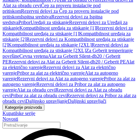
Alat za obradu cevi
Čep za proveru instalacije pod
pritiskom
Rezervni delovi za Čep za proveru instalacije pod
pritiskom
Ispitna sredstva
Rezervni delovi za Ispitna
sredstva
Pribor
Uređaji za stiskanje
Rezervni delovi za Uređaji za
stiskanje
Kompatibilnost uređaja za stiskanje [1]
Rezervni delovi za
Kompatibilnost uređaja za stiskanje [1]
Kompatibilnost uređaja za
stiskanje [2]
Rezervni delovi za Kompatibilnost uređaja za stiskanje
[2]
Kompatibilnost uređaja za stiskanje [2XL]
Rezervni delovi za
Kompatibilnost uređaja za stiskanje [2XL]
Za Geberit temperiranje
površine
Cevna vretena
Alat za Geberit Silent-db20 / Geberit
PE
Rezervni delovi za Alat za Geberit Silent-db20 / Geberit PE
Alat
za električno varenje
Rezervni delovi za Alat za električno
varenje
Pribor za alat za električno varenje
Alat za autogeno
varenje
Rezervni delovi za Alat za autogeno varenje
Pribor za alat za
autogeno varenje
Rezervni delovi za Pribor za alat za autogeno
varenje
Alat za obradu cevi
Rezervni delovi za Alat za obradu
cevi
Pribor za alat za obradu cevi
Rezervni delovi za Pribor za alat za
obradu cevi
Daljinsko upravljanje
Daljinski upravljači
Kategorije proizvoda
Kupatilske serije
Novosti