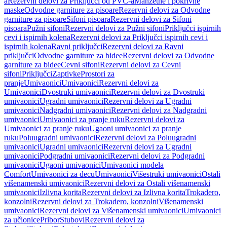
a
Rezervni delovi za Priključci od PVC-a
Manžetne i pokrivne
maske
Odvodne garniture za pisoare
Rezervni delovi za Odvodne
garniture za pisoare
Sifoni pisoara
Rezervni delovi za Sifoni
pisoara
Pužni sifoni
Rezervni delovi za Pužni sifoni
Priključci ispirnih
cevi i ispirnih kolena
Rezervni delovi za Priključci ispirnih cevi i
ispirnih kolena
Ravni priključci
Rezervni delovi za Ravni
priključci
Odvodne garniture za bidee
Rezervni delovi za Odvodne
garniture za bidee
Cevni sifoni
Rezervni delovi za Cevni
sifoni
Priključci
Zaptivke
Prostori za
pranje
Umivaonici
Umivaonici
Rezervni delovi za
Umivaonici
Dvostruki umivaonici
Rezervni delovi za Dvostruki
umivaonici
Ugradni umivaonici
Rezervni delovi za Ugradni
umivaonici
Nadgradni umivaonici
Rezervni delovi za Nadgradni
umivaonici
Umivaonici za pranje ruku
Rezervni delovi za
Umivaonici za pranje ruku
Ugaoni umivaonici za pranje
ruku
Poluugradni umivaonici
Rezervni delovi za Poluugradni
umivaonici
Ugradni umivaonici
Rezervni delovi za Ugradni
umivaonici
Podgradni umivaonici
Rezervni delovi za Podgradni
umivaonici
Ugaoni umivaonici
Umivaonici modela
Comfort
Umivaonici za decu
Umivaonici
Višestruki umivaonici
Ostali
višenamenski umivaonici
Rezervni delovi za Ostali višenamenski
umivaonici
Izlivna korita
Rezervni delovi za Izlivna korita
Trokadero,
konzolni
Rezervni delovi za Trokadero, konzolni
Višenamenski
umivaonici
Rezervni delovi za Višenamenski umivaonici
Umivaonici
za učionice
Pribor
Stubovi
Rezervni delovi za