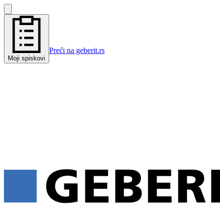
Preći na geberit.rs
Moji spiskovi