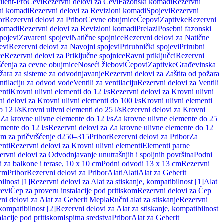
ilent-Pro
Cevi
Rezervni delovi za Cevi
Fazonski komadi
Rezervni
ni komadi
Rezervni delovi za Revizioni komadi
Spojevi
Rezervni
or
Rezervni delovi za Pribor
Cevne obujmice
Čepovi
Zaptivke
Rezervni
komadi
Rezervni delovi za Revizioni komadi
Prelazi
Posebni fazonski
pojevi
Zavareni spojevi
Natične spojnice
Rezervni delovi za Natične
evi
Rezervni delovi za Navojni spojevi
Prirubnički spojevi
Prirubni
ce
Rezervni delovi za Priključne spojnice
Ravni priključci
Rezervni
ćenja za cevne obujmice
Noseći žlebovi
Čepovi
Zaptivke
Građevinska
ožara za sisteme za odvodnjavanje
Rezervni delovi za Zaštita od požara
entilaciju za odvod vode
Ventili za ventilaciju
Rezervni delovi za Ventili
enti
Krovni ulivni elementi do 12 l/s
Rezervni delovi za Krovni ulivni
i delovi za Krovni ulivni elementi do 100 l/s
Krovni ulivni elementi
 12 l/s
Krovni ulivni elementi do 25 l/s
Rezervni delovi za Krovni
 Za krovne ulivne elemente do 12 l/s
Za krovne ulivne elemente do 25
emente do 12 l/s
Rezervni delovi za Za krovne ulivne elemente do 12
em za pričvršćenje d250–315
Pribor
Rezervni delovi za Pribor
Za
enti
Rezervni delovi za Krovni ulivni elementi
Elementi parne
ervni delovi za Odvodnjavanje unutrašnjih i spoljnih površina
Podni
 za balkone i terase, 10 x 10 cm
Podni odvodi 13 x 13 cm
Rezervni
 cm
Pribor
Rezervni delovi za Pribor
Alati
Alati
Alat za Geberit
ilnost [1]
Rezervni delovi za Alat za stiskanje, kompatibilnost [1]
Alat
cevi
Čep za proveru instalacije pod pritiskom
Rezervni delovi za Čep
ni delovi za Alat za Geberit Mepla
Ručni alat za stiskanje
Rezervni
 kompatibilnost [2]
Rezervni delovi za Alat za stiskanje, kompatibilnost
lacije pod pritiskom
Ispitna sredstva
Pribor
Alat za Geberit