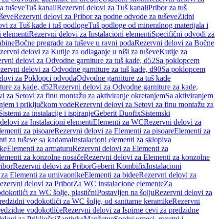
a tuševe
Tuš kanali
Rezervni delovi za Tuš kanali
Pribor za tuš
uševe
Rezervni delovi za Pribor za podne odvode za tuševe
Zidni
vi za Tuš kade i tuš podloge
Tuš podloge od mineralnog materijala i
i elementi
Rezervni delovi za Instalacioni elementi
Specifični odvodi za
abine
Bočne pregrade za tuševe u ravni poda
Rezervni delovi za Bočne
zervni delovi za Kutije za odlaganje u niši za tuševe
Kutije za
rvni delovi za Odvodne garniture za tuš kade, d52
Sa poklopcem
zervni delovi za Odvodne garniture za tuš kade, d90
Sa poklopcem
elovi za Poklopci odvoda
Odvodne garniture za tuš kade
ure za kade, d52
Rezervni delovi za Odvodne garniture za kade,
i za Setovi za finu montažu za aktiviranje okretanjem
Sa aktiviranjem
anjem i priključkom vode
Rezervni delovi za Setovi za finu montažu za
Sistemi za instalacije i ispiranje
Geberit Duofix
Sistemski
delovi za Instalacioni elementi
Elementi za WC
Rezervni delovi za
lementi za pisoare
Rezervni delovi za Elementi za pisoare
Elementi za
nti za tuševe sa kadama
Instalacioni elementi za sklopiva
ike
Elementi za armaturu
Rezervni delovi za Elementi za
lementi za konzolne nosače
Rezervni delovi za Elementi za konzolne
ibor
Rezervni delovi za Pribor
Geberit Kombifix
Instalacioni
 za Elementi za umivaonike
Elementi za bidee
Rezervni delovi za
ezervni delovi za Pribor
Za WC instalacione elemente
Za
dokotlići za WC šolje, plastični
Postavljen na šolju
Rezervni delovi za
redzidni vodokotlići za WC šolje, od sanitarne keramike
Rezervni
predzidne vodokotliće
Rezervni delovi za Ispirne cevi za predzidne
elovi za Priključci
Zaptivke
Manžetne
Spojni umeci, rozetni i