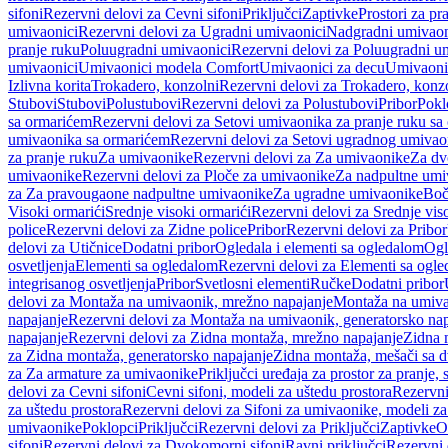
sifoni
Rezervni delovi za Cevni sifoni
Priključci
Zaptivke
Prostori za pr
umivaonici
Rezervni delovi za Ugradni umivaonici
Nadgradni umivaon
pranje ruku
Poluugradni umivaonici
Rezervni delovi za Poluugradni u
umivaonici
Umivaonici modela Comfort
Umivaonici za decu
Umivaoni
Izlivna korita
Trokadero, konzolni
Rezervni delovi za Trokadero, konz
Stubovi
Stubovi
Polustubovi
Rezervni delovi za Polustubovi
Pribor
Pokl
sa ormarićem
Rezervni delovi za Setovi umivaonika za pranje ruku s
umivaonika sa ormarićem
Rezervni delovi za Setovi ugradnog umivao
za pranje ruku
Za umivaonike
Rezervni delovi za Za umivaonike
Za dv
umivaonike
Rezervni delovi za Ploče za umivaonike
Za nadpultne umi
za Za pravougaone nadpultne umivaonike
Za ugradne umivaonike
Boč
Visoki ormarići
Srednje visoki ormarići
Rezervni delovi za Srednje vis
police
Rezervni delovi za Zidne police
Pribor
Rezervni delovi za Pribor
delovi za Utičnice
Dodatni pribor
Ogledala i elementi sa ogledalom
Ogl
osvetljenja
Elementi sa ogledalom
Rezervni delovi za Elementi sa ogl
integrisanog osvetljenja
Pribor
Svetlosni elementi
Ručke
Dodatni pribor
delovi za Montaža na umivaonik, mrežno napajanje
Montaža na umivao
napajanje
Rezervni delovi za Montaža na umivaonik, generatorsko nap
napajanje
Rezervni delovi za Zidna montaža, mrežno napajanje
Zidna 
za Zidna montaža, generatorsko napajanje
Zidna montaža, mešači sa d
za Za armature za umivaonike
Priključci uređaja za prostor za pranje, 
delovi za Cevni sifoni
Cevni sifoni, modeli za uštedu prostora
Rezervni
za uštedu prostora
Rezervni delovi za Sifoni za umivaonike, modeli za
umivaonike
Poklopci
Priključci
Rezervni delovi za Priključci
Zaptivke
O
sifoni
Rezervni delovi za Dvokomorni sifoni
Ravni priključci
Rezervni 