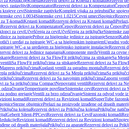
vi za Redukcije
Kolena
Rezervni delovi za Kolena
T-komadi
Rezervni de
jevi, rastavljivi
Kompenzatori
Rezervni delovi za Kompenzatori
Čepovi
a krajeve cevi
Sistemske zaptivke
Kompleti vijaka za prirubničke spojev
stemske cevi 1.0034
Sistemske cevi 1.0215
Cevni umeci
Spojnice
Rezervn
i za T-komadi
Krstasti komadi
Rezervni delovi za Krstasti komadi
Prelazi
i
Rezervni delovi za Kompenzatori
Čepovi
Rezervni delovi za Čepovi
Pri
klopci za cevi
Učvršćenja za cevi
Učvršćenja za priključke
Sistemske zap
dinice za ispiranje
Pribor za higijenske jedinice za ispiranje
Senzori
Kabl
tlići i uređaj za ispiranje WC-a sa higijenskim ispiranjem
Ugradni vodok
ispiranje WC-a sa uređajem za higijensko ispiranje instalacije
Rezervni d
ervni delovi za Jedinice napajanja
Komponente mreže
Ventili za cevne 
iskanje
Rezervni delovi za Sa FlowFit priključcima za stiskanje
Sa Mepla
ventili
Sa FlowFit priključcima za stiskanje
Rezervni delovi za Sa FlowFi
 Mapress priključcima
Kuglasti ventili za ugradnu montažu
Rezervni delo
pla priključcima
Rezervni delovi za Sa Mepla priključcima
Sa priključ
priključcima
Rezervni delovi za Sa navojnim priključcima
Zaporni ventil
vi za Sa priključcima Compact
Nepovratni ventili
Rezervni delovi za Nep
o odzračivanje
Temperiranje površine
Sistemske cevi
Rezervni delovi za 
 za podno grejanje
Ventili za brzo odzračivanje
Sistemi za odvod vode iz
vizioni komadi
Rezervni delovi za Revizioni komadi
SuperTube fazonsk
pojnice
Stezne obujmice
Prelazi na proizvode izrađene od drugih materij
Priključna kolena
Rezervni delovi za Priključna kolena
Priključne natičn
ijal
Geberit Silent-PP
Cevi
Rezervni delovi za Cevi
Fazonski komadi
Rez
Redukcije
Revizioni komadi
Rezervni delovi za Revizioni komadi
Spojev
rađene od drugih materijala
Priključci za aparate
Rezervni delovi za Priklj