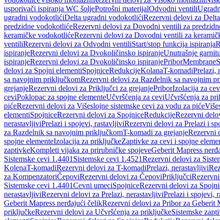
usporivači ispiranja WC šolje
Potrošni materijal
Odvodni ventili
Ugradn
ugradni vodokotlići
Delta ugradni vodokotlići
Rezervni delovi za Delta
predzidne vodokotliće
Rezervni delovi za Dovodni ventili za predzidn
keramičke vodokotliće
Rezervni delovi za Dovodni ventili za keramič
ventili
Rezervni delovi za Odvodni ventili
Start/stop funkcija ispiranja
R
ispiranje
Rezervni delovi za Dvokoličinsko ispiranje
Unutrašnje garnit
ispiranje
Rezervni delovi za Dvokoličinsko ispiranje
Pribor
Membrane
S
delovi za Spojni elementi
Spojnice
Redukcije
Kolana
T-komadi
Prelazi, 
sa navojnim priključkom
Rezervni delovi za Razdelnik sa navojnim p
grejanje
Rezervni delovi za Priključci za grejanje
Pribor
Izolacija za ce
cevi
Poklopac za spojne elemente
Učvršćenja za cevi
Učvršćenja za pri
piće
Rezervni delovi za Višeslojne sistemske cevi za vodu za piće
Više
elementi
Spojnice
Rezervni delovi za Spojnice
Redukcije
Rezervni delo
nerastavljivi
Prelazi i spojevi, rastavljivi
Rezervni delovi za Prelazi i spo
za Razdelnik sa navojnim priključkom
T-komadi za grejanje
Rezervni 
spojne elemente
Izolacija za priključke
Zaptivke za cevi i spojne eleme
zaptivke
Kompleti vijaka za prirubničke spojeve
Geberit Mapress nerđa
Sistemske cevi 1.4401
Sistemske cevi 1.4521
Rezervni delovi za Siste
Kolena
T-komadi
Rezervni delovi za T-komadi
Prelazi, nerastavljivi
Rez
za Kompenzatori
Čepovi
Rezervni delovi za Čepovi
Priključci
Rezervni 
Sistemske cevi 1.4401
Cevni umeci
Spojnice
Rezervni delovi za Spojni
nerastavljivi
Rezervni delovi za Prelazi, nerastavljivi
Prelazi i spojevi, r
Geberit Mapress nerđajući čelik
Rezervni delovi za Pribor za Geberit 
priključke
Rezervni delovi za Učvršćenja za priključke
Sistemske zapt