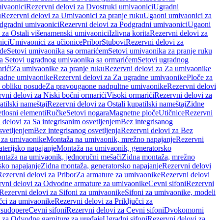
ivaonici
Rezervni delovi za Dvostruki umivaonici
Ugradni
u
Rezervni delovi za Umivaonici za pranje ruku
Ugaoni umivaonici za
dgradni umivaonici
Rezervni delovi za Podgradni umivaonici
Ugaoni
 za Ostali višenamenski umivaonici
Izlivna korita
Rezervni delovi za
ici
Umivaonici za učionice
Pribor
Stubovi
Rezervni delovi za
ade
Setovi umivaonika sa ormarićem
Setovi umivaonika za pranje ruku
za Setovi ugradnog umivaonika sa ormarićem
Setovi ugradnog
rići
Za umivaonike za pranje ruku
Rezervni delovi za Za umivaonike
radne umivaonike
Rezervni delovi za Za ugradne umivaonike
Ploče za
 obliku posude
Za pravougaone nadpultne umivaonike
Rezervni delovi
vni delovi za Niski bočni ormarići
Visoki ormarići
Rezervni delovi za
atilski nameštaj
Rezervni delovi za Ostali kupatilski nameštaj
Zidne
tlosni elementi
Ručke
Setovi nogara
Magnetne ploče
Utičnice
Rezervni
 delovi za Sa integrisanim osvetljenjem
Bez integrisanog
svetljenjem
Bez integrisanog osvetljenja
Rezervni delovi za Bez
 za umivaonike
Montaža na umivaonik, mrežno napajanje
Rezervni
terijsko napajanje
Montaža na umivaonik, generatorsko
ntaža na umivaonik, jednoručni mešači
Zidna montaža, mrežno
sko napajanje
Zidna montaža, generatorsko napajanje
Rezervni delovi
Rezervni delovi za Pribor
Za armature za umivaonike
Rezervni delovi
rvni delovi za Odvodne armature za umivaonike
Cevni sifoni
Rezervni
Rezervni delovi za Sifoni za umivaonike
Sifoni za umivaonike, modeli
učci za umivaonike
Rezervni delovi za Priključci za
 sudopere
Cevni sifoni
Rezervni delovi za Cevni sifoni
Dvokomorni
 za Odvodne garniture za uređaje
Ugradni sifoni
Rezervni delovi za