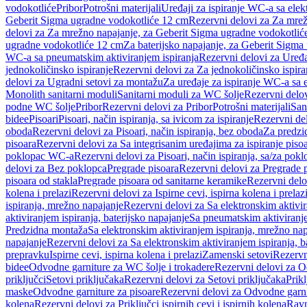
vodokotliće
Pribor
Potrošni materijali
Uređaji za ispiranje WC-a sa elek
Geberit Sigma ugradne vodokotliće 12 cm
Rezervni delovi za Za mre
delovi za Za mrežno napajanje, za Geberit Sigma ugradne vodokotlić
ugradne vodokotliće 12 cm
Za baterijsko napajanje, za Geberit Sigm
WC-a sa pneumatskim aktiviranjem ispiranja
Rezervni delovi za Uređa
jednokoličinsko ispiranje
Rezervni delovi za Za jednokoličinsko ispira
delovi za Ugradni setovi za montažu
Za uređaje za ispiranje WC-a sa e
Monolith sanitarni moduli
Sanitarni moduli za WC šolje
Rezervni delov
podne WC šolje
Pribor
Rezervni delovi za Pribor
Potrošni materijali
San
bidee
Pisoari
Pisoari, način ispiranja, sa ivicom za ispiranje
Rezervni del
oboda
Rezervni delovi za Pisoari, način ispiranja, bez oboda
Za predzid
pisoara
Rezervni delovi za Sa integrisanim uređajima za ispiranje piso
poklopac WC-a
Rezervni delovi za Pisoari, način ispiranja, sa/za po
delovi za Bez poklopca
Pregrade pisoara
Rezervni delovi za Pregrade 
pisoara od stakla
Pregrade pisoara od sanitarne keramike
Rezervni delo
kolena i prelazi
Rezervni delovi za Ispirne cevi, ispirna kolena i prelaz
ispiranja, mrežno napajanje
Rezervni delovi za Sa elektronskim aktivi
aktiviranjem ispiranja, baterijsko napajanje
Sa pneumatskim aktiviranje
Predzidna montaža
Sa elektronskim aktiviranjem ispiranja, mrežno na
napajanje
Rezervni delovi za Sa elektronskim aktiviranjem ispiranja, b
prepravku
Ispirne cevi, ispirna kolena i prelazi
Zamenski setovi
Rezervn
bidee
Odvodne garniture za WC šolje i trokadere
Rezervni delovi za O
priključci
Setovi priključaka
Rezervni delovi za Setovi priključaka
Prikl
maske
Odvodne garniture za pisoare
Rezervni delovi za Odvodne garni
kolena
Rezervni delovi za Priključci ispirnih cevi i ispirnih kolena
Ravn