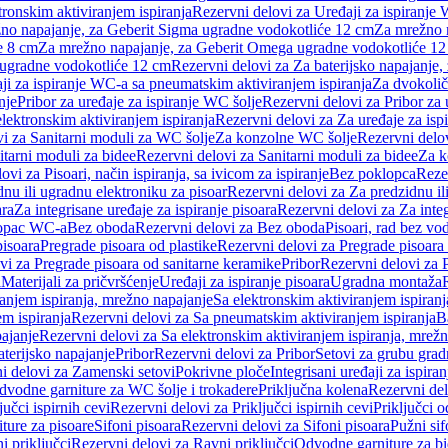
tronskim aktiviranjem ispiranja
Rezervni delovi za Uređaji za ispiranje 
žno napajanje, za Geberit Sigma ugradne vodokotliće 12 cm
Za mrežno n
e 8 cm
Za mrežno napajanje, za Geberit Omega ugradne vodokotliće 1
a ugradne vodokotliće 12 cm
Rezervni delovi za Za baterijsko napajanje
ji za ispiranje WC-a sa pneumatskim aktiviranjem ispiranja
Za dvokolič
nje
Pribor za uređaje za ispiranje WC šolje
Rezervni delovi za Pribor za 
lektronskim aktiviranjem ispiranja
Rezervni delovi za Za uređaje za isp
i za Sanitarni moduli za WC šolje
Za konzolne WC šolje
Rezervni delo
itarni moduli za bidee
Rezervni delovi za Sanitarni moduli za bidee
Za k
ovi za Pisoari, način ispiranja, sa ivicom za ispiranje
Bez poklopca
Reze
nu ili ugradnu elektroniku za pisoar
Rezervni delovi za Za predzidnu il
ara
Za integrisane uređaje za ispiranje pisoara
Rezervni delovi za Za integ
klopac WC-a
Bez oboda
Rezervni delovi za Bez oboda
Pisoari, rad bez vo
pisoara
Pregrade pisoara od plastike
Rezervni delovi za Pregrade pisoara 
vi za Pregrade pisoara od sanitarne keramike
Pribor
Rezervni delovi za 
i
Materijali za pričvršćenje
Uređaji za ispiranje pisoara
Ugradna montaža
ranjem ispiranja, mrežno napajanje
Sa elektronskim aktiviranjem ispiranj
m ispiranja
Rezervni delovi za Sa pneumatskim aktiviranjem ispiranja
B
pajanje
Rezervni delovi za Sa elektronskim aktiviranjem ispiranja, mrež
aterijsko napajanje
Pribor
Rezervni delovi za Pribor
Setovi za grubu grad
i delovi za Zamenski setovi
Pokrivne ploče
Integrisani uređaji za ispiran
dvodne garniture za WC šolje i trokadere
Priključna kolena
Rezervni del
jučci ispirnih cevi
Rezervni delovi za Priključci ispirnih cevi
Priključci 
ture za pisoare
Sifoni pisoara
Rezervni delovi za Sifoni pisoara
Pužni sif
i priključci
Rezervni delovi za Ravni priključci
Odvodne garniture za b