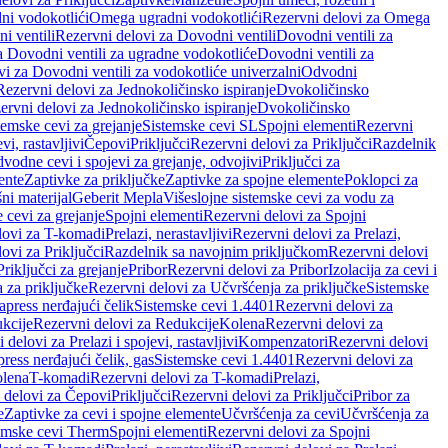
ni vodokotlići
Omega ugradni vodokotlići
Rezervni delovi za Omega
i ventili
Rezervni delovi za Dovodni ventili
Dovodni ventili za
a Dovodni ventili za ugradne vodokotliće
Dovodni ventili za
i za Dovodni ventili za vodokotliće univerzalni
Odvodni
Rezervni delovi za Jednokoličinsko ispiranje
Dvokoličinsko
ervni delovi za Jednokoličinsko ispiranje
Dvokoličinsko
temske cevi za grejanje
Sistemske cevi SL
Spojni elementi
Rezervni
vi, rastavljivi
Čepovi
Priključci
Rezervni delovi za Priključci
Razdelnik
vodne cevi i spojevi za grejanje, odvojivi
Priključci za
ente
Zaptivke za priključke
Zaptivke za spojne elemente
Poklopci za
ni materijal
Geberit Mepla
Višeslojne sistemske cevi za vodu za
 cevi za grejanje
Spojni elementi
Rezervni delovi za Spojni
lovi za T-komadi
Prelazi, nerastavljivi
Rezervni delovi za Prelazi,
ovi za Priključci
Razdelnik sa navojnim priključkom
Rezervni delovi
riključci za grejanje
Pribor
Rezervni delovi za Pribor
Izolacija za cevi i
 za priključke
Rezervni delovi za Učvršćenja za priključke
Sistemske
press nerđajući čelik
Sistemske cevi 1.4401
Rezervni delovi za
kcije
Rezervni delovi za Redukcije
Kolena
Rezervni delovi za
 delovi za Prelazi i spojevi, rastavljivi
Kompenzatori
Rezervni delovi
ress nerđajući čelik, gas
Sistemske cevi 1.4401
Rezervni delovi za
olena
T-komadi
Rezervni delovi za T-komadi
Prelazi,
 delovi za Čepovi
Priključci
Rezervni delovi za Priključci
Pribor za
e
Zaptivke za cevi i spojne elemente
Učvršćenja za cevi
Učvršćenja za
emske cevi Therm
Spojni elementi
Rezervni delovi za Spojni