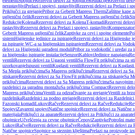
elementi
Spojnice
Rezervni delovi za Spojnice
Redukcije
Rezervni delo
nerastavljivi
Prelazi i spojevi, rastavljivi
Rezervni delovi za Prelazi i spo
Priključci za grejanje
Pribor za Geberit Mapress Therm
Zaštitne kape z
ugljenični čelik
Rezervni delovi za Geberit Mapress ugljenični čelik
Si
Redukcije
Kolena
Rezervni delovi za Kolena
T-komadi
Rezervni delov
rastavljivi
Rezervni delovi za Prelazi i spojevi, rastavljivi
Kompenzator
Geberit Mapress ugljenični čelik
Zaptivke za cevi i spojne elemente
Po
sistem
Higijenske jedinice za ispiranje
Rezervni delovi za Higijenske je
za ispiranje WC-a sa higijenskim ispiranjem
Rezervni delovi za Vodoko
delovi za Higijenski ugrađeni moduli
Pribor za vodokotlić i uređaj za 
za higijensko ispiranje instalacije
Senzori
Kablovi
Jedinice napajanja
Rez
ventili
Rezervni delovi za Ugaoni ventili
Sa FlowFit priključcima za st
uzorkovanje
Ispusni ventili
Kuglasti ventili
Rezervni delovi za Kuglasti 
Sa Mepla priključcima
Sa Mapress priključcima
Rezervni delovi za Sa
stiskanje
Rezervni delovi za Sa FlowFit priključcima za stiskanje
Sa Me
priključcima
Rezervni delovi za Sa Mapress priključcima
Sa navojnim 
razdelnici za ugradnu montažu
Sa priključcima Compact
Rezervni delo
Mapress priključcima
Ventili za odzračivanje za grejanje
Ventili za brz
razdelnika
Razdelnici za podno grejanje
Rezervni delovi za Razdelnici
Fazonski komadi
Lukovi
Račve
Rezervni delovi za Račve
Redukcije
Re
Spojevi
Zavareni spojevi
Natične spojnice
Rezervni delovi za Natične s
materijala
Priključci za aparate
Rezervni delovi za Priključci za aparate
obujmice
Učvršćenja za cevne obujmice
Čepovi
Zaptivke
Potrošni mater
Lukovi
Račve
Rezervni delovi za Račve
Redukcije
Rezervni delovi za 
Natične spojnice
Spojnice sa steznim klještima
Prelazi na proizvode iz