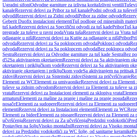
Ugradni sifoni
Odvodne garniture za izlivna korita
Izlivni ventili
Tuševi
kanale
Rezervni delovi za Pribor za tuš kanale
Podni odvodi za tuševe
odvodi
Rezervni delovi za Zidni odvodi
Pribor za zidne odvode
Rezervn
Geberit Duofix instalacioni elementi
Tuš podloge od mineralnih materi
tuš kade
Rezervni delovi za Specifični odvodi za tuš kade
Pribor
Tuš ka
pregrade za tuševe u ravni poda
Vrata tuša
Rezervni delovi za Vrata tu
odlaganje u niši
Rezervni delovi za Kutije za odlaganje u niši
Pribor
Pri
odvoda
Rezervni delovi za Sa poklopcem odvoda
Poklopci odvoda
Rez
odvoda
Rezervni delovi za Sa poklopcem odvoda
Bez poklopca odvo
Sestra
Rezervni delovi za Odvodne garniture za tuš kade Sestra
Bez po
d52
Sa aktiviranjem okretanjem
Rezervni delovi za Sa aktiviranjem ok
okretanjem i priključkom vode
Rezervni delovi za Sa aktiviranjem ok
aktiviranje okretanjem i priključkom vode
Sa aktiviranjem na pritisak
zidovi
Rezervni delovi za Sistemski zidovi
Sistemi za pričvršćivanje
Rez
Elementi za WC
Elementi za umivaonike
Rezervni delovi za Elementi
tuševe sa zidnim odvodom
Rezervni delovi za Elementi za tuševe sa
vrata
Rezervni delovi za Instalacioni elementi za sklopiva vrata
Element
armaturu
Elementi za mašine za pranje i mašine za pranje posuđa
Rezer
nosače
Elementi za sudopere
Rezervni delovi za Elementi za sudopere
elementi
Rezervni delovi za Instalacioni elementi
Elementi za WC
Reze
Elementi za bidee
Elementi za pisoare
Rezervni delovi za Elementi za 
učvršćenja
Rezervni delovi za Za učvršćenja
Predzidni vodokotlići
Pred
Postavljen na šolju
Visoko montažni
Rezervni delovi za Visoko monta
delovi za Predzidni vodokotlići za WC šolje, od sanitarne keramike
Po
vodokotliće
Visoko montažni
Rezervni delovi za Visoko montažni
Nisk