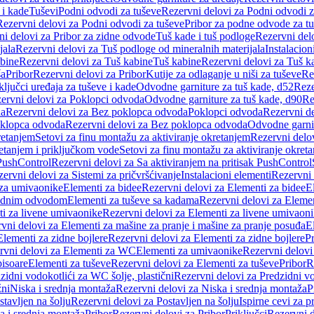
 i kade
Tuševi
Podni odvodi za tuševe
Rezervni delovi za Podni odvodi z
Rezervni delovi za Podni odvodi za tuševe
Pribor za podne odvode za t
i delovi za Pribor za zidne odvode
Tuš kade i tuš podloge
Rezervni delo
jala
Rezervni delovi za Tuš podloge od mineralnih materijala
Instalacion
bine
Rezervni delovi za Tuš kabine
Tuš kabine
Rezervni delovi za Tuš k
ša
Pribor
Rezervni delovi za Pribor
Kutije za odlaganje u niši za tuševe
Re
ključci uređaja za tuševe i kade
Odvodne garniture za tuš kade, d52
Reze
ervni delovi za Poklopci odvoda
Odvodne garniture za tuš kade, d90
Re
da
Rezervni delovi za Bez poklopca odvoda
Poklopci odvoda
Rezervni d
klopca odvoda
Rezervni delovi za Bez poklopca odvoda
Odvodne garnit
retanjem
Setovi za finu montažu za aktiviranje okretanjem
Rezervni delov
retanjem i priključkom vode
Setovi za finu montažu za aktiviranje okret
 PushControl
Rezervni delovi za Sa aktiviranjem na pritisak PushControl
ervni delovi za Sistemi za pričvršćivanje
Instalacioni elementi
Rezervni 
 za umivaonike
Elementi za bidee
Rezervni delovi za Elementi za bidee
E
 zidnim odvodom
Elementi za tuševe sa kadama
Rezervni delovi za Eleme
i za livene umivaonike
Rezervni delovi za Elementi za livene umivaon
vni delovi za Elementi za mašine za pranje i mašine za pranje posuđa
E
Elementi za zidne bojlere
Rezervni delovi za Elementi za zidne bojlere
Pr
rvni delovi za Elementi za WC
Elementi za umivaonike
Rezervni delovi
pisoare
Elementi za tuševe
Rezervni delovi za Elementi za tuševe
Pribor
R
zidni vodokotlići za WC šolje, plastični
Rezervni delovi za Predzidni vo
žni
Niska i srednja montaža
Rezervni delovi za Niska i srednja montaža
P
stavljen na šolju
Rezervni delovi za Postavljen na šolju
Ispirne cevi za 
a i srednja montaža
Pribor
Rezervni delovi za Pribor
Priključci
Rezervni d