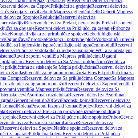
lovi za T-komadi
Prelazi, nerastavljivi
Rezervni delovi za Prelazi,
Rezervni delovi za Čepovi
Priključci za grejanje
Rezervni delovi za
e
Učvršćenja za cevi
Geberit Mapress ugljenični čelik
Geberit Mapress
i delovi za Spojnice
Redukcije
Rezervni delovi za
, nerastavljivi
Rezervni delovi za Prelazi, nerastavljivi
Prelazi i spojevi,
ključci za grejanje
Rezervni delovi za Priključci za grejanje
Pribor za
tivke
Kompleti vijaka za prirubničke spojeve
Geberit higijenski
ovi
Ograničavač protoka
Poklopci i pokrivne ploče
Vodokotlići i uređaj
otlići sa higijenskim ispiračem
Higijenski ugrađeni moduli
Rezervni
elovi za Pribor za vodokotlić i uređaj za ispiranje WC-a sa uređajem
sisteme
Ravni zaporni ventili
Sa Mapress priključcima
Ugaoni
 priključcima
Rezervni delovi za Sa Mepla priključcima
Ventili za
t priključcima za stiskanje
Sa Mepla priključcima
Rezervni delovi za
vi za Kuglasti ventili za ugradnu montažu
Sa FlowFit priključcima za
cima Compact
Rezervni delovi za Sa priključcima Compact
Sa Mapress
i i razdelnici za ugradnu montažu
Rezervni delovi za Zaporni ventili i
ovratni ventili
Sa Mapress priključcima
Rezervni delovi za Sa
Sistemske cevi
Asortiman razdelnika
Rezervni delovi za Asortiman
 zgrada
Geberit Silent-db20
Cevi
Fazonski komadi
Rezervni delovi za
i komadi
Kolena
Posebni fazonski komadi
Spojevi
Rezervni delovi za
ala
Rezervni delovi za Prelazi na proizvode izrađene od drugih
e spojnice
Rezervni delovi za Priključne natične spojnice
Pribor
Cevne
ervni delovi za Fazonski komadi
Lukovi
Rezervni delovi za
i
Rezervni delovi za Spojevi
Natične spojnice
Rezervni delovi za
učci za aparate
Priključna kolena
Rezervni delovi za Priključna