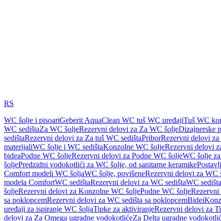
RS
WC šolje i pisoari
Geberit AquaClean WC tuš WC uređaji
Tuš WC kom
WC sedišta
Za WC šolje
Rezervni delovi za Za WC šolje
Dizajnerske 
sedišta
Rezervni delovi za Za tuš WC sedišta
Pribor
Rezervni delovi za
materijali
WC šolje i WC sedišta
Konzolne WC šolje
Rezervni delovi 
bidea
Podne WC šolje
Rezervni delovi za Podne WC šolje
WC šolje za
šolje
Predzidni vodokotlići za WC šolje, od sanitarne keramike
Postavlj
Comfort modeli WC šolja
WC šolje, povišene
Rezervni delovi za WC š
modela Comfort
WC sedišta
Rezervni delovi za WC sedišta
WC sedišta
šolje
Rezervni delovi za Konzolne WC šolje
Podne WC šolje
Rezervni
sa poklopcem
Rezervni delovi za WC sedišta sa poklopcem
Bidei
Konzo
uređaji za ispiranje WC šolja
Tipke za aktiviranje
Rezervni delovi za Ti
delovi za Za Omega ugradne vodokotliće
Za Delta ugradne vodokotli