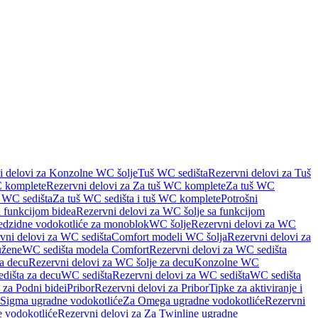
i delovi za Konzolne WC šolje
Tuš WC sedišta
Rezervni delovi za Tuš
 komplete
Rezervni delovi za Za tuš WC komplete
Za tuš WC
š WC sedišta
Za tuš WC sedišta i tuš WC komplete
Potrošni
 funkcijom bidea
Rezervni delovi za WC šolje sa funkcijom
redzidne vodokotliće za monoblok
WC šolje
Rezervni delovi za WC
vni delovi za WC sedišta
Comfort modeli WC šolja
Rezervni delovi za
užene
WC sedišta modela Comfort
Rezervni delovi za WC sedišta
a decu
Rezervni delovi za WC šolje za decu
Konzolne WC
dišta za decu
WC sedišta
Rezervni delovi za WC sedišta
WC sedišta
 za Podni bidei
Pribor
Rezervni delovi za Pribor
Tipke za aktiviranje i
 Sigma ugradne vodokotliće
Za Omega ugradne vodokotliće
Rezervni
 vodokotliće
Rezervni delovi za Za Twinline ugradne