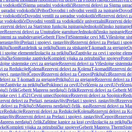
i vodokotlići
Sigma ugradni vodokotlići
Rezervni delovi za Sigma ugrad
 ugradni vodokotlići
Pribor
Dovodni i odvodni ventili za ispiranje
Dovodn
e vodokotliće
Dovodni ventili za ugradne vodokotliće
Rezervni delovi z
ke vodokotliće
Dovodni ventili za vodokotliće univerzalni
Rezervni delov
ezervni delovi za Start/stop funkcija ispiranja
Jednokoličinsko ispiranje
ure
Rezervni delovi za Unutrašnje garniture
Jednokoličinsko ispiranje
Rez
istemi za snabdevanje
Geberit FlowFit
Sistemske cevi ML
Višeslojne sis
nerastavljivi
Prelazi i spojevi, rastavljivi
Rezervni delovi za Prelazi i spoje
riključkom
Razdelnik sa priključkom za stiskanje
T-komadi za grejanje
Od
vi i spojne elemente
Izolacija za priključke
Zaptivke za cevi i spojne elem
ključke
Sistemske zaptivke
Kompleti vijaka za prirubničke spojeve
Potroš
slojne sistemske cevi za grejanje
Rezervni delovi za Višeslojne sistemske
vi za Redukcije
Kolena
Rezervni delovi za Kolena
T-komadi
Rezervni de
jevi, rastavljivi
Čepovi
Rezervni delovi za Čepovi
Priključci
Rezervni del
delovi za T-komadi za grejanje
Priključci za grejanje
Rezervni delovi za P
nte
Zaptivke za priključke
Poklopci za cevi
Učvršćenja za cevi
Učvršćenja
jući čelik
Geberit Mapress nerđajući čelik
Rezervni delovi za Geberit Ma
mske cevi 1.4521
Cevni umeci
Spojnice
Rezervni delovi za Spojnice
Redu
ervni delovi za Prelazi, nerastavljivi
Prelazi i spojevi, rastavljivi
Rezervni
delovi za Priključci
Mapress nerđajući čelik, gas
Rezervni delovi za Map
ce
Redukcije
Rezervni delovi za Redukcije
Kolena
Rezervni delovi za K
astavljivi
Rezervni delovi za Prelazi i spojevi, rastavljivi
Čepovi
Rezervni
Mapress nerđajući čelik
Zaštitne kapice za kraj cevi
Izolacija za priključk
ivke
Kompleti vijaka za prirubničke spojeve
Geberit Mapress Therm
Sist