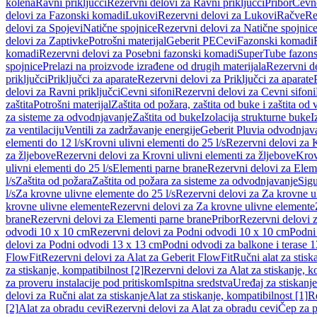
kolena
Ravni priključci
Rezervni delovi za Ravni priključci
Pribor
Cevn
delovi za Fazonski komadi
Lukovi
Rezervni delovi za Lukovi
Račve
Re
delovi za Spojevi
Natične spojnice
Rezervni delovi za Natične spojnic
delovi za Zaptivke
Potrošni materijal
Geberit PE
Cevi
Fazonski komadi
komadi
Rezervni delovi za Posebni fazonski komadi
SuperTube fazon
spojnice
Prelazi na proizvode izrađene od drugih materijala
Rezervni de
priključci
Priključci za aparate
Rezervni delovi za Priključci za aparate
delovi za Ravni priključci
Cevni sifoni
Rezervni delovi za Cevni sifoni
zaštita
Potrošni materijal
Zaštita od požara, zaštita od buke i zaštita od 
za sisteme za odvodnjavanje
Zaštita od buke
Izolacija strukturne buke
I
za ventilaciju
Ventili za zadržavanje energije
Geberit Pluvia odvodnjav
elementi do 12 l/s
Krovni ulivni elementi do 25 l/s
Rezervni delovi za K
za žljebove
Rezervni delovi za Krovni ulivni elementi za žljebove
Krov
ulivni elementi do 25 l/s
Elementi parne brane
Rezervni delovi za Elem
l/s
Zaštita od požara
Zaštita od požara za sisteme za odvodnjavanje
Sigu
l/s
Za krovne ulivne elemente do 25 l/s
Rezervni delovi za Za krovne ul
krovne ulivne elemente
Rezervni delovi za Za krovne ulivne elemente
brane
Rezervni delovi za Elementi parne brane
Pribor
Rezervni delovi z
odvodi 10 x 10 cm
Rezervni delovi za Podni odvodi 10 x 10 cm
Podni 
delovi za Podni odvodi 13 x 13 cm
Podni odvodi za balkone i terase 
FlowFit
Rezervni delovi za Alat za Geberit FlowFit
Ručni alat za stisk
za stiskanje, kompatibilnost [2]
Rezervni delovi za Alat za stiskanje, k
za proveru instalacije pod pritiskom
Ispitna sredstva
Uređaj za stiskanje
delovi za Ručni alat za stiskanje
Alat za stiskanje, kompatibilnost [1]
Re
[2]
Alat za obradu cevi
Rezervni delovi za Alat za obradu cevi
Čep za p