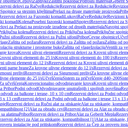
e obujmice
Čepovi
Zaptivke
Zaštitni poklopac
Potrošni materijal
Geberit S
zervni delovi za Račve
Redukcije
Rezervni delovi za Redukcije
Revizio
e
Spojnice sa steznim klještima
Prelazi na druge materijale proizvoda
Prib
Rezervni delovi za Fazonski komadi
Lukovi
Račve
Redukcije
Revizioni 
ski komadi
Kolena
Posebni fazonski komadi
Spojevi
Rezervni delovi za S
lovi za Prelazi na proizvode izrađene od drugih materijala
Navojni spoj
Priključna kolena
Rezervni delovi za Priključna kolena
Priključne spojni
Pužni sifoni
Rezervni delovi za Pužni sifoni
Pribor
Cevne obujmice
Učvrš
vlage
Zaštita od požara
Rezervni delovi za Zaštita od požara
Zaštita od p
zolacija strukturne i prostorne buke
Zaštita od vlage
Izolacija
Ventili za v
anje krova
Krovni ulivni elementi
Rezervni delovi za Krovni ulivni elem
rovni ulivni elementi do 25 l/s
Krovni ulivni elementi do 100 l/s
Rezervn
ni ulivni elementi do 12 l/s
Rezervni delovi za Krovni ulivni elementi do
enti parne brane
Za krovne ulivne elemente do 12 l/s
Rezervni delovi za
rnosni prelivi
Rezervni delovi za Sigurnosni prelivi
Za krovne ulivne el
ivne elemente do 25 l/s
Učvršćenja
Sistem za pričvršćenje d40–200
Sist
Za učvršćenja
Konvencionalno odvodnjavanje krova
Krovni ulivni elem
a Pribor
Podni odvod
Odvodnjavanje unutrašnjih i spoljnih površina
Rez
odvodi za balkone i terase, 10 x 10 cm
Rezervni delovi za Podni odvodi
13 x 13 cm
Rezervni delovi za Podni odvodi za balkone i terase 13 x 13
anje
Rezervni delovi za Ručni alat za stiskanje
Alat za stiskanje, kompatib
ompatibilnost [2]
Alat za obradu cevi
Rezervni delovi za Alat za obradu 
 sa alatima
Pribor
Rezervni delovi za Pribor
Alat za Geberit Mepla
Rezerv
zervni delovi za Alat za stiskanje, kompatibilnost [1]
Alat za stiskanje,
roveru instalacije pod pritiskom
Rezervni delovi za Čep za proveru insta