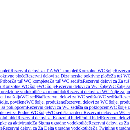
pleti
Rezervni delovi za Tuš WC kompleti
Konzolne WC šolje
Rezervn
pokrivne ploče
Rezervni delovi za Dizajnerske pokrivne ploče
Za tuš WC
 Pribor
Za tuš WC komplete
Za tuš WC sedišta
Rezervni delovi za Za tu
za Konzolne WC šolje
WC šolje
Rezervni delovi za WC šolje
WC šolje sa
 predzidne vodokotliće za monoblok
Rezervni delovi za WC šolje za p
eni na šolju
WC sedišta
Rezervni delovi za WC sedišta
WC sedišta
Rezer
olje, povišene
WC šolje, produžene
Rezervni delovi za WC šolje, prod
 sa poklopcem
Rezervni delovi za WC sedišta sa poklopcem
WC šolje z
 delovi za Podne WC šolje
WC sedišta za decu
Rezervni delovi za WC se
lni bidei
Rezervni delovi za Konzolni bidei
Podni bidei
Rezervni delovi
pke za aktiviranje
Za Sigma ugradne vodokotliće
Rezervni delovi za Za
će
Rezervni delovi za Za Delta ugradne vodokotliće
Za Twinline ugradne