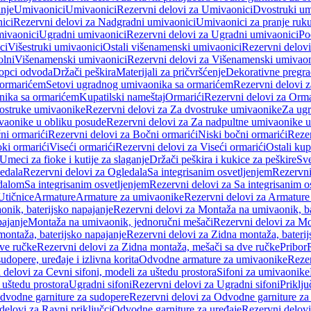
anje
Umivaonici
Umivaonici
Rezervni delovi za Umivaonici
Dvostruki um
ici
Rezervni delovi za Nadgradni umivaonici
Umivaonici za pranje ruk
mivaonici
Ugradni umivaonici
Rezervni delovi za Ugradni umivaonici
Po
ci
Višestruki umivaonici
Ostali višenamenski umivaonici
Rezervni delovi
olni
Višenamenski umivaonici
Rezervni delovi za Višenamenski umivaon
opci odvoda
Držači peškira
Materijali za pričvršćenje
Dekorativne pregr
a ormarićem
Setovi ugradnog umivaonika sa ormarićem
Rezervni delovi 
nika sa ormarićem
Kupatilski nameštaj
Ormarići
Rezervni delovi za Orma
ostruke umivaonike
Rezervni delovi za Za dvostruke umivaonike
Za ug
vaonike u obliku posude
Rezervni delovi za Za nadpultne umivaonike u
ni ormarići
Rezervni delovi za Bočni ormarići
Niski bočni ormarići
Rezer
oki ormarići
Viseći ormarići
Rezervni delovi za Viseći ormarići
Ostali kup
Umeci za fioke i kutije za slaganje
Držači peškira i kukice za peškire
Sve
edala
Rezervni delovi za Ogledala
Sa integrisanim osvetljenjem
Rezervni
edalom
Sa integrisanim osvetljenjem
Rezervni delovi za Sa integrisanim o
Utičnice
Armature
Armature za umivaonike
Rezervni delovi za Armature
nik, baterijsko napajanje
Rezervni delovi za Montaža na umivaonik, ba
ajanje
Montaža na umivaonik, jednoručni mešači
Rezervni delovi za Mo
montaža, baterijsko napajanje
Rezervni delovi za Zidna montaža, baterij
ve ručke
Rezervni delovi za Zidna montaža, mešači sa dve ručke
Pribor
sudopere, uređaje i izlivna korita
Odvodne armature za umivaonike
Reze
 delovi za Cevni sifoni, modeli za uštedu prostora
Sifoni za umivaonike
 uštedu prostora
Ugradni sifoni
Rezervni delovi za Ugradni sifoni
Priklj
dvodne garniture za sudopere
Rezervni delovi za Odvodne garniture za
delovi za Ravni priključci
Odvodne garniture za uređaje
Rezervni delovi