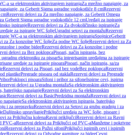
WC-a sa elektronskim aktiviranjem ispiranja
Za mrežno napajanje, za
apajanje, za Geberit Sigma ugradne vodokotliće 8 cm
Rezervni
2 cm
Rezervni delovi za Za mrežno napajanje, za Geberit Omega
, za Geberit Sigma ugradne vodokotliće 12 cm
Uređaji za ispiranje
insko ispiranje
Rezervni delovi za Za dvokoličinsko ispiranje
Za
uređaje za ispiranje WC šolje
Ugradni setovi za montažu
Rezervni
iranje WC-a sa elektronskim aktiviranjem ispiranja
Spojnice
Geberit
vi za Za konzolne WC šolje
Za podne WC šolje
Rezervni delovi za Za
onzolne i podne bidee
Rezervni delovi za Za konzolne i podne
rvni delovi za Bez poklopca
Pisoari, način ispiranja, bez
i ugradnu elektroniku za pisoar
Sa integrisanim uređajima za ispiranje
risane uređaje za ispiranje pisoara
Pisoari, način ispiranja, sa/za
de
Rezervni delovi za Pisoari, rad bez vode
Bez poklopca
Rezervni
od plastike
Pregrade pisoara od stakla
Rezervni delovi za Pregrade
Pribor
Poklopci pisoara
Sifoni i pribor za sifone
Ispirne cevi, ispirna
Rezervni delovi za Ugradna montaža
Sa elektronskim aktiviranjem
a, baterijsko napajanje
Rezervni delovi za Sa elektronskim
asic
Rezervni delovi za Basic
Predzidna montaža
Rezervni delovi za
no napajanje
Sa elektronskim aktiviranjem ispiranja, baterijsko
nju i za prepravku
Rezervni delovi za Setovi za grubu gradnju i za
je
Daljinsko upravljanje
Priključci uređaja za WC šolje, pisoare i
ovi za Priključna kolena
Ravni priključci
Rezervni delovi za Ravni
od PVC-a
Rezervni delovi za Priključci od PVC-a
Manžetne i pokrivne
oni
Rezervni delovi za Pužni sifoni
Priključci ispirnih cevi i ispirnih
idee
Rezervni delovi za Odvodne garniture za bidee
Cevni