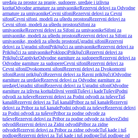
uređaja za prostor za pranje, sudopere, uređaje i izlivna
korita
Odvodne armature za umivaonike
Rezervni delovi za Odvodne
armature za umivaonike
Cevni sifoni
Rezervni delovi za Cevni
sifoni
Cevni sifoni, modeli za uštedu prostora
Rezervni delovi za
Cevni sifoni, modeli za uštedu prostora
Sifoni za
umivaonike
Rezervni delovi za Sifoni za umivaonike
Sifoni za
umivaonike, modeli za uštedu prostora
Rezervni delovi za Sifoni za
umivaonike, modeli za uštedu prostora
Ugradni sifoni
Rezervni
delovi za Ugradni sifoni
Priključci za umivaonike
Rezervni delovi za
Priključci za umivaonike
Poklopci
Priključci
Rezervni delovi za
Priključci
Zaptivke
Odvodne garniture za sudopere
Rezervni delovi za
Odvodne garniture za sudopere
Cevni sifoni
Rezervni delovi za
Cevni sifoni
Dvokomorni sifoni
Rezervni delovi za Dvokomorni
sifoni
Ravni priključci
Rezervni delovi za Ravni priključci
Odvodne
garniture za uređaje
Rezervni delovi za Odvodne garniture za
uređaje
Ugradni sifoni
Rezervni delovi za Ugradni sifoni
Odvodne
garniture za izlivna korita
Izlivni ventili
Tuševi i kade
Tuševi
Podni
odvodi za tuševe
Rezervni delovi za Podni odvodi za tuševe
Tuš
kanali
Rezervni delovi za Tuš kanali
Pribor za tuš kanale
Rezervni
delovi za Pribor za tuš kanale
Podni odvodi za tuševe
Rezervni delovi
za Podni odvodi za tuševe
Pribor za podne odvode za
tuševe
Rezervni delovi za Pribor za podne odvode za tuševe
Zidni
odvodi
Rezervni delovi za Zidni odvodi
Pribor za zidne
odvode
Rezervni delovi za Pribor za zidne odvode
Tuš kade i tuš
podloge
Rezervni delovi za Tuš kade i tuš podloge
Tuš podloge od