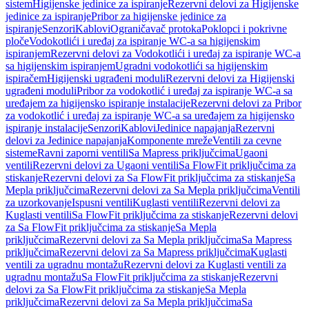
sistem
Higijenske jedinice za ispiranje
Rezervni delovi za Higijenske
jedinice za ispiranje
Pribor za higijenske jedinice za
ispiranje
Senzori
Kablovi
Ograničavač protoka
Poklopci i pokrivne
ploče
Vodokotlići i uređaj za ispiranje WC-a sa higijenskim
ispiranjem
Rezervni delovi za Vodokotlići i uređaj za ispiranje WC-a
sa higijenskim ispiranjem
Ugradni vodokotlići sa higijenskim
ispiračem
Higijenski ugrađeni moduli
Rezervni delovi za Higijenski
ugrađeni moduli
Pribor za vodokotlić i uređaj za ispiranje WC-a sa
uređajem za higijensko ispiranje instalacije
Rezervni delovi za Pribor
za vodokotlić i uređaj za ispiranje WC-a sa uređajem za higijensko
ispiranje instalacije
Senzori
Kablovi
Jedinice napajanja
Rezervni
delovi za Jedinice napajanja
Komponente mreže
Ventili za cevne
sisteme
Ravni zaporni ventili
Sa Mapress priključcima
Ugaoni
ventili
Rezervni delovi za Ugaoni ventili
Sa FlowFit priključcima za
stiskanje
Rezervni delovi za Sa FlowFit priključcima za stiskanje
Sa
Mepla priključcima
Rezervni delovi za Sa Mepla priključcima
Ventili
za uzorkovanje
Ispusni ventili
Kuglasti ventili
Rezervni delovi za
Kuglasti ventili
Sa FlowFit priključcima za stiskanje
Rezervni delovi
za Sa FlowFit priključcima za stiskanje
Sa Mepla
priključcima
Rezervni delovi za Sa Mepla priključcima
Sa Mapress
priključcima
Rezervni delovi za Sa Mapress priključcima
Kuglasti
ventili za ugradnu montažu
Rezervni delovi za Kuglasti ventili za
ugradnu montažu
Sa FlowFit priključcima za stiskanje
Rezervni
delovi za Sa FlowFit priključcima za stiskanje
Sa Mepla
priključcima
Rezervni delovi za Sa Mepla priključcima
Sa