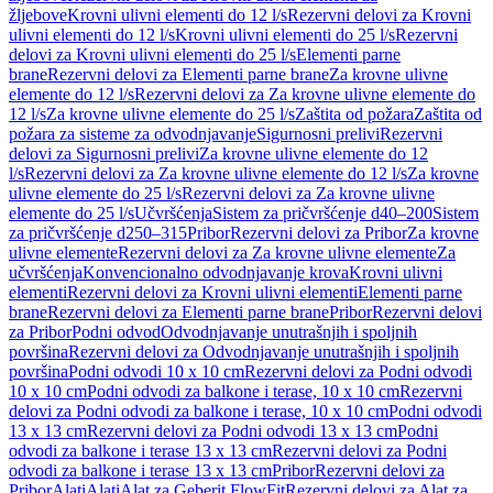
žljebove
Krovni ulivni elementi do 12 l/s
Rezervni delovi za Krovni
ulivni elementi do 12 l/s
Krovni ulivni elementi do 25 l/s
Rezervni
delovi za Krovni ulivni elementi do 25 l/s
Elementi parne
brane
Rezervni delovi za Elementi parne brane
Za krovne ulivne
elemente do 12 l/s
Rezervni delovi za Za krovne ulivne elemente do
12 l/s
Za krovne ulivne elemente do 25 l/s
Zaštita od požara
Zaštita od
požara za sisteme za odvodnjavanje
Sigurnosni prelivi
Rezervni
delovi za Sigurnosni prelivi
Za krovne ulivne elemente do 12
l/s
Rezervni delovi za Za krovne ulivne elemente do 12 l/s
Za krovne
ulivne elemente do 25 l/s
Rezervni delovi za Za krovne ulivne
elemente do 25 l/s
Učvršćenja
Sistem za pričvršćenje d40–200
Sistem
za pričvršćenje d250–315
Pribor
Rezervni delovi za Pribor
Za krovne
ulivne elemente
Rezervni delovi za Za krovne ulivne elemente
Za
učvršćenja
Konvencionalno odvodnjavanje krova
Krovni ulivni
elementi
Rezervni delovi za Krovni ulivni elementi
Elementi parne
brane
Rezervni delovi za Elementi parne brane
Pribor
Rezervni delovi
za Pribor
Podni odvod
Odvodnjavanje unutrašnjih i spoljnih
površina
Rezervni delovi za Odvodnjavanje unutrašnjih i spoljnih
površina
Podni odvodi 10 x 10 cm
Rezervni delovi za Podni odvodi
10 x 10 cm
Podni odvodi za balkone i terase, 10 x 10 cm
Rezervni
delovi za Podni odvodi za balkone i terase, 10 x 10 cm
Podni odvodi
13 x 13 cm
Rezervni delovi za Podni odvodi 13 x 13 cm
Podni
odvodi za balkone i terase 13 x 13 cm
Rezervni delovi za Podni
odvodi za balkone i terase 13 x 13 cm
Pribor
Rezervni delovi za
Pribor
Alati
Alati
Alat za Geberit FlowFit
Rezervni delovi za Alat za