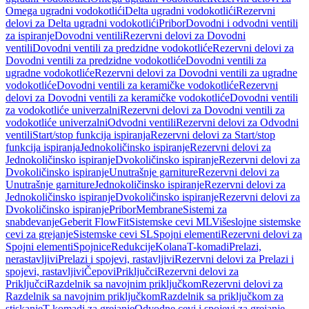
Omega ugradni vodokotlići
Delta ugradni vodokotlići
Rezervni
delovi za Delta ugradni vodokotlići
Pribor
Dovodni i odvodni ventili
za ispiranje
Dovodni ventili
Rezervni delovi za Dovodni
ventili
Dovodni ventili za predzidne vodokotliće
Rezervni delovi za
Dovodni ventili za predzidne vodokotliće
Dovodni ventili za
ugradne vodokotliće
Rezervni delovi za Dovodni ventili za ugradne
vodokotliće
Dovodni ventili za keramičke vodokotliće
Rezervni
delovi za Dovodni ventili za keramičke vodokotliće
Dovodni ventili
za vodokotliće univerzalni
Rezervni delovi za Dovodni ventili za
vodokotliće univerzalni
Odvodni ventili
Rezervni delovi za Odvodni
ventili
Start/stop funkcija ispiranja
Rezervni delovi za Start/stop
funkcija ispiranja
Jednokoličinsko ispiranje
Rezervni delovi za
Jednokoličinsko ispiranje
Dvokoličinsko ispiranje
Rezervni delovi za
Dvokoličinsko ispiranje
Unutrašnje garniture
Rezervni delovi za
Unutrašnje garniture
Jednokoličinsko ispiranje
Rezervni delovi za
Jednokoličinsko ispiranje
Dvokoličinsko ispiranje
Rezervni delovi za
Dvokoličinsko ispiranje
Pribor
Membrane
Sistemi za
snabdevanje
Geberit FlowFit
Sistemske cevi ML
Višeslojne sistemske
cevi za grejanje
Sistemske cevi SL
Spojni elementi
Rezervni delovi za
Spojni elementi
Spojnice
Redukcije
Kolana
T-komadi
Prelazi,
nerastavljivi
Prelazi i spojevi, rastavljivi
Rezervni delovi za Prelazi i
spojevi, rastavljivi
Čepovi
Priključci
Rezervni delovi za
Priključci
Razdelnik sa navojnim priključkom
Rezervni delovi za
Razdelnik sa navojnim priključkom
Razdelnik sa priključkom za
stiskanje
T-komadi za grejanje
Odvodne cevi i spojevi za grejanje,