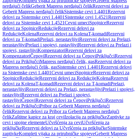
zaptivke
Kompleti vijaka za prirubničke spojeve
Geberit Mapress
nerđajući čelik
Geberit Mapress nerđajući čelik
Rezervni delovi za
Geberit Mapress nerđajući čelik
Sistemske cevi 1.4401
Rezervni
delovi za Sistemske cevi 1.4401
Sistemske cevi 1.4521
Rezervni
delovi za Sistemske cevi 1.4521
Cevni umeci
Spojnice
Rezervni
delovi za Spojnice
Redukcije
Rezervni delovi za
Redukcije
Kolena
Rezervni delovi za Kolena
T-komadi
Rezervni
delovi za T-komadi
Prelazi, nerastavljivi
Rezervni delovi za Prelazi,
nerastavljivi
Prelazi i spojevi, rastavljivi
Rezervni delovi za Prelazi i
spojevi, rastavljivi
Kompenzatori
Rezervni delovi za
Kompenzatori
Čepovi
Rezervni delovi za Čepovi
Priključci
Rezervni
delovi za Priključci
Mapress nerđajući čelik, gas
Rezervni delovi za
Mapress nerđajući čelik, gas
Sistemske cevi 1.4401
Rezervni delovi
za Sistemske cevi 1.4401
Cevni umeci
Spojnice
Rezervni delovi za
Spojnice
Redukcije
Rezervni delovi za Redukcije
Kolena
Rezervni
delovi za Kolena
T-komadi
Rezervni delovi za T-komadi
Prelazi,
nerastavljivi
Rezervni delovi za Prelazi, nerastavljivi
Prelazi i spojevi,
rastavljivi
Rezervni delovi za Prelazi i spojevi,
rastavljivi
Čepovi
Rezervni delovi za Čepovi
Priključci
Rezervni
delovi za Priključci
Pribor za Geberit Mapress nerđajući
čelik
Rezervni delovi za Pribor za Geberit Mapress nerđajući
čelik
Zaštitne kapice za kraj cevi
Izolacija za priključke
Zaptivke za
cevi i spojne elemente
Učvršćenja za cevi
Učvršćenja za
priključke
Rezervni delovi za Učvršćenja za priključke
Sistemske
zaptivke
Kompleti vijaka za prirubničke spojeve
Geberit Mapress