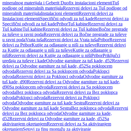
mineralnog materijala i Geberit Duofix instalacioni elementi
Tuš
podloge od mineralnih materijala
Rezervni delovi za Tuš podloge od
mineralnih materijala
Instalacioni elementi
Rezervni delovi za
Instalacioni elementi
Specifični odvodi za tuš kade
Rezervni delovi za
Specifični odvodi za tuš kade
Pribor
Tuš kabine
Rezervni delovi za
Tuš kabine
Tuš kabine
Rezervni delovi za Tuš kabine
Bočne pregrade
za tuševe u ravni poda
Rezervni delovi za Bočne pregrade za tuševe
u ravni poda
Vrata tuša
Rezervni delovi za Vrata tuša
Pribor
Rezervni
delovi za Pribor
Kutije za odlaganje u niši za tuševe
Rezervni delovi
za Kutije za odlaganje u niši za tuševe
Kutije za odlaganje u
niši
Rezervni delovi za Kutije za odlaganje u niši
Pribor
Priključci
uređaja za tuševe i kade
Odvodne garniture za tuš kade, d52
Rezervni
delovi za Odvodne garniture za tuš kade, d52
Sa poklopcem
odvoda
Rezervni delovi za Sa poklopcem odvoda
Poklopci
odvoda
Rezervni delovi za Poklopci odvoda
Odvodne garniture za
tuš kade, d90
Rezervni delovi za Odvodne garniture za tuš kade,
d90
Sa poklopcem odvoda
Rezervni delovi za Sa poklopcem
odvoda
Bez poklopca odvoda
Rezervni delovi za Bez poklopca
odvoda
Poklopci odvoda
Rezervni delovi za Poklopci
odvoda
Odvodne garniture za tuš kade Sestra
Rezervni delovi za
Odvodne garniture za tuš kade Sestra
Bez poklopca odvoda
Rezervni
delovi za Bez poklopca odvoda
Odvodne garniture za kade,
d52
Rezervni delovi za Odvodne garniture za kade, d52
Sa
aktiviranjem okretanjem
Rezervni delovi za Sa aktiviranjem
okretanjem
Setovi za finu montažu za aktiviranje