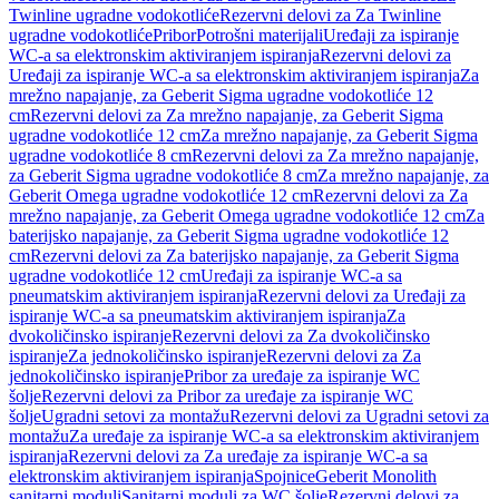
Twinline ugradne vodokotliće
Rezervni delovi za Za Twinline
ugradne vodokotliće
Pribor
Potrošni materijali
Uređaji za ispiranje
WC-a sa elektronskim aktiviranjem ispiranja
Rezervni delovi za
Uređaji za ispiranje WC-a sa elektronskim aktiviranjem ispiranja
Za
mrežno napajanje, za Geberit Sigma ugradne vodokotliće 12
cm
Rezervni delovi za Za mrežno napajanje, za Geberit Sigma
ugradne vodokotliće 12 cm
Za mrežno napajanje, za Geberit Sigma
ugradne vodokotliće 8 cm
Rezervni delovi za Za mrežno napajanje,
za Geberit Sigma ugradne vodokotliće 8 cm
Za mrežno napajanje, za
Geberit Omega ugradne vodokotliće 12 cm
Rezervni delovi za Za
mrežno napajanje, za Geberit Omega ugradne vodokotliće 12 cm
Za
baterijsko napajanje, za Geberit Sigma ugradne vodokotliće 12
cm
Rezervni delovi za Za baterijsko napajanje, za Geberit Sigma
ugradne vodokotliće 12 cm
Uređaji za ispiranje WC-a sa
pneumatskim aktiviranjem ispiranja
Rezervni delovi za Uređaji za
ispiranje WC-a sa pneumatskim aktiviranjem ispiranja
Za
dvokoličinsko ispiranje
Rezervni delovi za Za dvokoličinsko
ispiranje
Za jednokoličinsko ispiranje
Rezervni delovi za Za
jednokoličinsko ispiranje
Pribor za uređaje za ispiranje WC
šolje
Rezervni delovi za Pribor za uređaje za ispiranje WC
šolje
Ugradni setovi za montažu
Rezervni delovi za Ugradni setovi za
montažu
Za uređaje za ispiranje WC-a sa elektronskim aktiviranjem
ispiranja
Rezervni delovi za Za uređaje za ispiranje WC-a sa
elektronskim aktiviranjem ispiranja
Spojnice
Geberit Monolith
sanitarni moduli
Sanitarni moduli za WC šolje
Rezervni delovi za