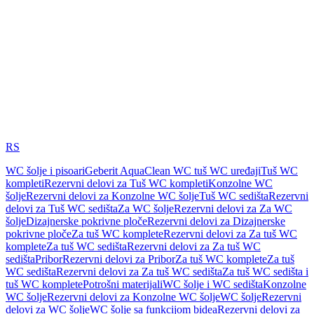
RS
WC šolje i pisoari
Geberit AquaClean WC tuš WC uređaji
Tuš WC
kompleti
Rezervni delovi za Tuš WC kompleti
Konzolne WC
šolje
Rezervni delovi za Konzolne WC šolje
Tuš WC sedišta
Rezervni
delovi za Tuš WC sedišta
Za WC šolje
Rezervni delovi za Za WC
šolje
Dizajnerske pokrivne ploče
Rezervni delovi za Dizajnerske
pokrivne ploče
Za tuš WC komplete
Rezervni delovi za Za tuš WC
komplete
Za tuš WC sedišta
Rezervni delovi za Za tuš WC
sedišta
Pribor
Rezervni delovi za Pribor
Za tuš WC komplete
Za tuš
WC sedišta
Rezervni delovi za Za tuš WC sedišta
Za tuš WC sedišta i
tuš WC komplete
Potrošni materijali
WC šolje i WC sedišta
Konzolne
WC šolje
Rezervni delovi za Konzolne WC šolje
WC šolje
Rezervni
delovi za WC šolje
WC šolje sa funkcijom bidea
Rezervni delovi za