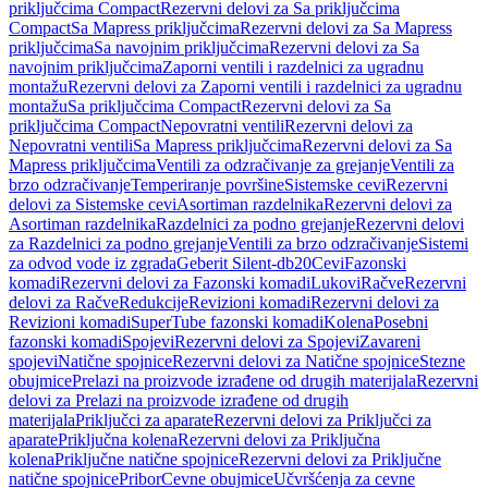
priključcima Compact
Rezervni delovi za Sa priključcima
Compact
Sa Mapress priključcima
Rezervni delovi za Sa Mapress
priključcima
Sa navojnim priključcima
Rezervni delovi za Sa
navojnim priključcima
Zaporni ventili i razdelnici za ugradnu
montažu
Rezervni delovi za Zaporni ventili i razdelnici za ugradnu
montažu
Sa priključcima Compact
Rezervni delovi za Sa
priključcima Compact
Nepovratni ventili
Rezervni delovi za
Nepovratni ventili
Sa Mapress priključcima
Rezervni delovi za Sa
Mapress priključcima
Ventili za odzračivanje za grejanje
Ventili za
brzo odzračivanje
Temperiranje površine
Sistemske cevi
Rezervni
delovi za Sistemske cevi
Asortiman razdelnika
Rezervni delovi za
Asortiman razdelnika
Razdelnici za podno grejanje
Rezervni delovi
za Razdelnici za podno grejanje
Ventili za brzo odzračivanje
Sistemi
za odvod vode iz zgrada
Geberit Silent-db20
Cevi
Fazonski
komadi
Rezervni delovi za Fazonski komadi
Lukovi
Račve
Rezervni
delovi za Račve
Redukcije
Revizioni komadi
Rezervni delovi za
Revizioni komadi
SuperTube fazonski komadi
Kolena
Posebni
fazonski komadi
Spojevi
Rezervni delovi za Spojevi
Zavareni
spojevi
Natične spojnice
Rezervni delovi za Natične spojnice
Stezne
obujmice
Prelazi na proizvode izrađene od drugih materijala
Rezervni
delovi za Prelazi na proizvode izrađene od drugih
materijala
Priključci za aparate
Rezervni delovi za Priključci za
aparate
Priključna kolena
Rezervni delovi za Priključna
kolena
Priključne natične spojnice
Rezervni delovi za Priključne
natične spojnice
Pribor
Cevne obujmice
Učvršćenja za cevne