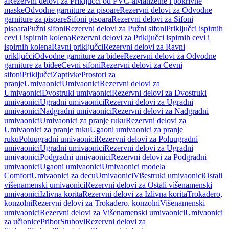
a
Rezervni delovi za Priključci od PVC-a
Manžetne i pokrivne
maske
Odvodne garniture za pisoare
Rezervni delovi za Odvodne
garniture za pisoare
Sifoni pisoara
Rezervni delovi za Sifoni
pisoara
Pužni sifoni
Rezervni delovi za Pužni sifoni
Priključci ispirnih
cevi i ispirnih kolena
Rezervni delovi za Priključci ispirnih cevi i
ispirnih kolena
Ravni priključci
Rezervni delovi za Ravni
priključci
Odvodne garniture za bidee
Rezervni delovi za Odvodne
garniture za bidee
Cevni sifoni
Rezervni delovi za Cevni
sifoni
Priključci
Zaptivke
Prostori za
pranje
Umivaonici
Umivaonici
Rezervni delovi za
Umivaonici
Dvostruki umivaonici
Rezervni delovi za Dvostruki
umivaonici
Ugradni umivaonici
Rezervni delovi za Ugradni
umivaonici
Nadgradni umivaonici
Rezervni delovi za Nadgradni
umivaonici
Umivaonici za pranje ruku
Rezervni delovi za
Umivaonici za pranje ruku
Ugaoni umivaonici za pranje
ruku
Poluugradni umivaonici
Rezervni delovi za Poluugradni
umivaonici
Ugradni umivaonici
Rezervni delovi za Ugradni
umivaonici
Podgradni umivaonici
Rezervni delovi za Podgradni
umivaonici
Ugaoni umivaonici
Umivaonici modela
Comfort
Umivaonici za decu
Umivaonici
Višestruki umivaonici
Ostali
višenamenski umivaonici
Rezervni delovi za Ostali višenamenski
umivaonici
Izlivna korita
Rezervni delovi za Izlivna korita
Trokadero,
konzolni
Rezervni delovi za Trokadero, konzolni
Višenamenski
umivaonici
Rezervni delovi za Višenamenski umivaonici
Umivaonici
za učionice
Pribor
Stubovi
Rezervni delovi za