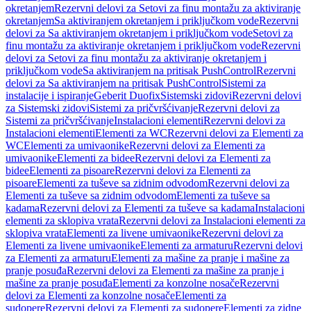
okretanjem
Rezervni delovi za Setovi za finu montažu za aktiviranje
okretanjem
Sa aktiviranjem okretanjem i priključkom vode
Rezervni
delovi za Sa aktiviranjem okretanjem i priključkom vode
Setovi za
finu montažu za aktiviranje okretanjem i priključkom vode
Rezervni
delovi za Setovi za finu montažu za aktiviranje okretanjem i
priključkom vode
Sa aktiviranjem na pritisak PushControl
Rezervni
delovi za Sa aktiviranjem na pritisak PushControl
Sistemi za
instalacije i ispiranje
Geberit Duofix
Sistemski zidovi
Rezervni delovi
za Sistemski zidovi
Sistemi za pričvršćivanje
Rezervni delovi za
Sistemi za pričvršćivanje
Instalacioni elementi
Rezervni delovi za
Instalacioni elementi
Elementi za WC
Rezervni delovi za Elementi za
WC
Elementi za umivaonike
Rezervni delovi za Elementi za
umivaonike
Elementi za bidee
Rezervni delovi za Elementi za
bidee
Elementi za pisoare
Rezervni delovi za Elementi za
pisoare
Elementi za tuševe sa zidnim odvodom
Rezervni delovi za
Elementi za tuševe sa zidnim odvodom
Elementi za tuševe sa
kadama
Rezervni delovi za Elementi za tuševe sa kadama
Instalacioni
elementi za sklopiva vrata
Rezervni delovi za Instalacioni elementi za
sklopiva vrata
Elementi za livene umivaonike
Rezervni delovi za
Elementi za livene umivaonike
Elementi za armaturu
Rezervni delovi
za Elementi za armaturu
Elementi za mašine za pranje i mašine za
pranje posuđa
Rezervni delovi za Elementi za mašine za pranje i
mašine za pranje posuđa
Elementi za konzolne nosače
Rezervni
delovi za Elementi za konzolne nosače
Elementi za
sudopere
Rezervni delovi za Elementi za sudopere
Elementi za zidne