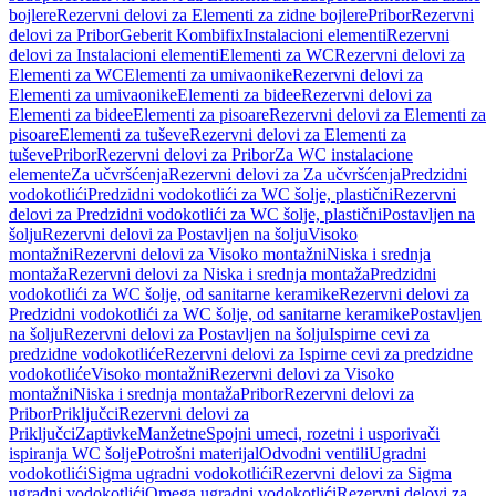
bojlere
Rezervni delovi za Elementi za zidne bojlere
Pribor
Rezervni
delovi za Pribor
Geberit Kombifix
Instalacioni elementi
Rezervni
delovi za Instalacioni elementi
Elementi za WC
Rezervni delovi za
Elementi za WC
Elementi za umivaonike
Rezervni delovi za
Elementi za umivaonike
Elementi za bidee
Rezervni delovi za
Elementi za bidee
Elementi za pisoare
Rezervni delovi za Elementi za
pisoare
Elementi za tuševe
Rezervni delovi za Elementi za
tuševe
Pribor
Rezervni delovi za Pribor
Za WC instalacione
elemente
Za učvršćenja
Rezervni delovi za Za učvršćenja
Predzidni
vodokotlići
Predzidni vodokotlići za WC šolje, plastični
Rezervni
delovi za Predzidni vodokotlići za WC šolje, plastični
Postavljen na
šolju
Rezervni delovi za Postavljen na šolju
Visoko
montažni
Rezervni delovi za Visoko montažni
Niska i srednja
montaža
Rezervni delovi za Niska i srednja montaža
Predzidni
vodokotlići za WC šolje, od sanitarne keramike
Rezervni delovi za
Predzidni vodokotlići za WC šolje, od sanitarne keramike
Postavljen
na šolju
Rezervni delovi za Postavljen na šolju
Ispirne cevi za
predzidne vodokotliće
Rezervni delovi za Ispirne cevi za predzidne
vodokotliće
Visoko montažni
Rezervni delovi za Visoko
montažni
Niska i srednja montaža
Pribor
Rezervni delovi za
Pribor
Priključci
Rezervni delovi za
Priključci
Zaptivke
Manžetne
Spojni umeci, rozetni i usporivači
ispiranja WC šolje
Potrošni materijal
Odvodni ventili
Ugradni
vodokotlići
Sigma ugradni vodokotlići
Rezervni delovi za Sigma
ugradni vodokotlići
Omega ugradni vodokotlići
Rezervni delovi za