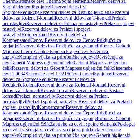
Therm
Sistemske cevi Therm
Spojni elementi
Rezervni delovi za
Spojni elementi
Spojnice
Rezervni delovi za
Spojnice
Redukcije
Rezervni delovi za Redukcije
Kolena
Rezervni
delovi za Kolena
T-komadi
Rezervni delovi za T-komadi
Prelazi,
nerastavljivi
Rezervni delovi za Prelazi, nerastavljivi
Prelazi i spojevi,
rastavljivi
Rezervni delovi za Prelazi i spojevi,
rastavljivi
Kompenzatori
Rezervni delovi za
Kompenzatori
Čepovi
Rezervni delovi za Čepovi
Priključci za
grejanje
Rezervni delovi za Priključci za grejanje
Pribor za Geberit
Mapress Therm
Zaštitne kape za krajeve cevi
Sistemske
zaptivke
Kompleti vijaka za prirubničke spojeve
Učvršćenja za
cevi
Geberit Mapress ugljenični čelik
Geberit Mapress ugljenični
čelik
Rezervni delovi za Geberit Mapress ugljenični čelik
Sistemske
cevi 1.0034
Sistemske cevi 1.0215
Cevni umeci
Spojnice
Rezervni
delovi za Spojnice
Redukcije
Rezervni delovi za
Redukcije
Kolena
Rezervni delovi za Kolena
T-komadi
Rezervni
delovi za T-komadi
Krstasti komadi
Rezervni delovi za Krstasti
komadi
Prelazi, nerastavljivi
Rezervni delovi za Prelazi,
nerastavljivi
Prelazi i spojevi, rastavljivi
Rezervni delovi za Prelazi i
spojevi, rastavljivi
Kompenzatori
Rezervni delovi za
Kompenzatori
Čepovi
Rezervni delovi za Čepovi
Priključci za
grejanje
Rezervni delovi za Priključci za grejanje
Pribor za Geberit
Mapress ugljenični čelik
Zaptivke za cevi i spojne elemente
Poklopci
za cevi
Učvršćenja za cevi
Učvršćenja za priključke
Sistemske
zaptivke
Kompleti vijaka za prirubničke spojeve
Geberit higijenski