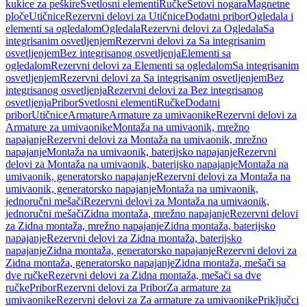
kukice za peškire
Svetlosni elementi
Ručke
Setovi nogara
Magnetne
ploče
Utičnice
Rezervni delovi za Utičnice
Dodatni pribor
Ogledala i
elementi sa ogledalom
Ogledala
Rezervni delovi za Ogledala
Sa
integrisanim osvetljenjem
Rezervni delovi za Sa integrisanim
osvetljenjem
Bez integrisanog osvetljenja
Elementi sa
ogledalom
Rezervni delovi za Elementi sa ogledalom
Sa integrisanim
osvetljenjem
Rezervni delovi za Sa integrisanim osvetljenjem
Bez
integrisanog osvetljenja
Rezervni delovi za Bez integrisanog
osvetljenja
Pribor
Svetlosni elementi
Ručke
Dodatni
pribor
Utičnice
Armature
Armature za umivaonike
Rezervni delovi za
Armature za umivaonike
Montaža na umivaonik, mrežno
napajanje
Rezervni delovi za Montaža na umivaonik, mrežno
napajanje
Montaža na umivaonik, baterijsko napajanje
Rezervni
delovi za Montaža na umivaonik, baterijsko napajanje
Montaža na
umivaonik, generatorsko napajanje
Rezervni delovi za Montaža na
umivaonik, generatorsko napajanje
Montaža na umivaonik,
jednoručni mešači
Rezervni delovi za Montaža na umivaonik,
jednoručni mešači
Zidna montaža, mrežno napajanje
Rezervni delovi
za Zidna montaža, mrežno napajanje
Zidna montaža, baterijsko
napajanje
Rezervni delovi za Zidna montaža, baterijsko
napajanje
Zidna montaža, generatorsko napajanje
Rezervni delovi za
Zidna montaža, generatorsko napajanje
Zidna montaža, mešači sa
dve ručke
Rezervni delovi za Zidna montaža, mešači sa dve
ručke
Pribor
Rezervni delovi za Pribor
Za armature za
umivaonike
Rezervni delovi za Za armature za umivaonike
Priključci