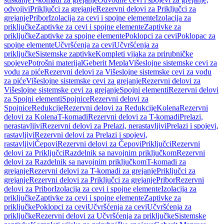
odvojivi
Priključci za grejanje
Rezervni delovi za Priključci za
grejanje
Pribor
Izolacija za cevi i spojne elemente
Izolacija za
priključke
Zaptivke za cevi i spojne elemente
Zaptivke za
priključke
Zaptivke za spojne elemente
Poklopci za cevi
Poklopac za
spojne elemente
Učvršćenja za cevi
Učvršćenja za
priključke
Sistemske zaptivke
Kompleti vijaka za prirubničke
spojeve
Potrošni materijal
Geberit Mepla
Višeslojne sistemske cevi za
vodu za piće
Rezervni delovi za Višeslojne sistemske cevi za vodu
za piće
Višeslojne sistemske cevi za grejanje
Rezervni delovi za
Višeslojne sistemske cevi za grejanje
Spojni elementi
Rezervni delovi
za Spojni elementi
Spojnice
Rezervni delovi za
Spojnice
Redukcije
Rezervni delovi za Redukcije
Kolena
Rezervni
delovi za Kolena
T-komadi
Rezervni delovi za T-komadi
Prelazi,
nerastavljivi
Rezervni delovi za Prelazi, nerastavljivi
Prelazi i spojevi,
rastavljivi
Rezervni delovi za Prelazi i spojevi,
rastavljivi
Čepovi
Rezervni delovi za Čepovi
Priključci
Rezervni
delovi za Priključci
Razdelnik sa navojnim priključkom
Rezervni
delovi za Razdelnik sa navojnim priključkom
T-komadi za
grejanje
Rezervni delovi za T-komadi za grejanje
Priključci za
grejanje
Rezervni delovi za Priključci za grejanje
Pribor
Rezervni
delovi za Pribor
Izolacija za cevi i spojne elemente
Izolacija za
priključke
Zaptivke za cevi i spojne elemente
Zaptivke za
priključke
Poklopci za cevi
Učvršćenja za cevi
Učvršćenja za
priključke
Rezervni delovi za Učvršćenja za priključke
Sistemske