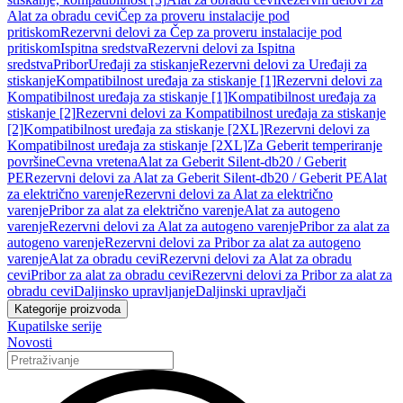
Alat za obradu cevi
Čep za proveru instalacije pod
pritiskom
Rezervni delovi za Čep za proveru instalacije pod
pritiskom
Ispitna sredstva
Rezervni delovi za Ispitna
sredstva
Pribor
Uređaji za stiskanje
Rezervni delovi za Uređaji za
stiskanje
Kompatibilnost uređaja za stiskanje [1]
Rezervni delovi za
Kompatibilnost uređaja za stiskanje [1]
Kompatibilnost uređaja za
stiskanje [2]
Rezervni delovi za Kompatibilnost uređaja za stiskanje
[2]
Kompatibilnost uređaja za stiskanje [2XL]
Rezervni delovi za
Kompatibilnost uređaja za stiskanje [2XL]
Za Geberit temperiranje
površine
Cevna vretena
Alat za Geberit Silent-db20 / Geberit
PE
Rezervni delovi za Alat za Geberit Silent-db20 / Geberit PE
Alat
za električno varenje
Rezervni delovi za Alat za električno
varenje
Pribor za alat za električno varenje
Alat za autogeno
varenje
Rezervni delovi za Alat za autogeno varenje
Pribor za alat za
autogeno varenje
Rezervni delovi za Pribor za alat za autogeno
varenje
Alat za obradu cevi
Rezervni delovi za Alat za obradu
cevi
Pribor za alat za obradu cevi
Rezervni delovi za Pribor za alat za
obradu cevi
Daljinsko upravljanje
Daljinski upravljači
Kategorije proizvoda
Kupatilske serije
Novosti