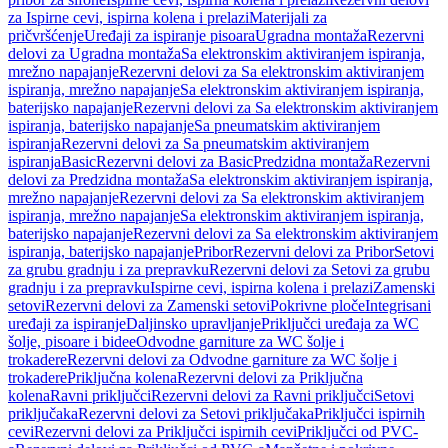
za Ispirne cevi, ispirna kolena i prelazi
Materijali za
pričvršćenje
Uređaji za ispiranje pisoara
Ugradna montaža
Rezervni
delovi za Ugradna montaža
Sa elektronskim aktiviranjem ispiranja,
mrežno napajanje
Rezervni delovi za Sa elektronskim aktiviranjem
ispiranja, mrežno napajanje
Sa elektronskim aktiviranjem ispiranja,
baterijsko napajanje
Rezervni delovi za Sa elektronskim aktiviranjem
ispiranja, baterijsko napajanje
Sa pneumatskim aktiviranjem
ispiranja
Rezervni delovi za Sa pneumatskim aktiviranjem
ispiranja
Basic
Rezervni delovi za Basic
Predzidna montaža
Rezervni
delovi za Predzidna montaža
Sa elektronskim aktiviranjem ispiranja,
mrežno napajanje
Rezervni delovi za Sa elektronskim aktiviranjem
ispiranja, mrežno napajanje
Sa elektronskim aktiviranjem ispiranja,
baterijsko napajanje
Rezervni delovi za Sa elektronskim aktiviranjem
ispiranja, baterijsko napajanje
Pribor
Rezervni delovi za Pribor
Setovi
za grubu gradnju i za prepravku
Rezervni delovi za Setovi za grubu
gradnju i za prepravku
Ispirne cevi, ispirna kolena i prelazi
Zamenski
setovi
Rezervni delovi za Zamenski setovi
Pokrivne ploče
Integrisani
uređaji za ispiranje
Daljinsko upravljanje
Priključci uređaja za WC
šolje, pisoare i bidee
Odvodne garniture za WC šolje i
trokadere
Rezervni delovi za Odvodne garniture za WC šolje i
trokadere
Priključna kolena
Rezervni delovi za Priključna
kolena
Ravni priključci
Rezervni delovi za Ravni priključci
Setovi
priključaka
Rezervni delovi za Setovi priključaka
Priključci ispirnih
cevi
Rezervni delovi za Priključci ispirnih cevi
Priključci od PVC-