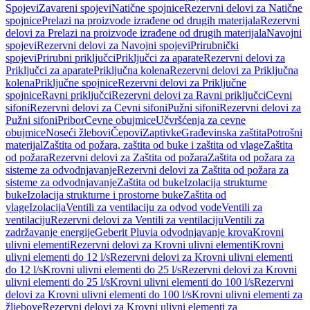
Spojevi
Zavareni spojevi
Natične spojnice
Rezervni delovi za Natične
spojnice
Prelazi na proizvode izrađene od drugih materijala
Rezervni
delovi za Prelazi na proizvode izrađene od drugih materijala
Navojni
spojevi
Rezervni delovi za Navojni spojevi
Prirubnički
spojevi
Prirubni priključci
Priključci za aparate
Rezervni delovi za
Priključci za aparate
Priključna kolena
Rezervni delovi za Priključna
kolena
Priključne spojnice
Rezervni delovi za Priključne
spojnice
Ravni priključci
Rezervni delovi za Ravni priključci
Cevni
sifoni
Rezervni delovi za Cevni sifoni
Pužni sifoni
Rezervni delovi za
Pužni sifoni
Pribor
Cevne obujmice
Učvršćenja za cevne
obujmice
Noseći žlebovi
Čepovi
Zaptivke
Građevinska zaštita
Potrošni
materijal
Zaštita od požara, zaštita od buke i zaštita od vlage
Zaštita
od požara
Rezervni delovi za Zaštita od požara
Zaštita od požara za
sisteme za odvodnjavanje
Rezervni delovi za Zaštita od požara za
sisteme za odvodnjavanje
Zaštita od buke
Izolacija strukturne
buke
Izolacija strukturne i prostorne buke
Zaštita od
vlage
Izolacija
Ventili za ventilaciju za odvod vode
Ventili za
ventilaciju
Rezervni delovi za Ventili za ventilaciju
Ventili za
zadržavanje energije
Geberit Pluvia odvodnjavanje krova
Krovni
ulivni elementi
Rezervni delovi za Krovni ulivni elementi
Krovni
ulivni elementi do 12 l/s
Rezervni delovi za Krovni ulivni elementi
do 12 l/s
Krovni ulivni elementi do 25 l/s
Rezervni delovi za Krovni
ulivni elementi do 25 l/s
Krovni ulivni elementi do 100 l/s
Rezervni
delovi za Krovni ulivni elementi do 100 l/s
Krovni ulivni elementi za
žljebove
Rezervni delovi za Krovni ulivni elementi za