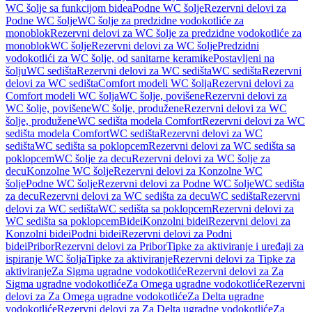
WC šolje sa funkcijom bidea
Podne WC šolje
Rezervni delovi za
Podne WC šolje
WC šolje za predzidne vodokotliće za
monoblok
Rezervni delovi za WC šolje za predzidne vodokotliće za
monoblok
WC šolje
Rezervni delovi za WC šolje
Predzidni
vodokotlići za WC šolje, od sanitarne keramike
Postavljeni na
šolju
WC sedišta
Rezervni delovi za WC sedišta
WC sedišta
Rezervni
delovi za WC sedišta
Comfort modeli WC šolja
Rezervni delovi za
Comfort modeli WC šolja
WC šolje, povišene
Rezervni delovi za
WC šolje, povišene
WC šolje, produžene
Rezervni delovi za WC
šolje, produžene
WC sedišta modela Comfort
Rezervni delovi za WC
sedišta modela Comfort
WC sedišta
Rezervni delovi za WC
sedišta
WC sedišta sa poklopcem
Rezervni delovi za WC sedišta sa
poklopcem
WC šolje za decu
Rezervni delovi za WC šolje za
decu
Konzolne WC šolje
Rezervni delovi za Konzolne WC
šolje
Podne WC šolje
Rezervni delovi za Podne WC šolje
WC sedišta
za decu
Rezervni delovi za WC sedišta za decu
WC sedišta
Rezervni
delovi za WC sedišta
WC sedišta sa poklopcem
Rezervni delovi za
WC sedišta sa poklopcem
Bidei
Konzolni bidei
Rezervni delovi za
Konzolni bidei
Podni bidei
Rezervni delovi za Podni
bidei
Pribor
Rezervni delovi za Pribor
Tipke za aktiviranje i uređaji za
ispiranje WC šolja
Tipke za aktiviranje
Rezervni delovi za Tipke za
aktiviranje
Za Sigma ugradne vodokotliće
Rezervni delovi za Za
Sigma ugradne vodokotliće
Za Omega ugradne vodokotliće
Rezervni
delovi za Za Omega ugradne vodokotliće
Za Delta ugradne
vodokotliće
Rezervni delovi za Za Delta ugradne vodokotliće
Za