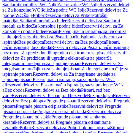
Sanitarni moduli za WC šolje
Za konzolne WC šolje
Rezervni delovi
za Za konzolne WC šolje
Za podne WC šolje
Rezervni delovi za Za
podne WC šolje
Pribor
Rezervni delovi za Pribor
Potrošni
materijali
Sanitarni moduli za bidee
Rezervni delovi za Sanitarni
moduli za bidee
Za konzolne i podne bidee
Rezervni delovi za Za
konzolne i podne bidee
Pisoari
Pisoari, način ispiranja, sa ivicom za
ispiranje
Rezervni delovi za Pisoari, način ispiranja, sa ivicom za
ispiranje
Bez poklopca
Rezervni delovi za Bez poklopca
Pisoari,
način ispiranja, bez oboda
Rezervni delovi za Pisoari, način ispiranja,
bez oboda
Za predzidnu ili ugradnu elektroniku za pisoar
Rezervni
delovi za Za predzidnu ili ugradnu elektroniku za pisoar
Sa
integrisanim uređajima za ispiranje pisoara
Rezervni delovi za Sa
integrisanim uređajima za ispiranje pisoara
Za integrisane uređaje za
ispiranje pisoara
Rezervni delovi za Za integrisane uređaje za
ispiranje pisoara
Pisoari, način ispiranja, sa/za poklopac WC-
a
Rezervni delovi za Pisoari, način ispiranja, sa/za poklopac WC-
a
Bez oboda
Rezervni delovi za Bez oboda
Pisoari, rad bez
vode
Rezervni delovi za Pisoari, rad bez vode
Bez poklopca
Rezervni
delovi za Bez poklopca
Pregrade pisoara
Rezervni delovi za Pregrade
pisoara
Pregrade pisoara od plastike
Rezervni delovi za Pregrade
pisoara od plastike
Pregrade pisoara od stakla
Rezervni delovi za
Pregrade pisoara od stakla
Pregrade pisoara od sanitarne
keramike
Rezervni delovi za Pregrade pisoara od sanitarne
keramike
Pribor
Rezervni delovi za Pribor
Poklopci pisoara
Sifoni i
pribor za sifone
Ispirne cevi, ispirna kolena i prelazi
Rezervni delovi