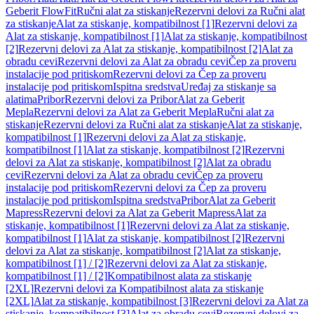
Geberit FlowFit
Ručni alat za stiskanje
Rezervni delovi za Ručni alat
za stiskanje
Alat za stiskanje, kompatibilnost [1]
Rezervni delovi za
Alat za stiskanje, kompatibilnost [1]
Alat za stiskanje, kompatibilnost
[2]
Rezervni delovi za Alat za stiskanje, kompatibilnost [2]
Alat za
obradu cevi
Rezervni delovi za Alat za obradu cevi
Čep za proveru
instalacije pod pritiskom
Rezervni delovi za Čep za proveru
instalacije pod pritiskom
Ispitna sredstva
Uređaj za stiskanje sa
alatima
Pribor
Rezervni delovi za Pribor
Alat za Geberit
Mepla
Rezervni delovi za Alat za Geberit Mepla
Ručni alat za
stiskanje
Rezervni delovi za Ručni alat za stiskanje
Alat za stiskanje,
kompatibilnost [1]
Rezervni delovi za Alat za stiskanje,
kompatibilnost [1]
Alat za stiskanje, kompatibilnost [2]
Rezervni
delovi za Alat za stiskanje, kompatibilnost [2]
Alat za obradu
cevi
Rezervni delovi za Alat za obradu cevi
Čep za proveru
instalacije pod pritiskom
Rezervni delovi za Čep za proveru
instalacije pod pritiskom
Ispitna sredstva
Pribor
Alat za Geberit
Mapress
Rezervni delovi za Alat za Geberit Mapress
Alat za
stiskanje, kompatibilnost [1]
Rezervni delovi za Alat za stiskanje,
kompatibilnost [1]
Alat za stiskanje, kompatibilnost [2]
Rezervni
delovi za Alat za stiskanje, kompatibilnost [2]
Alat za stiskanje,
kompatibilnost [1] / [2]
Rezervni delovi za Alat za stiskanje,
kompatibilnost [1] / [2]
Kompatibilnost alata za stiskanje
[2XL]
Rezervni delovi za Kompatibilnost alata za stiskanje
[2XL]
Alat za stiskanje, kompatibilnost [3]
Rezervni delovi za Alat za
stiskanje, kompatibilnost [3]
Alat za obradu cevi
Rezervni delovi za