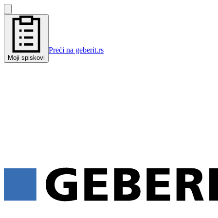
Preći na geberit.rs
Moji spiskovi