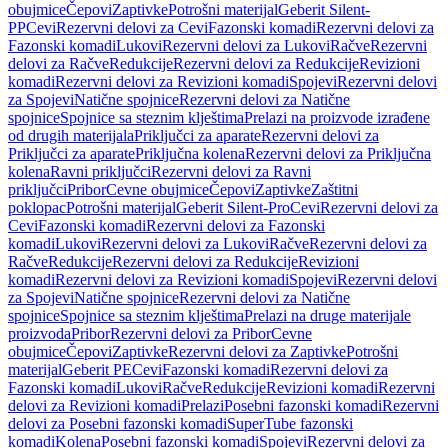
obujmice
Čepovi
Zaptivke
Potrošni materijal
Geberit Silent-
PP
Cevi
Rezervni delovi za Cevi
Fazonski komadi
Rezervni delovi za
Fazonski komadi
Lukovi
Rezervni delovi za Lukovi
Račve
Rezervni
delovi za Račve
Redukcije
Rezervni delovi za Redukcije
Revizioni
komadi
Rezervni delovi za Revizioni komadi
Spojevi
Rezervni delovi
za Spojevi
Natične spojnice
Rezervni delovi za Natične
spojnice
Spojnice sa steznim klještima
Prelazi na proizvode izrađene
od drugih materijala
Priključci za aparate
Rezervni delovi za
Priključci za aparate
Priključna kolena
Rezervni delovi za Priključna
kolena
Ravni priključci
Rezervni delovi za Ravni
priključci
Pribor
Cevne obujmice
Čepovi
Zaptivke
Zaštitni
poklopac
Potrošni materijal
Geberit Silent-Pro
Cevi
Rezervni delovi za
Cevi
Fazonski komadi
Rezervni delovi za Fazonski
komadi
Lukovi
Rezervni delovi za Lukovi
Račve
Rezervni delovi za
Račve
Redukcije
Rezervni delovi za Redukcije
Revizioni
komadi
Rezervni delovi za Revizioni komadi
Spojevi
Rezervni delovi
za Spojevi
Natične spojnice
Rezervni delovi za Natične
spojnice
Spojnice sa steznim klještima
Prelazi na druge materijale
proizvoda
Pribor
Rezervni delovi za Pribor
Cevne
obujmice
Čepovi
Zaptivke
Rezervni delovi za Zaptivke
Potrošni
materijal
Geberit PE
Cevi
Fazonski komadi
Rezervni delovi za
Fazonski komadi
Lukovi
Račve
Redukcije
Revizioni komadi
Rezervni
delovi za Revizioni komadi
Prelazi
Posebni fazonski komadi
Rezervni
delovi za Posebni fazonski komadi
SuperTube fazonski
komadi
Kolena
Posebni fazonski komadi
Spojevi
Rezervni delovi za