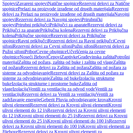
Spojevi
Zavareni spojevi
Natične spojnice
Rezervni delovi za Natične
spojnice
Prelazi na proizvode izrađene od drugih materijala
Rezervni
delovi za Prelazi na proizvode izrađene od drugih materijala
Navojni
spojevi
Rezervni delovi za Navojni spojevi
Prirubnički
spojevi
Prirubni priključci
Priključci za aparate
Rezervni delovi za
Priključci za aparate
Priključna kolena
Rezervni delovi za Priključna
kolena
Priključne spojnice
Rezervni delovi za Priključne
spojnice
Ravni priključci
Rezervni delovi za Ravni priključci
Cevni
sifoni
Rezervni delovi za Cevni sifoni
Pužni sifoni
Rezervni delovi za
Pužni sifoni
Pribor
Cevne obujmice
Učvršćenja za cevne
obujmice
Noseći žlebovi
Čepovi
Zaptivke
Građevinska zaštita
Potrošni
materijal
Zaštita od požara, zaštita od buke i zaštita od vlage
Zaštita
od požara
Rezervni delovi za Zaštita od požara
Zaštita od požara za
sisteme za odvodnjavanje
Rezervni delovi za Zaštita od požara za
sisteme za odvodnjavanje
Zaštita od buke
Izolacija strukturne
buke
Izolacija strukturne i prostorne buke
Zaštita od
vlage
Izolacija
Ventili za ventilaciju za odvod vode
Ventili za
ventilaciju
Rezervni delovi za Ventili za ventilaciju
Ventili za
zadržavanje energije
Geberit Pluvia odvodnjavanje krova
Krovni
ulivni elementi
Rezervni delovi za Krovni ulivni elementi
Krovni
ulivni elementi do 12 l/s
Rezervni delovi za Krovni ulivni elementi
do 12 l/s
Krovni ulivni elementi do 25 l/s
Rezervni delovi za Krovni
ulivni elementi do 25 l/s
Krovni ulivni elementi do 100 l/s
Rezervni
delovi za Krovni ulivni elementi do 100 l/s
Krovni ulivni elementi za
žljebove
Rezervni delovi za Krovni ulivni elementi za