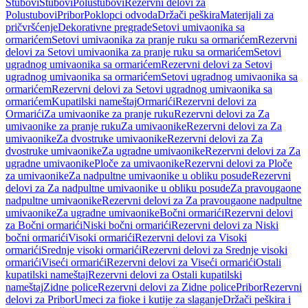
Stubovi
Stubovi
Polustubovi
Rezervni delovi za
Polustubovi
Pribor
Poklopci odvoda
Držači peškira
Materijali za
pričvršćenje
Dekorativne pregrade
Setovi umivaonika sa
ormarićem
Setovi umivaonika za pranje ruku sa ormarićem
Rezervni
delovi za Setovi umivaonika za pranje ruku sa ormarićem
Setovi
ugradnog umivaonika sa ormarićem
Rezervni delovi za Setovi
ugradnog umivaonika sa ormarićem
Setovi ugradnog umivaonika sa
ormarićem
Rezervni delovi za Setovi ugradnog umivaonika sa
ormarićem
Kupatilski nameštaj
Ormarići
Rezervni delovi za
Ormarići
Za umivaonike za pranje ruku
Rezervni delovi za Za
umivaonike za pranje ruku
Za umivaonike
Rezervni delovi za Za
umivaonike
Za dvostruke umivaonike
Rezervni delovi za Za
dvostruke umivaonike
Za ugradne umivaonike
Rezervni delovi za Za
ugradne umivaonike
Ploče za umivaonike
Rezervni delovi za Ploče
za umivaonike
Za nadpultne umivaonike u obliku posude
Rezervni
delovi za Za nadpultne umivaonike u obliku posude
Za pravougaone
nadpultne umivaonike
Rezervni delovi za Za pravougaone nadpultne
umivaonike
Za ugradne umivaonike
Bočni ormarići
Rezervni delovi
za Bočni ormarići
Niski bočni ormarići
Rezervni delovi za Niski
bočni ormarići
Visoki ormarići
Rezervni delovi za Visoki
ormarići
Srednje visoki ormarići
Rezervni delovi za Srednje visoki
ormarići
Viseći ormarići
Rezervni delovi za Viseći ormarići
Ostali
kupatilski nameštaj
Rezervni delovi za Ostali kupatilski
nameštaj
Zidne police
Rezervni delovi za Zidne police
Pribor
Rezervni
delovi za Pribor
Umeci za fioke i kutije za slaganje
Držači peškira i