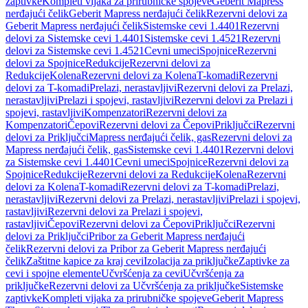
zaptivke
Kompleti vijaka za prirubničke spojeve
Geberit Mapress
nerđajući čelik
Geberit Mapress nerđajući čelik
Rezervni delovi za
Geberit Mapress nerđajući čelik
Sistemske cevi 1.4401
Rezervni
delovi za Sistemske cevi 1.4401
Sistemske cevi 1.4521
Rezervni
delovi za Sistemske cevi 1.4521
Cevni umeci
Spojnice
Rezervni
delovi za Spojnice
Redukcije
Rezervni delovi za
Redukcije
Kolena
Rezervni delovi za Kolena
T-komadi
Rezervni
delovi za T-komadi
Prelazi, nerastavljivi
Rezervni delovi za Prelazi,
nerastavljivi
Prelazi i spojevi, rastavljivi
Rezervni delovi za Prelazi i
spojevi, rastavljivi
Kompenzatori
Rezervni delovi za
Kompenzatori
Čepovi
Rezervni delovi za Čepovi
Priključci
Rezervni
delovi za Priključci
Mapress nerđajući čelik, gas
Rezervni delovi za
Mapress nerđajući čelik, gas
Sistemske cevi 1.4401
Rezervni delovi
za Sistemske cevi 1.4401
Cevni umeci
Spojnice
Rezervni delovi za
Spojnice
Redukcije
Rezervni delovi za Redukcije
Kolena
Rezervni
delovi za Kolena
T-komadi
Rezervni delovi za T-komadi
Prelazi,
nerastavljivi
Rezervni delovi za Prelazi, nerastavljivi
Prelazi i spojevi,
rastavljivi
Rezervni delovi za Prelazi i spojevi,
rastavljivi
Čepovi
Rezervni delovi za Čepovi
Priključci
Rezervni
delovi za Priključci
Pribor za Geberit Mapress nerđajući
čelik
Rezervni delovi za Pribor za Geberit Mapress nerđajući
čelik
Zaštitne kapice za kraj cevi
Izolacija za priključke
Zaptivke za
cevi i spojne elemente
Učvršćenja za cevi
Učvršćenja za
priključke
Rezervni delovi za Učvršćenja za priključke
Sistemske
zaptivke
Kompleti vijaka za prirubničke spojeve
Geberit Mapress