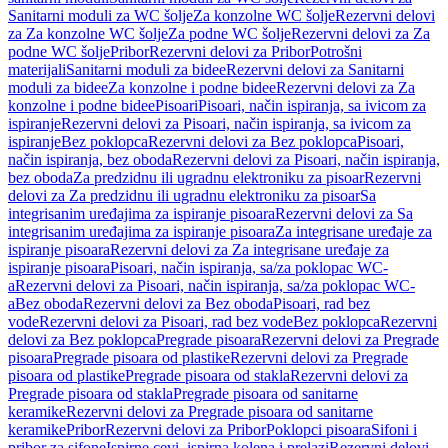
Sanitarni moduli za WC šolje
Za konzolne WC šolje
Rezervni delovi
za Za konzolne WC šolje
Za podne WC šolje
Rezervni delovi za Za
podne WC šolje
Pribor
Rezervni delovi za Pribor
Potrošni
materijali
Sanitarni moduli za bidee
Rezervni delovi za Sanitarni
moduli za bidee
Za konzolne i podne bidee
Rezervni delovi za Za
konzolne i podne bidee
Pisoari
Pisoari, način ispiranja, sa ivicom za
ispiranje
Rezervni delovi za Pisoari, način ispiranja, sa ivicom za
ispiranje
Bez poklopca
Rezervni delovi za Bez poklopca
Pisoari,
način ispiranja, bez oboda
Rezervni delovi za Pisoari, način ispiranja,
bez oboda
Za predzidnu ili ugradnu elektroniku za pisoar
Rezervni
delovi za Za predzidnu ili ugradnu elektroniku za pisoar
Sa
integrisanim uređajima za ispiranje pisoara
Rezervni delovi za Sa
integrisanim uređajima za ispiranje pisoara
Za integrisane uređaje za
ispiranje pisoara
Rezervni delovi za Za integrisane uređaje za
ispiranje pisoara
Pisoari, način ispiranja, sa/za poklopac WC-
a
Rezervni delovi za Pisoari, način ispiranja, sa/za poklopac WC-
a
Bez oboda
Rezervni delovi za Bez oboda
Pisoari, rad bez
vode
Rezervni delovi za Pisoari, rad bez vode
Bez poklopca
Rezervni
delovi za Bez poklopca
Pregrade pisoara
Rezervni delovi za Pregrade
pisoara
Pregrade pisoara od plastike
Rezervni delovi za Pregrade
pisoara od plastike
Pregrade pisoara od stakla
Rezervni delovi za
Pregrade pisoara od stakla
Pregrade pisoara od sanitarne
keramike
Rezervni delovi za Pregrade pisoara od sanitarne
keramike
Pribor
Rezervni delovi za Pribor
Poklopci pisoara
Sifoni i
pribor za sifone
Ispirne cevi, ispirna kolena i prelazi
Rezervni delovi