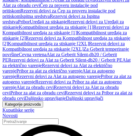
Alat za obradu cevi
Čep za proveru instalacije pod
pritiskom
Rezervni delovi za Čep za proveru instalacije pod
pritiskom
Ispitna sredstva
Rezervni delovi za Ispitna
sredstva
Pribor
Uređaji za stiskanje
Rezervni delovi za Uređaji za
stiskanje
Kompatibilnost uređaja za stiskanje [1]
Rezervni delovi za
Kompatibilnost uređaja za stiskanje [1]
Kompatibilnost uređaja za
stiskanje [2]
Rezervni delovi za Kompatibilnost uređaja za stiskanje
[2]
Kompatibilnost uređaja za stiskanje [2XL]
Rezervni delovi za
Kompatibilnost uređaja za stiskanje [2XL]
Za Geberit temperiranje
površine
Cevna vretena
Alat za Geberit Silent-db20 / Geberit
PE
Rezervni delovi za Alat za Geberit Silent-db20 / Geberit PE
Alat
za električno varenje
Rezervni delovi za Alat za električno
varenje
Pribor za alat za električno varenje
Alat za autogeno
varenje
Rezervni delovi za Alat za autogeno varenje
Pribor za alat za
autogeno varenje
Rezervni delovi za Pribor za alat za autogeno
varenje
Alat za obradu cevi
Rezervni delovi za Alat za obradu
cevi
Pribor za alat za obradu cevi
Rezervni delovi za Pribor za alat za
obradu cevi
Daljinsko upravljanje
Daljinski upravljači
Kategorije proizvoda
Kupatilske serije
Novosti