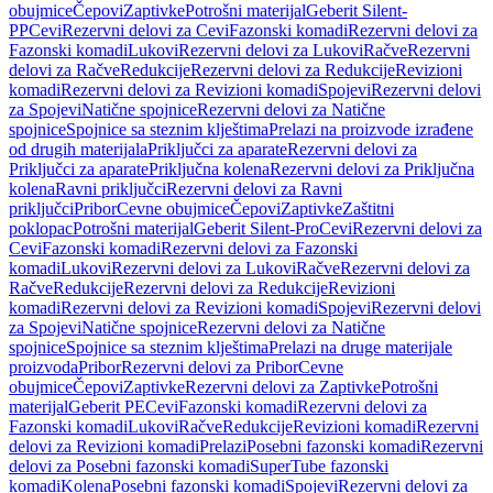
obujmice
Čepovi
Zaptivke
Potrošni materijal
Geberit Silent-
PP
Cevi
Rezervni delovi za Cevi
Fazonski komadi
Rezervni delovi za
Fazonski komadi
Lukovi
Rezervni delovi za Lukovi
Račve
Rezervni
delovi za Račve
Redukcije
Rezervni delovi za Redukcije
Revizioni
komadi
Rezervni delovi za Revizioni komadi
Spojevi
Rezervni delovi
za Spojevi
Natične spojnice
Rezervni delovi za Natične
spojnice
Spojnice sa steznim klještima
Prelazi na proizvode izrađene
od drugih materijala
Priključci za aparate
Rezervni delovi za
Priključci za aparate
Priključna kolena
Rezervni delovi za Priključna
kolena
Ravni priključci
Rezervni delovi za Ravni
priključci
Pribor
Cevne obujmice
Čepovi
Zaptivke
Zaštitni
poklopac
Potrošni materijal
Geberit Silent-Pro
Cevi
Rezervni delovi za
Cevi
Fazonski komadi
Rezervni delovi za Fazonski
komadi
Lukovi
Rezervni delovi za Lukovi
Račve
Rezervni delovi za
Račve
Redukcije
Rezervni delovi za Redukcije
Revizioni
komadi
Rezervni delovi za Revizioni komadi
Spojevi
Rezervni delovi
za Spojevi
Natične spojnice
Rezervni delovi za Natične
spojnice
Spojnice sa steznim klještima
Prelazi na druge materijale
proizvoda
Pribor
Rezervni delovi za Pribor
Cevne
obujmice
Čepovi
Zaptivke
Rezervni delovi za Zaptivke
Potrošni
materijal
Geberit PE
Cevi
Fazonski komadi
Rezervni delovi za
Fazonski komadi
Lukovi
Račve
Redukcije
Revizioni komadi
Rezervni
delovi za Revizioni komadi
Prelazi
Posebni fazonski komadi
Rezervni
delovi za Posebni fazonski komadi
SuperTube fazonski
komadi
Kolena
Posebni fazonski komadi
Spojevi
Rezervni delovi za