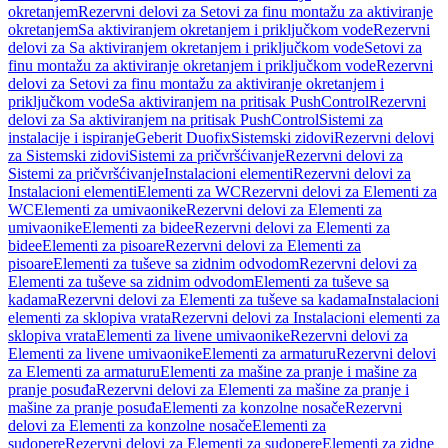
okretanjem
Rezervni delovi za Setovi za finu montažu za aktiviranje
okretanjem
Sa aktiviranjem okretanjem i priključkom vode
Rezervni
delovi za Sa aktiviranjem okretanjem i priključkom vode
Setovi za
finu montažu za aktiviranje okretanjem i priključkom vode
Rezervni
delovi za Setovi za finu montažu za aktiviranje okretanjem i
priključkom vode
Sa aktiviranjem na pritisak PushControl
Rezervni
delovi za Sa aktiviranjem na pritisak PushControl
Sistemi za
instalacije i ispiranje
Geberit Duofix
Sistemski zidovi
Rezervni delovi
za Sistemski zidovi
Sistemi za pričvršćivanje
Rezervni delovi za
Sistemi za pričvršćivanje
Instalacioni elementi
Rezervni delovi za
Instalacioni elementi
Elementi za WC
Rezervni delovi za Elementi za
WC
Elementi za umivaonike
Rezervni delovi za Elementi za
umivaonike
Elementi za bidee
Rezervni delovi za Elementi za
bidee
Elementi za pisoare
Rezervni delovi za Elementi za
pisoare
Elementi za tuševe sa zidnim odvodom
Rezervni delovi za
Elementi za tuševe sa zidnim odvodom
Elementi za tuševe sa
kadama
Rezervni delovi za Elementi za tuševe sa kadama
Instalacioni
elementi za sklopiva vrata
Rezervni delovi za Instalacioni elementi za
sklopiva vrata
Elementi za livene umivaonike
Rezervni delovi za
Elementi za livene umivaonike
Elementi za armaturu
Rezervni delovi
za Elementi za armaturu
Elementi za mašine za pranje i mašine za
pranje posuđa
Rezervni delovi za Elementi za mašine za pranje i
mašine za pranje posuđa
Elementi za konzolne nosače
Rezervni
delovi za Elementi za konzolne nosače
Elementi za
sudopere
Rezervni delovi za Elementi za sudopere
Elementi za zidne