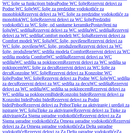
WC šolje sa funkcijom bidea
Podne WC šolje
Rezervni delovi za
Podne WC šolje
WC šolje za predzidne vodokotliće za
monoblok
Rezervni delovi za WC šolje za predzidne vodokotliće za
monoblok
WC šolje
Rezervni delovi za WC šolje
Predzidni
vodokotlići za WC šolje, od sanitarne keramike
Postavljeni na
šolju
WC sedišta
Rezervni delovi za WC sedišta
WC sedišta
Rezervni
delovi za WC sedišta
Comfort modeli WC šolja
Rezervni delovi za
Comfort modeli WC šolja
WC šolje, povišene
Rezervni delovi za
WC šolje, povišene
WC šolje, produžene
Rezervni delovi za WC
šolje, produžene
WC sedišta modela Comfort
Rezervni delovi za WC
sedišta modela Comfort
WC sedišta
Rezervni delovi za WC
sedišta
WC sedišta sa poklopcem
Rezervni delovi za WC sedišta sa
poklopcem
WC šolje za decu
Rezervni delovi za WC šolje za
decu
Konzolne WC šolje
Rezervni delovi za Konzolne WC
šolje
Podne WC šolje
Rezervni delovi za Podne WC šolje
WC sedišta
za decu
Rezervni delovi za WC sedišta za decu
WC sedišta
Rezervni
delovi za WC sedišta
WC sedišta sa poklopcem
Rezervni delovi za
WC sedišta sa poklopcem
Bidei
Konzolni bidei
Rezervni delovi za
Konzolni bidei
Podni bidei
Rezervni delovi za Podni
bidei
Pribor
Rezervni delovi za Pribor
Tipke za aktiviranje i uređaji za
ispiranje WC šolja
Tipke za aktiviranje
Rezervni delovi za Tipke za
aktiviranje
Za Sigma ugradne vodokotliće
Rezervni delovi za Za
Sigma ugradne vodokotliće
Za Omega ugradne vodokotliće
Rezervni
delovi za Za Omega ugradne vodokotliće
Za Delta ugradne
vodokotliće
Rezervni delovi za Za Delta ugradne vodokotliće
Za