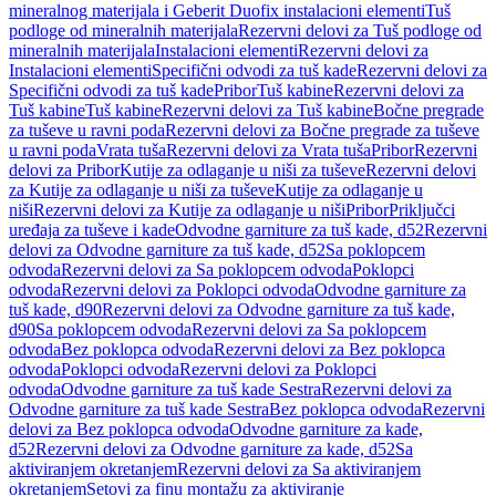
mineralnog materijala i Geberit Duofix instalacioni elementi
Tuš
podloge od mineralnih materijala
Rezervni delovi za Tuš podloge od
mineralnih materijala
Instalacioni elementi
Rezervni delovi za
Instalacioni elementi
Specifični odvodi za tuš kade
Rezervni delovi za
Specifični odvodi za tuš kade
Pribor
Tuš kabine
Rezervni delovi za
Tuš kabine
Tuš kabine
Rezervni delovi za Tuš kabine
Bočne pregrade
za tuševe u ravni poda
Rezervni delovi za Bočne pregrade za tuševe
u ravni poda
Vrata tuša
Rezervni delovi za Vrata tuša
Pribor
Rezervni
delovi za Pribor
Kutije za odlaganje u niši za tuševe
Rezervni delovi
za Kutije za odlaganje u niši za tuševe
Kutije za odlaganje u
niši
Rezervni delovi za Kutije za odlaganje u niši
Pribor
Priključci
uređaja za tuševe i kade
Odvodne garniture za tuš kade, d52
Rezervni
delovi za Odvodne garniture za tuš kade, d52
Sa poklopcem
odvoda
Rezervni delovi za Sa poklopcem odvoda
Poklopci
odvoda
Rezervni delovi za Poklopci odvoda
Odvodne garniture za
tuš kade, d90
Rezervni delovi za Odvodne garniture za tuš kade,
d90
Sa poklopcem odvoda
Rezervni delovi za Sa poklopcem
odvoda
Bez poklopca odvoda
Rezervni delovi za Bez poklopca
odvoda
Poklopci odvoda
Rezervni delovi za Poklopci
odvoda
Odvodne garniture za tuš kade Sestra
Rezervni delovi za
Odvodne garniture za tuš kade Sestra
Bez poklopca odvoda
Rezervni
delovi za Bez poklopca odvoda
Odvodne garniture za kade,
d52
Rezervni delovi za Odvodne garniture za kade, d52
Sa
aktiviranjem okretanjem
Rezervni delovi za Sa aktiviranjem
okretanjem
Setovi za finu montažu za aktiviranje