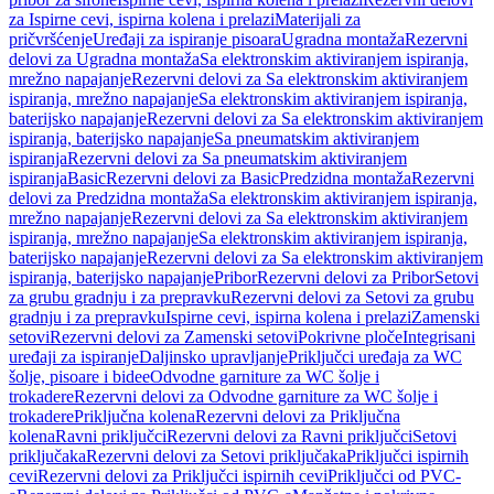
za Ispirne cevi, ispirna kolena i prelazi
Materijali za
pričvršćenje
Uređaji za ispiranje pisoara
Ugradna montaža
Rezervni
delovi za Ugradna montaža
Sa elektronskim aktiviranjem ispiranja,
mrežno napajanje
Rezervni delovi za Sa elektronskim aktiviranjem
ispiranja, mrežno napajanje
Sa elektronskim aktiviranjem ispiranja,
baterijsko napajanje
Rezervni delovi za Sa elektronskim aktiviranjem
ispiranja, baterijsko napajanje
Sa pneumatskim aktiviranjem
ispiranja
Rezervni delovi za Sa pneumatskim aktiviranjem
ispiranja
Basic
Rezervni delovi za Basic
Predzidna montaža
Rezervni
delovi za Predzidna montaža
Sa elektronskim aktiviranjem ispiranja,
mrežno napajanje
Rezervni delovi za Sa elektronskim aktiviranjem
ispiranja, mrežno napajanje
Sa elektronskim aktiviranjem ispiranja,
baterijsko napajanje
Rezervni delovi za Sa elektronskim aktiviranjem
ispiranja, baterijsko napajanje
Pribor
Rezervni delovi za Pribor
Setovi
za grubu gradnju i za prepravku
Rezervni delovi za Setovi za grubu
gradnju i za prepravku
Ispirne cevi, ispirna kolena i prelazi
Zamenski
setovi
Rezervni delovi za Zamenski setovi
Pokrivne ploče
Integrisani
uređaji za ispiranje
Daljinsko upravljanje
Priključci uređaja za WC
šolje, pisoare i bidee
Odvodne garniture za WC šolje i
trokadere
Rezervni delovi za Odvodne garniture za WC šolje i
trokadere
Priključna kolena
Rezervni delovi za Priključna
kolena
Ravni priključci
Rezervni delovi za Ravni priključci
Setovi
priključaka
Rezervni delovi za Setovi priključaka
Priključci ispirnih
cevi
Rezervni delovi za Priključci ispirnih cevi
Priključci od PVC-