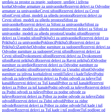
uređaja za prostor za pranje, sudopere, uređaje i izlivna
korita
Odvodne armature za umivaonike
Rezervni delovi za Odvodne
armature za umivaonike
Cevni sifoni
Rezervni delovi za Cevni
sifoni
Cevni sifoni, modeli za uštedu prostora
Rezervni delovi za
Cevni sifoni, modeli za uštedu prostora
Sifoni za
umivaonike
Rezervni delovi za Sifoni za umivaonike
Sifoni za
umivaonike, modeli za uštedu prostora
Rezervni delovi za Sifoni za
umivaonike, modeli za uštedu prostora
Ugradni sifoni
Rezervni
delovi za Ugradni sifoni
Priključci za umivaonike
Rezervni delovi za
Priključci za umivaonike
Poklopci
Priključci
Rezervni delovi za
Priključci
Zaptivke
Odvodne garniture za sudopere
Rezervni delovi za
Odvodne garniture za sudopere
Cevni sifoni
Rezervni delovi za
Cevni sifoni
Dvokomorni sifoni
Rezervni delovi za Dvokomorni
sifoni
Ravni priključci
Rezervni delovi za Ravni priključci
Odvodne
garniture za uređaje
Rezervni delovi za Odvodne garniture za
uređaje
Ugradni sifoni
Rezervni delovi za Ugradni sifoni
Odvodne
garniture za izlivna korita
Izlivni ventili
Tuševi i kade
Tuševi
Podni
odvodi za tuševe
Rezervni delovi za Podni odvodi za tuševe
Tuš
kanali
Rezervni delovi za Tuš kanali
Pribor za tuš kanale
Rezervni
delovi za Pribor za tuš kanale
Podni odvodi za tuševe
Rezervni delovi
za Podni odvodi za tuševe
Pribor za podne odvode za
tuševe
Rezervni delovi za Pribor za podne odvode za tuševe
Zidni
odvodi
Rezervni delovi za Zidni odvodi
Pribor za zidne
odvode
Rezervni delovi za Pribor za zidne odvode
Tuš kade i tuš
podloge
Rezervni delovi za Tuš kade i tuš podloge
Tuš podloge od