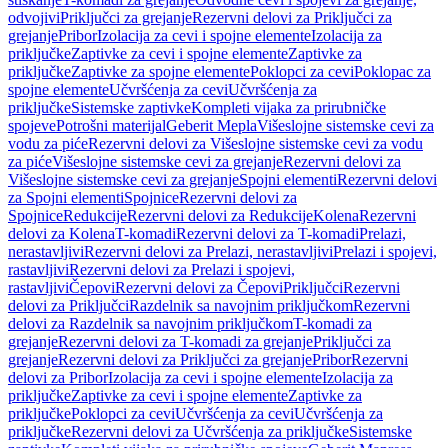
odvojivi
Priključci za grejanje
Rezervni delovi za Priključci za
grejanje
Pribor
Izolacija za cevi i spojne elemente
Izolacija za
priključke
Zaptivke za cevi i spojne elemente
Zaptivke za
priključke
Zaptivke za spojne elemente
Poklopci za cevi
Poklopac za
spojne elemente
Učvršćenja za cevi
Učvršćenja za
priključke
Sistemske zaptivke
Kompleti vijaka za prirubničke
spojeve
Potrošni materijal
Geberit Mepla
Višeslojne sistemske cevi za
vodu za piće
Rezervni delovi za Višeslojne sistemske cevi za vodu
za piće
Višeslojne sistemske cevi za grejanje
Rezervni delovi za
Višeslojne sistemske cevi za grejanje
Spojni elementi
Rezervni delovi
za Spojni elementi
Spojnice
Rezervni delovi za
Spojnice
Redukcije
Rezervni delovi za Redukcije
Kolena
Rezervni
delovi za Kolena
T-komadi
Rezervni delovi za T-komadi
Prelazi,
nerastavljivi
Rezervni delovi za Prelazi, nerastavljivi
Prelazi i spojevi,
rastavljivi
Rezervni delovi za Prelazi i spojevi,
rastavljivi
Čepovi
Rezervni delovi za Čepovi
Priključci
Rezervni
delovi za Priključci
Razdelnik sa navojnim priključkom
Rezervni
delovi za Razdelnik sa navojnim priključkom
T-komadi za
grejanje
Rezervni delovi za T-komadi za grejanje
Priključci za
grejanje
Rezervni delovi za Priključci za grejanje
Pribor
Rezervni
delovi za Pribor
Izolacija za cevi i spojne elemente
Izolacija za
priključke
Zaptivke za cevi i spojne elemente
Zaptivke za
priključke
Poklopci za cevi
Učvršćenja za cevi
Učvršćenja za
priključke
Rezervni delovi za Učvršćenja za priključke
Sistemske