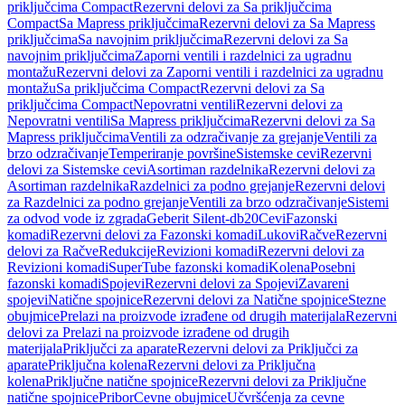
priključcima Compact
Rezervni delovi za Sa priključcima
Compact
Sa Mapress priključcima
Rezervni delovi za Sa Mapress
priključcima
Sa navojnim priključcima
Rezervni delovi za Sa
navojnim priključcima
Zaporni ventili i razdelnici za ugradnu
montažu
Rezervni delovi za Zaporni ventili i razdelnici za ugradnu
montažu
Sa priključcima Compact
Rezervni delovi za Sa
priključcima Compact
Nepovratni ventili
Rezervni delovi za
Nepovratni ventili
Sa Mapress priključcima
Rezervni delovi za Sa
Mapress priključcima
Ventili za odzračivanje za grejanje
Ventili za
brzo odzračivanje
Temperiranje površine
Sistemske cevi
Rezervni
delovi za Sistemske cevi
Asortiman razdelnika
Rezervni delovi za
Asortiman razdelnika
Razdelnici za podno grejanje
Rezervni delovi
za Razdelnici za podno grejanje
Ventili za brzo odzračivanje
Sistemi
za odvod vode iz zgrada
Geberit Silent-db20
Cevi
Fazonski
komadi
Rezervni delovi za Fazonski komadi
Lukovi
Račve
Rezervni
delovi za Račve
Redukcije
Revizioni komadi
Rezervni delovi za
Revizioni komadi
SuperTube fazonski komadi
Kolena
Posebni
fazonski komadi
Spojevi
Rezervni delovi za Spojevi
Zavareni
spojevi
Natične spojnice
Rezervni delovi za Natične spojnice
Stezne
obujmice
Prelazi na proizvode izrađene od drugih materijala
Rezervni
delovi za Prelazi na proizvode izrađene od drugih
materijala
Priključci za aparate
Rezervni delovi za Priključci za
aparate
Priključna kolena
Rezervni delovi za Priključna
kolena
Priključne natične spojnice
Rezervni delovi za Priključne
natične spojnice
Pribor
Cevne obujmice
Učvršćenja za cevne