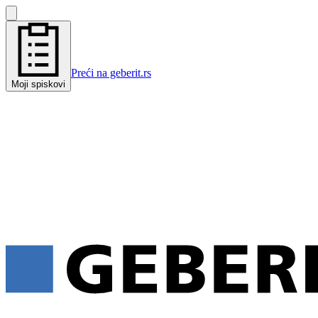
Preći na geberit.rs
Moji spiskovi