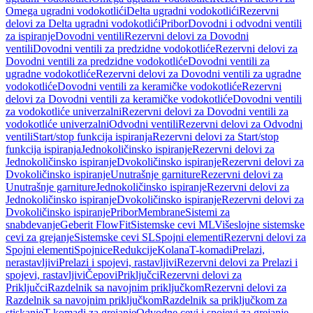
Omega ugradni vodokotlići
Delta ugradni vodokotlići
Rezervni
delovi za Delta ugradni vodokotlići
Pribor
Dovodni i odvodni ventili
za ispiranje
Dovodni ventili
Rezervni delovi za Dovodni
ventili
Dovodni ventili za predzidne vodokotliće
Rezervni delovi za
Dovodni ventili za predzidne vodokotliće
Dovodni ventili za
ugradne vodokotliće
Rezervni delovi za Dovodni ventili za ugradne
vodokotliće
Dovodni ventili za keramičke vodokotliće
Rezervni
delovi za Dovodni ventili za keramičke vodokotliće
Dovodni ventili
za vodokotliće univerzalni
Rezervni delovi za Dovodni ventili za
vodokotliće univerzalni
Odvodni ventili
Rezervni delovi za Odvodni
ventili
Start/stop funkcija ispiranja
Rezervni delovi za Start/stop
funkcija ispiranja
Jednokoličinsko ispiranje
Rezervni delovi za
Jednokoličinsko ispiranje
Dvokoličinsko ispiranje
Rezervni delovi za
Dvokoličinsko ispiranje
Unutrašnje garniture
Rezervni delovi za
Unutrašnje garniture
Jednokoličinsko ispiranje
Rezervni delovi za
Jednokoličinsko ispiranje
Dvokoličinsko ispiranje
Rezervni delovi za
Dvokoličinsko ispiranje
Pribor
Membrane
Sistemi za
snabdevanje
Geberit FlowFit
Sistemske cevi ML
Višeslojne sistemske
cevi za grejanje
Sistemske cevi SL
Spojni elementi
Rezervni delovi za
Spojni elementi
Spojnice
Redukcije
Kolana
T-komadi
Prelazi,
nerastavljivi
Prelazi i spojevi, rastavljivi
Rezervni delovi za Prelazi i
spojevi, rastavljivi
Čepovi
Priključci
Rezervni delovi za
Priključci
Razdelnik sa navojnim priključkom
Rezervni delovi za
Razdelnik sa navojnim priključkom
Razdelnik sa priključkom za
stiskanje
T-komadi za grejanje
Odvodne cevi i spojevi za grejanje,