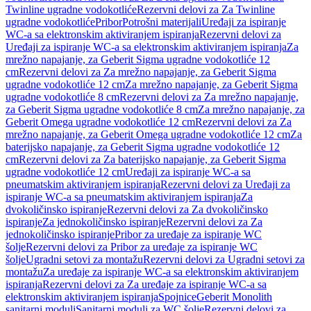
Twinline ugradne vodokotliće
Rezervni delovi za Za Twinline
ugradne vodokotliće
Pribor
Potrošni materijali
Uređaji za ispiranje
WC-a sa elektronskim aktiviranjem ispiranja
Rezervni delovi za
Uređaji za ispiranje WC-a sa elektronskim aktiviranjem ispiranja
Za
mrežno napajanje, za Geberit Sigma ugradne vodokotliće 12
cm
Rezervni delovi za Za mrežno napajanje, za Geberit Sigma
ugradne vodokotliće 12 cm
Za mrežno napajanje, za Geberit Sigma
ugradne vodokotliće 8 cm
Rezervni delovi za Za mrežno napajanje,
za Geberit Sigma ugradne vodokotliće 8 cm
Za mrežno napajanje, za
Geberit Omega ugradne vodokotliće 12 cm
Rezervni delovi za Za
mrežno napajanje, za Geberit Omega ugradne vodokotliće 12 cm
Za
baterijsko napajanje, za Geberit Sigma ugradne vodokotliće 12
cm
Rezervni delovi za Za baterijsko napajanje, za Geberit Sigma
ugradne vodokotliće 12 cm
Uređaji za ispiranje WC-a sa
pneumatskim aktiviranjem ispiranja
Rezervni delovi za Uređaji za
ispiranje WC-a sa pneumatskim aktiviranjem ispiranja
Za
dvokoličinsko ispiranje
Rezervni delovi za Za dvokoličinsko
ispiranje
Za jednokoličinsko ispiranje
Rezervni delovi za Za
jednokoličinsko ispiranje
Pribor za uređaje za ispiranje WC
šolje
Rezervni delovi za Pribor za uređaje za ispiranje WC
šolje
Ugradni setovi za montažu
Rezervni delovi za Ugradni setovi za
montažu
Za uređaje za ispiranje WC-a sa elektronskim aktiviranjem
ispiranja
Rezervni delovi za Za uređaje za ispiranje WC-a sa
elektronskim aktiviranjem ispiranja
Spojnice
Geberit Monolith
sanitarni moduli
Sanitarni moduli za WC šolje
Rezervni delovi za