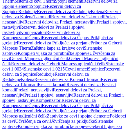
Therm
Sistemske cevi Therm
Spojni elementi
Rezervni delovi za
Spojni elementi
Spojnice
Rezervni delovi za
Spojnice
Redukcije
Rezervni delovi za Redukcije
Kolena
Rezervni
delovi za Kolena
T-komadi
Rezervni delovi za T-komadi
Prelazi,
nerastavljivi
Rezervni delovi za Prelazi, nerastavljivi
Prelazi i spojevi,
rastavljivi
Rezervni delovi za Prelazi i spojevi,
rastavljivi
Kompenzatori
Rezervni delovi za
Kompenzatori
Čepovi
Rezervni delovi za Čepovi
Priključci za
grejanje
Rezervni delovi za Priključci za grejanje
Pribor za Geberit
Mapress Therm
Zaštitne kape za krajeve cevi
Sistemske
zaptivke
Kompleti vijaka za prirubničke spojeve
Učvršćenja za
cevi
Geberit Mapress ugljenični čelik
Geberit Mapress ugljenični
čelik
Rezervni delovi za Geberit Mapress ugljenični čelik
Sistemske
cevi 1.0034
Sistemske cevi 1.0215
Cevni umeci
Spojnice
Rezervni
delovi za Spojnice
Redukcije
Rezervni delovi za
Redukcije
Kolena
Rezervni delovi za Kolena
T-komadi
Rezervni
delovi za T-komadi
Krstasti komadi
Rezervni delovi za Krstasti
komadi
Prelazi, nerastavljivi
Rezervni delovi za Prelazi,
nerastavljivi
Prelazi i spojevi, rastavljivi
Rezervni delovi za Prelazi i
spojevi, rastavljivi
Kompenzatori
Rezervni delovi za
Kompenzatori
Čepovi
Rezervni delovi za Čepovi
Priključci za
grejanje
Rezervni delovi za Priključci za grejanje
Pribor za Geberit
Mapress ugljenični čelik
Zaptivke za cevi i spojne elemente
Poklopci
za cevi
Učvršćenja za cevi
Učvršćenja za priključke
Sistemske
zaptivke
Kompleti vijaka za prirubničke spojeve
Geberit higijenski