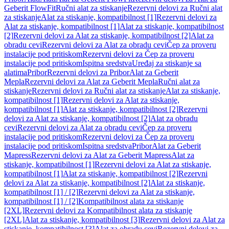
Geberit FlowFit
Ručni alat za stiskanje
Rezervni delovi za Ručni alat
za stiskanje
Alat za stiskanje, kompatibilnost [1]
Rezervni delovi za
Alat za stiskanje, kompatibilnost [1]
Alat za stiskanje, kompatibilnost
[2]
Rezervni delovi za Alat za stiskanje, kompatibilnost [2]
Alat za
obradu cevi
Rezervni delovi za Alat za obradu cevi
Čep za proveru
instalacije pod pritiskom
Rezervni delovi za Čep za proveru
instalacije pod pritiskom
Ispitna sredstva
Uređaj za stiskanje sa
alatima
Pribor
Rezervni delovi za Pribor
Alat za Geberit
Mepla
Rezervni delovi za Alat za Geberit Mepla
Ručni alat za
stiskanje
Rezervni delovi za Ručni alat za stiskanje
Alat za stiskanje,
kompatibilnost [1]
Rezervni delovi za Alat za stiskanje,
kompatibilnost [1]
Alat za stiskanje, kompatibilnost [2]
Rezervni
delovi za Alat za stiskanje, kompatibilnost [2]
Alat za obradu
cevi
Rezervni delovi za Alat za obradu cevi
Čep za proveru
instalacije pod pritiskom
Rezervni delovi za Čep za proveru
instalacije pod pritiskom
Ispitna sredstva
Pribor
Alat za Geberit
Mapress
Rezervni delovi za Alat za Geberit Mapress
Alat za
stiskanje, kompatibilnost [1]
Rezervni delovi za Alat za stiskanje,
kompatibilnost [1]
Alat za stiskanje, kompatibilnost [2]
Rezervni
delovi za Alat za stiskanje, kompatibilnost [2]
Alat za stiskanje,
kompatibilnost [1] / [2]
Rezervni delovi za Alat za stiskanje,
kompatibilnost [1] / [2]
Kompatibilnost alata za stiskanje
[2XL]
Rezervni delovi za Kompatibilnost alata za stiskanje
[2XL]
Alat za stiskanje, kompatibilnost [3]
Rezervni delovi za Alat za
stiskanje, kompatibilnost [3]
Alat za obradu cevi
Rezervni delovi za