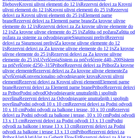
žljebove
Krovni ulivni elementi do 12 l/s
Rezervni delovi za Krovni
ulivni elementi do 12 l/s
Krovni ulivni elementi do 25 l/s
Rezervni
delovi za Krovni ulivni elementi do 25 l/s
Elementi parne
brane
Rezervni delovi za Elementi parne brane
Za krovne ulivne
elemente do 12 l/s
Rezervni delovi za Za krovne ulivne elemente do
12 l/s
Za krovne ulivne elemente do 25 l/s
Zaštita od požara
Zaštita od
požara za sisteme za odvodnjavanje
Sigurnosni prelivi
Rezervni
delovi za Sigurnosni prelivi
Za krovne ulivne elemente do 12
l/s
Rezervni delovi za Za krovne ulivne elemente do 12 l/s
Za krovne
ulivne elemente do 25 l/s
Rezervni delovi za Za krovne ulivne
elemente do 25 l/s
Učvršćenja
Sistem za pričvršćenje d40–200
Sistem
za pričvršćenje d250–315
Pribor
Rezervni delovi za Pribor
Za krovne
ulivne elemente
Rezervni delovi za Za krovne ulivne elemente
Za
učvršćenja
Konvencionalno odvodnjavanje krova
Krovni ulivni
elementi
Rezervni delovi za Krovni ulivni elementi
Elementi parne
brane
Rezervni delovi za Elementi parne brane
Pribor
Rezervni delovi
za Pribor
Podni odvod
Odvodnjavanje unutrašnjih i spoljnih
površina
Rezervni delovi za Odvodnjavanje unutrašnjih i spoljnih
površina
Podni odvodi 10 x 10 cm
Rezervni delovi za Podni odvodi
10 x 10 cm
Podni odvodi za balkone i terase, 10 x 10 cm
Rezervni
delovi za Podni odvodi za balkone i terase, 10 x 10 cm
Podni odvodi
13 x 13 cm
Rezervni delovi za Podni odvodi 13 x 13 cm
Podni
odvodi za balkone i terase 13 x 13 cm
Rezervni delovi za Podni
odvodi za balkone i terase 13 x 13 cm
Pribor
Rezervni delovi za
Pribor
Alati
Alati
Alat za Geberit FlowFit
Rezervni delovi za Alat za