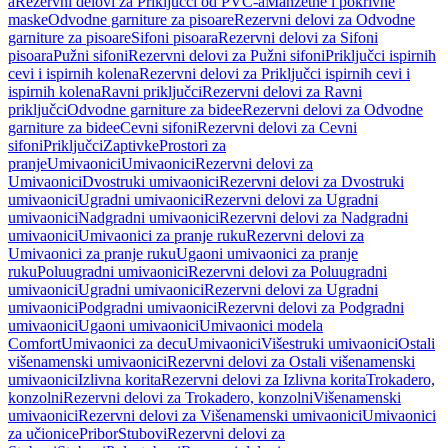
a
Rezervni delovi za Priključci od PVC-a
Manžetne i pokrivne
maske
Odvodne garniture za pisoare
Rezervni delovi za Odvodne
garniture za pisoare
Sifoni pisoara
Rezervni delovi za Sifoni
pisoara
Pužni sifoni
Rezervni delovi za Pužni sifoni
Priključci ispirnih
cevi i ispirnih kolena
Rezervni delovi za Priključci ispirnih cevi i
ispirnih kolena
Ravni priključci
Rezervni delovi za Ravni
priključci
Odvodne garniture za bidee
Rezervni delovi za Odvodne
garniture za bidee
Cevni sifoni
Rezervni delovi za Cevni
sifoni
Priključci
Zaptivke
Prostori za
pranje
Umivaonici
Umivaonici
Rezervni delovi za
Umivaonici
Dvostruki umivaonici
Rezervni delovi za Dvostruki
umivaonici
Ugradni umivaonici
Rezervni delovi za Ugradni
umivaonici
Nadgradni umivaonici
Rezervni delovi za Nadgradni
umivaonici
Umivaonici za pranje ruku
Rezervni delovi za
Umivaonici za pranje ruku
Ugaoni umivaonici za pranje
ruku
Poluugradni umivaonici
Rezervni delovi za Poluugradni
umivaonici
Ugradni umivaonici
Rezervni delovi za Ugradni
umivaonici
Podgradni umivaonici
Rezervni delovi za Podgradni
umivaonici
Ugaoni umivaonici
Umivaonici modela
Comfort
Umivaonici za decu
Umivaonici
Višestruki umivaonici
Ostali
višenamenski umivaonici
Rezervni delovi za Ostali višenamenski
umivaonici
Izlivna korita
Rezervni delovi za Izlivna korita
Trokadero,
konzolni
Rezervni delovi za Trokadero, konzolni
Višenamenski
umivaonici
Rezervni delovi za Višenamenski umivaonici
Umivaonici
za učionice
Pribor
Stubovi
Rezervni delovi za