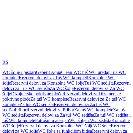
RS
WC šolje i pisoari
Geberit AquaClean WC tuš WC uređaji
Tuš WC
kompleti
Rezervni delovi za Tuš WC kompleti
Konzolne WC
šolje
Rezervni delovi za Konzolne WC šolje
Tuš WC sedišta
Rezervni
delovi za Tuš WC sedišta
Za WC šolje
Rezervni delovi za Za WC
šolje
Dizajnerske pokrivne ploče
Rezervni delovi za Dizajnerske
pokrivne ploče
Za tuš WC komplete
Rezervni delovi za Za tuš WC
komplete
Za tuš WC sedišta
Rezervni delovi za Za tuš WC
sedišta
Pribor
Rezervni delovi za Pribor
Za tuš WC komplete
Za tuš
WC sedišta
Rezervni delovi za Za tuš WC sedišta
Za tuš WC sedišta i
tuš WC komplete
Potrošni materijali
WC šolje i WC sedišta
Konzolne
WC šolje
Rezervni delovi za Konzolne WC šolje
WC šolje
Rezervni
delovi za WC šolje
WC šolje sa funkcijom bidea
Rezervni delovi za