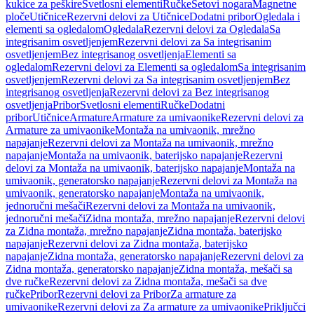
kukice za peškire
Svetlosni elementi
Ručke
Setovi nogara
Magnetne
ploče
Utičnice
Rezervni delovi za Utičnice
Dodatni pribor
Ogledala i
elementi sa ogledalom
Ogledala
Rezervni delovi za Ogledala
Sa
integrisanim osvetljenjem
Rezervni delovi za Sa integrisanim
osvetljenjem
Bez integrisanog osvetljenja
Elementi sa
ogledalom
Rezervni delovi za Elementi sa ogledalom
Sa integrisanim
osvetljenjem
Rezervni delovi za Sa integrisanim osvetljenjem
Bez
integrisanog osvetljenja
Rezervni delovi za Bez integrisanog
osvetljenja
Pribor
Svetlosni elementi
Ručke
Dodatni
pribor
Utičnice
Armature
Armature za umivaonike
Rezervni delovi za
Armature za umivaonike
Montaža na umivaonik, mrežno
napajanje
Rezervni delovi za Montaža na umivaonik, mrežno
napajanje
Montaža na umivaonik, baterijsko napajanje
Rezervni
delovi za Montaža na umivaonik, baterijsko napajanje
Montaža na
umivaonik, generatorsko napajanje
Rezervni delovi za Montaža na
umivaonik, generatorsko napajanje
Montaža na umivaonik,
jednoručni mešači
Rezervni delovi za Montaža na umivaonik,
jednoručni mešači
Zidna montaža, mrežno napajanje
Rezervni delovi
za Zidna montaža, mrežno napajanje
Zidna montaža, baterijsko
napajanje
Rezervni delovi za Zidna montaža, baterijsko
napajanje
Zidna montaža, generatorsko napajanje
Rezervni delovi za
Zidna montaža, generatorsko napajanje
Zidna montaža, mešači sa
dve ručke
Rezervni delovi za Zidna montaža, mešači sa dve
ručke
Pribor
Rezervni delovi za Pribor
Za armature za
umivaonike
Rezervni delovi za Za armature za umivaonike
Priključci