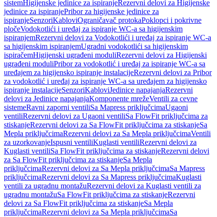
sistem
Higijenske jedinice za ispiranje
Rezervni delovi za Higijenske
jedinice za ispiranje
Pribor za higijenske jedinice za
ispiranje
Senzori
Kablovi
Ograničavač protoka
Poklopci i pokrivne
ploče
Vodokotlići i uređaj za ispiranje WC-a sa higijenskim
ispiranjem
Rezervni delovi za Vodokotlići i uređaj za ispiranje WC-a
sa higijenskim ispiranjem
Ugradni vodokotlići sa higijenskim
ispiračem
Higijenski ugrađeni moduli
Rezervni delovi za Higijenski
ugrađeni moduli
Pribor za vodokotlić i uređaj za ispiranje WC-a sa
uređajem za higijensko ispiranje instalacije
Rezervni delovi za Pribor
za vodokotlić i uređaj za ispiranje WC-a sa uređajem za higijensko
ispiranje instalacije
Senzori
Kablovi
Jedinice napajanja
Rezervni
delovi za Jedinice napajanja
Komponente mreže
Ventili za cevne
sisteme
Ravni zaporni ventili
Sa Mapress priključcima
Ugaoni
ventili
Rezervni delovi za Ugaoni ventili
Sa FlowFit priključcima za
stiskanje
Rezervni delovi za Sa FlowFit priključcima za stiskanje
Sa
Mepla priključcima
Rezervni delovi za Sa Mepla priključcima
Ventili
za uzorkovanje
Ispusni ventili
Kuglasti ventili
Rezervni delovi za
Kuglasti ventili
Sa FlowFit priključcima za stiskanje
Rezervni delovi
za Sa FlowFit priključcima za stiskanje
Sa Mepla
priključcima
Rezervni delovi za Sa Mepla priključcima
Sa Mapress
priključcima
Rezervni delovi za Sa Mapress priključcima
Kuglasti
ventili za ugradnu montažu
Rezervni delovi za Kuglasti ventili za
ugradnu montažu
Sa FlowFit priključcima za stiskanje
Rezervni
delovi za Sa FlowFit priključcima za stiskanje
Sa Mepla
priključcima
Rezervni delovi za Sa Mepla priključcima
Sa