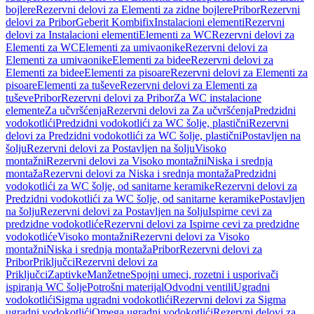
bojlere
Rezervni delovi za Elementi za zidne bojlere
Pribor
Rezervni
delovi za Pribor
Geberit Kombifix
Instalacioni elementi
Rezervni
delovi za Instalacioni elementi
Elementi za WC
Rezervni delovi za
Elementi za WC
Elementi za umivaonike
Rezervni delovi za
Elementi za umivaonike
Elementi za bidee
Rezervni delovi za
Elementi za bidee
Elementi za pisoare
Rezervni delovi za Elementi za
pisoare
Elementi za tuševe
Rezervni delovi za Elementi za
tuševe
Pribor
Rezervni delovi za Pribor
Za WC instalacione
elemente
Za učvršćenja
Rezervni delovi za Za učvršćenja
Predzidni
vodokotlići
Predzidni vodokotlići za WC šolje, plastični
Rezervni
delovi za Predzidni vodokotlići za WC šolje, plastični
Postavljen na
šolju
Rezervni delovi za Postavljen na šolju
Visoko
montažni
Rezervni delovi za Visoko montažni
Niska i srednja
montaža
Rezervni delovi za Niska i srednja montaža
Predzidni
vodokotlići za WC šolje, od sanitarne keramike
Rezervni delovi za
Predzidni vodokotlići za WC šolje, od sanitarne keramike
Postavljen
na šolju
Rezervni delovi za Postavljen na šolju
Ispirne cevi za
predzidne vodokotliće
Rezervni delovi za Ispirne cevi za predzidne
vodokotliće
Visoko montažni
Rezervni delovi za Visoko
montažni
Niska i srednja montaža
Pribor
Rezervni delovi za
Pribor
Priključci
Rezervni delovi za
Priključci
Zaptivke
Manžetne
Spojni umeci, rozetni i usporivači
ispiranja WC šolje
Potrošni materijal
Odvodni ventili
Ugradni
vodokotlići
Sigma ugradni vodokotlići
Rezervni delovi za Sigma
ugradni vodokotlići
Omega ugradni vodokotlići
Rezervni delovi za