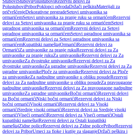
Stubovi
Stubovi
Polustubovi
Rezervni delovi za
Polustubovi
Pribor
Poklopci odvoda
Držači peškira
Materijali za
pričvršćenje
Dekorativne pregrade
Setovi umivaonika sa
ormarićem
Setovi umivaonika za pranje ruku sa ormarićem
Rezervni
delovi za Setovi umivaonika za pranje ruku sa ormarićem
Setovi
ugradnog umivaonika sa ormarićem
Rezervni delovi za Setovi
ugradnog umivaonika sa ormarićem
Setovi ugradnog umivaonika sa
ormarićem
Rezervni delovi za Setovi ugradnog umivaonika sa
ormarićem
Kupatilski nameštaj
Ormarići
Rezervni delovi za
Ormarići
Za umivaonike za pranje ruku
Rezervni delovi za Za
umivaonike za pranje ruku
Za umivaonike
Rezervni delovi za Za
umivaonike
Za dvostruke umivaonike
Rezervni delovi za Za
dvostruke umivaonike
Za ugradne umivaonike
Rezervni delovi za Za
ugradne umivaonike
Ploče za umivaonike
Rezervni delovi za Ploče
za umivaonike
Za nadpultne umivaonike u obliku posude
Rezervni
delovi za Za nadpultne umivaonike u obliku posude
Za pravougaone
nadpultne umivaonike
Rezervni delovi za Za pravougaone nadpultne
umivaonike
Za ugradne umivaonike
Bočni ormarići
Rezervni delovi
za Bočni ormarići
Niski bočni ormarići
Rezervni delovi za Niski
bočni ormarići
Visoki ormarići
Rezervni delovi za Visoki
ormarići
Srednje visoki ormarići
Rezervni delovi za Srednje visoki
ormarići
Viseći ormarići
Rezervni delovi za Viseći ormarići
Ostali
kupatilski nameštaj
Rezervni delovi za Ostali kupatilski
nameštaj
Zidne police
Rezervni delovi za Zidne police
Pribor
Rezervni
delovi za Pribor
Umeci za fioke i kutije za slaganje
Držači peškira i