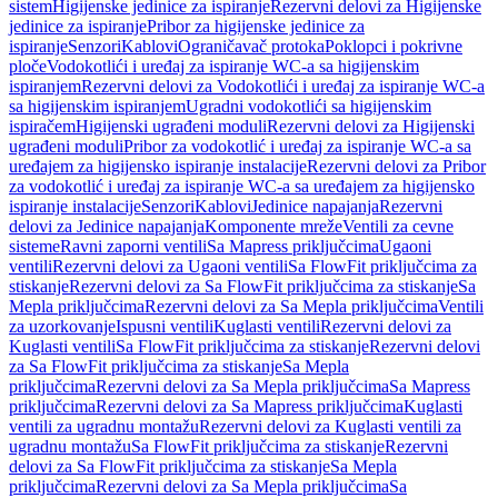
sistem
Higijenske jedinice za ispiranje
Rezervni delovi za Higijenske
jedinice za ispiranje
Pribor za higijenske jedinice za
ispiranje
Senzori
Kablovi
Ograničavač protoka
Poklopci i pokrivne
ploče
Vodokotlići i uređaj za ispiranje WC-a sa higijenskim
ispiranjem
Rezervni delovi za Vodokotlići i uređaj za ispiranje WC-a
sa higijenskim ispiranjem
Ugradni vodokotlići sa higijenskim
ispiračem
Higijenski ugrađeni moduli
Rezervni delovi za Higijenski
ugrađeni moduli
Pribor za vodokotlić i uređaj za ispiranje WC-a sa
uređajem za higijensko ispiranje instalacije
Rezervni delovi za Pribor
za vodokotlić i uređaj za ispiranje WC-a sa uređajem za higijensko
ispiranje instalacije
Senzori
Kablovi
Jedinice napajanja
Rezervni
delovi za Jedinice napajanja
Komponente mreže
Ventili za cevne
sisteme
Ravni zaporni ventili
Sa Mapress priključcima
Ugaoni
ventili
Rezervni delovi za Ugaoni ventili
Sa FlowFit priključcima za
stiskanje
Rezervni delovi za Sa FlowFit priključcima za stiskanje
Sa
Mepla priključcima
Rezervni delovi za Sa Mepla priključcima
Ventili
za uzorkovanje
Ispusni ventili
Kuglasti ventili
Rezervni delovi za
Kuglasti ventili
Sa FlowFit priključcima za stiskanje
Rezervni delovi
za Sa FlowFit priključcima za stiskanje
Sa Mepla
priključcima
Rezervni delovi za Sa Mepla priključcima
Sa Mapress
priključcima
Rezervni delovi za Sa Mapress priključcima
Kuglasti
ventili za ugradnu montažu
Rezervni delovi za Kuglasti ventili za
ugradnu montažu
Sa FlowFit priključcima za stiskanje
Rezervni
delovi za Sa FlowFit priključcima za stiskanje
Sa Mepla
priključcima
Rezervni delovi za Sa Mepla priključcima
Sa