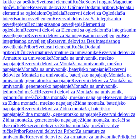
kukice za peškire
Svetlosni elementi
Ručke
Setovi nogara
Magnetne
ploče
Utičnice
Rezervni delovi za Utičnice
Dodatni pribor
Ogledala i
elementi sa ogledalom
Ogledala
Rezervni delovi za Ogledala
Sa
integrisanim osvetljenjem
Rezervni delovi za Sa integrisanim
osvetljenjem
Bez integrisanog osvetljenja
Elementi sa
ogledalom
Rezervni delovi za Elementi sa ogledalom
Sa integrisanim
osvetljenjem
Rezervni delovi za Sa integrisanim osvetljenjem
Bez
integrisanog osvetljenja
Rezervni delovi za Bez integrisanog
osvetljenja
Pribor
Svetlosni elementi
Ručke
Dodatni
pribor
Utičnice
Armature
Armature za umivaonike
Rezervni delovi za
Armature za umivaonike
Montaža na umivaonik, mrežno
napajanje
Rezervni delovi za Montaža na umivaonik, mrežno
napajanje
Montaža na umivaonik, baterijsko napajanje
Rezervni
delovi za Montaža na umivaonik, baterijsko napajanje
Montaža na
umivaonik, generatorsko napajanje
Rezervni delovi za Montaža na
umivaonik, generatorsko napajanje
Montaža na umivaonik,
jednoručni mešači
Rezervni delovi za Montaža na umivaonik,
jednoručni mešači
Zidna montaža, mrežno napajanje
Rezervni delovi
za Zidna montaža, mrežno napajanje
Zidna montaža, baterijsko
napajanje
Rezervni delovi za Zidna montaža, baterijsko
napajanje
Zidna montaža, generatorsko napajanje
Rezervni delovi za
Zidna montaža, generatorsko napajanje
Zidna montaža, mešači sa
dve ručke
Rezervni delovi za Zidna montaža, mešači sa dve
ručke
Pribor
Rezervni delovi za Pribor
Za armature za
umivaonike
Rezervni delovi za Za armature za umivaonike
Priključci