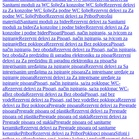
Sanitarni moduli za WC šolje
Za konzolne WC šolje
Rezervni delovi
za Za konzolne WC šolje
Za podne WC šolje
Rezervni delovi za Za
podne WC šolje
Pribor
Rezervni delovi za Pribor
Potrošni
materijali
Sanitarni moduli za bidee
Rezervni delovi za Sanitarni
moduli za bidee
Za konzolne i podne bidee
Rezervni delovi za Za
konzolne i podne bidee
Pisoari
Pisoari, način ispiranja, sa ivicom za
ispiranje
Rezervni delovi za Pisoari, način ispiranja, sa ivicom za
ispiranje
Bez poklopca
Rezervni delovi za Bez poklopca
Pisoari,
način ispiranja, bez oboda
Rezervni delovi za Pisoari, način ispiranja,
bez oboda
Za predzidnu ili ugradnu elektroniku za pisoar
Rezervni
delovi za Za predzidnu ili ugradnu elektroniku za pisoar
Sa
integrisanim uređajima za ispiranje pisoara
Rezervni delovi za Sa
integrisanim uređajima za ispiranje pisoara
Za integrisane uređaje za
ispiranje pisoara
Rezervni delovi za Za integrisane uređaje za
ispiranje pisoara
Pisoari, način ispiranja, sa/za poklopac WC-
a
Rezervni delovi za Pisoari, način ispiranja, sa/za poklopac WC-
a
Bez oboda
Rezervni delovi za Bez oboda
Pisoari, rad bez
vode
Rezervni delovi za Pisoari, rad bez vode
Bez poklopca
Rezervni
delovi za Bez poklopca
Pregrade pisoara
Rezervni delovi za Pregrade
pisoara
Pregrade pisoara od plastike
Rezervni delovi za Pregrade
pisoara od plastike
Pregrade pisoara od stakla
Rezervni delovi za
Pregrade pisoara od stakla
Pregrade pisoara od sanitarne
keramike
Rezervni delovi za Pregrade pisoara od sanitarne
keramike
Pribor
Rezervni delovi za Pribor
Poklopci pisoara
Sifoni i
pribor za sifone
Ispirne cevi, ispirna kolena i prelazi
Rezervni delovi