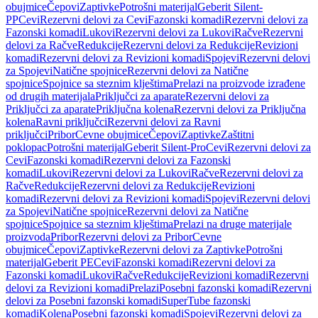
obujmice
Čepovi
Zaptivke
Potrošni materijal
Geberit Silent-
PP
Cevi
Rezervni delovi za Cevi
Fazonski komadi
Rezervni delovi za
Fazonski komadi
Lukovi
Rezervni delovi za Lukovi
Račve
Rezervni
delovi za Račve
Redukcije
Rezervni delovi za Redukcije
Revizioni
komadi
Rezervni delovi za Revizioni komadi
Spojevi
Rezervni delovi
za Spojevi
Natične spojnice
Rezervni delovi za Natične
spojnice
Spojnice sa steznim klještima
Prelazi na proizvode izrađene
od drugih materijala
Priključci za aparate
Rezervni delovi za
Priključci za aparate
Priključna kolena
Rezervni delovi za Priključna
kolena
Ravni priključci
Rezervni delovi za Ravni
priključci
Pribor
Cevne obujmice
Čepovi
Zaptivke
Zaštitni
poklopac
Potrošni materijal
Geberit Silent-Pro
Cevi
Rezervni delovi za
Cevi
Fazonski komadi
Rezervni delovi za Fazonski
komadi
Lukovi
Rezervni delovi za Lukovi
Račve
Rezervni delovi za
Račve
Redukcije
Rezervni delovi za Redukcije
Revizioni
komadi
Rezervni delovi za Revizioni komadi
Spojevi
Rezervni delovi
za Spojevi
Natične spojnice
Rezervni delovi za Natične
spojnice
Spojnice sa steznim klještima
Prelazi na druge materijale
proizvoda
Pribor
Rezervni delovi za Pribor
Cevne
obujmice
Čepovi
Zaptivke
Rezervni delovi za Zaptivke
Potrošni
materijal
Geberit PE
Cevi
Fazonski komadi
Rezervni delovi za
Fazonski komadi
Lukovi
Račve
Redukcije
Revizioni komadi
Rezervni
delovi za Revizioni komadi
Prelazi
Posebni fazonski komadi
Rezervni
delovi za Posebni fazonski komadi
SuperTube fazonski
komadi
Kolena
Posebni fazonski komadi
Spojevi
Rezervni delovi za