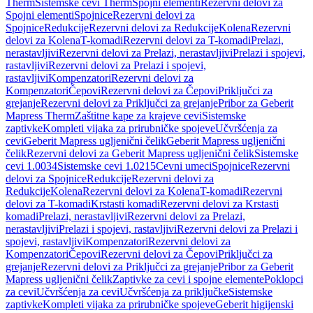
Therm
Sistemske cevi Therm
Spojni elementi
Rezervni delovi za
Spojni elementi
Spojnice
Rezervni delovi za
Spojnice
Redukcije
Rezervni delovi za Redukcije
Kolena
Rezervni
delovi za Kolena
T-komadi
Rezervni delovi za T-komadi
Prelazi,
nerastavljivi
Rezervni delovi za Prelazi, nerastavljivi
Prelazi i spojevi,
rastavljivi
Rezervni delovi za Prelazi i spojevi,
rastavljivi
Kompenzatori
Rezervni delovi za
Kompenzatori
Čepovi
Rezervni delovi za Čepovi
Priključci za
grejanje
Rezervni delovi za Priključci za grejanje
Pribor za Geberit
Mapress Therm
Zaštitne kape za krajeve cevi
Sistemske
zaptivke
Kompleti vijaka za prirubničke spojeve
Učvršćenja za
cevi
Geberit Mapress ugljenični čelik
Geberit Mapress ugljenični
čelik
Rezervni delovi za Geberit Mapress ugljenični čelik
Sistemske
cevi 1.0034
Sistemske cevi 1.0215
Cevni umeci
Spojnice
Rezervni
delovi za Spojnice
Redukcije
Rezervni delovi za
Redukcije
Kolena
Rezervni delovi za Kolena
T-komadi
Rezervni
delovi za T-komadi
Krstasti komadi
Rezervni delovi za Krstasti
komadi
Prelazi, nerastavljivi
Rezervni delovi za Prelazi,
nerastavljivi
Prelazi i spojevi, rastavljivi
Rezervni delovi za Prelazi i
spojevi, rastavljivi
Kompenzatori
Rezervni delovi za
Kompenzatori
Čepovi
Rezervni delovi za Čepovi
Priključci za
grejanje
Rezervni delovi za Priključci za grejanje
Pribor za Geberit
Mapress ugljenični čelik
Zaptivke za cevi i spojne elemente
Poklopci
za cevi
Učvršćenja za cevi
Učvršćenja za priključke
Sistemske
zaptivke
Kompleti vijaka za prirubničke spojeve
Geberit higijenski