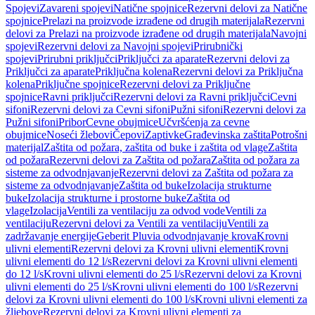
Spojevi
Zavareni spojevi
Natične spojnice
Rezervni delovi za Natične
spojnice
Prelazi na proizvode izrađene od drugih materijala
Rezervni
delovi za Prelazi na proizvode izrađene od drugih materijala
Navojni
spojevi
Rezervni delovi za Navojni spojevi
Prirubnički
spojevi
Prirubni priključci
Priključci za aparate
Rezervni delovi za
Priključci za aparate
Priključna kolena
Rezervni delovi za Priključna
kolena
Priključne spojnice
Rezervni delovi za Priključne
spojnice
Ravni priključci
Rezervni delovi za Ravni priključci
Cevni
sifoni
Rezervni delovi za Cevni sifoni
Pužni sifoni
Rezervni delovi za
Pužni sifoni
Pribor
Cevne obujmice
Učvršćenja za cevne
obujmice
Noseći žlebovi
Čepovi
Zaptivke
Građevinska zaštita
Potrošni
materijal
Zaštita od požara, zaštita od buke i zaštita od vlage
Zaštita
od požara
Rezervni delovi za Zaštita od požara
Zaštita od požara za
sisteme za odvodnjavanje
Rezervni delovi za Zaštita od požara za
sisteme za odvodnjavanje
Zaštita od buke
Izolacija strukturne
buke
Izolacija strukturne i prostorne buke
Zaštita od
vlage
Izolacija
Ventili za ventilaciju za odvod vode
Ventili za
ventilaciju
Rezervni delovi za Ventili za ventilaciju
Ventili za
zadržavanje energije
Geberit Pluvia odvodnjavanje krova
Krovni
ulivni elementi
Rezervni delovi za Krovni ulivni elementi
Krovni
ulivni elementi do 12 l/s
Rezervni delovi za Krovni ulivni elementi
do 12 l/s
Krovni ulivni elementi do 25 l/s
Rezervni delovi za Krovni
ulivni elementi do 25 l/s
Krovni ulivni elementi do 100 l/s
Rezervni
delovi za Krovni ulivni elementi do 100 l/s
Krovni ulivni elementi za
žljebove
Rezervni delovi za Krovni ulivni elementi za