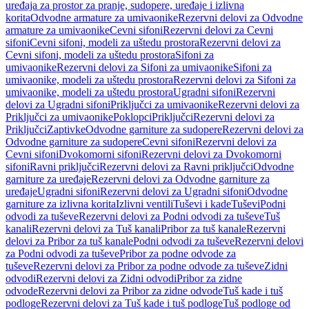
uređaja za prostor za pranje, sudopere, uređaje i izlivna
korita
Odvodne armature za umivaonike
Rezervni delovi za Odvodne
armature za umivaonike
Cevni sifoni
Rezervni delovi za Cevni
sifoni
Cevni sifoni, modeli za uštedu prostora
Rezervni delovi za
Cevni sifoni, modeli za uštedu prostora
Sifoni za
umivaonike
Rezervni delovi za Sifoni za umivaonike
Sifoni za
umivaonike, modeli za uštedu prostora
Rezervni delovi za Sifoni za
umivaonike, modeli za uštedu prostora
Ugradni sifoni
Rezervni
delovi za Ugradni sifoni
Priključci za umivaonike
Rezervni delovi za
Priključci za umivaonike
Poklopci
Priključci
Rezervni delovi za
Priključci
Zaptivke
Odvodne garniture za sudopere
Rezervni delovi za
Odvodne garniture za sudopere
Cevni sifoni
Rezervni delovi za
Cevni sifoni
Dvokomorni sifoni
Rezervni delovi za Dvokomorni
sifoni
Ravni priključci
Rezervni delovi za Ravni priključci
Odvodne
garniture za uređaje
Rezervni delovi za Odvodne garniture za
uređaje
Ugradni sifoni
Rezervni delovi za Ugradni sifoni
Odvodne
garniture za izlivna korita
Izlivni ventili
Tuševi i kade
Tuševi
Podni
odvodi za tuševe
Rezervni delovi za Podni odvodi za tuševe
Tuš
kanali
Rezervni delovi za Tuš kanali
Pribor za tuš kanale
Rezervni
delovi za Pribor za tuš kanale
Podni odvodi za tuševe
Rezervni delovi
za Podni odvodi za tuševe
Pribor za podne odvode za
tuševe
Rezervni delovi za Pribor za podne odvode za tuševe
Zidni
odvodi
Rezervni delovi za Zidni odvodi
Pribor za zidne
odvode
Rezervni delovi za Pribor za zidne odvode
Tuš kade i tuš
podloge
Rezervni delovi za Tuš kade i tuš podloge
Tuš podloge od