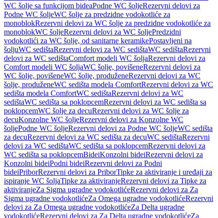
WC šolje sa funkcijom bidea
Podne WC šolje
Rezervni delovi za
Podne WC šolje
WC šolje za predzidne vodokotliće za
monoblok
Rezervni delovi za WC šolje za predzidne vodokotliće za
monoblok
WC šolje
Rezervni delovi za WC šolje
Predzidni
vodokotlići za WC šolje, od sanitarne keramike
Postavljeni na
šolju
WC sedišta
Rezervni delovi za WC sedišta
WC sedišta
Rezervni
delovi za WC sedišta
Comfort modeli WC šolja
Rezervni delovi za
Comfort modeli WC šolja
WC šolje, povišene
Rezervni delovi za
WC šolje, povišene
WC šolje, produžene
Rezervni delovi za WC
šolje, produžene
WC sedišta modela Comfort
Rezervni delovi za WC
sedišta modela Comfort
WC sedišta
Rezervni delovi za WC
sedišta
WC sedišta sa poklopcem
Rezervni delovi za WC sedišta sa
poklopcem
WC šolje za decu
Rezervni delovi za WC šolje za
decu
Konzolne WC šolje
Rezervni delovi za Konzolne WC
šolje
Podne WC šolje
Rezervni delovi za Podne WC šolje
WC sedišta
za decu
Rezervni delovi za WC sedišta za decu
WC sedišta
Rezervni
delovi za WC sedišta
WC sedišta sa poklopcem
Rezervni delovi za
WC sedišta sa poklopcem
Bidei
Konzolni bidei
Rezervni delovi za
Konzolni bidei
Podni bidei
Rezervni delovi za Podni
bidei
Pribor
Rezervni delovi za Pribor
Tipke za aktiviranje i uređaji za
ispiranje WC šolja
Tipke za aktiviranje
Rezervni delovi za Tipke za
aktiviranje
Za Sigma ugradne vodokotliće
Rezervni delovi za Za
Sigma ugradne vodokotliće
Za Omega ugradne vodokotliće
Rezervni
delovi za Za Omega ugradne vodokotliće
Za Delta ugradne
vodokotliće
Rezervni delovi za Za Delta ugradne vodokotliće
Za