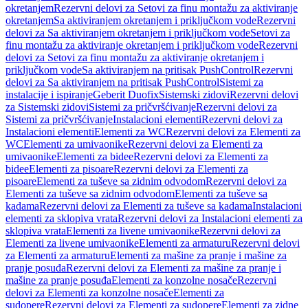
okretanjem
Rezervni delovi za Setovi za finu montažu za aktiviranje
okretanjem
Sa aktiviranjem okretanjem i priključkom vode
Rezervni
delovi za Sa aktiviranjem okretanjem i priključkom vode
Setovi za
finu montažu za aktiviranje okretanjem i priključkom vode
Rezervni
delovi za Setovi za finu montažu za aktiviranje okretanjem i
priključkom vode
Sa aktiviranjem na pritisak PushControl
Rezervni
delovi za Sa aktiviranjem na pritisak PushControl
Sistemi za
instalacije i ispiranje
Geberit Duofix
Sistemski zidovi
Rezervni delovi
za Sistemski zidovi
Sistemi za pričvršćivanje
Rezervni delovi za
Sistemi za pričvršćivanje
Instalacioni elementi
Rezervni delovi za
Instalacioni elementi
Elementi za WC
Rezervni delovi za Elementi za
WC
Elementi za umivaonike
Rezervni delovi za Elementi za
umivaonike
Elementi za bidee
Rezervni delovi za Elementi za
bidee
Elementi za pisoare
Rezervni delovi za Elementi za
pisoare
Elementi za tuševe sa zidnim odvodom
Rezervni delovi za
Elementi za tuševe sa zidnim odvodom
Elementi za tuševe sa
kadama
Rezervni delovi za Elementi za tuševe sa kadama
Instalacioni
elementi za sklopiva vrata
Rezervni delovi za Instalacioni elementi za
sklopiva vrata
Elementi za livene umivaonike
Rezervni delovi za
Elementi za livene umivaonike
Elementi za armaturu
Rezervni delovi
za Elementi za armaturu
Elementi za mašine za pranje i mašine za
pranje posuđa
Rezervni delovi za Elementi za mašine za pranje i
mašine za pranje posuđa
Elementi za konzolne nosače
Rezervni
delovi za Elementi za konzolne nosače
Elementi za
sudopere
Rezervni delovi za Elementi za sudopere
Elementi za zidne