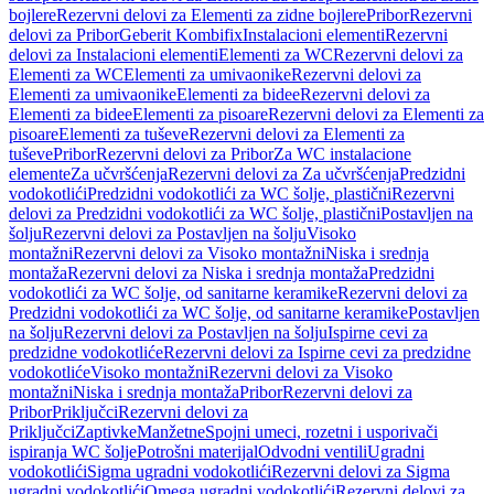
bojlere
Rezervni delovi za Elementi za zidne bojlere
Pribor
Rezervni
delovi za Pribor
Geberit Kombifix
Instalacioni elementi
Rezervni
delovi za Instalacioni elementi
Elementi za WC
Rezervni delovi za
Elementi za WC
Elementi za umivaonike
Rezervni delovi za
Elementi za umivaonike
Elementi za bidee
Rezervni delovi za
Elementi za bidee
Elementi za pisoare
Rezervni delovi za Elementi za
pisoare
Elementi za tuševe
Rezervni delovi za Elementi za
tuševe
Pribor
Rezervni delovi za Pribor
Za WC instalacione
elemente
Za učvršćenja
Rezervni delovi za Za učvršćenja
Predzidni
vodokotlići
Predzidni vodokotlići za WC šolje, plastični
Rezervni
delovi za Predzidni vodokotlići za WC šolje, plastični
Postavljen na
šolju
Rezervni delovi za Postavljen na šolju
Visoko
montažni
Rezervni delovi za Visoko montažni
Niska i srednja
montaža
Rezervni delovi za Niska i srednja montaža
Predzidni
vodokotlići za WC šolje, od sanitarne keramike
Rezervni delovi za
Predzidni vodokotlići za WC šolje, od sanitarne keramike
Postavljen
na šolju
Rezervni delovi za Postavljen na šolju
Ispirne cevi za
predzidne vodokotliće
Rezervni delovi za Ispirne cevi za predzidne
vodokotliće
Visoko montažni
Rezervni delovi za Visoko
montažni
Niska i srednja montaža
Pribor
Rezervni delovi za
Pribor
Priključci
Rezervni delovi za
Priključci
Zaptivke
Manžetne
Spojni umeci, rozetni i usporivači
ispiranja WC šolje
Potrošni materijal
Odvodni ventili
Ugradni
vodokotlići
Sigma ugradni vodokotlići
Rezervni delovi za Sigma
ugradni vodokotlići
Omega ugradni vodokotlići
Rezervni delovi za