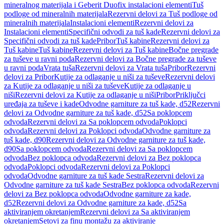
mineralnog materijala i Geberit Duofix instalacioni elementi
Tuš
podloge od mineralnih materijala
Rezervni delovi za Tuš podloge od
mineralnih materijala
Instalacioni elementi
Rezervni delovi za
Instalacioni elementi
Specifični odvodi za tuš kade
Rezervni delovi za
Specifični odvodi za tuš kade
Pribor
Tuš kabine
Rezervni delovi za
Tuš kabine
Tuš kabine
Rezervni delovi za Tuš kabine
Bočne pregrade
za tuševe u ravni poda
Rezervni delovi za Bočne pregrade za tuševe
u ravni poda
Vrata tuša
Rezervni delovi za Vrata tuša
Pribor
Rezervni
delovi za Pribor
Kutije za odlaganje u niši za tuševe
Rezervni delovi
za Kutije za odlaganje u niši za tuševe
Kutije za odlaganje u
niši
Rezervni delovi za Kutije za odlaganje u niši
Pribor
Priključci
uređaja za tuševe i kade
Odvodne garniture za tuš kade, d52
Rezervni
delovi za Odvodne garniture za tuš kade, d52
Sa poklopcem
odvoda
Rezervni delovi za Sa poklopcem odvoda
Poklopci
odvoda
Rezervni delovi za Poklopci odvoda
Odvodne garniture za
tuš kade, d90
Rezervni delovi za Odvodne garniture za tuš kade,
d90
Sa poklopcem odvoda
Rezervni delovi za Sa poklopcem
odvoda
Bez poklopca odvoda
Rezervni delovi za Bez poklopca
odvoda
Poklopci odvoda
Rezervni delovi za Poklopci
odvoda
Odvodne garniture za tuš kade Sestra
Rezervni delovi za
Odvodne garniture za tuš kade Sestra
Bez poklopca odvoda
Rezervni
delovi za Bez poklopca odvoda
Odvodne garniture za kade,
d52
Rezervni delovi za Odvodne garniture za kade, d52
Sa
aktiviranjem okretanjem
Rezervni delovi za Sa aktiviranjem
okretanjem
Setovi za finu montažu za aktiviranje