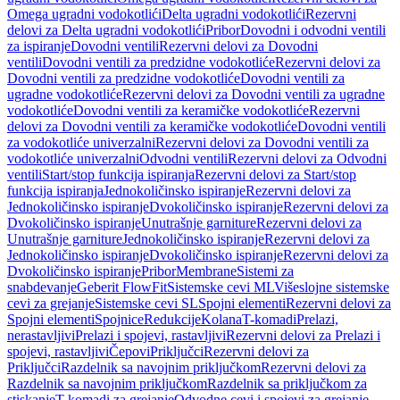
Omega ugradni vodokotlići
Delta ugradni vodokotlići
Rezervni
delovi za Delta ugradni vodokotlići
Pribor
Dovodni i odvodni ventili
za ispiranje
Dovodni ventili
Rezervni delovi za Dovodni
ventili
Dovodni ventili za predzidne vodokotliće
Rezervni delovi za
Dovodni ventili za predzidne vodokotliće
Dovodni ventili za
ugradne vodokotliće
Rezervni delovi za Dovodni ventili za ugradne
vodokotliće
Dovodni ventili za keramičke vodokotliće
Rezervni
delovi za Dovodni ventili za keramičke vodokotliće
Dovodni ventili
za vodokotliće univerzalni
Rezervni delovi za Dovodni ventili za
vodokotliće univerzalni
Odvodni ventili
Rezervni delovi za Odvodni
ventili
Start/stop funkcija ispiranja
Rezervni delovi za Start/stop
funkcija ispiranja
Jednokoličinsko ispiranje
Rezervni delovi za
Jednokoličinsko ispiranje
Dvokoličinsko ispiranje
Rezervni delovi za
Dvokoličinsko ispiranje
Unutrašnje garniture
Rezervni delovi za
Unutrašnje garniture
Jednokoličinsko ispiranje
Rezervni delovi za
Jednokoličinsko ispiranje
Dvokoličinsko ispiranje
Rezervni delovi za
Dvokoličinsko ispiranje
Pribor
Membrane
Sistemi za
snabdevanje
Geberit FlowFit
Sistemske cevi ML
Višeslojne sistemske
cevi za grejanje
Sistemske cevi SL
Spojni elementi
Rezervni delovi za
Spojni elementi
Spojnice
Redukcije
Kolana
T-komadi
Prelazi,
nerastavljivi
Prelazi i spojevi, rastavljivi
Rezervni delovi za Prelazi i
spojevi, rastavljivi
Čepovi
Priključci
Rezervni delovi za
Priključci
Razdelnik sa navojnim priključkom
Rezervni delovi za
Razdelnik sa navojnim priključkom
Razdelnik sa priključkom za
stiskanje
T-komadi za grejanje
Odvodne cevi i spojevi za grejanje,