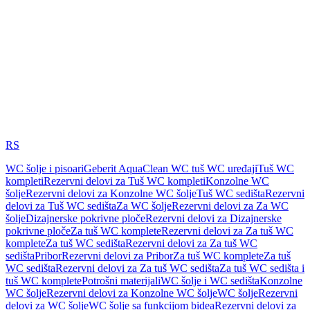
RS
WC šolje i pisoari
Geberit AquaClean WC tuš WC uređaji
Tuš WC
kompleti
Rezervni delovi za Tuš WC kompleti
Konzolne WC
šolje
Rezervni delovi za Konzolne WC šolje
Tuš WC sedišta
Rezervni
delovi za Tuš WC sedišta
Za WC šolje
Rezervni delovi za Za WC
šolje
Dizajnerske pokrivne ploče
Rezervni delovi za Dizajnerske
pokrivne ploče
Za tuš WC komplete
Rezervni delovi za Za tuš WC
komplete
Za tuš WC sedišta
Rezervni delovi za Za tuš WC
sedišta
Pribor
Rezervni delovi za Pribor
Za tuš WC komplete
Za tuš
WC sedišta
Rezervni delovi za Za tuš WC sedišta
Za tuš WC sedišta i
tuš WC komplete
Potrošni materijali
WC šolje i WC sedišta
Konzolne
WC šolje
Rezervni delovi za Konzolne WC šolje
WC šolje
Rezervni
delovi za WC šolje
WC šolje sa funkcijom bidea
Rezervni delovi za