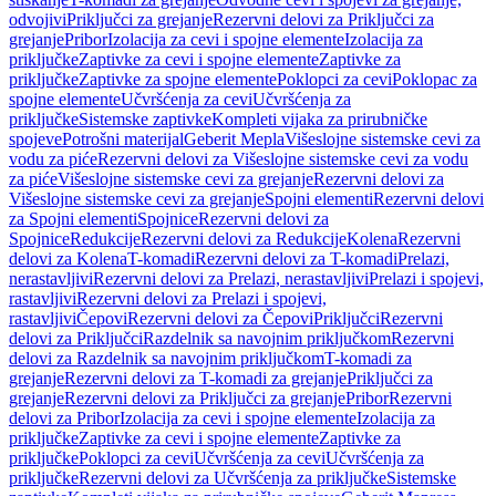
odvojivi
Priključci za grejanje
Rezervni delovi za Priključci za
grejanje
Pribor
Izolacija za cevi i spojne elemente
Izolacija za
priključke
Zaptivke za cevi i spojne elemente
Zaptivke za
priključke
Zaptivke za spojne elemente
Poklopci za cevi
Poklopac za
spojne elemente
Učvršćenja za cevi
Učvršćenja za
priključke
Sistemske zaptivke
Kompleti vijaka za prirubničke
spojeve
Potrošni materijal
Geberit Mepla
Višeslojne sistemske cevi za
vodu za piće
Rezervni delovi za Višeslojne sistemske cevi za vodu
za piće
Višeslojne sistemske cevi za grejanje
Rezervni delovi za
Višeslojne sistemske cevi za grejanje
Spojni elementi
Rezervni delovi
za Spojni elementi
Spojnice
Rezervni delovi za
Spojnice
Redukcije
Rezervni delovi za Redukcije
Kolena
Rezervni
delovi za Kolena
T-komadi
Rezervni delovi za T-komadi
Prelazi,
nerastavljivi
Rezervni delovi za Prelazi, nerastavljivi
Prelazi i spojevi,
rastavljivi
Rezervni delovi za Prelazi i spojevi,
rastavljivi
Čepovi
Rezervni delovi za Čepovi
Priključci
Rezervni
delovi za Priključci
Razdelnik sa navojnim priključkom
Rezervni
delovi za Razdelnik sa navojnim priključkom
T-komadi za
grejanje
Rezervni delovi za T-komadi za grejanje
Priključci za
grejanje
Rezervni delovi za Priključci za grejanje
Pribor
Rezervni
delovi za Pribor
Izolacija za cevi i spojne elemente
Izolacija za
priključke
Zaptivke za cevi i spojne elemente
Zaptivke za
priključke
Poklopci za cevi
Učvršćenja za cevi
Učvršćenja za
priključke
Rezervni delovi za Učvršćenja za priključke
Sistemske