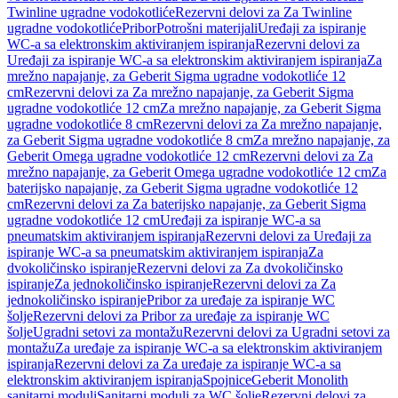
Twinline ugradne vodokotliće
Rezervni delovi za Za Twinline
ugradne vodokotliće
Pribor
Potrošni materijali
Uređaji za ispiranje
WC-a sa elektronskim aktiviranjem ispiranja
Rezervni delovi za
Uređaji za ispiranje WC-a sa elektronskim aktiviranjem ispiranja
Za
mrežno napajanje, za Geberit Sigma ugradne vodokotliće 12
cm
Rezervni delovi za Za mrežno napajanje, za Geberit Sigma
ugradne vodokotliće 12 cm
Za mrežno napajanje, za Geberit Sigma
ugradne vodokotliće 8 cm
Rezervni delovi za Za mrežno napajanje,
za Geberit Sigma ugradne vodokotliće 8 cm
Za mrežno napajanje, za
Geberit Omega ugradne vodokotliće 12 cm
Rezervni delovi za Za
mrežno napajanje, za Geberit Omega ugradne vodokotliće 12 cm
Za
baterijsko napajanje, za Geberit Sigma ugradne vodokotliće 12
cm
Rezervni delovi za Za baterijsko napajanje, za Geberit Sigma
ugradne vodokotliće 12 cm
Uređaji za ispiranje WC-a sa
pneumatskim aktiviranjem ispiranja
Rezervni delovi za Uređaji za
ispiranje WC-a sa pneumatskim aktiviranjem ispiranja
Za
dvokoličinsko ispiranje
Rezervni delovi za Za dvokoličinsko
ispiranje
Za jednokoličinsko ispiranje
Rezervni delovi za Za
jednokoličinsko ispiranje
Pribor za uređaje za ispiranje WC
šolje
Rezervni delovi za Pribor za uređaje za ispiranje WC
šolje
Ugradni setovi za montažu
Rezervni delovi za Ugradni setovi za
montažu
Za uređaje za ispiranje WC-a sa elektronskim aktiviranjem
ispiranja
Rezervni delovi za Za uređaje za ispiranje WC-a sa
elektronskim aktiviranjem ispiranja
Spojnice
Geberit Monolith
sanitarni moduli
Sanitarni moduli za WC šolje
Rezervni delovi za