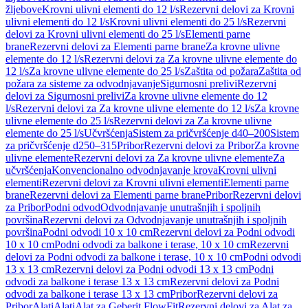
žljebove
Krovni ulivni elementi do 12 l/s
Rezervni delovi za Krovni
ulivni elementi do 12 l/s
Krovni ulivni elementi do 25 l/s
Rezervni
delovi za Krovni ulivni elementi do 25 l/s
Elementi parne
brane
Rezervni delovi za Elementi parne brane
Za krovne ulivne
elemente do 12 l/s
Rezervni delovi za Za krovne ulivne elemente do
12 l/s
Za krovne ulivne elemente do 25 l/s
Zaštita od požara
Zaštita od
požara za sisteme za odvodnjavanje
Sigurnosni prelivi
Rezervni
delovi za Sigurnosni prelivi
Za krovne ulivne elemente do 12
l/s
Rezervni delovi za Za krovne ulivne elemente do 12 l/s
Za krovne
ulivne elemente do 25 l/s
Rezervni delovi za Za krovne ulivne
elemente do 25 l/s
Učvršćenja
Sistem za pričvršćenje d40–200
Sistem
za pričvršćenje d250–315
Pribor
Rezervni delovi za Pribor
Za krovne
ulivne elemente
Rezervni delovi za Za krovne ulivne elemente
Za
učvršćenja
Konvencionalno odvodnjavanje krova
Krovni ulivni
elementi
Rezervni delovi za Krovni ulivni elementi
Elementi parne
brane
Rezervni delovi za Elementi parne brane
Pribor
Rezervni delovi
za Pribor
Podni odvod
Odvodnjavanje unutrašnjih i spoljnih
površina
Rezervni delovi za Odvodnjavanje unutrašnjih i spoljnih
površina
Podni odvodi 10 x 10 cm
Rezervni delovi za Podni odvodi
10 x 10 cm
Podni odvodi za balkone i terase, 10 x 10 cm
Rezervni
delovi za Podni odvodi za balkone i terase, 10 x 10 cm
Podni odvodi
13 x 13 cm
Rezervni delovi za Podni odvodi 13 x 13 cm
Podni
odvodi za balkone i terase 13 x 13 cm
Rezervni delovi za Podni
odvodi za balkone i terase 13 x 13 cm
Pribor
Rezervni delovi za
Pribor
Alati
Alati
Alat za Geberit FlowFit
Rezervni delovi za Alat za