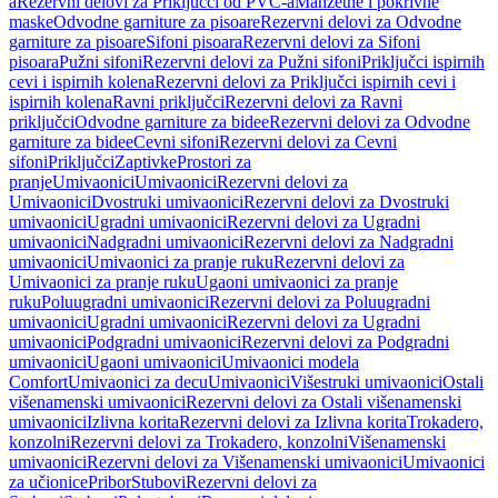
a
Rezervni delovi za Priključci od PVC-a
Manžetne i pokrivne
maske
Odvodne garniture za pisoare
Rezervni delovi za Odvodne
garniture za pisoare
Sifoni pisoara
Rezervni delovi za Sifoni
pisoara
Pužni sifoni
Rezervni delovi za Pužni sifoni
Priključci ispirnih
cevi i ispirnih kolena
Rezervni delovi za Priključci ispirnih cevi i
ispirnih kolena
Ravni priključci
Rezervni delovi za Ravni
priključci
Odvodne garniture za bidee
Rezervni delovi za Odvodne
garniture za bidee
Cevni sifoni
Rezervni delovi za Cevni
sifoni
Priključci
Zaptivke
Prostori za
pranje
Umivaonici
Umivaonici
Rezervni delovi za
Umivaonici
Dvostruki umivaonici
Rezervni delovi za Dvostruki
umivaonici
Ugradni umivaonici
Rezervni delovi za Ugradni
umivaonici
Nadgradni umivaonici
Rezervni delovi za Nadgradni
umivaonici
Umivaonici za pranje ruku
Rezervni delovi za
Umivaonici za pranje ruku
Ugaoni umivaonici za pranje
ruku
Poluugradni umivaonici
Rezervni delovi za Poluugradni
umivaonici
Ugradni umivaonici
Rezervni delovi za Ugradni
umivaonici
Podgradni umivaonici
Rezervni delovi za Podgradni
umivaonici
Ugaoni umivaonici
Umivaonici modela
Comfort
Umivaonici za decu
Umivaonici
Višestruki umivaonici
Ostali
višenamenski umivaonici
Rezervni delovi za Ostali višenamenski
umivaonici
Izlivna korita
Rezervni delovi za Izlivna korita
Trokadero,
konzolni
Rezervni delovi za Trokadero, konzolni
Višenamenski
umivaonici
Rezervni delovi za Višenamenski umivaonici
Umivaonici
za učionice
Pribor
Stubovi
Rezervni delovi za