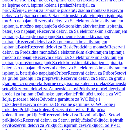
za Ispirne cevi, ispirna kolena i prelazi
Materijali za
pričvršćenje
Uređaji za ispiranje pisoara
Ugradna montaža
Rezervni
delovi za Ugradna montaža
Sa elektronskim aktiviranjem ispiranja,
mrežno napajanje
Rezervni delovi za Sa elektronskim aktiviranjem
ispiranja, mrežno napajanje
Sa elektronskim aktiviranjem ispiranja,
baterijsko napajanje
Rezervni delovi za Sa elektronskim aktiviranjem
ispiranja, baterijsko napajanje
Sa pneumatskim aktiviranjem
ispiranja
Rezervni delovi za Sa pneumatskim aktiviranjem
ispiranja
Basic
Rezervni delovi za Basic
Predzidna montaža
Rezervni
delovi za Predzidna montaža
Sa elektronskim aktiviranjem ispiranja,
mrežno napajanje
Rezervni delovi za Sa elektronskim aktiviranjem
ispiranja, mrežno napajanje
Sa elektronskim aktiviranjem ispiranja,
baterijsko napajanje
Rezervni delovi za Sa elektronskim aktiviranjem
ispiranja, baterijsko napajanje
Pribor
Rezervni delovi za Pribor
Setovi
za grubu gradnju i za prepravku
Rezervni delovi za Setovi za grubu
gradnju i za prepravku
Ispirne cevi, ispirna kolena i prelazi
Zamenski
setovi
Rezervni delovi za Zamenski setovi
Pokrivne ploče
Integrisani
uređaji za ispiranje
Daljinsko upravljanje
Priključci uređaja za WC
šolje, pisoare i bidee
Odvodne garniture za WC šolje i
trokadere
Rezervni delovi za Odvodne garniture za WC šolje i
trokadere
Priključna kolena
Rezervni delovi za Priključna
kolena
Ravni priključci
Rezervni delovi za Ravni priključci
Setovi
priključaka
Rezervni delovi za Setovi priključaka
Priključci ispirnih
cevi
Rezervni delovi za Priključci ispirnih cevi
Priključci od PVC-