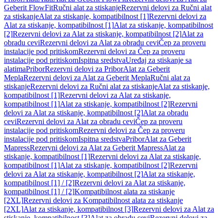
Geberit FlowFit
Ručni alat za stiskanje
Rezervni delovi za Ručni alat
za stiskanje
Alat za stiskanje, kompatibilnost [1]
Rezervni delovi za
Alat za stiskanje, kompatibilnost [1]
Alat za stiskanje, kompatibilnost
[2]
Rezervni delovi za Alat za stiskanje, kompatibilnost [2]
Alat za
obradu cevi
Rezervni delovi za Alat za obradu cevi
Čep za proveru
instalacije pod pritiskom
Rezervni delovi za Čep za proveru
instalacije pod pritiskom
Ispitna sredstva
Uređaj za stiskanje sa
alatima
Pribor
Rezervni delovi za Pribor
Alat za Geberit
Mepla
Rezervni delovi za Alat za Geberit Mepla
Ručni alat za
stiskanje
Rezervni delovi za Ručni alat za stiskanje
Alat za stiskanje,
kompatibilnost [1]
Rezervni delovi za Alat za stiskanje,
kompatibilnost [1]
Alat za stiskanje, kompatibilnost [2]
Rezervni
delovi za Alat za stiskanje, kompatibilnost [2]
Alat za obradu
cevi
Rezervni delovi za Alat za obradu cevi
Čep za proveru
instalacije pod pritiskom
Rezervni delovi za Čep za proveru
instalacije pod pritiskom
Ispitna sredstva
Pribor
Alat za Geberit
Mapress
Rezervni delovi za Alat za Geberit Mapress
Alat za
stiskanje, kompatibilnost [1]
Rezervni delovi za Alat za stiskanje,
kompatibilnost [1]
Alat za stiskanje, kompatibilnost [2]
Rezervni
delovi za Alat za stiskanje, kompatibilnost [2]
Alat za stiskanje,
kompatibilnost [1] / [2]
Rezervni delovi za Alat za stiskanje,
kompatibilnost [1] / [2]
Kompatibilnost alata za stiskanje
[2XL]
Rezervni delovi za Kompatibilnost alata za stiskanje
[2XL]
Alat za stiskanje, kompatibilnost [3]
Rezervni delovi za Alat za
stiskanje, kompatibilnost [3]
Alat za obradu cevi
Rezervni delovi za