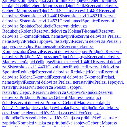
zaptivke
Kompleti vijaka za prirubničke spojeve
Geberit Mapress
nerđajući čelik
Geberit Mapress nerđajući čelik
Rezervni delovi za
Geberit Mapress nerđajući čelik
Sistemske cevi 1.4401
Rezervni
delovi za Sistemske cevi 1.4401
Sistemske cevi 1.4521
Rezervni
delovi za Sistemske cevi 1.4521
Cevni umeci
Spojnice
Rezervni
delovi za Spojnice
Redukcije
Rezervni delovi za
Redukcije
Kolena
Rezervni delovi za Kolena
T-komadi
Rezervni
delovi za T-komadi
Prelazi, nerastavljivi
Rezervni delovi za Prelazi,
nerastavljivi
Prelazi i spojevi, rastavljivi
Rezervni delovi za Prelazi i
spojevi, rastavljivi
Kompenzatori
Rezervni delovi za
Kompenzatori
Čepovi
Rezervni delovi za Čepovi
Priključci
Rezervni
delovi za Priključci
Mapress nerđajući čelik, gas
Rezervni delovi za
Mapress nerđajući čelik, gas
Sistemske cevi 1.4401
Rezervni delovi
za Sistemske cevi 1.4401
Cevni umeci
Spojnice
Rezervni delovi za
Spojnice
Redukcije
Rezervni delovi za Redukcije
Kolena
Rezervni
delovi za Kolena
T-komadi
Rezervni delovi za T-komadi
Prelazi,
nerastavljivi
Rezervni delovi za Prelazi, nerastavljivi
Prelazi i spojevi,
rastavljivi
Rezervni delovi za Prelazi i spojevi,
rastavljivi
Čepovi
Rezervni delovi za Čepovi
Priključci
Rezervni
delovi za Priključci
Pribor za Geberit Mapress nerđajući
čelik
Rezervni delovi za Pribor za Geberit Mapress nerđajući
čelik
Zaštitne kapice za kraj cevi
Izolacija za priključke
Zaptivke za
cevi i spojne elemente
Učvršćenja za cevi
Učvršćenja za
priključke
Rezervni delovi za Učvršćenja za priključke
Sistemske
zaptivke
Kompleti vijaka za prirubničke spojeve
Geberit Mapress