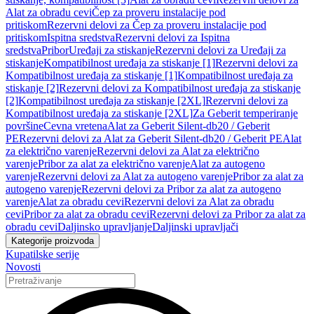
Alat za obradu cevi
Čep za proveru instalacije pod
pritiskom
Rezervni delovi za Čep za proveru instalacije pod
pritiskom
Ispitna sredstva
Rezervni delovi za Ispitna
sredstva
Pribor
Uređaji za stiskanje
Rezervni delovi za Uređaji za
stiskanje
Kompatibilnost uređaja za stiskanje [1]
Rezervni delovi za
Kompatibilnost uređaja za stiskanje [1]
Kompatibilnost uređaja za
stiskanje [2]
Rezervni delovi za Kompatibilnost uređaja za stiskanje
[2]
Kompatibilnost uređaja za stiskanje [2XL]
Rezervni delovi za
Kompatibilnost uređaja za stiskanje [2XL]
Za Geberit temperiranje
površine
Cevna vretena
Alat za Geberit Silent-db20 / Geberit
PE
Rezervni delovi za Alat za Geberit Silent-db20 / Geberit PE
Alat
za električno varenje
Rezervni delovi za Alat za električno
varenje
Pribor za alat za električno varenje
Alat za autogeno
varenje
Rezervni delovi za Alat za autogeno varenje
Pribor za alat za
autogeno varenje
Rezervni delovi za Pribor za alat za autogeno
varenje
Alat za obradu cevi
Rezervni delovi za Alat za obradu
cevi
Pribor za alat za obradu cevi
Rezervni delovi za Pribor za alat za
obradu cevi
Daljinsko upravljanje
Daljinski upravljači
Kategorije proizvoda
Kupatilske serije
Novosti