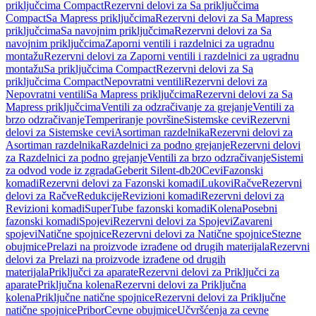
priključcima Compact
Rezervni delovi za Sa priključcima
Compact
Sa Mapress priključcima
Rezervni delovi za Sa Mapress
priključcima
Sa navojnim priključcima
Rezervni delovi za Sa
navojnim priključcima
Zaporni ventili i razdelnici za ugradnu
montažu
Rezervni delovi za Zaporni ventili i razdelnici za ugradnu
montažu
Sa priključcima Compact
Rezervni delovi za Sa
priključcima Compact
Nepovratni ventili
Rezervni delovi za
Nepovratni ventili
Sa Mapress priključcima
Rezervni delovi za Sa
Mapress priključcima
Ventili za odzračivanje za grejanje
Ventili za
brzo odzračivanje
Temperiranje površine
Sistemske cevi
Rezervni
delovi za Sistemske cevi
Asortiman razdelnika
Rezervni delovi za
Asortiman razdelnika
Razdelnici za podno grejanje
Rezervni delovi
za Razdelnici za podno grejanje
Ventili za brzo odzračivanje
Sistemi
za odvod vode iz zgrada
Geberit Silent-db20
Cevi
Fazonski
komadi
Rezervni delovi za Fazonski komadi
Lukovi
Račve
Rezervni
delovi za Račve
Redukcije
Revizioni komadi
Rezervni delovi za
Revizioni komadi
SuperTube fazonski komadi
Kolena
Posebni
fazonski komadi
Spojevi
Rezervni delovi za Spojevi
Zavareni
spojevi
Natične spojnice
Rezervni delovi za Natične spojnice
Stezne
obujmice
Prelazi na proizvode izrađene od drugih materijala
Rezervni
delovi za Prelazi na proizvode izrađene od drugih
materijala
Priključci za aparate
Rezervni delovi za Priključci za
aparate
Priključna kolena
Rezervni delovi za Priključna
kolena
Priključne natične spojnice
Rezervni delovi za Priključne
natične spojnice
Pribor
Cevne obujmice
Učvršćenja za cevne