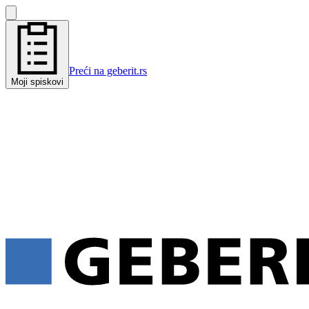
Preći na geberit.rs
Moji spiskovi