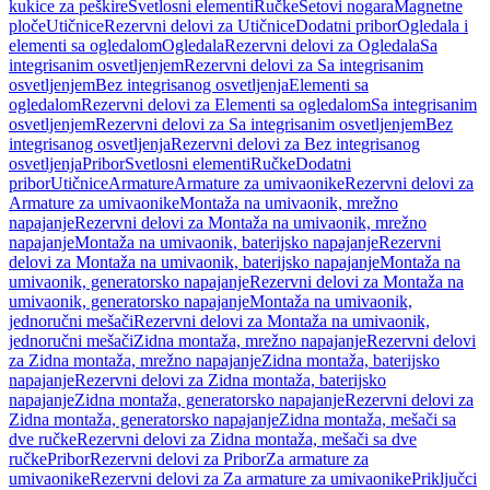
kukice za peškire
Svetlosni elementi
Ručke
Setovi nogara
Magnetne
ploče
Utičnice
Rezervni delovi za Utičnice
Dodatni pribor
Ogledala i
elementi sa ogledalom
Ogledala
Rezervni delovi za Ogledala
Sa
integrisanim osvetljenjem
Rezervni delovi za Sa integrisanim
osvetljenjem
Bez integrisanog osvetljenja
Elementi sa
ogledalom
Rezervni delovi za Elementi sa ogledalom
Sa integrisanim
osvetljenjem
Rezervni delovi za Sa integrisanim osvetljenjem
Bez
integrisanog osvetljenja
Rezervni delovi za Bez integrisanog
osvetljenja
Pribor
Svetlosni elementi
Ručke
Dodatni
pribor
Utičnice
Armature
Armature za umivaonike
Rezervni delovi za
Armature za umivaonike
Montaža na umivaonik, mrežno
napajanje
Rezervni delovi za Montaža na umivaonik, mrežno
napajanje
Montaža na umivaonik, baterijsko napajanje
Rezervni
delovi za Montaža na umivaonik, baterijsko napajanje
Montaža na
umivaonik, generatorsko napajanje
Rezervni delovi za Montaža na
umivaonik, generatorsko napajanje
Montaža na umivaonik,
jednoručni mešači
Rezervni delovi za Montaža na umivaonik,
jednoručni mešači
Zidna montaža, mrežno napajanje
Rezervni delovi
za Zidna montaža, mrežno napajanje
Zidna montaža, baterijsko
napajanje
Rezervni delovi za Zidna montaža, baterijsko
napajanje
Zidna montaža, generatorsko napajanje
Rezervni delovi za
Zidna montaža, generatorsko napajanje
Zidna montaža, mešači sa
dve ručke
Rezervni delovi za Zidna montaža, mešači sa dve
ručke
Pribor
Rezervni delovi za Pribor
Za armature za
umivaonike
Rezervni delovi za Za armature za umivaonike
Priključci