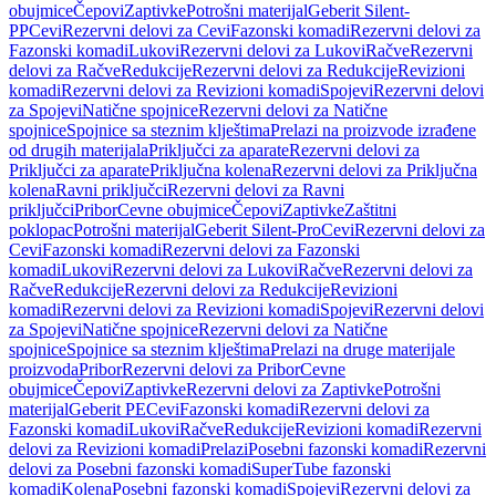
obujmice
Čepovi
Zaptivke
Potrošni materijal
Geberit Silent-
PP
Cevi
Rezervni delovi za Cevi
Fazonski komadi
Rezervni delovi za
Fazonski komadi
Lukovi
Rezervni delovi za Lukovi
Račve
Rezervni
delovi za Račve
Redukcije
Rezervni delovi za Redukcije
Revizioni
komadi
Rezervni delovi za Revizioni komadi
Spojevi
Rezervni delovi
za Spojevi
Natične spojnice
Rezervni delovi za Natične
spojnice
Spojnice sa steznim klještima
Prelazi na proizvode izrađene
od drugih materijala
Priključci za aparate
Rezervni delovi za
Priključci za aparate
Priključna kolena
Rezervni delovi za Priključna
kolena
Ravni priključci
Rezervni delovi za Ravni
priključci
Pribor
Cevne obujmice
Čepovi
Zaptivke
Zaštitni
poklopac
Potrošni materijal
Geberit Silent-Pro
Cevi
Rezervni delovi za
Cevi
Fazonski komadi
Rezervni delovi za Fazonski
komadi
Lukovi
Rezervni delovi za Lukovi
Račve
Rezervni delovi za
Račve
Redukcije
Rezervni delovi za Redukcije
Revizioni
komadi
Rezervni delovi za Revizioni komadi
Spojevi
Rezervni delovi
za Spojevi
Natične spojnice
Rezervni delovi za Natične
spojnice
Spojnice sa steznim klještima
Prelazi na druge materijale
proizvoda
Pribor
Rezervni delovi za Pribor
Cevne
obujmice
Čepovi
Zaptivke
Rezervni delovi za Zaptivke
Potrošni
materijal
Geberit PE
Cevi
Fazonski komadi
Rezervni delovi za
Fazonski komadi
Lukovi
Račve
Redukcije
Revizioni komadi
Rezervni
delovi za Revizioni komadi
Prelazi
Posebni fazonski komadi
Rezervni
delovi za Posebni fazonski komadi
SuperTube fazonski
komadi
Kolena
Posebni fazonski komadi
Spojevi
Rezervni delovi za