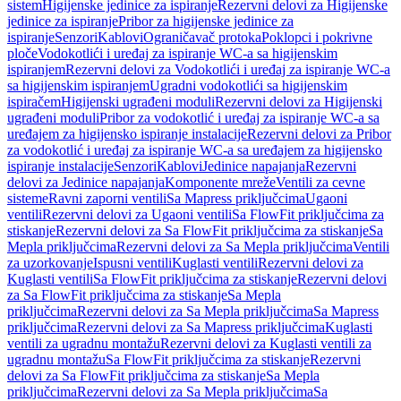
sistem
Higijenske jedinice za ispiranje
Rezervni delovi za Higijenske
jedinice za ispiranje
Pribor za higijenske jedinice za
ispiranje
Senzori
Kablovi
Ograničavač protoka
Poklopci i pokrivne
ploče
Vodokotlići i uređaj za ispiranje WC-a sa higijenskim
ispiranjem
Rezervni delovi za Vodokotlići i uređaj za ispiranje WC-a
sa higijenskim ispiranjem
Ugradni vodokotlići sa higijenskim
ispiračem
Higijenski ugrađeni moduli
Rezervni delovi za Higijenski
ugrađeni moduli
Pribor za vodokotlić i uređaj za ispiranje WC-a sa
uređajem za higijensko ispiranje instalacije
Rezervni delovi za Pribor
za vodokotlić i uređaj za ispiranje WC-a sa uređajem za higijensko
ispiranje instalacije
Senzori
Kablovi
Jedinice napajanja
Rezervni
delovi za Jedinice napajanja
Komponente mreže
Ventili za cevne
sisteme
Ravni zaporni ventili
Sa Mapress priključcima
Ugaoni
ventili
Rezervni delovi za Ugaoni ventili
Sa FlowFit priključcima za
stiskanje
Rezervni delovi za Sa FlowFit priključcima za stiskanje
Sa
Mepla priključcima
Rezervni delovi za Sa Mepla priključcima
Ventili
za uzorkovanje
Ispusni ventili
Kuglasti ventili
Rezervni delovi za
Kuglasti ventili
Sa FlowFit priključcima za stiskanje
Rezervni delovi
za Sa FlowFit priključcima za stiskanje
Sa Mepla
priključcima
Rezervni delovi za Sa Mepla priključcima
Sa Mapress
priključcima
Rezervni delovi za Sa Mapress priključcima
Kuglasti
ventili za ugradnu montažu
Rezervni delovi za Kuglasti ventili za
ugradnu montažu
Sa FlowFit priključcima za stiskanje
Rezervni
delovi za Sa FlowFit priključcima za stiskanje
Sa Mepla
priključcima
Rezervni delovi za Sa Mepla priključcima
Sa