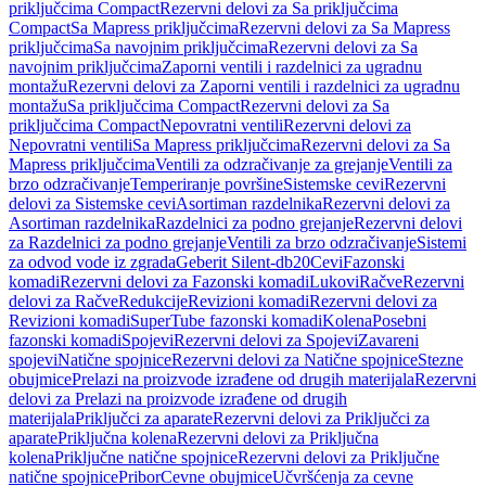
priključcima Compact
Rezervni delovi za Sa priključcima
Compact
Sa Mapress priključcima
Rezervni delovi za Sa Mapress
priključcima
Sa navojnim priključcima
Rezervni delovi za Sa
navojnim priključcima
Zaporni ventili i razdelnici za ugradnu
montažu
Rezervni delovi za Zaporni ventili i razdelnici za ugradnu
montažu
Sa priključcima Compact
Rezervni delovi za Sa
priključcima Compact
Nepovratni ventili
Rezervni delovi za
Nepovratni ventili
Sa Mapress priključcima
Rezervni delovi za Sa
Mapress priključcima
Ventili za odzračivanje za grejanje
Ventili za
brzo odzračivanje
Temperiranje površine
Sistemske cevi
Rezervni
delovi za Sistemske cevi
Asortiman razdelnika
Rezervni delovi za
Asortiman razdelnika
Razdelnici za podno grejanje
Rezervni delovi
za Razdelnici za podno grejanje
Ventili za brzo odzračivanje
Sistemi
za odvod vode iz zgrada
Geberit Silent-db20
Cevi
Fazonski
komadi
Rezervni delovi za Fazonski komadi
Lukovi
Račve
Rezervni
delovi za Račve
Redukcije
Revizioni komadi
Rezervni delovi za
Revizioni komadi
SuperTube fazonski komadi
Kolena
Posebni
fazonski komadi
Spojevi
Rezervni delovi za Spojevi
Zavareni
spojevi
Natične spojnice
Rezervni delovi za Natične spojnice
Stezne
obujmice
Prelazi na proizvode izrađene od drugih materijala
Rezervni
delovi za Prelazi na proizvode izrađene od drugih
materijala
Priključci za aparate
Rezervni delovi za Priključci za
aparate
Priključna kolena
Rezervni delovi za Priključna
kolena
Priključne natične spojnice
Rezervni delovi za Priključne
natične spojnice
Pribor
Cevne obujmice
Učvršćenja za cevne