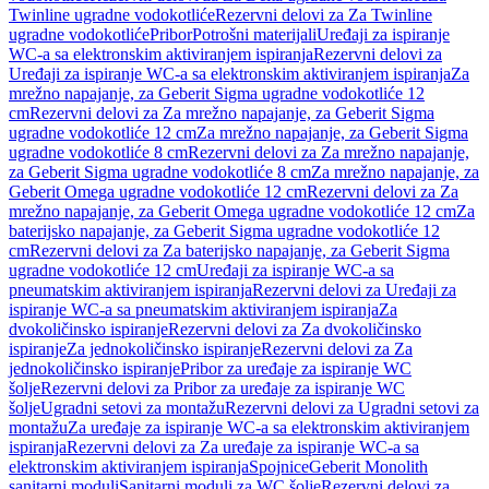
Twinline ugradne vodokotliće
Rezervni delovi za Za Twinline
ugradne vodokotliće
Pribor
Potrošni materijali
Uređaji za ispiranje
WC-a sa elektronskim aktiviranjem ispiranja
Rezervni delovi za
Uređaji za ispiranje WC-a sa elektronskim aktiviranjem ispiranja
Za
mrežno napajanje, za Geberit Sigma ugradne vodokotliće 12
cm
Rezervni delovi za Za mrežno napajanje, za Geberit Sigma
ugradne vodokotliće 12 cm
Za mrežno napajanje, za Geberit Sigma
ugradne vodokotliće 8 cm
Rezervni delovi za Za mrežno napajanje,
za Geberit Sigma ugradne vodokotliće 8 cm
Za mrežno napajanje, za
Geberit Omega ugradne vodokotliće 12 cm
Rezervni delovi za Za
mrežno napajanje, za Geberit Omega ugradne vodokotliće 12 cm
Za
baterijsko napajanje, za Geberit Sigma ugradne vodokotliće 12
cm
Rezervni delovi za Za baterijsko napajanje, za Geberit Sigma
ugradne vodokotliće 12 cm
Uređaji za ispiranje WC-a sa
pneumatskim aktiviranjem ispiranja
Rezervni delovi za Uređaji za
ispiranje WC-a sa pneumatskim aktiviranjem ispiranja
Za
dvokoličinsko ispiranje
Rezervni delovi za Za dvokoličinsko
ispiranje
Za jednokoličinsko ispiranje
Rezervni delovi za Za
jednokoličinsko ispiranje
Pribor za uređaje za ispiranje WC
šolje
Rezervni delovi za Pribor za uređaje za ispiranje WC
šolje
Ugradni setovi za montažu
Rezervni delovi za Ugradni setovi za
montažu
Za uređaje za ispiranje WC-a sa elektronskim aktiviranjem
ispiranja
Rezervni delovi za Za uređaje za ispiranje WC-a sa
elektronskim aktiviranjem ispiranja
Spojnice
Geberit Monolith
sanitarni moduli
Sanitarni moduli za WC šolje
Rezervni delovi za