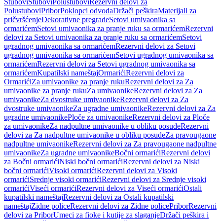
Stubovi
Stubovi
Polustubovi
Rezervni delovi za
Polustubovi
Pribor
Poklopci odvoda
Držači peškira
Materijali za
pričvršćenje
Dekorativne pregrade
Setovi umivaonika sa
ormarićem
Setovi umivaonika za pranje ruku sa ormarićem
Rezervni
delovi za Setovi umivaonika za pranje ruku sa ormarićem
Setovi
ugradnog umivaonika sa ormarićem
Rezervni delovi za Setovi
ugradnog umivaonika sa ormarićem
Setovi ugradnog umivaonika sa
ormarićem
Rezervni delovi za Setovi ugradnog umivaonika sa
ormarićem
Kupatilski nameštaj
Ormarići
Rezervni delovi za
Ormarići
Za umivaonike za pranje ruku
Rezervni delovi za Za
umivaonike za pranje ruku
Za umivaonike
Rezervni delovi za Za
umivaonike
Za dvostruke umivaonike
Rezervni delovi za Za
dvostruke umivaonike
Za ugradne umivaonike
Rezervni delovi za Za
ugradne umivaonike
Ploče za umivaonike
Rezervni delovi za Ploče
za umivaonike
Za nadpultne umivaonike u obliku posude
Rezervni
delovi za Za nadpultne umivaonike u obliku posude
Za pravougaone
nadpultne umivaonike
Rezervni delovi za Za pravougaone nadpultne
umivaonike
Za ugradne umivaonike
Bočni ormarići
Rezervni delovi
za Bočni ormarići
Niski bočni ormarići
Rezervni delovi za Niski
bočni ormarići
Visoki ormarići
Rezervni delovi za Visoki
ormarići
Srednje visoki ormarići
Rezervni delovi za Srednje visoki
ormarići
Viseći ormarići
Rezervni delovi za Viseći ormarići
Ostali
kupatilski nameštaj
Rezervni delovi za Ostali kupatilski
nameštaj
Zidne police
Rezervni delovi za Zidne police
Pribor
Rezervni
delovi za Pribor
Umeci za fioke i kutije za slaganje
Držači peškira i