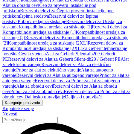
Alat za obradu cevi
Čep za proveru instalacije pod
pritiskom
Rezervni delovi za Čep za proveru instalacije pod
pritiskom
Ispitna sredstva
Rezervni delovi za Ispitna
sredstva
Pribor
Uređaji za stiskanje
Rezervni delovi za Uređaji za
stiskanje
Kompatibilnost uređaja za stiskanje [1]
Rezervni delovi za
Kompatibilnost uređaja za stiskanje [1]
Kompatibilnost uređaja za
stiskanje [2]
Rezervni delovi za Kompatibilnost uređaja za stiskanje
[2]
Kompatibilnost uređaja za stiskanje [2XL]
Rezervni delovi za
Kompatibilnost uređaja za stiskanje [2XL]
Za Geberit temperiranje
površine
Cevna vretena
Alat za Geberit Silent-db20 / Geberit
PE
Rezervni delovi za Alat za Geberit Silent-db20 / Geberit PE
Alat
za električno varenje
Rezervni delovi za Alat za električno
varenje
Pribor za alat za električno varenje
Alat za autogeno
varenje
Rezervni delovi za Alat za autogeno varenje
Pribor za alat za
autogeno varenje
Rezervni delovi za Pribor za alat za autogeno
varenje
Alat za obradu cevi
Rezervni delovi za Alat za obradu
cevi
Pribor za alat za obradu cevi
Rezervni delovi za Pribor za alat za
obradu cevi
Daljinsko upravljanje
Daljinski upravljači
Kategorije proizvoda
Kupatilske serije
Novosti