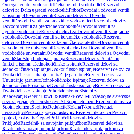
Omega ugradni vodokotlići
Delta ugradni vodokotlići
Rezervni
delovi za Delta ugradni vodokotlići
Pribor
Dovodni i odvodni ventili
za ispiranje
Dovodni ventili
Rezervni delovi za Dovodni
ventili
Dovodni ventili za predzidne vodokotliće
Rezervni delovi za
Dovodni ventili za predzidne vodokotliće
Dovodni ventili za
ugradne vodokotliće
Rezervni delovi za Dovodni ventili za ugradne
vodokotliće
Dovodni ventili za keramičke vodokotliće
Rezervni
delovi za Dovodni ventili za keramičke vodokotliće
Dovodni ventili
za vodokotliće univerzalni
Rezervni delovi za Dovodni ventili za
vodokotliće univerzalni
Odvodni ventili
Rezervni delovi za Odvodni
ventili
Start/stop funkcija ispiranja
Rezervni delovi za Start/stop
funkcija ispiranja
Jednokoličinsko ispiranje
Rezervni delovi za
Jednokoličinsko ispiranje
Dvokoličinsko ispiranje
Rezervni delovi za
Dvokoličinsko ispiranje
Unutrašnje garniture
Rezervni delovi za
Unutrašnje garniture
Jednokoličinsko ispiranje
Rezervni delovi za
Jednokoličinsko ispiranje
Dvokoličinsko ispiranje
Rezervni delovi za
Dvokoličinsko ispiranje
Pribor
Membrane
Sistemi za
snabdevanje
Geberit FlowFit
Sistemske cevi ML
Višeslojne sistemske
cevi za grejanje
Sistemske cevi SL
Spojni elementi
Rezervni delovi za
Spojni elementi
Spojnice
Redukcije
Kolana
T-komadi
Prelazi,
nerastavljivi
Prelazi i spojevi, rastavljivi
Rezervni delovi za Prelazi i
spojevi, rastavljivi
Čepovi
Priključci
Rezervni delovi za
Priključci
Razdelnik sa navojnim priključkom
Rezervni delovi za
Razdelnik sa navojnim priključkom
Razdelnik sa priključkom za
stiskanje
T-komadi za grejanje
Odvodne cevi i spojevi za grejanje,