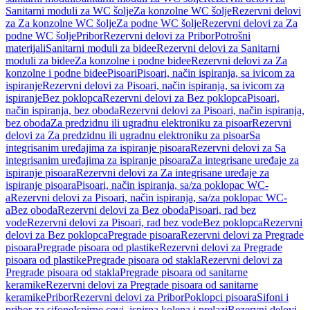
Sanitarni moduli za WC šolje
Za konzolne WC šolje
Rezervni delovi
za Za konzolne WC šolje
Za podne WC šolje
Rezervni delovi za Za
podne WC šolje
Pribor
Rezervni delovi za Pribor
Potrošni
materijali
Sanitarni moduli za bidee
Rezervni delovi za Sanitarni
moduli za bidee
Za konzolne i podne bidee
Rezervni delovi za Za
konzolne i podne bidee
Pisoari
Pisoari, način ispiranja, sa ivicom za
ispiranje
Rezervni delovi za Pisoari, način ispiranja, sa ivicom za
ispiranje
Bez poklopca
Rezervni delovi za Bez poklopca
Pisoari,
način ispiranja, bez oboda
Rezervni delovi za Pisoari, način ispiranja,
bez oboda
Za predzidnu ili ugradnu elektroniku za pisoar
Rezervni
delovi za Za predzidnu ili ugradnu elektroniku za pisoar
Sa
integrisanim uređajima za ispiranje pisoara
Rezervni delovi za Sa
integrisanim uređajima za ispiranje pisoara
Za integrisane uređaje za
ispiranje pisoara
Rezervni delovi za Za integrisane uređaje za
ispiranje pisoara
Pisoari, način ispiranja, sa/za poklopac WC-
a
Rezervni delovi za Pisoari, način ispiranja, sa/za poklopac WC-
a
Bez oboda
Rezervni delovi za Bez oboda
Pisoari, rad bez
vode
Rezervni delovi za Pisoari, rad bez vode
Bez poklopca
Rezervni
delovi za Bez poklopca
Pregrade pisoara
Rezervni delovi za Pregrade
pisoara
Pregrade pisoara od plastike
Rezervni delovi za Pregrade
pisoara od plastike
Pregrade pisoara od stakla
Rezervni delovi za
Pregrade pisoara od stakla
Pregrade pisoara od sanitarne
keramike
Rezervni delovi za Pregrade pisoara od sanitarne
keramike
Pribor
Rezervni delovi za Pribor
Poklopci pisoara
Sifoni i
pribor za sifone
Ispirne cevi, ispirna kolena i prelazi
Rezervni delovi