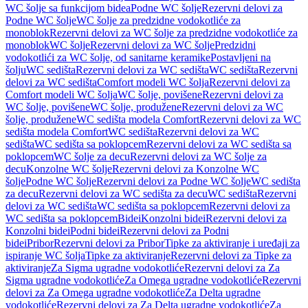
WC šolje sa funkcijom bidea
Podne WC šolje
Rezervni delovi za
Podne WC šolje
WC šolje za predzidne vodokotliće za
monoblok
Rezervni delovi za WC šolje za predzidne vodokotliće za
monoblok
WC šolje
Rezervni delovi za WC šolje
Predzidni
vodokotlići za WC šolje, od sanitarne keramike
Postavljeni na
šolju
WC sedišta
Rezervni delovi za WC sedišta
WC sedišta
Rezervni
delovi za WC sedišta
Comfort modeli WC šolja
Rezervni delovi za
Comfort modeli WC šolja
WC šolje, povišene
Rezervni delovi za
WC šolje, povišene
WC šolje, produžene
Rezervni delovi za WC
šolje, produžene
WC sedišta modela Comfort
Rezervni delovi za WC
sedišta modela Comfort
WC sedišta
Rezervni delovi za WC
sedišta
WC sedišta sa poklopcem
Rezervni delovi za WC sedišta sa
poklopcem
WC šolje za decu
Rezervni delovi za WC šolje za
decu
Konzolne WC šolje
Rezervni delovi za Konzolne WC
šolje
Podne WC šolje
Rezervni delovi za Podne WC šolje
WC sedišta
za decu
Rezervni delovi za WC sedišta za decu
WC sedišta
Rezervni
delovi za WC sedišta
WC sedišta sa poklopcem
Rezervni delovi za
WC sedišta sa poklopcem
Bidei
Konzolni bidei
Rezervni delovi za
Konzolni bidei
Podni bidei
Rezervni delovi za Podni
bidei
Pribor
Rezervni delovi za Pribor
Tipke za aktiviranje i uređaji za
ispiranje WC šolja
Tipke za aktiviranje
Rezervni delovi za Tipke za
aktiviranje
Za Sigma ugradne vodokotliće
Rezervni delovi za Za
Sigma ugradne vodokotliće
Za Omega ugradne vodokotliće
Rezervni
delovi za Za Omega ugradne vodokotliće
Za Delta ugradne
vodokotliće
Rezervni delovi za Za Delta ugradne vodokotliće
Za