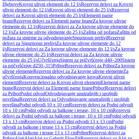
žljebove
Krovni ulivni elementi do 12 l/s
Rezervni delovi za Krovni
ulivni elementi do 12 l/s
Krovni ulivni elementi do 25 l/s
Rezervni
delovi za Krovni ulivni elementi do 25 l/s
Elementi parne
brane
Rezervni delovi za Elementi parne brane
Za krovne ulivne
elemente do 12 l/s
Rezervni delovi za Za krovne ulivne elemente do
12 l/s
Za krovne ulivne elemente do 25 l/s
Zaštita od požara
Zaštita od
požara za sisteme za odvodnjavanje
Sigurnosni prelivi
Rezervni
delovi za Sigurnosni prelivi
Za krovne ulivne elemente do 12
l/s
Rezervni delovi za Za krovne ulivne elemente do 12 l/s
Za krovne
ulivne elemente do 25 l/s
Rezervni delovi za Za krovne ulivne
elemente do 25 l/s
Učvršćenja
Sistem za pričvršćenje d40–200
Sistem
za pričvršćenje d250–315
Pribor
Rezervni delovi za Pribor
Za krovne
ulivne elemente
Rezervni delovi za Za krovne ulivne elemente
Za
učvršćenja
Konvencionalno odvodnjavanje krova
Krovni ulivni
elementi
Rezervni delovi za Krovni ulivni elementi
Elementi parne
brane
Rezervni delovi za Elementi parne brane
Pribor
Rezervni delovi
za Pribor
Podni odvod
Odvodnjavanje unutrašnjih i spoljnih
površina
Rezervni delovi za Odvodnjavanje unutrašnjih i spoljnih
površina
Podni odvodi 10 x 10 cm
Rezervni delovi za Podni odvodi
10 x 10 cm
Podni odvodi za balkone i terase, 10 x 10 cm
Rezervni
delovi za Podni odvodi za balkone i terase, 10 x 10 cm
Podni odvodi
13 x 13 cm
Rezervni delovi za Podni odvodi 13 x 13 cm
Podni
odvodi za balkone i terase 13 x 13 cm
Rezervni delovi za Podni
odvodi za balkone i terase 13 x 13 cm
Pribor
Rezervni delovi za
Pribor
Alati
Alati
Alat za Geberit FlowFit
Rezervni delovi za Alat za