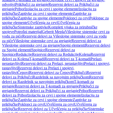
odvojivi
Priključci za grejanje
Rezervni delovi za Priključci za
grejanje
Pribor
Izolacija za cevi i spojne elemente
Izolacija za
priključke
Zaptivke za cevi i spojne elemente
Zaptivke za
priključke
Zaptivke za spojne elemente
Poklopci za cevi
Poklopac za
spojne elemente
Učvršćenja za cevi
Učvršćenja za
priključke
Sistemske zaptivke
Kompleti vijaka za prirubničke
spojeve
Potrošni materijal
Geberit Mepla
Višeslojne sistemske cevi za
vodu za piće
Rezervni delovi za Višeslojne sistemske cevi za vodu
za piće
Višeslojne sistemske cevi za grejanje
Rezervni delovi za
Višeslojne sistemske cevi za grejanje
Spojni elementi
Rezervni delovi
za Spojni elementi
Spojnice
Rezervni delovi za
Spojnice
Redukcije
Rezervni delovi za Redukcije
Kolena
Rezervni
delovi za Kolena
T-komadi
Rezervni delovi za T-komadi
Prelazi,
nerastavljivi
Rezervni delovi za Prelazi, nerastavljivi
Prelazi i spojevi,
rastavljivi
Rezervni delovi za Prelazi i spojevi,
rastavljivi
Čepovi
Rezervni delovi za Čepovi
Priključci
Rezervni
delovi za Priključci
Razdelnik sa navojnim priključkom
Rezervni
delovi za Razdelnik sa navojnim priključkom
T-komadi za
grejanje
Rezervni delovi za T-komadi za grejanje
Priključci za
grejanje
Rezervni delovi za Priključci za grejanje
Pribor
Rezervni
delovi za Pribor
Izolacija za cevi i spojne elemente
Izolacija za
priključke
Zaptivke za cevi i spojne elemente
Zaptivke za
priključke
Poklopci za cevi
Učvršćenja za cevi
Učvršćenja za
priključke
Rezervni delovi za Učvršćenja za priključke
Sistemske