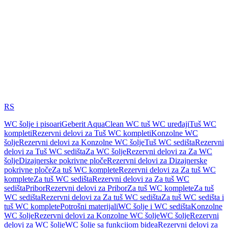
RS
WC šolje i pisoari
Geberit AquaClean WC tuš WC uređaji
Tuš WC
kompleti
Rezervni delovi za Tuš WC kompleti
Konzolne WC
šolje
Rezervni delovi za Konzolne WC šolje
Tuš WC sedišta
Rezervni
delovi za Tuš WC sedišta
Za WC šolje
Rezervni delovi za Za WC
šolje
Dizajnerske pokrivne ploče
Rezervni delovi za Dizajnerske
pokrivne ploče
Za tuš WC komplete
Rezervni delovi za Za tuš WC
komplete
Za tuš WC sedišta
Rezervni delovi za Za tuš WC
sedišta
Pribor
Rezervni delovi za Pribor
Za tuš WC komplete
Za tuš
WC sedišta
Rezervni delovi za Za tuš WC sedišta
Za tuš WC sedišta i
tuš WC komplete
Potrošni materijali
WC šolje i WC sedišta
Konzolne
WC šolje
Rezervni delovi za Konzolne WC šolje
WC šolje
Rezervni
delovi za WC šolje
WC šolje sa funkcijom bidea
Rezervni delovi za