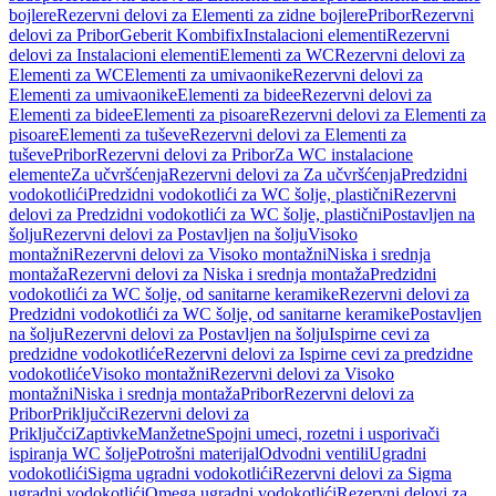
bojlere
Rezervni delovi za Elementi za zidne bojlere
Pribor
Rezervni
delovi za Pribor
Geberit Kombifix
Instalacioni elementi
Rezervni
delovi za Instalacioni elementi
Elementi za WC
Rezervni delovi za
Elementi za WC
Elementi za umivaonike
Rezervni delovi za
Elementi za umivaonike
Elementi za bidee
Rezervni delovi za
Elementi za bidee
Elementi za pisoare
Rezervni delovi za Elementi za
pisoare
Elementi za tuševe
Rezervni delovi za Elementi za
tuševe
Pribor
Rezervni delovi za Pribor
Za WC instalacione
elemente
Za učvršćenja
Rezervni delovi za Za učvršćenja
Predzidni
vodokotlići
Predzidni vodokotlići za WC šolje, plastični
Rezervni
delovi za Predzidni vodokotlići za WC šolje, plastični
Postavljen na
šolju
Rezervni delovi za Postavljen na šolju
Visoko
montažni
Rezervni delovi za Visoko montažni
Niska i srednja
montaža
Rezervni delovi za Niska i srednja montaža
Predzidni
vodokotlići za WC šolje, od sanitarne keramike
Rezervni delovi za
Predzidni vodokotlići za WC šolje, od sanitarne keramike
Postavljen
na šolju
Rezervni delovi za Postavljen na šolju
Ispirne cevi za
predzidne vodokotliće
Rezervni delovi za Ispirne cevi za predzidne
vodokotliće
Visoko montažni
Rezervni delovi za Visoko
montažni
Niska i srednja montaža
Pribor
Rezervni delovi za
Pribor
Priključci
Rezervni delovi za
Priključci
Zaptivke
Manžetne
Spojni umeci, rozetni i usporivači
ispiranja WC šolje
Potrošni materijal
Odvodni ventili
Ugradni
vodokotlići
Sigma ugradni vodokotlići
Rezervni delovi za Sigma
ugradni vodokotlići
Omega ugradni vodokotlići
Rezervni delovi za