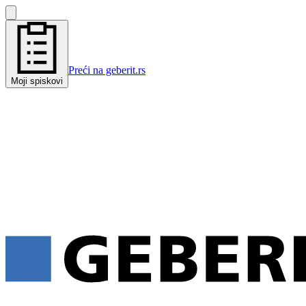
Preći na geberit.rs
Moji spiskovi