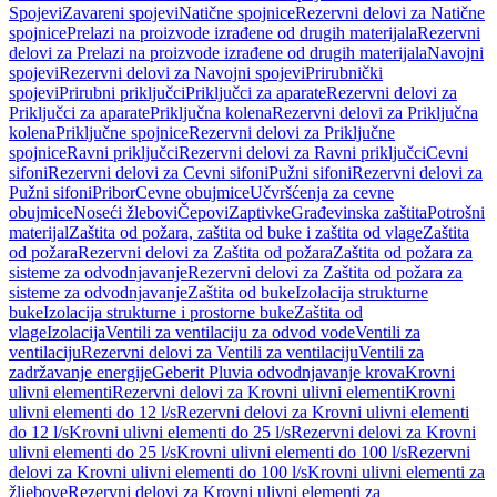
Spojevi
Zavareni spojevi
Natične spojnice
Rezervni delovi za Natične
spojnice
Prelazi na proizvode izrađene od drugih materijala
Rezervni
delovi za Prelazi na proizvode izrađene od drugih materijala
Navojni
spojevi
Rezervni delovi za Navojni spojevi
Prirubnički
spojevi
Prirubni priključci
Priključci za aparate
Rezervni delovi za
Priključci za aparate
Priključna kolena
Rezervni delovi za Priključna
kolena
Priključne spojnice
Rezervni delovi za Priključne
spojnice
Ravni priključci
Rezervni delovi za Ravni priključci
Cevni
sifoni
Rezervni delovi za Cevni sifoni
Pužni sifoni
Rezervni delovi za
Pužni sifoni
Pribor
Cevne obujmice
Učvršćenja za cevne
obujmice
Noseći žlebovi
Čepovi
Zaptivke
Građevinska zaštita
Potrošni
materijal
Zaštita od požara, zaštita od buke i zaštita od vlage
Zaštita
od požara
Rezervni delovi za Zaštita od požara
Zaštita od požara za
sisteme za odvodnjavanje
Rezervni delovi za Zaštita od požara za
sisteme za odvodnjavanje
Zaštita od buke
Izolacija strukturne
buke
Izolacija strukturne i prostorne buke
Zaštita od
vlage
Izolacija
Ventili za ventilaciju za odvod vode
Ventili za
ventilaciju
Rezervni delovi za Ventili za ventilaciju
Ventili za
zadržavanje energije
Geberit Pluvia odvodnjavanje krova
Krovni
ulivni elementi
Rezervni delovi za Krovni ulivni elementi
Krovni
ulivni elementi do 12 l/s
Rezervni delovi za Krovni ulivni elementi
do 12 l/s
Krovni ulivni elementi do 25 l/s
Rezervni delovi za Krovni
ulivni elementi do 25 l/s
Krovni ulivni elementi do 100 l/s
Rezervni
delovi za Krovni ulivni elementi do 100 l/s
Krovni ulivni elementi za
žljebove
Rezervni delovi za Krovni ulivni elementi za