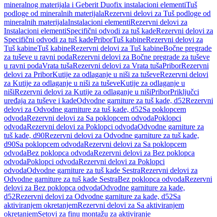
mineralnog materijala i Geberit Duofix instalacioni elementi
Tuš
podloge od mineralnih materijala
Rezervni delovi za Tuš podloge od
mineralnih materijala
Instalacioni elementi
Rezervni delovi za
Instalacioni elementi
Specifični odvodi za tuš kade
Rezervni delovi za
Specifični odvodi za tuš kade
Pribor
Tuš kabine
Rezervni delovi za
Tuš kabine
Tuš kabine
Rezervni delovi za Tuš kabine
Bočne pregrade
za tuševe u ravni poda
Rezervni delovi za Bočne pregrade za tuševe
u ravni poda
Vrata tuša
Rezervni delovi za Vrata tuša
Pribor
Rezervni
delovi za Pribor
Kutije za odlaganje u niši za tuševe
Rezervni delovi
za Kutije za odlaganje u niši za tuševe
Kutije za odlaganje u
niši
Rezervni delovi za Kutije za odlaganje u niši
Pribor
Priključci
uređaja za tuševe i kade
Odvodne garniture za tuš kade, d52
Rezervni
delovi za Odvodne garniture za tuš kade, d52
Sa poklopcem
odvoda
Rezervni delovi za Sa poklopcem odvoda
Poklopci
odvoda
Rezervni delovi za Poklopci odvoda
Odvodne garniture za
tuš kade, d90
Rezervni delovi za Odvodne garniture za tuš kade,
d90
Sa poklopcem odvoda
Rezervni delovi za Sa poklopcem
odvoda
Bez poklopca odvoda
Rezervni delovi za Bez poklopca
odvoda
Poklopci odvoda
Rezervni delovi za Poklopci
odvoda
Odvodne garniture za tuš kade Sestra
Rezervni delovi za
Odvodne garniture za tuš kade Sestra
Bez poklopca odvoda
Rezervni
delovi za Bez poklopca odvoda
Odvodne garniture za kade,
d52
Rezervni delovi za Odvodne garniture za kade, d52
Sa
aktiviranjem okretanjem
Rezervni delovi za Sa aktiviranjem
okretanjem
Setovi za finu montažu za aktiviranje