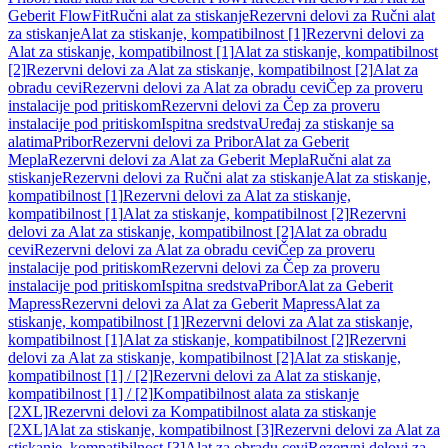
Geberit FlowFit
Ručni alat za stiskanje
Rezervni delovi za Ručni alat
za stiskanje
Alat za stiskanje, kompatibilnost [1]
Rezervni delovi za
Alat za stiskanje, kompatibilnost [1]
Alat za stiskanje, kompatibilnost
[2]
Rezervni delovi za Alat za stiskanje, kompatibilnost [2]
Alat za
obradu cevi
Rezervni delovi za Alat za obradu cevi
Čep za proveru
instalacije pod pritiskom
Rezervni delovi za Čep za proveru
instalacije pod pritiskom
Ispitna sredstva
Uređaj za stiskanje sa
alatima
Pribor
Rezervni delovi za Pribor
Alat za Geberit
Mepla
Rezervni delovi za Alat za Geberit Mepla
Ručni alat za
stiskanje
Rezervni delovi za Ručni alat za stiskanje
Alat za stiskanje,
kompatibilnost [1]
Rezervni delovi za Alat za stiskanje,
kompatibilnost [1]
Alat za stiskanje, kompatibilnost [2]
Rezervni
delovi za Alat za stiskanje, kompatibilnost [2]
Alat za obradu
cevi
Rezervni delovi za Alat za obradu cevi
Čep za proveru
instalacije pod pritiskom
Rezervni delovi za Čep za proveru
instalacije pod pritiskom
Ispitna sredstva
Pribor
Alat za Geberit
Mapress
Rezervni delovi za Alat za Geberit Mapress
Alat za
stiskanje, kompatibilnost [1]
Rezervni delovi za Alat za stiskanje,
kompatibilnost [1]
Alat za stiskanje, kompatibilnost [2]
Rezervni
delovi za Alat za stiskanje, kompatibilnost [2]
Alat za stiskanje,
kompatibilnost [1] / [2]
Rezervni delovi za Alat za stiskanje,
kompatibilnost [1] / [2]
Kompatibilnost alata za stiskanje
[2XL]
Rezervni delovi za Kompatibilnost alata za stiskanje
[2XL]
Alat za stiskanje, kompatibilnost [3]
Rezervni delovi za Alat za
stiskanje, kompatibilnost [3]
Alat za obradu cevi
Rezervni delovi za