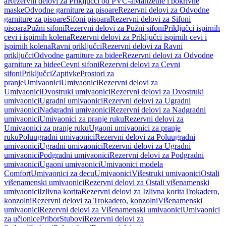
a
Rezervni delovi za Priključci od PVC-a
Manžetne i pokrivne
maske
Odvodne garniture za pisoare
Rezervni delovi za Odvodne
garniture za pisoare
Sifoni pisoara
Rezervni delovi za Sifoni
pisoara
Pužni sifoni
Rezervni delovi za Pužni sifoni
Priključci ispirnih
cevi i ispirnih kolena
Rezervni delovi za Priključci ispirnih cevi i
ispirnih kolena
Ravni priključci
Rezervni delovi za Ravni
priključci
Odvodne garniture za bidee
Rezervni delovi za Odvodne
garniture za bidee
Cevni sifoni
Rezervni delovi za Cevni
sifoni
Priključci
Zaptivke
Prostori za
pranje
Umivaonici
Umivaonici
Rezervni delovi za
Umivaonici
Dvostruki umivaonici
Rezervni delovi za Dvostruki
umivaonici
Ugradni umivaonici
Rezervni delovi za Ugradni
umivaonici
Nadgradni umivaonici
Rezervni delovi za Nadgradni
umivaonici
Umivaonici za pranje ruku
Rezervni delovi za
Umivaonici za pranje ruku
Ugaoni umivaonici za pranje
ruku
Poluugradni umivaonici
Rezervni delovi za Poluugradni
umivaonici
Ugradni umivaonici
Rezervni delovi za Ugradni
umivaonici
Podgradni umivaonici
Rezervni delovi za Podgradni
umivaonici
Ugaoni umivaonici
Umivaonici modela
Comfort
Umivaonici za decu
Umivaonici
Višestruki umivaonici
Ostali
višenamenski umivaonici
Rezervni delovi za Ostali višenamenski
umivaonici
Izlivna korita
Rezervni delovi za Izlivna korita
Trokadero,
konzolni
Rezervni delovi za Trokadero, konzolni
Višenamenski
umivaonici
Rezervni delovi za Višenamenski umivaonici
Umivaonici
za učionice
Pribor
Stubovi
Rezervni delovi za