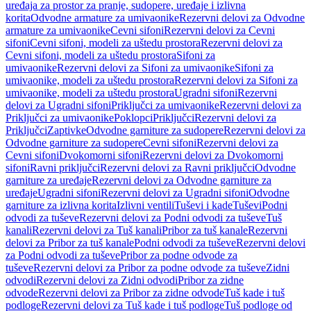
uređaja za prostor za pranje, sudopere, uređaje i izlivna
korita
Odvodne armature za umivaonike
Rezervni delovi za Odvodne
armature za umivaonike
Cevni sifoni
Rezervni delovi za Cevni
sifoni
Cevni sifoni, modeli za uštedu prostora
Rezervni delovi za
Cevni sifoni, modeli za uštedu prostora
Sifoni za
umivaonike
Rezervni delovi za Sifoni za umivaonike
Sifoni za
umivaonike, modeli za uštedu prostora
Rezervni delovi za Sifoni za
umivaonike, modeli za uštedu prostora
Ugradni sifoni
Rezervni
delovi za Ugradni sifoni
Priključci za umivaonike
Rezervni delovi za
Priključci za umivaonike
Poklopci
Priključci
Rezervni delovi za
Priključci
Zaptivke
Odvodne garniture za sudopere
Rezervni delovi za
Odvodne garniture za sudopere
Cevni sifoni
Rezervni delovi za
Cevni sifoni
Dvokomorni sifoni
Rezervni delovi za Dvokomorni
sifoni
Ravni priključci
Rezervni delovi za Ravni priključci
Odvodne
garniture za uređaje
Rezervni delovi za Odvodne garniture za
uređaje
Ugradni sifoni
Rezervni delovi za Ugradni sifoni
Odvodne
garniture za izlivna korita
Izlivni ventili
Tuševi i kade
Tuševi
Podni
odvodi za tuševe
Rezervni delovi za Podni odvodi za tuševe
Tuš
kanali
Rezervni delovi za Tuš kanali
Pribor za tuš kanale
Rezervni
delovi za Pribor za tuš kanale
Podni odvodi za tuševe
Rezervni delovi
za Podni odvodi za tuševe
Pribor za podne odvode za
tuševe
Rezervni delovi za Pribor za podne odvode za tuševe
Zidni
odvodi
Rezervni delovi za Zidni odvodi
Pribor za zidne
odvode
Rezervni delovi za Pribor za zidne odvode
Tuš kade i tuš
podloge
Rezervni delovi za Tuš kade i tuš podloge
Tuš podloge od