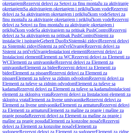
okretanjem
Rezervni delovi za Setovi za finu montažu za aktiviranje
okretanjem
Sa aktiviranjem okretanjem i priključkom vode
Rezervni
delovi za Sa aktiviranjem okretanjem i priključkom vode
Setovi za
finu montažu za aktiviranje okretanjem i priključkom vode
Rezervni
delovi za Setovi za finu montažu za aktiviranje okretanjem i
priključkom vode
Sa aktiviranjem na pritisak PushControl
Rezervni
delovi za Sa aktiviranjem na pritisak PushControl
Sistemi za
instalacije i ispiranje
Geberit Duofix
Sistemski zidovi
Rezervni delovi
za Sistemski zidovi
Sistemi za pričvršćivanje
Rezervni delovi za
Sistemi za pričvršćivanje
Instalacioni elementi
Rezervni delovi za
Instalacioni elementi
Elementi za WC
Rezervni delovi za Elementi za
WC
Elementi za umivaonike
Rezervni delovi za Elementi za
umivaonike
Elementi za bidee
Rezervni delovi za Elementi za
bidee
Elementi za pisoare
Rezervni delovi za Elementi za
pisoare
Elementi za tuševe sa zidnim odvodom
Rezervni delovi za
Elementi za tuševe sa zidnim odvodom
Elementi za tuševe sa
kadama
Rezervni delovi za Elementi za tuševe sa kadama
Instalacioni
elementi za sklopiva vrata
Rezervni delovi za Instalacioni elementi za
sklopiva vrata
Elementi za livene umivaonike
Rezervni delovi za
Elementi za livene umivaonike
Elementi za armaturu
Rezervni delovi
za Elementi za armaturu
Elementi za mašine za pranje i mašine za
pranje posuđa
Rezervni delovi za Elementi za mašine za pranje i
mašine za pranje posuđa
Elementi za konzolne nosače
Rezervni
delovi za Elementi za konzolne nosače
Elementi za
sudopere
Rezervni delovi za Elementi za sudopere
Elementi za zidne