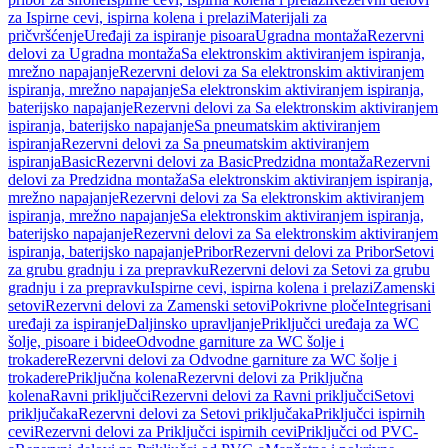
za Ispirne cevi, ispirna kolena i prelazi
Materijali za
pričvršćenje
Uređaji za ispiranje pisoara
Ugradna montaža
Rezervni
delovi za Ugradna montaža
Sa elektronskim aktiviranjem ispiranja,
mrežno napajanje
Rezervni delovi za Sa elektronskim aktiviranjem
ispiranja, mrežno napajanje
Sa elektronskim aktiviranjem ispiranja,
baterijsko napajanje
Rezervni delovi za Sa elektronskim aktiviranjem
ispiranja, baterijsko napajanje
Sa pneumatskim aktiviranjem
ispiranja
Rezervni delovi za Sa pneumatskim aktiviranjem
ispiranja
Basic
Rezervni delovi za Basic
Predzidna montaža
Rezervni
delovi za Predzidna montaža
Sa elektronskim aktiviranjem ispiranja,
mrežno napajanje
Rezervni delovi za Sa elektronskim aktiviranjem
ispiranja, mrežno napajanje
Sa elektronskim aktiviranjem ispiranja,
baterijsko napajanje
Rezervni delovi za Sa elektronskim aktiviranjem
ispiranja, baterijsko napajanje
Pribor
Rezervni delovi za Pribor
Setovi
za grubu gradnju i za prepravku
Rezervni delovi za Setovi za grubu
gradnju i za prepravku
Ispirne cevi, ispirna kolena i prelazi
Zamenski
setovi
Rezervni delovi za Zamenski setovi
Pokrivne ploče
Integrisani
uređaji za ispiranje
Daljinsko upravljanje
Priključci uređaja za WC
šolje, pisoare i bidee
Odvodne garniture za WC šolje i
trokadere
Rezervni delovi za Odvodne garniture za WC šolje i
trokadere
Priključna kolena
Rezervni delovi za Priključna
kolena
Ravni priključci
Rezervni delovi za Ravni priključci
Setovi
priključaka
Rezervni delovi za Setovi priključaka
Priključci ispirnih
cevi
Rezervni delovi za Priključci ispirnih cevi
Priključci od PVC-