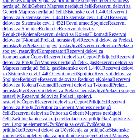
zaptivke
Kompleti vijaka za prirubničke spojeve
Geberit Mapress
nerđajući čelik
Geberit Mapress nerđajući čelik
Rezervni delovi za
Geberit Mapress nerđajući čelik
Sistemske cevi 1.4401
Rezervni
delovi za Sistemske cevi 1.4401
Sistemske cevi 1.4521
Rezervni
delovi za Sistemske cevi 1.4521
Cevni umeci
Spojnice
Rezervni
delovi za Spojnice
Redukcije
Rezervni delovi za
Redukcije
Kolena
Rezervni delovi za Kolena
T-komadi
Rezervni
delovi za T-komadi
Prelazi, nerastavljivi
Rezervni delovi za Prelazi,
nerastavljivi
Prelazi i spojevi, rastavljivi
Rezervni delovi za Prelazi i
spojevi, rastavljivi
Kompenzatori
Rezervni delovi za
Kompenzatori
Čepovi
Rezervni delovi za Čepovi
Priključci
Rezervni
delovi za Priključci
Mapress nerđajući čelik, gas
Rezervni delovi za
Mapress nerđajući čelik, gas
Sistemske cevi 1.4401
Rezervni delovi
za Sistemske cevi 1.4401
Cevni umeci
Spojnice
Rezervni delovi za
Spojnice
Redukcije
Rezervni delovi za Redukcije
Kolena
Rezervni
delovi za Kolena
T-komadi
Rezervni delovi za T-komadi
Prelazi,
nerastavljivi
Rezervni delovi za Prelazi, nerastavljivi
Prelazi i spojevi,
rastavljivi
Rezervni delovi za Prelazi i spojevi,
rastavljivi
Čepovi
Rezervni delovi za Čepovi
Priključci
Rezervni
delovi za Priključci
Pribor za Geberit Mapress nerđajući
čelik
Rezervni delovi za Pribor za Geberit Mapress nerđajući
čelik
Zaštitne kapice za kraj cevi
Izolacija za priključke
Zaptivke za
cevi i spojne elemente
Učvršćenja za cevi
Učvršćenja za
priključke
Rezervni delovi za Učvršćenja za priključke
Sistemske
zaptivke
Kompleti vijaka za prirubničke spojeve
Geberit Mapress