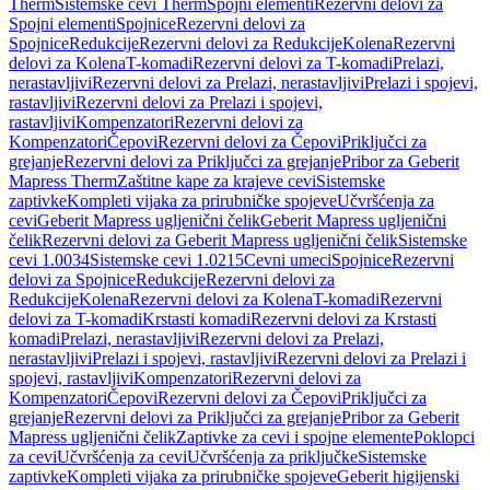
Therm
Sistemske cevi Therm
Spojni elementi
Rezervni delovi za
Spojni elementi
Spojnice
Rezervni delovi za
Spojnice
Redukcije
Rezervni delovi za Redukcije
Kolena
Rezervni
delovi za Kolena
T-komadi
Rezervni delovi za T-komadi
Prelazi,
nerastavljivi
Rezervni delovi za Prelazi, nerastavljivi
Prelazi i spojevi,
rastavljivi
Rezervni delovi za Prelazi i spojevi,
rastavljivi
Kompenzatori
Rezervni delovi za
Kompenzatori
Čepovi
Rezervni delovi za Čepovi
Priključci za
grejanje
Rezervni delovi za Priključci za grejanje
Pribor za Geberit
Mapress Therm
Zaštitne kape za krajeve cevi
Sistemske
zaptivke
Kompleti vijaka za prirubničke spojeve
Učvršćenja za
cevi
Geberit Mapress ugljenični čelik
Geberit Mapress ugljenični
čelik
Rezervni delovi za Geberit Mapress ugljenični čelik
Sistemske
cevi 1.0034
Sistemske cevi 1.0215
Cevni umeci
Spojnice
Rezervni
delovi za Spojnice
Redukcije
Rezervni delovi za
Redukcije
Kolena
Rezervni delovi za Kolena
T-komadi
Rezervni
delovi za T-komadi
Krstasti komadi
Rezervni delovi za Krstasti
komadi
Prelazi, nerastavljivi
Rezervni delovi za Prelazi,
nerastavljivi
Prelazi i spojevi, rastavljivi
Rezervni delovi za Prelazi i
spojevi, rastavljivi
Kompenzatori
Rezervni delovi za
Kompenzatori
Čepovi
Rezervni delovi za Čepovi
Priključci za
grejanje
Rezervni delovi za Priključci za grejanje
Pribor za Geberit
Mapress ugljenični čelik
Zaptivke za cevi i spojne elemente
Poklopci
za cevi
Učvršćenja za cevi
Učvršćenja za priključke
Sistemske
zaptivke
Kompleti vijaka za prirubničke spojeve
Geberit higijenski